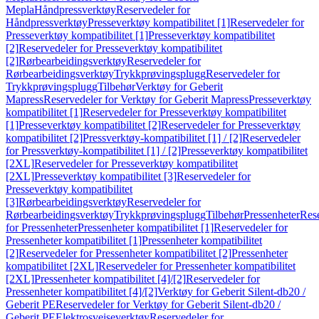
Mepla
Håndpressverktøy
Reservedeler for
Håndpressverktøy
Presseverktøy kompatibilitet [1]
Reservedeler for
Presseverktøy kompatibilitet [1]
Presseverktøy kompatibilitet
[2]
Reservedeler for Presseverktøy kompatibilitet
[2]
Rørbearbeidingsverktøy
Reservedeler for
Rørbearbeidingsverktøy
Trykkprøvingsplugg
Reservedeler for
Trykkprøvingsplugg
Tilbehør
Verktøy for Geberit
Mapress
Reservedeler for Verktøy for Geberit Mapress
Presseverktøy
kompatibilitet [1]
Reservedeler for Presseverktøy kompatibilitet
[1]
Presseverktøy kompatibilitet [2]
Reservedeler for Presseverktøy
kompatibilitet [2]
Pressverktøy-kompatibilitet [1] / [2]
Reservedeler
for Pressverktøy-kompatibilitet [1] / [2]
Presseverktøy kompatibilitet
[2XL]
Reservedeler for Presseverktøy kompatibilitet
[2XL]
Presseverktøy kompatibilitet [3]
Reservedeler for
Presseverktøy kompatibilitet
[3]
Rørbearbeidingsverktøy
Reservedeler for
Rørbearbeidingsverktøy
Trykkprøvingsplugg
Tilbehør
Pressenheter
Res
for Pressenheter
Pressenheter kompatibilitet [1]
Reservedeler for
Pressenheter kompatibilitet [1]
Pressenheter kompatibilitet
[2]
Reservedeler for Pressenheter kompatibilitet [2]
Pressenheter
kompatibilitet [2XL]
Reservedeler for Pressenheter kompatibilitet
[2XL]
Pressenheter kompatibilitet [4]/[2]
Reservedeler for
Pressenheter kompatibilitet [4]/[2]
Verktøy for Geberit Silent-db20 /
Geberit PE
Reservedeler for Verktøy for Geberit Silent-db20 /
Geberit PE
Elektrosveiseverktøy
Reservedeler for