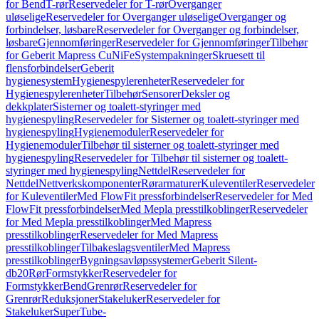
for Bend
T-rør
Reservedeler for T-rør
Overganger
uløselige
Reservedeler for Overganger uløselige
Overganger og
forbindelser, løsbare
Reservedeler for Overganger og forbindelser,
løsbare
Gjennomføringer
Reservedeler for Gjennomføringer
Tilbehør
for Geberit Mapress CuNiFe
Systempakninger
Skruesett til
flensforbindelser
Geberit
hygienesystem
Hygienespylerenheter
Reservedeler for
Hygienespylerenheter
Tilbehør
Sensorer
Deksler og
dekkplater
Sisterner og toalett-styringer med
hygienespyling
Reservedeler for Sisterner og toalett-styringer med
hygienespyling
Hygienemoduler
Reservedeler for
Hygienemoduler
Tilbehør til sisterner og toalett-styringer med
hygienespyling
Reservedeler for Tilbehør til sisterner og toalett-
styringer med hygienespyling
Nettdel
Reservedeler for
Nettdel
Nettverkskomponenter
Rørarmaturer
Kuleventiler
Reservedeler
for Kuleventiler
Med FlowFit pressforbindelser
Reservedeler for Med
FlowFit pressforbindelser
Med Mepla presstilkoblinger
Reservedeler
for Med Mepla presstilkoblinger
Med Mapress
presstilkoblinger
Reservedeler for Med Mapress
presstilkoblinger
Tilbakeslagsventiler
Med Mapress
presstilkoblinger
Bygningsavløpssystemer
Geberit Silent-
db20
Rør
Formstykker
Reservedeler for
Formstykker
Bend
Grenrør
Reservedeler for
Grenrør
Reduksjoner
Stakeluker
Reservedeler for
Stakeluker
SuperTube-