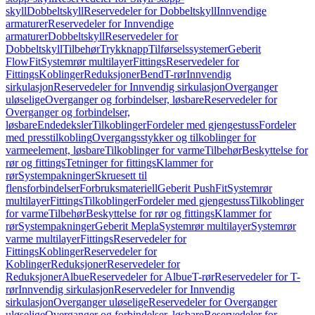
skyll
Dobbeltskyll
Reservedeler for Dobbeltskyll
Innvendige
armaturer
Reservedeler for Innvendige
armaturer
Dobbeltskyll
Reservedeler for
Dobbeltskyll
Tilbehør
Trykknapp
Tilførselssystemer
Geberit
FlowFit
Systemrør multilayer
Fittings
Reservedeler for
Fittings
Koblinger
Reduksjoner
Bend
T-rør
Innvendig
sirkulasjon
Reservedeler for Innvendig sirkulasjon
Overganger
uløselige
Overganger og forbindelser, løsbare
Reservedeler for
Overganger og forbindelser,
løsbare
Endedeksler
Tilkoblinger
Fordeler med gjengestuss
Fordeler
med presstilkobling
Overgangsstykker og tilkoblinger for
varmeelement, løsbare
Tilkoblinger for varme
Tilbehør
Beskyttelse for
rør og fittings
Tetninger for fittings
Klammer for
rør
Systempakninger
Skruesett til
flensforbindelser
Forbruksmateriell
Geberit PushFit
Systemrør
multilayer
Fittings
Tilkoblinger
Fordeler med gjengestuss
Tilkoblinger
for varme
Tilbehør
Beskyttelse for rør og fittings
Klammer for
rør
Systempakninger
Geberit Mepla
Systemrør multilayer
Systemrør
varme multilayer
Fittings
Reservedeler for
Fittings
Koblinger
Reservedeler for
Koblinger
Reduksjoner
Reservedeler for
Reduksjoner
Albue
Reservedeler for Albue
T-rør
Reservedeler for T-
rør
Innvendig sirkulasjon
Reservedeler for Innvendig
sirkulasjon
Overganger uløselige
Reservedeler for Overganger
uløselige
Overganger og forbindelser, løsbare
Reservedeler for