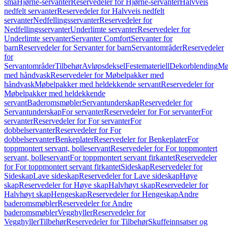
små
Hjørne-servanter
Reservedeler for Hjørne-servanter
Halvveis
nedfelt servanter
Reservedeler for Halvveis nedfelt
servanter
Nedfellingsservanter
Reservedeler for
Nedfellingsservanter
Underlimte servanter
Reservedeler for
Underlimte servanter
Servanter Comfort
Servanter for
barn
Reservedeler for Servanter for barn
Servantområder
Reservedeler
for
Servantområder
Tilbehør
Avløpsdeksel
Festemateriell
Dekorblending
Mø
med håndvask
Reservedeler for Møbelpakker med
håndvask
Møbelpakker med heldekkende servant
Reservedeler for
Møbelpakker med heldekkende
servant
Baderomsmøbler
Servantunderskap
Reservedeler for
Servantunderskap
For servanter
Reservedeler for For servanter
For
servanter
Reservedeler for For servanter
For
dobbelservanter
Reservedeler for For
dobbelservanter
Benkeplater
Reservedeler for Benkeplater
For
toppmontert servant, bolleservant
Reservedeler for For toppmontert
servant, bolleservant
For toppmontert servant firkantet
Reservedeler
for For toppmontert servant firkantet
Sideskap
Reservedeler for
Sideskap
Lave sideskap
Reservedeler for Lave sideskap
Høye
skap
Reservedeler for Høye skap
Halvhøyt skap
Reservedeler for
Halvhøyt skap
Hengeskap
Reservedeler for Hengeskap
Andre
baderomsmøbler
Reservedeler for Andre
baderomsmøbler
Vegghyller
Reservedeler for
Vegghyller
Tilbehør
Reservedeler for Tilbehør
Skuffeinnsatser og