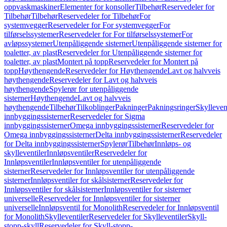
oppvaskmaskiner
Elementer for konsoller
Tilbehør
Reservedeler for
Tilbehør
Tilbehør
Reservedeler for Tilbehør
For
systemvegger
Reservedeler for For systemvegger
For
tilførselssystemer
Reservedeler for For tilførselssystemer
For
avløpssystemer
Utenpåliggende sisterner
Utenpåliggende sisterner for
toaletter, av plast
Reservedeler for Utenpåliggende sisterner for
toaletter, av plast
Montert på topp
Reservedeler for Montert på
topp
Høythengende
Reservedeler for Høythengende
Lavt og halvveis
høythengende
Reservedeler for Lavt og halvveis
høythengende
Spylerør for utenpåliggende
sisterner
Høythengende
Lavt og halvveis
høythengende
Tilbehør
Tilkoblinger
Pakninger
Pakningsringer
Skylleven
innbyggingssisterner
Reservedeler for Sigma
innbyggingssisterner
Omega innbyggingssisterner
Reservedeler for
Omega innbyggingssisterner
Delta innbyggingssisterner
Reservedeler
for Delta innbyggingssisterner
Spylerør
Tilbehør
Innløps- og
skylleventiler
Innløpsventiler
Reservedeler for
Innløpsventiler
Innløpsventiler for utenpåliggende
sisterner
Reservedeler for Innløpsventiler for utenpåliggende
sisterner
Innløpsventiler for skålsisterner
Reservedeler for
Innløpsventiler for skålsisterner
Innløpsventiler for sisterner
universelle
Reservedeler for Innløpsventiler for sisterner
universelle
Innløpsventil for Monolith
Reservedeler for Innløpsventil
for Monolith
Skylleventiler
Reservedeler for Skylleventiler
Skyll-
stopp-skyll
Reservedeler for Skyll-stopp-