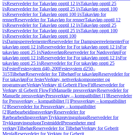
l/s
Reservedeler for Takavløp opptil 12 l/s
Takavløp opptil 25
l/s
Reservedeler for Takavløp opptil 25 l/s
Takavløp oppti 100
l/s
Reservedeler for Takavløp oppti 100 l/s
Takavløp for
renner
Reservedeler for Takavløp for renner
Takavløp opptil 12
l/s
Reservedeler for Takavløp opptil 12 l/s
Takavløp opptil 25
l/s
Reservedeler for Takavløp opptil 25 l/s
Takavløp oppti 100
l/s
Reservedeler for Takavløp oppti 100
l/s
Dampsperreelementer
Reservedeler for Dampsperreelementer
For
takavløp oppti 12 l/s
Reservedeler for For takavløp oppti 12 l/s
For
takavløp oppti 25 l/s
Nødoverløp
Reservedeler for Nødoverløp
For
takavløp oppti 12 l/s
Reservedeler for For takavløp oppti 12 l/s
For
takavløp oppti 25 l/s
Reservedeler for For takavløp oppti 25
l/s
Fester
Festesystem d40–200
Festesystem d250–
315
Tilbehør
Reservedeler for Tilbehør
For takavløp
Reservedeler for
For takavløp
For fester
Verktøy, nettverkskomponenter og
programvare
Verktøy
Verktøy til Geberit FlowFit
Reservedeler for
Verktøy til Geberit FlowFit
Manuelle pressverktøy
Reservedeler for
Manuelle pressverktøy
Pressverktøy – kompatibilitet [1]
Reservedeler
for Pressverktøy – kompatibilitet [1]
Pressverktøy – kompatibilitet
[2]
Reservedeler for Pressverktøy – kompatibilitet
[2]
Rørbearbeidingsverktøy
Reservedeler for
Rørbearbeidingsverktøy
Trykkprøvingsplugg
Reservedeler for
Trykkprøvingsplugg
Testmiddel
Pressenheter med
verktøy
Tilbehør
Reservedeler for Tilbehør
Verktøy for Geberit
Mepla
Reservedeler for Verktøy for Geberit