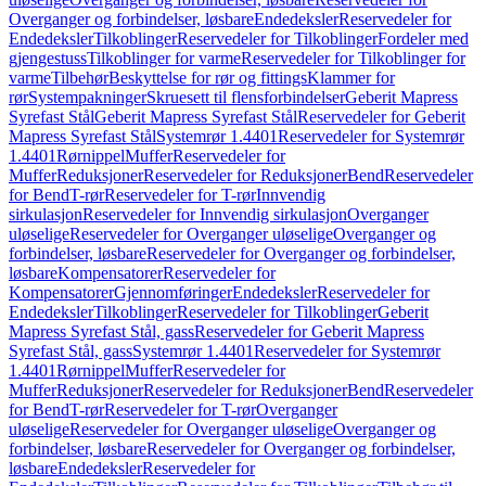
Overganger og forbindelser, løsbare
Endedeksler
Reservedeler for
Endedeksler
Tilkoblinger
Reservedeler for Tilkoblinger
Fordeler med
gjengestuss
Tilkoblinger for varme
Reservedeler for Tilkoblinger for
varme
Tilbehør
Beskyttelse for rør og fittings
Klammer for
rør
Systempakninger
Skruesett til flensforbindelser
Geberit Mapress
Syrefast Stål
Geberit Mapress Syrefast Stål
Reservedeler for Geberit
Mapress Syrefast Stål
Systemrør 1.4401
Reservedeler for Systemrør
1.4401
Rørnippel
Muffer
Reservedeler for
Muffer
Reduksjoner
Reservedeler for Reduksjoner
Bend
Reservedeler
for Bend
T-rør
Reservedeler for T-rør
Innvendig
sirkulasjon
Reservedeler for Innvendig sirkulasjon
Overganger
uløselige
Reservedeler for Overganger uløselige
Overganger og
forbindelser, løsbare
Reservedeler for Overganger og forbindelser,
løsbare
Kompensatorer
Reservedeler for
Kompensatorer
Gjennomføringer
Endedeksler
Reservedeler for
Endedeksler
Tilkoblinger
Reservedeler for Tilkoblinger
Geberit
Mapress Syrefast Stål, gass
Reservedeler for Geberit Mapress
Syrefast Stål, gass
Systemrør 1.4401
Reservedeler for Systemrør
1.4401
Rørnippel
Muffer
Reservedeler for
Muffer
Reduksjoner
Reservedeler for Reduksjoner
Bend
Reservedeler
for Bend
T-rør
Reservedeler for T-rør
Overganger
uløselige
Reservedeler for Overganger uløselige
Overganger og
forbindelser, løsbare
Reservedeler for Overganger og forbindelser,
løsbare
Endedeksler
Reservedeler for