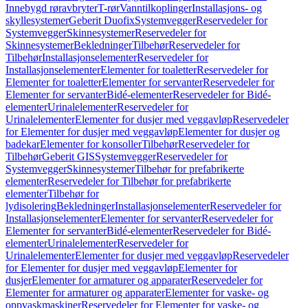
Innebygd røravbryter
T-rør
Vanntilkoplinger
Installasjons- og
skyllesystemer
Geberit Duofix
Systemvegger
Reservedeler for
Systemvegger
Skinnesystemer
Reservedeler for
Skinnesystemer
Bekledninger
Tilbehør
Reservedeler for
Tilbehør
Installasjonselementer
Reservedeler for
Installasjonselementer
Elementer for toaletter
Reservedeler for
Elementer for toaletter
Elementer for servanter
Reservedeler for
Elementer for servanter
Bidé-elementer
Reservedeler for Bidé-
elementer
Urinalelementer
Reservedeler for
Urinalelementer
Elementer for dusjer med veggavløp
Reservedeler
for Elementer for dusjer med veggavløp
Elementer for dusjer og
badekar
Elementer for konsoller
Tilbehør
Reservedeler for
Tilbehør
Geberit GIS
Systemvegger
Reservedeler for
Systemvegger
Skinnesystemer
Tilbehør for prefabrikerte
elementer
Reservedeler for Tilbehør for prefabrikerte
elementer
Tilbehør for
lydisolering
Bekledninger
Installasjonselementer
Reservedeler for
Installasjonselementer
Elementer for servanter
Reservedeler for
Elementer for servanter
Bidé-elementer
Reservedeler for Bidé-
elementer
Urinalelementer
Reservedeler for
Urinalelementer
Elementer for dusjer med veggavløp
Reservedeler
for Elementer for dusjer med veggavløp
Elementer for
dusjer
Elementer for armaturer og apparater
Reservedeler for
Elementer for armaturer og apparater
Elementer for vaske- og
oppvaskmaskiner
Reservedeler for Elementer for vaske- og