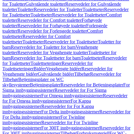
for Toaletter
Gulvstående toaletter
Reservedeler for Gulvstående
toaletter
Toaletter
Reservedeler for Toaletter
Toalettseter
Reservedeler
for Toalettseter
Toalettseter
Reservedeler for Toalettseter
Comfort
toaletter
Reservedeler for Comfort toaletter
Forhøyede
toaletter
Reservedeler for Forhøyede toaletter
Forlengede
toaletter
Reservedeler for Forlengede toaletter
Comfort
toalettseter
Reservedeler for Comfort
toalettseter
Toalettseter
Reservedeler for Toalettseter
Toaletter for
barn
Reservedeler for Toaletter for barn
Vegghengte
toaletter
Reservedeler for Vegghengte toaletter
Toalettseter for
barn
Reservedeler for Toalettseter for barn
Toalettseter
Reservedeler
for Toalettseter
Toalettseteringer
Reservedeler for
Toalettseteringer
Bidéer
Vegghengte bidéer
Reservedeler for
Vegghengte bidéer
Gulvstående bidéer
Tilbehør
Reservedeler for
Tilbehør
Betjeningsplater og WC
skyllesystemer
Betjeningsplater
Reservedeler for Betjeningsplater
For
Sigma innbyggingssisterner
Reservedeler for For Sigma
innbyggingssisterner
For Omega innbyggingssisterner
Reservedeler
for For Omega innbyggingssisterner
For Kappa
innbyggingssisterner
Reservedeler for For Kappa
innbyggingssisterner
For Delta innbyggingssisterner
Reservedeler for
For Delta innbyggingssisterner
For Twinline
innbyggingssisterner
Reservedeler for For Twinline
innbyggingssisterner
For 300T innbyggingssisterner
Reservedeler for
For 300T innbyggingssisterner
Tilbehør
Forbruksmateriell
For WC-