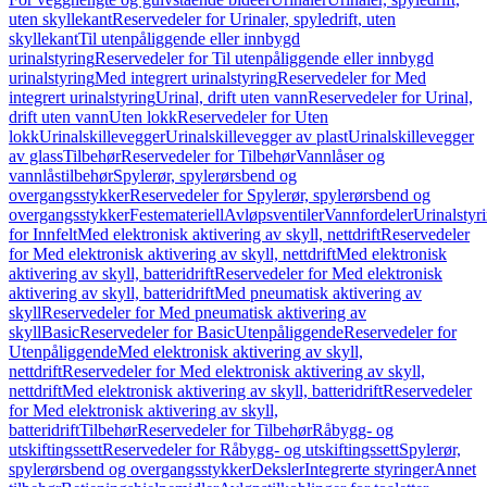
uten skyllekant
Reservedeler for Urinaler, spyledrift, uten
skyllekant
Til utenpåliggende eller innbygd
urinalstyring
Reservedeler for Til utenpåliggende eller innbygd
urinalstyring
Med integrert urinalstyring
Reservedeler for Med
integrert urinalstyring
Urinal, drift uten vann
Reservedeler for Urinal,
drift uten vann
Uten lokk
Reservedeler for Uten
lokk
Urinalskillevegger
Urinalskillevegger av plast
Urinalskillevegger
av glass
Tilbehør
Reservedeler for Tilbehør
Vannlåser og
vannlåstilbehør
Spylerør, spylerørsbend og
overgangsstykker
Reservedeler for Spylerør, spylerørsbend og
overgangsstykker
Festemateriell
Avløpsventiler
Vannfordeler
Urinalstyr
for Innfelt
Med elektronisk aktivering av skyll, nettdrift
Reservedeler
for Med elektronisk aktivering av skyll, nettdrift
Med elektronisk
aktivering av skyll, batteridrift
Reservedeler for Med elektronisk
aktivering av skyll, batteridrift
Med pneumatisk aktivering av
skyll
Reservedeler for Med pneumatisk aktivering av
skyll
Basic
Reservedeler for Basic
Utenpåliggende
Reservedeler for
Utenpåliggende
Med elektronisk aktivering av skyll,
nettdrift
Reservedeler for Med elektronisk aktivering av skyll,
nettdrift
Med elektronisk aktivering av skyll, batteridrift
Reservedeler
for Med elektronisk aktivering av skyll,
batteridrift
Tilbehør
Reservedeler for Tilbehør
Råbygg- og
utskiftingssett
Reservedeler for Råbygg- og utskiftingssett
Spylerør,
spylerørsbend og overgangsstykker
Deksler
Integrerte styringer
Annet