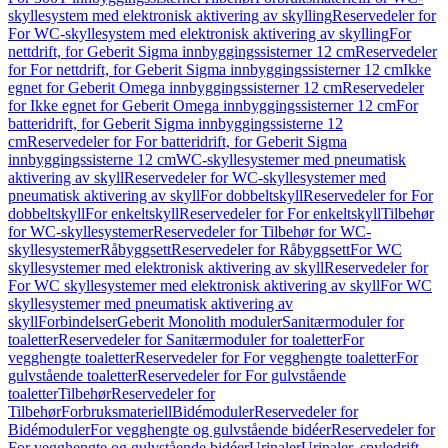
skyllesystem med elektronisk aktivering av skylling
Reservedeler for
For WC-skyllesystem med elektronisk aktivering av skylling
For
nettdrift, for Geberit Sigma innbyggingssisterner 12 cm
Reservedeler
for For nettdrift, for Geberit Sigma innbyggingssisterner 12 cm
Ikke
egnet for Geberit Omega innbyggingssisterner 12 cm
Reservedeler
for Ikke egnet for Geberit Omega innbyggingssisterner 12 cm
For
batteridrift, for Geberit Sigma innbyggingssisterne 12
cm
Reservedeler for For batteridrift, for Geberit Sigma
innbyggingssisterne 12 cm
WC-skyllesystemer med pneumatisk
aktivering av skyll
Reservedeler for WC-skyllesystemer med
pneumatisk aktivering av skyll
For dobbeltskyll
Reservedeler for For
dobbeltskyll
For enkeltskyll
Reservedeler for For enkeltskyll
Tilbehør
for WC-skyllesystemer
Reservedeler for Tilbehør for WC-
skyllesystemer
Råbyggsett
Reservedeler for Råbyggsett
For WC
skyllesystemer med elektronisk aktivering av skyll
Reservedeler for
For WC skyllesystemer med elektronisk aktivering av skyll
For WC
skyllesystemer med pneumatisk aktivering av
skyll
Forbindelser
Geberit Monolith moduler
Sanitærmoduler for
toaletter
Reservedeler for Sanitærmoduler for toaletter
For
vegghengte toaletter
Reservedeler for For vegghengte toaletter
For
gulvstående toaletter
Reservedeler for For gulvstående
toaletter
Tilbehør
Reservedeler for
Tilbehør
Forbruksmateriell
Bidémoduler
Reservedeler for
Bidémoduler
For vegghengte og gulvstående bidéer
Reservedeler for
For vegghengte og gulvstående bidéer
Urinaler
Urinaler, spyledrift,