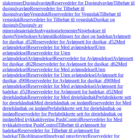
slukrenner
Dusjgulvavløp
Reservedeler for Dusjgulvavløp
Tilbehør til
dusjgulvavløp
Reservedeler for Tilbehør til
dusjgulvavløp
Veggsluk
Reservedeler for Veggsluk
Tilbehør til
veggsluk
Reservedeler for Tilbehør til veggsluk
Dusjkar og
dusjgulv
Dusjgulv av
mineralmateriale
Innbyggingselementer
Nisjebokser til
dusjer
Nisjebokser
Avløpstilkoblinger for dusj og badekar
Avløpsett
for dusjkar, d52
Reservedeler for Avløpsett for dusjkar, d52
Med
avløpsdeksel
Reservedeler for Med avløpsdeksel
Uten
avløpsdeksel
Reservedeler for Uten
avløpsdeksel
Avløpsdeksel
Reservedeler for Avløpsdeksel
Avløpssett
for dusjkar, d62
Reservedeler for Avløpssett for dusjkar, d62
Med
avløpsdeksel
Reservedeler for Med avløpsdeksel
Uten
avløpsdeksel
Reservedeler for Uten avløpsdeksel
Avløpssett for
dusjkar, d90
Reservedeler for Avløpssett for dusjkar, d90
Med
avløpsdeksel
Reservedeler for Med avløpsdeksel
Avløpssett for
badekar, d52
Reservedeler for Avløpssett for badekar, d52
Med
dreiehåndtak
Reservedeler for Med dreiehåndtak
Prefabrikkerte sett
for dreiehåndtak
Med dreiehåndtak og innløp
Reservedeler for Med
dreiehåndtak og innløp
Prefabrikkerte sett for dreiehåndtak og
innløp
Reservedeler for Prefabrikkerte sett for dreiehåndtak og
innløp
Med trykkaktivering PushControl
Reservedeler for Med
trykkaktivering PushControl
Tilbehør til avløpssett for
badekar
Reservedeler for Tilbehør til avløpssett for
badekar
Tilkoblingssett
Innebygd røravbryter
Reservedeler for