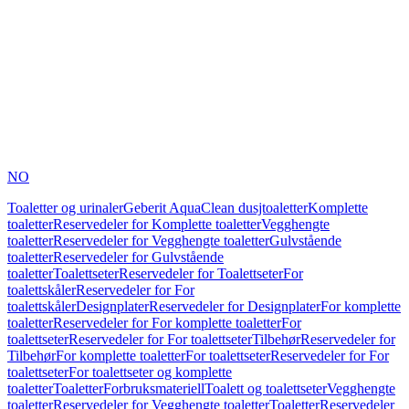
NO
Toaletter og urinaler
Geberit AquaClean dusjtoaletter
Komplette
toaletter
Reservedeler for Komplette toaletter
Vegghengte
toaletter
Reservedeler for Vegghengte toaletter
Gulvstående
toaletter
Reservedeler for Gulvstående
toaletter
Toalettseter
Reservedeler for Toalettseter
For
toalettskåler
Reservedeler for For
toalettskåler
Designplater
Reservedeler for Designplater
For komplette
toaletter
Reservedeler for For komplette toaletter
For
toalettseter
Reservedeler for For toalettseter
Tilbehør
Reservedeler for
Tilbehør
For komplette toaletter
For toalettseter
Reservedeler for For
toalettseter
For toalettseter og komplette
toaletter
Toaletter
Forbruksmateriell
Toalett og toalettseter
Vegghengte
toaletter
Reservedeler for Vegghengte toaletter
Toaletter
Reservedeler