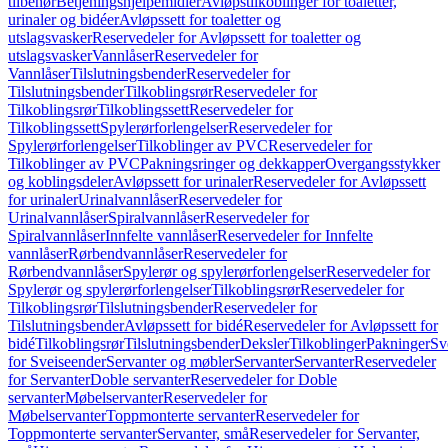
tilbehør
Betjeningshjelpemidler
Avløpstilkoblinger for toaletter,
urinaler og bidéer
Avløpssett for toaletter og
utslagsvasker
Reservedeler for Avløpssett for toaletter og
utslagsvasker
Vannlåser
Reservedeler for
Vannlåser
Tilslutningsbender
Reservedeler for
Tilslutningsbender
Tilkoblingsrør
Reservedeler for
Tilkoblingsrør
Tilkoblingssett
Reservedeler for
Tilkoblingssett
Spylerørforlengelser
Reservedeler for
Spylerørforlengelser
Tilkoblinger av PVC
Reservedeler for
Tilkoblinger av PVC
Pakningsringer og dekkapper
Overgangsstykker
og koblingsdeler
Avløpssett for urinaler
Reservedeler for Avløpssett
for urinaler
Urinalvannlåser
Reservedeler for
Urinalvannlåser
Spiralvannlåser
Reservedeler for
Spiralvannlåser
Innfelte vannlåser
Reservedeler for Innfelte
vannlåser
Rørbendvannlåser
Reservedeler for
Rørbendvannlåser
Spylerør og spylerørforlengelser
Reservedeler for
Spylerør og spylerørforlengelser
Tilkoblingsrør
Reservedeler for
Tilkoblingsrør
Tilslutningsbender
Reservedeler for
Tilslutningsbender
Avløpssett for bidé
Reservedeler for Avløpssett for
bidé
Tilkoblingsrør
Tilslutningsbender
Deksler
Tilkoblinger
Pakninger
Sv
for Sveiseender
Servanter og møbler
Servanter
Servanter
Reservedeler
for Servanter
Doble servanter
Reservedeler for Doble
servanter
Møbelservanter
Reservedeler for
Møbelservanter
Toppmonterte servanter
Reservedeler for
Toppmonterte servanter
Servanter, små
Reservedeler for Servanter,