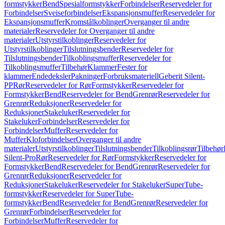
formstykker
Bend
Spesialformstykker
Forbindelser
Reservedeler for
Forbindelser
Sveiseforbindelser
Ekspansjonsmuffer
Reservedeler for
Ekspansjonsmuffer
Kromstålkoblinger
Overganger til andre
materialer
Reservedeler for Overganger til andre
materialer
Utstyrstilkoblinger
Reservedeler for
Utstyrstilkoblinger
Tilslutningsbender
Reservedeler for
Tilslutningsbender
Tilkoblingsmuffer
Reservedeler for
Tilkoblingsmuffer
Tilbehør
Klammer
Fester for
klammer
Endedeksler
Pakninger
Forbruksmateriell
Geberit Silent-
PP
Rør
Reservedeler for Rør
Formstykker
Reservedeler for
Formstykker
Bend
Reservedeler for Bend
Grenrør
Reservedeler for
Grenrør
Reduksjoner
Reservedeler for
Reduksjoner
Stakeluker
Reservedeler for
Stakeluker
Forbindelser
Reservedeler for
Forbindelser
Muffer
Reservedeler for
Muffer
Kloforbindelser
Overganger til andre
materialer
Utstyrstilkoblinger
Tilslutningsbender
Tilkoblingsrør
Tilbehør
Silent-Pro
Rør
Reservedeler for Rør
Formstykker
Reservedeler for
Formstykker
Bend
Reservedeler for Bend
Grenrør
Reservedeler for
Grenrør
Reduksjoner
Reservedeler for
Reduksjoner
Stakeluker
Reservedeler for Stakeluker
SuperTube-
formstykker
Reservedeler for SuperTube-
formstykker
Bend
Reservedeler for Bend
Grenrør
Reservedeler for
Grenrør
Forbindelser
Reservedeler for
Forbindelser
Muffer
Reservedeler for