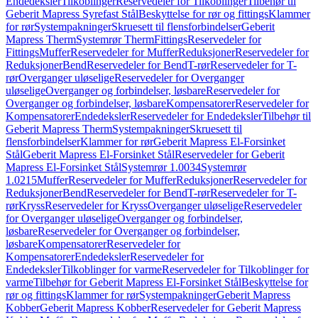
Endedeksler
Tilkoblinger
Reservedeler for Tilkoblinger
Tilbehør til
Geberit Mapress Syrefast Stål
Beskyttelse for rør og fittings
Klammer
for rør
Systempakninger
Skruesett til flensforbindelser
Geberit
Mapress Therm
Systemrør Therm
Fittings
Reservedeler for
Fittings
Muffer
Reservedeler for Muffer
Reduksjoner
Reservedeler for
Reduksjoner
Bend
Reservedeler for Bend
T-rør
Reservedeler for T-
rør
Overganger uløselige
Reservedeler for Overganger
uløselige
Overganger og forbindelser, løsbare
Reservedeler for
Overganger og forbindelser, løsbare
Kompensatorer
Reservedeler for
Kompensatorer
Endedeksler
Reservedeler for Endedeksler
Tilbehør til
Geberit Mapress Therm
Systempakninger
Skruesett til
flensforbindelser
Klammer for rør
Geberit Mapress El-Forsinket
Stål
Geberit Mapress El-Forsinket Stål
Reservedeler for Geberit
Mapress El-Forsinket Stål
Systemrør 1.0034
Systemrør
1.0215
Muffer
Reservedeler for Muffer
Reduksjoner
Reservedeler for
Reduksjoner
Bend
Reservedeler for Bend
T-rør
Reservedeler for T-
rør
Kryss
Reservedeler for Kryss
Overganger uløselige
Reservedeler
for Overganger uløselige
Overganger og forbindelser,
løsbare
Reservedeler for Overganger og forbindelser,
løsbare
Kompensatorer
Reservedeler for
Kompensatorer
Endedeksler
Reservedeler for
Endedeksler
Tilkoblinger for varme
Reservedeler for Tilkoblinger for
varme
Tilbehør for Geberit Mapress El-Forsinket Stål
Beskyttelse for
rør og fittings
Klammer for rør
Systempakninger
Geberit Mapress
Kobber
Geberit Mapress Kobber
Reservedeler for Geberit Mapress