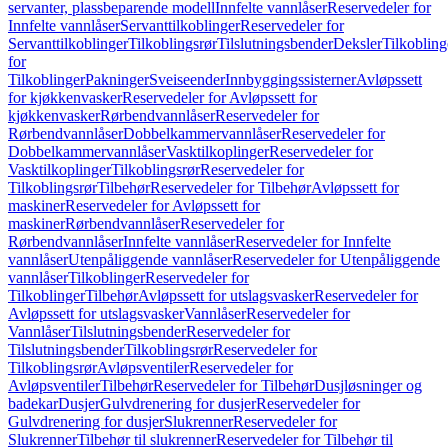
servanter, plassbeparende modell
Innfelte vannlåser
Reservedeler for
Innfelte vannlåser
Servanttilkoblinger
Reservedeler for
Servanttilkoblinger
Tilkoblingsrør
Tilslutningsbender
Deksler
Tilkobling
for
Tilkoblinger
Pakninger
Sveiseender
Innbyggingssisterner
Avløpssett
for kjøkkenvasker
Reservedeler for Avløpssett for
kjøkkenvasker
Rørbendvannlåser
Reservedeler for
Rørbendvannlåser
Dobbelkammervannlåser
Reservedeler for
Dobbelkammervannlåser
Vasktilkoplinger
Reservedeler for
Vasktilkoplinger
Tilkoblingsrør
Reservedeler for
Tilkoblingsrør
Tilbehør
Reservedeler for Tilbehør
Avløpssett for
maskiner
Reservedeler for Avløpssett for
maskiner
Rørbendvannlåser
Reservedeler for
Rørbendvannlåser
Innfelte vannlåser
Reservedeler for Innfelte
vannlåser
Utenpåliggende vannlåser
Reservedeler for Utenpåliggende
vannlåser
Tilkoblinger
Reservedeler for
Tilkoblinger
Tilbehør
Avløpssett for utslagsvasker
Reservedeler for
Avløpssett for utslagsvasker
Vannlåser
Reservedeler for
Vannlåser
Tilslutningsbender
Reservedeler for
Tilslutningsbender
Tilkoblingsrør
Reservedeler for
Tilkoblingsrør
Avløpsventiler
Reservedeler for
Avløpsventiler
Tilbehør
Reservedeler for Tilbehør
Dusjløsninger og
badekar
Dusjer
Gulvdrenering for dusjer
Reservedeler for
Gulvdrenering for dusjer
Slukrenner
Reservedeler for
Slukrenner
Tilbehør til slukrenner
Reservedeler for Tilbehør til