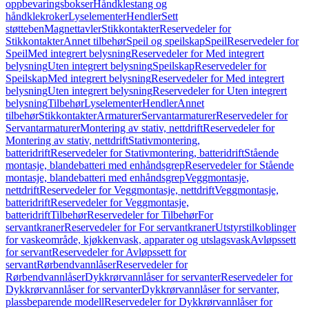
oppbevaringsbokser
Håndklestang og
håndklekroker
Lyselementer
Hendler
Sett
støtteben
Magnettavler
Stikkontakter
Reservedeler for
Stikkontakter
Annet tilbehør
Speil og speilskap
Speil
Reservedeler for
Speil
Med integrert belysning
Reservedeler for Med integrert
belysning
Uten integrert belysning
Speilskap
Reservedeler for
Speilskap
Med integrert belysning
Reservedeler for Med integrert
belysning
Uten integrert belysning
Reservedeler for Uten integrert
belysning
Tilbehør
Lyselementer
Hendler
Annet
tilbehør
Stikkontakter
Armaturer
Servantarmaturer
Reservedeler for
Servantarmaturer
Montering av stativ, nettdrift
Reservedeler for
Montering av stativ, nettdrift
Stativmontering,
batteridrift
Reservedeler for Stativmontering, batteridrift
Stående
montasje, blandebatteri med enhåndsgrep
Reservedeler for Stående
montasje, blandebatteri med enhåndsgrep
Veggmontasje,
nettdrift
Reservedeler for Veggmontasje, nettdrift
Veggmontasje,
batteridrift
Reservedeler for Veggmontasje,
batteridrift
Tilbehør
Reservedeler for Tilbehør
For
servantkraner
Reservedeler for For servantkraner
Utstyrstilkoblinger
for vaskeområde, kjøkkenvask, apparater og utslagsvask
Avløpssett
for servant
Reservedeler for Avløpssett for
servant
Rørbendvannlåser
Reservedeler for
Rørbendvannlåser
Dykkrørvannlåser for servanter
Reservedeler for
Dykkrørvannlåser for servanter
Dykkrørvannlåser for servanter,
plassbeparende modell
Reservedeler for Dykkrørvannlåser for