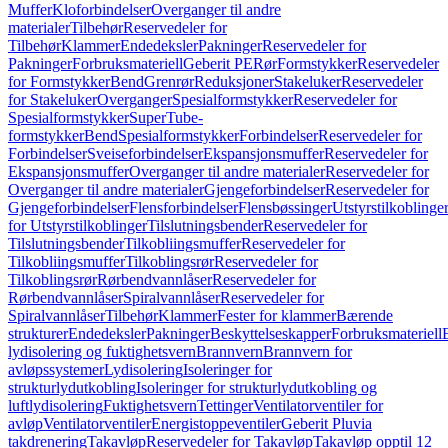
Muffer
Kloforbindelser
Overganger til andre
materialer
Tilbehør
Reservedeler for
Tilbehør
Klammer
Endedeksler
Pakninger
Reservedeler for
Pakninger
Forbruksmateriell
Geberit PE
Rør
Formstykker
Reservedeler
for Formstykker
Bend
Grenrør
Reduksjoner
Stakeluker
Reservedeler
for Stakeluker
Overganger
Spesialformstykker
Reservedeler for
Spesialformstykker
SuperTube-
formstykker
Bend
Spesialformstykker
Forbindelser
Reservedeler for
Forbindelser
Sveiseforbindelser
Ekspansjonsmuffer
Reservedeler for
Ekspansjonsmuffer
Overganger til andre materialer
Reservedeler for
Overganger til andre materialer
Gjengeforbindelser
Reservedeler for
Gjengeforbindelser
Flensforbindelser
Flensbøssinger
Utstyrstilkoblinge
for Utstyrstilkoblinger
Tilslutningsbender
Reservedeler for
Tilslutningsbender
Tilkobliingsmuffer
Reservedeler for
Tilkobliingsmuffer
Tilkoblingsrør
Reservedeler for
Tilkoblingsrør
Rørbendvannlåser
Reservedeler for
Rørbendvannlåser
Spiralvannlåser
Reservedeler for
Spiralvannlåser
Tilbehør
Klammer
Fester for klammer
Bærende
strukturer
Endedeksler
Pakninger
Beskyttelseskapper
Forbruksmateriell
lydisolering og fuktighetsvern
Brannvern
Brannvern for
avløpssystemer
Lydisolering
Isoleringer for
strukturlydutkobling
Isoleringer for strukturlydutkobling og
luftlydisolering
Fuktighetsvern
Tettinger
Ventilatorventiler for
avløp
Ventilatorventiler
Energistoppeventiler
Geberit Pluvia
takdrenering
Takavløp
Reservedeler for Takavløp
Takavløp opptil 12