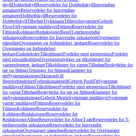
skyll
Dobbeltskyll
Reservedeler for Dobbeltskyll
Innvendige
armaturer
Reservedeler for Innvendige
armaturer
Dobbeltskyll
Reservedeler for
Dobbeltskyll
Tilbehør
Trykknapp
Tilførselssystemer
Geberit
FlowFit
Systemrør multilayer
Fittings
Reservedeler for
Fittings
Koblinger
Reduksjoner
Bend
T-rør
Innvendig
sirkulasjon
Reservedeler for Innvendig sirkulasjon
Overganger
uløselige
Overganger og forbindelser, løsbare
Reservedeler for
Overganger og forbindelser,
løsbare
Endedeksler
Tilkoblinger
Fordeler med gjengestuss
Fordeler
med presstilkobling
Overgangsstykker og tilkoblinger for
varmeelement, løsbare
Tilkoblinger for varme
Tilbehør
Beskyttelse for
rør og fittings
Tetninger for fittings
Klammer for
rør
Systempakninger
Skruesett til
flensforbindelser
Forbruksmateriell
Geberit PushFit
Systemrør
multilayer
Fittings
Tilkoblinger
Fordeler med gjengestuss
Tilkoblinger
for varme
Tilbehør
Beskyttelse for rør og fittings
Klammer for
rør
Systempakninger
Geberit Mepla
Systemrør multilayer
Systemrør
varme multilayer
Fittings
Reservedeler for
Fittings
Koblinger
Reservedeler for
Koblinger
Reduksjoner
Reservedeler for
Reduksjoner
Albue
Reservedeler for Albue
T-rør
Reservedeler for T-
rør
Innvendig sirkulasjon
Reservedeler for Innvendig
sirkulasjon
Overganger uløselige
Reservedeler for Overganger
uløselige
Overganger og forbindelser, løsbare
Reservedeler for