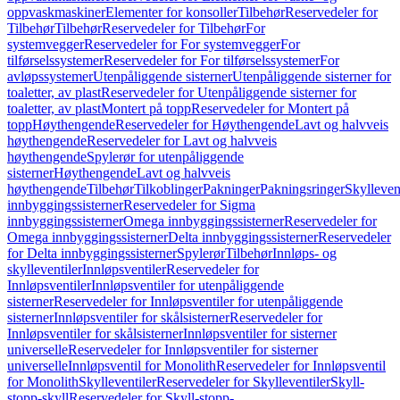
oppvaskmaskiner
Elementer for konsoller
Tilbehør
Reservedeler for
Tilbehør
Tilbehør
Reservedeler for Tilbehør
For
systemvegger
Reservedeler for For systemvegger
For
tilførselssystemer
Reservedeler for For tilførselssystemer
For
avløpssystemer
Utenpåliggende sisterner
Utenpåliggende sisterner for
toaletter, av plast
Reservedeler for Utenpåliggende sisterner for
toaletter, av plast
Montert på topp
Reservedeler for Montert på
topp
Høythengende
Reservedeler for Høythengende
Lavt og halvveis
høythengende
Reservedeler for Lavt og halvveis
høythengende
Spylerør for utenpåliggende
sisterner
Høythengende
Lavt og halvveis
høythengende
Tilbehør
Tilkoblinger
Pakninger
Pakningsringer
Skylleven
innbyggingssisterner
Reservedeler for Sigma
innbyggingssisterner
Omega innbyggingssisterner
Reservedeler for
Omega innbyggingssisterner
Delta innbyggingssisterner
Reservedeler
for Delta innbyggingssisterner
Spylerør
Tilbehør
Innløps- og
skylleventiler
Innløpsventiler
Reservedeler for
Innløpsventiler
Innløpsventiler for utenpåliggende
sisterner
Reservedeler for Innløpsventiler for utenpåliggende
sisterner
Innløpsventiler for skålsisterner
Reservedeler for
Innløpsventiler for skålsisterner
Innløpsventiler for sisterner
universelle
Reservedeler for Innløpsventiler for sisterner
universelle
Innløpsventil for Monolith
Reservedeler for Innløpsventil
for Monolith
Skylleventiler
Reservedeler for Skylleventiler
Skyll-
stopp-skyll
Reservedeler for Skyll-stopp-