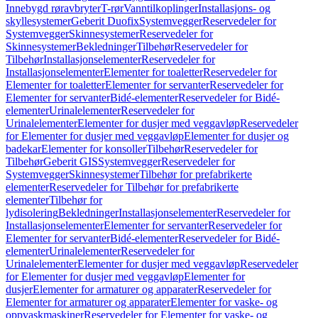
Innebygd røravbryter
T-rør
Vanntilkoplinger
Installasjons- og
skyllesystemer
Geberit Duofix
Systemvegger
Reservedeler for
Systemvegger
Skinnesystemer
Reservedeler for
Skinnesystemer
Bekledninger
Tilbehør
Reservedeler for
Tilbehør
Installasjonselementer
Reservedeler for
Installasjonselementer
Elementer for toaletter
Reservedeler for
Elementer for toaletter
Elementer for servanter
Reservedeler for
Elementer for servanter
Bidé-elementer
Reservedeler for Bidé-
elementer
Urinalelementer
Reservedeler for
Urinalelementer
Elementer for dusjer med veggavløp
Reservedeler
for Elementer for dusjer med veggavløp
Elementer for dusjer og
badekar
Elementer for konsoller
Tilbehør
Reservedeler for
Tilbehør
Geberit GIS
Systemvegger
Reservedeler for
Systemvegger
Skinnesystemer
Tilbehør for prefabrikerte
elementer
Reservedeler for Tilbehør for prefabrikerte
elementer
Tilbehør for
lydisolering
Bekledninger
Installasjonselementer
Reservedeler for
Installasjonselementer
Elementer for servanter
Reservedeler for
Elementer for servanter
Bidé-elementer
Reservedeler for Bidé-
elementer
Urinalelementer
Reservedeler for
Urinalelementer
Elementer for dusjer med veggavløp
Reservedeler
for Elementer for dusjer med veggavløp
Elementer for
dusjer
Elementer for armaturer og apparater
Reservedeler for
Elementer for armaturer og apparater
Elementer for vaske- og
oppvaskmaskiner
Reservedeler for Elementer for vaske- og