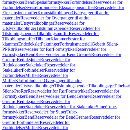
formstykker
Bend
Spesialformstykker
Forbindelser
Reservedeler for
Forbindelser
Sveiseforbindelser
Ekspansjonsmuffer
Reservedeler for
Ekspansjonsmuffer
Kromstålkoblinger
Overganger til andre
materialer
Reservedeler for Overganger til andre
materialer
Utstyrstilkoblinger
Reservedeler for
Utstyrstilkoblinger
Tilslutningsbender
Reservedeler for
Tilslutningsbender
Tilkoblingsmuffer
Reservedeler for
Tilkoblingsmuffer
Tilbehør
Klammer
Fester for
klammer
Endedeksler
Pakninger
Forbruksmateriell
Geberit Silent-
PP
Rør
Reservedeler for Rør
Formstykker
Reservedeler for
Formstykker
Bend
Reservedeler for Bend
Grenrør
Reservedeler for
Grenrør
Reduksjoner
Reservedeler for
Reduksjoner
Stakeluker
Reservedeler for
Stakeluker
Forbindelser
Reservedeler for
Forbindelser
Muffer
Reservedeler for
Muffer
Kloforbindelser
Overganger til andre
materialer
Utstyrstilkoblinger
Tilslutningsbender
Tilkoblingsrør
Tilbehør
Silent-Pro
Rør
Reservedeler for Rør
Formstykker
Reservedeler for
Formstykker
Bend
Reservedeler for Bend
Grenrør
Reservedeler for
Grenrør
Reduksjoner
Reservedeler for
Reduksjoner
Stakeluker
Reservedeler for Stakeluker
SuperTube-
formstykker
Reservedeler for SuperTube-
formstykker
Bend
Reservedeler for Bend
Grenrør
Reservedeler for
Grenrør
Forbindelser
Reservedeler for
Forbindelser
Muffer
Reservedeler for