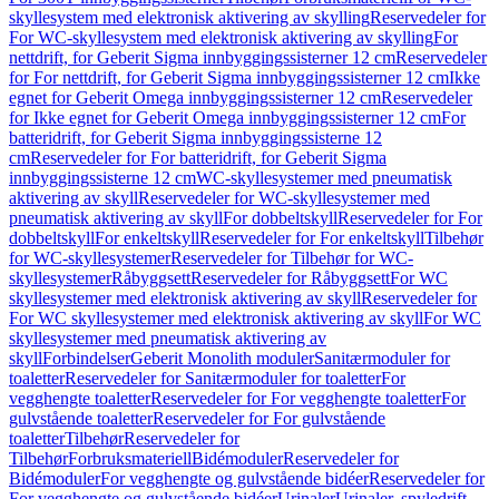
skyllesystem med elektronisk aktivering av skylling
Reservedeler for
For WC-skyllesystem med elektronisk aktivering av skylling
For
nettdrift, for Geberit Sigma innbyggingssisterner 12 cm
Reservedeler
for For nettdrift, for Geberit Sigma innbyggingssisterner 12 cm
Ikke
egnet for Geberit Omega innbyggingssisterner 12 cm
Reservedeler
for Ikke egnet for Geberit Omega innbyggingssisterner 12 cm
For
batteridrift, for Geberit Sigma innbyggingssisterne 12
cm
Reservedeler for For batteridrift, for Geberit Sigma
innbyggingssisterne 12 cm
WC-skyllesystemer med pneumatisk
aktivering av skyll
Reservedeler for WC-skyllesystemer med
pneumatisk aktivering av skyll
For dobbeltskyll
Reservedeler for For
dobbeltskyll
For enkeltskyll
Reservedeler for For enkeltskyll
Tilbehør
for WC-skyllesystemer
Reservedeler for Tilbehør for WC-
skyllesystemer
Råbyggsett
Reservedeler for Råbyggsett
For WC
skyllesystemer med elektronisk aktivering av skyll
Reservedeler for
For WC skyllesystemer med elektronisk aktivering av skyll
For WC
skyllesystemer med pneumatisk aktivering av
skyll
Forbindelser
Geberit Monolith moduler
Sanitærmoduler for
toaletter
Reservedeler for Sanitærmoduler for toaletter
For
vegghengte toaletter
Reservedeler for For vegghengte toaletter
For
gulvstående toaletter
Reservedeler for For gulvstående
toaletter
Tilbehør
Reservedeler for
Tilbehør
Forbruksmateriell
Bidémoduler
Reservedeler for
Bidémoduler
For vegghengte og gulvstående bidéer
Reservedeler for
For vegghengte og gulvstående bidéer
Urinaler
Urinaler, spyledrift,