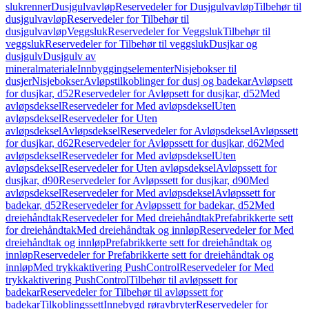
slukrenner
Dusjgulvavløp
Reservedeler for Dusjgulvavløp
Tilbehør til
dusjgulvavløp
Reservedeler for Tilbehør til
dusjgulvavløp
Veggsluk
Reservedeler for Veggsluk
Tilbehør til
veggsluk
Reservedeler for Tilbehør til veggsluk
Dusjkar og
dusjgulv
Dusjgulv av
mineralmateriale
Innbyggingselementer
Nisjebokser til
dusjer
Nisjebokser
Avløpstilkoblinger for dusj og badekar
Avløpsett
for dusjkar, d52
Reservedeler for Avløpsett for dusjkar, d52
Med
avløpsdeksel
Reservedeler for Med avløpsdeksel
Uten
avløpsdeksel
Reservedeler for Uten
avløpsdeksel
Avløpsdeksel
Reservedeler for Avløpsdeksel
Avløpssett
for dusjkar, d62
Reservedeler for Avløpssett for dusjkar, d62
Med
avløpsdeksel
Reservedeler for Med avløpsdeksel
Uten
avløpsdeksel
Reservedeler for Uten avløpsdeksel
Avløpssett for
dusjkar, d90
Reservedeler for Avløpssett for dusjkar, d90
Med
avløpsdeksel
Reservedeler for Med avløpsdeksel
Avløpssett for
badekar, d52
Reservedeler for Avløpssett for badekar, d52
Med
dreiehåndtak
Reservedeler for Med dreiehåndtak
Prefabrikkerte sett
for dreiehåndtak
Med dreiehåndtak og innløp
Reservedeler for Med
dreiehåndtak og innløp
Prefabrikkerte sett for dreiehåndtak og
innløp
Reservedeler for Prefabrikkerte sett for dreiehåndtak og
innløp
Med trykkaktivering PushControl
Reservedeler for Med
trykkaktivering PushControl
Tilbehør til avløpssett for
badekar
Reservedeler for Tilbehør til avløpssett for
badekar
Tilkoblingssett
Innebygd røravbryter
Reservedeler for