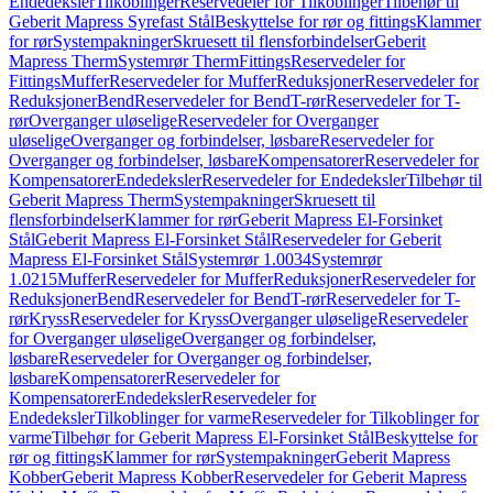
Endedeksler
Tilkoblinger
Reservedeler for Tilkoblinger
Tilbehør til
Geberit Mapress Syrefast Stål
Beskyttelse for rør og fittings
Klammer
for rør
Systempakninger
Skruesett til flensforbindelser
Geberit
Mapress Therm
Systemrør Therm
Fittings
Reservedeler for
Fittings
Muffer
Reservedeler for Muffer
Reduksjoner
Reservedeler for
Reduksjoner
Bend
Reservedeler for Bend
T-rør
Reservedeler for T-
rør
Overganger uløselige
Reservedeler for Overganger
uløselige
Overganger og forbindelser, løsbare
Reservedeler for
Overganger og forbindelser, løsbare
Kompensatorer
Reservedeler for
Kompensatorer
Endedeksler
Reservedeler for Endedeksler
Tilbehør til
Geberit Mapress Therm
Systempakninger
Skruesett til
flensforbindelser
Klammer for rør
Geberit Mapress El-Forsinket
Stål
Geberit Mapress El-Forsinket Stål
Reservedeler for Geberit
Mapress El-Forsinket Stål
Systemrør 1.0034
Systemrør
1.0215
Muffer
Reservedeler for Muffer
Reduksjoner
Reservedeler for
Reduksjoner
Bend
Reservedeler for Bend
T-rør
Reservedeler for T-
rør
Kryss
Reservedeler for Kryss
Overganger uløselige
Reservedeler
for Overganger uløselige
Overganger og forbindelser,
løsbare
Reservedeler for Overganger og forbindelser,
løsbare
Kompensatorer
Reservedeler for
Kompensatorer
Endedeksler
Reservedeler for
Endedeksler
Tilkoblinger for varme
Reservedeler for Tilkoblinger for
varme
Tilbehør for Geberit Mapress El-Forsinket Stål
Beskyttelse for
rør og fittings
Klammer for rør
Systempakninger
Geberit Mapress
Kobber
Geberit Mapress Kobber
Reservedeler for Geberit Mapress