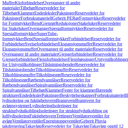
Muffer
Kloforbindelser
Overganger til andre
materialer
Tilbehør
Reservedeler for
Tilbehør
Klammer
Endedeksler
Pakninger
Reservedeler for
Pakninger
Forbruksmateriell
Geberit PE
Rør
Formstykker
Reservedeler
for Formstykker
Bend
Grenrør
Reduksjoner
Stakeluker
Reservedeler
for Stakeluker
Overganger
Spesialformstykker
Reservedeler for
Spesialformstykker
SuperTube-
formstykker
Bend
Spesialformstykker
Forbindelser
Reservedeler for
Forbindelser
Sveiseforbindelser
Ekspansjonsmuffer
Reservedeler for
Ekspansjonsmuffer
Overganger til andre materialer
Reservedeler for
Overganger til andre materialer
Gjengeforbindelser
Reservedeler for
Gjengeforbindelser
Flensforbindelser
Flensbøssinger
Utstyrstilkoblinge
for Utstyrstilkoblinger
Tilslutningsbender
Reservedeler for
Tilslutningsbender
Tilkobliingsmuffer
Reservedeler for
Tilkobliingsmuffer
Tilkoblingsrør
Reservedeler for
Tilkoblingsrør
Rørbendvannlåser
Reservedeler for
Rørbendvannlåser
Spiralvannlåser
Reservedeler for
Spiralvannlåser
Tilbehør
Klammer
Fester for klammer
Bærende
strukturer
Endedeksler
Pakninger
Beskyttelseskapper
Forbruksmateriell
lydisolering og fuktighetsvern
Brannvern
Brannvern for
avløpssystemer
Lydisolering
Isoleringer for
strukturlydutkobling
Isoleringer for strukturlydutkobling og
luftlydisolering
Fuktighetsvern
Tettinger
Ventilatorventiler for
avløp
Ventilatorventiler
Energistoppeventiler
Geberit Pluvia
takdrenering
Takavløp
Reservedeler for Takavløp
Takavløp opptil 12