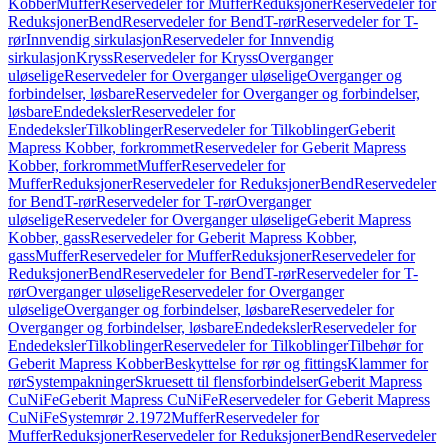
Kobber
Muffer
Reservedeler for Muffer
Reduksjoner
Reservedeler for
Reduksjoner
Bend
Reservedeler for Bend
T-rør
Reservedeler for T-
rør
Innvendig sirkulasjon
Reservedeler for Innvendig
sirkulasjon
Kryss
Reservedeler for Kryss
Overganger
uløselige
Reservedeler for Overganger uløselige
Overganger og
forbindelser, løsbare
Reservedeler for Overganger og forbindelser,
løsbare
Endedeksler
Reservedeler for
Endedeksler
Tilkoblinger
Reservedeler for Tilkoblinger
Geberit
Mapress Kobber, forkrommet
Reservedeler for Geberit Mapress
Kobber, forkrommet
Muffer
Reservedeler for
Muffer
Reduksjoner
Reservedeler for Reduksjoner
Bend
Reservedeler
for Bend
T-rør
Reservedeler for T-rør
Overganger
uløselige
Reservedeler for Overganger uløselige
Geberit Mapress
Kobber, gass
Reservedeler for Geberit Mapress Kobber,
gass
Muffer
Reservedeler for Muffer
Reduksjoner
Reservedeler for
Reduksjoner
Bend
Reservedeler for Bend
T-rør
Reservedeler for T-
rør
Overganger uløselige
Reservedeler for Overganger
uløselige
Overganger og forbindelser, løsbare
Reservedeler for
Overganger og forbindelser, løsbare
Endedeksler
Reservedeler for
Endedeksler
Tilkoblinger
Reservedeler for Tilkoblinger
Tilbehør for
Geberit Mapress Kobber
Beskyttelse for rør og fittings
Klammer for
rør
Systempakninger
Skruesett til flensforbindelser
Geberit Mapress
CuNiFe
Geberit Mapress CuNiFe
Reservedeler for Geberit Mapress
CuNiFe
Systemrør 2.1972
Muffer
Reservedeler for
Muffer
Reduksjoner
Reservedeler for Reduksjoner
Bend
Reservedeler