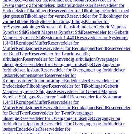
Overganger og forbindelser, løsbare
Endedeksler
Reservedeler for
Endedeksler
Tilkoblinger
Reservedeler for Tilkoblinger
Fordeler med
gjengestuss
Tilkoblinger for varme
Reservedeler for Tilkoblinger for
varme
Tilbehør
Beskyttelse for rør og fittings
Klammer for
rør
Systempakninger
Skruesett til flensforbindelser
Geberit Mapress
Syrefast Stål
Geberit Mapress Syrefast Stål
Reservedeler for Geberit
Mapress Syrefast Stål
Systemrør 1.4401
Reservedeler for Systemrør
1.4401
Rørnippel
Muffer
Reservedeler for
Muffer
Reduksjoner
Reservedeler for Reduksjoner
Bend
Reservedeler
for Bend
T-rør
Reservedeler for T-rør
Innvendig
sirkulasjon
Reservedeler for Innvendig sirkulasjon
Overganger
uløselige
Reservedeler for Overganger uløselige
Overganger og
forbindelser, løsbare
Reservedeler for Overganger og forbindelser,
løsbare
Kompensatorer
Reservedeler for
Kompensatorer
Gjennomføringer
Endedeksler
Reservedeler for
Endedeksler
Tilkoblinger
Reservedeler for Tilkoblinger
Geberit
Mapress Syrefast Stål, gass
Reservedeler for Geberit Mapress
Syrefast Stål, gass
Systemrør 1.4401
Reservedeler for Systemrør
1.4401
Rørnippel
Muffer
Reservedeler for
Muffer
Reduksjoner
Reservedeler for Reduksjoner
Bend
Reservedeler
for Bend
T-rør
Reservedeler for T-rør
Overganger
uløselige
Reservedeler for Overganger uløselige
Overganger og
forbindelser, løsbare
Reservedeler for Overganger og forbindelser,
løsbare
Endedeksler
Reservedeler for