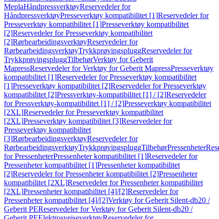
Mepla
Håndpressverktøy
Reservedeler for
Håndpressverktøy
Presseverktøy kompatibilitet [1]
Reservedeler for
Presseverktøy kompatibilitet [1]
Presseverktøy kompatibilitet
[2]
Reservedeler for Presseverktøy kompatibilitet
[2]
Rørbearbeidingsverktøy
Reservedeler for
Rørbearbeidingsverktøy
Trykkprøvingsplugg
Reservedeler for
Trykkprøvingsplugg
Tilbehør
Verktøy for Geberit
Mapress
Reservedeler for Verktøy for Geberit Mapress
Presseverktøy
kompatibilitet [1]
Reservedeler for Presseverktøy kompatibilitet
[1]
Presseverktøy kompatibilitet [2]
Reservedeler for Presseverktøy
kompatibilitet [2]
Pressverktøy-kompatibilitet [1] / [2]
Reservedeler
for Pressverktøy-kompatibilitet [1] / [2]
Presseverktøy kompatibilitet
[2XL]
Reservedeler for Presseverktøy kompatibilitet
[2XL]
Presseverktøy kompatibilitet [3]
Reservedeler for
Presseverktøy kompatibilitet
[3]
Rørbearbeidingsverktøy
Reservedeler for
Rørbearbeidingsverktøy
Trykkprøvingsplugg
Tilbehør
Pressenheter
Res
for Pressenheter
Pressenheter kompatibilitet [1]
Reservedeler for
Pressenheter kompatibilitet [1]
Pressenheter kompatibilitet
[2]
Reservedeler for Pressenheter kompatibilitet [2]
Pressenheter
kompatibilitet [2XL]
Reservedeler for Pressenheter kompatibilitet
[2XL]
Pressenheter kompatibilitet [4]/[2]
Reservedeler for
Pressenheter kompatibilitet [4]/[2]
Verktøy for Geberit Silent-db20 /
Geberit PE
Reservedeler for Verktøy for Geberit Silent-db20 /
Geberit PE
Elektrosveiseverktøy
Reservedeler for