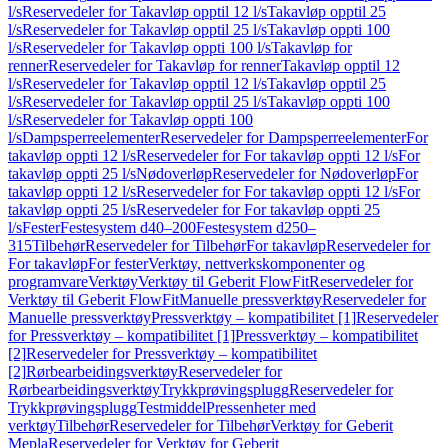
l/s
Reservedeler for Takavløp opptil 12 l/s
Takavløp opptil 25
l/s
Reservedeler for Takavløp opptil 25 l/s
Takavløp oppti 100
l/s
Reservedeler for Takavløp oppti 100 l/s
Takavløp for
renner
Reservedeler for Takavløp for renner
Takavløp opptil 12
l/s
Reservedeler for Takavløp opptil 12 l/s
Takavløp opptil 25
l/s
Reservedeler for Takavløp opptil 25 l/s
Takavløp oppti 100
l/s
Reservedeler for Takavløp oppti 100
l/s
Dampsperreelementer
Reservedeler for Dampsperreelementer
For
takavløp oppti 12 l/s
Reservedeler for For takavløp oppti 12 l/s
For
takavløp oppti 25 l/s
Nødoverløp
Reservedeler for Nødoverløp
For
takavløp oppti 12 l/s
Reservedeler for For takavløp oppti 12 l/s
For
takavløp oppti 25 l/s
Reservedeler for For takavløp oppti 25
l/s
Fester
Festesystem d40–200
Festesystem d250–
315
Tilbehør
Reservedeler for Tilbehør
For takavløp
Reservedeler for
For takavløp
For fester
Verktøy, nettverkskomponenter og
programvare
Verktøy
Verktøy til Geberit FlowFit
Reservedeler for
Verktøy til Geberit FlowFit
Manuelle pressverktøy
Reservedeler for
Manuelle pressverktøy
Pressverktøy – kompatibilitet [1]
Reservedeler
for Pressverktøy – kompatibilitet [1]
Pressverktøy – kompatibilitet
[2]
Reservedeler for Pressverktøy – kompatibilitet
[2]
Rørbearbeidingsverktøy
Reservedeler for
Rørbearbeidingsverktøy
Trykkprøvingsplugg
Reservedeler for
Trykkprøvingsplugg
Testmiddel
Pressenheter med
verktøy
Tilbehør
Reservedeler for Tilbehør
Verktøy for Geberit
Mepla
Reservedeler for Verktøy for Geberit