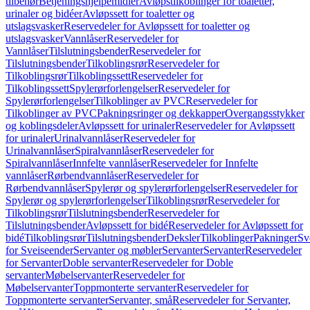
tilbehør
Betjeningshjelpemidler
Avløpstilkoblinger for toaletter,
urinaler og bidéer
Avløpssett for toaletter og
utslagsvasker
Reservedeler for Avløpssett for toaletter og
utslagsvasker
Vannlåser
Reservedeler for
Vannlåser
Tilslutningsbender
Reservedeler for
Tilslutningsbender
Tilkoblingsrør
Reservedeler for
Tilkoblingsrør
Tilkoblingssett
Reservedeler for
Tilkoblingssett
Spylerørforlengelser
Reservedeler for
Spylerørforlengelser
Tilkoblinger av PVC
Reservedeler for
Tilkoblinger av PVC
Pakningsringer og dekkapper
Overgangsstykker
og koblingsdeler
Avløpssett for urinaler
Reservedeler for Avløpssett
for urinaler
Urinalvannlåser
Reservedeler for
Urinalvannlåser
Spiralvannlåser
Reservedeler for
Spiralvannlåser
Innfelte vannlåser
Reservedeler for Innfelte
vannlåser
Rørbendvannlåser
Reservedeler for
Rørbendvannlåser
Spylerør og spylerørforlengelser
Reservedeler for
Spylerør og spylerørforlengelser
Tilkoblingsrør
Reservedeler for
Tilkoblingsrør
Tilslutningsbender
Reservedeler for
Tilslutningsbender
Avløpssett for bidé
Reservedeler for Avløpssett for
bidé
Tilkoblingsrør
Tilslutningsbender
Deksler
Tilkoblinger
Pakninger
Sv
for Sveiseender
Servanter og møbler
Servanter
Servanter
Reservedeler
for Servanter
Doble servanter
Reservedeler for Doble
servanter
Møbelservanter
Reservedeler for
Møbelservanter
Toppmonterte servanter
Reservedeler for
Toppmonterte servanter
Servanter, små
Reservedeler for Servanter,