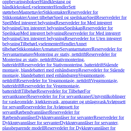
oppbevaringsbokser
Håndklestang og
håndklekroker
Lyselementer
Hendler
Sett
støtteben
Magnettavler
Stikkontakter
Reservedeler for
Stikkontakter
Annet tilbehør
Speil og speilskap
Speil
Reservedeler for
Speil
Med integrert belysning
Reservedeler for Med integrert
belysning
Uten integrert belysning
Speilskap
Reservedeler for
Speilskap
Med integrert belysning
Reservedeler for Med integrert
belysning
Uten integrert belysning
Reservedeler for Uten integrert
belysning
Tilbehør
Lyselementer
Hendler
Annet
tilbehør
Stikkontakter
Armaturer
Servantarmaturer
Reservedeler for
Servantarmaturer
Montering av stativ, nettdrift
Reservedeler for
Montering av stativ, nettdrift
Stativmontering,
batteridrift
Reservedeler for Stativmontering, batteridrift
Stående
montasje, blandebatteri med enhåndsgrep
Reservedeler for Stående
montasje, blandebatteri med enhåndsgrep
Veggmontasje,
nettdrift
Reservedeler for Veggmontasje, nettdrift
Veggmontasje,
batteridrift
Reservedeler for Veggmontasje,
batteridrift
Tilbehør
Reservedeler for Tilbehør
For
servantkraner
Reservedeler for For servantkraner
Utstyrstilkoblinger
for vaskeområde, kjøkkenvask, apparater og utslagsvask
Avløpssett
for servant
Reservedeler for Avløpssett for
servant
Rørbendvannlåser
Reservedeler for
Rørbendvannlåser
Dykkrørvannlåser for servanter
Reservedeler for
Dykkrørvannlåser for servanter
Dykkrørvannlåser for servanter,
plassbeparende modell
Reservedeler for Dykkrørvannlåser for