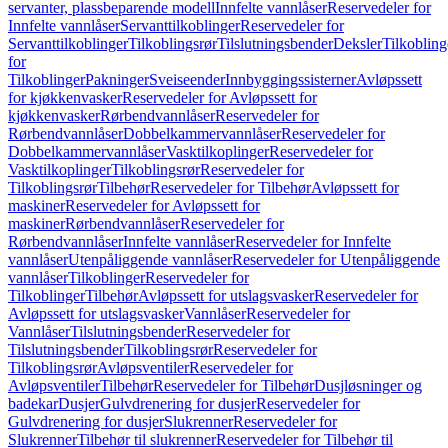
servanter, plassbeparende modell
Innfelte vannlåser
Reservedeler for
Innfelte vannlåser
Servanttilkoblinger
Reservedeler for
Servanttilkoblinger
Tilkoblingsrør
Tilslutningsbender
Deksler
Tilkobling
for
Tilkoblinger
Pakninger
Sveiseender
Innbyggingssisterner
Avløpssett
for kjøkkenvasker
Reservedeler for Avløpssett for
kjøkkenvasker
Rørbendvannlåser
Reservedeler for
Rørbendvannlåser
Dobbelkammervannlåser
Reservedeler for
Dobbelkammervannlåser
Vasktilkoplinger
Reservedeler for
Vasktilkoplinger
Tilkoblingsrør
Reservedeler for
Tilkoblingsrør
Tilbehør
Reservedeler for Tilbehør
Avløpssett for
maskiner
Reservedeler for Avløpssett for
maskiner
Rørbendvannlåser
Reservedeler for
Rørbendvannlåser
Innfelte vannlåser
Reservedeler for Innfelte
vannlåser
Utenpåliggende vannlåser
Reservedeler for Utenpåliggende
vannlåser
Tilkoblinger
Reservedeler for
Tilkoblinger
Tilbehør
Avløpssett for utslagsvasker
Reservedeler for
Avløpssett for utslagsvasker
Vannlåser
Reservedeler for
Vannlåser
Tilslutningsbender
Reservedeler for
Tilslutningsbender
Tilkoblingsrør
Reservedeler for
Tilkoblingsrør
Avløpsventiler
Reservedeler for
Avløpsventiler
Tilbehør
Reservedeler for Tilbehør
Dusjløsninger og
badekar
Dusjer
Gulvdrenering for dusjer
Reservedeler for
Gulvdrenering for dusjer
Slukrenner
Reservedeler for
Slukrenner
Tilbehør til slukrenner
Reservedeler for Tilbehør til