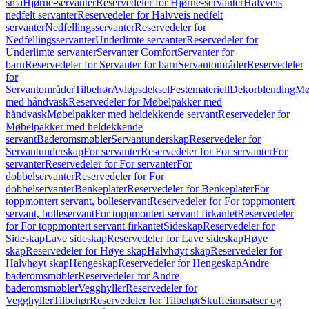
små
Hjørne-servanter
Reservedeler for Hjørne-servanter
Halvveis
nedfelt servanter
Reservedeler for Halvveis nedfelt
servanter
Nedfellingsservanter
Reservedeler for
Nedfellingsservanter
Underlimte servanter
Reservedeler for
Underlimte servanter
Servanter Comfort
Servanter for
barn
Reservedeler for Servanter for barn
Servantområder
Reservedeler
for
Servantområder
Tilbehør
Avløpsdeksel
Festemateriell
Dekorblending
Mø
med håndvask
Reservedeler for Møbelpakker med
håndvask
Møbelpakker med heldekkende servant
Reservedeler for
Møbelpakker med heldekkende
servant
Baderomsmøbler
Servantunderskap
Reservedeler for
Servantunderskap
For servanter
Reservedeler for For servanter
For
servanter
Reservedeler for For servanter
For
dobbelservanter
Reservedeler for For
dobbelservanter
Benkeplater
Reservedeler for Benkeplater
For
toppmontert servant, bolleservant
Reservedeler for For toppmontert
servant, bolleservant
For toppmontert servant firkantet
Reservedeler
for For toppmontert servant firkantet
Sideskap
Reservedeler for
Sideskap
Lave sideskap
Reservedeler for Lave sideskap
Høye
skap
Reservedeler for Høye skap
Halvhøyt skap
Reservedeler for
Halvhøyt skap
Hengeskap
Reservedeler for Hengeskap
Andre
baderomsmøbler
Reservedeler for Andre
baderomsmøbler
Vegghyller
Reservedeler for
Vegghyller
Tilbehør
Reservedeler for Tilbehør
Skuffeinnsatser og