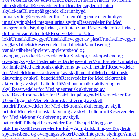
uten skyllekant
Reservedeler for Urinaler, spyledrift, uten
skyllekant
Til utenpåliggende eller innbygd
urinalstyring
Reservedeler for Til utenpåliggende eller innbygd
urinalstyring
Med integrert urinalstyring
Reservedeler for Med
integrert urinalstyring
Urinal, drift uten vann
Reservedeler for Urinal,
drift uten vann
Uten lokk
Reservedeler for Uten
lokk
Urinalskillevegger
Urinalskillevegger av plast
Urinalskillevegger
av glass
Tilbehør
Reservedeler for Tilbehør
Vannlåser og
vannlåstilbehør
Spylerør, spylerørsbend og
overgangsstykker
Reservedeler for Spylerør, spylerørsbend og
overgangsstykker
Festemateriell
Avløpsventiler
Vannfordeler
Urinalstyr
for Innfelt
Med elektronisk aktivering av skyll, nettdrift
Reservedeler
for Med elektronisk aktivering av skyll, nettdrift
Med elektronisk
aktivering av skyll, batteridrift
Reservedeler for Med elektronisk
aktivering av skyll, batteridrift
Med pneumatisk aktivering av
skyll
Reservedeler for Med pneumatisk aktivering av
skyll
Basic
Reservedeler for Basic
Utenpåliggende
Reservedeler for
Utenpåliggende
Med elektronisk aktivering av skyll,
nettdrift
Reservedeler for Med elektronisk aktivering av skyll,
nettdrift
Med elektronisk aktivering av skyll, batteridrift
Reservedeler
for Med elektronisk aktivering av skyll,
batteridrift
Tilbehør
Reservedeler for Tilbehør
Råbygg- og
utskiftingssett
Reservedeler for Råbygg- og utskiftingssett
Spylerør,
spylerørsbend og overgangsstykker
Deksler
Integrerte styringer
Annet