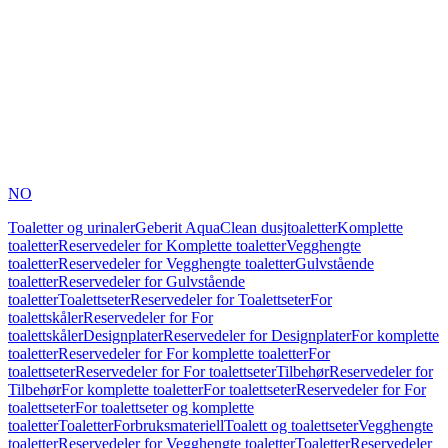
NO
Toaletter og urinaler
Geberit AquaClean dusjtoaletter
Komplette
toaletter
Reservedeler for Komplette toaletter
Vegghengte
toaletter
Reservedeler for Vegghengte toaletter
Gulvstående
toaletter
Reservedeler for Gulvstående
toaletter
Toalettseter
Reservedeler for Toalettseter
For
toalettskåler
Reservedeler for For
toalettskåler
Designplater
Reservedeler for Designplater
For komplette
toaletter
Reservedeler for For komplette toaletter
For
toalettseter
Reservedeler for For toalettseter
Tilbehør
Reservedeler for
Tilbehør
For komplette toaletter
For toalettseter
Reservedeler for For
toalettseter
For toalettseter og komplette
toaletter
Toaletter
Forbruksmateriell
Toalett og toalettseter
Vegghengte
toaletter
Reservedeler for Vegghengte toaletter
Toaletter
Reservedeler