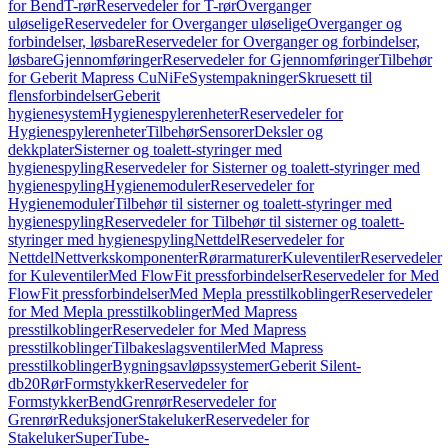
for Bend
T-rør
Reservedeler for T-rør
Overganger
uløselige
Reservedeler for Overganger uløselige
Overganger og
forbindelser, løsbare
Reservedeler for Overganger og forbindelser,
løsbare
Gjennomføringer
Reservedeler for Gjennomføringer
Tilbehør
for Geberit Mapress CuNiFe
Systempakninger
Skruesett til
flensforbindelser
Geberit
hygienesystem
Hygienespylerenheter
Reservedeler for
Hygienespylerenheter
Tilbehør
Sensorer
Deksler og
dekkplater
Sisterner og toalett-styringer med
hygienespyling
Reservedeler for Sisterner og toalett-styringer med
hygienespyling
Hygienemoduler
Reservedeler for
Hygienemoduler
Tilbehør til sisterner og toalett-styringer med
hygienespyling
Reservedeler for Tilbehør til sisterner og toalett-
styringer med hygienespyling
Nettdel
Reservedeler for
Nettdel
Nettverkskomponenter
Rørarmaturer
Kuleventiler
Reservedeler
for Kuleventiler
Med FlowFit pressforbindelser
Reservedeler for Med
FlowFit pressforbindelser
Med Mepla presstilkoblinger
Reservedeler
for Med Mepla presstilkoblinger
Med Mapress
presstilkoblinger
Reservedeler for Med Mapress
presstilkoblinger
Tilbakeslagsventiler
Med Mapress
presstilkoblinger
Bygningsavløpssystemer
Geberit Silent-
db20
Rør
Formstykker
Reservedeler for
Formstykker
Bend
Grenrør
Reservedeler for
Grenrør
Reduksjoner
Stakeluker
Reservedeler for
Stakeluker
SuperTube-