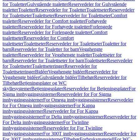
for Toaletter
Gulvstående toaletter
Reservedeler for Gulvstående
toaletter
Toaletter
Reservedeler for Toaletter
Toalettseter
Reservedeler
for Toalettseter
Toalettseter
Reservedeler for Toalettseter
Comfort
toaletter
Reservedeler for Comfort toaletter
Forhøyede
toaletter
Reservedeler for Forhøyede toaletter
Forlengede
toaletter
Reservedeler for Forlengede toaletter
Comfort
toalettseter
Reservedeler for Comfort
toalettseter
Toalettseter
Reservedeler for Toalettseter
Toaletter for
barn
Reservedeler for Toaletter for barn
Vegghengte
toaletter
Reservedeler for Vegghengte toaletter
Toalettseter for
barn
Reservedeler for Toalettseter for barn
Toalettseter
Reservedeler
for Toalettseter
Toalettseteringer
Reservedeler for
Toalettseteringer
Bidéer
Vegghengte bidéer
Reservedeler for
Vegghengte bidéer
Gulvstående bidéer
Tilbehør
Reservedeler for
Tilbehør
Betjeningsplater og WC
skyllesystemer
Betjeningsplater
Reservedeler for Betjeningsplater
For
Sigma innbyggingssisterner
Reservedeler for For Sigma
innbyggingssisterner
For Omega innbyggingssisterner
Reservedeler
for For Omega innbyggingssisterner
For Kappa
innbyggingssisterner
Reservedeler for For Kappa
innbyggingssisterner
For Delta innbyggingssisterner
Reservedeler for
For Delta innbyggingssisterner
For Twinline
innbyggingssisterner
Reservedeler for For Twinline
innbyggingssisterner
For 300T innbyggingssisterner
Reservedeler for
For 300T innbyggingssisterner
Tilbehør
Forbruksmateriell
For WC-