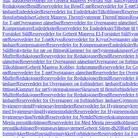
Stål, gass
Reservedeler for Geberit Mapress Syrefast Stål, gass
Systemr
Reduksjoner
Bend
Reservedeler for Bend
T-rør
Reservedeler for T-rør
O
løsbare
Endedeksler
Reservedeler for Endedeksler
Tilkoblinger
Reserved
flensforbindelser
Geberit Mapress Therm
Systemrør Therm
Fittings
Rese
for T-rør
Overganger uløselige
Reservedeler for Overganger uløselige
O
Kompensatorer
Endedeksler
Reservedeler for Endedeksler
Tilbehør til
Forsinket Stål
Reservedeler for Geberit Mapress El-Forsinket Stål
Syst
rør
Reservedeler for T-rør
Kryss
Reservedeler for Kryss
Overganger ulø
løsbare
Kompensatorer
Reservedeler for Kompensatorer
Endedeksler
Re
Stål
Beskyttelse for rør og fittings
Klammer for rør
Systempakninger
Ge
Muffer
Reduksjoner
Reservedeler for Reduksjoner
Bend
Reservedeler 
uløselige
Reservedeler for Overganger uløselige
Overganger og forbind
Tilkoblinger
Geberit Mapress Kobber, forkrommet
Reservedeler for G
rør
Reservedeler for T-rør
Overganger uløselige
Reservedeler for Overg
Muffer
Reduksjoner
Reservedeler for Reduksjoner
Bend
Reservedeler 
løsbare
Reservedeler for Overganger og forbindelser, løsbare
Endedeks
fittings
Klammer for rør
Systempakninger
Skruesett til flensforbindelser
Muffer
Reduksjoner
Reservedeler for Reduksjoner
Bend
Reservedeler 
løsbare
Reservedeler for Overganger og forbindelser, løsbare
Gjennomf
hygienesystem
Hygienespylerenheter
Reservedeler for Hygienespylere
med hygienespyling
Hygienemoduler
Reservedeler for Hygienemodul
hygienespyling
Nettdel
Reservedeler for Nettdel
Nettverkskomponenter
Mepla presstilkoblinger
Reservedeler for Med Mepla presstilkoblinger
presstilkoblinger
Bygningsavløpssystemer
Geberit Silent-db20
Rør
Form
formstykker
Bend
Spesialformstykker
Forbindelser
Reservedeler for For