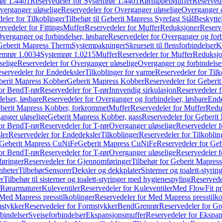
ør 1.4401
Reservedeler for Systemrør 1.4401
Rørnippel
Muffer
Reservede
verganger uløselige
Reservedeler for Overganger uløselige
Overganger o
eler for Tilkoblinger
Tilbehør til Geberit Mapress Syrefast Stål
Beskyttel
rvedeler for Fittings
Muffer
Reservedeler for Muffer
Reduksjoner
Reserv
verganger og forbindelser, løsbare
Reservedeler for Overganger og forb
 Geberit Mapress Therm
Systempakninger
Skruesett til flensforbindelser
K
emrør 1.0034
Systemrør 1.0215
Muffer
Reservedeler for Muffer
Reduksjo
selige
Reservedeler for Overganger uløselige
Overganger og forbindelser
servedeler for Endedeksler
Tilkoblinger for varme
Reservedeler for Tilk
berit Mapress Kobber
Geberit Mapress Kobber
Reservedeler for Geberi
for Bend
T-rør
Reservedeler for T-rør
Innvendig sirkulasjon
Reservedeler f
elser, løsbare
Reservedeler for Overganger og forbindelser, løsbare
Ende
eberit Mapress Kobber, forkrommet
Muffer
Reservedeler for Muffer
Redu
anger uløselige
Geberit Mapress Kobber, gass
Reservedeler for Geberit
for Bend
T-rør
Reservedeler for T-rør
Overganger uløselige
Reservedeler f
ler
Reservedeler for Endedeksler
Tilkoblinger
Reservedeler for Tilkoblin
Geberit Mapress CuNiFe
Geberit Mapress CuNiFe
Reservedeler for Ge
for Bend
T-rør
Reservedeler for T-rør
Overganger uløselige
Reservedeler f
øringer
Reservedeler for Gjennomføringer
Tilbehør for Geberit Mapre
nheter
Tilbehør
Sensorer
Deksler og dekkplater
Sisterner og toalett-styri
er
Tilbehør til sisterner og toalett-styringer med hygienespyling
Reservedel
Rørarmaturer
Kuleventiler
Reservedeler for Kuleventiler
Med FlowFit pr
Med Mapress presstilkoblinger
Reservedeler for Med Mapress presstilko
stykker
Reservedeler for Formstykker
Bend
Grenrør
Reservedeler for Gr
bindelser
Sveiseforbindelser
Ekspansjonsmuffer
Reservedeler for Ekspa