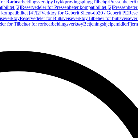
for Rørbearbeidingsverktøy
Trykkprøvingsplugg
Tilbehør
Pressenheter
Re
ibilitet [2]
Reservedeler for Pressenheter kompatibilitet [2]
Pressenheter
kompatibilitet [4]/[2]
Verktøy for Geberit Silent-db20 / Geberit PE
Reser
iseverktøy
Reservedeler for Buttsveiseverktøy
Tilbehør for buttsveiseve
ler for Tilbehør for rørbearbeidingsverktøy
Betjeningshjelpemidler
Fjern