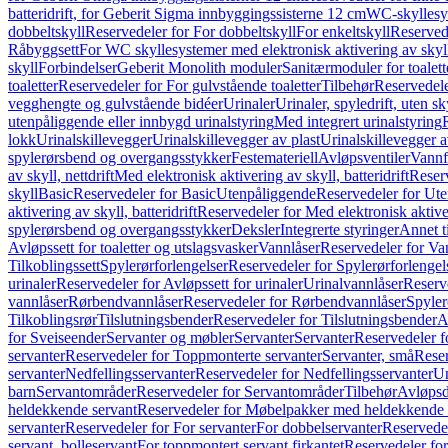
batteridrift, for Geberit Sigma innbyggingssisterne 12 cm
WC-skyllesys
dobbeltskyll
Reservedeler for For dobbeltskyll
For enkeltskyll
Reservede
Råbyggsett
For WC skyllesystemer med elektronisk aktivering av skyl
skyll
Forbindelser
Geberit Monolith moduler
Sanitærmoduler for toalett
toaletter
Reservedeler for For gulvstående toaletter
Tilbehør
Reservedele
vegghengte og gulvstående bidéer
Urinaler
Urinaler, spyledrift, uten s
utenpåliggende eller innbygd urinalstyring
Med integrert urinalstyring
lokk
Urinalskillevegger
Urinalskillevegger av plast
Urinalskillevegger a
spylerørsbend og overgangsstykker
Festemateriell
Avløpsventiler
Vannf
av skyll, nettdrift
Med elektronisk aktivering av skyll, batteridrift
Reserv
skyll
Basic
Reservedeler for Basic
Utenpåliggende
Reservedeler for Ut
aktivering av skyll, batteridrift
Reservedeler for Med elektronisk aktiveri
spylerørsbend og overgangsstykker
Deksler
Integrerte styringer
Annet t
Avløpssett for toaletter og utslagsvasker
Vannlåser
Reservedeler for Va
Tilkoblingssett
Spylerørforlengelser
Reservedeler for Spylerørforlengel
urinaler
Reservedeler for Avløpssett for urinaler
Urinalvannlåser
Reserv
vannlåser
Rørbendvannlåser
Reservedeler for Rørbendvannlåser
Spyler
Tilkoblingsrør
Tilslutningsbender
Reservedeler for Tilslutningsbender
A
for Sveiseender
Servanter og møbler
Servanter
Servanter
Reservedeler f
servanter
Reservedeler for Toppmonterte servanter
Servanter, små
Reser
servanter
Nedfellingsservanter
Reservedeler for Nedfellingsservanter
Un
barn
Servantområder
Reservedeler for Servantområder
Tilbehør
Avløpsd
heldekkende servant
Reservedeler for Møbelpakker med heldekkende 
servanter
Reservedeler for For servanter
For dobbelservanter
Reservedel
servant, bolleservant
For toppmontert servant firkantet
Reservedeler for