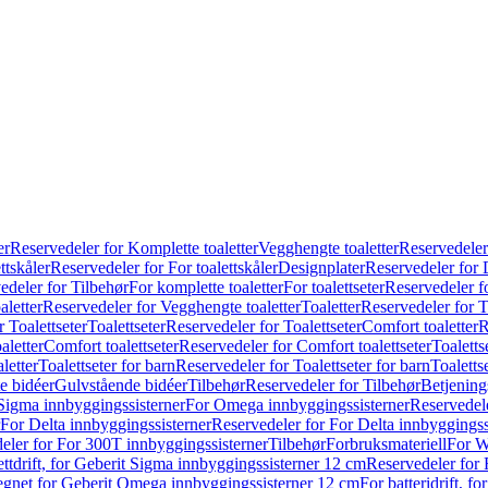
er
Reservedeler for Komplette toaletter
Vegghengte toaletter
Reservedeler
ttskåler
Reservedeler for For toalettskåler
Designplater
Reservedeler for 
edeler for Tilbehør
For komplette toaletter
For toalettseter
Reservedeler fo
aletter
Reservedeler for Vegghengte toaletter
Toaletter
Reservedeler for T
 Toalettseter
Toalettseter
Reservedeler for Toalettseter
Comfort toaletter
R
aletter
Comfort toalettseter
Reservedeler for Comfort toalettseter
Toaletts
letter
Toalettseter for barn
Reservedeler for Toalettseter for barn
Toaletts
e bidéer
Gulvstående bidéer
Tilbehør
Reservedeler for Tilbehør
Betjening
Sigma innbyggingssisterner
For Omega innbyggingssisterner
Reservedel
For Delta innbyggingssisterner
Reservedeler for For Delta innbyggingss
eler for For 300T innbyggingssisterner
Tilbehør
Forbruksmateriell
For W
ettdrift, for Geberit Sigma innbyggingssisterner 12 cm
Reservedeler for 
 egnet for Geberit Omega innbyggingssisterner 12 cm
For batteridrift, 