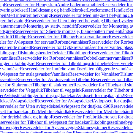
ap
Reservedeler for Hengeskap
Andre baderomsmøbler
Reservedeler fo
evaringsbokser
Håndklestang og håndklekroker
Lyselementer
Hendler
Set
peil
Med integrert belysning
Reservedeler for Med integrert belysning
Ute
rert belysning
Reservedeler for Uten integrert belysning
Tilbehør
Lysele
vantarmaturer
Montering av stativ, nettdrift
Reservedeler for Montering av s
åndsgrep
Reservedeler for Stående montasje, blandebatteri med enhånds
ridrift
Tilbehør
Reservedeler for Tilbehør
For servantkraner
Reservedeler
ler for Avløpssett for servant
Rørbendvannlåser
Reservedeler for Rørbe
beparende modell
Reservedeler for Dykkrørvannlåser for servanter, pla
blingsrør
Tilslutningsbender
Deksler
Tilkoblinger
Reservedeler for Tilkob
vannlåser
Reservedeler for Rørbendvannlåser
Dobbelkammervannlåser
R
linger
Tilkoblingsrør
Reservedeler for Tilkoblingsrør
Tilbehør
Reservedele
e vannlåser
Reservedeler for Innfelte vannlåser
Utenpåliggende vannlåse
Avløpssett for utslagsvasker
Vannlåser
Reservedeler for Vannlåser
Tilslu
sventiler
Reservedeler for Avløpsventiler
Tilbehør
Reservedeler for Tilbe
er for Slukrenner
Tilbehør til slukrenner
Reservedeler for Tilbehør til sl
ervedeler for Veggsluk
Tilbehør til veggsluk
Reservedeler for Tilbehør t
er
Avløpstilkoblinger for dusj og badekar
Avløpsett for dusjkar, d52
Rese
deksel
Avløpsdeksel
Reservedeler for Avløpsdeksel
Avløpssett for dusjka
ervedeler for Uten avløpsdeksel
Avløpssett for dusjkar, d90
Reservedeler
ett for badekar, d52
Med dreiehåndtak
Reservedeler for Med dreiehånd
t for dreiehåndtak og innløp
Reservedeler for Prefabrikkerte sett for dre
servedeler for Tilbehør til avløpssett for badekar
Tilkoblingssett
Innebygd
temvegger
Reservedeler for Systemvegger
Skinnesystemer
Reservedeler
Elementer for toaletter
Reservedeler for Elementer for toaletter
Elementer