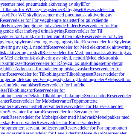
ystemer med pneumatisk aktivering av skyll
For
r Tilbehør for WC-skyllesystemer
Råbyggsett
Reservedeler for
 skyll
For WC skyllesystemer med pneumatisk aktivering av
Reservedeler for For vegghengte toaletter
For gulvstående
uler
For vegghengte og gulvstående bidéer
Reservedeler for For
iggende eller innbygd urinalstyring
Reservedeler for Til
edeler for Urinal, drift uten vann
Uten lokk
Reservedeler for Uten
pylerør, spylerørsbend og overgangsstykker
Reservedeler for Spylerør,
ivering av skyll, nettdrift
Reservedeler for Med elektronisk aktivering
sk aktivering av skyll
Reservedeler for Med pneumatisk aktivering av
r Med elektronisk aktivering av skyll, nettdrift
Med elektronisk
tskiftingssett
Reservedeler for Råbygg- og utskiftingssett
Spylerør,
og bidéer
Avløpssett for toaletter og utslagsvasker
Reservedeler for
srør
Reservedeler for Tilkoblingsrør
Tilkoblingssett
Reservedeler for
ringer og dekkapper
Overgangsstykker og koblingsdeler
Avløpssett for
ser
Innfelte vannlåser
Reservedeler for Innfelte
lser
Tilkoblingsrør
Reservedeler for
slutningsbender
Deksler
Tilkoblinger
Pakninger
Sveiseender
Reservedeler
anter
Reservedeler for Møbelservanter
Toppmonterte
vanter
Halvveis nedfelt servanter
Reservedeler for Halvveis nedfelt
fort
Servanter for barn
Reservedeler for Servanter for
dvask
Reservedeler for Møbelpakker med håndvask
Møbelpakker med
erskap
For servanter
Reservedeler for For servanter
For
 toppmontert servant, bolleservant
Reservedeler for For toppmontert
ve sideskap
Reservedeler for Lave sideskap
Høye skap
Reservedeler