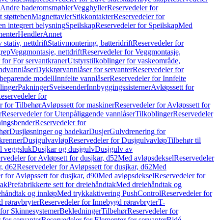
r Andre baderomsmøbler
Vegghyller
Reservedeler for
t støtteben
Magnettavler
Stikkontakter
Reservedeler for
n integrert belysning
Speilskap
Reservedeler for Speilskap
Med
menter
Hendler
Annet
tativ, nettdrift
Stativmontering, batteridrift
Reservedeler for
grep
Veggmontasje, nettdrift
Reservedeler for Veggmontasje,
 for For servantkraner
Utstyrstilkoblinger for vaskeområde,
ndvannlåser
Dykkrørvannlåser for servanter
Reservedeler for
ssbeparende modell
Innfelte vannlåser
Reservedeler for Innfelte
linger
Pakninger
Sveiseender
Innbyggingssisterner
Avløpssett for
eservedeler for
r for Tilbehør
Avløpssett for maskiner
Reservedeler for Avløpssett for
r
Reservedeler for Utenpåliggende vannlåser
Tilkoblinger
Reservedeler
tningsbender
Reservedeler for
hør
Dusjløsninger og badekar
Dusjer
Gulvdrenering for
ukrenner
Dusjgulvavløp
Reservedeler for Dusjgulvavløp
Tilbehør til
il veggsluk
Dusjkar og dusjgulv
Dusjgulv av
rvedeler for Avløpsett for dusjkar, d52
Med avløpsdeksel
Reservedeler
r, d62
Reservedeler for Avløpssett for dusjkar, d62
Med
 for Avløpssett for dusjkar, d90
Med avløpsdeksel
Reservedeler for
tak
Prefabrikkerte sett for dreiehåndtak
Med dreiehåndtak og
iehåndtak og innløp
Med trykkaktivering PushControl
Reservedeler for
 røravbryter
Reservedeler for Innebygd røravbryter
T-
 for Skinnesystemer
Bekledninger
Tilbehør
Reservedeler for
 for servanter
Reservedeler for Elementer for servanter
Bidé-