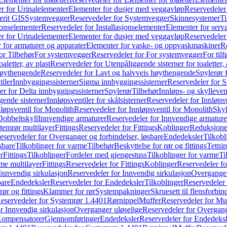
r for Urinalelementer
Elementer for dusjer med veggavløp
Reservedeler
rit GIS
Systemvegger
Reservedeler for Systemvegger
Skinnesystemer
Ti
jonselementer
Reservedeler for Installasjonselementer
Elementer for serv
r for Urinalelementer
Elementer for dusjer med veggavløp
Reservedeler
 for armaturer og apparater
Elementer for vaske- og oppvaskmaskiner
R
or Tilbehør
For systemvegger
Reservedeler for For systemvegger
For til
aletter, av plast
Reservedeler for Utenpåliggende sisterner for toaletter, 
høythengende
Reservedeler for Lavt og halvveis høythengende
Spylerør 
tiler
Innbyggingssisterner
Sigma innbyggingssisterner
Reservedeler for 
er for Delta innbyggingssisterner
Spylerør
Tilbehør
Innløps- og skylleven
gende sisterner
Innløpsventiler for skålsisterner
Reservedeler for Innløpsve
løpsventil for Monolith
Reservedeler for Innløpsventil for Monolith
Skyl
Dobbeltskyll
Innvendige armaturer
Reservedeler for Innvendige armature
temrør multilayer
Fittings
Reservedeler for Fittings
Koblinger
Reduksjone
eservedeler for Overganger og forbindelser, løsbare
Endedeksler
Tilkobl
sbare
Tilkoblinger for varme
Tilbehør
Beskyttelse for rør og fittings
Tetnin
r
Fittings
Tilkoblinger
Fordeler med gjengestuss
Tilkoblinger for varme
Ti
me multilayer
Fittings
Reservedeler for Fittings
Koblinger
Reservedeler f
Innvendig sirkulasjon
Reservedeler for Innvendig sirkulasjon
Overganger
bare
Endedeksler
Reservedeler for Endedeksler
Tilkoblinger
Reservedeler 
rør og fittings
Klammer for rør
Systempakninger
Skruesett til flensforbin
eservedeler for Systemrør 1.4401
Rørnippel
Muffer
Reservedeler for Mu
r Innvendig sirkulasjon
Overganger uløselige
Reservedeler for Overgang
Kompensatorer
Gjennomføringer
Endedeksler
Reservedeler for Endedeksl