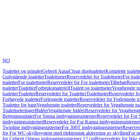
NO
Toaletter og urinaler
Geberit AquaClean dusjtoaletter
Komplette toalett
Gulvstående toaletter
Toalettseter
Reservedeler for Toalettseter
For toale
toaletter
For toalettseter
Reservedeler for For toalettseter
Tilbehør
Reserv
toaletter
Toaletter
Forbruksmateriell
Toalett og toalettseter
Vegghengte to
toaletter
Toaletter
Reservedeler for Toaletter
Toalettseter
Reservedeler for
Forhøyede toaletter
Forlengede toaletter
Reservedeler for Forlengede to
Toaletter for barn
Vegghengte toaletter
Reservedeler for Vegghengte toa
Toalettseteringer
Bidéer
Vegghengte bidéer
Reservedeler for Vegghengt
Betjeningsplater
For Sigma innbyggingssisterner
Reservedeler for For 
innbyggingssisterner
Reservedeler for For Kappa innbyggingssisterner
Twinline innbyggingssisterner
For 300T innbyggingssisterner
Reserved
for For WC-skyllesystem med elektronisk aktivering av skylling
For n
for Geberit Omega innbyggingssisterner 12 cm
Reservedeler for Ikke