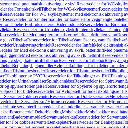
temer med pneumatisk aktivering av skyll
Reservedeler for WC-skylles
ler for For enkeltskyll
Tilbehør for WC-skyllesystemer
Reservedeler fo
l
Reservedeler for For WC skyllesystemer med elektronisk aktivering av
er
Reservedeler for Sanitærmoduler for toaletter
For vegghengte toaletter
r for Tilbehør
Forbruksmateriell
Bidémoduler
Reservedeler for Bidémod
kyllekant
Reservedeler for Urinaler, spyledrift, uten skyllekant
Til utenpål
Reservedeler for Med integrert urinalstyring
Urinal, drift uten vann
Reserv
v glass
Tilbehør
Reservedeler for Tilbehør
Vannlåser og vannlåstilbehør
S
ordeler
Urinalstyringer
Innfelt
Reservedeler for Innfelt
Med elektronisk akt
edeler for Med elektronisk aktivering av skyll, batteridrift
Med pneumati
enpåliggende
Med elektronisk aktivering av skyll, nettdrift
Reservedeler fo
ng av skyll, batteridrift
Tilbehør
Reservedeler for Tilbehør
Råbygg- og u
ilbehør
Betjeningshjelpemidler
Avløpstilkoblinger for toaletter, urinaler 
nnlåser
Tilslutningsbender
Reservedeler for Tilslutningsbender
Tilkobling
ser
Tilkoblinger av PVC
Reservedeler for Tilkoblinger av PVC
Paknings
edeler for Urinalvannlåser
Spiralvannlåser
Reservedeler for Spiralvannlå
ør og spylerørforlengelser
Reservedeler for Spylerør og spylerørforlenge
vløpssett for bidé
Reservedeler for Avløpssett for bidé
Tilkoblingsrør
Til
or Servanter
Doble servanter
Reservedeler for Doble servanter
Møbelserv
vedeler for Servanter, små
Hjørne-servanter
Reservedeler for Hjørne-ser
derlimte servanter
Reservedeler for Underlimte servanter
Servanter Com
eksel
Festemateriell
Dekorblending
Møbelpakker
Møbelpakker med hån
servant
Baderomsmøbler
Servantunderskap
Reservedeler for Servantund
er for For dobbelservanter
Benkeplater
Reservedeler for Benkeplater
For
 For toppmontert servant firkantet
Sideskap
Reservedeler for Sideskap
La