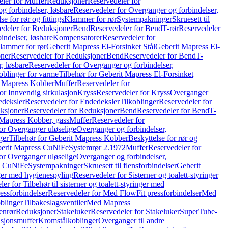
ler for Muffer
Reduksjoner
Reservedeler for
g forbindelser, løsbare
Reservedeler for Overganger og forbindelser,
se for rør og fittings
Klammer for rør
Systempakninger
Skruesett til
edeler for Reduksjoner
Bend
Reservedeler for Bend
T-rør
Reservedeler
indelser, løsbare
Kompensatorer
Reservedeler for
lammer for rør
Geberit Mapress El-Forsinket Stål
Geberit Mapress El-
ner
Reservedeler for Reduksjoner
Bend
Reservedeler for Bend
T-
, løsbare
Reservedeler for Overganger og forbindelser,
oblinger for varme
Tilbehør for Geberit Mapress El-Forsinket
t Mapress Kobber
Muffer
Reservedeler for
or Innvendig sirkulasjon
Kryss
Reservedeler for Kryss
Overganger
deksler
Reservedeler for Endedeksler
Tilkoblinger
Reservedeler for
ksjoner
Reservedeler for Reduksjoner
Bend
Reservedeler for Bend
T-
 Mapress Kobber, gass
Muffer
Reservedeler for
or Overganger uløselige
Overganger og forbindelser,
ger
Tilbehør for Geberit Mapress Kobber
Beskyttelse for rør og
berit Mapress CuNiFe
Systemrør 2.1972
Muffer
Reservedeler for
or Overganger uløselige
Overganger og forbindelser,
ss CuNiFe
Systempakninger
Skruesett til flensforbindelser
Geberit
nger med hygienespyling
Reservedeler for Sisterner og toalett-styringer
er for Tilbehør til sisterner og toalett-styringer med
essforbindelser
Reservedeler for Med FlowFit pressforbindelser
Med
blinger
Tilbakeslagsventiler
Med Mapress
enrør
Reduksjoner
Stakeluker
Reservedeler for Stakeluker
SuperTube-
nsjonsmuffer
Kromstålkoblinger
Overganger til andre