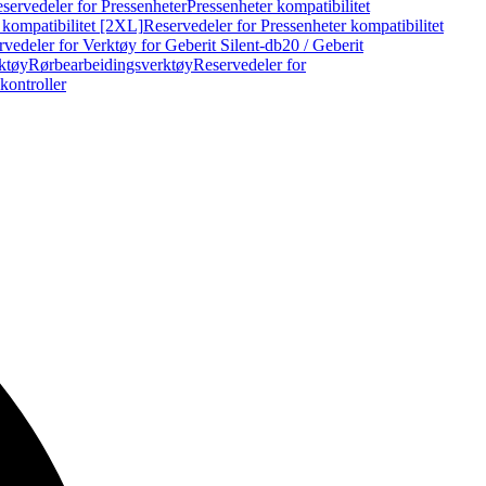
servedeler for Pressenheter
Pressenheter kompatibilitet
 kompatibilitet [2XL]
Reservedeler for Pressenheter kompatibilitet
vedeler for Verktøy for Geberit Silent-db20 / Geberit
rktøy
Rørbearbeidingsverktøy
Reservedeler for
kontroller