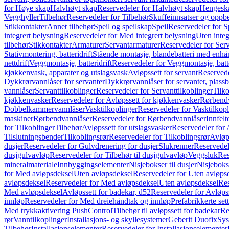
for Høye skap
Halvhøyt skap
Reservedeler for Halvhøyt skap
Hengesk
Vegghyller
Tilbehør
Reservedeler for Tilbehør
Skuffeinnsatser og oppb
Stikkontakter
Annet tilbehør
Speil og speilskap
Speil
Reservedeler for S
integrert belysning
Reservedeler for Med integrert belysning
Uten integ
tilbehør
Stikkontakter
Armaturer
Servantarmaturer
Reservedeler for Ser
Stativmontering, batteridrift
Stående montasje, blandebatteri med enh
nettdrift
Veggmontasje, batteridrift
Reservedeler for Veggmontasje, batte
kjøkkenvask, apparater og utslagsvask
Avløpssett for servant
Reservede
Dykkrørvannlåser for servanter
Dykkrørvannlåser for servanter, plass
vannlåser
Servanttilkoblinger
Reservedeler for Servanttilkoblinger
Tilko
kjøkkenvasker
Reservedeler for Avløpssett for kjøkkenvasker
Rørbend
Dobbelkammervannlåser
Vasktilkoplinger
Reservedeler for Vasktilkop
maskiner
Rørbendvannlåser
Reservedeler for Rørbendvannlåser
Innfelt
for Tilkoblinger
Tilbehør
Avløpssett for utslagsvasker
Reservedeler for 
Tilslutningsbender
Tilkoblingsrør
Reservedeler for Tilkoblingsrør
Avløp
dusjer
Reservedeler for Gulvdrenering for dusjer
Slukrenner
Reservedel
dusjgulvavløp
Reservedeler for Tilbehør til dusjgulvavløp
Veggsluk
Res
mineralmateriale
Innbyggingselementer
Nisjebokser til dusjer
Nisjeboks
for Med avløpsdeksel
Uten avløpsdeksel
Reservedeler for Uten avløps
avløpsdeksel
Reservedeler for Med avløpsdeksel
Uten avløpsdeksel
Res
Med avløpsdeksel
Avløpssett for badekar, d52
Reservedeler for Avløpss
innløp
Reservedeler for Med dreiehåndtak og innløp
Prefabrikkerte set
Med trykkaktivering PushControl
Tilbehør til avløpssett for badekar
Re
rør
Vanntilkoplinger
Installasjons- og skyllesystemer
Geberit Duofix
Sys
Tilbehør
Installasjonselementer
Reservedeler for Installasjonselementer