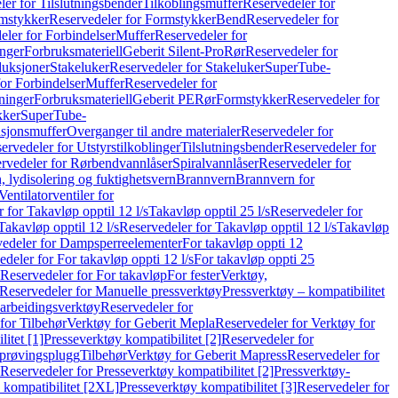
er for Tilslutningsbender
Tilkoblingsmuffer
Reservedeler for
mstykker
Reservedeler for Formstykker
Bend
Reservedeler for
eler for Forbindelser
Muffer
Reservedeler for
nger
Forbruksmateriell
Geberit Silent-Pro
Rør
Reservedeler for
duksjoner
Stakeluker
Reservedeler for Stakeluker
SuperTube-
or Forbindelser
Muffer
Reservedeler for
ninger
Forbruksmateriell
Geberit PE
Rør
Formstykker
Reservedeler for
kker
SuperTube-
nsjonsmuffer
Overganger til andre materialer
Reservedeler for
ervedeler for Utstyrstilkoblinger
Tilslutningsbender
Reservedeler for
rvedeler for Rørbendvannlåser
Spiralvannlåser
Reservedeler for
 lydisolering og fuktighetsvern
Brannvern
Brannvern for
Ventilatorventiler for
 for Takavløp opptil 12 l/s
Takavløp opptil 25 l/s
Reservedeler for
Takavløp opptil 12 l/s
Reservedeler for Takavløp opptil 12 l/s
Takavløp
edeler for Dampsperreelementer
For takavløp oppti 12
deler for For takavløp oppti 12 l/s
For takavløp oppti 25
Reservedeler for For takavløp
For fester
Verktøy,
Reservedeler for Manuelle pressverktøy
Pressverktøy – kompatibilitet
arbeidingsverktøy
Reservedeler for
for Tilbehør
Verktøy for Geberit Mepla
Reservedeler for Verktøy for
itet [1]
Presseverktøy kompatibilitet [2]
Reservedeler for
kprøvingsplugg
Tilbehør
Verktøy for Geberit Mapress
Reservedeler for
Reservedeler for Presseverktøy kompatibilitet [2]
Pressverktøy-
 kompatibilitet [2XL]
Presseverktøy kompatibilitet [3]
Reservedeler for