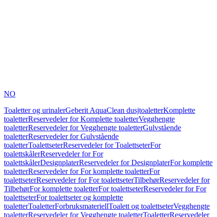
NO
Toaletter og urinaler
Geberit AquaClean dusjtoaletter
Komplette
toaletter
Reservedeler for Komplette toaletter
Vegghengte
toaletter
Reservedeler for Vegghengte toaletter
Gulvstående
toaletter
Reservedeler for Gulvstående
toaletter
Toalettseter
Reservedeler for Toalettseter
For
toalettskåler
Reservedeler for For
toalettskåler
Designplater
Reservedeler for Designplater
For komplette
toaletter
Reservedeler for For komplette toaletter
For
toalettseter
Reservedeler for For toalettseter
Tilbehør
Reservedeler for
Tilbehør
For komplette toaletter
For toalettseter
Reservedeler for For
toalettseter
For toalettseter og komplette
toaletter
Toaletter
Forbruksmateriell
Toalett og toalettseter
Vegghengte
toaletter
Reservedeler for Vegghengte toaletter
Toaletter
Reservedeler