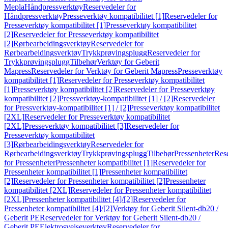
Mepla
Håndpressverktøy
Reservedeler for
Håndpressverktøy
Presseverktøy kompatibilitet [1]
Reservedeler for
Presseverktøy kompatibilitet [1]
Presseverktøy kompatibilitet
[2]
Reservedeler for Presseverktøy kompatibilitet
[2]
Rørbearbeidingsverktøy
Reservedeler for
Rørbearbeidingsverktøy
Trykkprøvingsplugg
Reservedeler for
Trykkprøvingsplugg
Tilbehør
Verktøy for Geberit
Mapress
Reservedeler for Verktøy for Geberit Mapress
Presseverktøy
kompatibilitet [1]
Reservedeler for Presseverktøy kompatibilitet
[1]
Presseverktøy kompatibilitet [2]
Reservedeler for Presseverktøy
kompatibilitet [2]
Pressverktøy-kompatibilitet [1] / [2]
Reservedeler
for Pressverktøy-kompatibilitet [1] / [2]
Presseverktøy kompatibilitet
[2XL]
Reservedeler for Presseverktøy kompatibilitet
[2XL]
Presseverktøy kompatibilitet [3]
Reservedeler for
Presseverktøy kompatibilitet
[3]
Rørbearbeidingsverktøy
Reservedeler for
Rørbearbeidingsverktøy
Trykkprøvingsplugg
Tilbehør
Pressenheter
Res
for Pressenheter
Pressenheter kompatibilitet [1]
Reservedeler for
Pressenheter kompatibilitet [1]
Pressenheter kompatibilitet
[2]
Reservedeler for Pressenheter kompatibilitet [2]
Pressenheter
kompatibilitet [2XL]
Reservedeler for Pressenheter kompatibilitet
[2XL]
Pressenheter kompatibilitet [4]/[2]
Reservedeler for
Pressenheter kompatibilitet [4]/[2]
Verktøy for Geberit Silent-db20 /
Geberit PE
Reservedeler for Verktøy for Geberit Silent-db20 /
Geberit PE
Elektrosveiseverktøy
Reservedeler for