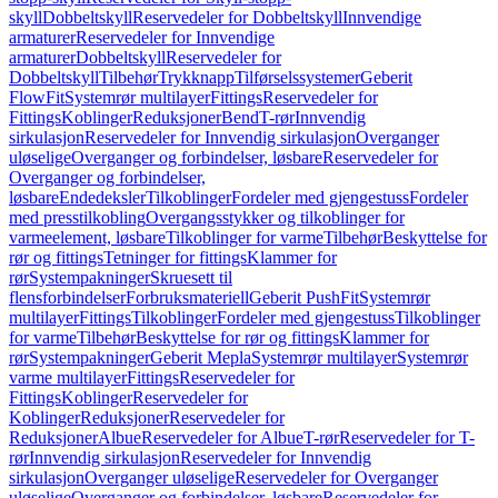
skyll
Dobbeltskyll
Reservedeler for Dobbeltskyll
Innvendige
armaturer
Reservedeler for Innvendige
armaturer
Dobbeltskyll
Reservedeler for
Dobbeltskyll
Tilbehør
Trykknapp
Tilførselssystemer
Geberit
FlowFit
Systemrør multilayer
Fittings
Reservedeler for
Fittings
Koblinger
Reduksjoner
Bend
T-rør
Innvendig
sirkulasjon
Reservedeler for Innvendig sirkulasjon
Overganger
uløselige
Overganger og forbindelser, løsbare
Reservedeler for
Overganger og forbindelser,
løsbare
Endedeksler
Tilkoblinger
Fordeler med gjengestuss
Fordeler
med presstilkobling
Overgangsstykker og tilkoblinger for
varmeelement, løsbare
Tilkoblinger for varme
Tilbehør
Beskyttelse for
rør og fittings
Tetninger for fittings
Klammer for
rør
Systempakninger
Skruesett til
flensforbindelser
Forbruksmateriell
Geberit PushFit
Systemrør
multilayer
Fittings
Tilkoblinger
Fordeler med gjengestuss
Tilkoblinger
for varme
Tilbehør
Beskyttelse for rør og fittings
Klammer for
rør
Systempakninger
Geberit Mepla
Systemrør multilayer
Systemrør
varme multilayer
Fittings
Reservedeler for
Fittings
Koblinger
Reservedeler for
Koblinger
Reduksjoner
Reservedeler for
Reduksjoner
Albue
Reservedeler for Albue
T-rør
Reservedeler for T-
rør
Innvendig sirkulasjon
Reservedeler for Innvendig
sirkulasjon
Overganger uløselige
Reservedeler for Overganger
uløselige
Overganger og forbindelser, løsbare
Reservedeler for