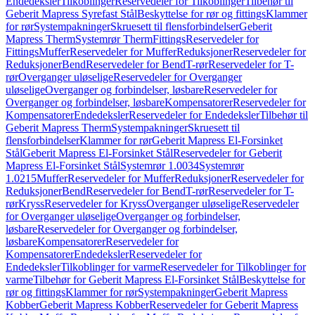
Endedeksler
Tilkoblinger
Reservedeler for Tilkoblinger
Tilbehør til
Geberit Mapress Syrefast Stål
Beskyttelse for rør og fittings
Klammer
for rør
Systempakninger
Skruesett til flensforbindelser
Geberit
Mapress Therm
Systemrør Therm
Fittings
Reservedeler for
Fittings
Muffer
Reservedeler for Muffer
Reduksjoner
Reservedeler for
Reduksjoner
Bend
Reservedeler for Bend
T-rør
Reservedeler for T-
rør
Overganger uløselige
Reservedeler for Overganger
uløselige
Overganger og forbindelser, løsbare
Reservedeler for
Overganger og forbindelser, løsbare
Kompensatorer
Reservedeler for
Kompensatorer
Endedeksler
Reservedeler for Endedeksler
Tilbehør til
Geberit Mapress Therm
Systempakninger
Skruesett til
flensforbindelser
Klammer for rør
Geberit Mapress El-Forsinket
Stål
Geberit Mapress El-Forsinket Stål
Reservedeler for Geberit
Mapress El-Forsinket Stål
Systemrør 1.0034
Systemrør
1.0215
Muffer
Reservedeler for Muffer
Reduksjoner
Reservedeler for
Reduksjoner
Bend
Reservedeler for Bend
T-rør
Reservedeler for T-
rør
Kryss
Reservedeler for Kryss
Overganger uløselige
Reservedeler
for Overganger uløselige
Overganger og forbindelser,
løsbare
Reservedeler for Overganger og forbindelser,
løsbare
Kompensatorer
Reservedeler for
Kompensatorer
Endedeksler
Reservedeler for
Endedeksler
Tilkoblinger for varme
Reservedeler for Tilkoblinger for
varme
Tilbehør for Geberit Mapress El-Forsinket Stål
Beskyttelse for
rør og fittings
Klammer for rør
Systempakninger
Geberit Mapress
Kobber
Geberit Mapress Kobber
Reservedeler for Geberit Mapress