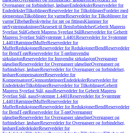
Overganger og forbindelser, løsbare
Endedeksler
Reservedeler for
Endedeksler
Tilkoblinger
Reservedeler for Tilkoblinger
Fordeler med
gjengestuss
Tilkoblinger for varme
Reservedeler for Tilkoblinger for
varme
Tilbehør
Beskyttelse for rør og fittings
Klammer for
rør
Systempakninger
Skruesett til flensforbindelser
Geberit Mapress
Syrefast Stål
Geberit Mapress Syrefast Stål
Reservedeler for Geberit
Mapress Syrefast Stål
Systemrør 1.4401
Reservedeler for Systemrør
1.4401
Rørnippel
Muffer
Reservedeler for
Muffer
Reduksjoner
Reservedeler for Reduksjoner
Bend
Reservedeler
for Bend
T-rør
Reservedeler for T-rør
Innvendig
sirkulasjon
Reservedeler for Innvendig sirkulasjon
Overganger
uløselige
Reservedeler for Overganger uløselige
Overganger og
forbindelser, løsbare
Reservedeler for Overganger og forbindelser,
løsbare
Kompensatorer
Reservedeler for
Kompensatorer
Gjennomføringer
Endedeksler
Reservedeler for
Endedeksler
Tilkoblinger
Reservedeler for Tilkoblinger
Geberit
Mapress Syrefast Stål, gass
Reservedeler for Geberit Mapress
Syrefast Stål, gass
Systemrør 1.4401
Reservedeler for Systemrør
1.4401
Rørnippel
Muffer
Reservedeler for
Muffer
Reduksjoner
Reservedeler for Reduksjoner
Bend
Reservedeler
for Bend
T-rør
Reservedeler for T-rør
Overganger
uløselige
Reservedeler for Overganger uløselige
Overganger og
forbindelser, løsbare
Reservedeler for Overganger og forbindelser,
løsbare
Endedeksler
Reservedeler for