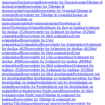
slukrenner
Dusjgulvavløp
Reservedeler for Dusjgulvavløp
Tilbehør til
dusjgulvavløp
Reservedeler for Tilbehør til
dusjgulvavløp
Veggsluk
Reservedeler for Veggsluk
Tilbehør til
veggsluk
Reservedeler for Tilbehør til veggsluk
Dusjkar og
dusjgulv
Dusjgulv av
mineralmateriale
Innbyggingselementer
Nisjebokser til
dusjer
Nisjebokser
Avløpstilkoblinger for dusj og badekar
Avløpsett
for dusjkar, d52
Reservedeler for Avløpsett for dusjkar, d52
Med
avløpsdeksel
Reservedeler for Med avløpsdeksel
Uten
avløpsdeksel
Reservedeler for Uten
avløpsdeksel
Avløpsdeksel
Reservedeler for Avløpsdeksel
Avløpssett
for dusjkar, d62
Reservedeler for Avløpssett for dusjkar, d62
Med
avløpsdeksel
Reservedeler for Med avløpsdeksel
Uten
avløpsdeksel
Reservedeler for Uten avløpsdeksel
Avløpssett for
dusjkar, d90
Reservedeler for Avløpssett for dusjkar, d90
Med
avløpsdeksel
Reservedeler for Med avløpsdeksel
Avløpssett for
badekar, d52
Reservedeler for Avløpssett for badekar, d52
Med
dreiehåndtak
Reservedeler for Med dreiehåndtak
Prefabrikkerte sett
for dreiehåndtak
Med dreiehåndtak og innløp
Reservedeler for Med
dreiehåndtak og innløp
Prefabrikkerte sett for dreiehåndtak og
innløp
Reservedeler for Prefabrikkerte sett for dreiehåndtak og
innløp
Med trykkaktivering PushControl
Reservedeler for Med
trykkaktivering PushControl
Tilbehør til avløpssett for
badekar
Reservedeler for Tilbehør til avløpssett for
badekar
Tilkoblingssett
Innebygd røravbryter
Reservedeler for