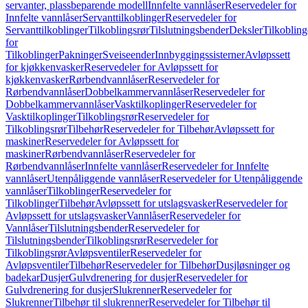
servanter, plassbeparende modell
Innfelte vannlåser
Reservedeler for
Innfelte vannlåser
Servanttilkoblinger
Reservedeler for
Servanttilkoblinger
Tilkoblingsrør
Tilslutningsbender
Deksler
Tilkobling
for
Tilkoblinger
Pakninger
Sveiseender
Innbyggingssisterner
Avløpssett
for kjøkkenvasker
Reservedeler for Avløpssett for
kjøkkenvasker
Rørbendvannlåser
Reservedeler for
Rørbendvannlåser
Dobbelkammervannlåser
Reservedeler for
Dobbelkammervannlåser
Vasktilkoplinger
Reservedeler for
Vasktilkoplinger
Tilkoblingsrør
Reservedeler for
Tilkoblingsrør
Tilbehør
Reservedeler for Tilbehør
Avløpssett for
maskiner
Reservedeler for Avløpssett for
maskiner
Rørbendvannlåser
Reservedeler for
Rørbendvannlåser
Innfelte vannlåser
Reservedeler for Innfelte
vannlåser
Utenpåliggende vannlåser
Reservedeler for Utenpåliggende
vannlåser
Tilkoblinger
Reservedeler for
Tilkoblinger
Tilbehør
Avløpssett for utslagsvasker
Reservedeler for
Avløpssett for utslagsvasker
Vannlåser
Reservedeler for
Vannlåser
Tilslutningsbender
Reservedeler for
Tilslutningsbender
Tilkoblingsrør
Reservedeler for
Tilkoblingsrør
Avløpsventiler
Reservedeler for
Avløpsventiler
Tilbehør
Reservedeler for Tilbehør
Dusjløsninger og
badekar
Dusjer
Gulvdrenering for dusjer
Reservedeler for
Gulvdrenering for dusjer
Slukrenner
Reservedeler for
Slukrenner
Tilbehør til slukrenner
Reservedeler for Tilbehør til