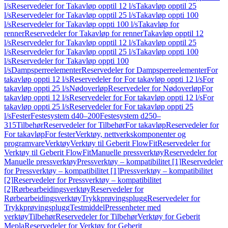
l/s
Reservedeler for Takavløp opptil 12 l/s
Takavløp opptil 25
l/s
Reservedeler for Takavløp opptil 25 l/s
Takavløp oppti 100
l/s
Reservedeler for Takavløp oppti 100 l/s
Takavløp for
renner
Reservedeler for Takavløp for renner
Takavløp opptil 12
l/s
Reservedeler for Takavløp opptil 12 l/s
Takavløp opptil 25
l/s
Reservedeler for Takavløp opptil 25 l/s
Takavløp oppti 100
l/s
Reservedeler for Takavløp oppti 100
l/s
Dampsperreelementer
Reservedeler for Dampsperreelementer
For
takavløp oppti 12 l/s
Reservedeler for For takavløp oppti 12 l/s
For
takavløp oppti 25 l/s
Nødoverløp
Reservedeler for Nødoverløp
For
takavløp oppti 12 l/s
Reservedeler for For takavløp oppti 12 l/s
For
takavløp oppti 25 l/s
Reservedeler for For takavløp oppti 25
l/s
Fester
Festesystem d40–200
Festesystem d250–
315
Tilbehør
Reservedeler for Tilbehør
For takavløp
Reservedeler for
For takavløp
For fester
Verktøy, nettverkskomponenter og
programvare
Verktøy
Verktøy til Geberit FlowFit
Reservedeler for
Verktøy til Geberit FlowFit
Manuelle pressverktøy
Reservedeler for
Manuelle pressverktøy
Pressverktøy – kompatibilitet [1]
Reservedeler
for Pressverktøy – kompatibilitet [1]
Pressverktøy – kompatibilitet
[2]
Reservedeler for Pressverktøy – kompatibilitet
[2]
Rørbearbeidingsverktøy
Reservedeler for
Rørbearbeidingsverktøy
Trykkprøvingsplugg
Reservedeler for
Trykkprøvingsplugg
Testmiddel
Pressenheter med
verktøy
Tilbehør
Reservedeler for Tilbehør
Verktøy for Geberit
Mepla
Reservedeler for Verktøy for Geberit