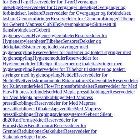
for Bend
T-rør
Reservedeler for T-rør
Overganger
uløselige
Reservedeler for Overganger uløselige
Overganger og
forbindelser, løsbare
Reservedeler for Overganger og forbindelser,
løsbare
Gjennomføringer
Reservedeler for Gjennomføringer
Tilbehør
for Geberit Mapress CuNiFe
Systempakninger
Skruesett til
flensforbindelser
Geberit
hygienesystem
Hygienespylerenheter
Reservedeler for
Hygienespylerenheter
Tilbehør
Sensorer
Deksler og
dekkplater
Sisterner og toalett-styringer med
hygienespyling
Reservedeler for Sisterner og toalett-styringer med
hygienespyling
Hygienemoduler
Reservedeler for
Hygienemoduler
Tilbehør til sisterner og toalett-styringer med
hygienespyling
Reservedeler for Tilbehør til sisterner og toalett-
styringer med hygienespyling
Nettdel
Reservedeler for
Nettdel
Nettverkskomponenter
Rørarmaturer
Kuleventiler
Reservedeler
for Kuleventiler
Med FlowFit pressforbindelser
Reservedeler for Med
FlowFit pressforbindelser
Med Mepla presstilkoblinger
Reservedeler
for Med Mepla presstilkoblinger
Med Mapress
presstilkoblinger
Reservedeler for Med Mapress
presstilkoblinger
Tilbakeslagsventiler
Med Mapress
presstilkoblinger
Bygningsavløpssystemer
Geberit Silent-
db20
Rør
Formstykker
Reservedeler for
Formstykker
Bend
Grenrør
Reservedeler for
Grenrør
Reduksjoner
Stakeluker
Reservedeler for
Stakeluker
SuperTube-