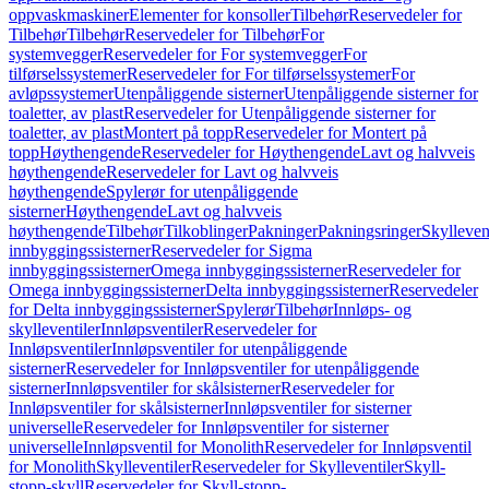
oppvaskmaskiner
Elementer for konsoller
Tilbehør
Reservedeler for
Tilbehør
Tilbehør
Reservedeler for Tilbehør
For
systemvegger
Reservedeler for For systemvegger
For
tilførselssystemer
Reservedeler for For tilførselssystemer
For
avløpssystemer
Utenpåliggende sisterner
Utenpåliggende sisterner for
toaletter, av plast
Reservedeler for Utenpåliggende sisterner for
toaletter, av plast
Montert på topp
Reservedeler for Montert på
topp
Høythengende
Reservedeler for Høythengende
Lavt og halvveis
høythengende
Reservedeler for Lavt og halvveis
høythengende
Spylerør for utenpåliggende
sisterner
Høythengende
Lavt og halvveis
høythengende
Tilbehør
Tilkoblinger
Pakninger
Pakningsringer
Skylleven
innbyggingssisterner
Reservedeler for Sigma
innbyggingssisterner
Omega innbyggingssisterner
Reservedeler for
Omega innbyggingssisterner
Delta innbyggingssisterner
Reservedeler
for Delta innbyggingssisterner
Spylerør
Tilbehør
Innløps- og
skylleventiler
Innløpsventiler
Reservedeler for
Innløpsventiler
Innløpsventiler for utenpåliggende
sisterner
Reservedeler for Innløpsventiler for utenpåliggende
sisterner
Innløpsventiler for skålsisterner
Reservedeler for
Innløpsventiler for skålsisterner
Innløpsventiler for sisterner
universelle
Reservedeler for Innløpsventiler for sisterner
universelle
Innløpsventil for Monolith
Reservedeler for Innløpsventil
for Monolith
Skylleventiler
Reservedeler for Skylleventiler
Skyll-
stopp-skyll
Reservedeler for Skyll-stopp-