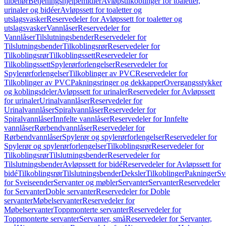
tilbehør
Betjeningshjelpemidler
Avløpstilkoblinger for toaletter,
urinaler og bidéer
Avløpssett for toaletter og
utslagsvasker
Reservedeler for Avløpssett for toaletter og
utslagsvasker
Vannlåser
Reservedeler for
Vannlåser
Tilslutningsbender
Reservedeler for
Tilslutningsbender
Tilkoblingsrør
Reservedeler for
Tilkoblingsrør
Tilkoblingssett
Reservedeler for
Tilkoblingssett
Spylerørforlengelser
Reservedeler for
Spylerørforlengelser
Tilkoblinger av PVC
Reservedeler for
Tilkoblinger av PVC
Pakningsringer og dekkapper
Overgangsstykker
og koblingsdeler
Avløpssett for urinaler
Reservedeler for Avløpssett
for urinaler
Urinalvannlåser
Reservedeler for
Urinalvannlåser
Spiralvannlåser
Reservedeler for
Spiralvannlåser
Innfelte vannlåser
Reservedeler for Innfelte
vannlåser
Rørbendvannlåser
Reservedeler for
Rørbendvannlåser
Spylerør og spylerørforlengelser
Reservedeler for
Spylerør og spylerørforlengelser
Tilkoblingsrør
Reservedeler for
Tilkoblingsrør
Tilslutningsbender
Reservedeler for
Tilslutningsbender
Avløpssett for bidé
Reservedeler for Avløpssett for
bidé
Tilkoblingsrør
Tilslutningsbender
Deksler
Tilkoblinger
Pakninger
Sv
for Sveiseender
Servanter og møbler
Servanter
Servanter
Reservedeler
for Servanter
Doble servanter
Reservedeler for Doble
servanter
Møbelservanter
Reservedeler for
Møbelservanter
Toppmonterte servanter
Reservedeler for
Toppmonterte servanter
Servanter, små
Reservedeler for Servanter,