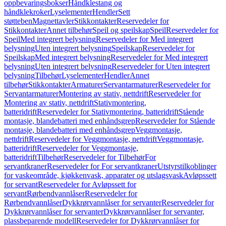
oppbevaringsbokser
Håndklestang og
håndklekroker
Lyselementer
Hendler
Sett
støtteben
Magnettavler
Stikkontakter
Reservedeler for
Stikkontakter
Annet tilbehør
Speil og speilskap
Speil
Reservedeler for
Speil
Med integrert belysning
Reservedeler for Med integrert
belysning
Uten integrert belysning
Speilskap
Reservedeler for
Speilskap
Med integrert belysning
Reservedeler for Med integrert
belysning
Uten integrert belysning
Reservedeler for Uten integrert
belysning
Tilbehør
Lyselementer
Hendler
Annet
tilbehør
Stikkontakter
Armaturer
Servantarmaturer
Reservedeler for
Servantarmaturer
Montering av stativ, nettdrift
Reservedeler for
Montering av stativ, nettdrift
Stativmontering,
batteridrift
Reservedeler for Stativmontering, batteridrift
Stående
montasje, blandebatteri med enhåndsgrep
Reservedeler for Stående
montasje, blandebatteri med enhåndsgrep
Veggmontasje,
nettdrift
Reservedeler for Veggmontasje, nettdrift
Veggmontasje,
batteridrift
Reservedeler for Veggmontasje,
batteridrift
Tilbehør
Reservedeler for Tilbehør
For
servantkraner
Reservedeler for For servantkraner
Utstyrstilkoblinger
for vaskeområde, kjøkkenvask, apparater og utslagsvask
Avløpssett
for servant
Reservedeler for Avløpssett for
servant
Rørbendvannlåser
Reservedeler for
Rørbendvannlåser
Dykkrørvannlåser for servanter
Reservedeler for
Dykkrørvannlåser for servanter
Dykkrørvannlåser for servanter,
plassbeparende modell
Reservedeler for Dykkrørvannlåser for