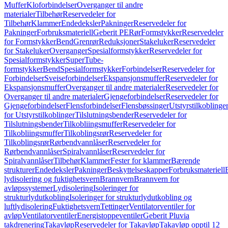
Muffer
Kloforbindelser
Overganger til andre
materialer
Tilbehør
Reservedeler for
Tilbehør
Klammer
Endedeksler
Pakninger
Reservedeler for
Pakninger
Forbruksmateriell
Geberit PE
Rør
Formstykker
Reservedeler
for Formstykker
Bend
Grenrør
Reduksjoner
Stakeluker
Reservedeler
for Stakeluker
Overganger
Spesialformstykker
Reservedeler for
Spesialformstykker
SuperTube-
formstykker
Bend
Spesialformstykker
Forbindelser
Reservedeler for
Forbindelser
Sveiseforbindelser
Ekspansjonsmuffer
Reservedeler for
Ekspansjonsmuffer
Overganger til andre materialer
Reservedeler for
Overganger til andre materialer
Gjengeforbindelser
Reservedeler for
Gjengeforbindelser
Flensforbindelser
Flensbøssinger
Utstyrstilkoblinge
for Utstyrstilkoblinger
Tilslutningsbender
Reservedeler for
Tilslutningsbender
Tilkobliingsmuffer
Reservedeler for
Tilkobliingsmuffer
Tilkoblingsrør
Reservedeler for
Tilkoblingsrør
Rørbendvannlåser
Reservedeler for
Rørbendvannlåser
Spiralvannlåser
Reservedeler for
Spiralvannlåser
Tilbehør
Klammer
Fester for klammer
Bærende
strukturer
Endedeksler
Pakninger
Beskyttelseskapper
Forbruksmateriell
lydisolering og fuktighetsvern
Brannvern
Brannvern for
avløpssystemer
Lydisolering
Isoleringer for
strukturlydutkobling
Isoleringer for strukturlydutkobling og
luftlydisolering
Fuktighetsvern
Tettinger
Ventilatorventiler for
avløp
Ventilatorventiler
Energistoppeventiler
Geberit Pluvia
takdrenering
Takavløp
Reservedeler for Takavløp
Takavløp opptil 12