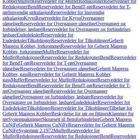
Kobber
Muffer
Reservedeler for Muffer
Reduksjoner
Reservedeler for
Reduksjoner
Bend
Reservedeler for Bend
T-rør
Reservedeler for T-
rør
Innvendig sirkulasjon
Reservedeler for Innvendig
sirkulasjon
Kryss
Reservedeler for Kryss
Overganger
uløselige
Reservedeler for Overganger uløselige
Overganger og
forbindelser, løsbare
Reservedeler for Overganger og forbindelser,
løsbare
Endedeksler
Reservedeler for
Endedeksler
Tilkoblinger
Reservedeler for Tilkoblinger
Geberit
Mapress Kobber, forkrommet
Reservedeler for Geberit Mapress
Kobber, forkrommet
Muffer
Reservedeler for
Muffer
Reduksjoner
Reservedeler for Reduksjoner
Bend
Reservedeler
for Bend
T-rør
Reservedeler for T-rør
Overganger
uløselige
Reservedeler for Overganger uløselige
Geberit Mapress
Kobber, gass
Reservedeler for Geberit Mapress Kobber,
gass
Muffer
Reservedeler for Muffer
Reduksjoner
Reservedeler for
Reduksjoner
Bend
Reservedeler for Bend
T-rør
Reservedeler for T-
rør
Overganger uløselige
Reservedeler for Overganger
uløselige
Overganger og forbindelser, løsbare
Reservedeler for
Overganger og forbindelser, løsbare
Endedeksler
Reservedeler for
Endedeksler
Tilkoblinger
Reservedeler for Tilkoblinger
Tilbehør for
Geberit Mapress Kobber
Beskyttelse for rør og fittings
Klammer for
rør
Systempakninger
Skruesett til flensforbindelser
Geberit Mapress
CuNiFe
Geberit Mapress CuNiFe
Reservedeler for Geberit Mapress
CuNiFe
Systemrør 2.1972
Muffer
Reservedeler for
Muffer
Reduksjoner
Reservedeler for Reduksjoner
Bend
Reservedeler