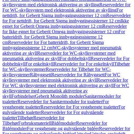
skyllesystem med elektronisk aktivering av skylling
Reservedeler for
For WC-skyllesystem med elektronisk aktivering av skylling
For
nettdrift, for Geberit Sigma innbyggingssisterner 12 cm
Reservedeler
for For nettdrift, for Geberit Sigma innbyggingssisterner 12 cm
Ikke
egnet for Geberit Omega innbyggingssisterner 12 cm
Reservedeler
for Ikke egnet for Geberit Omega innbyggingssisterner 12 cm
For
batteridrift, for Geberit Sigma innbyggingssisterne 12
cm
Reservedeler for For batteridrift, for Geberit Sigma
innbyggingssisterne 12 cm
WC-skyllesystemer med pneumatisk
aktivering av skyll
Reservedeler for WC-skyllesystemer med
pneumatisk aktivering av skyll
For dobbeltskyll
Reservedeler for For
dobbeltskyll
For enkeltskyll
Reservedeler for For enkeltskyll
Tilbehør
for WC-skyllesystemer
Reservedeler for Tilbehør for WC-
skyllesystemer
Råbyggsett
Reservedeler for Råbyggsett
For WC
skyllesystemer med elektronisk aktivering av skyll
Reservedeler for
For WC skyllesystemer med elektronisk aktivering av skyll
For WC
skyllesystemer med pneumatisk aktivering av
skyll
Forbindelser
Geberit Monolith moduler
Sanitærmoduler for
toaletter
Reservedeler for Sanitærmoduler for toaletter
For
vegghengte toaletter
Reservedeler for For vegghengte toaletter
For
gulvstående toaletter
Reservedeler for For gulvstående
toaletter
Tilbehør
Reservedeler for
Tilbehør
Forbruksmateriell
Bidémoduler
Reservedeler for
Bidémoduler
For vegghengte og gulvstående bidéer
Reservedeler for
For vegghengte og gulvstående bidéer
Urinaler
Urinaler, spyledrift,