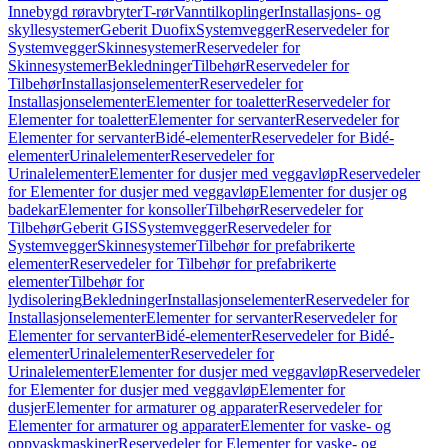
Innebygd røravbryter
T-rør
Vanntilkoplinger
Installasjons- og
skyllesystemer
Geberit Duofix
Systemvegger
Reservedeler for
Systemvegger
Skinnesystemer
Reservedeler for
Skinnesystemer
Bekledninger
Tilbehør
Reservedeler for
Tilbehør
Installasjonselementer
Reservedeler for
Installasjonselementer
Elementer for toaletter
Reservedeler for
Elementer for toaletter
Elementer for servanter
Reservedeler for
Elementer for servanter
Bidé-elementer
Reservedeler for Bidé-
elementer
Urinalelementer
Reservedeler for
Urinalelementer
Elementer for dusjer med veggavløp
Reservedeler
for Elementer for dusjer med veggavløp
Elementer for dusjer og
badekar
Elementer for konsoller
Tilbehør
Reservedeler for
Tilbehør
Geberit GIS
Systemvegger
Reservedeler for
Systemvegger
Skinnesystemer
Tilbehør for prefabrikerte
elementer
Reservedeler for Tilbehør for prefabrikerte
elementer
Tilbehør for
lydisolering
Bekledninger
Installasjonselementer
Reservedeler for
Installasjonselementer
Elementer for servanter
Reservedeler for
Elementer for servanter
Bidé-elementer
Reservedeler for Bidé-
elementer
Urinalelementer
Reservedeler for
Urinalelementer
Elementer for dusjer med veggavløp
Reservedeler
for Elementer for dusjer med veggavløp
Elementer for
dusjer
Elementer for armaturer og apparater
Reservedeler for
Elementer for armaturer og apparater
Elementer for vaske- og
oppvaskmaskiner
Reservedeler for Elementer for vaske- og