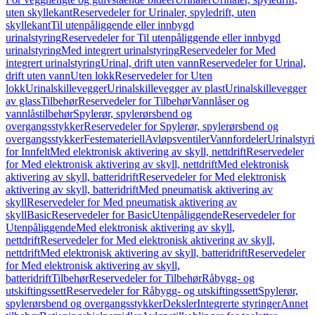
uten skyllekant
Reservedeler for Urinaler, spyledrift, uten
skyllekant
Til utenpåliggende eller innbygd
urinalstyring
Reservedeler for Til utenpåliggende eller innbygd
urinalstyring
Med integrert urinalstyring
Reservedeler for Med
integrert urinalstyring
Urinal, drift uten vann
Reservedeler for Urinal,
drift uten vann
Uten lokk
Reservedeler for Uten
lokk
Urinalskillevegger
Urinalskillevegger av plast
Urinalskillevegger
av glass
Tilbehør
Reservedeler for Tilbehør
Vannlåser og
vannlåstilbehør
Spylerør, spylerørsbend og
overgangsstykker
Reservedeler for Spylerør, spylerørsbend og
overgangsstykker
Festemateriell
Avløpsventiler
Vannfordeler
Urinalstyr
for Innfelt
Med elektronisk aktivering av skyll, nettdrift
Reservedeler
for Med elektronisk aktivering av skyll, nettdrift
Med elektronisk
aktivering av skyll, batteridrift
Reservedeler for Med elektronisk
aktivering av skyll, batteridrift
Med pneumatisk aktivering av
skyll
Reservedeler for Med pneumatisk aktivering av
skyll
Basic
Reservedeler for Basic
Utenpåliggende
Reservedeler for
Utenpåliggende
Med elektronisk aktivering av skyll,
nettdrift
Reservedeler for Med elektronisk aktivering av skyll,
nettdrift
Med elektronisk aktivering av skyll, batteridrift
Reservedeler
for Med elektronisk aktivering av skyll,
batteridrift
Tilbehør
Reservedeler for Tilbehør
Råbygg- og
utskiftingssett
Reservedeler for Råbygg- og utskiftingssett
Spylerør,
spylerørsbend og overgangsstykker
Deksler
Integrerte styringer
Annet