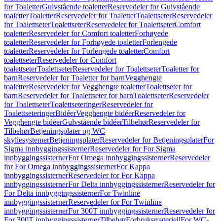
for Toaletter
Gulvstående toaletter
Reservedeler for Gulvstående
toaletter
Toaletter
Reservedeler for Toaletter
Toalettseter
Reservedeler
for Toalettseter
Toalettseter
Reservedeler for Toalettseter
Comfort
toaletter
Reservedeler for Comfort toaletter
Forhøyede
toaletter
Reservedeler for Forhøyede toaletter
Forlengede
toaletter
Reservedeler for Forlengede toaletter
Comfort
toalettseter
Reservedeler for Comfort
toalettseter
Toalettseter
Reservedeler for Toalettseter
Toaletter for
barn
Reservedeler for Toaletter for barn
Vegghengte
toaletter
Reservedeler for Vegghengte toaletter
Toalettseter for
barn
Reservedeler for Toalettseter for barn
Toalettseter
Reservedeler
for Toalettseter
Toalettseteringer
Reservedeler for
Toalettseteringer
Bidéer
Vegghengte bidéer
Reservedeler for
Vegghengte bidéer
Gulvstående bidéer
Tilbehør
Reservedeler for
Tilbehør
Betjeningsplater og WC
skyllesystemer
Betjeningsplater
Reservedeler for Betjeningsplater
For
Sigma innbyggingssisterner
Reservedeler for For Sigma
innbyggingssisterner
For Omega innbyggingssisterner
Reservedeler
for For Omega innbyggingssisterner
For Kappa
innbyggingssisterner
Reservedeler for For Kappa
innbyggingssisterner
For Delta innbyggingssisterner
Reservedeler for
For Delta innbyggingssisterner
For Twinline
innbyggingssisterner
Reservedeler for For Twinline
innbyggingssisterner
For 300T innbyggingssisterner
Reservedeler for
For 300T innbyggingssisterner
Tilbehør
Forbruksmateriell
For WC-