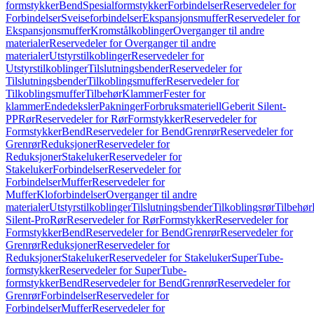
formstykker
Bend
Spesialformstykker
Forbindelser
Reservedeler for
Forbindelser
Sveiseforbindelser
Ekspansjonsmuffer
Reservedeler for
Ekspansjonsmuffer
Kromstålkoblinger
Overganger til andre
materialer
Reservedeler for Overganger til andre
materialer
Utstyrstilkoblinger
Reservedeler for
Utstyrstilkoblinger
Tilslutningsbender
Reservedeler for
Tilslutningsbender
Tilkoblingsmuffer
Reservedeler for
Tilkoblingsmuffer
Tilbehør
Klammer
Fester for
klammer
Endedeksler
Pakninger
Forbruksmateriell
Geberit Silent-
PP
Rør
Reservedeler for Rør
Formstykker
Reservedeler for
Formstykker
Bend
Reservedeler for Bend
Grenrør
Reservedeler for
Grenrør
Reduksjoner
Reservedeler for
Reduksjoner
Stakeluker
Reservedeler for
Stakeluker
Forbindelser
Reservedeler for
Forbindelser
Muffer
Reservedeler for
Muffer
Kloforbindelser
Overganger til andre
materialer
Utstyrstilkoblinger
Tilslutningsbender
Tilkoblingsrør
Tilbehør
Silent-Pro
Rør
Reservedeler for Rør
Formstykker
Reservedeler for
Formstykker
Bend
Reservedeler for Bend
Grenrør
Reservedeler for
Grenrør
Reduksjoner
Reservedeler for
Reduksjoner
Stakeluker
Reservedeler for Stakeluker
SuperTube-
formstykker
Reservedeler for SuperTube-
formstykker
Bend
Reservedeler for Bend
Grenrør
Reservedeler for
Grenrør
Forbindelser
Reservedeler for
Forbindelser
Muffer
Reservedeler for