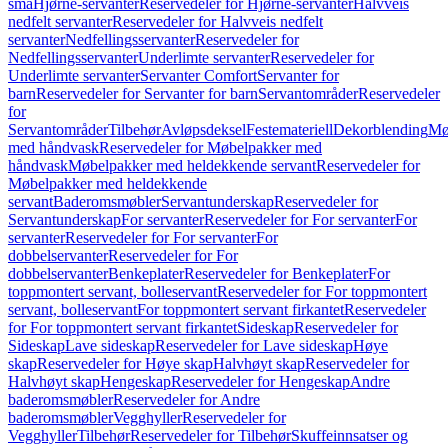
små
Hjørne-servanter
Reservedeler for Hjørne-servanter
Halvveis
nedfelt servanter
Reservedeler for Halvveis nedfelt
servanter
Nedfellingsservanter
Reservedeler for
Nedfellingsservanter
Underlimte servanter
Reservedeler for
Underlimte servanter
Servanter Comfort
Servanter for
barn
Reservedeler for Servanter for barn
Servantområder
Reservedeler
for
Servantområder
Tilbehør
Avløpsdeksel
Festemateriell
Dekorblending
Mø
med håndvask
Reservedeler for Møbelpakker med
håndvask
Møbelpakker med heldekkende servant
Reservedeler for
Møbelpakker med heldekkende
servant
Baderomsmøbler
Servantunderskap
Reservedeler for
Servantunderskap
For servanter
Reservedeler for For servanter
For
servanter
Reservedeler for For servanter
For
dobbelservanter
Reservedeler for For
dobbelservanter
Benkeplater
Reservedeler for Benkeplater
For
toppmontert servant, bolleservant
Reservedeler for For toppmontert
servant, bolleservant
For toppmontert servant firkantet
Reservedeler
for For toppmontert servant firkantet
Sideskap
Reservedeler for
Sideskap
Lave sideskap
Reservedeler for Lave sideskap
Høye
skap
Reservedeler for Høye skap
Halvhøyt skap
Reservedeler for
Halvhøyt skap
Hengeskap
Reservedeler for Hengeskap
Andre
baderomsmøbler
Reservedeler for Andre
baderomsmøbler
Vegghyller
Reservedeler for
Vegghyller
Tilbehør
Reservedeler for Tilbehør
Skuffeinnsatser og