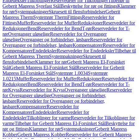
Endedeksler
Tilkoblinger
Reservedeler for Tilkoblinger
Tilbehør til
Geberit Mapress Syrefast Stål
Beskyttelse for rør og fittings
Klammer
for rør
Systempakninger
Skruesett til flensforbindelser
Geberit
Mapress Therm
Systemrør Therm
Fittings
Reservedeler for
Fittings
Muffer
Reservedeler for Muffer
Reduksjoner
Reservedeler for
Reduksjoner
Bend
Reservedeler for Bend
T-rør
Reservedeler for T-
rør
Overganger uløselige
Reservedeler for Overganger
uløselige
Overganger og forbindelser, løsbare
Reservedeler for
Overganger og forbindelser, løsbare
Kompensatorer
Reservedeler for
Kompensatorer
Endedeksler
Reservedeler for Endedeksler
Tilbehør til
Geberit Mapress Therm
Systempakninger
Skruesett til
flensforbindelser
Klammer for rør
Geberit Mapress El-Forsinket
Stål
Geberit Mapress El-Forsinket Stål
Reservedeler for Geberit
Mapress El-Forsinket Stål
Systemrør 1.0034
Systemrør
1.0215
Muffer
Reservedeler for Muffer
Reduksjoner
Reservedeler for
Reduksjoner
Bend
Reservedeler for Bend
T-rør
Reservedeler for T-
rør
Kryss
Reservedeler for Kryss
Overganger uløselige
Reservedeler
for Overganger uløselige
Overganger og forbindelser,
løsbare
Reservedeler for Overganger og forbindelser,
løsbare
Kompensatorer
Reservedeler for
Kompensatorer
Endedeksler
Reservedeler for
Endedeksler
Tilkoblinger for varme
Reservedeler for Tilkoblinger for
varme
Tilbehør for Geberit Mapress El-Forsinket Stål
Beskyttelse for
rør og fittings
Klammer for rør
Systempakninger
Geberit Mapress
Kobber
Geberit Mapress Kobber
Reservedeler for Geberit Mapress