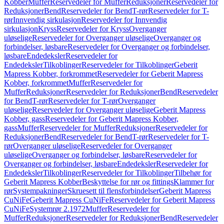
Kobber
Muffer
Reservedeler for Muffer
Reduksjoner
Reservedeler for
Reduksjoner
Bend
Reservedeler for Bend
T-rør
Reservedeler for T-
rør
Innvendig sirkulasjon
Reservedeler for Innvendig
sirkulasjon
Kryss
Reservedeler for Kryss
Overganger
uløselige
Reservedeler for Overganger uløselige
Overganger og
forbindelser, løsbare
Reservedeler for Overganger og forbindelser,
løsbare
Endedeksler
Reservedeler for
Endedeksler
Tilkoblinger
Reservedeler for Tilkoblinger
Geberit
Mapress Kobber, forkrommet
Reservedeler for Geberit Mapress
Kobber, forkrommet
Muffer
Reservedeler for
Muffer
Reduksjoner
Reservedeler for Reduksjoner
Bend
Reservedeler
for Bend
T-rør
Reservedeler for T-rør
Overganger
uløselige
Reservedeler for Overganger uløselige
Geberit Mapress
Kobber, gass
Reservedeler for Geberit Mapress Kobber,
gass
Muffer
Reservedeler for Muffer
Reduksjoner
Reservedeler for
Reduksjoner
Bend
Reservedeler for Bend
T-rør
Reservedeler for T-
rør
Overganger uløselige
Reservedeler for Overganger
uløselige
Overganger og forbindelser, løsbare
Reservedeler for
Overganger og forbindelser, løsbare
Endedeksler
Reservedeler for
Endedeksler
Tilkoblinger
Reservedeler for Tilkoblinger
Tilbehør for
Geberit Mapress Kobber
Beskyttelse for rør og fittings
Klammer for
rør
Systempakninger
Skruesett til flensforbindelser
Geberit Mapress
CuNiFe
Geberit Mapress CuNiFe
Reservedeler for Geberit Mapress
CuNiFe
Systemrør 2.1972
Muffer
Reservedeler for
Muffer
Reduksjoner
Reservedeler for Reduksjoner
Bend
Reservedeler