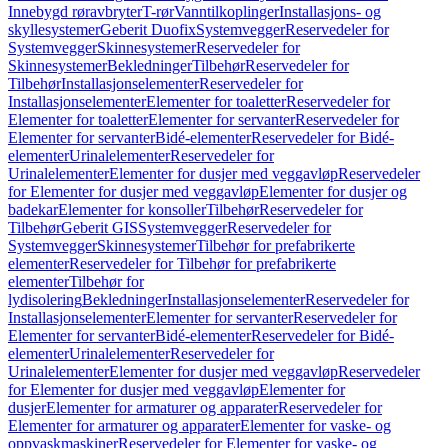
Innebygd røravbryter
T-rør
Vanntilkoplinger
Installasjons- og
skyllesystemer
Geberit Duofix
Systemvegger
Reservedeler for
Systemvegger
Skinnesystemer
Reservedeler for
Skinnesystemer
Bekledninger
Tilbehør
Reservedeler for
Tilbehør
Installasjonselementer
Reservedeler for
Installasjonselementer
Elementer for toaletter
Reservedeler for
Elementer for toaletter
Elementer for servanter
Reservedeler for
Elementer for servanter
Bidé-elementer
Reservedeler for Bidé-
elementer
Urinalelementer
Reservedeler for
Urinalelementer
Elementer for dusjer med veggavløp
Reservedeler
for Elementer for dusjer med veggavløp
Elementer for dusjer og
badekar
Elementer for konsoller
Tilbehør
Reservedeler for
Tilbehør
Geberit GIS
Systemvegger
Reservedeler for
Systemvegger
Skinnesystemer
Tilbehør for prefabrikerte
elementer
Reservedeler for Tilbehør for prefabrikerte
elementer
Tilbehør for
lydisolering
Bekledninger
Installasjonselementer
Reservedeler for
Installasjonselementer
Elementer for servanter
Reservedeler for
Elementer for servanter
Bidé-elementer
Reservedeler for Bidé-
elementer
Urinalelementer
Reservedeler for
Urinalelementer
Elementer for dusjer med veggavløp
Reservedeler
for Elementer for dusjer med veggavløp
Elementer for
dusjer
Elementer for armaturer og apparater
Reservedeler for
Elementer for armaturer og apparater
Elementer for vaske- og
oppvaskmaskiner
Reservedeler for Elementer for vaske- og