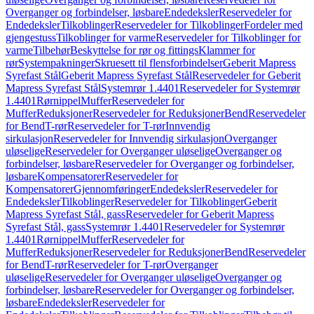
Overganger og forbindelser, løsbare
Endedeksler
Reservedeler for
Endedeksler
Tilkoblinger
Reservedeler for Tilkoblinger
Fordeler med
gjengestuss
Tilkoblinger for varme
Reservedeler for Tilkoblinger for
varme
Tilbehør
Beskyttelse for rør og fittings
Klammer for
rør
Systempakninger
Skruesett til flensforbindelser
Geberit Mapress
Syrefast Stål
Geberit Mapress Syrefast Stål
Reservedeler for Geberit
Mapress Syrefast Stål
Systemrør 1.4401
Reservedeler for Systemrør
1.4401
Rørnippel
Muffer
Reservedeler for
Muffer
Reduksjoner
Reservedeler for Reduksjoner
Bend
Reservedeler
for Bend
T-rør
Reservedeler for T-rør
Innvendig
sirkulasjon
Reservedeler for Innvendig sirkulasjon
Overganger
uløselige
Reservedeler for Overganger uløselige
Overganger og
forbindelser, løsbare
Reservedeler for Overganger og forbindelser,
løsbare
Kompensatorer
Reservedeler for
Kompensatorer
Gjennomføringer
Endedeksler
Reservedeler for
Endedeksler
Tilkoblinger
Reservedeler for Tilkoblinger
Geberit
Mapress Syrefast Stål, gass
Reservedeler for Geberit Mapress
Syrefast Stål, gass
Systemrør 1.4401
Reservedeler for Systemrør
1.4401
Rørnippel
Muffer
Reservedeler for
Muffer
Reduksjoner
Reservedeler for Reduksjoner
Bend
Reservedeler
for Bend
T-rør
Reservedeler for T-rør
Overganger
uløselige
Reservedeler for Overganger uløselige
Overganger og
forbindelser, løsbare
Reservedeler for Overganger og forbindelser,
løsbare
Endedeksler
Reservedeler for