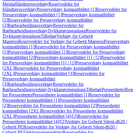
Mepla
Håndpressverktøy
Reservedeler for
Håndpressverktøy
Presseverktøy kompatibilitet [1]
Reservedeler for
Presseverktøy kompatibilitet [1]
Presseverktøy kompatibilitet
[2]
Reservedeler for Presseverktøy kompatibilitet
[2]
Rørbearbeidingsverktøy
Reservedeler for
Rørbearbeidingsverktøy
Trykkprøvingsplugg
Reservedeler for
Trykkprøvingsplugg
Tilbehør
Verktøy for Geberit
Mapress
Reservedeler for Verktøy for Geberit Mapress
Presseverktøy
kompatibilitet [1]
Reservedeler for Presseverktøy kompatibilitet
[1]
Presseverktøy kompatibilitet [2]
Reservedeler for Presseverktøy
kompatibilitet [2]
Pressverktøy-kompatibilitet [1] / [2]
Reservedeler
for Pressverktøy-kompatibilitet [1] / [2]
Presseverktøy kompatibilitet
[2XL]
Reservedeler for Presseverktøy kompatibilitet
[2XL]
Presseverktøy kompatibilitet [3]
Reservedeler for
Presseverktøy kompatibilitet
[3]
Rørbearbeidingsverktøy
Reservedeler for
Rørbearbeidingsverktøy
Trykkprøvingsplugg
Tilbehør
Pressenheter
Res
for Pressenheter
Pressenheter kompatibilitet [1]
Reservedeler for
Pressenheter kompatibilitet [1]
Pressenheter kompatibilitet
[2]
Reservedeler for Pressenheter kompatibilitet [2]
Pressenheter
kompatibilitet [2XL]
Reservedeler for Pressenheter kompatibilitet
[2XL]
Pressenheter kompatibilitet [4]/[2]
Reservedeler for
Pressenheter kompatibilitet [4]/[2]
Verktøy for Geberit Silent-db20 /
Geberit PE
Reservedeler for Verktøy for Geberit Silent-db20 /
Geberit PE
Elektrosveiseverktøy
Reservedeler for