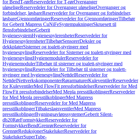
for Bend
T-rør
Reservedeler for T-rør
Overganger
uløselige
Reservedeler for Overganger uløselige
Overganger og
forbindelser, løsbare
Reservedeler for Overganger og forbindelser,
løsbare
Gjennomføringer
Reservedeler for Gjennomføringer
Tilbehør
for Geberit Mapress CuNiFe
Systempakninger
Skruesett til
flensforbindelser
Geberit
hygienesystem
Hygienespylerenheter
Reservedeler for
Hygienespylerenheter
Tilbehør
Sensorer
Deksler og
dekkplater
Sisterner og toalett-styringer med
hygienespyling
Reservedeler for Sisterner og toalett-styringer med
hygienespyling
Hygienemoduler
Reservedeler for
Hygienemoduler
Tilbehør til sisterner og toalett-styringer med
hygienespyling
Reservedeler for Tilbehør til sisterner og toalett-
styringer med hygienespyling
Nettdel
Reservedeler for
Nettdel
Nettverkskomponenter
Rørarmaturer
Kuleventiler
Reservedeler
for Kuleventiler
Med FlowFit pressforbindelser
Reservedeler for Med
FlowFit pressforbindelser
Med Mepla presstilkoblinger
Reservedeler
for Med Mepla presstilkoblinger
Med Mapress
presstilkoblinger
Reservedeler for Med Mapress
presstilkoblinger
Tilbakeslagsventiler
Med Mapress
presstilkoblinger
Bygningsavløpssystemer
Geberit Silent-
db20
Rør
Formstykker
Reservedeler for
Formstykker
Bend
Grenrør
Reservedeler for
Grenrør
Reduksjoner
Stakeluker
Reservedeler for
Stakeluker
SuperTube-