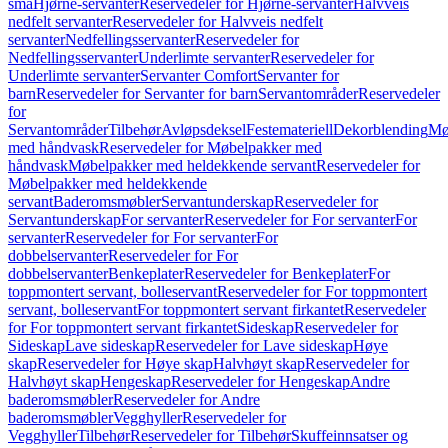
små
Hjørne-servanter
Reservedeler for Hjørne-servanter
Halvveis
nedfelt servanter
Reservedeler for Halvveis nedfelt
servanter
Nedfellingsservanter
Reservedeler for
Nedfellingsservanter
Underlimte servanter
Reservedeler for
Underlimte servanter
Servanter Comfort
Servanter for
barn
Reservedeler for Servanter for barn
Servantområder
Reservedeler
for
Servantområder
Tilbehør
Avløpsdeksel
Festemateriell
Dekorblending
Mø
med håndvask
Reservedeler for Møbelpakker med
håndvask
Møbelpakker med heldekkende servant
Reservedeler for
Møbelpakker med heldekkende
servant
Baderomsmøbler
Servantunderskap
Reservedeler for
Servantunderskap
For servanter
Reservedeler for For servanter
For
servanter
Reservedeler for For servanter
For
dobbelservanter
Reservedeler for For
dobbelservanter
Benkeplater
Reservedeler for Benkeplater
For
toppmontert servant, bolleservant
Reservedeler for For toppmontert
servant, bolleservant
For toppmontert servant firkantet
Reservedeler
for For toppmontert servant firkantet
Sideskap
Reservedeler for
Sideskap
Lave sideskap
Reservedeler for Lave sideskap
Høye
skap
Reservedeler for Høye skap
Halvhøyt skap
Reservedeler for
Halvhøyt skap
Hengeskap
Reservedeler for Hengeskap
Andre
baderomsmøbler
Reservedeler for Andre
baderomsmøbler
Vegghyller
Reservedeler for
Vegghyller
Tilbehør
Reservedeler for Tilbehør
Skuffeinnsatser og