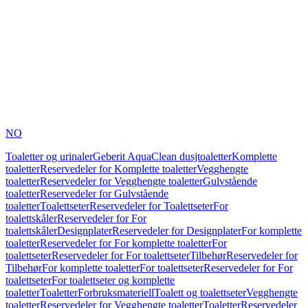
NO
Toaletter og urinaler
Geberit AquaClean dusjtoaletter
Komplette
toaletter
Reservedeler for Komplette toaletter
Vegghengte
toaletter
Reservedeler for Vegghengte toaletter
Gulvstående
toaletter
Reservedeler for Gulvstående
toaletter
Toalettseter
Reservedeler for Toalettseter
For
toalettskåler
Reservedeler for For
toalettskåler
Designplater
Reservedeler for Designplater
For komplette
toaletter
Reservedeler for For komplette toaletter
For
toalettseter
Reservedeler for For toalettseter
Tilbehør
Reservedeler for
Tilbehør
For komplette toaletter
For toalettseter
Reservedeler for For
toalettseter
For toalettseter og komplette
toaletter
Toaletter
Forbruksmateriell
Toalett og toalettseter
Vegghengte
toaletter
Reservedeler for Vegghengte toaletter
Toaletter
Reservedeler