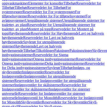
oppvaskmaskiner
Elementer for konsoller
Tilbehør
Reservedeler for
Tilbehør
Tilbehør
Reservedeler for Tilbehør
For
systemvegger
Reservedeler for For systemvegger
For
tilførselssystemer
Reservedeler for For tilførselssystemer
For
avløpssystemer
Utenpåliggende sisterner
Utenpåliggende sisterner for
toaletter, av plast
Reservedeler for Utenpåliggende sisterner for
toaletter, av plast
Montert på topp
Reservedeler for Montert på
topp
Høythengende
Reservedeler for Høythengende
Lavt og halvveis
høythengende
Reservedeler for Lavt og halvveis
høythengende
Spylerør for utenpåliggende
sisterner
Høythengende
Lavt og halvveis
høythengende
Tilbehør
Tilkoblinger
Pakninger
Pakningsringer
Skylleven
innbyggingssisterner
Reservedeler for Sigma
innbyggingssisterner
Omega innbyggingssisterner
Reservedeler for
Omega innbyggingssisterner
Delta innbyggingssisterner
Reservedeler
for Delta innbyggingssisterner
Spylerør
Tilbehør
Innløps- og
skylleventiler
Innløpsventiler
Reservedeler for
Innløpsventiler
Innløpsventiler for utenpåliggende
sisterner
Reservedeler for Innløpsventiler for utenpåliggende
sisterner
Innløpsventiler for skålsisterner
Reservedeler for
Innløpsventiler for skålsisterner
Innløpsventiler for sisterner
universelle
Reservedeler for Innløpsventiler for sisterner
universelle
Innløpsventil for Monolith
Reservedeler for Innløpsventil
for Monolith
Skylleventiler
Reservedeler for Skylleventiler
Skyll-
stopp-skyll
Reservedeler for Skyll-stopp-