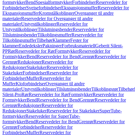
formstykker
Bend
Spesialformstykker
Forbindelser
Reservedeler for
Forbindelser
Sveiseforbindelser
Ekspansjonsmuffer
Reservedeler for
Ekspansjonsmuffer
Kromstålkoblinger
Overganger til andre
materialer
Reservedeler for Overganger til andre
materialer
Utstyrstilkoblinger
Reservedeler for
Utstyrstilkoblinger
Tilslutningsbender
Reservedeler for
Tilslutningsbender
Tilkoblingsmuffer
Reservedeler for
Tilkoblingsmuffer
Tilbehør
Klammer
Fester for
klammer
Endedeksler
Pakninger
Forbruksmateriell
Geberit Silent-
PP
Rør
Reservedeler for Rør
Formstykker
Reservedeler for
Formstykker
Bend
Reservedeler for Bend
Grenrør
Reservedeler for
Grenrør
Reduksjoner
Reservedeler for
Reduksjoner
Stakeluker
Reservedeler for
Stakeluker
Forbindelser
Reservedeler for
Forbindelser
Muffer
Reservedeler for
Muffer
Kloforbindelser
Overganger til andre
materialer
Utstyrstilkoblinger
Tilslutningsbender
Tilkoblingsrør
Tilbehør
Silent-Pro
Rør
Reservedeler for Rør
Formstykker
Reservedeler for
Formstykker
Bend
Reservedeler for Bend
Grenrør
Reservedeler for
Grenrør
Reduksjoner
Reservedeler for
Reduksjoner
Stakeluker
Reservedeler for Stakeluker
SuperTube-
formstykker
Reservedeler for SuperTube-
formstykker
Bend
Reservedeler for Bend
Grenrør
Reservedeler for
Grenrør
Forbindelser
Reservedeler for
Forbindelser
Muffer
Reservedeler for