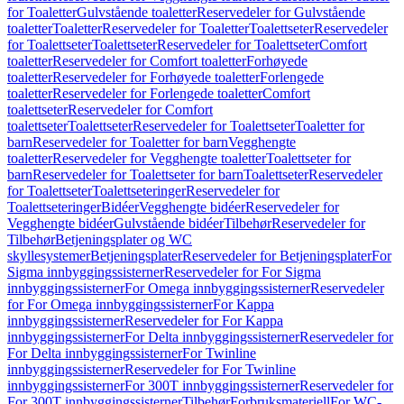
for Toaletter
Gulvstående toaletter
Reservedeler for Gulvstående
toaletter
Toaletter
Reservedeler for Toaletter
Toalettseter
Reservedeler
for Toalettseter
Toalettseter
Reservedeler for Toalettseter
Comfort
toaletter
Reservedeler for Comfort toaletter
Forhøyede
toaletter
Reservedeler for Forhøyede toaletter
Forlengede
toaletter
Reservedeler for Forlengede toaletter
Comfort
toalettseter
Reservedeler for Comfort
toalettseter
Toalettseter
Reservedeler for Toalettseter
Toaletter for
barn
Reservedeler for Toaletter for barn
Vegghengte
toaletter
Reservedeler for Vegghengte toaletter
Toalettseter for
barn
Reservedeler for Toalettseter for barn
Toalettseter
Reservedeler
for Toalettseter
Toalettseteringer
Reservedeler for
Toalettseteringer
Bidéer
Vegghengte bidéer
Reservedeler for
Vegghengte bidéer
Gulvstående bidéer
Tilbehør
Reservedeler for
Tilbehør
Betjeningsplater og WC
skyllesystemer
Betjeningsplater
Reservedeler for Betjeningsplater
For
Sigma innbyggingssisterner
Reservedeler for For Sigma
innbyggingssisterner
For Omega innbyggingssisterner
Reservedeler
for For Omega innbyggingssisterner
For Kappa
innbyggingssisterner
Reservedeler for For Kappa
innbyggingssisterner
For Delta innbyggingssisterner
Reservedeler for
For Delta innbyggingssisterner
For Twinline
innbyggingssisterner
Reservedeler for For Twinline
innbyggingssisterner
For 300T innbyggingssisterner
Reservedeler for
For 300T innbyggingssisterner
Tilbehør
Forbruksmateriell
For WC-