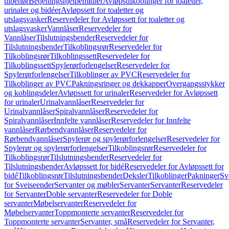
tilbehør
Betjeningshjelpemidler
Avløpstilkoblinger for toaletter,
urinaler og bidéer
Avløpssett for toaletter og
utslagsvasker
Reservedeler for Avløpssett for toaletter og
utslagsvasker
Vannlåser
Reservedeler for
Vannlåser
Tilslutningsbender
Reservedeler for
Tilslutningsbender
Tilkoblingsrør
Reservedeler for
Tilkoblingsrør
Tilkoblingssett
Reservedeler for
Tilkoblingssett
Spylerørforlengelser
Reservedeler for
Spylerørforlengelser
Tilkoblinger av PVC
Reservedeler for
Tilkoblinger av PVC
Pakningsringer og dekkapper
Overgangsstykker
og koblingsdeler
Avløpssett for urinaler
Reservedeler for Avløpssett
for urinaler
Urinalvannlåser
Reservedeler for
Urinalvannlåser
Spiralvannlåser
Reservedeler for
Spiralvannlåser
Innfelte vannlåser
Reservedeler for Innfelte
vannlåser
Rørbendvannlåser
Reservedeler for
Rørbendvannlåser
Spylerør og spylerørforlengelser
Reservedeler for
Spylerør og spylerørforlengelser
Tilkoblingsrør
Reservedeler for
Tilkoblingsrør
Tilslutningsbender
Reservedeler for
Tilslutningsbender
Avløpssett for bidé
Reservedeler for Avløpssett for
bidé
Tilkoblingsrør
Tilslutningsbender
Deksler
Tilkoblinger
Pakninger
Sv
for Sveiseender
Servanter og møbler
Servanter
Servanter
Reservedeler
for Servanter
Doble servanter
Reservedeler for Doble
servanter
Møbelservanter
Reservedeler for
Møbelservanter
Toppmonterte servanter
Reservedeler for
Toppmonterte servanter
Servanter, små
Reservedeler for Servanter,