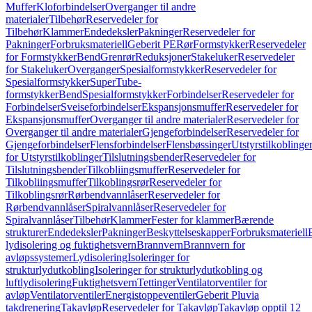
Muffer
Kloforbindelser
Overganger til andre
materialer
Tilbehør
Reservedeler for
Tilbehør
Klammer
Endedeksler
Pakninger
Reservedeler for
Pakninger
Forbruksmateriell
Geberit PE
Rør
Formstykker
Reservedeler
for Formstykker
Bend
Grenrør
Reduksjoner
Stakeluker
Reservedeler
for Stakeluker
Overganger
Spesialformstykker
Reservedeler for
Spesialformstykker
SuperTube-
formstykker
Bend
Spesialformstykker
Forbindelser
Reservedeler for
Forbindelser
Sveiseforbindelser
Ekspansjonsmuffer
Reservedeler for
Ekspansjonsmuffer
Overganger til andre materialer
Reservedeler for
Overganger til andre materialer
Gjengeforbindelser
Reservedeler for
Gjengeforbindelser
Flensforbindelser
Flensbøssinger
Utstyrstilkoblinge
for Utstyrstilkoblinger
Tilslutningsbender
Reservedeler for
Tilslutningsbender
Tilkobliingsmuffer
Reservedeler for
Tilkobliingsmuffer
Tilkoblingsrør
Reservedeler for
Tilkoblingsrør
Rørbendvannlåser
Reservedeler for
Rørbendvannlåser
Spiralvannlåser
Reservedeler for
Spiralvannlåser
Tilbehør
Klammer
Fester for klammer
Bærende
strukturer
Endedeksler
Pakninger
Beskyttelseskapper
Forbruksmateriell
lydisolering og fuktighetsvern
Brannvern
Brannvern for
avløpssystemer
Lydisolering
Isoleringer for
strukturlydutkobling
Isoleringer for strukturlydutkobling og
luftlydisolering
Fuktighetsvern
Tettinger
Ventilatorventiler for
avløp
Ventilatorventiler
Energistoppeventiler
Geberit Pluvia
takdrenering
Takavløp
Reservedeler for Takavløp
Takavløp opptil 12