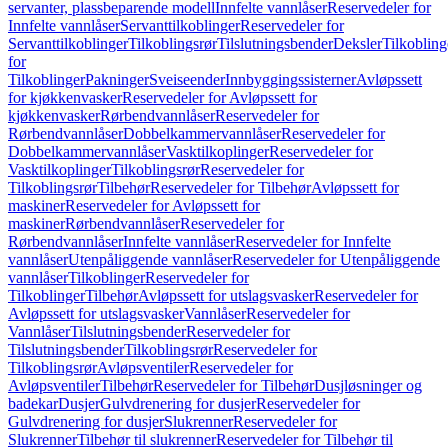
servanter, plassbeparende modell
Innfelte vannlåser
Reservedeler for
Innfelte vannlåser
Servanttilkoblinger
Reservedeler for
Servanttilkoblinger
Tilkoblingsrør
Tilslutningsbender
Deksler
Tilkobling
for
Tilkoblinger
Pakninger
Sveiseender
Innbyggingssisterner
Avløpssett
for kjøkkenvasker
Reservedeler for Avløpssett for
kjøkkenvasker
Rørbendvannlåser
Reservedeler for
Rørbendvannlåser
Dobbelkammervannlåser
Reservedeler for
Dobbelkammervannlåser
Vasktilkoplinger
Reservedeler for
Vasktilkoplinger
Tilkoblingsrør
Reservedeler for
Tilkoblingsrør
Tilbehør
Reservedeler for Tilbehør
Avløpssett for
maskiner
Reservedeler for Avløpssett for
maskiner
Rørbendvannlåser
Reservedeler for
Rørbendvannlåser
Innfelte vannlåser
Reservedeler for Innfelte
vannlåser
Utenpåliggende vannlåser
Reservedeler for Utenpåliggende
vannlåser
Tilkoblinger
Reservedeler for
Tilkoblinger
Tilbehør
Avløpssett for utslagsvasker
Reservedeler for
Avløpssett for utslagsvasker
Vannlåser
Reservedeler for
Vannlåser
Tilslutningsbender
Reservedeler for
Tilslutningsbender
Tilkoblingsrør
Reservedeler for
Tilkoblingsrør
Avløpsventiler
Reservedeler for
Avløpsventiler
Tilbehør
Reservedeler for Tilbehør
Dusjløsninger og
badekar
Dusjer
Gulvdrenering for dusjer
Reservedeler for
Gulvdrenering for dusjer
Slukrenner
Reservedeler for
Slukrenner
Tilbehør til slukrenner
Reservedeler for Tilbehør til