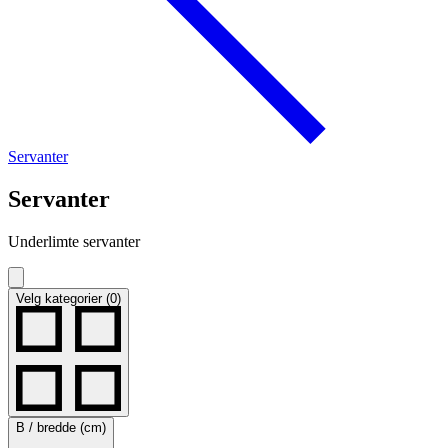
Servanter
Servanter
Underlimte servanter
Velg kategorier (0)
B / bredde (cm)