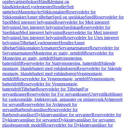
oppbevaringsbokser
Håndklestang og
håndklekroker
Lyselementer
Hendler
Sett
støtteben
Magnettavler
Stikkontakter
Reservedeler for
Stikkontakter
Annet tilbehør
Speil og speilskap
Speil
Reservedeler for
Speil
Med integrert belysning
Reservedeler for Med integrert
belysning
Uten integrert belysning
Speilskap
Reservedeler for
Speilskap
Med integrert belysning
Reservedeler for Med integrert
belysning
Uten integrert belysning
Reservedeler for Uten integrert
belysning
Tilbehør
Lyselementer
Hendler
Annet
tilbehør
Stikkontakter
Armaturer
Servantarmaturer
Reservedeler for
Servantarmaturer
Montering av stativ, nettdrift
Reservedeler for
Montering av stativ, nettdrift
Stativmontering,
batteridrift
Reservedeler for Stativmontering, batteridrift
Stående
montasje, blandebatteri med enhåndsgrep
Reservedeler for Stående
montasje, blandebatteri med enhåndsgrep
Veggmontasje,
nettdrift
Reservedeler for Veggmontasje, nettdrift
Veggmontasje,
batteridrift
Reservedeler for Veggmontasje,
batteridrift
Tilbehør
Reservedeler for Tilbehør
For
servantkraner
Reservedeler for For servantkraner
Utstyrstilkoblinger
for vaskeområde, kjøkkenvask, apparater og utslagsvask
Avløpssett
for servant
Reservedeler for Avløpssett for
servant
Rørbendvannlåser
Reservedeler for
Rørbendvannlåser
Dykkrørvannlåser for servanter
Reservedeler for
Dykkrørvannlåser for servanter
Dykkrørvannlåser for servanter,
plassbeparende modell
Reservedeler for Dykkrørvannlåser for