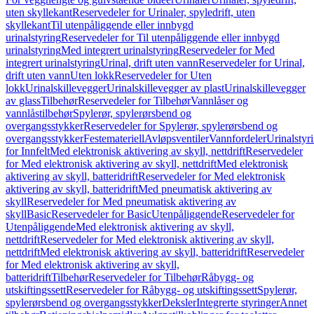
uten skyllekant
Reservedeler for Urinaler, spyledrift, uten
skyllekant
Til utenpåliggende eller innbygd
urinalstyring
Reservedeler for Til utenpåliggende eller innbygd
urinalstyring
Med integrert urinalstyring
Reservedeler for Med
integrert urinalstyring
Urinal, drift uten vann
Reservedeler for Urinal,
drift uten vann
Uten lokk
Reservedeler for Uten
lokk
Urinalskillevegger
Urinalskillevegger av plast
Urinalskillevegger
av glass
Tilbehør
Reservedeler for Tilbehør
Vannlåser og
vannlåstilbehør
Spylerør, spylerørsbend og
overgangsstykker
Reservedeler for Spylerør, spylerørsbend og
overgangsstykker
Festemateriell
Avløpsventiler
Vannfordeler
Urinalstyr
for Innfelt
Med elektronisk aktivering av skyll, nettdrift
Reservedeler
for Med elektronisk aktivering av skyll, nettdrift
Med elektronisk
aktivering av skyll, batteridrift
Reservedeler for Med elektronisk
aktivering av skyll, batteridrift
Med pneumatisk aktivering av
skyll
Reservedeler for Med pneumatisk aktivering av
skyll
Basic
Reservedeler for Basic
Utenpåliggende
Reservedeler for
Utenpåliggende
Med elektronisk aktivering av skyll,
nettdrift
Reservedeler for Med elektronisk aktivering av skyll,
nettdrift
Med elektronisk aktivering av skyll, batteridrift
Reservedeler
for Med elektronisk aktivering av skyll,
batteridrift
Tilbehør
Reservedeler for Tilbehør
Råbygg- og
utskiftingssett
Reservedeler for Råbygg- og utskiftingssett
Spylerør,
spylerørsbend og overgangsstykker
Deksler
Integrerte styringer
Annet