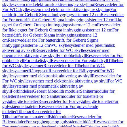
skyllesystem med elektronisk aktivering av skylling
Reservedeler for
For WC-skyllesystem med elektronisk aktivering av skylling
For
nettdrift, for Geberit Sigma innbyggingssisterner 12 cm
Reservedeler
for For nettdrift, for Geberit Sigma innbyggingssisterner 12 cm
Ikke
egnet for Geberit Omega innbyggingssisterner 12 cm
Reservedeler
for Ikke egnet for Geberit Omega innbyggingssisterner 12 cm
For
batteridrift, for Geberit Sigma innbyggingssisterne 12
cm
Reservedeler for For batteridrift, for Geberit Sigma
innbyggingssisterne 12 cm
WC-skyllesystemer med pneumatisk
aktivering av skyll
Reservedeler for WC-skyllesystemer med
pneumatisk aktivering av skyll
For dobbeltskyll
Reservedeler for For
dobbeltskyll
For enkeltskyll
Reservedeler for For enkeltskyll
Tilbehør
for WC-skyllesystemer
Reservedeler for Tilbehør for WC-
skyllesystemer
Råbyggsett
Reservedeler for Råbyggsett
For WC
skyllesystemer med elektronisk aktivering av skyll
Reservedeler for
For WC skyllesystemer med elektronisk aktivering av skyll
For WC
skyllesystemer med pneumatisk aktivering av
skyll
Forbindelser
Geberit Monolith moduler
Sanitærmoduler for
toaletter
Reservedeler for Sanitærmoduler for toaletter
For
vegghengte toaletter
Reservedeler for For vegghengte toaletter
For
gulvstående toaletter
Reservedeler for For gulvstående
toaletter
Tilbehør
Reservedeler for
Tilbehør
Forbruksmateriell
Bidémoduler
Reservedeler for
Bidémoduler
For vegghengte og gulvstående bidéer
Reservedeler for
For vegghengte og gulvstående bidéer
Urinaler
Urinaler, spyledrift,