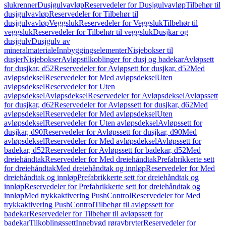
slukrenner
Dusjgulvavløp
Reservedeler for Dusjgulvavløp
Tilbehør til
dusjgulvavløp
Reservedeler for Tilbehør til
dusjgulvavløp
Veggsluk
Reservedeler for Veggsluk
Tilbehør til
veggsluk
Reservedeler for Tilbehør til veggsluk
Dusjkar og
dusjgulv
Dusjgulv av
mineralmateriale
Innbyggingselementer
Nisjebokser til
dusjer
Nisjebokser
Avløpstilkoblinger for dusj og badekar
Avløpsett
for dusjkar, d52
Reservedeler for Avløpsett for dusjkar, d52
Med
avløpsdeksel
Reservedeler for Med avløpsdeksel
Uten
avløpsdeksel
Reservedeler for Uten
avløpsdeksel
Avløpsdeksel
Reservedeler for Avløpsdeksel
Avløpssett
for dusjkar, d62
Reservedeler for Avløpssett for dusjkar, d62
Med
avløpsdeksel
Reservedeler for Med avløpsdeksel
Uten
avløpsdeksel
Reservedeler for Uten avløpsdeksel
Avløpssett for
dusjkar, d90
Reservedeler for Avløpssett for dusjkar, d90
Med
avløpsdeksel
Reservedeler for Med avløpsdeksel
Avløpssett for
badekar, d52
Reservedeler for Avløpssett for badekar, d52
Med
dreiehåndtak
Reservedeler for Med dreiehåndtak
Prefabrikkerte sett
for dreiehåndtak
Med dreiehåndtak og innløp
Reservedeler for Med
dreiehåndtak og innløp
Prefabrikkerte sett for dreiehåndtak og
innløp
Reservedeler for Prefabrikkerte sett for dreiehåndtak og
innløp
Med trykkaktivering PushControl
Reservedeler for Med
trykkaktivering PushControl
Tilbehør til avløpssett for
badekar
Reservedeler for Tilbehør til avløpssett for
badekar
Tilkoblingssett
Innebygd røravbryter
Reservedeler for