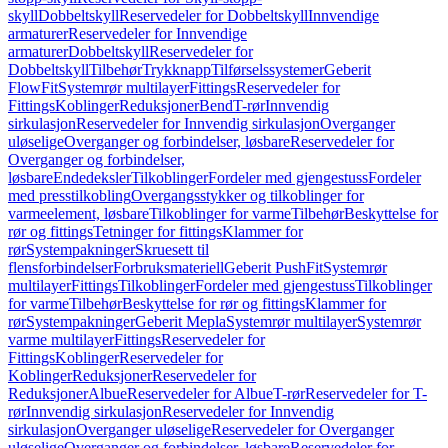
skyll
Dobbeltskyll
Reservedeler for Dobbeltskyll
Innvendige
armaturer
Reservedeler for Innvendige
armaturer
Dobbeltskyll
Reservedeler for
Dobbeltskyll
Tilbehør
Trykknapp
Tilførselssystemer
Geberit
FlowFit
Systemrør multilayer
Fittings
Reservedeler for
Fittings
Koblinger
Reduksjoner
Bend
T-rør
Innvendig
sirkulasjon
Reservedeler for Innvendig sirkulasjon
Overganger
uløselige
Overganger og forbindelser, løsbare
Reservedeler for
Overganger og forbindelser,
løsbare
Endedeksler
Tilkoblinger
Fordeler med gjengestuss
Fordeler
med presstilkobling
Overgangsstykker og tilkoblinger for
varmeelement, løsbare
Tilkoblinger for varme
Tilbehør
Beskyttelse for
rør og fittings
Tetninger for fittings
Klammer for
rør
Systempakninger
Skruesett til
flensforbindelser
Forbruksmateriell
Geberit PushFit
Systemrør
multilayer
Fittings
Tilkoblinger
Fordeler med gjengestuss
Tilkoblinger
for varme
Tilbehør
Beskyttelse for rør og fittings
Klammer for
rør
Systempakninger
Geberit Mepla
Systemrør multilayer
Systemrør
varme multilayer
Fittings
Reservedeler for
Fittings
Koblinger
Reservedeler for
Koblinger
Reduksjoner
Reservedeler for
Reduksjoner
Albue
Reservedeler for Albue
T-rør
Reservedeler for T-
rør
Innvendig sirkulasjon
Reservedeler for Innvendig
sirkulasjon
Overganger uløselige
Reservedeler for Overganger
uløselige
Overganger og forbindelser, løsbare
Reservedeler for