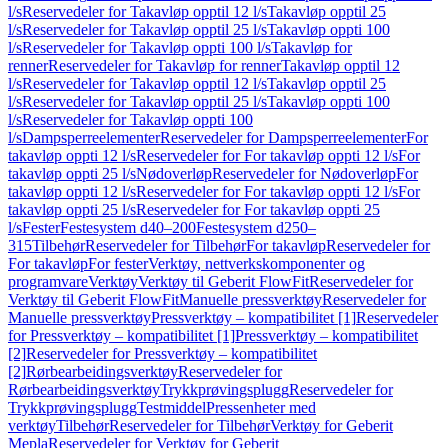
l/s
Reservedeler for Takavløp opptil 12 l/s
Takavløp opptil 25
l/s
Reservedeler for Takavløp opptil 25 l/s
Takavløp oppti 100
l/s
Reservedeler for Takavløp oppti 100 l/s
Takavløp for
renner
Reservedeler for Takavløp for renner
Takavløp opptil 12
l/s
Reservedeler for Takavløp opptil 12 l/s
Takavløp opptil 25
l/s
Reservedeler for Takavløp opptil 25 l/s
Takavløp oppti 100
l/s
Reservedeler for Takavløp oppti 100
l/s
Dampsperreelementer
Reservedeler for Dampsperreelementer
For
takavløp oppti 12 l/s
Reservedeler for For takavløp oppti 12 l/s
For
takavløp oppti 25 l/s
Nødoverløp
Reservedeler for Nødoverløp
For
takavløp oppti 12 l/s
Reservedeler for For takavløp oppti 12 l/s
For
takavløp oppti 25 l/s
Reservedeler for For takavløp oppti 25
l/s
Fester
Festesystem d40–200
Festesystem d250–
315
Tilbehør
Reservedeler for Tilbehør
For takavløp
Reservedeler for
For takavløp
For fester
Verktøy, nettverkskomponenter og
programvare
Verktøy
Verktøy til Geberit FlowFit
Reservedeler for
Verktøy til Geberit FlowFit
Manuelle pressverktøy
Reservedeler for
Manuelle pressverktøy
Pressverktøy – kompatibilitet [1]
Reservedeler
for Pressverktøy – kompatibilitet [1]
Pressverktøy – kompatibilitet
[2]
Reservedeler for Pressverktøy – kompatibilitet
[2]
Rørbearbeidingsverktøy
Reservedeler for
Rørbearbeidingsverktøy
Trykkprøvingsplugg
Reservedeler for
Trykkprøvingsplugg
Testmiddel
Pressenheter med
verktøy
Tilbehør
Reservedeler for Tilbehør
Verktøy for Geberit
Mepla
Reservedeler for Verktøy for Geberit