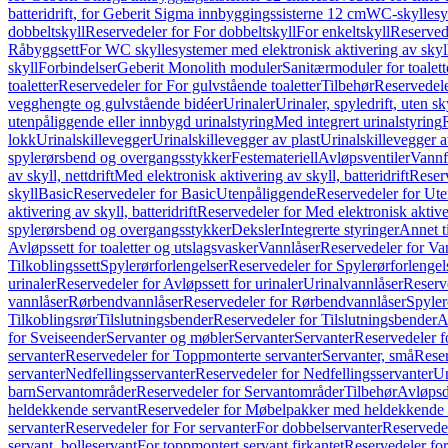
batteridrift, for Geberit Sigma innbyggingssisterne 12 cm
WC-skyllesys
dobbeltskyll
Reservedeler for For dobbeltskyll
For enkeltskyll
Reservede
Råbyggsett
For WC skyllesystemer med elektronisk aktivering av skyl
skyll
Forbindelser
Geberit Monolith moduler
Sanitærmoduler for toalett
toaletter
Reservedeler for For gulvstående toaletter
Tilbehør
Reservedele
vegghengte og gulvstående bidéer
Urinaler
Urinaler, spyledrift, uten s
utenpåliggende eller innbygd urinalstyring
Med integrert urinalstyring
lokk
Urinalskillevegger
Urinalskillevegger av plast
Urinalskillevegger a
spylerørsbend og overgangsstykker
Festemateriell
Avløpsventiler
Vannf
av skyll, nettdrift
Med elektronisk aktivering av skyll, batteridrift
Reserv
skyll
Basic
Reservedeler for Basic
Utenpåliggende
Reservedeler for Ut
aktivering av skyll, batteridrift
Reservedeler for Med elektronisk aktiveri
spylerørsbend og overgangsstykker
Deksler
Integrerte styringer
Annet t
Avløpssett for toaletter og utslagsvasker
Vannlåser
Reservedeler for Va
Tilkoblingssett
Spylerørforlengelser
Reservedeler for Spylerørforlengel
urinaler
Reservedeler for Avløpssett for urinaler
Urinalvannlåser
Reserv
vannlåser
Rørbendvannlåser
Reservedeler for Rørbendvannlåser
Spyler
Tilkoblingsrør
Tilslutningsbender
Reservedeler for Tilslutningsbender
A
for Sveiseender
Servanter og møbler
Servanter
Servanter
Reservedeler f
servanter
Reservedeler for Toppmonterte servanter
Servanter, små
Reser
servanter
Nedfellingsservanter
Reservedeler for Nedfellingsservanter
Un
barn
Servantområder
Reservedeler for Servantområder
Tilbehør
Avløpsd
heldekkende servant
Reservedeler for Møbelpakker med heldekkende 
servanter
Reservedeler for For servanter
For dobbelservanter
Reservedel
servant, bolleservant
For toppmontert servant firkantet
Reservedeler for