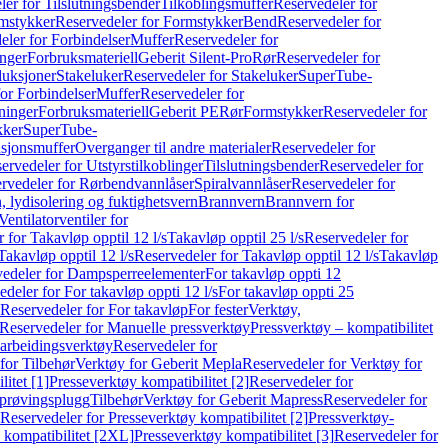
er for Tilslutningsbender
Tilkoblingsmuffer
Reservedeler for
mstykker
Reservedeler for Formstykker
Bend
Reservedeler for
eler for Forbindelser
Muffer
Reservedeler for
nger
Forbruksmateriell
Geberit Silent-Pro
Rør
Reservedeler for
duksjoner
Stakeluker
Reservedeler for Stakeluker
SuperTube-
or Forbindelser
Muffer
Reservedeler for
ninger
Forbruksmateriell
Geberit PE
Rør
Formstykker
Reservedeler for
kker
SuperTube-
nsjonsmuffer
Overganger til andre materialer
Reservedeler for
ervedeler for Utstyrstilkoblinger
Tilslutningsbender
Reservedeler for
rvedeler for Rørbendvannlåser
Spiralvannlåser
Reservedeler for
 lydisolering og fuktighetsvern
Brannvern
Brannvern for
Ventilatorventiler for
 for Takavløp opptil 12 l/s
Takavløp opptil 25 l/s
Reservedeler for
Takavløp opptil 12 l/s
Reservedeler for Takavløp opptil 12 l/s
Takavløp
edeler for Dampsperreelementer
For takavløp oppti 12
deler for For takavløp oppti 12 l/s
For takavløp oppti 25
Reservedeler for For takavløp
For fester
Verktøy,
Reservedeler for Manuelle pressverktøy
Pressverktøy – kompatibilitet
arbeidingsverktøy
Reservedeler for
for Tilbehør
Verktøy for Geberit Mepla
Reservedeler for Verktøy for
itet [1]
Presseverktøy kompatibilitet [2]
Reservedeler for
kprøvingsplugg
Tilbehør
Verktøy for Geberit Mapress
Reservedeler for
Reservedeler for Presseverktøy kompatibilitet [2]
Pressverktøy-
 kompatibilitet [2XL]
Presseverktøy kompatibilitet [3]
Reservedeler for