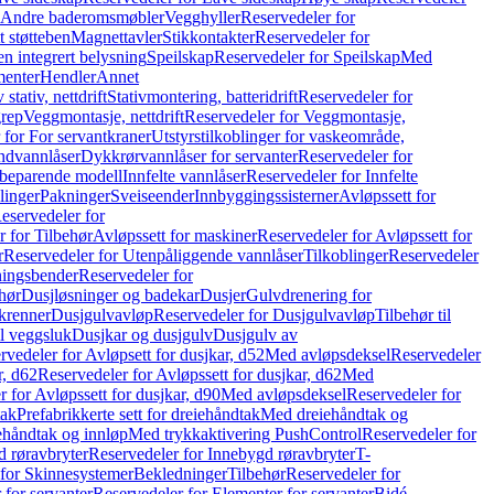
r Andre baderomsmøbler
Vegghyller
Reservedeler for
t støtteben
Magnettavler
Stikkontakter
Reservedeler for
n integrert belysning
Speilskap
Reservedeler for Speilskap
Med
menter
Hendler
Annet
tativ, nettdrift
Stativmontering, batteridrift
Reservedeler for
grep
Veggmontasje, nettdrift
Reservedeler for Veggmontasje,
 for For servantkraner
Utstyrstilkoblinger for vaskeområde,
ndvannlåser
Dykkrørvannlåser for servanter
Reservedeler for
ssbeparende modell
Innfelte vannlåser
Reservedeler for Innfelte
linger
Pakninger
Sveiseender
Innbyggingssisterner
Avløpssett for
eservedeler for
r for Tilbehør
Avløpssett for maskiner
Reservedeler for Avløpssett for
r
Reservedeler for Utenpåliggende vannlåser
Tilkoblinger
Reservedeler
tningsbender
Reservedeler for
hør
Dusjløsninger og badekar
Dusjer
Gulvdrenering for
ukrenner
Dusjgulvavløp
Reservedeler for Dusjgulvavløp
Tilbehør til
il veggsluk
Dusjkar og dusjgulv
Dusjgulv av
rvedeler for Avløpsett for dusjkar, d52
Med avløpsdeksel
Reservedeler
r, d62
Reservedeler for Avløpssett for dusjkar, d62
Med
 for Avløpssett for dusjkar, d90
Med avløpsdeksel
Reservedeler for
tak
Prefabrikkerte sett for dreiehåndtak
Med dreiehåndtak og
iehåndtak og innløp
Med trykkaktivering PushControl
Reservedeler for
 røravbryter
Reservedeler for Innebygd røravbryter
T-
 for Skinnesystemer
Bekledninger
Tilbehør
Reservedeler for
 for servanter
Reservedeler for Elementer for servanter
Bidé-