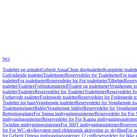
NO
Toaletter og urinaler
Geberit AquaClean dusjtoaletter
Komplette toalett
Gulvstående toaletter
Toalettseter
Reservedeler for Toalettseter
For toale
toaletter
For toalettseter
Reservedeler for For toalettseter
Tilbehør
Reserv
toaletter
Toaletter
Forbruksmateriell
Toalett og toalettseter
Vegghengte to
toaletter
Toaletter
Reservedeler for Toaletter
Toalettseter
Reservedeler for
Forhøyede toaletter
Forlengede toaletter
Reservedeler for Forlengede to
Toaletter for barn
Vegghengte toaletter
Reservedeler for Vegghengte toa
Toalettseteringer
Bidéer
Vegghengte bidéer
Reservedeler for Vegghengt
Betjeningsplater
For Sigma innbyggingssisterner
Reservedeler for For 
innbyggingssisterner
Reservedeler for For Kappa innbyggingssisterner
Twinline innbyggingssisterner
For 300T innbyggingssisterner
Reserved
for For WC-skyllesystem med elektronisk aktivering av skylling
For n
for Geberit Omega innbyggingssisterner 12 cm
Reservedeler for Ikke