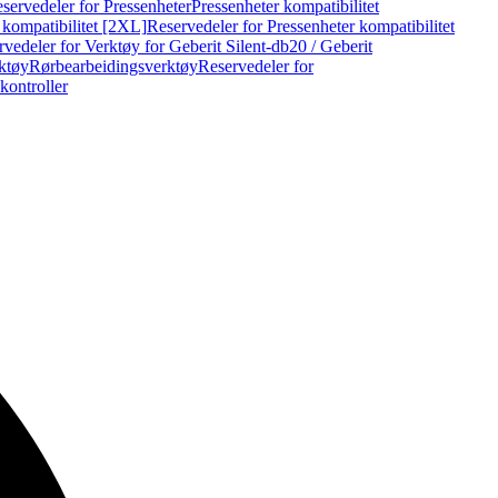
servedeler for Pressenheter
Pressenheter kompatibilitet
 kompatibilitet [2XL]
Reservedeler for Pressenheter kompatibilitet
vedeler for Verktøy for Geberit Silent-db20 / Geberit
rktøy
Rørbearbeidingsverktøy
Reservedeler for
kontroller