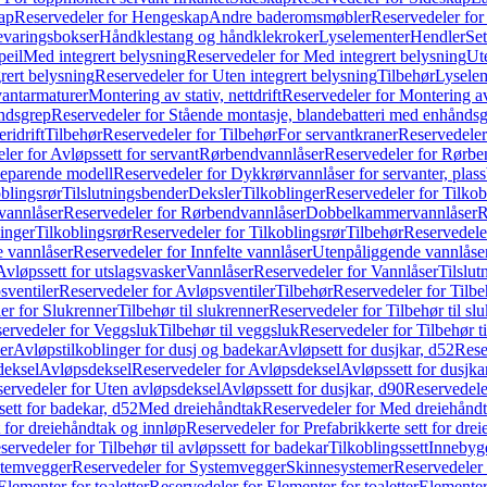
ap
Reservedeler for Hengeskap
Andre baderomsmøbler
Reservedeler fo
evaringsbokser
Håndklestang og håndklekroker
Lyselementer
Hendler
Set
peil
Med integrert belysning
Reservedeler for Med integrert belysning
Ute
rert belysning
Reservedeler for Uten integrert belysning
Tilbehør
Lysele
vantarmaturer
Montering av stativ, nettdrift
Reservedeler for Montering av s
åndsgrep
Reservedeler for Stående montasje, blandebatteri med enhånds
ridrift
Tilbehør
Reservedeler for Tilbehør
For servantkraner
Reservedeler
ler for Avløpssett for servant
Rørbendvannlåser
Reservedeler for Rørbe
beparende modell
Reservedeler for Dykkrørvannlåser for servanter, pla
blingsrør
Tilslutningsbender
Deksler
Tilkoblinger
Reservedeler for Tilkob
vannlåser
Reservedeler for Rørbendvannlåser
Dobbelkammervannlåser
R
linger
Tilkoblingsrør
Reservedeler for Tilkoblingsrør
Tilbehør
Reservedele
e vannlåser
Reservedeler for Innfelte vannlåser
Utenpåliggende vannlåse
Avløpssett for utslagsvasker
Vannlåser
Reservedeler for Vannlåser
Tilslu
sventiler
Reservedeler for Avløpsventiler
Tilbehør
Reservedeler for Tilbe
er for Slukrenner
Tilbehør til slukrenner
Reservedeler for Tilbehør til sl
ervedeler for Veggsluk
Tilbehør til veggsluk
Reservedeler for Tilbehør t
er
Avløpstilkoblinger for dusj og badekar
Avløpsett for dusjkar, d52
Rese
deksel
Avløpsdeksel
Reservedeler for Avløpsdeksel
Avløpssett for dusjka
ervedeler for Uten avløpsdeksel
Avløpssett for dusjkar, d90
Reservedeler
ett for badekar, d52
Med dreiehåndtak
Reservedeler for Med dreiehånd
t for dreiehåndtak og innløp
Reservedeler for Prefabrikkerte sett for dre
servedeler for Tilbehør til avløpssett for badekar
Tilkoblingssett
Innebygd
temvegger
Reservedeler for Systemvegger
Skinnesystemer
Reservedeler
Elementer for toaletter
Reservedeler for Elementer for toaletter
Elementer