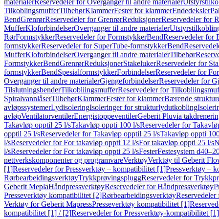
materialer
Reservedeler for Overganger til andre materialer
Utstyrstilko
Tilkoblingsmuffer
Tilbehør
Klammer
Fester for klammer
Endedeksler
Pa
Bend
Grenrør
Reservedeler for Grenrør
Reduksjoner
Reservedeler for 
Muffer
Kloforbindelser
Overganger til andre materialer
Utstyrstilkoblin
Rør
Formstykker
Reservedeler for Formstykker
Bend
Reservedeler for
formstykker
Reservedeler for SuperTube-formstykker
Bend
Reservedel
Muffer
Kloforbindelser
Overganger til andre materialer
Tilbehør
Reserve
Formstykker
Bend
Grenrør
Reduksjoner
Stakeluker
Reservedeler for St
formstykker
Bend
Spesialformstykker
Forbindelser
Reservedeler for For
Overganger til andre materialer
Gjengeforbindelser
Reservedeler for G
Tilslutningsbender
Tilkobliingsmuffer
Reservedeler for Tilkobliingsmuf
Spiralvannlåser
Tilbehør
Klammer
Fester for klammer
Bærende struktur
avløpssystemer
Lydisolering
Isoleringer for strukturlydutkobling
Isoleri
avløp
Ventilatorventiler
Energistoppeventiler
Geberit Pluvia takdreneri
Takavløp opptil 25 l/s
Takavløp oppti 100 l/s
Reservedeler for Takavløp
opptil 25 l/s
Reservedeler for Takavløp opptil 25 l/s
Takavløp oppti 100
l/s
Reservedeler for For takavløp oppti 12 l/s
For takavløp oppti 25 l/s
N
l/s
Reservedeler for For takavløp oppti 25 l/s
Fester
Festesystem d40–2
nettverkskomponenter og programvare
Verktøy
Verktøy til Geberit Flo
[1]
Reservedeler for Pressverktøy – kompatibilitet [1]
Pressverktøy – ko
Rørbearbeidingsverktøy
Trykkprøvingsplugg
Reservedeler for Trykkp
Geberit Mepla
Håndpressverktøy
Reservedeler for Håndpressverktøy
P
Presseverktøy kompatibilitet [2]
Rørbearbeidingsverktøy
Reservedeler 
Verktøy for Geberit Mapress
Presseverktøy kompatibilitet [1]
Reservede
kompatibilitet [1] / [2]
Reservedeler for Pressverktøy-kompatibilitet [1] 