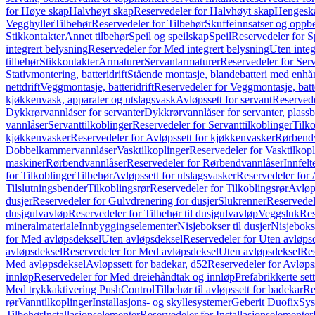
for Høye skap
Halvhøyt skap
Reservedeler for Halvhøyt skap
Hengesk
Vegghyller
Tilbehør
Reservedeler for Tilbehør
Skuffeinnsatser og oppb
Stikkontakter
Annet tilbehør
Speil og speilskap
Speil
Reservedeler for S
integrert belysning
Reservedeler for Med integrert belysning
Uten integ
tilbehør
Stikkontakter
Armaturer
Servantarmaturer
Reservedeler for Ser
Stativmontering, batteridrift
Stående montasje, blandebatteri med enh
nettdrift
Veggmontasje, batteridrift
Reservedeler for Veggmontasje, batte
kjøkkenvask, apparater og utslagsvask
Avløpssett for servant
Reservede
Dykkrørvannlåser for servanter
Dykkrørvannlåser for servanter, plass
vannlåser
Servanttilkoblinger
Reservedeler for Servanttilkoblinger
Tilko
kjøkkenvasker
Reservedeler for Avløpssett for kjøkkenvasker
Rørbend
Dobbelkammervannlåser
Vasktilkoplinger
Reservedeler for Vasktilkop
maskiner
Rørbendvannlåser
Reservedeler for Rørbendvannlåser
Innfelt
for Tilkoblinger
Tilbehør
Avløpssett for utslagsvasker
Reservedeler for 
Tilslutningsbender
Tilkoblingsrør
Reservedeler for Tilkoblingsrør
Avløp
dusjer
Reservedeler for Gulvdrenering for dusjer
Slukrenner
Reservedel
dusjgulvavløp
Reservedeler for Tilbehør til dusjgulvavløp
Veggsluk
Res
mineralmateriale
Innbyggingselementer
Nisjebokser til dusjer
Nisjeboks
for Med avløpsdeksel
Uten avløpsdeksel
Reservedeler for Uten avløps
avløpsdeksel
Reservedeler for Med avløpsdeksel
Uten avløpsdeksel
Res
Med avløpsdeksel
Avløpssett for badekar, d52
Reservedeler for Avløpss
innløp
Reservedeler for Med dreiehåndtak og innløp
Prefabrikkerte set
Med trykkaktivering PushControl
Tilbehør til avløpssett for badekar
Re
rør
Vanntilkoplinger
Installasjons- og skyllesystemer
Geberit Duofix
Sys
Tilbehør
Installasjonselementer
Reservedeler for Installasjonselementer