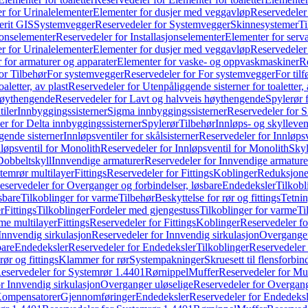
r for Urinalelementer
Elementer for dusjer med veggavløp
Reservedeler
rit GIS
Systemvegger
Reservedeler for Systemvegger
Skinnesystemer
Ti
jonselementer
Reservedeler for Installasjonselementer
Elementer for serv
r for Urinalelementer
Elementer for dusjer med veggavløp
Reservedeler
 for armaturer og apparater
Elementer for vaske- og oppvaskmaskiner
R
or Tilbehør
For systemvegger
Reservedeler for For systemvegger
For til
aletter, av plast
Reservedeler for Utenpåliggende sisterner for toaletter, 
høythengende
Reservedeler for Lavt og halvveis høythengende
Spylerør 
tiler
Innbyggingssisterner
Sigma innbyggingssisterner
Reservedeler for 
er for Delta innbyggingssisterner
Spylerør
Tilbehør
Innløps- og skylleven
gende sisterner
Innløpsventiler for skålsisterner
Reservedeler for Innløpsve
løpsventil for Monolith
Reservedeler for Innløpsventil for Monolith
Skyl
Dobbeltskyll
Innvendige armaturer
Reservedeler for Innvendige armature
temrør multilayer
Fittings
Reservedeler for Fittings
Koblinger
Reduksjone
eservedeler for Overganger og forbindelser, løsbare
Endedeksler
Tilkobl
sbare
Tilkoblinger for varme
Tilbehør
Beskyttelse for rør og fittings
Tetnin
r
Fittings
Tilkoblinger
Fordeler med gjengestuss
Tilkoblinger for varme
Ti
me multilayer
Fittings
Reservedeler for Fittings
Koblinger
Reservedeler f
Innvendig sirkulasjon
Reservedeler for Innvendig sirkulasjon
Overganger
bare
Endedeksler
Reservedeler for Endedeksler
Tilkoblinger
Reservedeler 
rør og fittings
Klammer for rør
Systempakninger
Skruesett til flensforbin
eservedeler for Systemrør 1.4401
Rørnippel
Muffer
Reservedeler for Mu
r Innvendig sirkulasjon
Overganger uløselige
Reservedeler for Overgang
Kompensatorer
Gjennomføringer
Endedeksler
Reservedeler for Endedeksl