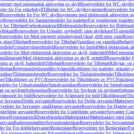
temer med pneumatisk aktivering av skyll
Reservedeler for WC-skylles
ler for For enkeltskyll
Tilbehør for WC-skyllesystemer
Reservedeler fo
l
Reservedeler for For WC skyllesystemer med elektronisk aktivering av
er
Reservedeler for Sanitærmoduler for toaletter
For vegghengte toaletter
r for Tilbehør
Forbruksmateriell
Bidémoduler
Reservedeler for Bidémod
kyllekant
Reservedeler for Urinaler, spyledrift, uten skyllekant
Til utenpål
Reservedeler for Med integrert urinalstyring
Urinal, drift uten vann
Reserv
v glass
Tilbehør
Reservedeler for Tilbehør
Vannlåser og vannlåstilbehør
S
ordeler
Urinalstyringer
Innfelt
Reservedeler for Innfelt
Med elektronisk akt
edeler for Med elektronisk aktivering av skyll, batteridrift
Med pneumati
enpåliggende
Med elektronisk aktivering av skyll, nettdrift
Reservedeler fo
ng av skyll, batteridrift
Tilbehør
Reservedeler for Tilbehør
Råbygg- og u
ilbehør
Betjeningshjelpemidler
Avløpstilkoblinger for toaletter, urinaler 
nnlåser
Tilslutningsbender
Reservedeler for Tilslutningsbender
Tilkobling
ser
Tilkoblinger av PVC
Reservedeler for Tilkoblinger av PVC
Paknings
edeler for Urinalvannlåser
Spiralvannlåser
Reservedeler for Spiralvannlå
ør og spylerørforlengelser
Reservedeler for Spylerør og spylerørforlenge
vløpssett for bidé
Reservedeler for Avløpssett for bidé
Tilkoblingsrør
Til
or Servanter
Doble servanter
Reservedeler for Doble servanter
Møbelserv
vedeler for Servanter, små
Hjørne-servanter
Reservedeler for Hjørne-ser
derlimte servanter
Reservedeler for Underlimte servanter
Servanter Com
eksel
Festemateriell
Dekorblending
Møbelpakker
Møbelpakker med hån
servant
Baderomsmøbler
Servantunderskap
Reservedeler for Servantund
er for For dobbelservanter
Benkeplater
Reservedeler for Benkeplater
For
 For toppmontert servant firkantet
Sideskap
Reservedeler for Sideskap
La