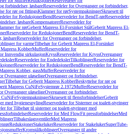
ler for Muffer
Reduksjoner
Reservedeler for
g forbindelser, løsbare
Reservedeler for Overganger og forbindelser,
se for rør og fittings
Klammer for rør
Systempakninger
Skruesett til
edeler for Reduksjoner
Bend
Reservedeler for Bend
T-rør
Reservedeler
indelser, løsbare
Kompensatorer
Reservedeler for
lammer for rør
Geberit Mapress El-Forsinket Stål
Geberit Mapress El-
ner
Reservedeler for Reduksjoner
Bend
Reservedeler for Bend
T-
, løsbare
Reservedeler for Overganger og forbindelser,
oblinger for varme
Tilbehør for Geberit Mapress El-Forsinket
t Mapress Kobber
Muffer
Reservedeler for
or Innvendig sirkulasjon
Kryss
Reservedeler for Kryss
Overganger
deksler
Reservedeler for Endedeksler
Tilkoblinger
Reservedeler for
ksjoner
Reservedeler for Reduksjoner
Bend
Reservedeler for Bend
T-
 Mapress Kobber, gass
Muffer
Reservedeler for
or Overganger uløselige
Overganger og forbindelser,
ger
Tilbehør for Geberit Mapress Kobber
Beskyttelse for rør og
berit Mapress CuNiFe
Systemrør 2.1972
Muffer
Reservedeler for
or Overganger uløselige
Overganger og forbindelser,
ss CuNiFe
Systempakninger
Skruesett til flensforbindelser
Geberit
nger med hygienespyling
Reservedeler for Sisterner og toalett-styringer
er for Tilbehør til sisterner og toalett-styringer med
essforbindelser
Reservedeler for Med FlowFit pressforbindelser
Med
blinger
Tilbakeslagsventiler
Med Mapress
enrør
Reduksjoner
Stakeluker
Reservedeler for Stakeluker
SuperTube-
nsjonsmuffer
Kromstålkoblinger
Overganger til andre