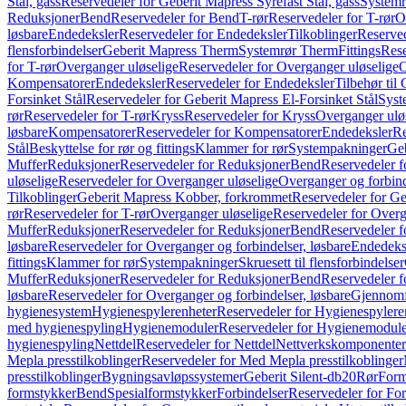
Stål, gass
Reservedeler for Geberit Mapress Syrefast Stål, gass
Systemr
Reduksjoner
Bend
Reservedeler for Bend
T-rør
Reservedeler for T-rør
O
løsbare
Endedeksler
Reservedeler for Endedeksler
Tilkoblinger
Reserved
flensforbindelser
Geberit Mapress Therm
Systemrør Therm
Fittings
Rese
for T-rør
Overganger uløselige
Reservedeler for Overganger uløselige
O
Kompensatorer
Endedeksler
Reservedeler for Endedeksler
Tilbehør til
Forsinket Stål
Reservedeler for Geberit Mapress El-Forsinket Stål
Syst
rør
Reservedeler for T-rør
Kryss
Reservedeler for Kryss
Overganger ulø
løsbare
Kompensatorer
Reservedeler for Kompensatorer
Endedeksler
Re
Stål
Beskyttelse for rør og fittings
Klammer for rør
Systempakninger
Ge
Muffer
Reduksjoner
Reservedeler for Reduksjoner
Bend
Reservedeler 
uløselige
Reservedeler for Overganger uløselige
Overganger og forbind
Tilkoblinger
Geberit Mapress Kobber, forkrommet
Reservedeler for G
rør
Reservedeler for T-rør
Overganger uløselige
Reservedeler for Overg
Muffer
Reduksjoner
Reservedeler for Reduksjoner
Bend
Reservedeler 
løsbare
Reservedeler for Overganger og forbindelser, løsbare
Endedeks
fittings
Klammer for rør
Systempakninger
Skruesett til flensforbindelser
Muffer
Reduksjoner
Reservedeler for Reduksjoner
Bend
Reservedeler 
løsbare
Reservedeler for Overganger og forbindelser, løsbare
Gjennomf
hygienesystem
Hygienespylerenheter
Reservedeler for Hygienespylere
med hygienespyling
Hygienemoduler
Reservedeler for Hygienemodul
hygienespyling
Nettdel
Reservedeler for Nettdel
Nettverkskomponenter
Mepla presstilkoblinger
Reservedeler for Med Mepla presstilkoblinger
presstilkoblinger
Bygningsavløpssystemer
Geberit Silent-db20
Rør
Form
formstykker
Bend
Spesialformstykker
Forbindelser
Reservedeler for For