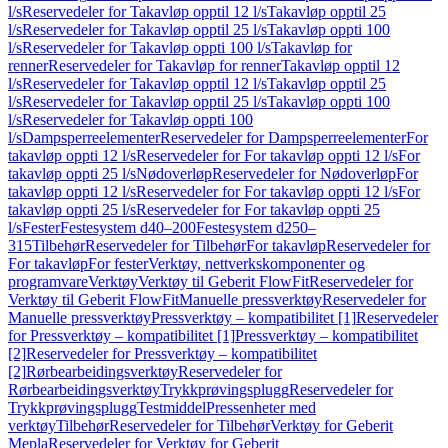
l/s
Reservedeler for Takavløp opptil 12 l/s
Takavløp opptil 25
l/s
Reservedeler for Takavløp opptil 25 l/s
Takavløp oppti 100
l/s
Reservedeler for Takavløp oppti 100 l/s
Takavløp for
renner
Reservedeler for Takavløp for renner
Takavløp opptil 12
l/s
Reservedeler for Takavløp opptil 12 l/s
Takavløp opptil 25
l/s
Reservedeler for Takavløp opptil 25 l/s
Takavløp oppti 100
l/s
Reservedeler for Takavløp oppti 100
l/s
Dampsperreelementer
Reservedeler for Dampsperreelementer
For
takavløp oppti 12 l/s
Reservedeler for For takavløp oppti 12 l/s
For
takavløp oppti 25 l/s
Nødoverløp
Reservedeler for Nødoverløp
For
takavløp oppti 12 l/s
Reservedeler for For takavløp oppti 12 l/s
For
takavløp oppti 25 l/s
Reservedeler for For takavløp oppti 25
l/s
Fester
Festesystem d40–200
Festesystem d250–
315
Tilbehør
Reservedeler for Tilbehør
For takavløp
Reservedeler for
For takavløp
For fester
Verktøy, nettverkskomponenter og
programvare
Verktøy
Verktøy til Geberit FlowFit
Reservedeler for
Verktøy til Geberit FlowFit
Manuelle pressverktøy
Reservedeler for
Manuelle pressverktøy
Pressverktøy – kompatibilitet [1]
Reservedeler
for Pressverktøy – kompatibilitet [1]
Pressverktøy – kompatibilitet
[2]
Reservedeler for Pressverktøy – kompatibilitet
[2]
Rørbearbeidingsverktøy
Reservedeler for
Rørbearbeidingsverktøy
Trykkprøvingsplugg
Reservedeler for
Trykkprøvingsplugg
Testmiddel
Pressenheter med
verktøy
Tilbehør
Reservedeler for Tilbehør
Verktøy for Geberit
Mepla
Reservedeler for Verktøy for Geberit