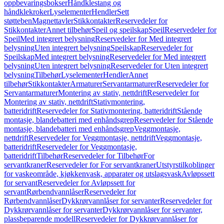
oppbevaringsbokser
Håndklestang og
håndklekroker
Lyselementer
Hendler
Sett
støtteben
Magnettavler
Stikkontakter
Reservedeler for
Stikkontakter
Annet tilbehør
Speil og speilskap
Speil
Reservedeler for
Speil
Med integrert belysning
Reservedeler for Med integrert
belysning
Uten integrert belysning
Speilskap
Reservedeler for
Speilskap
Med integrert belysning
Reservedeler for Med integrert
belysning
Uten integrert belysning
Reservedeler for Uten integrert
belysning
Tilbehør
Lyselementer
Hendler
Annet
tilbehør
Stikkontakter
Armaturer
Servantarmaturer
Reservedeler for
Servantarmaturer
Montering av stativ, nettdrift
Reservedeler for
Montering av stativ, nettdrift
Stativmontering,
batteridrift
Reservedeler for Stativmontering, batteridrift
Stående
montasje, blandebatteri med enhåndsgrep
Reservedeler for Stående
montasje, blandebatteri med enhåndsgrep
Veggmontasje,
nettdrift
Reservedeler for Veggmontasje, nettdrift
Veggmontasje,
batteridrift
Reservedeler for Veggmontasje,
batteridrift
Tilbehør
Reservedeler for Tilbehør
For
servantkraner
Reservedeler for For servantkraner
Utstyrstilkoblinger
for vaskeområde, kjøkkenvask, apparater og utslagsvask
Avløpssett
for servant
Reservedeler for Avløpssett for
servant
Rørbendvannlåser
Reservedeler for
Rørbendvannlåser
Dykkrørvannlåser for servanter
Reservedeler for
Dykkrørvannlåser for servanter
Dykkrørvannlåser for servanter,
plassbeparende modell
Reservedeler for Dykkrørvannlåser for