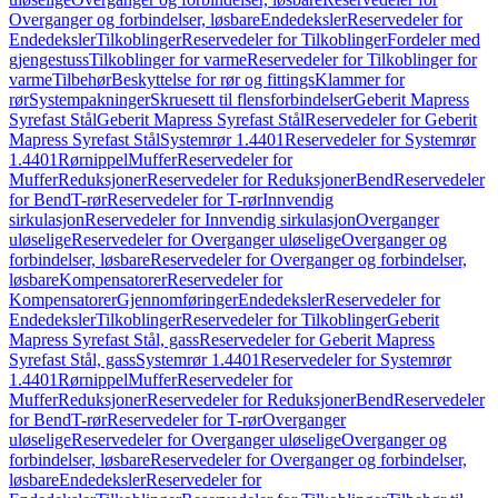
Overganger og forbindelser, løsbare
Endedeksler
Reservedeler for
Endedeksler
Tilkoblinger
Reservedeler for Tilkoblinger
Fordeler med
gjengestuss
Tilkoblinger for varme
Reservedeler for Tilkoblinger for
varme
Tilbehør
Beskyttelse for rør og fittings
Klammer for
rør
Systempakninger
Skruesett til flensforbindelser
Geberit Mapress
Syrefast Stål
Geberit Mapress Syrefast Stål
Reservedeler for Geberit
Mapress Syrefast Stål
Systemrør 1.4401
Reservedeler for Systemrør
1.4401
Rørnippel
Muffer
Reservedeler for
Muffer
Reduksjoner
Reservedeler for Reduksjoner
Bend
Reservedeler
for Bend
T-rør
Reservedeler for T-rør
Innvendig
sirkulasjon
Reservedeler for Innvendig sirkulasjon
Overganger
uløselige
Reservedeler for Overganger uløselige
Overganger og
forbindelser, løsbare
Reservedeler for Overganger og forbindelser,
løsbare
Kompensatorer
Reservedeler for
Kompensatorer
Gjennomføringer
Endedeksler
Reservedeler for
Endedeksler
Tilkoblinger
Reservedeler for Tilkoblinger
Geberit
Mapress Syrefast Stål, gass
Reservedeler for Geberit Mapress
Syrefast Stål, gass
Systemrør 1.4401
Reservedeler for Systemrør
1.4401
Rørnippel
Muffer
Reservedeler for
Muffer
Reduksjoner
Reservedeler for Reduksjoner
Bend
Reservedeler
for Bend
T-rør
Reservedeler for T-rør
Overganger
uløselige
Reservedeler for Overganger uløselige
Overganger og
forbindelser, løsbare
Reservedeler for Overganger og forbindelser,
løsbare
Endedeksler
Reservedeler for