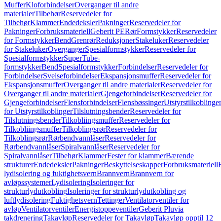
Muffer
Kloforbindelser
Overganger til andre
materialer
Tilbehør
Reservedeler for
Tilbehør
Klammer
Endedeksler
Pakninger
Reservedeler for
Pakninger
Forbruksmateriell
Geberit PE
Rør
Formstykker
Reservedeler
for Formstykker
Bend
Grenrør
Reduksjoner
Stakeluker
Reservedeler
for Stakeluker
Overganger
Spesialformstykker
Reservedeler for
Spesialformstykker
SuperTube-
formstykker
Bend
Spesialformstykker
Forbindelser
Reservedeler for
Forbindelser
Sveiseforbindelser
Ekspansjonsmuffer
Reservedeler for
Ekspansjonsmuffer
Overganger til andre materialer
Reservedeler for
Overganger til andre materialer
Gjengeforbindelser
Reservedeler for
Gjengeforbindelser
Flensforbindelser
Flensbøssinger
Utstyrstilkoblinge
for Utstyrstilkoblinger
Tilslutningsbender
Reservedeler for
Tilslutningsbender
Tilkobliingsmuffer
Reservedeler for
Tilkobliingsmuffer
Tilkoblingsrør
Reservedeler for
Tilkoblingsrør
Rørbendvannlåser
Reservedeler for
Rørbendvannlåser
Spiralvannlåser
Reservedeler for
Spiralvannlåser
Tilbehør
Klammer
Fester for klammer
Bærende
strukturer
Endedeksler
Pakninger
Beskyttelseskapper
Forbruksmateriell
lydisolering og fuktighetsvern
Brannvern
Brannvern for
avløpssystemer
Lydisolering
Isoleringer for
strukturlydutkobling
Isoleringer for strukturlydutkobling og
luftlydisolering
Fuktighetsvern
Tettinger
Ventilatorventiler for
avløp
Ventilatorventiler
Energistoppeventiler
Geberit Pluvia
takdrenering
Takavløp
Reservedeler for Takavløp
Takavløp opptil 12