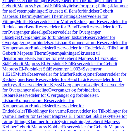
Endedeksler
Tilkoblinger
Reservedeler for Tilkoblinger
Tilbehør til
Geberit Mapress Syrefast Stål
Beskyttelse for rør og fittings
Klammer
for rør
Systempakninger
Skruesett til flensforbindelser
Geberit
Mapress Therm
Systemrør Therm
Fittings
Reservedeler for
Fittings
Muffer
Reservedeler for Muffer
Reduksjoner
Reservedeler for
Reduksjoner
Bend
Reservedeler for Bend
T-rør
Reservedeler for T-
rør
Overganger uløselige
Reservedeler for Overganger
uløselige
Overganger og forbindelser, løsbare
Reservedeler for
Overganger og forbindelser, løsbare
Kompensatorer
Reservedeler for
Kompensatorer
Endedeksler
Reservedeler for Endedeksler
Tilbehør til
Geberit Mapress Therm
Systempakninger
Skruesett til
flensforbindelser
Klammer for rør
Geberit Mapress El-Forsinket
Stål
Geberit Mapress El-Forsinket Stål
Reservedeler for Geberit
Mapress El-Forsinket Stål
Systemrør 1.0034
Systemrør
1.0215
Muffer
Reservedeler for Muffer
Reduksjoner
Reservedeler for
Reduksjoner
Bend
Reservedeler for Bend
T-rør
Reservedeler for T-
rør
Kryss
Reservedeler for Kryss
Overganger uløselige
Reservedeler
for Overganger uløselige
Overganger og forbindelser,
løsbare
Reservedeler for Overganger og forbindelser,
løsbare
Kompensatorer
Reservedeler for
Kompensatorer
Endedeksler
Reservedeler for
Endedeksler
Tilkoblinger for varme
Reservedeler for Tilkoblinger for
varme
Tilbehør for Geberit Mapress El-Forsinket Stål
Beskyttelse for
rør og fittings
Klammer for rør
Systempakninger
Geberit Mapress
Kobber
Geberit Mapress Kobber
Reservedeler for Geberit Mapress