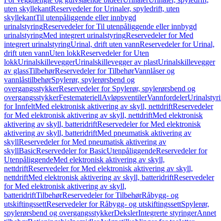
uten skyllekant
Reservedeler for Urinaler, spyledrift, uten
skyllekant
Til utenpåliggende eller innbygd
urinalstyring
Reservedeler for Til utenpåliggende eller innbygd
urinalstyring
Med integrert urinalstyring
Reservedeler for Med
integrert urinalstyring
Urinal, drift uten vann
Reservedeler for Urinal,
drift uten vann
Uten lokk
Reservedeler for Uten
lokk
Urinalskillevegger
Urinalskillevegger av plast
Urinalskillevegger
av glass
Tilbehør
Reservedeler for Tilbehør
Vannlåser og
vannlåstilbehør
Spylerør, spylerørsbend og
overgangsstykker
Reservedeler for Spylerør, spylerørsbend og
overgangsstykker
Festemateriell
Avløpsventiler
Vannfordeler
Urinalstyr
for Innfelt
Med elektronisk aktivering av skyll, nettdrift
Reservedeler
for Med elektronisk aktivering av skyll, nettdrift
Med elektronisk
aktivering av skyll, batteridrift
Reservedeler for Med elektronisk
aktivering av skyll, batteridrift
Med pneumatisk aktivering av
skyll
Reservedeler for Med pneumatisk aktivering av
skyll
Basic
Reservedeler for Basic
Utenpåliggende
Reservedeler for
Utenpåliggende
Med elektronisk aktivering av skyll,
nettdrift
Reservedeler for Med elektronisk aktivering av skyll,
nettdrift
Med elektronisk aktivering av skyll, batteridrift
Reservedeler
for Med elektronisk aktivering av skyll,
batteridrift
Tilbehør
Reservedeler for Tilbehør
Råbygg- og
utskiftingssett
Reservedeler for Råbygg- og utskiftingssett
Spylerør,
spylerørsbend og overgangsstykker
Deksler
Integrerte styringer
Annet