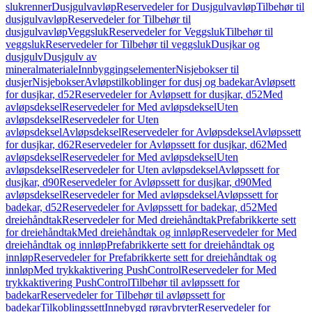
slukrenner
Dusjgulvavløp
Reservedeler for Dusjgulvavløp
Tilbehør til
dusjgulvavløp
Reservedeler for Tilbehør til
dusjgulvavløp
Veggsluk
Reservedeler for Veggsluk
Tilbehør til
veggsluk
Reservedeler for Tilbehør til veggsluk
Dusjkar og
dusjgulv
Dusjgulv av
mineralmateriale
Innbyggingselementer
Nisjebokser til
dusjer
Nisjebokser
Avløpstilkoblinger for dusj og badekar
Avløpsett
for dusjkar, d52
Reservedeler for Avløpsett for dusjkar, d52
Med
avløpsdeksel
Reservedeler for Med avløpsdeksel
Uten
avløpsdeksel
Reservedeler for Uten
avløpsdeksel
Avløpsdeksel
Reservedeler for Avløpsdeksel
Avløpssett
for dusjkar, d62
Reservedeler for Avløpssett for dusjkar, d62
Med
avløpsdeksel
Reservedeler for Med avløpsdeksel
Uten
avløpsdeksel
Reservedeler for Uten avløpsdeksel
Avløpssett for
dusjkar, d90
Reservedeler for Avløpssett for dusjkar, d90
Med
avløpsdeksel
Reservedeler for Med avløpsdeksel
Avløpssett for
badekar, d52
Reservedeler for Avløpssett for badekar, d52
Med
dreiehåndtak
Reservedeler for Med dreiehåndtak
Prefabrikkerte sett
for dreiehåndtak
Med dreiehåndtak og innløp
Reservedeler for Med
dreiehåndtak og innløp
Prefabrikkerte sett for dreiehåndtak og
innløp
Reservedeler for Prefabrikkerte sett for dreiehåndtak og
innløp
Med trykkaktivering PushControl
Reservedeler for Med
trykkaktivering PushControl
Tilbehør til avløpssett for
badekar
Reservedeler for Tilbehør til avløpssett for
badekar
Tilkoblingssett
Innebygd røravbryter
Reservedeler for