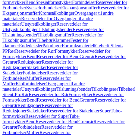
formstykker
Bend
Spesialformstykker
Forbindelser
Reservedeler for
Forbindelser
Sveiseforbindelser
Ekspansjonsmuffer
Reservedeler for
Ekspansjonsmuffer
Kromstålkoblinger
Overganger til andre
materialer
Reservedeler for Overganger til andre
materialer
Utstyrstilkoblinger
Reservedeler for
Utstyrstilkoblinger
Tilslutningsbender
Reservedeler for
Tilslutningsbender
Tilkoblingsmuffer
Reservedeler for
Tilkoblingsmuffer
Tilbehør
Klammer
Fester for
klammer
Endedeksler
Pakninger
Forbruksmateriell
Geberit Silent-
PP
Rør
Reservedeler for Rør
Formstykker
Reservedeler for
Formstykker
Bend
Reservedeler for Bend
Grenrør
Reservedeler for
Grenrør
Reduksjoner
Reservedeler for
Reduksjoner
Stakeluker
Reservedeler for
Stakeluker
Forbindelser
Reservedeler for
Forbindelser
Muffer
Reservedeler for
Muffer
Kloforbindelser
Overganger til andre
materialer
Utstyrstilkoblinger
Tilslutningsbender
Tilkoblingsrør
Tilbehør
Silent-Pro
Rør
Reservedeler for Rør
Formstykker
Reservedeler for
Formstykker
Bend
Reservedeler for Bend
Grenrør
Reservedeler for
Grenrør
Reduksjoner
Reservedeler for
Reduksjoner
Stakeluker
Reservedeler for Stakeluker
SuperTube-
formstykker
Reservedeler for SuperTube-
formstykker
Bend
Reservedeler for Bend
Grenrør
Reservedeler for
Grenrør
Forbindelser
Reservedeler for
Forbindelser
Muffer
Reservedeler for