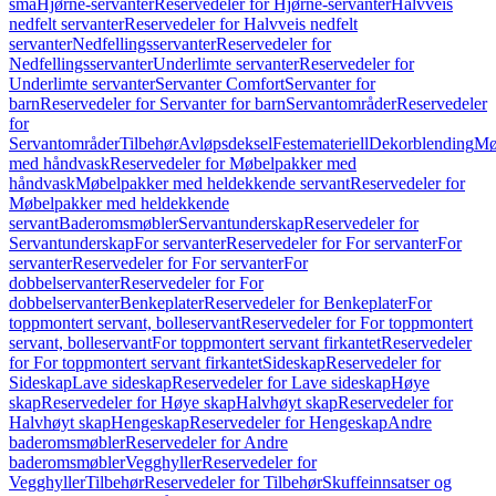
små
Hjørne-servanter
Reservedeler for Hjørne-servanter
Halvveis
nedfelt servanter
Reservedeler for Halvveis nedfelt
servanter
Nedfellingsservanter
Reservedeler for
Nedfellingsservanter
Underlimte servanter
Reservedeler for
Underlimte servanter
Servanter Comfort
Servanter for
barn
Reservedeler for Servanter for barn
Servantområder
Reservedeler
for
Servantområder
Tilbehør
Avløpsdeksel
Festemateriell
Dekorblending
Mø
med håndvask
Reservedeler for Møbelpakker med
håndvask
Møbelpakker med heldekkende servant
Reservedeler for
Møbelpakker med heldekkende
servant
Baderomsmøbler
Servantunderskap
Reservedeler for
Servantunderskap
For servanter
Reservedeler for For servanter
For
servanter
Reservedeler for For servanter
For
dobbelservanter
Reservedeler for For
dobbelservanter
Benkeplater
Reservedeler for Benkeplater
For
toppmontert servant, bolleservant
Reservedeler for For toppmontert
servant, bolleservant
For toppmontert servant firkantet
Reservedeler
for For toppmontert servant firkantet
Sideskap
Reservedeler for
Sideskap
Lave sideskap
Reservedeler for Lave sideskap
Høye
skap
Reservedeler for Høye skap
Halvhøyt skap
Reservedeler for
Halvhøyt skap
Hengeskap
Reservedeler for Hengeskap
Andre
baderomsmøbler
Reservedeler for Andre
baderomsmøbler
Vegghyller
Reservedeler for
Vegghyller
Tilbehør
Reservedeler for Tilbehør
Skuffeinnsatser og