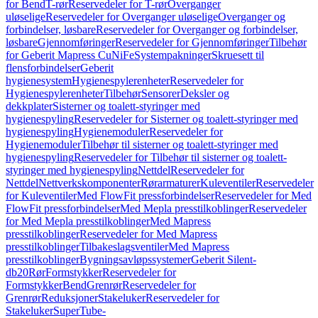
for Bend
T-rør
Reservedeler for T-rør
Overganger
uløselige
Reservedeler for Overganger uløselige
Overganger og
forbindelser, løsbare
Reservedeler for Overganger og forbindelser,
løsbare
Gjennomføringer
Reservedeler for Gjennomføringer
Tilbehør
for Geberit Mapress CuNiFe
Systempakninger
Skruesett til
flensforbindelser
Geberit
hygienesystem
Hygienespylerenheter
Reservedeler for
Hygienespylerenheter
Tilbehør
Sensorer
Deksler og
dekkplater
Sisterner og toalett-styringer med
hygienespyling
Reservedeler for Sisterner og toalett-styringer med
hygienespyling
Hygienemoduler
Reservedeler for
Hygienemoduler
Tilbehør til sisterner og toalett-styringer med
hygienespyling
Reservedeler for Tilbehør til sisterner og toalett-
styringer med hygienespyling
Nettdel
Reservedeler for
Nettdel
Nettverkskomponenter
Rørarmaturer
Kuleventiler
Reservedeler
for Kuleventiler
Med FlowFit pressforbindelser
Reservedeler for Med
FlowFit pressforbindelser
Med Mepla presstilkoblinger
Reservedeler
for Med Mepla presstilkoblinger
Med Mapress
presstilkoblinger
Reservedeler for Med Mapress
presstilkoblinger
Tilbakeslagsventiler
Med Mapress
presstilkoblinger
Bygningsavløpssystemer
Geberit Silent-
db20
Rør
Formstykker
Reservedeler for
Formstykker
Bend
Grenrør
Reservedeler for
Grenrør
Reduksjoner
Stakeluker
Reservedeler for
Stakeluker
SuperTube-