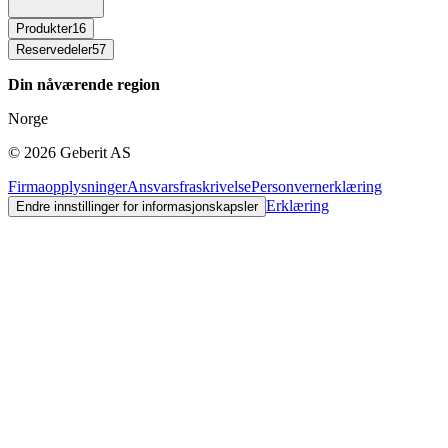
Produkter
16
Reservedeler
57
Din nåværende region
Norge
©
2026
Geberit AS
Firmaopplysninger
Ansvarsfraskrivelse
Personvernerklæring
Erklæring
Endre innstillinger for informasjonskapsler