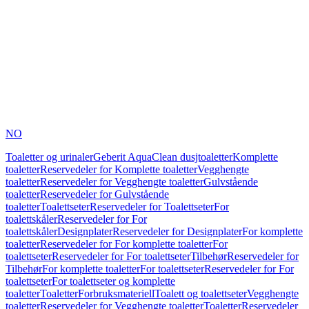
NO
Toaletter og urinaler
Geberit AquaClean dusjtoaletter
Komplette
toaletter
Reservedeler for Komplette toaletter
Vegghengte
toaletter
Reservedeler for Vegghengte toaletter
Gulvstående
toaletter
Reservedeler for Gulvstående
toaletter
Toalettseter
Reservedeler for Toalettseter
For
toalettskåler
Reservedeler for For
toalettskåler
Designplater
Reservedeler for Designplater
For komplette
toaletter
Reservedeler for For komplette toaletter
For
toalettseter
Reservedeler for For toalettseter
Tilbehør
Reservedeler for
Tilbehør
For komplette toaletter
For toalettseter
Reservedeler for For
toalettseter
For toalettseter og komplette
toaletter
Toaletter
Forbruksmateriell
Toalett og toalettseter
Vegghengte
toaletter
Reservedeler for Vegghengte toaletter
Toaletter
Reservedeler