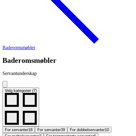
Baderomsmøbler
Baderomsmøbler
Servantunderskap
Velg kategorier (7)
For servanter
18
For servanter
39
For dobbelservanter
10