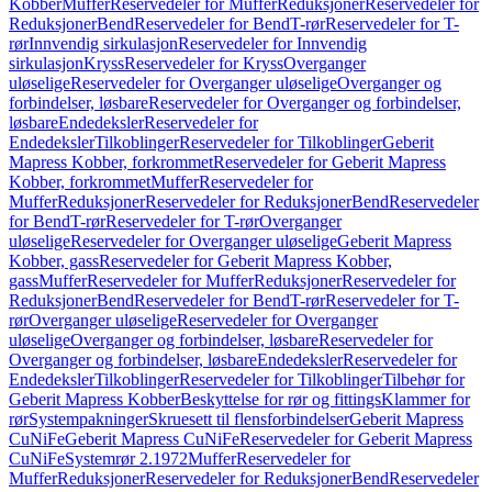
Kobber
Muffer
Reservedeler for Muffer
Reduksjoner
Reservedeler for
Reduksjoner
Bend
Reservedeler for Bend
T-rør
Reservedeler for T-
rør
Innvendig sirkulasjon
Reservedeler for Innvendig
sirkulasjon
Kryss
Reservedeler for Kryss
Overganger
uløselige
Reservedeler for Overganger uløselige
Overganger og
forbindelser, løsbare
Reservedeler for Overganger og forbindelser,
løsbare
Endedeksler
Reservedeler for
Endedeksler
Tilkoblinger
Reservedeler for Tilkoblinger
Geberit
Mapress Kobber, forkrommet
Reservedeler for Geberit Mapress
Kobber, forkrommet
Muffer
Reservedeler for
Muffer
Reduksjoner
Reservedeler for Reduksjoner
Bend
Reservedeler
for Bend
T-rør
Reservedeler for T-rør
Overganger
uløselige
Reservedeler for Overganger uløselige
Geberit Mapress
Kobber, gass
Reservedeler for Geberit Mapress Kobber,
gass
Muffer
Reservedeler for Muffer
Reduksjoner
Reservedeler for
Reduksjoner
Bend
Reservedeler for Bend
T-rør
Reservedeler for T-
rør
Overganger uløselige
Reservedeler for Overganger
uløselige
Overganger og forbindelser, løsbare
Reservedeler for
Overganger og forbindelser, løsbare
Endedeksler
Reservedeler for
Endedeksler
Tilkoblinger
Reservedeler for Tilkoblinger
Tilbehør for
Geberit Mapress Kobber
Beskyttelse for rør og fittings
Klammer for
rør
Systempakninger
Skruesett til flensforbindelser
Geberit Mapress
CuNiFe
Geberit Mapress CuNiFe
Reservedeler for Geberit Mapress
CuNiFe
Systemrør 2.1972
Muffer
Reservedeler for
Muffer
Reduksjoner
Reservedeler for Reduksjoner
Bend
Reservedeler