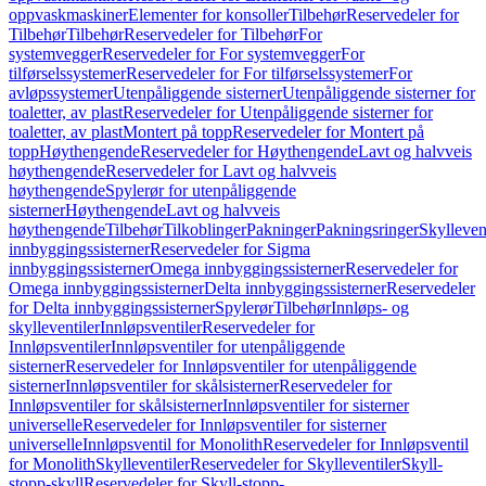
oppvaskmaskiner
Elementer for konsoller
Tilbehør
Reservedeler for
Tilbehør
Tilbehør
Reservedeler for Tilbehør
For
systemvegger
Reservedeler for For systemvegger
For
tilførselssystemer
Reservedeler for For tilførselssystemer
For
avløpssystemer
Utenpåliggende sisterner
Utenpåliggende sisterner for
toaletter, av plast
Reservedeler for Utenpåliggende sisterner for
toaletter, av plast
Montert på topp
Reservedeler for Montert på
topp
Høythengende
Reservedeler for Høythengende
Lavt og halvveis
høythengende
Reservedeler for Lavt og halvveis
høythengende
Spylerør for utenpåliggende
sisterner
Høythengende
Lavt og halvveis
høythengende
Tilbehør
Tilkoblinger
Pakninger
Pakningsringer
Skylleven
innbyggingssisterner
Reservedeler for Sigma
innbyggingssisterner
Omega innbyggingssisterner
Reservedeler for
Omega innbyggingssisterner
Delta innbyggingssisterner
Reservedeler
for Delta innbyggingssisterner
Spylerør
Tilbehør
Innløps- og
skylleventiler
Innløpsventiler
Reservedeler for
Innløpsventiler
Innløpsventiler for utenpåliggende
sisterner
Reservedeler for Innløpsventiler for utenpåliggende
sisterner
Innløpsventiler for skålsisterner
Reservedeler for
Innløpsventiler for skålsisterner
Innløpsventiler for sisterner
universelle
Reservedeler for Innløpsventiler for sisterner
universelle
Innløpsventil for Monolith
Reservedeler for Innløpsventil
for Monolith
Skylleventiler
Reservedeler for Skylleventiler
Skyll-
stopp-skyll
Reservedeler for Skyll-stopp-