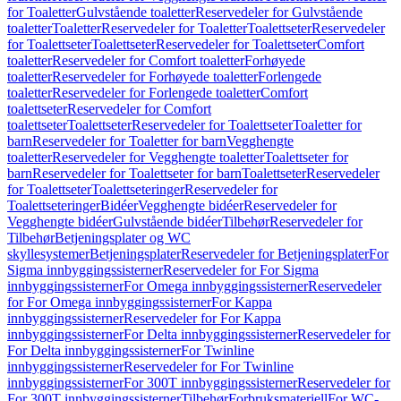
for Toaletter
Gulvstående toaletter
Reservedeler for Gulvstående
toaletter
Toaletter
Reservedeler for Toaletter
Toalettseter
Reservedeler
for Toalettseter
Toalettseter
Reservedeler for Toalettseter
Comfort
toaletter
Reservedeler for Comfort toaletter
Forhøyede
toaletter
Reservedeler for Forhøyede toaletter
Forlengede
toaletter
Reservedeler for Forlengede toaletter
Comfort
toalettseter
Reservedeler for Comfort
toalettseter
Toalettseter
Reservedeler for Toalettseter
Toaletter for
barn
Reservedeler for Toaletter for barn
Vegghengte
toaletter
Reservedeler for Vegghengte toaletter
Toalettseter for
barn
Reservedeler for Toalettseter for barn
Toalettseter
Reservedeler
for Toalettseter
Toalettseteringer
Reservedeler for
Toalettseteringer
Bidéer
Vegghengte bidéer
Reservedeler for
Vegghengte bidéer
Gulvstående bidéer
Tilbehør
Reservedeler for
Tilbehør
Betjeningsplater og WC
skyllesystemer
Betjeningsplater
Reservedeler for Betjeningsplater
For
Sigma innbyggingssisterner
Reservedeler for For Sigma
innbyggingssisterner
For Omega innbyggingssisterner
Reservedeler
for For Omega innbyggingssisterner
For Kappa
innbyggingssisterner
Reservedeler for For Kappa
innbyggingssisterner
For Delta innbyggingssisterner
Reservedeler for
For Delta innbyggingssisterner
For Twinline
innbyggingssisterner
Reservedeler for For Twinline
innbyggingssisterner
For 300T innbyggingssisterner
Reservedeler for
For 300T innbyggingssisterner
Tilbehør
Forbruksmateriell
For WC-