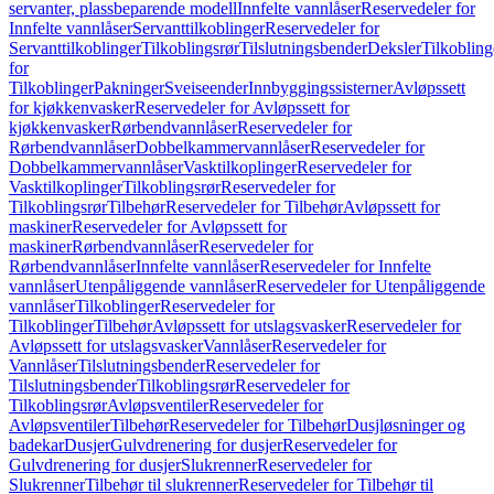
servanter, plassbeparende modell
Innfelte vannlåser
Reservedeler for
Innfelte vannlåser
Servanttilkoblinger
Reservedeler for
Servanttilkoblinger
Tilkoblingsrør
Tilslutningsbender
Deksler
Tilkobling
for
Tilkoblinger
Pakninger
Sveiseender
Innbyggingssisterner
Avløpssett
for kjøkkenvasker
Reservedeler for Avløpssett for
kjøkkenvasker
Rørbendvannlåser
Reservedeler for
Rørbendvannlåser
Dobbelkammervannlåser
Reservedeler for
Dobbelkammervannlåser
Vasktilkoplinger
Reservedeler for
Vasktilkoplinger
Tilkoblingsrør
Reservedeler for
Tilkoblingsrør
Tilbehør
Reservedeler for Tilbehør
Avløpssett for
maskiner
Reservedeler for Avløpssett for
maskiner
Rørbendvannlåser
Reservedeler for
Rørbendvannlåser
Innfelte vannlåser
Reservedeler for Innfelte
vannlåser
Utenpåliggende vannlåser
Reservedeler for Utenpåliggende
vannlåser
Tilkoblinger
Reservedeler for
Tilkoblinger
Tilbehør
Avløpssett for utslagsvasker
Reservedeler for
Avløpssett for utslagsvasker
Vannlåser
Reservedeler for
Vannlåser
Tilslutningsbender
Reservedeler for
Tilslutningsbender
Tilkoblingsrør
Reservedeler for
Tilkoblingsrør
Avløpsventiler
Reservedeler for
Avløpsventiler
Tilbehør
Reservedeler for Tilbehør
Dusjløsninger og
badekar
Dusjer
Gulvdrenering for dusjer
Reservedeler for
Gulvdrenering for dusjer
Slukrenner
Reservedeler for
Slukrenner
Tilbehør til slukrenner
Reservedeler for Tilbehør til