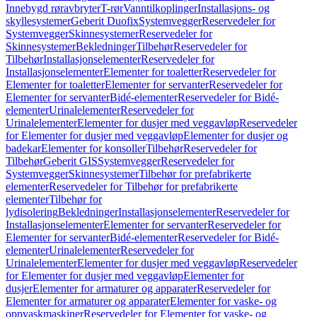
Innebygd røravbryter
T-rør
Vanntilkoplinger
Installasjons- og
skyllesystemer
Geberit Duofix
Systemvegger
Reservedeler for
Systemvegger
Skinnesystemer
Reservedeler for
Skinnesystemer
Bekledninger
Tilbehør
Reservedeler for
Tilbehør
Installasjonselementer
Reservedeler for
Installasjonselementer
Elementer for toaletter
Reservedeler for
Elementer for toaletter
Elementer for servanter
Reservedeler for
Elementer for servanter
Bidé-elementer
Reservedeler for Bidé-
elementer
Urinalelementer
Reservedeler for
Urinalelementer
Elementer for dusjer med veggavløp
Reservedeler
for Elementer for dusjer med veggavløp
Elementer for dusjer og
badekar
Elementer for konsoller
Tilbehør
Reservedeler for
Tilbehør
Geberit GIS
Systemvegger
Reservedeler for
Systemvegger
Skinnesystemer
Tilbehør for prefabrikerte
elementer
Reservedeler for Tilbehør for prefabrikerte
elementer
Tilbehør for
lydisolering
Bekledninger
Installasjonselementer
Reservedeler for
Installasjonselementer
Elementer for servanter
Reservedeler for
Elementer for servanter
Bidé-elementer
Reservedeler for Bidé-
elementer
Urinalelementer
Reservedeler for
Urinalelementer
Elementer for dusjer med veggavløp
Reservedeler
for Elementer for dusjer med veggavløp
Elementer for
dusjer
Elementer for armaturer og apparater
Reservedeler for
Elementer for armaturer og apparater
Elementer for vaske- og
oppvaskmaskiner
Reservedeler for Elementer for vaske- og