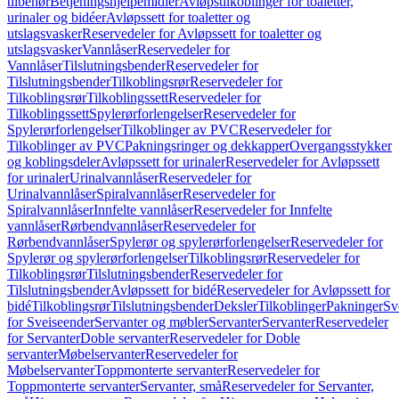
tilbehør
Betjeningshjelpemidler
Avløpstilkoblinger for toaletter,
urinaler og bidéer
Avløpssett for toaletter og
utslagsvasker
Reservedeler for Avløpssett for toaletter og
utslagsvasker
Vannlåser
Reservedeler for
Vannlåser
Tilslutningsbender
Reservedeler for
Tilslutningsbender
Tilkoblingsrør
Reservedeler for
Tilkoblingsrør
Tilkoblingssett
Reservedeler for
Tilkoblingssett
Spylerørforlengelser
Reservedeler for
Spylerørforlengelser
Tilkoblinger av PVC
Reservedeler for
Tilkoblinger av PVC
Pakningsringer og dekkapper
Overgangsstykker
og koblingsdeler
Avløpssett for urinaler
Reservedeler for Avløpssett
for urinaler
Urinalvannlåser
Reservedeler for
Urinalvannlåser
Spiralvannlåser
Reservedeler for
Spiralvannlåser
Innfelte vannlåser
Reservedeler for Innfelte
vannlåser
Rørbendvannlåser
Reservedeler for
Rørbendvannlåser
Spylerør og spylerørforlengelser
Reservedeler for
Spylerør og spylerørforlengelser
Tilkoblingsrør
Reservedeler for
Tilkoblingsrør
Tilslutningsbender
Reservedeler for
Tilslutningsbender
Avløpssett for bidé
Reservedeler for Avløpssett for
bidé
Tilkoblingsrør
Tilslutningsbender
Deksler
Tilkoblinger
Pakninger
Sv
for Sveiseender
Servanter og møbler
Servanter
Servanter
Reservedeler
for Servanter
Doble servanter
Reservedeler for Doble
servanter
Møbelservanter
Reservedeler for
Møbelservanter
Toppmonterte servanter
Reservedeler for
Toppmonterte servanter
Servanter, små
Reservedeler for Servanter,