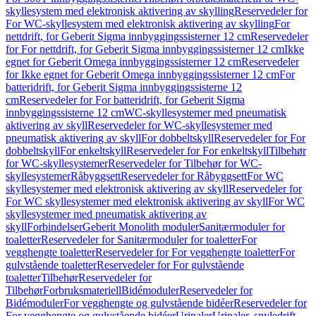
skyllesystem med elektronisk aktivering av skylling
Reservedeler for
For WC-skyllesystem med elektronisk aktivering av skylling
For
nettdrift, for Geberit Sigma innbyggingssisterner 12 cm
Reservedeler
for For nettdrift, for Geberit Sigma innbyggingssisterner 12 cm
Ikke
egnet for Geberit Omega innbyggingssisterner 12 cm
Reservedeler
for Ikke egnet for Geberit Omega innbyggingssisterner 12 cm
For
batteridrift, for Geberit Sigma innbyggingssisterne 12
cm
Reservedeler for For batteridrift, for Geberit Sigma
innbyggingssisterne 12 cm
WC-skyllesystemer med pneumatisk
aktivering av skyll
Reservedeler for WC-skyllesystemer med
pneumatisk aktivering av skyll
For dobbeltskyll
Reservedeler for For
dobbeltskyll
For enkeltskyll
Reservedeler for For enkeltskyll
Tilbehør
for WC-skyllesystemer
Reservedeler for Tilbehør for WC-
skyllesystemer
Råbyggsett
Reservedeler for Råbyggsett
For WC
skyllesystemer med elektronisk aktivering av skyll
Reservedeler for
For WC skyllesystemer med elektronisk aktivering av skyll
For WC
skyllesystemer med pneumatisk aktivering av
skyll
Forbindelser
Geberit Monolith moduler
Sanitærmoduler for
toaletter
Reservedeler for Sanitærmoduler for toaletter
For
vegghengte toaletter
Reservedeler for For vegghengte toaletter
For
gulvstående toaletter
Reservedeler for For gulvstående
toaletter
Tilbehør
Reservedeler for
Tilbehør
Forbruksmateriell
Bidémoduler
Reservedeler for
Bidémoduler
For vegghengte og gulvstående bidéer
Reservedeler for
For vegghengte og gulvstående bidéer
Urinaler
Urinaler, spyledrift,