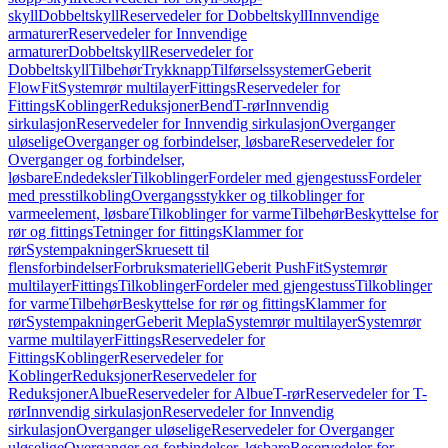
skyll
Dobbeltskyll
Reservedeler for Dobbeltskyll
Innvendige
armaturer
Reservedeler for Innvendige
armaturer
Dobbeltskyll
Reservedeler for
Dobbeltskyll
Tilbehør
Trykknapp
Tilførselssystemer
Geberit
FlowFit
Systemrør multilayer
Fittings
Reservedeler for
Fittings
Koblinger
Reduksjoner
Bend
T-rør
Innvendig
sirkulasjon
Reservedeler for Innvendig sirkulasjon
Overganger
uløselige
Overganger og forbindelser, løsbare
Reservedeler for
Overganger og forbindelser,
løsbare
Endedeksler
Tilkoblinger
Fordeler med gjengestuss
Fordeler
med presstilkobling
Overgangsstykker og tilkoblinger for
varmeelement, løsbare
Tilkoblinger for varme
Tilbehør
Beskyttelse for
rør og fittings
Tetninger for fittings
Klammer for
rør
Systempakninger
Skruesett til
flensforbindelser
Forbruksmateriell
Geberit PushFit
Systemrør
multilayer
Fittings
Tilkoblinger
Fordeler med gjengestuss
Tilkoblinger
for varme
Tilbehør
Beskyttelse for rør og fittings
Klammer for
rør
Systempakninger
Geberit Mepla
Systemrør multilayer
Systemrør
varme multilayer
Fittings
Reservedeler for
Fittings
Koblinger
Reservedeler for
Koblinger
Reduksjoner
Reservedeler for
Reduksjoner
Albue
Reservedeler for Albue
T-rør
Reservedeler for T-
rør
Innvendig sirkulasjon
Reservedeler for Innvendig
sirkulasjon
Overganger uløselige
Reservedeler for Overganger
uløselige
Overganger og forbindelser, løsbare
Reservedeler for