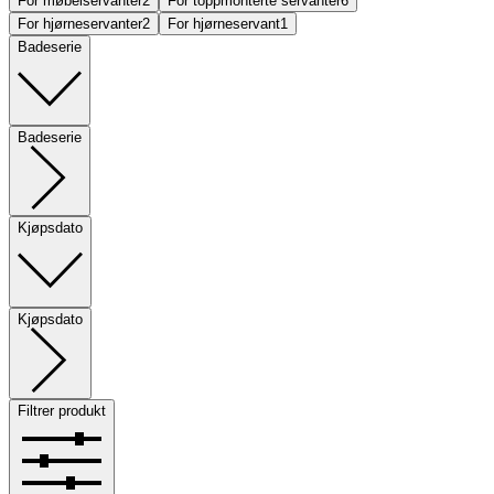
For møbelservanter
2
For toppmonterte servanter
6
For hjørneservanter
2
For hjørneservant
1
Badeserie
Badeserie
Kjøpsdato
Kjøpsdato
Filtrer produkt