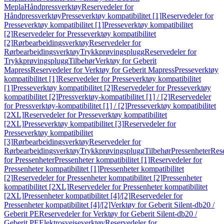
Mepla
Håndpressverktøy
Reservedeler for
Håndpressverktøy
Presseverktøy kompatibilitet [1]
Reservedeler for
Presseverktøy kompatibilitet [1]
Presseverktøy kompatibilitet
[2]
Reservedeler for Presseverktøy kompatibilitet
[2]
Rørbearbeidingsverktøy
Reservedeler for
Rørbearbeidingsverktøy
Trykkprøvingsplugg
Reservedeler for
Trykkprøvingsplugg
Tilbehør
Verktøy for Geberit
Mapress
Reservedeler for Verktøy for Geberit Mapress
Presseverktøy
kompatibilitet [1]
Reservedeler for Presseverktøy kompatibilitet
[1]
Presseverktøy kompatibilitet [2]
Reservedeler for Presseverktøy
kompatibilitet [2]
Pressverktøy-kompatibilitet [1] / [2]
Reservedeler
for Pressverktøy-kompatibilitet [1] / [2]
Presseverktøy kompatibilitet
[2XL]
Reservedeler for Presseverktøy kompatibilitet
[2XL]
Presseverktøy kompatibilitet [3]
Reservedeler for
Presseverktøy kompatibilitet
[3]
Rørbearbeidingsverktøy
Reservedeler for
Rørbearbeidingsverktøy
Trykkprøvingsplugg
Tilbehør
Pressenheter
Res
for Pressenheter
Pressenheter kompatibilitet [1]
Reservedeler for
Pressenheter kompatibilitet [1]
Pressenheter kompatibilitet
[2]
Reservedeler for Pressenheter kompatibilitet [2]
Pressenheter
kompatibilitet [2XL]
Reservedeler for Pressenheter kompatibilitet
[2XL]
Pressenheter kompatibilitet [4]/[2]
Reservedeler for
Pressenheter kompatibilitet [4]/[2]
Verktøy for Geberit Silent-db20 /
Geberit PE
Reservedeler for Verktøy for Geberit Silent-db20 /
Geberit PE
Elektrosveiseverktøy
Reservedeler for