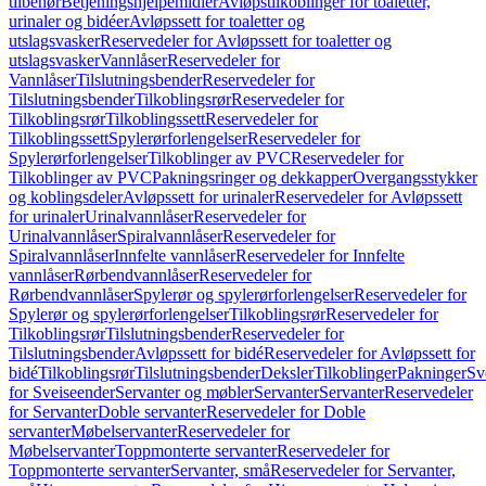
tilbehør
Betjeningshjelpemidler
Avløpstilkoblinger for toaletter,
urinaler og bidéer
Avløpssett for toaletter og
utslagsvasker
Reservedeler for Avløpssett for toaletter og
utslagsvasker
Vannlåser
Reservedeler for
Vannlåser
Tilslutningsbender
Reservedeler for
Tilslutningsbender
Tilkoblingsrør
Reservedeler for
Tilkoblingsrør
Tilkoblingssett
Reservedeler for
Tilkoblingssett
Spylerørforlengelser
Reservedeler for
Spylerørforlengelser
Tilkoblinger av PVC
Reservedeler for
Tilkoblinger av PVC
Pakningsringer og dekkapper
Overgangsstykker
og koblingsdeler
Avløpssett for urinaler
Reservedeler for Avløpssett
for urinaler
Urinalvannlåser
Reservedeler for
Urinalvannlåser
Spiralvannlåser
Reservedeler for
Spiralvannlåser
Innfelte vannlåser
Reservedeler for Innfelte
vannlåser
Rørbendvannlåser
Reservedeler for
Rørbendvannlåser
Spylerør og spylerørforlengelser
Reservedeler for
Spylerør og spylerørforlengelser
Tilkoblingsrør
Reservedeler for
Tilkoblingsrør
Tilslutningsbender
Reservedeler for
Tilslutningsbender
Avløpssett for bidé
Reservedeler for Avløpssett for
bidé
Tilkoblingsrør
Tilslutningsbender
Deksler
Tilkoblinger
Pakninger
Sv
for Sveiseender
Servanter og møbler
Servanter
Servanter
Reservedeler
for Servanter
Doble servanter
Reservedeler for Doble
servanter
Møbelservanter
Reservedeler for
Møbelservanter
Toppmonterte servanter
Reservedeler for
Toppmonterte servanter
Servanter, små
Reservedeler for Servanter,