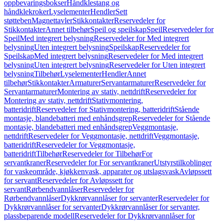
oppbevaringsbokser
Håndklestang og
håndklekroker
Lyselementer
Hendler
Sett
støtteben
Magnettavler
Stikkontakter
Reservedeler for
Stikkontakter
Annet tilbehør
Speil og speilskap
Speil
Reservedeler for
Speil
Med integrert belysning
Reservedeler for Med integrert
belysning
Uten integrert belysning
Speilskap
Reservedeler for
Speilskap
Med integrert belysning
Reservedeler for Med integrert
belysning
Uten integrert belysning
Reservedeler for Uten integrert
belysning
Tilbehør
Lyselementer
Hendler
Annet
tilbehør
Stikkontakter
Armaturer
Servantarmaturer
Reservedeler for
Servantarmaturer
Montering av stativ, nettdrift
Reservedeler for
Montering av stativ, nettdrift
Stativmontering,
batteridrift
Reservedeler for Stativmontering, batteridrift
Stående
montasje, blandebatteri med enhåndsgrep
Reservedeler for Stående
montasje, blandebatteri med enhåndsgrep
Veggmontasje,
nettdrift
Reservedeler for Veggmontasje, nettdrift
Veggmontasje,
batteridrift
Reservedeler for Veggmontasje,
batteridrift
Tilbehør
Reservedeler for Tilbehør
For
servantkraner
Reservedeler for For servantkraner
Utstyrstilkoblinger
for vaskeområde, kjøkkenvask, apparater og utslagsvask
Avløpssett
for servant
Reservedeler for Avløpssett for
servant
Rørbendvannlåser
Reservedeler for
Rørbendvannlåser
Dykkrørvannlåser for servanter
Reservedeler for
Dykkrørvannlåser for servanter
Dykkrørvannlåser for servanter,
plassbeparende modell
Reservedeler for Dykkrørvannlåser for