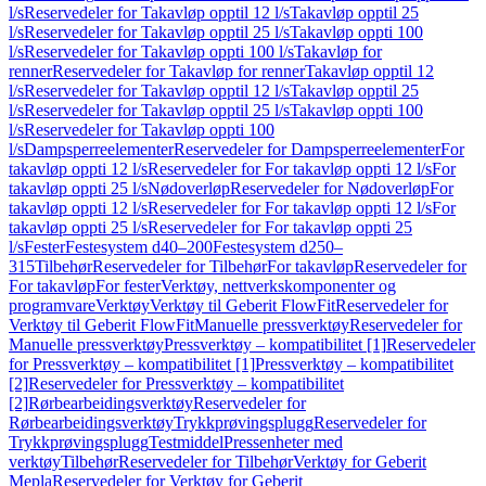
l/s
Reservedeler for Takavløp opptil 12 l/s
Takavløp opptil 25
l/s
Reservedeler for Takavløp opptil 25 l/s
Takavløp oppti 100
l/s
Reservedeler for Takavløp oppti 100 l/s
Takavløp for
renner
Reservedeler for Takavløp for renner
Takavløp opptil 12
l/s
Reservedeler for Takavløp opptil 12 l/s
Takavløp opptil 25
l/s
Reservedeler for Takavløp opptil 25 l/s
Takavløp oppti 100
l/s
Reservedeler for Takavløp oppti 100
l/s
Dampsperreelementer
Reservedeler for Dampsperreelementer
For
takavløp oppti 12 l/s
Reservedeler for For takavløp oppti 12 l/s
For
takavløp oppti 25 l/s
Nødoverløp
Reservedeler for Nødoverløp
For
takavløp oppti 12 l/s
Reservedeler for For takavløp oppti 12 l/s
For
takavløp oppti 25 l/s
Reservedeler for For takavløp oppti 25
l/s
Fester
Festesystem d40–200
Festesystem d250–
315
Tilbehør
Reservedeler for Tilbehør
For takavløp
Reservedeler for
For takavløp
For fester
Verktøy, nettverkskomponenter og
programvare
Verktøy
Verktøy til Geberit FlowFit
Reservedeler for
Verktøy til Geberit FlowFit
Manuelle pressverktøy
Reservedeler for
Manuelle pressverktøy
Pressverktøy – kompatibilitet [1]
Reservedeler
for Pressverktøy – kompatibilitet [1]
Pressverktøy – kompatibilitet
[2]
Reservedeler for Pressverktøy – kompatibilitet
[2]
Rørbearbeidingsverktøy
Reservedeler for
Rørbearbeidingsverktøy
Trykkprøvingsplugg
Reservedeler for
Trykkprøvingsplugg
Testmiddel
Pressenheter med
verktøy
Tilbehør
Reservedeler for Tilbehør
Verktøy for Geberit
Mepla
Reservedeler for Verktøy for Geberit