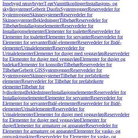
Innebygd røravbryter
T-rør
Vanntilkoplinger
Installasjons- og
skyllesystemer
Geberit Duofix
Systemvegger
Reservedeler for
Systemvegger
Skinnesystemer
Reservedeler for
Skinnesystemer
Bekledninger
Tilbehør
Reservedeler for
Tilbehør
Installasjonselementer
Reservedeler for
Installasjonselementer
Elementer for toaletter
Reservedeler for
Elementer for toaletter
Elementer for servanter
Reservedeler for
Elementer for servanter
Bidé-elementer
Reservedeler for Bidé-
elementer
Urinalelementer
Reservedeler for
Urinalelementer
Elementer for dusjer med veggavløp
Reservedeler
for Elementer for dusjer med veggavløp
Elementer for dusjer og
badekar
Elementer for konsoller
Tilbehør
Reservedeler for
Tilbehør
Geberit GIS
Systemvegger
Reservedeler for
Systemvegger
Skinnesystemer
Tilbehør for prefabrikerte
elementer
Reservedeler for Tilbehør for prefabrikerte
elementer
Tilbehør for
lydisolering
Bekledninger
Installasjonselementer
Reservedeler for
Installasjonselementer
Elementer for servanter
Reservedeler for
Elementer for servanter
Bidé-elementer
Reservedeler for Bidé-
elementer
Urinalelementer
Reservedeler for
Urinalelementer
Elementer for dusjer med veggavløp
Reservedeler
for Elementer for dusjer med veggavløp
Elementer for
dusjer
Elementer for armaturer og apparater
Reservedeler for
Elementer for armaturer og apparater
Elementer for vaske- og
oppvaskmaskiner
Reservedeler for Elementer for vaske- og