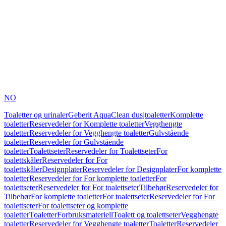
NO
Toaletter og urinaler
Geberit AquaClean dusjtoaletter
Komplette
toaletter
Reservedeler for Komplette toaletter
Vegghengte
toaletter
Reservedeler for Vegghengte toaletter
Gulvstående
toaletter
Reservedeler for Gulvstående
toaletter
Toalettseter
Reservedeler for Toalettseter
For
toalettskåler
Reservedeler for For
toalettskåler
Designplater
Reservedeler for Designplater
For komplette
toaletter
Reservedeler for For komplette toaletter
For
toalettseter
Reservedeler for For toalettseter
Tilbehør
Reservedeler for
Tilbehør
For komplette toaletter
For toalettseter
Reservedeler for For
toalettseter
For toalettseter og komplette
toaletter
Toaletter
Forbruksmateriell
Toalett og toalettseter
Vegghengte
toaletter
Reservedeler for Vegghengte toaletter
Toaletter
Reservedeler