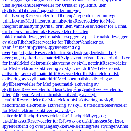
uten skyllekant
Reservedeler for Urinaler, spyledrift, uten
skyllekant
Til utenpåliggende eller innbygd
urinalstyring
Reservedeler for Til utenpåliggende eller innbygd
urinalstyring
Med integrert urinalstyring
Reservedeler for Med
integrert urinalstyring
Urinal, drift uten vann
Reservedeler for Urinal,
drift uten vann
Uten lokk
Reservedeler for Uten
lokk
Urinalskillevegger
Urinalskillevegger av plast
Urinalskillevegger
av glass
Tilbehør
Reservedeler for Tilbehør
Vannlåser og
vannlåstilbehør
Spylerør, spylerørsbend og
overgangsstykker
Reservedeler for Spylerør, spylerørsbend og
overgangsstykker
Festemateriell
Avløpsventiler
Vannfordeler
Urinalstyr
for Innfelt
Med elektronisk aktivering av skyll, nettdrift
Reservedeler
for Med elektronisk aktivering av skyll, nettdrift
Med elektronisk
aktivering av skyll, batteridrift
Reservedeler for Med elektronisk
aktivering av skyll, batteridrift
Med pneumatisk aktivering av
skyll
Reservedeler for Med pneumatisk aktivering av
skyll
Basic
Reservedeler for Basic
Utenpåliggende
Reservedeler for
Utenpåliggende
Med elektronisk aktivering av skyll,
nettdrift
Reservedeler for Med elektronisk aktivering av skyll,
nettdrift
Med elektronisk aktivering av skyll, batteridrift
Reservedeler
for Med elektronisk aktivering av skyll,
batteridrift
Tilbehør
Reservedeler for Tilbehør
Råbygg- og
utskiftingssett
Reservedeler for Råbygg- og utskiftingssett
Spylerør,
spylerørsbend og overgangsstykker
Deksler
Integrerte styringer
Annet