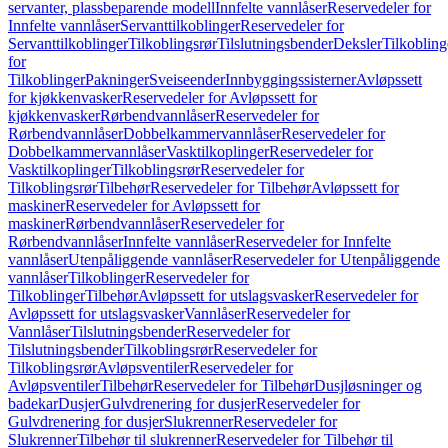
servanter, plassbeparende modell
Innfelte vannlåser
Reservedeler for
Innfelte vannlåser
Servanttilkoblinger
Reservedeler for
Servanttilkoblinger
Tilkoblingsrør
Tilslutningsbender
Deksler
Tilkobling
for
Tilkoblinger
Pakninger
Sveiseender
Innbyggingssisterner
Avløpssett
for kjøkkenvasker
Reservedeler for Avløpssett for
kjøkkenvasker
Rørbendvannlåser
Reservedeler for
Rørbendvannlåser
Dobbelkammervannlåser
Reservedeler for
Dobbelkammervannlåser
Vasktilkoplinger
Reservedeler for
Vasktilkoplinger
Tilkoblingsrør
Reservedeler for
Tilkoblingsrør
Tilbehør
Reservedeler for Tilbehør
Avløpssett for
maskiner
Reservedeler for Avløpssett for
maskiner
Rørbendvannlåser
Reservedeler for
Rørbendvannlåser
Innfelte vannlåser
Reservedeler for Innfelte
vannlåser
Utenpåliggende vannlåser
Reservedeler for Utenpåliggende
vannlåser
Tilkoblinger
Reservedeler for
Tilkoblinger
Tilbehør
Avløpssett for utslagsvasker
Reservedeler for
Avløpssett for utslagsvasker
Vannlåser
Reservedeler for
Vannlåser
Tilslutningsbender
Reservedeler for
Tilslutningsbender
Tilkoblingsrør
Reservedeler for
Tilkoblingsrør
Avløpsventiler
Reservedeler for
Avløpsventiler
Tilbehør
Reservedeler for Tilbehør
Dusjløsninger og
badekar
Dusjer
Gulvdrenering for dusjer
Reservedeler for
Gulvdrenering for dusjer
Slukrenner
Reservedeler for
Slukrenner
Tilbehør til slukrenner
Reservedeler for Tilbehør til