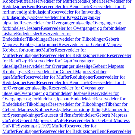
Kobber
Muffer
Reservedeler for Muffer
Reduksjoner
Reservedeler for
Reduksjoner
Bend
Reservedeler for Bend
T-rør
Reservedeler for T-
rør
Innvendig sirkulasjon
Reservedeler for Innvendig
sirkulasjon
Kryss
Reservedeler for Kryss
Overganger
uløselige
Reservedeler for Overganger uløselige
Overganger og
forbindelser, løsbare
Reservedeler for Overganger og forbindelser,
løsbare
Endedeksler
Reservedeler for
Endedeksler
Tilkoblinger
Reservedeler for Tilkoblinger
Geberit
Mapress Kobber, forkrommet
Reservedeler for Geberit Mapress
Kobber, forkrommet
Muffer
Reservedeler for
Muffer
Reduksjoner
Reservedeler for Reduksjoner
Bend
Reservedeler
for Bend
T-rør
Reservedeler for T-rør
Overganger
uløselige
Reservedeler for Overganger uløselige
Geberit Mapress
Kobber, gass
Reservedeler for Geberit Mapress Kobber,
gass
Muffer
Reservedeler for Muffer
Reduksjoner
Reservedeler for
Reduksjoner
Bend
Reservedeler for Bend
T-rør
Reservedeler for T-
rør
Overganger uløselige
Reservedeler for Overganger
uløselige
Overganger og forbindelser, løsbare
Reservedeler for
Overganger og forbindelser, løsbare
Endedeksler
Reservedeler for
Endedeksler
Tilkoblinger
Reservedeler for Tilkoblinger
Tilbehør for
Geberit Mapress Kobber
Beskyttelse for rør og fittings
Klammer for
rør
Systempakninger
Skruesett til flensforbindelser
Geberit Mapress
CuNiFe
Geberit Mapress CuNiFe
Reservedeler for Geberit Mapress
CuNiFe
Systemrør 2.1972
Muffer
Reservedeler for
Muffer
Reduksjoner
Reservedeler for Reduksjoner
Bend
Reservedeler