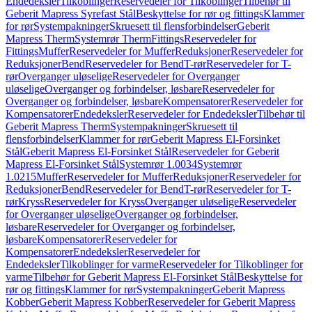
Endedeksler
Tilkoblinger
Reservedeler for Tilkoblinger
Tilbehør til
Geberit Mapress Syrefast Stål
Beskyttelse for rør og fittings
Klammer
for rør
Systempakninger
Skruesett til flensforbindelser
Geberit
Mapress Therm
Systemrør Therm
Fittings
Reservedeler for
Fittings
Muffer
Reservedeler for Muffer
Reduksjoner
Reservedeler for
Reduksjoner
Bend
Reservedeler for Bend
T-rør
Reservedeler for T-
rør
Overganger uløselige
Reservedeler for Overganger
uløselige
Overganger og forbindelser, løsbare
Reservedeler for
Overganger og forbindelser, løsbare
Kompensatorer
Reservedeler for
Kompensatorer
Endedeksler
Reservedeler for Endedeksler
Tilbehør til
Geberit Mapress Therm
Systempakninger
Skruesett til
flensforbindelser
Klammer for rør
Geberit Mapress El-Forsinket
Stål
Geberit Mapress El-Forsinket Stål
Reservedeler for Geberit
Mapress El-Forsinket Stål
Systemrør 1.0034
Systemrør
1.0215
Muffer
Reservedeler for Muffer
Reduksjoner
Reservedeler for
Reduksjoner
Bend
Reservedeler for Bend
T-rør
Reservedeler for T-
rør
Kryss
Reservedeler for Kryss
Overganger uløselige
Reservedeler
for Overganger uløselige
Overganger og forbindelser,
løsbare
Reservedeler for Overganger og forbindelser,
løsbare
Kompensatorer
Reservedeler for
Kompensatorer
Endedeksler
Reservedeler for
Endedeksler
Tilkoblinger for varme
Reservedeler for Tilkoblinger for
varme
Tilbehør for Geberit Mapress El-Forsinket Stål
Beskyttelse for
rør og fittings
Klammer for rør
Systempakninger
Geberit Mapress
Kobber
Geberit Mapress Kobber
Reservedeler for Geberit Mapress