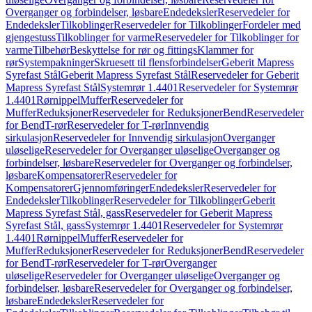
Overganger og forbindelser, løsbare
Endedeksler
Reservedeler for
Endedeksler
Tilkoblinger
Reservedeler for Tilkoblinger
Fordeler med
gjengestuss
Tilkoblinger for varme
Reservedeler for Tilkoblinger for
varme
Tilbehør
Beskyttelse for rør og fittings
Klammer for
rør
Systempakninger
Skruesett til flensforbindelser
Geberit Mapress
Syrefast Stål
Geberit Mapress Syrefast Stål
Reservedeler for Geberit
Mapress Syrefast Stål
Systemrør 1.4401
Reservedeler for Systemrør
1.4401
Rørnippel
Muffer
Reservedeler for
Muffer
Reduksjoner
Reservedeler for Reduksjoner
Bend
Reservedeler
for Bend
T-rør
Reservedeler for T-rør
Innvendig
sirkulasjon
Reservedeler for Innvendig sirkulasjon
Overganger
uløselige
Reservedeler for Overganger uløselige
Overganger og
forbindelser, løsbare
Reservedeler for Overganger og forbindelser,
løsbare
Kompensatorer
Reservedeler for
Kompensatorer
Gjennomføringer
Endedeksler
Reservedeler for
Endedeksler
Tilkoblinger
Reservedeler for Tilkoblinger
Geberit
Mapress Syrefast Stål, gass
Reservedeler for Geberit Mapress
Syrefast Stål, gass
Systemrør 1.4401
Reservedeler for Systemrør
1.4401
Rørnippel
Muffer
Reservedeler for
Muffer
Reduksjoner
Reservedeler for Reduksjoner
Bend
Reservedeler
for Bend
T-rør
Reservedeler for T-rør
Overganger
uløselige
Reservedeler for Overganger uløselige
Overganger og
forbindelser, løsbare
Reservedeler for Overganger og forbindelser,
løsbare
Endedeksler
Reservedeler for