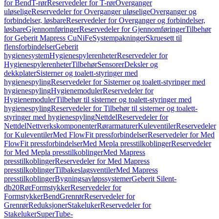
for Bend
T-rør
Reservedeler for T-rør
Overganger
uløselige
Reservedeler for Overganger uløselige
Overganger og
forbindelser, løsbare
Reservedeler for Overganger og forbindelser,
løsbare
Gjennomføringer
Reservedeler for Gjennomføringer
Tilbehør
for Geberit Mapress CuNiFe
Systempakninger
Skruesett til
flensforbindelser
Geberit
hygienesystem
Hygienespylerenheter
Reservedeler for
Hygienespylerenheter
Tilbehør
Sensorer
Deksler og
dekkplater
Sisterner og toalett-styringer med
hygienespyling
Reservedeler for Sisterner og toalett-styringer med
hygienespyling
Hygienemoduler
Reservedeler for
Hygienemoduler
Tilbehør til sisterner og toalett-styringer med
hygienespyling
Reservedeler for Tilbehør til sisterner og toalett-
styringer med hygienespyling
Nettdel
Reservedeler for
Nettdel
Nettverkskomponenter
Rørarmaturer
Kuleventiler
Reservedeler
for Kuleventiler
Med FlowFit pressforbindelser
Reservedeler for Med
FlowFit pressforbindelser
Med Mepla presstilkoblinger
Reservedeler
for Med Mepla presstilkoblinger
Med Mapress
presstilkoblinger
Reservedeler for Med Mapress
presstilkoblinger
Tilbakeslagsventiler
Med Mapress
presstilkoblinger
Bygningsavløpssystemer
Geberit Silent-
db20
Rør
Formstykker
Reservedeler for
Formstykker
Bend
Grenrør
Reservedeler for
Grenrør
Reduksjoner
Stakeluker
Reservedeler for
Stakeluker
SuperTube-