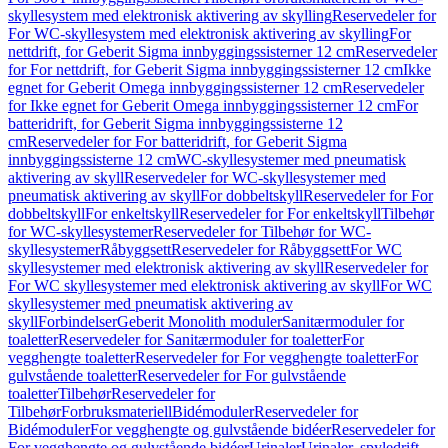
skyllesystem med elektronisk aktivering av skylling
Reservedeler for
For WC-skyllesystem med elektronisk aktivering av skylling
For
nettdrift, for Geberit Sigma innbyggingssisterner 12 cm
Reservedeler
for For nettdrift, for Geberit Sigma innbyggingssisterner 12 cm
Ikke
egnet for Geberit Omega innbyggingssisterner 12 cm
Reservedeler
for Ikke egnet for Geberit Omega innbyggingssisterner 12 cm
For
batteridrift, for Geberit Sigma innbyggingssisterne 12
cm
Reservedeler for For batteridrift, for Geberit Sigma
innbyggingssisterne 12 cm
WC-skyllesystemer med pneumatisk
aktivering av skyll
Reservedeler for WC-skyllesystemer med
pneumatisk aktivering av skyll
For dobbeltskyll
Reservedeler for For
dobbeltskyll
For enkeltskyll
Reservedeler for For enkeltskyll
Tilbehør
for WC-skyllesystemer
Reservedeler for Tilbehør for WC-
skyllesystemer
Råbyggsett
Reservedeler for Råbyggsett
For WC
skyllesystemer med elektronisk aktivering av skyll
Reservedeler for
For WC skyllesystemer med elektronisk aktivering av skyll
For WC
skyllesystemer med pneumatisk aktivering av
skyll
Forbindelser
Geberit Monolith moduler
Sanitærmoduler for
toaletter
Reservedeler for Sanitærmoduler for toaletter
For
vegghengte toaletter
Reservedeler for For vegghengte toaletter
For
gulvstående toaletter
Reservedeler for For gulvstående
toaletter
Tilbehør
Reservedeler for
Tilbehør
Forbruksmateriell
Bidémoduler
Reservedeler for
Bidémoduler
For vegghengte og gulvstående bidéer
Reservedeler for
For vegghengte og gulvstående bidéer
Urinaler
Urinaler, spyledrift,