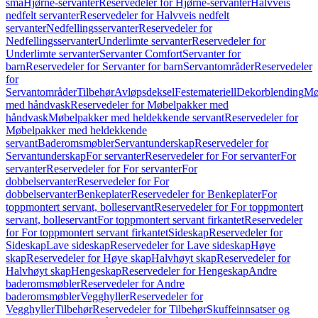
små
Hjørne-servanter
Reservedeler for Hjørne-servanter
Halvveis
nedfelt servanter
Reservedeler for Halvveis nedfelt
servanter
Nedfellingsservanter
Reservedeler for
Nedfellingsservanter
Underlimte servanter
Reservedeler for
Underlimte servanter
Servanter Comfort
Servanter for
barn
Reservedeler for Servanter for barn
Servantområder
Reservedeler
for
Servantområder
Tilbehør
Avløpsdeksel
Festemateriell
Dekorblending
Mø
med håndvask
Reservedeler for Møbelpakker med
håndvask
Møbelpakker med heldekkende servant
Reservedeler for
Møbelpakker med heldekkende
servant
Baderomsmøbler
Servantunderskap
Reservedeler for
Servantunderskap
For servanter
Reservedeler for For servanter
For
servanter
Reservedeler for For servanter
For
dobbelservanter
Reservedeler for For
dobbelservanter
Benkeplater
Reservedeler for Benkeplater
For
toppmontert servant, bolleservant
Reservedeler for For toppmontert
servant, bolleservant
For toppmontert servant firkantet
Reservedeler
for For toppmontert servant firkantet
Sideskap
Reservedeler for
Sideskap
Lave sideskap
Reservedeler for Lave sideskap
Høye
skap
Reservedeler for Høye skap
Halvhøyt skap
Reservedeler for
Halvhøyt skap
Hengeskap
Reservedeler for Hengeskap
Andre
baderomsmøbler
Reservedeler for Andre
baderomsmøbler
Vegghyller
Reservedeler for
Vegghyller
Tilbehør
Reservedeler for Tilbehør
Skuffeinnsatser og