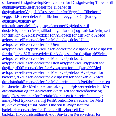
slukrenner
Dusjgulvavløp
Reservedeler for Dusjgulvavløp
Tilbehør til
dusjgulvavløp
Reservedeler for Tilbehør til
dusjgulvavløp
Veggsluk
Reservedeler for Veggsluk
Tilbehør til
veggsluk
Reservedeler for Tilbehør til veggsluk
Dusjkar og
dusjgulv
Dusjgulv av
mineralmateriale
Innbyggingselementer
Nisjebokser til
dusjer
Nisjebokser
Avløpstilkoblinger for dusj og badekar
Avløpsett
for dusjkar, d52
Reservedeler for Avløpsett for dusjkar, d52
Med
avløpsdeksel
Reservedeler for Med avløpsdeksel
Uten
avløpsdeksel
Reservedeler for Uten
avløpsdeksel
Avløpsdeksel
Reservedeler for Avløpsdeksel
Avløpssett
for dusjkar, d62
Reservedeler for Avløpssett for dusjkar, d62
Med
avløpsdeksel
Reservedeler for Med avløpsdeksel
Uten
avløpsdeksel
Reservedeler for Uten avløpsdeksel
Avløpssett for
dusjkar, d90
Reservedeler for Avløpssett for dusjkar, d90
Med
avløpsdeksel
Reservedeler for Med avløpsdeksel
Avløpssett for
badekar, d52
Reservedeler for Avløpssett for badekar, d52
Med
dreiehåndtak
Reservedeler for Med dreiehåndtak
Prefabrikkerte sett
for dreiehåndtak
Med dreiehåndtak og innløp
Reservedeler for Med
dreiehåndtak og innløp
Prefabrikkerte sett for dreiehåndtak og
innløp
Reservedeler for Prefabrikkerte sett for dreiehåndtak og
innløp
Med trykkaktivering PushControl
Reservedeler for Med
trykkaktivering PushControl
Tilbehør til avløpssett for
badekar
Reservedeler for Tilbehør til avløpssett for
badekar
Tilkoblingssett
Innebygd røravbryter
Reservedeler for