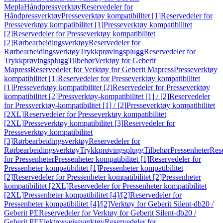
Mepla
Håndpressverktøy
Reservedeler for
Håndpressverktøy
Presseverktøy kompatibilitet [1]
Reservedeler for
Presseverktøy kompatibilitet [1]
Presseverktøy kompatibilitet
[2]
Reservedeler for Presseverktøy kompatibilitet
[2]
Rørbearbeidingsverktøy
Reservedeler for
Rørbearbeidingsverktøy
Trykkprøvingsplugg
Reservedeler for
Trykkprøvingsplugg
Tilbehør
Verktøy for Geberit
Mapress
Reservedeler for Verktøy for Geberit Mapress
Presseverktøy
kompatibilitet [1]
Reservedeler for Presseverktøy kompatibilitet
[1]
Presseverktøy kompatibilitet [2]
Reservedeler for Presseverktøy
kompatibilitet [2]
Pressverktøy-kompatibilitet [1] / [2]
Reservedeler
for Pressverktøy-kompatibilitet [1] / [2]
Presseverktøy kompatibilitet
[2XL]
Reservedeler for Presseverktøy kompatibilitet
[2XL]
Presseverktøy kompatibilitet [3]
Reservedeler for
Presseverktøy kompatibilitet
[3]
Rørbearbeidingsverktøy
Reservedeler for
Rørbearbeidingsverktøy
Trykkprøvingsplugg
Tilbehør
Pressenheter
Res
for Pressenheter
Pressenheter kompatibilitet [1]
Reservedeler for
Pressenheter kompatibilitet [1]
Pressenheter kompatibilitet
[2]
Reservedeler for Pressenheter kompatibilitet [2]
Pressenheter
kompatibilitet [2XL]
Reservedeler for Pressenheter kompatibilitet
[2XL]
Pressenheter kompatibilitet [4]/[2]
Reservedeler for
Pressenheter kompatibilitet [4]/[2]
Verktøy for Geberit Silent-db20 /
Geberit PE
Reservedeler for Verktøy for Geberit Silent-db20 /
Geberit PE
Elektrosveiseverktøy
Reservedeler for