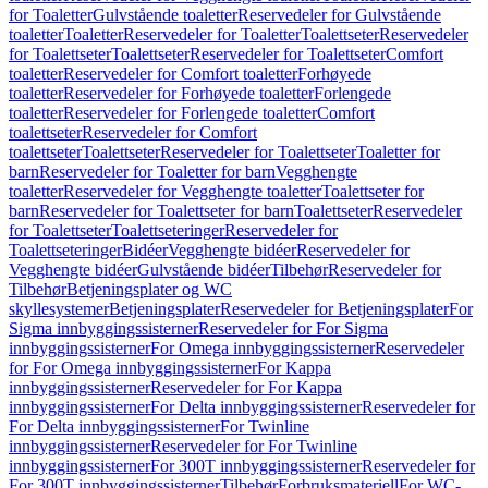
for Toaletter
Gulvstående toaletter
Reservedeler for Gulvstående
toaletter
Toaletter
Reservedeler for Toaletter
Toalettseter
Reservedeler
for Toalettseter
Toalettseter
Reservedeler for Toalettseter
Comfort
toaletter
Reservedeler for Comfort toaletter
Forhøyede
toaletter
Reservedeler for Forhøyede toaletter
Forlengede
toaletter
Reservedeler for Forlengede toaletter
Comfort
toalettseter
Reservedeler for Comfort
toalettseter
Toalettseter
Reservedeler for Toalettseter
Toaletter for
barn
Reservedeler for Toaletter for barn
Vegghengte
toaletter
Reservedeler for Vegghengte toaletter
Toalettseter for
barn
Reservedeler for Toalettseter for barn
Toalettseter
Reservedeler
for Toalettseter
Toalettseteringer
Reservedeler for
Toalettseteringer
Bidéer
Vegghengte bidéer
Reservedeler for
Vegghengte bidéer
Gulvstående bidéer
Tilbehør
Reservedeler for
Tilbehør
Betjeningsplater og WC
skyllesystemer
Betjeningsplater
Reservedeler for Betjeningsplater
For
Sigma innbyggingssisterner
Reservedeler for For Sigma
innbyggingssisterner
For Omega innbyggingssisterner
Reservedeler
for For Omega innbyggingssisterner
For Kappa
innbyggingssisterner
Reservedeler for For Kappa
innbyggingssisterner
For Delta innbyggingssisterner
Reservedeler for
For Delta innbyggingssisterner
For Twinline
innbyggingssisterner
Reservedeler for For Twinline
innbyggingssisterner
For 300T innbyggingssisterner
Reservedeler for
For 300T innbyggingssisterner
Tilbehør
Forbruksmateriell
For WC-