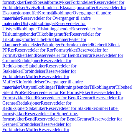
formstykker
Bend
Spesialformstykker
Forbindelser
Reservedeler for
Forbindelser
Sveiseforbindelser
Ekspansjonsmuffer
Reservedeler for
Ekspansjonsmuffer
Kromstålkoblinger
Overganger til andre
materialer
Reservedeler for Overganger til andre
materialer
Utstyrstilkoblinger
Reservedeler for
Utstyrstilkoblinger
Tilslutningsbender
Reservedeler for
Tilslutningsbender
Tilkoblingsmuffer
Reservedeler for
Tilkoblingsmuffer
Tilbehør
Klammer
Fester for
klammer
Endedeksler
Pakninger
Forbruksmateriell
Geberit Silent-
PP
Rør
Reservedeler for Rør
Formstykker
Reservedeler for
Formstykker
Bend
Reservedeler for Bend
Grenrør
Reservedeler for
Grenrør
Reduksjoner
Reservedeler for
Reduksjoner
Stakeluker
Reservedeler for
Stakeluker
Forbindelser
Reservedeler for
Forbindelser
Muffer
Reservedeler for
Muffer
Kloforbindelser
Overganger til andre
materialer
Utstyrstilkoblinger
Tilslutningsbender
Tilkoblingsrør
Tilbehør
Silent-Pro
Rør
Reservedeler for Rør
Formstykker
Reservedeler for
Formstykker
Bend
Reservedeler for Bend
Grenrør
Reservedeler for
Grenrør
Reduksjoner
Reservedeler for
Reduksjoner
Stakeluker
Reservedeler for Stakeluker
SuperTube-
formstykker
Reservedeler for SuperTube-
formstykker
Bend
Reservedeler for Bend
Grenrør
Reservedeler for
Grenrør
Forbindelser
Reservedeler for
Forbindelser
Muffer
Reservedeler for