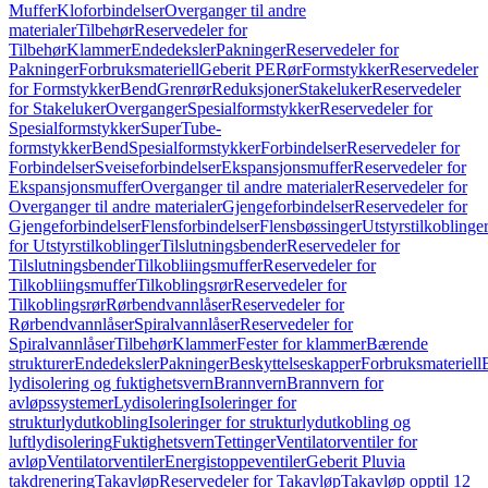
Muffer
Kloforbindelser
Overganger til andre
materialer
Tilbehør
Reservedeler for
Tilbehør
Klammer
Endedeksler
Pakninger
Reservedeler for
Pakninger
Forbruksmateriell
Geberit PE
Rør
Formstykker
Reservedeler
for Formstykker
Bend
Grenrør
Reduksjoner
Stakeluker
Reservedeler
for Stakeluker
Overganger
Spesialformstykker
Reservedeler for
Spesialformstykker
SuperTube-
formstykker
Bend
Spesialformstykker
Forbindelser
Reservedeler for
Forbindelser
Sveiseforbindelser
Ekspansjonsmuffer
Reservedeler for
Ekspansjonsmuffer
Overganger til andre materialer
Reservedeler for
Overganger til andre materialer
Gjengeforbindelser
Reservedeler for
Gjengeforbindelser
Flensforbindelser
Flensbøssinger
Utstyrstilkoblinge
for Utstyrstilkoblinger
Tilslutningsbender
Reservedeler for
Tilslutningsbender
Tilkobliingsmuffer
Reservedeler for
Tilkobliingsmuffer
Tilkoblingsrør
Reservedeler for
Tilkoblingsrør
Rørbendvannlåser
Reservedeler for
Rørbendvannlåser
Spiralvannlåser
Reservedeler for
Spiralvannlåser
Tilbehør
Klammer
Fester for klammer
Bærende
strukturer
Endedeksler
Pakninger
Beskyttelseskapper
Forbruksmateriell
lydisolering og fuktighetsvern
Brannvern
Brannvern for
avløpssystemer
Lydisolering
Isoleringer for
strukturlydutkobling
Isoleringer for strukturlydutkobling og
luftlydisolering
Fuktighetsvern
Tettinger
Ventilatorventiler for
avløp
Ventilatorventiler
Energistoppeventiler
Geberit Pluvia
takdrenering
Takavløp
Reservedeler for Takavløp
Takavløp opptil 12