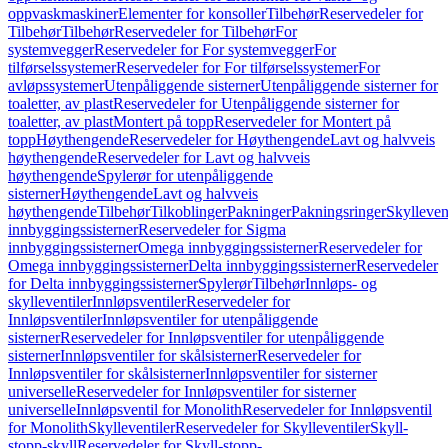
oppvaskmaskiner
Elementer for konsoller
Tilbehør
Reservedeler for
Tilbehør
Tilbehør
Reservedeler for Tilbehør
For
systemvegger
Reservedeler for For systemvegger
For
tilførselssystemer
Reservedeler for For tilførselssystemer
For
avløpssystemer
Utenpåliggende sisterner
Utenpåliggende sisterner for
toaletter, av plast
Reservedeler for Utenpåliggende sisterner for
toaletter, av plast
Montert på topp
Reservedeler for Montert på
topp
Høythengende
Reservedeler for Høythengende
Lavt og halvveis
høythengende
Reservedeler for Lavt og halvveis
høythengende
Spylerør for utenpåliggende
sisterner
Høythengende
Lavt og halvveis
høythengende
Tilbehør
Tilkoblinger
Pakninger
Pakningsringer
Skylleven
innbyggingssisterner
Reservedeler for Sigma
innbyggingssisterner
Omega innbyggingssisterner
Reservedeler for
Omega innbyggingssisterner
Delta innbyggingssisterner
Reservedeler
for Delta innbyggingssisterner
Spylerør
Tilbehør
Innløps- og
skylleventiler
Innløpsventiler
Reservedeler for
Innløpsventiler
Innløpsventiler for utenpåliggende
sisterner
Reservedeler for Innløpsventiler for utenpåliggende
sisterner
Innløpsventiler for skålsisterner
Reservedeler for
Innløpsventiler for skålsisterner
Innløpsventiler for sisterner
universelle
Reservedeler for Innløpsventiler for sisterner
universelle
Innløpsventil for Monolith
Reservedeler for Innløpsventil
for Monolith
Skylleventiler
Reservedeler for Skylleventiler
Skyll-
stopp-skyll
Reservedeler for Skyll-stopp-