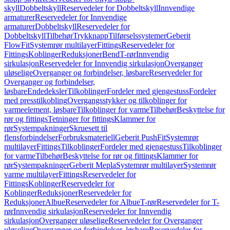
skyll
Dobbeltskyll
Reservedeler for Dobbeltskyll
Innvendige
armaturer
Reservedeler for Innvendige
armaturer
Dobbeltskyll
Reservedeler for
Dobbeltskyll
Tilbehør
Trykknapp
Tilførselssystemer
Geberit
FlowFit
Systemrør multilayer
Fittings
Reservedeler for
Fittings
Koblinger
Reduksjoner
Bend
T-rør
Innvendig
sirkulasjon
Reservedeler for Innvendig sirkulasjon
Overganger
uløselige
Overganger og forbindelser, løsbare
Reservedeler for
Overganger og forbindelser,
løsbare
Endedeksler
Tilkoblinger
Fordeler med gjengestuss
Fordeler
med presstilkobling
Overgangsstykker og tilkoblinger for
varmeelement, løsbare
Tilkoblinger for varme
Tilbehør
Beskyttelse for
rør og fittings
Tetninger for fittings
Klammer for
rør
Systempakninger
Skruesett til
flensforbindelser
Forbruksmateriell
Geberit PushFit
Systemrør
multilayer
Fittings
Tilkoblinger
Fordeler med gjengestuss
Tilkoblinger
for varme
Tilbehør
Beskyttelse for rør og fittings
Klammer for
rør
Systempakninger
Geberit Mepla
Systemrør multilayer
Systemrør
varme multilayer
Fittings
Reservedeler for
Fittings
Koblinger
Reservedeler for
Koblinger
Reduksjoner
Reservedeler for
Reduksjoner
Albue
Reservedeler for Albue
T-rør
Reservedeler for T-
rør
Innvendig sirkulasjon
Reservedeler for Innvendig
sirkulasjon
Overganger uløselige
Reservedeler for Overganger
uløselige
Overganger og forbindelser, løsbare
Reservedeler for