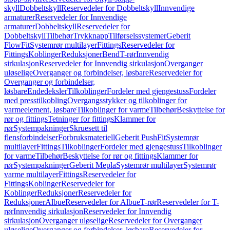
skyll
Dobbeltskyll
Reservedeler for Dobbeltskyll
Innvendige
armaturer
Reservedeler for Innvendige
armaturer
Dobbeltskyll
Reservedeler for
Dobbeltskyll
Tilbehør
Trykknapp
Tilførselssystemer
Geberit
FlowFit
Systemrør multilayer
Fittings
Reservedeler for
Fittings
Koblinger
Reduksjoner
Bend
T-rør
Innvendig
sirkulasjon
Reservedeler for Innvendig sirkulasjon
Overganger
uløselige
Overganger og forbindelser, løsbare
Reservedeler for
Overganger og forbindelser,
løsbare
Endedeksler
Tilkoblinger
Fordeler med gjengestuss
Fordeler
med presstilkobling
Overgangsstykker og tilkoblinger for
varmeelement, løsbare
Tilkoblinger for varme
Tilbehør
Beskyttelse for
rør og fittings
Tetninger for fittings
Klammer for
rør
Systempakninger
Skruesett til
flensforbindelser
Forbruksmateriell
Geberit PushFit
Systemrør
multilayer
Fittings
Tilkoblinger
Fordeler med gjengestuss
Tilkoblinger
for varme
Tilbehør
Beskyttelse for rør og fittings
Klammer for
rør
Systempakninger
Geberit Mepla
Systemrør multilayer
Systemrør
varme multilayer
Fittings
Reservedeler for
Fittings
Koblinger
Reservedeler for
Koblinger
Reduksjoner
Reservedeler for
Reduksjoner
Albue
Reservedeler for Albue
T-rør
Reservedeler for T-
rør
Innvendig sirkulasjon
Reservedeler for Innvendig
sirkulasjon
Overganger uløselige
Reservedeler for Overganger
uløselige
Overganger og forbindelser, løsbare
Reservedeler for