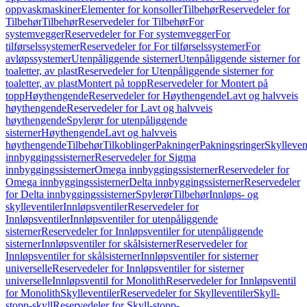
oppvaskmaskiner
Elementer for konsoller
Tilbehør
Reservedeler for
Tilbehør
Tilbehør
Reservedeler for Tilbehør
For
systemvegger
Reservedeler for For systemvegger
For
tilførselssystemer
Reservedeler for For tilførselssystemer
For
avløpssystemer
Utenpåliggende sisterner
Utenpåliggende sisterner for
toaletter, av plast
Reservedeler for Utenpåliggende sisterner for
toaletter, av plast
Montert på topp
Reservedeler for Montert på
topp
Høythengende
Reservedeler for Høythengende
Lavt og halvveis
høythengende
Reservedeler for Lavt og halvveis
høythengende
Spylerør for utenpåliggende
sisterner
Høythengende
Lavt og halvveis
høythengende
Tilbehør
Tilkoblinger
Pakninger
Pakningsringer
Skylleven
innbyggingssisterner
Reservedeler for Sigma
innbyggingssisterner
Omega innbyggingssisterner
Reservedeler for
Omega innbyggingssisterner
Delta innbyggingssisterner
Reservedeler
for Delta innbyggingssisterner
Spylerør
Tilbehør
Innløps- og
skylleventiler
Innløpsventiler
Reservedeler for
Innløpsventiler
Innløpsventiler for utenpåliggende
sisterner
Reservedeler for Innløpsventiler for utenpåliggende
sisterner
Innløpsventiler for skålsisterner
Reservedeler for
Innløpsventiler for skålsisterner
Innløpsventiler for sisterner
universelle
Reservedeler for Innløpsventiler for sisterner
universelle
Innløpsventil for Monolith
Reservedeler for Innløpsventil
for Monolith
Skylleventiler
Reservedeler for Skylleventiler
Skyll-
stopp-skyll
Reservedeler for Skyll-stopp-