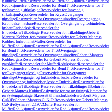
Kobber
Muffer
Reservedeler for Muffer
Reduksjoner
Reservedeler for
Reduksjoner
Bend
Reservedeler for Bend
T-rør
Reservedeler for T-
rør
Innvendig sirkulasjon
Reservedeler for Innvendig
sirkulasjon
Kryss
Reservedeler for Kryss
Overganger
uløselige
Reservedeler for Overganger uløselige
Overganger og
forbindelser, løsbare
Reservedeler for Overganger og forbindelser,
løsbare
Endedeksler
Reservedeler for
Endedeksler
Tilkoblinger
Reservedeler for Tilkoblinger
Geberit
Mapress Kobber, forkrommet
Reservedeler for Geberit Mapress
Kobber, forkrommet
Muffer
Reservedeler for
Muffer
Reduksjoner
Reservedeler for Reduksjoner
Bend
Reservedeler
for Bend
T-rør
Reservedeler for T-rør
Overganger
uløselige
Reservedeler for Overganger uløselige
Geberit Mapress
Kobber, gass
Reservedeler for Geberit Mapress Kobber,
gass
Muffer
Reservedeler for Muffer
Reduksjoner
Reservedeler for
Reduksjoner
Bend
Reservedeler for Bend
T-rør
Reservedeler for T-
rør
Overganger uløselige
Reservedeler for Overganger
uløselige
Overganger og forbindelser, løsbare
Reservedeler for
Overganger og forbindelser, løsbare
Endedeksler
Reservedeler for
Endedeksler
Tilkoblinger
Reservedeler for Tilkoblinger
Tilbehør for
Geberit Mapress Kobber
Beskyttelse for rør og fittings
Klammer for
rør
Systempakninger
Skruesett til flensforbindelser
Geberit Mapress
CuNiFe
Geberit Mapress CuNiFe
Reservedeler for Geberit Mapress
CuNiFe
Systemrør 2.1972
Muffer
Reservedeler for
Muffer
Reduksjoner
Reservedeler for Reduksjoner
Bend
Reservedeler