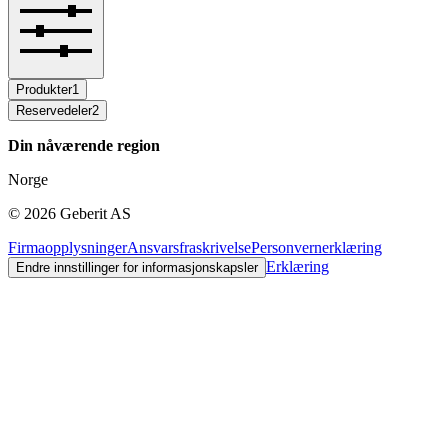
Produkter
1
Reservedeler
2
Din nåværende region
Norge
©
2026
Geberit AS
Firmaopplysninger
Ansvarsfraskrivelse
Personvernerklæring
Erklæring
Endre innstillinger for informasjonskapsler