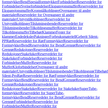
formstykker
Bend
Spesialformstykker
Forbindelser
Reservedeler for
Forbindelser
Sveiseforbindelser
Ekspansjonsmuffer
Reservedeler for
Ekspansjonsmuffer
Kromstålkoblinger
Overganger til andre
materialer
Reservedeler for Overganger til andre
materialer
Utstyrstilkoblinger
Reservedeler for
Utstyrstilkoblinger
Tilslutningsbender
Reservedeler for
Tilslutningsbender
Tilkoblingsmuffer
Reservedeler for
Tilkoblingsmuffer
Tilbehør
Klammer
Fester for
klammer
Endedeksler
Pakninger
Forbruksmateriell
Geberit Silent-
PP
Rør
Reservedeler for Rør
Formstykker
Reservedeler for
Formstykker
Bend
Reservedeler for Bend
Grenrør
Reservedeler for
Grenrør
Reduksjoner
Reservedeler for
Reduksjoner
Stakeluker
Reservedeler for
Stakeluker
Forbindelser
Reservedeler for
Forbindelser
Muffer
Reservedeler for
Muffer
Kloforbindelser
Overganger til andre
materialer
Utstyrstilkoblinger
Tilslutningsbender
Tilkoblingsrør
Tilbehør
Silent-Pro
Rør
Reservedeler for Rør
Formstykker
Reservedeler for
Formstykker
Bend
Reservedeler for Bend
Grenrør
Reservedeler for
Grenrør
Reduksjoner
Reservedeler for
Reduksjoner
Stakeluker
Reservedeler for Stakeluker
SuperTube-
formstykker
Reservedeler for SuperTube-
formstykker
Bend
Reservedeler for Bend
Grenrør
Reservedeler for
Grenrør
Forbindelser
Reservedeler for
Forbindelser
Muffer
Reservedeler for