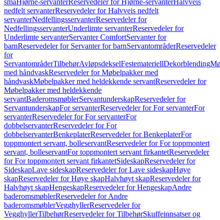
små
Hjørne-servanter
Reservedeler for Hjørne-servanter
Halvveis
nedfelt servanter
Reservedeler for Halvveis nedfelt
servanter
Nedfellingsservanter
Reservedeler for
Nedfellingsservanter
Underlimte servanter
Reservedeler for
Underlimte servanter
Servanter Comfort
Servanter for
barn
Reservedeler for Servanter for barn
Servantområder
Reservedeler
for
Servantområder
Tilbehør
Avløpsdeksel
Festemateriell
Dekorblending
Mø
med håndvask
Reservedeler for Møbelpakker med
håndvask
Møbelpakker med heldekkende servant
Reservedeler for
Møbelpakker med heldekkende
servant
Baderomsmøbler
Servantunderskap
Reservedeler for
Servantunderskap
For servanter
Reservedeler for For servanter
For
servanter
Reservedeler for For servanter
For
dobbelservanter
Reservedeler for For
dobbelservanter
Benkeplater
Reservedeler for Benkeplater
For
toppmontert servant, bolleservant
Reservedeler for For toppmontert
servant, bolleservant
For toppmontert servant firkantet
Reservedeler
for For toppmontert servant firkantet
Sideskap
Reservedeler for
Sideskap
Lave sideskap
Reservedeler for Lave sideskap
Høye
skap
Reservedeler for Høye skap
Halvhøyt skap
Reservedeler for
Halvhøyt skap
Hengeskap
Reservedeler for Hengeskap
Andre
baderomsmøbler
Reservedeler for Andre
baderomsmøbler
Vegghyller
Reservedeler for
Vegghyller
Tilbehør
Reservedeler for Tilbehør
Skuffeinnsatser og