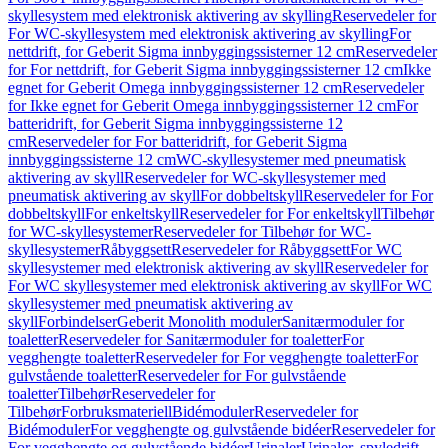
skyllesystem med elektronisk aktivering av skylling
Reservedeler for
For WC-skyllesystem med elektronisk aktivering av skylling
For
nettdrift, for Geberit Sigma innbyggingssisterner 12 cm
Reservedeler
for For nettdrift, for Geberit Sigma innbyggingssisterner 12 cm
Ikke
egnet for Geberit Omega innbyggingssisterner 12 cm
Reservedeler
for Ikke egnet for Geberit Omega innbyggingssisterner 12 cm
For
batteridrift, for Geberit Sigma innbyggingssisterne 12
cm
Reservedeler for For batteridrift, for Geberit Sigma
innbyggingssisterne 12 cm
WC-skyllesystemer med pneumatisk
aktivering av skyll
Reservedeler for WC-skyllesystemer med
pneumatisk aktivering av skyll
For dobbeltskyll
Reservedeler for For
dobbeltskyll
For enkeltskyll
Reservedeler for For enkeltskyll
Tilbehør
for WC-skyllesystemer
Reservedeler for Tilbehør for WC-
skyllesystemer
Råbyggsett
Reservedeler for Råbyggsett
For WC
skyllesystemer med elektronisk aktivering av skyll
Reservedeler for
For WC skyllesystemer med elektronisk aktivering av skyll
For WC
skyllesystemer med pneumatisk aktivering av
skyll
Forbindelser
Geberit Monolith moduler
Sanitærmoduler for
toaletter
Reservedeler for Sanitærmoduler for toaletter
For
vegghengte toaletter
Reservedeler for For vegghengte toaletter
For
gulvstående toaletter
Reservedeler for For gulvstående
toaletter
Tilbehør
Reservedeler for
Tilbehør
Forbruksmateriell
Bidémoduler
Reservedeler for
Bidémoduler
For vegghengte og gulvstående bidéer
Reservedeler for
For vegghengte og gulvstående bidéer
Urinaler
Urinaler, spyledrift,