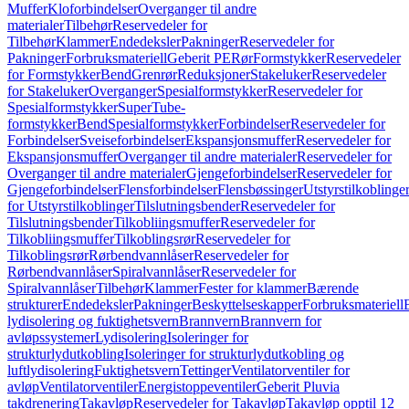
Muffer
Kloforbindelser
Overganger til andre
materialer
Tilbehør
Reservedeler for
Tilbehør
Klammer
Endedeksler
Pakninger
Reservedeler for
Pakninger
Forbruksmateriell
Geberit PE
Rør
Formstykker
Reservedeler
for Formstykker
Bend
Grenrør
Reduksjoner
Stakeluker
Reservedeler
for Stakeluker
Overganger
Spesialformstykker
Reservedeler for
Spesialformstykker
SuperTube-
formstykker
Bend
Spesialformstykker
Forbindelser
Reservedeler for
Forbindelser
Sveiseforbindelser
Ekspansjonsmuffer
Reservedeler for
Ekspansjonsmuffer
Overganger til andre materialer
Reservedeler for
Overganger til andre materialer
Gjengeforbindelser
Reservedeler for
Gjengeforbindelser
Flensforbindelser
Flensbøssinger
Utstyrstilkoblinge
for Utstyrstilkoblinger
Tilslutningsbender
Reservedeler for
Tilslutningsbender
Tilkobliingsmuffer
Reservedeler for
Tilkobliingsmuffer
Tilkoblingsrør
Reservedeler for
Tilkoblingsrør
Rørbendvannlåser
Reservedeler for
Rørbendvannlåser
Spiralvannlåser
Reservedeler for
Spiralvannlåser
Tilbehør
Klammer
Fester for klammer
Bærende
strukturer
Endedeksler
Pakninger
Beskyttelseskapper
Forbruksmateriell
lydisolering og fuktighetsvern
Brannvern
Brannvern for
avløpssystemer
Lydisolering
Isoleringer for
strukturlydutkobling
Isoleringer for strukturlydutkobling og
luftlydisolering
Fuktighetsvern
Tettinger
Ventilatorventiler for
avløp
Ventilatorventiler
Energistoppeventiler
Geberit Pluvia
takdrenering
Takavløp
Reservedeler for Takavløp
Takavløp opptil 12