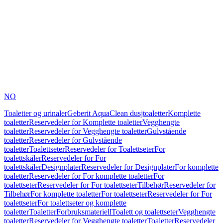
NO
Toaletter og urinaler
Geberit AquaClean dusjtoaletter
Komplette
toaletter
Reservedeler for Komplette toaletter
Vegghengte
toaletter
Reservedeler for Vegghengte toaletter
Gulvstående
toaletter
Reservedeler for Gulvstående
toaletter
Toalettseter
Reservedeler for Toalettseter
For
toalettskåler
Reservedeler for For
toalettskåler
Designplater
Reservedeler for Designplater
For komplette
toaletter
Reservedeler for For komplette toaletter
For
toalettseter
Reservedeler for For toalettseter
Tilbehør
Reservedeler for
Tilbehør
For komplette toaletter
For toalettseter
Reservedeler for For
toalettseter
For toalettseter og komplette
toaletter
Toaletter
Forbruksmateriell
Toalett og toalettseter
Vegghengte
toaletter
Reservedeler for Vegghengte toaletter
Toaletter
Reservedeler