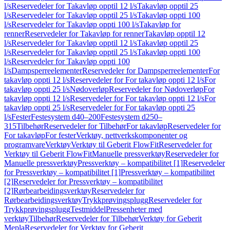
l/s
Reservedeler for Takavløp opptil 12 l/s
Takavløp opptil 25
l/s
Reservedeler for Takavløp opptil 25 l/s
Takavløp oppti 100
l/s
Reservedeler for Takavløp oppti 100 l/s
Takavløp for
renner
Reservedeler for Takavløp for renner
Takavløp opptil 12
l/s
Reservedeler for Takavløp opptil 12 l/s
Takavløp opptil 25
l/s
Reservedeler for Takavløp opptil 25 l/s
Takavløp oppti 100
l/s
Reservedeler for Takavløp oppti 100
l/s
Dampsperreelementer
Reservedeler for Dampsperreelementer
For
takavløp oppti 12 l/s
Reservedeler for For takavløp oppti 12 l/s
For
takavløp oppti 25 l/s
Nødoverløp
Reservedeler for Nødoverløp
For
takavløp oppti 12 l/s
Reservedeler for For takavløp oppti 12 l/s
For
takavløp oppti 25 l/s
Reservedeler for For takavløp oppti 25
l/s
Fester
Festesystem d40–200
Festesystem d250–
315
Tilbehør
Reservedeler for Tilbehør
For takavløp
Reservedeler for
For takavløp
For fester
Verktøy, nettverkskomponenter og
programvare
Verktøy
Verktøy til Geberit FlowFit
Reservedeler for
Verktøy til Geberit FlowFit
Manuelle pressverktøy
Reservedeler for
Manuelle pressverktøy
Pressverktøy – kompatibilitet [1]
Reservedeler
for Pressverktøy – kompatibilitet [1]
Pressverktøy – kompatibilitet
[2]
Reservedeler for Pressverktøy – kompatibilitet
[2]
Rørbearbeidingsverktøy
Reservedeler for
Rørbearbeidingsverktøy
Trykkprøvingsplugg
Reservedeler for
Trykkprøvingsplugg
Testmiddel
Pressenheter med
verktøy
Tilbehør
Reservedeler for Tilbehør
Verktøy for Geberit
Mepla
Reservedeler for Verktøy for Geberit