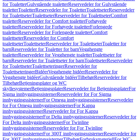
for Toaletter
Gulvstående toaletter
Reservedeler for Gulvstående
toaletter
Toaletter
Reservedeler for Toaletter
Toalettseter
Reservedeler
for Toalettseter
Toalettseter
Reservedeler for Toalettseter
Comfort
toaletter
Reservedeler for Comfort toaletter
Forhøyede
toaletter
Reservedeler for Forhøyede toaletter
Forlengede
toaletter
Reservedeler for Forlengede toaletter
Comfort
toalettseter
Reservedeler for Comfort
toalettseter
Toalettseter
Reservedeler for Toalettseter
Toaletter for
barn
Reservedeler for Toaletter for barn
Vegghengte
toaletter
Reservedeler for Vegghengte toaletter
Toalettseter for
barn
Reservedeler for Toalettseter for barn
Toalettseter
Reservedeler
for Toalettseter
Toalettseteringer
Reservedeler for
Toalettseteringer
Bidéer
Vegghengte bidéer
Reservedeler for
Vegghengte bidéer
Gulvstående bidéer
Tilbehør
Reservedeler for
Tilbehør
Betjeningsplater og WC
skyllesystemer
Betjeningsplater
Reservedeler for Betjeningsplater
For
Sigma innbyggingssisterner
Reservedeler for For Sigma
innbyggingssisterner
For Omega innbyggingssisterner
Reservedeler
for For Omega innbyggingssisterner
For Kappa
innbyggingssisterner
Reservedeler for For Kappa
innbyggingssisterner
For Delta innbyggingssisterner
Reservedeler for
For Delta innbyggingssisterner
For Twinline
innbyggingssisterner
Reservedeler for For Twinline
innbyggingssisterner
For 300T innbyggingssisterner
Reservedeler for
For 300T innbyggingssisterner
Tilbehør
Forbruksmateriell
For WC-