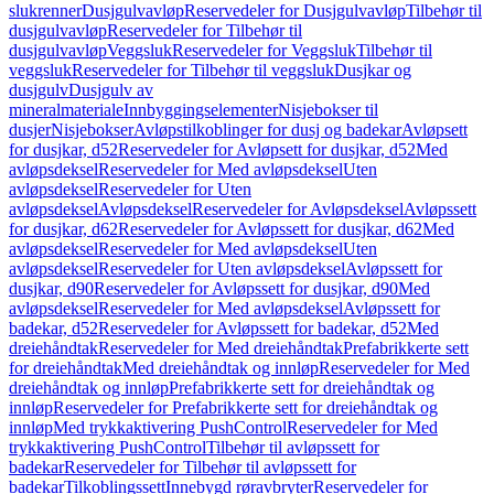
slukrenner
Dusjgulvavløp
Reservedeler for Dusjgulvavløp
Tilbehør til
dusjgulvavløp
Reservedeler for Tilbehør til
dusjgulvavløp
Veggsluk
Reservedeler for Veggsluk
Tilbehør til
veggsluk
Reservedeler for Tilbehør til veggsluk
Dusjkar og
dusjgulv
Dusjgulv av
mineralmateriale
Innbyggingselementer
Nisjebokser til
dusjer
Nisjebokser
Avløpstilkoblinger for dusj og badekar
Avløpsett
for dusjkar, d52
Reservedeler for Avløpsett for dusjkar, d52
Med
avløpsdeksel
Reservedeler for Med avløpsdeksel
Uten
avløpsdeksel
Reservedeler for Uten
avløpsdeksel
Avløpsdeksel
Reservedeler for Avløpsdeksel
Avløpssett
for dusjkar, d62
Reservedeler for Avløpssett for dusjkar, d62
Med
avløpsdeksel
Reservedeler for Med avløpsdeksel
Uten
avløpsdeksel
Reservedeler for Uten avløpsdeksel
Avløpssett for
dusjkar, d90
Reservedeler for Avløpssett for dusjkar, d90
Med
avløpsdeksel
Reservedeler for Med avløpsdeksel
Avløpssett for
badekar, d52
Reservedeler for Avløpssett for badekar, d52
Med
dreiehåndtak
Reservedeler for Med dreiehåndtak
Prefabrikkerte sett
for dreiehåndtak
Med dreiehåndtak og innløp
Reservedeler for Med
dreiehåndtak og innløp
Prefabrikkerte sett for dreiehåndtak og
innløp
Reservedeler for Prefabrikkerte sett for dreiehåndtak og
innløp
Med trykkaktivering PushControl
Reservedeler for Med
trykkaktivering PushControl
Tilbehør til avløpssett for
badekar
Reservedeler for Tilbehør til avløpssett for
badekar
Tilkoblingssett
Innebygd røravbryter
Reservedeler for