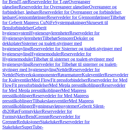
for Bend
T-rør
Reservedeler for T-rør
Overganger
uløselige
Reservedeler for Overganger uløselige
Overganger og
forbindelser, løsbare
Reservedeler for Overganger og forbindelser,
løsbare
Gjennomføringer
Reservedeler for Gjennomføringer
Tilbehør
for Geberit Mapress CuNiFe
Systempakninger
Skruesett til
flensforbindelser
Geberit
hygienesystem
Hygienespylerenheter
Reservedeler for
Hygienespylerenheter
Tilbehør
Sensorer
Deksler og
dekkplater
Sisterner og toalett-styringer med
hygienespyling
Reservedeler for Sisterner og toalett-styringer med
hygienespyling
Hygienemoduler
Reservedeler for
Hygienemoduler
Tilbehør til sisterner og toalett-styringer med
hygienespyling
Reservedeler for Tilbehør til sisterner og toalett-
styringer med hygienespyling
Nettdel
Reservedeler for
Nettdel
Nettverkskomponenter
Rørarmaturer
Kuleventiler
Reservedeler
for Kuleventiler
Med FlowFit pressforbindelser
Reservedeler for Med
FlowFit pressforbindelser
Med Mepla presstilkoblinger
Reservedeler
for Med Mepla presstilkoblinger
Med Mapress
presstilkoblinger
Reservedeler for Med Mapress
presstilkoblinger
Tilbakeslagsventiler
Med Mapress
presstilkoblinger
Bygningsavløpssystemer
Geberit Silent-
db20
Rør
Formstykker
Reservedeler for
Formstykker
Bend
Grenrør
Reservedeler for
Grenrør
Reduksjoner
Stakeluker
Reservedeler for
Stakeluker
SuperTube-