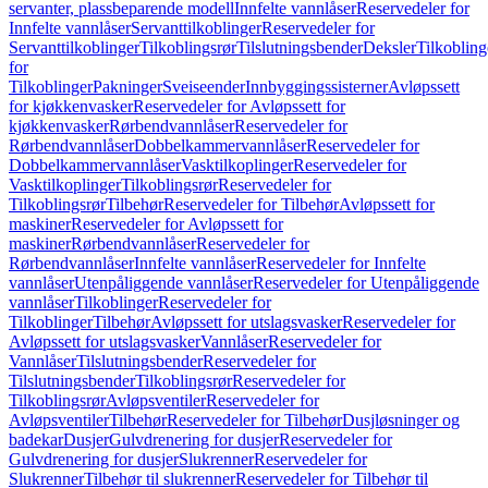
servanter, plassbeparende modell
Innfelte vannlåser
Reservedeler for
Innfelte vannlåser
Servanttilkoblinger
Reservedeler for
Servanttilkoblinger
Tilkoblingsrør
Tilslutningsbender
Deksler
Tilkobling
for
Tilkoblinger
Pakninger
Sveiseender
Innbyggingssisterner
Avløpssett
for kjøkkenvasker
Reservedeler for Avløpssett for
kjøkkenvasker
Rørbendvannlåser
Reservedeler for
Rørbendvannlåser
Dobbelkammervannlåser
Reservedeler for
Dobbelkammervannlåser
Vasktilkoplinger
Reservedeler for
Vasktilkoplinger
Tilkoblingsrør
Reservedeler for
Tilkoblingsrør
Tilbehør
Reservedeler for Tilbehør
Avløpssett for
maskiner
Reservedeler for Avløpssett for
maskiner
Rørbendvannlåser
Reservedeler for
Rørbendvannlåser
Innfelte vannlåser
Reservedeler for Innfelte
vannlåser
Utenpåliggende vannlåser
Reservedeler for Utenpåliggende
vannlåser
Tilkoblinger
Reservedeler for
Tilkoblinger
Tilbehør
Avløpssett for utslagsvasker
Reservedeler for
Avløpssett for utslagsvasker
Vannlåser
Reservedeler for
Vannlåser
Tilslutningsbender
Reservedeler for
Tilslutningsbender
Tilkoblingsrør
Reservedeler for
Tilkoblingsrør
Avløpsventiler
Reservedeler for
Avløpsventiler
Tilbehør
Reservedeler for Tilbehør
Dusjløsninger og
badekar
Dusjer
Gulvdrenering for dusjer
Reservedeler for
Gulvdrenering for dusjer
Slukrenner
Reservedeler for
Slukrenner
Tilbehør til slukrenner
Reservedeler for Tilbehør til