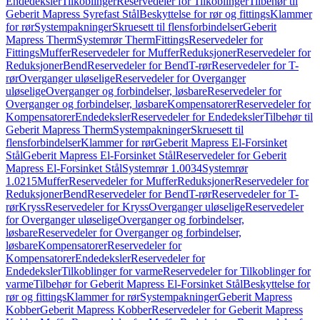
Endedeksler
Tilkoblinger
Reservedeler for Tilkoblinger
Tilbehør til
Geberit Mapress Syrefast Stål
Beskyttelse for rør og fittings
Klammer
for rør
Systempakninger
Skruesett til flensforbindelser
Geberit
Mapress Therm
Systemrør Therm
Fittings
Reservedeler for
Fittings
Muffer
Reservedeler for Muffer
Reduksjoner
Reservedeler for
Reduksjoner
Bend
Reservedeler for Bend
T-rør
Reservedeler for T-
rør
Overganger uløselige
Reservedeler for Overganger
uløselige
Overganger og forbindelser, løsbare
Reservedeler for
Overganger og forbindelser, løsbare
Kompensatorer
Reservedeler for
Kompensatorer
Endedeksler
Reservedeler for Endedeksler
Tilbehør til
Geberit Mapress Therm
Systempakninger
Skruesett til
flensforbindelser
Klammer for rør
Geberit Mapress El-Forsinket
Stål
Geberit Mapress El-Forsinket Stål
Reservedeler for Geberit
Mapress El-Forsinket Stål
Systemrør 1.0034
Systemrør
1.0215
Muffer
Reservedeler for Muffer
Reduksjoner
Reservedeler for
Reduksjoner
Bend
Reservedeler for Bend
T-rør
Reservedeler for T-
rør
Kryss
Reservedeler for Kryss
Overganger uløselige
Reservedeler
for Overganger uløselige
Overganger og forbindelser,
løsbare
Reservedeler for Overganger og forbindelser,
løsbare
Kompensatorer
Reservedeler for
Kompensatorer
Endedeksler
Reservedeler for
Endedeksler
Tilkoblinger for varme
Reservedeler for Tilkoblinger for
varme
Tilbehør for Geberit Mapress El-Forsinket Stål
Beskyttelse for
rør og fittings
Klammer for rør
Systempakninger
Geberit Mapress
Kobber
Geberit Mapress Kobber
Reservedeler for Geberit Mapress