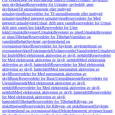
uten skyllekant
Reservedeler for Urinaler, spyledrift, uten
skyllekant
Til utenpåliggende eller innbygd
urinalstyring
Reservedeler for Til utenpåliggende eller innbygd
urinalstyring
Med integrert urinalstyring
Reservedeler for Med
integrert urinalstyring
Urinal, drift uten vann
Reservedeler for Urinal,
drift uten vann
Uten lokk
Reservedeler for Uten
lokk
Urinalskillevegger
Urinalskillevegger av plast
Urinalskillevegger
av glass
Tilbehør
Reservedeler for Tilbehør
Vannlåser og
vannlåstilbehør
Spylerør, spylerørsbend og
overgangsstykker
Reservedeler for Spylerør, spylerørsbend og
overgangsstykker
Festemateriell
Avløpsventiler
Vannfordeler
Urinalstyr
for Innfelt
Med elektronisk aktivering av skyll, nettdrift
Reservedeler
for Med elektronisk aktivering av skyll, nettdrift
Med elektronisk
aktivering av skyll, batteridrift
Reservedeler for Med elektronisk
aktivering av skyll, batteridrift
Med pneumatisk aktivering av
skyll
Reservedeler for Med pneumatisk aktivering av
skyll
Basic
Reservedeler for Basic
Utenpåliggende
Reservedeler for
Utenpåliggende
Med elektronisk aktivering av skyll,
nettdrift
Reservedeler for Med elektronisk aktivering av skyll,
nettdrift
Med elektronisk aktivering av skyll, batteridrift
Reservedeler
for Med elektronisk aktivering av skyll,
batteridrift
Tilbehør
Reservedeler for Tilbehør
Råbygg- og
utskiftingssett
Reservedeler for Råbygg- og utskiftingssett
Spylerør,
spylerørsbend og overgangsstykker
Deksler
Integrerte styringer
Annet