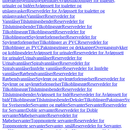
tilbehør
Betjeningshjelpemidler
Avløpstilkoblinger for toaletter,
urinaler og bidéer
Avløpssett for toaletter og
utslagsvasker
Reservedeler for Avløpssett for toaletter og
utslagsvasker
Vannlåser
Reservedeler for
Vannlåser
Tilslutningsbender
Reservedeler for
Tilslutningsbender
Tilkoblingsrør
Reservedeler for
Tilkoblingsrør
Tilkoblingssett
Reservedeler for
Tilkoblingssett
Spylerørforlengelser
Reservedeler for
Spylerørforlengelser
Tilkoblinger av PVC
Reservedeler for
Tilkoblinger av PVC
Pakningsringer og dekkapper
Overgangsstykker
og koblingsdeler
Avløpssett for urinaler
Reservedeler for Avløpssett
for urinaler
Urinalvannlåser
Reservedeler for
Urinalvannlåser
Spiralvannlåser
Reservedeler for
Spiralvannlåser
Innfelte vannlåser
Reservedeler for Innfelte
vannlåser
Rørbendvannlåser
Reservedeler for
Rørbendvannlåser
Spylerør og spylerørforlengelser
Reservedeler for
Spylerør og spylerørforlengelser
Tilkoblingsrør
Reservedeler for
Tilkoblingsrør
Tilslutningsbender
Reservedeler for
Tilslutningsbender
Avløpssett for bidé
Reservedeler for Avløpssett for
bidé
Tilkoblingsrør
Tilslutningsbender
Deksler
Tilkoblinger
Pakninger
Sv
for Sveiseender
Servanter og møbler
Servanter
Servanter
Reservedeler
for Servanter
Doble servanter
Reservedeler for Doble
servanter
Møbelservanter
Reservedeler for
Møbelservanter
Toppmonterte servanter
Reservedeler for
Toppmonterte servanter
Servanter, små
Reservedeler for Servanter,