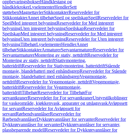
oppbevaringsbokser
Håndklestang og
håndklekroker
Lyselementer
Hendler
Sett
støtteben
Magnettavler
Stikkontakter
Reservedeler for
Stikkontakter
Annet tilbehør
Speil og speilskap
Speil
Reservedeler for
Speil
Med integrert belysning
Reservedeler for Med integrert
belysning
Uten integrert belysning
Speilskap
Reservedeler for
Speilskap
Med integrert belysning
Reservedeler for Med integrert
belysning
Uten integrert belysning
Reservedeler for Uten integrert
belysning
Tilbehør
Lyselementer
Hendler
Annet
tilbehør
Stikkontakter
Armaturer
Servantarmaturer
Reservedeler for
Servantarmaturer
Montering av stativ, nettdrift
Reservedeler for
Montering av stativ, nettdrift
Stativmontering,
batteridrift
Reservedeler for Stativmontering, batteridrift
Stående
montasje, blandebatteri med enhåndsgrep
Reservedeler for Stående
montasje, blandebatteri med enhåndsgrep
Veggmontasje,
nettdrift
Reservedeler for Veggmontasje, nettdrift
Veggmontasje,
batteridrift
Reservedeler for Veggmontasje,
batteridrift
Tilbehør
Reservedeler for Tilbehør
For
servantkraner
Reservedeler for For servantkraner
Utstyrstilkoblinger
for vaskeområde, kjøkkenvask, apparater og utslagsvask
Avløpssett
for servant
Reservedeler for Avløpssett for
servant
Rørbendvannlåser
Reservedeler for
Rørbendvannlåser
Dykkrørvannlåser for servanter
Reservedeler for
Dykkrørvannlåser for servanter
Dykkrørvannlåser for servanter,
plassbeparende modell
Reservedeler for Dykkrørvannlåser for