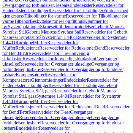
Overganger og forbindelser, løsbare
Endedeksler
Reservedeler for
Endedeksler
Tilkoblinger
Reservedeler for Tilkoblinger
Fordeler med
gjengestuss
Tilkoblinger for varme
Reservedeler for Tilkoblinger for
varme
Tilbehør
Beskyttelse for rør og fittings
Klammer for
rør
Systempakninger
Skruesett til flensforbindelser
Geberit Mapress
Syrefast Stål
Geberit Mapress Syrefast Stål
Reservedeler for Geberit
Mapress Syrefast Stål
Systemrør 1.4401
Reservedeler for Systemrør
1.4401
Rørnippel
Muffer
Reservedeler for
Muffer
Reduksjoner
Reservedeler for Reduksjoner
Bend
Reservedeler
for Bend
T-rør
Reservedeler for T-rør
Innvendig
sirkulasjon
Reservedeler for Innvendig sirkulasjon
Overganger
uløselige
Reservedeler for Overganger uløselige
Overganger og
forbindelser, løsbare
Reservedeler for Overganger og forbindelser,
løsbare
Kompensatorer
Reservedeler for
Kompensatorer
Gjennomføringer
Endedeksler
Reservedeler for
Endedeksler
Tilkoblinger
Reservedeler for Tilkoblinger
Geberit
Mapress Syrefast Stål, gass
Reservedeler for Geberit Mapress
Syrefast Stål, gass
Systemrør 1.4401
Reservedeler for Systemrør
1.4401
Rørnippel
Muffer
Reservedeler for
Muffer
Reduksjoner
Reservedeler for Reduksjoner
Bend
Reservedeler
for Bend
T-rør
Reservedeler for T-rør
Overganger
uløselige
Reservedeler for Overganger uløselige
Overganger og
forbindelser, løsbare
Reservedeler for Overganger og forbindelser,
løsbare
Endedeksler
Reservedeler for