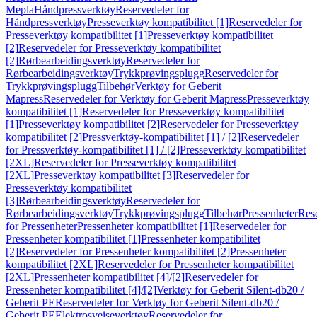
Mepla
Håndpressverktøy
Reservedeler for
Håndpressverktøy
Presseverktøy kompatibilitet [1]
Reservedeler for
Presseverktøy kompatibilitet [1]
Presseverktøy kompatibilitet
[2]
Reservedeler for Presseverktøy kompatibilitet
[2]
Rørbearbeidingsverktøy
Reservedeler for
Rørbearbeidingsverktøy
Trykkprøvingsplugg
Reservedeler for
Trykkprøvingsplugg
Tilbehør
Verktøy for Geberit
Mapress
Reservedeler for Verktøy for Geberit Mapress
Presseverktøy
kompatibilitet [1]
Reservedeler for Presseverktøy kompatibilitet
[1]
Presseverktøy kompatibilitet [2]
Reservedeler for Presseverktøy
kompatibilitet [2]
Pressverktøy-kompatibilitet [1] / [2]
Reservedeler
for Pressverktøy-kompatibilitet [1] / [2]
Presseverktøy kompatibilitet
[2XL]
Reservedeler for Presseverktøy kompatibilitet
[2XL]
Presseverktøy kompatibilitet [3]
Reservedeler for
Presseverktøy kompatibilitet
[3]
Rørbearbeidingsverktøy
Reservedeler for
Rørbearbeidingsverktøy
Trykkprøvingsplugg
Tilbehør
Pressenheter
Res
for Pressenheter
Pressenheter kompatibilitet [1]
Reservedeler for
Pressenheter kompatibilitet [1]
Pressenheter kompatibilitet
[2]
Reservedeler for Pressenheter kompatibilitet [2]
Pressenheter
kompatibilitet [2XL]
Reservedeler for Pressenheter kompatibilitet
[2XL]
Pressenheter kompatibilitet [4]/[2]
Reservedeler for
Pressenheter kompatibilitet [4]/[2]
Verktøy for Geberit Silent-db20 /
Geberit PE
Reservedeler for Verktøy for Geberit Silent-db20 /
Geberit PE
Elektrosveiseverktøy
Reservedeler for