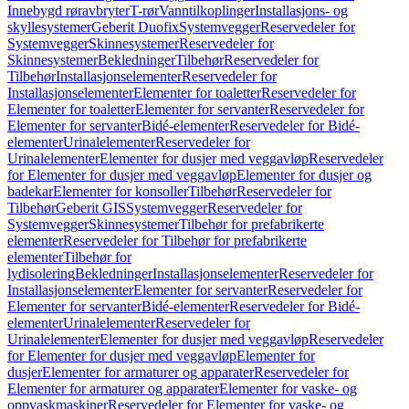
Innebygd røravbryter
T-rør
Vanntilkoplinger
Installasjons- og
skyllesystemer
Geberit Duofix
Systemvegger
Reservedeler for
Systemvegger
Skinnesystemer
Reservedeler for
Skinnesystemer
Bekledninger
Tilbehør
Reservedeler for
Tilbehør
Installasjonselementer
Reservedeler for
Installasjonselementer
Elementer for toaletter
Reservedeler for
Elementer for toaletter
Elementer for servanter
Reservedeler for
Elementer for servanter
Bidé-elementer
Reservedeler for Bidé-
elementer
Urinalelementer
Reservedeler for
Urinalelementer
Elementer for dusjer med veggavløp
Reservedeler
for Elementer for dusjer med veggavløp
Elementer for dusjer og
badekar
Elementer for konsoller
Tilbehør
Reservedeler for
Tilbehør
Geberit GIS
Systemvegger
Reservedeler for
Systemvegger
Skinnesystemer
Tilbehør for prefabrikerte
elementer
Reservedeler for Tilbehør for prefabrikerte
elementer
Tilbehør for
lydisolering
Bekledninger
Installasjonselementer
Reservedeler for
Installasjonselementer
Elementer for servanter
Reservedeler for
Elementer for servanter
Bidé-elementer
Reservedeler for Bidé-
elementer
Urinalelementer
Reservedeler for
Urinalelementer
Elementer for dusjer med veggavløp
Reservedeler
for Elementer for dusjer med veggavløp
Elementer for
dusjer
Elementer for armaturer og apparater
Reservedeler for
Elementer for armaturer og apparater
Elementer for vaske- og
oppvaskmaskiner
Reservedeler for Elementer for vaske- og