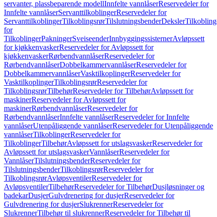
servanter, plassbeparende modell
Innfelte vannlåser
Reservedeler for
Innfelte vannlåser
Servanttilkoblinger
Reservedeler for
Servanttilkoblinger
Tilkoblingsrør
Tilslutningsbender
Deksler
Tilkobling
for
Tilkoblinger
Pakninger
Sveiseender
Innbyggingssisterner
Avløpssett
for kjøkkenvasker
Reservedeler for Avløpssett for
kjøkkenvasker
Rørbendvannlåser
Reservedeler for
Rørbendvannlåser
Dobbelkammervannlåser
Reservedeler for
Dobbelkammervannlåser
Vasktilkoplinger
Reservedeler for
Vasktilkoplinger
Tilkoblingsrør
Reservedeler for
Tilkoblingsrør
Tilbehør
Reservedeler for Tilbehør
Avløpssett for
maskiner
Reservedeler for Avløpssett for
maskiner
Rørbendvannlåser
Reservedeler for
Rørbendvannlåser
Innfelte vannlåser
Reservedeler for Innfelte
vannlåser
Utenpåliggende vannlåser
Reservedeler for Utenpåliggende
vannlåser
Tilkoblinger
Reservedeler for
Tilkoblinger
Tilbehør
Avløpssett for utslagsvasker
Reservedeler for
Avløpssett for utslagsvasker
Vannlåser
Reservedeler for
Vannlåser
Tilslutningsbender
Reservedeler for
Tilslutningsbender
Tilkoblingsrør
Reservedeler for
Tilkoblingsrør
Avløpsventiler
Reservedeler for
Avløpsventiler
Tilbehør
Reservedeler for Tilbehør
Dusjløsninger og
badekar
Dusjer
Gulvdrenering for dusjer
Reservedeler for
Gulvdrenering for dusjer
Slukrenner
Reservedeler for
Slukrenner
Tilbehør til slukrenner
Reservedeler for Tilbehør til