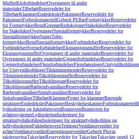
Muffer
Kloforbindelser
Overganger til andre
materialer
Tilbehør
Reservedeler for
Tilbehør
Klammer
Endedeksler
Pakninger
Reservedeler for
Pakninger
Forbruksmateriell
Geberit PE
Rør
Formstykker
Reservedeler
for Formstykker
Bend
Grenrør
Reduksjoner
Stakeluker
Reservedeler
for Stakeluker
Overganger
Spesialformstykker
Reservedeler for
Spesialformstykker
SuperTube-
formstykker
Bend
Spesialformstykker
Forbindelser
Reservedeler for
Forbindelser
Sveiseforbindelser
Ekspansjonsmuffer
Reservedeler for
Ekspansjonsmuffer
Overganger til andre materialer
Reservedeler for
Overganger til andre materialer
Gjengeforbindelser
Reservedeler for
Gjengeforbindelser
Flensforbindelser
Flensbøssinger
Utstyrstilkoblinge
for Utstyrstilkoblinger
Tilslutningsbender
Reservedeler for
Tilslutningsbender
Tilkobliingsmuffer
Reservedeler for
Tilkobliingsmuffer
Tilkoblingsrør
Reservedeler for
Tilkoblingsrør
Rørbendvannlåser
Reservedeler for
Rørbendvannlåser
Spiralvannlåser
Reservedeler for
Spiralvannlåser
Tilbehør
Klammer
Fester for klammer
Bærende
strukturer
Endedeksler
Pakninger
Beskyttelseskapper
Forbruksmateriell
lydisolering og fuktighetsvern
Brannvern
Brannvern for
avløpssystemer
Lydisolering
Isoleringer for
strukturlydutkobling
Isoleringer for strukturlydutkobling og
luftlydisolering
Fuktighetsvern
Tettinger
Ventilatorventiler for
avløp
Ventilatorventiler
Energistoppeventiler
Geberit Pluvia
takdrenering
Takavløp
Reservedeler for Takavløp
Takavløp opptil 12