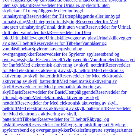
uten skyllekant
Reservedeler for Urinaler, spyledrift, uten
skyllekant
Til utenpåliggende eller innbygd
urinalstyring
Reservedeler for Til utenpåliggende eller innbygd
urinalstyring
Med integrert urinalstyring
Reservedeler for Med
integrert urinalstyring
Urinal, drift uten vann
Reservedeler for Urinal,
drift uten vann
Uten lokk
Reservedeler for Uten
lokk
Urinalskillevegger
Urinalskillevegger av plast
Urinalskillevegger
av glass
Tilbehør
Reservedeler for Tilbehør
Vannlåser og
vannlåstilbehør
Spylerør, spylerørsbend og
overgangsstykker
Reservedeler for Spylerør, spylerørsbend og
overgangsstykker
Festemateriell
Avløpsventiler
Vannfordeler
Urinalstyr
for Innfelt
Med elektronisk aktivering av skyll, nettdrift
Reservedeler
for Med elektronisk aktivering av skyll, nettdrift
Med elektronisk
aktivering av skyll, batteridrift
Reservedeler for Med elektronisk
aktivering av skyll, batteridrift
Med pneumatisk aktivering av
skyll
Reservedeler for Med pneumatisk aktivering av
skyll
Basic
Reservedeler for Basic
Utenpåliggende
Reservedeler for
Utenpåliggende
Med elektronisk aktivering av skyll,
nettdrift
Reservedeler for Med elektronisk aktivering av skyll,
nettdrift
Med elektronisk aktivering av skyll, batteridrift
Reservedeler
for Med elektronisk aktivering av skyll,
batteridrift
Tilbehør
Reservedeler for Tilbehør
Råbygg- og
utskiftingssett
Reservedeler for Råbygg- og utskiftingssett
Spylerør,
spylerørsbend og overgangsstykker
Deksler
Integrerte styringer
Annet