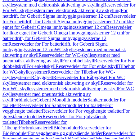
skyllesystem med elektronisk aktivering av skylling
Reservedeler for
For WC-skyllesystem med elektronisk aktivering av skylling
For
nettdrift, for Geberit Sigma innbyggingssisterner 12 cm
Reservedeler
for For nettdrift, for Geberit Sigma innbyggingssisterner 12 cm
Ikke
egnet for Geberit Omega innbyggingssisterner 12 cm
Reservedeler
for Ikke egnet for Geberit Omega innbyggingssisterner 12 cm
For
batteridrift, for Geberit Sigma innbyggingssisterne 12
cm
Reservedeler for For batteridrift, for Geberit Sigma
innbyggingssisterne 12 cm
WC-skyllesystemer med pneumatisk
aktivering av skyll
Reservedeler for WC-skyllesystemer med
pneumatisk aktivering av skyll
For dobbeltskyll
Reservedeler for For
dobbeltskyll
For enkeltskyll
Reservedeler for For enkeltskyll
Tilbehør
for WC-skyllesystemer
Reservedeler for Tilbehør for WC-
skyllesystemer
Råbyggsett
Reservedeler for Råbyggsett
For WC
skyllesystemer med elektronisk aktivering av skyll
Reservedeler for
For WC skyllesystemer med elektronisk aktivering av skyll
For WC
skyllesystemer med pneumatisk aktivering av
skyll
Forbindelser
Geberit Monolith moduler
Sanitærmoduler for
toaletter
Reservedeler for Sanitærmoduler for toaletter
For
vegghengte toaletter
Reservedeler for For vegghengte toaletter
For
gulvstående toaletter
Reservedeler for For gulvstående
toaletter
Tilbehør
Reservedeler for
Tilbehør
Forbruksmateriell
Bidémoduler
Reservedeler for
Bidémoduler
For vegghengte og gulvstående bidéer
Reservedeler for
For vegghengte og gulvstående bidéer
Urinaler
Urinaler, spyledrift,