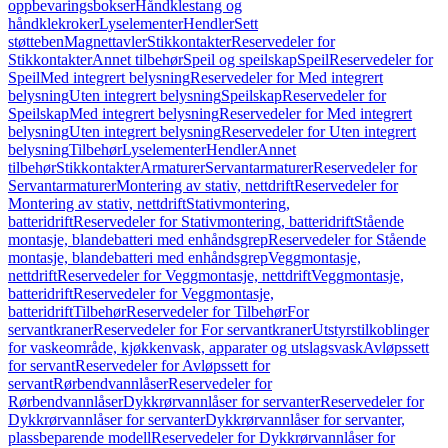
oppbevaringsbokser
Håndklestang og
håndklekroker
Lyselementer
Hendler
Sett
støtteben
Magnettavler
Stikkontakter
Reservedeler for
Stikkontakter
Annet tilbehør
Speil og speilskap
Speil
Reservedeler for
Speil
Med integrert belysning
Reservedeler for Med integrert
belysning
Uten integrert belysning
Speilskap
Reservedeler for
Speilskap
Med integrert belysning
Reservedeler for Med integrert
belysning
Uten integrert belysning
Reservedeler for Uten integrert
belysning
Tilbehør
Lyselementer
Hendler
Annet
tilbehør
Stikkontakter
Armaturer
Servantarmaturer
Reservedeler for
Servantarmaturer
Montering av stativ, nettdrift
Reservedeler for
Montering av stativ, nettdrift
Stativmontering,
batteridrift
Reservedeler for Stativmontering, batteridrift
Stående
montasje, blandebatteri med enhåndsgrep
Reservedeler for Stående
montasje, blandebatteri med enhåndsgrep
Veggmontasje,
nettdrift
Reservedeler for Veggmontasje, nettdrift
Veggmontasje,
batteridrift
Reservedeler for Veggmontasje,
batteridrift
Tilbehør
Reservedeler for Tilbehør
For
servantkraner
Reservedeler for For servantkraner
Utstyrstilkoblinger
for vaskeområde, kjøkkenvask, apparater og utslagsvask
Avløpssett
for servant
Reservedeler for Avløpssett for
servant
Rørbendvannlåser
Reservedeler for
Rørbendvannlåser
Dykkrørvannlåser for servanter
Reservedeler for
Dykkrørvannlåser for servanter
Dykkrørvannlåser for servanter,
plassbeparende modell
Reservedeler for Dykkrørvannlåser for