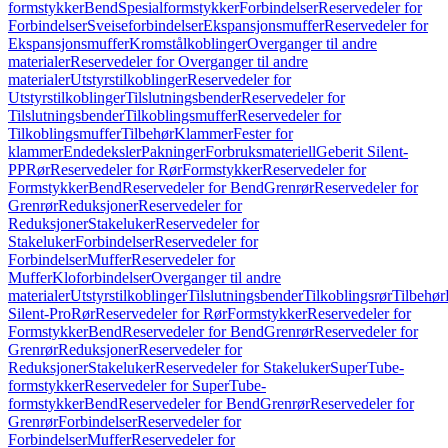
formstykker
Bend
Spesialformstykker
Forbindelser
Reservedeler for
Forbindelser
Sveiseforbindelser
Ekspansjonsmuffer
Reservedeler for
Ekspansjonsmuffer
Kromstålkoblinger
Overganger til andre
materialer
Reservedeler for Overganger til andre
materialer
Utstyrstilkoblinger
Reservedeler for
Utstyrstilkoblinger
Tilslutningsbender
Reservedeler for
Tilslutningsbender
Tilkoblingsmuffer
Reservedeler for
Tilkoblingsmuffer
Tilbehør
Klammer
Fester for
klammer
Endedeksler
Pakninger
Forbruksmateriell
Geberit Silent-
PP
Rør
Reservedeler for Rør
Formstykker
Reservedeler for
Formstykker
Bend
Reservedeler for Bend
Grenrør
Reservedeler for
Grenrør
Reduksjoner
Reservedeler for
Reduksjoner
Stakeluker
Reservedeler for
Stakeluker
Forbindelser
Reservedeler for
Forbindelser
Muffer
Reservedeler for
Muffer
Kloforbindelser
Overganger til andre
materialer
Utstyrstilkoblinger
Tilslutningsbender
Tilkoblingsrør
Tilbehør
Silent-Pro
Rør
Reservedeler for Rør
Formstykker
Reservedeler for
Formstykker
Bend
Reservedeler for Bend
Grenrør
Reservedeler for
Grenrør
Reduksjoner
Reservedeler for
Reduksjoner
Stakeluker
Reservedeler for Stakeluker
SuperTube-
formstykker
Reservedeler for SuperTube-
formstykker
Bend
Reservedeler for Bend
Grenrør
Reservedeler for
Grenrør
Forbindelser
Reservedeler for
Forbindelser
Muffer
Reservedeler for