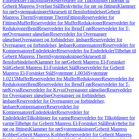
Endedeksler
Tilkoblinger
Reservedeler for Tilkoblinger
Tilbehør til
Geberit Mapress Syrefast Stål
Beskyttelse for rør og fittings
Klammer
for rør
Systempakninger
Skruesett til flensforbindelser
Geberit
Mapress Therm
Systemrør Therm
Fittings
Reservedeler for
Fittings
Muffer
Reservedeler for Muffer
Reduksjoner
Reservedeler for
Reduksjoner
Bend
Reservedeler for Bend
T-rør
Reservedeler for T-
rør
Overganger uløselige
Reservedeler for Overganger
uløselige
Overganger og forbindelser, løsbare
Reservedeler for
Overganger og forbindelser, løsbare
Kompensatorer
Reservedeler for
Kompensatorer
Endedeksler
Reservedeler for Endedeksler
Tilbehør til
Geberit Mapress Therm
Systempakninger
Skruesett til
flensforbindelser
Klammer for rør
Geberit Mapress El-Forsinket
Stål
Geberit Mapress El-Forsinket Stål
Reservedeler for Geberit
Mapress El-Forsinket Stål
Systemrør 1.0034
Systemrør
1.0215
Muffer
Reservedeler for Muffer
Reduksjoner
Reservedeler for
Reduksjoner
Bend
Reservedeler for Bend
T-rør
Reservedeler for T-
rør
Kryss
Reservedeler for Kryss
Overganger uløselige
Reservedeler
for Overganger uløselige
Overganger og forbindelser,
løsbare
Reservedeler for Overganger og forbindelser,
løsbare
Kompensatorer
Reservedeler for
Kompensatorer
Endedeksler
Reservedeler for
Endedeksler
Tilkoblinger for varme
Reservedeler for Tilkoblinger for
varme
Tilbehør for Geberit Mapress El-Forsinket Stål
Beskyttelse for
rør og fittings
Klammer for rør
Systempakninger
Geberit Mapress
Kobber
Geberit Mapress Kobber
Reservedeler for Geberit Mapress