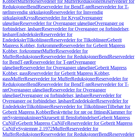
Kobber
Muffer
Reservedeler for Muffer
Reduksjoner
Reservedeler for
Reduksjoner
Bend
Reservedeler for Bend
T-rør
Reservedeler for T-
rør
Innvendig sirkulasjon
Reservedeler for Innvendig
sirkulasjon
Kryss
Reservedeler for Kryss
Overganger
uløselige
Reservedeler for Overganger uløselige
Overganger og
forbindelser, løsbare
Reservedeler for Overganger og forbindelser,
løsbare
Endedeksler
Reservedeler for
Endedeksler
Tilkoblinger
Reservedeler for Tilkoblinger
Geberit
Mapress Kobber, forkrommet
Reservedeler for Geberit Mapress
Kobber, forkrommet
Muffer
Reservedeler for
Muffer
Reduksjoner
Reservedeler for Reduksjoner
Bend
Reservedeler
for Bend
T-rør
Reservedeler for T-rør
Overganger
uløselige
Reservedeler for Overganger uløselige
Geberit Mapress
Kobber, gass
Reservedeler for Geberit Mapress Kobber,
gass
Muffer
Reservedeler for Muffer
Reduksjoner
Reservedeler for
Reduksjoner
Bend
Reservedeler for Bend
T-rør
Reservedeler for T-
rør
Overganger uløselige
Reservedeler for Overganger
uløselige
Overganger og forbindelser, løsbare
Reservedeler for
Overganger og forbindelser, løsbare
Endedeksler
Reservedeler for
Endedeksler
Tilkoblinger
Reservedeler for Tilkoblinger
Tilbehør for
Geberit Mapress Kobber
Beskyttelse for rør og fittings
Klammer for
rør
Systempakninger
Skruesett til flensforbindelser
Geberit Mapress
CuNiFe
Geberit Mapress CuNiFe
Reservedeler for Geberit Mapress
CuNiFe
Systemrør 2.1972
Muffer
Reservedeler for
Muffer
Reduksjoner
Reservedeler for Reduksjoner
Bend
Reservedeler