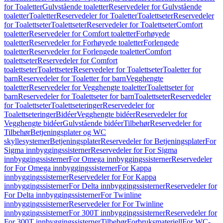
for Toaletter
Gulvstående toaletter
Reservedeler for Gulvstående
toaletter
Toaletter
Reservedeler for Toaletter
Toalettseter
Reservedeler
for Toalettseter
Toalettseter
Reservedeler for Toalettseter
Comfort
toaletter
Reservedeler for Comfort toaletter
Forhøyede
toaletter
Reservedeler for Forhøyede toaletter
Forlengede
toaletter
Reservedeler for Forlengede toaletter
Comfort
toalettseter
Reservedeler for Comfort
toalettseter
Toalettseter
Reservedeler for Toalettseter
Toaletter for
barn
Reservedeler for Toaletter for barn
Vegghengte
toaletter
Reservedeler for Vegghengte toaletter
Toalettseter for
barn
Reservedeler for Toalettseter for barn
Toalettseter
Reservedeler
for Toalettseter
Toalettseteringer
Reservedeler for
Toalettseteringer
Bidéer
Vegghengte bidéer
Reservedeler for
Vegghengte bidéer
Gulvstående bidéer
Tilbehør
Reservedeler for
Tilbehør
Betjeningsplater og WC
skyllesystemer
Betjeningsplater
Reservedeler for Betjeningsplater
For
Sigma innbyggingssisterner
Reservedeler for For Sigma
innbyggingssisterner
For Omega innbyggingssisterner
Reservedeler
for For Omega innbyggingssisterner
For Kappa
innbyggingssisterner
Reservedeler for For Kappa
innbyggingssisterner
For Delta innbyggingssisterner
Reservedeler for
For Delta innbyggingssisterner
For Twinline
innbyggingssisterner
Reservedeler for For Twinline
innbyggingssisterner
For 300T innbyggingssisterner
Reservedeler for
For 300T innbyggingssisterner
Tilbehør
Forbruksmateriell
For WC-