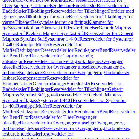
Overganger og forbindelser, løsbare
Endedeksler
Reservedeler for
Endedeksler
Tilkoblinger
Reservedeler for Tilkoblinger
Fordeler med
gjengestuss
Tilkoblinger for varme
Reservedeler for Tilkoblinger for
varme
Tilbehør
Beskyttelse for rør og fittings
Klammer for
rør
Systempakninger
Skruesett til flensforbindelser
Geberit Mapress
Syrefast Stål
Geberit Mapress Syrefast Stål
Reservedeler for Geberit
Mapress Syrefast Stål
Systemrør 1.4401
Reservedeler for Systemrør
1.4401
Rørnippel
Muffer
Reservedeler for
Muffer
Reduksjoner
Reservedeler for Reduksjoner
Bend
Reservedeler
for Bend
T-rør
Reservedeler for T-rør
Innvendig
sirkulasjon
Reservedeler for Innvendig sirkulasjon
Overganger
uløselige
Reservedeler for Overganger uløselige
Overganger og
forbindelser, løsbare
Reservedeler for Overganger og forbindelser,
løsbare
Kompensatorer
Reservedeler for
Kompensatorer
Gjennomføringer
Endedeksler
Reservedeler for
Endedeksler
Tilkoblinger
Reservedeler for Tilkoblinger
Geberit
Mapress Syrefast Stål, gass
Reservedeler for Geberit Mapress
Syrefast Stål, gass
Systemrør 1.4401
Reservedeler for Systemrør
1.4401
Rørnippel
Muffer
Reservedeler for
Muffer
Reduksjoner
Reservedeler for Reduksjoner
Bend
Reservedeler
for Bend
T-rør
Reservedeler for T-rør
Overganger
uløselige
Reservedeler for Overganger uløselige
Overganger og
forbindelser, løsbare
Reservedeler for Overganger og forbindelser,
løsbare
Endedeksler
Reservedeler for