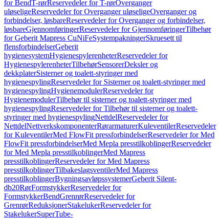
for Bend
T-rør
Reservedeler for T-rør
Overganger
uløselige
Reservedeler for Overganger uløselige
Overganger og
forbindelser, løsbare
Reservedeler for Overganger og forbindelser,
løsbare
Gjennomføringer
Reservedeler for Gjennomføringer
Tilbehør
for Geberit Mapress CuNiFe
Systempakninger
Skruesett til
flensforbindelser
Geberit
hygienesystem
Hygienespylerenheter
Reservedeler for
Hygienespylerenheter
Tilbehør
Sensorer
Deksler og
dekkplater
Sisterner og toalett-styringer med
hygienespyling
Reservedeler for Sisterner og toalett-styringer med
hygienespyling
Hygienemoduler
Reservedeler for
Hygienemoduler
Tilbehør til sisterner og toalett-styringer med
hygienespyling
Reservedeler for Tilbehør til sisterner og toalett-
styringer med hygienespyling
Nettdel
Reservedeler for
Nettdel
Nettverkskomponenter
Rørarmaturer
Kuleventiler
Reservedeler
for Kuleventiler
Med FlowFit pressforbindelser
Reservedeler for Med
FlowFit pressforbindelser
Med Mepla presstilkoblinger
Reservedeler
for Med Mepla presstilkoblinger
Med Mapress
presstilkoblinger
Reservedeler for Med Mapress
presstilkoblinger
Tilbakeslagsventiler
Med Mapress
presstilkoblinger
Bygningsavløpssystemer
Geberit Silent-
db20
Rør
Formstykker
Reservedeler for
Formstykker
Bend
Grenrør
Reservedeler for
Grenrør
Reduksjoner
Stakeluker
Reservedeler for
Stakeluker
SuperTube-