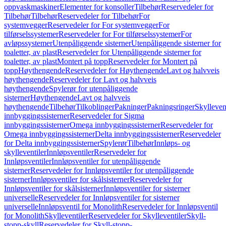
oppvaskmaskiner
Elementer for konsoller
Tilbehør
Reservedeler for
Tilbehør
Tilbehør
Reservedeler for Tilbehør
For
systemvegger
Reservedeler for For systemvegger
For
tilførselssystemer
Reservedeler for For tilførselssystemer
For
avløpssystemer
Utenpåliggende sisterner
Utenpåliggende sisterner for
toaletter, av plast
Reservedeler for Utenpåliggende sisterner for
toaletter, av plast
Montert på topp
Reservedeler for Montert på
topp
Høythengende
Reservedeler for Høythengende
Lavt og halvveis
høythengende
Reservedeler for Lavt og halvveis
høythengende
Spylerør for utenpåliggende
sisterner
Høythengende
Lavt og halvveis
høythengende
Tilbehør
Tilkoblinger
Pakninger
Pakningsringer
Skylleven
innbyggingssisterner
Reservedeler for Sigma
innbyggingssisterner
Omega innbyggingssisterner
Reservedeler for
Omega innbyggingssisterner
Delta innbyggingssisterner
Reservedeler
for Delta innbyggingssisterner
Spylerør
Tilbehør
Innløps- og
skylleventiler
Innløpsventiler
Reservedeler for
Innløpsventiler
Innløpsventiler for utenpåliggende
sisterner
Reservedeler for Innløpsventiler for utenpåliggende
sisterner
Innløpsventiler for skålsisterner
Reservedeler for
Innløpsventiler for skålsisterner
Innløpsventiler for sisterner
universelle
Reservedeler for Innløpsventiler for sisterner
universelle
Innløpsventil for Monolith
Reservedeler for Innløpsventil
for Monolith
Skylleventiler
Reservedeler for Skylleventiler
Skyll-
stopp-skyll
Reservedeler for Skyll-stopp-