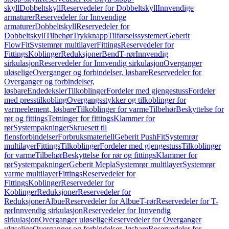
skyll
Dobbeltskyll
Reservedeler for Dobbeltskyll
Innvendige
armaturer
Reservedeler for Innvendige
armaturer
Dobbeltskyll
Reservedeler for
Dobbeltskyll
Tilbehør
Trykknapp
Tilførselssystemer
Geberit
FlowFit
Systemrør multilayer
Fittings
Reservedeler for
Fittings
Koblinger
Reduksjoner
Bend
T-rør
Innvendig
sirkulasjon
Reservedeler for Innvendig sirkulasjon
Overganger
uløselige
Overganger og forbindelser, løsbare
Reservedeler for
Overganger og forbindelser,
løsbare
Endedeksler
Tilkoblinger
Fordeler med gjengestuss
Fordeler
med presstilkobling
Overgangsstykker og tilkoblinger for
varmeelement, løsbare
Tilkoblinger for varme
Tilbehør
Beskyttelse for
rør og fittings
Tetninger for fittings
Klammer for
rør
Systempakninger
Skruesett til
flensforbindelser
Forbruksmateriell
Geberit PushFit
Systemrør
multilayer
Fittings
Tilkoblinger
Fordeler med gjengestuss
Tilkoblinger
for varme
Tilbehør
Beskyttelse for rør og fittings
Klammer for
rør
Systempakninger
Geberit Mepla
Systemrør multilayer
Systemrør
varme multilayer
Fittings
Reservedeler for
Fittings
Koblinger
Reservedeler for
Koblinger
Reduksjoner
Reservedeler for
Reduksjoner
Albue
Reservedeler for Albue
T-rør
Reservedeler for T-
rør
Innvendig sirkulasjon
Reservedeler for Innvendig
sirkulasjon
Overganger uløselige
Reservedeler for Overganger
uløselige
Overganger og forbindelser, løsbare
Reservedeler for