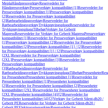
Mepla
Håndpressverktøy
Reservedeler for
Håndpressverktøy
Presseverktøy kompatibilitet [1]
Reservedeler for
Presseverktøy kompatibilitet [1]
Presseverktøy kompatibilitet
[2]
Reservedeler for Presseverktøy kompatibilitet
[2]
Rørbearbeidingsverktøy
Reservedeler for
Rørbearbeidingsverktøy
Trykkprøvingsplugg
Reservedeler for
Trykkprøvingsplugg
Tilbehør
Verktøy for Geberit
Mapress
Reservedeler for Verktøy for Geberit Mapress
Presseverktøy
kompatibilitet [1]
Reservedeler for Presseverktøy kompatibilitet
[1]
Presseverktøy kompatibilitet [2]
Reservedeler for Presseverktøy
kompatibilitet [2]
Pressverktøy-kompatibilitet [1] / [2]
Reservedeler
for Pressverktøy-kompatibilitet [1] / [2]
Presseverktøy kompatibilitet
[2XL]
Reservedeler for Presseverktøy kompatibilitet
[2XL]
Presseverktøy kompatibilitet [3]
Reservedeler for
Presseverktøy kompatibilitet
[3]
Rørbearbeidingsverktøy
Reservedeler for
Rørbearbeidingsverktøy
Trykkprøvingsplugg
Tilbehør
Pressenheter
Res
for Pressenheter
Pressenheter kompatibilitet [1]
Reservedeler for
Pressenheter kompatibilitet [1]
Pressenheter kompatibilitet
[2]
Reservedeler for Pressenheter kompatibilitet [2]
Pressenheter
kompatibilitet [2XL]
Reservedeler for Pressenheter kompatibilitet
[2XL]
Pressenheter kompatibilitet [4]/[2]
Reservedeler for
Pressenheter kompatibilitet [4]/[2]
Verktøy for Geberit Silent-db20 /
Geberit PE
Reservedeler for Verktøy for Geberit Silent-db20 /
Geberit PE
Elektrosveiseverktøy
Reservedeler for