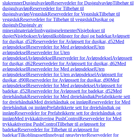
slukrenner
Dusjgulvavløp
Reservedeler for Dusjgulvavløp
Tilbehør til
dusjgulvavløp
Reservedeler for Tilbehør til
dusjgulvavløp
Veggsluk
Reservedeler for Veggsluk
Tilbehør til
veggsluk
Reservedeler for Tilbehør til veggsluk
Dusjkar og
dusjgulv
Dusjgulv av
mineralmateriale
Innbyggingselementer
Nisjebokser til
dusjer
Nisjebokser
Avløpstilkoblinger for dusj og badekar
Avløpsett
for dusjkar, d52
Reservedeler for Avløpsett for dusjkar, d52
Med
avløpsdeksel
Reservedeler for Med avløpsdeksel
Uten
avløpsdeksel
Reservedeler for Uten
avløpsdeksel
Avløpsdeksel
Reservedeler for Avløpsdeksel
Avløpssett
for dusjkar, d62
Reservedeler for Avløpssett for dusjkar, d62
Med
avløpsdeksel
Reservedeler for Med avløpsdeksel
Uten
avløpsdeksel
Reservedeler for Uten avløpsdeksel
Avløpssett for
dusjkar, d90
Reservedeler for Avløpssett for dusjkar, d90
Med
avløpsdeksel
Reservedeler for Med avløpsdeksel
Avløpssett for
badekar, d52
Reservedeler for Avløpssett for badekar, d52
Med
dreiehåndtak
Reservedeler for Med dreiehåndtak
Prefabrikkerte sett
for dreiehåndtak
Med dreiehåndtak og innløp
Reservedeler for Med
dreiehåndtak og innløp
Prefabrikkerte sett for dreiehåndtak og
innløp
Reservedeler for Prefabrikkerte sett for dreiehåndtak og
innløp
Med trykkaktivering PushControl
Reservedeler for Med
trykkaktivering PushControl
Tilbehør til avløpssett for
badekar
Reservedeler for Tilbehør til avløpssett for
badekar
Tilkoblingssett
Innebygd røravbryter
Reservedeler for