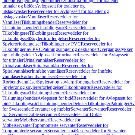
tilbehør
Betjeningshjelpemidler
Avløpstilkoblinger for toaletter,
urinaler og bidéer
Avløpssett for toaletter og
utslagsvasker
Reservedeler for Avløpssett for toaletter og
utslagsvasker
Vannlåser
Reservedeler for
Vannlåser
Tilslutningsbender
Reservedeler for
Tilslutningsbender
Tilkoblingsrør
Reservedeler for
Tilkoblingsrør
Tilkoblingssett
Reservedeler for
Tilkoblingssett
Spylerørforlengelser
Reservedeler for
Spylerørforlengelser
Tilkoblinger av PVC
Reservedeler for
Tilkoblinger av PVC
Pakningsringer og dekkapper
Overgangsstykker
og koblingsdeler
Avløpssett for urinaler
Reservedeler for Avløpssett
for urinaler
Urinalvannlåser
Reservedeler for
Urinalvannlåser
Spiralvannlåser
Reservedeler for
Spiralvannlåser
Innfelte vannlåser
Reservedeler for Innfelte
vannlåser
Rørbendvannlåser
Reservedeler for
Rørbendvannlåser
Spylerør og spylerørforlengelser
Reservedeler for
Spylerør og spylerørforlengelser
Tilkoblingsrør
Reservedeler for
Tilkoblingsrør
Tilslutningsbender
Reservedeler for
Tilslutningsbender
Avløpssett for bidé
Reservedeler for Avløpssett for
bidé
Tilkoblingsrør
Tilslutningsbender
Deksler
Tilkoblinger
Pakninger
Sv
for Sveiseender
Servanter og møbler
Servanter
Servanter
Reservedeler
for Servanter
Doble servanter
Reservedeler for Doble
servanter
Møbelservanter
Reservedeler for
Møbelservanter
Toppmonterte servanter
Reservedeler for
Toppmonterte servanter
Servanter, små
Reservedeler for Servanter,