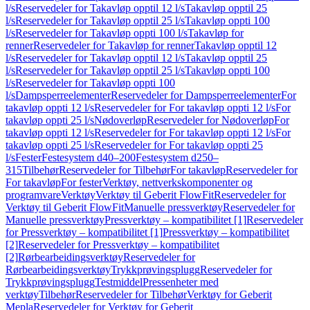
l/s
Reservedeler for Takavløp opptil 12 l/s
Takavløp opptil 25
l/s
Reservedeler for Takavløp opptil 25 l/s
Takavløp oppti 100
l/s
Reservedeler for Takavløp oppti 100 l/s
Takavløp for
renner
Reservedeler for Takavløp for renner
Takavløp opptil 12
l/s
Reservedeler for Takavløp opptil 12 l/s
Takavløp opptil 25
l/s
Reservedeler for Takavløp opptil 25 l/s
Takavløp oppti 100
l/s
Reservedeler for Takavløp oppti 100
l/s
Dampsperreelementer
Reservedeler for Dampsperreelementer
For
takavløp oppti 12 l/s
Reservedeler for For takavløp oppti 12 l/s
For
takavløp oppti 25 l/s
Nødoverløp
Reservedeler for Nødoverløp
For
takavløp oppti 12 l/s
Reservedeler for For takavløp oppti 12 l/s
For
takavløp oppti 25 l/s
Reservedeler for For takavløp oppti 25
l/s
Fester
Festesystem d40–200
Festesystem d250–
315
Tilbehør
Reservedeler for Tilbehør
For takavløp
Reservedeler for
For takavløp
For fester
Verktøy, nettverkskomponenter og
programvare
Verktøy
Verktøy til Geberit FlowFit
Reservedeler for
Verktøy til Geberit FlowFit
Manuelle pressverktøy
Reservedeler for
Manuelle pressverktøy
Pressverktøy – kompatibilitet [1]
Reservedeler
for Pressverktøy – kompatibilitet [1]
Pressverktøy – kompatibilitet
[2]
Reservedeler for Pressverktøy – kompatibilitet
[2]
Rørbearbeidingsverktøy
Reservedeler for
Rørbearbeidingsverktøy
Trykkprøvingsplugg
Reservedeler for
Trykkprøvingsplugg
Testmiddel
Pressenheter med
verktøy
Tilbehør
Reservedeler for Tilbehør
Verktøy for Geberit
Mepla
Reservedeler for Verktøy for Geberit