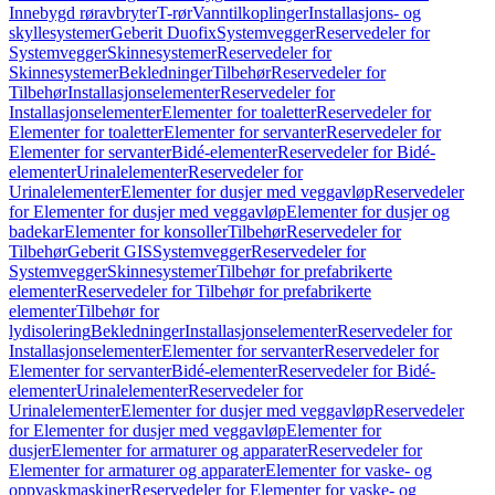
Innebygd røravbryter
T-rør
Vanntilkoplinger
Installasjons- og
skyllesystemer
Geberit Duofix
Systemvegger
Reservedeler for
Systemvegger
Skinnesystemer
Reservedeler for
Skinnesystemer
Bekledninger
Tilbehør
Reservedeler for
Tilbehør
Installasjonselementer
Reservedeler for
Installasjonselementer
Elementer for toaletter
Reservedeler for
Elementer for toaletter
Elementer for servanter
Reservedeler for
Elementer for servanter
Bidé-elementer
Reservedeler for Bidé-
elementer
Urinalelementer
Reservedeler for
Urinalelementer
Elementer for dusjer med veggavløp
Reservedeler
for Elementer for dusjer med veggavløp
Elementer for dusjer og
badekar
Elementer for konsoller
Tilbehør
Reservedeler for
Tilbehør
Geberit GIS
Systemvegger
Reservedeler for
Systemvegger
Skinnesystemer
Tilbehør for prefabrikerte
elementer
Reservedeler for Tilbehør for prefabrikerte
elementer
Tilbehør for
lydisolering
Bekledninger
Installasjonselementer
Reservedeler for
Installasjonselementer
Elementer for servanter
Reservedeler for
Elementer for servanter
Bidé-elementer
Reservedeler for Bidé-
elementer
Urinalelementer
Reservedeler for
Urinalelementer
Elementer for dusjer med veggavløp
Reservedeler
for Elementer for dusjer med veggavløp
Elementer for
dusjer
Elementer for armaturer og apparater
Reservedeler for
Elementer for armaturer og apparater
Elementer for vaske- og
oppvaskmaskiner
Reservedeler for Elementer for vaske- og