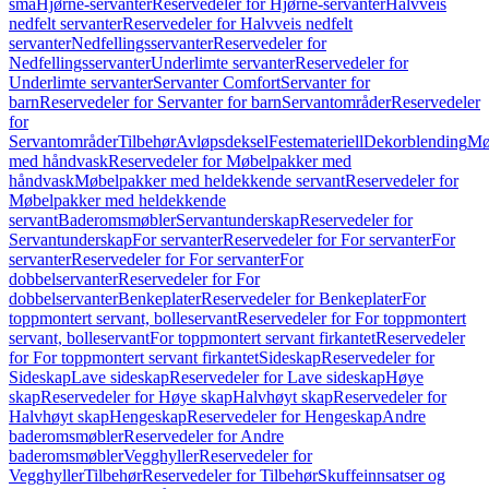
små
Hjørne-servanter
Reservedeler for Hjørne-servanter
Halvveis
nedfelt servanter
Reservedeler for Halvveis nedfelt
servanter
Nedfellingsservanter
Reservedeler for
Nedfellingsservanter
Underlimte servanter
Reservedeler for
Underlimte servanter
Servanter Comfort
Servanter for
barn
Reservedeler for Servanter for barn
Servantområder
Reservedeler
for
Servantområder
Tilbehør
Avløpsdeksel
Festemateriell
Dekorblending
Mø
med håndvask
Reservedeler for Møbelpakker med
håndvask
Møbelpakker med heldekkende servant
Reservedeler for
Møbelpakker med heldekkende
servant
Baderomsmøbler
Servantunderskap
Reservedeler for
Servantunderskap
For servanter
Reservedeler for For servanter
For
servanter
Reservedeler for For servanter
For
dobbelservanter
Reservedeler for For
dobbelservanter
Benkeplater
Reservedeler for Benkeplater
For
toppmontert servant, bolleservant
Reservedeler for For toppmontert
servant, bolleservant
For toppmontert servant firkantet
Reservedeler
for For toppmontert servant firkantet
Sideskap
Reservedeler for
Sideskap
Lave sideskap
Reservedeler for Lave sideskap
Høye
skap
Reservedeler for Høye skap
Halvhøyt skap
Reservedeler for
Halvhøyt skap
Hengeskap
Reservedeler for Hengeskap
Andre
baderomsmøbler
Reservedeler for Andre
baderomsmøbler
Vegghyller
Reservedeler for
Vegghyller
Tilbehør
Reservedeler for Tilbehør
Skuffeinnsatser og