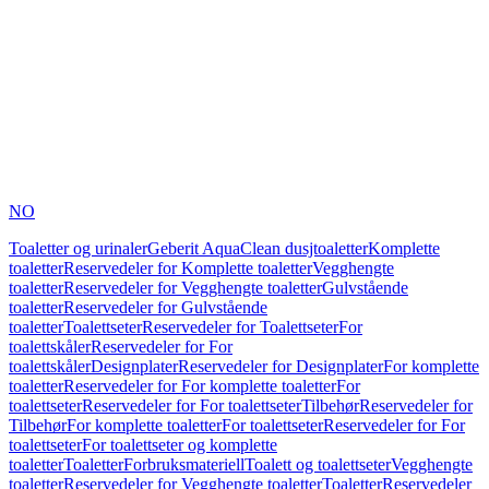
NO
Toaletter og urinaler
Geberit AquaClean dusjtoaletter
Komplette
toaletter
Reservedeler for Komplette toaletter
Vegghengte
toaletter
Reservedeler for Vegghengte toaletter
Gulvstående
toaletter
Reservedeler for Gulvstående
toaletter
Toalettseter
Reservedeler for Toalettseter
For
toalettskåler
Reservedeler for For
toalettskåler
Designplater
Reservedeler for Designplater
For komplette
toaletter
Reservedeler for For komplette toaletter
For
toalettseter
Reservedeler for For toalettseter
Tilbehør
Reservedeler for
Tilbehør
For komplette toaletter
For toalettseter
Reservedeler for For
toalettseter
For toalettseter og komplette
toaletter
Toaletter
Forbruksmateriell
Toalett og toalettseter
Vegghengte
toaletter
Reservedeler for Vegghengte toaletter
Toaletter
Reservedeler