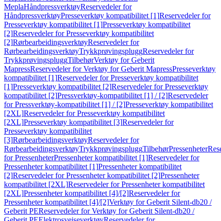
Mepla
Håndpressverktøy
Reservedeler for
Håndpressverktøy
Presseverktøy kompatibilitet [1]
Reservedeler for
Presseverktøy kompatibilitet [1]
Presseverktøy kompatibilitet
[2]
Reservedeler for Presseverktøy kompatibilitet
[2]
Rørbearbeidingsverktøy
Reservedeler for
Rørbearbeidingsverktøy
Trykkprøvingsplugg
Reservedeler for
Trykkprøvingsplugg
Tilbehør
Verktøy for Geberit
Mapress
Reservedeler for Verktøy for Geberit Mapress
Presseverktøy
kompatibilitet [1]
Reservedeler for Presseverktøy kompatibilitet
[1]
Presseverktøy kompatibilitet [2]
Reservedeler for Presseverktøy
kompatibilitet [2]
Pressverktøy-kompatibilitet [1] / [2]
Reservedeler
for Pressverktøy-kompatibilitet [1] / [2]
Presseverktøy kompatibilitet
[2XL]
Reservedeler for Presseverktøy kompatibilitet
[2XL]
Presseverktøy kompatibilitet [3]
Reservedeler for
Presseverktøy kompatibilitet
[3]
Rørbearbeidingsverktøy
Reservedeler for
Rørbearbeidingsverktøy
Trykkprøvingsplugg
Tilbehør
Pressenheter
Res
for Pressenheter
Pressenheter kompatibilitet [1]
Reservedeler for
Pressenheter kompatibilitet [1]
Pressenheter kompatibilitet
[2]
Reservedeler for Pressenheter kompatibilitet [2]
Pressenheter
kompatibilitet [2XL]
Reservedeler for Pressenheter kompatibilitet
[2XL]
Pressenheter kompatibilitet [4]/[2]
Reservedeler for
Pressenheter kompatibilitet [4]/[2]
Verktøy for Geberit Silent-db20 /
Geberit PE
Reservedeler for Verktøy for Geberit Silent-db20 /
Geberit PE
Elektrosveiseverktøy
Reservedeler for