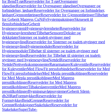
for Bend
T-rør
Reservedeler for T-rør
Overganger
uløselige
Reservedeler for Overganger uløselige
Overganger og
forbindelser, løsbare
Reservedeler for Overganger og forbindelser,
løsbare
Gjennomføringer
Reservedeler for Gjennomføringer
Tilbehør
for Geberit Mapress CuNiFe
Systempakninger
Skruesett til
flensforbindelser
Geberit
hygienesystem
Hygienespylerenheter
Reservedeler for
Hygienespylerenheter
Tilbehør
Sensorer
Deksler og
dekkplater
Sisterner og toalett-styringer med
hygienespyling
Reservedeler for Sisterner og toalett-styringer med
hygienespyling
Hygienemoduler
Reservedeler for
Hygienemoduler
Tilbehør til sisterner og toalett-styringer med
hygienespyling
Reservedeler for Tilbehør til sisterner og toalett-
styringer med hygienespyling
Nettdel
Reservedeler for
Nettdel
Nettverkskomponenter
Rørarmaturer
Kuleventiler
Reservedeler
for Kuleventiler
Med FlowFit pressforbindelser
Reservedeler for Med
FlowFit pressforbindelser
Med Mepla presstilkoblinger
Reservedeler
for Med Mepla presstilkoblinger
Med Mapress
presstilkoblinger
Reservedeler for Med Mapress
presstilkoblinger
Tilbakeslagsventiler
Med Mapress
presstilkoblinger
Bygningsavløpssystemer
Geberit Silent-
db20
Rør
Formstykker
Reservedeler for
Formstykker
Bend
Grenrør
Reservedeler for
Grenrør
Reduksjoner
Stakeluker
Reservedeler for
Stakeluker
SuperTube-