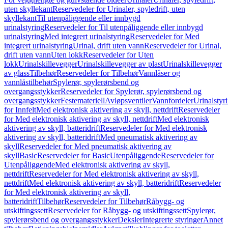
uten skyllekant
Reservedeler for Urinaler, spyledrift, uten
skyllekant
Til utenpåliggende eller innbygd
urinalstyring
Reservedeler for Til utenpåliggende eller innbygd
urinalstyring
Med integrert urinalstyring
Reservedeler for Med
integrert urinalstyring
Urinal, drift uten vann
Reservedeler for Urinal,
drift uten vann
Uten lokk
Reservedeler for Uten
lokk
Urinalskillevegger
Urinalskillevegger av plast
Urinalskillevegger
av glass
Tilbehør
Reservedeler for Tilbehør
Vannlåser og
vannlåstilbehør
Spylerør, spylerørsbend og
overgangsstykker
Reservedeler for Spylerør, spylerørsbend og
overgangsstykker
Festemateriell
Avløpsventiler
Vannfordeler
Urinalstyr
for Innfelt
Med elektronisk aktivering av skyll, nettdrift
Reservedeler
for Med elektronisk aktivering av skyll, nettdrift
Med elektronisk
aktivering av skyll, batteridrift
Reservedeler for Med elektronisk
aktivering av skyll, batteridrift
Med pneumatisk aktivering av
skyll
Reservedeler for Med pneumatisk aktivering av
skyll
Basic
Reservedeler for Basic
Utenpåliggende
Reservedeler for
Utenpåliggende
Med elektronisk aktivering av skyll,
nettdrift
Reservedeler for Med elektronisk aktivering av skyll,
nettdrift
Med elektronisk aktivering av skyll, batteridrift
Reservedeler
for Med elektronisk aktivering av skyll,
batteridrift
Tilbehør
Reservedeler for Tilbehør
Råbygg- og
utskiftingssett
Reservedeler for Råbygg- og utskiftingssett
Spylerør,
spylerørsbend og overgangsstykker
Deksler
Integrerte styringer
Annet