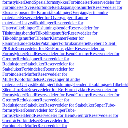
formstykker
Bend
Spesialformstykker
Forbindelser
Reservedeler for
Forbindelser
Sveiseforbindelser
Ekspansjonsmuffer
Reservedeler for
Ekspansjonsmuffer
Kromstålkoblinger
Overganger til andre
materialer
Reservedeler for Overganger til andre
materialer
Utstyrstilkoblinger
Reservedeler for
Utstyrstilkoblinger
Tilslutningsbender
Reservedeler for
Tilslutningsbender
Tilkoblingsmuffer
Reservedeler for
Tilkoblingsmuffer
Tilbehør
Klammer
Fester for
klammer
Endedeksler
Pakninger
Forbruksmateriell
Geberit Silent-
PP
Rør
Reservedeler for Rør
Formstykker
Reservedeler for
Formstykker
Bend
Reservedeler for Bend
Grenrør
Reservedeler for
Grenrør
Reduksjoner
Reservedeler for
Reduksjoner
Stakeluker
Reservedeler for
Stakeluker
Forbindelser
Reservedeler for
Forbindelser
Muffer
Reservedeler for
Muffer
Kloforbindelser
Overganger til andre
materialer
Utstyrstilkoblinger
Tilslutningsbender
Tilkoblingsrør
Tilbehør
Silent-Pro
Rør
Reservedeler for Rør
Formstykker
Reservedeler for
Formstykker
Bend
Reservedeler for Bend
Grenrør
Reservedeler for
Grenrør
Reduksjoner
Reservedeler for
Reduksjoner
Stakeluker
Reservedeler for Stakeluker
SuperTube-
formstykker
Reservedeler for SuperTube-
formstykker
Bend
Reservedeler for Bend
Grenrør
Reservedeler for
Grenrør
Forbindelser
Reservedeler for
Forbindelser
Muffer
Reservedeler for