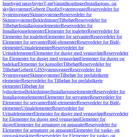
Innebygd røravbryter
T-rør
Vanntilkoplinger
Installasjons- og
skyllesystemer
Geberit Duofix
Systemvegger
Reservedeler for
Systemvegger
Skinnesystemer
Reservedeler for
Skinnesystemer
Bekledninger
Tilbehør
Reservedeler for
Tilbehør
Installasjonselementer
Reservedeler for
Installasjonselementer
Elementer for toaletter
Reservedeler for
Elementer for toaletter
Elementer for servanter
Reservedeler for
Elementer for servanter
Bidé-elementer
Reservedeler for Bidé-
elementer
Urinalelementer
Reservedeler for
Urinalelementer
Elementer for dusjer med veggavløp
Reservedeler
for Elementer for dusjer med veggavløp
Elementer for dusjer og
badekar
Elementer for konsoller
Tilbehør
Reservedeler for
Tilbehør
Geberit GIS
Systemvegger
Reservedeler for
Systemvegger
Skinnesystemer
Tilbehør for prefabrikerte
elementer
Reservedeler for Tilbehør for prefabrikerte
elementer
Tilbehør for
lydisolering
Bekledninger
Installasjonselementer
Reservedeler for
Installasjonselementer
Elementer for servanter
Reservedeler for
Elementer for servanter
Bidé-elementer
Reservedeler for Bidé-
elementer
Urinalelementer
Reservedeler for
Urinalelementer
Elementer for dusjer med veggavløp
Reservedeler
for Elementer for dusjer med veggavløp
Elementer for
dusjer
Elementer for armaturer og apparater
Reservedeler for
Elementer for armaturer og apparater
Elementer for vaske- og
oppvaskmaskiner
Reservedeler for Elementer for vaske- og