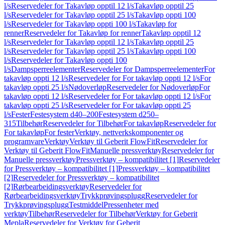
l/s
Reservedeler for Takavløp opptil 12 l/s
Takavløp opptil 25
l/s
Reservedeler for Takavløp opptil 25 l/s
Takavløp oppti 100
l/s
Reservedeler for Takavløp oppti 100 l/s
Takavløp for
renner
Reservedeler for Takavløp for renner
Takavløp opptil 12
l/s
Reservedeler for Takavløp opptil 12 l/s
Takavløp opptil 25
l/s
Reservedeler for Takavløp opptil 25 l/s
Takavløp oppti 100
l/s
Reservedeler for Takavløp oppti 100
l/s
Dampsperreelementer
Reservedeler for Dampsperreelementer
For
takavløp oppti 12 l/s
Reservedeler for For takavløp oppti 12 l/s
For
takavløp oppti 25 l/s
Nødoverløp
Reservedeler for Nødoverløp
For
takavløp oppti 12 l/s
Reservedeler for For takavløp oppti 12 l/s
For
takavløp oppti 25 l/s
Reservedeler for For takavløp oppti 25
l/s
Fester
Festesystem d40–200
Festesystem d250–
315
Tilbehør
Reservedeler for Tilbehør
For takavløp
Reservedeler for
For takavløp
For fester
Verktøy, nettverkskomponenter og
programvare
Verktøy
Verktøy til Geberit FlowFit
Reservedeler for
Verktøy til Geberit FlowFit
Manuelle pressverktøy
Reservedeler for
Manuelle pressverktøy
Pressverktøy – kompatibilitet [1]
Reservedeler
for Pressverktøy – kompatibilitet [1]
Pressverktøy – kompatibilitet
[2]
Reservedeler for Pressverktøy – kompatibilitet
[2]
Rørbearbeidingsverktøy
Reservedeler for
Rørbearbeidingsverktøy
Trykkprøvingsplugg
Reservedeler for
Trykkprøvingsplugg
Testmiddel
Pressenheter med
verktøy
Tilbehør
Reservedeler for Tilbehør
Verktøy for Geberit
Mepla
Reservedeler for Verktøy for Geberit