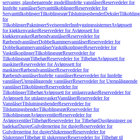
servanter, plassbeparende modell
Innfelte vannlåser
Reservedeler for
Innfelte vannlåser
Servanttilkoblinger
Reservedeler for
Servanttilkoblinger
Tilkoblingsrør
Tilslutningsbender
Deksler
Tilkobling
for
Tilkoblinger
Pakninger
Sveiseender
Innbyggingssisterner
Avløpssett
for kjøkkenvasker
Reservedeler for Avløpssett for
kjøkkenvasker
Rørbendvannlåser
Reservedeler for
Rørbendvannlåser
Dobbelkammervannlåser
Reservedeler for
Dobbelkammervannlåser
Vasktilkoplinger
Reservedeler for
Vasktilkoplinger
Tilkoblingsrør
Reservedeler for
Tilkoblingsrør
Tilbehør
Reservedeler for Tilbehør
Avløpssett for
maskiner
Reservedeler for Avløpssett for
maskiner
Rørbendvannlåser
Reservedeler for
Rørbendvannlåser
Innfelte vannlåser
Reservedeler for Innfelte
vannlåser
Utenpåliggende vannlåser
Reservedeler for Utenpåliggende
vannlåser
Tilkoblinger
Reservedeler for
Tilkoblinger
Tilbehør
Avløpssett for utslagsvasker
Reservedeler for
Avløpssett for utslagsvasker
Vannlåser
Reservedeler for
Vannlåser
Tilslutningsbender
Reservedeler for
Tilslutningsbender
Tilkoblingsrør
Reservedeler for
Tilkoblingsrør
Avløpsventiler
Reservedeler for
Avløpsventiler
Tilbehør
Reservedeler for Tilbehør
Dusjløsninger og
badekar
Dusjer
Gulvdrenering for dusjer
Reservedeler for
Gulvdrenering for dusjer
Slukrenner
Reservedeler for
Slukrenner
Tilbehør til slukrenner
Reservedeler for Tilbehør til