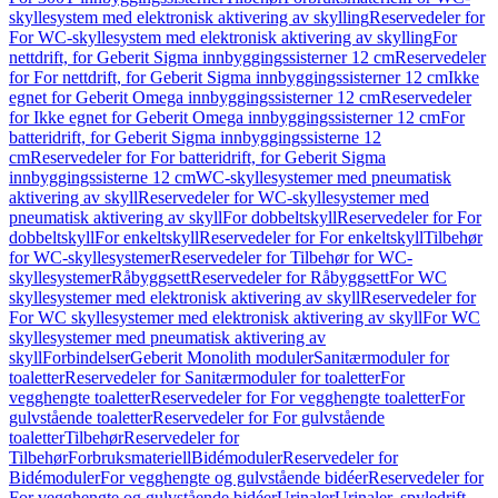
skyllesystem med elektronisk aktivering av skylling
Reservedeler for
For WC-skyllesystem med elektronisk aktivering av skylling
For
nettdrift, for Geberit Sigma innbyggingssisterner 12 cm
Reservedeler
for For nettdrift, for Geberit Sigma innbyggingssisterner 12 cm
Ikke
egnet for Geberit Omega innbyggingssisterner 12 cm
Reservedeler
for Ikke egnet for Geberit Omega innbyggingssisterner 12 cm
For
batteridrift, for Geberit Sigma innbyggingssisterne 12
cm
Reservedeler for For batteridrift, for Geberit Sigma
innbyggingssisterne 12 cm
WC-skyllesystemer med pneumatisk
aktivering av skyll
Reservedeler for WC-skyllesystemer med
pneumatisk aktivering av skyll
For dobbeltskyll
Reservedeler for For
dobbeltskyll
For enkeltskyll
Reservedeler for For enkeltskyll
Tilbehør
for WC-skyllesystemer
Reservedeler for Tilbehør for WC-
skyllesystemer
Råbyggsett
Reservedeler for Råbyggsett
For WC
skyllesystemer med elektronisk aktivering av skyll
Reservedeler for
For WC skyllesystemer med elektronisk aktivering av skyll
For WC
skyllesystemer med pneumatisk aktivering av
skyll
Forbindelser
Geberit Monolith moduler
Sanitærmoduler for
toaletter
Reservedeler for Sanitærmoduler for toaletter
For
vegghengte toaletter
Reservedeler for For vegghengte toaletter
For
gulvstående toaletter
Reservedeler for For gulvstående
toaletter
Tilbehør
Reservedeler for
Tilbehør
Forbruksmateriell
Bidémoduler
Reservedeler for
Bidémoduler
For vegghengte og gulvstående bidéer
Reservedeler for
For vegghengte og gulvstående bidéer
Urinaler
Urinaler, spyledrift,