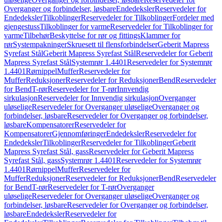
Overganger og forbindelser, løsbare
Endedeksler
Reservedeler for
Endedeksler
Tilkoblinger
Reservedeler for Tilkoblinger
Fordeler med
gjengestuss
Tilkoblinger for varme
Reservedeler for Tilkoblinger for
varme
Tilbehør
Beskyttelse for rør og fittings
Klammer for
rør
Systempakninger
Skruesett til flensforbindelser
Geberit Mapress
Syrefast Stål
Geberit Mapress Syrefast Stål
Reservedeler for Geberit
Mapress Syrefast Stål
Systemrør 1.4401
Reservedeler for Systemrør
1.4401
Rørnippel
Muffer
Reservedeler for
Muffer
Reduksjoner
Reservedeler for Reduksjoner
Bend
Reservedeler
for Bend
T-rør
Reservedeler for T-rør
Innvendig
sirkulasjon
Reservedeler for Innvendig sirkulasjon
Overganger
uløselige
Reservedeler for Overganger uløselige
Overganger og
forbindelser, løsbare
Reservedeler for Overganger og forbindelser,
løsbare
Kompensatorer
Reservedeler for
Kompensatorer
Gjennomføringer
Endedeksler
Reservedeler for
Endedeksler
Tilkoblinger
Reservedeler for Tilkoblinger
Geberit
Mapress Syrefast Stål, gass
Reservedeler for Geberit Mapress
Syrefast Stål, gass
Systemrør 1.4401
Reservedeler for Systemrør
1.4401
Rørnippel
Muffer
Reservedeler for
Muffer
Reduksjoner
Reservedeler for Reduksjoner
Bend
Reservedeler
for Bend
T-rør
Reservedeler for T-rør
Overganger
uløselige
Reservedeler for Overganger uløselige
Overganger og
forbindelser, løsbare
Reservedeler for Overganger og forbindelser,
løsbare
Endedeksler
Reservedeler for