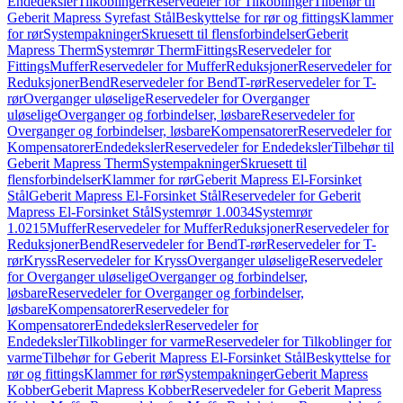
Endedeksler
Tilkoblinger
Reservedeler for Tilkoblinger
Tilbehør til
Geberit Mapress Syrefast Stål
Beskyttelse for rør og fittings
Klammer
for rør
Systempakninger
Skruesett til flensforbindelser
Geberit
Mapress Therm
Systemrør Therm
Fittings
Reservedeler for
Fittings
Muffer
Reservedeler for Muffer
Reduksjoner
Reservedeler for
Reduksjoner
Bend
Reservedeler for Bend
T-rør
Reservedeler for T-
rør
Overganger uløselige
Reservedeler for Overganger
uløselige
Overganger og forbindelser, løsbare
Reservedeler for
Overganger og forbindelser, løsbare
Kompensatorer
Reservedeler for
Kompensatorer
Endedeksler
Reservedeler for Endedeksler
Tilbehør til
Geberit Mapress Therm
Systempakninger
Skruesett til
flensforbindelser
Klammer for rør
Geberit Mapress El-Forsinket
Stål
Geberit Mapress El-Forsinket Stål
Reservedeler for Geberit
Mapress El-Forsinket Stål
Systemrør 1.0034
Systemrør
1.0215
Muffer
Reservedeler for Muffer
Reduksjoner
Reservedeler for
Reduksjoner
Bend
Reservedeler for Bend
T-rør
Reservedeler for T-
rør
Kryss
Reservedeler for Kryss
Overganger uløselige
Reservedeler
for Overganger uløselige
Overganger og forbindelser,
løsbare
Reservedeler for Overganger og forbindelser,
løsbare
Kompensatorer
Reservedeler for
Kompensatorer
Endedeksler
Reservedeler for
Endedeksler
Tilkoblinger for varme
Reservedeler for Tilkoblinger for
varme
Tilbehør for Geberit Mapress El-Forsinket Stål
Beskyttelse for
rør og fittings
Klammer for rør
Systempakninger
Geberit Mapress
Kobber
Geberit Mapress Kobber
Reservedeler for Geberit Mapress