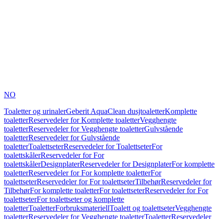
NO
Toaletter og urinaler
Geberit AquaClean dusjtoaletter
Komplette
toaletter
Reservedeler for Komplette toaletter
Vegghengte
toaletter
Reservedeler for Vegghengte toaletter
Gulvstående
toaletter
Reservedeler for Gulvstående
toaletter
Toalettseter
Reservedeler for Toalettseter
For
toalettskåler
Reservedeler for For
toalettskåler
Designplater
Reservedeler for Designplater
For komplette
toaletter
Reservedeler for For komplette toaletter
For
toalettseter
Reservedeler for For toalettseter
Tilbehør
Reservedeler for
Tilbehør
For komplette toaletter
For toalettseter
Reservedeler for For
toalettseter
For toalettseter og komplette
toaletter
Toaletter
Forbruksmateriell
Toalett og toalettseter
Vegghengte
toaletter
Reservedeler for Vegghengte toaletter
Toaletter
Reservedeler