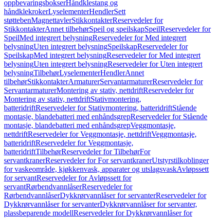
oppbevaringsbokser
Håndklestang og
håndklekroker
Lyselementer
Hendler
Sett
støtteben
Magnettavler
Stikkontakter
Reservedeler for
Stikkontakter
Annet tilbehør
Speil og speilskap
Speil
Reservedeler for
Speil
Med integrert belysning
Reservedeler for Med integrert
belysning
Uten integrert belysning
Speilskap
Reservedeler for
Speilskap
Med integrert belysning
Reservedeler for Med integrert
belysning
Uten integrert belysning
Reservedeler for Uten integrert
belysning
Tilbehør
Lyselementer
Hendler
Annet
tilbehør
Stikkontakter
Armaturer
Servantarmaturer
Reservedeler for
Servantarmaturer
Montering av stativ, nettdrift
Reservedeler for
Montering av stativ, nettdrift
Stativmontering,
batteridrift
Reservedeler for Stativmontering, batteridrift
Stående
montasje, blandebatteri med enhåndsgrep
Reservedeler for Stående
montasje, blandebatteri med enhåndsgrep
Veggmontasje,
nettdrift
Reservedeler for Veggmontasje, nettdrift
Veggmontasje,
batteridrift
Reservedeler for Veggmontasje,
batteridrift
Tilbehør
Reservedeler for Tilbehør
For
servantkraner
Reservedeler for For servantkraner
Utstyrstilkoblinger
for vaskeområde, kjøkkenvask, apparater og utslagsvask
Avløpssett
for servant
Reservedeler for Avløpssett for
servant
Rørbendvannlåser
Reservedeler for
Rørbendvannlåser
Dykkrørvannlåser for servanter
Reservedeler for
Dykkrørvannlåser for servanter
Dykkrørvannlåser for servanter,
plassbeparende modell
Reservedeler for Dykkrørvannlåser for