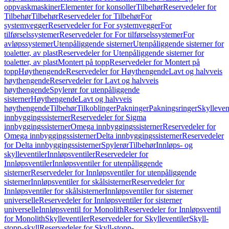
oppvaskmaskiner
Elementer for konsoller
Tilbehør
Reservedeler for
Tilbehør
Tilbehør
Reservedeler for Tilbehør
For
systemvegger
Reservedeler for For systemvegger
For
tilførselssystemer
Reservedeler for For tilførselssystemer
For
avløpssystemer
Utenpåliggende sisterner
Utenpåliggende sisterner for
toaletter, av plast
Reservedeler for Utenpåliggende sisterner for
toaletter, av plast
Montert på topp
Reservedeler for Montert på
topp
Høythengende
Reservedeler for Høythengende
Lavt og halvveis
høythengende
Reservedeler for Lavt og halvveis
høythengende
Spylerør for utenpåliggende
sisterner
Høythengende
Lavt og halvveis
høythengende
Tilbehør
Tilkoblinger
Pakninger
Pakningsringer
Skylleven
innbyggingssisterner
Reservedeler for Sigma
innbyggingssisterner
Omega innbyggingssisterner
Reservedeler for
Omega innbyggingssisterner
Delta innbyggingssisterner
Reservedeler
for Delta innbyggingssisterner
Spylerør
Tilbehør
Innløps- og
skylleventiler
Innløpsventiler
Reservedeler for
Innløpsventiler
Innløpsventiler for utenpåliggende
sisterner
Reservedeler for Innløpsventiler for utenpåliggende
sisterner
Innløpsventiler for skålsisterner
Reservedeler for
Innløpsventiler for skålsisterner
Innløpsventiler for sisterner
universelle
Reservedeler for Innløpsventiler for sisterner
universelle
Innløpsventil for Monolith
Reservedeler for Innløpsventil
for Monolith
Skylleventiler
Reservedeler for Skylleventiler
Skyll-
stopp-skyll
Reservedeler for Skyll-stopp-