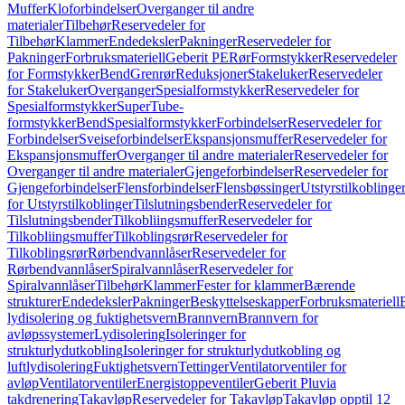
Muffer
Kloforbindelser
Overganger til andre
materialer
Tilbehør
Reservedeler for
Tilbehør
Klammer
Endedeksler
Pakninger
Reservedeler for
Pakninger
Forbruksmateriell
Geberit PE
Rør
Formstykker
Reservedeler
for Formstykker
Bend
Grenrør
Reduksjoner
Stakeluker
Reservedeler
for Stakeluker
Overganger
Spesialformstykker
Reservedeler for
Spesialformstykker
SuperTube-
formstykker
Bend
Spesialformstykker
Forbindelser
Reservedeler for
Forbindelser
Sveiseforbindelser
Ekspansjonsmuffer
Reservedeler for
Ekspansjonsmuffer
Overganger til andre materialer
Reservedeler for
Overganger til andre materialer
Gjengeforbindelser
Reservedeler for
Gjengeforbindelser
Flensforbindelser
Flensbøssinger
Utstyrstilkoblinge
for Utstyrstilkoblinger
Tilslutningsbender
Reservedeler for
Tilslutningsbender
Tilkobliingsmuffer
Reservedeler for
Tilkobliingsmuffer
Tilkoblingsrør
Reservedeler for
Tilkoblingsrør
Rørbendvannlåser
Reservedeler for
Rørbendvannlåser
Spiralvannlåser
Reservedeler for
Spiralvannlåser
Tilbehør
Klammer
Fester for klammer
Bærende
strukturer
Endedeksler
Pakninger
Beskyttelseskapper
Forbruksmateriell
lydisolering og fuktighetsvern
Brannvern
Brannvern for
avløpssystemer
Lydisolering
Isoleringer for
strukturlydutkobling
Isoleringer for strukturlydutkobling og
luftlydisolering
Fuktighetsvern
Tettinger
Ventilatorventiler for
avløp
Ventilatorventiler
Energistoppeventiler
Geberit Pluvia
takdrenering
Takavløp
Reservedeler for Takavløp
Takavløp opptil 12