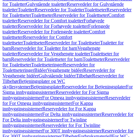
for Toaletter
Gulvstående toaletter
Reservedeler for Gulvstående
toaletter
Toaletter
Reservedeler for Toaletter
Toalettseter
Reservedeler
for Toalettseter
Toalettseter
Reservedeler for Toalettseter
Comfort
toaletter
Reservedeler for Comfort toaletter
Forhøyede
toaletter
Reservedeler for Forhøyede toaletter
Forlengede
toaletter
Reservedeler for Forlengede toaletter
Comfort
toalettseter
Reservedeler for Comfort
toalettseter
Toalettseter
Reservedeler for Toalettseter
Toaletter for
barn
Reservedeler for Toaletter for barn
Vegghengte
toaletter
Reservedeler for Vegghengte toaletter
Toalettseter for
barn
Reservedeler for Toalettseter for barn
Toalettseter
Reservedeler
for Toalettseter
Toalettseteringer
Reservedeler for
Toalettseteringer
Bidéer
Vegghengte bidéer
Reservedeler for
Vegghengte bidéer
Gulvstående bidéer
Tilbehør
Reservedeler for
Tilbehør
Betjeningsplater og WC
skyllesystemer
Betjeningsplater
Reservedeler for Betjeningsplater
For
Sigma innbyggingssisterner
Reservedeler for For Sigma
innbyggingssisterner
For Omega innbyggingssisterner
Reservedeler
for For Omega innbyggingssisterner
For Kappa
innbyggingssisterner
Reservedeler for For Kappa
innbyggingssisterner
For Delta innbyggingssisterner
Reservedeler for
For Delta innbyggingssisterner
For Twinline
innbyggingssisterner
Reservedeler for For Twinline
innbyggingssisterner
For 300T innbyggingssisterner
Reservedeler for
For 300T innbyggingssisterner
Tilbehør
Forbruksmateriell
For WC-