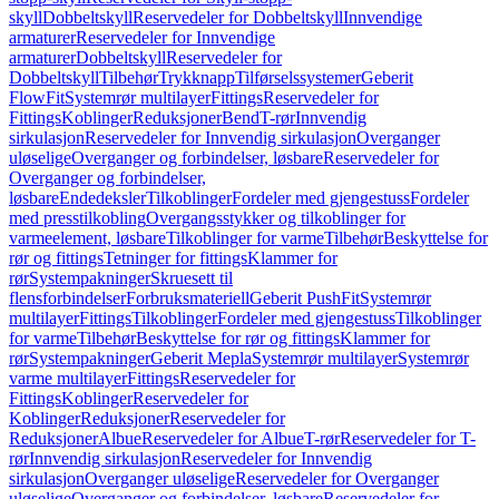
skyll
Dobbeltskyll
Reservedeler for Dobbeltskyll
Innvendige
armaturer
Reservedeler for Innvendige
armaturer
Dobbeltskyll
Reservedeler for
Dobbeltskyll
Tilbehør
Trykknapp
Tilførselssystemer
Geberit
FlowFit
Systemrør multilayer
Fittings
Reservedeler for
Fittings
Koblinger
Reduksjoner
Bend
T-rør
Innvendig
sirkulasjon
Reservedeler for Innvendig sirkulasjon
Overganger
uløselige
Overganger og forbindelser, løsbare
Reservedeler for
Overganger og forbindelser,
løsbare
Endedeksler
Tilkoblinger
Fordeler med gjengestuss
Fordeler
med presstilkobling
Overgangsstykker og tilkoblinger for
varmeelement, løsbare
Tilkoblinger for varme
Tilbehør
Beskyttelse for
rør og fittings
Tetninger for fittings
Klammer for
rør
Systempakninger
Skruesett til
flensforbindelser
Forbruksmateriell
Geberit PushFit
Systemrør
multilayer
Fittings
Tilkoblinger
Fordeler med gjengestuss
Tilkoblinger
for varme
Tilbehør
Beskyttelse for rør og fittings
Klammer for
rør
Systempakninger
Geberit Mepla
Systemrør multilayer
Systemrør
varme multilayer
Fittings
Reservedeler for
Fittings
Koblinger
Reservedeler for
Koblinger
Reduksjoner
Reservedeler for
Reduksjoner
Albue
Reservedeler for Albue
T-rør
Reservedeler for T-
rør
Innvendig sirkulasjon
Reservedeler for Innvendig
sirkulasjon
Overganger uløselige
Reservedeler for Overganger
uløselige
Overganger og forbindelser, løsbare
Reservedeler for