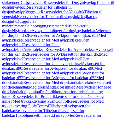
slukrenner
Dusjgulvavløp
Reservedeler for Dusjgulvavløp
Tilbehør til
dusjgulvavløp
Reservedeler for Tilbehør til
dusjgulvavløp
Veggsluk
Reservedeler for Veggsluk
Tilbehør til
veggsluk
Reservedeler for Tilbehør til veggsluk
Dusjkar og
dusjgulv
Dusjgulv av
mineralmateriale
Innbyggingselementer
Nisjebokser til
dusjer
Nisjebokser
Avløpstilkoblinger for dusj og badekar
Avløpsett
for dusjkar, d52
Reservedeler for Avløpsett for dusjkar, d52
Med
avløpsdeksel
Reservedeler for Med avløpsdeksel
Uten
avløpsdeksel
Reservedeler for Uten
avløpsdeksel
Avløpsdeksel
Reservedeler for Avløpsdeksel
Avløpssett
for dusjkar, d62
Reservedeler for Avløpssett for dusjkar, d62
Med
avløpsdeksel
Reservedeler for Med avløpsdeksel
Uten
avløpsdeksel
Reservedeler for Uten avløpsdeksel
Avløpssett for
dusjkar, d90
Reservedeler for Avløpssett for dusjkar, d90
Med
avløpsdeksel
Reservedeler for Med avløpsdeksel
Avløpssett for
badekar, d52
Reservedeler for Avløpssett for badekar, d52
Med
dreiehåndtak
Reservedeler for Med dreiehåndtak
Prefabrikkerte sett
for dreiehåndtak
Med dreiehåndtak og innløp
Reservedeler for Med
dreiehåndtak og innløp
Prefabrikkerte sett for dreiehåndtak og
innløp
Reservedeler for Prefabrikkerte sett for dreiehåndtak og
innløp
Med trykkaktivering PushControl
Reservedeler for Med
trykkaktivering PushControl
Tilbehør til avløpssett for
badekar
Reservedeler for Tilbehør til avløpssett for
badekar
Tilkoblingssett
Innebygd røravbryter
Reservedeler for