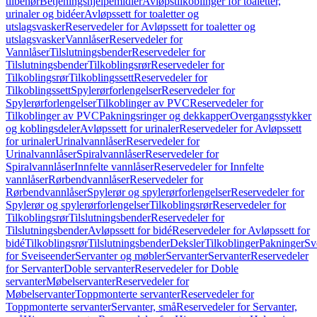
tilbehør
Betjeningshjelpemidler
Avløpstilkoblinger for toaletter,
urinaler og bidéer
Avløpssett for toaletter og
utslagsvasker
Reservedeler for Avløpssett for toaletter og
utslagsvasker
Vannlåser
Reservedeler for
Vannlåser
Tilslutningsbender
Reservedeler for
Tilslutningsbender
Tilkoblingsrør
Reservedeler for
Tilkoblingsrør
Tilkoblingssett
Reservedeler for
Tilkoblingssett
Spylerørforlengelser
Reservedeler for
Spylerørforlengelser
Tilkoblinger av PVC
Reservedeler for
Tilkoblinger av PVC
Pakningsringer og dekkapper
Overgangsstykker
og koblingsdeler
Avløpssett for urinaler
Reservedeler for Avløpssett
for urinaler
Urinalvannlåser
Reservedeler for
Urinalvannlåser
Spiralvannlåser
Reservedeler for
Spiralvannlåser
Innfelte vannlåser
Reservedeler for Innfelte
vannlåser
Rørbendvannlåser
Reservedeler for
Rørbendvannlåser
Spylerør og spylerørforlengelser
Reservedeler for
Spylerør og spylerørforlengelser
Tilkoblingsrør
Reservedeler for
Tilkoblingsrør
Tilslutningsbender
Reservedeler for
Tilslutningsbender
Avløpssett for bidé
Reservedeler for Avløpssett for
bidé
Tilkoblingsrør
Tilslutningsbender
Deksler
Tilkoblinger
Pakninger
Sv
for Sveiseender
Servanter og møbler
Servanter
Servanter
Reservedeler
for Servanter
Doble servanter
Reservedeler for Doble
servanter
Møbelservanter
Reservedeler for
Møbelservanter
Toppmonterte servanter
Reservedeler for
Toppmonterte servanter
Servanter, små
Reservedeler for Servanter,