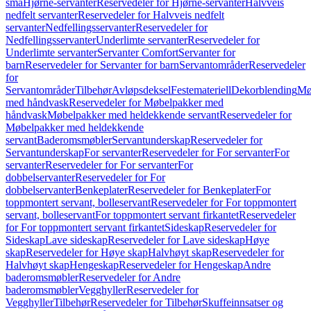
små
Hjørne-servanter
Reservedeler for Hjørne-servanter
Halvveis
nedfelt servanter
Reservedeler for Halvveis nedfelt
servanter
Nedfellingsservanter
Reservedeler for
Nedfellingsservanter
Underlimte servanter
Reservedeler for
Underlimte servanter
Servanter Comfort
Servanter for
barn
Reservedeler for Servanter for barn
Servantområder
Reservedeler
for
Servantområder
Tilbehør
Avløpsdeksel
Festemateriell
Dekorblending
Mø
med håndvask
Reservedeler for Møbelpakker med
håndvask
Møbelpakker med heldekkende servant
Reservedeler for
Møbelpakker med heldekkende
servant
Baderomsmøbler
Servantunderskap
Reservedeler for
Servantunderskap
For servanter
Reservedeler for For servanter
For
servanter
Reservedeler for For servanter
For
dobbelservanter
Reservedeler for For
dobbelservanter
Benkeplater
Reservedeler for Benkeplater
For
toppmontert servant, bolleservant
Reservedeler for For toppmontert
servant, bolleservant
For toppmontert servant firkantet
Reservedeler
for For toppmontert servant firkantet
Sideskap
Reservedeler for
Sideskap
Lave sideskap
Reservedeler for Lave sideskap
Høye
skap
Reservedeler for Høye skap
Halvhøyt skap
Reservedeler for
Halvhøyt skap
Hengeskap
Reservedeler for Hengeskap
Andre
baderomsmøbler
Reservedeler for Andre
baderomsmøbler
Vegghyller
Reservedeler for
Vegghyller
Tilbehør
Reservedeler for Tilbehør
Skuffeinnsatser og