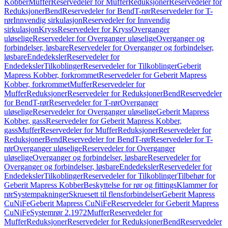
Kobber
Muffer
Reservedeler for Muffer
Reduksjoner
Reservedeler for
Reduksjoner
Bend
Reservedeler for Bend
T-rør
Reservedeler for T-
rør
Innvendig sirkulasjon
Reservedeler for Innvendig
sirkulasjon
Kryss
Reservedeler for Kryss
Overganger
uløselige
Reservedeler for Overganger uløselige
Overganger og
forbindelser, løsbare
Reservedeler for Overganger og forbindelser,
løsbare
Endedeksler
Reservedeler for
Endedeksler
Tilkoblinger
Reservedeler for Tilkoblinger
Geberit
Mapress Kobber, forkrommet
Reservedeler for Geberit Mapress
Kobber, forkrommet
Muffer
Reservedeler for
Muffer
Reduksjoner
Reservedeler for Reduksjoner
Bend
Reservedeler
for Bend
T-rør
Reservedeler for T-rør
Overganger
uløselige
Reservedeler for Overganger uløselige
Geberit Mapress
Kobber, gass
Reservedeler for Geberit Mapress Kobber,
gass
Muffer
Reservedeler for Muffer
Reduksjoner
Reservedeler for
Reduksjoner
Bend
Reservedeler for Bend
T-rør
Reservedeler for T-
rør
Overganger uløselige
Reservedeler for Overganger
uløselige
Overganger og forbindelser, løsbare
Reservedeler for
Overganger og forbindelser, løsbare
Endedeksler
Reservedeler for
Endedeksler
Tilkoblinger
Reservedeler for Tilkoblinger
Tilbehør for
Geberit Mapress Kobber
Beskyttelse for rør og fittings
Klammer for
rør
Systempakninger
Skruesett til flensforbindelser
Geberit Mapress
CuNiFe
Geberit Mapress CuNiFe
Reservedeler for Geberit Mapress
CuNiFe
Systemrør 2.1972
Muffer
Reservedeler for
Muffer
Reduksjoner
Reservedeler for Reduksjoner
Bend
Reservedeler