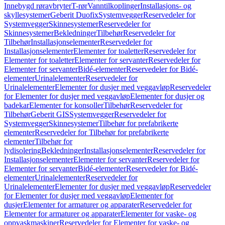
Innebygd røravbryter
T-rør
Vanntilkoplinger
Installasjons- og
skyllesystemer
Geberit Duofix
Systemvegger
Reservedeler for
Systemvegger
Skinnesystemer
Reservedeler for
Skinnesystemer
Bekledninger
Tilbehør
Reservedeler for
Tilbehør
Installasjonselementer
Reservedeler for
Installasjonselementer
Elementer for toaletter
Reservedeler for
Elementer for toaletter
Elementer for servanter
Reservedeler for
Elementer for servanter
Bidé-elementer
Reservedeler for Bidé-
elementer
Urinalelementer
Reservedeler for
Urinalelementer
Elementer for dusjer med veggavløp
Reservedeler
for Elementer for dusjer med veggavløp
Elementer for dusjer og
badekar
Elementer for konsoller
Tilbehør
Reservedeler for
Tilbehør
Geberit GIS
Systemvegger
Reservedeler for
Systemvegger
Skinnesystemer
Tilbehør for prefabrikerte
elementer
Reservedeler for Tilbehør for prefabrikerte
elementer
Tilbehør for
lydisolering
Bekledninger
Installasjonselementer
Reservedeler for
Installasjonselementer
Elementer for servanter
Reservedeler for
Elementer for servanter
Bidé-elementer
Reservedeler for Bidé-
elementer
Urinalelementer
Reservedeler for
Urinalelementer
Elementer for dusjer med veggavløp
Reservedeler
for Elementer for dusjer med veggavløp
Elementer for
dusjer
Elementer for armaturer og apparater
Reservedeler for
Elementer for armaturer og apparater
Elementer for vaske- og
oppvaskmaskiner
Reservedeler for Elementer for vaske- og