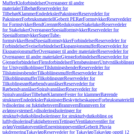
Muffer
Kloforbindelser
Overganger til andre
materialer
Tilbehør
Reservedeler for
Tilbehør
Klammer
Endedeksler
Pakninger
Reservedeler for
Pakninger
Forbruksmateriell
Geberit PE
Rør
Formstykker
Reservedeler
for Formstykker
Bend
Grenrør
Reduksjoner
Stakeluker
Reservedeler
for Stakeluker
Overganger
Spesialformstykker
Reservedeler for
Spesialformstykker
SuperTube-
formstykker
Bend
Spesialformstykker
Forbindelser
Reservedeler for
Forbindelser
Sveiseforbindelser
Ekspansjonsmuffer
Reservedeler for
Ekspansjonsmuffer
Overganger til andre materialer
Reservedeler for
Overganger til andre materialer
Gjengeforbindelser
Reservedeler for
Gjengeforbindelser
Flensforbindelser
Flensbøssinger
Utstyrstilkoblinge
for Utstyrstilkoblinger
Tilslutningsbender
Reservedeler for
Tilslutningsbender
Tilkobliingsmuffer
Reservedeler for
Tilkobliingsmuffer
Tilkoblingsrør
Reservedeler for
Tilkoblingsrør
Rørbendvannlåser
Reservedeler for
Rørbendvannlåser
Spiralvannlåser
Reservedeler for
Spiralvannlåser
Tilbehør
Klammer
Fester for klammer
Bærende
strukturer
Endedeksler
Pakninger
Beskyttelseskapper
Forbruksmateriell
lydisolering og fuktighetsvern
Brannvern
Brannvern for
avløpssystemer
Lydisolering
Isoleringer for
strukturlydutkobling
Isoleringer for strukturlydutkobling og
luftlydisolering
Fuktighetsvern
Tettinger
Ventilatorventiler for
avløp
Ventilatorventiler
Energistoppeventiler
Geberit Pluvia
takdrenering
Takavløp
Reservedeler for Takavløp
Takavløp opptil 12