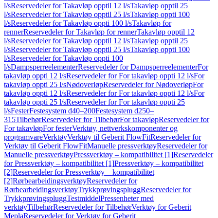
l/s
Reservedeler for Takavløp opptil 12 l/s
Takavløp opptil 25
l/s
Reservedeler for Takavløp opptil 25 l/s
Takavløp oppti 100
l/s
Reservedeler for Takavløp oppti 100 l/s
Takavløp for
renner
Reservedeler for Takavløp for renner
Takavløp opptil 12
l/s
Reservedeler for Takavløp opptil 12 l/s
Takavløp opptil 25
l/s
Reservedeler for Takavløp opptil 25 l/s
Takavløp oppti 100
l/s
Reservedeler for Takavløp oppti 100
l/s
Dampsperreelementer
Reservedeler for Dampsperreelementer
For
takavløp oppti 12 l/s
Reservedeler for For takavløp oppti 12 l/s
For
takavløp oppti 25 l/s
Nødoverløp
Reservedeler for Nødoverløp
For
takavløp oppti 12 l/s
Reservedeler for For takavløp oppti 12 l/s
For
takavløp oppti 25 l/s
Reservedeler for For takavløp oppti 25
l/s
Fester
Festesystem d40–200
Festesystem d250–
315
Tilbehør
Reservedeler for Tilbehør
For takavløp
Reservedeler for
For takavløp
For fester
Verktøy, nettverkskomponenter og
programvare
Verktøy
Verktøy til Geberit FlowFit
Reservedeler for
Verktøy til Geberit FlowFit
Manuelle pressverktøy
Reservedeler for
Manuelle pressverktøy
Pressverktøy – kompatibilitet [1]
Reservedeler
for Pressverktøy – kompatibilitet [1]
Pressverktøy – kompatibilitet
[2]
Reservedeler for Pressverktøy – kompatibilitet
[2]
Rørbearbeidingsverktøy
Reservedeler for
Rørbearbeidingsverktøy
Trykkprøvingsplugg
Reservedeler for
Trykkprøvingsplugg
Testmiddel
Pressenheter med
verktøy
Tilbehør
Reservedeler for Tilbehør
Verktøy for Geberit
Mepla
Reservedeler for Verktøy for Geberit