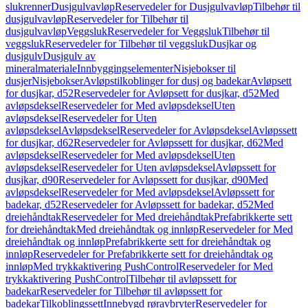
slukrenner
Dusjgulvavløp
Reservedeler for Dusjgulvavløp
Tilbehør til
dusjgulvavløp
Reservedeler for Tilbehør til
dusjgulvavløp
Veggsluk
Reservedeler for Veggsluk
Tilbehør til
veggsluk
Reservedeler for Tilbehør til veggsluk
Dusjkar og
dusjgulv
Dusjgulv av
mineralmateriale
Innbyggingselementer
Nisjebokser til
dusjer
Nisjebokser
Avløpstilkoblinger for dusj og badekar
Avløpsett
for dusjkar, d52
Reservedeler for Avløpsett for dusjkar, d52
Med
avløpsdeksel
Reservedeler for Med avløpsdeksel
Uten
avløpsdeksel
Reservedeler for Uten
avløpsdeksel
Avløpsdeksel
Reservedeler for Avløpsdeksel
Avløpssett
for dusjkar, d62
Reservedeler for Avløpssett for dusjkar, d62
Med
avløpsdeksel
Reservedeler for Med avløpsdeksel
Uten
avløpsdeksel
Reservedeler for Uten avløpsdeksel
Avløpssett for
dusjkar, d90
Reservedeler for Avløpssett for dusjkar, d90
Med
avløpsdeksel
Reservedeler for Med avløpsdeksel
Avløpssett for
badekar, d52
Reservedeler for Avløpssett for badekar, d52
Med
dreiehåndtak
Reservedeler for Med dreiehåndtak
Prefabrikkerte sett
for dreiehåndtak
Med dreiehåndtak og innløp
Reservedeler for Med
dreiehåndtak og innløp
Prefabrikkerte sett for dreiehåndtak og
innløp
Reservedeler for Prefabrikkerte sett for dreiehåndtak og
innløp
Med trykkaktivering PushControl
Reservedeler for Med
trykkaktivering PushControl
Tilbehør til avløpssett for
badekar
Reservedeler for Tilbehør til avløpssett for
badekar
Tilkoblingssett
Innebygd røravbryter
Reservedeler for