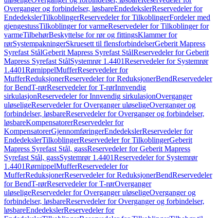
Overganger og forbindelser, løsbare
Endedeksler
Reservedeler for
Endedeksler
Tilkoblinger
Reservedeler for Tilkoblinger
Fordeler med
gjengestuss
Tilkoblinger for varme
Reservedeler for Tilkoblinger for
varme
Tilbehør
Beskyttelse for rør og fittings
Klammer for
rør
Systempakninger
Skruesett til flensforbindelser
Geberit Mapress
Syrefast Stål
Geberit Mapress Syrefast Stål
Reservedeler for Geberit
Mapress Syrefast Stål
Systemrør 1.4401
Reservedeler for Systemrør
1.4401
Rørnippel
Muffer
Reservedeler for
Muffer
Reduksjoner
Reservedeler for Reduksjoner
Bend
Reservedeler
for Bend
T-rør
Reservedeler for T-rør
Innvendig
sirkulasjon
Reservedeler for Innvendig sirkulasjon
Overganger
uløselige
Reservedeler for Overganger uløselige
Overganger og
forbindelser, løsbare
Reservedeler for Overganger og forbindelser,
løsbare
Kompensatorer
Reservedeler for
Kompensatorer
Gjennomføringer
Endedeksler
Reservedeler for
Endedeksler
Tilkoblinger
Reservedeler for Tilkoblinger
Geberit
Mapress Syrefast Stål, gass
Reservedeler for Geberit Mapress
Syrefast Stål, gass
Systemrør 1.4401
Reservedeler for Systemrør
1.4401
Rørnippel
Muffer
Reservedeler for
Muffer
Reduksjoner
Reservedeler for Reduksjoner
Bend
Reservedeler
for Bend
T-rør
Reservedeler for T-rør
Overganger
uløselige
Reservedeler for Overganger uløselige
Overganger og
forbindelser, løsbare
Reservedeler for Overganger og forbindelser,
løsbare
Endedeksler
Reservedeler for