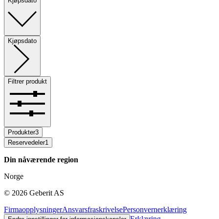
Kjøpsdato
Kjøpsdato
Filtrer produkt
Produkter
3
Reservedeler
1
Din nåværende region
Norge
©
2026
Geberit AS
Firmaopplysninger
Ansvarsfraskrivelse
Personvernerklæring
Erklæring