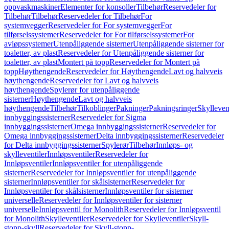
oppvaskmaskiner
Elementer for konsoller
Tilbehør
Reservedeler for
Tilbehør
Tilbehør
Reservedeler for Tilbehør
For
systemvegger
Reservedeler for For systemvegger
For
tilførselssystemer
Reservedeler for For tilførselssystemer
For
avløpssystemer
Utenpåliggende sisterner
Utenpåliggende sisterner for
toaletter, av plast
Reservedeler for Utenpåliggende sisterner for
toaletter, av plast
Montert på topp
Reservedeler for Montert på
topp
Høythengende
Reservedeler for Høythengende
Lavt og halvveis
høythengende
Reservedeler for Lavt og halvveis
høythengende
Spylerør for utenpåliggende
sisterner
Høythengende
Lavt og halvveis
høythengende
Tilbehør
Tilkoblinger
Pakninger
Pakningsringer
Skylleven
innbyggingssisterner
Reservedeler for Sigma
innbyggingssisterner
Omega innbyggingssisterner
Reservedeler for
Omega innbyggingssisterner
Delta innbyggingssisterner
Reservedeler
for Delta innbyggingssisterner
Spylerør
Tilbehør
Innløps- og
skylleventiler
Innløpsventiler
Reservedeler for
Innløpsventiler
Innløpsventiler for utenpåliggende
sisterner
Reservedeler for Innløpsventiler for utenpåliggende
sisterner
Innløpsventiler for skålsisterner
Reservedeler for
Innløpsventiler for skålsisterner
Innløpsventiler for sisterner
universelle
Reservedeler for Innløpsventiler for sisterner
universelle
Innløpsventil for Monolith
Reservedeler for Innløpsventil
for Monolith
Skylleventiler
Reservedeler for Skylleventiler
Skyll-
stopp-skyll
Reservedeler for Skyll-stopp-