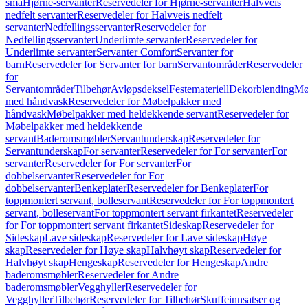
små
Hjørne-servanter
Reservedeler for Hjørne-servanter
Halvveis
nedfelt servanter
Reservedeler for Halvveis nedfelt
servanter
Nedfellingsservanter
Reservedeler for
Nedfellingsservanter
Underlimte servanter
Reservedeler for
Underlimte servanter
Servanter Comfort
Servanter for
barn
Reservedeler for Servanter for barn
Servantområder
Reservedeler
for
Servantområder
Tilbehør
Avløpsdeksel
Festemateriell
Dekorblending
Mø
med håndvask
Reservedeler for Møbelpakker med
håndvask
Møbelpakker med heldekkende servant
Reservedeler for
Møbelpakker med heldekkende
servant
Baderomsmøbler
Servantunderskap
Reservedeler for
Servantunderskap
For servanter
Reservedeler for For servanter
For
servanter
Reservedeler for For servanter
For
dobbelservanter
Reservedeler for For
dobbelservanter
Benkeplater
Reservedeler for Benkeplater
For
toppmontert servant, bolleservant
Reservedeler for For toppmontert
servant, bolleservant
For toppmontert servant firkantet
Reservedeler
for For toppmontert servant firkantet
Sideskap
Reservedeler for
Sideskap
Lave sideskap
Reservedeler for Lave sideskap
Høye
skap
Reservedeler for Høye skap
Halvhøyt skap
Reservedeler for
Halvhøyt skap
Hengeskap
Reservedeler for Hengeskap
Andre
baderomsmøbler
Reservedeler for Andre
baderomsmøbler
Vegghyller
Reservedeler for
Vegghyller
Tilbehør
Reservedeler for Tilbehør
Skuffeinnsatser og