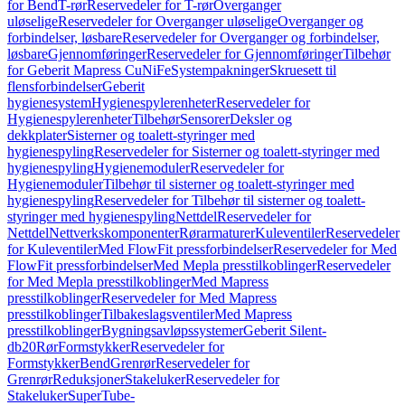
for Bend
T-rør
Reservedeler for T-rør
Overganger
uløselige
Reservedeler for Overganger uløselige
Overganger og
forbindelser, løsbare
Reservedeler for Overganger og forbindelser,
løsbare
Gjennomføringer
Reservedeler for Gjennomføringer
Tilbehør
for Geberit Mapress CuNiFe
Systempakninger
Skruesett til
flensforbindelser
Geberit
hygienesystem
Hygienespylerenheter
Reservedeler for
Hygienespylerenheter
Tilbehør
Sensorer
Deksler og
dekkplater
Sisterner og toalett-styringer med
hygienespyling
Reservedeler for Sisterner og toalett-styringer med
hygienespyling
Hygienemoduler
Reservedeler for
Hygienemoduler
Tilbehør til sisterner og toalett-styringer med
hygienespyling
Reservedeler for Tilbehør til sisterner og toalett-
styringer med hygienespyling
Nettdel
Reservedeler for
Nettdel
Nettverkskomponenter
Rørarmaturer
Kuleventiler
Reservedeler
for Kuleventiler
Med FlowFit pressforbindelser
Reservedeler for Med
FlowFit pressforbindelser
Med Mepla presstilkoblinger
Reservedeler
for Med Mepla presstilkoblinger
Med Mapress
presstilkoblinger
Reservedeler for Med Mapress
presstilkoblinger
Tilbakeslagsventiler
Med Mapress
presstilkoblinger
Bygningsavløpssystemer
Geberit Silent-
db20
Rør
Formstykker
Reservedeler for
Formstykker
Bend
Grenrør
Reservedeler for
Grenrør
Reduksjoner
Stakeluker
Reservedeler for
Stakeluker
SuperTube-