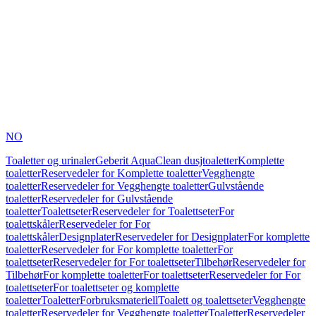
NO
Toaletter og urinaler
Geberit AquaClean dusjtoaletter
Komplette
toaletter
Reservedeler for Komplette toaletter
Vegghengte
toaletter
Reservedeler for Vegghengte toaletter
Gulvstående
toaletter
Reservedeler for Gulvstående
toaletter
Toalettseter
Reservedeler for Toalettseter
For
toalettskåler
Reservedeler for For
toalettskåler
Designplater
Reservedeler for Designplater
For komplette
toaletter
Reservedeler for For komplette toaletter
For
toalettseter
Reservedeler for For toalettseter
Tilbehør
Reservedeler for
Tilbehør
For komplette toaletter
For toalettseter
Reservedeler for For
toalettseter
For toalettseter og komplette
toaletter
Toaletter
Forbruksmateriell
Toalett og toalettseter
Vegghengte
toaletter
Reservedeler for Vegghengte toaletter
Toaletter
Reservedeler