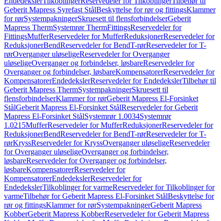
Endedeksler
Tilkoblinger
Reservedeler for Tilkoblinger
Tilbehør til
Geberit Mapress Syrefast Stål
Beskyttelse for rør og fittings
Klammer
for rør
Systempakninger
Skruesett til flensforbindelser
Geberit
Mapress Therm
Systemrør Therm
Fittings
Reservedeler for
Fittings
Muffer
Reservedeler for Muffer
Reduksjoner
Reservedeler for
Reduksjoner
Bend
Reservedeler for Bend
T-rør
Reservedeler for T-
rør
Overganger uløselige
Reservedeler for Overganger
uløselige
Overganger og forbindelser, løsbare
Reservedeler for
Overganger og forbindelser, løsbare
Kompensatorer
Reservedeler for
Kompensatorer
Endedeksler
Reservedeler for Endedeksler
Tilbehør til
Geberit Mapress Therm
Systempakninger
Skruesett til
flensforbindelser
Klammer for rør
Geberit Mapress El-Forsinket
Stål
Geberit Mapress El-Forsinket Stål
Reservedeler for Geberit
Mapress El-Forsinket Stål
Systemrør 1.0034
Systemrør
1.0215
Muffer
Reservedeler for Muffer
Reduksjoner
Reservedeler for
Reduksjoner
Bend
Reservedeler for Bend
T-rør
Reservedeler for T-
rør
Kryss
Reservedeler for Kryss
Overganger uløselige
Reservedeler
for Overganger uløselige
Overganger og forbindelser,
løsbare
Reservedeler for Overganger og forbindelser,
løsbare
Kompensatorer
Reservedeler for
Kompensatorer
Endedeksler
Reservedeler for
Endedeksler
Tilkoblinger for varme
Reservedeler for Tilkoblinger for
varme
Tilbehør for Geberit Mapress El-Forsinket Stål
Beskyttelse for
rør og fittings
Klammer for rør
Systempakninger
Geberit Mapress
Kobber
Geberit Mapress Kobber
Reservedeler for Geberit Mapress