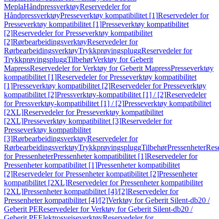
Mepla
Håndpressverktøy
Reservedeler for
Håndpressverktøy
Presseverktøy kompatibilitet [1]
Reservedeler for
Presseverktøy kompatibilitet [1]
Presseverktøy kompatibilitet
[2]
Reservedeler for Presseverktøy kompatibilitet
[2]
Rørbearbeidingsverktøy
Reservedeler for
Rørbearbeidingsverktøy
Trykkprøvingsplugg
Reservedeler for
Trykkprøvingsplugg
Tilbehør
Verktøy for Geberit
Mapress
Reservedeler for Verktøy for Geberit Mapress
Presseverktøy
kompatibilitet [1]
Reservedeler for Presseverktøy kompatibilitet
[1]
Presseverktøy kompatibilitet [2]
Reservedeler for Presseverktøy
kompatibilitet [2]
Pressverktøy-kompatibilitet [1] / [2]
Reservedeler
for Pressverktøy-kompatibilitet [1] / [2]
Presseverktøy kompatibilitet
[2XL]
Reservedeler for Presseverktøy kompatibilitet
[2XL]
Presseverktøy kompatibilitet [3]
Reservedeler for
Presseverktøy kompatibilitet
[3]
Rørbearbeidingsverktøy
Reservedeler for
Rørbearbeidingsverktøy
Trykkprøvingsplugg
Tilbehør
Pressenheter
Res
for Pressenheter
Pressenheter kompatibilitet [1]
Reservedeler for
Pressenheter kompatibilitet [1]
Pressenheter kompatibilitet
[2]
Reservedeler for Pressenheter kompatibilitet [2]
Pressenheter
kompatibilitet [2XL]
Reservedeler for Pressenheter kompatibilitet
[2XL]
Pressenheter kompatibilitet [4]/[2]
Reservedeler for
Pressenheter kompatibilitet [4]/[2]
Verktøy for Geberit Silent-db20 /
Geberit PE
Reservedeler for Verktøy for Geberit Silent-db20 /
Geberit PE
Elektrosveiseverktøy
Reservedeler for