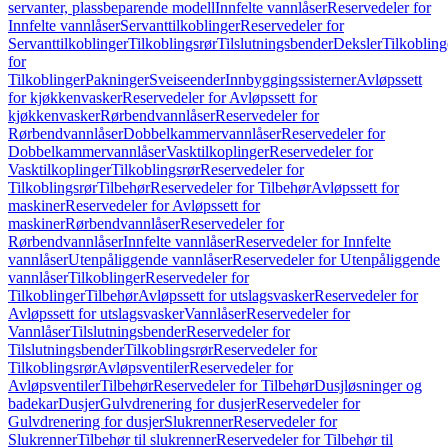
servanter, plassbeparende modell
Innfelte vannlåser
Reservedeler for
Innfelte vannlåser
Servanttilkoblinger
Reservedeler for
Servanttilkoblinger
Tilkoblingsrør
Tilslutningsbender
Deksler
Tilkobling
for
Tilkoblinger
Pakninger
Sveiseender
Innbyggingssisterner
Avløpssett
for kjøkkenvasker
Reservedeler for Avløpssett for
kjøkkenvasker
Rørbendvannlåser
Reservedeler for
Rørbendvannlåser
Dobbelkammervannlåser
Reservedeler for
Dobbelkammervannlåser
Vasktilkoplinger
Reservedeler for
Vasktilkoplinger
Tilkoblingsrør
Reservedeler for
Tilkoblingsrør
Tilbehør
Reservedeler for Tilbehør
Avløpssett for
maskiner
Reservedeler for Avløpssett for
maskiner
Rørbendvannlåser
Reservedeler for
Rørbendvannlåser
Innfelte vannlåser
Reservedeler for Innfelte
vannlåser
Utenpåliggende vannlåser
Reservedeler for Utenpåliggende
vannlåser
Tilkoblinger
Reservedeler for
Tilkoblinger
Tilbehør
Avløpssett for utslagsvasker
Reservedeler for
Avløpssett for utslagsvasker
Vannlåser
Reservedeler for
Vannlåser
Tilslutningsbender
Reservedeler for
Tilslutningsbender
Tilkoblingsrør
Reservedeler for
Tilkoblingsrør
Avløpsventiler
Reservedeler for
Avløpsventiler
Tilbehør
Reservedeler for Tilbehør
Dusjløsninger og
badekar
Dusjer
Gulvdrenering for dusjer
Reservedeler for
Gulvdrenering for dusjer
Slukrenner
Reservedeler for
Slukrenner
Tilbehør til slukrenner
Reservedeler for Tilbehør til