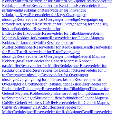
Kobber
Muffer
Reservedeler for Muffer
Reduksjoner
Reservedeler for
Reduksjoner
Bend
Reservedeler for Bend
T-rør
Reservedeler for T-
rør
Innvendig sirkulasjon
Reservedeler for Innvendig
sirkulasjon
Kryss
Reservedeler for Kryss
Overganger
uløselige
Reservedeler for Overganger uløselige
Overganger og
forbindelser, løsbare
Reservedeler for Overganger og forbindelser,
løsbare
Endedeksler
Reservedeler for
Endedeksler
Tilkoblinger
Reservedeler for Tilkoblinger
Geberit
Mapress Kobber, forkrommet
Reservedeler for Geberit Mapress
Kobber, forkrommet
Muffer
Reservedeler for
Muffer
Reduksjoner
Reservedeler for Reduksjoner
Bend
Reservedeler
for Bend
T-rør
Reservedeler for T-rør
Overganger
uløselige
Reservedeler for Overganger uløselige
Geberit Mapress
Kobber, gass
Reservedeler for Geberit Mapress Kobber,
gass
Muffer
Reservedeler for Muffer
Reduksjoner
Reservedeler for
Reduksjoner
Bend
Reservedeler for Bend
T-rør
Reservedeler for T-
rør
Overganger uløselige
Reservedeler for Overganger
uløselige
Overganger og forbindelser, løsbare
Reservedeler for
Overganger og forbindelser, løsbare
Endedeksler
Reservedeler for
Endedeksler
Tilkoblinger
Reservedeler for Tilkoblinger
Tilbehør for
Geberit Mapress Kobber
Beskyttelse for rør og fittings
Klammer for
rør
Systempakninger
Skruesett til flensforbindelser
Geberit Mapress
CuNiFe
Geberit Mapress CuNiFe
Reservedeler for Geberit Mapress
CuNiFe
Systemrør 2.1972
Muffer
Reservedeler for
Muffer
Reduksjoner
Reservedeler for Reduksjoner
Bend
Reservedeler