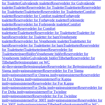
for Toaletter
Gulvstående toaletter
Reservedeler for Gulvstående
toaletter
Toaletter
Reservedeler for Toaletter
Toalettseter
Reservedeler
for Toalettseter
Toalettseter
Reservedeler for Toalettseter
Comfort
toaletter
Reservedeler for Comfort toaletter
Forhøyede
toaletter
Reservedeler for Forhøyede toaletter
Forlengede
toaletter
Reservedeler for Forlengede toaletter
Comfort
toalettseter
Reservedeler for Comfort
toalettseter
Toalettseter
Reservedeler for Toalettseter
Toaletter for
barn
Reservedeler for Toaletter for barn
Vegghengte
toaletter
Reservedeler for Vegghengte toaletter
Toalettseter for
barn
Reservedeler for Toalettseter for barn
Toalettseter
Reservedeler
for Toalettseter
Toalettseteringer
Reservedeler for
Toalettseteringer
Bidéer
Vegghengte bidéer
Reservedeler for
Vegghengte bidéer
Gulvstående bidéer
Tilbehør
Reservedeler for
Tilbehør
Betjeningsplater og WC
skyllesystemer
Betjeningsplater
Reservedeler for Betjeningsplater
For
Sigma innbyggingssisterner
Reservedeler for For Sigma
innbyggingssisterner
For Omega innbyggingssisterner
Reservedeler
for For Omega innbyggingssisterner
For Kappa
innbyggingssisterner
Reservedeler for For Kappa
innbyggingssisterner
For Delta innbyggingssisterner
Reservedeler for
For Delta innbyggingssisterner
For Twinline
innbyggingssisterner
Reservedeler for For Twinline
innbyggingssisterner
For 300T innbyggingssisterner
Reservedeler for
For 300T innbyggingssisterner
Tilbehør
Forbruksmateriell
For WC-