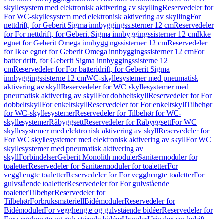
skyllesystem med elektronisk aktivering av skylling
Reservedeler for
For WC-skyllesystem med elektronisk aktivering av skylling
For
nettdrift, for Geberit Sigma innbyggingssisterner 12 cm
Reservedeler
for For nettdrift, for Geberit Sigma innbyggingssisterner 12 cm
Ikke
egnet for Geberit Omega innbyggingssisterner 12 cm
Reservedeler
for Ikke egnet for Geberit Omega innbyggingssisterner 12 cm
For
batteridrift, for Geberit Sigma innbyggingssisterne 12
cm
Reservedeler for For batteridrift, for Geberit Sigma
innbyggingssisterne 12 cm
WC-skyllesystemer med pneumatisk
aktivering av skyll
Reservedeler for WC-skyllesystemer med
pneumatisk aktivering av skyll
For dobbeltskyll
Reservedeler for For
dobbeltskyll
For enkeltskyll
Reservedeler for For enkeltskyll
Tilbehør
for WC-skyllesystemer
Reservedeler for Tilbehør for WC-
skyllesystemer
Råbyggsett
Reservedeler for Råbyggsett
For WC
skyllesystemer med elektronisk aktivering av skyll
Reservedeler for
For WC skyllesystemer med elektronisk aktivering av skyll
For WC
skyllesystemer med pneumatisk aktivering av
skyll
Forbindelser
Geberit Monolith moduler
Sanitærmoduler for
toaletter
Reservedeler for Sanitærmoduler for toaletter
For
vegghengte toaletter
Reservedeler for For vegghengte toaletter
For
gulvstående toaletter
Reservedeler for For gulvstående
toaletter
Tilbehør
Reservedeler for
Tilbehør
Forbruksmateriell
Bidémoduler
Reservedeler for
Bidémoduler
For vegghengte og gulvstående bidéer
Reservedeler for
For vegghengte og gulvstående bidéer
Urinaler
Urinaler, spyledrift,