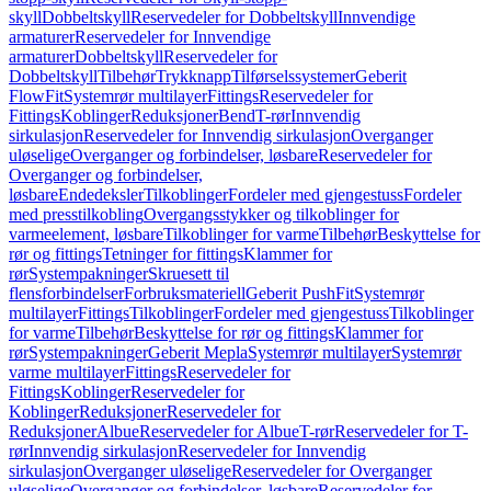
skyll
Dobbeltskyll
Reservedeler for Dobbeltskyll
Innvendige
armaturer
Reservedeler for Innvendige
armaturer
Dobbeltskyll
Reservedeler for
Dobbeltskyll
Tilbehør
Trykknapp
Tilførselssystemer
Geberit
FlowFit
Systemrør multilayer
Fittings
Reservedeler for
Fittings
Koblinger
Reduksjoner
Bend
T-rør
Innvendig
sirkulasjon
Reservedeler for Innvendig sirkulasjon
Overganger
uløselige
Overganger og forbindelser, løsbare
Reservedeler for
Overganger og forbindelser,
løsbare
Endedeksler
Tilkoblinger
Fordeler med gjengestuss
Fordeler
med presstilkobling
Overgangsstykker og tilkoblinger for
varmeelement, løsbare
Tilkoblinger for varme
Tilbehør
Beskyttelse for
rør og fittings
Tetninger for fittings
Klammer for
rør
Systempakninger
Skruesett til
flensforbindelser
Forbruksmateriell
Geberit PushFit
Systemrør
multilayer
Fittings
Tilkoblinger
Fordeler med gjengestuss
Tilkoblinger
for varme
Tilbehør
Beskyttelse for rør og fittings
Klammer for
rør
Systempakninger
Geberit Mepla
Systemrør multilayer
Systemrør
varme multilayer
Fittings
Reservedeler for
Fittings
Koblinger
Reservedeler for
Koblinger
Reduksjoner
Reservedeler for
Reduksjoner
Albue
Reservedeler for Albue
T-rør
Reservedeler for T-
rør
Innvendig sirkulasjon
Reservedeler for Innvendig
sirkulasjon
Overganger uløselige
Reservedeler for Overganger
uløselige
Overganger og forbindelser, løsbare
Reservedeler for