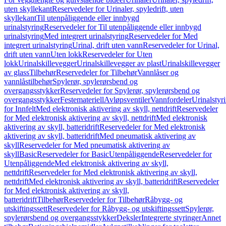
uten skyllekant
Reservedeler for Urinaler, spyledrift, uten
skyllekant
Til utenpåliggende eller innbygd
urinalstyring
Reservedeler for Til utenpåliggende eller innbygd
urinalstyring
Med integrert urinalstyring
Reservedeler for Med
integrert urinalstyring
Urinal, drift uten vann
Reservedeler for Urinal,
drift uten vann
Uten lokk
Reservedeler for Uten
lokk
Urinalskillevegger
Urinalskillevegger av plast
Urinalskillevegger
av glass
Tilbehør
Reservedeler for Tilbehør
Vannlåser og
vannlåstilbehør
Spylerør, spylerørsbend og
overgangsstykker
Reservedeler for Spylerør, spylerørsbend og
overgangsstykker
Festemateriell
Avløpsventiler
Vannfordeler
Urinalstyr
for Innfelt
Med elektronisk aktivering av skyll, nettdrift
Reservedeler
for Med elektronisk aktivering av skyll, nettdrift
Med elektronisk
aktivering av skyll, batteridrift
Reservedeler for Med elektronisk
aktivering av skyll, batteridrift
Med pneumatisk aktivering av
skyll
Reservedeler for Med pneumatisk aktivering av
skyll
Basic
Reservedeler for Basic
Utenpåliggende
Reservedeler for
Utenpåliggende
Med elektronisk aktivering av skyll,
nettdrift
Reservedeler for Med elektronisk aktivering av skyll,
nettdrift
Med elektronisk aktivering av skyll, batteridrift
Reservedeler
for Med elektronisk aktivering av skyll,
batteridrift
Tilbehør
Reservedeler for Tilbehør
Råbygg- og
utskiftingssett
Reservedeler for Råbygg- og utskiftingssett
Spylerør,
spylerørsbend og overgangsstykker
Deksler
Integrerte styringer
Annet