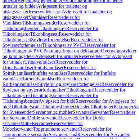
tilbehør
Betjeningshjelpemidler
Avløpstilkoblinger for toaletter,
urinaler og bidéer
Avløpssett for toaletter og
utslagsvasker
Reservedeler for Avløpssett for toaletter og
utslagsvasker
Vannlåser
Reservedeler for
Vannlåser
Tilslutningsbender
Reservedeler for
Tilslutningsbender
Tilkoblingsrør
Reservedeler for
Tilkoblingsrør
Tilkoblingssett
Reservedeler for
Tilkoblingssett
Spylerørforlengelser
Reservedeler for
Spylerørforlengelser
Tilkoblinger av PVC
Reservedeler for
Tilkoblinger av PVC
Pakningsringer og dekkapper
Overgangsstykker
og koblingsdeler
Avløpssett for urinaler
Reservedeler for Avløpssett
for urinaler
Urinalvannlåser
Reservedeler for
Urinalvannlåser
Spiralvannlåser
Reservedeler for
Spiralvannlåser
Innfelte vannlåser
Reservedeler for Innfelte
vannlåser
Rørbendvannlåser
Reservedeler for
Rørbendvannlåser
Spylerør og spylerørforlengelser
Reservedeler for
Spylerør og spylerørforlengelser
Tilkoblingsrør
Reservedeler for
Tilkoblingsrør
Tilslutningsbender
Reservedeler for
Tilslutningsbender
Avløpssett for bidé
Reservedeler for Avløpssett for
bidé
Tilkoblingsrør
Tilslutningsbender
Deksler
Tilkoblinger
Pakninger
Sv
for Sveiseender
Servanter og møbler
Servanter
Servanter
Reservedeler
for Servanter
Doble servanter
Reservedeler for Doble
servanter
Møbelservanter
Reservedeler for
Møbelservanter
Toppmonterte servanter
Reservedeler for
Toppmonterte servanter
Servanter, små
Reservedeler for Servanter,