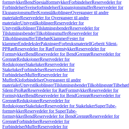
formstykker
Bend
Spesialformstykker
Forbindelser
Reservedeler for
Forbindelser
Sveiseforbindelser
Ekspansjonsmuffer
Reservedeler for
Ekspansjonsmuffer
Kromstålkoblinger
Overganger til andre
materialer
Reservedeler for Overganger til andre
materialer
Utstyrstilkoblinger
Reservedeler for
Utstyrstilkoblinger
Tilslutningsbender
Reservedeler for
Tilslutningsbender
Tilkoblingsmuffer
Reservedeler for
Tilkoblingsmuffer
Tilbehør
Klammer
Fester for
klammer
Endedeksler
Pakninger
Forbruksmateriell
Geberit Silent-
PP
Rør
Reservedeler for Rør
Formstykker
Reservedeler for
Formstykker
Bend
Reservedeler for Bend
Grenrør
Reservedeler for
Grenrør
Reduksjoner
Reservedeler for
Reduksjoner
Stakeluker
Reservedeler for
Stakeluker
Forbindelser
Reservedeler for
Forbindelser
Muffer
Reservedeler for
Muffer
Kloforbindelser
Overganger til andre
materialer
Utstyrstilkoblinger
Tilslutningsbender
Tilkoblingsrør
Tilbehør
Silent-Pro
Rør
Reservedeler for Rør
Formstykker
Reservedeler for
Formstykker
Bend
Reservedeler for Bend
Grenrør
Reservedeler for
Grenrør
Reduksjoner
Reservedeler for
Reduksjoner
Stakeluker
Reservedeler for Stakeluker
SuperTube-
formstykker
Reservedeler for SuperTube-
formstykker
Bend
Reservedeler for Bend
Grenrør
Reservedeler for
Grenrør
Forbindelser
Reservedeler for
Forbindelser
Muffer
Reservedeler for