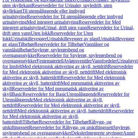
uten skyllekant
Reservedeler for Urinaler, spyledrift, uten
skyllekant
Til utenpåliggende eller innbygd
urinalstyring
Reservedeler for Til utenpåliggende eller innbygd
urinalstyring
Med integrert urinalstyring
Reservedeler for Med
integrert urinalstyring
Urinal, drift uten vann
Reservedeler for Urinal,
drift uten vann
Uten lokk
Reservedeler for Uten
lokk
Urinalskillevegger
Urinalskillevegger av plast
Urinalskillevegger
av glass
Tilbehør
Reservedeler for Tilbehør
Vannlåser og
vannlåstilbehør
Spylerør, spylerørsbend og
overgangsstykker
Reservedeler for Spylerør, spylerørsbend og
overgangsstykker
Festemateriell
Avløpsventiler
Vannfordeler
Urinalstyr
for Innfelt
Med elektronisk aktivering av skyll, nettdrift
Reservedeler
for Med elektronisk aktivering av skyll, nettdrift
Med elektronisk
aktivering av skyll, batteridrift
Reservedeler for Med elektronisk
aktivering av skyll, batteridrift
Med pneumatisk aktivering av
skyll
Reservedeler for Med pneumatisk aktivering av
skyll
Basic
Reservedeler for Basic
Utenpåliggende
Reservedeler for
Utenpåliggende
Med elektronisk aktivering av skyll,
nettdrift
Reservedeler for Med elektronisk aktivering av skyll,
nettdrift
Med elektronisk aktivering av skyll, batteridrift
Reservedeler
for Med elektronisk aktivering av skyll,
batteridrift
Tilbehør
Reservedeler for Tilbehør
Råbygg- og
utskiftingssett
Reservedeler for Råbygg- og utskiftingssett
Spylerør,
spylerørsbend og overgangsstykker
Deksler
Integrerte styringer
Annet