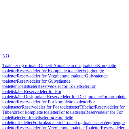
NO
Toaletter og urinaler
Geberit AquaClean dusjtoaletter
Komplette
toaletter
Reservedeler for Komplette toaletter
Vegghengte
toaletter
Reservedeler for Vegghengte toaletter
Gulvstående
toaletter
Reservedeler for Gulvstående
toaletter
Toalettseter
Reservedeler for Toalettseter
For
toalettskåler
Reservedeler for For
toalettskåler
Designplater
Reservedeler for Designplater
For komplette
toaletter
Reservedeler for For komplette toaletter
For
toalettseter
Reservedeler for For toalettseter
Tilbehør
Reservedeler for
Tilbehør
For komplette toaletter
For toalettseter
Reservedeler for For
toalettseter
For toalettseter og komplette
toaletter
Toaletter
Forbruksmateriell
Toalett og toalettseter
Vegghengte
toaletter
Reservedeler for Vegghengte toaletter
Toaletter
Reservedeler