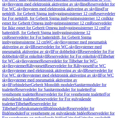
skyllesystem med elektronisk aktivering av skylling
Reservedeler for
For WC-skyllesystem med elektronisk aktivering av skylling
For
nettdrift, for Geberit Sigma innbyggingssisterner 12 cm
Reservedeler
for For nettdrift, for Geberit Sigma innbyggingssisterner 12 cm
Ikke
egnet for Geberit Omega innbyggingssisterner 12 cm
Reservedeler
for Ikke egnet for Geberit Omega innbyggingssisterner 12 cm
For
batteridrift, for Geberit Sigma innbyggingssisterne 12
cm
Reservedeler for For batteridrift, for Geberit Sigma
innbyggingssisterne 12 cm
WC-skyllesystemer med pneumatisk
aktivering av skyll
Reservedeler for WC-skyllesystemer med
pneumatisk aktivering av skyll
For dobbeltskyll
Reservedeler for For
dobbeltskyll
For enkeltskyll
Reservedeler for For enkeltskyll
Tilbehør
for WC-skyllesystemer
Reservedeler for Tilbehør for WC-
skyllesystemer
Råbyggsett
Reservedeler for Råbyggsett
For WC
skyllesystemer med elektronisk aktivering av skyll
Reservedeler for
For WC skyllesystemer med elektronisk aktivering av skyll
For WC
skyllesystemer med pneumatisk aktivering av
skyll
Forbindelser
Geberit Monolith moduler
Sanitærmoduler for
toaletter
Reservedeler for Sanitærmoduler for toaletter
For
vegghengte toaletter
Reservedeler for For vegghengte toaletter
For
gulvstående toaletter
Reservedeler for For gulvstående
toaletter
Tilbehør
Reservedeler for
Tilbehør
Forbruksmateriell
Bidémoduler
Reservedeler for
Bidémoduler
For vegghengte og gulvstående bidéer
Reservedeler for
For vegghengte og gulvstående bidéer
Urinaler
Urinaler, spyledrift,