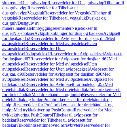
slukrenner
Dusjgulvavløp
Reservedeler for Dusjgulvavløp
Tilbehør til
dusjgulvavløp
Reservedeler for Tilbehør til
dusjgulvavløp
Veggsluk
Reservedeler for Veggsluk
Tilbehør til
veggsluk
Reservedeler for Tilbehør til veggsluk
Dusjkar og
dusjgulv
Dusjgulv av
mineralmateriale
Innbyggingselementer
Nisjebokser til
dusjer
Nisjebokser
Avløpstilkoblinger for dusj og badekar
Avløpsett
for dusjkar, d52
Reservedeler for Avløpsett for dusjkar, d52
Med
avløpsdeksel
Reservedeler for Med avløpsdeksel
Uten
avløpsdeksel
Reservedeler for Uten
avløpsdeksel
Avløpsdeksel
Reservedeler for Avløpsdeksel
Avløpssett
for dusjkar, d62
Reservedeler for Avløpssett for dusjkar, d62
Med
avløpsdeksel
Reservedeler for Med avløpsdeksel
Uten
avløpsdeksel
Reservedeler for Uten avløpsdeksel
Avløpssett for
dusjkar, d90
Reservedeler for Avløpssett for dusjkar, d90
Med
avløpsdeksel
Reservedeler for Med avløpsdeksel
Avløpssett for
badekar, d52
Reservedeler for Avløpssett for badekar, d52
Med
dreiehåndtak
Reservedeler for Med dreiehåndtak
Prefabrikkerte sett
for dreiehåndtak
Med dreiehåndtak og innløp
Reservedeler for Med
dreiehåndtak og innløp
Prefabrikkerte sett for dreiehåndtak og
innløp
Reservedeler for Prefabrikkerte sett for dreiehåndtak og
innløp
Med trykkaktivering PushControl
Reservedeler for Med
trykkaktivering PushControl
Tilbehør til avløpssett for
badekar
Reservedeler for Tilbehør til avløpssett for
badekar
Tilkoblingssett
Innebygd røravbryter
Reservedeler for