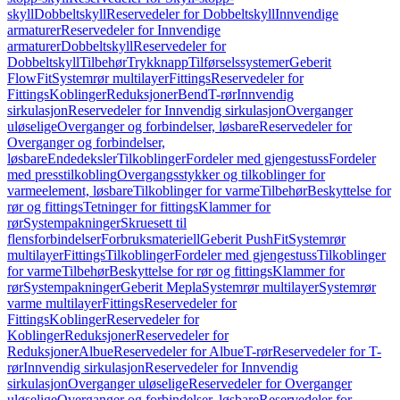
skyll
Dobbeltskyll
Reservedeler for Dobbeltskyll
Innvendige
armaturer
Reservedeler for Innvendige
armaturer
Dobbeltskyll
Reservedeler for
Dobbeltskyll
Tilbehør
Trykknapp
Tilførselssystemer
Geberit
FlowFit
Systemrør multilayer
Fittings
Reservedeler for
Fittings
Koblinger
Reduksjoner
Bend
T-rør
Innvendig
sirkulasjon
Reservedeler for Innvendig sirkulasjon
Overganger
uløselige
Overganger og forbindelser, løsbare
Reservedeler for
Overganger og forbindelser,
løsbare
Endedeksler
Tilkoblinger
Fordeler med gjengestuss
Fordeler
med presstilkobling
Overgangsstykker og tilkoblinger for
varmeelement, løsbare
Tilkoblinger for varme
Tilbehør
Beskyttelse for
rør og fittings
Tetninger for fittings
Klammer for
rør
Systempakninger
Skruesett til
flensforbindelser
Forbruksmateriell
Geberit PushFit
Systemrør
multilayer
Fittings
Tilkoblinger
Fordeler med gjengestuss
Tilkoblinger
for varme
Tilbehør
Beskyttelse for rør og fittings
Klammer for
rør
Systempakninger
Geberit Mepla
Systemrør multilayer
Systemrør
varme multilayer
Fittings
Reservedeler for
Fittings
Koblinger
Reservedeler for
Koblinger
Reduksjoner
Reservedeler for
Reduksjoner
Albue
Reservedeler for Albue
T-rør
Reservedeler for T-
rør
Innvendig sirkulasjon
Reservedeler for Innvendig
sirkulasjon
Overganger uløselige
Reservedeler for Overganger
uløselige
Overganger og forbindelser, løsbare
Reservedeler for