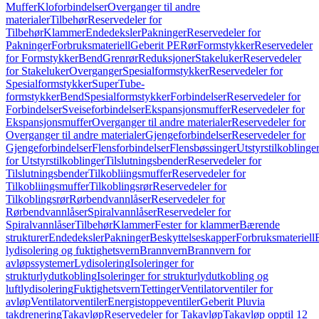
Muffer
Kloforbindelser
Overganger til andre
materialer
Tilbehør
Reservedeler for
Tilbehør
Klammer
Endedeksler
Pakninger
Reservedeler for
Pakninger
Forbruksmateriell
Geberit PE
Rør
Formstykker
Reservedeler
for Formstykker
Bend
Grenrør
Reduksjoner
Stakeluker
Reservedeler
for Stakeluker
Overganger
Spesialformstykker
Reservedeler for
Spesialformstykker
SuperTube-
formstykker
Bend
Spesialformstykker
Forbindelser
Reservedeler for
Forbindelser
Sveiseforbindelser
Ekspansjonsmuffer
Reservedeler for
Ekspansjonsmuffer
Overganger til andre materialer
Reservedeler for
Overganger til andre materialer
Gjengeforbindelser
Reservedeler for
Gjengeforbindelser
Flensforbindelser
Flensbøssinger
Utstyrstilkoblinge
for Utstyrstilkoblinger
Tilslutningsbender
Reservedeler for
Tilslutningsbender
Tilkobliingsmuffer
Reservedeler for
Tilkobliingsmuffer
Tilkoblingsrør
Reservedeler for
Tilkoblingsrør
Rørbendvannlåser
Reservedeler for
Rørbendvannlåser
Spiralvannlåser
Reservedeler for
Spiralvannlåser
Tilbehør
Klammer
Fester for klammer
Bærende
strukturer
Endedeksler
Pakninger
Beskyttelseskapper
Forbruksmateriell
lydisolering og fuktighetsvern
Brannvern
Brannvern for
avløpssystemer
Lydisolering
Isoleringer for
strukturlydutkobling
Isoleringer for strukturlydutkobling og
luftlydisolering
Fuktighetsvern
Tettinger
Ventilatorventiler for
avløp
Ventilatorventiler
Energistoppeventiler
Geberit Pluvia
takdrenering
Takavløp
Reservedeler for Takavløp
Takavløp opptil 12