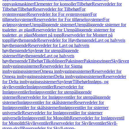
oppvaskmaskiner
Elementer for konsoller
Tilbehør
Reservedeler for
Tilbehør
Tilbehør
Reservedeler for Tilbehør
For
systemvegger
Reservedeler for For systemvegger
For
tilførselssystemer
Reservedeler for For tilførselssystemer
For
avløpssystemer
Utenpåliggende sisterner
Utenpåliggende sisterner for
toaletter, av plast
Reservedeler for Utenpåliggende sisterner for
toaletter, av plast
Montert på topp
Reservedeler for Montert på
topp
Høythengende
Reservedeler for Høythengende
Lavt og halvveis
høythengende
Reservedeler for Lavt og halvveis
høythengende
Spylerør for utenpåliggende
sisterner
Høythengende
Lavt og halvveis
høythengende
Tilbehør
Tilkoblinger
Pakninger
Pakningsringer
Skylleven
innbyggingssisterner
Reservedeler for Sigma
innbyggingssisterner
Omega innbyggingssisterner
Reservedeler for
Omega innbyggingssisterner
Delta innbyggingssisterner
Reservedeler
for Delta innbyggingssisterner
Spylerør
Tilbehør
Innløps- og
skylleventiler
Innløpsventiler
Reservedeler for
Innløpsventiler
Innløpsventiler for utenpåliggende
sisterner
Reservedeler for Innløpsventiler for utenpåliggende
sisterner
Innløpsventiler for skålsisterner
Reservedeler for
Innløpsventiler for skålsisterner
Innløpsventiler for sisterner
universelle
Reservedeler for Innløpsventiler for sisterner
universelle
Innløpsventil for Monolith
Reservedeler for Innløpsventil
for Monolith
Skylleventiler
Reservedeler for Skylleventiler
Skyll-
stopp-skyll
Reservedeler for Skyll-stopp-