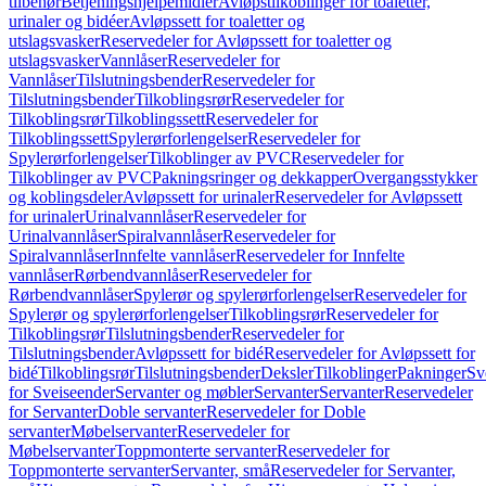
tilbehør
Betjeningshjelpemidler
Avløpstilkoblinger for toaletter,
urinaler og bidéer
Avløpssett for toaletter og
utslagsvasker
Reservedeler for Avløpssett for toaletter og
utslagsvasker
Vannlåser
Reservedeler for
Vannlåser
Tilslutningsbender
Reservedeler for
Tilslutningsbender
Tilkoblingsrør
Reservedeler for
Tilkoblingsrør
Tilkoblingssett
Reservedeler for
Tilkoblingssett
Spylerørforlengelser
Reservedeler for
Spylerørforlengelser
Tilkoblinger av PVC
Reservedeler for
Tilkoblinger av PVC
Pakningsringer og dekkapper
Overgangsstykker
og koblingsdeler
Avløpssett for urinaler
Reservedeler for Avløpssett
for urinaler
Urinalvannlåser
Reservedeler for
Urinalvannlåser
Spiralvannlåser
Reservedeler for
Spiralvannlåser
Innfelte vannlåser
Reservedeler for Innfelte
vannlåser
Rørbendvannlåser
Reservedeler for
Rørbendvannlåser
Spylerør og spylerørforlengelser
Reservedeler for
Spylerør og spylerørforlengelser
Tilkoblingsrør
Reservedeler for
Tilkoblingsrør
Tilslutningsbender
Reservedeler for
Tilslutningsbender
Avløpssett for bidé
Reservedeler for Avløpssett for
bidé
Tilkoblingsrør
Tilslutningsbender
Deksler
Tilkoblinger
Pakninger
Sv
for Sveiseender
Servanter og møbler
Servanter
Servanter
Reservedeler
for Servanter
Doble servanter
Reservedeler for Doble
servanter
Møbelservanter
Reservedeler for
Møbelservanter
Toppmonterte servanter
Reservedeler for
Toppmonterte servanter
Servanter, små
Reservedeler for Servanter,