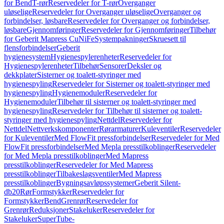
for Bend
T-rør
Reservedeler for T-rør
Overganger
uløselige
Reservedeler for Overganger uløselige
Overganger og
forbindelser, løsbare
Reservedeler for Overganger og forbindelser,
løsbare
Gjennomføringer
Reservedeler for Gjennomføringer
Tilbehør
for Geberit Mapress CuNiFe
Systempakninger
Skruesett til
flensforbindelser
Geberit
hygienesystem
Hygienespylerenheter
Reservedeler for
Hygienespylerenheter
Tilbehør
Sensorer
Deksler og
dekkplater
Sisterner og toalett-styringer med
hygienespyling
Reservedeler for Sisterner og toalett-styringer med
hygienespyling
Hygienemoduler
Reservedeler for
Hygienemoduler
Tilbehør til sisterner og toalett-styringer med
hygienespyling
Reservedeler for Tilbehør til sisterner og toalett-
styringer med hygienespyling
Nettdel
Reservedeler for
Nettdel
Nettverkskomponenter
Rørarmaturer
Kuleventiler
Reservedeler
for Kuleventiler
Med FlowFit pressforbindelser
Reservedeler for Med
FlowFit pressforbindelser
Med Mepla presstilkoblinger
Reservedeler
for Med Mepla presstilkoblinger
Med Mapress
presstilkoblinger
Reservedeler for Med Mapress
presstilkoblinger
Tilbakeslagsventiler
Med Mapress
presstilkoblinger
Bygningsavløpssystemer
Geberit Silent-
db20
Rør
Formstykker
Reservedeler for
Formstykker
Bend
Grenrør
Reservedeler for
Grenrør
Reduksjoner
Stakeluker
Reservedeler for
Stakeluker
SuperTube-