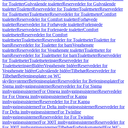
for Toaletter
Gulvstående toaletter
Reservedeler for Gulvstående
toaletter
Toaletter
Reservedeler for Toaletter
Toalettseter
Reservedeler
for Toalettseter
Toalettseter
Reservedeler for Toalettseter
Comfort
toaletter
Reservedeler for Comfort toaletter
Forhøyede
toaletter
Reservedeler for Forhøyede toaletter
Forlengede
toaletter
Reservedeler for Forlengede toaletter
Comfort
toalettseter
Reservedeler for Comfort
toalettseter
Toalettseter
Reservedeler for Toalettseter
Toaletter for
barn
Reservedeler for Toaletter for barn
Vegghengte
toaletter
Reservedeler for Vegghengte toaletter
Toalettseter for
barn
Reservedeler for Toalettseter for barn
Toalettseter
Reservedeler
for Toalettseter
Toalettseteringer
Reservedeler for
Toalettseteringer
Bidéer
Vegghengte bidéer
Reservedeler for
Vegghengte bidéer
Gulvstående bidéer
Tilbehør
Reservedeler for
Tilbehør
Betjeningsplater og WC
skyllesystemer
Betjeningsplater
Reservedeler for Betjeningsplater
For
Sigma innbyggingssisterner
Reservedeler for For Sigma
innbyggingssisterner
For Omega innbyggingssisterner
Reservedeler
for For Omega innbyggingssisterner
For Kappa
innbyggingssisterner
Reservedeler for For Kappa
innbyggingssisterner
For Delta innbyggingssisterner
Reservedeler for
For Delta innbyggingssisterner
For Twinline
innbyggingssisterner
Reservedeler for For Twinline
innbyggingssisterner
For 300T innbyggingssisterner
Reservedeler for
For 300T innbyggingssisterner
Tilbehør
Forbruksmateriell
For WC-