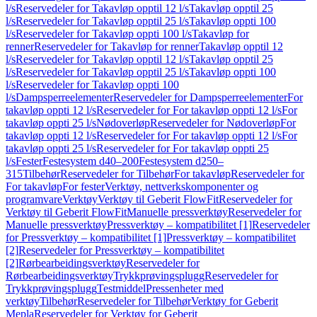
l/s
Reservedeler for Takavløp opptil 12 l/s
Takavløp opptil 25
l/s
Reservedeler for Takavløp opptil 25 l/s
Takavløp oppti 100
l/s
Reservedeler for Takavløp oppti 100 l/s
Takavløp for
renner
Reservedeler for Takavløp for renner
Takavløp opptil 12
l/s
Reservedeler for Takavløp opptil 12 l/s
Takavløp opptil 25
l/s
Reservedeler for Takavløp opptil 25 l/s
Takavløp oppti 100
l/s
Reservedeler for Takavløp oppti 100
l/s
Dampsperreelementer
Reservedeler for Dampsperreelementer
For
takavløp oppti 12 l/s
Reservedeler for For takavløp oppti 12 l/s
For
takavløp oppti 25 l/s
Nødoverløp
Reservedeler for Nødoverløp
For
takavløp oppti 12 l/s
Reservedeler for For takavløp oppti 12 l/s
For
takavløp oppti 25 l/s
Reservedeler for For takavløp oppti 25
l/s
Fester
Festesystem d40–200
Festesystem d250–
315
Tilbehør
Reservedeler for Tilbehør
For takavløp
Reservedeler for
For takavløp
For fester
Verktøy, nettverkskomponenter og
programvare
Verktøy
Verktøy til Geberit FlowFit
Reservedeler for
Verktøy til Geberit FlowFit
Manuelle pressverktøy
Reservedeler for
Manuelle pressverktøy
Pressverktøy – kompatibilitet [1]
Reservedeler
for Pressverktøy – kompatibilitet [1]
Pressverktøy – kompatibilitet
[2]
Reservedeler for Pressverktøy – kompatibilitet
[2]
Rørbearbeidingsverktøy
Reservedeler for
Rørbearbeidingsverktøy
Trykkprøvingsplugg
Reservedeler for
Trykkprøvingsplugg
Testmiddel
Pressenheter med
verktøy
Tilbehør
Reservedeler for Tilbehør
Verktøy for Geberit
Mepla
Reservedeler for Verktøy for Geberit