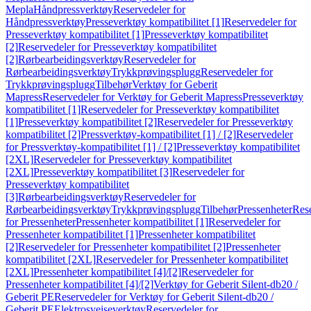
Mepla
Håndpressverktøy
Reservedeler for
Håndpressverktøy
Presseverktøy kompatibilitet [1]
Reservedeler for
Presseverktøy kompatibilitet [1]
Presseverktøy kompatibilitet
[2]
Reservedeler for Presseverktøy kompatibilitet
[2]
Rørbearbeidingsverktøy
Reservedeler for
Rørbearbeidingsverktøy
Trykkprøvingsplugg
Reservedeler for
Trykkprøvingsplugg
Tilbehør
Verktøy for Geberit
Mapress
Reservedeler for Verktøy for Geberit Mapress
Presseverktøy
kompatibilitet [1]
Reservedeler for Presseverktøy kompatibilitet
[1]
Presseverktøy kompatibilitet [2]
Reservedeler for Presseverktøy
kompatibilitet [2]
Pressverktøy-kompatibilitet [1] / [2]
Reservedeler
for Pressverktøy-kompatibilitet [1] / [2]
Presseverktøy kompatibilitet
[2XL]
Reservedeler for Presseverktøy kompatibilitet
[2XL]
Presseverktøy kompatibilitet [3]
Reservedeler for
Presseverktøy kompatibilitet
[3]
Rørbearbeidingsverktøy
Reservedeler for
Rørbearbeidingsverktøy
Trykkprøvingsplugg
Tilbehør
Pressenheter
Res
for Pressenheter
Pressenheter kompatibilitet [1]
Reservedeler for
Pressenheter kompatibilitet [1]
Pressenheter kompatibilitet
[2]
Reservedeler for Pressenheter kompatibilitet [2]
Pressenheter
kompatibilitet [2XL]
Reservedeler for Pressenheter kompatibilitet
[2XL]
Pressenheter kompatibilitet [4]/[2]
Reservedeler for
Pressenheter kompatibilitet [4]/[2]
Verktøy for Geberit Silent-db20 /
Geberit PE
Reservedeler for Verktøy for Geberit Silent-db20 /
Geberit PE
Elektrosveiseverktøy
Reservedeler for