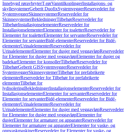
Innebygd røravbryter
T-rør
Vanntilkoplinger
Installasjons- og
skyllesystemer
Geberit Duofix
Systemvegger
Reservedeler for
Systemvegger
Skinnesystemer
Reservedeler for
Skinnesystemer
Bekledninger
Tilbehør
Reservedeler for
Tilbehør
Installasjonselementer
Reservedeler for
Installasjonselementer
Elementer for toaletter
Reservedeler for
Elementer for toaletter
Elementer for servanter
Reservedeler for
Elementer for servanter
Bidé-elementer
Reservedeler for Bidé-
elementer
Urinalelementer
Reservedeler for
Urinalelementer
Elementer for dusjer med veggavløp
Reservedeler
for Elementer for dusjer med veggavløp
Elementer for dusjer og
badekar
Elementer for konsoller
Tilbehør
Reservedeler for
Tilbehør
Geberit GIS
Systemvegger
Reservedeler for
Systemvegger
Skinnesystemer
Tilbehør for prefabrikerte
elementer
Reservedeler for Tilbehør for prefabrikerte
elementer
Tilbehør for
lydisolering
Bekledninger
Installasjonselementer
Reservedeler for
Installasjonselementer
Elementer for servanter
Reservedeler for
Elementer for servanter
Bidé-elementer
Reservedeler for Bidé-
elementer
Urinalelementer
Reservedeler for
Urinalelementer
Elementer for dusjer med veggavløp
Reservedeler
for Elementer for dusjer med veggavløp
Elementer for
dusjer
Elementer for armaturer og apparater
Reservedeler for
Elementer for armaturer og apparater
Elementer for vaske- og
oppvaskmaskiner
Reservedeler for Elementer for vaske- og