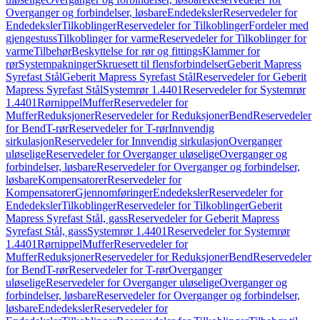
Overganger og forbindelser, løsbare
Endedeksler
Reservedeler for
Endedeksler
Tilkoblinger
Reservedeler for Tilkoblinger
Fordeler med
gjengestuss
Tilkoblinger for varme
Reservedeler for Tilkoblinger for
varme
Tilbehør
Beskyttelse for rør og fittings
Klammer for
rør
Systempakninger
Skruesett til flensforbindelser
Geberit Mapress
Syrefast Stål
Geberit Mapress Syrefast Stål
Reservedeler for Geberit
Mapress Syrefast Stål
Systemrør 1.4401
Reservedeler for Systemrør
1.4401
Rørnippel
Muffer
Reservedeler for
Muffer
Reduksjoner
Reservedeler for Reduksjoner
Bend
Reservedeler
for Bend
T-rør
Reservedeler for T-rør
Innvendig
sirkulasjon
Reservedeler for Innvendig sirkulasjon
Overganger
uløselige
Reservedeler for Overganger uløselige
Overganger og
forbindelser, løsbare
Reservedeler for Overganger og forbindelser,
løsbare
Kompensatorer
Reservedeler for
Kompensatorer
Gjennomføringer
Endedeksler
Reservedeler for
Endedeksler
Tilkoblinger
Reservedeler for Tilkoblinger
Geberit
Mapress Syrefast Stål, gass
Reservedeler for Geberit Mapress
Syrefast Stål, gass
Systemrør 1.4401
Reservedeler for Systemrør
1.4401
Rørnippel
Muffer
Reservedeler for
Muffer
Reduksjoner
Reservedeler for Reduksjoner
Bend
Reservedeler
for Bend
T-rør
Reservedeler for T-rør
Overganger
uløselige
Reservedeler for Overganger uløselige
Overganger og
forbindelser, løsbare
Reservedeler for Overganger og forbindelser,
løsbare
Endedeksler
Reservedeler for