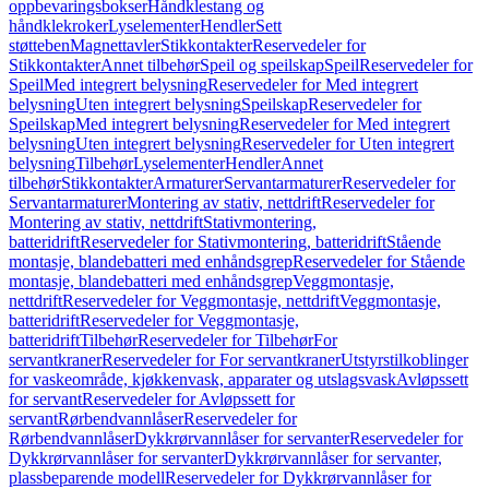
oppbevaringsbokser
Håndklestang og
håndklekroker
Lyselementer
Hendler
Sett
støtteben
Magnettavler
Stikkontakter
Reservedeler for
Stikkontakter
Annet tilbehør
Speil og speilskap
Speil
Reservedeler for
Speil
Med integrert belysning
Reservedeler for Med integrert
belysning
Uten integrert belysning
Speilskap
Reservedeler for
Speilskap
Med integrert belysning
Reservedeler for Med integrert
belysning
Uten integrert belysning
Reservedeler for Uten integrert
belysning
Tilbehør
Lyselementer
Hendler
Annet
tilbehør
Stikkontakter
Armaturer
Servantarmaturer
Reservedeler for
Servantarmaturer
Montering av stativ, nettdrift
Reservedeler for
Montering av stativ, nettdrift
Stativmontering,
batteridrift
Reservedeler for Stativmontering, batteridrift
Stående
montasje, blandebatteri med enhåndsgrep
Reservedeler for Stående
montasje, blandebatteri med enhåndsgrep
Veggmontasje,
nettdrift
Reservedeler for Veggmontasje, nettdrift
Veggmontasje,
batteridrift
Reservedeler for Veggmontasje,
batteridrift
Tilbehør
Reservedeler for Tilbehør
For
servantkraner
Reservedeler for For servantkraner
Utstyrstilkoblinger
for vaskeområde, kjøkkenvask, apparater og utslagsvask
Avløpssett
for servant
Reservedeler for Avløpssett for
servant
Rørbendvannlåser
Reservedeler for
Rørbendvannlåser
Dykkrørvannlåser for servanter
Reservedeler for
Dykkrørvannlåser for servanter
Dykkrørvannlåser for servanter,
plassbeparende modell
Reservedeler for Dykkrørvannlåser for