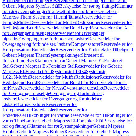
Endedeksler
Tilkoblinger
Reservedeler for Tilkoblinger
Tilbehør til
Geberit Mapress Syrefast Stål
Beskyttelse for rør og fittings
Klammer
for rør
Systempakninger
Skruesett til flensforbindelser
Geberit
Mapress Therm
Systemrør Therm
Fittings
Reservedeler for
Fittings
Muffer
Reservedeler for Muffer
Reduksjoner
Reservedeler for
Reduksjoner
Bend
Reservedeler for Bend
T-rør
Reservedeler for T-
rør
Overganger uløselige
Reservedeler for Overganger
uløselige
Overganger og forbindelser, løsbare
Reservedeler for
Overganger og forbindelser, løsbare
Kompensatorer
Reservedeler for
Kompensatorer
Endedeksler
Reservedeler for Endedeksler
Tilbehør til
Geberit Mapress Therm
Systempakninger
Skruesett til
flensforbindelser
Klammer for rør
Geberit Mapress El-Forsinket
Stål
Geberit Mapress El-Forsinket Stål
Reservedeler for Geberit
Mapress El-Forsinket Stål
Systemrør 1.0034
Systemrør
1.0215
Muffer
Reservedeler for Muffer
Reduksjoner
Reservedeler for
Reduksjoner
Bend
Reservedeler for Bend
T-rør
Reservedeler for T-
rør
Kryss
Reservedeler for Kryss
Overganger uløselige
Reservedeler
for Overganger uløselige
Overganger og forbindelser,
løsbare
Reservedeler for Overganger og forbindelser,
løsbare
Kompensatorer
Reservedeler for
Kompensatorer
Endedeksler
Reservedeler for
Endedeksler
Tilkoblinger for varme
Reservedeler for Tilkoblinger for
varme
Tilbehør for Geberit Mapress El-Forsinket Stål
Beskyttelse for
rør og fittings
Klammer for rør
Systempakninger
Geberit Mapress
Kobber
Geberit Mapress Kobber
Reservedeler for Geberit Mapress