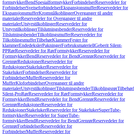
formstykker
Bend
Spesialformstykker
Forbindelser
Reservedeler for
Forbindelser
Sveiseforbindelser
Ekspansjonsmuffer
Reservedeler for
Ekspansjonsmuffer
Kromstålkoblinger
Overganger til andre
materialer
Reservedeler for Overganger til andre
materialer
Utstyrstilkoblinger
Reservedeler for
Utstyrstilkoblinger
Tilslutningsbender
Reservedeler for
Tilslutningsbender
Tilkoblingsmuffer
Reservedeler for
Tilkoblingsmuffer
Tilbehør
Klammer
Fester for
klammer
Endedeksler
Pakninger
Forbruksmateriell
Geberit Silent-
PP
Rør
Reservedeler for Rør
Formstykker
Reservedeler for
Formstykker
Bend
Reservedeler for Bend
Grenrør
Reservedeler for
Grenrør
Reduksjoner
Reservedeler for
Reduksjoner
Stakeluker
Reservedeler for
Stakeluker
Forbindelser
Reservedeler for
Forbindelser
Muffer
Reservedeler for
Muffer
Kloforbindelser
Overganger til andre
materialer
Utstyrstilkoblinger
Tilslutningsbender
Tilkoblingsrør
Tilbehør
Silent-Pro
Rør
Reservedeler for Rør
Formstykker
Reservedeler for
Formstykker
Bend
Reservedeler for Bend
Grenrør
Reservedeler for
Grenrør
Reduksjoner
Reservedeler for
Reduksjoner
Stakeluker
Reservedeler for Stakeluker
SuperTube-
formstykker
Reservedeler for SuperTube-
formstykker
Bend
Reservedeler for Bend
Grenrør
Reservedeler for
Grenrør
Forbindelser
Reservedeler for
Forbindelser
Muffer
Reservedeler for