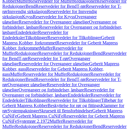
Kobber
Muffer
Reservedeler for Muffer
Reduksjoner
Reservedeler for
Reduksjoner
Bend
Reservedeler for Bend
T-rør
Reservedeler for T-
rør
Innvendig sirkulasjon
Reservedeler for Innvendig
sirkulasjon
Kryss
Reservedeler for Kryss
Overganger
uløselige
Reservedeler for Overganger uløselige
Overganger og
forbindelser, løsbare
Reservedeler for Overganger og forbindelser,
løsbare
Endedeksler
Reservedeler for
Endedeksler
Tilkoblinger
Reservedeler for Tilkoblinger
Geberit
Mapress Kobber, forkrommet
Reservedeler for Geberit Mapress
Kobber, forkrommet
Muffer
Reservedeler for
Muffer
Reduksjoner
Reservedeler for Reduksjoner
Bend
Reservedeler
for Bend
T-rør
Reservedeler for T-rør
Overganger
uløselige
Reservedeler for Overganger uløselige
Geberit Mapress
Kobber, gass
Reservedeler for Geberit Mapress Kobber,
gass
Muffer
Reservedeler for Muffer
Reduksjoner
Reservedeler for
Reduksjoner
Bend
Reservedeler for Bend
T-rør
Reservedeler for T-
rør
Overganger uløselige
Reservedeler for Overganger
uløselige
Overganger og forbindelser, løsbare
Reservedeler for
Overganger og forbindelser, løsbare
Endedeksler
Reservedeler for
Endedeksler
Tilkoblinger
Reservedeler for Tilkoblinger
Tilbehør for
Geberit Mapress Kobber
Beskyttelse for rør og fittings
Klammer for
rør
Systempakninger
Skruesett til flensforbindelser
Geberit Mapress
CuNiFe
Geberit Mapress CuNiFe
Reservedeler for Geberit Mapress
CuNiFe
Systemrør 2.1972
Muffer
Reservedeler for
Muffer
Reduksjoner
Reservedeler for Reduksjoner
Bend
Reservedeler