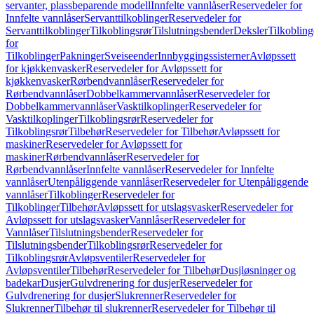
servanter, plassbeparende modell
Innfelte vannlåser
Reservedeler for
Innfelte vannlåser
Servanttilkoblinger
Reservedeler for
Servanttilkoblinger
Tilkoblingsrør
Tilslutningsbender
Deksler
Tilkobling
for
Tilkoblinger
Pakninger
Sveiseender
Innbyggingssisterner
Avløpssett
for kjøkkenvasker
Reservedeler for Avløpssett for
kjøkkenvasker
Rørbendvannlåser
Reservedeler for
Rørbendvannlåser
Dobbelkammervannlåser
Reservedeler for
Dobbelkammervannlåser
Vasktilkoplinger
Reservedeler for
Vasktilkoplinger
Tilkoblingsrør
Reservedeler for
Tilkoblingsrør
Tilbehør
Reservedeler for Tilbehør
Avløpssett for
maskiner
Reservedeler for Avløpssett for
maskiner
Rørbendvannlåser
Reservedeler for
Rørbendvannlåser
Innfelte vannlåser
Reservedeler for Innfelte
vannlåser
Utenpåliggende vannlåser
Reservedeler for Utenpåliggende
vannlåser
Tilkoblinger
Reservedeler for
Tilkoblinger
Tilbehør
Avløpssett for utslagsvasker
Reservedeler for
Avløpssett for utslagsvasker
Vannlåser
Reservedeler for
Vannlåser
Tilslutningsbender
Reservedeler for
Tilslutningsbender
Tilkoblingsrør
Reservedeler for
Tilkoblingsrør
Avløpsventiler
Reservedeler for
Avløpsventiler
Tilbehør
Reservedeler for Tilbehør
Dusjløsninger og
badekar
Dusjer
Gulvdrenering for dusjer
Reservedeler for
Gulvdrenering for dusjer
Slukrenner
Reservedeler for
Slukrenner
Tilbehør til slukrenner
Reservedeler for Tilbehør til