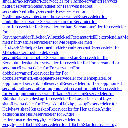
små
Hjørne-servanter
Reservedeler for Hjørne-servanter
Halvveis
nedfelt servanter
Reservedeler for Halvveis nedfelt
servanter
Nedfellingsservanter
Reservedeler for
Nedfellingsservanter
Underlimte servanter
Reservedeler for
Underlimte servanter
Servanter Comfort
Servanter for
barn
Reservedeler for Servanter for barn
Servantområder
Reservedeler
for
Servantområder
Tilbehør
Avløpsdeksel
Festemateriell
Dekorblending
Mø
med håndvask
Reservedeler for Møbelpakker med
håndvask
Møbelpakker med heldekkende servant
Reservedeler for
Møbelpakker med heldekkende
servant
Baderomsmøbler
Servantunderskap
Reservedeler for
Servantunderskap
For servanter
Reservedeler for For servanter
For
servanter
Reservedeler for For servanter
For
dobbelservanter
Reservedeler for For
dobbelservanter
Benkeplater
Reservedeler for Benkeplater
For
toppmontert servant, bolleservant
Reservedeler for For toppmontert
servant, bolleservant
For toppmontert servant firkantet
Reservedeler
for For toppmontert servant firkantet
Sideskap
Reservedeler for
Sideskap
Lave sideskap
Reservedeler for Lave sideskap
Høye
skap
Reservedeler for Høye skap
Halvhøyt skap
Reservedeler for
Halvhøyt skap
Hengeskap
Reservedeler for Hengeskap
Andre
baderomsmøbler
Reservedeler for Andre
baderomsmøbler
Vegghyller
Reservedeler for
Vegghyller
Tilbehør
Reservedeler for Tilbehør
Skuffeinnsatser og