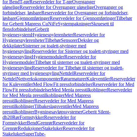
for Bend
T-rør
Reservedeler for T-rør
Overganger
uløselige
Reservedeler for Overganger uløselige
Overganger og
forbindelser, løsbare
Reservedeler for Overganger og forbindelser,
løsbare
Gjennomføringer
Reservedeler for Gjennomføringer
Tilbehør
for Geberit Mapress CuNiFe
Systempakninger
Skruesett til
flensforbindelser
Geberit
hygienesystem
Hygienespylerenheter
Reservedeler for
Hygienespylerenheter
Tilbehør
Sensorer
Deksler og
dekkplater
Sisterner og toalett-styringer med
hygienespyling
Reservedeler for Sisterner og toalett-styringer med
hygienespyling
Hygienemoduler
Reservedeler for
Hygienemoduler
Tilbehør til sisterner og toalett-styringer med
hygienespyling
Reservedeler for Tilbehør til sisterner og toalett-
styringer med hygienespyling
Nettdel
Reservedeler for
Nettdel
Nettverkskomponenter
Rørarmaturer
Kuleventiler
Reservedeler
for Kuleventiler
Med FlowFit pressforbindelser
Reservedeler for Med
FlowFit pressforbindelser
Med Mepla presstilkoblinger
Reservedeler
for Med Mepla presstilkoblinger
Med Mapress
presstilkoblinger
Reservedeler for Med Mapress
presstilkoblinger
Tilbakeslagsventiler
Med Mapress
presstilkoblinger
Bygningsavløpssystemer
Geberit Silent-
db20
Rør
Formstykker
Reservedeler for
Formstykker
Bend
Grenrør
Reservedeler for
Grenrør
Reduksjoner
Stakeluker
Reservedeler for
Stakeluker
SuperTube-