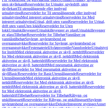
uten skyllekant
Reservedeler for Urinaler, spyledrift, uten
skyllekant
Til utenpåliggende eller innbygd
urinalstyring
Reservedeler for Til utenpåliggende eller innbygd
urinalstyring
Med integrert urinalstyring
Reservedeler for Med
integrert urinalstyring
Urinal, drift uten vann
Reservedeler for Urinal,
drift uten vann
Uten lokk
Reservedeler for Uten
lokk
Urinalskillevegger
Urinalskillevegger av plast
Urinalskillevegger
av glass
Tilbehør
Reservedeler for Tilbehør
Vannlåser og
vannlåstilbehør
Spylerør, spylerørsbend og
overgangsstykker
Reservedeler for Spylerør, spylerørsbend og
overgangsstykker
Festemateriell
Avløpsventiler
Vannfordeler
Urinalstyr
for Innfelt
Med elektronisk aktivering av skyll, nettdrift
Reservedeler
for Med elektronisk aktivering av skyll, nettdrift
Med elektronisk
aktivering av skyll, batteridrift
Reservedeler for Med elektronisk
aktivering av skyll, batteridrift
Med pneumatisk aktivering av
skyll
Reservedeler for Med pneumatisk aktivering av
skyll
Basic
Reservedeler for Basic
Utenpåliggende
Reservedeler for
Utenpåliggende
Med elektronisk aktivering av skyll,
nettdrift
Reservedeler for Med elektronisk aktivering av skyll,
nettdrift
Med elektronisk aktivering av skyll, batteridrift
Reservedeler
for Med elektronisk aktivering av skyll,
batteridrift
Tilbehør
Reservedeler for Tilbehør
Råbygg- og
utskiftingssett
Reservedeler for Råbygg- og utskiftingssett
Spylerør,
spylerørsbend og overgangsstykker
Deksler
Integrerte styringer
Annet