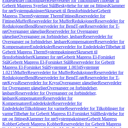
Endedeksler
Tilkoblinger
Reservedeler for Tilkoblinger
Tilbehør til
Geberit Mapress Syrefast Stål
Beskyttelse for rør og fittings
Klammer
for rør
Systempakninger
Skruesett til flensforbindelser
Geberit
Mapress Therm
Systemrør Therm
Fittings
Reservedeler for
Fittings
Muffer
Reservedeler for Muffer
Reduksjoner
Reservedeler for
Reduksjoner
Bend
Reservedeler for Bend
T-rør
Reservedeler for T-
rør
Overganger uløselige
Reservedeler for Overganger
uløselige
Overganger og forbindelser, løsbare
Reservedeler for
Overganger og forbindelser, løsbare
Kompensatorer
Reservedeler for
Kompensatorer
Endedeksler
Reservedeler for Endedeksler
Tilbehør til
Geberit Mapress Therm
Systempakninger
Skruesett til
flensforbindelser
Klammer for rør
Geberit Mapress El-Forsinket
Stål
Geberit Mapress El-Forsinket Stål
Reservedeler for Geberit
Mapress El-Forsinket Stål
Systemrør 1.0034
Systemrør
1.0215
Muffer
Reservedeler for Muffer
Reduksjoner
Reservedeler for
Reduksjoner
Bend
Reservedeler for Bend
T-rør
Reservedeler for T-
rør
Kryss
Reservedeler for Kryss
Overganger uløselige
Reservedeler
for Overganger uløselige
Overganger og forbindelser,
løsbare
Reservedeler for Overganger og forbindelser,
løsbare
Kompensatorer
Reservedeler for
Kompensatorer
Endedeksler
Reservedeler for
Endedeksler
Tilkoblinger for varme
Reservedeler for Tilkoblinger for
varme
Tilbehør for Geberit Mapress El-Forsinket Stål
Beskyttelse for
rør og fittings
Klammer for rør
Systempakninger
Geberit Mapress
Kobber
Geberit Mapress Kobber
Reservedeler for Geberit Mapress