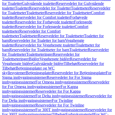
for Toaletter
Gulvstående toaletter
Reservedeler for Gulvstående
toaletter
Toaletter
Reservedeler for Toaletter
Toalettseter
Reservedeler
for Toalettseter
Toalettseter
Reservedeler for Toalettseter
Comfort
toaletter
Reservedeler for Comfort toaletter
Forhøyede
toaletter
Reservedeler for Forhøyede toaletter
Forlengede
toaletter
Reservedeler for Forlengede toaletter
Comfort
toalettseter
Reservedeler for Comfort
toalettseter
Toalettseter
Reservedeler for Toalettseter
Toaletter for
barn
Reservedeler for Toaletter for barn
Vegghengte
toaletter
Reservedeler for Vegghengte toaletter
Toalettseter for
barn
Reservedeler for Toalettseter for barn
Toalettseter
Reservedeler
for Toalettseter
Toalettseteringer
Reservedeler for
Toalettseteringer
Bidéer
Vegghengte bidéer
Reservedeler for
Vegghengte bidéer
Gulvstående bidéer
Tilbehør
Reservedeler for
Tilbehør
Betjeningsplater og WC
skyllesystemer
Betjeningsplater
Reservedeler for Betjeningsplater
For
Sigma innbyggingssisterner
Reservedeler for For Sigma
innbyggingssisterner
For Omega innbyggingssisterner
Reservedeler
for For Omega innbyggingssisterner
For Kappa
innbyggingssisterner
Reservedeler for For Kappa
innbyggingssisterner
For Delta innbyggingssisterner
Reservedeler for
For Delta innbyggingssisterner
For Twinline
innbyggingssisterner
Reservedeler for For Twinline
innbyggingssisterner
For 300T innbyggingssisterner
Reservedeler for
For 300T innbyggingssisterner
Tilbehør
Forbruksmateriell
For WC-