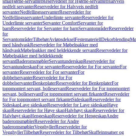
små
Hjørne-servanter
Reservedeler for Hjørne-servanter
Halvveis
nedfelt servanter
Reservedeler for Halvveis nedfelt
servanter
Nedfellingsservanter
Reservedeler for
Nedfellingsservanter
Underlimte servanter
Reservedeler for
Underlimte servanter
Servanter Comfort
Servanter for
barn
Reservedeler for Servanter for barn
Servantområder
Reservedeler
for
Servantområder
Tilbehør
Avløpsdeksel
Festemateriell
Dekorblending
Mø
med håndvask
Reservedeler for Møbelpakker med
håndvask
Møbelpakker med heldekkende servant
Reservedeler for
Møbelpakker med heldekkende
servant
Baderomsmøbler
Servantunderskap
Reservedeler for
Servantunderskap
For servanter
Reservedeler for For servanter
For
servanter
Reservedeler for For servanter
For
dobbelservanter
Reservedeler for For
dobbelservanter
Benkeplater
Reservedeler for Benkeplater
For
toppmontert servant, bolleservant
Reservedeler for For toppmontert
servant, bolleservant
For toppmontert servant firkantet
Reservedeler
for For toppmontert servant firkantet
Sideskap
Reservedeler for
Sideskap
Lave sideskap
Reservedeler for Lave sideskap
Høye
skap
Reservedeler for Høye skap
Halvhøyt skap
Reservedeler for
Halvhøyt skap
Hengeskap
Reservedeler for Hengeskap
Andre
baderomsmøbler
Reservedeler for Andre
baderomsmøbler
Vegghyller
Reservedeler for
Vegghyller
Tilbehør
Reservedeler for Tilbehør
Skuffeinnsatser og