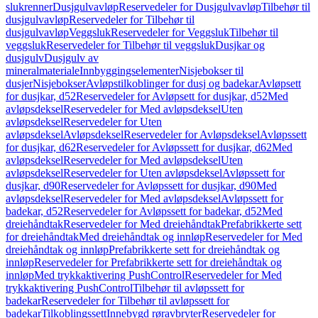
slukrenner
Dusjgulvavløp
Reservedeler for Dusjgulvavløp
Tilbehør til
dusjgulvavløp
Reservedeler for Tilbehør til
dusjgulvavløp
Veggsluk
Reservedeler for Veggsluk
Tilbehør til
veggsluk
Reservedeler for Tilbehør til veggsluk
Dusjkar og
dusjgulv
Dusjgulv av
mineralmateriale
Innbyggingselementer
Nisjebokser til
dusjer
Nisjebokser
Avløpstilkoblinger for dusj og badekar
Avløpsett
for dusjkar, d52
Reservedeler for Avløpsett for dusjkar, d52
Med
avløpsdeksel
Reservedeler for Med avløpsdeksel
Uten
avløpsdeksel
Reservedeler for Uten
avløpsdeksel
Avløpsdeksel
Reservedeler for Avløpsdeksel
Avløpssett
for dusjkar, d62
Reservedeler for Avløpssett for dusjkar, d62
Med
avløpsdeksel
Reservedeler for Med avløpsdeksel
Uten
avløpsdeksel
Reservedeler for Uten avløpsdeksel
Avløpssett for
dusjkar, d90
Reservedeler for Avløpssett for dusjkar, d90
Med
avløpsdeksel
Reservedeler for Med avløpsdeksel
Avløpssett for
badekar, d52
Reservedeler for Avløpssett for badekar, d52
Med
dreiehåndtak
Reservedeler for Med dreiehåndtak
Prefabrikkerte sett
for dreiehåndtak
Med dreiehåndtak og innløp
Reservedeler for Med
dreiehåndtak og innløp
Prefabrikkerte sett for dreiehåndtak og
innløp
Reservedeler for Prefabrikkerte sett for dreiehåndtak og
innløp
Med trykkaktivering PushControl
Reservedeler for Med
trykkaktivering PushControl
Tilbehør til avløpssett for
badekar
Reservedeler for Tilbehør til avløpssett for
badekar
Tilkoblingssett
Innebygd røravbryter
Reservedeler for