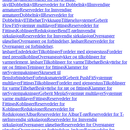
skyll
Dobbeltskyll
Reservedeler for Dobbeltskyll
Innvendige
armaturer
Reservedeler for Innvendige
armaturer
Dobbeltskyll
Reservedeler for
Dobbeltskyll
Tilbehør
Trykknapp
Tilførselssystemer
Geberit
FlowFit
Systemrør multilayer
Fittings
Reservedeler for
Fittings
Koblinger
Reduksjoner
Bend
T-rør
Innvendig
sirkulasjon
Reservedeler for Innvendig sirkulasjon
Overganger
uløselige
Overganger og forbindelser, løsbare
Reservedeler for
Overganger og forbindelser,
løsbare
Endedeksler
Tilkoblinger
Fordeler med gjengestuss
Fordeler
med presstilkobling
Overgangsstykker og tilkoblinger for
varmeelement, løsbare
Tilkoblinger for varme
Tilbehør
Beskyttelse for
rør og fittings
Tetninger for fittings
Klammer for
rør
Systempakninger
Skruesett til
flensforbindelser
Forbruksmateriell
Geberit PushFit
Systemrør
multilayer
Fittings
Tilkoblinger
Fordeler med gjengestuss
Tilkoblinger
for varme
Tilbehør
Beskyttelse for rør og fittings
Klammer for
rør
Systempakninger
Geberit Mepla
Systemrør multilayer
Systemrør
varme multilayer
Fittings
Reservedeler for
Fittings
Koblinger
Reservedeler for
Koblinger
Reduksjoner
Reservedeler for
Reduksjoner
Albue
Reservedeler for Albue
T-rør
Reservedeler for T-
rør
Innvendig sirkulasjon
Reservedeler for Innvendig
sirkulasjon
Overganger uløselige
Reservedeler for Overganger
uløselige
Overganger og forbindelser, løsbare
Reservedeler for