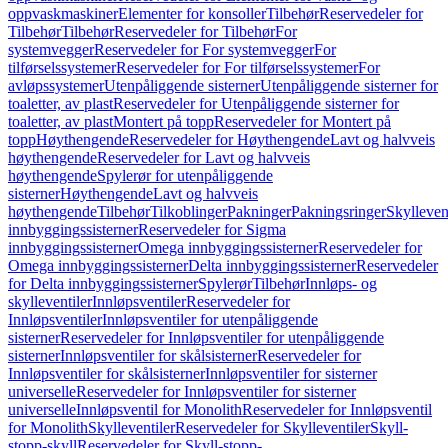
oppvaskmaskiner
Elementer for konsoller
Tilbehør
Reservedeler for
Tilbehør
Tilbehør
Reservedeler for Tilbehør
For
systemvegger
Reservedeler for For systemvegger
For
tilførselssystemer
Reservedeler for For tilførselssystemer
For
avløpssystemer
Utenpåliggende sisterner
Utenpåliggende sisterner for
toaletter, av plast
Reservedeler for Utenpåliggende sisterner for
toaletter, av plast
Montert på topp
Reservedeler for Montert på
topp
Høythengende
Reservedeler for Høythengende
Lavt og halvveis
høythengende
Reservedeler for Lavt og halvveis
høythengende
Spylerør for utenpåliggende
sisterner
Høythengende
Lavt og halvveis
høythengende
Tilbehør
Tilkoblinger
Pakninger
Pakningsringer
Skylleven
innbyggingssisterner
Reservedeler for Sigma
innbyggingssisterner
Omega innbyggingssisterner
Reservedeler for
Omega innbyggingssisterner
Delta innbyggingssisterner
Reservedeler
for Delta innbyggingssisterner
Spylerør
Tilbehør
Innløps- og
skylleventiler
Innløpsventiler
Reservedeler for
Innløpsventiler
Innløpsventiler for utenpåliggende
sisterner
Reservedeler for Innløpsventiler for utenpåliggende
sisterner
Innløpsventiler for skålsisterner
Reservedeler for
Innløpsventiler for skålsisterner
Innløpsventiler for sisterner
universelle
Reservedeler for Innløpsventiler for sisterner
universelle
Innløpsventil for Monolith
Reservedeler for Innløpsventil
for Monolith
Skylleventiler
Reservedeler for Skylleventiler
Skyll-
stopp-skyll
Reservedeler for Skyll-stopp-