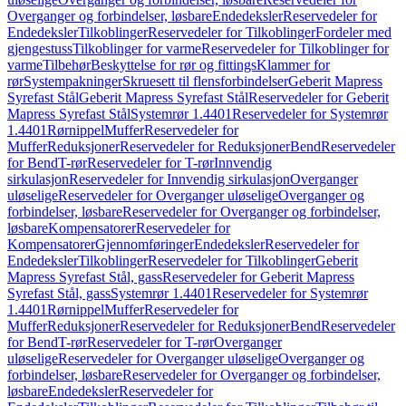
Overganger og forbindelser, løsbare
Endedeksler
Reservedeler for
Endedeksler
Tilkoblinger
Reservedeler for Tilkoblinger
Fordeler med
gjengestuss
Tilkoblinger for varme
Reservedeler for Tilkoblinger for
varme
Tilbehør
Beskyttelse for rør og fittings
Klammer for
rør
Systempakninger
Skruesett til flensforbindelser
Geberit Mapress
Syrefast Stål
Geberit Mapress Syrefast Stål
Reservedeler for Geberit
Mapress Syrefast Stål
Systemrør 1.4401
Reservedeler for Systemrør
1.4401
Rørnippel
Muffer
Reservedeler for
Muffer
Reduksjoner
Reservedeler for Reduksjoner
Bend
Reservedeler
for Bend
T-rør
Reservedeler for T-rør
Innvendig
sirkulasjon
Reservedeler for Innvendig sirkulasjon
Overganger
uløselige
Reservedeler for Overganger uløselige
Overganger og
forbindelser, løsbare
Reservedeler for Overganger og forbindelser,
løsbare
Kompensatorer
Reservedeler for
Kompensatorer
Gjennomføringer
Endedeksler
Reservedeler for
Endedeksler
Tilkoblinger
Reservedeler for Tilkoblinger
Geberit
Mapress Syrefast Stål, gass
Reservedeler for Geberit Mapress
Syrefast Stål, gass
Systemrør 1.4401
Reservedeler for Systemrør
1.4401
Rørnippel
Muffer
Reservedeler for
Muffer
Reduksjoner
Reservedeler for Reduksjoner
Bend
Reservedeler
for Bend
T-rør
Reservedeler for T-rør
Overganger
uløselige
Reservedeler for Overganger uløselige
Overganger og
forbindelser, løsbare
Reservedeler for Overganger og forbindelser,
løsbare
Endedeksler
Reservedeler for