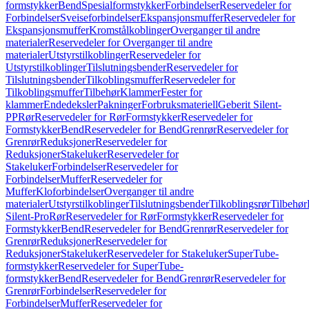
formstykker
Bend
Spesialformstykker
Forbindelser
Reservedeler for
Forbindelser
Sveiseforbindelser
Ekspansjonsmuffer
Reservedeler for
Ekspansjonsmuffer
Kromstålkoblinger
Overganger til andre
materialer
Reservedeler for Overganger til andre
materialer
Utstyrstilkoblinger
Reservedeler for
Utstyrstilkoblinger
Tilslutningsbender
Reservedeler for
Tilslutningsbender
Tilkoblingsmuffer
Reservedeler for
Tilkoblingsmuffer
Tilbehør
Klammer
Fester for
klammer
Endedeksler
Pakninger
Forbruksmateriell
Geberit Silent-
PP
Rør
Reservedeler for Rør
Formstykker
Reservedeler for
Formstykker
Bend
Reservedeler for Bend
Grenrør
Reservedeler for
Grenrør
Reduksjoner
Reservedeler for
Reduksjoner
Stakeluker
Reservedeler for
Stakeluker
Forbindelser
Reservedeler for
Forbindelser
Muffer
Reservedeler for
Muffer
Kloforbindelser
Overganger til andre
materialer
Utstyrstilkoblinger
Tilslutningsbender
Tilkoblingsrør
Tilbehør
Silent-Pro
Rør
Reservedeler for Rør
Formstykker
Reservedeler for
Formstykker
Bend
Reservedeler for Bend
Grenrør
Reservedeler for
Grenrør
Reduksjoner
Reservedeler for
Reduksjoner
Stakeluker
Reservedeler for Stakeluker
SuperTube-
formstykker
Reservedeler for SuperTube-
formstykker
Bend
Reservedeler for Bend
Grenrør
Reservedeler for
Grenrør
Forbindelser
Reservedeler for
Forbindelser
Muffer
Reservedeler for