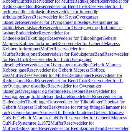
Kobber
Muffer
Reservedeler for Muffer
Reduksjoner
Reservedeler for
Reduksjoner
Bend
Reservedeler for Bend
T-rør
Reservedeler for T-
rør
Innvendig sirkulasjon
Reservedeler for Innvendig
sirkulasjon
Kryss
Reservedeler for Kryss
Overganger
uløselige
Reservedeler for Overganger uløselige
Overganger og
forbindelser, løsbare
Reservedeler for Overganger og forbindelser,
løsbare
Endedeksler
Reservedeler for
Endedeksler
Tilkoblinger
Reservedeler for Tilkoblinger
Geberit
Mapress Kobber, forkrommet
Reservedeler for Geberit Mapress
Kobber, forkrommet
Muffer
Reservedeler for
Muffer
Reduksjoner
Reservedeler for Reduksjoner
Bend
Reservedeler
for Bend
T-rør
Reservedeler for T-rør
Overganger
uløselige
Reservedeler for Overganger uløselige
Geberit Mapress
Kobber, gass
Reservedeler for Geberit Mapress Kobber,
gass
Muffer
Reservedeler for Muffer
Reduksjoner
Reservedeler for
Reduksjoner
Bend
Reservedeler for Bend
T-rør
Reservedeler for T-
rør
Overganger uløselige
Reservedeler for Overganger
uløselige
Overganger og forbindelser, løsbare
Reservedeler for
Overganger og forbindelser, løsbare
Endedeksler
Reservedeler for
Endedeksler
Tilkoblinger
Reservedeler for Tilkoblinger
Tilbehør for
Geberit Mapress Kobber
Beskyttelse for rør og fittings
Klammer for
rør
Systempakninger
Skruesett til flensforbindelser
Geberit Mapress
CuNiFe
Geberit Mapress CuNiFe
Reservedeler for Geberit Mapress
CuNiFe
Systemrør 2.1972
Muffer
Reservedeler for
Muffer
Reduksjoner
Reservedeler for Reduksjoner
Bend
Reservedeler