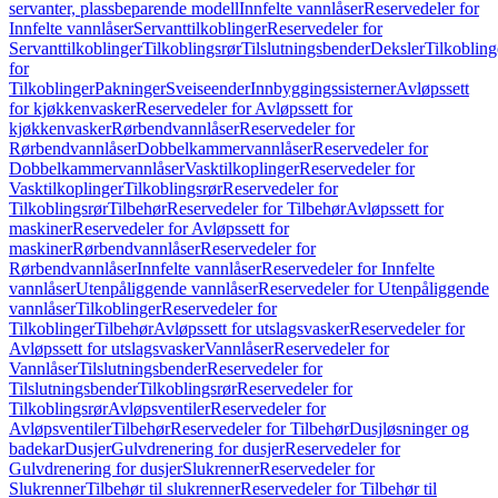
servanter, plassbeparende modell
Innfelte vannlåser
Reservedeler for
Innfelte vannlåser
Servanttilkoblinger
Reservedeler for
Servanttilkoblinger
Tilkoblingsrør
Tilslutningsbender
Deksler
Tilkobling
for
Tilkoblinger
Pakninger
Sveiseender
Innbyggingssisterner
Avløpssett
for kjøkkenvasker
Reservedeler for Avløpssett for
kjøkkenvasker
Rørbendvannlåser
Reservedeler for
Rørbendvannlåser
Dobbelkammervannlåser
Reservedeler for
Dobbelkammervannlåser
Vasktilkoplinger
Reservedeler for
Vasktilkoplinger
Tilkoblingsrør
Reservedeler for
Tilkoblingsrør
Tilbehør
Reservedeler for Tilbehør
Avløpssett for
maskiner
Reservedeler for Avløpssett for
maskiner
Rørbendvannlåser
Reservedeler for
Rørbendvannlåser
Innfelte vannlåser
Reservedeler for Innfelte
vannlåser
Utenpåliggende vannlåser
Reservedeler for Utenpåliggende
vannlåser
Tilkoblinger
Reservedeler for
Tilkoblinger
Tilbehør
Avløpssett for utslagsvasker
Reservedeler for
Avløpssett for utslagsvasker
Vannlåser
Reservedeler for
Vannlåser
Tilslutningsbender
Reservedeler for
Tilslutningsbender
Tilkoblingsrør
Reservedeler for
Tilkoblingsrør
Avløpsventiler
Reservedeler for
Avløpsventiler
Tilbehør
Reservedeler for Tilbehør
Dusjløsninger og
badekar
Dusjer
Gulvdrenering for dusjer
Reservedeler for
Gulvdrenering for dusjer
Slukrenner
Reservedeler for
Slukrenner
Tilbehør til slukrenner
Reservedeler for Tilbehør til