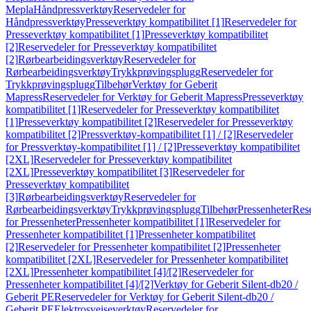
Mepla
Håndpressverktøy
Reservedeler for
Håndpressverktøy
Presseverktøy kompatibilitet [1]
Reservedeler for
Presseverktøy kompatibilitet [1]
Presseverktøy kompatibilitet
[2]
Reservedeler for Presseverktøy kompatibilitet
[2]
Rørbearbeidingsverktøy
Reservedeler for
Rørbearbeidingsverktøy
Trykkprøvingsplugg
Reservedeler for
Trykkprøvingsplugg
Tilbehør
Verktøy for Geberit
Mapress
Reservedeler for Verktøy for Geberit Mapress
Presseverktøy
kompatibilitet [1]
Reservedeler for Presseverktøy kompatibilitet
[1]
Presseverktøy kompatibilitet [2]
Reservedeler for Presseverktøy
kompatibilitet [2]
Pressverktøy-kompatibilitet [1] / [2]
Reservedeler
for Pressverktøy-kompatibilitet [1] / [2]
Presseverktøy kompatibilitet
[2XL]
Reservedeler for Presseverktøy kompatibilitet
[2XL]
Presseverktøy kompatibilitet [3]
Reservedeler for
Presseverktøy kompatibilitet
[3]
Rørbearbeidingsverktøy
Reservedeler for
Rørbearbeidingsverktøy
Trykkprøvingsplugg
Tilbehør
Pressenheter
Res
for Pressenheter
Pressenheter kompatibilitet [1]
Reservedeler for
Pressenheter kompatibilitet [1]
Pressenheter kompatibilitet
[2]
Reservedeler for Pressenheter kompatibilitet [2]
Pressenheter
kompatibilitet [2XL]
Reservedeler for Pressenheter kompatibilitet
[2XL]
Pressenheter kompatibilitet [4]/[2]
Reservedeler for
Pressenheter kompatibilitet [4]/[2]
Verktøy for Geberit Silent-db20 /
Geberit PE
Reservedeler for Verktøy for Geberit Silent-db20 /
Geberit PE
Elektrosveiseverktøy
Reservedeler for