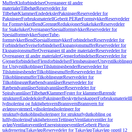
Muffer
Kloforbindelser
Overganger til andre
materialer
Tilbehør
Reservedeler for
Tilbehør
Klammer
Endedeksler
Pakninger
Reservedeler for
Pakninger
Forbruksmateriell
Geberit PE
Rør
Formstykker
Reservedeler
for Formstykker
Bend
Grenrør
Reduksjoner
Stakeluker
Reservedeler
for Stakeluker
Overganger
Spesialformstykker
Reservedeler for
Spesialformstykker
SuperTube-
formstykker
Bend
Spesialformstykker
Forbindelser
Reservedeler for
Forbindelser
Sveiseforbindelser
Ekspansjonsmuffer
Reservedeler for
Ekspansjonsmuffer
Overganger til andre materialer
Reservedeler for
Overganger til andre materialer
Gjengeforbindelser
Reservedeler for
Gjengeforbindelser
Flensforbindelser
Flensbøssinger
Utstyrstilkoblinge
for Utstyrstilkoblinger
Tilslutningsbender
Reservedeler for
Tilslutningsbender
Tilkobliingsmuffer
Reservedeler for
Tilkobliingsmuffer
Tilkoblingsrør
Reservedeler for
Tilkoblingsrør
Rørbendvannlåser
Reservedeler for
Rørbendvannlåser
Spiralvannlåser
Reservedeler for
Spiralvannlåser
Tilbehør
Klammer
Fester for klammer
Bærende
strukturer
Endedeksler
Pakninger
Beskyttelseskapper
Forbruksmateriell
lydisolering og fuktighetsvern
Brannvern
Brannvern for
avløpssystemer
Lydisolering
Isoleringer for
strukturlydutkobling
Isoleringer for strukturlydutkobling og
luftlydisolering
Fuktighetsvern
Tettinger
Ventilatorventiler for
avløp
Ventilatorventiler
Energistoppeventiler
Geberit Pluvia
takdrenering
Takavløp
Reservedeler for Takavløp
Takavløp opptil 12