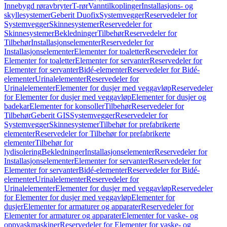
Innebygd røravbryter
T-rør
Vanntilkoplinger
Installasjons- og
skyllesystemer
Geberit Duofix
Systemvegger
Reservedeler for
Systemvegger
Skinnesystemer
Reservedeler for
Skinnesystemer
Bekledninger
Tilbehør
Reservedeler for
Tilbehør
Installasjonselementer
Reservedeler for
Installasjonselementer
Elementer for toaletter
Reservedeler for
Elementer for toaletter
Elementer for servanter
Reservedeler for
Elementer for servanter
Bidé-elementer
Reservedeler for Bidé-
elementer
Urinalelementer
Reservedeler for
Urinalelementer
Elementer for dusjer med veggavløp
Reservedeler
for Elementer for dusjer med veggavløp
Elementer for dusjer og
badekar
Elementer for konsoller
Tilbehør
Reservedeler for
Tilbehør
Geberit GIS
Systemvegger
Reservedeler for
Systemvegger
Skinnesystemer
Tilbehør for prefabrikerte
elementer
Reservedeler for Tilbehør for prefabrikerte
elementer
Tilbehør for
lydisolering
Bekledninger
Installasjonselementer
Reservedeler for
Installasjonselementer
Elementer for servanter
Reservedeler for
Elementer for servanter
Bidé-elementer
Reservedeler for Bidé-
elementer
Urinalelementer
Reservedeler for
Urinalelementer
Elementer for dusjer med veggavløp
Reservedeler
for Elementer for dusjer med veggavløp
Elementer for
dusjer
Elementer for armaturer og apparater
Reservedeler for
Elementer for armaturer og apparater
Elementer for vaske- og
oppvaskmaskiner
Reservedeler for Elementer for vaske- og