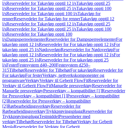
l/s
Reservedeler for Takavløp opptil 12 l/s
Takavløp opptil 25
l/s
Reservedeler for Takavløp opptil 25 l/s
Takavløp oppti 100
l/s
Reservedeler for Takavløp oppti 100 l/s
Takavløp for
renner
Reservedeler for Takavløp for renner
Takavløp opptil 12
l/s
Reservedeler for Takavløp opptil 12 l/s
Takavløp opptil 25
l/s
Reservedeler for Takavløp opptil 25 l/s
Takavløp oppti 100
l/s
Reservedeler for Takavløp oppti 100
l/s
Dampsperreelementer
Reservedeler for Dampsperreelementer
For
takavløp oppti 12 l/s
Reservedeler for For takavløp oppti 12 l/s
For
takavløp oppti 25 l/s
Nødoverløp
Reservedeler for Nødoverløp
For
takavløp oppti 12 l/s
Reservedeler for For takavløp oppti 12 l/s
For
takavløp oppti 25 l/s
Reservedeler for For takavløp oppti 25
l/s
Fester
Festesystem d40–200
Festesystem d250–
315
Tilbehør
Reservedeler for Tilbehør
For takavløp
Reservedeler for
For takavløp
For fester
Verktøy, nettverkskomponenter og
programvare
Verktøy
Verktøy til Geberit FlowFit
Reservedeler for
Verktøy til Geberit FlowFit
Manuelle pressverktøy
Reservedeler for
Manuelle pressverktøy
Pressverktøy – kompatibilitet [1]
Reservedeler
for Pressverktøy – kompatibilitet [1]
Pressverktøy – kompatibilitet
[2]
Reservedeler for Pressverktøy – kompatibilitet
[2]
Rørbearbeidingsverktøy
Reservedeler for
Rørbearbeidingsverktøy
Trykkprøvingsplugg
Reservedeler for
Trykkprøvingsplugg
Testmiddel
Pressenheter med
verktøy
Tilbehør
Reservedeler for Tilbehør
Verktøy for Geberit
Mepla
Reservedeler for Verktøy for Geberit