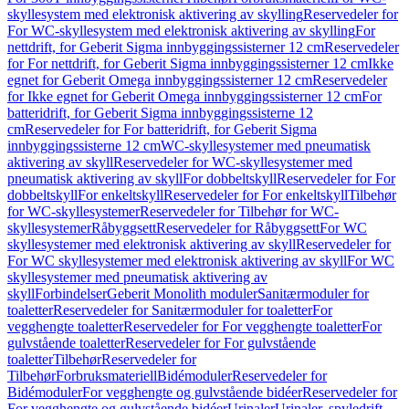
skyllesystem med elektronisk aktivering av skylling
Reservedeler for
For WC-skyllesystem med elektronisk aktivering av skylling
For
nettdrift, for Geberit Sigma innbyggingssisterner 12 cm
Reservedeler
for For nettdrift, for Geberit Sigma innbyggingssisterner 12 cm
Ikke
egnet for Geberit Omega innbyggingssisterner 12 cm
Reservedeler
for Ikke egnet for Geberit Omega innbyggingssisterner 12 cm
For
batteridrift, for Geberit Sigma innbyggingssisterne 12
cm
Reservedeler for For batteridrift, for Geberit Sigma
innbyggingssisterne 12 cm
WC-skyllesystemer med pneumatisk
aktivering av skyll
Reservedeler for WC-skyllesystemer med
pneumatisk aktivering av skyll
For dobbeltskyll
Reservedeler for For
dobbeltskyll
For enkeltskyll
Reservedeler for For enkeltskyll
Tilbehør
for WC-skyllesystemer
Reservedeler for Tilbehør for WC-
skyllesystemer
Råbyggsett
Reservedeler for Råbyggsett
For WC
skyllesystemer med elektronisk aktivering av skyll
Reservedeler for
For WC skyllesystemer med elektronisk aktivering av skyll
For WC
skyllesystemer med pneumatisk aktivering av
skyll
Forbindelser
Geberit Monolith moduler
Sanitærmoduler for
toaletter
Reservedeler for Sanitærmoduler for toaletter
For
vegghengte toaletter
Reservedeler for For vegghengte toaletter
For
gulvstående toaletter
Reservedeler for For gulvstående
toaletter
Tilbehør
Reservedeler for
Tilbehør
Forbruksmateriell
Bidémoduler
Reservedeler for
Bidémoduler
For vegghengte og gulvstående bidéer
Reservedeler for
For vegghengte og gulvstående bidéer
Urinaler
Urinaler, spyledrift,