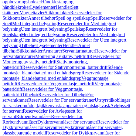
oppbevaringsbokser
Håndklestang og
håndklekroker
Lyselementer
Hendler
Sett
støtteben
Magnettavler
Stikkontakter
Reservedeler for
Stikkontakter
Annet tilbehør
Speil og speilskap
Speil
Reservedeler for
Speil
Med integrert belysning
Reservedeler for Med integrert
belysning
Uten integrert belysning
Speilskap
Reservedeler for
Speilskap
Med integrert belysning
Reservedeler for Med integrert
belysning
Uten integrert belysning
Reservedeler for Uten integrert
belysning
Tilbehør
Lyselementer
Hendler
Annet
tilbehør
Stikkontakter
Armaturer
Servantarmaturer
Reservedeler for
Servantarmaturer
Montering av stativ, nettdrift
Reservedeler for
Montering av stativ, nettdrift
Stativmontering,
batteridrift
Reservedeler for Stativmontering, batteridrift
Stående
montasje, blandebatteri med enhåndsgrep
Reservedeler for Stående
montasje, blandebatteri med enhåndsgrep
Veggmontasje,
nettdrift
Reservedeler for Veggmontasje, nettdrift
Veggmontasje,
batteridrift
Reservedeler for Veggmontasje,
batteridrift
Tilbehør
Reservedeler for Tilbehør
For
servantkraner
Reservedeler for For servantkraner
Utstyrstilkoblinger
for vaskeområde, kjøkkenvask, apparater og utslagsvask
Avløpssett
for servant
Reservedeler for Avløpssett for
servant
Rørbendvannlåser
Reservedeler for
Rørbendvannlåser
Dykkrørvannlåser for servanter
Reservedeler for
Dykkrørvannlåser for servanter
Dykkrørvannlåser for servanter,
plassbeparende modell
Reservedeler for Dykkrørvannlåser for