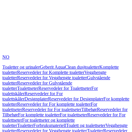
NO
Toaletter og urinaler
Geberit AquaClean dusjtoaletter
Komplette
toaletter
Reservedeler for Komplette toaletter
Vegghengte
toaletter
Reservedeler for Vegghengte toaletter
Gulvstående
toaletter
Reservedeler for Gulvstående
toaletter
Toalettseter
Reservedeler for Toalettseter
For
toalettskåler
Reservedeler for For
toalettskåler
Designplater
Reservedeler for Designplater
For komplette
toaletter
Reservedeler for For komplette toaletter
For
toalettseter
Reservedeler for For toalettseter
Tilbehør
Reservedeler for
Tilbehør
For komplette toaletter
For toalettseter
Reservedeler for For
toalettseter
For toalettseter og komplette
toaletter
Toaletter
Forbruksmateriell
Toalett og toalettseter
Vegghengte
toaletter
Reservedeler for Vegghengte toaletter
Toaletter
Reservedeler