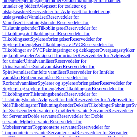
tilbehør
Betjeningshjelpemidler
Avløpstilkoblinger for toaletter,
urinaler og bidéer
Avløpssett for toaletter og
utslagsvasker
Reservedeler for Avløpssett for toaletter og
utslagsvasker
Vannlåser
Reservedeler for
Vannlåser
Tilslutningsbender
Reservedeler for
Tilslutningsbender
Tilkoblingsrør
Reservedeler for
Tilkoblingsrør
Tilkoblingssett
Reservedeler for
Tilkoblingssett
Spylerørforlengelser
Reservedeler for
Spylerørforlengelser
Tilkoblinger av PVC
Reservedeler for
Tilkoblinger av PVC
Pakningsringer og dekkapper
Overgangsstykker
og koblingsdeler
Avløpssett for urinaler
Reservedeler for Avløpssett
for urinaler
Urinalvannlåser
Reservedeler for
Urinalvannlåser
Spiralvannlåser
Reservedeler for
Spiralvannlåser
Innfelte vannlåser
Reservedeler for Innfelte
vannlåser
Rørbendvannlåser
Reservedeler for
Rørbendvannlåser
Spylerør og spylerørforlengelser
Reservedeler for
Spylerør og spylerørforlengelser
Tilkoblingsrør
Reservedeler for
Tilkoblingsrør
Tilslutningsbender
Reservedeler for
Tilslutningsbender
Avløpssett for bidé
Reservedeler for Avløpssett for
bidé
Tilkoblingsrør
Tilslutningsbender
Deksler
Tilkoblinger
Pakninger
Sv
for Sveiseender
Servanter og møbler
Servanter
Servanter
Reservedeler
for Servanter
Doble servanter
Reservedeler for Doble
servanter
Møbelservanter
Reservedeler for
Møbelservanter
Toppmonterte servanter
Reservedeler for
Toppmonterte servanter
Servanter, små
Reservedeler for Servanter,