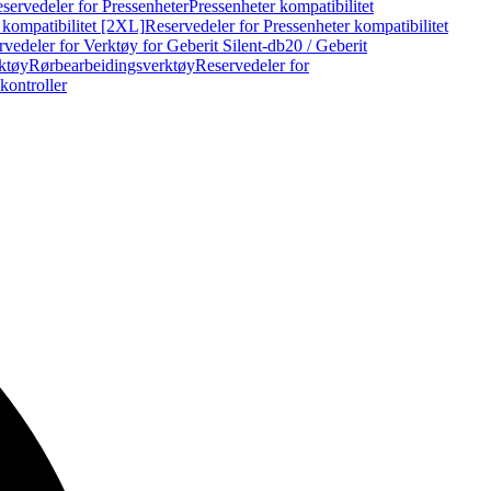
servedeler for Pressenheter
Pressenheter kompatibilitet
 kompatibilitet [2XL]
Reservedeler for Pressenheter kompatibilitet
vedeler for Verktøy for Geberit Silent-db20 / Geberit
rktøy
Rørbearbeidingsverktøy
Reservedeler for
kontroller