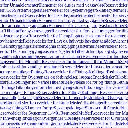
r for Urinalelementer
Elementer for dusjer med veggavløp
Reservedeler
rit GIS
Systemvegger
Reservedeler for Systemvegger
Skinnesystemer
Ti
jonselementer
Reservedeler for Installasjonselementer
Elementer for serv
r for Urinalelementer
Elementer for dusjer med veggavløp
Reservedeler
 for armaturer og apparater
Elementer for vaske- og oppvaskmaskiner
R
or Tilbehør
For systemvegger
Reservedeler for For systemvegger
For til
aletter, av plast
Reservedeler for Utenpåliggende sisterner for toaletter, 
høythengende
Reservedeler for Lavt og halvveis høythengende
Spylerør 
tiler
Innbyggingssisterner
Sigma innbyggingssisterner
Reservedeler for 
er for Delta innbyggingssisterner
Spylerør
Tilbehør
Innløps- og skylleven
gende sisterner
Innløpsventiler for skålsisterner
Reservedeler for Innløpsve
løpsventil for Monolith
Reservedeler for Innløpsventil for Monolith
Skyl
Dobbeltskyll
Innvendige armaturer
Reservedeler for Innvendige armature
temrør multilayer
Fittings
Reservedeler for Fittings
Koblinger
Reduksjone
eservedeler for Overganger og forbindelser, løsbare
Endedeksler
Tilkobl
sbare
Tilkoblinger for varme
Tilbehør
Beskyttelse for rør og fittings
Tetnin
r
Fittings
Tilkoblinger
Fordeler med gjengestuss
Tilkoblinger for varme
Ti
me multilayer
Fittings
Reservedeler for Fittings
Koblinger
Reservedeler f
Innvendig sirkulasjon
Reservedeler for Innvendig sirkulasjon
Overganger
bare
Endedeksler
Reservedeler for Endedeksler
Tilkoblinger
Reservedeler 
rør og fittings
Klammer for rør
Systempakninger
Skruesett til flensforbin
eservedeler for Systemrør 1.4401
Rørnippel
Muffer
Reservedeler for Mu
r Innvendig sirkulasjon
Overganger uløselige
Reservedeler for Overgang
Kompensatorer
Gjennomføringer
Endedeksler
Reservedeler for Endedeksl