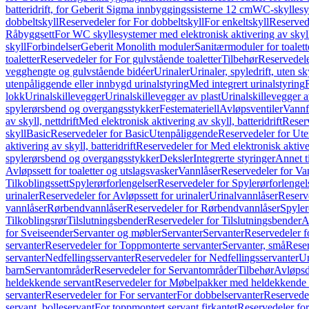
batteridrift, for Geberit Sigma innbyggingssisterne 12 cm
WC-skyllesys
dobbeltskyll
Reservedeler for For dobbeltskyll
For enkeltskyll
Reservede
Råbyggsett
For WC skyllesystemer med elektronisk aktivering av skyl
skyll
Forbindelser
Geberit Monolith moduler
Sanitærmoduler for toalett
toaletter
Reservedeler for For gulvstående toaletter
Tilbehør
Reservedele
vegghengte og gulvstående bidéer
Urinaler
Urinaler, spyledrift, uten s
utenpåliggende eller innbygd urinalstyring
Med integrert urinalstyring
lokk
Urinalskillevegger
Urinalskillevegger av plast
Urinalskillevegger a
spylerørsbend og overgangsstykker
Festemateriell
Avløpsventiler
Vannf
av skyll, nettdrift
Med elektronisk aktivering av skyll, batteridrift
Reserv
skyll
Basic
Reservedeler for Basic
Utenpåliggende
Reservedeler for Ut
aktivering av skyll, batteridrift
Reservedeler for Med elektronisk aktiveri
spylerørsbend og overgangsstykker
Deksler
Integrerte styringer
Annet t
Avløpssett for toaletter og utslagsvasker
Vannlåser
Reservedeler for Va
Tilkoblingssett
Spylerørforlengelser
Reservedeler for Spylerørforlengel
urinaler
Reservedeler for Avløpssett for urinaler
Urinalvannlåser
Reserv
vannlåser
Rørbendvannlåser
Reservedeler for Rørbendvannlåser
Spyler
Tilkoblingsrør
Tilslutningsbender
Reservedeler for Tilslutningsbender
A
for Sveiseender
Servanter og møbler
Servanter
Servanter
Reservedeler f
servanter
Reservedeler for Toppmonterte servanter
Servanter, små
Reser
servanter
Nedfellingsservanter
Reservedeler for Nedfellingsservanter
Un
barn
Servantområder
Reservedeler for Servantområder
Tilbehør
Avløpsd
heldekkende servant
Reservedeler for Møbelpakker med heldekkende 
servanter
Reservedeler for For servanter
For dobbelservanter
Reservedel
servant, bolleservant
For toppmontert servant firkantet
Reservedeler for