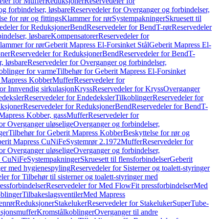
ler for Muffer
Reduksjoner
Reservedeler for
g forbindelser, løsbare
Reservedeler for Overganger og forbindelser,
se for rør og fittings
Klammer for rør
Systempakninger
Skruesett til
edeler for Reduksjoner
Bend
Reservedeler for Bend
T-rør
Reservedeler
indelser, løsbare
Kompensatorer
Reservedeler for
lammer for rør
Geberit Mapress El-Forsinket Stål
Geberit Mapress El-
ner
Reservedeler for Reduksjoner
Bend
Reservedeler for Bend
T-
, løsbare
Reservedeler for Overganger og forbindelser,
oblinger for varme
Tilbehør for Geberit Mapress El-Forsinket
t Mapress Kobber
Muffer
Reservedeler for
or Innvendig sirkulasjon
Kryss
Reservedeler for Kryss
Overganger
deksler
Reservedeler for Endedeksler
Tilkoblinger
Reservedeler for
ksjoner
Reservedeler for Reduksjoner
Bend
Reservedeler for Bend
T-
 Mapress Kobber, gass
Muffer
Reservedeler for
or Overganger uløselige
Overganger og forbindelser,
ger
Tilbehør for Geberit Mapress Kobber
Beskyttelse for rør og
berit Mapress CuNiFe
Systemrør 2.1972
Muffer
Reservedeler for
or Overganger uløselige
Overganger og forbindelser,
ss CuNiFe
Systempakninger
Skruesett til flensforbindelser
Geberit
nger med hygienespyling
Reservedeler for Sisterner og toalett-styringer
er for Tilbehør til sisterner og toalett-styringer med
essforbindelser
Reservedeler for Med FlowFit pressforbindelser
Med
blinger
Tilbakeslagsventiler
Med Mapress
enrør
Reduksjoner
Stakeluker
Reservedeler for Stakeluker
SuperTube-
nsjonsmuffer
Kromstålkoblinger
Overganger til andre