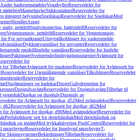
r Andre baderomsmøbler
Vegghyller
Reservedeler for
t støtteben
Magnettavler
Stikkontakter
Reservedeler for
n integrert belysning
Speilskap
Reservedeler for Speilskap
Med
menter
Hendler
Annet
tativ, nettdrift
Stativmontering, batteridrift
Reservedeler for
grep
Veggmontasje, nettdrift
Reservedeler for Veggmontasje,
 for For servantkraner
Utstyrstilkoblinger for vaskeområde,
ndvannlåser
Dykkrørvannlåser for servanter
Reservedeler for
ssbeparende modell
Innfelte vannlåser
Reservedeler for Innfelte
linger
Pakninger
Sveiseender
Innbyggingssisterner
Avløpssett for
eservedeler for
r for Tilbehør
Avløpssett for maskiner
Reservedeler for Avløpssett for
r
Reservedeler for Utenpåliggende vannlåser
Tilkoblinger
Reservedeler
tningsbender
Reservedeler for
hør
Dusjløsninger og badekar
Dusjer
Gulvdrenering for
ukrenner
Dusjgulvavløp
Reservedeler for Dusjgulvavløp
Tilbehør til
il veggsluk
Dusjkar og dusjgulv
Dusjgulv av
rvedeler for Avløpsett for dusjkar, d52
Med avløpsdeksel
Reservedeler
r, d62
Reservedeler for Avløpssett for dusjkar, d62
Med
 for Avløpssett for dusjkar, d90
Med avløpsdeksel
Reservedeler for
tak
Prefabrikkerte sett for dreiehåndtak
Med dreiehåndtak og
iehåndtak og innløp
Med trykkaktivering PushControl
Reservedeler for
 røravbryter
Reservedeler for Innebygd røravbryter
T-
 for Skinnesystemer
Bekledninger
Tilbehør
Reservedeler for
 for servanter
Reservedeler for Elementer for servanter
Bidé-