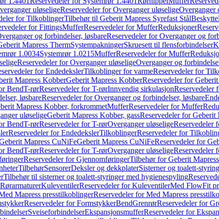
ør 1.4401
Reservedeler for Systemrør 1.4401
Rørnippel
Muffer
Reservede
verganger uløselige
Reservedeler for Overganger uløselige
Overganger o
eler for Tilkoblinger
Tilbehør til Geberit Mapress Syrefast Stål
Beskyttel
rvedeler for Fittings
Muffer
Reservedeler for Muffer
Reduksjoner
Reserv
verganger og forbindelser, løsbare
Reservedeler for Overganger og forb
 Geberit Mapress Therm
Systempakninger
Skruesett til flensforbindelser
K
emrør 1.0034
Systemrør 1.0215
Muffer
Reservedeler for Muffer
Reduksjo
selige
Reservedeler for Overganger uløselige
Overganger og forbindelser
servedeler for Endedeksler
Tilkoblinger for varme
Reservedeler for Tilk
berit Mapress Kobber
Geberit Mapress Kobber
Reservedeler for Geberi
for Bend
T-rør
Reservedeler for T-rør
Innvendig sirkulasjon
Reservedeler f
elser, løsbare
Reservedeler for Overganger og forbindelser, løsbare
Ende
eberit Mapress Kobber, forkrommet
Muffer
Reservedeler for Muffer
Redu
anger uløselige
Geberit Mapress Kobber, gass
Reservedeler for Geberit
for Bend
T-rør
Reservedeler for T-rør
Overganger uløselige
Reservedeler f
ler
Reservedeler for Endedeksler
Tilkoblinger
Reservedeler for Tilkoblin
Geberit Mapress CuNiFe
Geberit Mapress CuNiFe
Reservedeler for Ge
for Bend
T-rør
Reservedeler for T-rør
Overganger uløselige
Reservedeler f
øringer
Reservedeler for Gjennomføringer
Tilbehør for Geberit Mapre
nheter
Tilbehør
Sensorer
Deksler og dekkplater
Sisterner og toalett-styri
er
Tilbehør til sisterner og toalett-styringer med hygienespyling
Reservedel
Rørarmaturer
Kuleventiler
Reservedeler for Kuleventiler
Med FlowFit pr
Med Mapress presstilkoblinger
Reservedeler for Med Mapress presstilko
stykker
Reservedeler for Formstykker
Bend
Grenrør
Reservedeler for Gr
bindelser
Sveiseforbindelser
Ekspansjonsmuffer
Reservedeler for Ekspa