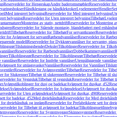
ap
Reservedeler for Hengeskap
Andre baderomsmøbler
Reservedeler fo
evaringsbokser
Håndklestang og håndklekroker
Lyselementer
Hendler
Set
peil
Med integrert belysning
Reservedeler for Med integrert belysning
Ute
rert belysning
Reservedeler for Uten integrert belysning
Tilbehør
Lysele
vantarmaturer
Montering av stativ, nettdrift
Reservedeler for Montering av s
åndsgrep
Reservedeler for Stående montasje, blandebatteri med enhånds
ridrift
Tilbehør
Reservedeler for Tilbehør
For servantkraner
Reservedeler
ler for Avløpssett for servant
Rørbendvannlåser
Reservedeler for Rørbe
beparende modell
Reservedeler for Dykkrørvannlåser for servanter, pla
blingsrør
Tilslutningsbender
Deksler
Tilkoblinger
Reservedeler for Tilkob
vannlåser
Reservedeler for Rørbendvannlåser
Dobbelkammervannlåser
R
linger
Tilkoblingsrør
Reservedeler for Tilkoblingsrør
Tilbehør
Reservedele
e vannlåser
Reservedeler for Innfelte vannlåser
Utenpåliggende vannlåse
Avløpssett for utslagsvasker
Vannlåser
Reservedeler for Vannlåser
Tilslu
sventiler
Reservedeler for Avløpsventiler
Tilbehør
Reservedeler for Tilbe
er for Slukrenner
Tilbehør til slukrenner
Reservedeler for Tilbehør til sl
ervedeler for Veggsluk
Tilbehør til veggsluk
Reservedeler for Tilbehør t
er
Avløpstilkoblinger for dusj og badekar
Avløpsett for dusjkar, d52
Rese
deksel
Avløpsdeksel
Reservedeler for Avløpsdeksel
Avløpssett for dusjka
ervedeler for Uten avløpsdeksel
Avløpssett for dusjkar, d90
Reservedeler
ett for badekar, d52
Med dreiehåndtak
Reservedeler for Med dreiehånd
t for dreiehåndtak og innløp
Reservedeler for Prefabrikkerte sett for dre
servedeler for Tilbehør til avløpssett for badekar
Tilkoblingssett
Innebygd
temvegger
Reservedeler for Systemvegger
Skinnesystemer
Reservedeler
Elementer for toaletter
Reservedeler for Elementer for toaletter
Elementer