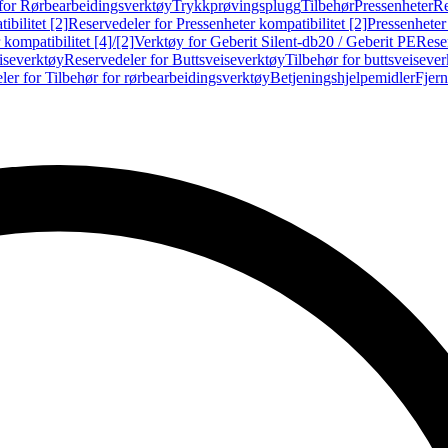
for Rørbearbeidingsverktøy
Trykkprøvingsplugg
Tilbehør
Pressenheter
Re
ibilitet [2]
Reservedeler for Pressenheter kompatibilitet [2]
Pressenheter
kompatibilitet [4]/[2]
Verktøy for Geberit Silent-db20 / Geberit PE
Reser
iseverktøy
Reservedeler for Buttsveiseverktøy
Tilbehør for buttsveiseve
ler for Tilbehør for rørbearbeidingsverktøy
Betjeningshjelpemidler
Fjern