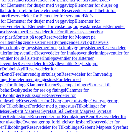
 for Elementer for dusjer med veggavløp
Elementer for dusjer og
lbehør for prefabrikerte elementer
Reservedeler for Tilbehør for
anter
Reservedeler for Elementer for servanter
Bidé-
 for Elementer for dusjer med veggavløp
Elementer for
eservedeler for Elementer for vaske- og oppvaskmaskiner
Elementer
førselssystemer
Reservedeler for For tilførselssystemer
For
av plast
Montert på topp
Reservedeler for Montert på
for utenpåliggende sisterner
Høythengende
Lavt og halvveis
Sigma innbyggingssisterner
Omega innbyggingssisterner
Reservedeler
tiler
Innløpsventiler
Reservedeler for Innløpsventiler
Innløpsventiler for
ntiler for skålsisterner
Innløpsventiler for sisterner
leventiler
Reservedeler for Skylleventiler
Skyll-stopp-
r
Dobbeltskyll
Reservedeler for
r
Bend
T-rør
Innvendig sirkulasjon
Reservedeler for Innvendig
inger
Fordeler med gjengestuss
Fordeler med
ger for fittings
Klammer for rør
Systempakninger
Skruesett til
lbehør
Beskyttelse for rør og fittings
Klammer for
or Koblinger
Reduksjoner
Reservedeler for
 uløselige
Reservedeler for Overganger uløselige
Overganger og
for Tilkoblinger
Fordeler med gjengestuss
Tilkoblinger for
delser
Geberit Mapress Syrefast Stål
Geberit Mapress Syrefast
ffer
Reduksjoner
Reservedeler for Reduksjoner
Bend
Reservedeler for
er uløselige
Overganger og forbindelser, løsbare
Reservedeler for
er
Tilkoblinger
Reservedeler for Tilkoblinger
Geberit Mapress Syrefast