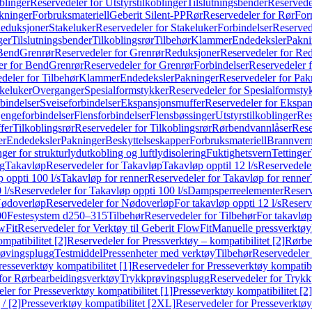
blinger
Reservedeler for Utstyrstilkoblinger
Tilslutningsbender
Reservedel
kninger
Forbruksmateriell
Geberit Silent-PP
Rør
Reservedeler for Rør
For
Reduksjoner
Stakeluker
Reservedeler for Stakeluker
Forbindelser
Reserved
ger
Tilslutningsbender
Tilkoblingsrør
Tilbehør
Klammer
Endedeksler
Pakni
 Bend
Grenrør
Reservedeler for Grenrør
Reduksjoner
Reservedeler for Re
er for Bend
Grenrør
Reservedeler for Grenrør
Forbindelser
Reservedeler f
deler for Tilbehør
Klammer
Endedeksler
Pakninger
Reservedeler for Pak
akeluker
Overganger
Spesialformstykker
Reservedeler for Spesialformsty
bindelser
Sveiseforbindelser
Ekspansjonsmuffer
Reservedeler for Ekspa
jengeforbindelser
Flensforbindelser
Flensbøssinger
Utstyrstilkoblinger
Res
fer
Tilkoblingsrør
Reservedeler for Tilkoblingsrør
Rørbendvannlåser
Rese
er
Endedeksler
Pakninger
Beskyttelseskapper
Forbruksmateriell
Brannvern,
nger for strukturlydutkobling og luftlydisolering
Fuktighetsvern
Tettinger
ng
Takavløp
Reservedeler for Takavløp
Takavløp opptil 12 l/s
Reservedeler
 oppti 100 l/s
Takavløp for renner
Reservedeler for Takavløp for renner
 l/s
Reservedeler for Takavløp oppti 100 l/s
Dampsperreelementer
Reserv
ødoverløp
Reservedeler for Nødoverløp
For takavløp oppti 12 l/s
Reserve
00
Festesystem d250–315
Tilbehør
Reservedeler for Tilbehør
For takavløp
wFit
Reservedeler for Verktøy til Geberit FlowFit
Manuelle pressverktøy
mpatibilitet [2]
Reservedeler for Pressverktøy – kompatibilitet [2]
Rørbe
røvingsplugg
Testmiddel
Pressenheter med verktøy
Tilbehør
Reservedeler 
resseverktøy kompatibilitet [1]
Reservedeler for Presseverktøy kompatibil
for Rørbearbeidingsverktøy
Trykkprøvingsplugg
Reservedeler for Tryk
ler for Presseverktøy kompatibilitet [1]
Presseverktøy kompatibilitet [2]
/ [2]
Presseverktøy kompatibilitet [2XL]
Reservedeler for Presseverktøy