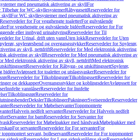
ystemer med pneumatisk aktivering av skyll
For
r Tilbehør for WC-skyllesystemer
Råbyggsett
Reservedeler for
 skyll
For WC skyllesystemer med pneumatisk aktivering av
Reservedeler for For vegghengte toaletter
For gulvstående
uler
For vegghengte og gulvstående bidéer
Reservedeler for For
iggende eller innbygd urinalstyring
Reservedeler for Til
edeler for Urinal, drift uten vann
Uten lokk
Reservedeler for Uten
pylerør, spylerørsbend og overgangsstykker
Reservedeler for Spylerør,
ivering av skyll, nettdrift
Reservedeler for Med elektronisk aktivering
sk aktivering av skyll
Reservedeler for Med pneumatisk aktivering av
r Med elektronisk aktivering av skyll, nettdrift
Med elektronisk
tskiftingssett
Reservedeler for Råbygg- og utskiftingssett
Spylerør,
og bidéer
Avløpssett for toaletter og utslagsvasker
Reservedeler for
srør
Reservedeler for Tilkoblingsrør
Tilkoblingssett
Reservedeler for
ringer og dekkapper
Overgangsstykker og koblingsdeler
Avløpssett for
ser
Innfelte vannlåser
Reservedeler for Innfelte
lser
Tilkoblingsrør
Reservedeler for
slutningsbender
Deksler
Tilkoblinger
Pakninger
Sveiseender
Reservedeler
anter
Reservedeler for Møbelservanter
Toppmonterte
vanter
Halvveis nedfelt servanter
Reservedeler for Halvveis nedfelt
fort
Servanter for barn
Reservedeler for Servanter for
dvask
Reservedeler for Møbelpakker med håndvask
Møbelpakker med
erskap
For servanter
Reservedeler for For servanter
For
 toppmontert servant, bolleservant
Reservedeler for For toppmontert
ve sideskap
Reservedeler for Lave sideskap
Høye skap
Reservedeler