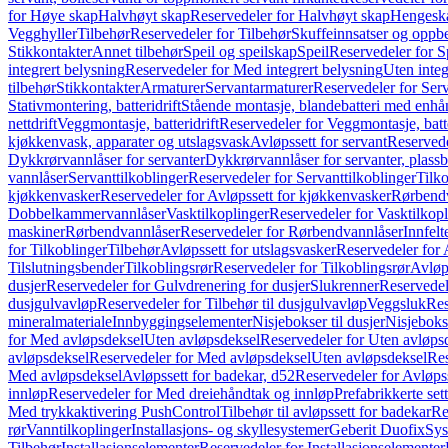
for Høye skap
Halvhøyt skap
Reservedeler for Halvhøyt skap
Hengesk
Vegghyller
Tilbehør
Reservedeler for Tilbehør
Skuffeinnsatser og oppb
Stikkontakter
Annet tilbehør
Speil og speilskap
Speil
Reservedeler for S
integrert belysning
Reservedeler for Med integrert belysning
Uten integ
tilbehør
Stikkontakter
Armaturer
Servantarmaturer
Reservedeler for Ser
Stativmontering, batteridrift
Stående montasje, blandebatteri med enh
nettdrift
Veggmontasje, batteridrift
Reservedeler for Veggmontasje, batte
kjøkkenvask, apparater og utslagsvask
Avløpssett for servant
Reservede
Dykkrørvannlåser for servanter
Dykkrørvannlåser for servanter, plass
vannlåser
Servanttilkoblinger
Reservedeler for Servanttilkoblinger
Tilko
kjøkkenvasker
Reservedeler for Avløpssett for kjøkkenvasker
Rørbend
Dobbelkammervannlåser
Vasktilkoplinger
Reservedeler for Vasktilkop
maskiner
Rørbendvannlåser
Reservedeler for Rørbendvannlåser
Innfelt
for Tilkoblinger
Tilbehør
Avløpssett for utslagsvasker
Reservedeler for 
Tilslutningsbender
Tilkoblingsrør
Reservedeler for Tilkoblingsrør
Avløp
dusjer
Reservedeler for Gulvdrenering for dusjer
Slukrenner
Reservedel
dusjgulvavløp
Reservedeler for Tilbehør til dusjgulvavløp
Veggsluk
Res
mineralmateriale
Innbyggingselementer
Nisjebokser til dusjer
Nisjeboks
for Med avløpsdeksel
Uten avløpsdeksel
Reservedeler for Uten avløps
avløpsdeksel
Reservedeler for Med avløpsdeksel
Uten avløpsdeksel
Res
Med avløpsdeksel
Avløpssett for badekar, d52
Reservedeler for Avløpss
innløp
Reservedeler for Med dreiehåndtak og innløp
Prefabrikkerte set
Med trykkaktivering PushControl
Tilbehør til avløpssett for badekar
Re
rør
Vanntilkoplinger
Installasjons- og skyllesystemer
Geberit Duofix
Sys
Tilbehør
Installasjonselementer
Reservedeler for Installasjonselementer