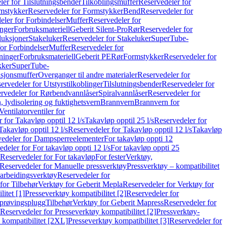
er for Tilslutningsbender
Tilkoblingsmuffer
Reservedeler for
mstykker
Reservedeler for Formstykker
Bend
Reservedeler for
eler for Forbindelser
Muffer
Reservedeler for
nger
Forbruksmateriell
Geberit Silent-Pro
Rør
Reservedeler for
duksjoner
Stakeluker
Reservedeler for Stakeluker
SuperTube-
or Forbindelser
Muffer
Reservedeler for
ninger
Forbruksmateriell
Geberit PE
Rør
Formstykker
Reservedeler for
kker
SuperTube-
nsjonsmuffer
Overganger til andre materialer
Reservedeler for
ervedeler for Utstyrstilkoblinger
Tilslutningsbender
Reservedeler for
rvedeler for Rørbendvannlåser
Spiralvannlåser
Reservedeler for
 lydisolering og fuktighetsvern
Brannvern
Brannvern for
Ventilatorventiler for
 for Takavløp opptil 12 l/s
Takavløp opptil 25 l/s
Reservedeler for
Takavløp opptil 12 l/s
Reservedeler for Takavløp opptil 12 l/s
Takavløp
edeler for Dampsperreelementer
For takavløp oppti 12
deler for For takavløp oppti 12 l/s
For takavløp oppti 25
Reservedeler for For takavløp
For fester
Verktøy,
Reservedeler for Manuelle pressverktøy
Pressverktøy – kompatibilitet
arbeidingsverktøy
Reservedeler for
for Tilbehør
Verktøy for Geberit Mepla
Reservedeler for Verktøy for
itet [1]
Presseverktøy kompatibilitet [2]
Reservedeler for
kprøvingsplugg
Tilbehør
Verktøy for Geberit Mapress
Reservedeler for
Reservedeler for Presseverktøy kompatibilitet [2]
Pressverktøy-
 kompatibilitet [2XL]
Presseverktøy kompatibilitet [3]
Reservedeler for