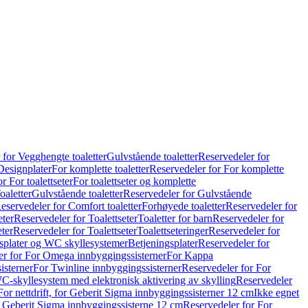
 for Vegghengte toaletter
Gulvstående toaletter
Reservedeler for
Designplater
For komplette toaletter
Reservedeler for For komplette
r For toalettseter
For toalettseter og komplette
oaletter
Gulvstående toaletter
Reservedeler for Gulvstående
eservedeler for Comfort toaletter
Forhøyede toaletter
Reservedeler for
eter
Reservedeler for Toalettseter
Toaletter for barn
Reservedeler for
eter
Reservedeler for Toalettseter
Toalettseteringer
Reservedeler for
splater og WC skyllesystemer
Betjeningsplater
Reservedeler for
er for For Omega innbyggingssisterner
For Kappa
isterner
For Twinline innbyggingssisterner
Reservedeler for For
C-skyllesystem med elektronisk aktivering av skylling
Reservedeler
For nettdrift, for Geberit Sigma innbyggingssisterner 12 cm
Ikke egnet
for Geberit Sigma innbyggingssisterne 12 cm
Reservedeler for For