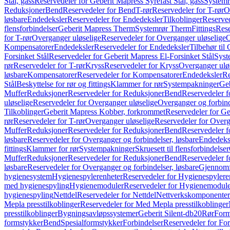
Stål, gass
Reservedeler for Geberit Mapress Syrefast Stål, gass
Systemr
Reduksjoner
Bend
Reservedeler for Bend
T-rør
Reservedeler for T-rør
O
løsbare
Endedeksler
Reservedeler for Endedeksler
Tilkoblinger
Reserved
flensforbindelser
Geberit Mapress Therm
Systemrør Therm
Fittings
Rese
for T-rør
Overganger uløselige
Reservedeler for Overganger uløselige
O
Kompensatorer
Endedeksler
Reservedeler for Endedeksler
Tilbehør til
Forsinket Stål
Reservedeler for Geberit Mapress El-Forsinket Stål
Syst
rør
Reservedeler for T-rør
Kryss
Reservedeler for Kryss
Overganger ulø
løsbare
Kompensatorer
Reservedeler for Kompensatorer
Endedeksler
Re
Stål
Beskyttelse for rør og fittings
Klammer for rør
Systempakninger
Ge
Muffer
Reduksjoner
Reservedeler for Reduksjoner
Bend
Reservedeler 
uløselige
Reservedeler for Overganger uløselige
Overganger og forbind
Tilkoblinger
Geberit Mapress Kobber, forkrommet
Reservedeler for G
rør
Reservedeler for T-rør
Overganger uløselige
Reservedeler for Overg
Muffer
Reduksjoner
Reservedeler for Reduksjoner
Bend
Reservedeler 
løsbare
Reservedeler for Overganger og forbindelser, løsbare
Endedeks
fittings
Klammer for rør
Systempakninger
Skruesett til flensforbindelser
Muffer
Reduksjoner
Reservedeler for Reduksjoner
Bend
Reservedeler 
løsbare
Reservedeler for Overganger og forbindelser, løsbare
Gjennomf
hygienesystem
Hygienespylerenheter
Reservedeler for Hygienespylere
med hygienespyling
Hygienemoduler
Reservedeler for Hygienemodul
hygienespyling
Nettdel
Reservedeler for Nettdel
Nettverkskomponenter
Mepla presstilkoblinger
Reservedeler for Med Mepla presstilkoblinger
presstilkoblinger
Bygningsavløpssystemer
Geberit Silent-db20
Rør
Form
formstykker
Bend
Spesialformstykker
Forbindelser
Reservedeler for For