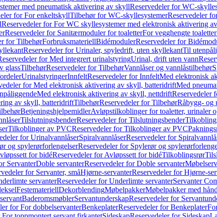
temer med pneumatisk aktivering av skyll
Reservedeler for WC-skylles
ler for For enkeltskyll
Tilbehør for WC-skyllesystemer
Reservedeler fo
l
Reservedeler for For WC skyllesystemer med elektronisk aktivering av
er
Reservedeler for Sanitærmoduler for toaletter
For vegghengte toaletter
r for Tilbehør
Forbruksmateriell
Bidémoduler
Reservedeler for Bidémod
kyllekant
Reservedeler for Urinaler, spyledrift, uten skyllekant
Til utenpål
Reservedeler for Med integrert urinalstyring
Urinal, drift uten vann
Reserv
v glass
Tilbehør
Reservedeler for Tilbehør
Vannlåser og vannlåstilbehør
S
ordeler
Urinalstyringer
Innfelt
Reservedeler for Innfelt
Med elektronisk akt
edeler for Med elektronisk aktivering av skyll, batteridrift
Med pneumati
enpåliggende
Med elektronisk aktivering av skyll, nettdrift
Reservedeler fo
ng av skyll, batteridrift
Tilbehør
Reservedeler for Tilbehør
Råbygg- og u
ilbehør
Betjeningshjelpemidler
Avløpstilkoblinger for toaletter, urinaler 
nnlåser
Tilslutningsbender
Reservedeler for Tilslutningsbender
Tilkobling
ser
Tilkoblinger av PVC
Reservedeler for Tilkoblinger av PVC
Paknings
edeler for Urinalvannlåser
Spiralvannlåser
Reservedeler for Spiralvannlå
ør og spylerørforlengelser
Reservedeler for Spylerør og spylerørforlenge
vløpssett for bidé
Reservedeler for Avløpssett for bidé
Tilkoblingsrør
Til
or Servanter
Doble servanter
Reservedeler for Doble servanter
Møbelserv
vedeler for Servanter, små
Hjørne-servanter
Reservedeler for Hjørne-ser
derlimte servanter
Reservedeler for Underlimte servanter
Servanter Com
eksel
Festemateriell
Dekorblending
Møbelpakker
Møbelpakker med hån
servant
Baderomsmøbler
Servantunderskap
Reservedeler for Servantund
er for For dobbelservanter
Benkeplater
Reservedeler for Benkeplater
For
 For toppmontert servant firkantet
Sideskap
Reservedeler for Sideskap
La