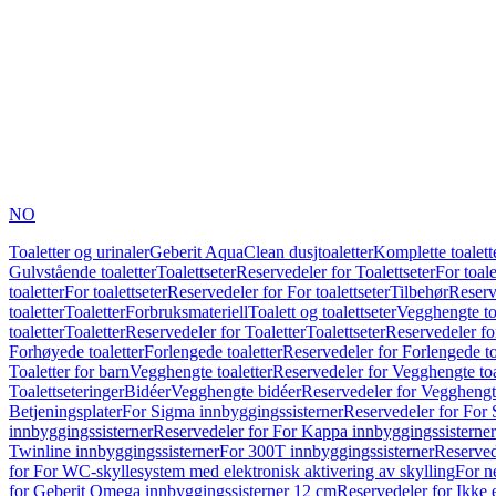
NO
Toaletter og urinaler
Geberit AquaClean dusjtoaletter
Komplette toalett
Gulvstående toaletter
Toalettseter
Reservedeler for Toalettseter
For toale
toaletter
For toalettseter
Reservedeler for For toalettseter
Tilbehør
Reserv
toaletter
Toaletter
Forbruksmateriell
Toalett og toalettseter
Vegghengte to
toaletter
Toaletter
Reservedeler for Toaletter
Toalettseter
Reservedeler for
Forhøyede toaletter
Forlengede toaletter
Reservedeler for Forlengede to
Toaletter for barn
Vegghengte toaletter
Reservedeler for Vegghengte toa
Toalettseteringer
Bidéer
Vegghengte bidéer
Reservedeler for Vegghengt
Betjeningsplater
For Sigma innbyggingssisterner
Reservedeler for For 
innbyggingssisterner
Reservedeler for For Kappa innbyggingssisterner
Twinline innbyggingssisterner
For 300T innbyggingssisterner
Reserved
for For WC-skyllesystem med elektronisk aktivering av skylling
For n
for Geberit Omega innbyggingssisterner 12 cm
Reservedeler for Ikke