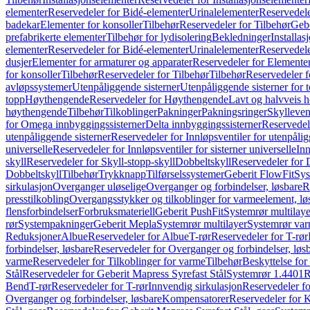
elementer
Reservedeler for Bidé-elementer
Urinalelementer
Reservedele
badekar
Elementer for konsoller
Tilbehør
Reservedeler for Tilbehør
Gebe
prefabrikerte elementer
Tilbehør for lydisolering
Bekledninger
Installas
elementer
Reservedeler for Bidé-elementer
Urinalelementer
Reservedele
dusjer
Elementer for armaturer og apparater
Reservedeler for Elementer
for konsoller
Tilbehør
Reservedeler for Tilbehør
Tilbehør
Reservedeler f
avløpssystemer
Utenpåliggende sisterner
Utenpåliggende sisterner for to
topp
Høythengende
Reservedeler for Høythengende
Lavt og halvveis 
høythengende
Tilbehør
Tilkoblinger
Pakninger
Pakningsringer
Skylleven
for Omega innbyggingssisterner
Delta innbyggingssisterner
Reservedel
utenpåliggende sisterner
Reservedeler for Innløpsventiler for utenpålig
universelle
Reservedeler for Innløpsventiler for sisterner universelle
Inn
skyll
Reservedeler for Skyll-stopp-skyll
Dobbeltskyll
Reservedeler for 
Dobbeltskyll
Tilbehør
Trykknapp
Tilførselssystemer
Geberit FlowFit
Sys
sirkulasjon
Overganger uløselige
Overganger og forbindelser, løsbare
R
presstilkobling
Overgangsstykker og tilkoblinger for varmeelement, lø
flensforbindelser
Forbruksmateriell
Geberit PushFit
Systemrør multilaye
rør
Systempakninger
Geberit Mepla
Systemrør multilayer
Systemrør var
Reduksjoner
Albue
Reservedeler for Albue
T-rør
Reservedeler for T-rør
forbindelser, løsbare
Reservedeler for Overganger og forbindelser, løs
varme
Reservedeler for Tilkoblinger for varme
Tilbehør
Beskyttelse for 
Stål
Reservedeler for Geberit Mapress Syrefast Stål
Systemrør 1.4401
R
Bend
T-rør
Reservedeler for T-rør
Innvendig sirkulasjon
Reservedeler fo
Overganger og forbindelser, løsbare
Kompensatorer
Reservedeler for 