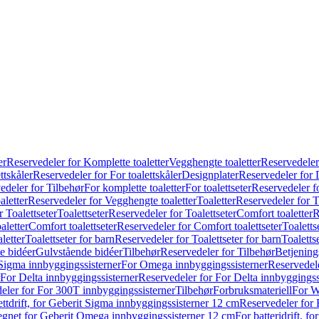
er
Reservedeler for Komplette toaletter
Vegghengte toaletter
Reservedeler
ttskåler
Reservedeler for For toalettskåler
Designplater
Reservedeler for 
edeler for Tilbehør
For komplette toaletter
For toalettseter
Reservedeler fo
aletter
Reservedeler for Vegghengte toaletter
Toaletter
Reservedeler for T
 Toalettseter
Toalettseter
Reservedeler for Toalettseter
Comfort toaletter
R
aletter
Comfort toalettseter
Reservedeler for Comfort toalettseter
Toaletts
letter
Toalettseter for barn
Reservedeler for Toalettseter for barn
Toaletts
e bidéer
Gulvstående bidéer
Tilbehør
Reservedeler for Tilbehør
Betjening
Sigma innbyggingssisterner
For Omega innbyggingssisterner
Reservedel
For Delta innbyggingssisterner
Reservedeler for For Delta innbyggingss
eler for For 300T innbyggingssisterner
Tilbehør
Forbruksmateriell
For W
ettdrift, for Geberit Sigma innbyggingssisterner 12 cm
Reservedeler for 
 egnet for Geberit Omega innbyggingssisterner 12 cm
For batteridrift, 