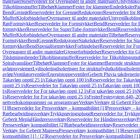
materialer
Reservedeler for Overganger til andre materialer
Utstyrstilko
Tilkoblingsmuffer
Tilbehør
Klammer
Fester for klammer
Endedeksler
Pa
Bend
Grenrør
Reservedeler for Grenrør
Reduksjoner
Reservedeler for 
Muffer
Kloforbindelser
Overganger til andre materialer
Utstyrstilkoblin
Rør
Formstykker
Reservedeler for Formstykker
Bend
Reservedeler for
formstykker
Reservedeler for SuperTube-formstykker
Bend
Reservedel
Muffer
Kloforbindelser
Overganger til andre materialer
Tilbehør
Reserve
Formstykker
Bend
Grenrør
Reduksjoner
Stakeluker
Reservedeler for St
formstykker
Bend
Spesialformstykker
Forbindelser
Reservedeler for For
Overganger til andre materialer
Gjengeforbindelser
Reservedeler for G
Tilslutningsbender
Tilkobliingsmuffer
Reservedeler for Tilkobliingsmuf
Spiralvannlåser
Tilbehør
Klammer
Fester for klammer
Bærende struktur
avløpssystemer
Lydisolering
Isoleringer for strukturlydutkobling
Isoleri
avløp
Ventilatorventiler
Energistoppeventiler
Geberit Pluvia takdreneri
Takavløp opptil 25 l/s
Takavløp oppti 100 l/s
Reservedeler for Takavløp
opptil 25 l/s
Reservedeler for Takavløp opptil 25 l/s
Takavløp oppti 100
l/s
Reservedeler for For takavløp oppti 12 l/s
For takavløp oppti 25 l/s
N
l/s
Reservedeler for For takavløp oppti 25 l/s
Fester
Festesystem d40–2
nettverkskomponenter og programvare
Verktøy
Verktøy til Geberit Flo
[1]
Reservedeler for Pressverktøy – kompatibilitet [1]
Pressverktøy – ko
Rørbearbeidingsverktøy
Trykkprøvingsplugg
Reservedeler for Trykkp
Geberit Mepla
Håndpressverktøy
Reservedeler for Håndpressverktøy
P
Presseverktøy kompatibilitet [2]
Rørbearbeidingsverktøy
Reservedeler 
Verktøy for Geberit Mapress
Presseverktøy kompatibilitet [1]
Reservede
kompatibilitet [1] / [2]
Reservedeler for Pressverktøy-kompatibilitet [1] 