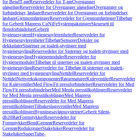
for Bend
T-rør
Reservedeler for T-rør
Overganger
uløselige
Reservedeler for Overganger uløselige
Overganger og
forbindelser, løsbare
Reservedeler for Overganger og forbindelser,
løsbare
Gjennomføringer
Reservedeler for Gjennomføringer
Tilbehør
for Geberit Mapress CuNiFe
Systempakninger
Skruesett til
flensforbindelser
Geberit
hygienesystem
Hygienespylerenheter
Reservedeler for
Hygienespylerenheter
Tilbehør
Sensorer
Deksler og
dekkplater
Sisterner og toalett-styringer med
hygienespyling
Reservedeler for Sisterner og toalett-styringer med
hygienespyling
Hygienemoduler
Reservedeler for
Hygienemoduler
Tilbehør til sisterner og toalett-styringer med
hygienespyling
Reservedeler for Tilbehør til sisterner og toalett-
styringer med hygienespyling
Nettdel
Reservedeler for
Nettdel
Nettverkskomponenter
Rørarmaturer
Kuleventiler
Reservedeler
for Kuleventiler
Med FlowFit pressforbindelser
Reservedeler for Med
FlowFit pressforbindelser
Med Mepla presstilkoblinger
Reservedeler
for Med Mepla presstilkoblinger
Med Mapress
presstilkoblinger
Reservedeler for Med Mapress
presstilkoblinger
Tilbakeslagsventiler
Med Mapress
presstilkoblinger
Bygningsavløpssystemer
Geberit Silent-
db20
Rør
Formstykker
Reservedeler for
Formstykker
Bend
Grenrør
Reservedeler for
Grenrør
Reduksjoner
Stakeluker
Reservedeler for
Stakeluker
SuperTube-