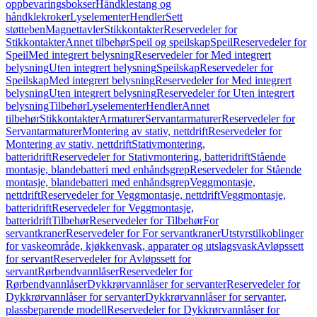
oppbevaringsbokser
Håndklestang og
håndklekroker
Lyselementer
Hendler
Sett
støtteben
Magnettavler
Stikkontakter
Reservedeler for
Stikkontakter
Annet tilbehør
Speil og speilskap
Speil
Reservedeler for
Speil
Med integrert belysning
Reservedeler for Med integrert
belysning
Uten integrert belysning
Speilskap
Reservedeler for
Speilskap
Med integrert belysning
Reservedeler for Med integrert
belysning
Uten integrert belysning
Reservedeler for Uten integrert
belysning
Tilbehør
Lyselementer
Hendler
Annet
tilbehør
Stikkontakter
Armaturer
Servantarmaturer
Reservedeler for
Servantarmaturer
Montering av stativ, nettdrift
Reservedeler for
Montering av stativ, nettdrift
Stativmontering,
batteridrift
Reservedeler for Stativmontering, batteridrift
Stående
montasje, blandebatteri med enhåndsgrep
Reservedeler for Stående
montasje, blandebatteri med enhåndsgrep
Veggmontasje,
nettdrift
Reservedeler for Veggmontasje, nettdrift
Veggmontasje,
batteridrift
Reservedeler for Veggmontasje,
batteridrift
Tilbehør
Reservedeler for Tilbehør
For
servantkraner
Reservedeler for For servantkraner
Utstyrstilkoblinger
for vaskeområde, kjøkkenvask, apparater og utslagsvask
Avløpssett
for servant
Reservedeler for Avløpssett for
servant
Rørbendvannlåser
Reservedeler for
Rørbendvannlåser
Dykkrørvannlåser for servanter
Reservedeler for
Dykkrørvannlåser for servanter
Dykkrørvannlåser for servanter,
plassbeparende modell
Reservedeler for Dykkrørvannlåser for