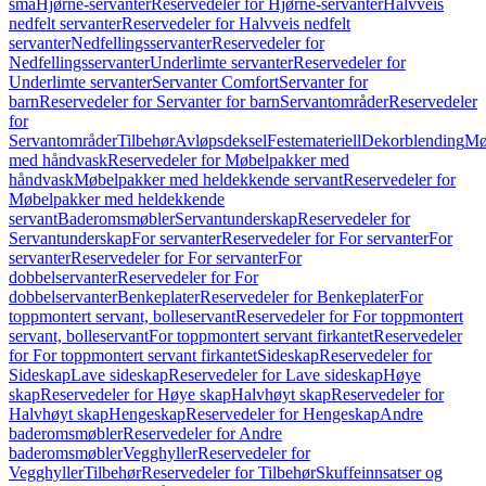
små
Hjørne-servanter
Reservedeler for Hjørne-servanter
Halvveis
nedfelt servanter
Reservedeler for Halvveis nedfelt
servanter
Nedfellingsservanter
Reservedeler for
Nedfellingsservanter
Underlimte servanter
Reservedeler for
Underlimte servanter
Servanter Comfort
Servanter for
barn
Reservedeler for Servanter for barn
Servantområder
Reservedeler
for
Servantområder
Tilbehør
Avløpsdeksel
Festemateriell
Dekorblending
Mø
med håndvask
Reservedeler for Møbelpakker med
håndvask
Møbelpakker med heldekkende servant
Reservedeler for
Møbelpakker med heldekkende
servant
Baderomsmøbler
Servantunderskap
Reservedeler for
Servantunderskap
For servanter
Reservedeler for For servanter
For
servanter
Reservedeler for For servanter
For
dobbelservanter
Reservedeler for For
dobbelservanter
Benkeplater
Reservedeler for Benkeplater
For
toppmontert servant, bolleservant
Reservedeler for For toppmontert
servant, bolleservant
For toppmontert servant firkantet
Reservedeler
for For toppmontert servant firkantet
Sideskap
Reservedeler for
Sideskap
Lave sideskap
Reservedeler for Lave sideskap
Høye
skap
Reservedeler for Høye skap
Halvhøyt skap
Reservedeler for
Halvhøyt skap
Hengeskap
Reservedeler for Hengeskap
Andre
baderomsmøbler
Reservedeler for Andre
baderomsmøbler
Vegghyller
Reservedeler for
Vegghyller
Tilbehør
Reservedeler for Tilbehør
Skuffeinnsatser og