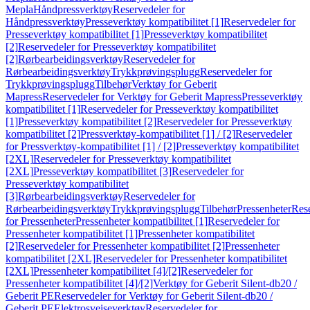
Mepla
Håndpressverktøy
Reservedeler for
Håndpressverktøy
Presseverktøy kompatibilitet [1]
Reservedeler for
Presseverktøy kompatibilitet [1]
Presseverktøy kompatibilitet
[2]
Reservedeler for Presseverktøy kompatibilitet
[2]
Rørbearbeidingsverktøy
Reservedeler for
Rørbearbeidingsverktøy
Trykkprøvingsplugg
Reservedeler for
Trykkprøvingsplugg
Tilbehør
Verktøy for Geberit
Mapress
Reservedeler for Verktøy for Geberit Mapress
Presseverktøy
kompatibilitet [1]
Reservedeler for Presseverktøy kompatibilitet
[1]
Presseverktøy kompatibilitet [2]
Reservedeler for Presseverktøy
kompatibilitet [2]
Pressverktøy-kompatibilitet [1] / [2]
Reservedeler
for Pressverktøy-kompatibilitet [1] / [2]
Presseverktøy kompatibilitet
[2XL]
Reservedeler for Presseverktøy kompatibilitet
[2XL]
Presseverktøy kompatibilitet [3]
Reservedeler for
Presseverktøy kompatibilitet
[3]
Rørbearbeidingsverktøy
Reservedeler for
Rørbearbeidingsverktøy
Trykkprøvingsplugg
Tilbehør
Pressenheter
Res
for Pressenheter
Pressenheter kompatibilitet [1]
Reservedeler for
Pressenheter kompatibilitet [1]
Pressenheter kompatibilitet
[2]
Reservedeler for Pressenheter kompatibilitet [2]
Pressenheter
kompatibilitet [2XL]
Reservedeler for Pressenheter kompatibilitet
[2XL]
Pressenheter kompatibilitet [4]/[2]
Reservedeler for
Pressenheter kompatibilitet [4]/[2]
Verktøy for Geberit Silent-db20 /
Geberit PE
Reservedeler for Verktøy for Geberit Silent-db20 /
Geberit PE
Elektrosveiseverktøy
Reservedeler for