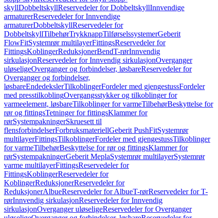
skyll
Dobbeltskyll
Reservedeler for Dobbeltskyll
Innvendige
armaturer
Reservedeler for Innvendige
armaturer
Dobbeltskyll
Reservedeler for
Dobbeltskyll
Tilbehør
Trykknapp
Tilførselssystemer
Geberit
FlowFit
Systemrør multilayer
Fittings
Reservedeler for
Fittings
Koblinger
Reduksjoner
Bend
T-rør
Innvendig
sirkulasjon
Reservedeler for Innvendig sirkulasjon
Overganger
uløselige
Overganger og forbindelser, løsbare
Reservedeler for
Overganger og forbindelser,
løsbare
Endedeksler
Tilkoblinger
Fordeler med gjengestuss
Fordeler
med presstilkobling
Overgangsstykker og tilkoblinger for
varmeelement, løsbare
Tilkoblinger for varme
Tilbehør
Beskyttelse for
rør og fittings
Tetninger for fittings
Klammer for
rør
Systempakninger
Skruesett til
flensforbindelser
Forbruksmateriell
Geberit PushFit
Systemrør
multilayer
Fittings
Tilkoblinger
Fordeler med gjengestuss
Tilkoblinger
for varme
Tilbehør
Beskyttelse for rør og fittings
Klammer for
rør
Systempakninger
Geberit Mepla
Systemrør multilayer
Systemrør
varme multilayer
Fittings
Reservedeler for
Fittings
Koblinger
Reservedeler for
Koblinger
Reduksjoner
Reservedeler for
Reduksjoner
Albue
Reservedeler for Albue
T-rør
Reservedeler for T-
rør
Innvendig sirkulasjon
Reservedeler for Innvendig
sirkulasjon
Overganger uløselige
Reservedeler for Overganger
uløselige
Overganger og forbindelser, løsbare
Reservedeler for