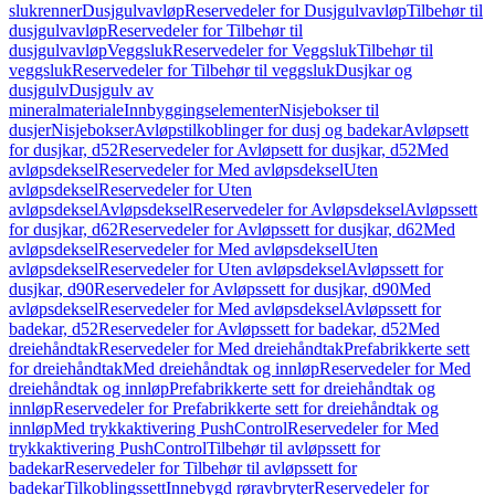
slukrenner
Dusjgulvavløp
Reservedeler for Dusjgulvavløp
Tilbehør til
dusjgulvavløp
Reservedeler for Tilbehør til
dusjgulvavløp
Veggsluk
Reservedeler for Veggsluk
Tilbehør til
veggsluk
Reservedeler for Tilbehør til veggsluk
Dusjkar og
dusjgulv
Dusjgulv av
mineralmateriale
Innbyggingselementer
Nisjebokser til
dusjer
Nisjebokser
Avløpstilkoblinger for dusj og badekar
Avløpsett
for dusjkar, d52
Reservedeler for Avløpsett for dusjkar, d52
Med
avløpsdeksel
Reservedeler for Med avløpsdeksel
Uten
avløpsdeksel
Reservedeler for Uten
avløpsdeksel
Avløpsdeksel
Reservedeler for Avløpsdeksel
Avløpssett
for dusjkar, d62
Reservedeler for Avløpssett for dusjkar, d62
Med
avløpsdeksel
Reservedeler for Med avløpsdeksel
Uten
avløpsdeksel
Reservedeler for Uten avløpsdeksel
Avløpssett for
dusjkar, d90
Reservedeler for Avløpssett for dusjkar, d90
Med
avløpsdeksel
Reservedeler for Med avløpsdeksel
Avløpssett for
badekar, d52
Reservedeler for Avløpssett for badekar, d52
Med
dreiehåndtak
Reservedeler for Med dreiehåndtak
Prefabrikkerte sett
for dreiehåndtak
Med dreiehåndtak og innløp
Reservedeler for Med
dreiehåndtak og innløp
Prefabrikkerte sett for dreiehåndtak og
innløp
Reservedeler for Prefabrikkerte sett for dreiehåndtak og
innløp
Med trykkaktivering PushControl
Reservedeler for Med
trykkaktivering PushControl
Tilbehør til avløpssett for
badekar
Reservedeler for Tilbehør til avløpssett for
badekar
Tilkoblingssett
Innebygd røravbryter
Reservedeler for