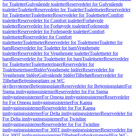
for Toaletter
Gulvstående toaletter
Reservedeler for Gulvstående
toaletter
Toaletter
Reservedeler for Toaletter
Toalettseter
Reservedeler
for Toalettseter
Toalettseter
Reservedeler for Toalettseter
Comfort
toaletter
Reservedeler for Comfort toaletter
Forhøyede
toaletter
Reservedeler for Forhøyede toaletter
Forlengede
toaletter
Reservedeler for Forlengede toaletter
Comfort
toalettseter
Reservedeler for Comfort
toalettseter
Toalettseter
Reservedeler for Toalettseter
Toaletter for
barn
Reservedeler for Toaletter for barn
Vegghengte
toaletter
Reservedeler for Vegghengte toaletter
Toalettseter for
barn
Reservedeler for Toalettseter for barn
Toalettseter
Reservedeler
for Toalettseter
Toalettseteringer
Reservedeler for
Toalettseteringer
Bidéer
Vegghengte bidéer
Reservedeler for
Vegghengte bidéer
Gulvstående bidéer
Tilbehør
Reservedeler for
Tilbehør
Betjeningsplater og WC
skyllesystemer
Betjeningsplater
Reservedeler for Betjeningsplater
For
Sigma innbyggingssisterner
Reservedeler for For Sigma
innbyggingssisterner
For Omega innbyggingssisterner
Reservedeler
for For Omega innbyggingssisterner
For Kappa
innbyggingssisterner
Reservedeler for For Kappa
innbyggingssisterner
For Delta innbyggingssisterner
Reservedeler for
For Delta innbyggingssisterner
For Twinline
innbyggingssisterner
Reservedeler for For Twinline
innbyggingssisterner
For 300T innbyggingssisterner
Reservedeler for
For 300T innbyggingssisterner
Tilbehør
Forbruksmateriell
For WC-