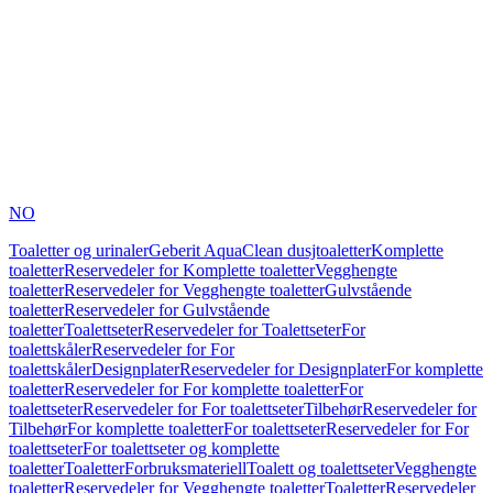
NO
Toaletter og urinaler
Geberit AquaClean dusjtoaletter
Komplette
toaletter
Reservedeler for Komplette toaletter
Vegghengte
toaletter
Reservedeler for Vegghengte toaletter
Gulvstående
toaletter
Reservedeler for Gulvstående
toaletter
Toalettseter
Reservedeler for Toalettseter
For
toalettskåler
Reservedeler for For
toalettskåler
Designplater
Reservedeler for Designplater
For komplette
toaletter
Reservedeler for For komplette toaletter
For
toalettseter
Reservedeler for For toalettseter
Tilbehør
Reservedeler for
Tilbehør
For komplette toaletter
For toalettseter
Reservedeler for For
toalettseter
For toalettseter og komplette
toaletter
Toaletter
Forbruksmateriell
Toalett og toalettseter
Vegghengte
toaletter
Reservedeler for Vegghengte toaletter
Toaletter
Reservedeler