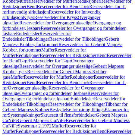
Kobber
Muffer
Reservedeler for Muffer
Reduksjoner
Reservedeler for
Reduksjoner
Bend
Reservedeler for Bend
T-rør
Reservedeler for T-
rør
Innvendig sirkulasjon
Reservedeler for Innvendig
sirkulasjon
Kryss
Reservedeler for Kryss
Overganger
uløselige
Reservedeler for Overganger uløselige
Overganger og
forbindelser, løsbare
Reservedeler for Overganger og forbindelser,
løsbare
Endedeksler
Reservedeler for
Endedeksler
Tilkoblinger
Reservedeler for Tilkoblinger
Geberit
Mapress Kobber, forkrommet
Reservedeler for Geberit Mapress
Kobber, forkrommet
Muffer
Reservedeler for
Muffer
Reduksjoner
Reservedeler for Reduksjoner
Bend
Reservedeler
for Bend
T-rør
Reservedeler for T-rør
Overganger
uløselige
Reservedeler for Overganger uløselige
Geberit Mapress
Kobber, gass
Reservedeler for Geberit Mapress Kobber,
gass
Muffer
Reservedeler for Muffer
Reduksjoner
Reservedeler for
Reduksjoner
Bend
Reservedeler for Bend
T-rør
Reservedeler for T-
rør
Overganger uløselige
Reservedeler for Overganger
uløselige
Overganger og forbindelser, løsbare
Reservedeler for
Overganger og forbindelser, løsbare
Endedeksler
Reservedeler for
Endedeksler
Tilkoblinger
Reservedeler for Tilkoblinger
Tilbehør for
Geberit Mapress Kobber
Beskyttelse for rør og fittings
Klammer for
rør
Systempakninger
Skruesett til flensforbindelser
Geberit Mapress
CuNiFe
Geberit Mapress CuNiFe
Reservedeler for Geberit Mapress
CuNiFe
Systemrør 2.1972
Muffer
Reservedeler for
Muffer
Reduksjoner
Reservedeler for Reduksjoner
Bend
Reservedeler