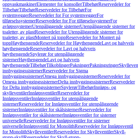
oppvaskmaskiner
Elementer for konsoller
Tilbehør
Reservedeler for
Tilbehør
Tilbehør
Reservedeler for Tilbehør
For
systemvegger
Reservedeler for For systemvegger
For
tilførselssystemer
Reservedeler for For tilførselssystemer
For
avløpssystemer
Utenpåliggende sisterner
Utenpåliggende sisterner for
toaletter, av plast
Reservedeler for Utenpåliggende sisterner for
toaletter, av plast
Montert på topp
Reservedeler for Montert på
topp
Høythengende
Reservedeler for Høythengende
Lavt og halvveis
høythengende
Reservedeler for Lavt og halvveis
høythengende
Spylerør for utenpåliggende
sisterner
Høythengende
Lavt og halvveis
høythengende
Tilbehør
Tilkoblinger
Pakninger
Pakningsringer
Skylleven
innbyggingssisterner
Reservedeler for Sigma
innbyggingssisterner
Omega innbyggingssisterner
Reservedeler for
Omega innbyggingssisterner
Delta innbyggingssisterner
Reservedeler
for Delta innbyggingssisterner
Spylerør
Tilbehør
Innløps- og
skylleventiler
Innløpsventiler
Reservedeler for
Innløpsventiler
Innløpsventiler for utenpåliggende
sisterner
Reservedeler for Innløpsventiler for utenpåliggende
sisterner
Innløpsventiler for skålsisterner
Reservedeler for
Innløpsventiler for skålsisterner
Innløpsventiler for sisterner
universelle
Reservedeler for Innløpsventiler for sisterner
universelle
Innløpsventil for Monolith
Reservedeler for Innløpsventil
for Monolith
Skylleventiler
Reservedeler for Skylleventiler
Skyll-
stopp-skyll
Reservedeler for Skyll-stopp-