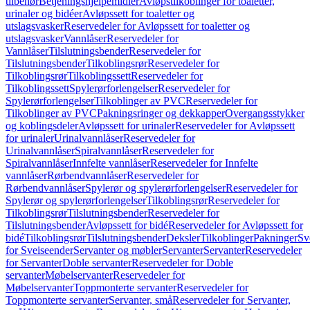
tilbehør
Betjeningshjelpemidler
Avløpstilkoblinger for toaletter,
urinaler og bidéer
Avløpssett for toaletter og
utslagsvasker
Reservedeler for Avløpssett for toaletter og
utslagsvasker
Vannlåser
Reservedeler for
Vannlåser
Tilslutningsbender
Reservedeler for
Tilslutningsbender
Tilkoblingsrør
Reservedeler for
Tilkoblingsrør
Tilkoblingssett
Reservedeler for
Tilkoblingssett
Spylerørforlengelser
Reservedeler for
Spylerørforlengelser
Tilkoblinger av PVC
Reservedeler for
Tilkoblinger av PVC
Pakningsringer og dekkapper
Overgangsstykker
og koblingsdeler
Avløpssett for urinaler
Reservedeler for Avløpssett
for urinaler
Urinalvannlåser
Reservedeler for
Urinalvannlåser
Spiralvannlåser
Reservedeler for
Spiralvannlåser
Innfelte vannlåser
Reservedeler for Innfelte
vannlåser
Rørbendvannlåser
Reservedeler for
Rørbendvannlåser
Spylerør og spylerørforlengelser
Reservedeler for
Spylerør og spylerørforlengelser
Tilkoblingsrør
Reservedeler for
Tilkoblingsrør
Tilslutningsbender
Reservedeler for
Tilslutningsbender
Avløpssett for bidé
Reservedeler for Avløpssett for
bidé
Tilkoblingsrør
Tilslutningsbender
Deksler
Tilkoblinger
Pakninger
Sv
for Sveiseender
Servanter og møbler
Servanter
Servanter
Reservedeler
for Servanter
Doble servanter
Reservedeler for Doble
servanter
Møbelservanter
Reservedeler for
Møbelservanter
Toppmonterte servanter
Reservedeler for
Toppmonterte servanter
Servanter, små
Reservedeler for Servanter,