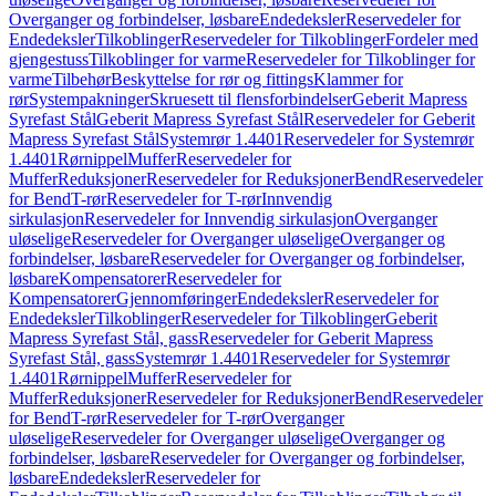
Overganger og forbindelser, løsbare
Endedeksler
Reservedeler for
Endedeksler
Tilkoblinger
Reservedeler for Tilkoblinger
Fordeler med
gjengestuss
Tilkoblinger for varme
Reservedeler for Tilkoblinger for
varme
Tilbehør
Beskyttelse for rør og fittings
Klammer for
rør
Systempakninger
Skruesett til flensforbindelser
Geberit Mapress
Syrefast Stål
Geberit Mapress Syrefast Stål
Reservedeler for Geberit
Mapress Syrefast Stål
Systemrør 1.4401
Reservedeler for Systemrør
1.4401
Rørnippel
Muffer
Reservedeler for
Muffer
Reduksjoner
Reservedeler for Reduksjoner
Bend
Reservedeler
for Bend
T-rør
Reservedeler for T-rør
Innvendig
sirkulasjon
Reservedeler for Innvendig sirkulasjon
Overganger
uløselige
Reservedeler for Overganger uløselige
Overganger og
forbindelser, løsbare
Reservedeler for Overganger og forbindelser,
løsbare
Kompensatorer
Reservedeler for
Kompensatorer
Gjennomføringer
Endedeksler
Reservedeler for
Endedeksler
Tilkoblinger
Reservedeler for Tilkoblinger
Geberit
Mapress Syrefast Stål, gass
Reservedeler for Geberit Mapress
Syrefast Stål, gass
Systemrør 1.4401
Reservedeler for Systemrør
1.4401
Rørnippel
Muffer
Reservedeler for
Muffer
Reduksjoner
Reservedeler for Reduksjoner
Bend
Reservedeler
for Bend
T-rør
Reservedeler for T-rør
Overganger
uløselige
Reservedeler for Overganger uløselige
Overganger og
forbindelser, løsbare
Reservedeler for Overganger og forbindelser,
løsbare
Endedeksler
Reservedeler for