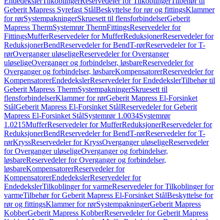
Endedeksler
Tilkoblinger
Reservedeler for Tilkoblinger
Tilbehør til
Geberit Mapress Syrefast Stål
Beskyttelse for rør og fittings
Klammer
for rør
Systempakninger
Skruesett til flensforbindelser
Geberit
Mapress Therm
Systemrør Therm
Fittings
Reservedeler for
Fittings
Muffer
Reservedeler for Muffer
Reduksjoner
Reservedeler for
Reduksjoner
Bend
Reservedeler for Bend
T-rør
Reservedeler for T-
rør
Overganger uløselige
Reservedeler for Overganger
uløselige
Overganger og forbindelser, løsbare
Reservedeler for
Overganger og forbindelser, løsbare
Kompensatorer
Reservedeler for
Kompensatorer
Endedeksler
Reservedeler for Endedeksler
Tilbehør til
Geberit Mapress Therm
Systempakninger
Skruesett til
flensforbindelser
Klammer for rør
Geberit Mapress El-Forsinket
Stål
Geberit Mapress El-Forsinket Stål
Reservedeler for Geberit
Mapress El-Forsinket Stål
Systemrør 1.0034
Systemrør
1.0215
Muffer
Reservedeler for Muffer
Reduksjoner
Reservedeler for
Reduksjoner
Bend
Reservedeler for Bend
T-rør
Reservedeler for T-
rør
Kryss
Reservedeler for Kryss
Overganger uløselige
Reservedeler
for Overganger uløselige
Overganger og forbindelser,
løsbare
Reservedeler for Overganger og forbindelser,
løsbare
Kompensatorer
Reservedeler for
Kompensatorer
Endedeksler
Reservedeler for
Endedeksler
Tilkoblinger for varme
Reservedeler for Tilkoblinger for
varme
Tilbehør for Geberit Mapress El-Forsinket Stål
Beskyttelse for
rør og fittings
Klammer for rør
Systempakninger
Geberit Mapress
Kobber
Geberit Mapress Kobber
Reservedeler for Geberit Mapress