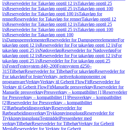
l/s
Reservedeler for Takavløp opptil 12 l/s
Takavløp opptil 25
l/s
Reservedeler for Takavløp opptil 25 l/s
Takavløp oppti 100
l/s
Reservedeler for Takavløp oppti 100 l/s
Takavløp for
renner
Reservedeler for Takavløp for renner
Takavløp opptil 12
l/s
Reservedeler for Takavløp opptil 12 l/s
Takavløp opptil 25
l/s
Reservedeler for Takavløp opptil 25 l/s
Takavløp oppti 100
l/s
Reservedeler for Takavløp oppti 100
l/s
Dampsperreelementer
Reservedeler for Dampsperreelementer
For
takavløp oppti 12 l/s
Reservedeler for For takavløp oppti 12 l/s
For
takavløp oppti 25 l/s
Nødoverløp
Reservedeler for Nødoverløp
For
takavløp oppti 12 l/s
Reservedeler for For takavløp oppti 12 l/s
For
takavløp oppti 25 l/s
Reservedeler for For takavløp oppti 25
l/s
Fester
Festesystem d40–200
Festesystem d250–
315
Tilbehør
Reservedeler for Tilbehør
For takavløp
Reservedeler for
For takavløp
For fester
Verktøy, nettverkskomponenter og
programvare
Verktøy
Verktøy til Geberit FlowFit
Reservedeler for
Verktøy til Geberit FlowFit
Manuelle pressverktøy
Reservedeler for
Manuelle pressverktøy
Pressverktøy – kompatibilitet [1]
Reservedeler
for Pressverktøy – kompatibilitet [1]
Pressverktøy – kompatibilitet
[2]
Reservedeler for Pressverktøy – kompatibilitet
[2]
Rørbearbeidingsverktøy
Reservedeler for
Rørbearbeidingsverktøy
Trykkprøvingsplugg
Reservedeler for
Trykkprøvingsplugg
Testmiddel
Pressenheter med
verktøy
Tilbehør
Reservedeler for Tilbehør
Verktøy for Geberit
Mepla
Reservedeler for Verktøy for Geberit