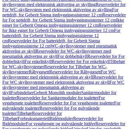
skyllesystem med elektronisk aktivering av skylling
Reservedeler for
For WC-skyllesystem med elektronisk aktivering av skylling
For
nettdrift, for Geberit Sigma innbyggingssisterner 12 cm
Reservedeler
for For nettdrift, for Geberit Sigma innbyggingssisterner 12 cm
Ikke
egnet for Geberit Omega innbyggingssisterner 12 cm
Reservedeler
for Ikke egnet for Geberit Omega innbyggingssisterner 12 cm
For
batteridrift, for Geberit Sigma innbyggingssisterne 12
cm
Reservedeler for For batteridrift, for Geberit Sigma
innbyggingssisterne 12 cm
WC-skyllesystemer med pneumatisk
aktivering av skyll
Reservedeler for WC-skyllesystemer med
pneumatisk aktivering av skyll
For dobbeltskyll
Reservedeler for For
dobbeltskyll
For enkeltskyll
Reservedeler for For enkeltskyll
Tilbehør
for WC-skyllesystemer
Reservedeler for Tilbehør for WC-
skyllesystemer
Råbyggsett
Reservedeler for Råbyggsett
For WC
skyllesystemer med elektronisk aktivering av skyll
Reservedeler for
For WC skyllesystemer med elektronisk aktivering av skyll
For WC
skyllesystemer med pneumatisk aktivering av
skyll
Forbindelser
Geberit Monolith moduler
Sanitærmoduler for
toaletter
Reservedeler for Sanitærmoduler for toaletter
For
vegghengte toaletter
Reservedeler for For vegghengte toaletter
For
gulvstående toaletter
Reservedeler for For gulvstående
toaletter
Tilbehør
Reservedeler for
Tilbehør
Forbruksmateriell
Bidémoduler
Reservedeler for
Bidémoduler
For vegghengte og gulvstående bidéer
Reservedeler for
For vegghengte og gulvstående bidéer
Urinaler
Urinaler, spyledrift,