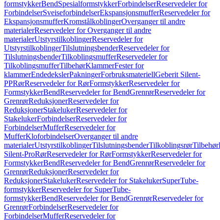
formstykker
Bend
Spesialformstykker
Forbindelser
Reservedeler for
Forbindelser
Sveiseforbindelser
Ekspansjonsmuffer
Reservedeler for
Ekspansjonsmuffer
Kromstålkoblinger
Overganger til andre
materialer
Reservedeler for Overganger til andre
materialer
Utstyrstilkoblinger
Reservedeler for
Utstyrstilkoblinger
Tilslutningsbender
Reservedeler for
Tilslutningsbender
Tilkoblingsmuffer
Reservedeler for
Tilkoblingsmuffer
Tilbehør
Klammer
Fester for
klammer
Endedeksler
Pakninger
Forbruksmateriell
Geberit Silent-
PP
Rør
Reservedeler for Rør
Formstykker
Reservedeler for
Formstykker
Bend
Reservedeler for Bend
Grenrør
Reservedeler for
Grenrør
Reduksjoner
Reservedeler for
Reduksjoner
Stakeluker
Reservedeler for
Stakeluker
Forbindelser
Reservedeler for
Forbindelser
Muffer
Reservedeler for
Muffer
Kloforbindelser
Overganger til andre
materialer
Utstyrstilkoblinger
Tilslutningsbender
Tilkoblingsrør
Tilbehør
Silent-Pro
Rør
Reservedeler for Rør
Formstykker
Reservedeler for
Formstykker
Bend
Reservedeler for Bend
Grenrør
Reservedeler for
Grenrør
Reduksjoner
Reservedeler for
Reduksjoner
Stakeluker
Reservedeler for Stakeluker
SuperTube-
formstykker
Reservedeler for SuperTube-
formstykker
Bend
Reservedeler for Bend
Grenrør
Reservedeler for
Grenrør
Forbindelser
Reservedeler for
Forbindelser
Muffer
Reservedeler for