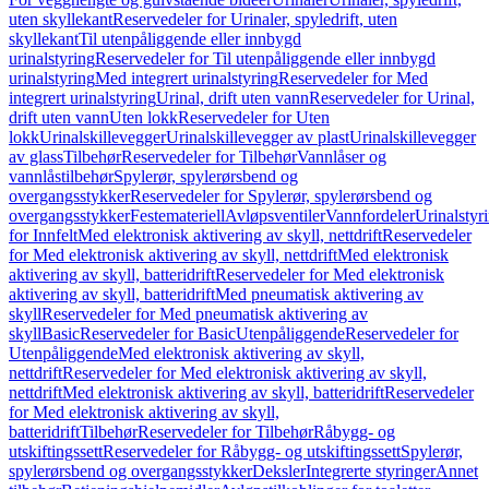
uten skyllekant
Reservedeler for Urinaler, spyledrift, uten
skyllekant
Til utenpåliggende eller innbygd
urinalstyring
Reservedeler for Til utenpåliggende eller innbygd
urinalstyring
Med integrert urinalstyring
Reservedeler for Med
integrert urinalstyring
Urinal, drift uten vann
Reservedeler for Urinal,
drift uten vann
Uten lokk
Reservedeler for Uten
lokk
Urinalskillevegger
Urinalskillevegger av plast
Urinalskillevegger
av glass
Tilbehør
Reservedeler for Tilbehør
Vannlåser og
vannlåstilbehør
Spylerør, spylerørsbend og
overgangsstykker
Reservedeler for Spylerør, spylerørsbend og
overgangsstykker
Festemateriell
Avløpsventiler
Vannfordeler
Urinalstyr
for Innfelt
Med elektronisk aktivering av skyll, nettdrift
Reservedeler
for Med elektronisk aktivering av skyll, nettdrift
Med elektronisk
aktivering av skyll, batteridrift
Reservedeler for Med elektronisk
aktivering av skyll, batteridrift
Med pneumatisk aktivering av
skyll
Reservedeler for Med pneumatisk aktivering av
skyll
Basic
Reservedeler for Basic
Utenpåliggende
Reservedeler for
Utenpåliggende
Med elektronisk aktivering av skyll,
nettdrift
Reservedeler for Med elektronisk aktivering av skyll,
nettdrift
Med elektronisk aktivering av skyll, batteridrift
Reservedeler
for Med elektronisk aktivering av skyll,
batteridrift
Tilbehør
Reservedeler for Tilbehør
Råbygg- og
utskiftingssett
Reservedeler for Råbygg- og utskiftingssett
Spylerør,
spylerørsbend og overgangsstykker
Deksler
Integrerte styringer
Annet