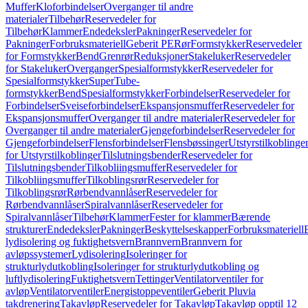
Muffer
Kloforbindelser
Overganger til andre
materialer
Tilbehør
Reservedeler for
Tilbehør
Klammer
Endedeksler
Pakninger
Reservedeler for
Pakninger
Forbruksmateriell
Geberit PE
Rør
Formstykker
Reservedeler
for Formstykker
Bend
Grenrør
Reduksjoner
Stakeluker
Reservedeler
for Stakeluker
Overganger
Spesialformstykker
Reservedeler for
Spesialformstykker
SuperTube-
formstykker
Bend
Spesialformstykker
Forbindelser
Reservedeler for
Forbindelser
Sveiseforbindelser
Ekspansjonsmuffer
Reservedeler for
Ekspansjonsmuffer
Overganger til andre materialer
Reservedeler for
Overganger til andre materialer
Gjengeforbindelser
Reservedeler for
Gjengeforbindelser
Flensforbindelser
Flensbøssinger
Utstyrstilkoblinge
for Utstyrstilkoblinger
Tilslutningsbender
Reservedeler for
Tilslutningsbender
Tilkobliingsmuffer
Reservedeler for
Tilkobliingsmuffer
Tilkoblingsrør
Reservedeler for
Tilkoblingsrør
Rørbendvannlåser
Reservedeler for
Rørbendvannlåser
Spiralvannlåser
Reservedeler for
Spiralvannlåser
Tilbehør
Klammer
Fester for klammer
Bærende
strukturer
Endedeksler
Pakninger
Beskyttelseskapper
Forbruksmateriell
lydisolering og fuktighetsvern
Brannvern
Brannvern for
avløpssystemer
Lydisolering
Isoleringer for
strukturlydutkobling
Isoleringer for strukturlydutkobling og
luftlydisolering
Fuktighetsvern
Tettinger
Ventilatorventiler for
avløp
Ventilatorventiler
Energistoppeventiler
Geberit Pluvia
takdrenering
Takavløp
Reservedeler for Takavløp
Takavløp opptil 12