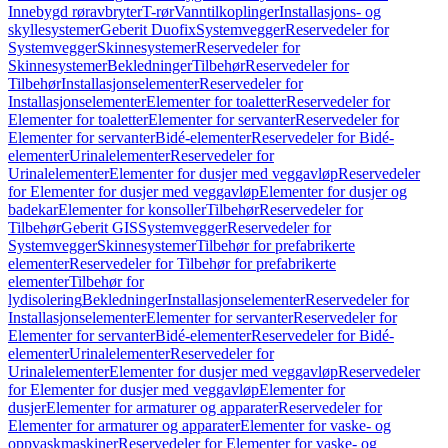
Innebygd røravbryter
T-rør
Vanntilkoplinger
Installasjons- og
skyllesystemer
Geberit Duofix
Systemvegger
Reservedeler for
Systemvegger
Skinnesystemer
Reservedeler for
Skinnesystemer
Bekledninger
Tilbehør
Reservedeler for
Tilbehør
Installasjonselementer
Reservedeler for
Installasjonselementer
Elementer for toaletter
Reservedeler for
Elementer for toaletter
Elementer for servanter
Reservedeler for
Elementer for servanter
Bidé-elementer
Reservedeler for Bidé-
elementer
Urinalelementer
Reservedeler for
Urinalelementer
Elementer for dusjer med veggavløp
Reservedeler
for Elementer for dusjer med veggavløp
Elementer for dusjer og
badekar
Elementer for konsoller
Tilbehør
Reservedeler for
Tilbehør
Geberit GIS
Systemvegger
Reservedeler for
Systemvegger
Skinnesystemer
Tilbehør for prefabrikerte
elementer
Reservedeler for Tilbehør for prefabrikerte
elementer
Tilbehør for
lydisolering
Bekledninger
Installasjonselementer
Reservedeler for
Installasjonselementer
Elementer for servanter
Reservedeler for
Elementer for servanter
Bidé-elementer
Reservedeler for Bidé-
elementer
Urinalelementer
Reservedeler for
Urinalelementer
Elementer for dusjer med veggavløp
Reservedeler
for Elementer for dusjer med veggavløp
Elementer for
dusjer
Elementer for armaturer og apparater
Reservedeler for
Elementer for armaturer og apparater
Elementer for vaske- og
oppvaskmaskiner
Reservedeler for Elementer for vaske- og