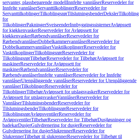
servanter, plassbeparende modell
Innfelte vannlåser
Reservedeler for
Innfelte vannlåser
Servanttilkoblinger
Reservedeler for
Servanttilkoblinger
Tilkoblingsrør
Tilslutningsbender
Deksler
Tilkobling
for
Tilkoblinger
Pakninger
Sveiseender
Innbyggingssisterner
Avløpssett
for kjøkkenvasker
Reservedeler for Avløpssett for
kjøkkenvasker
Rørbendvannlåser
Reservedeler for
Rørbendvannlåser
Dobbelkammervannlåser
Reservedeler for
Dobbelkammervannlåser
Vasktilkoplinger
Reservedeler for
Vasktilkoplinger
Tilkoblingsrør
Reservedeler for
Tilkoblingsrør
Tilbehør
Reservedeler for Tilbehør
Avløpssett for
maskiner
Reservedeler for Avløpssett for
maskiner
Rørbendvannlåser
Reservedeler for
Rørbendvannlåser
Innfelte vannlåser
Reservedeler for Innfelte
vannlåser
Utenpåliggende vannlåser
Reservedeler for Utenpåliggende
vannlåser
Tilkoblinger
Reservedeler for
Tilkoblinger
Tilbehør
Avløpssett for utslagsvasker
Reservedeler for
Avløpssett for utslagsvasker
Vannlåser
Reservedeler for
Vannlåser
Tilslutningsbender
Reservedeler for
Tilslutningsbender
Tilkoblingsrør
Reservedeler for
Tilkoblingsrør
Avløpsventiler
Reservedeler for
Avløpsventiler
Tilbehør
Reservedeler for Tilbehør
Dusjløsninger og
badekar
Dusjer
Gulvdrenering for dusjer
Reservedeler for
Gulvdrenering for dusjer
Slukrenner
Reservedeler for
Slukrenner
Tilbehør til slukrenner
Reservedeler for Tilbehør til