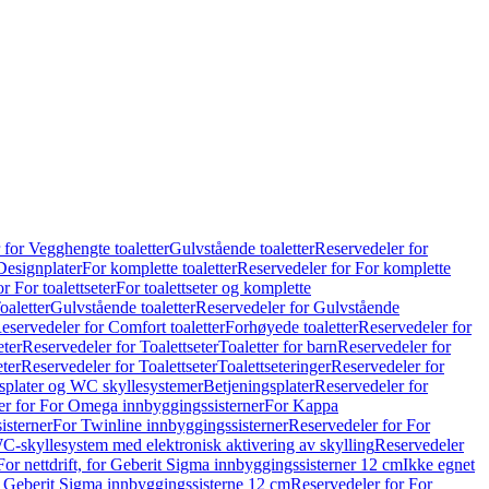
 for Vegghengte toaletter
Gulvstående toaletter
Reservedeler for
Designplater
For komplette toaletter
Reservedeler for For komplette
r For toalettseter
For toalettseter og komplette
oaletter
Gulvstående toaletter
Reservedeler for Gulvstående
eservedeler for Comfort toaletter
Forhøyede toaletter
Reservedeler for
eter
Reservedeler for Toalettseter
Toaletter for barn
Reservedeler for
eter
Reservedeler for Toalettseter
Toalettseteringer
Reservedeler for
splater og WC skyllesystemer
Betjeningsplater
Reservedeler for
er for For Omega innbyggingssisterner
For Kappa
isterner
For Twinline innbyggingssisterner
Reservedeler for For
C-skyllesystem med elektronisk aktivering av skylling
Reservedeler
For nettdrift, for Geberit Sigma innbyggingssisterner 12 cm
Ikke egnet
for Geberit Sigma innbyggingssisterne 12 cm
Reservedeler for For