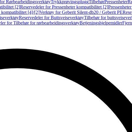
for Rørbearbeidingsverktøy
Trykkprøvingsplugg
Tilbehør
Pressenheter
Re
ibilitet [2]
Reservedeler for Pressenheter kompatibilitet [2]
Pressenheter
kompatibilitet [4]/[2]
Verktøy for Geberit Silent-db20 / Geberit PE
Reser
iseverktøy
Reservedeler for Buttsveiseverktøy
Tilbehør for buttsveiseve
ler for Tilbehør for rørbearbeidingsverktøy
Betjeningshjelpemidler
Fjern