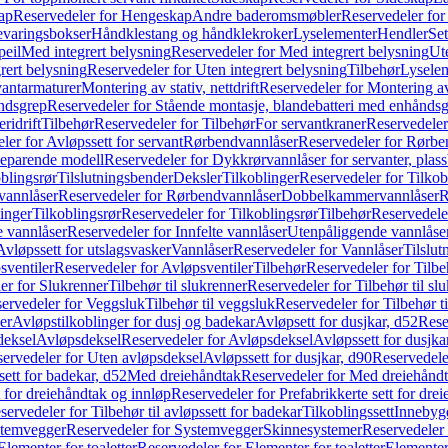
ap
Reservedeler for Hengeskap
Andre baderomsmøbler
Reservedeler fo
evaringsbokser
Håndklestang og håndklekroker
Lyselementer
Hendler
Set
peil
Med integrert belysning
Reservedeler for Med integrert belysning
Ute
rert belysning
Reservedeler for Uten integrert belysning
Tilbehør
Lysele
vantarmaturer
Montering av stativ, nettdrift
Reservedeler for Montering av s
åndsgrep
Reservedeler for Stående montasje, blandebatteri med enhånds
ridrift
Tilbehør
Reservedeler for Tilbehør
For servantkraner
Reservedeler
ler for Avløpssett for servant
Rørbendvannlåser
Reservedeler for Rørbe
beparende modell
Reservedeler for Dykkrørvannlåser for servanter, pla
blingsrør
Tilslutningsbender
Deksler
Tilkoblinger
Reservedeler for Tilkob
vannlåser
Reservedeler for Rørbendvannlåser
Dobbelkammervannlåser
R
linger
Tilkoblingsrør
Reservedeler for Tilkoblingsrør
Tilbehør
Reservedele
e vannlåser
Reservedeler for Innfelte vannlåser
Utenpåliggende vannlåse
Avløpssett for utslagsvasker
Vannlåser
Reservedeler for Vannlåser
Tilslu
sventiler
Reservedeler for Avløpsventiler
Tilbehør
Reservedeler for Tilbe
er for Slukrenner
Tilbehør til slukrenner
Reservedeler for Tilbehør til sl
ervedeler for Veggsluk
Tilbehør til veggsluk
Reservedeler for Tilbehør t
er
Avløpstilkoblinger for dusj og badekar
Avløpsett for dusjkar, d52
Rese
deksel
Avløpsdeksel
Reservedeler for Avløpsdeksel
Avløpssett for dusjka
ervedeler for Uten avløpsdeksel
Avløpssett for dusjkar, d90
Reservedeler
ett for badekar, d52
Med dreiehåndtak
Reservedeler for Med dreiehånd
t for dreiehåndtak og innløp
Reservedeler for Prefabrikkerte sett for dre
servedeler for Tilbehør til avløpssett for badekar
Tilkoblingssett
Innebygd
temvegger
Reservedeler for Systemvegger
Skinnesystemer
Reservedeler
Elementer for toaletter
Reservedeler for Elementer for toaletter
Elementer