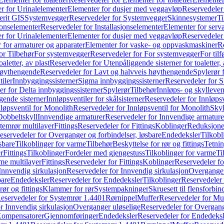
r for Urinalelementer
Elementer for dusjer med veggavløp
Reservedeler
rit GIS
Systemvegger
Reservedeler for Systemvegger
Skinnesystemer
Ti
jonselementer
Reservedeler for Installasjonselementer
Elementer for serv
r for Urinalelementer
Elementer for dusjer med veggavløp
Reservedeler
 for armaturer og apparater
Elementer for vaske- og oppvaskmaskiner
R
or Tilbehør
For systemvegger
Reservedeler for For systemvegger
For til
aletter, av plast
Reservedeler for Utenpåliggende sisterner for toaletter, 
høythengende
Reservedeler for Lavt og halvveis høythengende
Spylerør 
tiler
Innbyggingssisterner
Sigma innbyggingssisterner
Reservedeler for 
er for Delta innbyggingssisterner
Spylerør
Tilbehør
Innløps- og skylleven
gende sisterner
Innløpsventiler for skålsisterner
Reservedeler for Innløpsve
løpsventil for Monolith
Reservedeler for Innløpsventil for Monolith
Skyl
Dobbeltskyll
Innvendige armaturer
Reservedeler for Innvendige armature
temrør multilayer
Fittings
Reservedeler for Fittings
Koblinger
Reduksjone
eservedeler for Overganger og forbindelser, løsbare
Endedeksler
Tilkobl
sbare
Tilkoblinger for varme
Tilbehør
Beskyttelse for rør og fittings
Tetnin
r
Fittings
Tilkoblinger
Fordeler med gjengestuss
Tilkoblinger for varme
Ti
me multilayer
Fittings
Reservedeler for Fittings
Koblinger
Reservedeler f
Innvendig sirkulasjon
Reservedeler for Innvendig sirkulasjon
Overganger
bare
Endedeksler
Reservedeler for Endedeksler
Tilkoblinger
Reservedeler 
rør og fittings
Klammer for rør
Systempakninger
Skruesett til flensforbin
eservedeler for Systemrør 1.4401
Rørnippel
Muffer
Reservedeler for Mu
r Innvendig sirkulasjon
Overganger uløselige
Reservedeler for Overgang
Kompensatorer
Gjennomføringer
Endedeksler
Reservedeler for Endedeksl