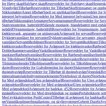
for Høye skap
Halvhøyt skap
Reservedeler for Halvhøyt skap
Hengesk
Vegghyller
Tilbehør
Reservedeler for Tilbehør
Skuffeinnsatser og oppb
Stikkontakter
Annet tilbehør
Speil og speilskap
Speil
Reservedeler for S
integrert belysning
Reservedeler for Med integrert belysning
Uten integ
tilbehør
Stikkontakter
Armaturer
Servantarmaturer
Reservedeler for Ser
Stativmontering, batteridrift
Stående montasje, blandebatteri med enh
nettdrift
Veggmontasje, batteridrift
Reservedeler for Veggmontasje, batte
kjøkkenvask, apparater og utslagsvask
Avløpssett for servant
Reservede
Dykkrørvannlåser for servanter
Dykkrørvannlåser for servanter, plass
vannlåser
Servanttilkoblinger
Reservedeler for Servanttilkoblinger
Tilko
kjøkkenvasker
Reservedeler for Avløpssett for kjøkkenvasker
Rørbend
Dobbelkammervannlåser
Vasktilkoplinger
Reservedeler for Vasktilkop
maskiner
Rørbendvannlåser
Reservedeler for Rørbendvannlåser
Innfelt
for Tilkoblinger
Tilbehør
Avløpssett for utslagsvasker
Reservedeler for 
Tilslutningsbender
Tilkoblingsrør
Reservedeler for Tilkoblingsrør
Avløp
dusjer
Reservedeler for Gulvdrenering for dusjer
Slukrenner
Reservedel
dusjgulvavløp
Reservedeler for Tilbehør til dusjgulvavløp
Veggsluk
Res
mineralmateriale
Innbyggingselementer
Nisjebokser til dusjer
Nisjeboks
for Med avløpsdeksel
Uten avløpsdeksel
Reservedeler for Uten avløps
avløpsdeksel
Reservedeler for Med avløpsdeksel
Uten avløpsdeksel
Res
Med avløpsdeksel
Avløpssett for badekar, d52
Reservedeler for Avløpss
innløp
Reservedeler for Med dreiehåndtak og innløp
Prefabrikkerte set
Med trykkaktivering PushControl
Tilbehør til avløpssett for badekar
Re
rør
Vanntilkoplinger
Installasjons- og skyllesystemer
Geberit Duofix
Sys
Tilbehør
Installasjonselementer
Reservedeler for Installasjonselementer