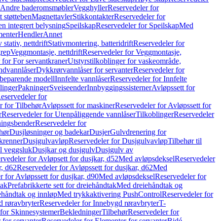
r Andre baderomsmøbler
Vegghyller
Reservedeler for
t støtteben
Magnettavler
Stikkontakter
Reservedeler for
n integrert belysning
Speilskap
Reservedeler for Speilskap
Med
menter
Hendler
Annet
tativ, nettdrift
Stativmontering, batteridrift
Reservedeler for
grep
Veggmontasje, nettdrift
Reservedeler for Veggmontasje,
 for For servantkraner
Utstyrstilkoblinger for vaskeområde,
ndvannlåser
Dykkrørvannlåser for servanter
Reservedeler for
ssbeparende modell
Innfelte vannlåser
Reservedeler for Innfelte
linger
Pakninger
Sveiseender
Innbyggingssisterner
Avløpssett for
eservedeler for
r for Tilbehør
Avløpssett for maskiner
Reservedeler for Avløpssett for
r
Reservedeler for Utenpåliggende vannlåser
Tilkoblinger
Reservedeler
tningsbender
Reservedeler for
hør
Dusjløsninger og badekar
Dusjer
Gulvdrenering for
ukrenner
Dusjgulvavløp
Reservedeler for Dusjgulvavløp
Tilbehør til
il veggsluk
Dusjkar og dusjgulv
Dusjgulv av
rvedeler for Avløpsett for dusjkar, d52
Med avløpsdeksel
Reservedeler
r, d62
Reservedeler for Avløpssett for dusjkar, d62
Med
 for Avløpssett for dusjkar, d90
Med avløpsdeksel
Reservedeler for
tak
Prefabrikkerte sett for dreiehåndtak
Med dreiehåndtak og
iehåndtak og innløp
Med trykkaktivering PushControl
Reservedeler for
 røravbryter
Reservedeler for Innebygd røravbryter
T-
 for Skinnesystemer
Bekledninger
Tilbehør
Reservedeler for
 for servanter
Reservedeler for Elementer for servanter
Bidé-