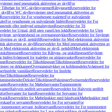
ystemer med pneumatisk aktivering av skyll
For
r Tilbehør for WC-skyllesystemer
Råbyggsett
Reservedeler for
 skyll
For WC skyllesystemer med pneumatisk aktivering av
Reservedeler for For vegghengte toaletter
For gulvstående
uler
For vegghengte og gulvstående bidéer
Reservedeler for For
iggende eller innbygd urinalstyring
Reservedeler for Til
edeler for Urinal, drift uten vann
Uten lokk
Reservedeler for Uten
pylerør, spylerørsbend og overgangsstykker
Reservedeler for Spylerør,
ivering av skyll, nettdrift
Reservedeler for Med elektronisk aktivering
sk aktivering av skyll
Reservedeler for Med pneumatisk aktivering av
r Med elektronisk aktivering av skyll, nettdrift
Med elektronisk
tskiftingssett
Reservedeler for Råbygg- og utskiftingssett
Spylerør,
og bidéer
Avløpssett for toaletter og utslagsvasker
Reservedeler for
srør
Reservedeler for Tilkoblingsrør
Tilkoblingssett
Reservedeler for
ringer og dekkapper
Overgangsstykker og koblingsdeler
Avløpssett for
ser
Innfelte vannlåser
Reservedeler for Innfelte
lser
Tilkoblingsrør
Reservedeler for
slutningsbender
Deksler
Tilkoblinger
Pakninger
Sveiseender
Reservedeler
anter
Reservedeler for Møbelservanter
Toppmonterte
vanter
Halvveis nedfelt servanter
Reservedeler for Halvveis nedfelt
fort
Servanter for barn
Reservedeler for Servanter for
dvask
Reservedeler for Møbelpakker med håndvask
Møbelpakker med
erskap
For servanter
Reservedeler for For servanter
For
 toppmontert servant, bolleservant
Reservedeler for For toppmontert
ve sideskap
Reservedeler for Lave sideskap
Høye skap
Reservedeler