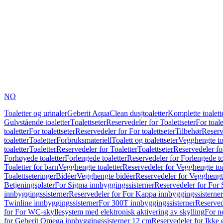
NO
Toaletter og urinaler
Geberit AquaClean dusjtoaletter
Komplette toalett
Gulvstående toaletter
Toalettseter
Reservedeler for Toalettseter
For toale
toaletter
For toalettseter
Reservedeler for For toalettseter
Tilbehør
Reserv
toaletter
Toaletter
Forbruksmateriell
Toalett og toalettseter
Vegghengte to
toaletter
Toaletter
Reservedeler for Toaletter
Toalettseter
Reservedeler for
Forhøyede toaletter
Forlengede toaletter
Reservedeler for Forlengede to
Toaletter for barn
Vegghengte toaletter
Reservedeler for Vegghengte toa
Toalettseteringer
Bidéer
Vegghengte bidéer
Reservedeler for Vegghengt
Betjeningsplater
For Sigma innbyggingssisterner
Reservedeler for For 
innbyggingssisterner
Reservedeler for For Kappa innbyggingssisterner
Twinline innbyggingssisterner
For 300T innbyggingssisterner
Reserved
for For WC-skyllesystem med elektronisk aktivering av skylling
For n
for Geberit Omega innbyggingssisterner 12 cm
Reservedeler for Ikke