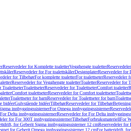
er
Reservedeler for Komplette toaletter
Vegghengte toaletter
Reservedeler
ttskåler
Reservedeler for For toalettskåler
Designplater
Reservedeler for 
edeler for Tilbehør
For komplette toaletter
For toalettseter
Reservedeler fo
aletter
Reservedeler for Vegghengte toaletter
Toaletter
Reservedeler for T
 Toalettseter
Toalettseter
Reservedeler for Toalettseter
Comfort toaletter
R
aletter
Comfort toalettseter
Reservedeler for Comfort toalettseter
Toaletts
letter
Toalettseter for barn
Reservedeler for Toalettseter for barn
Toaletts
e bidéer
Gulvstående bidéer
Tilbehør
Reservedeler for Tilbehør
Betjening
Sigma innbyggingssisterner
For Omega innbyggingssisterner
Reservedel
For Delta innbyggingssisterner
Reservedeler for For Delta innbyggingss
eler for For 300T innbyggingssisterner
Tilbehør
Forbruksmateriell
For W
ettdrift, for Geberit Sigma innbyggingssisterner 12 cm
Reservedeler for 
 egnet for Geberit Omega innbyggingssisterner 12 cm
For batteridrift, 