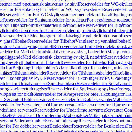
temer med pneumatisk aktivering av skyll
Reservedeler for WC-skylles
ler for For enkeltskyll
Tilbehør for WC-skyllesystemer
Reservedeler fo
l
Reservedeler for For WC skyllesystemer med elektronisk aktivering av
er
Reservedeler for Sanitærmoduler for toaletter
For vegghengte toaletter
r for Tilbehør
Forbruksmateriell
Bidémoduler
Reservedeler for Bidémod
kyllekant
Reservedeler for Urinaler, spyledrift, uten skyllekant
Til utenpål
Reservedeler for Med integrert urinalstyring
Urinal, drift uten vann
Reserv
v glass
Tilbehør
Reservedeler for Tilbehør
Vannlåser og vannlåstilbehør
S
ordeler
Urinalstyringer
Innfelt
Reservedeler for Innfelt
Med elektronisk akt
edeler for Med elektronisk aktivering av skyll, batteridrift
Med pneumati
enpåliggende
Med elektronisk aktivering av skyll, nettdrift
Reservedeler fo
ng av skyll, batteridrift
Tilbehør
Reservedeler for Tilbehør
Råbygg- og u
ilbehør
Betjeningshjelpemidler
Avløpstilkoblinger for toaletter, urinaler 
nnlåser
Tilslutningsbender
Reservedeler for Tilslutningsbender
Tilkobling
ser
Tilkoblinger av PVC
Reservedeler for Tilkoblinger av PVC
Paknings
edeler for Urinalvannlåser
Spiralvannlåser
Reservedeler for Spiralvannlå
ør og spylerørforlengelser
Reservedeler for Spylerør og spylerørforlenge
vløpssett for bidé
Reservedeler for Avløpssett for bidé
Tilkoblingsrør
Til
or Servanter
Doble servanter
Reservedeler for Doble servanter
Møbelserv
vedeler for Servanter, små
Hjørne-servanter
Reservedeler for Hjørne-ser
derlimte servanter
Reservedeler for Underlimte servanter
Servanter Com
eksel
Festemateriell
Dekorblending
Møbelpakker
Møbelpakker med hån
servant
Baderomsmøbler
Servantunderskap
Reservedeler for Servantund
er for For dobbelservanter
Benkeplater
Reservedeler for Benkeplater
For
 For toppmontert servant firkantet
Sideskap
Reservedeler for Sideskap
La