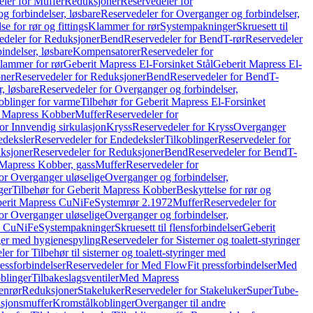
ler for Muffer
Reduksjoner
Reservedeler for
g forbindelser, løsbare
Reservedeler for Overganger og forbindelser,
se for rør og fittings
Klammer for rør
Systempakninger
Skruesett til
edeler for Reduksjoner
Bend
Reservedeler for Bend
T-rør
Reservedeler
indelser, løsbare
Kompensatorer
Reservedeler for
lammer for rør
Geberit Mapress El-Forsinket Stål
Geberit Mapress El-
ner
Reservedeler for Reduksjoner
Bend
Reservedeler for Bend
T-
, løsbare
Reservedeler for Overganger og forbindelser,
oblinger for varme
Tilbehør for Geberit Mapress El-Forsinket
t Mapress Kobber
Muffer
Reservedeler for
or Innvendig sirkulasjon
Kryss
Reservedeler for Kryss
Overganger
deksler
Reservedeler for Endedeksler
Tilkoblinger
Reservedeler for
ksjoner
Reservedeler for Reduksjoner
Bend
Reservedeler for Bend
T-
 Mapress Kobber, gass
Muffer
Reservedeler for
or Overganger uløselige
Overganger og forbindelser,
ger
Tilbehør for Geberit Mapress Kobber
Beskyttelse for rør og
berit Mapress CuNiFe
Systemrør 2.1972
Muffer
Reservedeler for
or Overganger uløselige
Overganger og forbindelser,
ss CuNiFe
Systempakninger
Skruesett til flensforbindelser
Geberit
nger med hygienespyling
Reservedeler for Sisterner og toalett-styringer
er for Tilbehør til sisterner og toalett-styringer med
essforbindelser
Reservedeler for Med FlowFit pressforbindelser
Med
blinger
Tilbakeslagsventiler
Med Mapress
enrør
Reduksjoner
Stakeluker
Reservedeler for Stakeluker
SuperTube-
nsjonsmuffer
Kromstålkoblinger
Overganger til andre