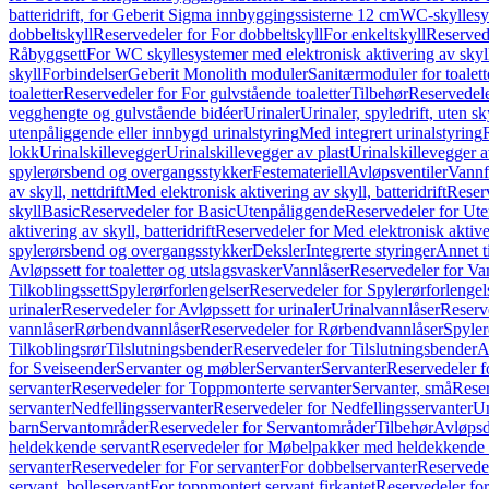
batteridrift, for Geberit Sigma innbyggingssisterne 12 cm
WC-skyllesys
dobbeltskyll
Reservedeler for For dobbeltskyll
For enkeltskyll
Reservede
Råbyggsett
For WC skyllesystemer med elektronisk aktivering av skyl
skyll
Forbindelser
Geberit Monolith moduler
Sanitærmoduler for toalett
toaletter
Reservedeler for For gulvstående toaletter
Tilbehør
Reservedele
vegghengte og gulvstående bidéer
Urinaler
Urinaler, spyledrift, uten s
utenpåliggende eller innbygd urinalstyring
Med integrert urinalstyring
lokk
Urinalskillevegger
Urinalskillevegger av plast
Urinalskillevegger a
spylerørsbend og overgangsstykker
Festemateriell
Avløpsventiler
Vannf
av skyll, nettdrift
Med elektronisk aktivering av skyll, batteridrift
Reserv
skyll
Basic
Reservedeler for Basic
Utenpåliggende
Reservedeler for Ut
aktivering av skyll, batteridrift
Reservedeler for Med elektronisk aktiveri
spylerørsbend og overgangsstykker
Deksler
Integrerte styringer
Annet t
Avløpssett for toaletter og utslagsvasker
Vannlåser
Reservedeler for Va
Tilkoblingssett
Spylerørforlengelser
Reservedeler for Spylerørforlengel
urinaler
Reservedeler for Avløpssett for urinaler
Urinalvannlåser
Reserv
vannlåser
Rørbendvannlåser
Reservedeler for Rørbendvannlåser
Spyler
Tilkoblingsrør
Tilslutningsbender
Reservedeler for Tilslutningsbender
A
for Sveiseender
Servanter og møbler
Servanter
Servanter
Reservedeler f
servanter
Reservedeler for Toppmonterte servanter
Servanter, små
Reser
servanter
Nedfellingsservanter
Reservedeler for Nedfellingsservanter
Un
barn
Servantområder
Reservedeler for Servantområder
Tilbehør
Avløpsd
heldekkende servant
Reservedeler for Møbelpakker med heldekkende 
servanter
Reservedeler for For servanter
For dobbelservanter
Reservedel
servant, bolleservant
For toppmontert servant firkantet
Reservedeler for