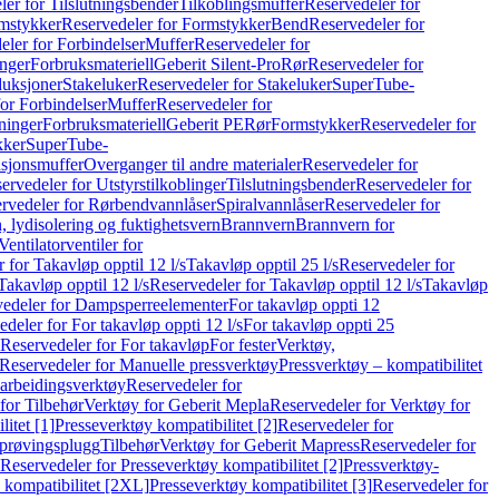
er for Tilslutningsbender
Tilkoblingsmuffer
Reservedeler for
mstykker
Reservedeler for Formstykker
Bend
Reservedeler for
eler for Forbindelser
Muffer
Reservedeler for
nger
Forbruksmateriell
Geberit Silent-Pro
Rør
Reservedeler for
duksjoner
Stakeluker
Reservedeler for Stakeluker
SuperTube-
or Forbindelser
Muffer
Reservedeler for
ninger
Forbruksmateriell
Geberit PE
Rør
Formstykker
Reservedeler for
kker
SuperTube-
nsjonsmuffer
Overganger til andre materialer
Reservedeler for
ervedeler for Utstyrstilkoblinger
Tilslutningsbender
Reservedeler for
rvedeler for Rørbendvannlåser
Spiralvannlåser
Reservedeler for
 lydisolering og fuktighetsvern
Brannvern
Brannvern for
Ventilatorventiler for
 for Takavløp opptil 12 l/s
Takavløp opptil 25 l/s
Reservedeler for
Takavløp opptil 12 l/s
Reservedeler for Takavløp opptil 12 l/s
Takavløp
edeler for Dampsperreelementer
For takavløp oppti 12
deler for For takavløp oppti 12 l/s
For takavløp oppti 25
Reservedeler for For takavløp
For fester
Verktøy,
Reservedeler for Manuelle pressverktøy
Pressverktøy – kompatibilitet
arbeidingsverktøy
Reservedeler for
for Tilbehør
Verktøy for Geberit Mepla
Reservedeler for Verktøy for
itet [1]
Presseverktøy kompatibilitet [2]
Reservedeler for
kprøvingsplugg
Tilbehør
Verktøy for Geberit Mapress
Reservedeler for
Reservedeler for Presseverktøy kompatibilitet [2]
Pressverktøy-
 kompatibilitet [2XL]
Presseverktøy kompatibilitet [3]
Reservedeler for