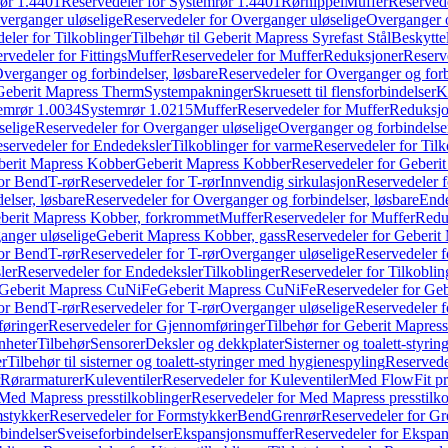
ør 1.4401
Reservedeler for Systemrør 1.4401
Rørnippel
Muffer
Reservede
verganger uløselige
Reservedeler for Overganger uløselige
Overganger o
eler for Tilkoblinger
Tilbehør til Geberit Mapress Syrefast Stål
Beskyttel
rvedeler for Fittings
Muffer
Reservedeler for Muffer
Reduksjoner
Reserv
verganger og forbindelser, løsbare
Reservedeler for Overganger og forb
 Geberit Mapress Therm
Systempakninger
Skruesett til flensforbindelser
K
emrør 1.0034
Systemrør 1.0215
Muffer
Reservedeler for Muffer
Reduksjo
selige
Reservedeler for Overganger uløselige
Overganger og forbindelser
servedeler for Endedeksler
Tilkoblinger for varme
Reservedeler for Tilk
berit Mapress Kobber
Geberit Mapress Kobber
Reservedeler for Geberi
for Bend
T-rør
Reservedeler for T-rør
Innvendig sirkulasjon
Reservedeler f
elser, løsbare
Reservedeler for Overganger og forbindelser, løsbare
Ende
eberit Mapress Kobber, forkrommet
Muffer
Reservedeler for Muffer
Redu
anger uløselige
Geberit Mapress Kobber, gass
Reservedeler for Geberit
for Bend
T-rør
Reservedeler for T-rør
Overganger uløselige
Reservedeler f
ler
Reservedeler for Endedeksler
Tilkoblinger
Reservedeler for Tilkoblin
Geberit Mapress CuNiFe
Geberit Mapress CuNiFe
Reservedeler for Ge
for Bend
T-rør
Reservedeler for T-rør
Overganger uløselige
Reservedeler f
øringer
Reservedeler for Gjennomføringer
Tilbehør for Geberit Mapre
nheter
Tilbehør
Sensorer
Deksler og dekkplater
Sisterner og toalett-styri
er
Tilbehør til sisterner og toalett-styringer med hygienespyling
Reservedel
Rørarmaturer
Kuleventiler
Reservedeler for Kuleventiler
Med FlowFit pr
Med Mapress presstilkoblinger
Reservedeler for Med Mapress presstilko
stykker
Reservedeler for Formstykker
Bend
Grenrør
Reservedeler for Gr
bindelser
Sveiseforbindelser
Ekspansjonsmuffer
Reservedeler for Ekspa