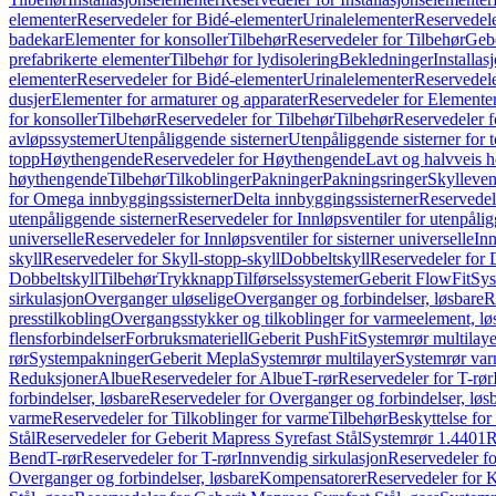
elementer
Reservedeler for Bidé-elementer
Urinalelementer
Reservedele
badekar
Elementer for konsoller
Tilbehør
Reservedeler for Tilbehør
Gebe
prefabrikerte elementer
Tilbehør for lydisolering
Bekledninger
Installas
elementer
Reservedeler for Bidé-elementer
Urinalelementer
Reservedele
dusjer
Elementer for armaturer og apparater
Reservedeler for Elementer
for konsoller
Tilbehør
Reservedeler for Tilbehør
Tilbehør
Reservedeler f
avløpssystemer
Utenpåliggende sisterner
Utenpåliggende sisterner for to
topp
Høythengende
Reservedeler for Høythengende
Lavt og halvveis 
høythengende
Tilbehør
Tilkoblinger
Pakninger
Pakningsringer
Skylleven
for Omega innbyggingssisterner
Delta innbyggingssisterner
Reservedel
utenpåliggende sisterner
Reservedeler for Innløpsventiler for utenpålig
universelle
Reservedeler for Innløpsventiler for sisterner universelle
Inn
skyll
Reservedeler for Skyll-stopp-skyll
Dobbeltskyll
Reservedeler for 
Dobbeltskyll
Tilbehør
Trykknapp
Tilførselssystemer
Geberit FlowFit
Sys
sirkulasjon
Overganger uløselige
Overganger og forbindelser, løsbare
R
presstilkobling
Overgangsstykker og tilkoblinger for varmeelement, lø
flensforbindelser
Forbruksmateriell
Geberit PushFit
Systemrør multilaye
rør
Systempakninger
Geberit Mepla
Systemrør multilayer
Systemrør var
Reduksjoner
Albue
Reservedeler for Albue
T-rør
Reservedeler for T-rør
forbindelser, løsbare
Reservedeler for Overganger og forbindelser, løs
varme
Reservedeler for Tilkoblinger for varme
Tilbehør
Beskyttelse for 
Stål
Reservedeler for Geberit Mapress Syrefast Stål
Systemrør 1.4401
R
Bend
T-rør
Reservedeler for T-rør
Innvendig sirkulasjon
Reservedeler fo
Overganger og forbindelser, løsbare
Kompensatorer
Reservedeler for 