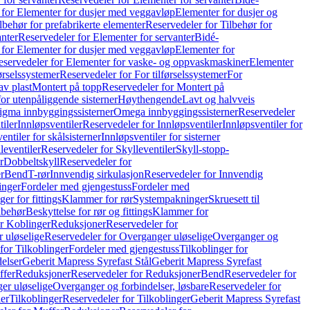
 for Elementer for dusjer med veggavløp
Elementer for dusjer og
lbehør for prefabrikerte elementer
Reservedeler for Tilbehør for
anter
Reservedeler for Elementer for servanter
Bidé-
 for Elementer for dusjer med veggavløp
Elementer for
eservedeler for Elementer for vaske- og oppvaskmaskiner
Elementer
førselssystemer
Reservedeler for For tilførselssystemer
For
av plast
Montert på topp
Reservedeler for Montert på
for utenpåliggende sisterner
Høythengende
Lavt og halvveis
Sigma innbyggingssisterner
Omega innbyggingssisterner
Reservedeler
tiler
Innløpsventiler
Reservedeler for Innløpsventiler
Innløpsventiler for
ntiler for skålsisterner
Innløpsventiler for sisterner
leventiler
Reservedeler for Skylleventiler
Skyll-stopp-
r
Dobbeltskyll
Reservedeler for
r
Bend
T-rør
Innvendig sirkulasjon
Reservedeler for Innvendig
inger
Fordeler med gjengestuss
Fordeler med
ger for fittings
Klammer for rør
Systempakninger
Skruesett til
lbehør
Beskyttelse for rør og fittings
Klammer for
or Koblinger
Reduksjoner
Reservedeler for
 uløselige
Reservedeler for Overganger uløselige
Overganger og
for Tilkoblinger
Fordeler med gjengestuss
Tilkoblinger for
delser
Geberit Mapress Syrefast Stål
Geberit Mapress Syrefast
ffer
Reduksjoner
Reservedeler for Reduksjoner
Bend
Reservedeler for
er uløselige
Overganger og forbindelser, løsbare
Reservedeler for
er
Tilkoblinger
Reservedeler for Tilkoblinger
Geberit Mapress Syrefast