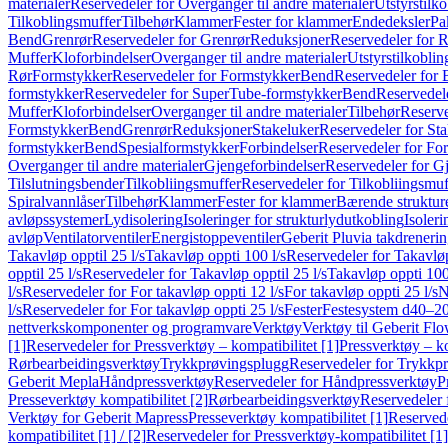
materialer
Reservedeler for Overganger til andre materialer
Utstyrstilko
Tilkoblingsmuffer
Tilbehør
Klammer
Fester for klammer
Endedeksler
Pa
Bend
Grenrør
Reservedeler for Grenrør
Reduksjoner
Reservedeler for 
Muffer
Kloforbindelser
Overganger til andre materialer
Utstyrstilkoblin
Rør
Formstykker
Reservedeler for Formstykker
Bend
Reservedeler for
formstykker
Reservedeler for SuperTube-formstykker
Bend
Reservedel
Muffer
Kloforbindelser
Overganger til andre materialer
Tilbehør
Reserve
Formstykker
Bend
Grenrør
Reduksjoner
Stakeluker
Reservedeler for St
formstykker
Bend
Spesialformstykker
Forbindelser
Reservedeler for For
Overganger til andre materialer
Gjengeforbindelser
Reservedeler for G
Tilslutningsbender
Tilkobliingsmuffer
Reservedeler for Tilkobliingsmuf
Spiralvannlåser
Tilbehør
Klammer
Fester for klammer
Bærende struktur
avløpssystemer
Lydisolering
Isoleringer for strukturlydutkobling
Isoleri
avløp
Ventilatorventiler
Energistoppeventiler
Geberit Pluvia takdreneri
Takavløp opptil 25 l/s
Takavløp oppti 100 l/s
Reservedeler for Takavløp
opptil 25 l/s
Reservedeler for Takavløp opptil 25 l/s
Takavløp oppti 100
l/s
Reservedeler for For takavløp oppti 12 l/s
For takavløp oppti 25 l/s
N
l/s
Reservedeler for For takavløp oppti 25 l/s
Fester
Festesystem d40–2
nettverkskomponenter og programvare
Verktøy
Verktøy til Geberit Flo
[1]
Reservedeler for Pressverktøy – kompatibilitet [1]
Pressverktøy – ko
Rørbearbeidingsverktøy
Trykkprøvingsplugg
Reservedeler for Trykkp
Geberit Mepla
Håndpressverktøy
Reservedeler for Håndpressverktøy
P
Presseverktøy kompatibilitet [2]
Rørbearbeidingsverktøy
Reservedeler 
Verktøy for Geberit Mapress
Presseverktøy kompatibilitet [1]
Reservede
kompatibilitet [1] / [2]
Reservedeler for Pressverktøy-kompatibilitet [1] 