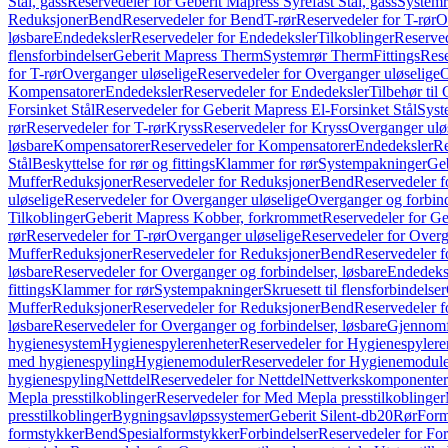
Stål, gass
Reservedeler for Geberit Mapress Syrefast Stål, gass
Systemr
Reduksjoner
Bend
Reservedeler for Bend
T-rør
Reservedeler for T-rør
O
løsbare
Endedeksler
Reservedeler for Endedeksler
Tilkoblinger
Reserved
flensforbindelser
Geberit Mapress Therm
Systemrør Therm
Fittings
Rese
for T-rør
Overganger uløselige
Reservedeler for Overganger uløselige
O
Kompensatorer
Endedeksler
Reservedeler for Endedeksler
Tilbehør til
Forsinket Stål
Reservedeler for Geberit Mapress El-Forsinket Stål
Syst
rør
Reservedeler for T-rør
Kryss
Reservedeler for Kryss
Overganger ulø
løsbare
Kompensatorer
Reservedeler for Kompensatorer
Endedeksler
Re
Stål
Beskyttelse for rør og fittings
Klammer for rør
Systempakninger
Ge
Muffer
Reduksjoner
Reservedeler for Reduksjoner
Bend
Reservedeler 
uløselige
Reservedeler for Overganger uløselige
Overganger og forbind
Tilkoblinger
Geberit Mapress Kobber, forkrommet
Reservedeler for G
rør
Reservedeler for T-rør
Overganger uløselige
Reservedeler for Overg
Muffer
Reduksjoner
Reservedeler for Reduksjoner
Bend
Reservedeler 
løsbare
Reservedeler for Overganger og forbindelser, løsbare
Endedeks
fittings
Klammer for rør
Systempakninger
Skruesett til flensforbindelser
Muffer
Reduksjoner
Reservedeler for Reduksjoner
Bend
Reservedeler 
løsbare
Reservedeler for Overganger og forbindelser, løsbare
Gjennomf
hygienesystem
Hygienespylerenheter
Reservedeler for Hygienespylere
med hygienespyling
Hygienemoduler
Reservedeler for Hygienemodul
hygienespyling
Nettdel
Reservedeler for Nettdel
Nettverkskomponenter
Mepla presstilkoblinger
Reservedeler for Med Mepla presstilkoblinger
presstilkoblinger
Bygningsavløpssystemer
Geberit Silent-db20
Rør
Form
formstykker
Bend
Spesialformstykker
Forbindelser
Reservedeler for For