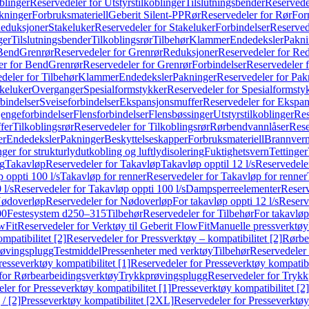
blinger
Reservedeler for Utstyrstilkoblinger
Tilslutningsbender
Reservedel
kninger
Forbruksmateriell
Geberit Silent-PP
Rør
Reservedeler for Rør
For
Reduksjoner
Stakeluker
Reservedeler for Stakeluker
Forbindelser
Reserved
ger
Tilslutningsbender
Tilkoblingsrør
Tilbehør
Klammer
Endedeksler
Pakni
 Bend
Grenrør
Reservedeler for Grenrør
Reduksjoner
Reservedeler for Re
er for Bend
Grenrør
Reservedeler for Grenrør
Forbindelser
Reservedeler f
deler for Tilbehør
Klammer
Endedeksler
Pakninger
Reservedeler for Pak
akeluker
Overganger
Spesialformstykker
Reservedeler for Spesialformsty
bindelser
Sveiseforbindelser
Ekspansjonsmuffer
Reservedeler for Ekspa
jengeforbindelser
Flensforbindelser
Flensbøssinger
Utstyrstilkoblinger
Res
fer
Tilkoblingsrør
Reservedeler for Tilkoblingsrør
Rørbendvannlåser
Rese
er
Endedeksler
Pakninger
Beskyttelseskapper
Forbruksmateriell
Brannvern,
nger for strukturlydutkobling og luftlydisolering
Fuktighetsvern
Tettinger
ng
Takavløp
Reservedeler for Takavløp
Takavløp opptil 12 l/s
Reservedeler
 oppti 100 l/s
Takavløp for renner
Reservedeler for Takavløp for renner
 l/s
Reservedeler for Takavløp oppti 100 l/s
Dampsperreelementer
Reserv
ødoverløp
Reservedeler for Nødoverløp
For takavløp oppti 12 l/s
Reserve
00
Festesystem d250–315
Tilbehør
Reservedeler for Tilbehør
For takavløp
wFit
Reservedeler for Verktøy til Geberit FlowFit
Manuelle pressverktøy
mpatibilitet [2]
Reservedeler for Pressverktøy – kompatibilitet [2]
Rørbe
røvingsplugg
Testmiddel
Pressenheter med verktøy
Tilbehør
Reservedeler 
resseverktøy kompatibilitet [1]
Reservedeler for Presseverktøy kompatibil
for Rørbearbeidingsverktøy
Trykkprøvingsplugg
Reservedeler for Tryk
ler for Presseverktøy kompatibilitet [1]
Presseverktøy kompatibilitet [2]
/ [2]
Presseverktøy kompatibilitet [2XL]
Reservedeler for Presseverktøy