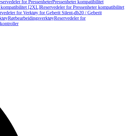
servedeler for Pressenheter
Pressenheter kompatibilitet
 kompatibilitet [2XL]
Reservedeler for Pressenheter kompatibilitet
vedeler for Verktøy for Geberit Silent-db20 / Geberit
rktøy
Rørbearbeidingsverktøy
Reservedeler for
kontroller