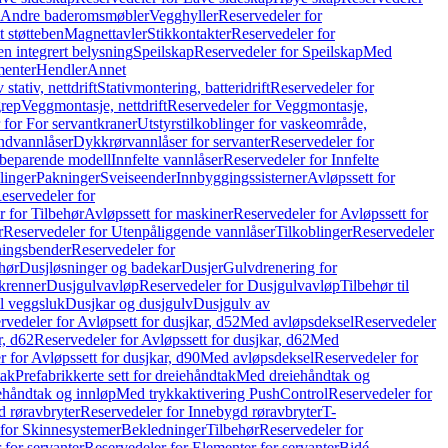
r Andre baderomsmøbler
Vegghyller
Reservedeler for
t støtteben
Magnettavler
Stikkontakter
Reservedeler for
n integrert belysning
Speilskap
Reservedeler for Speilskap
Med
menter
Hendler
Annet
tativ, nettdrift
Stativmontering, batteridrift
Reservedeler for
grep
Veggmontasje, nettdrift
Reservedeler for Veggmontasje,
 for For servantkraner
Utstyrstilkoblinger for vaskeområde,
ndvannlåser
Dykkrørvannlåser for servanter
Reservedeler for
ssbeparende modell
Innfelte vannlåser
Reservedeler for Innfelte
linger
Pakninger
Sveiseender
Innbyggingssisterner
Avløpssett for
eservedeler for
r for Tilbehør
Avløpssett for maskiner
Reservedeler for Avløpssett for
r
Reservedeler for Utenpåliggende vannlåser
Tilkoblinger
Reservedeler
tningsbender
Reservedeler for
hør
Dusjløsninger og badekar
Dusjer
Gulvdrenering for
ukrenner
Dusjgulvavløp
Reservedeler for Dusjgulvavløp
Tilbehør til
il veggsluk
Dusjkar og dusjgulv
Dusjgulv av
rvedeler for Avløpsett for dusjkar, d52
Med avløpsdeksel
Reservedeler
r, d62
Reservedeler for Avløpssett for dusjkar, d62
Med
 for Avløpssett for dusjkar, d90
Med avløpsdeksel
Reservedeler for
tak
Prefabrikkerte sett for dreiehåndtak
Med dreiehåndtak og
iehåndtak og innløp
Med trykkaktivering PushControl
Reservedeler for
 røravbryter
Reservedeler for Innebygd røravbryter
T-
 for Skinnesystemer
Bekledninger
Tilbehør
Reservedeler for
 for servanter
Reservedeler for Elementer for servanter
Bidé-