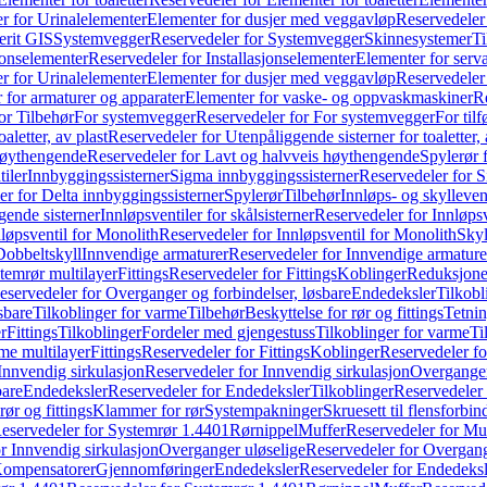
r for Urinalelementer
Elementer for dusjer med veggavløp
Reservedeler
rit GIS
Systemvegger
Reservedeler for Systemvegger
Skinnesystemer
Ti
jonselementer
Reservedeler for Installasjonselementer
Elementer for serv
r for Urinalelementer
Elementer for dusjer med veggavløp
Reservedeler
 for armaturer og apparater
Elementer for vaske- og oppvaskmaskiner
R
or Tilbehør
For systemvegger
Reservedeler for For systemvegger
For til
aletter, av plast
Reservedeler for Utenpåliggende sisterner for toaletter, 
høythengende
Reservedeler for Lavt og halvveis høythengende
Spylerør 
tiler
Innbyggingssisterner
Sigma innbyggingssisterner
Reservedeler for 
er for Delta innbyggingssisterner
Spylerør
Tilbehør
Innløps- og skylleven
gende sisterner
Innløpsventiler for skålsisterner
Reservedeler for Innløpsve
løpsventil for Monolith
Reservedeler for Innløpsventil for Monolith
Skyl
Dobbeltskyll
Innvendige armaturer
Reservedeler for Innvendige armature
temrør multilayer
Fittings
Reservedeler for Fittings
Koblinger
Reduksjone
eservedeler for Overganger og forbindelser, løsbare
Endedeksler
Tilkobl
sbare
Tilkoblinger for varme
Tilbehør
Beskyttelse for rør og fittings
Tetnin
r
Fittings
Tilkoblinger
Fordeler med gjengestuss
Tilkoblinger for varme
Ti
me multilayer
Fittings
Reservedeler for Fittings
Koblinger
Reservedeler f
Innvendig sirkulasjon
Reservedeler for Innvendig sirkulasjon
Overganger
bare
Endedeksler
Reservedeler for Endedeksler
Tilkoblinger
Reservedeler 
rør og fittings
Klammer for rør
Systempakninger
Skruesett til flensforbin
eservedeler for Systemrør 1.4401
Rørnippel
Muffer
Reservedeler for Mu
r Innvendig sirkulasjon
Overganger uløselige
Reservedeler for Overgang
Kompensatorer
Gjennomføringer
Endedeksler
Reservedeler for Endedeksl