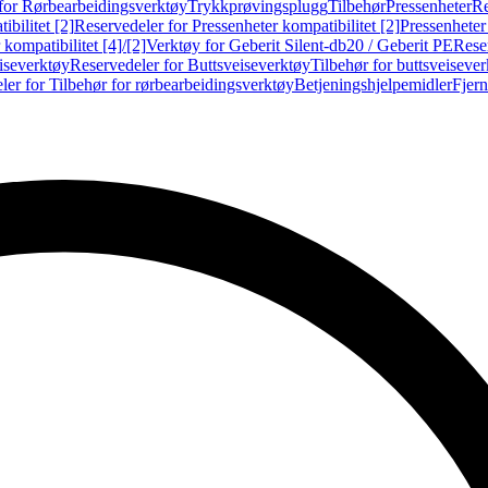
for Rørbearbeidingsverktøy
Trykkprøvingsplugg
Tilbehør
Pressenheter
Re
ibilitet [2]
Reservedeler for Pressenheter kompatibilitet [2]
Pressenheter
kompatibilitet [4]/[2]
Verktøy for Geberit Silent-db20 / Geberit PE
Reser
iseverktøy
Reservedeler for Buttsveiseverktøy
Tilbehør for buttsveiseve
ler for Tilbehør for rørbearbeidingsverktøy
Betjeningshjelpemidler
Fjern