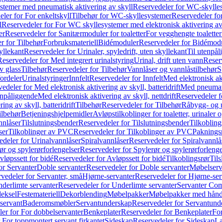
temer med pneumatisk aktivering av skyll
Reservedeler for WC-skylles
ler for For enkeltskyll
Tilbehør for WC-skyllesystemer
Reservedeler fo
l
Reservedeler for For WC skyllesystemer med elektronisk aktivering av
er
Reservedeler for Sanitærmoduler for toaletter
For vegghengte toaletter
r for Tilbehør
Forbruksmateriell
Bidémoduler
Reservedeler for Bidémod
kyllekant
Reservedeler for Urinaler, spyledrift, uten skyllekant
Til utenpål
Reservedeler for Med integrert urinalstyring
Urinal, drift uten vann
Reserv
v glass
Tilbehør
Reservedeler for Tilbehør
Vannlåser og vannlåstilbehør
S
ordeler
Urinalstyringer
Innfelt
Reservedeler for Innfelt
Med elektronisk akt
edeler for Med elektronisk aktivering av skyll, batteridrift
Med pneumati
enpåliggende
Med elektronisk aktivering av skyll, nettdrift
Reservedeler fo
ng av skyll, batteridrift
Tilbehør
Reservedeler for Tilbehør
Råbygg- og u
ilbehør
Betjeningshjelpemidler
Avløpstilkoblinger for toaletter, urinaler 
nnlåser
Tilslutningsbender
Reservedeler for Tilslutningsbender
Tilkobling
ser
Tilkoblinger av PVC
Reservedeler for Tilkoblinger av PVC
Paknings
edeler for Urinalvannlåser
Spiralvannlåser
Reservedeler for Spiralvannlå
ør og spylerørforlengelser
Reservedeler for Spylerør og spylerørforlenge
vløpssett for bidé
Reservedeler for Avløpssett for bidé
Tilkoblingsrør
Til
or Servanter
Doble servanter
Reservedeler for Doble servanter
Møbelserv
vedeler for Servanter, små
Hjørne-servanter
Reservedeler for Hjørne-ser
derlimte servanter
Reservedeler for Underlimte servanter
Servanter Com
eksel
Festemateriell
Dekorblending
Møbelpakker
Møbelpakker med hån
servant
Baderomsmøbler
Servantunderskap
Reservedeler for Servantund
er for For dobbelservanter
Benkeplater
Reservedeler for Benkeplater
For
 For toppmontert servant firkantet
Sideskap
Reservedeler for Sideskap
La