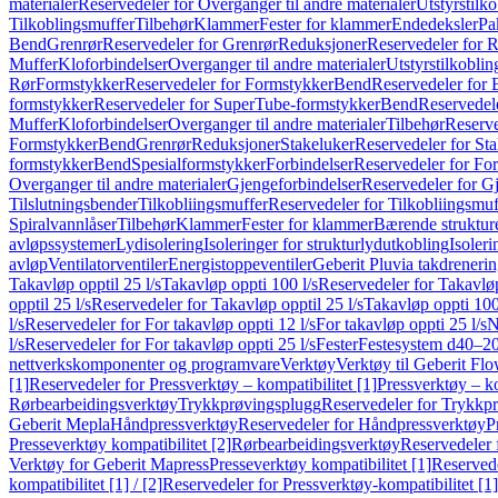
materialer
Reservedeler for Overganger til andre materialer
Utstyrstilko
Tilkoblingsmuffer
Tilbehør
Klammer
Fester for klammer
Endedeksler
Pa
Bend
Grenrør
Reservedeler for Grenrør
Reduksjoner
Reservedeler for 
Muffer
Kloforbindelser
Overganger til andre materialer
Utstyrstilkoblin
Rør
Formstykker
Reservedeler for Formstykker
Bend
Reservedeler for
formstykker
Reservedeler for SuperTube-formstykker
Bend
Reservedel
Muffer
Kloforbindelser
Overganger til andre materialer
Tilbehør
Reserve
Formstykker
Bend
Grenrør
Reduksjoner
Stakeluker
Reservedeler for St
formstykker
Bend
Spesialformstykker
Forbindelser
Reservedeler for For
Overganger til andre materialer
Gjengeforbindelser
Reservedeler for G
Tilslutningsbender
Tilkobliingsmuffer
Reservedeler for Tilkobliingsmuf
Spiralvannlåser
Tilbehør
Klammer
Fester for klammer
Bærende struktur
avløpssystemer
Lydisolering
Isoleringer for strukturlydutkobling
Isoleri
avløp
Ventilatorventiler
Energistoppeventiler
Geberit Pluvia takdreneri
Takavløp opptil 25 l/s
Takavløp oppti 100 l/s
Reservedeler for Takavløp
opptil 25 l/s
Reservedeler for Takavløp opptil 25 l/s
Takavløp oppti 100
l/s
Reservedeler for For takavløp oppti 12 l/s
For takavløp oppti 25 l/s
N
l/s
Reservedeler for For takavløp oppti 25 l/s
Fester
Festesystem d40–2
nettverkskomponenter og programvare
Verktøy
Verktøy til Geberit Flo
[1]
Reservedeler for Pressverktøy – kompatibilitet [1]
Pressverktøy – ko
Rørbearbeidingsverktøy
Trykkprøvingsplugg
Reservedeler for Trykkp
Geberit Mepla
Håndpressverktøy
Reservedeler for Håndpressverktøy
P
Presseverktøy kompatibilitet [2]
Rørbearbeidingsverktøy
Reservedeler 
Verktøy for Geberit Mapress
Presseverktøy kompatibilitet [1]
Reservede
kompatibilitet [1] / [2]
Reservedeler for Pressverktøy-kompatibilitet [1] 