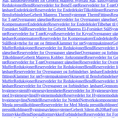
Stål, gass
Reservedeler for Geberit Mapress Syrefast Stål, gass
Systemr
Reduksjoner
Bend
Reservedeler for Bend
T-rør
Reservedeler for T-rør
O
løsbare
Endedeksler
Reservedeler for Endedeksler
Tilkoblinger
Reserved
flensforbindelser
Geberit Mapress Therm
Systemrør Therm
Fittings
Rese
for T-rør
Overganger uløselige
Reservedeler for Overganger uløselige
O
Kompensatorer
Endedeksler
Reservedeler for Endedeksler
Tilbehør til
Forsinket Stål
Reservedeler for Geberit Mapress El-Forsinket Stål
Syst
rør
Reservedeler for T-rør
Kryss
Reservedeler for Kryss
Overganger ulø
løsbare
Kompensatorer
Reservedeler for Kompensatorer
Endedeksler
Re
Stål
Beskyttelse for rør og fittings
Klammer for rør
Systempakninger
Ge
Muffer
Reduksjoner
Reservedeler for Reduksjoner
Bend
Reservedeler 
uløselige
Reservedeler for Overganger uløselige
Overganger og forbind
Tilkoblinger
Geberit Mapress Kobber, forkrommet
Reservedeler for G
rør
Reservedeler for T-rør
Overganger uløselige
Reservedeler for Overg
Muffer
Reduksjoner
Reservedeler for Reduksjoner
Bend
Reservedeler 
løsbare
Reservedeler for Overganger og forbindelser, løsbare
Endedeks
fittings
Klammer for rør
Systempakninger
Skruesett til flensforbindelser
Muffer
Reduksjoner
Reservedeler for Reduksjoner
Bend
Reservedeler 
løsbare
Reservedeler for Overganger og forbindelser, løsbare
Gjennomf
hygienesystem
Hygienespylerenheter
Reservedeler for Hygienespylere
med hygienespyling
Hygienemoduler
Reservedeler for Hygienemodul
hygienespyling
Nettdel
Reservedeler for Nettdel
Nettverkskomponenter
Mepla presstilkoblinger
Reservedeler for Med Mepla presstilkoblinger
presstilkoblinger
Bygningsavløpssystemer
Geberit Silent-db20
Rør
Form
formstykker
Bend
Spesialformstykker
Forbindelser
Reservedeler for For