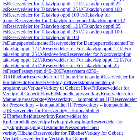
l/s
Reservedeler for Takavløp opptil 12 l/s
Takavløp opptil 25
l/s
Reservedeler for Takavløp opptil 25 l/s
Takavløp oppti 100
l/s
Reservedeler for Takavløp oppti 100 l/s
Takavløp for
renner
Reservedeler for Takavløp for renner
Takavløp opptil 12
l/s
Reservedeler for Takavløp opptil 12 l/s
Takavløp opptil 25
l/s
Reservedeler for Takavløp opptil 25 l/s
Takavløp oppti 100
l/s
Reservedeler for Takavløp oppti 100
l/s
Dampsperreelementer
Reservedeler for Dampsperreelementer
For
takavløp oppti 12 l/s
Reservedeler for For takavløp oppti 12 l/s
For
takavløp oppti 25 l/s
Nødoverløp
Reservedeler for Nødoverløp
For
takavløp oppti 12 l/s
Reservedeler for For takavløp oppti 12 l/s
For
takavløp oppti 25 l/s
Reservedeler for For takavløp oppti 25
l/s
Fester
Festesystem d40–200
Festesystem d250–
315
Tilbehør
Reservedeler for Tilbehør
For takavløp
Reservedeler for
For takavløp
For fester
Verktøy, nettverkskomponenter og
programvare
Verktøy
Verktøy til Geberit FlowFit
Reservedeler for
Verktøy til Geberit FlowFit
Manuelle pressverktøy
Reservedeler for
Manuelle pressverktøy
Pressverktøy – kompatibilitet [1]
Reservedeler
for Pressverktøy – kompatibilitet [1]
Pressverktøy – kompatibilitet
[2]
Reservedeler for Pressverktøy – kompatibilitet
[2]
Rørbearbeidingsverktøy
Reservedeler for
Rørbearbeidingsverktøy
Trykkprøvingsplugg
Reservedeler for
Trykkprøvingsplugg
Testmiddel
Pressenheter med
verktøy
Tilbehør
Reservedeler for Tilbehør
Verktøy for Geberit
Mepla
Reservedeler for Verktøy for Geberit