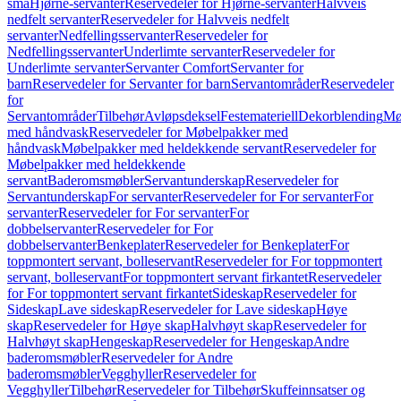
små
Hjørne-servanter
Reservedeler for Hjørne-servanter
Halvveis
nedfelt servanter
Reservedeler for Halvveis nedfelt
servanter
Nedfellingsservanter
Reservedeler for
Nedfellingsservanter
Underlimte servanter
Reservedeler for
Underlimte servanter
Servanter Comfort
Servanter for
barn
Reservedeler for Servanter for barn
Servantområder
Reservedeler
for
Servantområder
Tilbehør
Avløpsdeksel
Festemateriell
Dekorblending
Mø
med håndvask
Reservedeler for Møbelpakker med
håndvask
Møbelpakker med heldekkende servant
Reservedeler for
Møbelpakker med heldekkende
servant
Baderomsmøbler
Servantunderskap
Reservedeler for
Servantunderskap
For servanter
Reservedeler for For servanter
For
servanter
Reservedeler for For servanter
For
dobbelservanter
Reservedeler for For
dobbelservanter
Benkeplater
Reservedeler for Benkeplater
For
toppmontert servant, bolleservant
Reservedeler for For toppmontert
servant, bolleservant
For toppmontert servant firkantet
Reservedeler
for For toppmontert servant firkantet
Sideskap
Reservedeler for
Sideskap
Lave sideskap
Reservedeler for Lave sideskap
Høye
skap
Reservedeler for Høye skap
Halvhøyt skap
Reservedeler for
Halvhøyt skap
Hengeskap
Reservedeler for Hengeskap
Andre
baderomsmøbler
Reservedeler for Andre
baderomsmøbler
Vegghyller
Reservedeler for
Vegghyller
Tilbehør
Reservedeler for Tilbehør
Skuffeinnsatser og