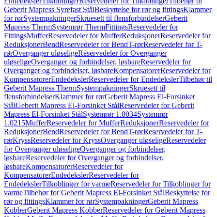
Endedeksler
Tilkoblinger
Reservedeler for Tilkoblinger
Tilbehør til
Geberit Mapress Syrefast Stål
Beskyttelse for rør og fittings
Klammer
for rør
Systempakninger
Skruesett til flensforbindelser
Geberit
Mapress Therm
Systemrør Therm
Fittings
Reservedeler for
Fittings
Muffer
Reservedeler for Muffer
Reduksjoner
Reservedeler for
Reduksjoner
Bend
Reservedeler for Bend
T-rør
Reservedeler for T-
rør
Overganger uløselige
Reservedeler for Overganger
uløselige
Overganger og forbindelser, løsbare
Reservedeler for
Overganger og forbindelser, løsbare
Kompensatorer
Reservedeler for
Kompensatorer
Endedeksler
Reservedeler for Endedeksler
Tilbehør til
Geberit Mapress Therm
Systempakninger
Skruesett til
flensforbindelser
Klammer for rør
Geberit Mapress El-Forsinket
Stål
Geberit Mapress El-Forsinket Stål
Reservedeler for Geberit
Mapress El-Forsinket Stål
Systemrør 1.0034
Systemrør
1.0215
Muffer
Reservedeler for Muffer
Reduksjoner
Reservedeler for
Reduksjoner
Bend
Reservedeler for Bend
T-rør
Reservedeler for T-
rør
Kryss
Reservedeler for Kryss
Overganger uløselige
Reservedeler
for Overganger uløselige
Overganger og forbindelser,
løsbare
Reservedeler for Overganger og forbindelser,
løsbare
Kompensatorer
Reservedeler for
Kompensatorer
Endedeksler
Reservedeler for
Endedeksler
Tilkoblinger for varme
Reservedeler for Tilkoblinger for
varme
Tilbehør for Geberit Mapress El-Forsinket Stål
Beskyttelse for
rør og fittings
Klammer for rør
Systempakninger
Geberit Mapress
Kobber
Geberit Mapress Kobber
Reservedeler for Geberit Mapress