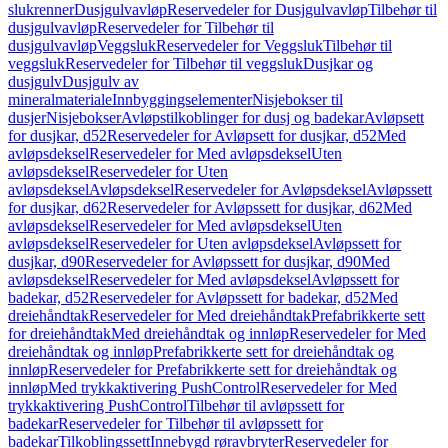
slukrenner
Dusjgulvavløp
Reservedeler for Dusjgulvavløp
Tilbehør til
dusjgulvavløp
Reservedeler for Tilbehør til
dusjgulvavløp
Veggsluk
Reservedeler for Veggsluk
Tilbehør til
veggsluk
Reservedeler for Tilbehør til veggsluk
Dusjkar og
dusjgulv
Dusjgulv av
mineralmateriale
Innbyggingselementer
Nisjebokser til
dusjer
Nisjebokser
Avløpstilkoblinger for dusj og badekar
Avløpsett
for dusjkar, d52
Reservedeler for Avløpsett for dusjkar, d52
Med
avløpsdeksel
Reservedeler for Med avløpsdeksel
Uten
avløpsdeksel
Reservedeler for Uten
avløpsdeksel
Avløpsdeksel
Reservedeler for Avløpsdeksel
Avløpssett
for dusjkar, d62
Reservedeler for Avløpssett for dusjkar, d62
Med
avløpsdeksel
Reservedeler for Med avløpsdeksel
Uten
avløpsdeksel
Reservedeler for Uten avløpsdeksel
Avløpssett for
dusjkar, d90
Reservedeler for Avløpssett for dusjkar, d90
Med
avløpsdeksel
Reservedeler for Med avløpsdeksel
Avløpssett for
badekar, d52
Reservedeler for Avløpssett for badekar, d52
Med
dreiehåndtak
Reservedeler for Med dreiehåndtak
Prefabrikkerte sett
for dreiehåndtak
Med dreiehåndtak og innløp
Reservedeler for Med
dreiehåndtak og innløp
Prefabrikkerte sett for dreiehåndtak og
innløp
Reservedeler for Prefabrikkerte sett for dreiehåndtak og
innløp
Med trykkaktivering PushControl
Reservedeler for Med
trykkaktivering PushControl
Tilbehør til avløpssett for
badekar
Reservedeler for Tilbehør til avløpssett for
badekar
Tilkoblingssett
Innebygd røravbryter
Reservedeler for