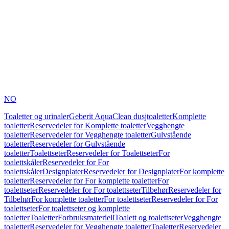
NO
Toaletter og urinaler
Geberit AquaClean dusjtoaletter
Komplette
toaletter
Reservedeler for Komplette toaletter
Vegghengte
toaletter
Reservedeler for Vegghengte toaletter
Gulvstående
toaletter
Reservedeler for Gulvstående
toaletter
Toalettseter
Reservedeler for Toalettseter
For
toalettskåler
Reservedeler for For
toalettskåler
Designplater
Reservedeler for Designplater
For komplette
toaletter
Reservedeler for For komplette toaletter
For
toalettseter
Reservedeler for For toalettseter
Tilbehør
Reservedeler for
Tilbehør
For komplette toaletter
For toalettseter
Reservedeler for For
toalettseter
For toalettseter og komplette
toaletter
Toaletter
Forbruksmateriell
Toalett og toalettseter
Vegghengte
toaletter
Reservedeler for Vegghengte toaletter
Toaletter
Reservedeler