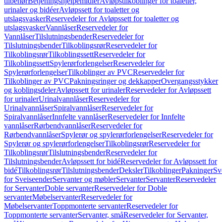
tilbehør
Betjeningshjelpemidler
Avløpstilkoblinger for toaletter,
urinaler og bidéer
Avløpssett for toaletter og
utslagsvasker
Reservedeler for Avløpssett for toaletter og
utslagsvasker
Vannlåser
Reservedeler for
Vannlåser
Tilslutningsbender
Reservedeler for
Tilslutningsbender
Tilkoblingsrør
Reservedeler for
Tilkoblingsrør
Tilkoblingssett
Reservedeler for
Tilkoblingssett
Spylerørforlengelser
Reservedeler for
Spylerørforlengelser
Tilkoblinger av PVC
Reservedeler for
Tilkoblinger av PVC
Pakningsringer og dekkapper
Overgangsstykker
og koblingsdeler
Avløpssett for urinaler
Reservedeler for Avløpssett
for urinaler
Urinalvannlåser
Reservedeler for
Urinalvannlåser
Spiralvannlåser
Reservedeler for
Spiralvannlåser
Innfelte vannlåser
Reservedeler for Innfelte
vannlåser
Rørbendvannlåser
Reservedeler for
Rørbendvannlåser
Spylerør og spylerørforlengelser
Reservedeler for
Spylerør og spylerørforlengelser
Tilkoblingsrør
Reservedeler for
Tilkoblingsrør
Tilslutningsbender
Reservedeler for
Tilslutningsbender
Avløpssett for bidé
Reservedeler for Avløpssett for
bidé
Tilkoblingsrør
Tilslutningsbender
Deksler
Tilkoblinger
Pakninger
Sv
for Sveiseender
Servanter og møbler
Servanter
Servanter
Reservedeler
for Servanter
Doble servanter
Reservedeler for Doble
servanter
Møbelservanter
Reservedeler for
Møbelservanter
Toppmonterte servanter
Reservedeler for
Toppmonterte servanter
Servanter, små
Reservedeler for Servanter,