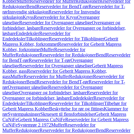
Kobber
Muffer
Reservedeler for Muffer
Reduksjoner
Reservedeler for
Reduksjoner
Bend
Reservedeler for Bend
T-rør
Reservedeler for T-
rør
Innvendig sirkulasjon
Reservedeler for Innvendig
sirkulasjon
Kryss
Reservedeler for Kryss
Overganger
uløselige
Reservedeler for Overganger uløselige
Overganger og
forbindelser, løsbare
Reservedeler for Overganger og forbindelser,
løsbare
Endedeksler
Reservedeler for
Endedeksler
Tilkoblinger
Reservedeler for Tilkoblinger
Geberit
Mapress Kobber, forkrommet
Reservedeler for Geberit Mapress
Kobber, forkrommet
Muffer
Reservedeler for
Muffer
Reduksjoner
Reservedeler for Reduksjoner
Bend
Reservedeler
for Bend
T-rør
Reservedeler for T-rør
Overganger
uløselige
Reservedeler for Overganger uløselige
Geberit Mapress
Kobber, gass
Reservedeler for Geberit Mapress Kobber,
gass
Muffer
Reservedeler for Muffer
Reduksjoner
Reservedeler for
Reduksjoner
Bend
Reservedeler for Bend
T-rør
Reservedeler for T-
rør
Overganger uløselige
Reservedeler for Overganger
uløselige
Overganger og forbindelser, løsbare
Reservedeler for
Overganger og forbindelser, løsbare
Endedeksler
Reservedeler for
Endedeksler
Tilkoblinger
Reservedeler for Tilkoblinger
Tilbehør for
Geberit Mapress Kobber
Beskyttelse for rør og fittings
Klammer for
rør
Systempakninger
Skruesett til flensforbindelser
Geberit Mapress
CuNiFe
Geberit Mapress CuNiFe
Reservedeler for Geberit Mapress
CuNiFe
Systemrør 2.1972
Muffer
Reservedeler for
Muffer
Reduksjoner
Reservedeler for Reduksjoner
Bend
Reservedeler