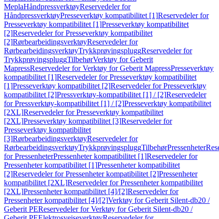
Mepla
Håndpressverktøy
Reservedeler for
Håndpressverktøy
Presseverktøy kompatibilitet [1]
Reservedeler for
Presseverktøy kompatibilitet [1]
Presseverktøy kompatibilitet
[2]
Reservedeler for Presseverktøy kompatibilitet
[2]
Rørbearbeidingsverktøy
Reservedeler for
Rørbearbeidingsverktøy
Trykkprøvingsplugg
Reservedeler for
Trykkprøvingsplugg
Tilbehør
Verktøy for Geberit
Mapress
Reservedeler for Verktøy for Geberit Mapress
Presseverktøy
kompatibilitet [1]
Reservedeler for Presseverktøy kompatibilitet
[1]
Presseverktøy kompatibilitet [2]
Reservedeler for Presseverktøy
kompatibilitet [2]
Pressverktøy-kompatibilitet [1] / [2]
Reservedeler
for Pressverktøy-kompatibilitet [1] / [2]
Presseverktøy kompatibilitet
[2XL]
Reservedeler for Presseverktøy kompatibilitet
[2XL]
Presseverktøy kompatibilitet [3]
Reservedeler for
Presseverktøy kompatibilitet
[3]
Rørbearbeidingsverktøy
Reservedeler for
Rørbearbeidingsverktøy
Trykkprøvingsplugg
Tilbehør
Pressenheter
Res
for Pressenheter
Pressenheter kompatibilitet [1]
Reservedeler for
Pressenheter kompatibilitet [1]
Pressenheter kompatibilitet
[2]
Reservedeler for Pressenheter kompatibilitet [2]
Pressenheter
kompatibilitet [2XL]
Reservedeler for Pressenheter kompatibilitet
[2XL]
Pressenheter kompatibilitet [4]/[2]
Reservedeler for
Pressenheter kompatibilitet [4]/[2]
Verktøy for Geberit Silent-db20 /
Geberit PE
Reservedeler for Verktøy for Geberit Silent-db20 /
Geberit PE
Elektrosveiseverktøy
Reservedeler for