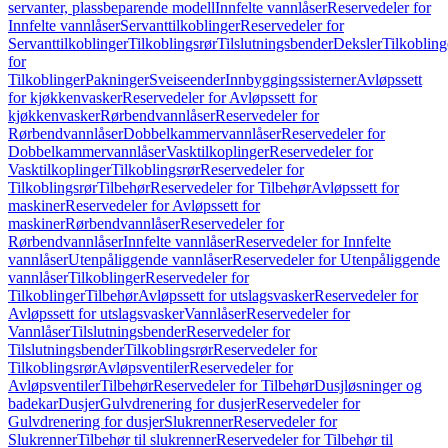
servanter, plassbeparende modell
Innfelte vannlåser
Reservedeler for
Innfelte vannlåser
Servanttilkoblinger
Reservedeler for
Servanttilkoblinger
Tilkoblingsrør
Tilslutningsbender
Deksler
Tilkobling
for
Tilkoblinger
Pakninger
Sveiseender
Innbyggingssisterner
Avløpssett
for kjøkkenvasker
Reservedeler for Avløpssett for
kjøkkenvasker
Rørbendvannlåser
Reservedeler for
Rørbendvannlåser
Dobbelkammervannlåser
Reservedeler for
Dobbelkammervannlåser
Vasktilkoplinger
Reservedeler for
Vasktilkoplinger
Tilkoblingsrør
Reservedeler for
Tilkoblingsrør
Tilbehør
Reservedeler for Tilbehør
Avløpssett for
maskiner
Reservedeler for Avløpssett for
maskiner
Rørbendvannlåser
Reservedeler for
Rørbendvannlåser
Innfelte vannlåser
Reservedeler for Innfelte
vannlåser
Utenpåliggende vannlåser
Reservedeler for Utenpåliggende
vannlåser
Tilkoblinger
Reservedeler for
Tilkoblinger
Tilbehør
Avløpssett for utslagsvasker
Reservedeler for
Avløpssett for utslagsvasker
Vannlåser
Reservedeler for
Vannlåser
Tilslutningsbender
Reservedeler for
Tilslutningsbender
Tilkoblingsrør
Reservedeler for
Tilkoblingsrør
Avløpsventiler
Reservedeler for
Avløpsventiler
Tilbehør
Reservedeler for Tilbehør
Dusjløsninger og
badekar
Dusjer
Gulvdrenering for dusjer
Reservedeler for
Gulvdrenering for dusjer
Slukrenner
Reservedeler for
Slukrenner
Tilbehør til slukrenner
Reservedeler for Tilbehør til