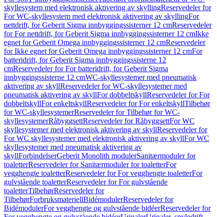
skyllesystem med elektronisk aktivering av skylling
Reservedeler for
For WC-skyllesystem med elektronisk aktivering av skylling
For
nettdrift, for Geberit Sigma innbyggingssisterner 12 cm
Reservedeler
for For nettdrift, for Geberit Sigma innbyggingssisterner 12 cm
Ikke
egnet for Geberit Omega innbyggingssisterner 12 cm
Reservedeler
for Ikke egnet for Geberit Omega innbyggingssisterner 12 cm
For
batteridrift, for Geberit Sigma innbyggingssisterne 12
cm
Reservedeler for For batteridrift, for Geberit Sigma
innbyggingssisterne 12 cm
WC-skyllesystemer med pneumatisk
aktivering av skyll
Reservedeler for WC-skyllesystemer med
pneumatisk aktivering av skyll
For dobbeltskyll
Reservedeler for For
dobbeltskyll
For enkeltskyll
Reservedeler for For enkeltskyll
Tilbehør
for WC-skyllesystemer
Reservedeler for Tilbehør for WC-
skyllesystemer
Råbyggsett
Reservedeler for Råbyggsett
For WC
skyllesystemer med elektronisk aktivering av skyll
Reservedeler for
For WC skyllesystemer med elektronisk aktivering av skyll
For WC
skyllesystemer med pneumatisk aktivering av
skyll
Forbindelser
Geberit Monolith moduler
Sanitærmoduler for
toaletter
Reservedeler for Sanitærmoduler for toaletter
For
vegghengte toaletter
Reservedeler for For vegghengte toaletter
For
gulvstående toaletter
Reservedeler for For gulvstående
toaletter
Tilbehør
Reservedeler for
Tilbehør
Forbruksmateriell
Bidémoduler
Reservedeler for
Bidémoduler
For vegghengte og gulvstående bidéer
Reservedeler for
For vegghengte og gulvstående bidéer
Urinaler
Urinaler, spyledrift,