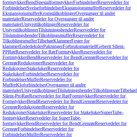
formstykker
Bend
Spesialformstykker
Forbindelser
Reservedeler for
Forbindelser
Sveiseforbindelser
Ekspansjonsmuffer
Reservedeler for
Ekspansjonsmuffer
Kromstålkoblinger
Overganger til andre
materialer
Reservedeler for Overganger til andre
materialer
Utstyrstilkoblinger
Reservedeler for
Utstyrstilkoblinger
Tilslutningsbender
Reservedeler for
Tilslutningsbender
Tilkoblingsmuffer
Reservedeler for
Tilkoblingsmuffer
Tilbehør
Klammer
Fester for
klammer
Endedeksler
Pakninger
Forbruksmateriell
Geberit Silent-
PP
Rør
Reservedeler for Rør
Formstykker
Reservedeler for
Formstykker
Bend
Reservedeler for Bend
Grenrør
Reservedeler for
Grenrør
Reduksjoner
Reservedeler for
Reduksjoner
Stakeluker
Reservedeler for
Stakeluker
Forbindelser
Reservedeler for
Forbindelser
Muffer
Reservedeler for
Muffer
Kloforbindelser
Overganger til andre
materialer
Utstyrstilkoblinger
Tilslutningsbender
Tilkoblingsrør
Tilbehør
Silent-Pro
Rør
Reservedeler for Rør
Formstykker
Reservedeler for
Formstykker
Bend
Reservedeler for Bend
Grenrør
Reservedeler for
Grenrør
Reduksjoner
Reservedeler for
Reduksjoner
Stakeluker
Reservedeler for Stakeluker
SuperTube-
formstykker
Reservedeler for SuperTube-
formstykker
Bend
Reservedeler for Bend
Grenrør
Reservedeler for
Grenrør
Forbindelser
Reservedeler for
Forbindelser
Muffer
Reservedeler for