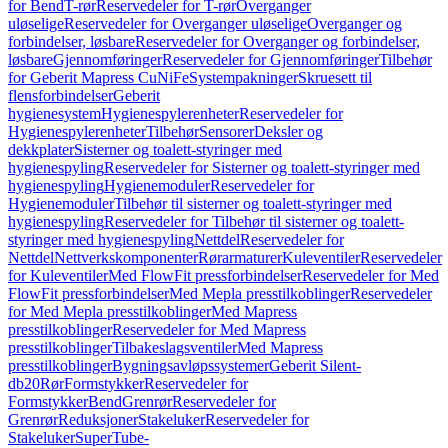
for Bend
T-rør
Reservedeler for T-rør
Overganger
uløselige
Reservedeler for Overganger uløselige
Overganger og
forbindelser, løsbare
Reservedeler for Overganger og forbindelser,
løsbare
Gjennomføringer
Reservedeler for Gjennomføringer
Tilbehør
for Geberit Mapress CuNiFe
Systempakninger
Skruesett til
flensforbindelser
Geberit
hygienesystem
Hygienespylerenheter
Reservedeler for
Hygienespylerenheter
Tilbehør
Sensorer
Deksler og
dekkplater
Sisterner og toalett-styringer med
hygienespyling
Reservedeler for Sisterner og toalett-styringer med
hygienespyling
Hygienemoduler
Reservedeler for
Hygienemoduler
Tilbehør til sisterner og toalett-styringer med
hygienespyling
Reservedeler for Tilbehør til sisterner og toalett-
styringer med hygienespyling
Nettdel
Reservedeler for
Nettdel
Nettverkskomponenter
Rørarmaturer
Kuleventiler
Reservedeler
for Kuleventiler
Med FlowFit pressforbindelser
Reservedeler for Med
FlowFit pressforbindelser
Med Mepla presstilkoblinger
Reservedeler
for Med Mepla presstilkoblinger
Med Mapress
presstilkoblinger
Reservedeler for Med Mapress
presstilkoblinger
Tilbakeslagsventiler
Med Mapress
presstilkoblinger
Bygningsavløpssystemer
Geberit Silent-
db20
Rør
Formstykker
Reservedeler for
Formstykker
Bend
Grenrør
Reservedeler for
Grenrør
Reduksjoner
Stakeluker
Reservedeler for
Stakeluker
SuperTube-