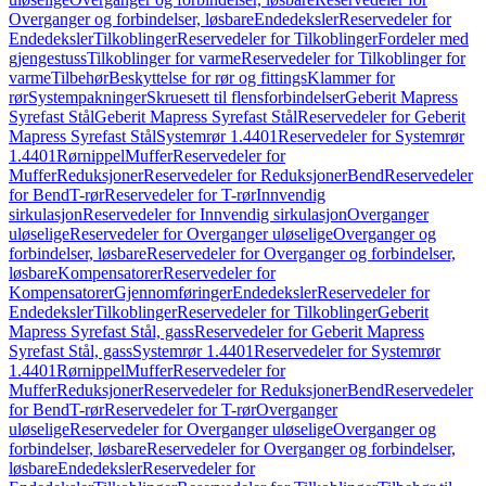
Overganger og forbindelser, løsbare
Endedeksler
Reservedeler for
Endedeksler
Tilkoblinger
Reservedeler for Tilkoblinger
Fordeler med
gjengestuss
Tilkoblinger for varme
Reservedeler for Tilkoblinger for
varme
Tilbehør
Beskyttelse for rør og fittings
Klammer for
rør
Systempakninger
Skruesett til flensforbindelser
Geberit Mapress
Syrefast Stål
Geberit Mapress Syrefast Stål
Reservedeler for Geberit
Mapress Syrefast Stål
Systemrør 1.4401
Reservedeler for Systemrør
1.4401
Rørnippel
Muffer
Reservedeler for
Muffer
Reduksjoner
Reservedeler for Reduksjoner
Bend
Reservedeler
for Bend
T-rør
Reservedeler for T-rør
Innvendig
sirkulasjon
Reservedeler for Innvendig sirkulasjon
Overganger
uløselige
Reservedeler for Overganger uløselige
Overganger og
forbindelser, løsbare
Reservedeler for Overganger og forbindelser,
løsbare
Kompensatorer
Reservedeler for
Kompensatorer
Gjennomføringer
Endedeksler
Reservedeler for
Endedeksler
Tilkoblinger
Reservedeler for Tilkoblinger
Geberit
Mapress Syrefast Stål, gass
Reservedeler for Geberit Mapress
Syrefast Stål, gass
Systemrør 1.4401
Reservedeler for Systemrør
1.4401
Rørnippel
Muffer
Reservedeler for
Muffer
Reduksjoner
Reservedeler for Reduksjoner
Bend
Reservedeler
for Bend
T-rør
Reservedeler for T-rør
Overganger
uløselige
Reservedeler for Overganger uløselige
Overganger og
forbindelser, løsbare
Reservedeler for Overganger og forbindelser,
løsbare
Endedeksler
Reservedeler for