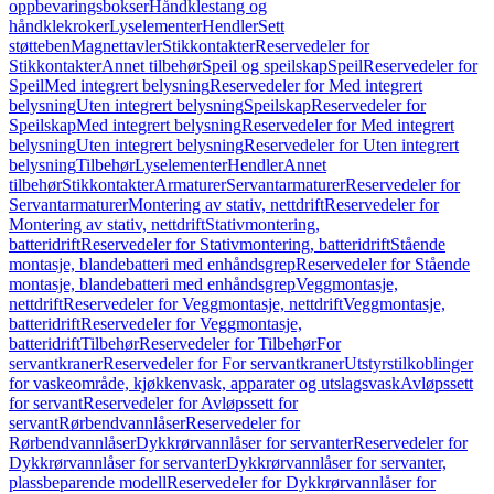
oppbevaringsbokser
Håndklestang og
håndklekroker
Lyselementer
Hendler
Sett
støtteben
Magnettavler
Stikkontakter
Reservedeler for
Stikkontakter
Annet tilbehør
Speil og speilskap
Speil
Reservedeler for
Speil
Med integrert belysning
Reservedeler for Med integrert
belysning
Uten integrert belysning
Speilskap
Reservedeler for
Speilskap
Med integrert belysning
Reservedeler for Med integrert
belysning
Uten integrert belysning
Reservedeler for Uten integrert
belysning
Tilbehør
Lyselementer
Hendler
Annet
tilbehør
Stikkontakter
Armaturer
Servantarmaturer
Reservedeler for
Servantarmaturer
Montering av stativ, nettdrift
Reservedeler for
Montering av stativ, nettdrift
Stativmontering,
batteridrift
Reservedeler for Stativmontering, batteridrift
Stående
montasje, blandebatteri med enhåndsgrep
Reservedeler for Stående
montasje, blandebatteri med enhåndsgrep
Veggmontasje,
nettdrift
Reservedeler for Veggmontasje, nettdrift
Veggmontasje,
batteridrift
Reservedeler for Veggmontasje,
batteridrift
Tilbehør
Reservedeler for Tilbehør
For
servantkraner
Reservedeler for For servantkraner
Utstyrstilkoblinger
for vaskeområde, kjøkkenvask, apparater og utslagsvask
Avløpssett
for servant
Reservedeler for Avløpssett for
servant
Rørbendvannlåser
Reservedeler for
Rørbendvannlåser
Dykkrørvannlåser for servanter
Reservedeler for
Dykkrørvannlåser for servanter
Dykkrørvannlåser for servanter,
plassbeparende modell
Reservedeler for Dykkrørvannlåser for