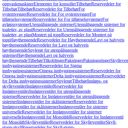
oppvaskmaskiner
Elementer for konsoller
Tilbehør
Reservedeler for
Tilbehør
Tilbehør
Reservedeler for Tilbehør
For
systemvegger
Reservedeler for For systemvegger
For
tilførselssystemer
Reservedeler for For tilførselssystemer
For
avløpssystemer
Utenpåliggende sisterner
Utenpåliggende sisterner for
toaletter, av plast
Reservedeler for Utenpåliggende sisterner for
toaletter, av plast
Montert på topp
Reservedeler for Montert på
topp
Høythengende
Reservedeler for Høythengende
Lavt og halvveis
høythengende
Reservedeler for Lavt og halvveis
høythengende
Spylerør for utenpåliggende
sisterner
Høythengende
Lavt og halvveis
høythengende
Tilbehør
Tilkoblinger
Pakninger
Pakningsringer
Skylleven
innbyggingssisterner
Reservedeler for Sigma
innbyggingssisterner
Omega innbyggingssisterner
Reservedeler for
Omega innbyggingssisterner
Delta innbyggingssisterner
Reservedeler
for Delta innbyggingssisterner
Spylerør
Tilbehør
Innløps- og
skylleventiler
Innløpsventiler
Reservedeler for
Innløpsventiler
Innløpsventiler for utenpåliggende
sisterner
Reservedeler for Innløpsventiler for utenpåliggende
sisterner
Innløpsventiler for skålsisterner
Reservedeler for
Innløpsventiler for skålsisterner
Innløpsventiler for sisterner
universelle
Reservedeler for Innløpsventiler for sisterner
universelle
Innløpsventil for Monolith
Reservedeler for Innløpsventil
for Monolith
Skylleventiler
Reservedeler for Skylleventiler
Skyll-
stopp-skyll
Reservedeler for Skyll-stopp-