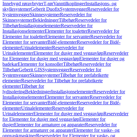
Innebygd røravbryter
T-rør
Vanntilkoplinger
Installasjons- og
skyllesystemer
Geberit Duofix
Systemvegger
Reservedeler for
Systemvegger
Skinnesystemer
Reservedeler for
Skinnesystemer
Bekledninger
Tilbehør
Reservedeler for
Tilbehør
Installasjonselementer
Reservedeler for
Installasjonselementer
Elementer for toaletter
Reservedeler for
Elementer for toaletter
Elementer for servanter
Reservedeler for
Elementer for servanter
Bidé-elementer
Reservedeler for Bidé-
elementer
Urinalelementer
Reservedeler for
Urinalelementer
Elementer for dusjer med veggavløp
Reservedeler
for Elementer for dusjer med veggavløp
Elementer for dusjer og
badekar
Elementer for konsoller
Tilbehør
Reservedeler for
Tilbehør
Geberit GIS
Systemvegger
Reservedeler for
Systemvegger
Skinnesystemer
Tilbehør for prefabrikerte
elementer
Reservedeler for Tilbehør for prefabrikerte
elementer
Tilbehør for
lydisolering
Bekledninger
Installasjonselementer
Reservedeler for
Installasjonselementer
Elementer for servanter
Reservedeler for
Elementer for servanter
Bidé-elementer
Reservedeler for Bidé-
elementer
Urinalelementer
Reservedeler for
Urinalelementer
Elementer for dusjer med veggavløp
Reservedeler
for Elementer for dusjer med veggavløp
Elementer for
dusjer
Elementer for armaturer og apparater
Reservedeler for
Elementer for armaturer og apparater
Elementer for vaske- og
oppvaskmaskiner
Reservedeler for Elementer for vaske- og