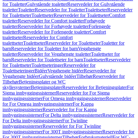
for Toaletter
Gulvstående toaletter
Reservedeler for Gulvstående
toaletter
Toaletter
Reservedeler for Toaletter
Toalettseter
Reservedeler
for Toalettseter
Toalettseter
Reservedeler for Toalettseter
Comfort
toaletter
Reservedeler for Comfort toaletter
Forhøyede
toaletter
Reservedeler for Forhøyede toaletter
Forlengede
toaletter
Reservedeler for Forlengede toaletter
Comfort
toalettseter
Reservedeler for Comfort
toalettseter
Toalettseter
Reservedeler for Toalettseter
Toaletter for
barn
Reservedeler for Toaletter for barn
Vegghengte
toaletter
Reservedeler for Vegghengte toaletter
Toalettseter for
barn
Reservedeler for Toalettseter for barn
Toalettseter
Reservedeler
for Toalettseter
Toalettseteringer
Reservedeler for
Toalettseteringer
Bidéer
Vegghengte bidéer
Reservedeler for
Vegghengte bidéer
Gulvstående bidéer
Tilbehør
Reservedeler for
Tilbehør
Betjeningsplater og WC
skyllesystemer
Betjeningsplater
Reservedeler for Betjeningsplater
For
Sigma innbyggingssisterner
Reservedeler for For Sigma
innbyggingssisterner
For Omega innbyggingssisterner
Reservedeler
for For Omega innbyggingssisterner
For Kappa
innbyggingssisterner
Reservedeler for For Kappa
innbyggingssisterner
For Delta innbyggingssisterner
Reservedeler for
For Delta innbyggingssisterner
For Twinline
innbyggingssisterner
Reservedeler for For Twinline
innbyggingssisterner
For 300T innbyggingssisterner
Reservedeler for
For 300T innbyggingssisterner
Tilbehør
Forbruksmateriell
For WC-