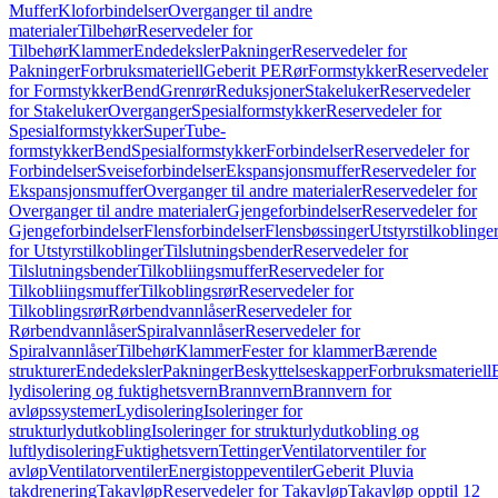
Muffer
Kloforbindelser
Overganger til andre
materialer
Tilbehør
Reservedeler for
Tilbehør
Klammer
Endedeksler
Pakninger
Reservedeler for
Pakninger
Forbruksmateriell
Geberit PE
Rør
Formstykker
Reservedeler
for Formstykker
Bend
Grenrør
Reduksjoner
Stakeluker
Reservedeler
for Stakeluker
Overganger
Spesialformstykker
Reservedeler for
Spesialformstykker
SuperTube-
formstykker
Bend
Spesialformstykker
Forbindelser
Reservedeler for
Forbindelser
Sveiseforbindelser
Ekspansjonsmuffer
Reservedeler for
Ekspansjonsmuffer
Overganger til andre materialer
Reservedeler for
Overganger til andre materialer
Gjengeforbindelser
Reservedeler for
Gjengeforbindelser
Flensforbindelser
Flensbøssinger
Utstyrstilkoblinge
for Utstyrstilkoblinger
Tilslutningsbender
Reservedeler for
Tilslutningsbender
Tilkobliingsmuffer
Reservedeler for
Tilkobliingsmuffer
Tilkoblingsrør
Reservedeler for
Tilkoblingsrør
Rørbendvannlåser
Reservedeler for
Rørbendvannlåser
Spiralvannlåser
Reservedeler for
Spiralvannlåser
Tilbehør
Klammer
Fester for klammer
Bærende
strukturer
Endedeksler
Pakninger
Beskyttelseskapper
Forbruksmateriell
lydisolering og fuktighetsvern
Brannvern
Brannvern for
avløpssystemer
Lydisolering
Isoleringer for
strukturlydutkobling
Isoleringer for strukturlydutkobling og
luftlydisolering
Fuktighetsvern
Tettinger
Ventilatorventiler for
avløp
Ventilatorventiler
Energistoppeventiler
Geberit Pluvia
takdrenering
Takavløp
Reservedeler for Takavløp
Takavløp opptil 12