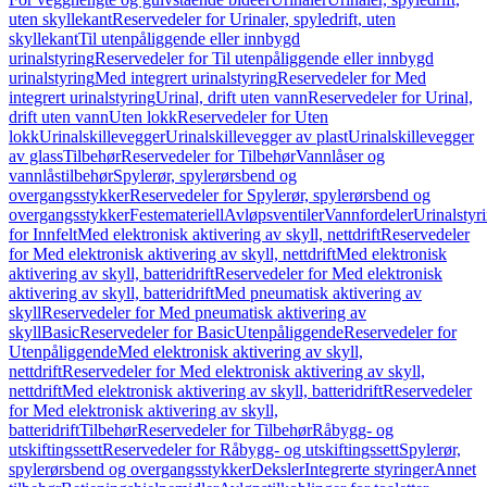
uten skyllekant
Reservedeler for Urinaler, spyledrift, uten
skyllekant
Til utenpåliggende eller innbygd
urinalstyring
Reservedeler for Til utenpåliggende eller innbygd
urinalstyring
Med integrert urinalstyring
Reservedeler for Med
integrert urinalstyring
Urinal, drift uten vann
Reservedeler for Urinal,
drift uten vann
Uten lokk
Reservedeler for Uten
lokk
Urinalskillevegger
Urinalskillevegger av plast
Urinalskillevegger
av glass
Tilbehør
Reservedeler for Tilbehør
Vannlåser og
vannlåstilbehør
Spylerør, spylerørsbend og
overgangsstykker
Reservedeler for Spylerør, spylerørsbend og
overgangsstykker
Festemateriell
Avløpsventiler
Vannfordeler
Urinalstyr
for Innfelt
Med elektronisk aktivering av skyll, nettdrift
Reservedeler
for Med elektronisk aktivering av skyll, nettdrift
Med elektronisk
aktivering av skyll, batteridrift
Reservedeler for Med elektronisk
aktivering av skyll, batteridrift
Med pneumatisk aktivering av
skyll
Reservedeler for Med pneumatisk aktivering av
skyll
Basic
Reservedeler for Basic
Utenpåliggende
Reservedeler for
Utenpåliggende
Med elektronisk aktivering av skyll,
nettdrift
Reservedeler for Med elektronisk aktivering av skyll,
nettdrift
Med elektronisk aktivering av skyll, batteridrift
Reservedeler
for Med elektronisk aktivering av skyll,
batteridrift
Tilbehør
Reservedeler for Tilbehør
Råbygg- og
utskiftingssett
Reservedeler for Råbygg- og utskiftingssett
Spylerør,
spylerørsbend og overgangsstykker
Deksler
Integrerte styringer
Annet