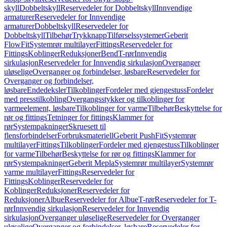
skyll
Dobbeltskyll
Reservedeler for Dobbeltskyll
Innvendige
armaturer
Reservedeler for Innvendige
armaturer
Dobbeltskyll
Reservedeler for
Dobbeltskyll
Tilbehør
Trykknapp
Tilførselssystemer
Geberit
FlowFit
Systemrør multilayer
Fittings
Reservedeler for
Fittings
Koblinger
Reduksjoner
Bend
T-rør
Innvendig
sirkulasjon
Reservedeler for Innvendig sirkulasjon
Overganger
uløselige
Overganger og forbindelser, løsbare
Reservedeler for
Overganger og forbindelser,
løsbare
Endedeksler
Tilkoblinger
Fordeler med gjengestuss
Fordeler
med presstilkobling
Overgangsstykker og tilkoblinger for
varmeelement, løsbare
Tilkoblinger for varme
Tilbehør
Beskyttelse for
rør og fittings
Tetninger for fittings
Klammer for
rør
Systempakninger
Skruesett til
flensforbindelser
Forbruksmateriell
Geberit PushFit
Systemrør
multilayer
Fittings
Tilkoblinger
Fordeler med gjengestuss
Tilkoblinger
for varme
Tilbehør
Beskyttelse for rør og fittings
Klammer for
rør
Systempakninger
Geberit Mepla
Systemrør multilayer
Systemrør
varme multilayer
Fittings
Reservedeler for
Fittings
Koblinger
Reservedeler for
Koblinger
Reduksjoner
Reservedeler for
Reduksjoner
Albue
Reservedeler for Albue
T-rør
Reservedeler for T-
rør
Innvendig sirkulasjon
Reservedeler for Innvendig
sirkulasjon
Overganger uløselige
Reservedeler for Overganger
uløselige
Overganger og forbindelser, løsbare
Reservedeler for