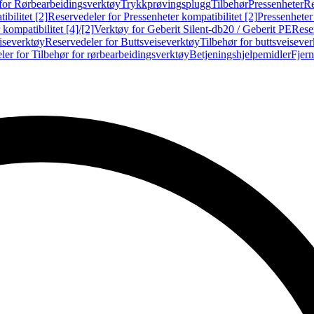
for Rørbearbeidingsverktøy
Trykkprøvingsplugg
Tilbehør
Pressenheter
Re
ibilitet [2]
Reservedeler for Pressenheter kompatibilitet [2]
Pressenheter
kompatibilitet [4]/[2]
Verktøy for Geberit Silent-db20 / Geberit PE
Reser
iseverktøy
Reservedeler for Buttsveiseverktøy
Tilbehør for buttsveiseve
ler for Tilbehør for rørbearbeidingsverktøy
Betjeningshjelpemidler
Fjern