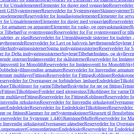
r for Urinalelementer
Elementer for dusjer med veggavløp
Reservedeler
rit GIS
Systemvegger
Reservedeler for Systemvegger
Skinnesystemer
Ti
jonselementer
Reservedeler for Installasjonselementer
Elementer for serv
r for Urinalelementer
Elementer for dusjer med veggavløp
Reservedeler
 for armaturer og apparater
Elementer for vaske- og oppvaskmaskiner
R
or Tilbehør
For systemvegger
Reservedeler for For systemvegger
For til
aletter, av plast
Reservedeler for Utenpåliggende sisterner for toaletter, 
høythengende
Reservedeler for Lavt og halvveis høythengende
Spylerør 
tiler
Innbyggingssisterner
Sigma innbyggingssisterner
Reservedeler for 
er for Delta innbyggingssisterner
Spylerør
Tilbehør
Innløps- og skylleven
gende sisterner
Innløpsventiler for skålsisterner
Reservedeler for Innløpsve
løpsventil for Monolith
Reservedeler for Innløpsventil for Monolith
Skyl
Dobbeltskyll
Innvendige armaturer
Reservedeler for Innvendige armature
temrør multilayer
Fittings
Reservedeler for Fittings
Koblinger
Reduksjone
eservedeler for Overganger og forbindelser, løsbare
Endedeksler
Tilkobl
sbare
Tilkoblinger for varme
Tilbehør
Beskyttelse for rør og fittings
Tetnin
r
Fittings
Tilkoblinger
Fordeler med gjengestuss
Tilkoblinger for varme
Ti
me multilayer
Fittings
Reservedeler for Fittings
Koblinger
Reservedeler f
Innvendig sirkulasjon
Reservedeler for Innvendig sirkulasjon
Overganger
bare
Endedeksler
Reservedeler for Endedeksler
Tilkoblinger
Reservedeler 
rør og fittings
Klammer for rør
Systempakninger
Skruesett til flensforbin
eservedeler for Systemrør 1.4401
Rørnippel
Muffer
Reservedeler for Mu
r Innvendig sirkulasjon
Overganger uløselige
Reservedeler for Overgang
Kompensatorer
Gjennomføringer
Endedeksler
Reservedeler for Endedeksl