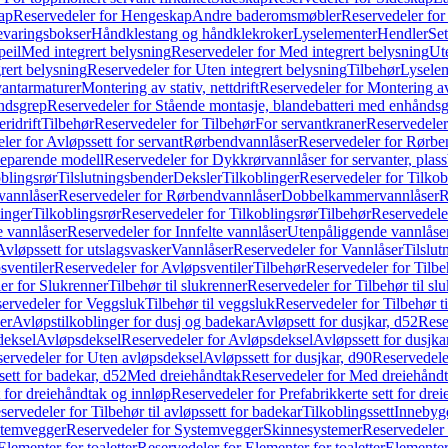
ap
Reservedeler for Hengeskap
Andre baderomsmøbler
Reservedeler fo
evaringsbokser
Håndklestang og håndklekroker
Lyselementer
Hendler
Set
peil
Med integrert belysning
Reservedeler for Med integrert belysning
Ute
rert belysning
Reservedeler for Uten integrert belysning
Tilbehør
Lysele
vantarmaturer
Montering av stativ, nettdrift
Reservedeler for Montering av s
åndsgrep
Reservedeler for Stående montasje, blandebatteri med enhånds
ridrift
Tilbehør
Reservedeler for Tilbehør
For servantkraner
Reservedeler
ler for Avløpssett for servant
Rørbendvannlåser
Reservedeler for Rørbe
beparende modell
Reservedeler for Dykkrørvannlåser for servanter, pla
blingsrør
Tilslutningsbender
Deksler
Tilkoblinger
Reservedeler for Tilkob
vannlåser
Reservedeler for Rørbendvannlåser
Dobbelkammervannlåser
R
linger
Tilkoblingsrør
Reservedeler for Tilkoblingsrør
Tilbehør
Reservedele
e vannlåser
Reservedeler for Innfelte vannlåser
Utenpåliggende vannlåse
Avløpssett for utslagsvasker
Vannlåser
Reservedeler for Vannlåser
Tilslu
sventiler
Reservedeler for Avløpsventiler
Tilbehør
Reservedeler for Tilbe
er for Slukrenner
Tilbehør til slukrenner
Reservedeler for Tilbehør til sl
ervedeler for Veggsluk
Tilbehør til veggsluk
Reservedeler for Tilbehør t
er
Avløpstilkoblinger for dusj og badekar
Avløpsett for dusjkar, d52
Rese
deksel
Avløpsdeksel
Reservedeler for Avløpsdeksel
Avløpssett for dusjka
ervedeler for Uten avløpsdeksel
Avløpssett for dusjkar, d90
Reservedeler
ett for badekar, d52
Med dreiehåndtak
Reservedeler for Med dreiehånd
t for dreiehåndtak og innløp
Reservedeler for Prefabrikkerte sett for dre
servedeler for Tilbehør til avløpssett for badekar
Tilkoblingssett
Innebygd
temvegger
Reservedeler for Systemvegger
Skinnesystemer
Reservedeler
Elementer for toaletter
Reservedeler for Elementer for toaletter
Elementer