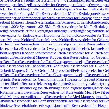
ør 1.4401
Reservedeler for Systemrør 1.4401
Rørnippel
Muffer
Reservede
verganger uløselige
Reservedeler for Overganger uløselige
Overganger o
eler for Tilkoblinger
Tilbehør til Geberit Mapress Syrefast Stål
Beskyttel
rvedeler for Fittings
Muffer
Reservedeler for Muffer
Reduksjoner
Reserv
verganger og forbindelser, løsbare
Reservedeler for Overganger og forb
 Geberit Mapress Therm
Systempakninger
Skruesett til flensforbindelser
K
emrør 1.0034
Systemrør 1.0215
Muffer
Reservedeler for Muffer
Reduksjo
selige
Reservedeler for Overganger uløselige
Overganger og forbindelser
servedeler for Endedeksler
Tilkoblinger for varme
Reservedeler for Tilk
berit Mapress Kobber
Geberit Mapress Kobber
Reservedeler for Geberi
for Bend
T-rør
Reservedeler for T-rør
Innvendig sirkulasjon
Reservedeler f
elser, løsbare
Reservedeler for Overganger og forbindelser, løsbare
Ende
eberit Mapress Kobber, forkrommet
Muffer
Reservedeler for Muffer
Redu
anger uløselige
Geberit Mapress Kobber, gass
Reservedeler for Geberit
for Bend
T-rør
Reservedeler for T-rør
Overganger uløselige
Reservedeler f
ler
Reservedeler for Endedeksler
Tilkoblinger
Reservedeler for Tilkoblin
Geberit Mapress CuNiFe
Geberit Mapress CuNiFe
Reservedeler for Ge
for Bend
T-rør
Reservedeler for T-rør
Overganger uløselige
Reservedeler f
øringer
Reservedeler for Gjennomføringer
Tilbehør for Geberit Mapre
nheter
Tilbehør
Sensorer
Deksler og dekkplater
Sisterner og toalett-styri
er
Tilbehør til sisterner og toalett-styringer med hygienespyling
Reservedel
Rørarmaturer
Kuleventiler
Reservedeler for Kuleventiler
Med FlowFit pr
Med Mapress presstilkoblinger
Reservedeler for Med Mapress presstilko
stykker
Reservedeler for Formstykker
Bend
Grenrør
Reservedeler for Gr
bindelser
Sveiseforbindelser
Ekspansjonsmuffer
Reservedeler for Ekspa