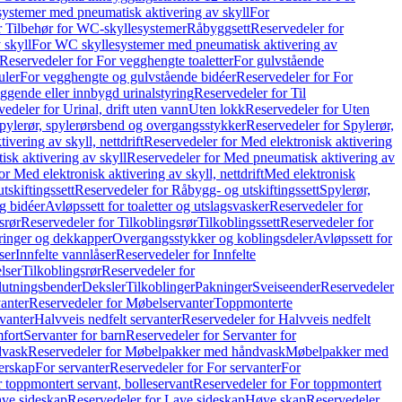
ystemer med pneumatisk aktivering av skyll
For
r Tilbehør for WC-skyllesystemer
Råbyggsett
Reservedeler for
 skyll
For WC skyllesystemer med pneumatisk aktivering av
Reservedeler for For vegghengte toaletter
For gulvstående
uler
For vegghengte og gulvstående bidéer
Reservedeler for For
iggende eller innbygd urinalstyring
Reservedeler for Til
edeler for Urinal, drift uten vann
Uten lokk
Reservedeler for Uten
pylerør, spylerørsbend og overgangsstykker
Reservedeler for Spylerør,
ivering av skyll, nettdrift
Reservedeler for Med elektronisk aktivering
sk aktivering av skyll
Reservedeler for Med pneumatisk aktivering av
r Med elektronisk aktivering av skyll, nettdrift
Med elektronisk
tskiftingssett
Reservedeler for Råbygg- og utskiftingssett
Spylerør,
og bidéer
Avløpssett for toaletter og utslagsvasker
Reservedeler for
srør
Reservedeler for Tilkoblingsrør
Tilkoblingssett
Reservedeler for
ringer og dekkapper
Overgangsstykker og koblingsdeler
Avløpssett for
ser
Innfelte vannlåser
Reservedeler for Innfelte
lser
Tilkoblingsrør
Reservedeler for
slutningsbender
Deksler
Tilkoblinger
Pakninger
Sveiseender
Reservedeler
anter
Reservedeler for Møbelservanter
Toppmonterte
vanter
Halvveis nedfelt servanter
Reservedeler for Halvveis nedfelt
fort
Servanter for barn
Reservedeler for Servanter for
dvask
Reservedeler for Møbelpakker med håndvask
Møbelpakker med
erskap
For servanter
Reservedeler for For servanter
For
 toppmontert servant, bolleservant
Reservedeler for For toppmontert
ve sideskap
Reservedeler for Lave sideskap
Høye skap
Reservedeler