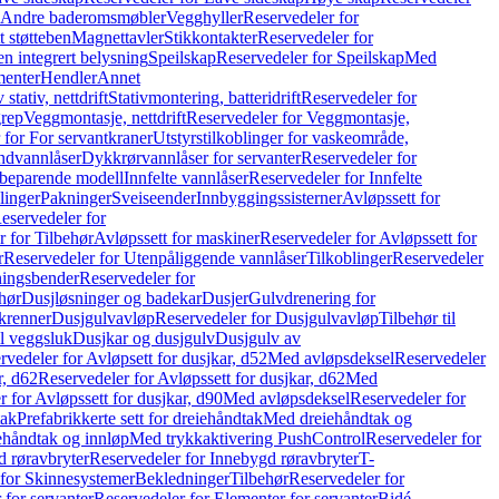
r Andre baderomsmøbler
Vegghyller
Reservedeler for
t støtteben
Magnettavler
Stikkontakter
Reservedeler for
n integrert belysning
Speilskap
Reservedeler for Speilskap
Med
menter
Hendler
Annet
tativ, nettdrift
Stativmontering, batteridrift
Reservedeler for
grep
Veggmontasje, nettdrift
Reservedeler for Veggmontasje,
 for For servantkraner
Utstyrstilkoblinger for vaskeområde,
ndvannlåser
Dykkrørvannlåser for servanter
Reservedeler for
ssbeparende modell
Innfelte vannlåser
Reservedeler for Innfelte
linger
Pakninger
Sveiseender
Innbyggingssisterner
Avløpssett for
eservedeler for
r for Tilbehør
Avløpssett for maskiner
Reservedeler for Avløpssett for
r
Reservedeler for Utenpåliggende vannlåser
Tilkoblinger
Reservedeler
tningsbender
Reservedeler for
hør
Dusjløsninger og badekar
Dusjer
Gulvdrenering for
ukrenner
Dusjgulvavløp
Reservedeler for Dusjgulvavløp
Tilbehør til
il veggsluk
Dusjkar og dusjgulv
Dusjgulv av
rvedeler for Avløpsett for dusjkar, d52
Med avløpsdeksel
Reservedeler
r, d62
Reservedeler for Avløpssett for dusjkar, d62
Med
 for Avløpssett for dusjkar, d90
Med avløpsdeksel
Reservedeler for
tak
Prefabrikkerte sett for dreiehåndtak
Med dreiehåndtak og
iehåndtak og innløp
Med trykkaktivering PushControl
Reservedeler for
 røravbryter
Reservedeler for Innebygd røravbryter
T-
 for Skinnesystemer
Bekledninger
Tilbehør
Reservedeler for
 for servanter
Reservedeler for Elementer for servanter
Bidé-