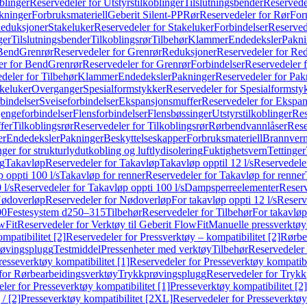
blinger
Reservedeler for Utstyrstilkoblinger
Tilslutningsbender
Reservedel
kninger
Forbruksmateriell
Geberit Silent-PP
Rør
Reservedeler for Rør
For
Reduksjoner
Stakeluker
Reservedeler for Stakeluker
Forbindelser
Reserved
ger
Tilslutningsbender
Tilkoblingsrør
Tilbehør
Klammer
Endedeksler
Pakni
 Bend
Grenrør
Reservedeler for Grenrør
Reduksjoner
Reservedeler for Re
er for Bend
Grenrør
Reservedeler for Grenrør
Forbindelser
Reservedeler f
deler for Tilbehør
Klammer
Endedeksler
Pakninger
Reservedeler for Pak
akeluker
Overganger
Spesialformstykker
Reservedeler for Spesialformsty
bindelser
Sveiseforbindelser
Ekspansjonsmuffer
Reservedeler for Ekspa
jengeforbindelser
Flensforbindelser
Flensbøssinger
Utstyrstilkoblinger
Res
fer
Tilkoblingsrør
Reservedeler for Tilkoblingsrør
Rørbendvannlåser
Rese
er
Endedeksler
Pakninger
Beskyttelseskapper
Forbruksmateriell
Brannvern,
nger for strukturlydutkobling og luftlydisolering
Fuktighetsvern
Tettinger
ng
Takavløp
Reservedeler for Takavløp
Takavløp opptil 12 l/s
Reservedeler
 oppti 100 l/s
Takavløp for renner
Reservedeler for Takavløp for renner
 l/s
Reservedeler for Takavløp oppti 100 l/s
Dampsperreelementer
Reserv
ødoverløp
Reservedeler for Nødoverløp
For takavløp oppti 12 l/s
Reserve
00
Festesystem d250–315
Tilbehør
Reservedeler for Tilbehør
For takavløp
wFit
Reservedeler for Verktøy til Geberit FlowFit
Manuelle pressverktøy
mpatibilitet [2]
Reservedeler for Pressverktøy – kompatibilitet [2]
Rørbe
røvingsplugg
Testmiddel
Pressenheter med verktøy
Tilbehør
Reservedeler 
resseverktøy kompatibilitet [1]
Reservedeler for Presseverktøy kompatibil
for Rørbearbeidingsverktøy
Trykkprøvingsplugg
Reservedeler for Tryk
ler for Presseverktøy kompatibilitet [1]
Presseverktøy kompatibilitet [2]
/ [2]
Presseverktøy kompatibilitet [2XL]
Reservedeler for Presseverktøy