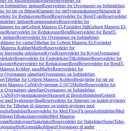
ler for Muffer
Reduksjoner
Reservedeler for
g forbindelser, løsbare
Reservedeler for Overganger og forbindelser,
se for rør og fittings
Klammer for rør
Systempakninger
Skruesett til
edeler for Reduksjoner
Bend
Reservedeler for Bend
T-rør
Reservedeler
indelser, løsbare
Kompensatorer
Reservedeler for
lammer for rør
Geberit Mapress El-Forsinket Stål
Geberit Mapress El-
ner
Reservedeler for Reduksjoner
Bend
Reservedeler for Bend
T-
, løsbare
Reservedeler for Overganger og forbindelser,
oblinger for varme
Tilbehør for Geberit Mapress El-Forsinket
t Mapress Kobber
Muffer
Reservedeler for
or Innvendig sirkulasjon
Kryss
Reservedeler for Kryss
Overganger
deksler
Reservedeler for Endedeksler
Tilkoblinger
Reservedeler for
ksjoner
Reservedeler for Reduksjoner
Bend
Reservedeler for Bend
T-
 Mapress Kobber, gass
Muffer
Reservedeler for
or Overganger uløselige
Overganger og forbindelser,
ger
Tilbehør for Geberit Mapress Kobber
Beskyttelse for rør og
berit Mapress CuNiFe
Systemrør 2.1972
Muffer
Reservedeler for
or Overganger uløselige
Overganger og forbindelser,
ss CuNiFe
Systempakninger
Skruesett til flensforbindelser
Geberit
nger med hygienespyling
Reservedeler for Sisterner og toalett-styringer
er for Tilbehør til sisterner og toalett-styringer med
essforbindelser
Reservedeler for Med FlowFit pressforbindelser
Med
blinger
Tilbakeslagsventiler
Med Mapress
enrør
Reduksjoner
Stakeluker
Reservedeler for Stakeluker
SuperTube-
nsjonsmuffer
Kromstålkoblinger
Overganger til andre