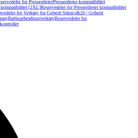
servedeler for Pressenheter
Pressenheter kompatibilitet
 kompatibilitet [2XL]
Reservedeler for Pressenheter kompatibilitet
vedeler for Verktøy for Geberit Silent-db20 / Geberit
rktøy
Rørbearbeidingsverktøy
Reservedeler for
kontroller