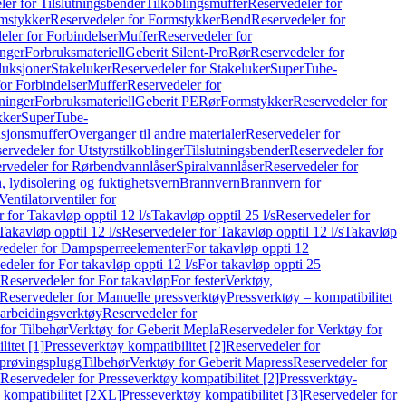
er for Tilslutningsbender
Tilkoblingsmuffer
Reservedeler for
mstykker
Reservedeler for Formstykker
Bend
Reservedeler for
eler for Forbindelser
Muffer
Reservedeler for
nger
Forbruksmateriell
Geberit Silent-Pro
Rør
Reservedeler for
duksjoner
Stakeluker
Reservedeler for Stakeluker
SuperTube-
or Forbindelser
Muffer
Reservedeler for
ninger
Forbruksmateriell
Geberit PE
Rør
Formstykker
Reservedeler for
kker
SuperTube-
nsjonsmuffer
Overganger til andre materialer
Reservedeler for
ervedeler for Utstyrstilkoblinger
Tilslutningsbender
Reservedeler for
rvedeler for Rørbendvannlåser
Spiralvannlåser
Reservedeler for
 lydisolering og fuktighetsvern
Brannvern
Brannvern for
Ventilatorventiler for
 for Takavløp opptil 12 l/s
Takavløp opptil 25 l/s
Reservedeler for
Takavløp opptil 12 l/s
Reservedeler for Takavløp opptil 12 l/s
Takavløp
edeler for Dampsperreelementer
For takavløp oppti 12
deler for For takavløp oppti 12 l/s
For takavløp oppti 25
Reservedeler for For takavløp
For fester
Verktøy,
Reservedeler for Manuelle pressverktøy
Pressverktøy – kompatibilitet
arbeidingsverktøy
Reservedeler for
for Tilbehør
Verktøy for Geberit Mepla
Reservedeler for Verktøy for
itet [1]
Presseverktøy kompatibilitet [2]
Reservedeler for
kprøvingsplugg
Tilbehør
Verktøy for Geberit Mapress
Reservedeler for
Reservedeler for Presseverktøy kompatibilitet [2]
Pressverktøy-
 kompatibilitet [2XL]
Presseverktøy kompatibilitet [3]
Reservedeler for