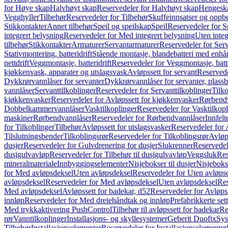
for Høye skap
Halvhøyt skap
Reservedeler for Halvhøyt skap
Hengesk
Vegghyller
Tilbehør
Reservedeler for Tilbehør
Skuffeinnsatser og oppb
Stikkontakter
Annet tilbehør
Speil og speilskap
Speil
Reservedeler for S
integrert belysning
Reservedeler for Med integrert belysning
Uten integ
tilbehør
Stikkontakter
Armaturer
Servantarmaturer
Reservedeler for Ser
Stativmontering, batteridrift
Stående montasje, blandebatteri med enh
nettdrift
Veggmontasje, batteridrift
Reservedeler for Veggmontasje, batte
kjøkkenvask, apparater og utslagsvask
Avløpssett for servant
Reservede
Dykkrørvannlåser for servanter
Dykkrørvannlåser for servanter, plass
vannlåser
Servanttilkoblinger
Reservedeler for Servanttilkoblinger
Tilko
kjøkkenvasker
Reservedeler for Avløpssett for kjøkkenvasker
Rørbend
Dobbelkammervannlåser
Vasktilkoplinger
Reservedeler for Vasktilkop
maskiner
Rørbendvannlåser
Reservedeler for Rørbendvannlåser
Innfelt
for Tilkoblinger
Tilbehør
Avløpssett for utslagsvasker
Reservedeler for 
Tilslutningsbender
Tilkoblingsrør
Reservedeler for Tilkoblingsrør
Avløp
dusjer
Reservedeler for Gulvdrenering for dusjer
Slukrenner
Reservedel
dusjgulvavløp
Reservedeler for Tilbehør til dusjgulvavløp
Veggsluk
Res
mineralmateriale
Innbyggingselementer
Nisjebokser til dusjer
Nisjeboks
for Med avløpsdeksel
Uten avløpsdeksel
Reservedeler for Uten avløps
avløpsdeksel
Reservedeler for Med avløpsdeksel
Uten avløpsdeksel
Res
Med avløpsdeksel
Avløpssett for badekar, d52
Reservedeler for Avløpss
innløp
Reservedeler for Med dreiehåndtak og innløp
Prefabrikkerte set
Med trykkaktivering PushControl
Tilbehør til avløpssett for badekar
Re
rør
Vanntilkoplinger
Installasjons- og skyllesystemer
Geberit Duofix
Sys
Tilbehør
Installasjonselementer
Reservedeler for Installasjonselementer