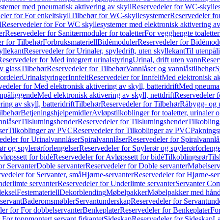
temer med pneumatisk aktivering av skyll
Reservedeler for WC-skylles
ler for For enkeltskyll
Tilbehør for WC-skyllesystemer
Reservedeler fo
l
Reservedeler for For WC skyllesystemer med elektronisk aktivering av
er
Reservedeler for Sanitærmoduler for toaletter
For vegghengte toaletter
r for Tilbehør
Forbruksmateriell
Bidémoduler
Reservedeler for Bidémod
kyllekant
Reservedeler for Urinaler, spyledrift, uten skyllekant
Til utenpål
Reservedeler for Med integrert urinalstyring
Urinal, drift uten vann
Reserv
v glass
Tilbehør
Reservedeler for Tilbehør
Vannlåser og vannlåstilbehør
S
ordeler
Urinalstyringer
Innfelt
Reservedeler for Innfelt
Med elektronisk akt
edeler for Med elektronisk aktivering av skyll, batteridrift
Med pneumati
enpåliggende
Med elektronisk aktivering av skyll, nettdrift
Reservedeler fo
ng av skyll, batteridrift
Tilbehør
Reservedeler for Tilbehør
Råbygg- og u
ilbehør
Betjeningshjelpemidler
Avløpstilkoblinger for toaletter, urinaler 
nnlåser
Tilslutningsbender
Reservedeler for Tilslutningsbender
Tilkobling
ser
Tilkoblinger av PVC
Reservedeler for Tilkoblinger av PVC
Paknings
edeler for Urinalvannlåser
Spiralvannlåser
Reservedeler for Spiralvannlå
ør og spylerørforlengelser
Reservedeler for Spylerør og spylerørforlenge
vløpssett for bidé
Reservedeler for Avløpssett for bidé
Tilkoblingsrør
Til
or Servanter
Doble servanter
Reservedeler for Doble servanter
Møbelserv
vedeler for Servanter, små
Hjørne-servanter
Reservedeler for Hjørne-ser
derlimte servanter
Reservedeler for Underlimte servanter
Servanter Com
eksel
Festemateriell
Dekorblending
Møbelpakker
Møbelpakker med hån
servant
Baderomsmøbler
Servantunderskap
Reservedeler for Servantund
er for For dobbelservanter
Benkeplater
Reservedeler for Benkeplater
For
 For toppmontert servant firkantet
Sideskap
Reservedeler for Sideskap
La