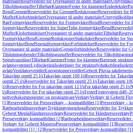
materialer
Reservedeler for Overganger til andre materialer
Utstyrstilko
Tilkoblingsmuffer
Tilbehør
Klammer
Fester for klammer
Endedeksler
Pa
Bend
Grenrør
Reservedeler for Grenrør
Reduksjoner
Reservedeler for 
Muffer
Kloforbindelser
Overganger til andre materialer
Utstyrstilkoblin
Rør
Formstykker
Reservedeler for Formstykker
Bend
Reservedeler for
formstykker
Reservedeler for SuperTube-formstykker
Bend
Reservedel
Muffer
Kloforbindelser
Overganger til andre materialer
Tilbehør
Reserve
Formstykker
Bend
Grenrør
Reduksjoner
Stakeluker
Reservedeler for St
formstykker
Bend
Spesialformstykker
Forbindelser
Reservedeler for For
Overganger til andre materialer
Gjengeforbindelser
Reservedeler for G
Tilslutningsbender
Tilkobliingsmuffer
Reservedeler for Tilkobliingsmuf
Spiralvannlåser
Tilbehør
Klammer
Fester for klammer
Bærende struktur
avløpssystemer
Lydisolering
Isoleringer for strukturlydutkobling
Isoleri
avløp
Ventilatorventiler
Energistoppeventiler
Geberit Pluvia takdreneri
Takavløp opptil 25 l/s
Takavløp oppti 100 l/s
Reservedeler for Takavløp
opptil 25 l/s
Reservedeler for Takavløp opptil 25 l/s
Takavløp oppti 100
l/s
Reservedeler for For takavløp oppti 12 l/s
For takavløp oppti 25 l/s
N
l/s
Reservedeler for For takavløp oppti 25 l/s
Fester
Festesystem d40–2
nettverkskomponenter og programvare
Verktøy
Verktøy til Geberit Flo
[1]
Reservedeler for Pressverktøy – kompatibilitet [1]
Pressverktøy – ko
Rørbearbeidingsverktøy
Trykkprøvingsplugg
Reservedeler for Trykkp
Geberit Mepla
Håndpressverktøy
Reservedeler for Håndpressverktøy
P
Presseverktøy kompatibilitet [2]
Rørbearbeidingsverktøy
Reservedeler 
Verktøy for Geberit Mapress
Presseverktøy kompatibilitet [1]
Reservede
kompatibilitet [1] / [2]
Reservedeler for Pressverktøy-kompatibilitet [1] 