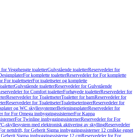
 for Vegghengte toaletter
Gulvstående toaletter
Reservedeler for
Designplater
For komplette toaletter
Reservedeler for For komplette
r For toalettseter
For toalettseter og komplette
oaletter
Gulvstående toaletter
Reservedeler for Gulvstående
eservedeler for Comfort toaletter
Forhøyede toaletter
Reservedeler for
eter
Reservedeler for Toalettseter
Toaletter for barn
Reservedeler for
eter
Reservedeler for Toalettseter
Toalettseteringer
Reservedeler for
splater og WC skyllesystemer
Betjeningsplater
Reservedeler for
er for For Omega innbyggingssisterner
For Kappa
isterner
For Twinline innbyggingssisterner
Reservedeler for For
C-skyllesystem med elektronisk aktivering av skylling
Reservedeler
For nettdrift, for Geberit Sigma innbyggingssisterner 12 cm
Ikke egnet
for Geberit Sigma innbyggingssisterne 12 cm
Reservedeler for For