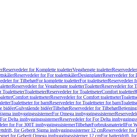
er
Reservedeler for Komplette toaletter
Vegghengte toaletter
Reservedeler
ttskåler
Reservedeler for For toalettskåler
Designplater
Reservedeler for 
edeler for Tilbehør
For komplette toaletter
For toalettseter
Reservedeler fo
aletter
Reservedeler for Vegghengte toaletter
Toaletter
Reservedeler for T
 Toalettseter
Toalettseter
Reservedeler for Toalettseter
Comfort toaletter
R
aletter
Comfort toalettseter
Reservedeler for Comfort toalettseter
Toaletts
letter
Toalettseter for barn
Reservedeler for Toalettseter for barn
Toaletts
e bidéer
Gulvstående bidéer
Tilbehør
Reservedeler for Tilbehør
Betjening
Sigma innbyggingssisterner
For Omega innbyggingssisterner
Reservedel
For Delta innbyggingssisterner
Reservedeler for For Delta innbyggingss
eler for For 300T innbyggingssisterner
Tilbehør
Forbruksmateriell
For W
ettdrift, for Geberit Sigma innbyggingssisterner 12 cm
Reservedeler for 
 egnet for Geberit Omega innbyggingssisterner 12 cm
For batteridrift, 