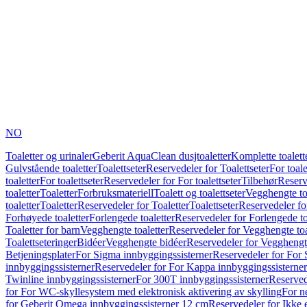
NO
Toaletter og urinaler
Geberit AquaClean dusjtoaletter
Komplette toalett
Gulvstående toaletter
Toalettseter
Reservedeler for Toalettseter
For toale
toaletter
For toalettseter
Reservedeler for For toalettseter
Tilbehør
Reserv
toaletter
Toaletter
Forbruksmateriell
Toalett og toalettseter
Vegghengte to
toaletter
Toaletter
Reservedeler for Toaletter
Toalettseter
Reservedeler for
Forhøyede toaletter
Forlengede toaletter
Reservedeler for Forlengede to
Toaletter for barn
Vegghengte toaletter
Reservedeler for Vegghengte toa
Toalettseteringer
Bidéer
Vegghengte bidéer
Reservedeler for Vegghengt
Betjeningsplater
For Sigma innbyggingssisterner
Reservedeler for For 
innbyggingssisterner
Reservedeler for For Kappa innbyggingssisterner
Twinline innbyggingssisterner
For 300T innbyggingssisterner
Reserved
for For WC-skyllesystem med elektronisk aktivering av skylling
For n
for Geberit Omega innbyggingssisterner 12 cm
Reservedeler for Ikke