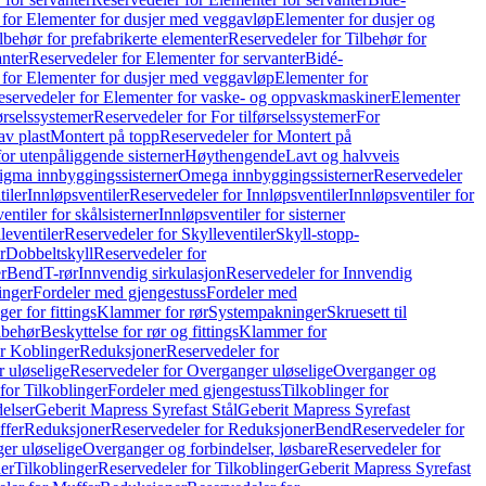
 for Elementer for dusjer med veggavløp
Elementer for dusjer og
lbehør for prefabrikerte elementer
Reservedeler for Tilbehør for
anter
Reservedeler for Elementer for servanter
Bidé-
 for Elementer for dusjer med veggavløp
Elementer for
eservedeler for Elementer for vaske- og oppvaskmaskiner
Elementer
førselssystemer
Reservedeler for For tilførselssystemer
For
av plast
Montert på topp
Reservedeler for Montert på
for utenpåliggende sisterner
Høythengende
Lavt og halvveis
Sigma innbyggingssisterner
Omega innbyggingssisterner
Reservedeler
tiler
Innløpsventiler
Reservedeler for Innløpsventiler
Innløpsventiler for
ntiler for skålsisterner
Innløpsventiler for sisterner
leventiler
Reservedeler for Skylleventiler
Skyll-stopp-
r
Dobbeltskyll
Reservedeler for
r
Bend
T-rør
Innvendig sirkulasjon
Reservedeler for Innvendig
inger
Fordeler med gjengestuss
Fordeler med
ger for fittings
Klammer for rør
Systempakninger
Skruesett til
lbehør
Beskyttelse for rør og fittings
Klammer for
or Koblinger
Reduksjoner
Reservedeler for
 uløselige
Reservedeler for Overganger uløselige
Overganger og
for Tilkoblinger
Fordeler med gjengestuss
Tilkoblinger for
delser
Geberit Mapress Syrefast Stål
Geberit Mapress Syrefast
ffer
Reduksjoner
Reservedeler for Reduksjoner
Bend
Reservedeler for
er uløselige
Overganger og forbindelser, løsbare
Reservedeler for
er
Tilkoblinger
Reservedeler for Tilkoblinger
Geberit Mapress Syrefast