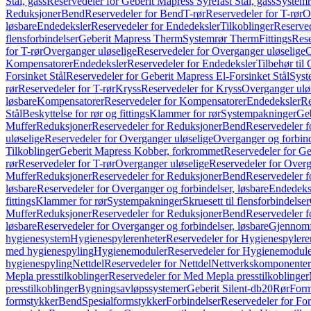
Stål, gass
Reservedeler for Geberit Mapress Syrefast Stål, gass
Systemr
Reduksjoner
Bend
Reservedeler for Bend
T-rør
Reservedeler for T-rør
O
løsbare
Endedeksler
Reservedeler for Endedeksler
Tilkoblinger
Reserved
flensforbindelser
Geberit Mapress Therm
Systemrør Therm
Fittings
Rese
for T-rør
Overganger uløselige
Reservedeler for Overganger uløselige
O
Kompensatorer
Endedeksler
Reservedeler for Endedeksler
Tilbehør til
Forsinket Stål
Reservedeler for Geberit Mapress El-Forsinket Stål
Syst
rør
Reservedeler for T-rør
Kryss
Reservedeler for Kryss
Overganger ulø
løsbare
Kompensatorer
Reservedeler for Kompensatorer
Endedeksler
Re
Stål
Beskyttelse for rør og fittings
Klammer for rør
Systempakninger
Ge
Muffer
Reduksjoner
Reservedeler for Reduksjoner
Bend
Reservedeler 
uløselige
Reservedeler for Overganger uløselige
Overganger og forbind
Tilkoblinger
Geberit Mapress Kobber, forkrommet
Reservedeler for G
rør
Reservedeler for T-rør
Overganger uløselige
Reservedeler for Overg
Muffer
Reduksjoner
Reservedeler for Reduksjoner
Bend
Reservedeler 
løsbare
Reservedeler for Overganger og forbindelser, løsbare
Endedeks
fittings
Klammer for rør
Systempakninger
Skruesett til flensforbindelser
Muffer
Reduksjoner
Reservedeler for Reduksjoner
Bend
Reservedeler 
løsbare
Reservedeler for Overganger og forbindelser, løsbare
Gjennomf
hygienesystem
Hygienespylerenheter
Reservedeler for Hygienespylere
med hygienespyling
Hygienemoduler
Reservedeler for Hygienemodul
hygienespyling
Nettdel
Reservedeler for Nettdel
Nettverkskomponenter
Mepla presstilkoblinger
Reservedeler for Med Mepla presstilkoblinger
presstilkoblinger
Bygningsavløpssystemer
Geberit Silent-db20
Rør
Form
formstykker
Bend
Spesialformstykker
Forbindelser
Reservedeler for For