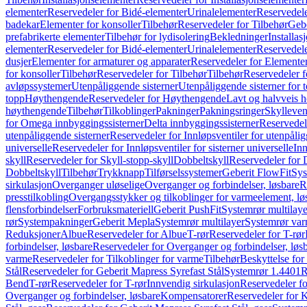
elementer
Reservedeler for Bidé-elementer
Urinalelementer
Reservedele
badekar
Elementer for konsoller
Tilbehør
Reservedeler for Tilbehør
Gebe
prefabrikerte elementer
Tilbehør for lydisolering
Bekledninger
Installas
elementer
Reservedeler for Bidé-elementer
Urinalelementer
Reservedele
dusjer
Elementer for armaturer og apparater
Reservedeler for Elementer
for konsoller
Tilbehør
Reservedeler for Tilbehør
Tilbehør
Reservedeler f
avløpssystemer
Utenpåliggende sisterner
Utenpåliggende sisterner for to
topp
Høythengende
Reservedeler for Høythengende
Lavt og halvveis 
høythengende
Tilbehør
Tilkoblinger
Pakninger
Pakningsringer
Skylleven
for Omega innbyggingssisterner
Delta innbyggingssisterner
Reservedel
utenpåliggende sisterner
Reservedeler for Innløpsventiler for utenpålig
universelle
Reservedeler for Innløpsventiler for sisterner universelle
Inn
skyll
Reservedeler for Skyll-stopp-skyll
Dobbeltskyll
Reservedeler for 
Dobbeltskyll
Tilbehør
Trykknapp
Tilførselssystemer
Geberit FlowFit
Sys
sirkulasjon
Overganger uløselige
Overganger og forbindelser, løsbare
R
presstilkobling
Overgangsstykker og tilkoblinger for varmeelement, lø
flensforbindelser
Forbruksmateriell
Geberit PushFit
Systemrør multilaye
rør
Systempakninger
Geberit Mepla
Systemrør multilayer
Systemrør var
Reduksjoner
Albue
Reservedeler for Albue
T-rør
Reservedeler for T-rør
forbindelser, løsbare
Reservedeler for Overganger og forbindelser, løs
varme
Reservedeler for Tilkoblinger for varme
Tilbehør
Beskyttelse for 
Stål
Reservedeler for Geberit Mapress Syrefast Stål
Systemrør 1.4401
R
Bend
T-rør
Reservedeler for T-rør
Innvendig sirkulasjon
Reservedeler fo
Overganger og forbindelser, løsbare
Kompensatorer
Reservedeler for 