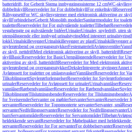
batteridrift, for Geberit Sigma innbyggingssisterne 12 cm
WC-skyllesys
dobbeltskyll
Reservedeler for For dobbeltskyll
For enkeltskyll
Reservede
Råbyggsett
For WC skyllesystemer med elektronisk aktivering av skyl
skyll
Forbindelser
Geberit Monolith moduler
Sanitærmoduler for toalett
toaletter
Reservedeler for For gulvstående toaletter
Tilbehør
Reservedele
vegghengte og gulvstående bidéer
Urinaler
Urinaler, spyledrift, uten s
utenpåliggende eller innbygd urinalstyring
Med integrert urinalstyring
lokk
Urinalskillevegger
Urinalskillevegger av plast
Urinalskillevegger a
spylerørsbend og overgangsstykker
Festemateriell
Avløpsventiler
Vannf
av skyll, nettdrift
Med elektronisk aktivering av skyll, batteridrift
Reserv
skyll
Basic
Reservedeler for Basic
Utenpåliggende
Reservedeler for Ut
aktivering av skyll, batteridrift
Reservedeler for Med elektronisk aktiveri
spylerørsbend og overgangsstykker
Deksler
Integrerte styringer
Annet t
Avløpssett for toaletter og utslagsvasker
Vannlåser
Reservedeler for Va
Tilkoblingssett
Spylerørforlengelser
Reservedeler for Spylerørforlengel
urinaler
Reservedeler for Avløpssett for urinaler
Urinalvannlåser
Reserv
vannlåser
Rørbendvannlåser
Reservedeler for Rørbendvannlåser
Spyler
Tilkoblingsrør
Tilslutningsbender
Reservedeler for Tilslutningsbender
A
for Sveiseender
Servanter og møbler
Servanter
Servanter
Reservedeler f
servanter
Reservedeler for Toppmonterte servanter
Servanter, små
Reser
servanter
Nedfellingsservanter
Reservedeler for Nedfellingsservanter
Un
barn
Servantområder
Reservedeler for Servantområder
Tilbehør
Avløpsd
heldekkende servant
Reservedeler for Møbelpakker med heldekkende 
servanter
Reservedeler for For servanter
For dobbelservanter
Reservedel
servant, bolleservant
For toppmontert servant firkantet
Reservedeler for