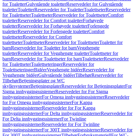
for Toaletter
Gulvstående toaletter
Reservedeler for Gulvstående
toaletter
Toaletter
Reservedeler for Toaletter
Toalettseter
Reservedeler
for Toalettseter
Toalettseter
Reservedeler for Toalettseter
Comfort
toaletter
Reservedeler for Comfort toaletter
Forhøyede
toaletter
Reservedeler for Forhøyede toaletter
Forlengede
toaletter
Reservedeler for Forlengede toaletter
Comfort
toalettseter
Reservedeler for Comfort
toalettseter
Toalettseter
Reservedeler for Toalettseter
Toaletter for
barn
Reservedeler for Toaletter for barn
Vegghengte
toaletter
Reservedeler for Vegghengte toaletter
Toalettseter for
barn
Reservedeler for Toalettseter for barn
Toalettseter
Reservedeler
for Toalettseter
Toalettseteringer
Reservedeler for
Toalettseteringer
Bidéer
Vegghengte bidéer
Reservedeler for
Vegghengte bidéer
Gulvstående bidéer
Tilbehør
Reservedeler for
Tilbehør
Betjeningsplater og WC
skyllesystemer
Betjeningsplater
Reservedeler for Betjeningsplater
For
Sigma innbyggingssisterner
Reservedeler for For Sigma
innbyggingssisterner
For Omega innbyggingssisterner
Reservedeler
for For Omega innbyggingssisterner
For Kappa
innbyggingssisterner
Reservedeler for For Kappa
innbyggingssisterner
For Delta innbyggingssisterner
Reservedeler for
For Delta innbyggingssisterner
For Twinline
innbyggingssisterner
Reservedeler for For Twinline
innbyggingssisterner
For 300T innbyggingssisterner
Reservedeler for
For 300T innbyggingssisterner
Tilbehør
Forbruksmateriell
For WC-