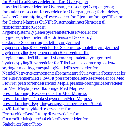
for Bend
T-rør
Reservedeler for T-rør
Overganger
uløselige
Reservedeler for Overganger uløselige
Overganger og
forbindelser, løsbare
Reservedeler for Overganger og forbindelser,
løsbare
Gjennomføringer
Reservedeler for Gjennomføringer
Tilbehør
for Geberit Mapress CuNiFe
Systempakninger
Skruesett til
flensforbindelser
Geberit
hygienesystem
Hygienespylerenheter
Reservedeler for
Hygienespylerenheter
Tilbehør
Sensorer
Deksler og
dekkplater
Sisterner og toalett-styringer med
hygienespyling
Reservedeler for Sisterner og toalett-styringer med
hygienespyling
Hygienemoduler
Reservedeler for
Hygienemoduler
Tilbehør til sisterner og toalett-styringer med
hygienespyling
Reservedeler for Tilbehør til sisterner og toalett-
styringer med hygienespyling
Nettdel
Reservedeler for
Nettdel
Nettverkskomponenter
Rørarmaturer
Kuleventiler
Reservedeler
for Kuleventiler
Med FlowFit pressforbindelser
Reservedeler for Med
FlowFit pressforbindelser
Med Mepla presstilkoblinger
Reservedeler
for Med Mepla presstilkoblinger
Med Mapress
presstilkoblinger
Reservedeler for Med Mapress
presstilkoblinger
Tilbakeslagsventiler
Med Mapress
presstilkoblinger
Bygningsavløpssystemer
Geberit Silent-
db20
Rør
Formstykker
Reservedeler for
Formstykker
Bend
Grenrør
Reservedeler for
Grenrør
Reduksjoner
Stakeluker
Reservedeler for
Stakeluker
SuperTube-