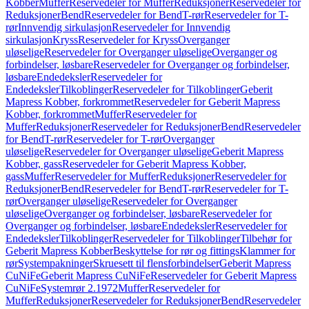
Kobber
Muffer
Reservedeler for Muffer
Reduksjoner
Reservedeler for
Reduksjoner
Bend
Reservedeler for Bend
T-rør
Reservedeler for T-
rør
Innvendig sirkulasjon
Reservedeler for Innvendig
sirkulasjon
Kryss
Reservedeler for Kryss
Overganger
uløselige
Reservedeler for Overganger uløselige
Overganger og
forbindelser, løsbare
Reservedeler for Overganger og forbindelser,
løsbare
Endedeksler
Reservedeler for
Endedeksler
Tilkoblinger
Reservedeler for Tilkoblinger
Geberit
Mapress Kobber, forkrommet
Reservedeler for Geberit Mapress
Kobber, forkrommet
Muffer
Reservedeler for
Muffer
Reduksjoner
Reservedeler for Reduksjoner
Bend
Reservedeler
for Bend
T-rør
Reservedeler for T-rør
Overganger
uløselige
Reservedeler for Overganger uløselige
Geberit Mapress
Kobber, gass
Reservedeler for Geberit Mapress Kobber,
gass
Muffer
Reservedeler for Muffer
Reduksjoner
Reservedeler for
Reduksjoner
Bend
Reservedeler for Bend
T-rør
Reservedeler for T-
rør
Overganger uløselige
Reservedeler for Overganger
uløselige
Overganger og forbindelser, løsbare
Reservedeler for
Overganger og forbindelser, løsbare
Endedeksler
Reservedeler for
Endedeksler
Tilkoblinger
Reservedeler for Tilkoblinger
Tilbehør for
Geberit Mapress Kobber
Beskyttelse for rør og fittings
Klammer for
rør
Systempakninger
Skruesett til flensforbindelser
Geberit Mapress
CuNiFe
Geberit Mapress CuNiFe
Reservedeler for Geberit Mapress
CuNiFe
Systemrør 2.1972
Muffer
Reservedeler for
Muffer
Reduksjoner
Reservedeler for Reduksjoner
Bend
Reservedeler