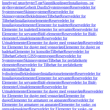
Innebygd røravbryter
T-rør
Vanntilkoplinger
Installasjons- og
skyllesystemer
Geberit Duofix
Systemvegger
Reservedeler for
Systemvegger
Skinnesystemer
Reservedeler for
Skinnesystemer
Bekledninger
Tilbehør
Reservedeler for
Tilbehør
Installasjonselementer
Reservedeler for
Installasjonselementer
Elementer for toaletter
Reservedeler for
Elementer for toaletter
Elementer for servanter
Reservedeler for
Elementer for servanter
Bidé-elementer
Reservedeler for Bidé-
elementer
Urinalelementer
Reservedeler for
Urinalelementer
Elementer for dusjer med veggavløp
Reservedeler
for Elementer for dusjer med veggavløp
Elementer for dusjer og
badekar
Elementer for konsoller
Tilbehør
Reservedeler for
Tilbehør
Geberit GIS
Systemvegger
Reservedeler for
Systemvegger
Skinnesystemer
Tilbehør for prefabrikerte
elementer
Reservedeler for Tilbehør for prefabrikerte
elementer
Tilbehør for
lydisolering
Bekledninger
Installasjonselementer
Reservedeler for
Installasjonselementer
Elementer for servanter
Reservedeler for
Elementer for servanter
Bidé-elementer
Reservedeler for Bidé-
elementer
Urinalelementer
Reservedeler for
Urinalelementer
Elementer for dusjer med veggavløp
Reservedeler
for Elementer for dusjer med veggavløp
Elementer for
dusjer
Elementer for armaturer og apparater
Reservedeler for
Elementer for armaturer og apparater
Elementer for vaske- og
oppvaskmaskiner
Reservedeler for Elementer for vaske- og