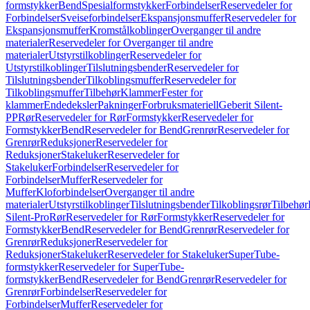
formstykker
Bend
Spesialformstykker
Forbindelser
Reservedeler for
Forbindelser
Sveiseforbindelser
Ekspansjonsmuffer
Reservedeler for
Ekspansjonsmuffer
Kromstålkoblinger
Overganger til andre
materialer
Reservedeler for Overganger til andre
materialer
Utstyrstilkoblinger
Reservedeler for
Utstyrstilkoblinger
Tilslutningsbender
Reservedeler for
Tilslutningsbender
Tilkoblingsmuffer
Reservedeler for
Tilkoblingsmuffer
Tilbehør
Klammer
Fester for
klammer
Endedeksler
Pakninger
Forbruksmateriell
Geberit Silent-
PP
Rør
Reservedeler for Rør
Formstykker
Reservedeler for
Formstykker
Bend
Reservedeler for Bend
Grenrør
Reservedeler for
Grenrør
Reduksjoner
Reservedeler for
Reduksjoner
Stakeluker
Reservedeler for
Stakeluker
Forbindelser
Reservedeler for
Forbindelser
Muffer
Reservedeler for
Muffer
Kloforbindelser
Overganger til andre
materialer
Utstyrstilkoblinger
Tilslutningsbender
Tilkoblingsrør
Tilbehør
Silent-Pro
Rør
Reservedeler for Rør
Formstykker
Reservedeler for
Formstykker
Bend
Reservedeler for Bend
Grenrør
Reservedeler for
Grenrør
Reduksjoner
Reservedeler for
Reduksjoner
Stakeluker
Reservedeler for Stakeluker
SuperTube-
formstykker
Reservedeler for SuperTube-
formstykker
Bend
Reservedeler for Bend
Grenrør
Reservedeler for
Grenrør
Forbindelser
Reservedeler for
Forbindelser
Muffer
Reservedeler for