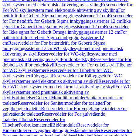
skyllesystem med elektronisk aktivering av skylling
Reservedeler for
For WC-skyllesystem med elektronisk aktivering av skylling
For
nettdrift, for Geberit Sigma innbyggingssisterner 12 cm
Reservedeler
for For nettdrift, for Geberit Sigma innbyggingssisterner 12 cm
Ikke
egnet for Geberit Omega innbyggingssisterner 12 cm
Reservedeler
for Ikke egnet for Geberit Omega innbyggingssisterner 12 cm
For
batteridrift, for Geberit Sigma innbyggingssisterne 12
cm
Reservedeler for For batteridrift, for Geberit Sigma
innbyggingssisterne 12 cm
WC-skyllesystemer med pneumatisk
aktivering av skyll
Reservedeler for WC-skyllesystemer med
pneumatisk aktivering av skyll
For dobbeltskyll
Reservedeler for For
dobbeltskyll
For enkeltskyll
Reservedeler for For enkeltskyll
Tilbehør
for WC-skyllesystemer
Reservedeler for Tilbehør for WC-
skyllesystemer
Råbyggsett
Reservedeler for Råbyggsett
For WC
skyllesystemer med elektronisk aktivering av skyll
Reservedeler for
For WC skyllesystemer med elektronisk aktivering av skyll
For WC
skyllesystemer med pneumatisk aktivering av
skyll
Forbindelser
Geberit Monolith moduler
Sanitærmoduler for
toaletter
Reservedeler for Sanitærmoduler for toaletter
For
vegghengte toaletter
Reservedeler for For vegghengte toaletter
For
gulvstående toaletter
Reservedeler for For gulvstående
toaletter
Tilbehør
Reservedeler for
Tilbehør
Forbruksmateriell
Bidémoduler
Reservedeler for
Bidémoduler
For vegghengte og gulvstående bidéer
Reservedeler for
For vegghengte og gulvstående bidéer
Urinaler
Urinaler, spyledrift,