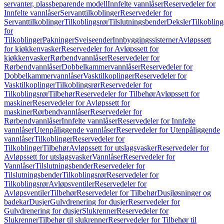
servanter, plassbeparende modell
Innfelte vannlåser
Reservedeler for
Innfelte vannlåser
Servanttilkoblinger
Reservedeler for
Servanttilkoblinger
Tilkoblingsrør
Tilslutningsbender
Deksler
Tilkobling
for
Tilkoblinger
Pakninger
Sveiseender
Innbyggingssisterner
Avløpssett
for kjøkkenvasker
Reservedeler for Avløpssett for
kjøkkenvasker
Rørbendvannlåser
Reservedeler for
Rørbendvannlåser
Dobbelkammervannlåser
Reservedeler for
Dobbelkammervannlåser
Vasktilkoplinger
Reservedeler for
Vasktilkoplinger
Tilkoblingsrør
Reservedeler for
Tilkoblingsrør
Tilbehør
Reservedeler for Tilbehør
Avløpssett for
maskiner
Reservedeler for Avløpssett for
maskiner
Rørbendvannlåser
Reservedeler for
Rørbendvannlåser
Innfelte vannlåser
Reservedeler for Innfelte
vannlåser
Utenpåliggende vannlåser
Reservedeler for Utenpåliggende
vannlåser
Tilkoblinger
Reservedeler for
Tilkoblinger
Tilbehør
Avløpssett for utslagsvasker
Reservedeler for
Avløpssett for utslagsvasker
Vannlåser
Reservedeler for
Vannlåser
Tilslutningsbender
Reservedeler for
Tilslutningsbender
Tilkoblingsrør
Reservedeler for
Tilkoblingsrør
Avløpsventiler
Reservedeler for
Avløpsventiler
Tilbehør
Reservedeler for Tilbehør
Dusjløsninger og
badekar
Dusjer
Gulvdrenering for dusjer
Reservedeler for
Gulvdrenering for dusjer
Slukrenner
Reservedeler for
Slukrenner
Tilbehør til slukrenner
Reservedeler for Tilbehør til