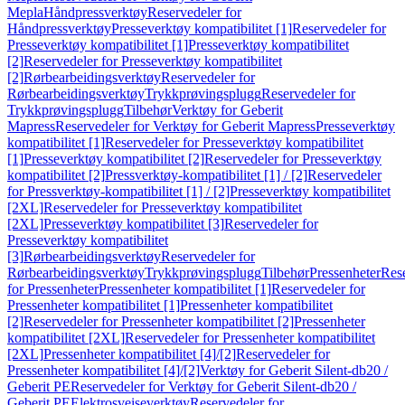
Mepla
Håndpressverktøy
Reservedeler for
Håndpressverktøy
Presseverktøy kompatibilitet [1]
Reservedeler for
Presseverktøy kompatibilitet [1]
Presseverktøy kompatibilitet
[2]
Reservedeler for Presseverktøy kompatibilitet
[2]
Rørbearbeidingsverktøy
Reservedeler for
Rørbearbeidingsverktøy
Trykkprøvingsplugg
Reservedeler for
Trykkprøvingsplugg
Tilbehør
Verktøy for Geberit
Mapress
Reservedeler for Verktøy for Geberit Mapress
Presseverktøy
kompatibilitet [1]
Reservedeler for Presseverktøy kompatibilitet
[1]
Presseverktøy kompatibilitet [2]
Reservedeler for Presseverktøy
kompatibilitet [2]
Pressverktøy-kompatibilitet [1] / [2]
Reservedeler
for Pressverktøy-kompatibilitet [1] / [2]
Presseverktøy kompatibilitet
[2XL]
Reservedeler for Presseverktøy kompatibilitet
[2XL]
Presseverktøy kompatibilitet [3]
Reservedeler for
Presseverktøy kompatibilitet
[3]
Rørbearbeidingsverktøy
Reservedeler for
Rørbearbeidingsverktøy
Trykkprøvingsplugg
Tilbehør
Pressenheter
Res
for Pressenheter
Pressenheter kompatibilitet [1]
Reservedeler for
Pressenheter kompatibilitet [1]
Pressenheter kompatibilitet
[2]
Reservedeler for Pressenheter kompatibilitet [2]
Pressenheter
kompatibilitet [2XL]
Reservedeler for Pressenheter kompatibilitet
[2XL]
Pressenheter kompatibilitet [4]/[2]
Reservedeler for
Pressenheter kompatibilitet [4]/[2]
Verktøy for Geberit Silent-db20 /
Geberit PE
Reservedeler for Verktøy for Geberit Silent-db20 /
Geberit PE
Elektrosveiseverktøy
Reservedeler for