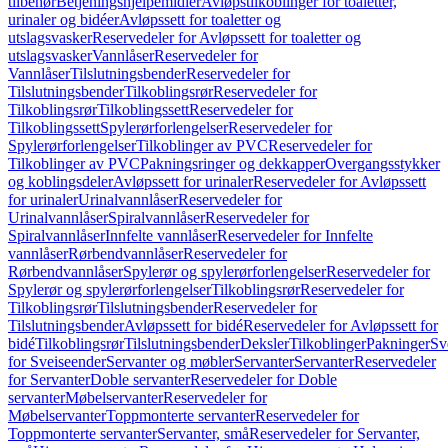
tilbehør
Betjeningshjelpemidler
Avløpstilkoblinger for toaletter,
urinaler og bidéer
Avløpssett for toaletter og
utslagsvasker
Reservedeler for Avløpssett for toaletter og
utslagsvasker
Vannlåser
Reservedeler for
Vannlåser
Tilslutningsbender
Reservedeler for
Tilslutningsbender
Tilkoblingsrør
Reservedeler for
Tilkoblingsrør
Tilkoblingssett
Reservedeler for
Tilkoblingssett
Spylerørforlengelser
Reservedeler for
Spylerørforlengelser
Tilkoblinger av PVC
Reservedeler for
Tilkoblinger av PVC
Pakningsringer og dekkapper
Overgangsstykker
og koblingsdeler
Avløpssett for urinaler
Reservedeler for Avløpssett
for urinaler
Urinalvannlåser
Reservedeler for
Urinalvannlåser
Spiralvannlåser
Reservedeler for
Spiralvannlåser
Innfelte vannlåser
Reservedeler for Innfelte
vannlåser
Rørbendvannlåser
Reservedeler for
Rørbendvannlåser
Spylerør og spylerørforlengelser
Reservedeler for
Spylerør og spylerørforlengelser
Tilkoblingsrør
Reservedeler for
Tilkoblingsrør
Tilslutningsbender
Reservedeler for
Tilslutningsbender
Avløpssett for bidé
Reservedeler for Avløpssett for
bidé
Tilkoblingsrør
Tilslutningsbender
Deksler
Tilkoblinger
Pakninger
Sv
for Sveiseender
Servanter og møbler
Servanter
Servanter
Reservedeler
for Servanter
Doble servanter
Reservedeler for Doble
servanter
Møbelservanter
Reservedeler for
Møbelservanter
Toppmonterte servanter
Reservedeler for
Toppmonterte servanter
Servanter, små
Reservedeler for Servanter,