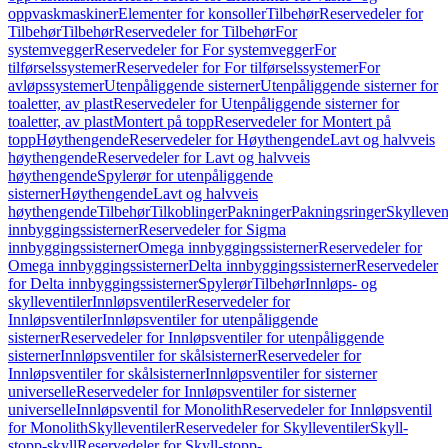
oppvaskmaskiner
Elementer for konsoller
Tilbehør
Reservedeler for
Tilbehør
Tilbehør
Reservedeler for Tilbehør
For
systemvegger
Reservedeler for For systemvegger
For
tilførselssystemer
Reservedeler for For tilførselssystemer
For
avløpssystemer
Utenpåliggende sisterner
Utenpåliggende sisterner for
toaletter, av plast
Reservedeler for Utenpåliggende sisterner for
toaletter, av plast
Montert på topp
Reservedeler for Montert på
topp
Høythengende
Reservedeler for Høythengende
Lavt og halvveis
høythengende
Reservedeler for Lavt og halvveis
høythengende
Spylerør for utenpåliggende
sisterner
Høythengende
Lavt og halvveis
høythengende
Tilbehør
Tilkoblinger
Pakninger
Pakningsringer
Skylleven
innbyggingssisterner
Reservedeler for Sigma
innbyggingssisterner
Omega innbyggingssisterner
Reservedeler for
Omega innbyggingssisterner
Delta innbyggingssisterner
Reservedeler
for Delta innbyggingssisterner
Spylerør
Tilbehør
Innløps- og
skylleventiler
Innløpsventiler
Reservedeler for
Innløpsventiler
Innløpsventiler for utenpåliggende
sisterner
Reservedeler for Innløpsventiler for utenpåliggende
sisterner
Innløpsventiler for skålsisterner
Reservedeler for
Innløpsventiler for skålsisterner
Innløpsventiler for sisterner
universelle
Reservedeler for Innløpsventiler for sisterner
universelle
Innløpsventil for Monolith
Reservedeler for Innløpsventil
for Monolith
Skylleventiler
Reservedeler for Skylleventiler
Skyll-
stopp-skyll
Reservedeler for Skyll-stopp-