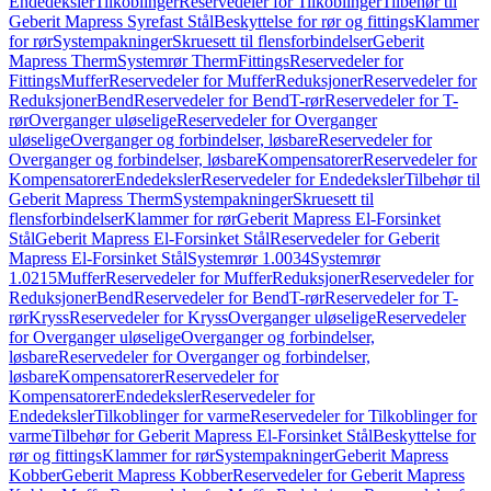
Endedeksler
Tilkoblinger
Reservedeler for Tilkoblinger
Tilbehør til
Geberit Mapress Syrefast Stål
Beskyttelse for rør og fittings
Klammer
for rør
Systempakninger
Skruesett til flensforbindelser
Geberit
Mapress Therm
Systemrør Therm
Fittings
Reservedeler for
Fittings
Muffer
Reservedeler for Muffer
Reduksjoner
Reservedeler for
Reduksjoner
Bend
Reservedeler for Bend
T-rør
Reservedeler for T-
rør
Overganger uløselige
Reservedeler for Overganger
uløselige
Overganger og forbindelser, løsbare
Reservedeler for
Overganger og forbindelser, løsbare
Kompensatorer
Reservedeler for
Kompensatorer
Endedeksler
Reservedeler for Endedeksler
Tilbehør til
Geberit Mapress Therm
Systempakninger
Skruesett til
flensforbindelser
Klammer for rør
Geberit Mapress El-Forsinket
Stål
Geberit Mapress El-Forsinket Stål
Reservedeler for Geberit
Mapress El-Forsinket Stål
Systemrør 1.0034
Systemrør
1.0215
Muffer
Reservedeler for Muffer
Reduksjoner
Reservedeler for
Reduksjoner
Bend
Reservedeler for Bend
T-rør
Reservedeler for T-
rør
Kryss
Reservedeler for Kryss
Overganger uløselige
Reservedeler
for Overganger uløselige
Overganger og forbindelser,
løsbare
Reservedeler for Overganger og forbindelser,
løsbare
Kompensatorer
Reservedeler for
Kompensatorer
Endedeksler
Reservedeler for
Endedeksler
Tilkoblinger for varme
Reservedeler for Tilkoblinger for
varme
Tilbehør for Geberit Mapress El-Forsinket Stål
Beskyttelse for
rør og fittings
Klammer for rør
Systempakninger
Geberit Mapress
Kobber
Geberit Mapress Kobber
Reservedeler for Geberit Mapress