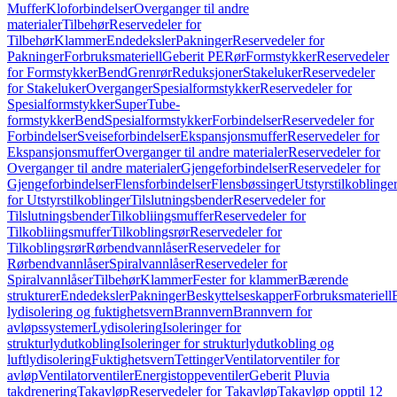
Muffer
Kloforbindelser
Overganger til andre
materialer
Tilbehør
Reservedeler for
Tilbehør
Klammer
Endedeksler
Pakninger
Reservedeler for
Pakninger
Forbruksmateriell
Geberit PE
Rør
Formstykker
Reservedeler
for Formstykker
Bend
Grenrør
Reduksjoner
Stakeluker
Reservedeler
for Stakeluker
Overganger
Spesialformstykker
Reservedeler for
Spesialformstykker
SuperTube-
formstykker
Bend
Spesialformstykker
Forbindelser
Reservedeler for
Forbindelser
Sveiseforbindelser
Ekspansjonsmuffer
Reservedeler for
Ekspansjonsmuffer
Overganger til andre materialer
Reservedeler for
Overganger til andre materialer
Gjengeforbindelser
Reservedeler for
Gjengeforbindelser
Flensforbindelser
Flensbøssinger
Utstyrstilkoblinge
for Utstyrstilkoblinger
Tilslutningsbender
Reservedeler for
Tilslutningsbender
Tilkobliingsmuffer
Reservedeler for
Tilkobliingsmuffer
Tilkoblingsrør
Reservedeler for
Tilkoblingsrør
Rørbendvannlåser
Reservedeler for
Rørbendvannlåser
Spiralvannlåser
Reservedeler for
Spiralvannlåser
Tilbehør
Klammer
Fester for klammer
Bærende
strukturer
Endedeksler
Pakninger
Beskyttelseskapper
Forbruksmateriell
lydisolering og fuktighetsvern
Brannvern
Brannvern for
avløpssystemer
Lydisolering
Isoleringer for
strukturlydutkobling
Isoleringer for strukturlydutkobling og
luftlydisolering
Fuktighetsvern
Tettinger
Ventilatorventiler for
avløp
Ventilatorventiler
Energistoppeventiler
Geberit Pluvia
takdrenering
Takavløp
Reservedeler for Takavløp
Takavløp opptil 12