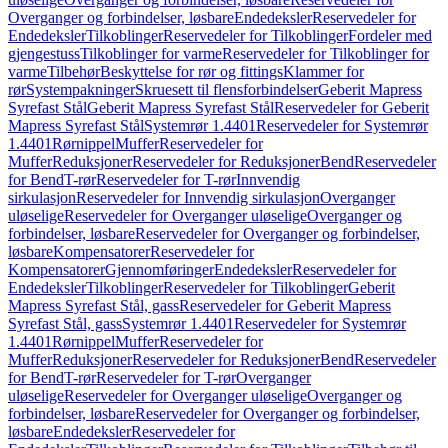
Overganger og forbindelser, løsbare
Endedeksler
Reservedeler for
Endedeksler
Tilkoblinger
Reservedeler for Tilkoblinger
Fordeler med
gjengestuss
Tilkoblinger for varme
Reservedeler for Tilkoblinger for
varme
Tilbehør
Beskyttelse for rør og fittings
Klammer for
rør
Systempakninger
Skruesett til flensforbindelser
Geberit Mapress
Syrefast Stål
Geberit Mapress Syrefast Stål
Reservedeler for Geberit
Mapress Syrefast Stål
Systemrør 1.4401
Reservedeler for Systemrør
1.4401
Rørnippel
Muffer
Reservedeler for
Muffer
Reduksjoner
Reservedeler for Reduksjoner
Bend
Reservedeler
for Bend
T-rør
Reservedeler for T-rør
Innvendig
sirkulasjon
Reservedeler for Innvendig sirkulasjon
Overganger
uløselige
Reservedeler for Overganger uløselige
Overganger og
forbindelser, løsbare
Reservedeler for Overganger og forbindelser,
løsbare
Kompensatorer
Reservedeler for
Kompensatorer
Gjennomføringer
Endedeksler
Reservedeler for
Endedeksler
Tilkoblinger
Reservedeler for Tilkoblinger
Geberit
Mapress Syrefast Stål, gass
Reservedeler for Geberit Mapress
Syrefast Stål, gass
Systemrør 1.4401
Reservedeler for Systemrør
1.4401
Rørnippel
Muffer
Reservedeler for
Muffer
Reduksjoner
Reservedeler for Reduksjoner
Bend
Reservedeler
for Bend
T-rør
Reservedeler for T-rør
Overganger
uløselige
Reservedeler for Overganger uløselige
Overganger og
forbindelser, løsbare
Reservedeler for Overganger og forbindelser,
løsbare
Endedeksler
Reservedeler for