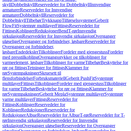
skyll
Dobbeltskyll
Reservedeler for Dobbeltskyll
Innvendige
armaturer
Reservedeler for Innvendige
armaturer
Dobbeltskyll
Reservedeler for
Dobbeltskyll
Tilbehør
Trykknapp
Tilførselssystemer
Geberit
FlowFit
Systemrør multilayer
Fittings
Reservedeler for
Fittings
Koblinger
Reduksjoner
Bend
T-rør
Innvendig
sirkulasjon
Reservedeler for Innvendig sirkulasjon
Overganger
uløselige
Overganger og forbindelser, løsbare
Reservedeler for
Overganger og forbindelser,
løsbare
Endedeksler
Tilkoblinger
Fordeler med gjengestuss
Fordeler
med presstilkobling
Overgangsstykker og tilkoblinger for
varmeelement, løsbare
Tilkoblinger for varme
Tilbehør
Beskyttelse for
rør og fittings
Tetninger for fittings
Klammer for
rør
Systempakninger
Skruesett til
flensforbindelser
Forbruksmateriell
Geberit PushFit
Systemrør
multilayer
Fittings
Tilkoblinger
Fordeler med gjengestuss
Tilkoblinger
for varme
Tilbehør
Beskyttelse for rør og fittings
Klammer for
rør
Systempakninger
Geberit Mepla
Systemrør multilayer
Systemrør
varme multilayer
Fittings
Reservedeler for
Fittings
Koblinger
Reservedeler for
Koblinger
Reduksjoner
Reservedeler for
Reduksjoner
Albue
Reservedeler for Albue
T-rør
Reservedeler for T-
rør
Innvendig sirkulasjon
Reservedeler for Innvendig
sirkulasjon
Overganger uløselige
Reservedeler for Overganger
uløselige
Overganger og forbindelser, løsbare
Reservedeler for