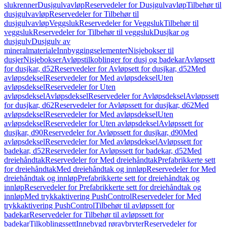
slukrenner
Dusjgulvavløp
Reservedeler for Dusjgulvavløp
Tilbehør til
dusjgulvavløp
Reservedeler for Tilbehør til
dusjgulvavløp
Veggsluk
Reservedeler for Veggsluk
Tilbehør til
veggsluk
Reservedeler for Tilbehør til veggsluk
Dusjkar og
dusjgulv
Dusjgulv av
mineralmateriale
Innbyggingselementer
Nisjebokser til
dusjer
Nisjebokser
Avløpstilkoblinger for dusj og badekar
Avløpsett
for dusjkar, d52
Reservedeler for Avløpsett for dusjkar, d52
Med
avløpsdeksel
Reservedeler for Med avløpsdeksel
Uten
avløpsdeksel
Reservedeler for Uten
avløpsdeksel
Avløpsdeksel
Reservedeler for Avløpsdeksel
Avløpssett
for dusjkar, d62
Reservedeler for Avløpssett for dusjkar, d62
Med
avløpsdeksel
Reservedeler for Med avløpsdeksel
Uten
avløpsdeksel
Reservedeler for Uten avløpsdeksel
Avløpssett for
dusjkar, d90
Reservedeler for Avløpssett for dusjkar, d90
Med
avløpsdeksel
Reservedeler for Med avløpsdeksel
Avløpssett for
badekar, d52
Reservedeler for Avløpssett for badekar, d52
Med
dreiehåndtak
Reservedeler for Med dreiehåndtak
Prefabrikkerte sett
for dreiehåndtak
Med dreiehåndtak og innløp
Reservedeler for Med
dreiehåndtak og innløp
Prefabrikkerte sett for dreiehåndtak og
innløp
Reservedeler for Prefabrikkerte sett for dreiehåndtak og
innløp
Med trykkaktivering PushControl
Reservedeler for Med
trykkaktivering PushControl
Tilbehør til avløpssett for
badekar
Reservedeler for Tilbehør til avløpssett for
badekar
Tilkoblingssett
Innebygd røravbryter
Reservedeler for