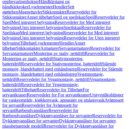
oppbevaringsbokser
Håndklestang og
håndklekroker
Lyselementer
Hendler
Sett
støtteben
Magnettavler
Stikkontakter
Reservedeler for
Stikkontakter
Annet tilbehør
Speil og speilskap
Speil
Reservedeler for
Speil
Med integrert belysning
Reservedeler for Med integrert
belysning
Uten integrert belysning
Speilskap
Reservedeler for
Speilskap
Med integrert belysning
Reservedeler for Med integrert
belysning
Uten integrert belysning
Reservedeler for Uten integrert
belysning
Tilbehør
Lyselementer
Hendler
Annet
tilbehør
Stikkontakter
Armaturer
Servantarmaturer
Reservedeler for
Servantarmaturer
Montering av stativ, nettdrift
Reservedeler for
Montering av stativ, nettdrift
Stativmontering,
batteridrift
Reservedeler for Stativmontering, batteridrift
Stående
montasje, blandebatteri med enhåndsgrep
Reservedeler for Stående
montasje, blandebatteri med enhåndsgrep
Veggmontasje,
nettdrift
Reservedeler for Veggmontasje, nettdrift
Veggmontasje,
batteridrift
Reservedeler for Veggmontasje,
batteridrift
Tilbehør
Reservedeler for Tilbehør
For
servantkraner
Reservedeler for For servantkraner
Utstyrstilkoblinger
for vaskeområde, kjøkkenvask, apparater og utslagsvask
Avløpssett
for servant
Reservedeler for Avløpssett for
servant
Rørbendvannlåser
Reservedeler for
Rørbendvannlåser
Dykkrørvannlåser for servanter
Reservedeler for
Dykkrørvannlåser for servanter
Dykkrørvannlåser for servanter,
plassbeparende modell
Reservedeler for Dykkrørvannlåser for