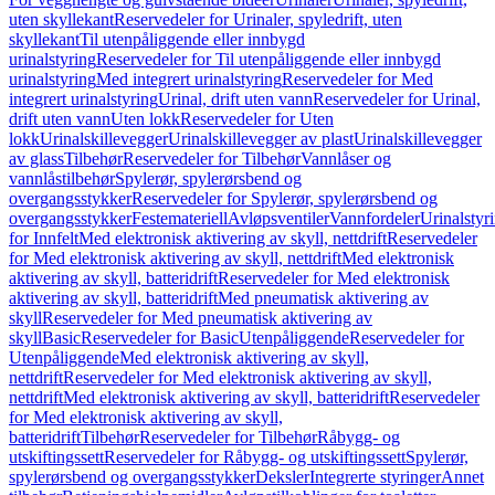
uten skyllekant
Reservedeler for Urinaler, spyledrift, uten
skyllekant
Til utenpåliggende eller innbygd
urinalstyring
Reservedeler for Til utenpåliggende eller innbygd
urinalstyring
Med integrert urinalstyring
Reservedeler for Med
integrert urinalstyring
Urinal, drift uten vann
Reservedeler for Urinal,
drift uten vann
Uten lokk
Reservedeler for Uten
lokk
Urinalskillevegger
Urinalskillevegger av plast
Urinalskillevegger
av glass
Tilbehør
Reservedeler for Tilbehør
Vannlåser og
vannlåstilbehør
Spylerør, spylerørsbend og
overgangsstykker
Reservedeler for Spylerør, spylerørsbend og
overgangsstykker
Festemateriell
Avløpsventiler
Vannfordeler
Urinalstyr
for Innfelt
Med elektronisk aktivering av skyll, nettdrift
Reservedeler
for Med elektronisk aktivering av skyll, nettdrift
Med elektronisk
aktivering av skyll, batteridrift
Reservedeler for Med elektronisk
aktivering av skyll, batteridrift
Med pneumatisk aktivering av
skyll
Reservedeler for Med pneumatisk aktivering av
skyll
Basic
Reservedeler for Basic
Utenpåliggende
Reservedeler for
Utenpåliggende
Med elektronisk aktivering av skyll,
nettdrift
Reservedeler for Med elektronisk aktivering av skyll,
nettdrift
Med elektronisk aktivering av skyll, batteridrift
Reservedeler
for Med elektronisk aktivering av skyll,
batteridrift
Tilbehør
Reservedeler for Tilbehør
Råbygg- og
utskiftingssett
Reservedeler for Råbygg- og utskiftingssett
Spylerør,
spylerørsbend og overgangsstykker
Deksler
Integrerte styringer
Annet