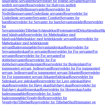
små
Hjørne-servanter
Reservedeler for Hjørne-servanter
Halvveis
nedfelt servanter
Reservedeler for Halvveis nedfelt
servanter
Nedfellingsservanter
Reservedeler for
Nedfellingsservanter
Underlimte servanter
Reservedeler for
Underlimte servanter
Servanter Comfort
Servanter for
barn
Reservedeler for Servanter for barn
Servantområder
Reservedeler
for
Servantområder
Tilbehør
Avløpsdeksel
Festemateriell
Dekorblending
Mø
med håndvask
Reservedeler for Møbelpakker med
håndvask
Møbelpakker med heldekkende servant
Reservedeler for
Møbelpakker med heldekkende
servant
Baderomsmøbler
Servantunderskap
Reservedeler for
Servantunderskap
For servanter
Reservedeler for For servanter
For
servanter
Reservedeler for For servanter
For
dobbelservanter
Reservedeler for For
dobbelservanter
Benkeplater
Reservedeler for Benkeplater
For
toppmontert servant, bolleservant
Reservedeler for For toppmontert
servant, bolleservant
For toppmontert servant firkantet
Reservedeler
for For toppmontert servant firkantet
Sideskap
Reservedeler for
Sideskap
Lave sideskap
Reservedeler for Lave sideskap
Høye
skap
Reservedeler for Høye skap
Halvhøyt skap
Reservedeler for
Halvhøyt skap
Hengeskap
Reservedeler for Hengeskap
Andre
baderomsmøbler
Reservedeler for Andre
baderomsmøbler
Vegghyller
Reservedeler for
Vegghyller
Tilbehør
Reservedeler for Tilbehør
Skuffeinnsatser og