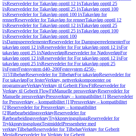
l/s
Reservedeler for Takavløp opptil 12 l/s
Takavløp opptil 25
l/s
Reservedeler for Takavløp opptil 25 l/s
Takavløp oppti 100
l/s
Reservedeler for Takavløp oppti 100 l/s
Takavløp for
renner
Reservedeler for Takavløp for renner
Takavløp opptil 12
l/s
Reservedeler for Takavløp opptil 12 l/s
Takavløp opptil 25
l/s
Reservedeler for Takavløp opptil 25 l/s
Takavløp oppti 100
l/s
Reservedeler for Takavløp oppti 100
l/s
Dampsperreelementer
Reservedeler for Dampsperreelementer
For
takavløp oppti 12 l/s
Reservedeler for For takavløp oppti 12 l/s
For
takavløp oppti 25 l/s
Nødoverløp
Reservedeler for Nødoverløp
For
takavløp oppti 12 l/s
Reservedeler for For takavløp oppti 12 l/s
For
takavløp oppti 25 l/s
Reservedeler for For takavløp oppti 25
l/s
Fester
Festesystem d40–200
Festesystem d250–
315
Tilbehør
Reservedeler for Tilbehør
For takavløp
Reservedeler for
For takavløp
For fester
Verktøy, nettverkskomponenter og
programvare
Verktøy
Verktøy til Geberit FlowFit
Reservedeler for
Verktøy til Geberit FlowFit
Manuelle pressverktøy
Reservedeler for
Manuelle pressverktøy
Pressverktøy – kompatibilitet [1]
Reservedeler
for Pressverktøy – kompatibilitet [1]
Pressverktøy – kompatibilitet
[2]
Reservedeler for Pressverktøy – kompatibilitet
[2]
Rørbearbeidingsverktøy
Reservedeler for
Rørbearbeidingsverktøy
Trykkprøvingsplugg
Reservedeler for
Trykkprøvingsplugg
Testmiddel
Pressenheter med
verktøy
Tilbehør
Reservedeler for Tilbehør
Verktøy for Geberit
Mepla
Reservedeler for Verktøy for Geberit