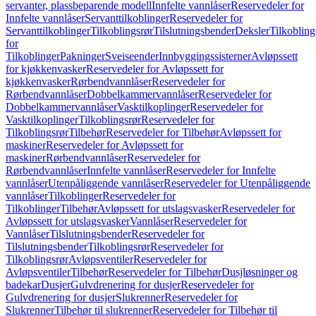
servanter, plassbeparende modell
Innfelte vannlåser
Reservedeler for
Innfelte vannlåser
Servanttilkoblinger
Reservedeler for
Servanttilkoblinger
Tilkoblingsrør
Tilslutningsbender
Deksler
Tilkobling
for
Tilkoblinger
Pakninger
Sveiseender
Innbyggingssisterner
Avløpssett
for kjøkkenvasker
Reservedeler for Avløpssett for
kjøkkenvasker
Rørbendvannlåser
Reservedeler for
Rørbendvannlåser
Dobbelkammervannlåser
Reservedeler for
Dobbelkammervannlåser
Vasktilkoplinger
Reservedeler for
Vasktilkoplinger
Tilkoblingsrør
Reservedeler for
Tilkoblingsrør
Tilbehør
Reservedeler for Tilbehør
Avløpssett for
maskiner
Reservedeler for Avløpssett for
maskiner
Rørbendvannlåser
Reservedeler for
Rørbendvannlåser
Innfelte vannlåser
Reservedeler for Innfelte
vannlåser
Utenpåliggende vannlåser
Reservedeler for Utenpåliggende
vannlåser
Tilkoblinger
Reservedeler for
Tilkoblinger
Tilbehør
Avløpssett for utslagsvasker
Reservedeler for
Avløpssett for utslagsvasker
Vannlåser
Reservedeler for
Vannlåser
Tilslutningsbender
Reservedeler for
Tilslutningsbender
Tilkoblingsrør
Reservedeler for
Tilkoblingsrør
Avløpsventiler
Reservedeler for
Avløpsventiler
Tilbehør
Reservedeler for Tilbehør
Dusjløsninger og
badekar
Dusjer
Gulvdrenering for dusjer
Reservedeler for
Gulvdrenering for dusjer
Slukrenner
Reservedeler for
Slukrenner
Tilbehør til slukrenner
Reservedeler for Tilbehør til