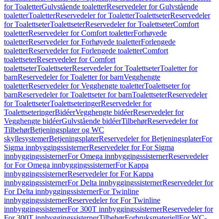
for Toaletter
Gulvstående toaletter
Reservedeler for Gulvstående
toaletter
Toaletter
Reservedeler for Toaletter
Toalettseter
Reservedeler
for Toalettseter
Toalettseter
Reservedeler for Toalettseter
Comfort
toaletter
Reservedeler for Comfort toaletter
Forhøyede
toaletter
Reservedeler for Forhøyede toaletter
Forlengede
toaletter
Reservedeler for Forlengede toaletter
Comfort
toalettseter
Reservedeler for Comfort
toalettseter
Toalettseter
Reservedeler for Toalettseter
Toaletter for
barn
Reservedeler for Toaletter for barn
Vegghengte
toaletter
Reservedeler for Vegghengte toaletter
Toalettseter for
barn
Reservedeler for Toalettseter for barn
Toalettseter
Reservedeler
for Toalettseter
Toalettseteringer
Reservedeler for
Toalettseteringer
Bidéer
Vegghengte bidéer
Reservedeler for
Vegghengte bidéer
Gulvstående bidéer
Tilbehør
Reservedeler for
Tilbehør
Betjeningsplater og WC
skyllesystemer
Betjeningsplater
Reservedeler for Betjeningsplater
For
Sigma innbyggingssisterner
Reservedeler for For Sigma
innbyggingssisterner
For Omega innbyggingssisterner
Reservedeler
for For Omega innbyggingssisterner
For Kappa
innbyggingssisterner
Reservedeler for For Kappa
innbyggingssisterner
For Delta innbyggingssisterner
Reservedeler for
For Delta innbyggingssisterner
For Twinline
innbyggingssisterner
Reservedeler for For Twinline
innbyggingssisterner
For 300T innbyggingssisterner
Reservedeler for
For 300T innbyggingssisterner
Tilbehør
Forbruksmateriell
For WC-