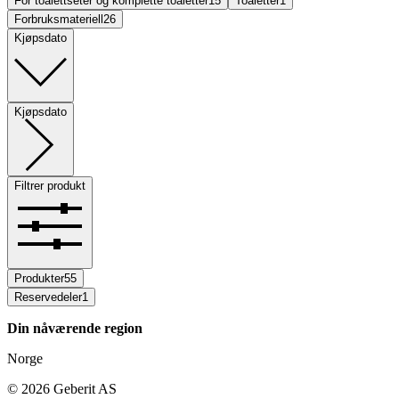
For toalettseter og komplette toaletter
15
Toaletter
1
Forbruksmateriell
26
Kjøpsdato
Kjøpsdato
Filtrer produkt
Produkter
55
Reservedeler
1
Din nåværende region
Norge
©
2026
Geberit AS