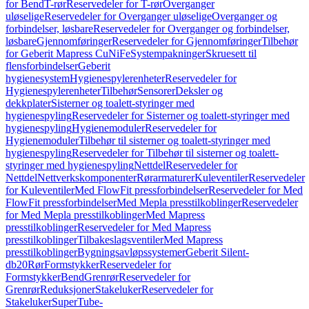
for Bend
T-rør
Reservedeler for T-rør
Overganger
uløselige
Reservedeler for Overganger uløselige
Overganger og
forbindelser, løsbare
Reservedeler for Overganger og forbindelser,
løsbare
Gjennomføringer
Reservedeler for Gjennomføringer
Tilbehør
for Geberit Mapress CuNiFe
Systempakninger
Skruesett til
flensforbindelser
Geberit
hygienesystem
Hygienespylerenheter
Reservedeler for
Hygienespylerenheter
Tilbehør
Sensorer
Deksler og
dekkplater
Sisterner og toalett-styringer med
hygienespyling
Reservedeler for Sisterner og toalett-styringer med
hygienespyling
Hygienemoduler
Reservedeler for
Hygienemoduler
Tilbehør til sisterner og toalett-styringer med
hygienespyling
Reservedeler for Tilbehør til sisterner og toalett-
styringer med hygienespyling
Nettdel
Reservedeler for
Nettdel
Nettverkskomponenter
Rørarmaturer
Kuleventiler
Reservedeler
for Kuleventiler
Med FlowFit pressforbindelser
Reservedeler for Med
FlowFit pressforbindelser
Med Mepla presstilkoblinger
Reservedeler
for Med Mepla presstilkoblinger
Med Mapress
presstilkoblinger
Reservedeler for Med Mapress
presstilkoblinger
Tilbakeslagsventiler
Med Mapress
presstilkoblinger
Bygningsavløpssystemer
Geberit Silent-
db20
Rør
Formstykker
Reservedeler for
Formstykker
Bend
Grenrør
Reservedeler for
Grenrør
Reduksjoner
Stakeluker
Reservedeler for
Stakeluker
SuperTube-