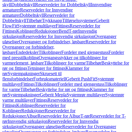
skyll
Dobbeltskyll
Reservedeler for Dobbeltskyll
Innvendige
armaturer
Reservedeler for Innvendige
armaturer
Dobbeltskyll
Reservedeler for
Dobbeltskyll
Tilbehør
Trykknapp
Tilførselssystemer
Geberit
FlowFit
Systemrør multilayer
Fittings
Reservedeler for
Fittings
Koblinger
Reduksjoner
Bend
T-rør
Innvendig
sirkulasjon
Reservedeler for Innvendig sirkulasjon
Overganger
uløselige
Overganger og forbindelser, løsbare
Reservedeler for
Overganger og forbindelser,
løsbare
Endedeksler
Tilkoblinger
Fordeler med gjengestuss
Fordeler
med presstilkobling
Overgangsstykker og tilkoblinger for
varmeelement, løsbare
Tilkoblinger for varme
Tilbehør
Beskyttelse for
rør og fittings
Tetninger for fittings
Klammer for
rør
Systempakninger
Skruesett til
flensforbindelser
Forbruksmateriell
Geberit PushFit
Systemrør
multilayer
Fittings
Tilkoblinger
Fordeler med gjengestuss
Tilkoblinger
for varme
Tilbehør
Beskyttelse for rør og fittings
Klammer for
rør
Systempakninger
Geberit Mepla
Systemrør multilayer
Systemrør
varme multilayer
Fittings
Reservedeler for
Fittings
Koblinger
Reservedeler for
Koblinger
Reduksjoner
Reservedeler for
Reduksjoner
Albue
Reservedeler for Albue
T-rør
Reservedeler for T-
rør
Innvendig sirkulasjon
Reservedeler for Innvendig
sirkulasjon
Overganger uløselige
Reservedeler for Overganger
uløselige
Overganger og forbindelser, løsbare
Reservedeler for