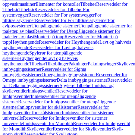
oppvaskmaskiner
Elementer for konsoller
Tilbehør
Reservedeler for
Tilbehør
Tilbehør
Reservedeler for Tilbehør
For
systemvegger
Reservedeler for For systemvegger
For
tilførselssystemer
Reservedeler for For tilførselssystemer
For
avløpssystemer
Utenpåliggende sisterner
Utenpåliggende sisterner for
toaletter, av plast
Reservedeler for Utenpåliggende sisterner for
toaletter, av plast
Montert på topp
Reservedeler for Montert på
topp
Høythengende
Reservedeler for Høythengende
Lavt og halvveis
høythengende
Reservedeler for Lavt og halvveis
høythengende
Spylerør for utenpåliggende
sisterner
Høythengende
Lavt og halvveis
høythengende
Tilbehør
Tilkoblinger
Pakninger
Pakningsringer
Skylleven
innbyggingssisterner
Reservedeler for Sigma
innbyggingssisterner
Omega innbyggingssisterner
Reservedeler for
Omega innbyggingssisterner
Delta innbyggingssisterner
Reservedeler
for Delta innbyggingssisterner
Spylerør
Tilbehør
Innløps- og
skylleventiler
Innløpsventiler
Reservedeler for
Innløpsventiler
Innløpsventiler for utenpåliggende
sisterner
Reservedeler for Innløpsventiler for utenpåliggende
sisterner
Innløpsventiler for skålsisterner
Reservedeler for
Innløpsventiler for skålsisterner
Innløpsventiler for sisterner
universelle
Reservedeler for Innløpsventiler for sisterner
universelle
Innløpsventil for Monolith
Reservedeler for Innløpsventil
for Monolith
Skylleventiler
Reservedeler for Skylleventiler
Skyll-
stopp-skyll
Reservedeler for Skyll-stopp-