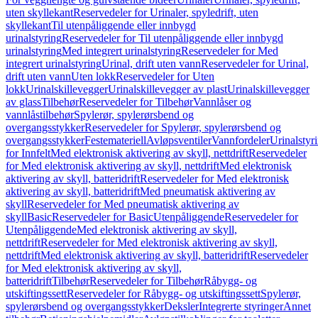
uten skyllekant
Reservedeler for Urinaler, spyledrift, uten
skyllekant
Til utenpåliggende eller innbygd
urinalstyring
Reservedeler for Til utenpåliggende eller innbygd
urinalstyring
Med integrert urinalstyring
Reservedeler for Med
integrert urinalstyring
Urinal, drift uten vann
Reservedeler for Urinal,
drift uten vann
Uten lokk
Reservedeler for Uten
lokk
Urinalskillevegger
Urinalskillevegger av plast
Urinalskillevegger
av glass
Tilbehør
Reservedeler for Tilbehør
Vannlåser og
vannlåstilbehør
Spylerør, spylerørsbend og
overgangsstykker
Reservedeler for Spylerør, spylerørsbend og
overgangsstykker
Festemateriell
Avløpsventiler
Vannfordeler
Urinalstyr
for Innfelt
Med elektronisk aktivering av skyll, nettdrift
Reservedeler
for Med elektronisk aktivering av skyll, nettdrift
Med elektronisk
aktivering av skyll, batteridrift
Reservedeler for Med elektronisk
aktivering av skyll, batteridrift
Med pneumatisk aktivering av
skyll
Reservedeler for Med pneumatisk aktivering av
skyll
Basic
Reservedeler for Basic
Utenpåliggende
Reservedeler for
Utenpåliggende
Med elektronisk aktivering av skyll,
nettdrift
Reservedeler for Med elektronisk aktivering av skyll,
nettdrift
Med elektronisk aktivering av skyll, batteridrift
Reservedeler
for Med elektronisk aktivering av skyll,
batteridrift
Tilbehør
Reservedeler for Tilbehør
Råbygg- og
utskiftingssett
Reservedeler for Råbygg- og utskiftingssett
Spylerør,
spylerørsbend og overgangsstykker
Deksler
Integrerte styringer
Annet