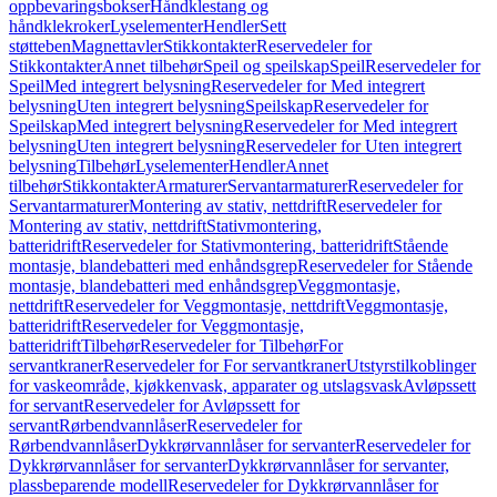
oppbevaringsbokser
Håndklestang og
håndklekroker
Lyselementer
Hendler
Sett
støtteben
Magnettavler
Stikkontakter
Reservedeler for
Stikkontakter
Annet tilbehør
Speil og speilskap
Speil
Reservedeler for
Speil
Med integrert belysning
Reservedeler for Med integrert
belysning
Uten integrert belysning
Speilskap
Reservedeler for
Speilskap
Med integrert belysning
Reservedeler for Med integrert
belysning
Uten integrert belysning
Reservedeler for Uten integrert
belysning
Tilbehør
Lyselementer
Hendler
Annet
tilbehør
Stikkontakter
Armaturer
Servantarmaturer
Reservedeler for
Servantarmaturer
Montering av stativ, nettdrift
Reservedeler for
Montering av stativ, nettdrift
Stativmontering,
batteridrift
Reservedeler for Stativmontering, batteridrift
Stående
montasje, blandebatteri med enhåndsgrep
Reservedeler for Stående
montasje, blandebatteri med enhåndsgrep
Veggmontasje,
nettdrift
Reservedeler for Veggmontasje, nettdrift
Veggmontasje,
batteridrift
Reservedeler for Veggmontasje,
batteridrift
Tilbehør
Reservedeler for Tilbehør
For
servantkraner
Reservedeler for For servantkraner
Utstyrstilkoblinger
for vaskeområde, kjøkkenvask, apparater og utslagsvask
Avløpssett
for servant
Reservedeler for Avløpssett for
servant
Rørbendvannlåser
Reservedeler for
Rørbendvannlåser
Dykkrørvannlåser for servanter
Reservedeler for
Dykkrørvannlåser for servanter
Dykkrørvannlåser for servanter,
plassbeparende modell
Reservedeler for Dykkrørvannlåser for