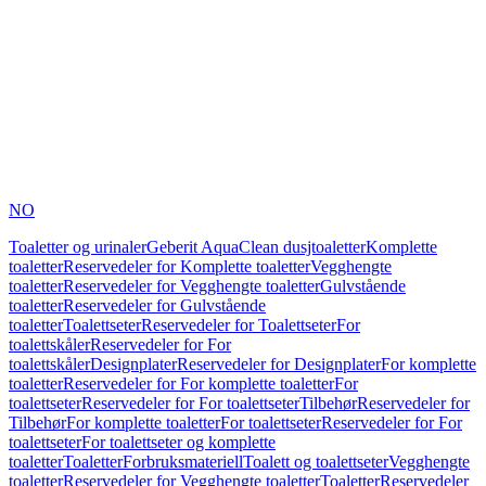
NO
Toaletter og urinaler
Geberit AquaClean dusjtoaletter
Komplette
toaletter
Reservedeler for Komplette toaletter
Vegghengte
toaletter
Reservedeler for Vegghengte toaletter
Gulvstående
toaletter
Reservedeler for Gulvstående
toaletter
Toalettseter
Reservedeler for Toalettseter
For
toalettskåler
Reservedeler for For
toalettskåler
Designplater
Reservedeler for Designplater
For komplette
toaletter
Reservedeler for For komplette toaletter
For
toalettseter
Reservedeler for For toalettseter
Tilbehør
Reservedeler for
Tilbehør
For komplette toaletter
For toalettseter
Reservedeler for For
toalettseter
For toalettseter og komplette
toaletter
Toaletter
Forbruksmateriell
Toalett og toalettseter
Vegghengte
toaletter
Reservedeler for Vegghengte toaletter
Toaletter
Reservedeler