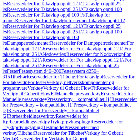
l/s
Reservedeler for Takavløp opptil 12 l/s
Takavløp opptil 25
l/s
Reservedeler for Takavløp opptil 25 l/s
Takavløp oppti 100
l/s
Reservedeler for Takavløp oppti 100 l/s
Takavløp for
renner
Reservedeler for Takavløp for renner
Takavløp opptil 12
l/s
Reservedeler for Takavløp opptil 12 l/s
Takavløp opptil 25
l/s
Reservedeler for Takavløp opptil 25 l/s
Takavløp oppti 100
l/s
Reservedeler for Takavløp oppti 100
l/s
Dampsperreelementer
Reservedeler for Dampsperreelementer
For
takavløp oppti 12 l/s
Reservedeler for For takavløp oppti 12 l/s
For
takavløp oppti 25 l/s
Nødoverløp
Reservedeler for Nødoverløp
For
takavløp oppti 12 l/s
Reservedeler for For takavløp oppti 12 l/s
For
takavløp oppti 25 l/s
Reservedeler for For takavløp oppti 25
l/s
Fester
Festesystem d40–200
Festesystem d250–
315
Tilbehør
Reservedeler for Tilbehør
For takavløp
Reservedeler for
For takavløp
For fester
Verktøy, nettverkskomponenter og
programvare
Verktøy
Verktøy til Geberit FlowFit
Reservedeler for
Verktøy til Geberit FlowFit
Manuelle pressverktøy
Reservedeler for
Manuelle pressverktøy
Pressverktøy – kompatibilitet [1]
Reservedeler
for Pressverktøy – kompatibilitet [1]
Pressverktøy – kompatibilitet
[2]
Reservedeler for Pressverktøy – kompatibilitet
[2]
Rørbearbeidingsverktøy
Reservedeler for
Rørbearbeidingsverktøy
Trykkprøvingsplugg
Reservedeler for
Trykkprøvingsplugg
Testmiddel
Pressenheter med
verktøy
Tilbehør
Reservedeler for Tilbehør
Verktøy for Geberit
Mepla
Reservedeler for Verktøy for Geberit