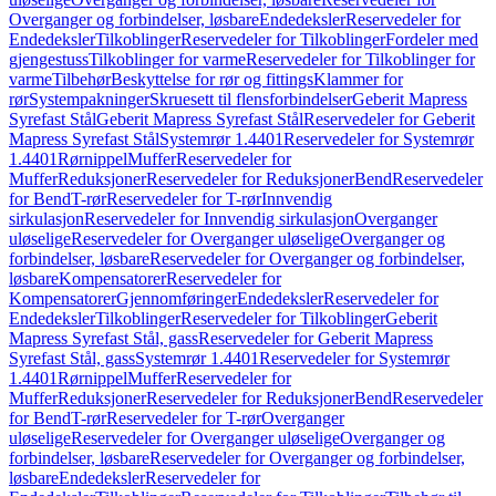
Overganger og forbindelser, løsbare
Endedeksler
Reservedeler for
Endedeksler
Tilkoblinger
Reservedeler for Tilkoblinger
Fordeler med
gjengestuss
Tilkoblinger for varme
Reservedeler for Tilkoblinger for
varme
Tilbehør
Beskyttelse for rør og fittings
Klammer for
rør
Systempakninger
Skruesett til flensforbindelser
Geberit Mapress
Syrefast Stål
Geberit Mapress Syrefast Stål
Reservedeler for Geberit
Mapress Syrefast Stål
Systemrør 1.4401
Reservedeler for Systemrør
1.4401
Rørnippel
Muffer
Reservedeler for
Muffer
Reduksjoner
Reservedeler for Reduksjoner
Bend
Reservedeler
for Bend
T-rør
Reservedeler for T-rør
Innvendig
sirkulasjon
Reservedeler for Innvendig sirkulasjon
Overganger
uløselige
Reservedeler for Overganger uløselige
Overganger og
forbindelser, løsbare
Reservedeler for Overganger og forbindelser,
løsbare
Kompensatorer
Reservedeler for
Kompensatorer
Gjennomføringer
Endedeksler
Reservedeler for
Endedeksler
Tilkoblinger
Reservedeler for Tilkoblinger
Geberit
Mapress Syrefast Stål, gass
Reservedeler for Geberit Mapress
Syrefast Stål, gass
Systemrør 1.4401
Reservedeler for Systemrør
1.4401
Rørnippel
Muffer
Reservedeler for
Muffer
Reduksjoner
Reservedeler for Reduksjoner
Bend
Reservedeler
for Bend
T-rør
Reservedeler for T-rør
Overganger
uløselige
Reservedeler for Overganger uløselige
Overganger og
forbindelser, løsbare
Reservedeler for Overganger og forbindelser,
løsbare
Endedeksler
Reservedeler for