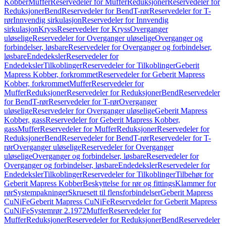
Kobber
Muffer
Reservedeler for Muffer
Reduksjoner
Reservedeler for
Reduksjoner
Bend
Reservedeler for Bend
T-rør
Reservedeler for T-
rør
Innvendig sirkulasjon
Reservedeler for Innvendig
sirkulasjon
Kryss
Reservedeler for Kryss
Overganger
uløselige
Reservedeler for Overganger uløselige
Overganger og
forbindelser, løsbare
Reservedeler for Overganger og forbindelser,
løsbare
Endedeksler
Reservedeler for
Endedeksler
Tilkoblinger
Reservedeler for Tilkoblinger
Geberit
Mapress Kobber, forkrommet
Reservedeler for Geberit Mapress
Kobber, forkrommet
Muffer
Reservedeler for
Muffer
Reduksjoner
Reservedeler for Reduksjoner
Bend
Reservedeler
for Bend
T-rør
Reservedeler for T-rør
Overganger
uløselige
Reservedeler for Overganger uløselige
Geberit Mapress
Kobber, gass
Reservedeler for Geberit Mapress Kobber,
gass
Muffer
Reservedeler for Muffer
Reduksjoner
Reservedeler for
Reduksjoner
Bend
Reservedeler for Bend
T-rør
Reservedeler for T-
rør
Overganger uløselige
Reservedeler for Overganger
uløselige
Overganger og forbindelser, løsbare
Reservedeler for
Overganger og forbindelser, løsbare
Endedeksler
Reservedeler for
Endedeksler
Tilkoblinger
Reservedeler for Tilkoblinger
Tilbehør for
Geberit Mapress Kobber
Beskyttelse for rør og fittings
Klammer for
rør
Systempakninger
Skruesett til flensforbindelser
Geberit Mapress
CuNiFe
Geberit Mapress CuNiFe
Reservedeler for Geberit Mapress
CuNiFe
Systemrør 2.1972
Muffer
Reservedeler for
Muffer
Reduksjoner
Reservedeler for Reduksjoner
Bend
Reservedeler