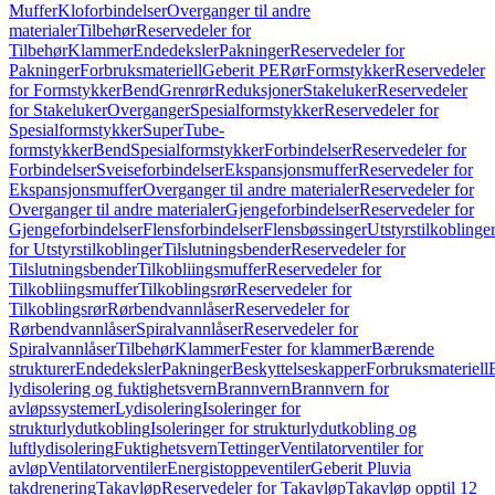
Muffer
Kloforbindelser
Overganger til andre
materialer
Tilbehør
Reservedeler for
Tilbehør
Klammer
Endedeksler
Pakninger
Reservedeler for
Pakninger
Forbruksmateriell
Geberit PE
Rør
Formstykker
Reservedeler
for Formstykker
Bend
Grenrør
Reduksjoner
Stakeluker
Reservedeler
for Stakeluker
Overganger
Spesialformstykker
Reservedeler for
Spesialformstykker
SuperTube-
formstykker
Bend
Spesialformstykker
Forbindelser
Reservedeler for
Forbindelser
Sveiseforbindelser
Ekspansjonsmuffer
Reservedeler for
Ekspansjonsmuffer
Overganger til andre materialer
Reservedeler for
Overganger til andre materialer
Gjengeforbindelser
Reservedeler for
Gjengeforbindelser
Flensforbindelser
Flensbøssinger
Utstyrstilkoblinge
for Utstyrstilkoblinger
Tilslutningsbender
Reservedeler for
Tilslutningsbender
Tilkobliingsmuffer
Reservedeler for
Tilkobliingsmuffer
Tilkoblingsrør
Reservedeler for
Tilkoblingsrør
Rørbendvannlåser
Reservedeler for
Rørbendvannlåser
Spiralvannlåser
Reservedeler for
Spiralvannlåser
Tilbehør
Klammer
Fester for klammer
Bærende
strukturer
Endedeksler
Pakninger
Beskyttelseskapper
Forbruksmateriell
lydisolering og fuktighetsvern
Brannvern
Brannvern for
avløpssystemer
Lydisolering
Isoleringer for
strukturlydutkobling
Isoleringer for strukturlydutkobling og
luftlydisolering
Fuktighetsvern
Tettinger
Ventilatorventiler for
avløp
Ventilatorventiler
Energistoppeventiler
Geberit Pluvia
takdrenering
Takavløp
Reservedeler for Takavløp
Takavløp opptil 12