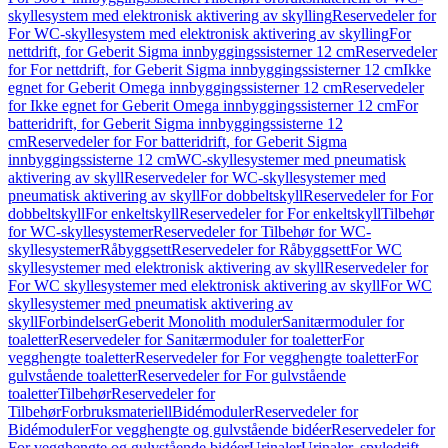
skyllesystem med elektronisk aktivering av skylling
Reservedeler for
For WC-skyllesystem med elektronisk aktivering av skylling
For
nettdrift, for Geberit Sigma innbyggingssisterner 12 cm
Reservedeler
for For nettdrift, for Geberit Sigma innbyggingssisterner 12 cm
Ikke
egnet for Geberit Omega innbyggingssisterner 12 cm
Reservedeler
for Ikke egnet for Geberit Omega innbyggingssisterner 12 cm
For
batteridrift, for Geberit Sigma innbyggingssisterne 12
cm
Reservedeler for For batteridrift, for Geberit Sigma
innbyggingssisterne 12 cm
WC-skyllesystemer med pneumatisk
aktivering av skyll
Reservedeler for WC-skyllesystemer med
pneumatisk aktivering av skyll
For dobbeltskyll
Reservedeler for For
dobbeltskyll
For enkeltskyll
Reservedeler for For enkeltskyll
Tilbehør
for WC-skyllesystemer
Reservedeler for Tilbehør for WC-
skyllesystemer
Råbyggsett
Reservedeler for Råbyggsett
For WC
skyllesystemer med elektronisk aktivering av skyll
Reservedeler for
For WC skyllesystemer med elektronisk aktivering av skyll
For WC
skyllesystemer med pneumatisk aktivering av
skyll
Forbindelser
Geberit Monolith moduler
Sanitærmoduler for
toaletter
Reservedeler for Sanitærmoduler for toaletter
For
vegghengte toaletter
Reservedeler for For vegghengte toaletter
For
gulvstående toaletter
Reservedeler for For gulvstående
toaletter
Tilbehør
Reservedeler for
Tilbehør
Forbruksmateriell
Bidémoduler
Reservedeler for
Bidémoduler
For vegghengte og gulvstående bidéer
Reservedeler for
For vegghengte og gulvstående bidéer
Urinaler
Urinaler, spyledrift,