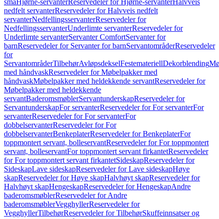
små
Hjørne-servanter
Reservedeler for Hjørne-servanter
Halvveis
nedfelt servanter
Reservedeler for Halvveis nedfelt
servanter
Nedfellingsservanter
Reservedeler for
Nedfellingsservanter
Underlimte servanter
Reservedeler for
Underlimte servanter
Servanter Comfort
Servanter for
barn
Reservedeler for Servanter for barn
Servantområder
Reservedeler
for
Servantområder
Tilbehør
Avløpsdeksel
Festemateriell
Dekorblending
Mø
med håndvask
Reservedeler for Møbelpakker med
håndvask
Møbelpakker med heldekkende servant
Reservedeler for
Møbelpakker med heldekkende
servant
Baderomsmøbler
Servantunderskap
Reservedeler for
Servantunderskap
For servanter
Reservedeler for For servanter
For
servanter
Reservedeler for For servanter
For
dobbelservanter
Reservedeler for For
dobbelservanter
Benkeplater
Reservedeler for Benkeplater
For
toppmontert servant, bolleservant
Reservedeler for For toppmontert
servant, bolleservant
For toppmontert servant firkantet
Reservedeler
for For toppmontert servant firkantet
Sideskap
Reservedeler for
Sideskap
Lave sideskap
Reservedeler for Lave sideskap
Høye
skap
Reservedeler for Høye skap
Halvhøyt skap
Reservedeler for
Halvhøyt skap
Hengeskap
Reservedeler for Hengeskap
Andre
baderomsmøbler
Reservedeler for Andre
baderomsmøbler
Vegghyller
Reservedeler for
Vegghyller
Tilbehør
Reservedeler for Tilbehør
Skuffeinnsatser og