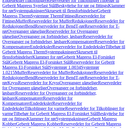
Endedeksler
Tilkoblinger
Reservedeler for Tilkoblinger
Tilbehør til
Geberit Mapress Syrefast Stål
Beskyttelse for rør og fittings
Klammer
for rør
Systempakninger
Skruesett til flensforbindelser
Geberit
Mapress Therm
Systemrør Therm
Fittings
Reservedeler for
Fittings
Muffer
Reservedeler for Muffer
Reduksjoner
Reservedeler for
Reduksjoner
Bend
Reservedeler for Bend
T-rør
Reservedeler for T-
rør
Overganger uløselige
Reservedeler for Overganger
uløselige
Overganger og forbindelser, løsbare
Reservedeler for
Overganger og forbindelser, løsbare
Kompensatorer
Reservedeler for
Kompensatorer
Endedeksler
Reservedeler for Endedeksler
Tilbehør til
Geberit Mapress Therm
Systempakninger
Skruesett til
flensforbindelser
Klammer for rør
Geberit Mapress El-Forsinket
Stål
Geberit Mapress El-Forsinket Stål
Reservedeler for Geberit
Mapress El-Forsinket Stål
Systemrør 1.0034
Systemrør
1.0215
Muffer
Reservedeler for Muffer
Reduksjoner
Reservedeler for
Reduksjoner
Bend
Reservedeler for Bend
T-rør
Reservedeler for T-
rør
Kryss
Reservedeler for Kryss
Overganger uløselige
Reservedeler
for Overganger uløselige
Overganger og forbindelser,
løsbare
Reservedeler for Overganger og forbindelser,
løsbare
Kompensatorer
Reservedeler for
Kompensatorer
Endedeksler
Reservedeler for
Endedeksler
Tilkoblinger for varme
Reservedeler for Tilkoblinger for
varme
Tilbehør for Geberit Mapress El-Forsinket Stål
Beskyttelse for
rør og fittings
Klammer for rør
Systempakninger
Geberit Mapress
Kobber
Geberit Mapress Kobber
Reservedeler for Geberit Mapress