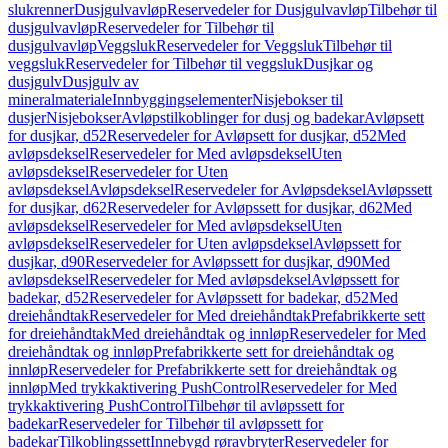
slukrenner
Dusjgulvavløp
Reservedeler for Dusjgulvavløp
Tilbehør til
dusjgulvavløp
Reservedeler for Tilbehør til
dusjgulvavløp
Veggsluk
Reservedeler for Veggsluk
Tilbehør til
veggsluk
Reservedeler for Tilbehør til veggsluk
Dusjkar og
dusjgulv
Dusjgulv av
mineralmateriale
Innbyggingselementer
Nisjebokser til
dusjer
Nisjebokser
Avløpstilkoblinger for dusj og badekar
Avløpsett
for dusjkar, d52
Reservedeler for Avløpsett for dusjkar, d52
Med
avløpsdeksel
Reservedeler for Med avløpsdeksel
Uten
avløpsdeksel
Reservedeler for Uten
avløpsdeksel
Avløpsdeksel
Reservedeler for Avløpsdeksel
Avløpssett
for dusjkar, d62
Reservedeler for Avløpssett for dusjkar, d62
Med
avløpsdeksel
Reservedeler for Med avløpsdeksel
Uten
avløpsdeksel
Reservedeler for Uten avløpsdeksel
Avløpssett for
dusjkar, d90
Reservedeler for Avløpssett for dusjkar, d90
Med
avløpsdeksel
Reservedeler for Med avløpsdeksel
Avløpssett for
badekar, d52
Reservedeler for Avløpssett for badekar, d52
Med
dreiehåndtak
Reservedeler for Med dreiehåndtak
Prefabrikkerte sett
for dreiehåndtak
Med dreiehåndtak og innløp
Reservedeler for Med
dreiehåndtak og innløp
Prefabrikkerte sett for dreiehåndtak og
innløp
Reservedeler for Prefabrikkerte sett for dreiehåndtak og
innløp
Med trykkaktivering PushControl
Reservedeler for Med
trykkaktivering PushControl
Tilbehør til avløpssett for
badekar
Reservedeler for Tilbehør til avløpssett for
badekar
Tilkoblingssett
Innebygd røravbryter
Reservedeler for