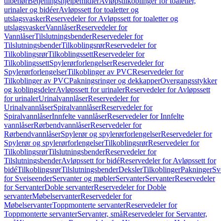
tilbehør
Betjeningshjelpemidler
Avløpstilkoblinger for toaletter,
urinaler og bidéer
Avløpssett for toaletter og
utslagsvasker
Reservedeler for Avløpssett for toaletter og
utslagsvasker
Vannlåser
Reservedeler for
Vannlåser
Tilslutningsbender
Reservedeler for
Tilslutningsbender
Tilkoblingsrør
Reservedeler for
Tilkoblingsrør
Tilkoblingssett
Reservedeler for
Tilkoblingssett
Spylerørforlengelser
Reservedeler for
Spylerørforlengelser
Tilkoblinger av PVC
Reservedeler for
Tilkoblinger av PVC
Pakningsringer og dekkapper
Overgangsstykker
og koblingsdeler
Avløpssett for urinaler
Reservedeler for Avløpssett
for urinaler
Urinalvannlåser
Reservedeler for
Urinalvannlåser
Spiralvannlåser
Reservedeler for
Spiralvannlåser
Innfelte vannlåser
Reservedeler for Innfelte
vannlåser
Rørbendvannlåser
Reservedeler for
Rørbendvannlåser
Spylerør og spylerørforlengelser
Reservedeler for
Spylerør og spylerørforlengelser
Tilkoblingsrør
Reservedeler for
Tilkoblingsrør
Tilslutningsbender
Reservedeler for
Tilslutningsbender
Avløpssett for bidé
Reservedeler for Avløpssett for
bidé
Tilkoblingsrør
Tilslutningsbender
Deksler
Tilkoblinger
Pakninger
Sv
for Sveiseender
Servanter og møbler
Servanter
Servanter
Reservedeler
for Servanter
Doble servanter
Reservedeler for Doble
servanter
Møbelservanter
Reservedeler for
Møbelservanter
Toppmonterte servanter
Reservedeler for
Toppmonterte servanter
Servanter, små
Reservedeler for Servanter,