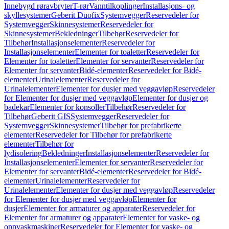
Innebygd røravbryter
T-rør
Vanntilkoplinger
Installasjons- og
skyllesystemer
Geberit Duofix
Systemvegger
Reservedeler for
Systemvegger
Skinnesystemer
Reservedeler for
Skinnesystemer
Bekledninger
Tilbehør
Reservedeler for
Tilbehør
Installasjonselementer
Reservedeler for
Installasjonselementer
Elementer for toaletter
Reservedeler for
Elementer for toaletter
Elementer for servanter
Reservedeler for
Elementer for servanter
Bidé-elementer
Reservedeler for Bidé-
elementer
Urinalelementer
Reservedeler for
Urinalelementer
Elementer for dusjer med veggavløp
Reservedeler
for Elementer for dusjer med veggavløp
Elementer for dusjer og
badekar
Elementer for konsoller
Tilbehør
Reservedeler for
Tilbehør
Geberit GIS
Systemvegger
Reservedeler for
Systemvegger
Skinnesystemer
Tilbehør for prefabrikerte
elementer
Reservedeler for Tilbehør for prefabrikerte
elementer
Tilbehør for
lydisolering
Bekledninger
Installasjonselementer
Reservedeler for
Installasjonselementer
Elementer for servanter
Reservedeler for
Elementer for servanter
Bidé-elementer
Reservedeler for Bidé-
elementer
Urinalelementer
Reservedeler for
Urinalelementer
Elementer for dusjer med veggavløp
Reservedeler
for Elementer for dusjer med veggavløp
Elementer for
dusjer
Elementer for armaturer og apparater
Reservedeler for
Elementer for armaturer og apparater
Elementer for vaske- og
oppvaskmaskiner
Reservedeler for Elementer for vaske- og