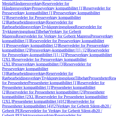
Mepla
Håndpressverktøy
Reservedeler for
Håndpressverktøy
Presseverktøy kompatibilitet [1]
Reservedeler for
Presseverktøy kompatibilitet [1]
Presseverktøy kompatibilitet
[2]
Reservedeler for Presseverktøy kompatibilitet
[2]
Rørbearbeidingsverktøy
Reservedeler for
Rørbearbeidingsverktøy
Trykkprøvingsplugg
Reservedeler for
Trykkprøvingsplugg
Tilbehør
Verktøy for Geberit
Mapress
Reservedeler for Verktøy for Geberit Mapress
Presseverktøy
kompatibilitet [1]
Reservedeler for Presseverktøy kompatibilitet
[1]
Presseverktøy kompatibilitet [2]
Reservedeler for Presseverktøy
kompatibilitet [2]
Pressverktøy-kompatibilitet [1] / [2]
Reservedeler
for Pressverktøy-kompatibilitet [1] / [2]
Presseverktøy kompatibilitet
[2XL]
Reservedeler for Presseverktøy kompatibilitet
[2XL]
Presseverktøy kompatibilitet [3]
Reservedeler for
Presseverktøy kompatibilitet
[3]
Rørbearbeidingsverktøy
Reservedeler for
Rørbearbeidingsverktøy
Trykkprøvingsplugg
Tilbehør
Pressenheter
Res
for Pressenheter
Pressenheter kompatibilitet [1]
Reservedeler for
Pressenheter kompatibilitet [1]
Pressenheter kompatibilitet
[2]
Reservedeler for Pressenheter kompatibilitet [2]
Pressenheter
kompatibilitet [2XL]
Reservedeler for Pressenheter kompatibilitet
[2XL]
Pressenheter kompatibilitet [4]/[2]
Reservedeler for
Pressenheter kompatibilitet [4]/[2]
Verktøy for Geberit Silent-db20 /
Geberit PE
Reservedeler for Verktøy for Geberit Silent-db20 /
Geberit PE
Elektrosveiseverktøy
Reservedeler for