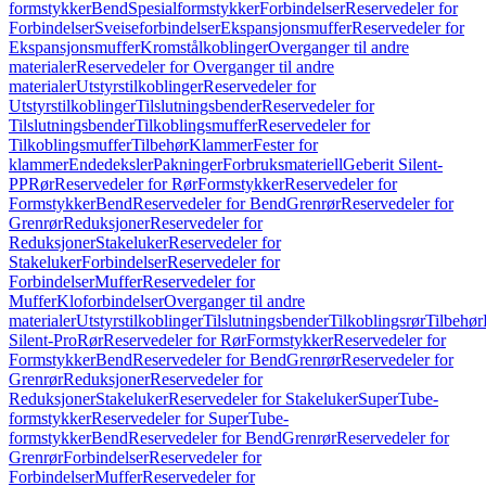
formstykker
Bend
Spesialformstykker
Forbindelser
Reservedeler for
Forbindelser
Sveiseforbindelser
Ekspansjonsmuffer
Reservedeler for
Ekspansjonsmuffer
Kromstålkoblinger
Overganger til andre
materialer
Reservedeler for Overganger til andre
materialer
Utstyrstilkoblinger
Reservedeler for
Utstyrstilkoblinger
Tilslutningsbender
Reservedeler for
Tilslutningsbender
Tilkoblingsmuffer
Reservedeler for
Tilkoblingsmuffer
Tilbehør
Klammer
Fester for
klammer
Endedeksler
Pakninger
Forbruksmateriell
Geberit Silent-
PP
Rør
Reservedeler for Rør
Formstykker
Reservedeler for
Formstykker
Bend
Reservedeler for Bend
Grenrør
Reservedeler for
Grenrør
Reduksjoner
Reservedeler for
Reduksjoner
Stakeluker
Reservedeler for
Stakeluker
Forbindelser
Reservedeler for
Forbindelser
Muffer
Reservedeler for
Muffer
Kloforbindelser
Overganger til andre
materialer
Utstyrstilkoblinger
Tilslutningsbender
Tilkoblingsrør
Tilbehør
Silent-Pro
Rør
Reservedeler for Rør
Formstykker
Reservedeler for
Formstykker
Bend
Reservedeler for Bend
Grenrør
Reservedeler for
Grenrør
Reduksjoner
Reservedeler for
Reduksjoner
Stakeluker
Reservedeler for Stakeluker
SuperTube-
formstykker
Reservedeler for SuperTube-
formstykker
Bend
Reservedeler for Bend
Grenrør
Reservedeler for
Grenrør
Forbindelser
Reservedeler for
Forbindelser
Muffer
Reservedeler for