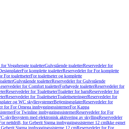
 for Vegghengte toaletter
Gulvstående toaletter
Reservedeler for
Designplater
For komplette toaletter
Reservedeler for For komplette
r For toalettseter
For toalettseter og komplette
oaletter
Gulvstående toaletter
Reservedeler for Gulvstående
eservedeler for Comfort toaletter
Forhøyede toaletter
Reservedeler for
eter
Reservedeler for Toalettseter
Toaletter for barn
Reservedeler for
eter
Reservedeler for Toalettseter
Toalettseteringer
Reservedeler for
splater og WC skyllesystemer
Betjeningsplater
Reservedeler for
er for For Omega innbyggingssisterner
For Kappa
isterner
For Twinline innbyggingssisterner
Reservedeler for For
C-skyllesystem med elektronisk aktivering av skylling
Reservedeler
For nettdrift, for Geberit Sigma innbyggingssisterner 12 cm
Ikke egnet
for Geberit Sigma innbyggingssisterne 12 cm
Reservedeler for For