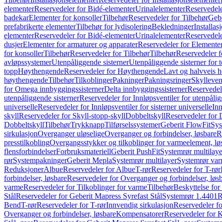
elementer
Reservedeler for Bidé-elementer
Urinalelementer
Reservedele
badekar
Elementer for konsoller
Tilbehør
Reservedeler for Tilbehør
Gebe
prefabrikerte elementer
Tilbehør for lydisolering
Bekledninger
Installas
elementer
Reservedeler for Bidé-elementer
Urinalelementer
Reservedele
dusjer
Elementer for armaturer og apparater
Reservedeler for Elementer
for konsoller
Tilbehør
Reservedeler for Tilbehør
Tilbehør
Reservedeler f
avløpssystemer
Utenpåliggende sisterner
Utenpåliggende sisterner for to
topp
Høythengende
Reservedeler for Høythengende
Lavt og halvveis 
høythengende
Tilbehør
Tilkoblinger
Pakninger
Pakningsringer
Skylleven
for Omega innbyggingssisterner
Delta innbyggingssisterner
Reservedel
utenpåliggende sisterner
Reservedeler for Innløpsventiler for utenpålig
universelle
Reservedeler for Innløpsventiler for sisterner universelle
Inn
skyll
Reservedeler for Skyll-stopp-skyll
Dobbeltskyll
Reservedeler for 
Dobbeltskyll
Tilbehør
Trykknapp
Tilførselssystemer
Geberit FlowFit
Sys
sirkulasjon
Overganger uløselige
Overganger og forbindelser, løsbare
R
presstilkobling
Overgangsstykker og tilkoblinger for varmeelement, lø
flensforbindelser
Forbruksmateriell
Geberit PushFit
Systemrør multilaye
rør
Systempakninger
Geberit Mepla
Systemrør multilayer
Systemrør var
Reduksjoner
Albue
Reservedeler for Albue
T-rør
Reservedeler for T-rør
forbindelser, løsbare
Reservedeler for Overganger og forbindelser, løs
varme
Reservedeler for Tilkoblinger for varme
Tilbehør
Beskyttelse for 
Stål
Reservedeler for Geberit Mapress Syrefast Stål
Systemrør 1.4401
R
Bend
T-rør
Reservedeler for T-rør
Innvendig sirkulasjon
Reservedeler fo
Overganger og forbindelser, løsbare
Kompensatorer
Reservedeler for 