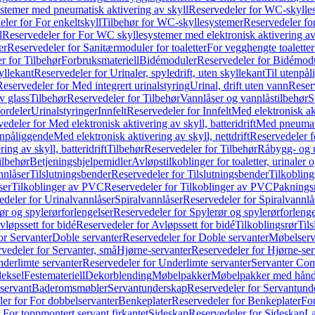
temer med pneumatisk aktivering av skyll
Reservedeler for WC-skylles
ler for For enkeltskyll
Tilbehør for WC-skyllesystemer
Reservedeler fo
l
Reservedeler for For WC skyllesystemer med elektronisk aktivering av
er
Reservedeler for Sanitærmoduler for toaletter
For vegghengte toaletter
r for Tilbehør
Forbruksmateriell
Bidémoduler
Reservedeler for Bidémod
kyllekant
Reservedeler for Urinaler, spyledrift, uten skyllekant
Til utenpål
Reservedeler for Med integrert urinalstyring
Urinal, drift uten vann
Reserv
v glass
Tilbehør
Reservedeler for Tilbehør
Vannlåser og vannlåstilbehør
S
ordeler
Urinalstyringer
Innfelt
Reservedeler for Innfelt
Med elektronisk akt
edeler for Med elektronisk aktivering av skyll, batteridrift
Med pneumati
enpåliggende
Med elektronisk aktivering av skyll, nettdrift
Reservedeler fo
ng av skyll, batteridrift
Tilbehør
Reservedeler for Tilbehør
Råbygg- og u
ilbehør
Betjeningshjelpemidler
Avløpstilkoblinger for toaletter, urinaler 
nnlåser
Tilslutningsbender
Reservedeler for Tilslutningsbender
Tilkobling
ser
Tilkoblinger av PVC
Reservedeler for Tilkoblinger av PVC
Paknings
edeler for Urinalvannlåser
Spiralvannlåser
Reservedeler for Spiralvannlå
ør og spylerørforlengelser
Reservedeler for Spylerør og spylerørforlenge
vløpssett for bidé
Reservedeler for Avløpssett for bidé
Tilkoblingsrør
Til
or Servanter
Doble servanter
Reservedeler for Doble servanter
Møbelserv
vedeler for Servanter, små
Hjørne-servanter
Reservedeler for Hjørne-ser
derlimte servanter
Reservedeler for Underlimte servanter
Servanter Com
eksel
Festemateriell
Dekorblending
Møbelpakker
Møbelpakker med hån
servant
Baderomsmøbler
Servantunderskap
Reservedeler for Servantund
er for For dobbelservanter
Benkeplater
Reservedeler for Benkeplater
For
 For toppmontert servant firkantet
Sideskap
Reservedeler for Sideskap
La