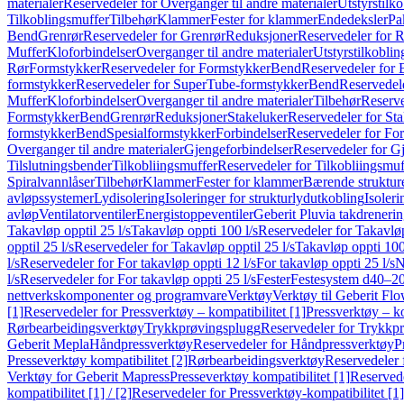
materialer
Reservedeler for Overganger til andre materialer
Utstyrstilko
Tilkoblingsmuffer
Tilbehør
Klammer
Fester for klammer
Endedeksler
Pa
Bend
Grenrør
Reservedeler for Grenrør
Reduksjoner
Reservedeler for 
Muffer
Kloforbindelser
Overganger til andre materialer
Utstyrstilkoblin
Rør
Formstykker
Reservedeler for Formstykker
Bend
Reservedeler for
formstykker
Reservedeler for SuperTube-formstykker
Bend
Reservedel
Muffer
Kloforbindelser
Overganger til andre materialer
Tilbehør
Reserve
Formstykker
Bend
Grenrør
Reduksjoner
Stakeluker
Reservedeler for St
formstykker
Bend
Spesialformstykker
Forbindelser
Reservedeler for For
Overganger til andre materialer
Gjengeforbindelser
Reservedeler for G
Tilslutningsbender
Tilkobliingsmuffer
Reservedeler for Tilkobliingsmuf
Spiralvannlåser
Tilbehør
Klammer
Fester for klammer
Bærende struktur
avløpssystemer
Lydisolering
Isoleringer for strukturlydutkobling
Isoleri
avløp
Ventilatorventiler
Energistoppeventiler
Geberit Pluvia takdreneri
Takavløp opptil 25 l/s
Takavløp oppti 100 l/s
Reservedeler for Takavløp
opptil 25 l/s
Reservedeler for Takavløp opptil 25 l/s
Takavløp oppti 100
l/s
Reservedeler for For takavløp oppti 12 l/s
For takavløp oppti 25 l/s
N
l/s
Reservedeler for For takavløp oppti 25 l/s
Fester
Festesystem d40–2
nettverkskomponenter og programvare
Verktøy
Verktøy til Geberit Flo
[1]
Reservedeler for Pressverktøy – kompatibilitet [1]
Pressverktøy – ko
Rørbearbeidingsverktøy
Trykkprøvingsplugg
Reservedeler for Trykkp
Geberit Mepla
Håndpressverktøy
Reservedeler for Håndpressverktøy
P
Presseverktøy kompatibilitet [2]
Rørbearbeidingsverktøy
Reservedeler 
Verktøy for Geberit Mapress
Presseverktøy kompatibilitet [1]
Reservede
kompatibilitet [1] / [2]
Reservedeler for Pressverktøy-kompatibilitet [1] 