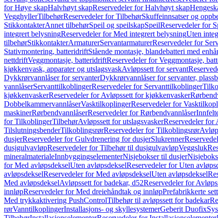
for Høye skap
Halvhøyt skap
Reservedeler for Halvhøyt skap
Hengesk
Vegghyller
Tilbehør
Reservedeler for Tilbehør
Skuffeinnsatser og oppb
Stikkontakter
Annet tilbehør
Speil og speilskap
Speil
Reservedeler for S
integrert belysning
Reservedeler for Med integrert belysning
Uten integ
tilbehør
Stikkontakter
Armaturer
Servantarmaturer
Reservedeler for Ser
Stativmontering, batteridrift
Stående montasje, blandebatteri med enh
nettdrift
Veggmontasje, batteridrift
Reservedeler for Veggmontasje, batte
kjøkkenvask, apparater og utslagsvask
Avløpssett for servant
Reservede
Dykkrørvannlåser for servanter
Dykkrørvannlåser for servanter, plass
vannlåser
Servanttilkoblinger
Reservedeler for Servanttilkoblinger
Tilko
kjøkkenvasker
Reservedeler for Avløpssett for kjøkkenvasker
Rørbend
Dobbelkammervannlåser
Vasktilkoplinger
Reservedeler for Vasktilkop
maskiner
Rørbendvannlåser
Reservedeler for Rørbendvannlåser
Innfelt
for Tilkoblinger
Tilbehør
Avløpssett for utslagsvasker
Reservedeler for 
Tilslutningsbender
Tilkoblingsrør
Reservedeler for Tilkoblingsrør
Avløp
dusjer
Reservedeler for Gulvdrenering for dusjer
Slukrenner
Reservedel
dusjgulvavløp
Reservedeler for Tilbehør til dusjgulvavløp
Veggsluk
Res
mineralmateriale
Innbyggingselementer
Nisjebokser til dusjer
Nisjeboks
for Med avløpsdeksel
Uten avløpsdeksel
Reservedeler for Uten avløps
avløpsdeksel
Reservedeler for Med avløpsdeksel
Uten avløpsdeksel
Res
Med avløpsdeksel
Avløpssett for badekar, d52
Reservedeler for Avløpss
innløp
Reservedeler for Med dreiehåndtak og innløp
Prefabrikkerte set
Med trykkaktivering PushControl
Tilbehør til avløpssett for badekar
Re
rør
Vanntilkoplinger
Installasjons- og skyllesystemer
Geberit Duofix
Sys
Tilbehør
Installasjonselementer
Reservedeler for Installasjonselementer