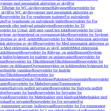
ystemer med pneumatisk aktivering av skyll
For
r Tilbehør for WC-skyllesystemer
Råbyggsett
Reservedeler for
 skyll
For WC skyllesystemer med pneumatisk aktivering av
Reservedeler for For vegghengte toaletter
For gulvstående
uler
For vegghengte og gulvstående bidéer
Reservedeler for For
iggende eller innbygd urinalstyring
Reservedeler for Til
edeler for Urinal, drift uten vann
Uten lokk
Reservedeler for Uten
pylerør, spylerørsbend og overgangsstykker
Reservedeler for Spylerør,
ivering av skyll, nettdrift
Reservedeler for Med elektronisk aktivering
sk aktivering av skyll
Reservedeler for Med pneumatisk aktivering av
r Med elektronisk aktivering av skyll, nettdrift
Med elektronisk
tskiftingssett
Reservedeler for Råbygg- og utskiftingssett
Spylerør,
og bidéer
Avløpssett for toaletter og utslagsvasker
Reservedeler for
srør
Reservedeler for Tilkoblingsrør
Tilkoblingssett
Reservedeler for
ringer og dekkapper
Overgangsstykker og koblingsdeler
Avløpssett for
ser
Innfelte vannlåser
Reservedeler for Innfelte
lser
Tilkoblingsrør
Reservedeler for
slutningsbender
Deksler
Tilkoblinger
Pakninger
Sveiseender
Reservedeler
anter
Reservedeler for Møbelservanter
Toppmonterte
vanter
Halvveis nedfelt servanter
Reservedeler for Halvveis nedfelt
fort
Servanter for barn
Reservedeler for Servanter for
dvask
Reservedeler for Møbelpakker med håndvask
Møbelpakker med
erskap
For servanter
Reservedeler for For servanter
For
 toppmontert servant, bolleservant
Reservedeler for For toppmontert
ve sideskap
Reservedeler for Lave sideskap
Høye skap
Reservedeler