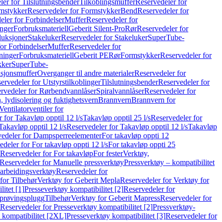
er for Tilslutningsbender
Tilkoblingsmuffer
Reservedeler for
mstykker
Reservedeler for Formstykker
Bend
Reservedeler for
eler for Forbindelser
Muffer
Reservedeler for
nger
Forbruksmateriell
Geberit Silent-Pro
Rør
Reservedeler for
duksjoner
Stakeluker
Reservedeler for Stakeluker
SuperTube-
or Forbindelser
Muffer
Reservedeler for
ninger
Forbruksmateriell
Geberit PE
Rør
Formstykker
Reservedeler for
kker
SuperTube-
nsjonsmuffer
Overganger til andre materialer
Reservedeler for
ervedeler for Utstyrstilkoblinger
Tilslutningsbender
Reservedeler for
rvedeler for Rørbendvannlåser
Spiralvannlåser
Reservedeler for
 lydisolering og fuktighetsvern
Brannvern
Brannvern for
Ventilatorventiler for
 for Takavløp opptil 12 l/s
Takavløp opptil 25 l/s
Reservedeler for
Takavløp opptil 12 l/s
Reservedeler for Takavløp opptil 12 l/s
Takavløp
edeler for Dampsperreelementer
For takavløp oppti 12
deler for For takavløp oppti 12 l/s
For takavløp oppti 25
Reservedeler for For takavløp
For fester
Verktøy,
Reservedeler for Manuelle pressverktøy
Pressverktøy – kompatibilitet
arbeidingsverktøy
Reservedeler for
for Tilbehør
Verktøy for Geberit Mepla
Reservedeler for Verktøy for
itet [1]
Presseverktøy kompatibilitet [2]
Reservedeler for
kprøvingsplugg
Tilbehør
Verktøy for Geberit Mapress
Reservedeler for
Reservedeler for Presseverktøy kompatibilitet [2]
Pressverktøy-
 kompatibilitet [2XL]
Presseverktøy kompatibilitet [3]
Reservedeler for