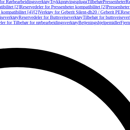
for Rørbearbeidingsverktøy
Trykkprøvingsplugg
Tilbehør
Pressenheter
Re
ibilitet [2]
Reservedeler for Pressenheter kompatibilitet [2]
Pressenheter
kompatibilitet [4]/[2]
Verktøy for Geberit Silent-db20 / Geberit PE
Reser
iseverktøy
Reservedeler for Buttsveiseverktøy
Tilbehør for buttsveiseve
ler for Tilbehør for rørbearbeidingsverktøy
Betjeningshjelpemidler
Fjern