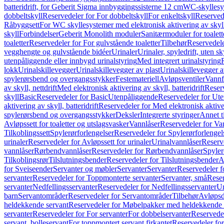
batteridrift, for Geberit Sigma innbyggingssisterne 12 cm
WC-skyllesys
dobbeltskyll
Reservedeler for For dobbeltskyll
For enkeltskyll
Reservede
Råbyggsett
For WC skyllesystemer med elektronisk aktivering av skyl
skyll
Forbindelser
Geberit Monolith moduler
Sanitærmoduler for toalett
toaletter
Reservedeler for For gulvstående toaletter
Tilbehør
Reservedele
vegghengte og gulvstående bidéer
Urinaler
Urinaler, spyledrift, uten s
utenpåliggende eller innbygd urinalstyring
Med integrert urinalstyring
lokk
Urinalskillevegger
Urinalskillevegger av plast
Urinalskillevegger a
spylerørsbend og overgangsstykker
Festemateriell
Avløpsventiler
Vannf
av skyll, nettdrift
Med elektronisk aktivering av skyll, batteridrift
Reserv
skyll
Basic
Reservedeler for Basic
Utenpåliggende
Reservedeler for Ut
aktivering av skyll, batteridrift
Reservedeler for Med elektronisk aktiveri
spylerørsbend og overgangsstykker
Deksler
Integrerte styringer
Annet t
Avløpssett for toaletter og utslagsvasker
Vannlåser
Reservedeler for Va
Tilkoblingssett
Spylerørforlengelser
Reservedeler for Spylerørforlengel
urinaler
Reservedeler for Avløpssett for urinaler
Urinalvannlåser
Reserv
vannlåser
Rørbendvannlåser
Reservedeler for Rørbendvannlåser
Spyler
Tilkoblingsrør
Tilslutningsbender
Reservedeler for Tilslutningsbender
A
for Sveiseender
Servanter og møbler
Servanter
Servanter
Reservedeler f
servanter
Reservedeler for Toppmonterte servanter
Servanter, små
Reser
servanter
Nedfellingsservanter
Reservedeler for Nedfellingsservanter
Un
barn
Servantområder
Reservedeler for Servantområder
Tilbehør
Avløpsd
heldekkende servant
Reservedeler for Møbelpakker med heldekkende 
servanter
Reservedeler for For servanter
For dobbelservanter
Reservedel
servant, bolleservant
For toppmontert servant firkantet
Reservedeler for