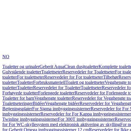
NO
Toaletter og urinaler
Geberit AquaClean dusjtoaletter
Komplette toalett
Gulvstående toaletter
Toalettseter
Reservedeler for Toalettseter
For toale
toaletter
For toalettseter
Reservedeler for For toalettseter
Tilbehør
Reserv
toaletter
Toaletter
Forbruksmateriell
Toalett og toalettseter
Vegghengte to
toaletter
Toaletter
Reservedeler for Toaletter
Toalettseter
Reservedeler for
Forhøyede toaletter
Forlengede toaletter
Reservedeler for Forlengede to
Toaletter for barn
Vegghengte toaletter
Reservedeler for Vegghengte toa
Toalettseteringer
Bidéer
Vegghengte bidéer
Reservedeler for Vegghengt
Betjeningsplater
For Sigma innbyggingssisterner
Reservedeler for For 
innbyggingssisterner
Reservedeler for For Kappa innbyggingssisterner
Twinline innbyggingssisterner
For 300T innbyggingssisterner
Reserved
for For WC-skyllesystem med elektronisk aktivering av skylling
For n
for Geberit Omega innbyggingssisterner 12 cm
Reservedeler for Ikke