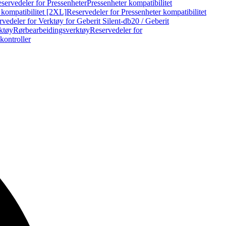
servedeler for Pressenheter
Pressenheter kompatibilitet
 kompatibilitet [2XL]
Reservedeler for Pressenheter kompatibilitet
vedeler for Verktøy for Geberit Silent-db20 / Geberit
rktøy
Rørbearbeidingsverktøy
Reservedeler for
kontroller