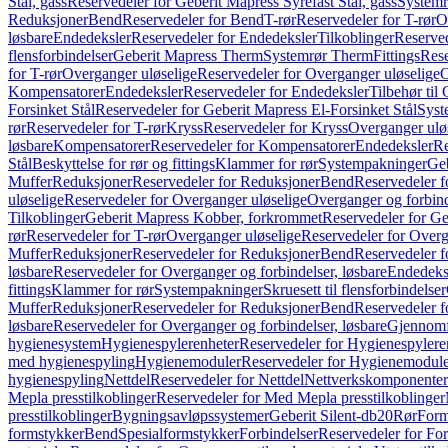
Stål, gass
Reservedeler for Geberit Mapress Syrefast Stål, gass
Systemr
Reduksjoner
Bend
Reservedeler for Bend
T-rør
Reservedeler for T-rør
O
løsbare
Endedeksler
Reservedeler for Endedeksler
Tilkoblinger
Reserved
flensforbindelser
Geberit Mapress Therm
Systemrør Therm
Fittings
Rese
for T-rør
Overganger uløselige
Reservedeler for Overganger uløselige
O
Kompensatorer
Endedeksler
Reservedeler for Endedeksler
Tilbehør til
Forsinket Stål
Reservedeler for Geberit Mapress El-Forsinket Stål
Syst
rør
Reservedeler for T-rør
Kryss
Reservedeler for Kryss
Overganger ulø
løsbare
Kompensatorer
Reservedeler for Kompensatorer
Endedeksler
Re
Stål
Beskyttelse for rør og fittings
Klammer for rør
Systempakninger
Ge
Muffer
Reduksjoner
Reservedeler for Reduksjoner
Bend
Reservedeler 
uløselige
Reservedeler for Overganger uløselige
Overganger og forbind
Tilkoblinger
Geberit Mapress Kobber, forkrommet
Reservedeler for G
rør
Reservedeler for T-rør
Overganger uløselige
Reservedeler for Overg
Muffer
Reduksjoner
Reservedeler for Reduksjoner
Bend
Reservedeler 
løsbare
Reservedeler for Overganger og forbindelser, løsbare
Endedeks
fittings
Klammer for rør
Systempakninger
Skruesett til flensforbindelser
Muffer
Reduksjoner
Reservedeler for Reduksjoner
Bend
Reservedeler 
løsbare
Reservedeler for Overganger og forbindelser, løsbare
Gjennomf
hygienesystem
Hygienespylerenheter
Reservedeler for Hygienespylere
med hygienespyling
Hygienemoduler
Reservedeler for Hygienemodul
hygienespyling
Nettdel
Reservedeler for Nettdel
Nettverkskomponenter
Mepla presstilkoblinger
Reservedeler for Med Mepla presstilkoblinger
presstilkoblinger
Bygningsavløpssystemer
Geberit Silent-db20
Rør
Form
formstykker
Bend
Spesialformstykker
Forbindelser
Reservedeler for For