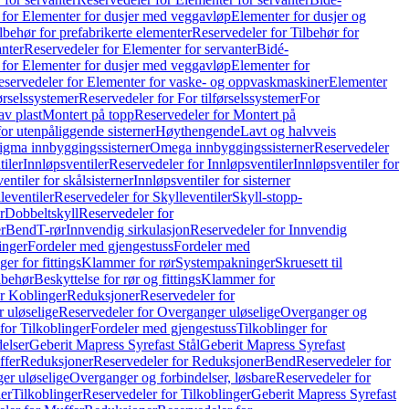
 for Elementer for dusjer med veggavløp
Elementer for dusjer og
lbehør for prefabrikerte elementer
Reservedeler for Tilbehør for
anter
Reservedeler for Elementer for servanter
Bidé-
 for Elementer for dusjer med veggavløp
Elementer for
eservedeler for Elementer for vaske- og oppvaskmaskiner
Elementer
førselssystemer
Reservedeler for For tilførselssystemer
For
av plast
Montert på topp
Reservedeler for Montert på
for utenpåliggende sisterner
Høythengende
Lavt og halvveis
Sigma innbyggingssisterner
Omega innbyggingssisterner
Reservedeler
tiler
Innløpsventiler
Reservedeler for Innløpsventiler
Innløpsventiler for
ntiler for skålsisterner
Innløpsventiler for sisterner
leventiler
Reservedeler for Skylleventiler
Skyll-stopp-
r
Dobbeltskyll
Reservedeler for
r
Bend
T-rør
Innvendig sirkulasjon
Reservedeler for Innvendig
inger
Fordeler med gjengestuss
Fordeler med
ger for fittings
Klammer for rør
Systempakninger
Skruesett til
lbehør
Beskyttelse for rør og fittings
Klammer for
or Koblinger
Reduksjoner
Reservedeler for
 uløselige
Reservedeler for Overganger uløselige
Overganger og
for Tilkoblinger
Fordeler med gjengestuss
Tilkoblinger for
delser
Geberit Mapress Syrefast Stål
Geberit Mapress Syrefast
ffer
Reduksjoner
Reservedeler for Reduksjoner
Bend
Reservedeler for
er uløselige
Overganger og forbindelser, løsbare
Reservedeler for
er
Tilkoblinger
Reservedeler for Tilkoblinger
Geberit Mapress Syrefast