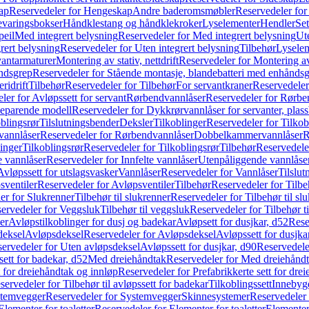
ap
Reservedeler for Hengeskap
Andre baderomsmøbler
Reservedeler fo
evaringsbokser
Håndklestang og håndklekroker
Lyselementer
Hendler
Set
peil
Med integrert belysning
Reservedeler for Med integrert belysning
Ute
rert belysning
Reservedeler for Uten integrert belysning
Tilbehør
Lysele
vantarmaturer
Montering av stativ, nettdrift
Reservedeler for Montering av s
åndsgrep
Reservedeler for Stående montasje, blandebatteri med enhånds
ridrift
Tilbehør
Reservedeler for Tilbehør
For servantkraner
Reservedeler
ler for Avløpssett for servant
Rørbendvannlåser
Reservedeler for Rørbe
beparende modell
Reservedeler for Dykkrørvannlåser for servanter, pla
blingsrør
Tilslutningsbender
Deksler
Tilkoblinger
Reservedeler for Tilkob
vannlåser
Reservedeler for Rørbendvannlåser
Dobbelkammervannlåser
R
linger
Tilkoblingsrør
Reservedeler for Tilkoblingsrør
Tilbehør
Reservedele
e vannlåser
Reservedeler for Innfelte vannlåser
Utenpåliggende vannlåse
Avløpssett for utslagsvasker
Vannlåser
Reservedeler for Vannlåser
Tilslu
sventiler
Reservedeler for Avløpsventiler
Tilbehør
Reservedeler for Tilbe
er for Slukrenner
Tilbehør til slukrenner
Reservedeler for Tilbehør til sl
ervedeler for Veggsluk
Tilbehør til veggsluk
Reservedeler for Tilbehør t
er
Avløpstilkoblinger for dusj og badekar
Avløpsett for dusjkar, d52
Rese
deksel
Avløpsdeksel
Reservedeler for Avløpsdeksel
Avløpssett for dusjka
ervedeler for Uten avløpsdeksel
Avløpssett for dusjkar, d90
Reservedeler
ett for badekar, d52
Med dreiehåndtak
Reservedeler for Med dreiehånd
t for dreiehåndtak og innløp
Reservedeler for Prefabrikkerte sett for dre
servedeler for Tilbehør til avløpssett for badekar
Tilkoblingssett
Innebygd
temvegger
Reservedeler for Systemvegger
Skinnesystemer
Reservedeler
Elementer for toaletter
Reservedeler for Elementer for toaletter
Elementer