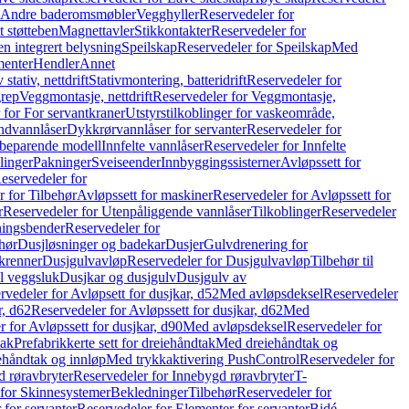
r Andre baderomsmøbler
Vegghyller
Reservedeler for
t støtteben
Magnettavler
Stikkontakter
Reservedeler for
n integrert belysning
Speilskap
Reservedeler for Speilskap
Med
menter
Hendler
Annet
tativ, nettdrift
Stativmontering, batteridrift
Reservedeler for
grep
Veggmontasje, nettdrift
Reservedeler for Veggmontasje,
 for For servantkraner
Utstyrstilkoblinger for vaskeområde,
ndvannlåser
Dykkrørvannlåser for servanter
Reservedeler for
ssbeparende modell
Innfelte vannlåser
Reservedeler for Innfelte
linger
Pakninger
Sveiseender
Innbyggingssisterner
Avløpssett for
eservedeler for
r for Tilbehør
Avløpssett for maskiner
Reservedeler for Avløpssett for
r
Reservedeler for Utenpåliggende vannlåser
Tilkoblinger
Reservedeler
tningsbender
Reservedeler for
hør
Dusjløsninger og badekar
Dusjer
Gulvdrenering for
ukrenner
Dusjgulvavløp
Reservedeler for Dusjgulvavløp
Tilbehør til
il veggsluk
Dusjkar og dusjgulv
Dusjgulv av
rvedeler for Avløpsett for dusjkar, d52
Med avløpsdeksel
Reservedeler
r, d62
Reservedeler for Avløpssett for dusjkar, d62
Med
 for Avløpssett for dusjkar, d90
Med avløpsdeksel
Reservedeler for
tak
Prefabrikkerte sett for dreiehåndtak
Med dreiehåndtak og
iehåndtak og innløp
Med trykkaktivering PushControl
Reservedeler for
 røravbryter
Reservedeler for Innebygd røravbryter
T-
 for Skinnesystemer
Bekledninger
Tilbehør
Reservedeler for
 for servanter
Reservedeler for Elementer for servanter
Bidé-