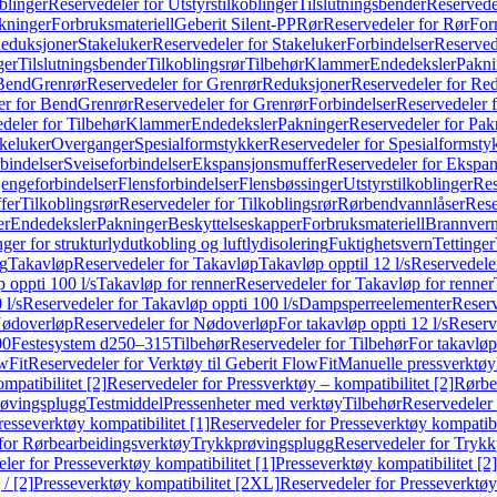
blinger
Reservedeler for Utstyrstilkoblinger
Tilslutningsbender
Reservedel
kninger
Forbruksmateriell
Geberit Silent-PP
Rør
Reservedeler for Rør
For
Reduksjoner
Stakeluker
Reservedeler for Stakeluker
Forbindelser
Reserved
ger
Tilslutningsbender
Tilkoblingsrør
Tilbehør
Klammer
Endedeksler
Pakni
 Bend
Grenrør
Reservedeler for Grenrør
Reduksjoner
Reservedeler for Re
er for Bend
Grenrør
Reservedeler for Grenrør
Forbindelser
Reservedeler f
deler for Tilbehør
Klammer
Endedeksler
Pakninger
Reservedeler for Pak
akeluker
Overganger
Spesialformstykker
Reservedeler for Spesialformsty
bindelser
Sveiseforbindelser
Ekspansjonsmuffer
Reservedeler for Ekspa
jengeforbindelser
Flensforbindelser
Flensbøssinger
Utstyrstilkoblinger
Res
fer
Tilkoblingsrør
Reservedeler for Tilkoblingsrør
Rørbendvannlåser
Rese
er
Endedeksler
Pakninger
Beskyttelseskapper
Forbruksmateriell
Brannvern,
nger for strukturlydutkobling og luftlydisolering
Fuktighetsvern
Tettinger
ng
Takavløp
Reservedeler for Takavløp
Takavløp opptil 12 l/s
Reservedeler
 oppti 100 l/s
Takavløp for renner
Reservedeler for Takavløp for renner
 l/s
Reservedeler for Takavløp oppti 100 l/s
Dampsperreelementer
Reserv
ødoverløp
Reservedeler for Nødoverløp
For takavløp oppti 12 l/s
Reserve
00
Festesystem d250–315
Tilbehør
Reservedeler for Tilbehør
For takavløp
wFit
Reservedeler for Verktøy til Geberit FlowFit
Manuelle pressverktøy
mpatibilitet [2]
Reservedeler for Pressverktøy – kompatibilitet [2]
Rørbe
røvingsplugg
Testmiddel
Pressenheter med verktøy
Tilbehør
Reservedeler 
resseverktøy kompatibilitet [1]
Reservedeler for Presseverktøy kompatibil
for Rørbearbeidingsverktøy
Trykkprøvingsplugg
Reservedeler for Tryk
ler for Presseverktøy kompatibilitet [1]
Presseverktøy kompatibilitet [2]
/ [2]
Presseverktøy kompatibilitet [2XL]
Reservedeler for Presseverktøy