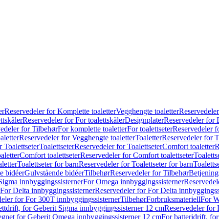
er
Reservedeler for Komplette toaletter
Vegghengte toaletter
Reservedeler
ttskåler
Reservedeler for For toalettskåler
Designplater
Reservedeler for 
edeler for Tilbehør
For komplette toaletter
For toalettseter
Reservedeler fo
aletter
Reservedeler for Vegghengte toaletter
Toaletter
Reservedeler for T
 Toalettseter
Toalettseter
Reservedeler for Toalettseter
Comfort toaletter
R
aletter
Comfort toalettseter
Reservedeler for Comfort toalettseter
Toaletts
letter
Toalettseter for barn
Reservedeler for Toalettseter for barn
Toaletts
e bidéer
Gulvstående bidéer
Tilbehør
Reservedeler for Tilbehør
Betjening
Sigma innbyggingssisterner
For Omega innbyggingssisterner
Reservedel
For Delta innbyggingssisterner
Reservedeler for For Delta innbyggingss
eler for For 300T innbyggingssisterner
Tilbehør
Forbruksmateriell
For W
ettdrift, for Geberit Sigma innbyggingssisterner 12 cm
Reservedeler for 
 egnet for Geberit Omega innbyggingssisterner 12 cm
For batteridrift, 