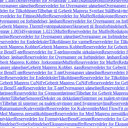
ør 1.4401
Reservedeler for Systemrør 1.4401
Rørnippel
Muffer
Reservede
verganger uløselige
Reservedeler for Overganger uløselige
Overganger o
eler for Tilkoblinger
Tilbehør til Geberit Mapress Syrefast Stål
Beskyttel
rvedeler for Fittings
Muffer
Reservedeler for Muffer
Reduksjoner
Reserv
verganger og forbindelser, løsbare
Reservedeler for Overganger og forb
 Geberit Mapress Therm
Systempakninger
Skruesett til flensforbindelser
K
emrør 1.0034
Systemrør 1.0215
Muffer
Reservedeler for Muffer
Reduksjo
selige
Reservedeler for Overganger uløselige
Overganger og forbindelser
servedeler for Endedeksler
Tilkoblinger for varme
Reservedeler for Tilk
berit Mapress Kobber
Geberit Mapress Kobber
Reservedeler for Geberi
for Bend
T-rør
Reservedeler for T-rør
Innvendig sirkulasjon
Reservedeler f
elser, løsbare
Reservedeler for Overganger og forbindelser, løsbare
Ende
eberit Mapress Kobber, forkrommet
Muffer
Reservedeler for Muffer
Redu
anger uløselige
Geberit Mapress Kobber, gass
Reservedeler for Geberit
for Bend
T-rør
Reservedeler for T-rør
Overganger uløselige
Reservedeler f
ler
Reservedeler for Endedeksler
Tilkoblinger
Reservedeler for Tilkoblin
Geberit Mapress CuNiFe
Geberit Mapress CuNiFe
Reservedeler for Ge
for Bend
T-rør
Reservedeler for T-rør
Overganger uløselige
Reservedeler f
øringer
Reservedeler for Gjennomføringer
Tilbehør for Geberit Mapre
nheter
Tilbehør
Sensorer
Deksler og dekkplater
Sisterner og toalett-styri
er
Tilbehør til sisterner og toalett-styringer med hygienespyling
Reservedel
Rørarmaturer
Kuleventiler
Reservedeler for Kuleventiler
Med FlowFit pr
Med Mapress presstilkoblinger
Reservedeler for Med Mapress presstilko
stykker
Reservedeler for Formstykker
Bend
Grenrør
Reservedeler for Gr
bindelser
Sveiseforbindelser
Ekspansjonsmuffer
Reservedeler for Ekspa