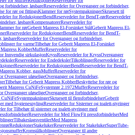
ler for Muffer
Reduksjoner
Reservedeler for
g forbindelser, løsbare
Reservedeler for Overganger og forbindelser,
se for rør og fittings
Klammer for rør
Systempakninger
Skruesett til
edeler for Reduksjoner
Bend
Reservedeler for Bend
T-rør
Reservedeler
indelser, løsbare
Kompensatorer
Reservedeler for
lammer for rør
Geberit Mapress El-Forsinket Stål
Geberit Mapress El-
ner
Reservedeler for Reduksjoner
Bend
Reservedeler for Bend
T-
, løsbare
Reservedeler for Overganger og forbindelser,
oblinger for varme
Tilbehør for Geberit Mapress El-Forsinket
t Mapress Kobber
Muffer
Reservedeler for
or Innvendig sirkulasjon
Kryss
Reservedeler for Kryss
Overganger
deksler
Reservedeler for Endedeksler
Tilkoblinger
Reservedeler for
ksjoner
Reservedeler for Reduksjoner
Bend
Reservedeler for Bend
T-
 Mapress Kobber, gass
Muffer
Reservedeler for
or Overganger uløselige
Overganger og forbindelser,
ger
Tilbehør for Geberit Mapress Kobber
Beskyttelse for rør og
berit Mapress CuNiFe
Systemrør 2.1972
Muffer
Reservedeler for
or Overganger uløselige
Overganger og forbindelser,
ss CuNiFe
Systempakninger
Skruesett til flensforbindelser
Geberit
nger med hygienespyling
Reservedeler for Sisterner og toalett-styringer
er for Tilbehør til sisterner og toalett-styringer med
essforbindelser
Reservedeler for Med FlowFit pressforbindelser
Med
blinger
Tilbakeslagsventiler
Med Mapress
enrør
Reduksjoner
Stakeluker
Reservedeler for Stakeluker
SuperTube-
nsjonsmuffer
Kromstålkoblinger
Overganger til andre