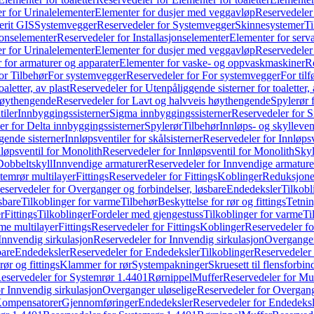
r for Urinalelementer
Elementer for dusjer med veggavløp
Reservedeler
rit GIS
Systemvegger
Reservedeler for Systemvegger
Skinnesystemer
Ti
jonselementer
Reservedeler for Installasjonselementer
Elementer for serv
r for Urinalelementer
Elementer for dusjer med veggavløp
Reservedeler
 for armaturer og apparater
Elementer for vaske- og oppvaskmaskiner
R
or Tilbehør
For systemvegger
Reservedeler for For systemvegger
For til
aletter, av plast
Reservedeler for Utenpåliggende sisterner for toaletter, 
høythengende
Reservedeler for Lavt og halvveis høythengende
Spylerør 
tiler
Innbyggingssisterner
Sigma innbyggingssisterner
Reservedeler for 
er for Delta innbyggingssisterner
Spylerør
Tilbehør
Innløps- og skylleven
gende sisterner
Innløpsventiler for skålsisterner
Reservedeler for Innløpsve
løpsventil for Monolith
Reservedeler for Innløpsventil for Monolith
Skyl
Dobbeltskyll
Innvendige armaturer
Reservedeler for Innvendige armature
temrør multilayer
Fittings
Reservedeler for Fittings
Koblinger
Reduksjone
eservedeler for Overganger og forbindelser, løsbare
Endedeksler
Tilkobl
sbare
Tilkoblinger for varme
Tilbehør
Beskyttelse for rør og fittings
Tetnin
r
Fittings
Tilkoblinger
Fordeler med gjengestuss
Tilkoblinger for varme
Ti
me multilayer
Fittings
Reservedeler for Fittings
Koblinger
Reservedeler f
Innvendig sirkulasjon
Reservedeler for Innvendig sirkulasjon
Overganger
bare
Endedeksler
Reservedeler for Endedeksler
Tilkoblinger
Reservedeler 
rør og fittings
Klammer for rør
Systempakninger
Skruesett til flensforbin
eservedeler for Systemrør 1.4401
Rørnippel
Muffer
Reservedeler for Mu
r Innvendig sirkulasjon
Overganger uløselige
Reservedeler for Overgang
Kompensatorer
Gjennomføringer
Endedeksler
Reservedeler for Endedeksl