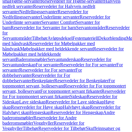
små
Hjørne-servanter
Reservedeler for Hjørne-servanter
Halvveis
nedfelt servanter
Reservedeler for Halvveis nedfelt
servanter
Nedfellingsservanter
Reservedeler for
Nedfellingsservanter
Underlimte servanter
Reservedeler for
Underlimte servanter
Servanter Comfort
Servanter for
barn
Reservedeler for Servanter for barn
Servantområder
Reservedeler
for
Servantområder
Tilbehør
Avløpsdeksel
Festemateriell
Dekorblending
Mø
med håndvask
Reservedeler for Møbelpakker med
håndvask
Møbelpakker med heldekkende servant
Reservedeler for
Møbelpakker med heldekkende
servant
Baderomsmøbler
Servantunderskap
Reservedeler for
Servantunderskap
For servanter
Reservedeler for For servanter
For
servanter
Reservedeler for For servanter
For
dobbelservanter
Reservedeler for For
dobbelservanter
Benkeplater
Reservedeler for Benkeplater
For
toppmontert servant, bolleservant
Reservedeler for For toppmontert
servant, bolleservant
For toppmontert servant firkantet
Reservedeler
for For toppmontert servant firkantet
Sideskap
Reservedeler for
Sideskap
Lave sideskap
Reservedeler for Lave sideskap
Høye
skap
Reservedeler for Høye skap
Halvhøyt skap
Reservedeler for
Halvhøyt skap
Hengeskap
Reservedeler for Hengeskap
Andre
baderomsmøbler
Reservedeler for Andre
baderomsmøbler
Vegghyller
Reservedeler for
Vegghyller
Tilbehør
Reservedeler for Tilbehør
Skuffeinnsatser og