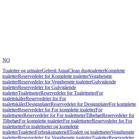
NO
Toaletter og urinaler
Geberit AquaClean dusjtoaletter
Komplette
toaletter
Reservedeler for Komplette toaletter
Vegghengte
toaletter
Reservedeler for Vegghengte toaletter
Gulvstående
toaletter
Reservedeler for Gulvstående
toaletter
Toalettseter
Reservedeler for Toalettseter
For
toalettskåler
Reservedeler for For
toalettskåler
Designplater
Reservedeler for Designplater
For komplette
toaletter
Reservedeler for For komplette toaletter
For
toalettseter
Reservedeler for For toalettseter
Tilbehør
Reservedeler for
Tilbehør
For komplette toaletter
For toalettseter
Reservedeler for For
toalettseter
For toalettseter og komplette
toaletter
Toaletter
Forbruksmateriell
Toalett og toalettseter
Vegghengte
toaletter
Reservedeler for Vegghengte toaletter
Toaletter
Reservedeler