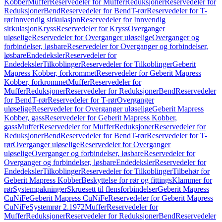
Kobber
Muffer
Reservedeler for Muffer
Reduksjoner
Reservedeler for
Reduksjoner
Bend
Reservedeler for Bend
T-rør
Reservedeler for T-
rør
Innvendig sirkulasjon
Reservedeler for Innvendig
sirkulasjon
Kryss
Reservedeler for Kryss
Overganger
uløselige
Reservedeler for Overganger uløselige
Overganger og
forbindelser, løsbare
Reservedeler for Overganger og forbindelser,
løsbare
Endedeksler
Reservedeler for
Endedeksler
Tilkoblinger
Reservedeler for Tilkoblinger
Geberit
Mapress Kobber, forkrommet
Reservedeler for Geberit Mapress
Kobber, forkrommet
Muffer
Reservedeler for
Muffer
Reduksjoner
Reservedeler for Reduksjoner
Bend
Reservedeler
for Bend
T-rør
Reservedeler for T-rør
Overganger
uløselige
Reservedeler for Overganger uløselige
Geberit Mapress
Kobber, gass
Reservedeler for Geberit Mapress Kobber,
gass
Muffer
Reservedeler for Muffer
Reduksjoner
Reservedeler for
Reduksjoner
Bend
Reservedeler for Bend
T-rør
Reservedeler for T-
rør
Overganger uløselige
Reservedeler for Overganger
uløselige
Overganger og forbindelser, løsbare
Reservedeler for
Overganger og forbindelser, løsbare
Endedeksler
Reservedeler for
Endedeksler
Tilkoblinger
Reservedeler for Tilkoblinger
Tilbehør for
Geberit Mapress Kobber
Beskyttelse for rør og fittings
Klammer for
rør
Systempakninger
Skruesett til flensforbindelser
Geberit Mapress
CuNiFe
Geberit Mapress CuNiFe
Reservedeler for Geberit Mapress
CuNiFe
Systemrør 2.1972
Muffer
Reservedeler for
Muffer
Reduksjoner
Reservedeler for Reduksjoner
Bend
Reservedeler