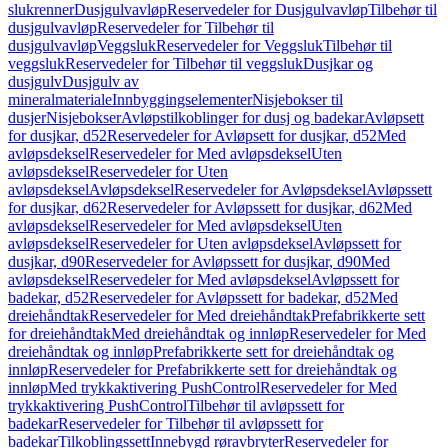
slukrenner
Dusjgulvavløp
Reservedeler for Dusjgulvavløp
Tilbehør til
dusjgulvavløp
Reservedeler for Tilbehør til
dusjgulvavløp
Veggsluk
Reservedeler for Veggsluk
Tilbehør til
veggsluk
Reservedeler for Tilbehør til veggsluk
Dusjkar og
dusjgulv
Dusjgulv av
mineralmateriale
Innbyggingselementer
Nisjebokser til
dusjer
Nisjebokser
Avløpstilkoblinger for dusj og badekar
Avløpsett
for dusjkar, d52
Reservedeler for Avløpsett for dusjkar, d52
Med
avløpsdeksel
Reservedeler for Med avløpsdeksel
Uten
avløpsdeksel
Reservedeler for Uten
avløpsdeksel
Avløpsdeksel
Reservedeler for Avløpsdeksel
Avløpssett
for dusjkar, d62
Reservedeler for Avløpssett for dusjkar, d62
Med
avløpsdeksel
Reservedeler for Med avløpsdeksel
Uten
avløpsdeksel
Reservedeler for Uten avløpsdeksel
Avløpssett for
dusjkar, d90
Reservedeler for Avløpssett for dusjkar, d90
Med
avløpsdeksel
Reservedeler for Med avløpsdeksel
Avløpssett for
badekar, d52
Reservedeler for Avløpssett for badekar, d52
Med
dreiehåndtak
Reservedeler for Med dreiehåndtak
Prefabrikkerte sett
for dreiehåndtak
Med dreiehåndtak og innløp
Reservedeler for Med
dreiehåndtak og innløp
Prefabrikkerte sett for dreiehåndtak og
innløp
Reservedeler for Prefabrikkerte sett for dreiehåndtak og
innløp
Med trykkaktivering PushControl
Reservedeler for Med
trykkaktivering PushControl
Tilbehør til avløpssett for
badekar
Reservedeler for Tilbehør til avløpssett for
badekar
Tilkoblingssett
Innebygd røravbryter
Reservedeler for