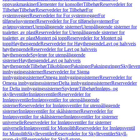
oppvaskmaskiner
Elementer for konsoller
Tilbehør
Reservedeler for
Tilbehør
Tilbehør
Reservedeler for Tilbehør
For
systemvegger
Reservedeler for For systemvegger
For
tilførselssystemer
Reservedeler for For tilførselssystemer
For
avløpssystemer
Utenpåliggende sisterner
Utenpåliggende sisterner for
toaletter, av plast
Reservedeler for Utenpåliggende sisterner for
toaletter, av plast
Montert på topp
Reservedeler for Montert på
topp
Høythengende
Reservedeler for Høythengende
Lavt og halvveis
høythengende
Reservedeler for Lavt og halvveis
høythengende
Spylerør for utenpåliggende
sisterner
Høythengende
Lavt og halvveis
høythengende
Tilbehør
Tilkoblinger
Pakninger
Pakningsringer
Skylleven
innbyggingssisterner
Reservedeler for Sigma
innbyggingssisterner
Omega innbyggingssisterner
Reservedeler for
Omega innbyggingssisterner
Delta innbyggingssisterner
Reservedeler
for Delta innbyggingssisterner
Spylerør
Tilbehør
Innløps- og
skylleventiler
Innløpsventiler
Reservedeler for
Innløpsventiler
Innløpsventiler for utenpåliggende
sisterner
Reservedeler for Innløpsventiler for utenpåliggende
sisterner
Innløpsventiler for skålsisterner
Reservedeler for
Innløpsventiler for skålsisterner
Innløpsventiler for sisterner
universelle
Reservedeler for Innløpsventiler for sisterner
universelle
Innløpsventil for Monolith
Reservedeler for Innløpsventil
for Monolith
Skylleventiler
Reservedeler for Skylleventiler
Skyll-
stopp-skyll
Reservedeler for Skyll-stopp-