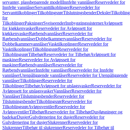
servanter, plassbeparende modell
Innfelte vannlåser
Reservedeler for
Innfelte vannlåser
Servanttilkoblinger
Reservedeler for
Servanttilkoblinger
Tilkoblingsrør
Tilslutningsbender
Deksler
Tilkobling
for
Tilkoblinger
Pakninger
Sveiseender
Innbyggingssisterner
Avløpssett
for kjøkkenvasker
Reservedeler for Avløpssett for
kjøkkenvasker
Rørbendvannlåser
Reservedeler for
Rørbendvannlåser
Dobbelkammervannlåser
Reservedeler for
Dobbelkammervannlåser
Vasktilkoplinger
Reservedeler for
Vasktilkoplinger
Tilkoblingsrør
Reservedeler for
Tilkoblingsrør
Tilbehør
Reservedeler for Tilbehør
Avløpssett for
maskiner
Reservedeler for Avløpssett for
maskiner
Rørbendvannlåser
Reservedeler for
Rørbendvannlåser
Innfelte vannlåser
Reservedeler for Innfelte
vannlåser
Utenpåliggende vannlåser
Reservedeler for Utenpåliggende
vannlåser
Tilkoblinger
Reservedeler for
Tilkoblinger
Tilbehør
Avløpssett for utslagsvasker
Reservedeler for
Avløpssett for utslagsvasker
Vannlåser
Reservedeler for
Vannlåser
Tilslutningsbender
Reservedeler for
Tilslutningsbender
Tilkoblingsrør
Reservedeler for
Tilkoblingsrør
Avløpsventiler
Reservedeler for
Avløpsventiler
Tilbehør
Reservedeler for Tilbehør
Dusjløsninger og
badekar
Dusjer
Gulvdrenering for dusjer
Reservedeler for
Gulvdrenering for dusjer
Slukrenner
Reservedeler for
Slukrenner
Tilbehør til slukrenner
Reservedeler for Tilbehør til