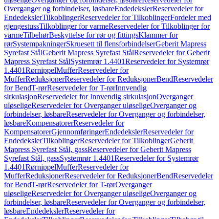
Overganger og forbindelser, løsbare
Endedeksler
Reservedeler for
Endedeksler
Tilkoblinger
Reservedeler for Tilkoblinger
Fordeler med
gjengestuss
Tilkoblinger for varme
Reservedeler for Tilkoblinger for
varme
Tilbehør
Beskyttelse for rør og fittings
Klammer for
rør
Systempakninger
Skruesett til flensforbindelser
Geberit Mapress
Syrefast Stål
Geberit Mapress Syrefast Stål
Reservedeler for Geberit
Mapress Syrefast Stål
Systemrør 1.4401
Reservedeler for Systemrør
1.4401
Rørnippel
Muffer
Reservedeler for
Muffer
Reduksjoner
Reservedeler for Reduksjoner
Bend
Reservedeler
for Bend
T-rør
Reservedeler for T-rør
Innvendig
sirkulasjon
Reservedeler for Innvendig sirkulasjon
Overganger
uløselige
Reservedeler for Overganger uløselige
Overganger og
forbindelser, løsbare
Reservedeler for Overganger og forbindelser,
løsbare
Kompensatorer
Reservedeler for
Kompensatorer
Gjennomføringer
Endedeksler
Reservedeler for
Endedeksler
Tilkoblinger
Reservedeler for Tilkoblinger
Geberit
Mapress Syrefast Stål, gass
Reservedeler for Geberit Mapress
Syrefast Stål, gass
Systemrør 1.4401
Reservedeler for Systemrør
1.4401
Rørnippel
Muffer
Reservedeler for
Muffer
Reduksjoner
Reservedeler for Reduksjoner
Bend
Reservedeler
for Bend
T-rør
Reservedeler for T-rør
Overganger
uløselige
Reservedeler for Overganger uløselige
Overganger og
forbindelser, løsbare
Reservedeler for Overganger og forbindelser,
løsbare
Endedeksler
Reservedeler for