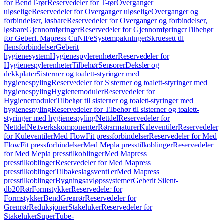
for Bend
T-rør
Reservedeler for T-rør
Overganger
uløselige
Reservedeler for Overganger uløselige
Overganger og
forbindelser, løsbare
Reservedeler for Overganger og forbindelser,
løsbare
Gjennomføringer
Reservedeler for Gjennomføringer
Tilbehør
for Geberit Mapress CuNiFe
Systempakninger
Skruesett til
flensforbindelser
Geberit
hygienesystem
Hygienespylerenheter
Reservedeler for
Hygienespylerenheter
Tilbehør
Sensorer
Deksler og
dekkplater
Sisterner og toalett-styringer med
hygienespyling
Reservedeler for Sisterner og toalett-styringer med
hygienespyling
Hygienemoduler
Reservedeler for
Hygienemoduler
Tilbehør til sisterner og toalett-styringer med
hygienespyling
Reservedeler for Tilbehør til sisterner og toalett-
styringer med hygienespyling
Nettdel
Reservedeler for
Nettdel
Nettverkskomponenter
Rørarmaturer
Kuleventiler
Reservedeler
for Kuleventiler
Med FlowFit pressforbindelser
Reservedeler for Med
FlowFit pressforbindelser
Med Mepla presstilkoblinger
Reservedeler
for Med Mepla presstilkoblinger
Med Mapress
presstilkoblinger
Reservedeler for Med Mapress
presstilkoblinger
Tilbakeslagsventiler
Med Mapress
presstilkoblinger
Bygningsavløpssystemer
Geberit Silent-
db20
Rør
Formstykker
Reservedeler for
Formstykker
Bend
Grenrør
Reservedeler for
Grenrør
Reduksjoner
Stakeluker
Reservedeler for
Stakeluker
SuperTube-