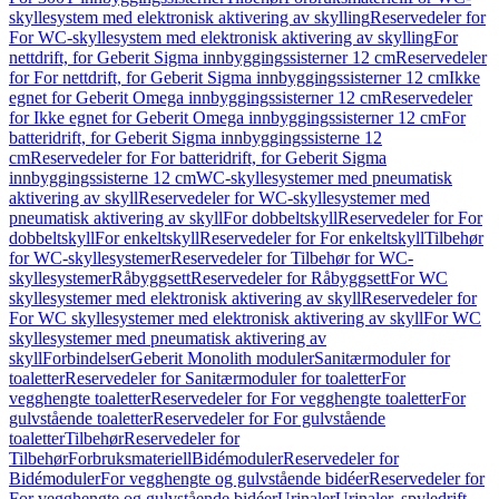
skyllesystem med elektronisk aktivering av skylling
Reservedeler for
For WC-skyllesystem med elektronisk aktivering av skylling
For
nettdrift, for Geberit Sigma innbyggingssisterner 12 cm
Reservedeler
for For nettdrift, for Geberit Sigma innbyggingssisterner 12 cm
Ikke
egnet for Geberit Omega innbyggingssisterner 12 cm
Reservedeler
for Ikke egnet for Geberit Omega innbyggingssisterner 12 cm
For
batteridrift, for Geberit Sigma innbyggingssisterne 12
cm
Reservedeler for For batteridrift, for Geberit Sigma
innbyggingssisterne 12 cm
WC-skyllesystemer med pneumatisk
aktivering av skyll
Reservedeler for WC-skyllesystemer med
pneumatisk aktivering av skyll
For dobbeltskyll
Reservedeler for For
dobbeltskyll
For enkeltskyll
Reservedeler for For enkeltskyll
Tilbehør
for WC-skyllesystemer
Reservedeler for Tilbehør for WC-
skyllesystemer
Råbyggsett
Reservedeler for Råbyggsett
For WC
skyllesystemer med elektronisk aktivering av skyll
Reservedeler for
For WC skyllesystemer med elektronisk aktivering av skyll
For WC
skyllesystemer med pneumatisk aktivering av
skyll
Forbindelser
Geberit Monolith moduler
Sanitærmoduler for
toaletter
Reservedeler for Sanitærmoduler for toaletter
For
vegghengte toaletter
Reservedeler for For vegghengte toaletter
For
gulvstående toaletter
Reservedeler for For gulvstående
toaletter
Tilbehør
Reservedeler for
Tilbehør
Forbruksmateriell
Bidémoduler
Reservedeler for
Bidémoduler
For vegghengte og gulvstående bidéer
Reservedeler for
For vegghengte og gulvstående bidéer
Urinaler
Urinaler, spyledrift,