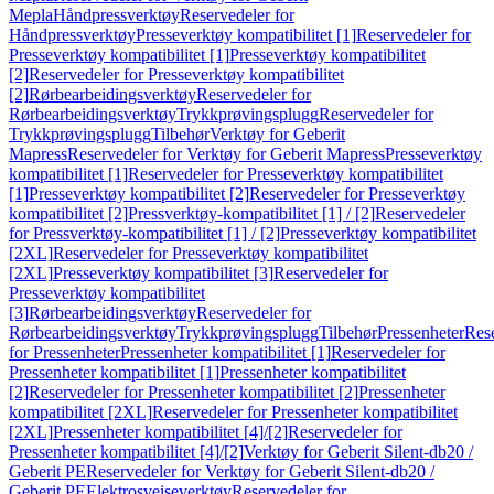
Mepla
Håndpressverktøy
Reservedeler for
Håndpressverktøy
Presseverktøy kompatibilitet [1]
Reservedeler for
Presseverktøy kompatibilitet [1]
Presseverktøy kompatibilitet
[2]
Reservedeler for Presseverktøy kompatibilitet
[2]
Rørbearbeidingsverktøy
Reservedeler for
Rørbearbeidingsverktøy
Trykkprøvingsplugg
Reservedeler for
Trykkprøvingsplugg
Tilbehør
Verktøy for Geberit
Mapress
Reservedeler for Verktøy for Geberit Mapress
Presseverktøy
kompatibilitet [1]
Reservedeler for Presseverktøy kompatibilitet
[1]
Presseverktøy kompatibilitet [2]
Reservedeler for Presseverktøy
kompatibilitet [2]
Pressverktøy-kompatibilitet [1] / [2]
Reservedeler
for Pressverktøy-kompatibilitet [1] / [2]
Presseverktøy kompatibilitet
[2XL]
Reservedeler for Presseverktøy kompatibilitet
[2XL]
Presseverktøy kompatibilitet [3]
Reservedeler for
Presseverktøy kompatibilitet
[3]
Rørbearbeidingsverktøy
Reservedeler for
Rørbearbeidingsverktøy
Trykkprøvingsplugg
Tilbehør
Pressenheter
Res
for Pressenheter
Pressenheter kompatibilitet [1]
Reservedeler for
Pressenheter kompatibilitet [1]
Pressenheter kompatibilitet
[2]
Reservedeler for Pressenheter kompatibilitet [2]
Pressenheter
kompatibilitet [2XL]
Reservedeler for Pressenheter kompatibilitet
[2XL]
Pressenheter kompatibilitet [4]/[2]
Reservedeler for
Pressenheter kompatibilitet [4]/[2]
Verktøy for Geberit Silent-db20 /
Geberit PE
Reservedeler for Verktøy for Geberit Silent-db20 /
Geberit PE
Elektrosveiseverktøy
Reservedeler for