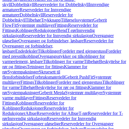
skyll
Dobbeltskyll
Reservedeler for Dobbeltskyll
Innvendige
armaturer
Reservedeler for Innvendige
armaturer
Dobbeltskyll
Reservedeler for
Dobbeltskyll
Tilbehør
Trykknapp
Tilførselssystemer
Geberit
FlowFit
Systemrør multilayer
Fittings
Reservedeler for
Fittings
Koblinger
Reduksjoner
Bend
T-rør
Innvendig
sirkulasjon
Reservedeler for Innvendig sirkulasjon
Overganger
uløselige
Overganger og forbindelser, løsbare
Reservedeler for
Overganger og forbindelser,
løsbare
Endedeksler
Tilkoblinger
Fordeler med gjengestuss
Fordeler
med presstilkobling
Overgangsstykker og tilkoblinger for
varmeelement, løsbare
Tilkoblinger for varme
Tilbehør
Beskyttelse for
rør og fittings
Tetninger for fittings
Klammer for
rør
Systempakninger
Skruesett til
flensforbindelser
Forbruksmateriell
Geberit PushFit
Systemrør
multilayer
Fittings
Tilkoblinger
Fordeler med gjengestuss
Tilkoblinger
for varme
Tilbehør
Beskyttelse for rør og fittings
Klammer for
rør
Systempakninger
Geberit Mepla
Systemrør multilayer
Systemrør
varme multilayer
Fittings
Reservedeler for
Fittings
Koblinger
Reservedeler for
Koblinger
Reduksjoner
Reservedeler for
Reduksjoner
Albue
Reservedeler for Albue
T-rør
Reservedeler for T-
rør
Innvendig sirkulasjon
Reservedeler for Innvendig
sirkulasjon
Overganger uløselige
Reservedeler for Overganger
uløselige
Overganger og forbindelser, løsbare
Reservedeler for