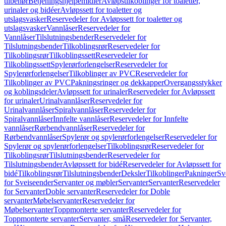
tilbehør
Betjeningshjelpemidler
Avløpstilkoblinger for toaletter,
urinaler og bidéer
Avløpssett for toaletter og
utslagsvasker
Reservedeler for Avløpssett for toaletter og
utslagsvasker
Vannlåser
Reservedeler for
Vannlåser
Tilslutningsbender
Reservedeler for
Tilslutningsbender
Tilkoblingsrør
Reservedeler for
Tilkoblingsrør
Tilkoblingssett
Reservedeler for
Tilkoblingssett
Spylerørforlengelser
Reservedeler for
Spylerørforlengelser
Tilkoblinger av PVC
Reservedeler for
Tilkoblinger av PVC
Pakningsringer og dekkapper
Overgangsstykker
og koblingsdeler
Avløpssett for urinaler
Reservedeler for Avløpssett
for urinaler
Urinalvannlåser
Reservedeler for
Urinalvannlåser
Spiralvannlåser
Reservedeler for
Spiralvannlåser
Innfelte vannlåser
Reservedeler for Innfelte
vannlåser
Rørbendvannlåser
Reservedeler for
Rørbendvannlåser
Spylerør og spylerørforlengelser
Reservedeler for
Spylerør og spylerørforlengelser
Tilkoblingsrør
Reservedeler for
Tilkoblingsrør
Tilslutningsbender
Reservedeler for
Tilslutningsbender
Avløpssett for bidé
Reservedeler for Avløpssett for
bidé
Tilkoblingsrør
Tilslutningsbender
Deksler
Tilkoblinger
Pakninger
Sv
for Sveiseender
Servanter og møbler
Servanter
Servanter
Reservedeler
for Servanter
Doble servanter
Reservedeler for Doble
servanter
Møbelservanter
Reservedeler for
Møbelservanter
Toppmonterte servanter
Reservedeler for
Toppmonterte servanter
Servanter, små
Reservedeler for Servanter,