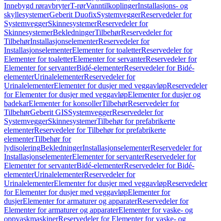
Innebygd røravbryter
T-rør
Vanntilkoplinger
Installasjons- og
skyllesystemer
Geberit Duofix
Systemvegger
Reservedeler for
Systemvegger
Skinnesystemer
Reservedeler for
Skinnesystemer
Bekledninger
Tilbehør
Reservedeler for
Tilbehør
Installasjonselementer
Reservedeler for
Installasjonselementer
Elementer for toaletter
Reservedeler for
Elementer for toaletter
Elementer for servanter
Reservedeler for
Elementer for servanter
Bidé-elementer
Reservedeler for Bidé-
elementer
Urinalelementer
Reservedeler for
Urinalelementer
Elementer for dusjer med veggavløp
Reservedeler
for Elementer for dusjer med veggavløp
Elementer for dusjer og
badekar
Elementer for konsoller
Tilbehør
Reservedeler for
Tilbehør
Geberit GIS
Systemvegger
Reservedeler for
Systemvegger
Skinnesystemer
Tilbehør for prefabrikerte
elementer
Reservedeler for Tilbehør for prefabrikerte
elementer
Tilbehør for
lydisolering
Bekledninger
Installasjonselementer
Reservedeler for
Installasjonselementer
Elementer for servanter
Reservedeler for
Elementer for servanter
Bidé-elementer
Reservedeler for Bidé-
elementer
Urinalelementer
Reservedeler for
Urinalelementer
Elementer for dusjer med veggavløp
Reservedeler
for Elementer for dusjer med veggavløp
Elementer for
dusjer
Elementer for armaturer og apparater
Reservedeler for
Elementer for armaturer og apparater
Elementer for vaske- og
oppvaskmaskiner
Reservedeler for Elementer for vaske- og