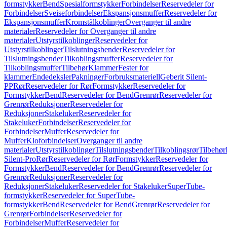
formstykker
Bend
Spesialformstykker
Forbindelser
Reservedeler for
Forbindelser
Sveiseforbindelser
Ekspansjonsmuffer
Reservedeler for
Ekspansjonsmuffer
Kromstålkoblinger
Overganger til andre
materialer
Reservedeler for Overganger til andre
materialer
Utstyrstilkoblinger
Reservedeler for
Utstyrstilkoblinger
Tilslutningsbender
Reservedeler for
Tilslutningsbender
Tilkoblingsmuffer
Reservedeler for
Tilkoblingsmuffer
Tilbehør
Klammer
Fester for
klammer
Endedeksler
Pakninger
Forbruksmateriell
Geberit Silent-
PP
Rør
Reservedeler for Rør
Formstykker
Reservedeler for
Formstykker
Bend
Reservedeler for Bend
Grenrør
Reservedeler for
Grenrør
Reduksjoner
Reservedeler for
Reduksjoner
Stakeluker
Reservedeler for
Stakeluker
Forbindelser
Reservedeler for
Forbindelser
Muffer
Reservedeler for
Muffer
Kloforbindelser
Overganger til andre
materialer
Utstyrstilkoblinger
Tilslutningsbender
Tilkoblingsrør
Tilbehør
Silent-Pro
Rør
Reservedeler for Rør
Formstykker
Reservedeler for
Formstykker
Bend
Reservedeler for Bend
Grenrør
Reservedeler for
Grenrør
Reduksjoner
Reservedeler for
Reduksjoner
Stakeluker
Reservedeler for Stakeluker
SuperTube-
formstykker
Reservedeler for SuperTube-
formstykker
Bend
Reservedeler for Bend
Grenrør
Reservedeler for
Grenrør
Forbindelser
Reservedeler for
Forbindelser
Muffer
Reservedeler for