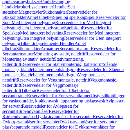
oppbevaringsbokser
Håndklestang og
håndklekroker
Lyselementer
Hendler
Sett
støtteben
Magnettavler
Stikkontakter
Reservedeler for
Stikkontakter
Annet tilbehør
Speil og speilskap
Speil
Reservedeler for
Speil
Med integrert belysning
Reservedeler for Med integrert
belysning
Uten integrert belysning
Speilskap
Reservedeler for
Speilskap
Med integrert belysning
Reservedeler for Med integrert
belysning
Uten integrert belysning
Reservedeler for Uten integrert
belysning
Tilbehør
Lyselementer
Hendler
Annet
tilbehør
Stikkontakter
Armaturer
Servantarmaturer
Reservedeler for
Servantarmaturer
Montering av stativ, nettdrift
Reservedeler for
Montering av stativ, nettdrift
Stativmontering,
batteridrift
Reservedeler for Stativmontering, batteridrift
Stående
montasje, blandebatteri med enhåndsgrep
Reservedeler for Stående
montasje, blandebatteri med enhåndsgrep
Veggmontasje,
nettdrift
Reservedeler for Veggmontasje, nettdrift
Veggmontasje,
batteridrift
Reservedeler for Veggmontasje,
batteridrift
Tilbehør
Reservedeler for Tilbehør
For
servantkraner
Reservedeler for For servantkraner
Utstyrstilkoblinger
for vaskeområde, kjøkkenvask, apparater og utslagsvask
Avløpssett
for servant
Reservedeler for Avløpssett for
servant
Rørbendvannlåser
Reservedeler for
Rørbendvannlåser
Dykkrørvannlåser for servanter
Reservedeler for
Dykkrørvannlåser for servanter
Dykkrørvannlåser for servanter,
plassbeparende modell
Reservedeler for Dykkrørvannlåser for