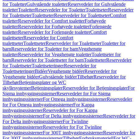
for Toaletter
Gulvstående toaletter
Reservedeler for Gulvstående
toaletter
Toaletter
Reservedeler for Toaletter
Toalettseter
Reservedeler
for Toalettseter
Toalettseter
Reservedeler for Toalettseter
Comfort
toaletter
Reservedeler for Comfort toaletter
Forhøyede
toaletter
Reservedeler for Forhøyede toaletter
Forlengede
toaletter
Reservedeler for Forlengede toaletter
Comfort
toalettseter
Reservedeler for Comfort
toalettseter
Toalettseter
Reservedeler for Toalettseter
Toaletter for
barn
Reservedeler for Toaletter for barn
Vegghengte
toaletter
Reservedeler for Vegghengte toaletter
Toalettseter for
barn
Reservedeler for Toalettseter for barn
Toalettseter
Reservedeler
for Toalettseter
Toalettseteringer
Reservedeler for
Toalettseteringer
Bidéer
Vegghengte bidéer
Reservedeler for
Vegghengte bidéer
Gulvstående bidéer
Tilbehør
Reservedeler for
Tilbehør
Betjeningsplater og WC
skyllesystemer
Betjeningsplater
Reservedeler for Betjeningsplater
For
Sigma innbyggingssisterner
Reservedeler for For Sigma
innbyggingssisterner
For Omega innbyggingssisterner
Reservedeler
for For Omega innbyggingssisterner
For Kappa
innbyggingssisterner
Reservedeler for For Kappa
innbyggingssisterner
For Delta innbyggingssisterner
Reservedeler for
For Delta innbyggingssisterner
For Twinline
innbyggingssisterner
Reservedeler for For Twinline
innbyggingssisterner
For 300T innbyggingssisterner
Reservedeler for
For 300T innbyggingssisterner
Tilbehør
Forbruksmateriell
For WC-