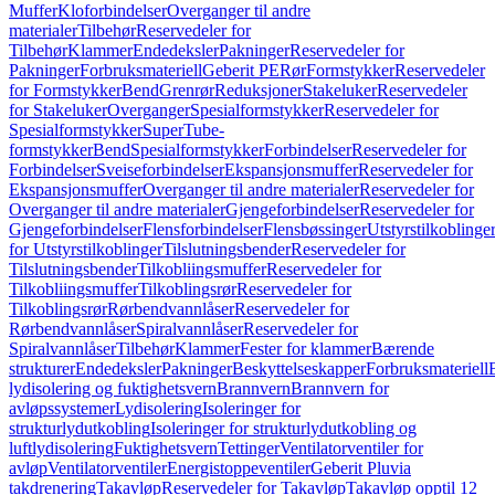
Muffer
Kloforbindelser
Overganger til andre
materialer
Tilbehør
Reservedeler for
Tilbehør
Klammer
Endedeksler
Pakninger
Reservedeler for
Pakninger
Forbruksmateriell
Geberit PE
Rør
Formstykker
Reservedeler
for Formstykker
Bend
Grenrør
Reduksjoner
Stakeluker
Reservedeler
for Stakeluker
Overganger
Spesialformstykker
Reservedeler for
Spesialformstykker
SuperTube-
formstykker
Bend
Spesialformstykker
Forbindelser
Reservedeler for
Forbindelser
Sveiseforbindelser
Ekspansjonsmuffer
Reservedeler for
Ekspansjonsmuffer
Overganger til andre materialer
Reservedeler for
Overganger til andre materialer
Gjengeforbindelser
Reservedeler for
Gjengeforbindelser
Flensforbindelser
Flensbøssinger
Utstyrstilkoblinge
for Utstyrstilkoblinger
Tilslutningsbender
Reservedeler for
Tilslutningsbender
Tilkobliingsmuffer
Reservedeler for
Tilkobliingsmuffer
Tilkoblingsrør
Reservedeler for
Tilkoblingsrør
Rørbendvannlåser
Reservedeler for
Rørbendvannlåser
Spiralvannlåser
Reservedeler for
Spiralvannlåser
Tilbehør
Klammer
Fester for klammer
Bærende
strukturer
Endedeksler
Pakninger
Beskyttelseskapper
Forbruksmateriell
lydisolering og fuktighetsvern
Brannvern
Brannvern for
avløpssystemer
Lydisolering
Isoleringer for
strukturlydutkobling
Isoleringer for strukturlydutkobling og
luftlydisolering
Fuktighetsvern
Tettinger
Ventilatorventiler for
avløp
Ventilatorventiler
Energistoppeventiler
Geberit Pluvia
takdrenering
Takavløp
Reservedeler for Takavløp
Takavløp opptil 12