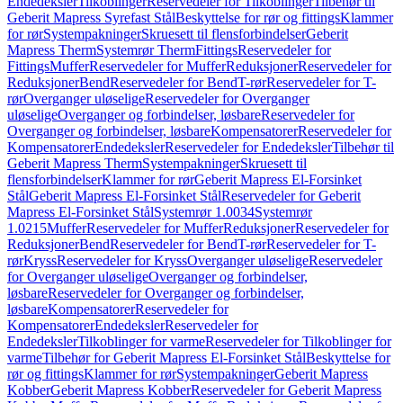
Endedeksler
Tilkoblinger
Reservedeler for Tilkoblinger
Tilbehør til
Geberit Mapress Syrefast Stål
Beskyttelse for rør og fittings
Klammer
for rør
Systempakninger
Skruesett til flensforbindelser
Geberit
Mapress Therm
Systemrør Therm
Fittings
Reservedeler for
Fittings
Muffer
Reservedeler for Muffer
Reduksjoner
Reservedeler for
Reduksjoner
Bend
Reservedeler for Bend
T-rør
Reservedeler for T-
rør
Overganger uløselige
Reservedeler for Overganger
uløselige
Overganger og forbindelser, løsbare
Reservedeler for
Overganger og forbindelser, løsbare
Kompensatorer
Reservedeler for
Kompensatorer
Endedeksler
Reservedeler for Endedeksler
Tilbehør til
Geberit Mapress Therm
Systempakninger
Skruesett til
flensforbindelser
Klammer for rør
Geberit Mapress El-Forsinket
Stål
Geberit Mapress El-Forsinket Stål
Reservedeler for Geberit
Mapress El-Forsinket Stål
Systemrør 1.0034
Systemrør
1.0215
Muffer
Reservedeler for Muffer
Reduksjoner
Reservedeler for
Reduksjoner
Bend
Reservedeler for Bend
T-rør
Reservedeler for T-
rør
Kryss
Reservedeler for Kryss
Overganger uløselige
Reservedeler
for Overganger uløselige
Overganger og forbindelser,
løsbare
Reservedeler for Overganger og forbindelser,
løsbare
Kompensatorer
Reservedeler for
Kompensatorer
Endedeksler
Reservedeler for
Endedeksler
Tilkoblinger for varme
Reservedeler for Tilkoblinger for
varme
Tilbehør for Geberit Mapress El-Forsinket Stål
Beskyttelse for
rør og fittings
Klammer for rør
Systempakninger
Geberit Mapress
Kobber
Geberit Mapress Kobber
Reservedeler for Geberit Mapress