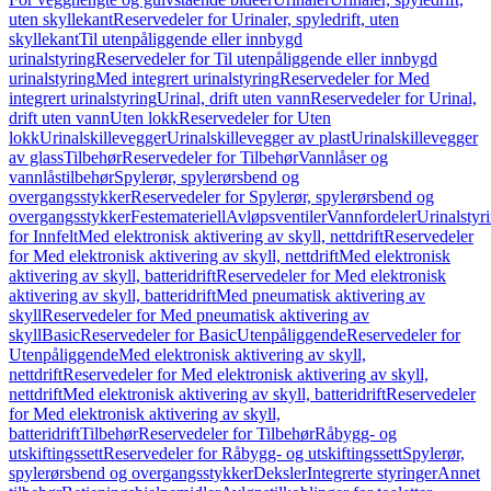
uten skyllekant
Reservedeler for Urinaler, spyledrift, uten
skyllekant
Til utenpåliggende eller innbygd
urinalstyring
Reservedeler for Til utenpåliggende eller innbygd
urinalstyring
Med integrert urinalstyring
Reservedeler for Med
integrert urinalstyring
Urinal, drift uten vann
Reservedeler for Urinal,
drift uten vann
Uten lokk
Reservedeler for Uten
lokk
Urinalskillevegger
Urinalskillevegger av plast
Urinalskillevegger
av glass
Tilbehør
Reservedeler for Tilbehør
Vannlåser og
vannlåstilbehør
Spylerør, spylerørsbend og
overgangsstykker
Reservedeler for Spylerør, spylerørsbend og
overgangsstykker
Festemateriell
Avløpsventiler
Vannfordeler
Urinalstyr
for Innfelt
Med elektronisk aktivering av skyll, nettdrift
Reservedeler
for Med elektronisk aktivering av skyll, nettdrift
Med elektronisk
aktivering av skyll, batteridrift
Reservedeler for Med elektronisk
aktivering av skyll, batteridrift
Med pneumatisk aktivering av
skyll
Reservedeler for Med pneumatisk aktivering av
skyll
Basic
Reservedeler for Basic
Utenpåliggende
Reservedeler for
Utenpåliggende
Med elektronisk aktivering av skyll,
nettdrift
Reservedeler for Med elektronisk aktivering av skyll,
nettdrift
Med elektronisk aktivering av skyll, batteridrift
Reservedeler
for Med elektronisk aktivering av skyll,
batteridrift
Tilbehør
Reservedeler for Tilbehør
Råbygg- og
utskiftingssett
Reservedeler for Råbygg- og utskiftingssett
Spylerør,
spylerørsbend og overgangsstykker
Deksler
Integrerte styringer
Annet