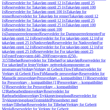
l/s
Reservedeler for Takavløp opptil 12 l/s
Takavløp opptil 25
l/s
Reservedeler for Takavløp opptil 25 l/s
Takavløp oppti 100
l/s
Reservedeler for Takavløp oppti 100 l/s
Takavløp for
renner
Reservedeler for Takavløp for renner
Takavløp opptil 12
l/s
Reservedeler for Takavløp opptil 12 l/s
Takavløp opptil 25
l/s
Reservedeler for Takavløp opptil 25 l/s
Takavløp oppti 100
l/s
Reservedeler for Takavløp oppti 100
l/s
Dampsperreelementer
Reservedeler for Dampsperreelementer
For
takavløp oppti 12 l/s
Reservedeler for For takavløp oppti 12 l/s
For
takavløp oppti 25 l/s
Nødoverløp
Reservedeler for Nødoverløp
For
takavløp oppti 12 l/s
Reservedeler for For takavløp oppti 12 l/s
For
takavløp oppti 25 l/s
Reservedeler for For takavløp oppti 25
l/s
Fester
Festesystem d40–200
Festesystem d250–
315
Tilbehør
Reservedeler for Tilbehør
For takavløp
Reservedeler for
For takavløp
For fester
Verktøy, nettverkskomponenter og
programvare
Verktøy
Verktøy til Geberit FlowFit
Reservedeler for
Verktøy til Geberit FlowFit
Manuelle pressverktøy
Reservedeler for
Manuelle pressverktøy
Pressverktøy – kompatibilitet [1]
Reservedeler
for Pressverktøy – kompatibilitet [1]
Pressverktøy – kompatibilitet
[2]
Reservedeler for Pressverktøy – kompatibilitet
[2]
Rørbearbeidingsverktøy
Reservedeler for
Rørbearbeidingsverktøy
Trykkprøvingsplugg
Reservedeler for
Trykkprøvingsplugg
Testmiddel
Pressenheter med
verktøy
Tilbehør
Reservedeler for Tilbehør
Verktøy for Geberit
Mepla
Reservedeler for Verktøy for Geberit