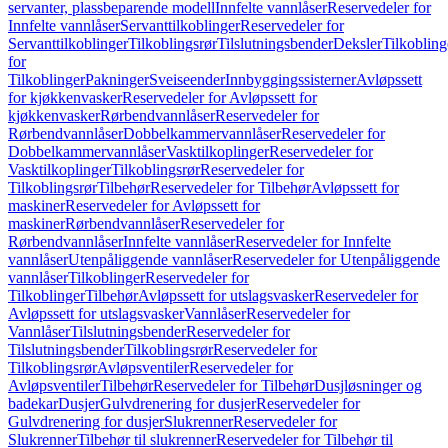
servanter, plassbeparende modell
Innfelte vannlåser
Reservedeler for
Innfelte vannlåser
Servanttilkoblinger
Reservedeler for
Servanttilkoblinger
Tilkoblingsrør
Tilslutningsbender
Deksler
Tilkobling
for
Tilkoblinger
Pakninger
Sveiseender
Innbyggingssisterner
Avløpssett
for kjøkkenvasker
Reservedeler for Avløpssett for
kjøkkenvasker
Rørbendvannlåser
Reservedeler for
Rørbendvannlåser
Dobbelkammervannlåser
Reservedeler for
Dobbelkammervannlåser
Vasktilkoplinger
Reservedeler for
Vasktilkoplinger
Tilkoblingsrør
Reservedeler for
Tilkoblingsrør
Tilbehør
Reservedeler for Tilbehør
Avløpssett for
maskiner
Reservedeler for Avløpssett for
maskiner
Rørbendvannlåser
Reservedeler for
Rørbendvannlåser
Innfelte vannlåser
Reservedeler for Innfelte
vannlåser
Utenpåliggende vannlåser
Reservedeler for Utenpåliggende
vannlåser
Tilkoblinger
Reservedeler for
Tilkoblinger
Tilbehør
Avløpssett for utslagsvasker
Reservedeler for
Avløpssett for utslagsvasker
Vannlåser
Reservedeler for
Vannlåser
Tilslutningsbender
Reservedeler for
Tilslutningsbender
Tilkoblingsrør
Reservedeler for
Tilkoblingsrør
Avløpsventiler
Reservedeler for
Avløpsventiler
Tilbehør
Reservedeler for Tilbehør
Dusjløsninger og
badekar
Dusjer
Gulvdrenering for dusjer
Reservedeler for
Gulvdrenering for dusjer
Slukrenner
Reservedeler for
Slukrenner
Tilbehør til slukrenner
Reservedeler for Tilbehør til