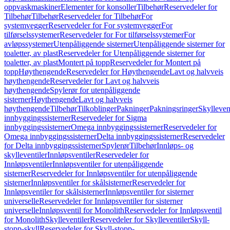
oppvaskmaskiner
Elementer for konsoller
Tilbehør
Reservedeler for
Tilbehør
Tilbehør
Reservedeler for Tilbehør
For
systemvegger
Reservedeler for For systemvegger
For
tilførselssystemer
Reservedeler for For tilførselssystemer
For
avløpssystemer
Utenpåliggende sisterner
Utenpåliggende sisterner for
toaletter, av plast
Reservedeler for Utenpåliggende sisterner for
toaletter, av plast
Montert på topp
Reservedeler for Montert på
topp
Høythengende
Reservedeler for Høythengende
Lavt og halvveis
høythengende
Reservedeler for Lavt og halvveis
høythengende
Spylerør for utenpåliggende
sisterner
Høythengende
Lavt og halvveis
høythengende
Tilbehør
Tilkoblinger
Pakninger
Pakningsringer
Skylleven
innbyggingssisterner
Reservedeler for Sigma
innbyggingssisterner
Omega innbyggingssisterner
Reservedeler for
Omega innbyggingssisterner
Delta innbyggingssisterner
Reservedeler
for Delta innbyggingssisterner
Spylerør
Tilbehør
Innløps- og
skylleventiler
Innløpsventiler
Reservedeler for
Innløpsventiler
Innløpsventiler for utenpåliggende
sisterner
Reservedeler for Innløpsventiler for utenpåliggende
sisterner
Innløpsventiler for skålsisterner
Reservedeler for
Innløpsventiler for skålsisterner
Innløpsventiler for sisterner
universelle
Reservedeler for Innløpsventiler for sisterner
universelle
Innløpsventil for Monolith
Reservedeler for Innløpsventil
for Monolith
Skylleventiler
Reservedeler for Skylleventiler
Skyll-
stopp-skyll
Reservedeler for Skyll-stopp-