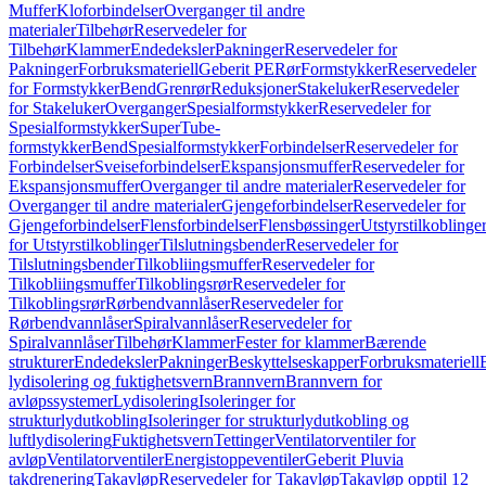
Muffer
Kloforbindelser
Overganger til andre
materialer
Tilbehør
Reservedeler for
Tilbehør
Klammer
Endedeksler
Pakninger
Reservedeler for
Pakninger
Forbruksmateriell
Geberit PE
Rør
Formstykker
Reservedeler
for Formstykker
Bend
Grenrør
Reduksjoner
Stakeluker
Reservedeler
for Stakeluker
Overganger
Spesialformstykker
Reservedeler for
Spesialformstykker
SuperTube-
formstykker
Bend
Spesialformstykker
Forbindelser
Reservedeler for
Forbindelser
Sveiseforbindelser
Ekspansjonsmuffer
Reservedeler for
Ekspansjonsmuffer
Overganger til andre materialer
Reservedeler for
Overganger til andre materialer
Gjengeforbindelser
Reservedeler for
Gjengeforbindelser
Flensforbindelser
Flensbøssinger
Utstyrstilkoblinge
for Utstyrstilkoblinger
Tilslutningsbender
Reservedeler for
Tilslutningsbender
Tilkobliingsmuffer
Reservedeler for
Tilkobliingsmuffer
Tilkoblingsrør
Reservedeler for
Tilkoblingsrør
Rørbendvannlåser
Reservedeler for
Rørbendvannlåser
Spiralvannlåser
Reservedeler for
Spiralvannlåser
Tilbehør
Klammer
Fester for klammer
Bærende
strukturer
Endedeksler
Pakninger
Beskyttelseskapper
Forbruksmateriell
lydisolering og fuktighetsvern
Brannvern
Brannvern for
avløpssystemer
Lydisolering
Isoleringer for
strukturlydutkobling
Isoleringer for strukturlydutkobling og
luftlydisolering
Fuktighetsvern
Tettinger
Ventilatorventiler for
avløp
Ventilatorventiler
Energistoppeventiler
Geberit Pluvia
takdrenering
Takavløp
Reservedeler for Takavløp
Takavløp opptil 12