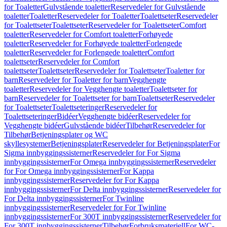
for Toaletter
Gulvstående toaletter
Reservedeler for Gulvstående
toaletter
Toaletter
Reservedeler for Toaletter
Toalettseter
Reservedeler
for Toalettseter
Toalettseter
Reservedeler for Toalettseter
Comfort
toaletter
Reservedeler for Comfort toaletter
Forhøyede
toaletter
Reservedeler for Forhøyede toaletter
Forlengede
toaletter
Reservedeler for Forlengede toaletter
Comfort
toalettseter
Reservedeler for Comfort
toalettseter
Toalettseter
Reservedeler for Toalettseter
Toaletter for
barn
Reservedeler for Toaletter for barn
Vegghengte
toaletter
Reservedeler for Vegghengte toaletter
Toalettseter for
barn
Reservedeler for Toalettseter for barn
Toalettseter
Reservedeler
for Toalettseter
Toalettseteringer
Reservedeler for
Toalettseteringer
Bidéer
Vegghengte bidéer
Reservedeler for
Vegghengte bidéer
Gulvstående bidéer
Tilbehør
Reservedeler for
Tilbehør
Betjeningsplater og WC
skyllesystemer
Betjeningsplater
Reservedeler for Betjeningsplater
For
Sigma innbyggingssisterner
Reservedeler for For Sigma
innbyggingssisterner
For Omega innbyggingssisterner
Reservedeler
for For Omega innbyggingssisterner
For Kappa
innbyggingssisterner
Reservedeler for For Kappa
innbyggingssisterner
For Delta innbyggingssisterner
Reservedeler for
For Delta innbyggingssisterner
For Twinline
innbyggingssisterner
Reservedeler for For Twinline
innbyggingssisterner
For 300T innbyggingssisterner
Reservedeler for
For 300T innbyggingssisterner
Tilbehør
Forbruksmateriell
For WC-