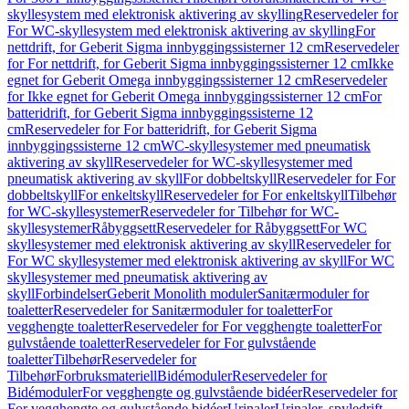
skyllesystem med elektronisk aktivering av skylling
Reservedeler for
For WC-skyllesystem med elektronisk aktivering av skylling
For
nettdrift, for Geberit Sigma innbyggingssisterner 12 cm
Reservedeler
for For nettdrift, for Geberit Sigma innbyggingssisterner 12 cm
Ikke
egnet for Geberit Omega innbyggingssisterner 12 cm
Reservedeler
for Ikke egnet for Geberit Omega innbyggingssisterner 12 cm
For
batteridrift, for Geberit Sigma innbyggingssisterne 12
cm
Reservedeler for For batteridrift, for Geberit Sigma
innbyggingssisterne 12 cm
WC-skyllesystemer med pneumatisk
aktivering av skyll
Reservedeler for WC-skyllesystemer med
pneumatisk aktivering av skyll
For dobbeltskyll
Reservedeler for For
dobbeltskyll
For enkeltskyll
Reservedeler for For enkeltskyll
Tilbehør
for WC-skyllesystemer
Reservedeler for Tilbehør for WC-
skyllesystemer
Råbyggsett
Reservedeler for Råbyggsett
For WC
skyllesystemer med elektronisk aktivering av skyll
Reservedeler for
For WC skyllesystemer med elektronisk aktivering av skyll
For WC
skyllesystemer med pneumatisk aktivering av
skyll
Forbindelser
Geberit Monolith moduler
Sanitærmoduler for
toaletter
Reservedeler for Sanitærmoduler for toaletter
For
vegghengte toaletter
Reservedeler for For vegghengte toaletter
For
gulvstående toaletter
Reservedeler for For gulvstående
toaletter
Tilbehør
Reservedeler for
Tilbehør
Forbruksmateriell
Bidémoduler
Reservedeler for
Bidémoduler
For vegghengte og gulvstående bidéer
Reservedeler for
For vegghengte og gulvstående bidéer
Urinaler
Urinaler, spyledrift,