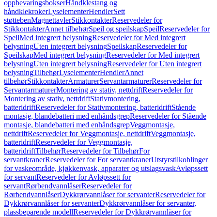
oppbevaringsbokser
Håndklestang og
håndklekroker
Lyselementer
Hendler
Sett
støtteben
Magnettavler
Stikkontakter
Reservedeler for
Stikkontakter
Annet tilbehør
Speil og speilskap
Speil
Reservedeler for
Speil
Med integrert belysning
Reservedeler for Med integrert
belysning
Uten integrert belysning
Speilskap
Reservedeler for
Speilskap
Med integrert belysning
Reservedeler for Med integrert
belysning
Uten integrert belysning
Reservedeler for Uten integrert
belysning
Tilbehør
Lyselementer
Hendler
Annet
tilbehør
Stikkontakter
Armaturer
Servantarmaturer
Reservedeler for
Servantarmaturer
Montering av stativ, nettdrift
Reservedeler for
Montering av stativ, nettdrift
Stativmontering,
batteridrift
Reservedeler for Stativmontering, batteridrift
Stående
montasje, blandebatteri med enhåndsgrep
Reservedeler for Stående
montasje, blandebatteri med enhåndsgrep
Veggmontasje,
nettdrift
Reservedeler for Veggmontasje, nettdrift
Veggmontasje,
batteridrift
Reservedeler for Veggmontasje,
batteridrift
Tilbehør
Reservedeler for Tilbehør
For
servantkraner
Reservedeler for For servantkraner
Utstyrstilkoblinger
for vaskeområde, kjøkkenvask, apparater og utslagsvask
Avløpssett
for servant
Reservedeler for Avløpssett for
servant
Rørbendvannlåser
Reservedeler for
Rørbendvannlåser
Dykkrørvannlåser for servanter
Reservedeler for
Dykkrørvannlåser for servanter
Dykkrørvannlåser for servanter,
plassbeparende modell
Reservedeler for Dykkrørvannlåser for