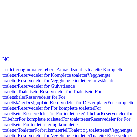
NO
Toaletter og urinaler
Geberit AquaClean dusjtoaletter
Komplette
toaletter
Reservedeler for Komplette toaletter
Vegghengte
toaletter
Reservedeler for Vegghengte toaletter
Gulvstående
toaletter
Reservedeler for Gulvstående
toaletter
Toalettseter
Reservedeler for Toalettseter
For
toalettskåler
Reservedeler for For
toalettskåler
Designplater
Reservedeler for Designplater
For komplette
toaletter
Reservedeler for For komplette toaletter
For
toalettseter
Reservedeler for For toalettseter
Tilbehør
Reservedeler for
Tilbehør
For komplette toaletter
For toalettseter
Reservedeler for For
toalettseter
For toalettseter og komplette
toaletter
Toaletter
Forbruksmateriell
Toalett og toalettseter
Vegghengte
toaletter
Reservedeler for Vegghengte toaletter
Toaletter
Reservedeler