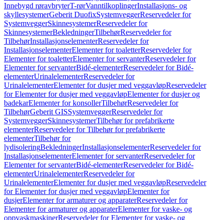
Innebygd røravbryter
T-rør
Vanntilkoplinger
Installasjons- og
skyllesystemer
Geberit Duofix
Systemvegger
Reservedeler for
Systemvegger
Skinnesystemer
Reservedeler for
Skinnesystemer
Bekledninger
Tilbehør
Reservedeler for
Tilbehør
Installasjonselementer
Reservedeler for
Installasjonselementer
Elementer for toaletter
Reservedeler for
Elementer for toaletter
Elementer for servanter
Reservedeler for
Elementer for servanter
Bidé-elementer
Reservedeler for Bidé-
elementer
Urinalelementer
Reservedeler for
Urinalelementer
Elementer for dusjer med veggavløp
Reservedeler
for Elementer for dusjer med veggavløp
Elementer for dusjer og
badekar
Elementer for konsoller
Tilbehør
Reservedeler for
Tilbehør
Geberit GIS
Systemvegger
Reservedeler for
Systemvegger
Skinnesystemer
Tilbehør for prefabrikerte
elementer
Reservedeler for Tilbehør for prefabrikerte
elementer
Tilbehør for
lydisolering
Bekledninger
Installasjonselementer
Reservedeler for
Installasjonselementer
Elementer for servanter
Reservedeler for
Elementer for servanter
Bidé-elementer
Reservedeler for Bidé-
elementer
Urinalelementer
Reservedeler for
Urinalelementer
Elementer for dusjer med veggavløp
Reservedeler
for Elementer for dusjer med veggavløp
Elementer for
dusjer
Elementer for armaturer og apparater
Reservedeler for
Elementer for armaturer og apparater
Elementer for vaske- og
oppvaskmaskiner
Reservedeler for Elementer for vaske- og