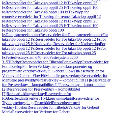
l/s
Reservedeler for Takavløp opptil 12 l/s
Takavløp opptil 25
l/s
Reservedeler for Takavløp opptil 25 l/s
Takavløp oppti 100
l/s
Reservedeler for Takavløp oppti 100 l/s
Takavløp for
renner
Reservedeler for Takavløp for renner
Takavløp opptil 12
l/s
Reservedeler for Takavløp opptil 12 l/s
Takavløp opptil 25
l/s
Reservedeler for Takavløp opptil 25 l/s
Takavløp oppti 100
l/s
Reservedeler for Takavløp oppti 100
l/s
Dampsperreelementer
Reservedeler for Dampsperreelementer
For
takavløp oppti 12 l/s
Reservedeler for For takavløp oppti 12 l/s
For
takavløp oppti 25 l/s
Nødoverløp
Reservedeler for Nødoverløp
For
takavløp oppti 12 l/s
Reservedeler for For takavløp oppti 12 l/s
For
takavløp oppti 25 l/s
Reservedeler for For takavløp oppti 25
l/s
Fester
Festesystem d40–200
Festesystem d250–
315
Tilbehør
Reservedeler for Tilbehør
For takavløp
Reservedeler for
For takavløp
For fester
Verktøy, nettverkskomponenter og
programvare
Verktøy
Verktøy til Geberit FlowFit
Reservedeler for
Verktøy til Geberit FlowFit
Manuelle pressverktøy
Reservedeler for
Manuelle pressverktøy
Pressverktøy – kompatibilitet [1]
Reservedeler
for Pressverktøy – kompatibilitet [1]
Pressverktøy – kompatibilitet
[2]
Reservedeler for Pressverktøy – kompatibilitet
[2]
Rørbearbeidingsverktøy
Reservedeler for
Rørbearbeidingsverktøy
Trykkprøvingsplugg
Reservedeler for
Trykkprøvingsplugg
Testmiddel
Pressenheter med
verktøy
Tilbehør
Reservedeler for Tilbehør
Verktøy for Geberit
Mepla
Reservedeler for Verktøy for Geberit