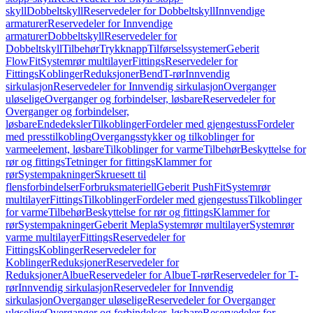
skyll
Dobbeltskyll
Reservedeler for Dobbeltskyll
Innvendige
armaturer
Reservedeler for Innvendige
armaturer
Dobbeltskyll
Reservedeler for
Dobbeltskyll
Tilbehør
Trykknapp
Tilførselssystemer
Geberit
FlowFit
Systemrør multilayer
Fittings
Reservedeler for
Fittings
Koblinger
Reduksjoner
Bend
T-rør
Innvendig
sirkulasjon
Reservedeler for Innvendig sirkulasjon
Overganger
uløselige
Overganger og forbindelser, løsbare
Reservedeler for
Overganger og forbindelser,
løsbare
Endedeksler
Tilkoblinger
Fordeler med gjengestuss
Fordeler
med presstilkobling
Overgangsstykker og tilkoblinger for
varmeelement, løsbare
Tilkoblinger for varme
Tilbehør
Beskyttelse for
rør og fittings
Tetninger for fittings
Klammer for
rør
Systempakninger
Skruesett til
flensforbindelser
Forbruksmateriell
Geberit PushFit
Systemrør
multilayer
Fittings
Tilkoblinger
Fordeler med gjengestuss
Tilkoblinger
for varme
Tilbehør
Beskyttelse for rør og fittings
Klammer for
rør
Systempakninger
Geberit Mepla
Systemrør multilayer
Systemrør
varme multilayer
Fittings
Reservedeler for
Fittings
Koblinger
Reservedeler for
Koblinger
Reduksjoner
Reservedeler for
Reduksjoner
Albue
Reservedeler for Albue
T-rør
Reservedeler for T-
rør
Innvendig sirkulasjon
Reservedeler for Innvendig
sirkulasjon
Overganger uløselige
Reservedeler for Overganger
uløselige
Overganger og forbindelser, løsbare
Reservedeler for