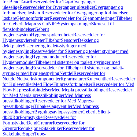
for Bend
T-rør
Reservedeler for T-rør
Overganger
uløselige
Reservedeler for Overganger uløselige
Overganger og
forbindelser, løsbare
Reservedeler for Overganger og forbindelser,
løsbare
Gjennomføringer
Reservedeler for Gjennomføringer
Tilbehør
for Geberit Mapress CuNiFe
Systempakninger
Skruesett til
flensforbindelser
Geberit
hygienesystem
Hygienespylerenheter
Reservedeler for
Hygienespylerenheter
Tilbehør
Sensorer
Deksler og
dekkplater
Sisterner og toalett-styringer med
hygienespyling
Reservedeler for Sisterner og toalett-styringer med
hygienespyling
Hygienemoduler
Reservedeler for
Hygienemoduler
Tilbehør til sisterner og toalett-styringer med
hygienespyling
Reservedeler for Tilbehør til sisterner og toalett-
styringer med hygienespyling
Nettdel
Reservedeler for
Nettdel
Nettverkskomponenter
Rørarmaturer
Kuleventiler
Reservedeler
for Kuleventiler
Med FlowFit pressforbindelser
Reservedeler for Med
FlowFit pressforbindelser
Med Mepla presstilkoblinger
Reservedeler
for Med Mepla presstilkoblinger
Med Mapress
presstilkoblinger
Reservedeler for Med Mapress
presstilkoblinger
Tilbakeslagsventiler
Med Mapress
presstilkoblinger
Bygningsavløpssystemer
Geberit Silent-
db20
Rør
Formstykker
Reservedeler for
Formstykker
Bend
Grenrør
Reservedeler for
Grenrør
Reduksjoner
Stakeluker
Reservedeler for
Stakeluker
SuperTube-