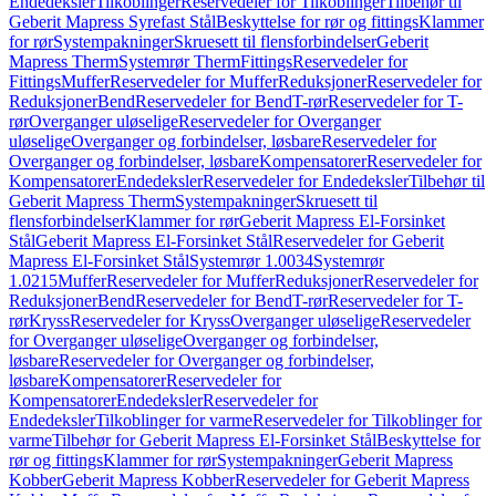
Endedeksler
Tilkoblinger
Reservedeler for Tilkoblinger
Tilbehør til
Geberit Mapress Syrefast Stål
Beskyttelse for rør og fittings
Klammer
for rør
Systempakninger
Skruesett til flensforbindelser
Geberit
Mapress Therm
Systemrør Therm
Fittings
Reservedeler for
Fittings
Muffer
Reservedeler for Muffer
Reduksjoner
Reservedeler for
Reduksjoner
Bend
Reservedeler for Bend
T-rør
Reservedeler for T-
rør
Overganger uløselige
Reservedeler for Overganger
uløselige
Overganger og forbindelser, løsbare
Reservedeler for
Overganger og forbindelser, løsbare
Kompensatorer
Reservedeler for
Kompensatorer
Endedeksler
Reservedeler for Endedeksler
Tilbehør til
Geberit Mapress Therm
Systempakninger
Skruesett til
flensforbindelser
Klammer for rør
Geberit Mapress El-Forsinket
Stål
Geberit Mapress El-Forsinket Stål
Reservedeler for Geberit
Mapress El-Forsinket Stål
Systemrør 1.0034
Systemrør
1.0215
Muffer
Reservedeler for Muffer
Reduksjoner
Reservedeler for
Reduksjoner
Bend
Reservedeler for Bend
T-rør
Reservedeler for T-
rør
Kryss
Reservedeler for Kryss
Overganger uløselige
Reservedeler
for Overganger uløselige
Overganger og forbindelser,
løsbare
Reservedeler for Overganger og forbindelser,
løsbare
Kompensatorer
Reservedeler for
Kompensatorer
Endedeksler
Reservedeler for
Endedeksler
Tilkoblinger for varme
Reservedeler for Tilkoblinger for
varme
Tilbehør for Geberit Mapress El-Forsinket Stål
Beskyttelse for
rør og fittings
Klammer for rør
Systempakninger
Geberit Mapress
Kobber
Geberit Mapress Kobber
Reservedeler for Geberit Mapress