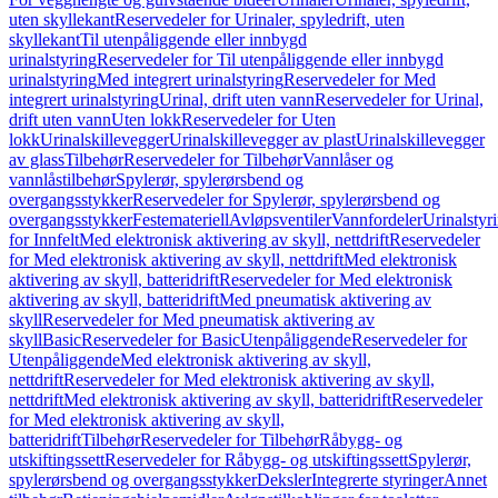
uten skyllekant
Reservedeler for Urinaler, spyledrift, uten
skyllekant
Til utenpåliggende eller innbygd
urinalstyring
Reservedeler for Til utenpåliggende eller innbygd
urinalstyring
Med integrert urinalstyring
Reservedeler for Med
integrert urinalstyring
Urinal, drift uten vann
Reservedeler for Urinal,
drift uten vann
Uten lokk
Reservedeler for Uten
lokk
Urinalskillevegger
Urinalskillevegger av plast
Urinalskillevegger
av glass
Tilbehør
Reservedeler for Tilbehør
Vannlåser og
vannlåstilbehør
Spylerør, spylerørsbend og
overgangsstykker
Reservedeler for Spylerør, spylerørsbend og
overgangsstykker
Festemateriell
Avløpsventiler
Vannfordeler
Urinalstyr
for Innfelt
Med elektronisk aktivering av skyll, nettdrift
Reservedeler
for Med elektronisk aktivering av skyll, nettdrift
Med elektronisk
aktivering av skyll, batteridrift
Reservedeler for Med elektronisk
aktivering av skyll, batteridrift
Med pneumatisk aktivering av
skyll
Reservedeler for Med pneumatisk aktivering av
skyll
Basic
Reservedeler for Basic
Utenpåliggende
Reservedeler for
Utenpåliggende
Med elektronisk aktivering av skyll,
nettdrift
Reservedeler for Med elektronisk aktivering av skyll,
nettdrift
Med elektronisk aktivering av skyll, batteridrift
Reservedeler
for Med elektronisk aktivering av skyll,
batteridrift
Tilbehør
Reservedeler for Tilbehør
Råbygg- og
utskiftingssett
Reservedeler for Råbygg- og utskiftingssett
Spylerør,
spylerørsbend og overgangsstykker
Deksler
Integrerte styringer
Annet