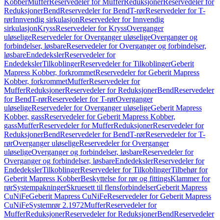
Kobber
Muffer
Reservedeler for Muffer
Reduksjoner
Reservedeler for
Reduksjoner
Bend
Reservedeler for Bend
T-rør
Reservedeler for T-
rør
Innvendig sirkulasjon
Reservedeler for Innvendig
sirkulasjon
Kryss
Reservedeler for Kryss
Overganger
uløselige
Reservedeler for Overganger uløselige
Overganger og
forbindelser, løsbare
Reservedeler for Overganger og forbindelser,
løsbare
Endedeksler
Reservedeler for
Endedeksler
Tilkoblinger
Reservedeler for Tilkoblinger
Geberit
Mapress Kobber, forkrommet
Reservedeler for Geberit Mapress
Kobber, forkrommet
Muffer
Reservedeler for
Muffer
Reduksjoner
Reservedeler for Reduksjoner
Bend
Reservedeler
for Bend
T-rør
Reservedeler for T-rør
Overganger
uløselige
Reservedeler for Overganger uløselige
Geberit Mapress
Kobber, gass
Reservedeler for Geberit Mapress Kobber,
gass
Muffer
Reservedeler for Muffer
Reduksjoner
Reservedeler for
Reduksjoner
Bend
Reservedeler for Bend
T-rør
Reservedeler for T-
rør
Overganger uløselige
Reservedeler for Overganger
uløselige
Overganger og forbindelser, løsbare
Reservedeler for
Overganger og forbindelser, løsbare
Endedeksler
Reservedeler for
Endedeksler
Tilkoblinger
Reservedeler for Tilkoblinger
Tilbehør for
Geberit Mapress Kobber
Beskyttelse for rør og fittings
Klammer for
rør
Systempakninger
Skruesett til flensforbindelser
Geberit Mapress
CuNiFe
Geberit Mapress CuNiFe
Reservedeler for Geberit Mapress
CuNiFe
Systemrør 2.1972
Muffer
Reservedeler for
Muffer
Reduksjoner
Reservedeler for Reduksjoner
Bend
Reservedeler