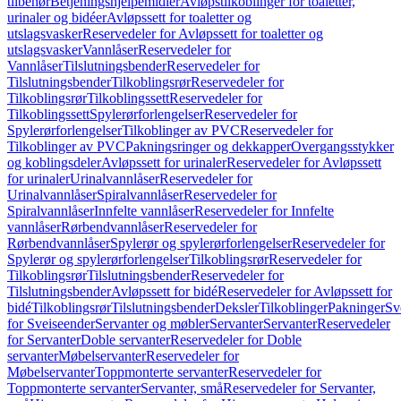
tilbehør
Betjeningshjelpemidler
Avløpstilkoblinger for toaletter,
urinaler og bidéer
Avløpssett for toaletter og
utslagsvasker
Reservedeler for Avløpssett for toaletter og
utslagsvasker
Vannlåser
Reservedeler for
Vannlåser
Tilslutningsbender
Reservedeler for
Tilslutningsbender
Tilkoblingsrør
Reservedeler for
Tilkoblingsrør
Tilkoblingssett
Reservedeler for
Tilkoblingssett
Spylerørforlengelser
Reservedeler for
Spylerørforlengelser
Tilkoblinger av PVC
Reservedeler for
Tilkoblinger av PVC
Pakningsringer og dekkapper
Overgangsstykker
og koblingsdeler
Avløpssett for urinaler
Reservedeler for Avløpssett
for urinaler
Urinalvannlåser
Reservedeler for
Urinalvannlåser
Spiralvannlåser
Reservedeler for
Spiralvannlåser
Innfelte vannlåser
Reservedeler for Innfelte
vannlåser
Rørbendvannlåser
Reservedeler for
Rørbendvannlåser
Spylerør og spylerørforlengelser
Reservedeler for
Spylerør og spylerørforlengelser
Tilkoblingsrør
Reservedeler for
Tilkoblingsrør
Tilslutningsbender
Reservedeler for
Tilslutningsbender
Avløpssett for bidé
Reservedeler for Avløpssett for
bidé
Tilkoblingsrør
Tilslutningsbender
Deksler
Tilkoblinger
Pakninger
Sv
for Sveiseender
Servanter og møbler
Servanter
Servanter
Reservedeler
for Servanter
Doble servanter
Reservedeler for Doble
servanter
Møbelservanter
Reservedeler for
Møbelservanter
Toppmonterte servanter
Reservedeler for
Toppmonterte servanter
Servanter, små
Reservedeler for Servanter,