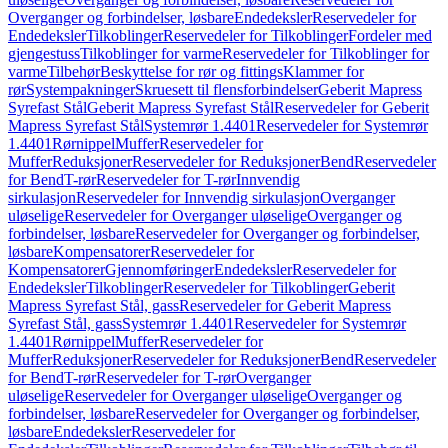
Overganger og forbindelser, løsbare
Endedeksler
Reservedeler for
Endedeksler
Tilkoblinger
Reservedeler for Tilkoblinger
Fordeler med
gjengestuss
Tilkoblinger for varme
Reservedeler for Tilkoblinger for
varme
Tilbehør
Beskyttelse for rør og fittings
Klammer for
rør
Systempakninger
Skruesett til flensforbindelser
Geberit Mapress
Syrefast Stål
Geberit Mapress Syrefast Stål
Reservedeler for Geberit
Mapress Syrefast Stål
Systemrør 1.4401
Reservedeler for Systemrør
1.4401
Rørnippel
Muffer
Reservedeler for
Muffer
Reduksjoner
Reservedeler for Reduksjoner
Bend
Reservedeler
for Bend
T-rør
Reservedeler for T-rør
Innvendig
sirkulasjon
Reservedeler for Innvendig sirkulasjon
Overganger
uløselige
Reservedeler for Overganger uløselige
Overganger og
forbindelser, løsbare
Reservedeler for Overganger og forbindelser,
løsbare
Kompensatorer
Reservedeler for
Kompensatorer
Gjennomføringer
Endedeksler
Reservedeler for
Endedeksler
Tilkoblinger
Reservedeler for Tilkoblinger
Geberit
Mapress Syrefast Stål, gass
Reservedeler for Geberit Mapress
Syrefast Stål, gass
Systemrør 1.4401
Reservedeler for Systemrør
1.4401
Rørnippel
Muffer
Reservedeler for
Muffer
Reduksjoner
Reservedeler for Reduksjoner
Bend
Reservedeler
for Bend
T-rør
Reservedeler for T-rør
Overganger
uløselige
Reservedeler for Overganger uløselige
Overganger og
forbindelser, løsbare
Reservedeler for Overganger og forbindelser,
løsbare
Endedeksler
Reservedeler for