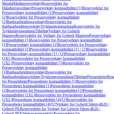
Mepla
Håndpressverktøy
Reservedeler for
Håndpressverktøy
Presseverktøy kompatibilitet [1]
Reservedeler for
Presseverktøy kompatibilitet [1]
Presseverktøy kompatibilitet
[2]
Reservedeler for Presseverktøy kompatibilitet
[2]
Rørbearbeidingsverktøy
Reservedeler for
Rørbearbeidingsverktøy
Trykkprøvingsplugg
Reservedeler for
Trykkprøvingsplugg
Tilbehør
Verktøy for Geberit
Mapress
Reservedeler for Verktøy for Geberit Mapress
Presseverktøy
kompatibilitet [1]
Reservedeler for Presseverktøy kompatibilitet
[1]
Presseverktøy kompatibilitet [2]
Reservedeler for Presseverktøy
kompatibilitet [2]
Pressverktøy-kompatibilitet [1] / [2]
Reservedeler
for Pressverktøy-kompatibilitet [1] / [2]
Presseverktøy kompatibilitet
[2XL]
Reservedeler for Presseverktøy kompatibilitet
[2XL]
Presseverktøy kompatibilitet [3]
Reservedeler for
Presseverktøy kompatibilitet
[3]
Rørbearbeidingsverktøy
Reservedeler for
Rørbearbeidingsverktøy
Trykkprøvingsplugg
Tilbehør
Pressenheter
Res
for Pressenheter
Pressenheter kompatibilitet [1]
Reservedeler for
Pressenheter kompatibilitet [1]
Pressenheter kompatibilitet
[2]
Reservedeler for Pressenheter kompatibilitet [2]
Pressenheter
kompatibilitet [2XL]
Reservedeler for Pressenheter kompatibilitet
[2XL]
Pressenheter kompatibilitet [4]/[2]
Reservedeler for
Pressenheter kompatibilitet [4]/[2]
Verktøy for Geberit Silent-db20 /
Geberit PE
Reservedeler for Verktøy for Geberit Silent-db20 /
Geberit PE
Elektrosveiseverktøy
Reservedeler for