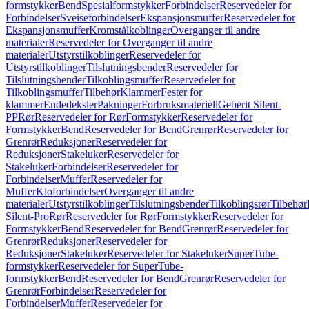
formstykker
Bend
Spesialformstykker
Forbindelser
Reservedeler for
Forbindelser
Sveiseforbindelser
Ekspansjonsmuffer
Reservedeler for
Ekspansjonsmuffer
Kromstålkoblinger
Overganger til andre
materialer
Reservedeler for Overganger til andre
materialer
Utstyrstilkoblinger
Reservedeler for
Utstyrstilkoblinger
Tilslutningsbender
Reservedeler for
Tilslutningsbender
Tilkoblingsmuffer
Reservedeler for
Tilkoblingsmuffer
Tilbehør
Klammer
Fester for
klammer
Endedeksler
Pakninger
Forbruksmateriell
Geberit Silent-
PP
Rør
Reservedeler for Rør
Formstykker
Reservedeler for
Formstykker
Bend
Reservedeler for Bend
Grenrør
Reservedeler for
Grenrør
Reduksjoner
Reservedeler for
Reduksjoner
Stakeluker
Reservedeler for
Stakeluker
Forbindelser
Reservedeler for
Forbindelser
Muffer
Reservedeler for
Muffer
Kloforbindelser
Overganger til andre
materialer
Utstyrstilkoblinger
Tilslutningsbender
Tilkoblingsrør
Tilbehør
Silent-Pro
Rør
Reservedeler for Rør
Formstykker
Reservedeler for
Formstykker
Bend
Reservedeler for Bend
Grenrør
Reservedeler for
Grenrør
Reduksjoner
Reservedeler for
Reduksjoner
Stakeluker
Reservedeler for Stakeluker
SuperTube-
formstykker
Reservedeler for SuperTube-
formstykker
Bend
Reservedeler for Bend
Grenrør
Reservedeler for
Grenrør
Forbindelser
Reservedeler for
Forbindelser
Muffer
Reservedeler for