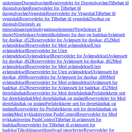
slukrenner
Dusjgulvavløp
Reservedeler for Dusjgulvavløp
Tilbehør til
dusjgulvavløp
Reservedeler for Tilbehør til
dusjgulvavløp
Veggsluk
Reservedeler for Veggsluk
Tilbehør til
veggsluk
Reservedeler for Tilbehør til veggsluk
Dusjkar og
dusjgulv
Dusjgulv av
mineralmateriale
Innbyggingselementer
Nisjebokser til
dusjer
Nisjebokser
Avløpstilkoblinger for dusj og badekar
Avløpsett
for dusjkar, d52
Reservedeler for Avløpsett for dusjkar, d52
Med
avløpsdeksel
Reservedeler for Med avløpsdeksel
Uten
avløpsdeksel
Reservedeler for Uten
avløpsdeksel
Avløpsdeksel
Reservedeler for Avløpsdeksel
Avløpssett
for dusjkar, d62
Reservedeler for Avløpssett for dusjkar, d62
Med
avløpsdeksel
Reservedeler for Med avløpsdeksel
Uten
avløpsdeksel
Reservedeler for Uten avløpsdeksel
Avløpssett for
dusjkar, d90
Reservedeler for Avløpssett for dusjkar, d90
Med
avløpsdeksel
Reservedeler for Med avløpsdeksel
Avløpssett for
badekar, d52
Reservedeler for Avløpssett for badekar, d52
Med
dreiehåndtak
Reservedeler for Med dreiehåndtak
Prefabrikkerte sett
for dreiehåndtak
Med dreiehåndtak og innløp
Reservedeler for Med
dreiehåndtak og innløp
Prefabrikkerte sett for dreiehåndtak og
innløp
Reservedeler for Prefabrikkerte sett for dreiehåndtak og
innløp
Med trykkaktivering PushControl
Reservedeler for Med
trykkaktivering PushControl
Tilbehør til avløpssett for
badekar
Reservedeler for Tilbehør til avløpssett for
badekar
Tilkoblingssett
Innebygd røravbryter
Reservedeler for