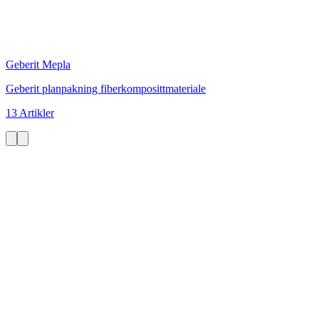
Geberit Mepla
Geberit planpakning fiberkomposittmateriale
13 Artikler