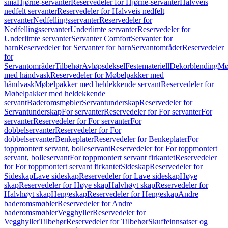
små
Hjørne-servanter
Reservedeler for Hjørne-servanter
Halvveis
nedfelt servanter
Reservedeler for Halvveis nedfelt
servanter
Nedfellingsservanter
Reservedeler for
Nedfellingsservanter
Underlimte servanter
Reservedeler for
Underlimte servanter
Servanter Comfort
Servanter for
barn
Reservedeler for Servanter for barn
Servantområder
Reservedeler
for
Servantområder
Tilbehør
Avløpsdeksel
Festemateriell
Dekorblending
Mø
med håndvask
Reservedeler for Møbelpakker med
håndvask
Møbelpakker med heldekkende servant
Reservedeler for
Møbelpakker med heldekkende
servant
Baderomsmøbler
Servantunderskap
Reservedeler for
Servantunderskap
For servanter
Reservedeler for For servanter
For
servanter
Reservedeler for For servanter
For
dobbelservanter
Reservedeler for For
dobbelservanter
Benkeplater
Reservedeler for Benkeplater
For
toppmontert servant, bolleservant
Reservedeler for For toppmontert
servant, bolleservant
For toppmontert servant firkantet
Reservedeler
for For toppmontert servant firkantet
Sideskap
Reservedeler for
Sideskap
Lave sideskap
Reservedeler for Lave sideskap
Høye
skap
Reservedeler for Høye skap
Halvhøyt skap
Reservedeler for
Halvhøyt skap
Hengeskap
Reservedeler for Hengeskap
Andre
baderomsmøbler
Reservedeler for Andre
baderomsmøbler
Vegghyller
Reservedeler for
Vegghyller
Tilbehør
Reservedeler for Tilbehør
Skuffeinnsatser og