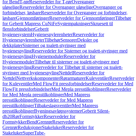
for Bend
T-rør
Reservedeler for T-rør
Overganger
uløselige
Reservedeler for Overganger uløselige
Overganger og
forbindelser, løsbare
Reservedeler for Overganger og forbindelser,
løsbare
Gjennomføringer
Reservedeler for Gjennomføringer
Tilbehør
for Geberit Mapress CuNiFe
Systempakninger
Skruesett til
flensforbindelser
Geberit
hygienesystem
Hygienespylerenheter
Reservedeler for
Hygienespylerenheter
Tilbehør
Sensorer
Deksler og
dekkplater
Sisterner og toalett-styringer med
hygienespyling
Reservedeler for Sisterner og toalett-styringer med
hygienespyling
Hygienemoduler
Reservedeler for
Hygienemoduler
Tilbehør til sisterner og toalett-styringer med
hygienespyling
Reservedeler for Tilbehør til sisterner og toalett-
styringer med hygienespyling
Nettdel
Reservedeler for
Nettdel
Nettverkskomponenter
Rørarmaturer
Kuleventiler
Reservedeler
for Kuleventiler
Med FlowFit pressforbindelser
Reservedeler for Med
FlowFit pressforbindelser
Med Mepla presstilkoblinger
Reservedeler
for Med Mepla presstilkoblinger
Med Mapress
presstilkoblinger
Reservedeler for Med Mapress
presstilkoblinger
Tilbakeslagsventiler
Med Mapress
presstilkoblinger
Bygningsavløpssystemer
Geberit Silent-
db20
Rør
Formstykker
Reservedeler for
Formstykker
Bend
Grenrør
Reservedeler for
Grenrør
Reduksjoner
Stakeluker
Reservedeler for
Stakeluker
SuperTube-