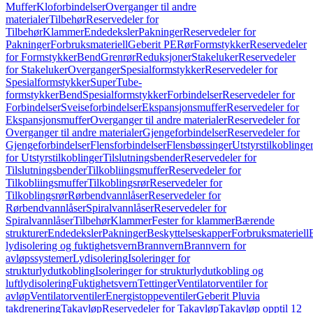
Muffer
Kloforbindelser
Overganger til andre
materialer
Tilbehør
Reservedeler for
Tilbehør
Klammer
Endedeksler
Pakninger
Reservedeler for
Pakninger
Forbruksmateriell
Geberit PE
Rør
Formstykker
Reservedeler
for Formstykker
Bend
Grenrør
Reduksjoner
Stakeluker
Reservedeler
for Stakeluker
Overganger
Spesialformstykker
Reservedeler for
Spesialformstykker
SuperTube-
formstykker
Bend
Spesialformstykker
Forbindelser
Reservedeler for
Forbindelser
Sveiseforbindelser
Ekspansjonsmuffer
Reservedeler for
Ekspansjonsmuffer
Overganger til andre materialer
Reservedeler for
Overganger til andre materialer
Gjengeforbindelser
Reservedeler for
Gjengeforbindelser
Flensforbindelser
Flensbøssinger
Utstyrstilkoblinge
for Utstyrstilkoblinger
Tilslutningsbender
Reservedeler for
Tilslutningsbender
Tilkobliingsmuffer
Reservedeler for
Tilkobliingsmuffer
Tilkoblingsrør
Reservedeler for
Tilkoblingsrør
Rørbendvannlåser
Reservedeler for
Rørbendvannlåser
Spiralvannlåser
Reservedeler for
Spiralvannlåser
Tilbehør
Klammer
Fester for klammer
Bærende
strukturer
Endedeksler
Pakninger
Beskyttelseskapper
Forbruksmateriell
lydisolering og fuktighetsvern
Brannvern
Brannvern for
avløpssystemer
Lydisolering
Isoleringer for
strukturlydutkobling
Isoleringer for strukturlydutkobling og
luftlydisolering
Fuktighetsvern
Tettinger
Ventilatorventiler for
avløp
Ventilatorventiler
Energistoppeventiler
Geberit Pluvia
takdrenering
Takavløp
Reservedeler for Takavløp
Takavløp opptil 12