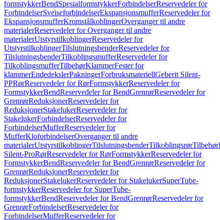
formstykker
Bend
Spesialformstykker
Forbindelser
Reservedeler for
Forbindelser
Sveiseforbindelser
Ekspansjonsmuffer
Reservedeler for
Ekspansjonsmuffer
Kromstålkoblinger
Overganger til andre
materialer
Reservedeler for Overganger til andre
materialer
Utstyrstilkoblinger
Reservedeler for
Utstyrstilkoblinger
Tilslutningsbender
Reservedeler for
Tilslutningsbender
Tilkoblingsmuffer
Reservedeler for
Tilkoblingsmuffer
Tilbehør
Klammer
Fester for
klammer
Endedeksler
Pakninger
Forbruksmateriell
Geberit Silent-
PP
Rør
Reservedeler for Rør
Formstykker
Reservedeler for
Formstykker
Bend
Reservedeler for Bend
Grenrør
Reservedeler for
Grenrør
Reduksjoner
Reservedeler for
Reduksjoner
Stakeluker
Reservedeler for
Stakeluker
Forbindelser
Reservedeler for
Forbindelser
Muffer
Reservedeler for
Muffer
Kloforbindelser
Overganger til andre
materialer
Utstyrstilkoblinger
Tilslutningsbender
Tilkoblingsrør
Tilbehør
Silent-Pro
Rør
Reservedeler for Rør
Formstykker
Reservedeler for
Formstykker
Bend
Reservedeler for Bend
Grenrør
Reservedeler for
Grenrør
Reduksjoner
Reservedeler for
Reduksjoner
Stakeluker
Reservedeler for Stakeluker
SuperTube-
formstykker
Reservedeler for SuperTube-
formstykker
Bend
Reservedeler for Bend
Grenrør
Reservedeler for
Grenrør
Forbindelser
Reservedeler for
Forbindelser
Muffer
Reservedeler for