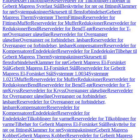
Endedeksler
Tilkoblinger
Reservedeler for Tilkoblinger
Tilbehør til
Geberit Mapress Syrefast Stål
Beskyttelse for rør og fittings
Klammer
for rør
Systempakninger
Skruesett til flensforbindelser
Geberit
Mapress Therm
Systemrør Therm
Fittings
Reservedeler for
Fittings
Muffer
Reservedeler for Muffer
Reduksjoner
Reservedeler for
Reduksjoner
Bend
Reservedeler for Bend
T-rør
Reservedeler for T-
rør
Overganger uløselige
Reservedeler for Overganger
uløselige
Overganger og forbindelser, løsbare
Reservedeler for
Overganger og forbindelser, løsbare
Kompensatorer
Reservedeler for
Kompensatorer
Endedeksler
Reservedeler for Endedeksler
Tilbehør til
Geberit Mapress Therm
Systempakninger
Skruesett til
flensforbindelser
Klammer for rør
Geberit Mapress El-Forsinket
Stål
Geberit Mapress El-Forsinket Stål
Reservedeler for Geberit
Mapress El-Forsinket Stål
Systemrør 1.0034
Systemrør
1.0215
Muffer
Reservedeler for Muffer
Reduksjoner
Reservedeler for
Reduksjoner
Bend
Reservedeler for Bend
T-rør
Reservedeler for T-
rør
Kryss
Reservedeler for Kryss
Overganger uløselige
Reservedeler
for Overganger uløselige
Overganger og forbindelser,
løsbare
Reservedeler for Overganger og forbindelser,
løsbare
Kompensatorer
Reservedeler for
Kompensatorer
Endedeksler
Reservedeler for
Endedeksler
Tilkoblinger for varme
Reservedeler for Tilkoblinger for
varme
Tilbehør for Geberit Mapress El-Forsinket Stål
Beskyttelse for
rør og fittings
Klammer for rør
Systempakninger
Geberit Mapress
Kobber
Geberit Mapress Kobber
Reservedeler for Geberit Mapress