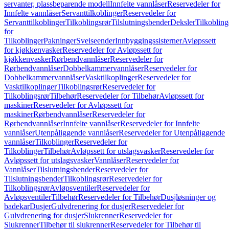
servanter, plassbeparende modell
Innfelte vannlåser
Reservedeler for
Innfelte vannlåser
Servanttilkoblinger
Reservedeler for
Servanttilkoblinger
Tilkoblingsrør
Tilslutningsbender
Deksler
Tilkobling
for
Tilkoblinger
Pakninger
Sveiseender
Innbyggingssisterner
Avløpssett
for kjøkkenvasker
Reservedeler for Avløpssett for
kjøkkenvasker
Rørbendvannlåser
Reservedeler for
Rørbendvannlåser
Dobbelkammervannlåser
Reservedeler for
Dobbelkammervannlåser
Vasktilkoplinger
Reservedeler for
Vasktilkoplinger
Tilkoblingsrør
Reservedeler for
Tilkoblingsrør
Tilbehør
Reservedeler for Tilbehør
Avløpssett for
maskiner
Reservedeler for Avløpssett for
maskiner
Rørbendvannlåser
Reservedeler for
Rørbendvannlåser
Innfelte vannlåser
Reservedeler for Innfelte
vannlåser
Utenpåliggende vannlåser
Reservedeler for Utenpåliggende
vannlåser
Tilkoblinger
Reservedeler for
Tilkoblinger
Tilbehør
Avløpssett for utslagsvasker
Reservedeler for
Avløpssett for utslagsvasker
Vannlåser
Reservedeler for
Vannlåser
Tilslutningsbender
Reservedeler for
Tilslutningsbender
Tilkoblingsrør
Reservedeler for
Tilkoblingsrør
Avløpsventiler
Reservedeler for
Avløpsventiler
Tilbehør
Reservedeler for Tilbehør
Dusjløsninger og
badekar
Dusjer
Gulvdrenering for dusjer
Reservedeler for
Gulvdrenering for dusjer
Slukrenner
Reservedeler for
Slukrenner
Tilbehør til slukrenner
Reservedeler for Tilbehør til