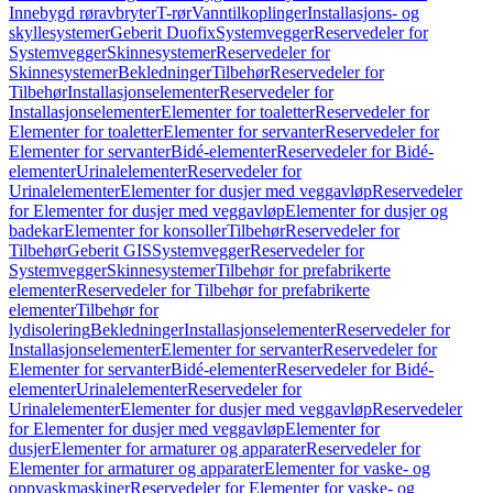
Innebygd røravbryter
T-rør
Vanntilkoplinger
Installasjons- og
skyllesystemer
Geberit Duofix
Systemvegger
Reservedeler for
Systemvegger
Skinnesystemer
Reservedeler for
Skinnesystemer
Bekledninger
Tilbehør
Reservedeler for
Tilbehør
Installasjonselementer
Reservedeler for
Installasjonselementer
Elementer for toaletter
Reservedeler for
Elementer for toaletter
Elementer for servanter
Reservedeler for
Elementer for servanter
Bidé-elementer
Reservedeler for Bidé-
elementer
Urinalelementer
Reservedeler for
Urinalelementer
Elementer for dusjer med veggavløp
Reservedeler
for Elementer for dusjer med veggavløp
Elementer for dusjer og
badekar
Elementer for konsoller
Tilbehør
Reservedeler for
Tilbehør
Geberit GIS
Systemvegger
Reservedeler for
Systemvegger
Skinnesystemer
Tilbehør for prefabrikerte
elementer
Reservedeler for Tilbehør for prefabrikerte
elementer
Tilbehør for
lydisolering
Bekledninger
Installasjonselementer
Reservedeler for
Installasjonselementer
Elementer for servanter
Reservedeler for
Elementer for servanter
Bidé-elementer
Reservedeler for Bidé-
elementer
Urinalelementer
Reservedeler for
Urinalelementer
Elementer for dusjer med veggavløp
Reservedeler
for Elementer for dusjer med veggavløp
Elementer for
dusjer
Elementer for armaturer og apparater
Reservedeler for
Elementer for armaturer og apparater
Elementer for vaske- og
oppvaskmaskiner
Reservedeler for Elementer for vaske- og