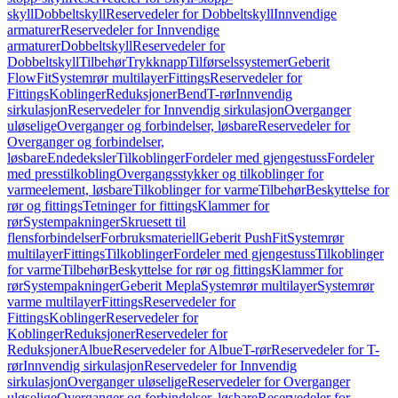
skyll
Dobbeltskyll
Reservedeler for Dobbeltskyll
Innvendige
armaturer
Reservedeler for Innvendige
armaturer
Dobbeltskyll
Reservedeler for
Dobbeltskyll
Tilbehør
Trykknapp
Tilførselssystemer
Geberit
FlowFit
Systemrør multilayer
Fittings
Reservedeler for
Fittings
Koblinger
Reduksjoner
Bend
T-rør
Innvendig
sirkulasjon
Reservedeler for Innvendig sirkulasjon
Overganger
uløselige
Overganger og forbindelser, løsbare
Reservedeler for
Overganger og forbindelser,
løsbare
Endedeksler
Tilkoblinger
Fordeler med gjengestuss
Fordeler
med presstilkobling
Overgangsstykker og tilkoblinger for
varmeelement, løsbare
Tilkoblinger for varme
Tilbehør
Beskyttelse for
rør og fittings
Tetninger for fittings
Klammer for
rør
Systempakninger
Skruesett til
flensforbindelser
Forbruksmateriell
Geberit PushFit
Systemrør
multilayer
Fittings
Tilkoblinger
Fordeler med gjengestuss
Tilkoblinger
for varme
Tilbehør
Beskyttelse for rør og fittings
Klammer for
rør
Systempakninger
Geberit Mepla
Systemrør multilayer
Systemrør
varme multilayer
Fittings
Reservedeler for
Fittings
Koblinger
Reservedeler for
Koblinger
Reduksjoner
Reservedeler for
Reduksjoner
Albue
Reservedeler for Albue
T-rør
Reservedeler for T-
rør
Innvendig sirkulasjon
Reservedeler for Innvendig
sirkulasjon
Overganger uløselige
Reservedeler for Overganger
uløselige
Overganger og forbindelser, løsbare
Reservedeler for