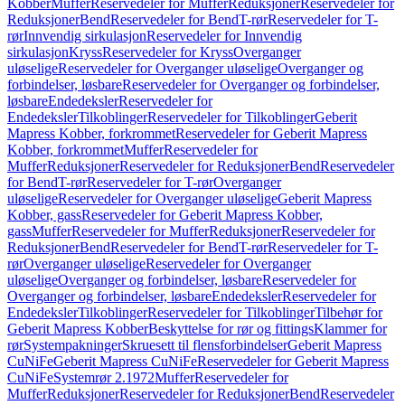
Kobber
Muffer
Reservedeler for Muffer
Reduksjoner
Reservedeler for
Reduksjoner
Bend
Reservedeler for Bend
T-rør
Reservedeler for T-
rør
Innvendig sirkulasjon
Reservedeler for Innvendig
sirkulasjon
Kryss
Reservedeler for Kryss
Overganger
uløselige
Reservedeler for Overganger uløselige
Overganger og
forbindelser, løsbare
Reservedeler for Overganger og forbindelser,
løsbare
Endedeksler
Reservedeler for
Endedeksler
Tilkoblinger
Reservedeler for Tilkoblinger
Geberit
Mapress Kobber, forkrommet
Reservedeler for Geberit Mapress
Kobber, forkrommet
Muffer
Reservedeler for
Muffer
Reduksjoner
Reservedeler for Reduksjoner
Bend
Reservedeler
for Bend
T-rør
Reservedeler for T-rør
Overganger
uløselige
Reservedeler for Overganger uløselige
Geberit Mapress
Kobber, gass
Reservedeler for Geberit Mapress Kobber,
gass
Muffer
Reservedeler for Muffer
Reduksjoner
Reservedeler for
Reduksjoner
Bend
Reservedeler for Bend
T-rør
Reservedeler for T-
rør
Overganger uløselige
Reservedeler for Overganger
uløselige
Overganger og forbindelser, løsbare
Reservedeler for
Overganger og forbindelser, løsbare
Endedeksler
Reservedeler for
Endedeksler
Tilkoblinger
Reservedeler for Tilkoblinger
Tilbehør for
Geberit Mapress Kobber
Beskyttelse for rør og fittings
Klammer for
rør
Systempakninger
Skruesett til flensforbindelser
Geberit Mapress
CuNiFe
Geberit Mapress CuNiFe
Reservedeler for Geberit Mapress
CuNiFe
Systemrør 2.1972
Muffer
Reservedeler for
Muffer
Reduksjoner
Reservedeler for Reduksjoner
Bend
Reservedeler