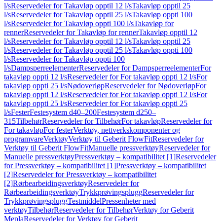
l/s
Reservedeler for Takavløp opptil 12 l/s
Takavløp opptil 25
l/s
Reservedeler for Takavløp opptil 25 l/s
Takavløp oppti 100
l/s
Reservedeler for Takavløp oppti 100 l/s
Takavløp for
renner
Reservedeler for Takavløp for renner
Takavløp opptil 12
l/s
Reservedeler for Takavløp opptil 12 l/s
Takavløp opptil 25
l/s
Reservedeler for Takavløp opptil 25 l/s
Takavløp oppti 100
l/s
Reservedeler for Takavløp oppti 100
l/s
Dampsperreelementer
Reservedeler for Dampsperreelementer
For
takavløp oppti 12 l/s
Reservedeler for For takavløp oppti 12 l/s
For
takavløp oppti 25 l/s
Nødoverløp
Reservedeler for Nødoverløp
For
takavløp oppti 12 l/s
Reservedeler for For takavløp oppti 12 l/s
For
takavløp oppti 25 l/s
Reservedeler for For takavløp oppti 25
l/s
Fester
Festesystem d40–200
Festesystem d250–
315
Tilbehør
Reservedeler for Tilbehør
For takavløp
Reservedeler for
For takavløp
For fester
Verktøy, nettverkskomponenter og
programvare
Verktøy
Verktøy til Geberit FlowFit
Reservedeler for
Verktøy til Geberit FlowFit
Manuelle pressverktøy
Reservedeler for
Manuelle pressverktøy
Pressverktøy – kompatibilitet [1]
Reservedeler
for Pressverktøy – kompatibilitet [1]
Pressverktøy – kompatibilitet
[2]
Reservedeler for Pressverktøy – kompatibilitet
[2]
Rørbearbeidingsverktøy
Reservedeler for
Rørbearbeidingsverktøy
Trykkprøvingsplugg
Reservedeler for
Trykkprøvingsplugg
Testmiddel
Pressenheter med
verktøy
Tilbehør
Reservedeler for Tilbehør
Verktøy for Geberit
Mepla
Reservedeler for Verktøy for Geberit