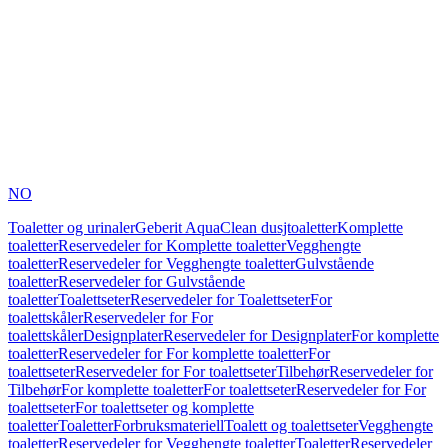
NO
Toaletter og urinaler
Geberit AquaClean dusjtoaletter
Komplette
toaletter
Reservedeler for Komplette toaletter
Vegghengte
toaletter
Reservedeler for Vegghengte toaletter
Gulvstående
toaletter
Reservedeler for Gulvstående
toaletter
Toalettseter
Reservedeler for Toalettseter
For
toalettskåler
Reservedeler for For
toalettskåler
Designplater
Reservedeler for Designplater
For komplette
toaletter
Reservedeler for For komplette toaletter
For
toalettseter
Reservedeler for For toalettseter
Tilbehør
Reservedeler for
Tilbehør
For komplette toaletter
For toalettseter
Reservedeler for For
toalettseter
For toalettseter og komplette
toaletter
Toaletter
Forbruksmateriell
Toalett og toalettseter
Vegghengte
toaletter
Reservedeler for Vegghengte toaletter
Toaletter
Reservedeler