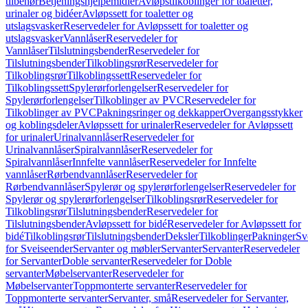
tilbehør
Betjeningshjelpemidler
Avløpstilkoblinger for toaletter,
urinaler og bidéer
Avløpssett for toaletter og
utslagsvasker
Reservedeler for Avløpssett for toaletter og
utslagsvasker
Vannlåser
Reservedeler for
Vannlåser
Tilslutningsbender
Reservedeler for
Tilslutningsbender
Tilkoblingsrør
Reservedeler for
Tilkoblingsrør
Tilkoblingssett
Reservedeler for
Tilkoblingssett
Spylerørforlengelser
Reservedeler for
Spylerørforlengelser
Tilkoblinger av PVC
Reservedeler for
Tilkoblinger av PVC
Pakningsringer og dekkapper
Overgangsstykker
og koblingsdeler
Avløpssett for urinaler
Reservedeler for Avløpssett
for urinaler
Urinalvannlåser
Reservedeler for
Urinalvannlåser
Spiralvannlåser
Reservedeler for
Spiralvannlåser
Innfelte vannlåser
Reservedeler for Innfelte
vannlåser
Rørbendvannlåser
Reservedeler for
Rørbendvannlåser
Spylerør og spylerørforlengelser
Reservedeler for
Spylerør og spylerørforlengelser
Tilkoblingsrør
Reservedeler for
Tilkoblingsrør
Tilslutningsbender
Reservedeler for
Tilslutningsbender
Avløpssett for bidé
Reservedeler for Avløpssett for
bidé
Tilkoblingsrør
Tilslutningsbender
Deksler
Tilkoblinger
Pakninger
Sv
for Sveiseender
Servanter og møbler
Servanter
Servanter
Reservedeler
for Servanter
Doble servanter
Reservedeler for Doble
servanter
Møbelservanter
Reservedeler for
Møbelservanter
Toppmonterte servanter
Reservedeler for
Toppmonterte servanter
Servanter, små
Reservedeler for Servanter,