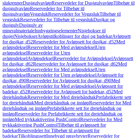
slukrenner
Dusjgulvavløp
Reservedeler for Dusjgulvavløp
Tilbehør til
dusjgulvavløp
Reservedeler for Tilbehør til
dusjgulvavløp
Veggsluk
Reservedeler for Veggsluk
Tilbehør til
veggsluk
Reservedeler for Tilbehør til veggsluk
Dusjkar og
dusjgulv
Dusjgulv av
mineralmateriale
Innbyggingselementer
Nisjebokser til
dusjer
Nisjebokser
Avløpstilkoblinger for dusj og badekar
Avløpsett
for dusjkar, d52
Reservedeler for Avløpsett for dusjkar, d52
Med
avløpsdeksel
Reservedeler for Med avløpsdeksel
Uten
avløpsdeksel
Reservedeler for Uten
avløpsdeksel
Avløpsdeksel
Reservedeler for Avløpsdeksel
Avløpssett
for dusjkar, d62
Reservedeler for Avløpssett for dusjkar, d62
Med
avløpsdeksel
Reservedeler for Med avløpsdeksel
Uten
avløpsdeksel
Reservedeler for Uten avløpsdeksel
Avløpssett for
dusjkar, d90
Reservedeler for Avløpssett for dusjkar, d90
Med
avløpsdeksel
Reservedeler for Med avløpsdeksel
Avløpssett for
badekar, d52
Reservedeler for Avløpssett for badekar, d52
Med
dreiehåndtak
Reservedeler for Med dreiehåndtak
Prefabrikkerte sett
for dreiehåndtak
Med dreiehåndtak og innløp
Reservedeler for Med
dreiehåndtak og innløp
Prefabrikkerte sett for dreiehåndtak og
innløp
Reservedeler for Prefabrikkerte sett for dreiehåndtak og
innløp
Med trykkaktivering PushControl
Reservedeler for Med
trykkaktivering PushControl
Tilbehør til avløpssett for
badekar
Reservedeler for Tilbehør til avløpssett for
badekar
Tilkoblingssett
Innebygd røravbryter
Reservedeler for