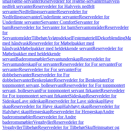
små
Hjørne-servanter
Reservedeler for Hjørne-servanter
Halvveis
nedfelt servanter
Reservedeler for Halvveis nedfelt
servanter
Nedfellingsservanter
Reservedeler for
Nedfellingsservanter
Underlimte servanter
Reservedeler for
Underlimte servanter
Servanter Comfort
Servanter for
barn
Reservedeler for Servanter for barn
Servantområder
Reservedeler
for
Servantområder
Tilbehør
Avløpsdeksel
Festemateriell
Dekorblending
Mø
med håndvask
Reservedeler for Møbelpakker med
håndvask
Møbelpakker med heldekkende servant
Reservedeler for
Møbelpakker med heldekkende
servant
Baderomsmøbler
Servantunderskap
Reservedeler for
Servantunderskap
For servanter
Reservedeler for For servanter
For
servanter
Reservedeler for For servanter
For
dobbelservanter
Reservedeler for For
dobbelservanter
Benkeplater
Reservedeler for Benkeplater
For
toppmontert servant, bolleservant
Reservedeler for For toppmontert
servant, bolleservant
For toppmontert servant firkantet
Reservedeler
for For toppmontert servant firkantet
Sideskap
Reservedeler for
Sideskap
Lave sideskap
Reservedeler for Lave sideskap
Høye
skap
Reservedeler for Høye skap
Halvhøyt skap
Reservedeler for
Halvhøyt skap
Hengeskap
Reservedeler for Hengeskap
Andre
baderomsmøbler
Reservedeler for Andre
baderomsmøbler
Vegghyller
Reservedeler for
Vegghyller
Tilbehør
Reservedeler for Tilbehør
Skuffeinnsatser og