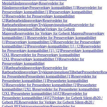
Mepla
Håndpressverktøy
Reservedeler for
Håndpressverktøy
Presseverktøy kompatibilitet [1]
Reservedeler for
Presseverktøy kompatibilitet [1]
Presseverktøy kompatibilitet
[2]
Reservedeler for Presseverktøy kompatibilitet
[2]
Rørbearbeidingsverktøy
Reservedeler for
Rørbearbeidingsverktøy
Trykkprøvingsplugg
Reservedeler for
Trykkprøvingsplugg
Tilbehør
Verktøy for Geberit
Mapress
Reservedeler for Verktøy for Geberit Mapress
Presseverktøy
kompatibilitet [1]
Reservedeler for Presseverktøy kompatibilitet
[1]
Presseverktøy kompatibilitet [2]
Reservedeler for Presseverktøy
kompatibilitet [2]
Pressverktøy-kompatibilitet [1] / [2]
Reservedeler
for Pressverktøy-kompatibilitet [1] / [2]
Presseverktøy kompatibilitet
[2XL]
Reservedeler for Presseverktøy kompatibilitet
[2XL]
Presseverktøy kompatibilitet [3]
Reservedeler for
Presseverktøy kompatibilitet
[3]
Rørbearbeidingsverktøy
Reservedeler for
Rørbearbeidingsverktøy
Trykkprøvingsplugg
Tilbehør
Pressenheter
Res
for Pressenheter
Pressenheter kompatibilitet [1]
Reservedeler for
Pressenheter kompatibilitet [1]
Pressenheter kompatibilitet
[2]
Reservedeler for Pressenheter kompatibilitet [2]
Pressenheter
kompatibilitet [2XL]
Reservedeler for Pressenheter kompatibilitet
[2XL]
Pressenheter kompatibilitet [4]/[2]
Reservedeler for
Pressenheter kompatibilitet [4]/[2]
Verktøy for Geberit Silent-db20 /
Geberit PE
Reservedeler for Verktøy for Geberit Silent-db20 /
Geberit PE
Elektrosveiseverktøy
Reservedeler for