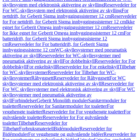
skyllesystem med elektronisk aktivering av skylling
Reservedeler for
For WC-skyllesystem med elektronisk aktivering av skylling
For
nettdrift, for Geberit Sigma innbyggingssisterner 12 cm
Reservedeler
for For nettdrift, for Geberit Sigma innbyggingssisterner 12 cm
Ikke
egnet for Geberit Omega innbyggingssisterner 12 cm
Reservedeler
for Ikke egnet for Geberit Omega innbyggingssisterner 12 cm
For
batteridrift, for Geberit Sigma innbyggingssisterne 12
cm
Reservedeler for For batteridrift, for Geberit Sigma
innbyggingssisterne 12 cm
WC-skyllesystemer med pneumatisk
aktivering av skyll
Reservedeler for WC-skyllesystemer med
pneumatisk aktivering av skyll
For dobbeltskyll
Reservedeler for For
dobbeltskyll
For enkeltskyll
Reservedeler for For enkeltskyll
Tilbehør
for WC-skyllesystemer
Reservedeler for Tilbehør for WC-
skyllesystemer
Råbyggsett
Reservedeler for Råbyggsett
For WC
skyllesystemer med elektronisk aktivering av skyll
Reservedeler for
For WC skyllesystemer med elektronisk aktivering av skyll
For WC
skyllesystemer med pneumatisk aktivering av
skyll
Forbindelser
Geberit Monolith moduler
Sanitærmoduler for
toaletter
Reservedeler for Sanitærmoduler for toaletter
For
vegghengte toaletter
Reservedeler for For vegghengte toaletter
For
gulvstående toaletter
Reservedeler for For gulvstående
toaletter
Tilbehør
Reservedeler for
Tilbehør
Forbruksmateriell
Bidémoduler
Reservedeler for
Bidémoduler
For vegghengte og gulvstående bidéer
Reservedeler for
For vegghengte og gulvstående bidéer
Urinaler
Urinaler, spyledrift,