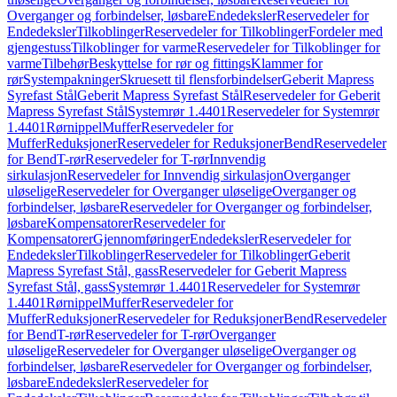
Overganger og forbindelser, løsbare
Endedeksler
Reservedeler for
Endedeksler
Tilkoblinger
Reservedeler for Tilkoblinger
Fordeler med
gjengestuss
Tilkoblinger for varme
Reservedeler for Tilkoblinger for
varme
Tilbehør
Beskyttelse for rør og fittings
Klammer for
rør
Systempakninger
Skruesett til flensforbindelser
Geberit Mapress
Syrefast Stål
Geberit Mapress Syrefast Stål
Reservedeler for Geberit
Mapress Syrefast Stål
Systemrør 1.4401
Reservedeler for Systemrør
1.4401
Rørnippel
Muffer
Reservedeler for
Muffer
Reduksjoner
Reservedeler for Reduksjoner
Bend
Reservedeler
for Bend
T-rør
Reservedeler for T-rør
Innvendig
sirkulasjon
Reservedeler for Innvendig sirkulasjon
Overganger
uløselige
Reservedeler for Overganger uløselige
Overganger og
forbindelser, løsbare
Reservedeler for Overganger og forbindelser,
løsbare
Kompensatorer
Reservedeler for
Kompensatorer
Gjennomføringer
Endedeksler
Reservedeler for
Endedeksler
Tilkoblinger
Reservedeler for Tilkoblinger
Geberit
Mapress Syrefast Stål, gass
Reservedeler for Geberit Mapress
Syrefast Stål, gass
Systemrør 1.4401
Reservedeler for Systemrør
1.4401
Rørnippel
Muffer
Reservedeler for
Muffer
Reduksjoner
Reservedeler for Reduksjoner
Bend
Reservedeler
for Bend
T-rør
Reservedeler for T-rør
Overganger
uløselige
Reservedeler for Overganger uløselige
Overganger og
forbindelser, løsbare
Reservedeler for Overganger og forbindelser,
løsbare
Endedeksler
Reservedeler for