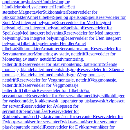
oppbevaringsbokser
Håndklestang og
håndklekroker
Lyselementer
Hendler
Sett
støtteben
Magnettavler
Stikkontakter
Reservedeler for
Stikkontakter
Annet tilbehør
Speil og speilskap
Speil
Reservedeler for
Speil
Med integrert belysning
Reservedeler for Med integrert
belysning
Uten integrert belysning
Speilskap
Reservedeler for
Speilskap
Med integrert belysning
Reservedeler for Med integrert
belysning
Uten integrert belysning
Reservedeler for Uten integrert
belysning
Tilbehør
Lyselementer
Hendler
Annet
tilbehør
Stikkontakter
Armaturer
Servantarmaturer
Reservedeler for
Servantarmaturer
Montering av stativ, nettdrift
Reservedeler for
Montering av stativ, nettdrift
Stativmontering,
batteridrift
Reservedeler for Stativmontering, batteridrift
Stående
montasje, blandebatteri med enhåndsgrep
Reservedeler for Stående
montasje, blandebatteri med enhåndsgrep
Veggmontasje,
nettdrift
Reservedeler for Veggmontasje, nettdrift
Veggmontasje,
batteridrift
Reservedeler for Veggmontasje,
batteridrift
Tilbehør
Reservedeler for Tilbehør
For
servantkraner
Reservedeler for For servantkraner
Utstyrstilkoblinger
for vaskeområde, kjøkkenvask, apparater og utslagsvask
Avløpssett
for servant
Reservedeler for Avløpssett for
servant
Rørbendvannlåser
Reservedeler for
Rørbendvannlåser
Dykkrørvannlåser for servanter
Reservedeler for
Dykkrørvannlåser for servanter
Dykkrørvannlåser for servanter,
plassbeparende modell
Reservedeler for Dykkrørvannlåser for