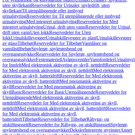
uten skyllekant
Reservedeler for Urinaler, spyledrift, uten
skyllekant
Til utenpåliggende eller innbygd
urinalstyring
Reservedeler for Til utenpåliggende eller innbygd
urinalstyring
Med integrert urinalstyring
Reservedeler for Med
integrert urinalstyring
Urinal, drift uten vann
Reservedeler for Urinal,
drift uten vann
Uten lokk
Reservedeler for Uten
lokk
Urinalskillevegger
Urinalskillevegger av plast
Urinalskillevegger
av glass
Tilbehør
Reservedeler for Tilbehør
Vannlåser og
vannlåstilbehør
Spylerør, spylerørsbend og
overgangsstykker
Reservedeler for Spylerør, spylerørsbend og
overgangsstykker
Festemateriell
Avløpsventiler
Vannfordeler
Urinalstyr
for Innfelt
Med elektronisk aktivering av skyll, nettdrift
Reservedeler
for Med elektronisk aktivering av skyll, nettdrift
Med elektronisk
aktivering av skyll, batteridrift
Reservedeler for Med elektronisk
aktivering av skyll, batteridrift
Med pneumatisk aktivering av
skyll
Reservedeler for Med pneumatisk aktivering av
skyll
Basic
Reservedeler for Basic
Utenpåliggende
Reservedeler for
Utenpåliggende
Med elektronisk aktivering av skyll,
nettdrift
Reservedeler for Med elektronisk aktivering av skyll,
nettdrift
Med elektronisk aktivering av skyll, batteridrift
Reservedeler
for Med elektronisk aktivering av skyll,
batteridrift
Tilbehør
Reservedeler for Tilbehør
Råbygg- og
utskiftingssett
Reservedeler for Råbygg- og utskiftingssett
Spylerør,
spylerørsbend og overgangsstykker
Deksler
Integrerte styringer
Annet