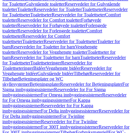
for Toaletter
Gulvstående toaletter
Reservedeler for Gulvstående
toaletter
Toaletter
Reservedeler for Toaletter
Toalettseter
Reservedeler
for Toalettseter
Toalettseter
Reservedeler for Toalettseter
Comfort
toaletter
Reservedeler for Comfort toaletter
Forhøyede
toaletter
Reservedeler for Forhøyede toaletter
Forlengede
toaletter
Reservedeler for Forlengede toaletter
Comfort
toalettseter
Reservedeler for Comfort
toalettseter
Toalettseter
Reservedeler for Toalettseter
Toaletter for
barn
Reservedeler for Toaletter for barn
Vegghengte
toaletter
Reservedeler for Vegghengte toaletter
Toalettseter for
barn
Reservedeler for Toalettseter for barn
Toalettseter
Reservedeler
for Toalettseter
Toalettseteringer
Reservedeler for
Toalettseteringer
Bidéer
Vegghengte bidéer
Reservedeler for
Vegghengte bidéer
Gulvstående bidéer
Tilbehør
Reservedeler for
Tilbehør
Betjeningsplater og WC
skyllesystemer
Betjeningsplater
Reservedeler for Betjeningsplater
For
Sigma innbyggingssisterner
Reservedeler for For Sigma
innbyggingssisterner
For Omega innbyggingssisterner
Reservedeler
for For Omega innbyggingssisterner
For Kappa
innbyggingssisterner
Reservedeler for For Kappa
innbyggingssisterner
For Delta innbyggingssisterner
Reservedeler for
For Delta innbyggingssisterner
For Twinline
innbyggingssisterner
Reservedeler for For Twinline
innbyggingssisterner
For 300T innbyggingssisterner
Reservedeler for
For 300T innbyggingssisterner
Tilbehør
Forbruksmateriell
For WC-