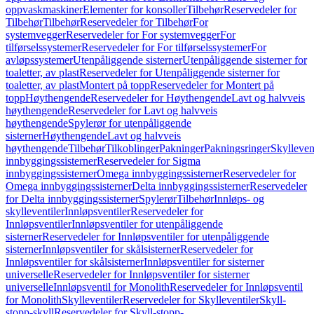
oppvaskmaskiner
Elementer for konsoller
Tilbehør
Reservedeler for
Tilbehør
Tilbehør
Reservedeler for Tilbehør
For
systemvegger
Reservedeler for For systemvegger
For
tilførselssystemer
Reservedeler for For tilførselssystemer
For
avløpssystemer
Utenpåliggende sisterner
Utenpåliggende sisterner for
toaletter, av plast
Reservedeler for Utenpåliggende sisterner for
toaletter, av plast
Montert på topp
Reservedeler for Montert på
topp
Høythengende
Reservedeler for Høythengende
Lavt og halvveis
høythengende
Reservedeler for Lavt og halvveis
høythengende
Spylerør for utenpåliggende
sisterner
Høythengende
Lavt og halvveis
høythengende
Tilbehør
Tilkoblinger
Pakninger
Pakningsringer
Skylleven
innbyggingssisterner
Reservedeler for Sigma
innbyggingssisterner
Omega innbyggingssisterner
Reservedeler for
Omega innbyggingssisterner
Delta innbyggingssisterner
Reservedeler
for Delta innbyggingssisterner
Spylerør
Tilbehør
Innløps- og
skylleventiler
Innløpsventiler
Reservedeler for
Innløpsventiler
Innløpsventiler for utenpåliggende
sisterner
Reservedeler for Innløpsventiler for utenpåliggende
sisterner
Innløpsventiler for skålsisterner
Reservedeler for
Innløpsventiler for skålsisterner
Innløpsventiler for sisterner
universelle
Reservedeler for Innløpsventiler for sisterner
universelle
Innløpsventil for Monolith
Reservedeler for Innløpsventil
for Monolith
Skylleventiler
Reservedeler for Skylleventiler
Skyll-
stopp-skyll
Reservedeler for Skyll-stopp-