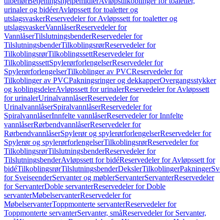
tilbehør
Betjeningshjelpemidler
Avløpstilkoblinger for toaletter,
urinaler og bidéer
Avløpssett for toaletter og
utslagsvasker
Reservedeler for Avløpssett for toaletter og
utslagsvasker
Vannlåser
Reservedeler for
Vannlåser
Tilslutningsbender
Reservedeler for
Tilslutningsbender
Tilkoblingsrør
Reservedeler for
Tilkoblingsrør
Tilkoblingssett
Reservedeler for
Tilkoblingssett
Spylerørforlengelser
Reservedeler for
Spylerørforlengelser
Tilkoblinger av PVC
Reservedeler for
Tilkoblinger av PVC
Pakningsringer og dekkapper
Overgangsstykker
og koblingsdeler
Avløpssett for urinaler
Reservedeler for Avløpssett
for urinaler
Urinalvannlåser
Reservedeler for
Urinalvannlåser
Spiralvannlåser
Reservedeler for
Spiralvannlåser
Innfelte vannlåser
Reservedeler for Innfelte
vannlåser
Rørbendvannlåser
Reservedeler for
Rørbendvannlåser
Spylerør og spylerørforlengelser
Reservedeler for
Spylerør og spylerørforlengelser
Tilkoblingsrør
Reservedeler for
Tilkoblingsrør
Tilslutningsbender
Reservedeler for
Tilslutningsbender
Avløpssett for bidé
Reservedeler for Avløpssett for
bidé
Tilkoblingsrør
Tilslutningsbender
Deksler
Tilkoblinger
Pakninger
Sv
for Sveiseender
Servanter og møbler
Servanter
Servanter
Reservedeler
for Servanter
Doble servanter
Reservedeler for Doble
servanter
Møbelservanter
Reservedeler for
Møbelservanter
Toppmonterte servanter
Reservedeler for
Toppmonterte servanter
Servanter, små
Reservedeler for Servanter,