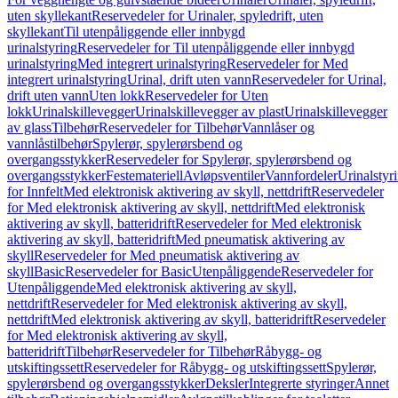
uten skyllekant
Reservedeler for Urinaler, spyledrift, uten
skyllekant
Til utenpåliggende eller innbygd
urinalstyring
Reservedeler for Til utenpåliggende eller innbygd
urinalstyring
Med integrert urinalstyring
Reservedeler for Med
integrert urinalstyring
Urinal, drift uten vann
Reservedeler for Urinal,
drift uten vann
Uten lokk
Reservedeler for Uten
lokk
Urinalskillevegger
Urinalskillevegger av plast
Urinalskillevegger
av glass
Tilbehør
Reservedeler for Tilbehør
Vannlåser og
vannlåstilbehør
Spylerør, spylerørsbend og
overgangsstykker
Reservedeler for Spylerør, spylerørsbend og
overgangsstykker
Festemateriell
Avløpsventiler
Vannfordeler
Urinalstyr
for Innfelt
Med elektronisk aktivering av skyll, nettdrift
Reservedeler
for Med elektronisk aktivering av skyll, nettdrift
Med elektronisk
aktivering av skyll, batteridrift
Reservedeler for Med elektronisk
aktivering av skyll, batteridrift
Med pneumatisk aktivering av
skyll
Reservedeler for Med pneumatisk aktivering av
skyll
Basic
Reservedeler for Basic
Utenpåliggende
Reservedeler for
Utenpåliggende
Med elektronisk aktivering av skyll,
nettdrift
Reservedeler for Med elektronisk aktivering av skyll,
nettdrift
Med elektronisk aktivering av skyll, batteridrift
Reservedeler
for Med elektronisk aktivering av skyll,
batteridrift
Tilbehør
Reservedeler for Tilbehør
Råbygg- og
utskiftingssett
Reservedeler for Råbygg- og utskiftingssett
Spylerør,
spylerørsbend og overgangsstykker
Deksler
Integrerte styringer
Annet