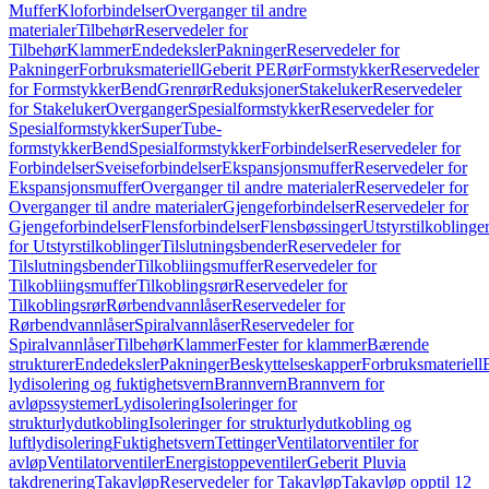
Muffer
Kloforbindelser
Overganger til andre
materialer
Tilbehør
Reservedeler for
Tilbehør
Klammer
Endedeksler
Pakninger
Reservedeler for
Pakninger
Forbruksmateriell
Geberit PE
Rør
Formstykker
Reservedeler
for Formstykker
Bend
Grenrør
Reduksjoner
Stakeluker
Reservedeler
for Stakeluker
Overganger
Spesialformstykker
Reservedeler for
Spesialformstykker
SuperTube-
formstykker
Bend
Spesialformstykker
Forbindelser
Reservedeler for
Forbindelser
Sveiseforbindelser
Ekspansjonsmuffer
Reservedeler for
Ekspansjonsmuffer
Overganger til andre materialer
Reservedeler for
Overganger til andre materialer
Gjengeforbindelser
Reservedeler for
Gjengeforbindelser
Flensforbindelser
Flensbøssinger
Utstyrstilkoblinge
for Utstyrstilkoblinger
Tilslutningsbender
Reservedeler for
Tilslutningsbender
Tilkobliingsmuffer
Reservedeler for
Tilkobliingsmuffer
Tilkoblingsrør
Reservedeler for
Tilkoblingsrør
Rørbendvannlåser
Reservedeler for
Rørbendvannlåser
Spiralvannlåser
Reservedeler for
Spiralvannlåser
Tilbehør
Klammer
Fester for klammer
Bærende
strukturer
Endedeksler
Pakninger
Beskyttelseskapper
Forbruksmateriell
lydisolering og fuktighetsvern
Brannvern
Brannvern for
avløpssystemer
Lydisolering
Isoleringer for
strukturlydutkobling
Isoleringer for strukturlydutkobling og
luftlydisolering
Fuktighetsvern
Tettinger
Ventilatorventiler for
avløp
Ventilatorventiler
Energistoppeventiler
Geberit Pluvia
takdrenering
Takavløp
Reservedeler for Takavløp
Takavløp opptil 12