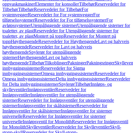
oppvaskmaskiner
Elementer for konsoller
Tilbehør
Reservedeler for
Tilbehør
Tilbehør
Reservedeler for Tilbehør
For
systemvegger
Reservedeler for For systemvegger
For
tilførselssystemer
Reservedeler for For tilførselssystemer
For
avløpssystemer
Utenpåliggende sisterner
Utenpåliggende sisterner for
toaletter, av plast
Reservedeler for Utenpåliggende sisterner for
toaletter, av plast
Montert på topp
Reservedeler for Montert på
topp
Høythengende
Reservedeler for Høythengende
Lavt og halvveis
høythengende
Reservedeler for Lavt og halvveis
høythengende
Spylerør for utenpåliggende
sisterner
Høythengende
Lavt og halvveis
høythengende
Tilbehør
Tilkoblinger
Pakninger
Pakningsringer
Skylleven
innbyggingssisterner
Reservedeler for Sigma
innbyggingssisterner
Omega innbyggingssisterner
Reservedeler for
Omega innbyggingssisterner
Delta innbyggingssisterner
Reservedeler
for Delta innbyggingssisterner
Spylerør
Tilbehør
Innløps- og
skylleventiler
Innløpsventiler
Reservedeler for
Innløpsventiler
Innløpsventiler for utenpåliggende
sisterner
Reservedeler for Innløpsventiler for utenpåliggende
sisterner
Innløpsventiler for skålsisterner
Reservedeler for
Innløpsventiler for skålsisterner
Innløpsventiler for sisterner
universelle
Reservedeler for Innløpsventiler for sisterner
universelle
Innløpsventil for Monolith
Reservedeler for Innløpsventil
for Monolith
Skylleventiler
Reservedeler for Skylleventiler
Skyll-
stopp-skyll
Reservedeler for Skyll-stopp-