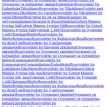
Overganger og forbindelser, løsbare
Endedeksler
Reservedeler for
Endedeksler
Tilkoblinger
Reservedeler for Tilkoblinger
Fordeler med
gjengestuss
Tilkoblinger for varme
Reservedeler for Tilkoblinger for
varme
Tilbehør
Beskyttelse for rør og fittings
Klammer for
rør
Systempakninger
Skruesett til flensforbindelser
Geberit Mapress
Syrefast Stål
Geberit Mapress Syrefast Stål
Reservedeler for Geberit
Mapress Syrefast Stål
Systemrør 1.4401
Reservedeler for Systemrør
1.4401
Rørnippel
Muffer
Reservedeler for
Muffer
Reduksjoner
Reservedeler for Reduksjoner
Bend
Reservedeler
for Bend
T-rør
Reservedeler for T-rør
Innvendig
sirkulasjon
Reservedeler for Innvendig sirkulasjon
Overganger
uløselige
Reservedeler for Overganger uløselige
Overganger og
forbindelser, løsbare
Reservedeler for Overganger og forbindelser,
løsbare
Kompensatorer
Reservedeler for
Kompensatorer
Gjennomføringer
Endedeksler
Reservedeler for
Endedeksler
Tilkoblinger
Reservedeler for Tilkoblinger
Geberit
Mapress Syrefast Stål, gass
Reservedeler for Geberit Mapress
Syrefast Stål, gass
Systemrør 1.4401
Reservedeler for Systemrør
1.4401
Rørnippel
Muffer
Reservedeler for
Muffer
Reduksjoner
Reservedeler for Reduksjoner
Bend
Reservedeler
for Bend
T-rør
Reservedeler for T-rør
Overganger
uløselige
Reservedeler for Overganger uløselige
Overganger og
forbindelser, løsbare
Reservedeler for Overganger og forbindelser,
løsbare
Endedeksler
Reservedeler for