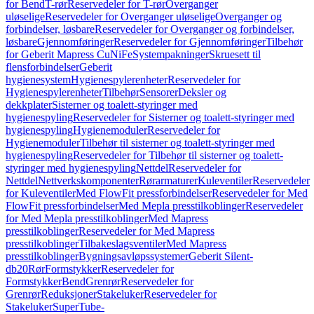
for Bend
T-rør
Reservedeler for T-rør
Overganger
uløselige
Reservedeler for Overganger uløselige
Overganger og
forbindelser, løsbare
Reservedeler for Overganger og forbindelser,
løsbare
Gjennomføringer
Reservedeler for Gjennomføringer
Tilbehør
for Geberit Mapress CuNiFe
Systempakninger
Skruesett til
flensforbindelser
Geberit
hygienesystem
Hygienespylerenheter
Reservedeler for
Hygienespylerenheter
Tilbehør
Sensorer
Deksler og
dekkplater
Sisterner og toalett-styringer med
hygienespyling
Reservedeler for Sisterner og toalett-styringer med
hygienespyling
Hygienemoduler
Reservedeler for
Hygienemoduler
Tilbehør til sisterner og toalett-styringer med
hygienespyling
Reservedeler for Tilbehør til sisterner og toalett-
styringer med hygienespyling
Nettdel
Reservedeler for
Nettdel
Nettverkskomponenter
Rørarmaturer
Kuleventiler
Reservedeler
for Kuleventiler
Med FlowFit pressforbindelser
Reservedeler for Med
FlowFit pressforbindelser
Med Mepla presstilkoblinger
Reservedeler
for Med Mepla presstilkoblinger
Med Mapress
presstilkoblinger
Reservedeler for Med Mapress
presstilkoblinger
Tilbakeslagsventiler
Med Mapress
presstilkoblinger
Bygningsavløpssystemer
Geberit Silent-
db20
Rør
Formstykker
Reservedeler for
Formstykker
Bend
Grenrør
Reservedeler for
Grenrør
Reduksjoner
Stakeluker
Reservedeler for
Stakeluker
SuperTube-