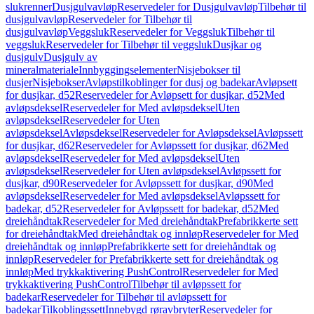
slukrenner
Dusjgulvavløp
Reservedeler for Dusjgulvavløp
Tilbehør til
dusjgulvavløp
Reservedeler for Tilbehør til
dusjgulvavløp
Veggsluk
Reservedeler for Veggsluk
Tilbehør til
veggsluk
Reservedeler for Tilbehør til veggsluk
Dusjkar og
dusjgulv
Dusjgulv av
mineralmateriale
Innbyggingselementer
Nisjebokser til
dusjer
Nisjebokser
Avløpstilkoblinger for dusj og badekar
Avløpsett
for dusjkar, d52
Reservedeler for Avløpsett for dusjkar, d52
Med
avløpsdeksel
Reservedeler for Med avløpsdeksel
Uten
avløpsdeksel
Reservedeler for Uten
avløpsdeksel
Avløpsdeksel
Reservedeler for Avløpsdeksel
Avløpssett
for dusjkar, d62
Reservedeler for Avløpssett for dusjkar, d62
Med
avløpsdeksel
Reservedeler for Med avløpsdeksel
Uten
avløpsdeksel
Reservedeler for Uten avløpsdeksel
Avløpssett for
dusjkar, d90
Reservedeler for Avløpssett for dusjkar, d90
Med
avløpsdeksel
Reservedeler for Med avløpsdeksel
Avløpssett for
badekar, d52
Reservedeler for Avløpssett for badekar, d52
Med
dreiehåndtak
Reservedeler for Med dreiehåndtak
Prefabrikkerte sett
for dreiehåndtak
Med dreiehåndtak og innløp
Reservedeler for Med
dreiehåndtak og innløp
Prefabrikkerte sett for dreiehåndtak og
innløp
Reservedeler for Prefabrikkerte sett for dreiehåndtak og
innløp
Med trykkaktivering PushControl
Reservedeler for Med
trykkaktivering PushControl
Tilbehør til avløpssett for
badekar
Reservedeler for Tilbehør til avløpssett for
badekar
Tilkoblingssett
Innebygd røravbryter
Reservedeler for