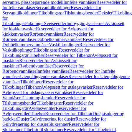
servanter, plassbeparende modell
Innfelte vannlåser
Reservedeler for
Innfelte vannlåser
Servanttilkoblinger
Reservedeler for
Servanttilkoblinger
Tilkoblingsrør
Tilslutningsbender
Deksler
Tilkobling
for
Tilkoblinger
Pakninger
Sveiseender
Innbyggingssisterner
Avløpssett
for kjøkkenvasker
Reservedeler for Avløpssett for
kjøkkenvasker
Rørbendvannlåser
Reservedeler for
Rørbendvannlåser
Dobbelkammervannlåser
Reservedeler for
Dobbelkammervannlåser
Vasktilkoplinger
Reservedeler for
Vasktilkoplinger
Tilkoblingsrør
Reservedeler for
Tilkoblingsrør
Tilbehør
Reservedeler for Tilbehør
Avløpssett for
maskiner
Reservedeler for Avløpssett for
maskiner
Rørbendvannlåser
Reservedeler for
Rørbendvannlåser
Innfelte vannlåser
Reservedeler for Innfelte
vannlåser
Utenpåliggende vannlåser
Reservedeler for Utenpåliggende
vannlåser
Tilkoblinger
Reservedeler for
Tilkoblinger
Tilbehør
Avløpssett for utslagsvasker
Reservedeler for
Avløpssett for utslagsvasker
Vannlåser
Reservedeler for
Vannlåser
Tilslutningsbender
Reservedeler for
Tilslutningsbender
Tilkoblingsrør
Reservedeler for
Tilkoblingsrør
Avløpsventiler
Reservedeler for
Avløpsventiler
Tilbehør
Reservedeler for Tilbehør
Dusjløsninger og
badekar
Dusjer
Gulvdrenering for dusjer
Reservedeler for
Gulvdrenering for dusjer
Slukrenner
Reservedeler for
Slukrenner
Tilbehør til slukrenner
Reservedeler for Tilbehør til