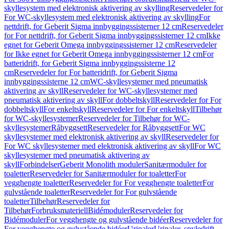
skyllesystem med elektronisk aktivering av skylling
Reservedeler for
For WC-skyllesystem med elektronisk aktivering av skylling
For
nettdrift, for Geberit Sigma innbyggingssisterner 12 cm
Reservedeler
for For nettdrift, for Geberit Sigma innbyggingssisterner 12 cm
Ikke
egnet for Geberit Omega innbyggingssisterner 12 cm
Reservedeler
for Ikke egnet for Geberit Omega innbyggingssisterner 12 cm
For
batteridrift, for Geberit Sigma innbyggingssisterne 12
cm
Reservedeler for For batteridrift, for Geberit Sigma
innbyggingssisterne 12 cm
WC-skyllesystemer med pneumatisk
aktivering av skyll
Reservedeler for WC-skyllesystemer med
pneumatisk aktivering av skyll
For dobbeltskyll
Reservedeler for For
dobbeltskyll
For enkeltskyll
Reservedeler for For enkeltskyll
Tilbehør
for WC-skyllesystemer
Reservedeler for Tilbehør for WC-
skyllesystemer
Råbyggsett
Reservedeler for Råbyggsett
For WC
skyllesystemer med elektronisk aktivering av skyll
Reservedeler for
For WC skyllesystemer med elektronisk aktivering av skyll
For WC
skyllesystemer med pneumatisk aktivering av
skyll
Forbindelser
Geberit Monolith moduler
Sanitærmoduler for
toaletter
Reservedeler for Sanitærmoduler for toaletter
For
vegghengte toaletter
Reservedeler for For vegghengte toaletter
For
gulvstående toaletter
Reservedeler for For gulvstående
toaletter
Tilbehør
Reservedeler for
Tilbehør
Forbruksmateriell
Bidémoduler
Reservedeler for
Bidémoduler
For vegghengte og gulvstående bidéer
Reservedeler for
For vegghengte og gulvstående bidéer
Urinaler
Urinaler, spyledrift,