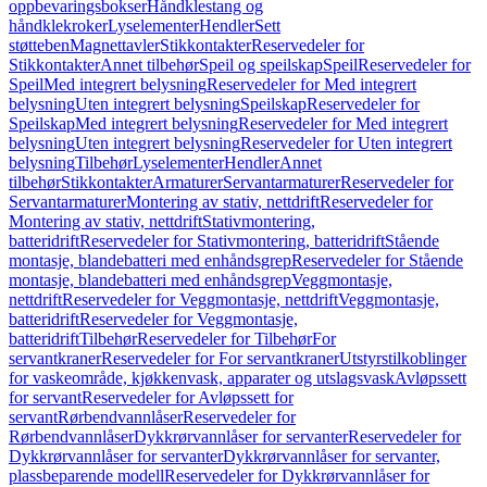
oppbevaringsbokser
Håndklestang og
håndklekroker
Lyselementer
Hendler
Sett
støtteben
Magnettavler
Stikkontakter
Reservedeler for
Stikkontakter
Annet tilbehør
Speil og speilskap
Speil
Reservedeler for
Speil
Med integrert belysning
Reservedeler for Med integrert
belysning
Uten integrert belysning
Speilskap
Reservedeler for
Speilskap
Med integrert belysning
Reservedeler for Med integrert
belysning
Uten integrert belysning
Reservedeler for Uten integrert
belysning
Tilbehør
Lyselementer
Hendler
Annet
tilbehør
Stikkontakter
Armaturer
Servantarmaturer
Reservedeler for
Servantarmaturer
Montering av stativ, nettdrift
Reservedeler for
Montering av stativ, nettdrift
Stativmontering,
batteridrift
Reservedeler for Stativmontering, batteridrift
Stående
montasje, blandebatteri med enhåndsgrep
Reservedeler for Stående
montasje, blandebatteri med enhåndsgrep
Veggmontasje,
nettdrift
Reservedeler for Veggmontasje, nettdrift
Veggmontasje,
batteridrift
Reservedeler for Veggmontasje,
batteridrift
Tilbehør
Reservedeler for Tilbehør
For
servantkraner
Reservedeler for For servantkraner
Utstyrstilkoblinger
for vaskeområde, kjøkkenvask, apparater og utslagsvask
Avløpssett
for servant
Reservedeler for Avløpssett for
servant
Rørbendvannlåser
Reservedeler for
Rørbendvannlåser
Dykkrørvannlåser for servanter
Reservedeler for
Dykkrørvannlåser for servanter
Dykkrørvannlåser for servanter,
plassbeparende modell
Reservedeler for Dykkrørvannlåser for