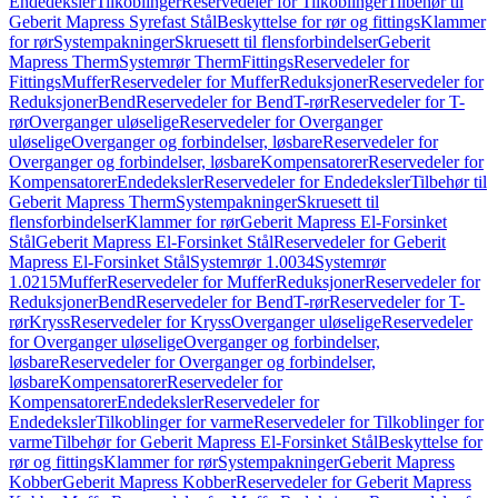
Endedeksler
Tilkoblinger
Reservedeler for Tilkoblinger
Tilbehør til
Geberit Mapress Syrefast Stål
Beskyttelse for rør og fittings
Klammer
for rør
Systempakninger
Skruesett til flensforbindelser
Geberit
Mapress Therm
Systemrør Therm
Fittings
Reservedeler for
Fittings
Muffer
Reservedeler for Muffer
Reduksjoner
Reservedeler for
Reduksjoner
Bend
Reservedeler for Bend
T-rør
Reservedeler for T-
rør
Overganger uløselige
Reservedeler for Overganger
uløselige
Overganger og forbindelser, løsbare
Reservedeler for
Overganger og forbindelser, løsbare
Kompensatorer
Reservedeler for
Kompensatorer
Endedeksler
Reservedeler for Endedeksler
Tilbehør til
Geberit Mapress Therm
Systempakninger
Skruesett til
flensforbindelser
Klammer for rør
Geberit Mapress El-Forsinket
Stål
Geberit Mapress El-Forsinket Stål
Reservedeler for Geberit
Mapress El-Forsinket Stål
Systemrør 1.0034
Systemrør
1.0215
Muffer
Reservedeler for Muffer
Reduksjoner
Reservedeler for
Reduksjoner
Bend
Reservedeler for Bend
T-rør
Reservedeler for T-
rør
Kryss
Reservedeler for Kryss
Overganger uløselige
Reservedeler
for Overganger uløselige
Overganger og forbindelser,
løsbare
Reservedeler for Overganger og forbindelser,
løsbare
Kompensatorer
Reservedeler for
Kompensatorer
Endedeksler
Reservedeler for
Endedeksler
Tilkoblinger for varme
Reservedeler for Tilkoblinger for
varme
Tilbehør for Geberit Mapress El-Forsinket Stål
Beskyttelse for
rør og fittings
Klammer for rør
Systempakninger
Geberit Mapress
Kobber
Geberit Mapress Kobber
Reservedeler for Geberit Mapress