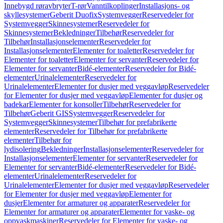
Innebygd røravbryter
T-rør
Vanntilkoplinger
Installasjons- og
skyllesystemer
Geberit Duofix
Systemvegger
Reservedeler for
Systemvegger
Skinnesystemer
Reservedeler for
Skinnesystemer
Bekledninger
Tilbehør
Reservedeler for
Tilbehør
Installasjonselementer
Reservedeler for
Installasjonselementer
Elementer for toaletter
Reservedeler for
Elementer for toaletter
Elementer for servanter
Reservedeler for
Elementer for servanter
Bidé-elementer
Reservedeler for Bidé-
elementer
Urinalelementer
Reservedeler for
Urinalelementer
Elementer for dusjer med veggavløp
Reservedeler
for Elementer for dusjer med veggavløp
Elementer for dusjer og
badekar
Elementer for konsoller
Tilbehør
Reservedeler for
Tilbehør
Geberit GIS
Systemvegger
Reservedeler for
Systemvegger
Skinnesystemer
Tilbehør for prefabrikerte
elementer
Reservedeler for Tilbehør for prefabrikerte
elementer
Tilbehør for
lydisolering
Bekledninger
Installasjonselementer
Reservedeler for
Installasjonselementer
Elementer for servanter
Reservedeler for
Elementer for servanter
Bidé-elementer
Reservedeler for Bidé-
elementer
Urinalelementer
Reservedeler for
Urinalelementer
Elementer for dusjer med veggavløp
Reservedeler
for Elementer for dusjer med veggavløp
Elementer for
dusjer
Elementer for armaturer og apparater
Reservedeler for
Elementer for armaturer og apparater
Elementer for vaske- og
oppvaskmaskiner
Reservedeler for Elementer for vaske- og