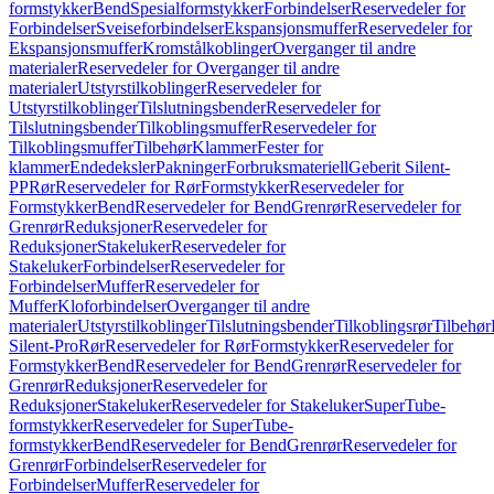
formstykker
Bend
Spesialformstykker
Forbindelser
Reservedeler for
Forbindelser
Sveiseforbindelser
Ekspansjonsmuffer
Reservedeler for
Ekspansjonsmuffer
Kromstålkoblinger
Overganger til andre
materialer
Reservedeler for Overganger til andre
materialer
Utstyrstilkoblinger
Reservedeler for
Utstyrstilkoblinger
Tilslutningsbender
Reservedeler for
Tilslutningsbender
Tilkoblingsmuffer
Reservedeler for
Tilkoblingsmuffer
Tilbehør
Klammer
Fester for
klammer
Endedeksler
Pakninger
Forbruksmateriell
Geberit Silent-
PP
Rør
Reservedeler for Rør
Formstykker
Reservedeler for
Formstykker
Bend
Reservedeler for Bend
Grenrør
Reservedeler for
Grenrør
Reduksjoner
Reservedeler for
Reduksjoner
Stakeluker
Reservedeler for
Stakeluker
Forbindelser
Reservedeler for
Forbindelser
Muffer
Reservedeler for
Muffer
Kloforbindelser
Overganger til andre
materialer
Utstyrstilkoblinger
Tilslutningsbender
Tilkoblingsrør
Tilbehør
Silent-Pro
Rør
Reservedeler for Rør
Formstykker
Reservedeler for
Formstykker
Bend
Reservedeler for Bend
Grenrør
Reservedeler for
Grenrør
Reduksjoner
Reservedeler for
Reduksjoner
Stakeluker
Reservedeler for Stakeluker
SuperTube-
formstykker
Reservedeler for SuperTube-
formstykker
Bend
Reservedeler for Bend
Grenrør
Reservedeler for
Grenrør
Forbindelser
Reservedeler for
Forbindelser
Muffer
Reservedeler for