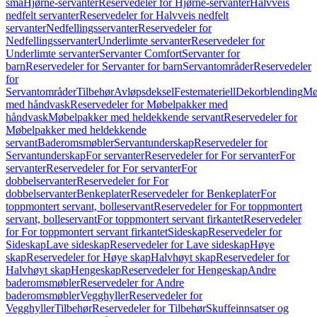
små
Hjørne-servanter
Reservedeler for Hjørne-servanter
Halvveis
nedfelt servanter
Reservedeler for Halvveis nedfelt
servanter
Nedfellingsservanter
Reservedeler for
Nedfellingsservanter
Underlimte servanter
Reservedeler for
Underlimte servanter
Servanter Comfort
Servanter for
barn
Reservedeler for Servanter for barn
Servantområder
Reservedeler
for
Servantområder
Tilbehør
Avløpsdeksel
Festemateriell
Dekorblending
Mø
med håndvask
Reservedeler for Møbelpakker med
håndvask
Møbelpakker med heldekkende servant
Reservedeler for
Møbelpakker med heldekkende
servant
Baderomsmøbler
Servantunderskap
Reservedeler for
Servantunderskap
For servanter
Reservedeler for For servanter
For
servanter
Reservedeler for For servanter
For
dobbelservanter
Reservedeler for For
dobbelservanter
Benkeplater
Reservedeler for Benkeplater
For
toppmontert servant, bolleservant
Reservedeler for For toppmontert
servant, bolleservant
For toppmontert servant firkantet
Reservedeler
for For toppmontert servant firkantet
Sideskap
Reservedeler for
Sideskap
Lave sideskap
Reservedeler for Lave sideskap
Høye
skap
Reservedeler for Høye skap
Halvhøyt skap
Reservedeler for
Halvhøyt skap
Hengeskap
Reservedeler for Hengeskap
Andre
baderomsmøbler
Reservedeler for Andre
baderomsmøbler
Vegghyller
Reservedeler for
Vegghyller
Tilbehør
Reservedeler for Tilbehør
Skuffeinnsatser og