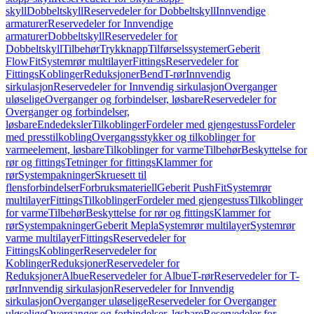
skyll
Dobbeltskyll
Reservedeler for Dobbeltskyll
Innvendige
armaturer
Reservedeler for Innvendige
armaturer
Dobbeltskyll
Reservedeler for
Dobbeltskyll
Tilbehør
Trykknapp
Tilførselssystemer
Geberit
FlowFit
Systemrør multilayer
Fittings
Reservedeler for
Fittings
Koblinger
Reduksjoner
Bend
T-rør
Innvendig
sirkulasjon
Reservedeler for Innvendig sirkulasjon
Overganger
uløselige
Overganger og forbindelser, løsbare
Reservedeler for
Overganger og forbindelser,
løsbare
Endedeksler
Tilkoblinger
Fordeler med gjengestuss
Fordeler
med presstilkobling
Overgangsstykker og tilkoblinger for
varmeelement, løsbare
Tilkoblinger for varme
Tilbehør
Beskyttelse for
rør og fittings
Tetninger for fittings
Klammer for
rør
Systempakninger
Skruesett til
flensforbindelser
Forbruksmateriell
Geberit PushFit
Systemrør
multilayer
Fittings
Tilkoblinger
Fordeler med gjengestuss
Tilkoblinger
for varme
Tilbehør
Beskyttelse for rør og fittings
Klammer for
rør
Systempakninger
Geberit Mepla
Systemrør multilayer
Systemrør
varme multilayer
Fittings
Reservedeler for
Fittings
Koblinger
Reservedeler for
Koblinger
Reduksjoner
Reservedeler for
Reduksjoner
Albue
Reservedeler for Albue
T-rør
Reservedeler for T-
rør
Innvendig sirkulasjon
Reservedeler for Innvendig
sirkulasjon
Overganger uløselige
Reservedeler for Overganger
uløselige
Overganger og forbindelser, løsbare
Reservedeler for