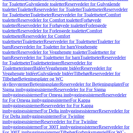
for Toaletter
Gulvstående toaletter
Reservedeler for Gulvstående
toaletter
Toaletter
Reservedeler for Toaletter
Toalettseter
Reservedeler
for Toalettseter
Toalettseter
Reservedeler for Toalettseter
Comfort
toaletter
Reservedeler for Comfort toaletter
Forhøyede
toaletter
Reservedeler for Forhøyede toaletter
Forlengede
toaletter
Reservedeler for Forlengede toaletter
Comfort
toalettseter
Reservedeler for Comfort
toalettseter
Toalettseter
Reservedeler for Toalettseter
Toaletter for
barn
Reservedeler for Toaletter for barn
Vegghengte
toaletter
Reservedeler for Vegghengte toaletter
Toalettseter for
barn
Reservedeler for Toalettseter for barn
Toalettseter
Reservedeler
for Toalettseter
Toalettseteringer
Reservedeler for
Toalettseteringer
Bidéer
Vegghengte bidéer
Reservedeler for
Vegghengte bidéer
Gulvstående bidéer
Tilbehør
Reservedeler for
Tilbehør
Betjeningsplater og WC
skyllesystemer
Betjeningsplater
Reservedeler for Betjeningsplater
For
Sigma innbyggingssisterner
Reservedeler for For Sigma
innbyggingssisterner
For Omega innbyggingssisterner
Reservedeler
for For Omega innbyggingssisterner
For Kappa
innbyggingssisterner
Reservedeler for For Kappa
innbyggingssisterner
For Delta innbyggingssisterner
Reservedeler for
For Delta innbyggingssisterner
For Twinline
innbyggingssisterner
Reservedeler for For Twinline
innbyggingssisterner
For 300T innbyggingssisterner
Reservedeler for
For 300T innbyggingssisterner
Tilbehør
Forbruksmateriell
For WC-