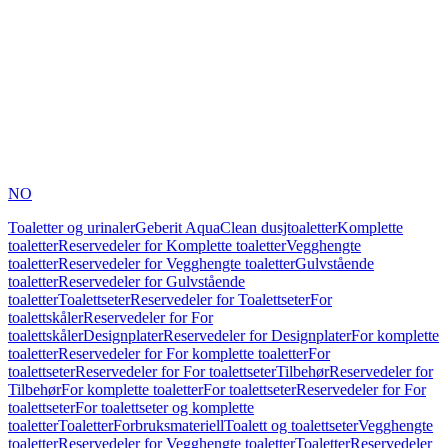
NO
Toaletter og urinaler
Geberit AquaClean dusjtoaletter
Komplette
toaletter
Reservedeler for Komplette toaletter
Vegghengte
toaletter
Reservedeler for Vegghengte toaletter
Gulvstående
toaletter
Reservedeler for Gulvstående
toaletter
Toalettseter
Reservedeler for Toalettseter
For
toalettskåler
Reservedeler for For
toalettskåler
Designplater
Reservedeler for Designplater
For komplette
toaletter
Reservedeler for For komplette toaletter
For
toalettseter
Reservedeler for For toalettseter
Tilbehør
Reservedeler for
Tilbehør
For komplette toaletter
For toalettseter
Reservedeler for For
toalettseter
For toalettseter og komplette
toaletter
Toaletter
Forbruksmateriell
Toalett og toalettseter
Vegghengte
toaletter
Reservedeler for Vegghengte toaletter
Toaletter
Reservedeler