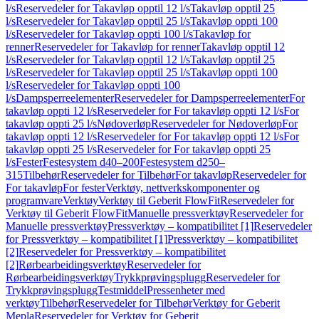
l/s
Reservedeler for Takavløp opptil 12 l/s
Takavløp opptil 25
l/s
Reservedeler for Takavløp opptil 25 l/s
Takavløp oppti 100
l/s
Reservedeler for Takavløp oppti 100 l/s
Takavløp for
renner
Reservedeler for Takavløp for renner
Takavløp opptil 12
l/s
Reservedeler for Takavløp opptil 12 l/s
Takavløp opptil 25
l/s
Reservedeler for Takavløp opptil 25 l/s
Takavløp oppti 100
l/s
Reservedeler for Takavløp oppti 100
l/s
Dampsperreelementer
Reservedeler for Dampsperreelementer
For
takavløp oppti 12 l/s
Reservedeler for For takavløp oppti 12 l/s
For
takavløp oppti 25 l/s
Nødoverløp
Reservedeler for Nødoverløp
For
takavløp oppti 12 l/s
Reservedeler for For takavløp oppti 12 l/s
For
takavløp oppti 25 l/s
Reservedeler for For takavløp oppti 25
l/s
Fester
Festesystem d40–200
Festesystem d250–
315
Tilbehør
Reservedeler for Tilbehør
For takavløp
Reservedeler for
For takavløp
For fester
Verktøy, nettverkskomponenter og
programvare
Verktøy
Verktøy til Geberit FlowFit
Reservedeler for
Verktøy til Geberit FlowFit
Manuelle pressverktøy
Reservedeler for
Manuelle pressverktøy
Pressverktøy – kompatibilitet [1]
Reservedeler
for Pressverktøy – kompatibilitet [1]
Pressverktøy – kompatibilitet
[2]
Reservedeler for Pressverktøy – kompatibilitet
[2]
Rørbearbeidingsverktøy
Reservedeler for
Rørbearbeidingsverktøy
Trykkprøvingsplugg
Reservedeler for
Trykkprøvingsplugg
Testmiddel
Pressenheter med
verktøy
Tilbehør
Reservedeler for Tilbehør
Verktøy for Geberit
Mepla
Reservedeler for Verktøy for Geberit