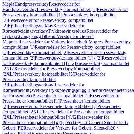
Mepla
Håndpressverktøy
Reservedeler for
Håndpressverktøy
Presseverktøy kompatibilitet [1]
Reservedeler for
Presseverktøy kompatibilitet [1]
Presseverktøy kompatibilitet
[2]
Reservedeler for Presseverktøy kompatibilitet
[2]
Rørbearbeidingsverktøy
Reservedeler for
Rørbearbeidingsverktøy
Trykkprøvingsplugg
Reservedeler for
Trykkprøvingsplugg
Tilbehør
Verktøy for Geberit
Mapress
Reservedeler for Verktøy for Geberit Mapress
Presseverktøy
kompatibilitet [1]
Reservedeler for Presseverktøy kompatibilitet
[1]
Presseverktøy kompatibilitet [2]
Reservedeler for Presseverktøy
kompatibilitet [2]
Pressverktøy-kompatibilitet [1] / [2]
Reservedeler
for Pressverktøy-kompatibilitet [1] / [2]
Presseverktøy kompatibilitet
[2XL]
Reservedeler for Presseverktøy kompatibilitet
[2XL]
Presseverktøy kompatibilitet [3]
Reservedeler for
Presseverktøy kompatibilitet
[3]
Rørbearbeidingsverktøy
Reservedeler for
Rørbearbeidingsverktøy
Trykkprøvingsplugg
Tilbehør
Pressenheter
Res
for Pressenheter
Pressenheter kompatibilitet [1]
Reservedeler for
Pressenheter kompatibilitet [1]
Pressenheter kompatibilitet
[2]
Reservedeler for Pressenheter kompatibilitet [2]
Pressenheter
kompatibilitet [2XL]
Reservedeler for Pressenheter kompatibilitet
[2XL]
Pressenheter kompatibilitet [4]/[2]
Reservedeler for
Pressenheter kompatibilitet [4]/[2]
Verktøy for Geberit Silent-db20 /
Geberit PE
Reservedeler for Verktøy for Geberit Silent-db20 /
Geberit PE
Elektrosveiseverktøy
Reservedeler for