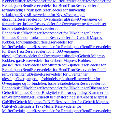
Kobber
Muffer
Reservedeler for Muffer
Reduksjoner
Reservedeler for
Reduksjoner
Bend
Reservedeler for Bend
T-rør
Reservedeler for T-
rør
Innvendig sirkulasjon
Reservedeler for Innvendig
sirkulasjon
Kryss
Reservedeler for Kryss
Overganger
uløselige
Reservedeler for Overganger uløselige
Overganger og
forbindelser, løsbare
Reservedeler for Overganger og forbindelser,
løsbare
Endedeksler
Reservedeler for
Endedeksler
Tilkoblinger
Reservedeler for Tilkoblinger
Geberit
Mapress Kobber, forkrommet
Reservedeler for Geberit Mapress
Kobber, forkrommet
Muffer
Reservedeler for
Muffer
Reduksjoner
Reservedeler for Reduksjoner
Bend
Reservedeler
for Bend
T-rør
Reservedeler for T-rør
Overganger
uløselige
Reservedeler for Overganger uløselige
Geberit Mapress
Kobber, gass
Reservedeler for Geberit Mapress Kobber,
gass
Muffer
Reservedeler for Muffer
Reduksjoner
Reservedeler for
Reduksjoner
Bend
Reservedeler for Bend
T-rør
Reservedeler for T-
rør
Overganger uløselige
Reservedeler for Overganger
uløselige
Overganger og forbindelser, løsbare
Reservedeler for
Overganger og forbindelser, løsbare
Endedeksler
Reservedeler for
Endedeksler
Tilkoblinger
Reservedeler for Tilkoblinger
Tilbehør for
Geberit Mapress Kobber
Beskyttelse for rør og fittings
Klammer for
rør
Systempakninger
Skruesett til flensforbindelser
Geberit Mapress
CuNiFe
Geberit Mapress CuNiFe
Reservedeler for Geberit Mapress
CuNiFe
Systemrør 2.1972
Muffer
Reservedeler for
Muffer
Reduksjoner
Reservedeler for Reduksjoner
Bend
Reservedeler