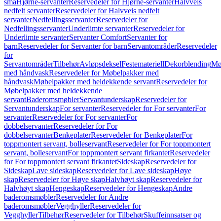
små
Hjørne-servanter
Reservedeler for Hjørne-servanter
Halvveis
nedfelt servanter
Reservedeler for Halvveis nedfelt
servanter
Nedfellingsservanter
Reservedeler for
Nedfellingsservanter
Underlimte servanter
Reservedeler for
Underlimte servanter
Servanter Comfort
Servanter for
barn
Reservedeler for Servanter for barn
Servantområder
Reservedeler
for
Servantområder
Tilbehør
Avløpsdeksel
Festemateriell
Dekorblending
Mø
med håndvask
Reservedeler for Møbelpakker med
håndvask
Møbelpakker med heldekkende servant
Reservedeler for
Møbelpakker med heldekkende
servant
Baderomsmøbler
Servantunderskap
Reservedeler for
Servantunderskap
For servanter
Reservedeler for For servanter
For
servanter
Reservedeler for For servanter
For
dobbelservanter
Reservedeler for For
dobbelservanter
Benkeplater
Reservedeler for Benkeplater
For
toppmontert servant, bolleservant
Reservedeler for For toppmontert
servant, bolleservant
For toppmontert servant firkantet
Reservedeler
for For toppmontert servant firkantet
Sideskap
Reservedeler for
Sideskap
Lave sideskap
Reservedeler for Lave sideskap
Høye
skap
Reservedeler for Høye skap
Halvhøyt skap
Reservedeler for
Halvhøyt skap
Hengeskap
Reservedeler for Hengeskap
Andre
baderomsmøbler
Reservedeler for Andre
baderomsmøbler
Vegghyller
Reservedeler for
Vegghyller
Tilbehør
Reservedeler for Tilbehør
Skuffeinnsatser og