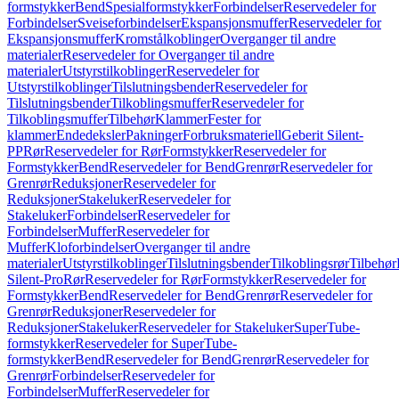
formstykker
Bend
Spesialformstykker
Forbindelser
Reservedeler for
Forbindelser
Sveiseforbindelser
Ekspansjonsmuffer
Reservedeler for
Ekspansjonsmuffer
Kromstålkoblinger
Overganger til andre
materialer
Reservedeler for Overganger til andre
materialer
Utstyrstilkoblinger
Reservedeler for
Utstyrstilkoblinger
Tilslutningsbender
Reservedeler for
Tilslutningsbender
Tilkoblingsmuffer
Reservedeler for
Tilkoblingsmuffer
Tilbehør
Klammer
Fester for
klammer
Endedeksler
Pakninger
Forbruksmateriell
Geberit Silent-
PP
Rør
Reservedeler for Rør
Formstykker
Reservedeler for
Formstykker
Bend
Reservedeler for Bend
Grenrør
Reservedeler for
Grenrør
Reduksjoner
Reservedeler for
Reduksjoner
Stakeluker
Reservedeler for
Stakeluker
Forbindelser
Reservedeler for
Forbindelser
Muffer
Reservedeler for
Muffer
Kloforbindelser
Overganger til andre
materialer
Utstyrstilkoblinger
Tilslutningsbender
Tilkoblingsrør
Tilbehør
Silent-Pro
Rør
Reservedeler for Rør
Formstykker
Reservedeler for
Formstykker
Bend
Reservedeler for Bend
Grenrør
Reservedeler for
Grenrør
Reduksjoner
Reservedeler for
Reduksjoner
Stakeluker
Reservedeler for Stakeluker
SuperTube-
formstykker
Reservedeler for SuperTube-
formstykker
Bend
Reservedeler for Bend
Grenrør
Reservedeler for
Grenrør
Forbindelser
Reservedeler for
Forbindelser
Muffer
Reservedeler for