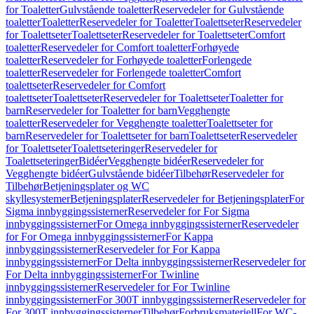
for Toaletter
Gulvstående toaletter
Reservedeler for Gulvstående
toaletter
Toaletter
Reservedeler for Toaletter
Toalettseter
Reservedeler
for Toalettseter
Toalettseter
Reservedeler for Toalettseter
Comfort
toaletter
Reservedeler for Comfort toaletter
Forhøyede
toaletter
Reservedeler for Forhøyede toaletter
Forlengede
toaletter
Reservedeler for Forlengede toaletter
Comfort
toalettseter
Reservedeler for Comfort
toalettseter
Toalettseter
Reservedeler for Toalettseter
Toaletter for
barn
Reservedeler for Toaletter for barn
Vegghengte
toaletter
Reservedeler for Vegghengte toaletter
Toalettseter for
barn
Reservedeler for Toalettseter for barn
Toalettseter
Reservedeler
for Toalettseter
Toalettseteringer
Reservedeler for
Toalettseteringer
Bidéer
Vegghengte bidéer
Reservedeler for
Vegghengte bidéer
Gulvstående bidéer
Tilbehør
Reservedeler for
Tilbehør
Betjeningsplater og WC
skyllesystemer
Betjeningsplater
Reservedeler for Betjeningsplater
For
Sigma innbyggingssisterner
Reservedeler for For Sigma
innbyggingssisterner
For Omega innbyggingssisterner
Reservedeler
for For Omega innbyggingssisterner
For Kappa
innbyggingssisterner
Reservedeler for For Kappa
innbyggingssisterner
For Delta innbyggingssisterner
Reservedeler for
For Delta innbyggingssisterner
For Twinline
innbyggingssisterner
Reservedeler for For Twinline
innbyggingssisterner
For 300T innbyggingssisterner
Reservedeler for
For 300T innbyggingssisterner
Tilbehør
Forbruksmateriell
For WC-