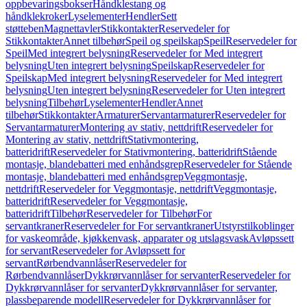
oppbevaringsbokser
Håndklestang og
håndklekroker
Lyselementer
Hendler
Sett
støtteben
Magnettavler
Stikkontakter
Reservedeler for
Stikkontakter
Annet tilbehør
Speil og speilskap
Speil
Reservedeler for
Speil
Med integrert belysning
Reservedeler for Med integrert
belysning
Uten integrert belysning
Speilskap
Reservedeler for
Speilskap
Med integrert belysning
Reservedeler for Med integrert
belysning
Uten integrert belysning
Reservedeler for Uten integrert
belysning
Tilbehør
Lyselementer
Hendler
Annet
tilbehør
Stikkontakter
Armaturer
Servantarmaturer
Reservedeler for
Servantarmaturer
Montering av stativ, nettdrift
Reservedeler for
Montering av stativ, nettdrift
Stativmontering,
batteridrift
Reservedeler for Stativmontering, batteridrift
Stående
montasje, blandebatteri med enhåndsgrep
Reservedeler for Stående
montasje, blandebatteri med enhåndsgrep
Veggmontasje,
nettdrift
Reservedeler for Veggmontasje, nettdrift
Veggmontasje,
batteridrift
Reservedeler for Veggmontasje,
batteridrift
Tilbehør
Reservedeler for Tilbehør
For
servantkraner
Reservedeler for For servantkraner
Utstyrstilkoblinger
for vaskeområde, kjøkkenvask, apparater og utslagsvask
Avløpssett
for servant
Reservedeler for Avløpssett for
servant
Rørbendvannlåser
Reservedeler for
Rørbendvannlåser
Dykkrørvannlåser for servanter
Reservedeler for
Dykkrørvannlåser for servanter
Dykkrørvannlåser for servanter,
plassbeparende modell
Reservedeler for Dykkrørvannlåser for