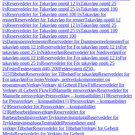
l/s
Reservedeler for Takavløp opptil 12 l/s
Takavløp opptil 25
l/s
Reservedeler for Takavløp opptil 25 l/s
Takavløp oppti 100
l/s
Reservedeler for Takavløp oppti 100 l/s
Takavløp for
renner
Reservedeler for Takavløp for renner
Takavløp opptil 12
l/s
Reservedeler for Takavløp opptil 12 l/s
Takavløp opptil 25
l/s
Reservedeler for Takavløp opptil 25 l/s
Takavløp oppti 100
l/s
Reservedeler for Takavløp oppti 100
l/s
Dampsperreelementer
Reservedeler for Dampsperreelementer
For
takavløp oppti 12 l/s
Reservedeler for For takavløp oppti 12 l/s
For
takavløp oppti 25 l/s
Nødoverløp
Reservedeler for Nødoverløp
For
takavløp oppti 12 l/s
Reservedeler for For takavløp oppti 12 l/s
For
takavløp oppti 25 l/s
Reservedeler for For takavløp oppti 25
l/s
Fester
Festesystem d40–200
Festesystem d250–
315
Tilbehør
Reservedeler for Tilbehør
For takavløp
Reservedeler for
For takavløp
For fester
Verktøy, nettverkskomponenter og
programvare
Verktøy
Verktøy til Geberit FlowFit
Reservedeler for
Verktøy til Geberit FlowFit
Manuelle pressverktøy
Reservedeler for
Manuelle pressverktøy
Pressverktøy – kompatibilitet [1]
Reservedeler
for Pressverktøy – kompatibilitet [1]
Pressverktøy – kompatibilitet
[2]
Reservedeler for Pressverktøy – kompatibilitet
[2]
Rørbearbeidingsverktøy
Reservedeler for
Rørbearbeidingsverktøy
Trykkprøvingsplugg
Reservedeler for
Trykkprøvingsplugg
Testmiddel
Pressenheter med
verktøy
Tilbehør
Reservedeler for Tilbehør
Verktøy for Geberit
Mepla
Reservedeler for Verktøy for Geberit