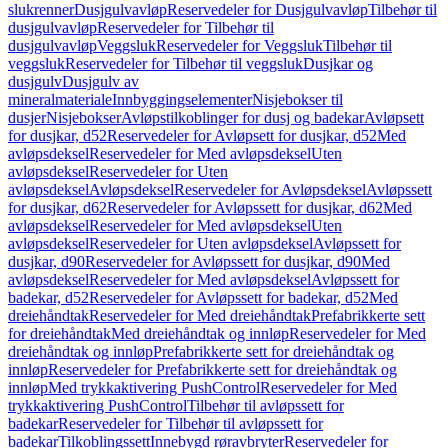
slukrenner
Dusjgulvavløp
Reservedeler for Dusjgulvavløp
Tilbehør til
dusjgulvavløp
Reservedeler for Tilbehør til
dusjgulvavløp
Veggsluk
Reservedeler for Veggsluk
Tilbehør til
veggsluk
Reservedeler for Tilbehør til veggsluk
Dusjkar og
dusjgulv
Dusjgulv av
mineralmateriale
Innbyggingselementer
Nisjebokser til
dusjer
Nisjebokser
Avløpstilkoblinger for dusj og badekar
Avløpsett
for dusjkar, d52
Reservedeler for Avløpsett for dusjkar, d52
Med
avløpsdeksel
Reservedeler for Med avløpsdeksel
Uten
avløpsdeksel
Reservedeler for Uten
avløpsdeksel
Avløpsdeksel
Reservedeler for Avløpsdeksel
Avløpssett
for dusjkar, d62
Reservedeler for Avløpssett for dusjkar, d62
Med
avløpsdeksel
Reservedeler for Med avløpsdeksel
Uten
avløpsdeksel
Reservedeler for Uten avløpsdeksel
Avløpssett for
dusjkar, d90
Reservedeler for Avløpssett for dusjkar, d90
Med
avløpsdeksel
Reservedeler for Med avløpsdeksel
Avløpssett for
badekar, d52
Reservedeler for Avløpssett for badekar, d52
Med
dreiehåndtak
Reservedeler for Med dreiehåndtak
Prefabrikkerte sett
for dreiehåndtak
Med dreiehåndtak og innløp
Reservedeler for Med
dreiehåndtak og innløp
Prefabrikkerte sett for dreiehåndtak og
innløp
Reservedeler for Prefabrikkerte sett for dreiehåndtak og
innløp
Med trykkaktivering PushControl
Reservedeler for Med
trykkaktivering PushControl
Tilbehør til avløpssett for
badekar
Reservedeler for Tilbehør til avløpssett for
badekar
Tilkoblingssett
Innebygd røravbryter
Reservedeler for