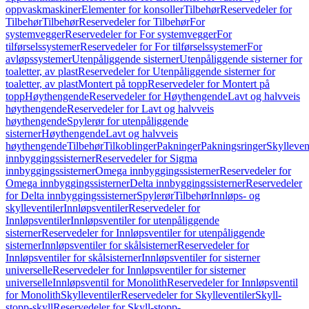
oppvaskmaskiner
Elementer for konsoller
Tilbehør
Reservedeler for
Tilbehør
Tilbehør
Reservedeler for Tilbehør
For
systemvegger
Reservedeler for For systemvegger
For
tilførselssystemer
Reservedeler for For tilførselssystemer
For
avløpssystemer
Utenpåliggende sisterner
Utenpåliggende sisterner for
toaletter, av plast
Reservedeler for Utenpåliggende sisterner for
toaletter, av plast
Montert på topp
Reservedeler for Montert på
topp
Høythengende
Reservedeler for Høythengende
Lavt og halvveis
høythengende
Reservedeler for Lavt og halvveis
høythengende
Spylerør for utenpåliggende
sisterner
Høythengende
Lavt og halvveis
høythengende
Tilbehør
Tilkoblinger
Pakninger
Pakningsringer
Skylleven
innbyggingssisterner
Reservedeler for Sigma
innbyggingssisterner
Omega innbyggingssisterner
Reservedeler for
Omega innbyggingssisterner
Delta innbyggingssisterner
Reservedeler
for Delta innbyggingssisterner
Spylerør
Tilbehør
Innløps- og
skylleventiler
Innløpsventiler
Reservedeler for
Innløpsventiler
Innløpsventiler for utenpåliggende
sisterner
Reservedeler for Innløpsventiler for utenpåliggende
sisterner
Innløpsventiler for skålsisterner
Reservedeler for
Innløpsventiler for skålsisterner
Innløpsventiler for sisterner
universelle
Reservedeler for Innløpsventiler for sisterner
universelle
Innløpsventil for Monolith
Reservedeler for Innløpsventil
for Monolith
Skylleventiler
Reservedeler for Skylleventiler
Skyll-
stopp-skyll
Reservedeler for Skyll-stopp-