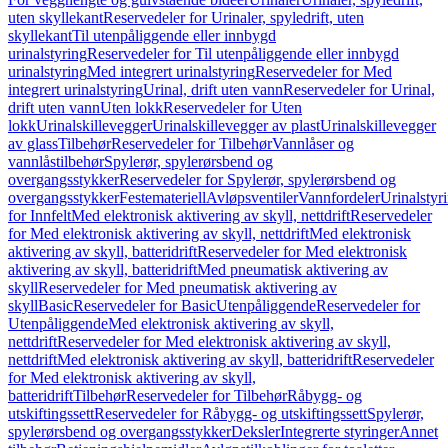
uten skyllekant
Reservedeler for Urinaler, spyledrift, uten
skyllekant
Til utenpåliggende eller innbygd
urinalstyring
Reservedeler for Til utenpåliggende eller innbygd
urinalstyring
Med integrert urinalstyring
Reservedeler for Med
integrert urinalstyring
Urinal, drift uten vann
Reservedeler for Urinal,
drift uten vann
Uten lokk
Reservedeler for Uten
lokk
Urinalskillevegger
Urinalskillevegger av plast
Urinalskillevegger
av glass
Tilbehør
Reservedeler for Tilbehør
Vannlåser og
vannlåstilbehør
Spylerør, spylerørsbend og
overgangsstykker
Reservedeler for Spylerør, spylerørsbend og
overgangsstykker
Festemateriell
Avløpsventiler
Vannfordeler
Urinalstyr
for Innfelt
Med elektronisk aktivering av skyll, nettdrift
Reservedeler
for Med elektronisk aktivering av skyll, nettdrift
Med elektronisk
aktivering av skyll, batteridrift
Reservedeler for Med elektronisk
aktivering av skyll, batteridrift
Med pneumatisk aktivering av
skyll
Reservedeler for Med pneumatisk aktivering av
skyll
Basic
Reservedeler for Basic
Utenpåliggende
Reservedeler for
Utenpåliggende
Med elektronisk aktivering av skyll,
nettdrift
Reservedeler for Med elektronisk aktivering av skyll,
nettdrift
Med elektronisk aktivering av skyll, batteridrift
Reservedeler
for Med elektronisk aktivering av skyll,
batteridrift
Tilbehør
Reservedeler for Tilbehør
Råbygg- og
utskiftingssett
Reservedeler for Råbygg- og utskiftingssett
Spylerør,
spylerørsbend og overgangsstykker
Deksler
Integrerte styringer
Annet