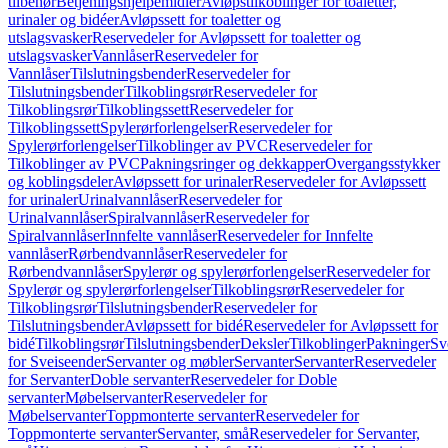
tilbehør
Betjeningshjelpemidler
Avløpstilkoblinger for toaletter,
urinaler og bidéer
Avløpssett for toaletter og
utslagsvasker
Reservedeler for Avløpssett for toaletter og
utslagsvasker
Vannlåser
Reservedeler for
Vannlåser
Tilslutningsbender
Reservedeler for
Tilslutningsbender
Tilkoblingsrør
Reservedeler for
Tilkoblingsrør
Tilkoblingssett
Reservedeler for
Tilkoblingssett
Spylerørforlengelser
Reservedeler for
Spylerørforlengelser
Tilkoblinger av PVC
Reservedeler for
Tilkoblinger av PVC
Pakningsringer og dekkapper
Overgangsstykker
og koblingsdeler
Avløpssett for urinaler
Reservedeler for Avløpssett
for urinaler
Urinalvannlåser
Reservedeler for
Urinalvannlåser
Spiralvannlåser
Reservedeler for
Spiralvannlåser
Innfelte vannlåser
Reservedeler for Innfelte
vannlåser
Rørbendvannlåser
Reservedeler for
Rørbendvannlåser
Spylerør og spylerørforlengelser
Reservedeler for
Spylerør og spylerørforlengelser
Tilkoblingsrør
Reservedeler for
Tilkoblingsrør
Tilslutningsbender
Reservedeler for
Tilslutningsbender
Avløpssett for bidé
Reservedeler for Avløpssett for
bidé
Tilkoblingsrør
Tilslutningsbender
Deksler
Tilkoblinger
Pakninger
Sv
for Sveiseender
Servanter og møbler
Servanter
Servanter
Reservedeler
for Servanter
Doble servanter
Reservedeler for Doble
servanter
Møbelservanter
Reservedeler for
Møbelservanter
Toppmonterte servanter
Reservedeler for
Toppmonterte servanter
Servanter, små
Reservedeler for Servanter,