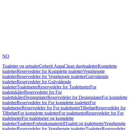
NO
Toaletter og urinaler
Geberit AquaClean dusjtoaletter
Komplette
toaletter
Reservedeler for Komplette toaletter
Vegghengte
toaletter
Reservedeler for Vegghengte toaletter
Gulvstående
toaletter
Reservedeler for Gulvstående
toaletter
Toalettseter
Reservedeler for Toalettseter
For
toalettskåler
Reservedeler for For
toalettskåler
Designplater
Reservedeler for Designplater
For komplette
toaletter
Reservedeler for For komplette toaletter
For
toalettseter
Reservedeler for For toalettseter
Tilbehør
Reservedeler for
Tilbehør
For komplette toaletter
For toalettseter
Reservedeler for For
toalettseter
For toalettseter og komplette
toaletter
Toaletter
Forbruksmateriell
Toalett og toalettseter
Vegghengte
toaletter
Reservedeler for Vegghengte toaletter
Toaletter
Reservedeler