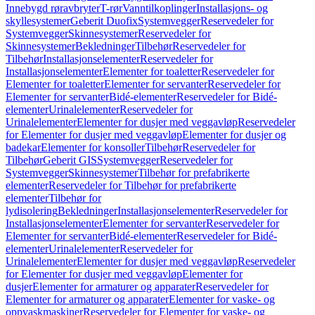
Innebygd røravbryter
T-rør
Vanntilkoplinger
Installasjons- og
skyllesystemer
Geberit Duofix
Systemvegger
Reservedeler for
Systemvegger
Skinnesystemer
Reservedeler for
Skinnesystemer
Bekledninger
Tilbehør
Reservedeler for
Tilbehør
Installasjonselementer
Reservedeler for
Installasjonselementer
Elementer for toaletter
Reservedeler for
Elementer for toaletter
Elementer for servanter
Reservedeler for
Elementer for servanter
Bidé-elementer
Reservedeler for Bidé-
elementer
Urinalelementer
Reservedeler for
Urinalelementer
Elementer for dusjer med veggavløp
Reservedeler
for Elementer for dusjer med veggavløp
Elementer for dusjer og
badekar
Elementer for konsoller
Tilbehør
Reservedeler for
Tilbehør
Geberit GIS
Systemvegger
Reservedeler for
Systemvegger
Skinnesystemer
Tilbehør for prefabrikerte
elementer
Reservedeler for Tilbehør for prefabrikerte
elementer
Tilbehør for
lydisolering
Bekledninger
Installasjonselementer
Reservedeler for
Installasjonselementer
Elementer for servanter
Reservedeler for
Elementer for servanter
Bidé-elementer
Reservedeler for Bidé-
elementer
Urinalelementer
Reservedeler for
Urinalelementer
Elementer for dusjer med veggavløp
Reservedeler
for Elementer for dusjer med veggavløp
Elementer for
dusjer
Elementer for armaturer og apparater
Reservedeler for
Elementer for armaturer og apparater
Elementer for vaske- og
oppvaskmaskiner
Reservedeler for Elementer for vaske- og