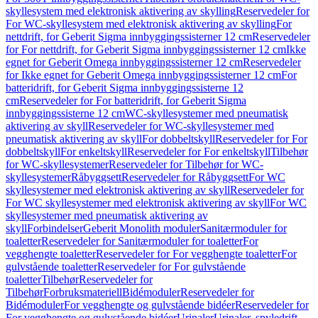
skyllesystem med elektronisk aktivering av skylling
Reservedeler for
For WC-skyllesystem med elektronisk aktivering av skylling
For
nettdrift, for Geberit Sigma innbyggingssisterner 12 cm
Reservedeler
for For nettdrift, for Geberit Sigma innbyggingssisterner 12 cm
Ikke
egnet for Geberit Omega innbyggingssisterner 12 cm
Reservedeler
for Ikke egnet for Geberit Omega innbyggingssisterner 12 cm
For
batteridrift, for Geberit Sigma innbyggingssisterne 12
cm
Reservedeler for For batteridrift, for Geberit Sigma
innbyggingssisterne 12 cm
WC-skyllesystemer med pneumatisk
aktivering av skyll
Reservedeler for WC-skyllesystemer med
pneumatisk aktivering av skyll
For dobbeltskyll
Reservedeler for For
dobbeltskyll
For enkeltskyll
Reservedeler for For enkeltskyll
Tilbehør
for WC-skyllesystemer
Reservedeler for Tilbehør for WC-
skyllesystemer
Råbyggsett
Reservedeler for Råbyggsett
For WC
skyllesystemer med elektronisk aktivering av skyll
Reservedeler for
For WC skyllesystemer med elektronisk aktivering av skyll
For WC
skyllesystemer med pneumatisk aktivering av
skyll
Forbindelser
Geberit Monolith moduler
Sanitærmoduler for
toaletter
Reservedeler for Sanitærmoduler for toaletter
For
vegghengte toaletter
Reservedeler for For vegghengte toaletter
For
gulvstående toaletter
Reservedeler for For gulvstående
toaletter
Tilbehør
Reservedeler for
Tilbehør
Forbruksmateriell
Bidémoduler
Reservedeler for
Bidémoduler
For vegghengte og gulvstående bidéer
Reservedeler for
For vegghengte og gulvstående bidéer
Urinaler
Urinaler, spyledrift,