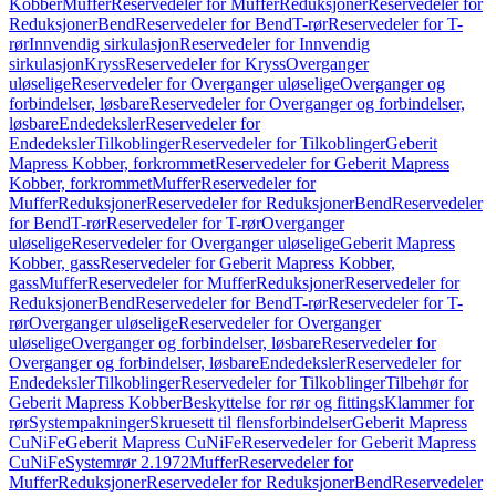
Kobber
Muffer
Reservedeler for Muffer
Reduksjoner
Reservedeler for
Reduksjoner
Bend
Reservedeler for Bend
T-rør
Reservedeler for T-
rør
Innvendig sirkulasjon
Reservedeler for Innvendig
sirkulasjon
Kryss
Reservedeler for Kryss
Overganger
uløselige
Reservedeler for Overganger uløselige
Overganger og
forbindelser, løsbare
Reservedeler for Overganger og forbindelser,
løsbare
Endedeksler
Reservedeler for
Endedeksler
Tilkoblinger
Reservedeler for Tilkoblinger
Geberit
Mapress Kobber, forkrommet
Reservedeler for Geberit Mapress
Kobber, forkrommet
Muffer
Reservedeler for
Muffer
Reduksjoner
Reservedeler for Reduksjoner
Bend
Reservedeler
for Bend
T-rør
Reservedeler for T-rør
Overganger
uløselige
Reservedeler for Overganger uløselige
Geberit Mapress
Kobber, gass
Reservedeler for Geberit Mapress Kobber,
gass
Muffer
Reservedeler for Muffer
Reduksjoner
Reservedeler for
Reduksjoner
Bend
Reservedeler for Bend
T-rør
Reservedeler for T-
rør
Overganger uløselige
Reservedeler for Overganger
uløselige
Overganger og forbindelser, løsbare
Reservedeler for
Overganger og forbindelser, løsbare
Endedeksler
Reservedeler for
Endedeksler
Tilkoblinger
Reservedeler for Tilkoblinger
Tilbehør for
Geberit Mapress Kobber
Beskyttelse for rør og fittings
Klammer for
rør
Systempakninger
Skruesett til flensforbindelser
Geberit Mapress
CuNiFe
Geberit Mapress CuNiFe
Reservedeler for Geberit Mapress
CuNiFe
Systemrør 2.1972
Muffer
Reservedeler for
Muffer
Reduksjoner
Reservedeler for Reduksjoner
Bend
Reservedeler