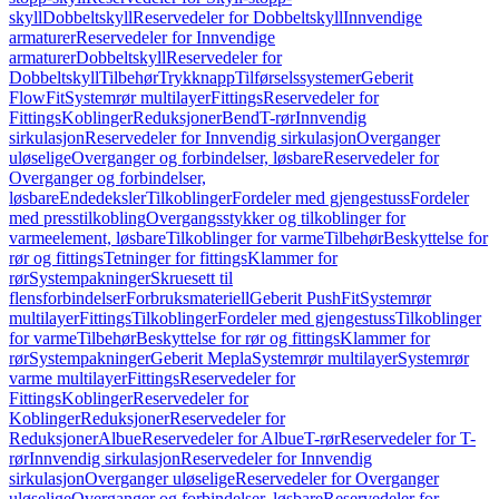
skyll
Dobbeltskyll
Reservedeler for Dobbeltskyll
Innvendige
armaturer
Reservedeler for Innvendige
armaturer
Dobbeltskyll
Reservedeler for
Dobbeltskyll
Tilbehør
Trykknapp
Tilførselssystemer
Geberit
FlowFit
Systemrør multilayer
Fittings
Reservedeler for
Fittings
Koblinger
Reduksjoner
Bend
T-rør
Innvendig
sirkulasjon
Reservedeler for Innvendig sirkulasjon
Overganger
uløselige
Overganger og forbindelser, løsbare
Reservedeler for
Overganger og forbindelser,
løsbare
Endedeksler
Tilkoblinger
Fordeler med gjengestuss
Fordeler
med presstilkobling
Overgangsstykker og tilkoblinger for
varmeelement, løsbare
Tilkoblinger for varme
Tilbehør
Beskyttelse for
rør og fittings
Tetninger for fittings
Klammer for
rør
Systempakninger
Skruesett til
flensforbindelser
Forbruksmateriell
Geberit PushFit
Systemrør
multilayer
Fittings
Tilkoblinger
Fordeler med gjengestuss
Tilkoblinger
for varme
Tilbehør
Beskyttelse for rør og fittings
Klammer for
rør
Systempakninger
Geberit Mepla
Systemrør multilayer
Systemrør
varme multilayer
Fittings
Reservedeler for
Fittings
Koblinger
Reservedeler for
Koblinger
Reduksjoner
Reservedeler for
Reduksjoner
Albue
Reservedeler for Albue
T-rør
Reservedeler for T-
rør
Innvendig sirkulasjon
Reservedeler for Innvendig
sirkulasjon
Overganger uløselige
Reservedeler for Overganger
uløselige
Overganger og forbindelser, løsbare
Reservedeler for