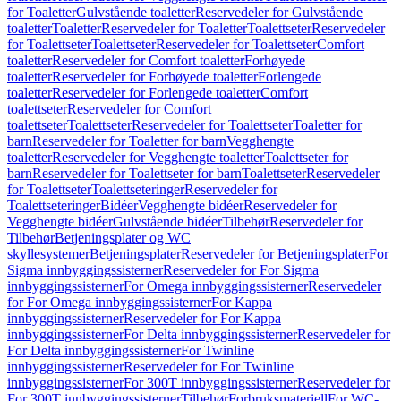
for Toaletter
Gulvstående toaletter
Reservedeler for Gulvstående
toaletter
Toaletter
Reservedeler for Toaletter
Toalettseter
Reservedeler
for Toalettseter
Toalettseter
Reservedeler for Toalettseter
Comfort
toaletter
Reservedeler for Comfort toaletter
Forhøyede
toaletter
Reservedeler for Forhøyede toaletter
Forlengede
toaletter
Reservedeler for Forlengede toaletter
Comfort
toalettseter
Reservedeler for Comfort
toalettseter
Toalettseter
Reservedeler for Toalettseter
Toaletter for
barn
Reservedeler for Toaletter for barn
Vegghengte
toaletter
Reservedeler for Vegghengte toaletter
Toalettseter for
barn
Reservedeler for Toalettseter for barn
Toalettseter
Reservedeler
for Toalettseter
Toalettseteringer
Reservedeler for
Toalettseteringer
Bidéer
Vegghengte bidéer
Reservedeler for
Vegghengte bidéer
Gulvstående bidéer
Tilbehør
Reservedeler for
Tilbehør
Betjeningsplater og WC
skyllesystemer
Betjeningsplater
Reservedeler for Betjeningsplater
For
Sigma innbyggingssisterner
Reservedeler for For Sigma
innbyggingssisterner
For Omega innbyggingssisterner
Reservedeler
for For Omega innbyggingssisterner
For Kappa
innbyggingssisterner
Reservedeler for For Kappa
innbyggingssisterner
For Delta innbyggingssisterner
Reservedeler for
For Delta innbyggingssisterner
For Twinline
innbyggingssisterner
Reservedeler for For Twinline
innbyggingssisterner
For 300T innbyggingssisterner
Reservedeler for
For 300T innbyggingssisterner
Tilbehør
Forbruksmateriell
For WC-