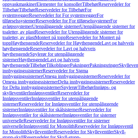
oppvaskmaskiner
Elementer for konsoller
Tilbehør
Reservedeler for
Tilbehør
Tilbehør
Reservedeler for Tilbehør
For
systemvegger
Reservedeler for For systemvegger
For
tilførselssystemer
Reservedeler for For tilførselssystemer
For
avløpssystemer
Utenpåliggende sisterner
Utenpåliggende sisterner for
toaletter, av plast
Reservedeler for Utenpåliggende sisterner for
toaletter, av plast
Montert på topp
Reservedeler for Montert på
topp
Høythengende
Reservedeler for Høythengende
Lavt og halvveis
høythengende
Reservedeler for Lavt og halvveis
høythengende
Spylerør for utenpåliggende
sisterner
Høythengende
Lavt og halvveis
høythengende
Tilbehør
Tilkoblinger
Pakninger
Pakningsringer
Skylleven
innbyggingssisterner
Reservedeler for Sigma
innbyggingssisterner
Omega innbyggingssisterner
Reservedeler for
Omega innbyggingssisterner
Delta innbyggingssisterner
Reservedeler
for Delta innbyggingssisterner
Spylerør
Tilbehør
Innløps- og
skylleventiler
Innløpsventiler
Reservedeler for
Innløpsventiler
Innløpsventiler for utenpåliggende
sisterner
Reservedeler for Innløpsventiler for utenpåliggende
sisterner
Innløpsventiler for skålsisterner
Reservedeler for
Innløpsventiler for skålsisterner
Innløpsventiler for sisterner
universelle
Reservedeler for Innløpsventiler for sisterner
universelle
Innløpsventil for Monolith
Reservedeler for Innløpsventil
for Monolith
Skylleventiler
Reservedeler for Skylleventiler
Skyll-
stopp-skyll
Reservedeler for Skyll-stopp-