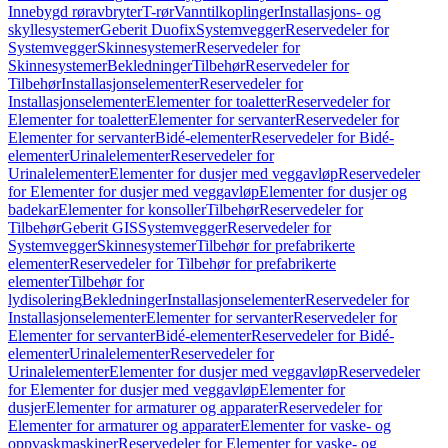
Innebygd røravbryter
T-rør
Vanntilkoplinger
Installasjons- og
skyllesystemer
Geberit Duofix
Systemvegger
Reservedeler for
Systemvegger
Skinnesystemer
Reservedeler for
Skinnesystemer
Bekledninger
Tilbehør
Reservedeler for
Tilbehør
Installasjonselementer
Reservedeler for
Installasjonselementer
Elementer for toaletter
Reservedeler for
Elementer for toaletter
Elementer for servanter
Reservedeler for
Elementer for servanter
Bidé-elementer
Reservedeler for Bidé-
elementer
Urinalelementer
Reservedeler for
Urinalelementer
Elementer for dusjer med veggavløp
Reservedeler
for Elementer for dusjer med veggavløp
Elementer for dusjer og
badekar
Elementer for konsoller
Tilbehør
Reservedeler for
Tilbehør
Geberit GIS
Systemvegger
Reservedeler for
Systemvegger
Skinnesystemer
Tilbehør for prefabrikerte
elementer
Reservedeler for Tilbehør for prefabrikerte
elementer
Tilbehør for
lydisolering
Bekledninger
Installasjonselementer
Reservedeler for
Installasjonselementer
Elementer for servanter
Reservedeler for
Elementer for servanter
Bidé-elementer
Reservedeler for Bidé-
elementer
Urinalelementer
Reservedeler for
Urinalelementer
Elementer for dusjer med veggavløp
Reservedeler
for Elementer for dusjer med veggavløp
Elementer for
dusjer
Elementer for armaturer og apparater
Reservedeler for
Elementer for armaturer og apparater
Elementer for vaske- og
oppvaskmaskiner
Reservedeler for Elementer for vaske- og