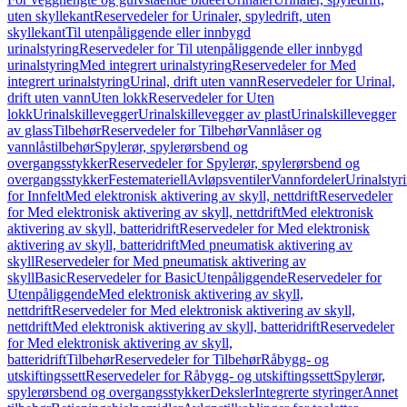
uten skyllekant
Reservedeler for Urinaler, spyledrift, uten
skyllekant
Til utenpåliggende eller innbygd
urinalstyring
Reservedeler for Til utenpåliggende eller innbygd
urinalstyring
Med integrert urinalstyring
Reservedeler for Med
integrert urinalstyring
Urinal, drift uten vann
Reservedeler for Urinal,
drift uten vann
Uten lokk
Reservedeler for Uten
lokk
Urinalskillevegger
Urinalskillevegger av plast
Urinalskillevegger
av glass
Tilbehør
Reservedeler for Tilbehør
Vannlåser og
vannlåstilbehør
Spylerør, spylerørsbend og
overgangsstykker
Reservedeler for Spylerør, spylerørsbend og
overgangsstykker
Festemateriell
Avløpsventiler
Vannfordeler
Urinalstyr
for Innfelt
Med elektronisk aktivering av skyll, nettdrift
Reservedeler
for Med elektronisk aktivering av skyll, nettdrift
Med elektronisk
aktivering av skyll, batteridrift
Reservedeler for Med elektronisk
aktivering av skyll, batteridrift
Med pneumatisk aktivering av
skyll
Reservedeler for Med pneumatisk aktivering av
skyll
Basic
Reservedeler for Basic
Utenpåliggende
Reservedeler for
Utenpåliggende
Med elektronisk aktivering av skyll,
nettdrift
Reservedeler for Med elektronisk aktivering av skyll,
nettdrift
Med elektronisk aktivering av skyll, batteridrift
Reservedeler
for Med elektronisk aktivering av skyll,
batteridrift
Tilbehør
Reservedeler for Tilbehør
Råbygg- og
utskiftingssett
Reservedeler for Råbygg- og utskiftingssett
Spylerør,
spylerørsbend og overgangsstykker
Deksler
Integrerte styringer
Annet