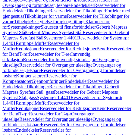
Overganger og forbindelser, løsbare
Endedeksler
Reservedeler for
Endedeksler
Tilkoblinger
Reservedeler for Tilkoblinger
Fordeler med
gjengestuss
Tilkoblinger for varme
Reservedeler for Tilkoblinger for
varme
Tilbehør
Beskyttelse for rør og fittings
Klammer for
rør
Systempakninger
Skruesett til flensforbindelser
Geberit Mapress
Syrefast Stål
Geberit Mapress Syrefast Stål
Reservedeler for Geberit
Mapress Syrefast Stål
Systemrør 1.4401
Reservedeler for Systemrør
1.4401
Rørnippel
Muffer
Reservedeler for
Muffer
Reduksjoner
Reservedeler for Reduksjoner
Bend
Reservedeler
for Bend
T-rør
Reservedeler for T-rør
Innvendig
sirkulasjon
Reservedeler for Innvendig sirkulasjon
Overganger
uløselige
Reservedeler for Overganger uløselige
Overganger og
forbindelser, løsbare
Reservedeler for Overganger og forbindelser,
løsbare
Kompensatorer
Reservedeler for
Kompensatorer
Gjennomføringer
Endedeksler
Reservedeler for
Endedeksler
Tilkoblinger
Reservedeler for Tilkoblinger
Geberit
Mapress Syrefast Stål, gass
Reservedeler for Geberit Mapress
Syrefast Stål, gass
Systemrør 1.4401
Reservedeler for Systemrør
1.4401
Rørnippel
Muffer
Reservedeler for
Muffer
Reduksjoner
Reservedeler for Reduksjoner
Bend
Reservedeler
for Bend
T-rør
Reservedeler for T-rør
Overganger
uløselige
Reservedeler for Overganger uløselige
Overganger og
forbindelser, løsbare
Reservedeler for Overganger og forbindelser,
løsbare
Endedeksler
Reservedeler for