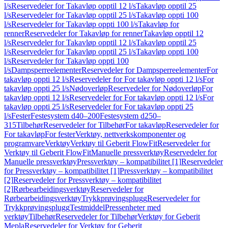
l/s
Reservedeler for Takavløp opptil 12 l/s
Takavløp opptil 25
l/s
Reservedeler for Takavløp opptil 25 l/s
Takavløp oppti 100
l/s
Reservedeler for Takavløp oppti 100 l/s
Takavløp for
renner
Reservedeler for Takavløp for renner
Takavløp opptil 12
l/s
Reservedeler for Takavløp opptil 12 l/s
Takavløp opptil 25
l/s
Reservedeler for Takavløp opptil 25 l/s
Takavløp oppti 100
l/s
Reservedeler for Takavløp oppti 100
l/s
Dampsperreelementer
Reservedeler for Dampsperreelementer
For
takavløp oppti 12 l/s
Reservedeler for For takavløp oppti 12 l/s
For
takavløp oppti 25 l/s
Nødoverløp
Reservedeler for Nødoverløp
For
takavløp oppti 12 l/s
Reservedeler for For takavløp oppti 12 l/s
For
takavløp oppti 25 l/s
Reservedeler for For takavløp oppti 25
l/s
Fester
Festesystem d40–200
Festesystem d250–
315
Tilbehør
Reservedeler for Tilbehør
For takavløp
Reservedeler for
For takavløp
For fester
Verktøy, nettverkskomponenter og
programvare
Verktøy
Verktøy til Geberit FlowFit
Reservedeler for
Verktøy til Geberit FlowFit
Manuelle pressverktøy
Reservedeler for
Manuelle pressverktøy
Pressverktøy – kompatibilitet [1]
Reservedeler
for Pressverktøy – kompatibilitet [1]
Pressverktøy – kompatibilitet
[2]
Reservedeler for Pressverktøy – kompatibilitet
[2]
Rørbearbeidingsverktøy
Reservedeler for
Rørbearbeidingsverktøy
Trykkprøvingsplugg
Reservedeler for
Trykkprøvingsplugg
Testmiddel
Pressenheter med
verktøy
Tilbehør
Reservedeler for Tilbehør
Verktøy for Geberit
Mepla
Reservedeler for Verktøy for Geberit