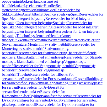
oppbevaringsbokser
Håndklestang og
håndklekroker
Lyselementer
Hendler
Sett
støtteben
Magnettavler
Stikkontakter
Reservedeler for
Stikkontakter
Annet tilbehør
Speil og speilskap
Speil
Reservedeler for
Speil
Med integrert belysning
Reservedeler for Med integrert
belysning
Uten integrert belysning
Speilskap
Reservedeler for
Speilskap
Med integrert belysning
Reservedeler for Med integrert
belysning
Uten integrert belysning
Reservedeler for Uten integrert
belysning
Tilbehør
Lyselementer
Hendler
Annet
tilbehør
Stikkontakter
Armaturer
Servantarmaturer
Reservedeler for
Servantarmaturer
Montering av stativ, nettdrift
Reservedeler for
Montering av stativ, nettdrift
Stativmontering,
batteridrift
Reservedeler for Stativmontering, batteridrift
Stående
montasje, blandebatteri med enhåndsgrep
Reservedeler for Stående
montasje, blandebatteri med enhåndsgrep
Veggmontasje,
nettdrift
Reservedeler for Veggmontasje, nettdrift
Veggmontasje,
batteridrift
Reservedeler for Veggmontasje,
batteridrift
Tilbehør
Reservedeler for Tilbehør
For
servantkraner
Reservedeler for For servantkraner
Utstyrstilkoblinger
for vaskeområde, kjøkkenvask, apparater og utslagsvask
Avløpssett
for servant
Reservedeler for Avløpssett for
servant
Rørbendvannlåser
Reservedeler for
Rørbendvannlåser
Dykkrørvannlåser for servanter
Reservedeler for
Dykkrørvannlåser for servanter
Dykkrørvannlåser for servanter,
plassbeparende modell
Reservedeler for Dykkrørvannlåser for