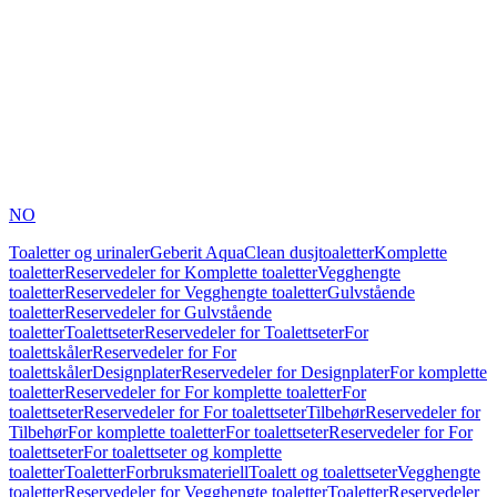
NO
Toaletter og urinaler
Geberit AquaClean dusjtoaletter
Komplette
toaletter
Reservedeler for Komplette toaletter
Vegghengte
toaletter
Reservedeler for Vegghengte toaletter
Gulvstående
toaletter
Reservedeler for Gulvstående
toaletter
Toalettseter
Reservedeler for Toalettseter
For
toalettskåler
Reservedeler for For
toalettskåler
Designplater
Reservedeler for Designplater
For komplette
toaletter
Reservedeler for For komplette toaletter
For
toalettseter
Reservedeler for For toalettseter
Tilbehør
Reservedeler for
Tilbehør
For komplette toaletter
For toalettseter
Reservedeler for For
toalettseter
For toalettseter og komplette
toaletter
Toaletter
Forbruksmateriell
Toalett og toalettseter
Vegghengte
toaletter
Reservedeler for Vegghengte toaletter
Toaletter
Reservedeler