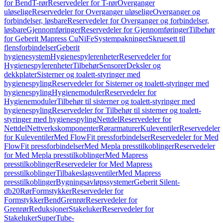
for Bend
T-rør
Reservedeler for T-rør
Overganger
uløselige
Reservedeler for Overganger uløselige
Overganger og
forbindelser, løsbare
Reservedeler for Overganger og forbindelser,
løsbare
Gjennomføringer
Reservedeler for Gjennomføringer
Tilbehør
for Geberit Mapress CuNiFe
Systempakninger
Skruesett til
flensforbindelser
Geberit
hygienesystem
Hygienespylerenheter
Reservedeler for
Hygienespylerenheter
Tilbehør
Sensorer
Deksler og
dekkplater
Sisterner og toalett-styringer med
hygienespyling
Reservedeler for Sisterner og toalett-styringer med
hygienespyling
Hygienemoduler
Reservedeler for
Hygienemoduler
Tilbehør til sisterner og toalett-styringer med
hygienespyling
Reservedeler for Tilbehør til sisterner og toalett-
styringer med hygienespyling
Nettdel
Reservedeler for
Nettdel
Nettverkskomponenter
Rørarmaturer
Kuleventiler
Reservedeler
for Kuleventiler
Med FlowFit pressforbindelser
Reservedeler for Med
FlowFit pressforbindelser
Med Mepla presstilkoblinger
Reservedeler
for Med Mepla presstilkoblinger
Med Mapress
presstilkoblinger
Reservedeler for Med Mapress
presstilkoblinger
Tilbakeslagsventiler
Med Mapress
presstilkoblinger
Bygningsavløpssystemer
Geberit Silent-
db20
Rør
Formstykker
Reservedeler for
Formstykker
Bend
Grenrør
Reservedeler for
Grenrør
Reduksjoner
Stakeluker
Reservedeler for
Stakeluker
SuperTube-