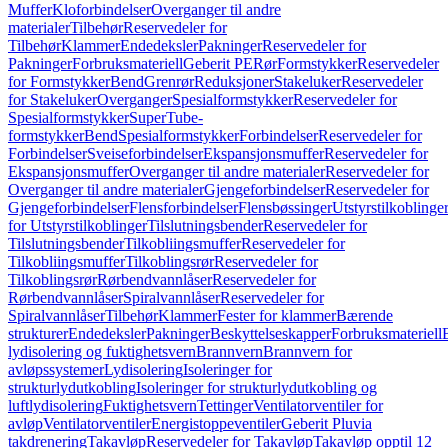
Muffer
Kloforbindelser
Overganger til andre
materialer
Tilbehør
Reservedeler for
Tilbehør
Klammer
Endedeksler
Pakninger
Reservedeler for
Pakninger
Forbruksmateriell
Geberit PE
Rør
Formstykker
Reservedeler
for Formstykker
Bend
Grenrør
Reduksjoner
Stakeluker
Reservedeler
for Stakeluker
Overganger
Spesialformstykker
Reservedeler for
Spesialformstykker
SuperTube-
formstykker
Bend
Spesialformstykker
Forbindelser
Reservedeler for
Forbindelser
Sveiseforbindelser
Ekspansjonsmuffer
Reservedeler for
Ekspansjonsmuffer
Overganger til andre materialer
Reservedeler for
Overganger til andre materialer
Gjengeforbindelser
Reservedeler for
Gjengeforbindelser
Flensforbindelser
Flensbøssinger
Utstyrstilkoblinge
for Utstyrstilkoblinger
Tilslutningsbender
Reservedeler for
Tilslutningsbender
Tilkobliingsmuffer
Reservedeler for
Tilkobliingsmuffer
Tilkoblingsrør
Reservedeler for
Tilkoblingsrør
Rørbendvannlåser
Reservedeler for
Rørbendvannlåser
Spiralvannlåser
Reservedeler for
Spiralvannlåser
Tilbehør
Klammer
Fester for klammer
Bærende
strukturer
Endedeksler
Pakninger
Beskyttelseskapper
Forbruksmateriell
lydisolering og fuktighetsvern
Brannvern
Brannvern for
avløpssystemer
Lydisolering
Isoleringer for
strukturlydutkobling
Isoleringer for strukturlydutkobling og
luftlydisolering
Fuktighetsvern
Tettinger
Ventilatorventiler for
avløp
Ventilatorventiler
Energistoppeventiler
Geberit Pluvia
takdrenering
Takavløp
Reservedeler for Takavløp
Takavløp opptil 12