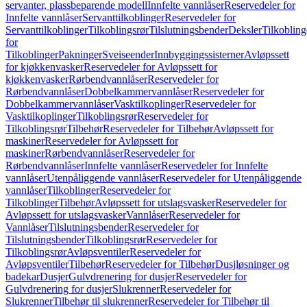
servanter, plassbeparende modell
Innfelte vannlåser
Reservedeler for
Innfelte vannlåser
Servanttilkoblinger
Reservedeler for
Servanttilkoblinger
Tilkoblingsrør
Tilslutningsbender
Deksler
Tilkobling
for
Tilkoblinger
Pakninger
Sveiseender
Innbyggingssisterner
Avløpssett
for kjøkkenvasker
Reservedeler for Avløpssett for
kjøkkenvasker
Rørbendvannlåser
Reservedeler for
Rørbendvannlåser
Dobbelkammervannlåser
Reservedeler for
Dobbelkammervannlåser
Vasktilkoplinger
Reservedeler for
Vasktilkoplinger
Tilkoblingsrør
Reservedeler for
Tilkoblingsrør
Tilbehør
Reservedeler for Tilbehør
Avløpssett for
maskiner
Reservedeler for Avløpssett for
maskiner
Rørbendvannlåser
Reservedeler for
Rørbendvannlåser
Innfelte vannlåser
Reservedeler for Innfelte
vannlåser
Utenpåliggende vannlåser
Reservedeler for Utenpåliggende
vannlåser
Tilkoblinger
Reservedeler for
Tilkoblinger
Tilbehør
Avløpssett for utslagsvasker
Reservedeler for
Avløpssett for utslagsvasker
Vannlåser
Reservedeler for
Vannlåser
Tilslutningsbender
Reservedeler for
Tilslutningsbender
Tilkoblingsrør
Reservedeler for
Tilkoblingsrør
Avløpsventiler
Reservedeler for
Avløpsventiler
Tilbehør
Reservedeler for Tilbehør
Dusjløsninger og
badekar
Dusjer
Gulvdrenering for dusjer
Reservedeler for
Gulvdrenering for dusjer
Slukrenner
Reservedeler for
Slukrenner
Tilbehør til slukrenner
Reservedeler for Tilbehør til