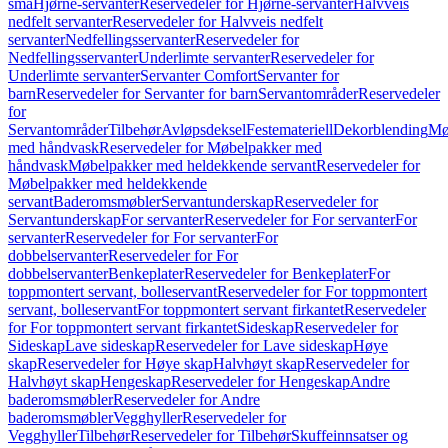
små
Hjørne-servanter
Reservedeler for Hjørne-servanter
Halvveis
nedfelt servanter
Reservedeler for Halvveis nedfelt
servanter
Nedfellingsservanter
Reservedeler for
Nedfellingsservanter
Underlimte servanter
Reservedeler for
Underlimte servanter
Servanter Comfort
Servanter for
barn
Reservedeler for Servanter for barn
Servantområder
Reservedeler
for
Servantområder
Tilbehør
Avløpsdeksel
Festemateriell
Dekorblending
Mø
med håndvask
Reservedeler for Møbelpakker med
håndvask
Møbelpakker med heldekkende servant
Reservedeler for
Møbelpakker med heldekkende
servant
Baderomsmøbler
Servantunderskap
Reservedeler for
Servantunderskap
For servanter
Reservedeler for For servanter
For
servanter
Reservedeler for For servanter
For
dobbelservanter
Reservedeler for For
dobbelservanter
Benkeplater
Reservedeler for Benkeplater
For
toppmontert servant, bolleservant
Reservedeler for For toppmontert
servant, bolleservant
For toppmontert servant firkantet
Reservedeler
for For toppmontert servant firkantet
Sideskap
Reservedeler for
Sideskap
Lave sideskap
Reservedeler for Lave sideskap
Høye
skap
Reservedeler for Høye skap
Halvhøyt skap
Reservedeler for
Halvhøyt skap
Hengeskap
Reservedeler for Hengeskap
Andre
baderomsmøbler
Reservedeler for Andre
baderomsmøbler
Vegghyller
Reservedeler for
Vegghyller
Tilbehør
Reservedeler for Tilbehør
Skuffeinnsatser og