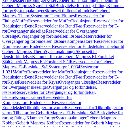
Endedeksler
Tilkoblinger
Reservedeler for Tilkoblinger
Tilbehør til
Geberit Mapress Syrefast Stål
Beskyttelse for rør og fittings
Klammer
for rør
Systempakninger
Skruesett til flensforbindelser
Geberit
Mapress Therm
Systemrør Therm
Fittings
Reservedeler for
Fittings
Muffer
Reservedeler for Muffer
Reduksjoner
Reservedeler for
Reduksjoner
Bend
Reservedeler for Bend
T-rør
Reservedeler for T-
rør
Overganger uløselige
Reservedeler for Overganger
uløselige
Overganger og forbindelser, løsbare
Reservedeler for
Overganger og forbindelser, løsbare
Kompensatorer
Reservedeler for
Kompensatorer
Endedeksler
Reservedeler for Endedeksler
Tilbehør til
Geberit Mapress Therm
Systempakninger
Skruesett til
flensforbindelser
Klammer for rør
Geberit Mapress El-Forsinket
Stål
Geberit Mapress El-Forsinket Stål
Reservedeler for Geberit
Mapress El-Forsinket Stål
Systemrør 1.0034
Systemrør
1.0215
Muffer
Reservedeler for Muffer
Reduksjoner
Reservedeler for
Reduksjoner
Bend
Reservedeler for Bend
T-rør
Reservedeler for T-
rør
Kryss
Reservedeler for Kryss
Overganger uløselige
Reservedeler
for Overganger uløselige
Overganger og forbindelser,
løsbare
Reservedeler for Overganger og forbindelser,
løsbare
Kompensatorer
Reservedeler for
Kompensatorer
Endedeksler
Reservedeler for
Endedeksler
Tilkoblinger for varme
Reservedeler for Tilkoblinger for
varme
Tilbehør for Geberit Mapress El-Forsinket Stål
Beskyttelse for
rør og fittings
Klammer for rør
Systempakninger
Geberit Mapress
Kobber
Geberit Mapress Kobber
Reservedeler for Geberit Mapress