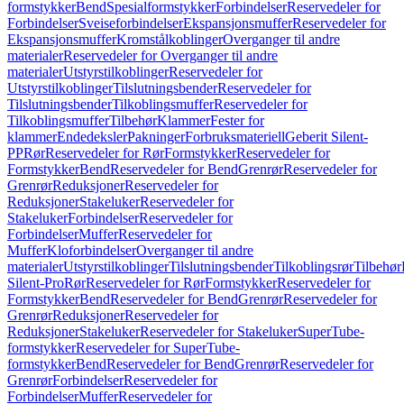
formstykker
Bend
Spesialformstykker
Forbindelser
Reservedeler for
Forbindelser
Sveiseforbindelser
Ekspansjonsmuffer
Reservedeler for
Ekspansjonsmuffer
Kromstålkoblinger
Overganger til andre
materialer
Reservedeler for Overganger til andre
materialer
Utstyrstilkoblinger
Reservedeler for
Utstyrstilkoblinger
Tilslutningsbender
Reservedeler for
Tilslutningsbender
Tilkoblingsmuffer
Reservedeler for
Tilkoblingsmuffer
Tilbehør
Klammer
Fester for
klammer
Endedeksler
Pakninger
Forbruksmateriell
Geberit Silent-
PP
Rør
Reservedeler for Rør
Formstykker
Reservedeler for
Formstykker
Bend
Reservedeler for Bend
Grenrør
Reservedeler for
Grenrør
Reduksjoner
Reservedeler for
Reduksjoner
Stakeluker
Reservedeler for
Stakeluker
Forbindelser
Reservedeler for
Forbindelser
Muffer
Reservedeler for
Muffer
Kloforbindelser
Overganger til andre
materialer
Utstyrstilkoblinger
Tilslutningsbender
Tilkoblingsrør
Tilbehør
Silent-Pro
Rør
Reservedeler for Rør
Formstykker
Reservedeler for
Formstykker
Bend
Reservedeler for Bend
Grenrør
Reservedeler for
Grenrør
Reduksjoner
Reservedeler for
Reduksjoner
Stakeluker
Reservedeler for Stakeluker
SuperTube-
formstykker
Reservedeler for SuperTube-
formstykker
Bend
Reservedeler for Bend
Grenrør
Reservedeler for
Grenrør
Forbindelser
Reservedeler for
Forbindelser
Muffer
Reservedeler for