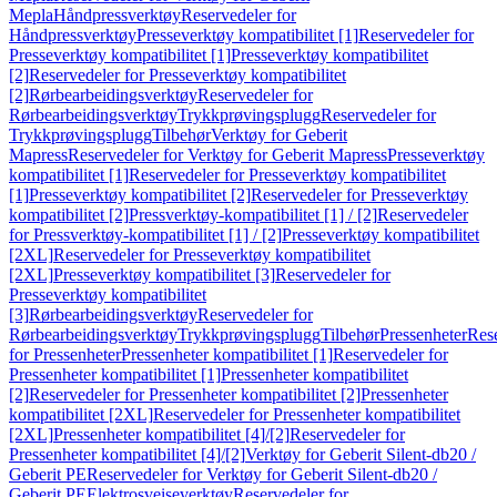
Mepla
Håndpressverktøy
Reservedeler for
Håndpressverktøy
Presseverktøy kompatibilitet [1]
Reservedeler for
Presseverktøy kompatibilitet [1]
Presseverktøy kompatibilitet
[2]
Reservedeler for Presseverktøy kompatibilitet
[2]
Rørbearbeidingsverktøy
Reservedeler for
Rørbearbeidingsverktøy
Trykkprøvingsplugg
Reservedeler for
Trykkprøvingsplugg
Tilbehør
Verktøy for Geberit
Mapress
Reservedeler for Verktøy for Geberit Mapress
Presseverktøy
kompatibilitet [1]
Reservedeler for Presseverktøy kompatibilitet
[1]
Presseverktøy kompatibilitet [2]
Reservedeler for Presseverktøy
kompatibilitet [2]
Pressverktøy-kompatibilitet [1] / [2]
Reservedeler
for Pressverktøy-kompatibilitet [1] / [2]
Presseverktøy kompatibilitet
[2XL]
Reservedeler for Presseverktøy kompatibilitet
[2XL]
Presseverktøy kompatibilitet [3]
Reservedeler for
Presseverktøy kompatibilitet
[3]
Rørbearbeidingsverktøy
Reservedeler for
Rørbearbeidingsverktøy
Trykkprøvingsplugg
Tilbehør
Pressenheter
Res
for Pressenheter
Pressenheter kompatibilitet [1]
Reservedeler for
Pressenheter kompatibilitet [1]
Pressenheter kompatibilitet
[2]
Reservedeler for Pressenheter kompatibilitet [2]
Pressenheter
kompatibilitet [2XL]
Reservedeler for Pressenheter kompatibilitet
[2XL]
Pressenheter kompatibilitet [4]/[2]
Reservedeler for
Pressenheter kompatibilitet [4]/[2]
Verktøy for Geberit Silent-db20 /
Geberit PE
Reservedeler for Verktøy for Geberit Silent-db20 /
Geberit PE
Elektrosveiseverktøy
Reservedeler for