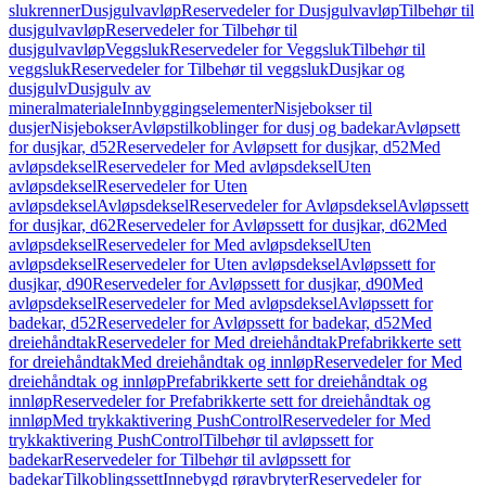
slukrenner
Dusjgulvavløp
Reservedeler for Dusjgulvavløp
Tilbehør til
dusjgulvavløp
Reservedeler for Tilbehør til
dusjgulvavløp
Veggsluk
Reservedeler for Veggsluk
Tilbehør til
veggsluk
Reservedeler for Tilbehør til veggsluk
Dusjkar og
dusjgulv
Dusjgulv av
mineralmateriale
Innbyggingselementer
Nisjebokser til
dusjer
Nisjebokser
Avløpstilkoblinger for dusj og badekar
Avløpsett
for dusjkar, d52
Reservedeler for Avløpsett for dusjkar, d52
Med
avløpsdeksel
Reservedeler for Med avløpsdeksel
Uten
avløpsdeksel
Reservedeler for Uten
avløpsdeksel
Avløpsdeksel
Reservedeler for Avløpsdeksel
Avløpssett
for dusjkar, d62
Reservedeler for Avløpssett for dusjkar, d62
Med
avløpsdeksel
Reservedeler for Med avløpsdeksel
Uten
avløpsdeksel
Reservedeler for Uten avløpsdeksel
Avløpssett for
dusjkar, d90
Reservedeler for Avløpssett for dusjkar, d90
Med
avløpsdeksel
Reservedeler for Med avløpsdeksel
Avløpssett for
badekar, d52
Reservedeler for Avløpssett for badekar, d52
Med
dreiehåndtak
Reservedeler for Med dreiehåndtak
Prefabrikkerte sett
for dreiehåndtak
Med dreiehåndtak og innløp
Reservedeler for Med
dreiehåndtak og innløp
Prefabrikkerte sett for dreiehåndtak og
innløp
Reservedeler for Prefabrikkerte sett for dreiehåndtak og
innløp
Med trykkaktivering PushControl
Reservedeler for Med
trykkaktivering PushControl
Tilbehør til avløpssett for
badekar
Reservedeler for Tilbehør til avløpssett for
badekar
Tilkoblingssett
Innebygd røravbryter
Reservedeler for