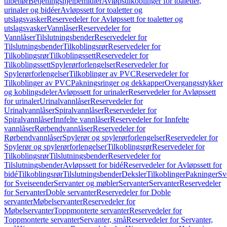
tilbehør
Betjeningshjelpemidler
Avløpstilkoblinger for toaletter,
urinaler og bidéer
Avløpssett for toaletter og
utslagsvasker
Reservedeler for Avløpssett for toaletter og
utslagsvasker
Vannlåser
Reservedeler for
Vannlåser
Tilslutningsbender
Reservedeler for
Tilslutningsbender
Tilkoblingsrør
Reservedeler for
Tilkoblingsrør
Tilkoblingssett
Reservedeler for
Tilkoblingssett
Spylerørforlengelser
Reservedeler for
Spylerørforlengelser
Tilkoblinger av PVC
Reservedeler for
Tilkoblinger av PVC
Pakningsringer og dekkapper
Overgangsstykker
og koblingsdeler
Avløpssett for urinaler
Reservedeler for Avløpssett
for urinaler
Urinalvannlåser
Reservedeler for
Urinalvannlåser
Spiralvannlåser
Reservedeler for
Spiralvannlåser
Innfelte vannlåser
Reservedeler for Innfelte
vannlåser
Rørbendvannlåser
Reservedeler for
Rørbendvannlåser
Spylerør og spylerørforlengelser
Reservedeler for
Spylerør og spylerørforlengelser
Tilkoblingsrør
Reservedeler for
Tilkoblingsrør
Tilslutningsbender
Reservedeler for
Tilslutningsbender
Avløpssett for bidé
Reservedeler for Avløpssett for
bidé
Tilkoblingsrør
Tilslutningsbender
Deksler
Tilkoblinger
Pakninger
Sv
for Sveiseender
Servanter og møbler
Servanter
Servanter
Reservedeler
for Servanter
Doble servanter
Reservedeler for Doble
servanter
Møbelservanter
Reservedeler for
Møbelservanter
Toppmonterte servanter
Reservedeler for
Toppmonterte servanter
Servanter, små
Reservedeler for Servanter,