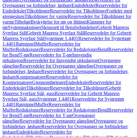
Overganger og forbindelser, løsbare
Endedeksler
Reservedeler for
Endedeksler
Tilkoblinger
Reservedeler for Tilkoblinger
Fordeler med
gjengestuss
Tilkoblinger for varme
Reservedeler for Tilkoblinger for
varme
Tilbehør
Beskyttelse for rør og fittings
Klammer for
rør
Systempakninger
Skruesett til flensforbindelser
Geberit Mapress
Syrefast Stål
Geberit Mapress Syrefast Stål
Reservedeler for Geberit
Mapress Syrefast Stål
Systemrør 1.4401
Reservedeler for Systemrør
1.4401
Rørnippel
Muffer
Reservedeler for
Muffer
Reduksjoner
Reservedeler for Reduksjoner
Bend
Reservedeler
for Bend
T-rør
Reservedeler for T-rør
Innvendig
sirkulasjon
Reservedeler for Innvendig sirkulasjon
Overganger
uløselige
Reservedeler for Overganger uløselige
Overganger og
forbindelser, løsbare
Reservedeler for Overganger og forbindelser,
løsbare
Kompensatorer
Reservedeler for
Kompensatorer
Gjennomføringer
Endedeksler
Reservedeler for
Endedeksler
Tilkoblinger
Reservedeler for Tilkoblinger
Geberit
Mapress Syrefast Stål, gass
Reservedeler for Geberit Mapress
Syrefast Stål, gass
Systemrør 1.4401
Reservedeler for Systemrør
1.4401
Rørnippel
Muffer
Reservedeler for
Muffer
Reduksjoner
Reservedeler for Reduksjoner
Bend
Reservedeler
for Bend
T-rør
Reservedeler for T-rør
Overganger
uløselige
Reservedeler for Overganger uløselige
Overganger og
forbindelser, løsbare
Reservedeler for Overganger og forbindelser,
løsbare
Endedeksler
Reservedeler for