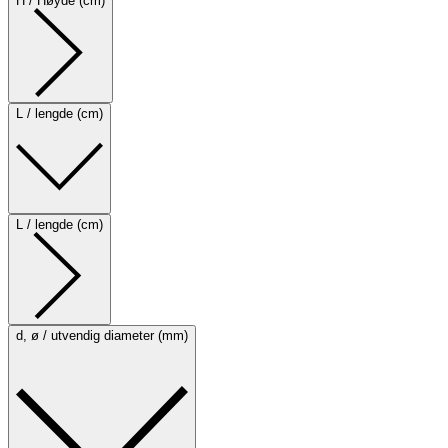
H / Høyde (cm)
L / lengde (cm)
L / lengde (cm)
d, ø / utvendig diameter (mm)