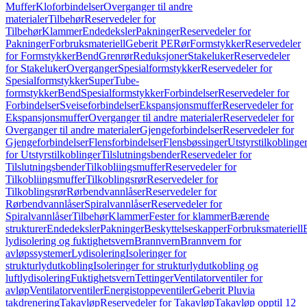
Muffer
Kloforbindelser
Overganger til andre
materialer
Tilbehør
Reservedeler for
Tilbehør
Klammer
Endedeksler
Pakninger
Reservedeler for
Pakninger
Forbruksmateriell
Geberit PE
Rør
Formstykker
Reservedeler
for Formstykker
Bend
Grenrør
Reduksjoner
Stakeluker
Reservedeler
for Stakeluker
Overganger
Spesialformstykker
Reservedeler for
Spesialformstykker
SuperTube-
formstykker
Bend
Spesialformstykker
Forbindelser
Reservedeler for
Forbindelser
Sveiseforbindelser
Ekspansjonsmuffer
Reservedeler for
Ekspansjonsmuffer
Overganger til andre materialer
Reservedeler for
Overganger til andre materialer
Gjengeforbindelser
Reservedeler for
Gjengeforbindelser
Flensforbindelser
Flensbøssinger
Utstyrstilkoblinge
for Utstyrstilkoblinger
Tilslutningsbender
Reservedeler for
Tilslutningsbender
Tilkobliingsmuffer
Reservedeler for
Tilkobliingsmuffer
Tilkoblingsrør
Reservedeler for
Tilkoblingsrør
Rørbendvannlåser
Reservedeler for
Rørbendvannlåser
Spiralvannlåser
Reservedeler for
Spiralvannlåser
Tilbehør
Klammer
Fester for klammer
Bærende
strukturer
Endedeksler
Pakninger
Beskyttelseskapper
Forbruksmateriell
lydisolering og fuktighetsvern
Brannvern
Brannvern for
avløpssystemer
Lydisolering
Isoleringer for
strukturlydutkobling
Isoleringer for strukturlydutkobling og
luftlydisolering
Fuktighetsvern
Tettinger
Ventilatorventiler for
avløp
Ventilatorventiler
Energistoppeventiler
Geberit Pluvia
takdrenering
Takavløp
Reservedeler for Takavløp
Takavløp opptil 12