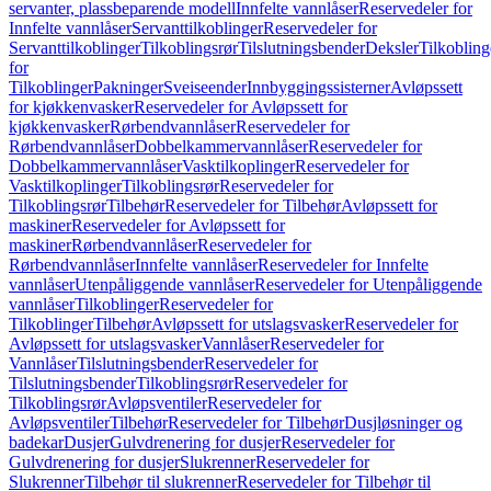
servanter, plassbeparende modell
Innfelte vannlåser
Reservedeler for
Innfelte vannlåser
Servanttilkoblinger
Reservedeler for
Servanttilkoblinger
Tilkoblingsrør
Tilslutningsbender
Deksler
Tilkobling
for
Tilkoblinger
Pakninger
Sveiseender
Innbyggingssisterner
Avløpssett
for kjøkkenvasker
Reservedeler for Avløpssett for
kjøkkenvasker
Rørbendvannlåser
Reservedeler for
Rørbendvannlåser
Dobbelkammervannlåser
Reservedeler for
Dobbelkammervannlåser
Vasktilkoplinger
Reservedeler for
Vasktilkoplinger
Tilkoblingsrør
Reservedeler for
Tilkoblingsrør
Tilbehør
Reservedeler for Tilbehør
Avløpssett for
maskiner
Reservedeler for Avløpssett for
maskiner
Rørbendvannlåser
Reservedeler for
Rørbendvannlåser
Innfelte vannlåser
Reservedeler for Innfelte
vannlåser
Utenpåliggende vannlåser
Reservedeler for Utenpåliggende
vannlåser
Tilkoblinger
Reservedeler for
Tilkoblinger
Tilbehør
Avløpssett for utslagsvasker
Reservedeler for
Avløpssett for utslagsvasker
Vannlåser
Reservedeler for
Vannlåser
Tilslutningsbender
Reservedeler for
Tilslutningsbender
Tilkoblingsrør
Reservedeler for
Tilkoblingsrør
Avløpsventiler
Reservedeler for
Avløpsventiler
Tilbehør
Reservedeler for Tilbehør
Dusjløsninger og
badekar
Dusjer
Gulvdrenering for dusjer
Reservedeler for
Gulvdrenering for dusjer
Slukrenner
Reservedeler for
Slukrenner
Tilbehør til slukrenner
Reservedeler for Tilbehør til