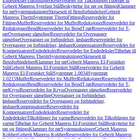
Endedeksler
Tilkoblinger
Reservedeler for Tilkoblinger
Tilbehør til
Geberit Mapress Syrefast Stål
Beskyttelse for rør og fittings
Klammer
for rør
Systempakninger
Skruesett til flensforbindelser
Geberit
Mapress Therm
Systemrør Therm
Fittings
Reservedeler for
Fittings
Muffer
Reservedeler for Muffer
Reduksjoner
Reservedeler for
Reduksjoner
Bend
Reservedeler for Bend
T-rør
Reservedeler for T-
rør
Overganger uløselige
Reservedeler for Overganger
uløselige
Overganger og forbindelser, løsbare
Reservedeler for
Overganger og forbindelser, løsbare
Kompensatorer
Reservedeler for
Kompensatorer
Endedeksler
Reservedeler for Endedeksler
Tilbehør til
Geberit Mapress Therm
Systempakninger
Skruesett til
flensforbindelser
Klammer for rør
Geberit Mapress El-Forsinket
Stål
Geberit Mapress El-Forsinket Stål
Reservedeler for Geberit
Mapress El-Forsinket Stål
Systemrør 1.0034
Systemrør
1.0215
Muffer
Reservedeler for Muffer
Reduksjoner
Reservedeler for
Reduksjoner
Bend
Reservedeler for Bend
T-rør
Reservedeler for T-
rør
Kryss
Reservedeler for Kryss
Overganger uløselige
Reservedeler
for Overganger uløselige
Overganger og forbindelser,
løsbare
Reservedeler for Overganger og forbindelser,
løsbare
Kompensatorer
Reservedeler for
Kompensatorer
Endedeksler
Reservedeler for
Endedeksler
Tilkoblinger for varme
Reservedeler for Tilkoblinger for
varme
Tilbehør for Geberit Mapress El-Forsinket Stål
Beskyttelse for
rør og fittings
Klammer for rør
Systempakninger
Geberit Mapress
Kobber
Geberit Mapress Kobber
Reservedeler for Geberit Mapress