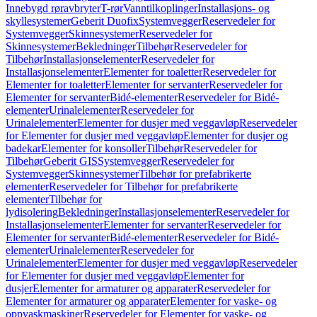
Innebygd røravbryter
T-rør
Vanntilkoplinger
Installasjons- og
skyllesystemer
Geberit Duofix
Systemvegger
Reservedeler for
Systemvegger
Skinnesystemer
Reservedeler for
Skinnesystemer
Bekledninger
Tilbehør
Reservedeler for
Tilbehør
Installasjonselementer
Reservedeler for
Installasjonselementer
Elementer for toaletter
Reservedeler for
Elementer for toaletter
Elementer for servanter
Reservedeler for
Elementer for servanter
Bidé-elementer
Reservedeler for Bidé-
elementer
Urinalelementer
Reservedeler for
Urinalelementer
Elementer for dusjer med veggavløp
Reservedeler
for Elementer for dusjer med veggavløp
Elementer for dusjer og
badekar
Elementer for konsoller
Tilbehør
Reservedeler for
Tilbehør
Geberit GIS
Systemvegger
Reservedeler for
Systemvegger
Skinnesystemer
Tilbehør for prefabrikerte
elementer
Reservedeler for Tilbehør for prefabrikerte
elementer
Tilbehør for
lydisolering
Bekledninger
Installasjonselementer
Reservedeler for
Installasjonselementer
Elementer for servanter
Reservedeler for
Elementer for servanter
Bidé-elementer
Reservedeler for Bidé-
elementer
Urinalelementer
Reservedeler for
Urinalelementer
Elementer for dusjer med veggavløp
Reservedeler
for Elementer for dusjer med veggavløp
Elementer for
dusjer
Elementer for armaturer og apparater
Reservedeler for
Elementer for armaturer og apparater
Elementer for vaske- og
oppvaskmaskiner
Reservedeler for Elementer for vaske- og