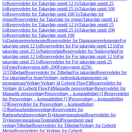
l/s
Reservedeler for Takavløp opptil 12 l/s
Takavløp opptil 25
l/s
Reservedeler for Takavløp opptil 25 l/s
Takavløp oppti 100
l/s
Reservedeler for Takavløp oppti 100 l/s
Takavløp for
renner
Reservedeler for Takavløp for renner
Takavløp opptil 12
l/s
Reservedeler for Takavløp opptil 12 l/s
Takavløp opptil 25
l/s
Reservedeler for Takavløp opptil 25 l/s
Takavløp oppti 100
l/s
Reservedeler for Takavløp oppti 100
l/s
Dampsperreelementer
Reservedeler for Dampsperreelementer
For
takavløp oppti 12 l/s
Reservedeler for For takavløp oppti 12 l/s
For
takavløp oppti 25 l/s
Nødoverløp
Reservedeler for Nødoverløp
For
takavløp oppti 12 l/s
Reservedeler for For takavløp oppti 12 l/s
For
takavløp oppti 25 l/s
Reservedeler for For takavløp oppti 25
l/s
Fester
Festesystem d40–200
Festesystem d250–
315
Tilbehør
Reservedeler for Tilbehør
For takavløp
Reservedeler for
For takavløp
For fester
Verktøy, nettverkskomponenter og
programvare
Verktøy
Verktøy til Geberit FlowFit
Reservedeler for
Verktøy til Geberit FlowFit
Manuelle pressverktøy
Reservedeler for
Manuelle pressverktøy
Pressverktøy – kompatibilitet [1]
Reservedeler
for Pressverktøy – kompatibilitet [1]
Pressverktøy – kompatibilitet
[2]
Reservedeler for Pressverktøy – kompatibilitet
[2]
Rørbearbeidingsverktøy
Reservedeler for
Rørbearbeidingsverktøy
Trykkprøvingsplugg
Reservedeler for
Trykkprøvingsplugg
Testmiddel
Pressenheter med
verktøy
Tilbehør
Reservedeler for Tilbehør
Verktøy for Geberit
Mepla
Reservedeler for Verktøy for Geberit