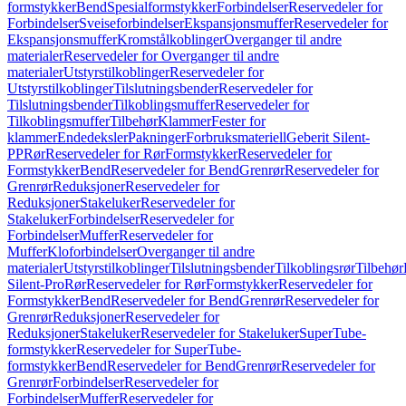
formstykker
Bend
Spesialformstykker
Forbindelser
Reservedeler for
Forbindelser
Sveiseforbindelser
Ekspansjonsmuffer
Reservedeler for
Ekspansjonsmuffer
Kromstålkoblinger
Overganger til andre
materialer
Reservedeler for Overganger til andre
materialer
Utstyrstilkoblinger
Reservedeler for
Utstyrstilkoblinger
Tilslutningsbender
Reservedeler for
Tilslutningsbender
Tilkoblingsmuffer
Reservedeler for
Tilkoblingsmuffer
Tilbehør
Klammer
Fester for
klammer
Endedeksler
Pakninger
Forbruksmateriell
Geberit Silent-
PP
Rør
Reservedeler for Rør
Formstykker
Reservedeler for
Formstykker
Bend
Reservedeler for Bend
Grenrør
Reservedeler for
Grenrør
Reduksjoner
Reservedeler for
Reduksjoner
Stakeluker
Reservedeler for
Stakeluker
Forbindelser
Reservedeler for
Forbindelser
Muffer
Reservedeler for
Muffer
Kloforbindelser
Overganger til andre
materialer
Utstyrstilkoblinger
Tilslutningsbender
Tilkoblingsrør
Tilbehør
Silent-Pro
Rør
Reservedeler for Rør
Formstykker
Reservedeler for
Formstykker
Bend
Reservedeler for Bend
Grenrør
Reservedeler for
Grenrør
Reduksjoner
Reservedeler for
Reduksjoner
Stakeluker
Reservedeler for Stakeluker
SuperTube-
formstykker
Reservedeler for SuperTube-
formstykker
Bend
Reservedeler for Bend
Grenrør
Reservedeler for
Grenrør
Forbindelser
Reservedeler for
Forbindelser
Muffer
Reservedeler for