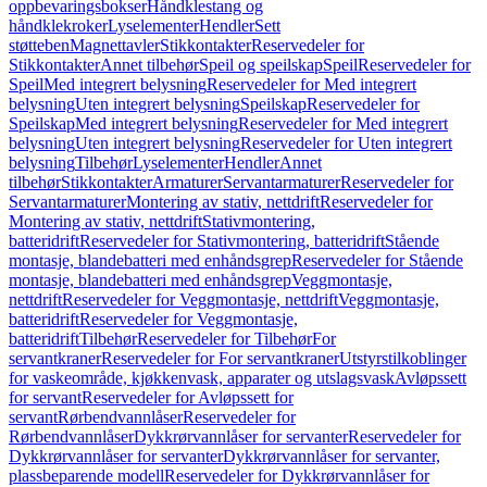
oppbevaringsbokser
Håndklestang og
håndklekroker
Lyselementer
Hendler
Sett
støtteben
Magnettavler
Stikkontakter
Reservedeler for
Stikkontakter
Annet tilbehør
Speil og speilskap
Speil
Reservedeler for
Speil
Med integrert belysning
Reservedeler for Med integrert
belysning
Uten integrert belysning
Speilskap
Reservedeler for
Speilskap
Med integrert belysning
Reservedeler for Med integrert
belysning
Uten integrert belysning
Reservedeler for Uten integrert
belysning
Tilbehør
Lyselementer
Hendler
Annet
tilbehør
Stikkontakter
Armaturer
Servantarmaturer
Reservedeler for
Servantarmaturer
Montering av stativ, nettdrift
Reservedeler for
Montering av stativ, nettdrift
Stativmontering,
batteridrift
Reservedeler for Stativmontering, batteridrift
Stående
montasje, blandebatteri med enhåndsgrep
Reservedeler for Stående
montasje, blandebatteri med enhåndsgrep
Veggmontasje,
nettdrift
Reservedeler for Veggmontasje, nettdrift
Veggmontasje,
batteridrift
Reservedeler for Veggmontasje,
batteridrift
Tilbehør
Reservedeler for Tilbehør
For
servantkraner
Reservedeler for For servantkraner
Utstyrstilkoblinger
for vaskeområde, kjøkkenvask, apparater og utslagsvask
Avløpssett
for servant
Reservedeler for Avløpssett for
servant
Rørbendvannlåser
Reservedeler for
Rørbendvannlåser
Dykkrørvannlåser for servanter
Reservedeler for
Dykkrørvannlåser for servanter
Dykkrørvannlåser for servanter,
plassbeparende modell
Reservedeler for Dykkrørvannlåser for