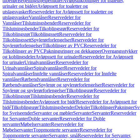
tilbehør
Betjeningshjelpemidler
Avløpstilkoblinger for toaletter,
urinaler og bidéer
Avløpssett for toaletter og
utslagsvasker
Reservedeler for Avløpssett for toaletter og
utslagsvasker
Vannlåser
Reservedeler for
Vannlåser
Tilslutningsbender
Reservedeler for
Tilslutningsbender
Tilkoblingsrør
Reservedeler for
Tilkoblingsrør
Tilkoblingssett
Reservedeler for
Tilkoblingssett
Spylerørforlengelser
Reservedeler for
Spylerørforlengelser
Tilkoblinger av PVC
Reservedeler for
Tilkoblinger av PVC
Pakningsringer og dekkapper
Overgangsstykker
og koblingsdeler
Avløpssett for urinaler
Reservedeler for Avløpssett
for urinaler
Urinalvannlåser
Reservedeler for
Urinalvannlåser
Spiralvannlåser
Reservedeler for
Spiralvannlåser
Innfelte vannlåser
Reservedeler for Innfelte
vannlåser
Rørbendvannlåser
Reservedeler for
Rørbendvannlåser
Spylerør og spylerørforlengelser
Reservedeler for
Spylerør og spylerørforlengelser
Tilkoblingsrør
Reservedeler for
Tilkoblingsrør
Tilslutningsbender
Reservedeler for
Tilslutningsbender
Avløpssett for bidé
Reservedeler for Avløpssett for
bidé
Tilkoblingsrør
Tilslutningsbender
Deksler
Tilkoblinger
Pakninger
Sv
for Sveiseender
Servanter og møbler
Servanter
Servanter
Reservedeler
for Servanter
Doble servanter
Reservedeler for Doble
servanter
Møbelservanter
Reservedeler for
Møbelservanter
Toppmonterte servanter
Reservedeler for
Toppmonterte servanter
Servanter, små
Reservedeler for Servanter,