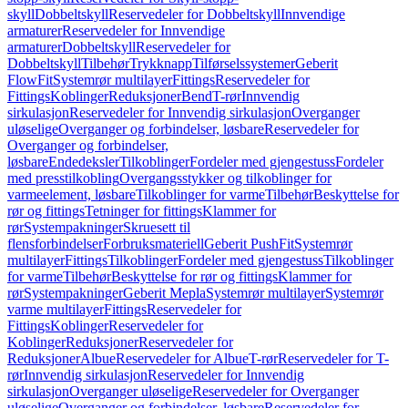
skyll
Dobbeltskyll
Reservedeler for Dobbeltskyll
Innvendige
armaturer
Reservedeler for Innvendige
armaturer
Dobbeltskyll
Reservedeler for
Dobbeltskyll
Tilbehør
Trykknapp
Tilførselssystemer
Geberit
FlowFit
Systemrør multilayer
Fittings
Reservedeler for
Fittings
Koblinger
Reduksjoner
Bend
T-rør
Innvendig
sirkulasjon
Reservedeler for Innvendig sirkulasjon
Overganger
uløselige
Overganger og forbindelser, løsbare
Reservedeler for
Overganger og forbindelser,
løsbare
Endedeksler
Tilkoblinger
Fordeler med gjengestuss
Fordeler
med presstilkobling
Overgangsstykker og tilkoblinger for
varmeelement, løsbare
Tilkoblinger for varme
Tilbehør
Beskyttelse for
rør og fittings
Tetninger for fittings
Klammer for
rør
Systempakninger
Skruesett til
flensforbindelser
Forbruksmateriell
Geberit PushFit
Systemrør
multilayer
Fittings
Tilkoblinger
Fordeler med gjengestuss
Tilkoblinger
for varme
Tilbehør
Beskyttelse for rør og fittings
Klammer for
rør
Systempakninger
Geberit Mepla
Systemrør multilayer
Systemrør
varme multilayer
Fittings
Reservedeler for
Fittings
Koblinger
Reservedeler for
Koblinger
Reduksjoner
Reservedeler for
Reduksjoner
Albue
Reservedeler for Albue
T-rør
Reservedeler for T-
rør
Innvendig sirkulasjon
Reservedeler for Innvendig
sirkulasjon
Overganger uløselige
Reservedeler for Overganger
uløselige
Overganger og forbindelser, løsbare
Reservedeler for