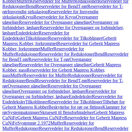
Kobber
Muffer
Reservedeler for Muffer
Reduksjoner
Reservedeler for
Reduksjoner
Bend
Reservedeler for Bend
T-rør
Reservedeler for T-
rør
Innvendig sirkulasjon
Reservedeler for Innvendig
sirkulasjon
Kryss
Reservedeler for Kryss
Overganger
uløselige
Reservedeler for Overganger uløselige
Overganger og
forbindelser, løsbare
Reservedeler for Overganger og forbindelser,
løsbare
Endedeksler
Reservedeler for
Endedeksler
Tilkoblinger
Reservedeler for Tilkoblinger
Geberit
Mapress Kobber, forkrommet
Reservedeler for Geberit Mapress
Kobber, forkrommet
Muffer
Reservedeler for
Muffer
Reduksjoner
Reservedeler for Reduksjoner
Bend
Reservedeler
for Bend
T-rør
Reservedeler for T-rør
Overganger
uløselige
Reservedeler for Overganger uløselige
Geberit Mapress
Kobber, gass
Reservedeler for Geberit Mapress Kobber,
gass
Muffer
Reservedeler for Muffer
Reduksjoner
Reservedeler for
Reduksjoner
Bend
Reservedeler for Bend
T-rør
Reservedeler for T-
rør
Overganger uløselige
Reservedeler for Overganger
uløselige
Overganger og forbindelser, løsbare
Reservedeler for
Overganger og forbindelser, løsbare
Endedeksler
Reservedeler for
Endedeksler
Tilkoblinger
Reservedeler for Tilkoblinger
Tilbehør for
Geberit Mapress Kobber
Beskyttelse for rør og fittings
Klammer for
rør
Systempakninger
Skruesett til flensforbindelser
Geberit Mapress
CuNiFe
Geberit Mapress CuNiFe
Reservedeler for Geberit Mapress
CuNiFe
Systemrør 2.1972
Muffer
Reservedeler for
Muffer
Reduksjoner
Reservedeler for Reduksjoner
Bend
Reservedeler