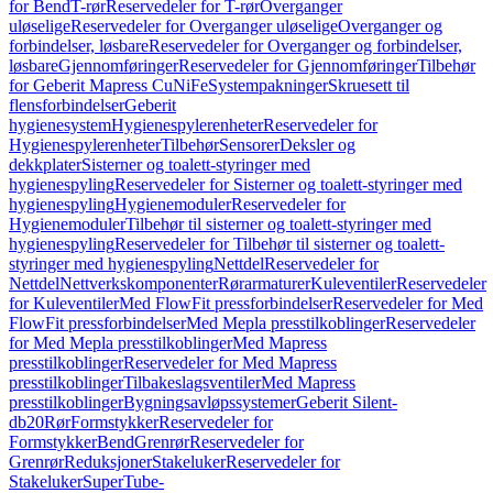
for Bend
T-rør
Reservedeler for T-rør
Overganger
uløselige
Reservedeler for Overganger uløselige
Overganger og
forbindelser, løsbare
Reservedeler for Overganger og forbindelser,
løsbare
Gjennomføringer
Reservedeler for Gjennomføringer
Tilbehør
for Geberit Mapress CuNiFe
Systempakninger
Skruesett til
flensforbindelser
Geberit
hygienesystem
Hygienespylerenheter
Reservedeler for
Hygienespylerenheter
Tilbehør
Sensorer
Deksler og
dekkplater
Sisterner og toalett-styringer med
hygienespyling
Reservedeler for Sisterner og toalett-styringer med
hygienespyling
Hygienemoduler
Reservedeler for
Hygienemoduler
Tilbehør til sisterner og toalett-styringer med
hygienespyling
Reservedeler for Tilbehør til sisterner og toalett-
styringer med hygienespyling
Nettdel
Reservedeler for
Nettdel
Nettverkskomponenter
Rørarmaturer
Kuleventiler
Reservedeler
for Kuleventiler
Med FlowFit pressforbindelser
Reservedeler for Med
FlowFit pressforbindelser
Med Mepla presstilkoblinger
Reservedeler
for Med Mepla presstilkoblinger
Med Mapress
presstilkoblinger
Reservedeler for Med Mapress
presstilkoblinger
Tilbakeslagsventiler
Med Mapress
presstilkoblinger
Bygningsavløpssystemer
Geberit Silent-
db20
Rør
Formstykker
Reservedeler for
Formstykker
Bend
Grenrør
Reservedeler for
Grenrør
Reduksjoner
Stakeluker
Reservedeler for
Stakeluker
SuperTube-