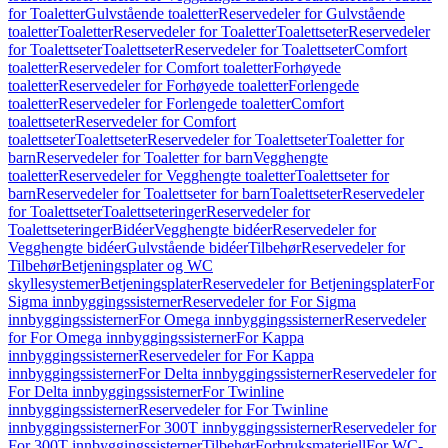
for Toaletter
Gulvstående toaletter
Reservedeler for Gulvstående
toaletter
Toaletter
Reservedeler for Toaletter
Toalettseter
Reservedeler
for Toalettseter
Toalettseter
Reservedeler for Toalettseter
Comfort
toaletter
Reservedeler for Comfort toaletter
Forhøyede
toaletter
Reservedeler for Forhøyede toaletter
Forlengede
toaletter
Reservedeler for Forlengede toaletter
Comfort
toalettseter
Reservedeler for Comfort
toalettseter
Toalettseter
Reservedeler for Toalettseter
Toaletter for
barn
Reservedeler for Toaletter for barn
Vegghengte
toaletter
Reservedeler for Vegghengte toaletter
Toalettseter for
barn
Reservedeler for Toalettseter for barn
Toalettseter
Reservedeler
for Toalettseter
Toalettseteringer
Reservedeler for
Toalettseteringer
Bidéer
Vegghengte bidéer
Reservedeler for
Vegghengte bidéer
Gulvstående bidéer
Tilbehør
Reservedeler for
Tilbehør
Betjeningsplater og WC
skyllesystemer
Betjeningsplater
Reservedeler for Betjeningsplater
For
Sigma innbyggingssisterner
Reservedeler for For Sigma
innbyggingssisterner
For Omega innbyggingssisterner
Reservedeler
for For Omega innbyggingssisterner
For Kappa
innbyggingssisterner
Reservedeler for For Kappa
innbyggingssisterner
For Delta innbyggingssisterner
Reservedeler for
For Delta innbyggingssisterner
For Twinline
innbyggingssisterner
Reservedeler for For Twinline
innbyggingssisterner
For 300T innbyggingssisterner
Reservedeler for
For 300T innbyggingssisterner
Tilbehør
Forbruksmateriell
For WC-