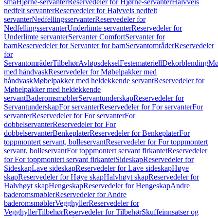
små
Hjørne-servanter
Reservedeler for Hjørne-servanter
Halvveis
nedfelt servanter
Reservedeler for Halvveis nedfelt
servanter
Nedfellingsservanter
Reservedeler for
Nedfellingsservanter
Underlimte servanter
Reservedeler for
Underlimte servanter
Servanter Comfort
Servanter for
barn
Reservedeler for Servanter for barn
Servantområder
Reservedeler
for
Servantområder
Tilbehør
Avløpsdeksel
Festemateriell
Dekorblending
Mø
med håndvask
Reservedeler for Møbelpakker med
håndvask
Møbelpakker med heldekkende servant
Reservedeler for
Møbelpakker med heldekkende
servant
Baderomsmøbler
Servantunderskap
Reservedeler for
Servantunderskap
For servanter
Reservedeler for For servanter
For
servanter
Reservedeler for For servanter
For
dobbelservanter
Reservedeler for For
dobbelservanter
Benkeplater
Reservedeler for Benkeplater
For
toppmontert servant, bolleservant
Reservedeler for For toppmontert
servant, bolleservant
For toppmontert servant firkantet
Reservedeler
for For toppmontert servant firkantet
Sideskap
Reservedeler for
Sideskap
Lave sideskap
Reservedeler for Lave sideskap
Høye
skap
Reservedeler for Høye skap
Halvhøyt skap
Reservedeler for
Halvhøyt skap
Hengeskap
Reservedeler for Hengeskap
Andre
baderomsmøbler
Reservedeler for Andre
baderomsmøbler
Vegghyller
Reservedeler for
Vegghyller
Tilbehør
Reservedeler for Tilbehør
Skuffeinnsatser og