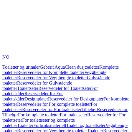
NO
Toaletter og urinaler
Geberit AquaClean dusjtoaletter
Komplette
toaletter
Reservedeler for Komplette toaletter
Vegghengte
toaletter
Reservedeler for Vegghengte toaletter
Gulvstående
toaletter
Reservedeler for Gulvstående
toaletter
Toalettseter
Reservedeler for Toalettseter
For
toalettskåler
Reservedeler for For
toalettskåler
Designplater
Reservedeler for Designplater
For komplette
toaletter
Reservedeler for For komplette toaletter
For
toalettseter
Reservedeler for For toalettseter
Tilbehør
Reservedeler for
Tilbehør
For komplette toaletter
For toalettseter
Reservedeler for For
toalettseter
For toalettseter og komplette
toaletter
Toaletter
Forbruksmateriell
Toalett og toalettseter
Vegghengte
toaletter
Reservedeler for Vegghengte toaletter
Toaletter
Reservedeler