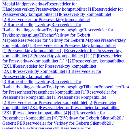
Mepla
Håndpressverktøy
Reservedeler for
Håndpressverktøy
Presseverktøy kompatibilitet [1]
Reservedeler for
Presseverktøy kompatibilitet [1]
Presseverktøy kompatibilitet
[2]
Reservedeler for Presseverktøy kompatibilitet
[2]
Rørbearbeidingsverktøy
Reservedeler for
Rørbearbeidingsverktøy
Trykkprøvingsplugg
Reservedeler for
Trykkprøvingsplugg
Tilbehør
Verktøy for Geberit
Mapress
Reservedeler for Verktøy for Geberit Mapress
Presseverktøy
kompatibilitet [1]
Reservedeler for Presseverktøy kompatibilitet
[1]
Presseverktøy kompatibilitet [2]
Reservedeler for Presseverktøy
kompatibilitet [2]
Pressverktøy-kompatibilitet [1] / [2]
Reservedeler
for Pressverktøy-kompatibilitet [1] / [2]
Presseverktøy kompatibilitet
[2XL]
Reservedeler for Presseverktøy kompatibilitet
[2XL]
Presseverktøy kompatibilitet [3]
Reservedeler for
Presseverktøy kompatibilitet
[3]
Rørbearbeidingsverktøy
Reservedeler for
Rørbearbeidingsverktøy
Trykkprøvingsplugg
Tilbehør
Pressenheter
Res
for Pressenheter
Pressenheter kompatibilitet [1]
Reservedeler for
Pressenheter kompatibilitet [1]
Pressenheter kompatibilitet
[2]
Reservedeler for Pressenheter kompatibilitet [2]
Pressenheter
kompatibilitet [2XL]
Reservedeler for Pressenheter kompatibilitet
[2XL]
Pressenheter kompatibilitet [4]/[2]
Reservedeler for
Pressenheter kompatibilitet [4]/[2]
Verktøy for Geberit Silent-db20 /
Geberit PE
Reservedeler for Verktøy for Geberit Silent-db20 /
Geberit PE
Elektrosveiseverktøy
Reservedeler for