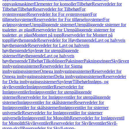
oppvaskmaskiner
Elementer for konsoller
Tilbehør
Reservedeler for
Tilbehør
Tilbehør
Reservedeler for Tilbehør
For
systemvegger
Reservedeler for For systemvegger
For
tilførselssystemer
Reservedeler for For tilførselssystemer
For
avløpssystemer
Utenpåliggende sisterner
Utenpåliggende sisterner for
toaletter, av plast
Reservedeler for Utenpåliggende sisterner for
toaletter, av plast
Montert på topp
Reservedeler for Montert på
topp
Høythengende
Reservedeler for Høythengende
Lavt og halvveis
høythengende
Reservedeler for Lavt og halvveis
høythengende
Spylerør for utenpåliggende
sisterner
Høythengende
Lavt og halvveis
høythengende
Tilbehør
Tilkoblinger
Pakninger
Pakningsringer
Skylleven
innbyggingssisterner
Reservedeler for Sigma
innbyggingssisterner
Omega innbyggingssisterner
Reservedeler for
Omega innbyggingssisterner
Delta innbyggingssisterner
Reservedeler
for Delta innbyggingssisterner
Spylerør
Tilbehør
Innløps- og
skylleventiler
Innløpsventiler
Reservedeler for
Innløpsventiler
Innløpsventiler for utenpåliggende
sisterner
Reservedeler for Innløpsventiler for utenpåliggende
sisterner
Innløpsventiler for skålsisterner
Reservedeler for
Innløpsventiler for skålsisterner
Innløpsventiler for sisterner
universelle
Reservedeler for Innløpsventiler for sisterner
universelle
Innløpsventil for Monolith
Reservedeler for Innløpsventil
for Monolith
Skylleventiler
Reservedeler for Skylleventiler
Skyll-
stopp-skyll
Reservedeler for Skyll-stopp-