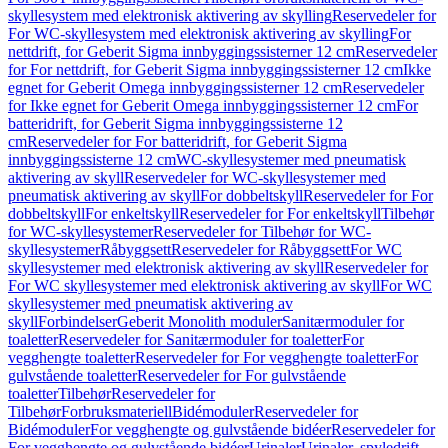
skyllesystem med elektronisk aktivering av skylling
Reservedeler for
For WC-skyllesystem med elektronisk aktivering av skylling
For
nettdrift, for Geberit Sigma innbyggingssisterner 12 cm
Reservedeler
for For nettdrift, for Geberit Sigma innbyggingssisterner 12 cm
Ikke
egnet for Geberit Omega innbyggingssisterner 12 cm
Reservedeler
for Ikke egnet for Geberit Omega innbyggingssisterner 12 cm
For
batteridrift, for Geberit Sigma innbyggingssisterne 12
cm
Reservedeler for For batteridrift, for Geberit Sigma
innbyggingssisterne 12 cm
WC-skyllesystemer med pneumatisk
aktivering av skyll
Reservedeler for WC-skyllesystemer med
pneumatisk aktivering av skyll
For dobbeltskyll
Reservedeler for For
dobbeltskyll
For enkeltskyll
Reservedeler for For enkeltskyll
Tilbehør
for WC-skyllesystemer
Reservedeler for Tilbehør for WC-
skyllesystemer
Råbyggsett
Reservedeler for Råbyggsett
For WC
skyllesystemer med elektronisk aktivering av skyll
Reservedeler for
For WC skyllesystemer med elektronisk aktivering av skyll
For WC
skyllesystemer med pneumatisk aktivering av
skyll
Forbindelser
Geberit Monolith moduler
Sanitærmoduler for
toaletter
Reservedeler for Sanitærmoduler for toaletter
For
vegghengte toaletter
Reservedeler for For vegghengte toaletter
For
gulvstående toaletter
Reservedeler for For gulvstående
toaletter
Tilbehør
Reservedeler for
Tilbehør
Forbruksmateriell
Bidémoduler
Reservedeler for
Bidémoduler
For vegghengte og gulvstående bidéer
Reservedeler for
For vegghengte og gulvstående bidéer
Urinaler
Urinaler, spyledrift,