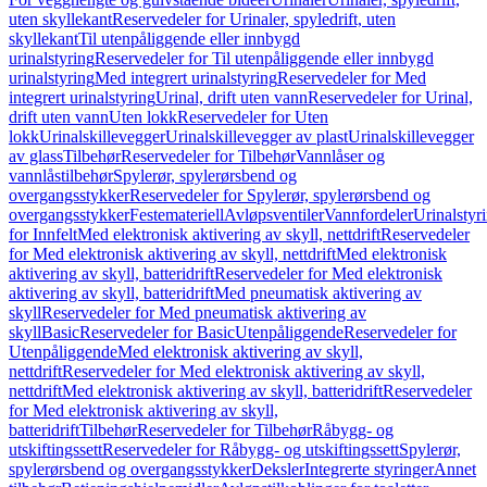
uten skyllekant
Reservedeler for Urinaler, spyledrift, uten
skyllekant
Til utenpåliggende eller innbygd
urinalstyring
Reservedeler for Til utenpåliggende eller innbygd
urinalstyring
Med integrert urinalstyring
Reservedeler for Med
integrert urinalstyring
Urinal, drift uten vann
Reservedeler for Urinal,
drift uten vann
Uten lokk
Reservedeler for Uten
lokk
Urinalskillevegger
Urinalskillevegger av plast
Urinalskillevegger
av glass
Tilbehør
Reservedeler for Tilbehør
Vannlåser og
vannlåstilbehør
Spylerør, spylerørsbend og
overgangsstykker
Reservedeler for Spylerør, spylerørsbend og
overgangsstykker
Festemateriell
Avløpsventiler
Vannfordeler
Urinalstyr
for Innfelt
Med elektronisk aktivering av skyll, nettdrift
Reservedeler
for Med elektronisk aktivering av skyll, nettdrift
Med elektronisk
aktivering av skyll, batteridrift
Reservedeler for Med elektronisk
aktivering av skyll, batteridrift
Med pneumatisk aktivering av
skyll
Reservedeler for Med pneumatisk aktivering av
skyll
Basic
Reservedeler for Basic
Utenpåliggende
Reservedeler for
Utenpåliggende
Med elektronisk aktivering av skyll,
nettdrift
Reservedeler for Med elektronisk aktivering av skyll,
nettdrift
Med elektronisk aktivering av skyll, batteridrift
Reservedeler
for Med elektronisk aktivering av skyll,
batteridrift
Tilbehør
Reservedeler for Tilbehør
Råbygg- og
utskiftingssett
Reservedeler for Råbygg- og utskiftingssett
Spylerør,
spylerørsbend og overgangsstykker
Deksler
Integrerte styringer
Annet