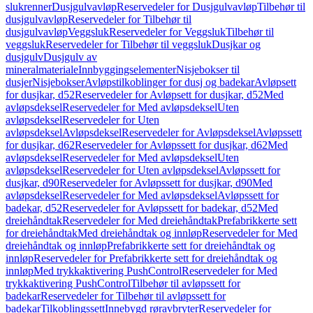
slukrenner
Dusjgulvavløp
Reservedeler for Dusjgulvavløp
Tilbehør til
dusjgulvavløp
Reservedeler for Tilbehør til
dusjgulvavløp
Veggsluk
Reservedeler for Veggsluk
Tilbehør til
veggsluk
Reservedeler for Tilbehør til veggsluk
Dusjkar og
dusjgulv
Dusjgulv av
mineralmateriale
Innbyggingselementer
Nisjebokser til
dusjer
Nisjebokser
Avløpstilkoblinger for dusj og badekar
Avløpsett
for dusjkar, d52
Reservedeler for Avløpsett for dusjkar, d52
Med
avløpsdeksel
Reservedeler for Med avløpsdeksel
Uten
avløpsdeksel
Reservedeler for Uten
avløpsdeksel
Avløpsdeksel
Reservedeler for Avløpsdeksel
Avløpssett
for dusjkar, d62
Reservedeler for Avløpssett for dusjkar, d62
Med
avløpsdeksel
Reservedeler for Med avløpsdeksel
Uten
avløpsdeksel
Reservedeler for Uten avløpsdeksel
Avløpssett for
dusjkar, d90
Reservedeler for Avløpssett for dusjkar, d90
Med
avløpsdeksel
Reservedeler for Med avløpsdeksel
Avløpssett for
badekar, d52
Reservedeler for Avløpssett for badekar, d52
Med
dreiehåndtak
Reservedeler for Med dreiehåndtak
Prefabrikkerte sett
for dreiehåndtak
Med dreiehåndtak og innløp
Reservedeler for Med
dreiehåndtak og innløp
Prefabrikkerte sett for dreiehåndtak og
innløp
Reservedeler for Prefabrikkerte sett for dreiehåndtak og
innløp
Med trykkaktivering PushControl
Reservedeler for Med
trykkaktivering PushControl
Tilbehør til avløpssett for
badekar
Reservedeler for Tilbehør til avløpssett for
badekar
Tilkoblingssett
Innebygd røravbryter
Reservedeler for