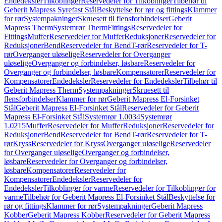
Endedeksler
Tilkoblinger
Reservedeler for Tilkoblinger
Tilbehør til
Geberit Mapress Syrefast Stål
Beskyttelse for rør og fittings
Klammer
for rør
Systempakninger
Skruesett til flensforbindelser
Geberit
Mapress Therm
Systemrør Therm
Fittings
Reservedeler for
Fittings
Muffer
Reservedeler for Muffer
Reduksjoner
Reservedeler for
Reduksjoner
Bend
Reservedeler for Bend
T-rør
Reservedeler for T-
rør
Overganger uløselige
Reservedeler for Overganger
uløselige
Overganger og forbindelser, løsbare
Reservedeler for
Overganger og forbindelser, løsbare
Kompensatorer
Reservedeler for
Kompensatorer
Endedeksler
Reservedeler for Endedeksler
Tilbehør til
Geberit Mapress Therm
Systempakninger
Skruesett til
flensforbindelser
Klammer for rør
Geberit Mapress El-Forsinket
Stål
Geberit Mapress El-Forsinket Stål
Reservedeler for Geberit
Mapress El-Forsinket Stål
Systemrør 1.0034
Systemrør
1.0215
Muffer
Reservedeler for Muffer
Reduksjoner
Reservedeler for
Reduksjoner
Bend
Reservedeler for Bend
T-rør
Reservedeler for T-
rør
Kryss
Reservedeler for Kryss
Overganger uløselige
Reservedeler
for Overganger uløselige
Overganger og forbindelser,
løsbare
Reservedeler for Overganger og forbindelser,
løsbare
Kompensatorer
Reservedeler for
Kompensatorer
Endedeksler
Reservedeler for
Endedeksler
Tilkoblinger for varme
Reservedeler for Tilkoblinger for
varme
Tilbehør for Geberit Mapress El-Forsinket Stål
Beskyttelse for
rør og fittings
Klammer for rør
Systempakninger
Geberit Mapress
Kobber
Geberit Mapress Kobber
Reservedeler for Geberit Mapress