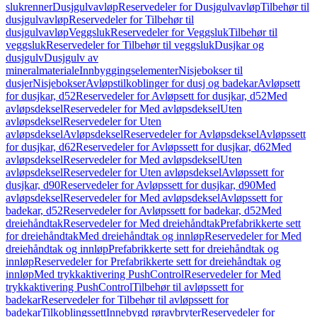
slukrenner
Dusjgulvavløp
Reservedeler for Dusjgulvavløp
Tilbehør til
dusjgulvavløp
Reservedeler for Tilbehør til
dusjgulvavløp
Veggsluk
Reservedeler for Veggsluk
Tilbehør til
veggsluk
Reservedeler for Tilbehør til veggsluk
Dusjkar og
dusjgulv
Dusjgulv av
mineralmateriale
Innbyggingselementer
Nisjebokser til
dusjer
Nisjebokser
Avløpstilkoblinger for dusj og badekar
Avløpsett
for dusjkar, d52
Reservedeler for Avløpsett for dusjkar, d52
Med
avløpsdeksel
Reservedeler for Med avløpsdeksel
Uten
avløpsdeksel
Reservedeler for Uten
avløpsdeksel
Avløpsdeksel
Reservedeler for Avløpsdeksel
Avløpssett
for dusjkar, d62
Reservedeler for Avløpssett for dusjkar, d62
Med
avløpsdeksel
Reservedeler for Med avløpsdeksel
Uten
avløpsdeksel
Reservedeler for Uten avløpsdeksel
Avløpssett for
dusjkar, d90
Reservedeler for Avløpssett for dusjkar, d90
Med
avløpsdeksel
Reservedeler for Med avløpsdeksel
Avløpssett for
badekar, d52
Reservedeler for Avløpssett for badekar, d52
Med
dreiehåndtak
Reservedeler for Med dreiehåndtak
Prefabrikkerte sett
for dreiehåndtak
Med dreiehåndtak og innløp
Reservedeler for Med
dreiehåndtak og innløp
Prefabrikkerte sett for dreiehåndtak og
innløp
Reservedeler for Prefabrikkerte sett for dreiehåndtak og
innløp
Med trykkaktivering PushControl
Reservedeler for Med
trykkaktivering PushControl
Tilbehør til avløpssett for
badekar
Reservedeler for Tilbehør til avløpssett for
badekar
Tilkoblingssett
Innebygd røravbryter
Reservedeler for