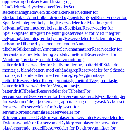
oppbevaringsbokser
Håndklestang og
håndklekroker
Lyselementer
Hendler
Sett
støtteben
Magnettavler
Stikkontakter
Reservedeler for
Stikkontakter
Annet tilbehør
Speil og speilskap
Speil
Reservedeler for
Speil
Med integrert belysning
Reservedeler for Med integrert
belysning
Uten integrert belysning
Speilskap
Reservedeler for
Speilskap
Med integrert belysning
Reservedeler for Med integrert
belysning
Uten integrert belysning
Reservedeler for Uten integrert
belysning
Tilbehør
Lyselementer
Hendler
Annet
tilbehør
Stikkontakter
Armaturer
Servantarmaturer
Reservedeler for
Servantarmaturer
Montering av stativ, nettdrift
Reservedeler for
Montering av stativ, nettdrift
Stativmontering,
batteridrift
Reservedeler for Stativmontering, batteridrift
Stående
montasje, blandebatteri med enhåndsgrep
Reservedeler for Stående
montasje, blandebatteri med enhåndsgrep
Veggmontasje,
nettdrift
Reservedeler for Veggmontasje, nettdrift
Veggmontasje,
batteridrift
Reservedeler for Veggmontasje,
batteridrift
Tilbehør
Reservedeler for Tilbehør
For
servantkraner
Reservedeler for For servantkraner
Utstyrstilkoblinger
for vaskeområde, kjøkkenvask, apparater og utslagsvask
Avløpssett
for servant
Reservedeler for Avløpssett for
servant
Rørbendvannlåser
Reservedeler for
Rørbendvannlåser
Dykkrørvannlåser for servanter
Reservedeler for
Dykkrørvannlåser for servanter
Dykkrørvannlåser for servanter,
plassbeparende modell
Reservedeler for Dykkrørvannlåser for