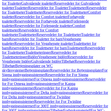
for Toaletter
Gulvstående toaletter
Reservedeler for Gulvstående
toaletter
Toaletter
Reservedeler for Toaletter
Toalettseter
Reservedeler
for Toalettseter
Toalettseter
Reservedeler for Toalettseter
Comfort
toaletter
Reservedeler for Comfort toaletter
Forhøyede
toaletter
Reservedeler for Forhøyede toaletter
Forlengede
toaletter
Reservedeler for Forlengede toaletter
Comfort
toalettseter
Reservedeler for Comfort
toalettseter
Toalettseter
Reservedeler for Toalettseter
Toaletter for
barn
Reservedeler for Toaletter for barn
Vegghengte
toaletter
Reservedeler for Vegghengte toaletter
Toalettseter for
barn
Reservedeler for Toalettseter for barn
Toalettseter
Reservedeler
for Toalettseter
Toalettseteringer
Reservedeler for
Toalettseteringer
Bidéer
Vegghengte bidéer
Reservedeler for
Vegghengte bidéer
Gulvstående bidéer
Tilbehør
Reservedeler for
Tilbehør
Betjeningsplater og WC
skyllesystemer
Betjeningsplater
Reservedeler for Betjeningsplater
For
Sigma innbyggingssisterner
Reservedeler for For Sigma
innbyggingssisterner
For Omega innbyggingssisterner
Reservedeler
for For Omega innbyggingssisterner
For Kappa
innbyggingssisterner
Reservedeler for For Kappa
innbyggingssisterner
For Delta innbyggingssisterner
Reservedeler for
For Delta innbyggingssisterner
For Twinline
innbyggingssisterner
Reservedeler for For Twinline
innbyggingssisterner
For 300T innbyggingssisterner
Reservedeler for
For 300T innbyggingssisterner
Tilbehør
Forbruksmateriell
For WC-