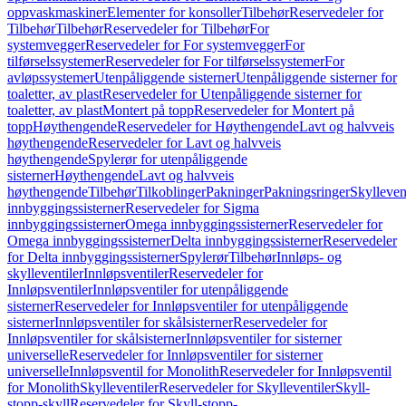
oppvaskmaskiner
Elementer for konsoller
Tilbehør
Reservedeler for
Tilbehør
Tilbehør
Reservedeler for Tilbehør
For
systemvegger
Reservedeler for For systemvegger
For
tilførselssystemer
Reservedeler for For tilførselssystemer
For
avløpssystemer
Utenpåliggende sisterner
Utenpåliggende sisterner for
toaletter, av plast
Reservedeler for Utenpåliggende sisterner for
toaletter, av plast
Montert på topp
Reservedeler for Montert på
topp
Høythengende
Reservedeler for Høythengende
Lavt og halvveis
høythengende
Reservedeler for Lavt og halvveis
høythengende
Spylerør for utenpåliggende
sisterner
Høythengende
Lavt og halvveis
høythengende
Tilbehør
Tilkoblinger
Pakninger
Pakningsringer
Skylleven
innbyggingssisterner
Reservedeler for Sigma
innbyggingssisterner
Omega innbyggingssisterner
Reservedeler for
Omega innbyggingssisterner
Delta innbyggingssisterner
Reservedeler
for Delta innbyggingssisterner
Spylerør
Tilbehør
Innløps- og
skylleventiler
Innløpsventiler
Reservedeler for
Innløpsventiler
Innløpsventiler for utenpåliggende
sisterner
Reservedeler for Innløpsventiler for utenpåliggende
sisterner
Innløpsventiler for skålsisterner
Reservedeler for
Innløpsventiler for skålsisterner
Innløpsventiler for sisterner
universelle
Reservedeler for Innløpsventiler for sisterner
universelle
Innløpsventil for Monolith
Reservedeler for Innløpsventil
for Monolith
Skylleventiler
Reservedeler for Skylleventiler
Skyll-
stopp-skyll
Reservedeler for Skyll-stopp-