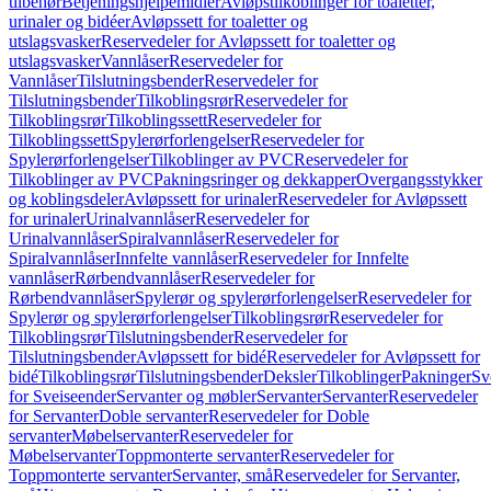
tilbehør
Betjeningshjelpemidler
Avløpstilkoblinger for toaletter,
urinaler og bidéer
Avløpssett for toaletter og
utslagsvasker
Reservedeler for Avløpssett for toaletter og
utslagsvasker
Vannlåser
Reservedeler for
Vannlåser
Tilslutningsbender
Reservedeler for
Tilslutningsbender
Tilkoblingsrør
Reservedeler for
Tilkoblingsrør
Tilkoblingssett
Reservedeler for
Tilkoblingssett
Spylerørforlengelser
Reservedeler for
Spylerørforlengelser
Tilkoblinger av PVC
Reservedeler for
Tilkoblinger av PVC
Pakningsringer og dekkapper
Overgangsstykker
og koblingsdeler
Avløpssett for urinaler
Reservedeler for Avløpssett
for urinaler
Urinalvannlåser
Reservedeler for
Urinalvannlåser
Spiralvannlåser
Reservedeler for
Spiralvannlåser
Innfelte vannlåser
Reservedeler for Innfelte
vannlåser
Rørbendvannlåser
Reservedeler for
Rørbendvannlåser
Spylerør og spylerørforlengelser
Reservedeler for
Spylerør og spylerørforlengelser
Tilkoblingsrør
Reservedeler for
Tilkoblingsrør
Tilslutningsbender
Reservedeler for
Tilslutningsbender
Avløpssett for bidé
Reservedeler for Avløpssett for
bidé
Tilkoblingsrør
Tilslutningsbender
Deksler
Tilkoblinger
Pakninger
Sv
for Sveiseender
Servanter og møbler
Servanter
Servanter
Reservedeler
for Servanter
Doble servanter
Reservedeler for Doble
servanter
Møbelservanter
Reservedeler for
Møbelservanter
Toppmonterte servanter
Reservedeler for
Toppmonterte servanter
Servanter, små
Reservedeler for Servanter,