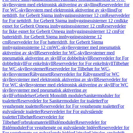
skyllesystem med elektronisk aktivering av skylling
Reservedeler for
For WC-skyllesystem med elektronisk aktivering av skylling
For
nettdrift, for Geberit Sigma innbyggingssisterner 12 cm
Reservedeler
for For nettdrift, for Geberit Sigma innbyggingssisterner 12 cm
Ikke
egnet for Geberit Omega innbyggingssisterner 12 cm
Reservedeler
for Ikke egnet for Geberit Omega innbyggingssisterner 12 cm
For
batteridrift, for Geberit Sigma innbyggingssisterne 12
cm
Reservedeler for For batteridrift, for Geberit Sigma
innbyggingssisterne 12 cm
WC-skyllesystemer med pneumatisk
aktivering av skyll
Reservedeler for WC-skyllesystemer med
pneumatisk aktivering av skyll
For dobbeltskyll
Reservedeler for For
dobbeltskyll
For enkeltskyll
Reservedeler for For enkeltskyll
Tilbehør
for WC-skyllesystemer
Reservedeler for Tilbehør for WC-
skyllesystemer
Råbyggsett
Reservedeler for Råbyggsett
For WC
skyllesystemer med elektronisk aktivering av skyll
Reservedeler for
For WC skyllesystemer med elektronisk aktivering av skyll
For WC
skyllesystemer med pneumatisk aktivering av
skyll
Forbindelser
Geberit Monolith moduler
Sanitærmoduler for
toaletter
Reservedeler for Sanitærmoduler for toaletter
For
vegghengte toaletter
Reservedeler for For vegghengte toaletter
For
gulvstående toaletter
Reservedeler for For gulvstående
toaletter
Tilbehør
Reservedeler for
Tilbehør
Forbruksmateriell
Bidémoduler
Reservedeler for
Bidémoduler
For vegghengte og gulvstående bidéer
Reservedeler for
For vegghengte og gulvstående bidéer
Urinaler
Urinaler, spyledrift,