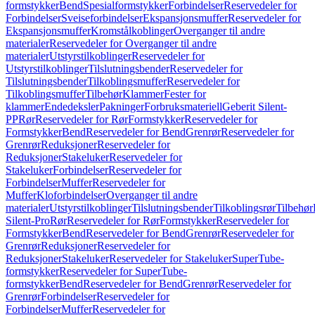
formstykker
Bend
Spesialformstykker
Forbindelser
Reservedeler for
Forbindelser
Sveiseforbindelser
Ekspansjonsmuffer
Reservedeler for
Ekspansjonsmuffer
Kromstålkoblinger
Overganger til andre
materialer
Reservedeler for Overganger til andre
materialer
Utstyrstilkoblinger
Reservedeler for
Utstyrstilkoblinger
Tilslutningsbender
Reservedeler for
Tilslutningsbender
Tilkoblingsmuffer
Reservedeler for
Tilkoblingsmuffer
Tilbehør
Klammer
Fester for
klammer
Endedeksler
Pakninger
Forbruksmateriell
Geberit Silent-
PP
Rør
Reservedeler for Rør
Formstykker
Reservedeler for
Formstykker
Bend
Reservedeler for Bend
Grenrør
Reservedeler for
Grenrør
Reduksjoner
Reservedeler for
Reduksjoner
Stakeluker
Reservedeler for
Stakeluker
Forbindelser
Reservedeler for
Forbindelser
Muffer
Reservedeler for
Muffer
Kloforbindelser
Overganger til andre
materialer
Utstyrstilkoblinger
Tilslutningsbender
Tilkoblingsrør
Tilbehør
Silent-Pro
Rør
Reservedeler for Rør
Formstykker
Reservedeler for
Formstykker
Bend
Reservedeler for Bend
Grenrør
Reservedeler for
Grenrør
Reduksjoner
Reservedeler for
Reduksjoner
Stakeluker
Reservedeler for Stakeluker
SuperTube-
formstykker
Reservedeler for SuperTube-
formstykker
Bend
Reservedeler for Bend
Grenrør
Reservedeler for
Grenrør
Forbindelser
Reservedeler for
Forbindelser
Muffer
Reservedeler for