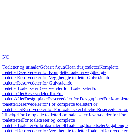
NO
Toaletter og urinaler
Geberit AquaClean dusjtoaletter
Komplette
toaletter
Reservedeler for Komplette toaletter
Vegghengte
toaletter
Reservedeler for Vegghengte toaletter
Gulvstående
toaletter
Reservedeler for Gulvstående
toaletter
Toalettseter
Reservedeler for Toalettseter
For
toalettskåler
Reservedeler for For
toalettskåler
Designplater
Reservedeler for Designplater
For komplette
toaletter
Reservedeler for For komplette toaletter
For
toalettseter
Reservedeler for For toalettseter
Tilbehør
Reservedeler for
Tilbehør
For komplette toaletter
For toalettseter
Reservedeler for For
toalettseter
For toalettseter og komplette
toaletter
Toaletter
Forbruksmateriell
Toalett og toalettseter
Vegghengte
toaletter
Reservedeler for Vegghengte toaletter
Toaletter
Reservedeler