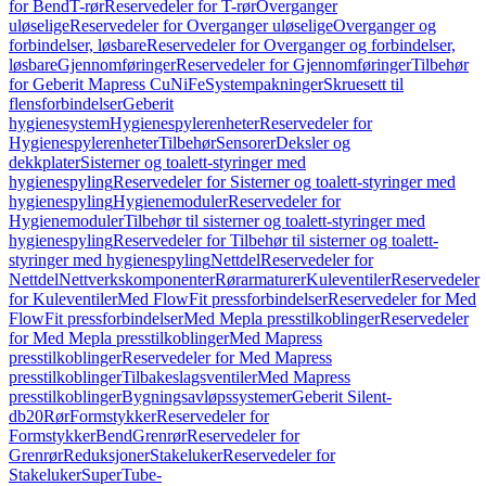
for Bend
T-rør
Reservedeler for T-rør
Overganger
uløselige
Reservedeler for Overganger uløselige
Overganger og
forbindelser, løsbare
Reservedeler for Overganger og forbindelser,
løsbare
Gjennomføringer
Reservedeler for Gjennomføringer
Tilbehør
for Geberit Mapress CuNiFe
Systempakninger
Skruesett til
flensforbindelser
Geberit
hygienesystem
Hygienespylerenheter
Reservedeler for
Hygienespylerenheter
Tilbehør
Sensorer
Deksler og
dekkplater
Sisterner og toalett-styringer med
hygienespyling
Reservedeler for Sisterner og toalett-styringer med
hygienespyling
Hygienemoduler
Reservedeler for
Hygienemoduler
Tilbehør til sisterner og toalett-styringer med
hygienespyling
Reservedeler for Tilbehør til sisterner og toalett-
styringer med hygienespyling
Nettdel
Reservedeler for
Nettdel
Nettverkskomponenter
Rørarmaturer
Kuleventiler
Reservedeler
for Kuleventiler
Med FlowFit pressforbindelser
Reservedeler for Med
FlowFit pressforbindelser
Med Mepla presstilkoblinger
Reservedeler
for Med Mepla presstilkoblinger
Med Mapress
presstilkoblinger
Reservedeler for Med Mapress
presstilkoblinger
Tilbakeslagsventiler
Med Mapress
presstilkoblinger
Bygningsavløpssystemer
Geberit Silent-
db20
Rør
Formstykker
Reservedeler for
Formstykker
Bend
Grenrør
Reservedeler for
Grenrør
Reduksjoner
Stakeluker
Reservedeler for
Stakeluker
SuperTube-