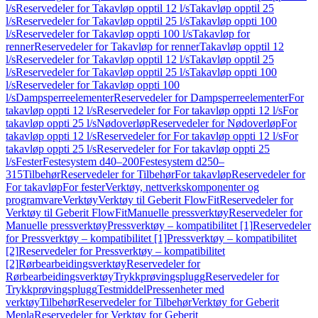
l/s
Reservedeler for Takavløp opptil 12 l/s
Takavløp opptil 25
l/s
Reservedeler for Takavløp opptil 25 l/s
Takavløp oppti 100
l/s
Reservedeler for Takavløp oppti 100 l/s
Takavløp for
renner
Reservedeler for Takavløp for renner
Takavløp opptil 12
l/s
Reservedeler for Takavløp opptil 12 l/s
Takavløp opptil 25
l/s
Reservedeler for Takavløp opptil 25 l/s
Takavløp oppti 100
l/s
Reservedeler for Takavløp oppti 100
l/s
Dampsperreelementer
Reservedeler for Dampsperreelementer
For
takavløp oppti 12 l/s
Reservedeler for For takavløp oppti 12 l/s
For
takavløp oppti 25 l/s
Nødoverløp
Reservedeler for Nødoverløp
For
takavløp oppti 12 l/s
Reservedeler for For takavløp oppti 12 l/s
For
takavløp oppti 25 l/s
Reservedeler for For takavløp oppti 25
l/s
Fester
Festesystem d40–200
Festesystem d250–
315
Tilbehør
Reservedeler for Tilbehør
For takavløp
Reservedeler for
For takavløp
For fester
Verktøy, nettverkskomponenter og
programvare
Verktøy
Verktøy til Geberit FlowFit
Reservedeler for
Verktøy til Geberit FlowFit
Manuelle pressverktøy
Reservedeler for
Manuelle pressverktøy
Pressverktøy – kompatibilitet [1]
Reservedeler
for Pressverktøy – kompatibilitet [1]
Pressverktøy – kompatibilitet
[2]
Reservedeler for Pressverktøy – kompatibilitet
[2]
Rørbearbeidingsverktøy
Reservedeler for
Rørbearbeidingsverktøy
Trykkprøvingsplugg
Reservedeler for
Trykkprøvingsplugg
Testmiddel
Pressenheter med
verktøy
Tilbehør
Reservedeler for Tilbehør
Verktøy for Geberit
Mepla
Reservedeler for Verktøy for Geberit