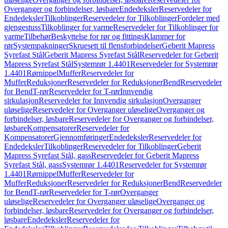
Overganger og forbindelser, løsbare
Endedeksler
Reservedeler for
Endedeksler
Tilkoblinger
Reservedeler for Tilkoblinger
Fordeler med
gjengestuss
Tilkoblinger for varme
Reservedeler for Tilkoblinger for
varme
Tilbehør
Beskyttelse for rør og fittings
Klammer for
rør
Systempakninger
Skruesett til flensforbindelser
Geberit Mapress
Syrefast Stål
Geberit Mapress Syrefast Stål
Reservedeler for Geberit
Mapress Syrefast Stål
Systemrør 1.4401
Reservedeler for Systemrør
1.4401
Rørnippel
Muffer
Reservedeler for
Muffer
Reduksjoner
Reservedeler for Reduksjoner
Bend
Reservedeler
for Bend
T-rør
Reservedeler for T-rør
Innvendig
sirkulasjon
Reservedeler for Innvendig sirkulasjon
Overganger
uløselige
Reservedeler for Overganger uløselige
Overganger og
forbindelser, løsbare
Reservedeler for Overganger og forbindelser,
løsbare
Kompensatorer
Reservedeler for
Kompensatorer
Gjennomføringer
Endedeksler
Reservedeler for
Endedeksler
Tilkoblinger
Reservedeler for Tilkoblinger
Geberit
Mapress Syrefast Stål, gass
Reservedeler for Geberit Mapress
Syrefast Stål, gass
Systemrør 1.4401
Reservedeler for Systemrør
1.4401
Rørnippel
Muffer
Reservedeler for
Muffer
Reduksjoner
Reservedeler for Reduksjoner
Bend
Reservedeler
for Bend
T-rør
Reservedeler for T-rør
Overganger
uløselige
Reservedeler for Overganger uløselige
Overganger og
forbindelser, løsbare
Reservedeler for Overganger og forbindelser,
løsbare
Endedeksler
Reservedeler for