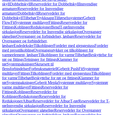
skyll
Dobbeltskyll
Reservedeler for Dobbeltskyll
Innvendige
armaturer
Reservedeler for Innvendige
armaturer
Dobbeltskyll
Reservedeler for
Dobbeltskyll
Tilbehør
Trykknapp
Tilførselssystemer
Geberit
FlowFit
Systemrør multilayer
Fittings
Reservedeler for
Fittings
Koblinger
Reduksjoner
Bend
T-rør
Innvendig
sirkulasjon
Reservedeler for Innvendig sirkulasjon
Overganger
uløselige
Overganger og forbindelser, løsbare
Reservedeler for
Overganger og forbindelser,
løsbare
Endedeksler
Tilkoblinger
Fordeler med gjengestuss
Fordeler
med presstilkobling
Overgangsstykker og tilkoblinger for
varmeelement, løsbare
Tilkoblinger for varme
Tilbehør
Beskyttelse for
rør og fittings
Tetninger for fittings
Klammer for
rør
Systempakninger
Skruesett til
flensforbindelser
Forbruksmateriell
Geberit PushFit
Systemrør
multilayer
Fittings
Tilkoblinger
Fordeler med gjengestuss
Tilkoblinger
for varme
Tilbehør
Beskyttelse for rør og fittings
Klammer for
rør
Systempakninger
Geberit Mepla
Systemrør multilayer
Systemrør
varme multilayer
Fittings
Reservedeler for
Fittings
Koblinger
Reservedeler for
Koblinger
Reduksjoner
Reservedeler for
Reduksjoner
Albue
Reservedeler for Albue
T-rør
Reservedeler for T-
rør
Innvendig sirkulasjon
Reservedeler for Innvendig
sirkulasjon
Overganger uløselige
Reservedeler for Overganger
uløselige
Overganger og forbindelser, løsbare
Reservedeler for