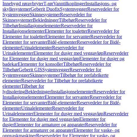
Innebygd røravbryter
T-rør
Vanntilkoplinger
Installasjons- og
skyllesystemer
Geberit Duofix
Systemvegger
Reservedeler for
Systemvegger
Skinnesystemer
Reservedeler for
Skinnesystemer
Bekledninger
Tilbehør
Reservedeler for
Tilbehør
Installasjonselementer
Reservedeler for
Installasjonselementer
Elementer for toaletter
Reservedeler for
Elementer for toaletter
Elementer for servanter
Reservedeler for
Elementer for servanter
Bidé-elementer
Reservedeler for Bidé-
elementer
Urinalelementer
Reservedeler for
Urinalelementer
Elementer for dusjer med veggavløp
Reservedeler
for Elementer for dusjer med veggavløp
Elementer for dusjer og
badekar
Elementer for konsoller
Tilbehør
Reservedeler for
Tilbehør
Geberit GIS
Systemvegger
Reservedeler for
Systemvegger
Skinnesystemer
Tilbehør for prefabrikerte
elementer
Reservedeler for Tilbehør for prefabrikerte
elementer
Tilbehør for
lydisolering
Bekledninger
Installasjonselementer
Reservedeler for
Installasjonselementer
Elementer for servanter
Reservedeler for
Elementer for servanter
Bidé-elementer
Reservedeler for Bidé-
elementer
Urinalelementer
Reservedeler for
Urinalelementer
Elementer for dusjer med veggavløp
Reservedeler
for Elementer for dusjer med veggavløp
Elementer for
dusjer
Elementer for armaturer og apparater
Reservedeler for
Elementer for armaturer og apparater
Elementer for vaske- og
oppvaskmaskiner
Reservedeler for Elementer for vaske- og