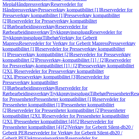
Mepla
Håndpressverktøy
Reservedeler for
Håndpressverktøy
Presseverktøy kompatibilitet [1]
Reservedeler for
Presseverktøy kompatibilitet [1]
Presseverktøy kompatibilitet
[2]
Reservedeler for Presseverktøy kompatibilitet
[2]
Rørbearbeidingsverktøy
Reservedeler for
Rørbearbeidingsverktøy
Trykkprøvingsplugg
Reservedeler for
Trykkprøvingsplugg
Tilbehør
Verktøy for Geberit
Mapress
Reservedeler for Verktøy for Geberit Mapress
Presseverktøy
kompatibilitet [1]
Reservedeler for Presseverktøy kompatibilitet
[1]
Presseverktøy kompatibilitet [2]
Reservedeler for Presseverktøy
kompatibilitet [2]
Pressverktøy-kompatibilitet [1] / [2]
Reservedeler
for Pressverktøy-kompatibilitet [1] / [2]
Presseverktøy kompatibilitet
[2XL]
Reservedeler for Presseverktøy kompatibilitet
[2XL]
Presseverktøy kompatibilitet [3]
Reservedeler for
Presseverktøy kompatibilitet
[3]
Rørbearbeidingsverktøy
Reservedeler for
Rørbearbeidingsverktøy
Trykkprøvingsplugg
Tilbehør
Pressenheter
Res
for Pressenheter
Pressenheter kompatibilitet [1]
Reservedeler for
Pressenheter kompatibilitet [1]
Pressenheter kompatibilitet
[2]
Reservedeler for Pressenheter kompatibilitet [2]
Pressenheter
kompatibilitet [2XL]
Reservedeler for Pressenheter kompatibilitet
[2XL]
Pressenheter kompatibilitet [4]/[2]
Reservedeler for
Pressenheter kompatibilitet [4]/[2]
Verktøy for Geberit Silent-db20 /
Geberit PE
Reservedeler for Verktøy for Geberit Silent-db20 /
Geberit PE
Elektrosveiseverktøy
Reservedeler for