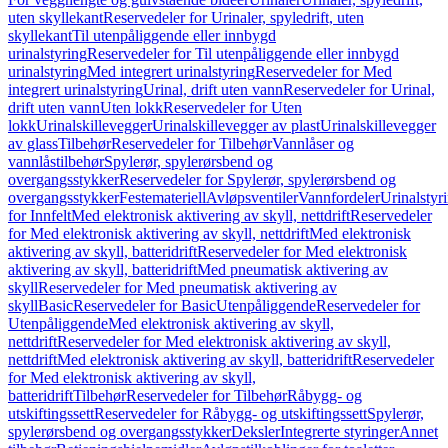
uten skyllekant
Reservedeler for Urinaler, spyledrift, uten
skyllekant
Til utenpåliggende eller innbygd
urinalstyring
Reservedeler for Til utenpåliggende eller innbygd
urinalstyring
Med integrert urinalstyring
Reservedeler for Med
integrert urinalstyring
Urinal, drift uten vann
Reservedeler for Urinal,
drift uten vann
Uten lokk
Reservedeler for Uten
lokk
Urinalskillevegger
Urinalskillevegger av plast
Urinalskillevegger
av glass
Tilbehør
Reservedeler for Tilbehør
Vannlåser og
vannlåstilbehør
Spylerør, spylerørsbend og
overgangsstykker
Reservedeler for Spylerør, spylerørsbend og
overgangsstykker
Festemateriell
Avløpsventiler
Vannfordeler
Urinalstyr
for Innfelt
Med elektronisk aktivering av skyll, nettdrift
Reservedeler
for Med elektronisk aktivering av skyll, nettdrift
Med elektronisk
aktivering av skyll, batteridrift
Reservedeler for Med elektronisk
aktivering av skyll, batteridrift
Med pneumatisk aktivering av
skyll
Reservedeler for Med pneumatisk aktivering av
skyll
Basic
Reservedeler for Basic
Utenpåliggende
Reservedeler for
Utenpåliggende
Med elektronisk aktivering av skyll,
nettdrift
Reservedeler for Med elektronisk aktivering av skyll,
nettdrift
Med elektronisk aktivering av skyll, batteridrift
Reservedeler
for Med elektronisk aktivering av skyll,
batteridrift
Tilbehør
Reservedeler for Tilbehør
Råbygg- og
utskiftingssett
Reservedeler for Råbygg- og utskiftingssett
Spylerør,
spylerørsbend og overgangsstykker
Deksler
Integrerte styringer
Annet