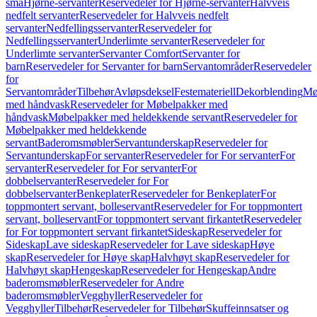
små
Hjørne-servanter
Reservedeler for Hjørne-servanter
Halvveis
nedfelt servanter
Reservedeler for Halvveis nedfelt
servanter
Nedfellingsservanter
Reservedeler for
Nedfellingsservanter
Underlimte servanter
Reservedeler for
Underlimte servanter
Servanter Comfort
Servanter for
barn
Reservedeler for Servanter for barn
Servantområder
Reservedeler
for
Servantområder
Tilbehør
Avløpsdeksel
Festemateriell
Dekorblending
Mø
med håndvask
Reservedeler for Møbelpakker med
håndvask
Møbelpakker med heldekkende servant
Reservedeler for
Møbelpakker med heldekkende
servant
Baderomsmøbler
Servantunderskap
Reservedeler for
Servantunderskap
For servanter
Reservedeler for For servanter
For
servanter
Reservedeler for For servanter
For
dobbelservanter
Reservedeler for For
dobbelservanter
Benkeplater
Reservedeler for Benkeplater
For
toppmontert servant, bolleservant
Reservedeler for For toppmontert
servant, bolleservant
For toppmontert servant firkantet
Reservedeler
for For toppmontert servant firkantet
Sideskap
Reservedeler for
Sideskap
Lave sideskap
Reservedeler for Lave sideskap
Høye
skap
Reservedeler for Høye skap
Halvhøyt skap
Reservedeler for
Halvhøyt skap
Hengeskap
Reservedeler for Hengeskap
Andre
baderomsmøbler
Reservedeler for Andre
baderomsmøbler
Vegghyller
Reservedeler for
Vegghyller
Tilbehør
Reservedeler for Tilbehør
Skuffeinnsatser og