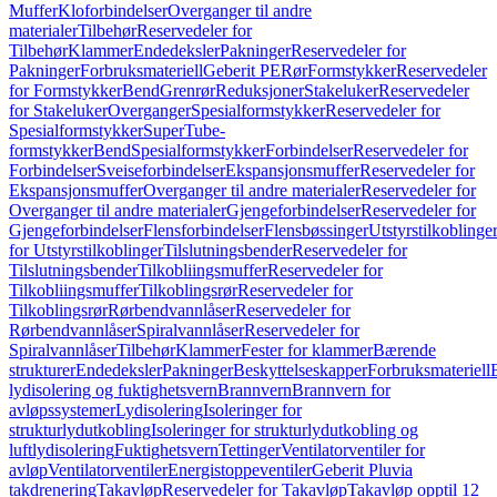
Muffer
Kloforbindelser
Overganger til andre
materialer
Tilbehør
Reservedeler for
Tilbehør
Klammer
Endedeksler
Pakninger
Reservedeler for
Pakninger
Forbruksmateriell
Geberit PE
Rør
Formstykker
Reservedeler
for Formstykker
Bend
Grenrør
Reduksjoner
Stakeluker
Reservedeler
for Stakeluker
Overganger
Spesialformstykker
Reservedeler for
Spesialformstykker
SuperTube-
formstykker
Bend
Spesialformstykker
Forbindelser
Reservedeler for
Forbindelser
Sveiseforbindelser
Ekspansjonsmuffer
Reservedeler for
Ekspansjonsmuffer
Overganger til andre materialer
Reservedeler for
Overganger til andre materialer
Gjengeforbindelser
Reservedeler for
Gjengeforbindelser
Flensforbindelser
Flensbøssinger
Utstyrstilkoblinge
for Utstyrstilkoblinger
Tilslutningsbender
Reservedeler for
Tilslutningsbender
Tilkobliingsmuffer
Reservedeler for
Tilkobliingsmuffer
Tilkoblingsrør
Reservedeler for
Tilkoblingsrør
Rørbendvannlåser
Reservedeler for
Rørbendvannlåser
Spiralvannlåser
Reservedeler for
Spiralvannlåser
Tilbehør
Klammer
Fester for klammer
Bærende
strukturer
Endedeksler
Pakninger
Beskyttelseskapper
Forbruksmateriell
lydisolering og fuktighetsvern
Brannvern
Brannvern for
avløpssystemer
Lydisolering
Isoleringer for
strukturlydutkobling
Isoleringer for strukturlydutkobling og
luftlydisolering
Fuktighetsvern
Tettinger
Ventilatorventiler for
avløp
Ventilatorventiler
Energistoppeventiler
Geberit Pluvia
takdrenering
Takavløp
Reservedeler for Takavløp
Takavløp opptil 12