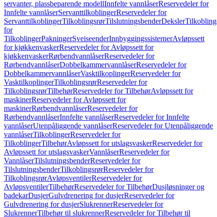
servanter, plassbeparende modell
Innfelte vannlåser
Reservedeler for
Innfelte vannlåser
Servanttilkoblinger
Reservedeler for
Servanttilkoblinger
Tilkoblingsrør
Tilslutningsbender
Deksler
Tilkobling
for
Tilkoblinger
Pakninger
Sveiseender
Innbyggingssisterner
Avløpssett
for kjøkkenvasker
Reservedeler for Avløpssett for
kjøkkenvasker
Rørbendvannlåser
Reservedeler for
Rørbendvannlåser
Dobbelkammervannlåser
Reservedeler for
Dobbelkammervannlåser
Vasktilkoplinger
Reservedeler for
Vasktilkoplinger
Tilkoblingsrør
Reservedeler for
Tilkoblingsrør
Tilbehør
Reservedeler for Tilbehør
Avløpssett for
maskiner
Reservedeler for Avløpssett for
maskiner
Rørbendvannlåser
Reservedeler for
Rørbendvannlåser
Innfelte vannlåser
Reservedeler for Innfelte
vannlåser
Utenpåliggende vannlåser
Reservedeler for Utenpåliggende
vannlåser
Tilkoblinger
Reservedeler for
Tilkoblinger
Tilbehør
Avløpssett for utslagsvasker
Reservedeler for
Avløpssett for utslagsvasker
Vannlåser
Reservedeler for
Vannlåser
Tilslutningsbender
Reservedeler for
Tilslutningsbender
Tilkoblingsrør
Reservedeler for
Tilkoblingsrør
Avløpsventiler
Reservedeler for
Avløpsventiler
Tilbehør
Reservedeler for Tilbehør
Dusjløsninger og
badekar
Dusjer
Gulvdrenering for dusjer
Reservedeler for
Gulvdrenering for dusjer
Slukrenner
Reservedeler for
Slukrenner
Tilbehør til slukrenner
Reservedeler for Tilbehør til