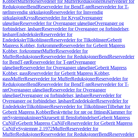
Kobber
Muffer
Reservedeler for Muffer
Reduksjoner
Reservedeler for
Reduksjoner
Bend
Reservedeler for Bend
T-rør
Reservedeler for T-
rør
Innvendig sirkulasjon
Reservedeler for Innvendig
sirkulasjon
Kryss
Reservedeler for Kryss
Overganger
uløselige
Reservedeler for Overganger uløselige
Overganger og
forbindelser, løsbare
Reservedeler for Overganger og forbindelser,
løsbare
Endedeksler
Reservedeler for
Endedeksler
Tilkoblinger
Reservedeler for Tilkoblinger
Geberit
Mapress Kobber, forkrommet
Reservedeler for Geberit Mapress
Kobber, forkrommet
Muffer
Reservedeler for
Muffer
Reduksjoner
Reservedeler for Reduksjoner
Bend
Reservedeler
for Bend
T-rør
Reservedeler for T-rør
Overganger
uløselige
Reservedeler for Overganger uløselige
Geberit Mapress
Kobber, gass
Reservedeler for Geberit Mapress Kobber,
gass
Muffer
Reservedeler for Muffer
Reduksjoner
Reservedeler for
Reduksjoner
Bend
Reservedeler for Bend
T-rør
Reservedeler for T-
rør
Overganger uløselige
Reservedeler for Overganger
uløselige
Overganger og forbindelser, løsbare
Reservedeler for
Overganger og forbindelser, løsbare
Endedeksler
Reservedeler for
Endedeksler
Tilkoblinger
Reservedeler for Tilkoblinger
Tilbehør for
Geberit Mapress Kobber
Beskyttelse for rør og fittings
Klammer for
rør
Systempakninger
Skruesett til flensforbindelser
Geberit Mapress
CuNiFe
Geberit Mapress CuNiFe
Reservedeler for Geberit Mapress
CuNiFe
Systemrør 2.1972
Muffer
Reservedeler for
Muffer
Reduksjoner
Reservedeler for Reduksjoner
Bend
Reservedeler