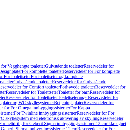
 for Vegghengte toaletter
Gulvstående toaletter
Reservedeler for
Designplater
For komplette toaletter
Reservedeler for For komplette
r For toalettseter
For toalettseter og komplette
oaletter
Gulvstående toaletter
Reservedeler for Gulvstående
eservedeler for Comfort toaletter
Forhøyede toaletter
Reservedeler for
eter
Reservedeler for Toalettseter
Toaletter for barn
Reservedeler for
eter
Reservedeler for Toalettseter
Toalettseteringer
Reservedeler for
splater og WC skyllesystemer
Betjeningsplater
Reservedeler for
er for For Omega innbyggingssisterner
For Kappa
isterner
For Twinline innbyggingssisterner
Reservedeler for For
C-skyllesystem med elektronisk aktivering av skylling
Reservedeler
For nettdrift, for Geberit Sigma innbyggingssisterner 12 cm
Ikke egnet
for Geberit Sigma innbyggingssisterne 12 cm
Reservedeler for For