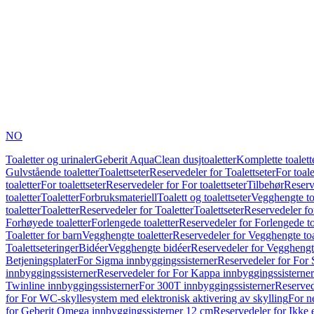
NO
Toaletter og urinaler
Geberit AquaClean dusjtoaletter
Komplette toalett
Gulvstående toaletter
Toalettseter
Reservedeler for Toalettseter
For toale
toaletter
For toalettseter
Reservedeler for For toalettseter
Tilbehør
Reserv
toaletter
Toaletter
Forbruksmateriell
Toalett og toalettseter
Vegghengte to
toaletter
Toaletter
Reservedeler for Toaletter
Toalettseter
Reservedeler for
Forhøyede toaletter
Forlengede toaletter
Reservedeler for Forlengede to
Toaletter for barn
Vegghengte toaletter
Reservedeler for Vegghengte toa
Toalettseteringer
Bidéer
Vegghengte bidéer
Reservedeler for Vegghengt
Betjeningsplater
For Sigma innbyggingssisterner
Reservedeler for For 
innbyggingssisterner
Reservedeler for For Kappa innbyggingssisterner
Twinline innbyggingssisterner
For 300T innbyggingssisterner
Reserved
for For WC-skyllesystem med elektronisk aktivering av skylling
For n
for Geberit Omega innbyggingssisterner 12 cm
Reservedeler for Ikke