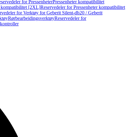
servedeler for Pressenheter
Pressenheter kompatibilitet
 kompatibilitet [2XL]
Reservedeler for Pressenheter kompatibilitet
vedeler for Verktøy for Geberit Silent-db20 / Geberit
rktøy
Rørbearbeidingsverktøy
Reservedeler for
kontroller