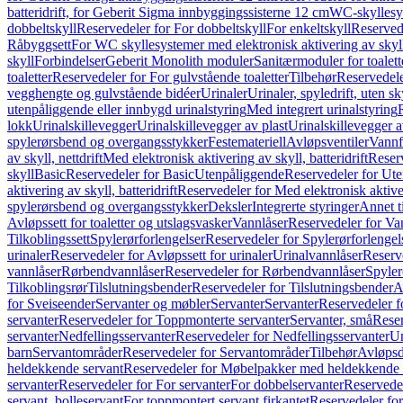
batteridrift, for Geberit Sigma innbyggingssisterne 12 cm
WC-skyllesys
dobbeltskyll
Reservedeler for For dobbeltskyll
For enkeltskyll
Reservede
Råbyggsett
For WC skyllesystemer med elektronisk aktivering av skyl
skyll
Forbindelser
Geberit Monolith moduler
Sanitærmoduler for toalett
toaletter
Reservedeler for For gulvstående toaletter
Tilbehør
Reservedele
vegghengte og gulvstående bidéer
Urinaler
Urinaler, spyledrift, uten s
utenpåliggende eller innbygd urinalstyring
Med integrert urinalstyring
lokk
Urinalskillevegger
Urinalskillevegger av plast
Urinalskillevegger a
spylerørsbend og overgangsstykker
Festemateriell
Avløpsventiler
Vannf
av skyll, nettdrift
Med elektronisk aktivering av skyll, batteridrift
Reserv
skyll
Basic
Reservedeler for Basic
Utenpåliggende
Reservedeler for Ut
aktivering av skyll, batteridrift
Reservedeler for Med elektronisk aktiveri
spylerørsbend og overgangsstykker
Deksler
Integrerte styringer
Annet t
Avløpssett for toaletter og utslagsvasker
Vannlåser
Reservedeler for Va
Tilkoblingssett
Spylerørforlengelser
Reservedeler for Spylerørforlengel
urinaler
Reservedeler for Avløpssett for urinaler
Urinalvannlåser
Reserv
vannlåser
Rørbendvannlåser
Reservedeler for Rørbendvannlåser
Spyler
Tilkoblingsrør
Tilslutningsbender
Reservedeler for Tilslutningsbender
A
for Sveiseender
Servanter og møbler
Servanter
Servanter
Reservedeler f
servanter
Reservedeler for Toppmonterte servanter
Servanter, små
Reser
servanter
Nedfellingsservanter
Reservedeler for Nedfellingsservanter
Un
barn
Servantområder
Reservedeler for Servantområder
Tilbehør
Avløpsd
heldekkende servant
Reservedeler for Møbelpakker med heldekkende 
servanter
Reservedeler for For servanter
For dobbelservanter
Reservedel
servant, bolleservant
For toppmontert servant firkantet
Reservedeler for