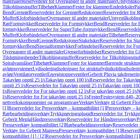
materialer
Reservedeler for Overganger til andre materialer
Utstyrstilko
Tilkoblingsmuffer
Tilbehør
Klammer
Fester for klammer
Endedeksler
Pa
Bend
Grenrør
Reservedeler for Grenrør
Reduksjoner
Reservedeler for 
Muffer
Kloforbindelser
Overganger til andre materialer
Utstyrstilkoblin
Rør
Formstykker
Reservedeler for Formstykker
Bend
Reservedeler for
formstykker
Reservedeler for SuperTube-formstykker
Bend
Reservedel
Muffer
Kloforbindelser
Overganger til andre materialer
Tilbehør
Reserve
Formstykker
Bend
Grenrør
Reduksjoner
Stakeluker
Reservedeler for St
formstykker
Bend
Spesialformstykker
Forbindelser
Reservedeler for For
Overganger til andre materialer
Gjengeforbindelser
Reservedeler for G
Tilslutningsbender
Tilkobliingsmuffer
Reservedeler for Tilkobliingsmuf
Spiralvannlåser
Tilbehør
Klammer
Fester for klammer
Bærende struktur
avløpssystemer
Lydisolering
Isoleringer for strukturlydutkobling
Isoleri
avløp
Ventilatorventiler
Energistoppeventiler
Geberit Pluvia takdreneri
Takavløp opptil 25 l/s
Takavløp oppti 100 l/s
Reservedeler for Takavløp
opptil 25 l/s
Reservedeler for Takavløp opptil 25 l/s
Takavløp oppti 100
l/s
Reservedeler for For takavløp oppti 12 l/s
For takavløp oppti 25 l/s
N
l/s
Reservedeler for For takavløp oppti 25 l/s
Fester
Festesystem d40–2
nettverkskomponenter og programvare
Verktøy
Verktøy til Geberit Flo
[1]
Reservedeler for Pressverktøy – kompatibilitet [1]
Pressverktøy – ko
Rørbearbeidingsverktøy
Trykkprøvingsplugg
Reservedeler for Trykkp
Geberit Mepla
Håndpressverktøy
Reservedeler for Håndpressverktøy
P
Presseverktøy kompatibilitet [2]
Rørbearbeidingsverktøy
Reservedeler 
Verktøy for Geberit Mapress
Presseverktøy kompatibilitet [1]
Reservede
kompatibilitet [1] / [2]
Reservedeler for Pressverktøy-kompatibilitet [1] 