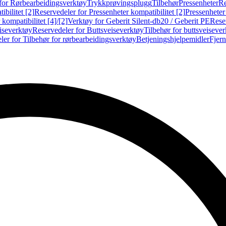
for Rørbearbeidingsverktøy
Trykkprøvingsplugg
Tilbehør
Pressenheter
Re
ibilitet [2]
Reservedeler for Pressenheter kompatibilitet [2]
Pressenheter
kompatibilitet [4]/[2]
Verktøy for Geberit Silent-db20 / Geberit PE
Reser
iseverktøy
Reservedeler for Buttsveiseverktøy
Tilbehør for buttsveiseve
ler for Tilbehør for rørbearbeidingsverktøy
Betjeningshjelpemidler
Fjern