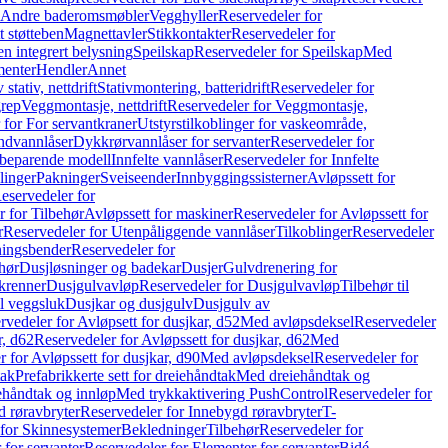
r Andre baderomsmøbler
Vegghyller
Reservedeler for
t støtteben
Magnettavler
Stikkontakter
Reservedeler for
n integrert belysning
Speilskap
Reservedeler for Speilskap
Med
menter
Hendler
Annet
tativ, nettdrift
Stativmontering, batteridrift
Reservedeler for
grep
Veggmontasje, nettdrift
Reservedeler for Veggmontasje,
 for For servantkraner
Utstyrstilkoblinger for vaskeområde,
ndvannlåser
Dykkrørvannlåser for servanter
Reservedeler for
ssbeparende modell
Innfelte vannlåser
Reservedeler for Innfelte
linger
Pakninger
Sveiseender
Innbyggingssisterner
Avløpssett for
eservedeler for
r for Tilbehør
Avløpssett for maskiner
Reservedeler for Avløpssett for
r
Reservedeler for Utenpåliggende vannlåser
Tilkoblinger
Reservedeler
tningsbender
Reservedeler for
hør
Dusjløsninger og badekar
Dusjer
Gulvdrenering for
ukrenner
Dusjgulvavløp
Reservedeler for Dusjgulvavløp
Tilbehør til
il veggsluk
Dusjkar og dusjgulv
Dusjgulv av
rvedeler for Avløpsett for dusjkar, d52
Med avløpsdeksel
Reservedeler
r, d62
Reservedeler for Avløpssett for dusjkar, d62
Med
 for Avløpssett for dusjkar, d90
Med avløpsdeksel
Reservedeler for
tak
Prefabrikkerte sett for dreiehåndtak
Med dreiehåndtak og
iehåndtak og innløp
Med trykkaktivering PushControl
Reservedeler for
 røravbryter
Reservedeler for Innebygd røravbryter
T-
 for Skinnesystemer
Bekledninger
Tilbehør
Reservedeler for
 for servanter
Reservedeler for Elementer for servanter
Bidé-