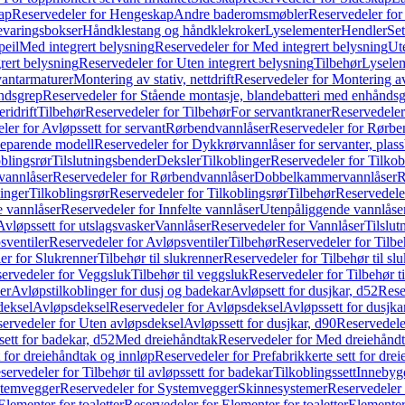
ap
Reservedeler for Hengeskap
Andre baderomsmøbler
Reservedeler fo
evaringsbokser
Håndklestang og håndklekroker
Lyselementer
Hendler
Set
peil
Med integrert belysning
Reservedeler for Med integrert belysning
Ute
rert belysning
Reservedeler for Uten integrert belysning
Tilbehør
Lysele
vantarmaturer
Montering av stativ, nettdrift
Reservedeler for Montering av s
åndsgrep
Reservedeler for Stående montasje, blandebatteri med enhånds
ridrift
Tilbehør
Reservedeler for Tilbehør
For servantkraner
Reservedeler
ler for Avløpssett for servant
Rørbendvannlåser
Reservedeler for Rørbe
beparende modell
Reservedeler for Dykkrørvannlåser for servanter, pla
blingsrør
Tilslutningsbender
Deksler
Tilkoblinger
Reservedeler for Tilkob
vannlåser
Reservedeler for Rørbendvannlåser
Dobbelkammervannlåser
R
linger
Tilkoblingsrør
Reservedeler for Tilkoblingsrør
Tilbehør
Reservedele
e vannlåser
Reservedeler for Innfelte vannlåser
Utenpåliggende vannlåse
Avløpssett for utslagsvasker
Vannlåser
Reservedeler for Vannlåser
Tilslu
sventiler
Reservedeler for Avløpsventiler
Tilbehør
Reservedeler for Tilbe
er for Slukrenner
Tilbehør til slukrenner
Reservedeler for Tilbehør til sl
ervedeler for Veggsluk
Tilbehør til veggsluk
Reservedeler for Tilbehør t
er
Avløpstilkoblinger for dusj og badekar
Avløpsett for dusjkar, d52
Rese
deksel
Avløpsdeksel
Reservedeler for Avløpsdeksel
Avløpssett for dusjka
ervedeler for Uten avløpsdeksel
Avløpssett for dusjkar, d90
Reservedeler
ett for badekar, d52
Med dreiehåndtak
Reservedeler for Med dreiehånd
t for dreiehåndtak og innløp
Reservedeler for Prefabrikkerte sett for dre
servedeler for Tilbehør til avløpssett for badekar
Tilkoblingssett
Innebygd
temvegger
Reservedeler for Systemvegger
Skinnesystemer
Reservedeler
Elementer for toaletter
Reservedeler for Elementer for toaletter
Elementer