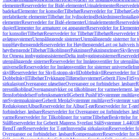
elementer
Reservedeler for Bidé-elementer
Urinalelementer
Reservedele
badekar
Elementer for konsoller
Tilbehør
Reservedeler for Tilbehør
Gebe
prefabrikerte elementer
Tilbehør for lydisolering
Bekledninger
Installas
elementer
Reservedeler for Bidé-elementer
Urinalelementer
Reservedele
dusjer
Elementer for armaturer og apparater
Reservedeler for Elementer
for konsoller
Tilbehør
Reservedeler for Tilbehør
Tilbehør
Reservedeler f
avløpssystemer
Utenpåliggende sisterner
Utenpåliggende sisterner for to
topp
Høythengende
Reservedeler for Høythengende
Lavt og halvveis 
høythengende
Tilbehør
Tilkoblinger
Pakninger
Pakningsringer
Skylleven
for Omega innbyggingssisterner
Delta innbyggingssisterner
Reservedel
utenpåliggende sisterner
Reservedeler for Innløpsventiler for utenpålig
universelle
Reservedeler for Innløpsventiler for sisterner universelle
Inn
skyll
Reservedeler for Skyll-stopp-skyll
Dobbeltskyll
Reservedeler for 
Dobbeltskyll
Tilbehør
Trykknapp
Tilførselssystemer
Geberit FlowFit
Sys
sirkulasjon
Overganger uløselige
Overganger og forbindelser, løsbare
R
presstilkobling
Overgangsstykker og tilkoblinger for varmeelement, lø
flensforbindelser
Forbruksmateriell
Geberit PushFit
Systemrør multilaye
rør
Systempakninger
Geberit Mepla
Systemrør multilayer
Systemrør var
Reduksjoner
Albue
Reservedeler for Albue
T-rør
Reservedeler for T-rør
forbindelser, løsbare
Reservedeler for Overganger og forbindelser, løs
varme
Reservedeler for Tilkoblinger for varme
Tilbehør
Beskyttelse for 
Stål
Reservedeler for Geberit Mapress Syrefast Stål
Systemrør 1.4401
R
Bend
T-rør
Reservedeler for T-rør
Innvendig sirkulasjon
Reservedeler fo
Overganger og forbindelser, løsbare
Kompensatorer
Reservedeler for 