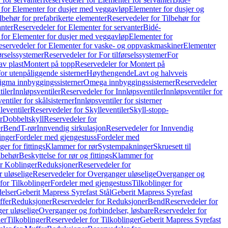
 for Elementer for dusjer med veggavløp
Elementer for dusjer og
lbehør for prefabrikerte elementer
Reservedeler for Tilbehør for
anter
Reservedeler for Elementer for servanter
Bidé-
 for Elementer for dusjer med veggavløp
Elementer for
eservedeler for Elementer for vaske- og oppvaskmaskiner
Elementer
førselssystemer
Reservedeler for For tilførselssystemer
For
av plast
Montert på topp
Reservedeler for Montert på
for utenpåliggende sisterner
Høythengende
Lavt og halvveis
Sigma innbyggingssisterner
Omega innbyggingssisterner
Reservedeler
tiler
Innløpsventiler
Reservedeler for Innløpsventiler
Innløpsventiler for
ntiler for skålsisterner
Innløpsventiler for sisterner
leventiler
Reservedeler for Skylleventiler
Skyll-stopp-
r
Dobbeltskyll
Reservedeler for
r
Bend
T-rør
Innvendig sirkulasjon
Reservedeler for Innvendig
inger
Fordeler med gjengestuss
Fordeler med
ger for fittings
Klammer for rør
Systempakninger
Skruesett til
lbehør
Beskyttelse for rør og fittings
Klammer for
or Koblinger
Reduksjoner
Reservedeler for
 uløselige
Reservedeler for Overganger uløselige
Overganger og
for Tilkoblinger
Fordeler med gjengestuss
Tilkoblinger for
delser
Geberit Mapress Syrefast Stål
Geberit Mapress Syrefast
ffer
Reduksjoner
Reservedeler for Reduksjoner
Bend
Reservedeler for
er uløselige
Overganger og forbindelser, løsbare
Reservedeler for
er
Tilkoblinger
Reservedeler for Tilkoblinger
Geberit Mapress Syrefast