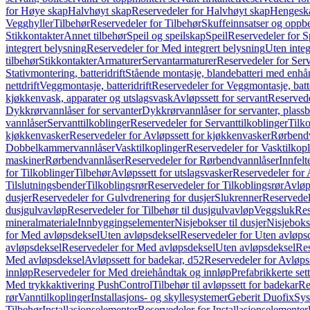
for Høye skap
Halvhøyt skap
Reservedeler for Halvhøyt skap
Hengesk
Vegghyller
Tilbehør
Reservedeler for Tilbehør
Skuffeinnsatser og oppb
Stikkontakter
Annet tilbehør
Speil og speilskap
Speil
Reservedeler for S
integrert belysning
Reservedeler for Med integrert belysning
Uten integ
tilbehør
Stikkontakter
Armaturer
Servantarmaturer
Reservedeler for Ser
Stativmontering, batteridrift
Stående montasje, blandebatteri med enh
nettdrift
Veggmontasje, batteridrift
Reservedeler for Veggmontasje, batte
kjøkkenvask, apparater og utslagsvask
Avløpssett for servant
Reservede
Dykkrørvannlåser for servanter
Dykkrørvannlåser for servanter, plass
vannlåser
Servanttilkoblinger
Reservedeler for Servanttilkoblinger
Tilko
kjøkkenvasker
Reservedeler for Avløpssett for kjøkkenvasker
Rørbend
Dobbelkammervannlåser
Vasktilkoplinger
Reservedeler for Vasktilkop
maskiner
Rørbendvannlåser
Reservedeler for Rørbendvannlåser
Innfelt
for Tilkoblinger
Tilbehør
Avløpssett for utslagsvasker
Reservedeler for 
Tilslutningsbender
Tilkoblingsrør
Reservedeler for Tilkoblingsrør
Avløp
dusjer
Reservedeler for Gulvdrenering for dusjer
Slukrenner
Reservedel
dusjgulvavløp
Reservedeler for Tilbehør til dusjgulvavløp
Veggsluk
Res
mineralmateriale
Innbyggingselementer
Nisjebokser til dusjer
Nisjeboks
for Med avløpsdeksel
Uten avløpsdeksel
Reservedeler for Uten avløps
avløpsdeksel
Reservedeler for Med avløpsdeksel
Uten avløpsdeksel
Res
Med avløpsdeksel
Avløpssett for badekar, d52
Reservedeler for Avløpss
innløp
Reservedeler for Med dreiehåndtak og innløp
Prefabrikkerte set
Med trykkaktivering PushControl
Tilbehør til avløpssett for badekar
Re
rør
Vanntilkoplinger
Installasjons- og skyllesystemer
Geberit Duofix
Sys
Tilbehør
Installasjonselementer
Reservedeler for Installasjonselementer