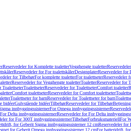
er
Reservedeler for Komplette toaletter
Vegghengte toaletter
Reservedeler
ttskåler
Reservedeler for For toalettskåler
Designplater
Reservedeler for 
edeler for Tilbehør
For komplette toaletter
For toalettseter
Reservedeler fo
aletter
Reservedeler for Vegghengte toaletter
Toaletter
Reservedeler for T
 Toalettseter
Toalettseter
Reservedeler for Toalettseter
Comfort toaletter
R
aletter
Comfort toalettseter
Reservedeler for Comfort toalettseter
Toaletts
letter
Toalettseter for barn
Reservedeler for Toalettseter for barn
Toaletts
e bidéer
Gulvstående bidéer
Tilbehør
Reservedeler for Tilbehør
Betjening
Sigma innbyggingssisterner
For Omega innbyggingssisterner
Reservedel
For Delta innbyggingssisterner
Reservedeler for For Delta innbyggingss
eler for For 300T innbyggingssisterner
Tilbehør
Forbruksmateriell
For W
ettdrift, for Geberit Sigma innbyggingssisterner 12 cm
Reservedeler for 
 egnet for Geberit Omega innbyggingssisterner 12 cm
For batteridrift, 