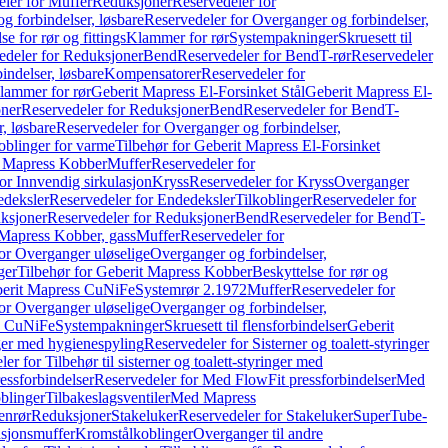
ler for Muffer
Reduksjoner
Reservedeler for
g forbindelser, løsbare
Reservedeler for Overganger og forbindelser,
se for rør og fittings
Klammer for rør
Systempakninger
Skruesett til
edeler for Reduksjoner
Bend
Reservedeler for Bend
T-rør
Reservedeler
indelser, løsbare
Kompensatorer
Reservedeler for
lammer for rør
Geberit Mapress El-Forsinket Stål
Geberit Mapress El-
ner
Reservedeler for Reduksjoner
Bend
Reservedeler for Bend
T-
, løsbare
Reservedeler for Overganger og forbindelser,
oblinger for varme
Tilbehør for Geberit Mapress El-Forsinket
t Mapress Kobber
Muffer
Reservedeler for
or Innvendig sirkulasjon
Kryss
Reservedeler for Kryss
Overganger
deksler
Reservedeler for Endedeksler
Tilkoblinger
Reservedeler for
ksjoner
Reservedeler for Reduksjoner
Bend
Reservedeler for Bend
T-
 Mapress Kobber, gass
Muffer
Reservedeler for
or Overganger uløselige
Overganger og forbindelser,
ger
Tilbehør for Geberit Mapress Kobber
Beskyttelse for rør og
berit Mapress CuNiFe
Systemrør 2.1972
Muffer
Reservedeler for
or Overganger uløselige
Overganger og forbindelser,
ss CuNiFe
Systempakninger
Skruesett til flensforbindelser
Geberit
nger med hygienespyling
Reservedeler for Sisterner og toalett-styringer
er for Tilbehør til sisterner og toalett-styringer med
essforbindelser
Reservedeler for Med FlowFit pressforbindelser
Med
blinger
Tilbakeslagsventiler
Med Mapress
enrør
Reduksjoner
Stakeluker
Reservedeler for Stakeluker
SuperTube-
nsjonsmuffer
Kromstålkoblinger
Overganger til andre