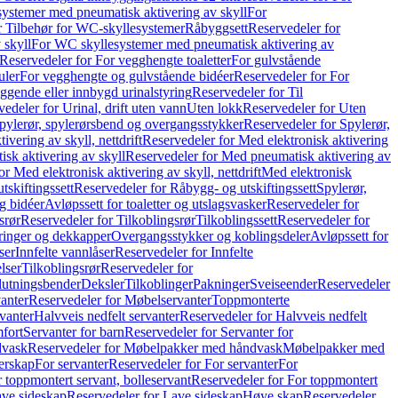
ystemer med pneumatisk aktivering av skyll
For
r Tilbehør for WC-skyllesystemer
Råbyggsett
Reservedeler for
 skyll
For WC skyllesystemer med pneumatisk aktivering av
Reservedeler for For vegghengte toaletter
For gulvstående
uler
For vegghengte og gulvstående bidéer
Reservedeler for For
iggende eller innbygd urinalstyring
Reservedeler for Til
edeler for Urinal, drift uten vann
Uten lokk
Reservedeler for Uten
pylerør, spylerørsbend og overgangsstykker
Reservedeler for Spylerør,
ivering av skyll, nettdrift
Reservedeler for Med elektronisk aktivering
sk aktivering av skyll
Reservedeler for Med pneumatisk aktivering av
r Med elektronisk aktivering av skyll, nettdrift
Med elektronisk
tskiftingssett
Reservedeler for Råbygg- og utskiftingssett
Spylerør,
og bidéer
Avløpssett for toaletter og utslagsvasker
Reservedeler for
srør
Reservedeler for Tilkoblingsrør
Tilkoblingssett
Reservedeler for
ringer og dekkapper
Overgangsstykker og koblingsdeler
Avløpssett for
ser
Innfelte vannlåser
Reservedeler for Innfelte
lser
Tilkoblingsrør
Reservedeler for
slutningsbender
Deksler
Tilkoblinger
Pakninger
Sveiseender
Reservedeler
anter
Reservedeler for Møbelservanter
Toppmonterte
vanter
Halvveis nedfelt servanter
Reservedeler for Halvveis nedfelt
fort
Servanter for barn
Reservedeler for Servanter for
dvask
Reservedeler for Møbelpakker med håndvask
Møbelpakker med
erskap
For servanter
Reservedeler for For servanter
For
 toppmontert servant, bolleservant
Reservedeler for For toppmontert
ve sideskap
Reservedeler for Lave sideskap
Høye skap
Reservedeler