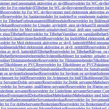
temer med pneumatisk aktivering av skyll
Reservedeler for WC-skylles
ler for For enkeltskyll
Tilbehør for WC-skyllesystemer
Reservedeler fo
l
Reservedeler for For WC skyllesystemer med elektronisk aktivering av
er
Reservedeler for Sanitærmoduler for toaletter
For vegghengte toaletter
r for Tilbehør
Forbruksmateriell
Bidémoduler
Reservedeler for Bidémod
kyllekant
Reservedeler for Urinaler, spyledrift, uten skyllekant
Til utenpål
Reservedeler for Med integrert urinalstyring
Urinal, drift uten vann
Reserv
v glass
Tilbehør
Reservedeler for Tilbehør
Vannlåser og vannlåstilbehør
S
ordeler
Urinalstyringer
Innfelt
Reservedeler for Innfelt
Med elektronisk akt
edeler for Med elektronisk aktivering av skyll, batteridrift
Med pneumati
enpåliggende
Med elektronisk aktivering av skyll, nettdrift
Reservedeler fo
ng av skyll, batteridrift
Tilbehør
Reservedeler for Tilbehør
Råbygg- og u
ilbehør
Betjeningshjelpemidler
Avløpstilkoblinger for toaletter, urinaler 
nnlåser
Tilslutningsbender
Reservedeler for Tilslutningsbender
Tilkobling
ser
Tilkoblinger av PVC
Reservedeler for Tilkoblinger av PVC
Paknings
edeler for Urinalvannlåser
Spiralvannlåser
Reservedeler for Spiralvannlå
ør og spylerørforlengelser
Reservedeler for Spylerør og spylerørforlenge
vløpssett for bidé
Reservedeler for Avløpssett for bidé
Tilkoblingsrør
Til
or Servanter
Doble servanter
Reservedeler for Doble servanter
Møbelserv
vedeler for Servanter, små
Hjørne-servanter
Reservedeler for Hjørne-ser
derlimte servanter
Reservedeler for Underlimte servanter
Servanter Com
eksel
Festemateriell
Dekorblending
Møbelpakker
Møbelpakker med hån
servant
Baderomsmøbler
Servantunderskap
Reservedeler for Servantund
er for For dobbelservanter
Benkeplater
Reservedeler for Benkeplater
For
 For toppmontert servant firkantet
Sideskap
Reservedeler for Sideskap
La