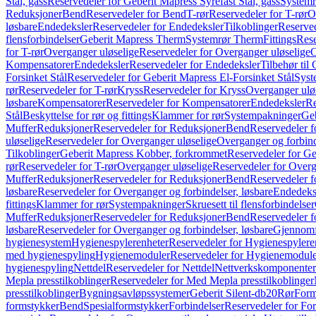
Stål, gass
Reservedeler for Geberit Mapress Syrefast Stål, gass
Systemr
Reduksjoner
Bend
Reservedeler for Bend
T-rør
Reservedeler for T-rør
O
løsbare
Endedeksler
Reservedeler for Endedeksler
Tilkoblinger
Reserved
flensforbindelser
Geberit Mapress Therm
Systemrør Therm
Fittings
Rese
for T-rør
Overganger uløselige
Reservedeler for Overganger uløselige
O
Kompensatorer
Endedeksler
Reservedeler for Endedeksler
Tilbehør til
Forsinket Stål
Reservedeler for Geberit Mapress El-Forsinket Stål
Syst
rør
Reservedeler for T-rør
Kryss
Reservedeler for Kryss
Overganger ulø
løsbare
Kompensatorer
Reservedeler for Kompensatorer
Endedeksler
Re
Stål
Beskyttelse for rør og fittings
Klammer for rør
Systempakninger
Ge
Muffer
Reduksjoner
Reservedeler for Reduksjoner
Bend
Reservedeler 
uløselige
Reservedeler for Overganger uløselige
Overganger og forbind
Tilkoblinger
Geberit Mapress Kobber, forkrommet
Reservedeler for G
rør
Reservedeler for T-rør
Overganger uløselige
Reservedeler for Overg
Muffer
Reduksjoner
Reservedeler for Reduksjoner
Bend
Reservedeler 
løsbare
Reservedeler for Overganger og forbindelser, løsbare
Endedeks
fittings
Klammer for rør
Systempakninger
Skruesett til flensforbindelser
Muffer
Reduksjoner
Reservedeler for Reduksjoner
Bend
Reservedeler 
løsbare
Reservedeler for Overganger og forbindelser, løsbare
Gjennomf
hygienesystem
Hygienespylerenheter
Reservedeler for Hygienespylere
med hygienespyling
Hygienemoduler
Reservedeler for Hygienemodul
hygienespyling
Nettdel
Reservedeler for Nettdel
Nettverkskomponenter
Mepla presstilkoblinger
Reservedeler for Med Mepla presstilkoblinger
presstilkoblinger
Bygningsavløpssystemer
Geberit Silent-db20
Rør
Form
formstykker
Bend
Spesialformstykker
Forbindelser
Reservedeler for For