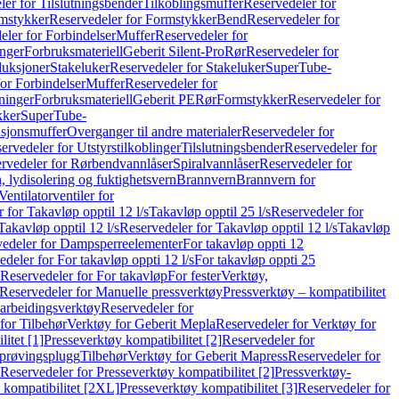
er for Tilslutningsbender
Tilkoblingsmuffer
Reservedeler for
mstykker
Reservedeler for Formstykker
Bend
Reservedeler for
eler for Forbindelser
Muffer
Reservedeler for
nger
Forbruksmateriell
Geberit Silent-Pro
Rør
Reservedeler for
duksjoner
Stakeluker
Reservedeler for Stakeluker
SuperTube-
or Forbindelser
Muffer
Reservedeler for
ninger
Forbruksmateriell
Geberit PE
Rør
Formstykker
Reservedeler for
kker
SuperTube-
nsjonsmuffer
Overganger til andre materialer
Reservedeler for
ervedeler for Utstyrstilkoblinger
Tilslutningsbender
Reservedeler for
rvedeler for Rørbendvannlåser
Spiralvannlåser
Reservedeler for
 lydisolering og fuktighetsvern
Brannvern
Brannvern for
Ventilatorventiler for
 for Takavløp opptil 12 l/s
Takavløp opptil 25 l/s
Reservedeler for
Takavløp opptil 12 l/s
Reservedeler for Takavløp opptil 12 l/s
Takavløp
edeler for Dampsperreelementer
For takavløp oppti 12
deler for For takavløp oppti 12 l/s
For takavløp oppti 25
Reservedeler for For takavløp
For fester
Verktøy,
Reservedeler for Manuelle pressverktøy
Pressverktøy – kompatibilitet
arbeidingsverktøy
Reservedeler for
for Tilbehør
Verktøy for Geberit Mepla
Reservedeler for Verktøy for
itet [1]
Presseverktøy kompatibilitet [2]
Reservedeler for
kprøvingsplugg
Tilbehør
Verktøy for Geberit Mapress
Reservedeler for
Reservedeler for Presseverktøy kompatibilitet [2]
Pressverktøy-
 kompatibilitet [2XL]
Presseverktøy kompatibilitet [3]
Reservedeler for