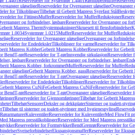
ør 1.4401
Reservedeler for Systemrør 1.4401
Rørnippel
Muffer
Reservede
verganger uløselige
Reservedeler for Overganger uløselige
Overganger o
eler for Tilkoblinger
Tilbehør til Geberit Mapress Syrefast Stål
Beskyttel
rvedeler for Fittings
Muffer
Reservedeler for Muffer
Reduksjoner
Reserv
verganger og forbindelser, løsbare
Reservedeler for Overganger og forb
 Geberit Mapress Therm
Systempakninger
Skruesett til flensforbindelser
K
emrør 1.0034
Systemrør 1.0215
Muffer
Reservedeler for Muffer
Reduksjo
selige
Reservedeler for Overganger uløselige
Overganger og forbindelser
servedeler for Endedeksler
Tilkoblinger for varme
Reservedeler for Tilk
berit Mapress Kobber
Geberit Mapress Kobber
Reservedeler for Geberi
for Bend
T-rør
Reservedeler for T-rør
Innvendig sirkulasjon
Reservedeler f
elser, løsbare
Reservedeler for Overganger og forbindelser, løsbare
Ende
eberit Mapress Kobber, forkrommet
Muffer
Reservedeler for Muffer
Redu
anger uløselige
Geberit Mapress Kobber, gass
Reservedeler for Geberit
for Bend
T-rør
Reservedeler for T-rør
Overganger uløselige
Reservedeler f
ler
Reservedeler for Endedeksler
Tilkoblinger
Reservedeler for Tilkoblin
Geberit Mapress CuNiFe
Geberit Mapress CuNiFe
Reservedeler for Ge
for Bend
T-rør
Reservedeler for T-rør
Overganger uløselige
Reservedeler f
øringer
Reservedeler for Gjennomføringer
Tilbehør for Geberit Mapre
nheter
Tilbehør
Sensorer
Deksler og dekkplater
Sisterner og toalett-styri
er
Tilbehør til sisterner og toalett-styringer med hygienespyling
Reservedel
Rørarmaturer
Kuleventiler
Reservedeler for Kuleventiler
Med FlowFit pr
Med Mapress presstilkoblinger
Reservedeler for Med Mapress presstilko
stykker
Reservedeler for Formstykker
Bend
Grenrør
Reservedeler for Gr
bindelser
Sveiseforbindelser
Ekspansjonsmuffer
Reservedeler for Ekspa