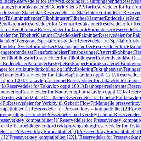
blinger
Reservedeler for Utstyrstilkoblinger
Tilslutningsbender
Reservedel
kninger
Forbruksmateriell
Geberit Silent-PP
Rør
Reservedeler for Rør
For
Reduksjoner
Stakeluker
Reservedeler for Stakeluker
Forbindelser
Reserved
ger
Tilslutningsbender
Tilkoblingsrør
Tilbehør
Klammer
Endedeksler
Pakni
 Bend
Grenrør
Reservedeler for Grenrør
Reduksjoner
Reservedeler for Re
er for Bend
Grenrør
Reservedeler for Grenrør
Forbindelser
Reservedeler f
deler for Tilbehør
Klammer
Endedeksler
Pakninger
Reservedeler for Pak
akeluker
Overganger
Spesialformstykker
Reservedeler for Spesialformsty
bindelser
Sveiseforbindelser
Ekspansjonsmuffer
Reservedeler for Ekspa
jengeforbindelser
Flensforbindelser
Flensbøssinger
Utstyrstilkoblinger
Res
fer
Tilkoblingsrør
Reservedeler for Tilkoblingsrør
Rørbendvannlåser
Rese
er
Endedeksler
Pakninger
Beskyttelseskapper
Forbruksmateriell
Brannvern,
nger for strukturlydutkobling og luftlydisolering
Fuktighetsvern
Tettinger
ng
Takavløp
Reservedeler for Takavløp
Takavløp opptil 12 l/s
Reservedeler
 oppti 100 l/s
Takavløp for renner
Reservedeler for Takavløp for renner
 l/s
Reservedeler for Takavløp oppti 100 l/s
Dampsperreelementer
Reserv
ødoverløp
Reservedeler for Nødoverløp
For takavløp oppti 12 l/s
Reserve
00
Festesystem d250–315
Tilbehør
Reservedeler for Tilbehør
For takavløp
wFit
Reservedeler for Verktøy til Geberit FlowFit
Manuelle pressverktøy
mpatibilitet [2]
Reservedeler for Pressverktøy – kompatibilitet [2]
Rørbe
røvingsplugg
Testmiddel
Pressenheter med verktøy
Tilbehør
Reservedeler 
resseverktøy kompatibilitet [1]
Reservedeler for Presseverktøy kompatibil
for Rørbearbeidingsverktøy
Trykkprøvingsplugg
Reservedeler for Tryk
ler for Presseverktøy kompatibilitet [1]
Presseverktøy kompatibilitet [2]
/ [2]
Presseverktøy kompatibilitet [2XL]
Reservedeler for Presseverktøy