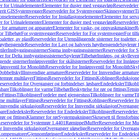
r for Urinalelementer
Elementer for dusjer med veggavløp
Reservedeler
rit GIS
Systemvegger
Reservedeler for Systemvegger
Skinnesystemer
Ti
jonselementer
Reservedeler for Installasjonselementer
Elementer for serv
r for Urinalelementer
Elementer for dusjer med veggavløp
Reservedeler
 for armaturer og apparater
Elementer for vaske- og oppvaskmaskiner
R
or Tilbehør
For systemvegger
Reservedeler for For systemvegger
For til
aletter, av plast
Reservedeler for Utenpåliggende sisterner for toaletter, 
høythengende
Reservedeler for Lavt og halvveis høythengende
Spylerør 
tiler
Innbyggingssisterner
Sigma innbyggingssisterner
Reservedeler for 
er for Delta innbyggingssisterner
Spylerør
Tilbehør
Innløps- og skylleven
gende sisterner
Innløpsventiler for skålsisterner
Reservedeler for Innløpsve
løpsventil for Monolith
Reservedeler for Innløpsventil for Monolith
Skyl
Dobbeltskyll
Innvendige armaturer
Reservedeler for Innvendige armature
temrør multilayer
Fittings
Reservedeler for Fittings
Koblinger
Reduksjone
eservedeler for Overganger og forbindelser, løsbare
Endedeksler
Tilkobl
sbare
Tilkoblinger for varme
Tilbehør
Beskyttelse for rør og fittings
Tetnin
r
Fittings
Tilkoblinger
Fordeler med gjengestuss
Tilkoblinger for varme
Ti
me multilayer
Fittings
Reservedeler for Fittings
Koblinger
Reservedeler f
Innvendig sirkulasjon
Reservedeler for Innvendig sirkulasjon
Overganger
bare
Endedeksler
Reservedeler for Endedeksler
Tilkoblinger
Reservedeler 
rør og fittings
Klammer for rør
Systempakninger
Skruesett til flensforbin
eservedeler for Systemrør 1.4401
Rørnippel
Muffer
Reservedeler for Mu
r Innvendig sirkulasjon
Overganger uløselige
Reservedeler for Overgang
Kompensatorer
Gjennomføringer
Endedeksler
Reservedeler for Endedeksl