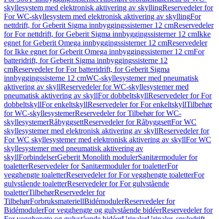
skyllesystem med elektronisk aktivering av skylling
Reservedeler for
For WC-skyllesystem med elektronisk aktivering av skylling
For
nettdrift, for Geberit Sigma innbyggingssisterner 12 cm
Reservedeler
for For nettdrift, for Geberit Sigma innbyggingssisterner 12 cm
Ikke
egnet for Geberit Omega innbyggingssisterner 12 cm
Reservedeler
for Ikke egnet for Geberit Omega innbyggingssisterner 12 cm
For
batteridrift, for Geberit Sigma innbyggingssisterne 12
cm
Reservedeler for For batteridrift, for Geberit Sigma
innbyggingssisterne 12 cm
WC-skyllesystemer med pneumatisk
aktivering av skyll
Reservedeler for WC-skyllesystemer med
pneumatisk aktivering av skyll
For dobbeltskyll
Reservedeler for For
dobbeltskyll
For enkeltskyll
Reservedeler for For enkeltskyll
Tilbehør
for WC-skyllesystemer
Reservedeler for Tilbehør for WC-
skyllesystemer
Råbyggsett
Reservedeler for Råbyggsett
For WC
skyllesystemer med elektronisk aktivering av skyll
Reservedeler for
For WC skyllesystemer med elektronisk aktivering av skyll
For WC
skyllesystemer med pneumatisk aktivering av
skyll
Forbindelser
Geberit Monolith moduler
Sanitærmoduler for
toaletter
Reservedeler for Sanitærmoduler for toaletter
For
vegghengte toaletter
Reservedeler for For vegghengte toaletter
For
gulvstående toaletter
Reservedeler for For gulvstående
toaletter
Tilbehør
Reservedeler for
Tilbehør
Forbruksmateriell
Bidémoduler
Reservedeler for
Bidémoduler
For vegghengte og gulvstående bidéer
Reservedeler for
For vegghengte og gulvstående bidéer
Urinaler
Urinaler, spyledrift,