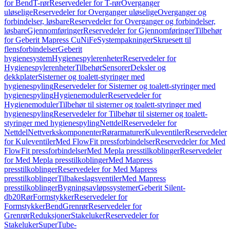
for Bend
T-rør
Reservedeler for T-rør
Overganger
uløselige
Reservedeler for Overganger uløselige
Overganger og
forbindelser, løsbare
Reservedeler for Overganger og forbindelser,
løsbare
Gjennomføringer
Reservedeler for Gjennomføringer
Tilbehør
for Geberit Mapress CuNiFe
Systempakninger
Skruesett til
flensforbindelser
Geberit
hygienesystem
Hygienespylerenheter
Reservedeler for
Hygienespylerenheter
Tilbehør
Sensorer
Deksler og
dekkplater
Sisterner og toalett-styringer med
hygienespyling
Reservedeler for Sisterner og toalett-styringer med
hygienespyling
Hygienemoduler
Reservedeler for
Hygienemoduler
Tilbehør til sisterner og toalett-styringer med
hygienespyling
Reservedeler for Tilbehør til sisterner og toalett-
styringer med hygienespyling
Nettdel
Reservedeler for
Nettdel
Nettverkskomponenter
Rørarmaturer
Kuleventiler
Reservedeler
for Kuleventiler
Med FlowFit pressforbindelser
Reservedeler for Med
FlowFit pressforbindelser
Med Mepla presstilkoblinger
Reservedeler
for Med Mepla presstilkoblinger
Med Mapress
presstilkoblinger
Reservedeler for Med Mapress
presstilkoblinger
Tilbakeslagsventiler
Med Mapress
presstilkoblinger
Bygningsavløpssystemer
Geberit Silent-
db20
Rør
Formstykker
Reservedeler for
Formstykker
Bend
Grenrør
Reservedeler for
Grenrør
Reduksjoner
Stakeluker
Reservedeler for
Stakeluker
SuperTube-