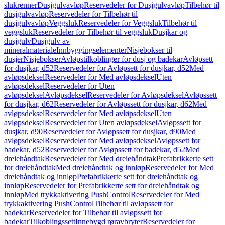
slukrenner
Dusjgulvavløp
Reservedeler for Dusjgulvavløp
Tilbehør til
dusjgulvavløp
Reservedeler for Tilbehør til
dusjgulvavløp
Veggsluk
Reservedeler for Veggsluk
Tilbehør til
veggsluk
Reservedeler for Tilbehør til veggsluk
Dusjkar og
dusjgulv
Dusjgulv av
mineralmateriale
Innbyggingselementer
Nisjebokser til
dusjer
Nisjebokser
Avløpstilkoblinger for dusj og badekar
Avløpsett
for dusjkar, d52
Reservedeler for Avløpsett for dusjkar, d52
Med
avløpsdeksel
Reservedeler for Med avløpsdeksel
Uten
avløpsdeksel
Reservedeler for Uten
avløpsdeksel
Avløpsdeksel
Reservedeler for Avløpsdeksel
Avløpssett
for dusjkar, d62
Reservedeler for Avløpssett for dusjkar, d62
Med
avløpsdeksel
Reservedeler for Med avløpsdeksel
Uten
avløpsdeksel
Reservedeler for Uten avløpsdeksel
Avløpssett for
dusjkar, d90
Reservedeler for Avløpssett for dusjkar, d90
Med
avløpsdeksel
Reservedeler for Med avløpsdeksel
Avløpssett for
badekar, d52
Reservedeler for Avløpssett for badekar, d52
Med
dreiehåndtak
Reservedeler for Med dreiehåndtak
Prefabrikkerte sett
for dreiehåndtak
Med dreiehåndtak og innløp
Reservedeler for Med
dreiehåndtak og innløp
Prefabrikkerte sett for dreiehåndtak og
innløp
Reservedeler for Prefabrikkerte sett for dreiehåndtak og
innløp
Med trykkaktivering PushControl
Reservedeler for Med
trykkaktivering PushControl
Tilbehør til avløpssett for
badekar
Reservedeler for Tilbehør til avløpssett for
badekar
Tilkoblingssett
Innebygd røravbryter
Reservedeler for