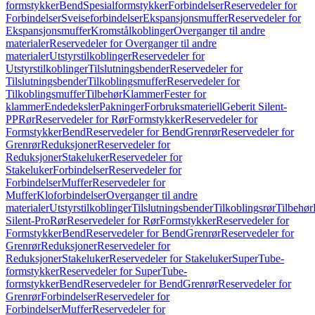
formstykker
Bend
Spesialformstykker
Forbindelser
Reservedeler for
Forbindelser
Sveiseforbindelser
Ekspansjonsmuffer
Reservedeler for
Ekspansjonsmuffer
Kromstålkoblinger
Overganger til andre
materialer
Reservedeler for Overganger til andre
materialer
Utstyrstilkoblinger
Reservedeler for
Utstyrstilkoblinger
Tilslutningsbender
Reservedeler for
Tilslutningsbender
Tilkoblingsmuffer
Reservedeler for
Tilkoblingsmuffer
Tilbehør
Klammer
Fester for
klammer
Endedeksler
Pakninger
Forbruksmateriell
Geberit Silent-
PP
Rør
Reservedeler for Rør
Formstykker
Reservedeler for
Formstykker
Bend
Reservedeler for Bend
Grenrør
Reservedeler for
Grenrør
Reduksjoner
Reservedeler for
Reduksjoner
Stakeluker
Reservedeler for
Stakeluker
Forbindelser
Reservedeler for
Forbindelser
Muffer
Reservedeler for
Muffer
Kloforbindelser
Overganger til andre
materialer
Utstyrstilkoblinger
Tilslutningsbender
Tilkoblingsrør
Tilbehør
Silent-Pro
Rør
Reservedeler for Rør
Formstykker
Reservedeler for
Formstykker
Bend
Reservedeler for Bend
Grenrør
Reservedeler for
Grenrør
Reduksjoner
Reservedeler for
Reduksjoner
Stakeluker
Reservedeler for Stakeluker
SuperTube-
formstykker
Reservedeler for SuperTube-
formstykker
Bend
Reservedeler for Bend
Grenrør
Reservedeler for
Grenrør
Forbindelser
Reservedeler for
Forbindelser
Muffer
Reservedeler for