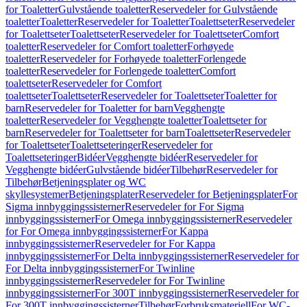
for Toaletter
Gulvstående toaletter
Reservedeler for Gulvstående
toaletter
Toaletter
Reservedeler for Toaletter
Toalettseter
Reservedeler
for Toalettseter
Toalettseter
Reservedeler for Toalettseter
Comfort
toaletter
Reservedeler for Comfort toaletter
Forhøyede
toaletter
Reservedeler for Forhøyede toaletter
Forlengede
toaletter
Reservedeler for Forlengede toaletter
Comfort
toalettseter
Reservedeler for Comfort
toalettseter
Toalettseter
Reservedeler for Toalettseter
Toaletter for
barn
Reservedeler for Toaletter for barn
Vegghengte
toaletter
Reservedeler for Vegghengte toaletter
Toalettseter for
barn
Reservedeler for Toalettseter for barn
Toalettseter
Reservedeler
for Toalettseter
Toalettseteringer
Reservedeler for
Toalettseteringer
Bidéer
Vegghengte bidéer
Reservedeler for
Vegghengte bidéer
Gulvstående bidéer
Tilbehør
Reservedeler for
Tilbehør
Betjeningsplater og WC
skyllesystemer
Betjeningsplater
Reservedeler for Betjeningsplater
For
Sigma innbyggingssisterner
Reservedeler for For Sigma
innbyggingssisterner
For Omega innbyggingssisterner
Reservedeler
for For Omega innbyggingssisterner
For Kappa
innbyggingssisterner
Reservedeler for For Kappa
innbyggingssisterner
For Delta innbyggingssisterner
Reservedeler for
For Delta innbyggingssisterner
For Twinline
innbyggingssisterner
Reservedeler for For Twinline
innbyggingssisterner
For 300T innbyggingssisterner
Reservedeler for
For 300T innbyggingssisterner
Tilbehør
Forbruksmateriell
For WC-