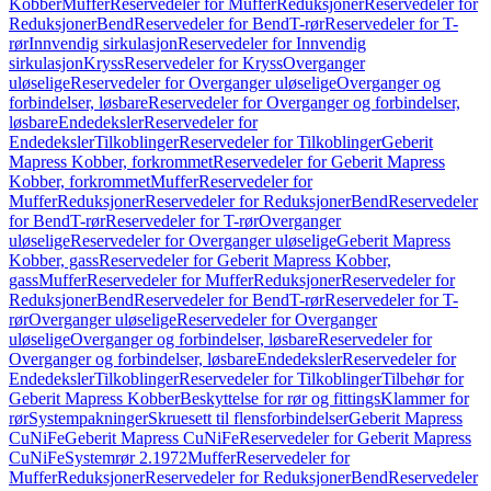
Kobber
Muffer
Reservedeler for Muffer
Reduksjoner
Reservedeler for
Reduksjoner
Bend
Reservedeler for Bend
T-rør
Reservedeler for T-
rør
Innvendig sirkulasjon
Reservedeler for Innvendig
sirkulasjon
Kryss
Reservedeler for Kryss
Overganger
uløselige
Reservedeler for Overganger uløselige
Overganger og
forbindelser, løsbare
Reservedeler for Overganger og forbindelser,
løsbare
Endedeksler
Reservedeler for
Endedeksler
Tilkoblinger
Reservedeler for Tilkoblinger
Geberit
Mapress Kobber, forkrommet
Reservedeler for Geberit Mapress
Kobber, forkrommet
Muffer
Reservedeler for
Muffer
Reduksjoner
Reservedeler for Reduksjoner
Bend
Reservedeler
for Bend
T-rør
Reservedeler for T-rør
Overganger
uløselige
Reservedeler for Overganger uløselige
Geberit Mapress
Kobber, gass
Reservedeler for Geberit Mapress Kobber,
gass
Muffer
Reservedeler for Muffer
Reduksjoner
Reservedeler for
Reduksjoner
Bend
Reservedeler for Bend
T-rør
Reservedeler for T-
rør
Overganger uløselige
Reservedeler for Overganger
uløselige
Overganger og forbindelser, løsbare
Reservedeler for
Overganger og forbindelser, løsbare
Endedeksler
Reservedeler for
Endedeksler
Tilkoblinger
Reservedeler for Tilkoblinger
Tilbehør for
Geberit Mapress Kobber
Beskyttelse for rør og fittings
Klammer for
rør
Systempakninger
Skruesett til flensforbindelser
Geberit Mapress
CuNiFe
Geberit Mapress CuNiFe
Reservedeler for Geberit Mapress
CuNiFe
Systemrør 2.1972
Muffer
Reservedeler for
Muffer
Reduksjoner
Reservedeler for Reduksjoner
Bend
Reservedeler