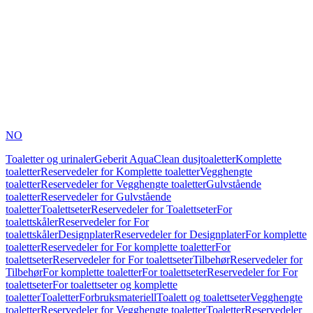
NO
Toaletter og urinaler
Geberit AquaClean dusjtoaletter
Komplette
toaletter
Reservedeler for Komplette toaletter
Vegghengte
toaletter
Reservedeler for Vegghengte toaletter
Gulvstående
toaletter
Reservedeler for Gulvstående
toaletter
Toalettseter
Reservedeler for Toalettseter
For
toalettskåler
Reservedeler for For
toalettskåler
Designplater
Reservedeler for Designplater
For komplette
toaletter
Reservedeler for For komplette toaletter
For
toalettseter
Reservedeler for For toalettseter
Tilbehør
Reservedeler for
Tilbehør
For komplette toaletter
For toalettseter
Reservedeler for For
toalettseter
For toalettseter og komplette
toaletter
Toaletter
Forbruksmateriell
Toalett og toalettseter
Vegghengte
toaletter
Reservedeler for Vegghengte toaletter
Toaletter
Reservedeler