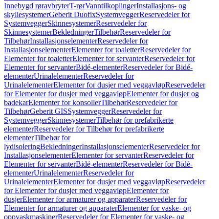
Innebygd røravbryter
T-rør
Vanntilkoplinger
Installasjons- og
skyllesystemer
Geberit Duofix
Systemvegger
Reservedeler for
Systemvegger
Skinnesystemer
Reservedeler for
Skinnesystemer
Bekledninger
Tilbehør
Reservedeler for
Tilbehør
Installasjonselementer
Reservedeler for
Installasjonselementer
Elementer for toaletter
Reservedeler for
Elementer for toaletter
Elementer for servanter
Reservedeler for
Elementer for servanter
Bidé-elementer
Reservedeler for Bidé-
elementer
Urinalelementer
Reservedeler for
Urinalelementer
Elementer for dusjer med veggavløp
Reservedeler
for Elementer for dusjer med veggavløp
Elementer for dusjer og
badekar
Elementer for konsoller
Tilbehør
Reservedeler for
Tilbehør
Geberit GIS
Systemvegger
Reservedeler for
Systemvegger
Skinnesystemer
Tilbehør for prefabrikerte
elementer
Reservedeler for Tilbehør for prefabrikerte
elementer
Tilbehør for
lydisolering
Bekledninger
Installasjonselementer
Reservedeler for
Installasjonselementer
Elementer for servanter
Reservedeler for
Elementer for servanter
Bidé-elementer
Reservedeler for Bidé-
elementer
Urinalelementer
Reservedeler for
Urinalelementer
Elementer for dusjer med veggavløp
Reservedeler
for Elementer for dusjer med veggavløp
Elementer for
dusjer
Elementer for armaturer og apparater
Reservedeler for
Elementer for armaturer og apparater
Elementer for vaske- og
oppvaskmaskiner
Reservedeler for Elementer for vaske- og