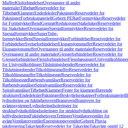
Muffer
Kloforbindelser
Overganger til andre
materialer
Tilbehør
Reservedeler for
Tilbehør
Klammer
Endedeksler
Pakninger
Reservedeler for
Pakninger
Forbruksmateriell
Geberit PE
Rør
Formstykker
Reservedeler
for Formstykker
Bend
Grenrør
Reduksjoner
Stakeluker
Reservedeler
for Stakeluker
Overganger
Spesialformstykker
Reservedeler for
Spesialformstykker
SuperTube-
formstykker
Bend
Spesialformstykker
Forbindelser
Reservedeler for
Forbindelser
Sveiseforbindelser
Ekspansjonsmuffer
Reservedeler for
Ekspansjonsmuffer
Overganger til andre materialer
Reservedeler for
Overganger til andre materialer
Gjengeforbindelser
Reservedeler for
Gjengeforbindelser
Flensforbindelser
Flensbøssinger
Utstyrstilkoblinge
for Utstyrstilkoblinger
Tilslutningsbender
Reservedeler for
Tilslutningsbender
Tilkobliingsmuffer
Reservedeler for
Tilkobliingsmuffer
Tilkoblingsrør
Reservedeler for
Tilkoblingsrør
Rørbendvannlåser
Reservedeler for
Rørbendvannlåser
Spiralvannlåser
Reservedeler for
Spiralvannlåser
Tilbehør
Klammer
Fester for klammer
Bærende
strukturer
Endedeksler
Pakninger
Beskyttelseskapper
Forbruksmateriell
lydisolering og fuktighetsvern
Brannvern
Brannvern for
avløpssystemer
Lydisolering
Isoleringer for
strukturlydutkobling
Isoleringer for strukturlydutkobling og
luftlydisolering
Fuktighetsvern
Tettinger
Ventilatorventiler for
avløp
Ventilatorventiler
Energistoppeventiler
Geberit Pluvia
takdrenering
Takavløp
Reservedeler for Takavløp
Takavløp opptil 12