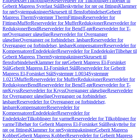
Endedeksler
Tilkoblinger
Reservedeler for Tilkoblinger
Tilbehør til
Geberit Mapress Syrefast Stål
Beskyttelse for rør og fittings
Klammer
for rør
Systempakninger
Skruesett til flensforbindelser
Geberit
Mapress Therm
Systemrør Therm
Fittings
Reservedeler for
Fittings
Muffer
Reservedeler for Muffer
Reduksjoner
Reservedeler for
Reduksjoner
Bend
Reservedeler for Bend
T-rør
Reservedeler for T-
rør
Overganger uløselige
Reservedeler for Overganger
uløselige
Overganger og forbindelser, løsbare
Reservedeler for
Overganger og forbindelser, løsbare
Kompensatorer
Reservedeler for
Kompensatorer
Endedeksler
Reservedeler for Endedeksler
Tilbehør til
Geberit Mapress Therm
Systempakninger
Skruesett til
flensforbindelser
Klammer for rør
Geberit Mapress El-Forsinket
Stål
Geberit Mapress El-Forsinket Stål
Reservedeler for Geberit
Mapress El-Forsinket Stål
Systemrør 1.0034
Systemrør
1.0215
Muffer
Reservedeler for Muffer
Reduksjoner
Reservedeler for
Reduksjoner
Bend
Reservedeler for Bend
T-rør
Reservedeler for T-
rør
Kryss
Reservedeler for Kryss
Overganger uløselige
Reservedeler
for Overganger uløselige
Overganger og forbindelser,
løsbare
Reservedeler for Overganger og forbindelser,
løsbare
Kompensatorer
Reservedeler for
Kompensatorer
Endedeksler
Reservedeler for
Endedeksler
Tilkoblinger for varme
Reservedeler for Tilkoblinger for
varme
Tilbehør for Geberit Mapress El-Forsinket Stål
Beskyttelse for
rør og fittings
Klammer for rør
Systempakninger
Geberit Mapress
Kobber
Geberit Mapress Kobber
Reservedeler for Geberit Mapress