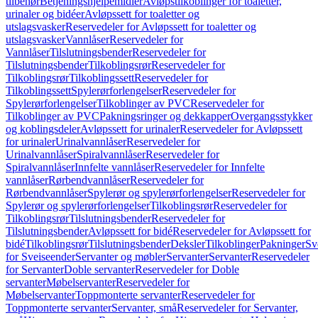
tilbehør
Betjeningshjelpemidler
Avløpstilkoblinger for toaletter,
urinaler og bidéer
Avløpssett for toaletter og
utslagsvasker
Reservedeler for Avløpssett for toaletter og
utslagsvasker
Vannlåser
Reservedeler for
Vannlåser
Tilslutningsbender
Reservedeler for
Tilslutningsbender
Tilkoblingsrør
Reservedeler for
Tilkoblingsrør
Tilkoblingssett
Reservedeler for
Tilkoblingssett
Spylerørforlengelser
Reservedeler for
Spylerørforlengelser
Tilkoblinger av PVC
Reservedeler for
Tilkoblinger av PVC
Pakningsringer og dekkapper
Overgangsstykker
og koblingsdeler
Avløpssett for urinaler
Reservedeler for Avløpssett
for urinaler
Urinalvannlåser
Reservedeler for
Urinalvannlåser
Spiralvannlåser
Reservedeler for
Spiralvannlåser
Innfelte vannlåser
Reservedeler for Innfelte
vannlåser
Rørbendvannlåser
Reservedeler for
Rørbendvannlåser
Spylerør og spylerørforlengelser
Reservedeler for
Spylerør og spylerørforlengelser
Tilkoblingsrør
Reservedeler for
Tilkoblingsrør
Tilslutningsbender
Reservedeler for
Tilslutningsbender
Avløpssett for bidé
Reservedeler for Avløpssett for
bidé
Tilkoblingsrør
Tilslutningsbender
Deksler
Tilkoblinger
Pakninger
Sv
for Sveiseender
Servanter og møbler
Servanter
Servanter
Reservedeler
for Servanter
Doble servanter
Reservedeler for Doble
servanter
Møbelservanter
Reservedeler for
Møbelservanter
Toppmonterte servanter
Reservedeler for
Toppmonterte servanter
Servanter, små
Reservedeler for Servanter,