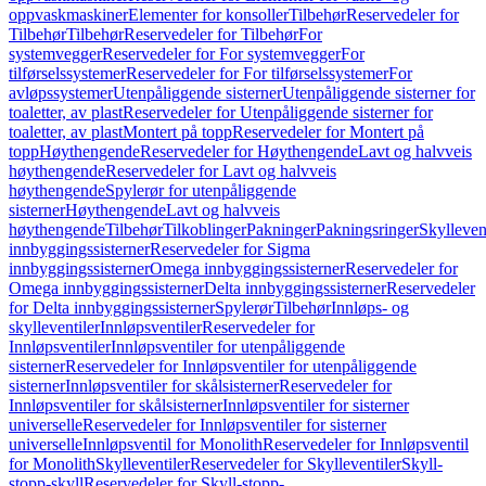
oppvaskmaskiner
Elementer for konsoller
Tilbehør
Reservedeler for
Tilbehør
Tilbehør
Reservedeler for Tilbehør
For
systemvegger
Reservedeler for For systemvegger
For
tilførselssystemer
Reservedeler for For tilførselssystemer
For
avløpssystemer
Utenpåliggende sisterner
Utenpåliggende sisterner for
toaletter, av plast
Reservedeler for Utenpåliggende sisterner for
toaletter, av plast
Montert på topp
Reservedeler for Montert på
topp
Høythengende
Reservedeler for Høythengende
Lavt og halvveis
høythengende
Reservedeler for Lavt og halvveis
høythengende
Spylerør for utenpåliggende
sisterner
Høythengende
Lavt og halvveis
høythengende
Tilbehør
Tilkoblinger
Pakninger
Pakningsringer
Skylleven
innbyggingssisterner
Reservedeler for Sigma
innbyggingssisterner
Omega innbyggingssisterner
Reservedeler for
Omega innbyggingssisterner
Delta innbyggingssisterner
Reservedeler
for Delta innbyggingssisterner
Spylerør
Tilbehør
Innløps- og
skylleventiler
Innløpsventiler
Reservedeler for
Innløpsventiler
Innløpsventiler for utenpåliggende
sisterner
Reservedeler for Innløpsventiler for utenpåliggende
sisterner
Innløpsventiler for skålsisterner
Reservedeler for
Innløpsventiler for skålsisterner
Innløpsventiler for sisterner
universelle
Reservedeler for Innløpsventiler for sisterner
universelle
Innløpsventil for Monolith
Reservedeler for Innløpsventil
for Monolith
Skylleventiler
Reservedeler for Skylleventiler
Skyll-
stopp-skyll
Reservedeler for Skyll-stopp-