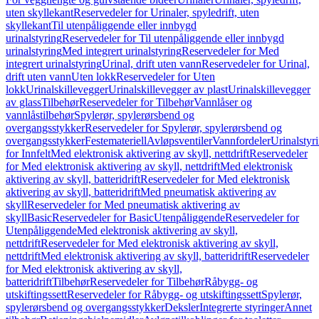
uten skyllekant
Reservedeler for Urinaler, spyledrift, uten
skyllekant
Til utenpåliggende eller innbygd
urinalstyring
Reservedeler for Til utenpåliggende eller innbygd
urinalstyring
Med integrert urinalstyring
Reservedeler for Med
integrert urinalstyring
Urinal, drift uten vann
Reservedeler for Urinal,
drift uten vann
Uten lokk
Reservedeler for Uten
lokk
Urinalskillevegger
Urinalskillevegger av plast
Urinalskillevegger
av glass
Tilbehør
Reservedeler for Tilbehør
Vannlåser og
vannlåstilbehør
Spylerør, spylerørsbend og
overgangsstykker
Reservedeler for Spylerør, spylerørsbend og
overgangsstykker
Festemateriell
Avløpsventiler
Vannfordeler
Urinalstyr
for Innfelt
Med elektronisk aktivering av skyll, nettdrift
Reservedeler
for Med elektronisk aktivering av skyll, nettdrift
Med elektronisk
aktivering av skyll, batteridrift
Reservedeler for Med elektronisk
aktivering av skyll, batteridrift
Med pneumatisk aktivering av
skyll
Reservedeler for Med pneumatisk aktivering av
skyll
Basic
Reservedeler for Basic
Utenpåliggende
Reservedeler for
Utenpåliggende
Med elektronisk aktivering av skyll,
nettdrift
Reservedeler for Med elektronisk aktivering av skyll,
nettdrift
Med elektronisk aktivering av skyll, batteridrift
Reservedeler
for Med elektronisk aktivering av skyll,
batteridrift
Tilbehør
Reservedeler for Tilbehør
Råbygg- og
utskiftingssett
Reservedeler for Råbygg- og utskiftingssett
Spylerør,
spylerørsbend og overgangsstykker
Deksler
Integrerte styringer
Annet