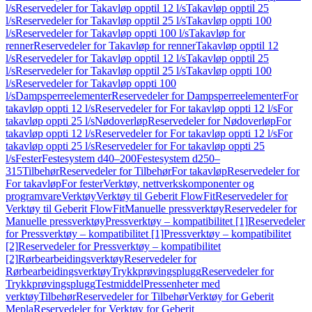
l/s
Reservedeler for Takavløp opptil 12 l/s
Takavløp opptil 25
l/s
Reservedeler for Takavløp opptil 25 l/s
Takavløp oppti 100
l/s
Reservedeler for Takavløp oppti 100 l/s
Takavløp for
renner
Reservedeler for Takavløp for renner
Takavløp opptil 12
l/s
Reservedeler for Takavløp opptil 12 l/s
Takavløp opptil 25
l/s
Reservedeler for Takavløp opptil 25 l/s
Takavløp oppti 100
l/s
Reservedeler for Takavløp oppti 100
l/s
Dampsperreelementer
Reservedeler for Dampsperreelementer
For
takavløp oppti 12 l/s
Reservedeler for For takavløp oppti 12 l/s
For
takavløp oppti 25 l/s
Nødoverløp
Reservedeler for Nødoverløp
For
takavløp oppti 12 l/s
Reservedeler for For takavløp oppti 12 l/s
For
takavløp oppti 25 l/s
Reservedeler for For takavløp oppti 25
l/s
Fester
Festesystem d40–200
Festesystem d250–
315
Tilbehør
Reservedeler for Tilbehør
For takavløp
Reservedeler for
For takavløp
For fester
Verktøy, nettverkskomponenter og
programvare
Verktøy
Verktøy til Geberit FlowFit
Reservedeler for
Verktøy til Geberit FlowFit
Manuelle pressverktøy
Reservedeler for
Manuelle pressverktøy
Pressverktøy – kompatibilitet [1]
Reservedeler
for Pressverktøy – kompatibilitet [1]
Pressverktøy – kompatibilitet
[2]
Reservedeler for Pressverktøy – kompatibilitet
[2]
Rørbearbeidingsverktøy
Reservedeler for
Rørbearbeidingsverktøy
Trykkprøvingsplugg
Reservedeler for
Trykkprøvingsplugg
Testmiddel
Pressenheter med
verktøy
Tilbehør
Reservedeler for Tilbehør
Verktøy for Geberit
Mepla
Reservedeler for Verktøy for Geberit