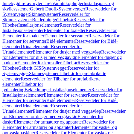
Innebygd røravbryter
T-rør
Vanntilkoplinger
Installasjons- og
skyllesystemer
Geberit Duofix
Systemvegger
Reservedeler for
Systemvegger
Skinnesystemer
Reservedeler for
Skinnesystemer
Bekledninger
Tilbehør
Reservedeler for
Tilbehør
Installasjonselementer
Reservedeler for
Installasjonselementer
Elementer for toaletter
Reservedeler for
Elementer for toaletter
Elementer for servanter
Reservedeler for
Elementer for servanter
Bidé-elementer
Reservedeler for Bidé-
elementer
Urinalelementer
Reservedeler for
Urinalelementer
Elementer for dusjer med veggavløp
Reservedeler
for Elementer for dusjer med veggavløp
Elementer for dusjer og
badekar
Elementer for konsoller
Tilbehør
Reservedeler for
Tilbehør
Geberit GIS
Systemvegger
Reservedeler for
Systemvegger
Skinnesystemer
Tilbehør for prefabrikerte
elementer
Reservedeler for Tilbehør for prefabrikerte
elementer
Tilbehør for
lydisolering
Bekledninger
Installasjonselementer
Reservedeler for
Installasjonselementer
Elementer for servanter
Reservedeler for
Elementer for servanter
Bidé-elementer
Reservedeler for Bidé-
elementer
Urinalelementer
Reservedeler for
Urinalelementer
Elementer for dusjer med veggavløp
Reservedeler
for Elementer for dusjer med veggavløp
Elementer for
dusjer
Elementer for armaturer og apparater
Reservedeler for
Elementer for armaturer og apparater
Elementer for vaske- og
oppvaskmaskiner
Reservedeler for Elementer for vaske- og