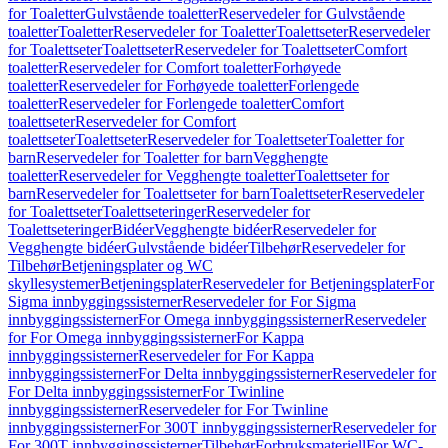
for Toaletter
Gulvstående toaletter
Reservedeler for Gulvstående
toaletter
Toaletter
Reservedeler for Toaletter
Toalettseter
Reservedeler
for Toalettseter
Toalettseter
Reservedeler for Toalettseter
Comfort
toaletter
Reservedeler for Comfort toaletter
Forhøyede
toaletter
Reservedeler for Forhøyede toaletter
Forlengede
toaletter
Reservedeler for Forlengede toaletter
Comfort
toalettseter
Reservedeler for Comfort
toalettseter
Toalettseter
Reservedeler for Toalettseter
Toaletter for
barn
Reservedeler for Toaletter for barn
Vegghengte
toaletter
Reservedeler for Vegghengte toaletter
Toalettseter for
barn
Reservedeler for Toalettseter for barn
Toalettseter
Reservedeler
for Toalettseter
Toalettseteringer
Reservedeler for
Toalettseteringer
Bidéer
Vegghengte bidéer
Reservedeler for
Vegghengte bidéer
Gulvstående bidéer
Tilbehør
Reservedeler for
Tilbehør
Betjeningsplater og WC
skyllesystemer
Betjeningsplater
Reservedeler for Betjeningsplater
For
Sigma innbyggingssisterner
Reservedeler for For Sigma
innbyggingssisterner
For Omega innbyggingssisterner
Reservedeler
for For Omega innbyggingssisterner
For Kappa
innbyggingssisterner
Reservedeler for For Kappa
innbyggingssisterner
For Delta innbyggingssisterner
Reservedeler for
For Delta innbyggingssisterner
For Twinline
innbyggingssisterner
Reservedeler for For Twinline
innbyggingssisterner
For 300T innbyggingssisterner
Reservedeler for
For 300T innbyggingssisterner
Tilbehør
Forbruksmateriell
For WC-