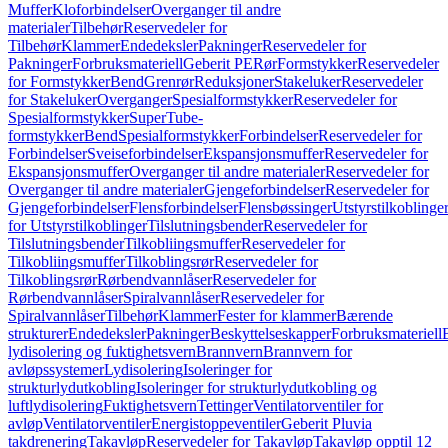
Muffer
Kloforbindelser
Overganger til andre
materialer
Tilbehør
Reservedeler for
Tilbehør
Klammer
Endedeksler
Pakninger
Reservedeler for
Pakninger
Forbruksmateriell
Geberit PE
Rør
Formstykker
Reservedeler
for Formstykker
Bend
Grenrør
Reduksjoner
Stakeluker
Reservedeler
for Stakeluker
Overganger
Spesialformstykker
Reservedeler for
Spesialformstykker
SuperTube-
formstykker
Bend
Spesialformstykker
Forbindelser
Reservedeler for
Forbindelser
Sveiseforbindelser
Ekspansjonsmuffer
Reservedeler for
Ekspansjonsmuffer
Overganger til andre materialer
Reservedeler for
Overganger til andre materialer
Gjengeforbindelser
Reservedeler for
Gjengeforbindelser
Flensforbindelser
Flensbøssinger
Utstyrstilkoblinge
for Utstyrstilkoblinger
Tilslutningsbender
Reservedeler for
Tilslutningsbender
Tilkobliingsmuffer
Reservedeler for
Tilkobliingsmuffer
Tilkoblingsrør
Reservedeler for
Tilkoblingsrør
Rørbendvannlåser
Reservedeler for
Rørbendvannlåser
Spiralvannlåser
Reservedeler for
Spiralvannlåser
Tilbehør
Klammer
Fester for klammer
Bærende
strukturer
Endedeksler
Pakninger
Beskyttelseskapper
Forbruksmateriell
lydisolering og fuktighetsvern
Brannvern
Brannvern for
avløpssystemer
Lydisolering
Isoleringer for
strukturlydutkobling
Isoleringer for strukturlydutkobling og
luftlydisolering
Fuktighetsvern
Tettinger
Ventilatorventiler for
avløp
Ventilatorventiler
Energistoppeventiler
Geberit Pluvia
takdrenering
Takavløp
Reservedeler for Takavløp
Takavløp opptil 12