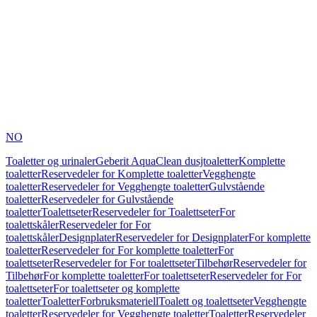
NO
Toaletter og urinaler
Geberit AquaClean dusjtoaletter
Komplette
toaletter
Reservedeler for Komplette toaletter
Vegghengte
toaletter
Reservedeler for Vegghengte toaletter
Gulvstående
toaletter
Reservedeler for Gulvstående
toaletter
Toalettseter
Reservedeler for Toalettseter
For
toalettskåler
Reservedeler for For
toalettskåler
Designplater
Reservedeler for Designplater
For komplette
toaletter
Reservedeler for For komplette toaletter
For
toalettseter
Reservedeler for For toalettseter
Tilbehør
Reservedeler for
Tilbehør
For komplette toaletter
For toalettseter
Reservedeler for For
toalettseter
For toalettseter og komplette
toaletter
Toaletter
Forbruksmateriell
Toalett og toalettseter
Vegghengte
toaletter
Reservedeler for Vegghengte toaletter
Toaletter
Reservedeler