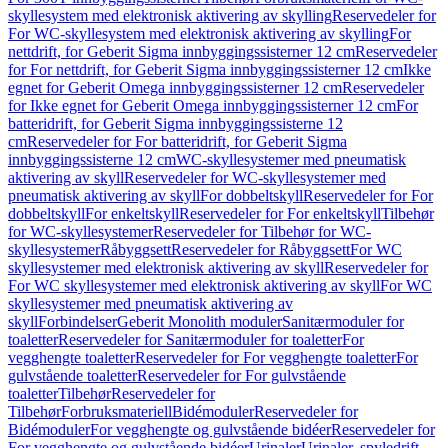
skyllesystem med elektronisk aktivering av skylling
Reservedeler for
For WC-skyllesystem med elektronisk aktivering av skylling
For
nettdrift, for Geberit Sigma innbyggingssisterner 12 cm
Reservedeler
for For nettdrift, for Geberit Sigma innbyggingssisterner 12 cm
Ikke
egnet for Geberit Omega innbyggingssisterner 12 cm
Reservedeler
for Ikke egnet for Geberit Omega innbyggingssisterner 12 cm
For
batteridrift, for Geberit Sigma innbyggingssisterne 12
cm
Reservedeler for For batteridrift, for Geberit Sigma
innbyggingssisterne 12 cm
WC-skyllesystemer med pneumatisk
aktivering av skyll
Reservedeler for WC-skyllesystemer med
pneumatisk aktivering av skyll
For dobbeltskyll
Reservedeler for For
dobbeltskyll
For enkeltskyll
Reservedeler for For enkeltskyll
Tilbehør
for WC-skyllesystemer
Reservedeler for Tilbehør for WC-
skyllesystemer
Råbyggsett
Reservedeler for Råbyggsett
For WC
skyllesystemer med elektronisk aktivering av skyll
Reservedeler for
For WC skyllesystemer med elektronisk aktivering av skyll
For WC
skyllesystemer med pneumatisk aktivering av
skyll
Forbindelser
Geberit Monolith moduler
Sanitærmoduler for
toaletter
Reservedeler for Sanitærmoduler for toaletter
For
vegghengte toaletter
Reservedeler for For vegghengte toaletter
For
gulvstående toaletter
Reservedeler for For gulvstående
toaletter
Tilbehør
Reservedeler for
Tilbehør
Forbruksmateriell
Bidémoduler
Reservedeler for
Bidémoduler
For vegghengte og gulvstående bidéer
Reservedeler for
For vegghengte og gulvstående bidéer
Urinaler
Urinaler, spyledrift,