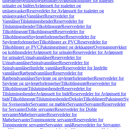
tilbehør
Betjeningshjelpemidler
Avløpstilkoblinger for toaletter,
urinaler og bidéer
Avløpssett for toaletter og
utslagsvasker
Reservedeler for Avløpssett for toaletter og
utslagsvasker
Vannlåser
Reservedeler for
Vannlåser
Tilslutningsbender
Reservedeler for
Tilslutningsbender
Tilkoblingsrør
Reservedeler for
Tilkoblingsrør
Tilkoblingssett
Reservedeler for
Tilkoblingssett
Spylerørforlengelser
Reservedeler for
Spylerørforlengelser
Tilkoblinger av PVC
Reservedeler for
Tilkoblinger av PVC
Pakningsringer og dekkapper
Overgangsstykker
og koblingsdeler
Avløpssett for urinaler
Reservedeler for Avløpssett
for urinaler
Urinalvannlåser
Reservedeler for
Urinalvannlåser
Spiralvannlåser
Reservedeler for
Spiralvannlåser
Innfelte vannlåser
Reservedeler for Innfelte
vannlåser
Rørbendvannlåser
Reservedeler for
Rørbendvannlåser
Spylerør og spylerørforlengelser
Reservedeler for
Spylerør og spylerørforlengelser
Tilkoblingsrør
Reservedeler for
Tilkoblingsrør
Tilslutningsbender
Reservedeler for
Tilslutningsbender
Avløpssett for bidé
Reservedeler for Avløpssett for
bidé
Tilkoblingsrør
Tilslutningsbender
Deksler
Tilkoblinger
Pakninger
Sv
for Sveiseender
Servanter og møbler
Servanter
Servanter
Reservedeler
for Servanter
Doble servanter
Reservedeler for Doble
servanter
Møbelservanter
Reservedeler for
Møbelservanter
Toppmonterte servanter
Reservedeler for
Toppmonterte servanter
Servanter, små
Reservedeler for Servanter,