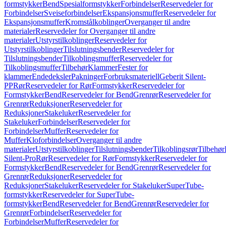
formstykker
Bend
Spesialformstykker
Forbindelser
Reservedeler for
Forbindelser
Sveiseforbindelser
Ekspansjonsmuffer
Reservedeler for
Ekspansjonsmuffer
Kromstålkoblinger
Overganger til andre
materialer
Reservedeler for Overganger til andre
materialer
Utstyrstilkoblinger
Reservedeler for
Utstyrstilkoblinger
Tilslutningsbender
Reservedeler for
Tilslutningsbender
Tilkoblingsmuffer
Reservedeler for
Tilkoblingsmuffer
Tilbehør
Klammer
Fester for
klammer
Endedeksler
Pakninger
Forbruksmateriell
Geberit Silent-
PP
Rør
Reservedeler for Rør
Formstykker
Reservedeler for
Formstykker
Bend
Reservedeler for Bend
Grenrør
Reservedeler for
Grenrør
Reduksjoner
Reservedeler for
Reduksjoner
Stakeluker
Reservedeler for
Stakeluker
Forbindelser
Reservedeler for
Forbindelser
Muffer
Reservedeler for
Muffer
Kloforbindelser
Overganger til andre
materialer
Utstyrstilkoblinger
Tilslutningsbender
Tilkoblingsrør
Tilbehør
Silent-Pro
Rør
Reservedeler for Rør
Formstykker
Reservedeler for
Formstykker
Bend
Reservedeler for Bend
Grenrør
Reservedeler for
Grenrør
Reduksjoner
Reservedeler for
Reduksjoner
Stakeluker
Reservedeler for Stakeluker
SuperTube-
formstykker
Reservedeler for SuperTube-
formstykker
Bend
Reservedeler for Bend
Grenrør
Reservedeler for
Grenrør
Forbindelser
Reservedeler for
Forbindelser
Muffer
Reservedeler for