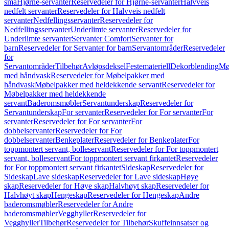
små
Hjørne-servanter
Reservedeler for Hjørne-servanter
Halvveis
nedfelt servanter
Reservedeler for Halvveis nedfelt
servanter
Nedfellingsservanter
Reservedeler for
Nedfellingsservanter
Underlimte servanter
Reservedeler for
Underlimte servanter
Servanter Comfort
Servanter for
barn
Reservedeler for Servanter for barn
Servantområder
Reservedeler
for
Servantområder
Tilbehør
Avløpsdeksel
Festemateriell
Dekorblending
Mø
med håndvask
Reservedeler for Møbelpakker med
håndvask
Møbelpakker med heldekkende servant
Reservedeler for
Møbelpakker med heldekkende
servant
Baderomsmøbler
Servantunderskap
Reservedeler for
Servantunderskap
For servanter
Reservedeler for For servanter
For
servanter
Reservedeler for For servanter
For
dobbelservanter
Reservedeler for For
dobbelservanter
Benkeplater
Reservedeler for Benkeplater
For
toppmontert servant, bolleservant
Reservedeler for For toppmontert
servant, bolleservant
For toppmontert servant firkantet
Reservedeler
for For toppmontert servant firkantet
Sideskap
Reservedeler for
Sideskap
Lave sideskap
Reservedeler for Lave sideskap
Høye
skap
Reservedeler for Høye skap
Halvhøyt skap
Reservedeler for
Halvhøyt skap
Hengeskap
Reservedeler for Hengeskap
Andre
baderomsmøbler
Reservedeler for Andre
baderomsmøbler
Vegghyller
Reservedeler for
Vegghyller
Tilbehør
Reservedeler for Tilbehør
Skuffeinnsatser og