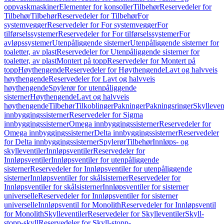
oppvaskmaskiner
Elementer for konsoller
Tilbehør
Reservedeler for
Tilbehør
Tilbehør
Reservedeler for Tilbehør
For
systemvegger
Reservedeler for For systemvegger
For
tilførselssystemer
Reservedeler for For tilførselssystemer
For
avløpssystemer
Utenpåliggende sisterner
Utenpåliggende sisterner for
toaletter, av plast
Reservedeler for Utenpåliggende sisterner for
toaletter, av plast
Montert på topp
Reservedeler for Montert på
topp
Høythengende
Reservedeler for Høythengende
Lavt og halvveis
høythengende
Reservedeler for Lavt og halvveis
høythengende
Spylerør for utenpåliggende
sisterner
Høythengende
Lavt og halvveis
høythengende
Tilbehør
Tilkoblinger
Pakninger
Pakningsringer
Skylleven
innbyggingssisterner
Reservedeler for Sigma
innbyggingssisterner
Omega innbyggingssisterner
Reservedeler for
Omega innbyggingssisterner
Delta innbyggingssisterner
Reservedeler
for Delta innbyggingssisterner
Spylerør
Tilbehør
Innløps- og
skylleventiler
Innløpsventiler
Reservedeler for
Innløpsventiler
Innløpsventiler for utenpåliggende
sisterner
Reservedeler for Innløpsventiler for utenpåliggende
sisterner
Innløpsventiler for skålsisterner
Reservedeler for
Innløpsventiler for skålsisterner
Innløpsventiler for sisterner
universelle
Reservedeler for Innløpsventiler for sisterner
universelle
Innløpsventil for Monolith
Reservedeler for Innløpsventil
for Monolith
Skylleventiler
Reservedeler for Skylleventiler
Skyll-
stopp-skyll
Reservedeler for Skyll-stopp-