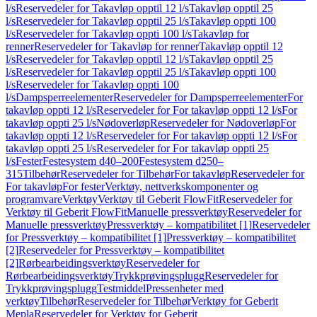
l/s
Reservedeler for Takavløp opptil 12 l/s
Takavløp opptil 25
l/s
Reservedeler for Takavløp opptil 25 l/s
Takavløp oppti 100
l/s
Reservedeler for Takavløp oppti 100 l/s
Takavløp for
renner
Reservedeler for Takavløp for renner
Takavløp opptil 12
l/s
Reservedeler for Takavløp opptil 12 l/s
Takavløp opptil 25
l/s
Reservedeler for Takavløp opptil 25 l/s
Takavløp oppti 100
l/s
Reservedeler for Takavløp oppti 100
l/s
Dampsperreelementer
Reservedeler for Dampsperreelementer
For
takavløp oppti 12 l/s
Reservedeler for For takavløp oppti 12 l/s
For
takavløp oppti 25 l/s
Nødoverløp
Reservedeler for Nødoverløp
For
takavløp oppti 12 l/s
Reservedeler for For takavløp oppti 12 l/s
For
takavløp oppti 25 l/s
Reservedeler for For takavløp oppti 25
l/s
Fester
Festesystem d40–200
Festesystem d250–
315
Tilbehør
Reservedeler for Tilbehør
For takavløp
Reservedeler for
For takavløp
For fester
Verktøy, nettverkskomponenter og
programvare
Verktøy
Verktøy til Geberit FlowFit
Reservedeler for
Verktøy til Geberit FlowFit
Manuelle pressverktøy
Reservedeler for
Manuelle pressverktøy
Pressverktøy – kompatibilitet [1]
Reservedeler
for Pressverktøy – kompatibilitet [1]
Pressverktøy – kompatibilitet
[2]
Reservedeler for Pressverktøy – kompatibilitet
[2]
Rørbearbeidingsverktøy
Reservedeler for
Rørbearbeidingsverktøy
Trykkprøvingsplugg
Reservedeler for
Trykkprøvingsplugg
Testmiddel
Pressenheter med
verktøy
Tilbehør
Reservedeler for Tilbehør
Verktøy for Geberit
Mepla
Reservedeler for Verktøy for Geberit