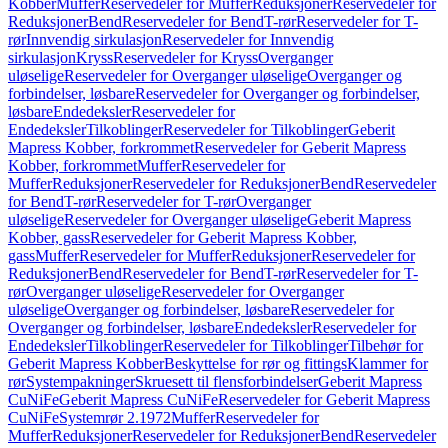
Kobber
Muffer
Reservedeler for Muffer
Reduksjoner
Reservedeler for
Reduksjoner
Bend
Reservedeler for Bend
T-rør
Reservedeler for T-
rør
Innvendig sirkulasjon
Reservedeler for Innvendig
sirkulasjon
Kryss
Reservedeler for Kryss
Overganger
uløselige
Reservedeler for Overganger uløselige
Overganger og
forbindelser, løsbare
Reservedeler for Overganger og forbindelser,
løsbare
Endedeksler
Reservedeler for
Endedeksler
Tilkoblinger
Reservedeler for Tilkoblinger
Geberit
Mapress Kobber, forkrommet
Reservedeler for Geberit Mapress
Kobber, forkrommet
Muffer
Reservedeler for
Muffer
Reduksjoner
Reservedeler for Reduksjoner
Bend
Reservedeler
for Bend
T-rør
Reservedeler for T-rør
Overganger
uløselige
Reservedeler for Overganger uløselige
Geberit Mapress
Kobber, gass
Reservedeler for Geberit Mapress Kobber,
gass
Muffer
Reservedeler for Muffer
Reduksjoner
Reservedeler for
Reduksjoner
Bend
Reservedeler for Bend
T-rør
Reservedeler for T-
rør
Overganger uløselige
Reservedeler for Overganger
uløselige
Overganger og forbindelser, løsbare
Reservedeler for
Overganger og forbindelser, løsbare
Endedeksler
Reservedeler for
Endedeksler
Tilkoblinger
Reservedeler for Tilkoblinger
Tilbehør for
Geberit Mapress Kobber
Beskyttelse for rør og fittings
Klammer for
rør
Systempakninger
Skruesett til flensforbindelser
Geberit Mapress
CuNiFe
Geberit Mapress CuNiFe
Reservedeler for Geberit Mapress
CuNiFe
Systemrør 2.1972
Muffer
Reservedeler for
Muffer
Reduksjoner
Reservedeler for Reduksjoner
Bend
Reservedeler