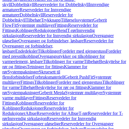
skyll
Dobbeltskyll
Reservedeler for Dobbeltskyll
Innvendige
armaturer
Reservedeler for Innvendige
armaturer
Dobbeltskyll
Reservedeler for
Dobbeltskyll
Tilbehør
Trykknapp
Tilførselssystemer
Geberit
FlowFit
Systemrør multilayer
Fittings
Reservedeler for
Fittings
Koblinger
Reduksjoner
Bend
T-rør
Innvendig
sirkulasjon
Reservedeler for Innvendig sirkulasjon
Overganger
uløselige
Overganger og forbindelser, løsbare
Reservedeler for
Overganger og forbindelser,
løsbare
Endedeksler
Tilkoblinger
Fordeler med gjengestuss
Fordeler
med presstilkobling
Overgangsstykker og tilkoblinger for
varmeelement, løsbare
Tilkoblinger for varme
Tilbehør
Beskyttelse for
rør og fittings
Tetninger for fittings
Klammer for
rør
Systempakninger
Skruesett til
flensforbindelser
Forbruksmateriell
Geberit PushFit
Systemrør
multilayer
Fittings
Tilkoblinger
Fordeler med gjengestuss
Tilkoblinger
for varme
Tilbehør
Beskyttelse for rør og fittings
Klammer for
rør
Systempakninger
Geberit Mepla
Systemrør multilayer
Systemrør
varme multilayer
Fittings
Reservedeler for
Fittings
Koblinger
Reservedeler for
Koblinger
Reduksjoner
Reservedeler for
Reduksjoner
Albue
Reservedeler for Albue
T-rør
Reservedeler for T-
rør
Innvendig sirkulasjon
Reservedeler for Innvendig
sirkulasjon
Overganger uløselige
Reservedeler for Overganger
uløselige
Overganger og forbindelser, løsbare
Reservedeler for