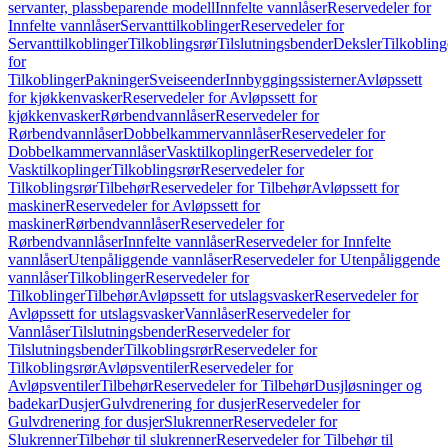
servanter, plassbeparende modell
Innfelte vannlåser
Reservedeler for
Innfelte vannlåser
Servanttilkoblinger
Reservedeler for
Servanttilkoblinger
Tilkoblingsrør
Tilslutningsbender
Deksler
Tilkobling
for
Tilkoblinger
Pakninger
Sveiseender
Innbyggingssisterner
Avløpssett
for kjøkkenvasker
Reservedeler for Avløpssett for
kjøkkenvasker
Rørbendvannlåser
Reservedeler for
Rørbendvannlåser
Dobbelkammervannlåser
Reservedeler for
Dobbelkammervannlåser
Vasktilkoplinger
Reservedeler for
Vasktilkoplinger
Tilkoblingsrør
Reservedeler for
Tilkoblingsrør
Tilbehør
Reservedeler for Tilbehør
Avløpssett for
maskiner
Reservedeler for Avløpssett for
maskiner
Rørbendvannlåser
Reservedeler for
Rørbendvannlåser
Innfelte vannlåser
Reservedeler for Innfelte
vannlåser
Utenpåliggende vannlåser
Reservedeler for Utenpåliggende
vannlåser
Tilkoblinger
Reservedeler for
Tilkoblinger
Tilbehør
Avløpssett for utslagsvasker
Reservedeler for
Avløpssett for utslagsvasker
Vannlåser
Reservedeler for
Vannlåser
Tilslutningsbender
Reservedeler for
Tilslutningsbender
Tilkoblingsrør
Reservedeler for
Tilkoblingsrør
Avløpsventiler
Reservedeler for
Avløpsventiler
Tilbehør
Reservedeler for Tilbehør
Dusjløsninger og
badekar
Dusjer
Gulvdrenering for dusjer
Reservedeler for
Gulvdrenering for dusjer
Slukrenner
Reservedeler for
Slukrenner
Tilbehør til slukrenner
Reservedeler for Tilbehør til