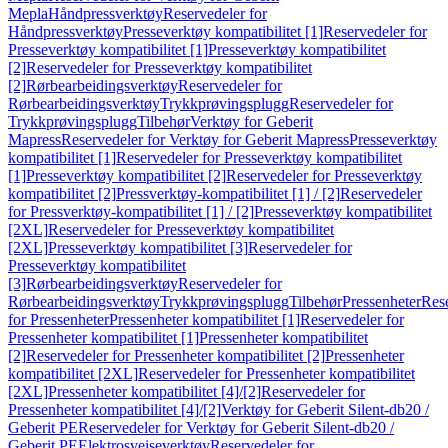
Mepla
Håndpressverktøy
Reservedeler for
Håndpressverktøy
Presseverktøy kompatibilitet [1]
Reservedeler for
Presseverktøy kompatibilitet [1]
Presseverktøy kompatibilitet
[2]
Reservedeler for Presseverktøy kompatibilitet
[2]
Rørbearbeidingsverktøy
Reservedeler for
Rørbearbeidingsverktøy
Trykkprøvingsplugg
Reservedeler for
Trykkprøvingsplugg
Tilbehør
Verktøy for Geberit
Mapress
Reservedeler for Verktøy for Geberit Mapress
Presseverktøy
kompatibilitet [1]
Reservedeler for Presseverktøy kompatibilitet
[1]
Presseverktøy kompatibilitet [2]
Reservedeler for Presseverktøy
kompatibilitet [2]
Pressverktøy-kompatibilitet [1] / [2]
Reservedeler
for Pressverktøy-kompatibilitet [1] / [2]
Presseverktøy kompatibilitet
[2XL]
Reservedeler for Presseverktøy kompatibilitet
[2XL]
Presseverktøy kompatibilitet [3]
Reservedeler for
Presseverktøy kompatibilitet
[3]
Rørbearbeidingsverktøy
Reservedeler for
Rørbearbeidingsverktøy
Trykkprøvingsplugg
Tilbehør
Pressenheter
Res
for Pressenheter
Pressenheter kompatibilitet [1]
Reservedeler for
Pressenheter kompatibilitet [1]
Pressenheter kompatibilitet
[2]
Reservedeler for Pressenheter kompatibilitet [2]
Pressenheter
kompatibilitet [2XL]
Reservedeler for Pressenheter kompatibilitet
[2XL]
Pressenheter kompatibilitet [4]/[2]
Reservedeler for
Pressenheter kompatibilitet [4]/[2]
Verktøy for Geberit Silent-db20 /
Geberit PE
Reservedeler for Verktøy for Geberit Silent-db20 /
Geberit PE
Elektrosveiseverktøy
Reservedeler for