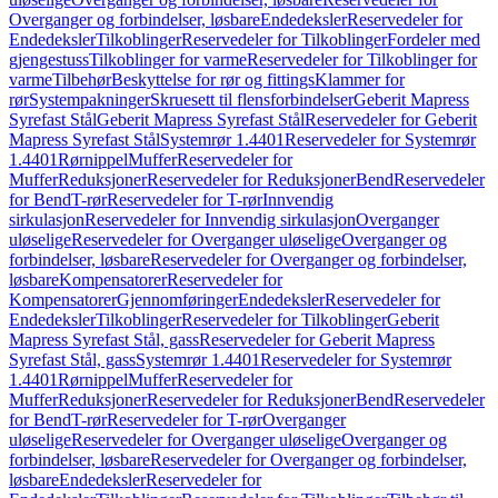
Overganger og forbindelser, løsbare
Endedeksler
Reservedeler for
Endedeksler
Tilkoblinger
Reservedeler for Tilkoblinger
Fordeler med
gjengestuss
Tilkoblinger for varme
Reservedeler for Tilkoblinger for
varme
Tilbehør
Beskyttelse for rør og fittings
Klammer for
rør
Systempakninger
Skruesett til flensforbindelser
Geberit Mapress
Syrefast Stål
Geberit Mapress Syrefast Stål
Reservedeler for Geberit
Mapress Syrefast Stål
Systemrør 1.4401
Reservedeler for Systemrør
1.4401
Rørnippel
Muffer
Reservedeler for
Muffer
Reduksjoner
Reservedeler for Reduksjoner
Bend
Reservedeler
for Bend
T-rør
Reservedeler for T-rør
Innvendig
sirkulasjon
Reservedeler for Innvendig sirkulasjon
Overganger
uløselige
Reservedeler for Overganger uløselige
Overganger og
forbindelser, løsbare
Reservedeler for Overganger og forbindelser,
løsbare
Kompensatorer
Reservedeler for
Kompensatorer
Gjennomføringer
Endedeksler
Reservedeler for
Endedeksler
Tilkoblinger
Reservedeler for Tilkoblinger
Geberit
Mapress Syrefast Stål, gass
Reservedeler for Geberit Mapress
Syrefast Stål, gass
Systemrør 1.4401
Reservedeler for Systemrør
1.4401
Rørnippel
Muffer
Reservedeler for
Muffer
Reduksjoner
Reservedeler for Reduksjoner
Bend
Reservedeler
for Bend
T-rør
Reservedeler for T-rør
Overganger
uløselige
Reservedeler for Overganger uløselige
Overganger og
forbindelser, løsbare
Reservedeler for Overganger og forbindelser,
løsbare
Endedeksler
Reservedeler for