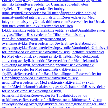
uten skyllekant
Reservedeler for Urinaler, spyledrift, uten
skyllekant
Til utenpåliggende eller innbygd
urinalstyring
Reservedeler for Til utenpåliggende eller innbygd
urinalstyring
Med integrert urinalstyring
Reservedeler for Med
integrert urinalstyring
Urinal, drift uten vann
Reservedeler for Urinal,
drift uten vann
Uten lokk
Reservedeler for Uten
lokk
Urinalskillevegger
Urinalskillevegger av plast
Urinalskillevegger
av glass
Tilbehør
Reservedeler for Tilbehør
Vannlåser og
vannlåstilbehør
Spylerør, spylerørsbend og
overgangsstykker
Reservedeler for Spylerør, spylerørsbend og
overgangsstykker
Festemateriell
Avløpsventiler
Vannfordeler
Urinalstyr
for Innfelt
Med elektronisk aktivering av skyll, nettdrift
Reservedeler
for Med elektronisk aktivering av skyll, nettdrift
Med elektronisk
aktivering av skyll, batteridrift
Reservedeler for Med elektronisk
aktivering av skyll, batteridrift
Med pneumatisk aktivering av
skyll
Reservedeler for Med pneumatisk aktivering av
skyll
Basic
Reservedeler for Basic
Utenpåliggende
Reservedeler for
Utenpåliggende
Med elektronisk aktivering av skyll,
nettdrift
Reservedeler for Med elektronisk aktivering av skyll,
nettdrift
Med elektronisk aktivering av skyll, batteridrift
Reservedeler
for Med elektronisk aktivering av skyll,
batteridrift
Tilbehør
Reservedeler for Tilbehør
Råbygg- og
utskiftingssett
Reservedeler for Råbygg- og utskiftingssett
Spylerør,
spylerørsbend og overgangsstykker
Deksler
Integrerte styringer
Annet