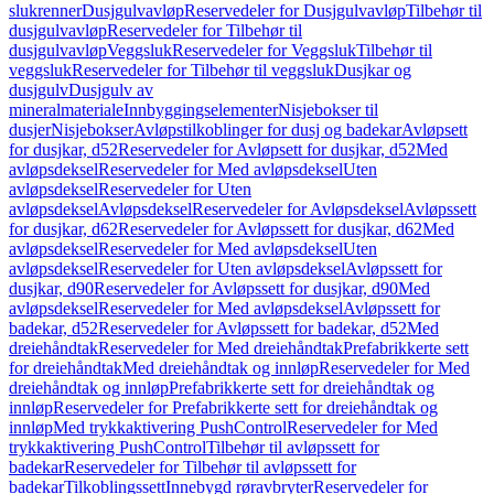
slukrenner
Dusjgulvavløp
Reservedeler for Dusjgulvavløp
Tilbehør til
dusjgulvavløp
Reservedeler for Tilbehør til
dusjgulvavløp
Veggsluk
Reservedeler for Veggsluk
Tilbehør til
veggsluk
Reservedeler for Tilbehør til veggsluk
Dusjkar og
dusjgulv
Dusjgulv av
mineralmateriale
Innbyggingselementer
Nisjebokser til
dusjer
Nisjebokser
Avløpstilkoblinger for dusj og badekar
Avløpsett
for dusjkar, d52
Reservedeler for Avløpsett for dusjkar, d52
Med
avløpsdeksel
Reservedeler for Med avløpsdeksel
Uten
avløpsdeksel
Reservedeler for Uten
avløpsdeksel
Avløpsdeksel
Reservedeler for Avløpsdeksel
Avløpssett
for dusjkar, d62
Reservedeler for Avløpssett for dusjkar, d62
Med
avløpsdeksel
Reservedeler for Med avløpsdeksel
Uten
avløpsdeksel
Reservedeler for Uten avløpsdeksel
Avløpssett for
dusjkar, d90
Reservedeler for Avløpssett for dusjkar, d90
Med
avløpsdeksel
Reservedeler for Med avløpsdeksel
Avløpssett for
badekar, d52
Reservedeler for Avløpssett for badekar, d52
Med
dreiehåndtak
Reservedeler for Med dreiehåndtak
Prefabrikkerte sett
for dreiehåndtak
Med dreiehåndtak og innløp
Reservedeler for Med
dreiehåndtak og innløp
Prefabrikkerte sett for dreiehåndtak og
innløp
Reservedeler for Prefabrikkerte sett for dreiehåndtak og
innløp
Med trykkaktivering PushControl
Reservedeler for Med
trykkaktivering PushControl
Tilbehør til avløpssett for
badekar
Reservedeler for Tilbehør til avløpssett for
badekar
Tilkoblingssett
Innebygd røravbryter
Reservedeler for