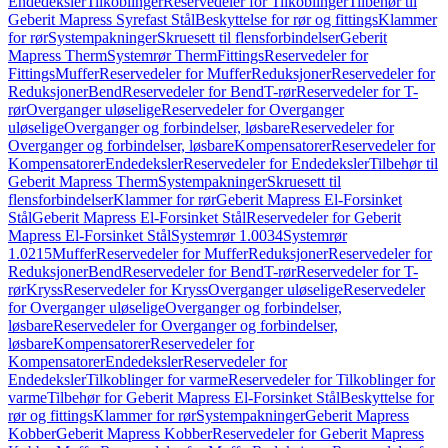
Endedeksler
Tilkoblinger
Reservedeler for Tilkoblinger
Tilbehør til
Geberit Mapress Syrefast Stål
Beskyttelse for rør og fittings
Klammer
for rør
Systempakninger
Skruesett til flensforbindelser
Geberit
Mapress Therm
Systemrør Therm
Fittings
Reservedeler for
Fittings
Muffer
Reservedeler for Muffer
Reduksjoner
Reservedeler for
Reduksjoner
Bend
Reservedeler for Bend
T-rør
Reservedeler for T-
rør
Overganger uløselige
Reservedeler for Overganger
uløselige
Overganger og forbindelser, løsbare
Reservedeler for
Overganger og forbindelser, løsbare
Kompensatorer
Reservedeler for
Kompensatorer
Endedeksler
Reservedeler for Endedeksler
Tilbehør til
Geberit Mapress Therm
Systempakninger
Skruesett til
flensforbindelser
Klammer for rør
Geberit Mapress El-Forsinket
Stål
Geberit Mapress El-Forsinket Stål
Reservedeler for Geberit
Mapress El-Forsinket Stål
Systemrør 1.0034
Systemrør
1.0215
Muffer
Reservedeler for Muffer
Reduksjoner
Reservedeler for
Reduksjoner
Bend
Reservedeler for Bend
T-rør
Reservedeler for T-
rør
Kryss
Reservedeler for Kryss
Overganger uløselige
Reservedeler
for Overganger uløselige
Overganger og forbindelser,
løsbare
Reservedeler for Overganger og forbindelser,
løsbare
Kompensatorer
Reservedeler for
Kompensatorer
Endedeksler
Reservedeler for
Endedeksler
Tilkoblinger for varme
Reservedeler for Tilkoblinger for
varme
Tilbehør for Geberit Mapress El-Forsinket Stål
Beskyttelse for
rør og fittings
Klammer for rør
Systempakninger
Geberit Mapress
Kobber
Geberit Mapress Kobber
Reservedeler for Geberit Mapress