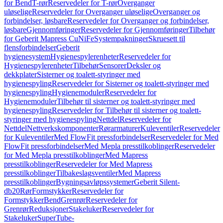
for Bend
T-rør
Reservedeler for T-rør
Overganger
uløselige
Reservedeler for Overganger uløselige
Overganger og
forbindelser, løsbare
Reservedeler for Overganger og forbindelser,
løsbare
Gjennomføringer
Reservedeler for Gjennomføringer
Tilbehør
for Geberit Mapress CuNiFe
Systempakninger
Skruesett til
flensforbindelser
Geberit
hygienesystem
Hygienespylerenheter
Reservedeler for
Hygienespylerenheter
Tilbehør
Sensorer
Deksler og
dekkplater
Sisterner og toalett-styringer med
hygienespyling
Reservedeler for Sisterner og toalett-styringer med
hygienespyling
Hygienemoduler
Reservedeler for
Hygienemoduler
Tilbehør til sisterner og toalett-styringer med
hygienespyling
Reservedeler for Tilbehør til sisterner og toalett-
styringer med hygienespyling
Nettdel
Reservedeler for
Nettdel
Nettverkskomponenter
Rørarmaturer
Kuleventiler
Reservedeler
for Kuleventiler
Med FlowFit pressforbindelser
Reservedeler for Med
FlowFit pressforbindelser
Med Mepla presstilkoblinger
Reservedeler
for Med Mepla presstilkoblinger
Med Mapress
presstilkoblinger
Reservedeler for Med Mapress
presstilkoblinger
Tilbakeslagsventiler
Med Mapress
presstilkoblinger
Bygningsavløpssystemer
Geberit Silent-
db20
Rør
Formstykker
Reservedeler for
Formstykker
Bend
Grenrør
Reservedeler for
Grenrør
Reduksjoner
Stakeluker
Reservedeler for
Stakeluker
SuperTube-