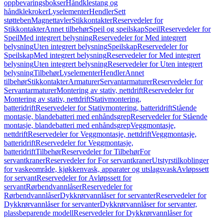
oppbevaringsbokser
Håndklestang og
håndklekroker
Lyselementer
Hendler
Sett
støtteben
Magnettavler
Stikkontakter
Reservedeler for
Stikkontakter
Annet tilbehør
Speil og speilskap
Speil
Reservedeler for
Speil
Med integrert belysning
Reservedeler for Med integrert
belysning
Uten integrert belysning
Speilskap
Reservedeler for
Speilskap
Med integrert belysning
Reservedeler for Med integrert
belysning
Uten integrert belysning
Reservedeler for Uten integrert
belysning
Tilbehør
Lyselementer
Hendler
Annet
tilbehør
Stikkontakter
Armaturer
Servantarmaturer
Reservedeler for
Servantarmaturer
Montering av stativ, nettdrift
Reservedeler for
Montering av stativ, nettdrift
Stativmontering,
batteridrift
Reservedeler for Stativmontering, batteridrift
Stående
montasje, blandebatteri med enhåndsgrep
Reservedeler for Stående
montasje, blandebatteri med enhåndsgrep
Veggmontasje,
nettdrift
Reservedeler for Veggmontasje, nettdrift
Veggmontasje,
batteridrift
Reservedeler for Veggmontasje,
batteridrift
Tilbehør
Reservedeler for Tilbehør
For
servantkraner
Reservedeler for For servantkraner
Utstyrstilkoblinger
for vaskeområde, kjøkkenvask, apparater og utslagsvask
Avløpssett
for servant
Reservedeler for Avløpssett for
servant
Rørbendvannlåser
Reservedeler for
Rørbendvannlåser
Dykkrørvannlåser for servanter
Reservedeler for
Dykkrørvannlåser for servanter
Dykkrørvannlåser for servanter,
plassbeparende modell
Reservedeler for Dykkrørvannlåser for