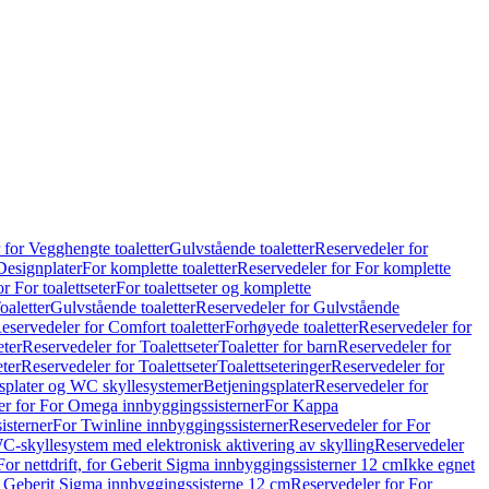
 for Vegghengte toaletter
Gulvstående toaletter
Reservedeler for
Designplater
For komplette toaletter
Reservedeler for For komplette
r For toalettseter
For toalettseter og komplette
oaletter
Gulvstående toaletter
Reservedeler for Gulvstående
eservedeler for Comfort toaletter
Forhøyede toaletter
Reservedeler for
eter
Reservedeler for Toalettseter
Toaletter for barn
Reservedeler for
eter
Reservedeler for Toalettseter
Toalettseteringer
Reservedeler for
splater og WC skyllesystemer
Betjeningsplater
Reservedeler for
er for For Omega innbyggingssisterner
For Kappa
isterner
For Twinline innbyggingssisterner
Reservedeler for For
C-skyllesystem med elektronisk aktivering av skylling
Reservedeler
For nettdrift, for Geberit Sigma innbyggingssisterner 12 cm
Ikke egnet
for Geberit Sigma innbyggingssisterne 12 cm
Reservedeler for For