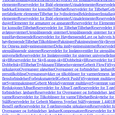
elementer
Reservedeler for Bidé-elementer
Urinalelementer
Reservedele
badekar
Elementer for konsoller
Tilbehør
Reservedeler for Tilbehør
Gebe
prefabrikerte elementer
Tilbehør for lydisolering
Bekledninger
Installas
elementer
Reservedeler for Bidé-elementer
Urinalelementer
Reservedele
dusjer
Elementer for armaturer og apparater
Reservedeler for Elementer
for konsoller
Tilbehør
Reservedeler for Tilbehør
Tilbehør
Reservedeler f
avløpssystemer
Utenpåliggende sisterner
Utenpåliggende sisterner for to
topp
Høythengende
Reservedeler for Høythengende
Lavt og halvveis 
høythengende
Tilbehør
Tilkoblinger
Pakninger
Pakningsringer
Skylleven
for Omega innbyggingssisterner
Delta innbyggingssisterner
Reservedel
utenpåliggende sisterner
Reservedeler for Innløpsventiler for utenpålig
universelle
Reservedeler for Innløpsventiler for sisterner universelle
Inn
skyll
Reservedeler for Skyll-stopp-skyll
Dobbeltskyll
Reservedeler for 
Dobbeltskyll
Tilbehør
Trykknapp
Tilførselssystemer
Geberit FlowFit
Sys
sirkulasjon
Overganger uløselige
Overganger og forbindelser, løsbare
R
presstilkobling
Overgangsstykker og tilkoblinger for varmeelement, lø
flensforbindelser
Forbruksmateriell
Geberit PushFit
Systemrør multilaye
rør
Systempakninger
Geberit Mepla
Systemrør multilayer
Systemrør var
Reduksjoner
Albue
Reservedeler for Albue
T-rør
Reservedeler for T-rør
forbindelser, løsbare
Reservedeler for Overganger og forbindelser, løs
varme
Reservedeler for Tilkoblinger for varme
Tilbehør
Beskyttelse for 
Stål
Reservedeler for Geberit Mapress Syrefast Stål
Systemrør 1.4401
R
Bend
T-rør
Reservedeler for T-rør
Innvendig sirkulasjon
Reservedeler fo
Overganger og forbindelser, løsbare
Kompensatorer
Reservedeler for 