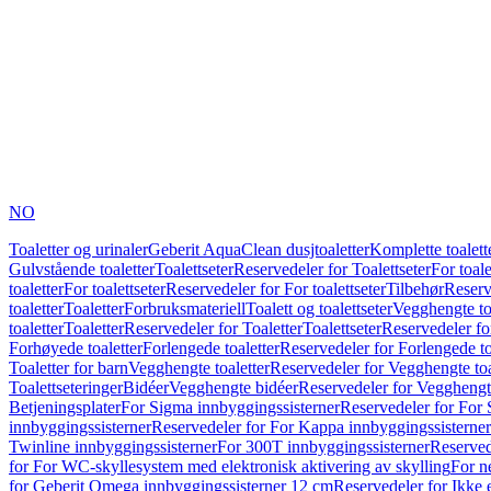
NO
Toaletter og urinaler
Geberit AquaClean dusjtoaletter
Komplette toalett
Gulvstående toaletter
Toalettseter
Reservedeler for Toalettseter
For toale
toaletter
For toalettseter
Reservedeler for For toalettseter
Tilbehør
Reserv
toaletter
Toaletter
Forbruksmateriell
Toalett og toalettseter
Vegghengte to
toaletter
Toaletter
Reservedeler for Toaletter
Toalettseter
Reservedeler for
Forhøyede toaletter
Forlengede toaletter
Reservedeler for Forlengede to
Toaletter for barn
Vegghengte toaletter
Reservedeler for Vegghengte toa
Toalettseteringer
Bidéer
Vegghengte bidéer
Reservedeler for Vegghengt
Betjeningsplater
For Sigma innbyggingssisterner
Reservedeler for For 
innbyggingssisterner
Reservedeler for For Kappa innbyggingssisterner
Twinline innbyggingssisterner
For 300T innbyggingssisterner
Reserved
for For WC-skyllesystem med elektronisk aktivering av skylling
For n
for Geberit Omega innbyggingssisterner 12 cm
Reservedeler for Ikke