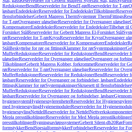
Stål, gass
Reservedeler for Geberit Mapress Syrefast Stål, gass
Systemr
Reduksjoner
Bend
Reservedeler for Bend
T-rør
Reservedeler for T-rør
O
løsbare
Endedeksler
Reservedeler for Endedeksler
Tilkoblinger
Reserved
flensforbindelser
Geberit Mapress Therm
Systemrør Therm
Fittings
Rese
for T-rør
Overganger uløselige
Reservedeler for Overganger uløselige
O
Kompensatorer
Endedeksler
Reservedeler for Endedeksler
Tilbehør til
Forsinket Stål
Reservedeler for Geberit Mapress El-Forsinket Stål
Syst
rør
Reservedeler for T-rør
Kryss
Reservedeler for Kryss
Overganger ulø
løsbare
Kompensatorer
Reservedeler for Kompensatorer
Endedeksler
Re
Stål
Beskyttelse for rør og fittings
Klammer for rør
Systempakninger
Ge
Muffer
Reduksjoner
Reservedeler for Reduksjoner
Bend
Reservedeler 
uløselige
Reservedeler for Overganger uløselige
Overganger og forbind
Tilkoblinger
Geberit Mapress Kobber, forkrommet
Reservedeler for G
rør
Reservedeler for T-rør
Overganger uløselige
Reservedeler for Overg
Muffer
Reduksjoner
Reservedeler for Reduksjoner
Bend
Reservedeler 
løsbare
Reservedeler for Overganger og forbindelser, løsbare
Endedeks
fittings
Klammer for rør
Systempakninger
Skruesett til flensforbindelser
Muffer
Reduksjoner
Reservedeler for Reduksjoner
Bend
Reservedeler 
løsbare
Reservedeler for Overganger og forbindelser, løsbare
Gjennomf
hygienesystem
Hygienespylerenheter
Reservedeler for Hygienespylere
med hygienespyling
Hygienemoduler
Reservedeler for Hygienemodul
hygienespyling
Nettdel
Reservedeler for Nettdel
Nettverkskomponenter
Mepla presstilkoblinger
Reservedeler for Med Mepla presstilkoblinger
presstilkoblinger
Bygningsavløpssystemer
Geberit Silent-db20
Rør
Form
formstykker
Bend
Spesialformstykker
Forbindelser
Reservedeler for For