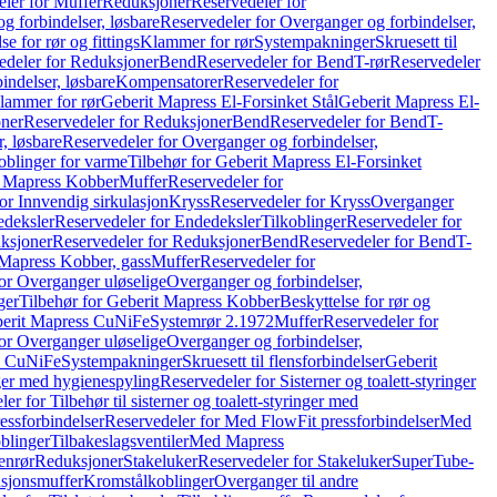
ler for Muffer
Reduksjoner
Reservedeler for
g forbindelser, løsbare
Reservedeler for Overganger og forbindelser,
se for rør og fittings
Klammer for rør
Systempakninger
Skruesett til
edeler for Reduksjoner
Bend
Reservedeler for Bend
T-rør
Reservedeler
indelser, løsbare
Kompensatorer
Reservedeler for
lammer for rør
Geberit Mapress El-Forsinket Stål
Geberit Mapress El-
ner
Reservedeler for Reduksjoner
Bend
Reservedeler for Bend
T-
, løsbare
Reservedeler for Overganger og forbindelser,
oblinger for varme
Tilbehør for Geberit Mapress El-Forsinket
t Mapress Kobber
Muffer
Reservedeler for
or Innvendig sirkulasjon
Kryss
Reservedeler for Kryss
Overganger
deksler
Reservedeler for Endedeksler
Tilkoblinger
Reservedeler for
ksjoner
Reservedeler for Reduksjoner
Bend
Reservedeler for Bend
T-
 Mapress Kobber, gass
Muffer
Reservedeler for
or Overganger uløselige
Overganger og forbindelser,
ger
Tilbehør for Geberit Mapress Kobber
Beskyttelse for rør og
berit Mapress CuNiFe
Systemrør 2.1972
Muffer
Reservedeler for
or Overganger uløselige
Overganger og forbindelser,
ss CuNiFe
Systempakninger
Skruesett til flensforbindelser
Geberit
nger med hygienespyling
Reservedeler for Sisterner og toalett-styringer
er for Tilbehør til sisterner og toalett-styringer med
essforbindelser
Reservedeler for Med FlowFit pressforbindelser
Med
blinger
Tilbakeslagsventiler
Med Mapress
enrør
Reduksjoner
Stakeluker
Reservedeler for Stakeluker
SuperTube-
nsjonsmuffer
Kromstålkoblinger
Overganger til andre