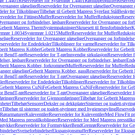
ør 1.4401
Reservedeler for Systemrør 1.4401
Rørnippel
Muffer
Reservede
verganger uløselige
Reservedeler for Overganger uløselige
Overganger o
eler for Tilkoblinger
Tilbehør til Geberit Mapress Syrefast Stål
Beskyttel
rvedeler for Fittings
Muffer
Reservedeler for Muffer
Reduksjoner
Reserv
verganger og forbindelser, løsbare
Reservedeler for Overganger og forb
 Geberit Mapress Therm
Systempakninger
Skruesett til flensforbindelser
K
emrør 1.0034
Systemrør 1.0215
Muffer
Reservedeler for Muffer
Reduksjo
selige
Reservedeler for Overganger uløselige
Overganger og forbindelser
servedeler for Endedeksler
Tilkoblinger for varme
Reservedeler for Tilk
berit Mapress Kobber
Geberit Mapress Kobber
Reservedeler for Geberi
for Bend
T-rør
Reservedeler for T-rør
Innvendig sirkulasjon
Reservedeler f
elser, løsbare
Reservedeler for Overganger og forbindelser, løsbare
Ende
eberit Mapress Kobber, forkrommet
Muffer
Reservedeler for Muffer
Redu
anger uløselige
Geberit Mapress Kobber, gass
Reservedeler for Geberit
for Bend
T-rør
Reservedeler for T-rør
Overganger uløselige
Reservedeler f
ler
Reservedeler for Endedeksler
Tilkoblinger
Reservedeler for Tilkoblin
Geberit Mapress CuNiFe
Geberit Mapress CuNiFe
Reservedeler for Ge
for Bend
T-rør
Reservedeler for T-rør
Overganger uløselige
Reservedeler f
øringer
Reservedeler for Gjennomføringer
Tilbehør for Geberit Mapre
nheter
Tilbehør
Sensorer
Deksler og dekkplater
Sisterner og toalett-styri
er
Tilbehør til sisterner og toalett-styringer med hygienespyling
Reservedel
Rørarmaturer
Kuleventiler
Reservedeler for Kuleventiler
Med FlowFit pr
Med Mapress presstilkoblinger
Reservedeler for Med Mapress presstilko
stykker
Reservedeler for Formstykker
Bend
Grenrør
Reservedeler for Gr
bindelser
Sveiseforbindelser
Ekspansjonsmuffer
Reservedeler for Ekspa