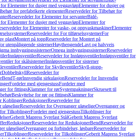
 for Elementer for dusjer med veggavløp
Elementer for dusjer og
lbehør for prefabrikerte elementer
Reservedeler for Tilbehør for
anter
Reservedeler for Elementer for servanter
Bidé-
 for Elementer for dusjer med veggavløp
Elementer for
eservedeler for Elementer for vaske- og oppvaskmaskiner
Elementer
førselssystemer
Reservedeler for For tilførselssystemer
For
av plast
Montert på topp
Reservedeler for Montert på
for utenpåliggende sisterner
Høythengende
Lavt og halvveis
Sigma innbyggingssisterner
Omega innbyggingssisterner
Reservedeler
tiler
Innløpsventiler
Reservedeler for Innløpsventiler
Innløpsventiler for
ntiler for skålsisterner
Innløpsventiler for sisterner
leventiler
Reservedeler for Skylleventiler
Skyll-stopp-
r
Dobbeltskyll
Reservedeler for
r
Bend
T-rør
Innvendig sirkulasjon
Reservedeler for Innvendig
inger
Fordeler med gjengestuss
Fordeler med
ger for fittings
Klammer for rør
Systempakninger
Skruesett til
lbehør
Beskyttelse for rør og fittings
Klammer for
or Koblinger
Reduksjoner
Reservedeler for
 uløselige
Reservedeler for Overganger uløselige
Overganger og
for Tilkoblinger
Fordeler med gjengestuss
Tilkoblinger for
delser
Geberit Mapress Syrefast Stål
Geberit Mapress Syrefast
ffer
Reduksjoner
Reservedeler for Reduksjoner
Bend
Reservedeler for
er uløselige
Overganger og forbindelser, løsbare
Reservedeler for
er
Tilkoblinger
Reservedeler for Tilkoblinger
Geberit Mapress Syrefast