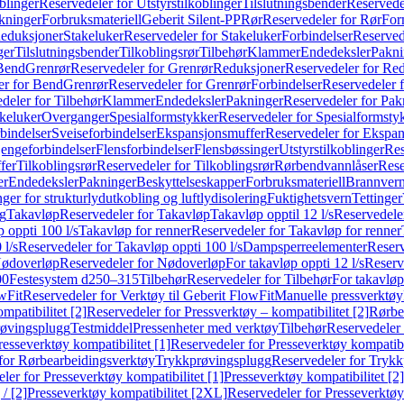
blinger
Reservedeler for Utstyrstilkoblinger
Tilslutningsbender
Reservedel
kninger
Forbruksmateriell
Geberit Silent-PP
Rør
Reservedeler for Rør
For
Reduksjoner
Stakeluker
Reservedeler for Stakeluker
Forbindelser
Reserved
ger
Tilslutningsbender
Tilkoblingsrør
Tilbehør
Klammer
Endedeksler
Pakni
 Bend
Grenrør
Reservedeler for Grenrør
Reduksjoner
Reservedeler for Re
er for Bend
Grenrør
Reservedeler for Grenrør
Forbindelser
Reservedeler f
deler for Tilbehør
Klammer
Endedeksler
Pakninger
Reservedeler for Pak
akeluker
Overganger
Spesialformstykker
Reservedeler for Spesialformsty
bindelser
Sveiseforbindelser
Ekspansjonsmuffer
Reservedeler for Ekspa
jengeforbindelser
Flensforbindelser
Flensbøssinger
Utstyrstilkoblinger
Res
fer
Tilkoblingsrør
Reservedeler for Tilkoblingsrør
Rørbendvannlåser
Rese
er
Endedeksler
Pakninger
Beskyttelseskapper
Forbruksmateriell
Brannvern,
nger for strukturlydutkobling og luftlydisolering
Fuktighetsvern
Tettinger
ng
Takavløp
Reservedeler for Takavløp
Takavløp opptil 12 l/s
Reservedeler
 oppti 100 l/s
Takavløp for renner
Reservedeler for Takavløp for renner
 l/s
Reservedeler for Takavløp oppti 100 l/s
Dampsperreelementer
Reserv
ødoverløp
Reservedeler for Nødoverløp
For takavløp oppti 12 l/s
Reserve
00
Festesystem d250–315
Tilbehør
Reservedeler for Tilbehør
For takavløp
wFit
Reservedeler for Verktøy til Geberit FlowFit
Manuelle pressverktøy
mpatibilitet [2]
Reservedeler for Pressverktøy – kompatibilitet [2]
Rørbe
røvingsplugg
Testmiddel
Pressenheter med verktøy
Tilbehør
Reservedeler 
resseverktøy kompatibilitet [1]
Reservedeler for Presseverktøy kompatibil
for Rørbearbeidingsverktøy
Trykkprøvingsplugg
Reservedeler for Tryk
ler for Presseverktøy kompatibilitet [1]
Presseverktøy kompatibilitet [2]
/ [2]
Presseverktøy kompatibilitet [2XL]
Reservedeler for Presseverktøy