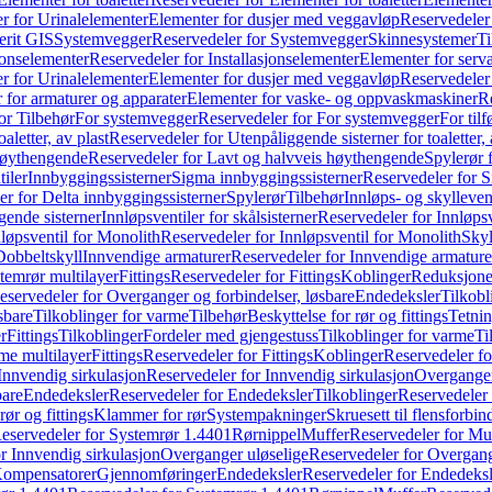
r for Urinalelementer
Elementer for dusjer med veggavløp
Reservedeler
rit GIS
Systemvegger
Reservedeler for Systemvegger
Skinnesystemer
Ti
jonselementer
Reservedeler for Installasjonselementer
Elementer for serv
r for Urinalelementer
Elementer for dusjer med veggavløp
Reservedeler
 for armaturer og apparater
Elementer for vaske- og oppvaskmaskiner
R
or Tilbehør
For systemvegger
Reservedeler for For systemvegger
For til
aletter, av plast
Reservedeler for Utenpåliggende sisterner for toaletter, 
høythengende
Reservedeler for Lavt og halvveis høythengende
Spylerør 
tiler
Innbyggingssisterner
Sigma innbyggingssisterner
Reservedeler for 
er for Delta innbyggingssisterner
Spylerør
Tilbehør
Innløps- og skylleven
gende sisterner
Innløpsventiler for skålsisterner
Reservedeler for Innløpsve
løpsventil for Monolith
Reservedeler for Innløpsventil for Monolith
Skyl
Dobbeltskyll
Innvendige armaturer
Reservedeler for Innvendige armature
temrør multilayer
Fittings
Reservedeler for Fittings
Koblinger
Reduksjone
eservedeler for Overganger og forbindelser, løsbare
Endedeksler
Tilkobl
sbare
Tilkoblinger for varme
Tilbehør
Beskyttelse for rør og fittings
Tetnin
r
Fittings
Tilkoblinger
Fordeler med gjengestuss
Tilkoblinger for varme
Ti
me multilayer
Fittings
Reservedeler for Fittings
Koblinger
Reservedeler f
Innvendig sirkulasjon
Reservedeler for Innvendig sirkulasjon
Overganger
bare
Endedeksler
Reservedeler for Endedeksler
Tilkoblinger
Reservedeler 
rør og fittings
Klammer for rør
Systempakninger
Skruesett til flensforbin
eservedeler for Systemrør 1.4401
Rørnippel
Muffer
Reservedeler for Mu
r Innvendig sirkulasjon
Overganger uløselige
Reservedeler for Overgang
Kompensatorer
Gjennomføringer
Endedeksler
Reservedeler for Endedeksl