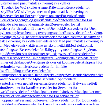
ystemer med pneumatisk aktivering av skyll
For
r Tilbehør for WC-skyllesystemer
Råbyggsett
Reservedeler for
 skyll
For WC skyllesystemer med pneumatisk aktivering av
Reservedeler for For vegghengte toaletter
For gulvstående
uler
For vegghengte og gulvstående bidéer
Reservedeler for For
iggende eller innbygd urinalstyring
Reservedeler for Til
edeler for Urinal, drift uten vann
Uten lokk
Reservedeler for Uten
pylerør, spylerørsbend og overgangsstykker
Reservedeler for Spylerør,
ivering av skyll, nettdrift
Reservedeler for Med elektronisk aktivering
sk aktivering av skyll
Reservedeler for Med pneumatisk aktivering av
r Med elektronisk aktivering av skyll, nettdrift
Med elektronisk
tskiftingssett
Reservedeler for Råbygg- og utskiftingssett
Spylerør,
og bidéer
Avløpssett for toaletter og utslagsvasker
Reservedeler for
srør
Reservedeler for Tilkoblingsrør
Tilkoblingssett
Reservedeler for
ringer og dekkapper
Overgangsstykker og koblingsdeler
Avløpssett for
ser
Innfelte vannlåser
Reservedeler for Innfelte
lser
Tilkoblingsrør
Reservedeler for
slutningsbender
Deksler
Tilkoblinger
Pakninger
Sveiseender
Reservedeler
anter
Reservedeler for Møbelservanter
Toppmonterte
vanter
Halvveis nedfelt servanter
Reservedeler for Halvveis nedfelt
fort
Servanter for barn
Reservedeler for Servanter for
dvask
Reservedeler for Møbelpakker med håndvask
Møbelpakker med
erskap
For servanter
Reservedeler for For servanter
For
 toppmontert servant, bolleservant
Reservedeler for For toppmontert
ve sideskap
Reservedeler for Lave sideskap
Høye skap
Reservedeler