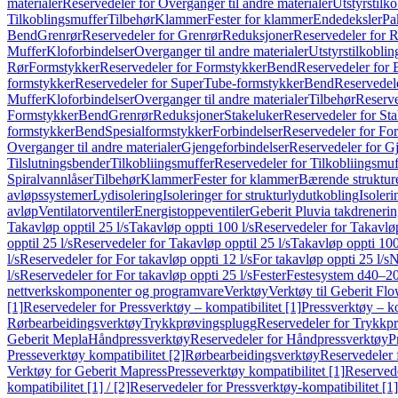
materialer
Reservedeler for Overganger til andre materialer
Utstyrstilko
Tilkoblingsmuffer
Tilbehør
Klammer
Fester for klammer
Endedeksler
Pa
Bend
Grenrør
Reservedeler for Grenrør
Reduksjoner
Reservedeler for 
Muffer
Kloforbindelser
Overganger til andre materialer
Utstyrstilkoblin
Rør
Formstykker
Reservedeler for Formstykker
Bend
Reservedeler for
formstykker
Reservedeler for SuperTube-formstykker
Bend
Reservedel
Muffer
Kloforbindelser
Overganger til andre materialer
Tilbehør
Reserve
Formstykker
Bend
Grenrør
Reduksjoner
Stakeluker
Reservedeler for St
formstykker
Bend
Spesialformstykker
Forbindelser
Reservedeler for For
Overganger til andre materialer
Gjengeforbindelser
Reservedeler for G
Tilslutningsbender
Tilkobliingsmuffer
Reservedeler for Tilkobliingsmuf
Spiralvannlåser
Tilbehør
Klammer
Fester for klammer
Bærende struktur
avløpssystemer
Lydisolering
Isoleringer for strukturlydutkobling
Isoleri
avløp
Ventilatorventiler
Energistoppeventiler
Geberit Pluvia takdreneri
Takavløp opptil 25 l/s
Takavløp oppti 100 l/s
Reservedeler for Takavløp
opptil 25 l/s
Reservedeler for Takavløp opptil 25 l/s
Takavløp oppti 100
l/s
Reservedeler for For takavløp oppti 12 l/s
For takavløp oppti 25 l/s
N
l/s
Reservedeler for For takavløp oppti 25 l/s
Fester
Festesystem d40–2
nettverkskomponenter og programvare
Verktøy
Verktøy til Geberit Flo
[1]
Reservedeler for Pressverktøy – kompatibilitet [1]
Pressverktøy – ko
Rørbearbeidingsverktøy
Trykkprøvingsplugg
Reservedeler for Trykkp
Geberit Mepla
Håndpressverktøy
Reservedeler for Håndpressverktøy
P
Presseverktøy kompatibilitet [2]
Rørbearbeidingsverktøy
Reservedeler 
Verktøy for Geberit Mapress
Presseverktøy kompatibilitet [1]
Reservede
kompatibilitet [1] / [2]
Reservedeler for Pressverktøy-kompatibilitet [1] 