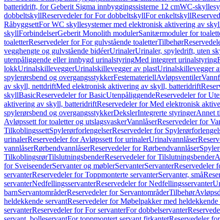
batteridrift, for Geberit Sigma innbyggingssisterne 12 cm
WC-skyllesys
dobbeltskyll
Reservedeler for For dobbeltskyll
For enkeltskyll
Reservede
Råbyggsett
For WC skyllesystemer med elektronisk aktivering av skyl
skyll
Forbindelser
Geberit Monolith moduler
Sanitærmoduler for toalett
toaletter
Reservedeler for For gulvstående toaletter
Tilbehør
Reservedele
vegghengte og gulvstående bidéer
Urinaler
Urinaler, spyledrift, uten s
utenpåliggende eller innbygd urinalstyring
Med integrert urinalstyring
lokk
Urinalskillevegger
Urinalskillevegger av plast
Urinalskillevegger a
spylerørsbend og overgangsstykker
Festemateriell
Avløpsventiler
Vannf
av skyll, nettdrift
Med elektronisk aktivering av skyll, batteridrift
Reserv
skyll
Basic
Reservedeler for Basic
Utenpåliggende
Reservedeler for Ut
aktivering av skyll, batteridrift
Reservedeler for Med elektronisk aktiveri
spylerørsbend og overgangsstykker
Deksler
Integrerte styringer
Annet t
Avløpssett for toaletter og utslagsvasker
Vannlåser
Reservedeler for Va
Tilkoblingssett
Spylerørforlengelser
Reservedeler for Spylerørforlengel
urinaler
Reservedeler for Avløpssett for urinaler
Urinalvannlåser
Reserv
vannlåser
Rørbendvannlåser
Reservedeler for Rørbendvannlåser
Spyler
Tilkoblingsrør
Tilslutningsbender
Reservedeler for Tilslutningsbender
A
for Sveiseender
Servanter og møbler
Servanter
Servanter
Reservedeler f
servanter
Reservedeler for Toppmonterte servanter
Servanter, små
Reser
servanter
Nedfellingsservanter
Reservedeler for Nedfellingsservanter
Un
barn
Servantområder
Reservedeler for Servantområder
Tilbehør
Avløpsd
heldekkende servant
Reservedeler for Møbelpakker med heldekkende 
servanter
Reservedeler for For servanter
For dobbelservanter
Reservedel
servant, bolleservant
For toppmontert servant firkantet
Reservedeler for