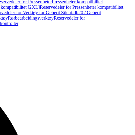
servedeler for Pressenheter
Pressenheter kompatibilitet
 kompatibilitet [2XL]
Reservedeler for Pressenheter kompatibilitet
vedeler for Verktøy for Geberit Silent-db20 / Geberit
rktøy
Rørbearbeidingsverktøy
Reservedeler for
kontroller