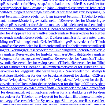
ap
Reservedeler for Hengeskap
Andre baderomsmøbler
Reservedeler fo
evaringsbokser
Håndklestang og håndklekroker
Lyselementer
Hendler
Set
peil
Med integrert belysning
Reservedeler for Med integrert belysning
Ute
rert belysning
Reservedeler for Uten integrert belysning
Tilbehør
Lysele
vantarmaturer
Montering av stativ, nettdrift
Reservedeler for Montering av s
åndsgrep
Reservedeler for Stående montasje, blandebatteri med enhånds
ridrift
Tilbehør
Reservedeler for Tilbehør
For servantkraner
Reservedeler
ler for Avløpssett for servant
Rørbendvannlåser
Reservedeler for Rørbe
beparende modell
Reservedeler for Dykkrørvannlåser for servanter, pla
blingsrør
Tilslutningsbender
Deksler
Tilkoblinger
Reservedeler for Tilkob
vannlåser
Reservedeler for Rørbendvannlåser
Dobbelkammervannlåser
R
linger
Tilkoblingsrør
Reservedeler for Tilkoblingsrør
Tilbehør
Reservedele
e vannlåser
Reservedeler for Innfelte vannlåser
Utenpåliggende vannlåse
Avløpssett for utslagsvasker
Vannlåser
Reservedeler for Vannlåser
Tilslu
sventiler
Reservedeler for Avløpsventiler
Tilbehør
Reservedeler for Tilbe
er for Slukrenner
Tilbehør til slukrenner
Reservedeler for Tilbehør til sl
ervedeler for Veggsluk
Tilbehør til veggsluk
Reservedeler for Tilbehør t
er
Avløpstilkoblinger for dusj og badekar
Avløpsett for dusjkar, d52
Rese
deksel
Avløpsdeksel
Reservedeler for Avløpsdeksel
Avløpssett for dusjka
ervedeler for Uten avløpsdeksel
Avløpssett for dusjkar, d90
Reservedeler
ett for badekar, d52
Med dreiehåndtak
Reservedeler for Med dreiehånd
t for dreiehåndtak og innløp
Reservedeler for Prefabrikkerte sett for dre
servedeler for Tilbehør til avløpssett for badekar
Tilkoblingssett
Innebygd
temvegger
Reservedeler for Systemvegger
Skinnesystemer
Reservedeler
Elementer for toaletter
Reservedeler for Elementer for toaletter
Elementer