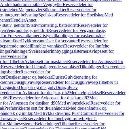
r Andre baderomsmøbler
Vegghyller
Reservedeler for
t støtteben
Magnettavler
Stikkontakter
Reservedeler for
n integrert belysning
Speilskap
Reservedeler for Speilskap
Med
menter
Hendler
Annet
tativ, nettdrift
Stativmontering, batteridrift
Reservedeler for
grep
Veggmontasje, nettdrift
Reservedeler for Veggmontasje,
 for For servantkraner
Utstyrstilkoblinger for vaskeområde,
ndvannlåser
Dykkrørvannlåser for servanter
Reservedeler for
ssbeparende modell
Innfelte vannlåser
Reservedeler for Innfelte
linger
Pakninger
Sveiseender
Innbyggingssisterner
Avløpssett for
eservedeler for
r for Tilbehør
Avløpssett for maskiner
Reservedeler for Avløpssett for
r
Reservedeler for Utenpåliggende vannlåser
Tilkoblinger
Reservedeler
tningsbender
Reservedeler for
hør
Dusjløsninger og badekar
Dusjer
Gulvdrenering for
ukrenner
Dusjgulvavløp
Reservedeler for Dusjgulvavløp
Tilbehør til
il veggsluk
Dusjkar og dusjgulv
Dusjgulv av
rvedeler for Avløpsett for dusjkar, d52
Med avløpsdeksel
Reservedeler
r, d62
Reservedeler for Avløpssett for dusjkar, d62
Med
 for Avløpssett for dusjkar, d90
Med avløpsdeksel
Reservedeler for
tak
Prefabrikkerte sett for dreiehåndtak
Med dreiehåndtak og
iehåndtak og innløp
Med trykkaktivering PushControl
Reservedeler for
 røravbryter
Reservedeler for Innebygd røravbryter
T-
 for Skinnesystemer
Bekledninger
Tilbehør
Reservedeler for
 for servanter
Reservedeler for Elementer for servanter
Bidé-