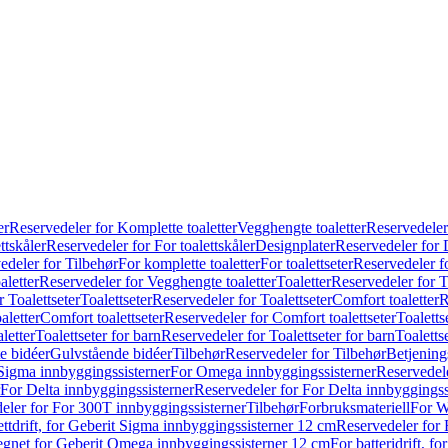
er
Reservedeler for Komplette toaletter
Vegghengte toaletter
Reservedeler
ttskåler
Reservedeler for For toalettskåler
Designplater
Reservedeler for 
edeler for Tilbehør
For komplette toaletter
For toalettseter
Reservedeler fo
aletter
Reservedeler for Vegghengte toaletter
Toaletter
Reservedeler for T
 Toalettseter
Toalettseter
Reservedeler for Toalettseter
Comfort toaletter
R
aletter
Comfort toalettseter
Reservedeler for Comfort toalettseter
Toaletts
letter
Toalettseter for barn
Reservedeler for Toalettseter for barn
Toaletts
e bidéer
Gulvstående bidéer
Tilbehør
Reservedeler for Tilbehør
Betjening
Sigma innbyggingssisterner
For Omega innbyggingssisterner
Reservedel
For Delta innbyggingssisterner
Reservedeler for For Delta innbyggingss
eler for For 300T innbyggingssisterner
Tilbehør
Forbruksmateriell
For W
ettdrift, for Geberit Sigma innbyggingssisterner 12 cm
Reservedeler for 
 egnet for Geberit Omega innbyggingssisterner 12 cm
For batteridrift, 