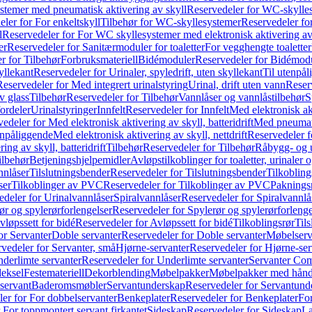
temer med pneumatisk aktivering av skyll
Reservedeler for WC-skylles
ler for For enkeltskyll
Tilbehør for WC-skyllesystemer
Reservedeler fo
l
Reservedeler for For WC skyllesystemer med elektronisk aktivering av
er
Reservedeler for Sanitærmoduler for toaletter
For vegghengte toaletter
r for Tilbehør
Forbruksmateriell
Bidémoduler
Reservedeler for Bidémod
kyllekant
Reservedeler for Urinaler, spyledrift, uten skyllekant
Til utenpål
Reservedeler for Med integrert urinalstyring
Urinal, drift uten vann
Reserv
v glass
Tilbehør
Reservedeler for Tilbehør
Vannlåser og vannlåstilbehør
S
ordeler
Urinalstyringer
Innfelt
Reservedeler for Innfelt
Med elektronisk akt
edeler for Med elektronisk aktivering av skyll, batteridrift
Med pneumati
enpåliggende
Med elektronisk aktivering av skyll, nettdrift
Reservedeler fo
ng av skyll, batteridrift
Tilbehør
Reservedeler for Tilbehør
Råbygg- og u
ilbehør
Betjeningshjelpemidler
Avløpstilkoblinger for toaletter, urinaler 
nnlåser
Tilslutningsbender
Reservedeler for Tilslutningsbender
Tilkobling
ser
Tilkoblinger av PVC
Reservedeler for Tilkoblinger av PVC
Paknings
edeler for Urinalvannlåser
Spiralvannlåser
Reservedeler for Spiralvannlå
ør og spylerørforlengelser
Reservedeler for Spylerør og spylerørforlenge
vløpssett for bidé
Reservedeler for Avløpssett for bidé
Tilkoblingsrør
Til
or Servanter
Doble servanter
Reservedeler for Doble servanter
Møbelserv
vedeler for Servanter, små
Hjørne-servanter
Reservedeler for Hjørne-ser
derlimte servanter
Reservedeler for Underlimte servanter
Servanter Com
eksel
Festemateriell
Dekorblending
Møbelpakker
Møbelpakker med hån
servant
Baderomsmøbler
Servantunderskap
Reservedeler for Servantund
er for For dobbelservanter
Benkeplater
Reservedeler for Benkeplater
For
 For toppmontert servant firkantet
Sideskap
Reservedeler for Sideskap
La