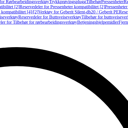
for Rørbearbeidingsverktøy
Trykkprøvingsplugg
Tilbehør
Pressenheter
Re
ibilitet [2]
Reservedeler for Pressenheter kompatibilitet [2]
Pressenheter
kompatibilitet [4]/[2]
Verktøy for Geberit Silent-db20 / Geberit PE
Reser
iseverktøy
Reservedeler for Buttsveiseverktøy
Tilbehør for buttsveiseve
ler for Tilbehør for rørbearbeidingsverktøy
Betjeningshjelpemidler
Fjern