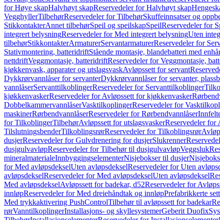
for Høye skap
Halvhøyt skap
Reservedeler for Halvhøyt skap
Hengesk
Vegghyller
Tilbehør
Reservedeler for Tilbehør
Skuffeinnsatser og oppb
Stikkontakter
Annet tilbehør
Speil og speilskap
Speil
Reservedeler for S
integrert belysning
Reservedeler for Med integrert belysning
Uten integ
tilbehør
Stikkontakter
Armaturer
Servantarmaturer
Reservedeler for Ser
Stativmontering, batteridrift
Stående montasje, blandebatteri med enh
nettdrift
Veggmontasje, batteridrift
Reservedeler for Veggmontasje, batte
kjøkkenvask, apparater og utslagsvask
Avløpssett for servant
Reservede
Dykkrørvannlåser for servanter
Dykkrørvannlåser for servanter, plass
vannlåser
Servanttilkoblinger
Reservedeler for Servanttilkoblinger
Tilko
kjøkkenvasker
Reservedeler for Avløpssett for kjøkkenvasker
Rørbend
Dobbelkammervannlåser
Vasktilkoplinger
Reservedeler for Vasktilkop
maskiner
Rørbendvannlåser
Reservedeler for Rørbendvannlåser
Innfelt
for Tilkoblinger
Tilbehør
Avløpssett for utslagsvasker
Reservedeler for 
Tilslutningsbender
Tilkoblingsrør
Reservedeler for Tilkoblingsrør
Avløp
dusjer
Reservedeler for Gulvdrenering for dusjer
Slukrenner
Reservedel
dusjgulvavløp
Reservedeler for Tilbehør til dusjgulvavløp
Veggsluk
Res
mineralmateriale
Innbyggingselementer
Nisjebokser til dusjer
Nisjeboks
for Med avløpsdeksel
Uten avløpsdeksel
Reservedeler for Uten avløps
avløpsdeksel
Reservedeler for Med avløpsdeksel
Uten avløpsdeksel
Res
Med avløpsdeksel
Avløpssett for badekar, d52
Reservedeler for Avløpss
innløp
Reservedeler for Med dreiehåndtak og innløp
Prefabrikkerte set
Med trykkaktivering PushControl
Tilbehør til avløpssett for badekar
Re
rør
Vanntilkoplinger
Installasjons- og skyllesystemer
Geberit Duofix
Sys
Tilbehør
Installasjonselementer
Reservedeler for Installasjonselementer