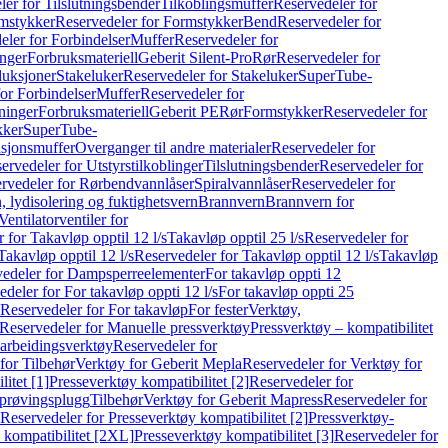
er for Tilslutningsbender
Tilkoblingsmuffer
Reservedeler for
mstykker
Reservedeler for Formstykker
Bend
Reservedeler for
eler for Forbindelser
Muffer
Reservedeler for
nger
Forbruksmateriell
Geberit Silent-Pro
Rør
Reservedeler for
duksjoner
Stakeluker
Reservedeler for Stakeluker
SuperTube-
or Forbindelser
Muffer
Reservedeler for
ninger
Forbruksmateriell
Geberit PE
Rør
Formstykker
Reservedeler for
kker
SuperTube-
nsjonsmuffer
Overganger til andre materialer
Reservedeler for
ervedeler for Utstyrstilkoblinger
Tilslutningsbender
Reservedeler for
rvedeler for Rørbendvannlåser
Spiralvannlåser
Reservedeler for
 lydisolering og fuktighetsvern
Brannvern
Brannvern for
Ventilatorventiler for
 for Takavløp opptil 12 l/s
Takavløp opptil 25 l/s
Reservedeler for
Takavløp opptil 12 l/s
Reservedeler for Takavløp opptil 12 l/s
Takavløp
edeler for Dampsperreelementer
For takavløp oppti 12
deler for For takavløp oppti 12 l/s
For takavløp oppti 25
Reservedeler for For takavløp
For fester
Verktøy,
Reservedeler for Manuelle pressverktøy
Pressverktøy – kompatibilitet
arbeidingsverktøy
Reservedeler for
for Tilbehør
Verktøy for Geberit Mepla
Reservedeler for Verktøy for
itet [1]
Presseverktøy kompatibilitet [2]
Reservedeler for
kprøvingsplugg
Tilbehør
Verktøy for Geberit Mapress
Reservedeler for
Reservedeler for Presseverktøy kompatibilitet [2]
Pressverktøy-
 kompatibilitet [2XL]
Presseverktøy kompatibilitet [3]
Reservedeler for