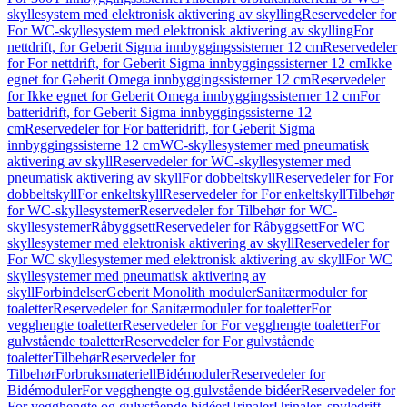
skyllesystem med elektronisk aktivering av skylling
Reservedeler for
For WC-skyllesystem med elektronisk aktivering av skylling
For
nettdrift, for Geberit Sigma innbyggingssisterner 12 cm
Reservedeler
for For nettdrift, for Geberit Sigma innbyggingssisterner 12 cm
Ikke
egnet for Geberit Omega innbyggingssisterner 12 cm
Reservedeler
for Ikke egnet for Geberit Omega innbyggingssisterner 12 cm
For
batteridrift, for Geberit Sigma innbyggingssisterne 12
cm
Reservedeler for For batteridrift, for Geberit Sigma
innbyggingssisterne 12 cm
WC-skyllesystemer med pneumatisk
aktivering av skyll
Reservedeler for WC-skyllesystemer med
pneumatisk aktivering av skyll
For dobbeltskyll
Reservedeler for For
dobbeltskyll
For enkeltskyll
Reservedeler for For enkeltskyll
Tilbehør
for WC-skyllesystemer
Reservedeler for Tilbehør for WC-
skyllesystemer
Råbyggsett
Reservedeler for Råbyggsett
For WC
skyllesystemer med elektronisk aktivering av skyll
Reservedeler for
For WC skyllesystemer med elektronisk aktivering av skyll
For WC
skyllesystemer med pneumatisk aktivering av
skyll
Forbindelser
Geberit Monolith moduler
Sanitærmoduler for
toaletter
Reservedeler for Sanitærmoduler for toaletter
For
vegghengte toaletter
Reservedeler for For vegghengte toaletter
For
gulvstående toaletter
Reservedeler for For gulvstående
toaletter
Tilbehør
Reservedeler for
Tilbehør
Forbruksmateriell
Bidémoduler
Reservedeler for
Bidémoduler
For vegghengte og gulvstående bidéer
Reservedeler for
For vegghengte og gulvstående bidéer
Urinaler
Urinaler, spyledrift,