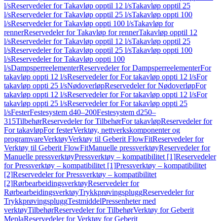
l/s
Reservedeler for Takavløp opptil 12 l/s
Takavløp opptil 25
l/s
Reservedeler for Takavløp opptil 25 l/s
Takavløp oppti 100
l/s
Reservedeler for Takavløp oppti 100 l/s
Takavløp for
renner
Reservedeler for Takavløp for renner
Takavløp opptil 12
l/s
Reservedeler for Takavløp opptil 12 l/s
Takavløp opptil 25
l/s
Reservedeler for Takavløp opptil 25 l/s
Takavløp oppti 100
l/s
Reservedeler for Takavløp oppti 100
l/s
Dampsperreelementer
Reservedeler for Dampsperreelementer
For
takavløp oppti 12 l/s
Reservedeler for For takavløp oppti 12 l/s
For
takavløp oppti 25 l/s
Nødoverløp
Reservedeler for Nødoverløp
For
takavløp oppti 12 l/s
Reservedeler for For takavløp oppti 12 l/s
For
takavløp oppti 25 l/s
Reservedeler for For takavløp oppti 25
l/s
Fester
Festesystem d40–200
Festesystem d250–
315
Tilbehør
Reservedeler for Tilbehør
For takavløp
Reservedeler for
For takavløp
For fester
Verktøy, nettverkskomponenter og
programvare
Verktøy
Verktøy til Geberit FlowFit
Reservedeler for
Verktøy til Geberit FlowFit
Manuelle pressverktøy
Reservedeler for
Manuelle pressverktøy
Pressverktøy – kompatibilitet [1]
Reservedeler
for Pressverktøy – kompatibilitet [1]
Pressverktøy – kompatibilitet
[2]
Reservedeler for Pressverktøy – kompatibilitet
[2]
Rørbearbeidingsverktøy
Reservedeler for
Rørbearbeidingsverktøy
Trykkprøvingsplugg
Reservedeler for
Trykkprøvingsplugg
Testmiddel
Pressenheter med
verktøy
Tilbehør
Reservedeler for Tilbehør
Verktøy for Geberit
Mepla
Reservedeler for Verktøy for Geberit