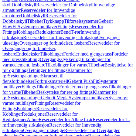
skyll
Dobbeltskyll
Reservedeler for Dobbeltskyll
Innvendige
armaturer
Reservedeler for Innvendige
armaturer
Dobbeltskyll
Reservedeler for
Dobbeltskyll
Tilbehør
Trykknapp
Tilførselssystemer
Geberit
FlowFit
Systemrør multilayer
Fittings
Reservedeler for
Fittings
Koblinger
Reduksjoner
Bend
T-rør
Innvendig
sirkulasjon
Reservedeler for Innvendig sirkulasjon
Overganger
uløselige
Overganger og forbindelser, løsbare
Reservedeler for
Overganger og forbindelser,
løsbare
Endedeksler
Tilkoblinger
Fordeler med gjengestuss
Fordeler
med presstilkobling
Overgangsstykker og tilkoblinger for
varmeelement, løsbare
Tilkoblinger for varme
Tilbehør
Beskyttelse for
rør og fittings
Tetninger for fittings
Klammer for
rør
Systempakninger
Skruesett til
flensforbindelser
Forbruksmateriell
Geberit PushFit
Systemrør
multilayer
Fittings
Tilkoblinger
Fordeler med gjengestuss
Tilkoblinger
for varme
Tilbehør
Beskyttelse for rør og fittings
Klammer for
rør
Systempakninger
Geberit Mepla
Systemrør multilayer
Systemrør
varme multilayer
Fittings
Reservedeler for
Fittings
Koblinger
Reservedeler for
Koblinger
Reduksjoner
Reservedeler for
Reduksjoner
Albue
Reservedeler for Albue
T-rør
Reservedeler for T-
rør
Innvendig sirkulasjon
Reservedeler for Innvendig
sirkulasjon
Overganger uløselige
Reservedeler for Overganger
uløselige
Overganger og forbindelser, løsbare
Reservedeler for