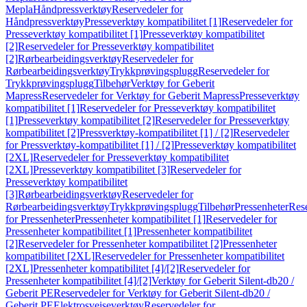
Mepla
Håndpressverktøy
Reservedeler for
Håndpressverktøy
Presseverktøy kompatibilitet [1]
Reservedeler for
Presseverktøy kompatibilitet [1]
Presseverktøy kompatibilitet
[2]
Reservedeler for Presseverktøy kompatibilitet
[2]
Rørbearbeidingsverktøy
Reservedeler for
Rørbearbeidingsverktøy
Trykkprøvingsplugg
Reservedeler for
Trykkprøvingsplugg
Tilbehør
Verktøy for Geberit
Mapress
Reservedeler for Verktøy for Geberit Mapress
Presseverktøy
kompatibilitet [1]
Reservedeler for Presseverktøy kompatibilitet
[1]
Presseverktøy kompatibilitet [2]
Reservedeler for Presseverktøy
kompatibilitet [2]
Pressverktøy-kompatibilitet [1] / [2]
Reservedeler
for Pressverktøy-kompatibilitet [1] / [2]
Presseverktøy kompatibilitet
[2XL]
Reservedeler for Presseverktøy kompatibilitet
[2XL]
Presseverktøy kompatibilitet [3]
Reservedeler for
Presseverktøy kompatibilitet
[3]
Rørbearbeidingsverktøy
Reservedeler for
Rørbearbeidingsverktøy
Trykkprøvingsplugg
Tilbehør
Pressenheter
Res
for Pressenheter
Pressenheter kompatibilitet [1]
Reservedeler for
Pressenheter kompatibilitet [1]
Pressenheter kompatibilitet
[2]
Reservedeler for Pressenheter kompatibilitet [2]
Pressenheter
kompatibilitet [2XL]
Reservedeler for Pressenheter kompatibilitet
[2XL]
Pressenheter kompatibilitet [4]/[2]
Reservedeler for
Pressenheter kompatibilitet [4]/[2]
Verktøy for Geberit Silent-db20 /
Geberit PE
Reservedeler for Verktøy for Geberit Silent-db20 /
Geberit PE
Elektrosveiseverktøy
Reservedeler for