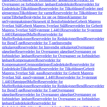
Overganger og forbindelser, løsbare
Endedeksler
Reservedeler for
Endedeksler
Tilkoblinger
Reservedeler for Tilkoblinger
Fordeler med
gjengestuss
Tilkoblinger for varme
Reservedeler for Tilkoblinger for
varme
Tilbehør
Beskyttelse for rør og fittings
Klammer for
rør
Systempakninger
Skruesett til flensforbindelser
Geberit Mapress
Syrefast Stål
Geberit Mapress Syrefast Stål
Reservedeler for Geberit
Mapress Syrefast Stål
Systemrør 1.4401
Reservedeler for Systemrør
1.4401
Rørnippel
Muffer
Reservedeler for
Muffer
Reduksjoner
Reservedeler for Reduksjoner
Bend
Reservedeler
for Bend
T-rør
Reservedeler for T-rør
Innvendig
sirkulasjon
Reservedeler for Innvendig sirkulasjon
Overganger
uløselige
Reservedeler for Overganger uløselige
Overganger og
forbindelser, løsbare
Reservedeler for Overganger og forbindelser,
løsbare
Kompensatorer
Reservedeler for
Kompensatorer
Gjennomføringer
Endedeksler
Reservedeler for
Endedeksler
Tilkoblinger
Reservedeler for Tilkoblinger
Geberit
Mapress Syrefast Stål, gass
Reservedeler for Geberit Mapress
Syrefast Stål, gass
Systemrør 1.4401
Reservedeler for Systemrør
1.4401
Rørnippel
Muffer
Reservedeler for
Muffer
Reduksjoner
Reservedeler for Reduksjoner
Bend
Reservedeler
for Bend
T-rør
Reservedeler for T-rør
Overganger
uløselige
Reservedeler for Overganger uløselige
Overganger og
forbindelser, løsbare
Reservedeler for Overganger og forbindelser,
løsbare
Endedeksler
Reservedeler for