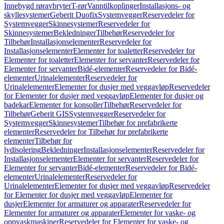
Innebygd røravbryter
T-rør
Vanntilkoplinger
Installasjons- og
skyllesystemer
Geberit Duofix
Systemvegger
Reservedeler for
Systemvegger
Skinnesystemer
Reservedeler for
Skinnesystemer
Bekledninger
Tilbehør
Reservedeler for
Tilbehør
Installasjonselementer
Reservedeler for
Installasjonselementer
Elementer for toaletter
Reservedeler for
Elementer for toaletter
Elementer for servanter
Reservedeler for
Elementer for servanter
Bidé-elementer
Reservedeler for Bidé-
elementer
Urinalelementer
Reservedeler for
Urinalelementer
Elementer for dusjer med veggavløp
Reservedeler
for Elementer for dusjer med veggavløp
Elementer for dusjer og
badekar
Elementer for konsoller
Tilbehør
Reservedeler for
Tilbehør
Geberit GIS
Systemvegger
Reservedeler for
Systemvegger
Skinnesystemer
Tilbehør for prefabrikerte
elementer
Reservedeler for Tilbehør for prefabrikerte
elementer
Tilbehør for
lydisolering
Bekledninger
Installasjonselementer
Reservedeler for
Installasjonselementer
Elementer for servanter
Reservedeler for
Elementer for servanter
Bidé-elementer
Reservedeler for Bidé-
elementer
Urinalelementer
Reservedeler for
Urinalelementer
Elementer for dusjer med veggavløp
Reservedeler
for Elementer for dusjer med veggavløp
Elementer for
dusjer
Elementer for armaturer og apparater
Reservedeler for
Elementer for armaturer og apparater
Elementer for vaske- og
oppvaskmaskiner
Reservedeler for Elementer for vaske- og