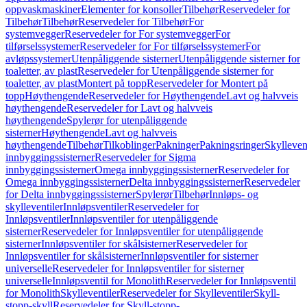
oppvaskmaskiner
Elementer for konsoller
Tilbehør
Reservedeler for
Tilbehør
Tilbehør
Reservedeler for Tilbehør
For
systemvegger
Reservedeler for For systemvegger
For
tilførselssystemer
Reservedeler for For tilførselssystemer
For
avløpssystemer
Utenpåliggende sisterner
Utenpåliggende sisterner for
toaletter, av plast
Reservedeler for Utenpåliggende sisterner for
toaletter, av plast
Montert på topp
Reservedeler for Montert på
topp
Høythengende
Reservedeler for Høythengende
Lavt og halvveis
høythengende
Reservedeler for Lavt og halvveis
høythengende
Spylerør for utenpåliggende
sisterner
Høythengende
Lavt og halvveis
høythengende
Tilbehør
Tilkoblinger
Pakninger
Pakningsringer
Skylleven
innbyggingssisterner
Reservedeler for Sigma
innbyggingssisterner
Omega innbyggingssisterner
Reservedeler for
Omega innbyggingssisterner
Delta innbyggingssisterner
Reservedeler
for Delta innbyggingssisterner
Spylerør
Tilbehør
Innløps- og
skylleventiler
Innløpsventiler
Reservedeler for
Innløpsventiler
Innløpsventiler for utenpåliggende
sisterner
Reservedeler for Innløpsventiler for utenpåliggende
sisterner
Innløpsventiler for skålsisterner
Reservedeler for
Innløpsventiler for skålsisterner
Innløpsventiler for sisterner
universelle
Reservedeler for Innløpsventiler for sisterner
universelle
Innløpsventil for Monolith
Reservedeler for Innløpsventil
for Monolith
Skylleventiler
Reservedeler for Skylleventiler
Skyll-
stopp-skyll
Reservedeler for Skyll-stopp-