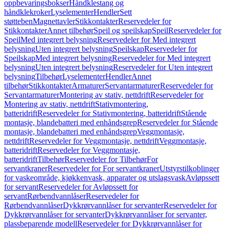
oppbevaringsbokser
Håndklestang og
håndklekroker
Lyselementer
Hendler
Sett
støtteben
Magnettavler
Stikkontakter
Reservedeler for
Stikkontakter
Annet tilbehør
Speil og speilskap
Speil
Reservedeler for
Speil
Med integrert belysning
Reservedeler for Med integrert
belysning
Uten integrert belysning
Speilskap
Reservedeler for
Speilskap
Med integrert belysning
Reservedeler for Med integrert
belysning
Uten integrert belysning
Reservedeler for Uten integrert
belysning
Tilbehør
Lyselementer
Hendler
Annet
tilbehør
Stikkontakter
Armaturer
Servantarmaturer
Reservedeler for
Servantarmaturer
Montering av stativ, nettdrift
Reservedeler for
Montering av stativ, nettdrift
Stativmontering,
batteridrift
Reservedeler for Stativmontering, batteridrift
Stående
montasje, blandebatteri med enhåndsgrep
Reservedeler for Stående
montasje, blandebatteri med enhåndsgrep
Veggmontasje,
nettdrift
Reservedeler for Veggmontasje, nettdrift
Veggmontasje,
batteridrift
Reservedeler for Veggmontasje,
batteridrift
Tilbehør
Reservedeler for Tilbehør
For
servantkraner
Reservedeler for For servantkraner
Utstyrstilkoblinger
for vaskeområde, kjøkkenvask, apparater og utslagsvask
Avløpssett
for servant
Reservedeler for Avløpssett for
servant
Rørbendvannlåser
Reservedeler for
Rørbendvannlåser
Dykkrørvannlåser for servanter
Reservedeler for
Dykkrørvannlåser for servanter
Dykkrørvannlåser for servanter,
plassbeparende modell
Reservedeler for Dykkrørvannlåser for