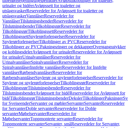
tilbehør
Betjeningshjelpemidler
Avløpstilkoblinger for toaletter,
urinaler og bidéer
Avløpssett for toaletter og
utslagsvasker
Reservedeler for Avløpssett for toaletter og
utslagsvasker
Vannlåser
Reservedeler for
Vannlåser
Tilslutningsbender
Reservedeler for
Tilslutningsbender
Tilkoblingsrør
Reservedeler for
Tilkoblingsrør
Tilkoblingssett
Reservedeler for
Tilkoblingssett
Spylerørforlengelser
Reservedeler for
Spylerørforlengelser
Tilkoblinger av PVC
Reservedeler for
Tilkoblinger av PVC
Pakningsringer og dekkapper
Overgangsstykker
og koblingsdeler
Avløpssett for urinaler
Reservedeler for Avløpssett
for urinaler
Urinalvannlåser
Reservedeler for
Urinalvannlåser
Spiralvannlåser
Reservedeler for
Spiralvannlåser
Innfelte vannlåser
Reservedeler for Innfelte
vannlåser
Rørbendvannlåser
Reservedeler for
Rørbendvannlåser
Spylerør og spylerørforlengelser
Reservedeler for
Spylerør og spylerørforlengelser
Tilkoblingsrør
Reservedeler for
Tilkoblingsrør
Tilslutningsbender
Reservedeler for
Tilslutningsbender
Avløpssett for bidé
Reservedeler for Avløpssett for
bidé
Tilkoblingsrør
Tilslutningsbender
Deksler
Tilkoblinger
Pakninger
Sv
for Sveiseender
Servanter og møbler
Servanter
Servanter
Reservedeler
for Servanter
Doble servanter
Reservedeler for Doble
servanter
Møbelservanter
Reservedeler for
Møbelservanter
Toppmonterte servanter
Reservedeler for
Toppmonterte servanter
Servanter, små
Reservedeler for Servanter,