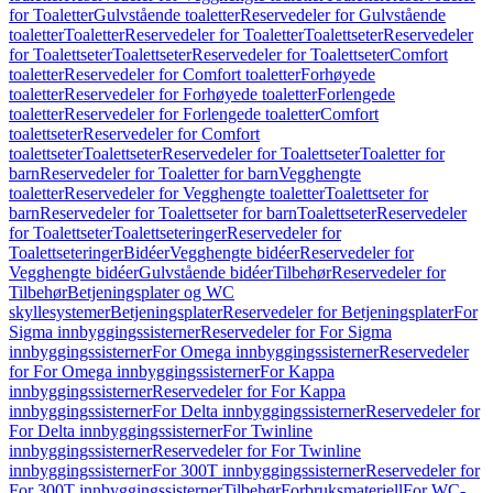
for Toaletter
Gulvstående toaletter
Reservedeler for Gulvstående
toaletter
Toaletter
Reservedeler for Toaletter
Toalettseter
Reservedeler
for Toalettseter
Toalettseter
Reservedeler for Toalettseter
Comfort
toaletter
Reservedeler for Comfort toaletter
Forhøyede
toaletter
Reservedeler for Forhøyede toaletter
Forlengede
toaletter
Reservedeler for Forlengede toaletter
Comfort
toalettseter
Reservedeler for Comfort
toalettseter
Toalettseter
Reservedeler for Toalettseter
Toaletter for
barn
Reservedeler for Toaletter for barn
Vegghengte
toaletter
Reservedeler for Vegghengte toaletter
Toalettseter for
barn
Reservedeler for Toalettseter for barn
Toalettseter
Reservedeler
for Toalettseter
Toalettseteringer
Reservedeler for
Toalettseteringer
Bidéer
Vegghengte bidéer
Reservedeler for
Vegghengte bidéer
Gulvstående bidéer
Tilbehør
Reservedeler for
Tilbehør
Betjeningsplater og WC
skyllesystemer
Betjeningsplater
Reservedeler for Betjeningsplater
For
Sigma innbyggingssisterner
Reservedeler for For Sigma
innbyggingssisterner
For Omega innbyggingssisterner
Reservedeler
for For Omega innbyggingssisterner
For Kappa
innbyggingssisterner
Reservedeler for For Kappa
innbyggingssisterner
For Delta innbyggingssisterner
Reservedeler for
For Delta innbyggingssisterner
For Twinline
innbyggingssisterner
Reservedeler for For Twinline
innbyggingssisterner
For 300T innbyggingssisterner
Reservedeler for
For 300T innbyggingssisterner
Tilbehør
Forbruksmateriell
For WC-