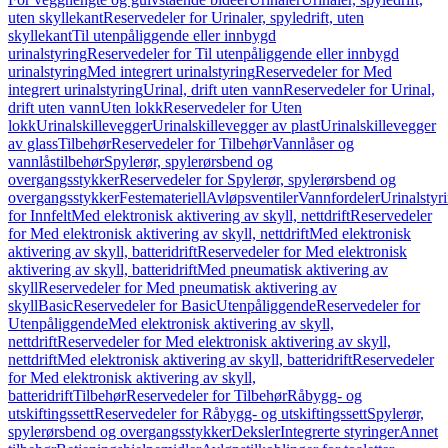
uten skyllekant
Reservedeler for Urinaler, spyledrift, uten
skyllekant
Til utenpåliggende eller innbygd
urinalstyring
Reservedeler for Til utenpåliggende eller innbygd
urinalstyring
Med integrert urinalstyring
Reservedeler for Med
integrert urinalstyring
Urinal, drift uten vann
Reservedeler for Urinal,
drift uten vann
Uten lokk
Reservedeler for Uten
lokk
Urinalskillevegger
Urinalskillevegger av plast
Urinalskillevegger
av glass
Tilbehør
Reservedeler for Tilbehør
Vannlåser og
vannlåstilbehør
Spylerør, spylerørsbend og
overgangsstykker
Reservedeler for Spylerør, spylerørsbend og
overgangsstykker
Festemateriell
Avløpsventiler
Vannfordeler
Urinalstyr
for Innfelt
Med elektronisk aktivering av skyll, nettdrift
Reservedeler
for Med elektronisk aktivering av skyll, nettdrift
Med elektronisk
aktivering av skyll, batteridrift
Reservedeler for Med elektronisk
aktivering av skyll, batteridrift
Med pneumatisk aktivering av
skyll
Reservedeler for Med pneumatisk aktivering av
skyll
Basic
Reservedeler for Basic
Utenpåliggende
Reservedeler for
Utenpåliggende
Med elektronisk aktivering av skyll,
nettdrift
Reservedeler for Med elektronisk aktivering av skyll,
nettdrift
Med elektronisk aktivering av skyll, batteridrift
Reservedeler
for Med elektronisk aktivering av skyll,
batteridrift
Tilbehør
Reservedeler for Tilbehør
Råbygg- og
utskiftingssett
Reservedeler for Råbygg- og utskiftingssett
Spylerør,
spylerørsbend og overgangsstykker
Deksler
Integrerte styringer
Annet