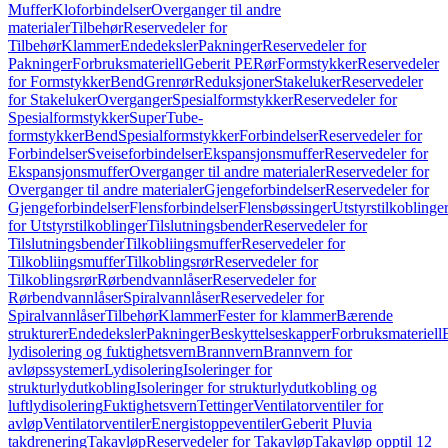
Muffer
Kloforbindelser
Overganger til andre
materialer
Tilbehør
Reservedeler for
Tilbehør
Klammer
Endedeksler
Pakninger
Reservedeler for
Pakninger
Forbruksmateriell
Geberit PE
Rør
Formstykker
Reservedeler
for Formstykker
Bend
Grenrør
Reduksjoner
Stakeluker
Reservedeler
for Stakeluker
Overganger
Spesialformstykker
Reservedeler for
Spesialformstykker
SuperTube-
formstykker
Bend
Spesialformstykker
Forbindelser
Reservedeler for
Forbindelser
Sveiseforbindelser
Ekspansjonsmuffer
Reservedeler for
Ekspansjonsmuffer
Overganger til andre materialer
Reservedeler for
Overganger til andre materialer
Gjengeforbindelser
Reservedeler for
Gjengeforbindelser
Flensforbindelser
Flensbøssinger
Utstyrstilkoblinge
for Utstyrstilkoblinger
Tilslutningsbender
Reservedeler for
Tilslutningsbender
Tilkobliingsmuffer
Reservedeler for
Tilkobliingsmuffer
Tilkoblingsrør
Reservedeler for
Tilkoblingsrør
Rørbendvannlåser
Reservedeler for
Rørbendvannlåser
Spiralvannlåser
Reservedeler for
Spiralvannlåser
Tilbehør
Klammer
Fester for klammer
Bærende
strukturer
Endedeksler
Pakninger
Beskyttelseskapper
Forbruksmateriell
lydisolering og fuktighetsvern
Brannvern
Brannvern for
avløpssystemer
Lydisolering
Isoleringer for
strukturlydutkobling
Isoleringer for strukturlydutkobling og
luftlydisolering
Fuktighetsvern
Tettinger
Ventilatorventiler for
avløp
Ventilatorventiler
Energistoppeventiler
Geberit Pluvia
takdrenering
Takavløp
Reservedeler for Takavløp
Takavløp opptil 12