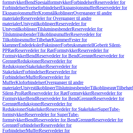
formstykker
Bend
Spesialformstykker
Forbindelser
Reservedeler for
Forbindelser
Sveiseforbindelser
Ekspansjonsmuffer
Reservedeler for
Ekspansjonsmuffer
Kromstålkoblinger
Overganger til andre
materialer
Reservedeler for Overganger til andre
materialer
Utstyrstilkoblinger
Reservedeler for
Utstyrstilkoblinger
Tilslutningsbender
Reservedeler for
Tilslutningsbender
Tilkoblingsmuffer
Reservedeler for
Tilkoblingsmuffer
Tilbehør
Klammer
Fester for
klammer
Endedeksler
Pakninger
Forbruksmateriell
Geberit Silent-
PP
Rør
Reservedeler for Rør
Formstykker
Reservedeler for
Formstykker
Bend
Reservedeler for Bend
Grenrør
Reservedeler for
Grenrør
Reduksjoner
Reservedeler for
Reduksjoner
Stakeluker
Reservedeler for
Stakeluker
Forbindelser
Reservedeler for
Forbindelser
Muffer
Reservedeler for
Muffer
Kloforbindelser
Overganger til andre
materialer
Utstyrstilkoblinger
Tilslutningsbender
Tilkoblingsrør
Tilbehør
Silent-Pro
Rør
Reservedeler for Rør
Formstykker
Reservedeler for
Formstykker
Bend
Reservedeler for Bend
Grenrør
Reservedeler for
Grenrør
Reduksjoner
Reservedeler for
Reduksjoner
Stakeluker
Reservedeler for Stakeluker
SuperTube-
formstykker
Reservedeler for SuperTube-
formstykker
Bend
Reservedeler for Bend
Grenrør
Reservedeler for
Grenrør
Forbindelser
Reservedeler for
Forbindelser
Muffer
Reservedeler for