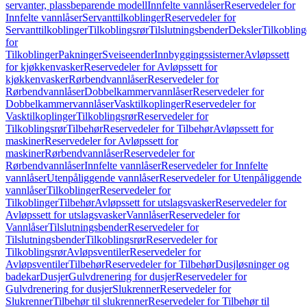
servanter, plassbeparende modell
Innfelte vannlåser
Reservedeler for
Innfelte vannlåser
Servanttilkoblinger
Reservedeler for
Servanttilkoblinger
Tilkoblingsrør
Tilslutningsbender
Deksler
Tilkobling
for
Tilkoblinger
Pakninger
Sveiseender
Innbyggingssisterner
Avløpssett
for kjøkkenvasker
Reservedeler for Avløpssett for
kjøkkenvasker
Rørbendvannlåser
Reservedeler for
Rørbendvannlåser
Dobbelkammervannlåser
Reservedeler for
Dobbelkammervannlåser
Vasktilkoplinger
Reservedeler for
Vasktilkoplinger
Tilkoblingsrør
Reservedeler for
Tilkoblingsrør
Tilbehør
Reservedeler for Tilbehør
Avløpssett for
maskiner
Reservedeler for Avløpssett for
maskiner
Rørbendvannlåser
Reservedeler for
Rørbendvannlåser
Innfelte vannlåser
Reservedeler for Innfelte
vannlåser
Utenpåliggende vannlåser
Reservedeler for Utenpåliggende
vannlåser
Tilkoblinger
Reservedeler for
Tilkoblinger
Tilbehør
Avløpssett for utslagsvasker
Reservedeler for
Avløpssett for utslagsvasker
Vannlåser
Reservedeler for
Vannlåser
Tilslutningsbender
Reservedeler for
Tilslutningsbender
Tilkoblingsrør
Reservedeler for
Tilkoblingsrør
Avløpsventiler
Reservedeler for
Avløpsventiler
Tilbehør
Reservedeler for Tilbehør
Dusjløsninger og
badekar
Dusjer
Gulvdrenering for dusjer
Reservedeler for
Gulvdrenering for dusjer
Slukrenner
Reservedeler for
Slukrenner
Tilbehør til slukrenner
Reservedeler for Tilbehør til