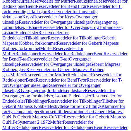
Kobber
Muffer
Reservedeler for Muffer
Reduksjoner
Reservedeler for
Reduksjoner
Bend
Reservedeler for Bend
T-rør
Reservedeler for T-
rør
Innvendig sirkulasjon
Reservedeler for Innvendig
sirkulasjon
Kryss
Reservedeler for Kryss
Overganger
uløselige
Reservedeler for Overganger uløselige
Overganger og
forbindelser, løsbare
Reservedeler for Overganger og forbindelser,
løsbare
Endedeksler
Reservedeler for
Endedeksler
Tilkoblinger
Reservedeler for Tilkoblinger
Geberit
Mapress Kobber, forkrommet
Reservedeler for Geberit Mapress
Kobber, forkrommet
Muffer
Reservedeler for
Muffer
Reduksjoner
Reservedeler for Reduksjoner
Bend
Reservedeler
for Bend
T-rør
Reservedeler for T-rør
Overganger
uløselige
Reservedeler for Overganger uløselige
Geberit Mapress
Kobber, gass
Reservedeler for Geberit Mapress Kobber,
gass
Muffer
Reservedeler for Muffer
Reduksjoner
Reservedeler for
Reduksjoner
Bend
Reservedeler for Bend
T-rør
Reservedeler for T-
rør
Overganger uløselige
Reservedeler for Overganger
uløselige
Overganger og forbindelser, løsbare
Reservedeler for
Overganger og forbindelser, løsbare
Endedeksler
Reservedeler for
Endedeksler
Tilkoblinger
Reservedeler for Tilkoblinger
Tilbehør for
Geberit Mapress Kobber
Beskyttelse for rør og fittings
Klammer for
rør
Systempakninger
Skruesett til flensforbindelser
Geberit Mapress
CuNiFe
Geberit Mapress CuNiFe
Reservedeler for Geberit Mapress
CuNiFe
Systemrør 2.1972
Muffer
Reservedeler for
Muffer
Reduksjoner
Reservedeler for Reduksjoner
Bend
Reservedeler