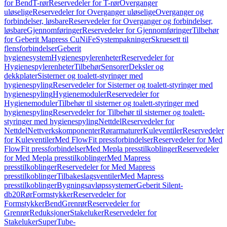
for Bend
T-rør
Reservedeler for T-rør
Overganger
uløselige
Reservedeler for Overganger uløselige
Overganger og
forbindelser, løsbare
Reservedeler for Overganger og forbindelser,
løsbare
Gjennomføringer
Reservedeler for Gjennomføringer
Tilbehør
for Geberit Mapress CuNiFe
Systempakninger
Skruesett til
flensforbindelser
Geberit
hygienesystem
Hygienespylerenheter
Reservedeler for
Hygienespylerenheter
Tilbehør
Sensorer
Deksler og
dekkplater
Sisterner og toalett-styringer med
hygienespyling
Reservedeler for Sisterner og toalett-styringer med
hygienespyling
Hygienemoduler
Reservedeler for
Hygienemoduler
Tilbehør til sisterner og toalett-styringer med
hygienespyling
Reservedeler for Tilbehør til sisterner og toalett-
styringer med hygienespyling
Nettdel
Reservedeler for
Nettdel
Nettverkskomponenter
Rørarmaturer
Kuleventiler
Reservedeler
for Kuleventiler
Med FlowFit pressforbindelser
Reservedeler for Med
FlowFit pressforbindelser
Med Mepla presstilkoblinger
Reservedeler
for Med Mepla presstilkoblinger
Med Mapress
presstilkoblinger
Reservedeler for Med Mapress
presstilkoblinger
Tilbakeslagsventiler
Med Mapress
presstilkoblinger
Bygningsavløpssystemer
Geberit Silent-
db20
Rør
Formstykker
Reservedeler for
Formstykker
Bend
Grenrør
Reservedeler for
Grenrør
Reduksjoner
Stakeluker
Reservedeler for
Stakeluker
SuperTube-