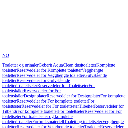
NO
Toaletter og urinaler
Geberit AquaClean dusjtoaletter
Komplette
toaletter
Reservedeler for Komplette toaletter
Vegghengte
toaletter
Reservedeler for Vegghengte toaletter
Gulvstående
toaletter
Reservedeler for Gulvstående
toaletter
Toalettseter
Reservedeler for Toalettseter
For
toalettskåler
Reservedeler for For
toalettskåler
Designplater
Reservedeler for Designplater
For komplette
toaletter
Reservedeler for For komplette toaletter
For
toalettseter
Reservedeler for For toalettseter
Tilbehør
Reservedeler for
Tilbehør
For komplette toaletter
For toalettseter
Reservedeler for For
toalettseter
For toalettseter og komplette
toaletter
Toaletter
Forbruksmateriell
Toalett og toalettseter
Vegghengte
toaletter
Reservedeler for Vegghengte toaletter
Toaletter
Reservedeler