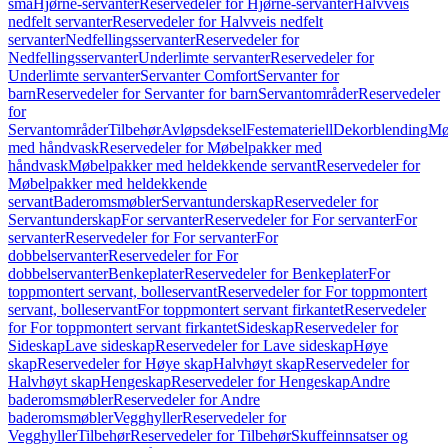
små
Hjørne-servanter
Reservedeler for Hjørne-servanter
Halvveis
nedfelt servanter
Reservedeler for Halvveis nedfelt
servanter
Nedfellingsservanter
Reservedeler for
Nedfellingsservanter
Underlimte servanter
Reservedeler for
Underlimte servanter
Servanter Comfort
Servanter for
barn
Reservedeler for Servanter for barn
Servantområder
Reservedeler
for
Servantområder
Tilbehør
Avløpsdeksel
Festemateriell
Dekorblending
Mø
med håndvask
Reservedeler for Møbelpakker med
håndvask
Møbelpakker med heldekkende servant
Reservedeler for
Møbelpakker med heldekkende
servant
Baderomsmøbler
Servantunderskap
Reservedeler for
Servantunderskap
For servanter
Reservedeler for For servanter
For
servanter
Reservedeler for For servanter
For
dobbelservanter
Reservedeler for For
dobbelservanter
Benkeplater
Reservedeler for Benkeplater
For
toppmontert servant, bolleservant
Reservedeler for For toppmontert
servant, bolleservant
For toppmontert servant firkantet
Reservedeler
for For toppmontert servant firkantet
Sideskap
Reservedeler for
Sideskap
Lave sideskap
Reservedeler for Lave sideskap
Høye
skap
Reservedeler for Høye skap
Halvhøyt skap
Reservedeler for
Halvhøyt skap
Hengeskap
Reservedeler for Hengeskap
Andre
baderomsmøbler
Reservedeler for Andre
baderomsmøbler
Vegghyller
Reservedeler for
Vegghyller
Tilbehør
Reservedeler for Tilbehør
Skuffeinnsatser og