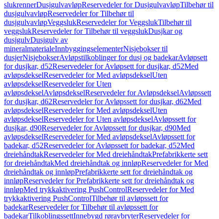
slukrenner
Dusjgulvavløp
Reservedeler for Dusjgulvavløp
Tilbehør til
dusjgulvavløp
Reservedeler for Tilbehør til
dusjgulvavløp
Veggsluk
Reservedeler for Veggsluk
Tilbehør til
veggsluk
Reservedeler for Tilbehør til veggsluk
Dusjkar og
dusjgulv
Dusjgulv av
mineralmateriale
Innbyggingselementer
Nisjebokser til
dusjer
Nisjebokser
Avløpstilkoblinger for dusj og badekar
Avløpsett
for dusjkar, d52
Reservedeler for Avløpsett for dusjkar, d52
Med
avløpsdeksel
Reservedeler for Med avløpsdeksel
Uten
avløpsdeksel
Reservedeler for Uten
avløpsdeksel
Avløpsdeksel
Reservedeler for Avløpsdeksel
Avløpssett
for dusjkar, d62
Reservedeler for Avløpssett for dusjkar, d62
Med
avløpsdeksel
Reservedeler for Med avløpsdeksel
Uten
avløpsdeksel
Reservedeler for Uten avløpsdeksel
Avløpssett for
dusjkar, d90
Reservedeler for Avløpssett for dusjkar, d90
Med
avløpsdeksel
Reservedeler for Med avløpsdeksel
Avløpssett for
badekar, d52
Reservedeler for Avløpssett for badekar, d52
Med
dreiehåndtak
Reservedeler for Med dreiehåndtak
Prefabrikkerte sett
for dreiehåndtak
Med dreiehåndtak og innløp
Reservedeler for Med
dreiehåndtak og innløp
Prefabrikkerte sett for dreiehåndtak og
innløp
Reservedeler for Prefabrikkerte sett for dreiehåndtak og
innløp
Med trykkaktivering PushControl
Reservedeler for Med
trykkaktivering PushControl
Tilbehør til avløpssett for
badekar
Reservedeler for Tilbehør til avløpssett for
badekar
Tilkoblingssett
Innebygd røravbryter
Reservedeler for