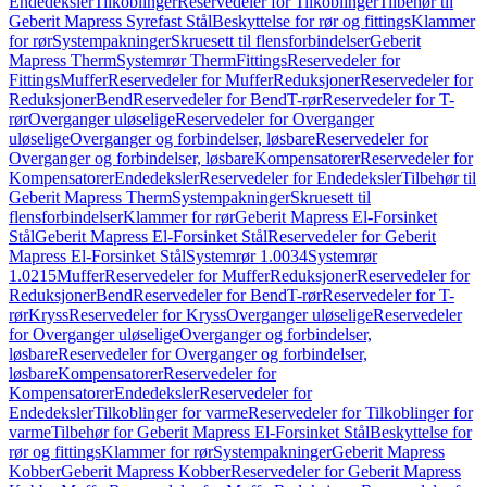
Endedeksler
Tilkoblinger
Reservedeler for Tilkoblinger
Tilbehør til
Geberit Mapress Syrefast Stål
Beskyttelse for rør og fittings
Klammer
for rør
Systempakninger
Skruesett til flensforbindelser
Geberit
Mapress Therm
Systemrør Therm
Fittings
Reservedeler for
Fittings
Muffer
Reservedeler for Muffer
Reduksjoner
Reservedeler for
Reduksjoner
Bend
Reservedeler for Bend
T-rør
Reservedeler for T-
rør
Overganger uløselige
Reservedeler for Overganger
uløselige
Overganger og forbindelser, løsbare
Reservedeler for
Overganger og forbindelser, løsbare
Kompensatorer
Reservedeler for
Kompensatorer
Endedeksler
Reservedeler for Endedeksler
Tilbehør til
Geberit Mapress Therm
Systempakninger
Skruesett til
flensforbindelser
Klammer for rør
Geberit Mapress El-Forsinket
Stål
Geberit Mapress El-Forsinket Stål
Reservedeler for Geberit
Mapress El-Forsinket Stål
Systemrør 1.0034
Systemrør
1.0215
Muffer
Reservedeler for Muffer
Reduksjoner
Reservedeler for
Reduksjoner
Bend
Reservedeler for Bend
T-rør
Reservedeler for T-
rør
Kryss
Reservedeler for Kryss
Overganger uløselige
Reservedeler
for Overganger uløselige
Overganger og forbindelser,
løsbare
Reservedeler for Overganger og forbindelser,
løsbare
Kompensatorer
Reservedeler for
Kompensatorer
Endedeksler
Reservedeler for
Endedeksler
Tilkoblinger for varme
Reservedeler for Tilkoblinger for
varme
Tilbehør for Geberit Mapress El-Forsinket Stål
Beskyttelse for
rør og fittings
Klammer for rør
Systempakninger
Geberit Mapress
Kobber
Geberit Mapress Kobber
Reservedeler for Geberit Mapress