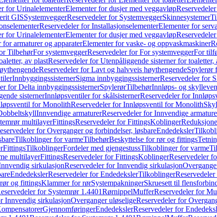
r for Urinalelementer
Elementer for dusjer med veggavløp
Reservedeler
rit GIS
Systemvegger
Reservedeler for Systemvegger
Skinnesystemer
Ti
jonselementer
Reservedeler for Installasjonselementer
Elementer for serv
r for Urinalelementer
Elementer for dusjer med veggavløp
Reservedeler
 for armaturer og apparater
Elementer for vaske- og oppvaskmaskiner
R
or Tilbehør
For systemvegger
Reservedeler for For systemvegger
For til
aletter, av plast
Reservedeler for Utenpåliggende sisterner for toaletter, 
høythengende
Reservedeler for Lavt og halvveis høythengende
Spylerør 
tiler
Innbyggingssisterner
Sigma innbyggingssisterner
Reservedeler for 
er for Delta innbyggingssisterner
Spylerør
Tilbehør
Innløps- og skylleven
gende sisterner
Innløpsventiler for skålsisterner
Reservedeler for Innløpsve
løpsventil for Monolith
Reservedeler for Innløpsventil for Monolith
Skyl
Dobbeltskyll
Innvendige armaturer
Reservedeler for Innvendige armature
temrør multilayer
Fittings
Reservedeler for Fittings
Koblinger
Reduksjone
eservedeler for Overganger og forbindelser, løsbare
Endedeksler
Tilkobl
sbare
Tilkoblinger for varme
Tilbehør
Beskyttelse for rør og fittings
Tetnin
r
Fittings
Tilkoblinger
Fordeler med gjengestuss
Tilkoblinger for varme
Ti
me multilayer
Fittings
Reservedeler for Fittings
Koblinger
Reservedeler f
Innvendig sirkulasjon
Reservedeler for Innvendig sirkulasjon
Overganger
bare
Endedeksler
Reservedeler for Endedeksler
Tilkoblinger
Reservedeler 
rør og fittings
Klammer for rør
Systempakninger
Skruesett til flensforbin
eservedeler for Systemrør 1.4401
Rørnippel
Muffer
Reservedeler for Mu
r Innvendig sirkulasjon
Overganger uløselige
Reservedeler for Overgang
Kompensatorer
Gjennomføringer
Endedeksler
Reservedeler for Endedeksl