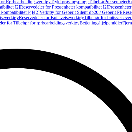
for Rørbearbeidingsverktøy
Trykkprøvingsplugg
Tilbehør
Pressenheter
Re
ibilitet [2]
Reservedeler for Pressenheter kompatibilitet [2]
Pressenheter
kompatibilitet [4]/[2]
Verktøy for Geberit Silent-db20 / Geberit PE
Reser
iseverktøy
Reservedeler for Buttsveiseverktøy
Tilbehør for buttsveiseve
ler for Tilbehør for rørbearbeidingsverktøy
Betjeningshjelpemidler
Fjern