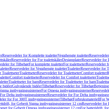
er
Reservedeler for Komplette toaletter
Vegghengte toaletter
Reservedeler
ttskåler
Reservedeler for For toalettskåler
Designplater
Reservedeler for 
edeler for Tilbehør
For komplette toaletter
For toalettseter
Reservedeler fo
aletter
Reservedeler for Vegghengte toaletter
Toaletter
Reservedeler for T
 Toalettseter
Toalettseter
Reservedeler for Toalettseter
Comfort toaletter
R
aletter
Comfort toalettseter
Reservedeler for Comfort toalettseter
Toaletts
letter
Toalettseter for barn
Reservedeler for Toalettseter for barn
Toaletts
e bidéer
Gulvstående bidéer
Tilbehør
Reservedeler for Tilbehør
Betjening
Sigma innbyggingssisterner
For Omega innbyggingssisterner
Reservedel
For Delta innbyggingssisterner
Reservedeler for For Delta innbyggingss
eler for For 300T innbyggingssisterner
Tilbehør
Forbruksmateriell
For W
ettdrift, for Geberit Sigma innbyggingssisterner 12 cm
Reservedeler for 
 egnet for Geberit Omega innbyggingssisterner 12 cm
For batteridrift, 