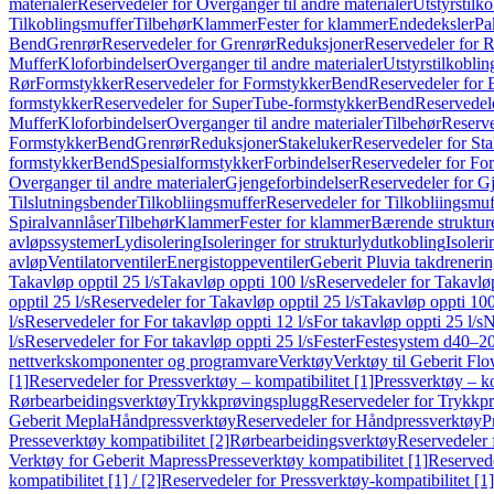
materialer
Reservedeler for Overganger til andre materialer
Utstyrstilko
Tilkoblingsmuffer
Tilbehør
Klammer
Fester for klammer
Endedeksler
Pa
Bend
Grenrør
Reservedeler for Grenrør
Reduksjoner
Reservedeler for 
Muffer
Kloforbindelser
Overganger til andre materialer
Utstyrstilkoblin
Rør
Formstykker
Reservedeler for Formstykker
Bend
Reservedeler for
formstykker
Reservedeler for SuperTube-formstykker
Bend
Reservedel
Muffer
Kloforbindelser
Overganger til andre materialer
Tilbehør
Reserve
Formstykker
Bend
Grenrør
Reduksjoner
Stakeluker
Reservedeler for St
formstykker
Bend
Spesialformstykker
Forbindelser
Reservedeler for For
Overganger til andre materialer
Gjengeforbindelser
Reservedeler for G
Tilslutningsbender
Tilkobliingsmuffer
Reservedeler for Tilkobliingsmuf
Spiralvannlåser
Tilbehør
Klammer
Fester for klammer
Bærende struktur
avløpssystemer
Lydisolering
Isoleringer for strukturlydutkobling
Isoleri
avløp
Ventilatorventiler
Energistoppeventiler
Geberit Pluvia takdreneri
Takavløp opptil 25 l/s
Takavløp oppti 100 l/s
Reservedeler for Takavløp
opptil 25 l/s
Reservedeler for Takavløp opptil 25 l/s
Takavløp oppti 100
l/s
Reservedeler for For takavløp oppti 12 l/s
For takavløp oppti 25 l/s
N
l/s
Reservedeler for For takavløp oppti 25 l/s
Fester
Festesystem d40–2
nettverkskomponenter og programvare
Verktøy
Verktøy til Geberit Flo
[1]
Reservedeler for Pressverktøy – kompatibilitet [1]
Pressverktøy – ko
Rørbearbeidingsverktøy
Trykkprøvingsplugg
Reservedeler for Trykkp
Geberit Mepla
Håndpressverktøy
Reservedeler for Håndpressverktøy
P
Presseverktøy kompatibilitet [2]
Rørbearbeidingsverktøy
Reservedeler 
Verktøy for Geberit Mapress
Presseverktøy kompatibilitet [1]
Reservede
kompatibilitet [1] / [2]
Reservedeler for Pressverktøy-kompatibilitet [1] 