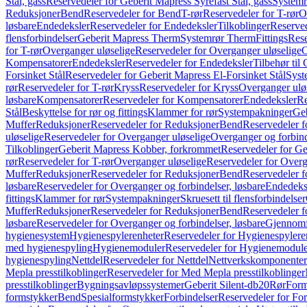
Stål, gass
Reservedeler for Geberit Mapress Syrefast Stål, gass
Systemr
Reduksjoner
Bend
Reservedeler for Bend
T-rør
Reservedeler for T-rør
O
løsbare
Endedeksler
Reservedeler for Endedeksler
Tilkoblinger
Reserved
flensforbindelser
Geberit Mapress Therm
Systemrør Therm
Fittings
Rese
for T-rør
Overganger uløselige
Reservedeler for Overganger uløselige
O
Kompensatorer
Endedeksler
Reservedeler for Endedeksler
Tilbehør til
Forsinket Stål
Reservedeler for Geberit Mapress El-Forsinket Stål
Syst
rør
Reservedeler for T-rør
Kryss
Reservedeler for Kryss
Overganger ulø
løsbare
Kompensatorer
Reservedeler for Kompensatorer
Endedeksler
Re
Stål
Beskyttelse for rør og fittings
Klammer for rør
Systempakninger
Ge
Muffer
Reduksjoner
Reservedeler for Reduksjoner
Bend
Reservedeler 
uløselige
Reservedeler for Overganger uløselige
Overganger og forbind
Tilkoblinger
Geberit Mapress Kobber, forkrommet
Reservedeler for G
rør
Reservedeler for T-rør
Overganger uløselige
Reservedeler for Overg
Muffer
Reduksjoner
Reservedeler for Reduksjoner
Bend
Reservedeler 
løsbare
Reservedeler for Overganger og forbindelser, løsbare
Endedeks
fittings
Klammer for rør
Systempakninger
Skruesett til flensforbindelser
Muffer
Reduksjoner
Reservedeler for Reduksjoner
Bend
Reservedeler 
løsbare
Reservedeler for Overganger og forbindelser, løsbare
Gjennomf
hygienesystem
Hygienespylerenheter
Reservedeler for Hygienespylere
med hygienespyling
Hygienemoduler
Reservedeler for Hygienemodul
hygienespyling
Nettdel
Reservedeler for Nettdel
Nettverkskomponenter
Mepla presstilkoblinger
Reservedeler for Med Mepla presstilkoblinger
presstilkoblinger
Bygningsavløpssystemer
Geberit Silent-db20
Rør
Form
formstykker
Bend
Spesialformstykker
Forbindelser
Reservedeler for For