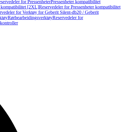
servedeler for Pressenheter
Pressenheter kompatibilitet
 kompatibilitet [2XL]
Reservedeler for Pressenheter kompatibilitet
vedeler for Verktøy for Geberit Silent-db20 / Geberit
rktøy
Rørbearbeidingsverktøy
Reservedeler for
kontroller