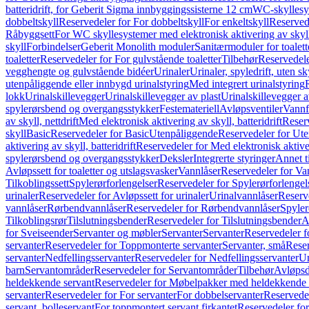
batteridrift, for Geberit Sigma innbyggingssisterne 12 cm
WC-skyllesys
dobbeltskyll
Reservedeler for For dobbeltskyll
For enkeltskyll
Reservede
Råbyggsett
For WC skyllesystemer med elektronisk aktivering av skyl
skyll
Forbindelser
Geberit Monolith moduler
Sanitærmoduler for toalett
toaletter
Reservedeler for For gulvstående toaletter
Tilbehør
Reservedele
vegghengte og gulvstående bidéer
Urinaler
Urinaler, spyledrift, uten s
utenpåliggende eller innbygd urinalstyring
Med integrert urinalstyring
lokk
Urinalskillevegger
Urinalskillevegger av plast
Urinalskillevegger a
spylerørsbend og overgangsstykker
Festemateriell
Avløpsventiler
Vannf
av skyll, nettdrift
Med elektronisk aktivering av skyll, batteridrift
Reserv
skyll
Basic
Reservedeler for Basic
Utenpåliggende
Reservedeler for Ut
aktivering av skyll, batteridrift
Reservedeler for Med elektronisk aktiveri
spylerørsbend og overgangsstykker
Deksler
Integrerte styringer
Annet t
Avløpssett for toaletter og utslagsvasker
Vannlåser
Reservedeler for Va
Tilkoblingssett
Spylerørforlengelser
Reservedeler for Spylerørforlengel
urinaler
Reservedeler for Avløpssett for urinaler
Urinalvannlåser
Reserv
vannlåser
Rørbendvannlåser
Reservedeler for Rørbendvannlåser
Spyler
Tilkoblingsrør
Tilslutningsbender
Reservedeler for Tilslutningsbender
A
for Sveiseender
Servanter og møbler
Servanter
Servanter
Reservedeler f
servanter
Reservedeler for Toppmonterte servanter
Servanter, små
Reser
servanter
Nedfellingsservanter
Reservedeler for Nedfellingsservanter
Un
barn
Servantområder
Reservedeler for Servantområder
Tilbehør
Avløpsd
heldekkende servant
Reservedeler for Møbelpakker med heldekkende 
servanter
Reservedeler for For servanter
For dobbelservanter
Reservedel
servant, bolleservant
For toppmontert servant firkantet
Reservedeler for