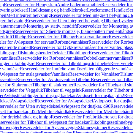
ap
Reservedeler for Hengeskap
Andre baderomsmøbler
Reservedeler fo
evaringsbokser
Håndklestang og håndklekroker
Lyselementer
Hendler
Set
peil
Med integrert belysning
Reservedeler for Med integrert belysning
Ute
rert belysning
Reservedeler for Uten integrert belysning
Tilbehør
Lysele
vantarmaturer
Montering av stativ, nettdrift
Reservedeler for Montering av s
åndsgrep
Reservedeler for Stående montasje, blandebatteri med enhånds
ridrift
Tilbehør
Reservedeler for Tilbehør
For servantkraner
Reservedeler
ler for Avløpssett for servant
Rørbendvannlåser
Reservedeler for Rørbe
beparende modell
Reservedeler for Dykkrørvannlåser for servanter, pla
blingsrør
Tilslutningsbender
Deksler
Tilkoblinger
Reservedeler for Tilkob
vannlåser
Reservedeler for Rørbendvannlåser
Dobbelkammervannlåser
R
linger
Tilkoblingsrør
Reservedeler for Tilkoblingsrør
Tilbehør
Reservedele
e vannlåser
Reservedeler for Innfelte vannlåser
Utenpåliggende vannlåse
Avløpssett for utslagsvasker
Vannlåser
Reservedeler for Vannlåser
Tilslu
sventiler
Reservedeler for Avløpsventiler
Tilbehør
Reservedeler for Tilbe
er for Slukrenner
Tilbehør til slukrenner
Reservedeler for Tilbehør til sl
ervedeler for Veggsluk
Tilbehør til veggsluk
Reservedeler for Tilbehør t
er
Avløpstilkoblinger for dusj og badekar
Avløpsett for dusjkar, d52
Rese
deksel
Avløpsdeksel
Reservedeler for Avløpsdeksel
Avløpssett for dusjka
ervedeler for Uten avløpsdeksel
Avløpssett for dusjkar, d90
Reservedeler
ett for badekar, d52
Med dreiehåndtak
Reservedeler for Med dreiehånd
t for dreiehåndtak og innløp
Reservedeler for Prefabrikkerte sett for dre
servedeler for Tilbehør til avløpssett for badekar
Tilkoblingssett
Innebygd
temvegger
Reservedeler for Systemvegger
Skinnesystemer
Reservedeler
Elementer for toaletter
Reservedeler for Elementer for toaletter
Elementer