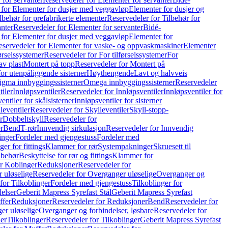
 for Elementer for dusjer med veggavløp
Elementer for dusjer og
lbehør for prefabrikerte elementer
Reservedeler for Tilbehør for
anter
Reservedeler for Elementer for servanter
Bidé-
 for Elementer for dusjer med veggavløp
Elementer for
eservedeler for Elementer for vaske- og oppvaskmaskiner
Elementer
førselssystemer
Reservedeler for For tilførselssystemer
For
av plast
Montert på topp
Reservedeler for Montert på
for utenpåliggende sisterner
Høythengende
Lavt og halvveis
Sigma innbyggingssisterner
Omega innbyggingssisterner
Reservedeler
tiler
Innløpsventiler
Reservedeler for Innløpsventiler
Innløpsventiler for
ntiler for skålsisterner
Innløpsventiler for sisterner
leventiler
Reservedeler for Skylleventiler
Skyll-stopp-
r
Dobbeltskyll
Reservedeler for
r
Bend
T-rør
Innvendig sirkulasjon
Reservedeler for Innvendig
inger
Fordeler med gjengestuss
Fordeler med
ger for fittings
Klammer for rør
Systempakninger
Skruesett til
lbehør
Beskyttelse for rør og fittings
Klammer for
or Koblinger
Reduksjoner
Reservedeler for
 uløselige
Reservedeler for Overganger uløselige
Overganger og
for Tilkoblinger
Fordeler med gjengestuss
Tilkoblinger for
delser
Geberit Mapress Syrefast Stål
Geberit Mapress Syrefast
ffer
Reduksjoner
Reservedeler for Reduksjoner
Bend
Reservedeler for
er uløselige
Overganger og forbindelser, løsbare
Reservedeler for
er
Tilkoblinger
Reservedeler for Tilkoblinger
Geberit Mapress Syrefast