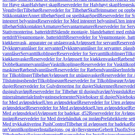
for Høye skap
Halvhøyt skap
Reservedeler for Halvhøyt skap
Hengesk
Vegghyller
Tilbehør
Reservedeler for Tilbehør
Skuffeinnsatser og oppb
Stikkontakter
Annet tilbehør
Speil og speilskap
Speil
Reservedeler for S
integrert belysning
Reservedeler for Med integrert belysning
Uten integ
tilbehør
Stikkontakter
Armaturer
Servantarmaturer
Reservedeler for Ser
Stativmontering, batteridrift
Stående montasje, blandebatteri med enh
nettdrift
Veggmontasje, batteridrift
Reservedeler for Veggmontasje, batte
kjøkkenvask, apparater og utslagsvask
Avløpssett for servant
Reservede
Dykkrørvannlåser for servanter
Dykkrørvannlåser for servanter, plass
vannlåser
Servanttilkoblinger
Reservedeler for Servanttilkoblinger
Tilko
kjøkkenvasker
Reservedeler for Avløpssett for kjøkkenvasker
Rørbend
Dobbelkammervannlåser
Vasktilkoplinger
Reservedeler for Vasktilkop
maskiner
Rørbendvannlåser
Reservedeler for Rørbendvannlåser
Innfelt
for Tilkoblinger
Tilbehør
Avløpssett for utslagsvasker
Reservedeler for 
Tilslutningsbender
Tilkoblingsrør
Reservedeler for Tilkoblingsrør
Avløp
dusjer
Reservedeler for Gulvdrenering for dusjer
Slukrenner
Reservedel
dusjgulvavløp
Reservedeler for Tilbehør til dusjgulvavløp
Veggsluk
Res
mineralmateriale
Innbyggingselementer
Nisjebokser til dusjer
Nisjeboks
for Med avløpsdeksel
Uten avløpsdeksel
Reservedeler for Uten avløps
avløpsdeksel
Reservedeler for Med avløpsdeksel
Uten avløpsdeksel
Res
Med avløpsdeksel
Avløpssett for badekar, d52
Reservedeler for Avløpss
innløp
Reservedeler for Med dreiehåndtak og innløp
Prefabrikkerte set
Med trykkaktivering PushControl
Tilbehør til avløpssett for badekar
Re
rør
Vanntilkoplinger
Installasjons- og skyllesystemer
Geberit Duofix
Sys
Tilbehør
Installasjonselementer
Reservedeler for Installasjonselementer