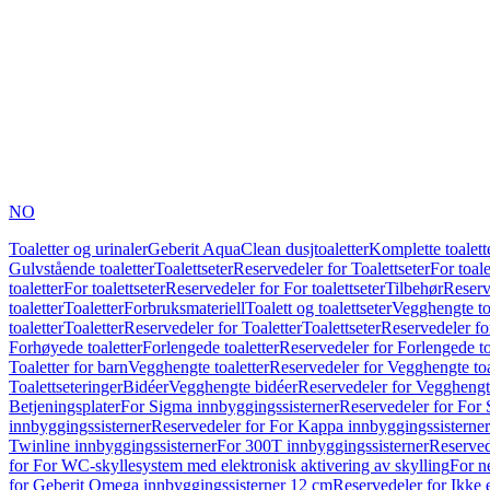
NO
Toaletter og urinaler
Geberit AquaClean dusjtoaletter
Komplette toalett
Gulvstående toaletter
Toalettseter
Reservedeler for Toalettseter
For toale
toaletter
For toalettseter
Reservedeler for For toalettseter
Tilbehør
Reserv
toaletter
Toaletter
Forbruksmateriell
Toalett og toalettseter
Vegghengte to
toaletter
Toaletter
Reservedeler for Toaletter
Toalettseter
Reservedeler for
Forhøyede toaletter
Forlengede toaletter
Reservedeler for Forlengede to
Toaletter for barn
Vegghengte toaletter
Reservedeler for Vegghengte toa
Toalettseteringer
Bidéer
Vegghengte bidéer
Reservedeler for Vegghengt
Betjeningsplater
For Sigma innbyggingssisterner
Reservedeler for For 
innbyggingssisterner
Reservedeler for For Kappa innbyggingssisterner
Twinline innbyggingssisterner
For 300T innbyggingssisterner
Reserved
for For WC-skyllesystem med elektronisk aktivering av skylling
For n
for Geberit Omega innbyggingssisterner 12 cm
Reservedeler for Ikke