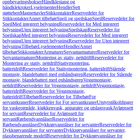
oppbevaringsbokser
Håndklestang og
håndklekroker
Lyselementer
Hendler
Sett
støtteben
Magnettavler
Stikkontakter
Reservedeler for
Stikkontakter
Annet tilbehør
Speil og speilskap
Speil
Reservedeler for
Speil
Med integrert belysning
Reservedeler for Med integrert
belysning
Uten integrert belysning
Speilskap
Reservedeler for
Speilskap
Med integrert belysning
Reservedeler for Med integrert
belysning
Uten integrert belysning
Reservedeler for Uten integrert
belysning
Tilbehør
Lyselementer
Hendler
Annet
tilbehør
Stikkontakter
Armaturer
Servantarmaturer
Reservedeler for
Servantarmaturer
Montering av stativ, nettdrift
Reservedeler for
Montering av stativ, nettdrift
Stativmontering,
batteridrift
Reservedeler for Stativmontering, batteridrift
Stående
montasje, blandebatteri med enhåndsgrep
Reservedeler for Stående
montasje, blandebatteri med enhåndsgrep
Veggmontasje,
nettdrift
Reservedeler for Veggmontasje, nettdrift
Veggmontasje,
batteridrift
Reservedeler for Veggmontasje,
batteridrift
Tilbehør
Reservedeler for Tilbehør
For
servantkraner
Reservedeler for For servantkraner
Utstyrstilkoblinger
for vaskeområde, kjøkkenvask, apparater og utslagsvask
Avløpssett
for servant
Reservedeler for Avløpssett for
servant
Rørbendvannlåser
Reservedeler for
Rørbendvannlåser
Dykkrørvannlåser for servanter
Reservedeler for
Dykkrørvannlåser for servanter
Dykkrørvannlåser for servanter,
plassbeparende modell
Reservedeler for Dykkrørvannlåser for