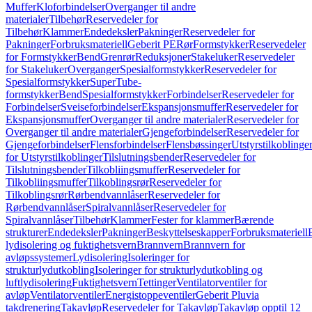
Muffer
Kloforbindelser
Overganger til andre
materialer
Tilbehør
Reservedeler for
Tilbehør
Klammer
Endedeksler
Pakninger
Reservedeler for
Pakninger
Forbruksmateriell
Geberit PE
Rør
Formstykker
Reservedeler
for Formstykker
Bend
Grenrør
Reduksjoner
Stakeluker
Reservedeler
for Stakeluker
Overganger
Spesialformstykker
Reservedeler for
Spesialformstykker
SuperTube-
formstykker
Bend
Spesialformstykker
Forbindelser
Reservedeler for
Forbindelser
Sveiseforbindelser
Ekspansjonsmuffer
Reservedeler for
Ekspansjonsmuffer
Overganger til andre materialer
Reservedeler for
Overganger til andre materialer
Gjengeforbindelser
Reservedeler for
Gjengeforbindelser
Flensforbindelser
Flensbøssinger
Utstyrstilkoblinge
for Utstyrstilkoblinger
Tilslutningsbender
Reservedeler for
Tilslutningsbender
Tilkobliingsmuffer
Reservedeler for
Tilkobliingsmuffer
Tilkoblingsrør
Reservedeler for
Tilkoblingsrør
Rørbendvannlåser
Reservedeler for
Rørbendvannlåser
Spiralvannlåser
Reservedeler for
Spiralvannlåser
Tilbehør
Klammer
Fester for klammer
Bærende
strukturer
Endedeksler
Pakninger
Beskyttelseskapper
Forbruksmateriell
lydisolering og fuktighetsvern
Brannvern
Brannvern for
avløpssystemer
Lydisolering
Isoleringer for
strukturlydutkobling
Isoleringer for strukturlydutkobling og
luftlydisolering
Fuktighetsvern
Tettinger
Ventilatorventiler for
avløp
Ventilatorventiler
Energistoppeventiler
Geberit Pluvia
takdrenering
Takavløp
Reservedeler for Takavløp
Takavløp opptil 12