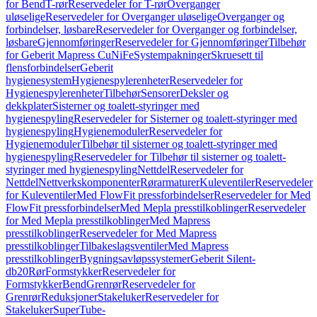
for Bend
T-rør
Reservedeler for T-rør
Overganger
uløselige
Reservedeler for Overganger uløselige
Overganger og
forbindelser, løsbare
Reservedeler for Overganger og forbindelser,
løsbare
Gjennomføringer
Reservedeler for Gjennomføringer
Tilbehør
for Geberit Mapress CuNiFe
Systempakninger
Skruesett til
flensforbindelser
Geberit
hygienesystem
Hygienespylerenheter
Reservedeler for
Hygienespylerenheter
Tilbehør
Sensorer
Deksler og
dekkplater
Sisterner og toalett-styringer med
hygienespyling
Reservedeler for Sisterner og toalett-styringer med
hygienespyling
Hygienemoduler
Reservedeler for
Hygienemoduler
Tilbehør til sisterner og toalett-styringer med
hygienespyling
Reservedeler for Tilbehør til sisterner og toalett-
styringer med hygienespyling
Nettdel
Reservedeler for
Nettdel
Nettverkskomponenter
Rørarmaturer
Kuleventiler
Reservedeler
for Kuleventiler
Med FlowFit pressforbindelser
Reservedeler for Med
FlowFit pressforbindelser
Med Mepla presstilkoblinger
Reservedeler
for Med Mepla presstilkoblinger
Med Mapress
presstilkoblinger
Reservedeler for Med Mapress
presstilkoblinger
Tilbakeslagsventiler
Med Mapress
presstilkoblinger
Bygningsavløpssystemer
Geberit Silent-
db20
Rør
Formstykker
Reservedeler for
Formstykker
Bend
Grenrør
Reservedeler for
Grenrør
Reduksjoner
Stakeluker
Reservedeler for
Stakeluker
SuperTube-