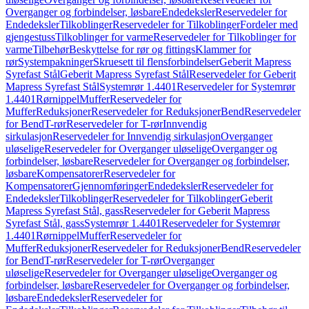
Overganger og forbindelser, løsbare
Endedeksler
Reservedeler for
Endedeksler
Tilkoblinger
Reservedeler for Tilkoblinger
Fordeler med
gjengestuss
Tilkoblinger for varme
Reservedeler for Tilkoblinger for
varme
Tilbehør
Beskyttelse for rør og fittings
Klammer for
rør
Systempakninger
Skruesett til flensforbindelser
Geberit Mapress
Syrefast Stål
Geberit Mapress Syrefast Stål
Reservedeler for Geberit
Mapress Syrefast Stål
Systemrør 1.4401
Reservedeler for Systemrør
1.4401
Rørnippel
Muffer
Reservedeler for
Muffer
Reduksjoner
Reservedeler for Reduksjoner
Bend
Reservedeler
for Bend
T-rør
Reservedeler for T-rør
Innvendig
sirkulasjon
Reservedeler for Innvendig sirkulasjon
Overganger
uløselige
Reservedeler for Overganger uløselige
Overganger og
forbindelser, løsbare
Reservedeler for Overganger og forbindelser,
løsbare
Kompensatorer
Reservedeler for
Kompensatorer
Gjennomføringer
Endedeksler
Reservedeler for
Endedeksler
Tilkoblinger
Reservedeler for Tilkoblinger
Geberit
Mapress Syrefast Stål, gass
Reservedeler for Geberit Mapress
Syrefast Stål, gass
Systemrør 1.4401
Reservedeler for Systemrør
1.4401
Rørnippel
Muffer
Reservedeler for
Muffer
Reduksjoner
Reservedeler for Reduksjoner
Bend
Reservedeler
for Bend
T-rør
Reservedeler for T-rør
Overganger
uløselige
Reservedeler for Overganger uløselige
Overganger og
forbindelser, løsbare
Reservedeler for Overganger og forbindelser,
løsbare
Endedeksler
Reservedeler for