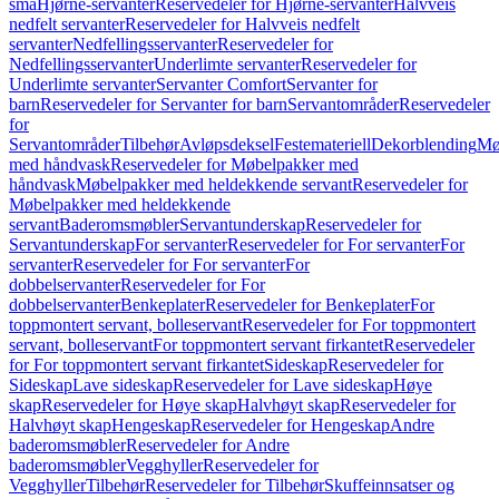
små
Hjørne-servanter
Reservedeler for Hjørne-servanter
Halvveis
nedfelt servanter
Reservedeler for Halvveis nedfelt
servanter
Nedfellingsservanter
Reservedeler for
Nedfellingsservanter
Underlimte servanter
Reservedeler for
Underlimte servanter
Servanter Comfort
Servanter for
barn
Reservedeler for Servanter for barn
Servantområder
Reservedeler
for
Servantområder
Tilbehør
Avløpsdeksel
Festemateriell
Dekorblending
Mø
med håndvask
Reservedeler for Møbelpakker med
håndvask
Møbelpakker med heldekkende servant
Reservedeler for
Møbelpakker med heldekkende
servant
Baderomsmøbler
Servantunderskap
Reservedeler for
Servantunderskap
For servanter
Reservedeler for For servanter
For
servanter
Reservedeler for For servanter
For
dobbelservanter
Reservedeler for For
dobbelservanter
Benkeplater
Reservedeler for Benkeplater
For
toppmontert servant, bolleservant
Reservedeler for For toppmontert
servant, bolleservant
For toppmontert servant firkantet
Reservedeler
for For toppmontert servant firkantet
Sideskap
Reservedeler for
Sideskap
Lave sideskap
Reservedeler for Lave sideskap
Høye
skap
Reservedeler for Høye skap
Halvhøyt skap
Reservedeler for
Halvhøyt skap
Hengeskap
Reservedeler for Hengeskap
Andre
baderomsmøbler
Reservedeler for Andre
baderomsmøbler
Vegghyller
Reservedeler for
Vegghyller
Tilbehør
Reservedeler for Tilbehør
Skuffeinnsatser og