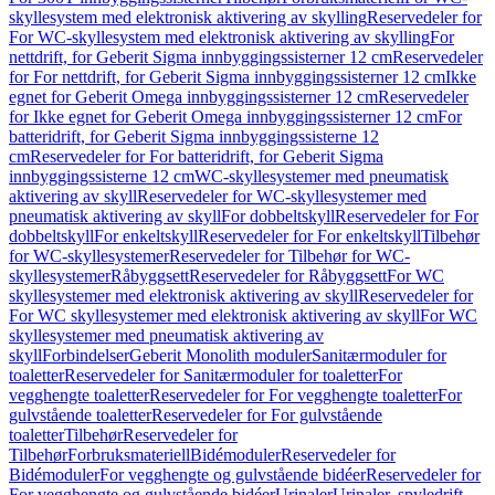
skyllesystem med elektronisk aktivering av skylling
Reservedeler for
For WC-skyllesystem med elektronisk aktivering av skylling
For
nettdrift, for Geberit Sigma innbyggingssisterner 12 cm
Reservedeler
for For nettdrift, for Geberit Sigma innbyggingssisterner 12 cm
Ikke
egnet for Geberit Omega innbyggingssisterner 12 cm
Reservedeler
for Ikke egnet for Geberit Omega innbyggingssisterner 12 cm
For
batteridrift, for Geberit Sigma innbyggingssisterne 12
cm
Reservedeler for For batteridrift, for Geberit Sigma
innbyggingssisterne 12 cm
WC-skyllesystemer med pneumatisk
aktivering av skyll
Reservedeler for WC-skyllesystemer med
pneumatisk aktivering av skyll
For dobbeltskyll
Reservedeler for For
dobbeltskyll
For enkeltskyll
Reservedeler for For enkeltskyll
Tilbehør
for WC-skyllesystemer
Reservedeler for Tilbehør for WC-
skyllesystemer
Råbyggsett
Reservedeler for Råbyggsett
For WC
skyllesystemer med elektronisk aktivering av skyll
Reservedeler for
For WC skyllesystemer med elektronisk aktivering av skyll
For WC
skyllesystemer med pneumatisk aktivering av
skyll
Forbindelser
Geberit Monolith moduler
Sanitærmoduler for
toaletter
Reservedeler for Sanitærmoduler for toaletter
For
vegghengte toaletter
Reservedeler for For vegghengte toaletter
For
gulvstående toaletter
Reservedeler for For gulvstående
toaletter
Tilbehør
Reservedeler for
Tilbehør
Forbruksmateriell
Bidémoduler
Reservedeler for
Bidémoduler
For vegghengte og gulvstående bidéer
Reservedeler for
For vegghengte og gulvstående bidéer
Urinaler
Urinaler, spyledrift,