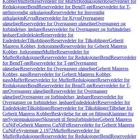
Kobber
Muffer
Reservedeler for Muffer
Reduksjoner
Reservedeler for
Reduksjoner
Bend
Reservedeler for Bend
T-rør
Reservedeler for T-
rør
Innvendig sirkulasjon
Reservedeler for Innvendig
sirkulasjon
Kryss
Reservedeler for Kryss
Overganger
uløselige
Reservedeler for Overganger uløselige
Overganger og
forbindelser, løsbare
Reservedeler for Overganger og forbindelser,
løsbare
Endedeksler
Reservedeler for
Endedeksler
Tilkoblinger
Reservedeler for Tilkoblinger
Geberit
Mapress Kobber, forkrommet
Reservedeler for Geberit Mapress
Kobber, forkrommet
Muffer
Reservedeler for
Muffer
Reduksjoner
Reservedeler for Reduksjoner
Bend
Reservedeler
for Bend
T-rør
Reservedeler for T-rør
Overganger
uløselige
Reservedeler for Overganger uløselige
Geberit Mapress
Kobber, gass
Reservedeler for Geberit Mapress Kobber,
gass
Muffer
Reservedeler for Muffer
Reduksjoner
Reservedeler for
Reduksjoner
Bend
Reservedeler for Bend
T-rør
Reservedeler for T-
rør
Overganger uløselige
Reservedeler for Overganger
uløselige
Overganger og forbindelser, løsbare
Reservedeler for
Overganger og forbindelser, løsbare
Endedeksler
Reservedeler for
Endedeksler
Tilkoblinger
Reservedeler for Tilkoblinger
Tilbehør for
Geberit Mapress Kobber
Beskyttelse for rør og fittings
Klammer for
rør
Systempakninger
Skruesett til flensforbindelser
Geberit Mapress
CuNiFe
Geberit Mapress CuNiFe
Reservedeler for Geberit Mapress
CuNiFe
Systemrør 2.1972
Muffer
Reservedeler for
Muffer
Reduksjoner
Reservedeler for Reduksjoner
Bend
Reservedeler