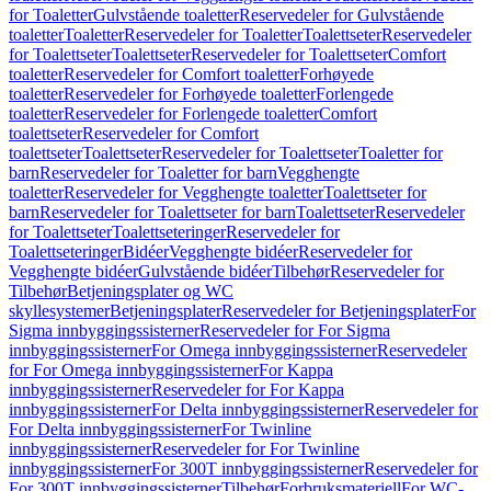
for Toaletter
Gulvstående toaletter
Reservedeler for Gulvstående
toaletter
Toaletter
Reservedeler for Toaletter
Toalettseter
Reservedeler
for Toalettseter
Toalettseter
Reservedeler for Toalettseter
Comfort
toaletter
Reservedeler for Comfort toaletter
Forhøyede
toaletter
Reservedeler for Forhøyede toaletter
Forlengede
toaletter
Reservedeler for Forlengede toaletter
Comfort
toalettseter
Reservedeler for Comfort
toalettseter
Toalettseter
Reservedeler for Toalettseter
Toaletter for
barn
Reservedeler for Toaletter for barn
Vegghengte
toaletter
Reservedeler for Vegghengte toaletter
Toalettseter for
barn
Reservedeler for Toalettseter for barn
Toalettseter
Reservedeler
for Toalettseter
Toalettseteringer
Reservedeler for
Toalettseteringer
Bidéer
Vegghengte bidéer
Reservedeler for
Vegghengte bidéer
Gulvstående bidéer
Tilbehør
Reservedeler for
Tilbehør
Betjeningsplater og WC
skyllesystemer
Betjeningsplater
Reservedeler for Betjeningsplater
For
Sigma innbyggingssisterner
Reservedeler for For Sigma
innbyggingssisterner
For Omega innbyggingssisterner
Reservedeler
for For Omega innbyggingssisterner
For Kappa
innbyggingssisterner
Reservedeler for For Kappa
innbyggingssisterner
For Delta innbyggingssisterner
Reservedeler for
For Delta innbyggingssisterner
For Twinline
innbyggingssisterner
Reservedeler for For Twinline
innbyggingssisterner
For 300T innbyggingssisterner
Reservedeler for
For 300T innbyggingssisterner
Tilbehør
Forbruksmateriell
For WC-