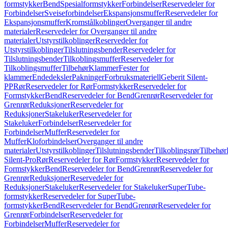
formstykker
Bend
Spesialformstykker
Forbindelser
Reservedeler for
Forbindelser
Sveiseforbindelser
Ekspansjonsmuffer
Reservedeler for
Ekspansjonsmuffer
Kromstålkoblinger
Overganger til andre
materialer
Reservedeler for Overganger til andre
materialer
Utstyrstilkoblinger
Reservedeler for
Utstyrstilkoblinger
Tilslutningsbender
Reservedeler for
Tilslutningsbender
Tilkoblingsmuffer
Reservedeler for
Tilkoblingsmuffer
Tilbehør
Klammer
Fester for
klammer
Endedeksler
Pakninger
Forbruksmateriell
Geberit Silent-
PP
Rør
Reservedeler for Rør
Formstykker
Reservedeler for
Formstykker
Bend
Reservedeler for Bend
Grenrør
Reservedeler for
Grenrør
Reduksjoner
Reservedeler for
Reduksjoner
Stakeluker
Reservedeler for
Stakeluker
Forbindelser
Reservedeler for
Forbindelser
Muffer
Reservedeler for
Muffer
Kloforbindelser
Overganger til andre
materialer
Utstyrstilkoblinger
Tilslutningsbender
Tilkoblingsrør
Tilbehør
Silent-Pro
Rør
Reservedeler for Rør
Formstykker
Reservedeler for
Formstykker
Bend
Reservedeler for Bend
Grenrør
Reservedeler for
Grenrør
Reduksjoner
Reservedeler for
Reduksjoner
Stakeluker
Reservedeler for Stakeluker
SuperTube-
formstykker
Reservedeler for SuperTube-
formstykker
Bend
Reservedeler for Bend
Grenrør
Reservedeler for
Grenrør
Forbindelser
Reservedeler for
Forbindelser
Muffer
Reservedeler for