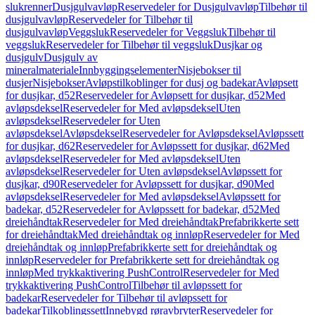
slukrenner
Dusjgulvavløp
Reservedeler for Dusjgulvavløp
Tilbehør til
dusjgulvavløp
Reservedeler for Tilbehør til
dusjgulvavløp
Veggsluk
Reservedeler for Veggsluk
Tilbehør til
veggsluk
Reservedeler for Tilbehør til veggsluk
Dusjkar og
dusjgulv
Dusjgulv av
mineralmateriale
Innbyggingselementer
Nisjebokser til
dusjer
Nisjebokser
Avløpstilkoblinger for dusj og badekar
Avløpsett
for dusjkar, d52
Reservedeler for Avløpsett for dusjkar, d52
Med
avløpsdeksel
Reservedeler for Med avløpsdeksel
Uten
avløpsdeksel
Reservedeler for Uten
avløpsdeksel
Avløpsdeksel
Reservedeler for Avløpsdeksel
Avløpssett
for dusjkar, d62
Reservedeler for Avløpssett for dusjkar, d62
Med
avløpsdeksel
Reservedeler for Med avløpsdeksel
Uten
avløpsdeksel
Reservedeler for Uten avløpsdeksel
Avløpssett for
dusjkar, d90
Reservedeler for Avløpssett for dusjkar, d90
Med
avløpsdeksel
Reservedeler for Med avløpsdeksel
Avløpssett for
badekar, d52
Reservedeler for Avløpssett for badekar, d52
Med
dreiehåndtak
Reservedeler for Med dreiehåndtak
Prefabrikkerte sett
for dreiehåndtak
Med dreiehåndtak og innløp
Reservedeler for Med
dreiehåndtak og innløp
Prefabrikkerte sett for dreiehåndtak og
innløp
Reservedeler for Prefabrikkerte sett for dreiehåndtak og
innløp
Med trykkaktivering PushControl
Reservedeler for Med
trykkaktivering PushControl
Tilbehør til avløpssett for
badekar
Reservedeler for Tilbehør til avløpssett for
badekar
Tilkoblingssett
Innebygd røravbryter
Reservedeler for