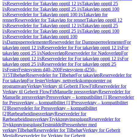
l/s
Reservedeler for Takavløp opptil 12 l/s
Takavløp opptil 25
l/s
Reservedeler for Takavløp opptil 25 l/s
Takavløp oppti 100
l/s
Reservedeler for Takavløp oppti 100 l/s
Takavløp for
renner
Reservedeler for Takavløp for renner
Takavløp opptil 12
l/s
Reservedeler for Takavløp opptil 12 l/s
Takavløp opptil 25
l/s
Reservedeler for Takavløp opptil 25 l/s
Takavløp oppti 100
l/s
Reservedeler for Takavløp oppti 100
l/s
Dampsperreelementer
Reservedeler for Dampsperreelementer
For
takavløp oppti 12 l/s
Reservedeler for For takavløp oppti 12 l/s
For
takavløp oppti 25 l/s
Nødoverløp
Reservedeler for Nødoverløp
For
takavløp oppti 12 l/s
Reservedeler for For takavløp oppti 12 l/s
For
takavløp oppti 25 l/s
Reservedeler for For takavløp oppti 25
l/s
Fester
Festesystem d40–200
Festesystem d250–
315
Tilbehør
Reservedeler for Tilbehør
For takavløp
Reservedeler for
For takavløp
For fester
Verktøy, nettverkskomponenter og
programvare
Verktøy
Verktøy til Geberit FlowFit
Reservedeler for
Verktøy til Geberit FlowFit
Manuelle pressverktøy
Reservedeler for
Manuelle pressverktøy
Pressverktøy – kompatibilitet [1]
Reservedeler
for Pressverktøy – kompatibilitet [1]
Pressverktøy – kompatibilitet
[2]
Reservedeler for Pressverktøy – kompatibilitet
[2]
Rørbearbeidingsverktøy
Reservedeler for
Rørbearbeidingsverktøy
Trykkprøvingsplugg
Reservedeler for
Trykkprøvingsplugg
Testmiddel
Pressenheter med
verktøy
Tilbehør
Reservedeler for Tilbehør
Verktøy for Geberit
Mepla
Reservedeler for Verktøy for Geberit