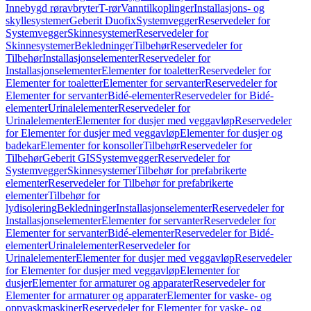
Innebygd røravbryter
T-rør
Vanntilkoplinger
Installasjons- og
skyllesystemer
Geberit Duofix
Systemvegger
Reservedeler for
Systemvegger
Skinnesystemer
Reservedeler for
Skinnesystemer
Bekledninger
Tilbehør
Reservedeler for
Tilbehør
Installasjonselementer
Reservedeler for
Installasjonselementer
Elementer for toaletter
Reservedeler for
Elementer for toaletter
Elementer for servanter
Reservedeler for
Elementer for servanter
Bidé-elementer
Reservedeler for Bidé-
elementer
Urinalelementer
Reservedeler for
Urinalelementer
Elementer for dusjer med veggavløp
Reservedeler
for Elementer for dusjer med veggavløp
Elementer for dusjer og
badekar
Elementer for konsoller
Tilbehør
Reservedeler for
Tilbehør
Geberit GIS
Systemvegger
Reservedeler for
Systemvegger
Skinnesystemer
Tilbehør for prefabrikerte
elementer
Reservedeler for Tilbehør for prefabrikerte
elementer
Tilbehør for
lydisolering
Bekledninger
Installasjonselementer
Reservedeler for
Installasjonselementer
Elementer for servanter
Reservedeler for
Elementer for servanter
Bidé-elementer
Reservedeler for Bidé-
elementer
Urinalelementer
Reservedeler for
Urinalelementer
Elementer for dusjer med veggavløp
Reservedeler
for Elementer for dusjer med veggavløp
Elementer for
dusjer
Elementer for armaturer og apparater
Reservedeler for
Elementer for armaturer og apparater
Elementer for vaske- og
oppvaskmaskiner
Reservedeler for Elementer for vaske- og