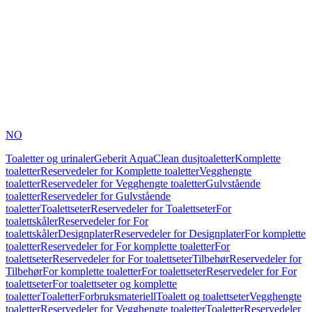
NO
Toaletter og urinaler
Geberit AquaClean dusjtoaletter
Komplette
toaletter
Reservedeler for Komplette toaletter
Vegghengte
toaletter
Reservedeler for Vegghengte toaletter
Gulvstående
toaletter
Reservedeler for Gulvstående
toaletter
Toalettseter
Reservedeler for Toalettseter
For
toalettskåler
Reservedeler for For
toalettskåler
Designplater
Reservedeler for Designplater
For komplette
toaletter
Reservedeler for For komplette toaletter
For
toalettseter
Reservedeler for For toalettseter
Tilbehør
Reservedeler for
Tilbehør
For komplette toaletter
For toalettseter
Reservedeler for For
toalettseter
For toalettseter og komplette
toaletter
Toaletter
Forbruksmateriell
Toalett og toalettseter
Vegghengte
toaletter
Reservedeler for Vegghengte toaletter
Toaletter
Reservedeler