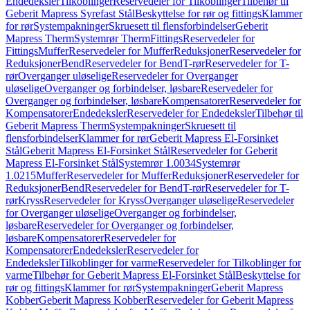
Endedeksler
Tilkoblinger
Reservedeler for Tilkoblinger
Tilbehør til
Geberit Mapress Syrefast Stål
Beskyttelse for rør og fittings
Klammer
for rør
Systempakninger
Skruesett til flensforbindelser
Geberit
Mapress Therm
Systemrør Therm
Fittings
Reservedeler for
Fittings
Muffer
Reservedeler for Muffer
Reduksjoner
Reservedeler for
Reduksjoner
Bend
Reservedeler for Bend
T-rør
Reservedeler for T-
rør
Overganger uløselige
Reservedeler for Overganger
uløselige
Overganger og forbindelser, løsbare
Reservedeler for
Overganger og forbindelser, løsbare
Kompensatorer
Reservedeler for
Kompensatorer
Endedeksler
Reservedeler for Endedeksler
Tilbehør til
Geberit Mapress Therm
Systempakninger
Skruesett til
flensforbindelser
Klammer for rør
Geberit Mapress El-Forsinket
Stål
Geberit Mapress El-Forsinket Stål
Reservedeler for Geberit
Mapress El-Forsinket Stål
Systemrør 1.0034
Systemrør
1.0215
Muffer
Reservedeler for Muffer
Reduksjoner
Reservedeler for
Reduksjoner
Bend
Reservedeler for Bend
T-rør
Reservedeler for T-
rør
Kryss
Reservedeler for Kryss
Overganger uløselige
Reservedeler
for Overganger uløselige
Overganger og forbindelser,
løsbare
Reservedeler for Overganger og forbindelser,
løsbare
Kompensatorer
Reservedeler for
Kompensatorer
Endedeksler
Reservedeler for
Endedeksler
Tilkoblinger for varme
Reservedeler for Tilkoblinger for
varme
Tilbehør for Geberit Mapress El-Forsinket Stål
Beskyttelse for
rør og fittings
Klammer for rør
Systempakninger
Geberit Mapress
Kobber
Geberit Mapress Kobber
Reservedeler for Geberit Mapress