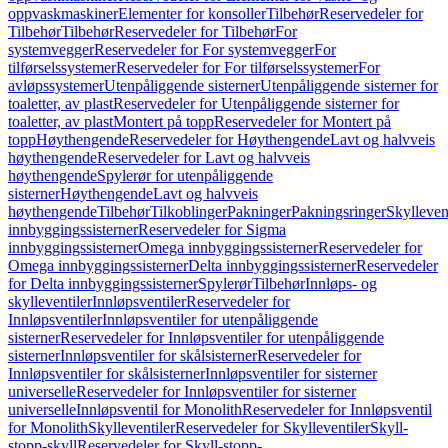
oppvaskmaskiner
Elementer for konsoller
Tilbehør
Reservedeler for
Tilbehør
Tilbehør
Reservedeler for Tilbehør
For
systemvegger
Reservedeler for For systemvegger
For
tilførselssystemer
Reservedeler for For tilførselssystemer
For
avløpssystemer
Utenpåliggende sisterner
Utenpåliggende sisterner for
toaletter, av plast
Reservedeler for Utenpåliggende sisterner for
toaletter, av plast
Montert på topp
Reservedeler for Montert på
topp
Høythengende
Reservedeler for Høythengende
Lavt og halvveis
høythengende
Reservedeler for Lavt og halvveis
høythengende
Spylerør for utenpåliggende
sisterner
Høythengende
Lavt og halvveis
høythengende
Tilbehør
Tilkoblinger
Pakninger
Pakningsringer
Skylleven
innbyggingssisterner
Reservedeler for Sigma
innbyggingssisterner
Omega innbyggingssisterner
Reservedeler for
Omega innbyggingssisterner
Delta innbyggingssisterner
Reservedeler
for Delta innbyggingssisterner
Spylerør
Tilbehør
Innløps- og
skylleventiler
Innløpsventiler
Reservedeler for
Innløpsventiler
Innløpsventiler for utenpåliggende
sisterner
Reservedeler for Innløpsventiler for utenpåliggende
sisterner
Innløpsventiler for skålsisterner
Reservedeler for
Innløpsventiler for skålsisterner
Innløpsventiler for sisterner
universelle
Reservedeler for Innløpsventiler for sisterner
universelle
Innløpsventil for Monolith
Reservedeler for Innløpsventil
for Monolith
Skylleventiler
Reservedeler for Skylleventiler
Skyll-
stopp-skyll
Reservedeler for Skyll-stopp-