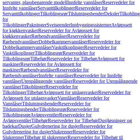
servanter, plassbeparende modell
Innfelte vannlåser
Reservedeler for
Innfelte vannlåser
Servanttilkoblinger
Reservedeler for
Servanttilkoblinger
Tilkoblingsrør
Tilslutningsbender
Deksler
Tilkobling
for
Tilkoblinger
Pakninger
Sveiseender
Innbyggingssisterner
Avløpssett
for kjøkkenvasker
Reservedeler for Avløpssett for
kjøkkenvasker
Rørbendvannlåser
Reservedeler for
Rørbendvannlåser
Dobbelkammervannlåser
Reservedeler for
Dobbelkammervannlåser
Vasktilkoplinger
Reservedeler for
Vasktilkoplinger
Tilkoblingsrør
Reservedeler for
Tilkoblingsrør
Tilbehør
Reservedeler for Tilbehør
Avløpssett for
maskiner
Reservedeler for Avløpssett for
maskiner
Rørbendvannlåser
Reservedeler for
Rørbendvannlåser
Innfelte vannlåser
Reservedeler for Innfelte
vannlåser
Utenpåliggende vannlåser
Reservedeler for Utenpåliggende
vannlåser
Tilkoblinger
Reservedeler for
Tilkoblinger
Tilbehør
Avløpssett for utslagsvasker
Reservedeler for
Avløpssett for utslagsvasker
Vannlåser
Reservedeler for
Vannlåser
Tilslutningsbender
Reservedeler for
Tilslutningsbender
Tilkoblingsrør
Reservedeler for
Tilkoblingsrør
Avløpsventiler
Reservedeler for
Avløpsventiler
Tilbehør
Reservedeler for Tilbehør
Dusjløsninger og
badekar
Dusjer
Gulvdrenering for dusjer
Reservedeler for
Gulvdrenering for dusjer
Slukrenner
Reservedeler for
Slukrenner
Tilbehør til slukrenner
Reservedeler for Tilbehør til