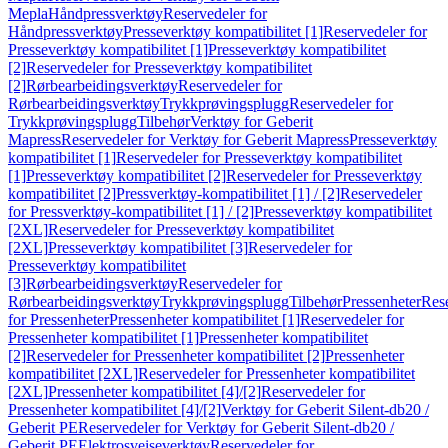
Mepla
Håndpressverktøy
Reservedeler for
Håndpressverktøy
Presseverktøy kompatibilitet [1]
Reservedeler for
Presseverktøy kompatibilitet [1]
Presseverktøy kompatibilitet
[2]
Reservedeler for Presseverktøy kompatibilitet
[2]
Rørbearbeidingsverktøy
Reservedeler for
Rørbearbeidingsverktøy
Trykkprøvingsplugg
Reservedeler for
Trykkprøvingsplugg
Tilbehør
Verktøy for Geberit
Mapress
Reservedeler for Verktøy for Geberit Mapress
Presseverktøy
kompatibilitet [1]
Reservedeler for Presseverktøy kompatibilitet
[1]
Presseverktøy kompatibilitet [2]
Reservedeler for Presseverktøy
kompatibilitet [2]
Pressverktøy-kompatibilitet [1] / [2]
Reservedeler
for Pressverktøy-kompatibilitet [1] / [2]
Presseverktøy kompatibilitet
[2XL]
Reservedeler for Presseverktøy kompatibilitet
[2XL]
Presseverktøy kompatibilitet [3]
Reservedeler for
Presseverktøy kompatibilitet
[3]
Rørbearbeidingsverktøy
Reservedeler for
Rørbearbeidingsverktøy
Trykkprøvingsplugg
Tilbehør
Pressenheter
Res
for Pressenheter
Pressenheter kompatibilitet [1]
Reservedeler for
Pressenheter kompatibilitet [1]
Pressenheter kompatibilitet
[2]
Reservedeler for Pressenheter kompatibilitet [2]
Pressenheter
kompatibilitet [2XL]
Reservedeler for Pressenheter kompatibilitet
[2XL]
Pressenheter kompatibilitet [4]/[2]
Reservedeler for
Pressenheter kompatibilitet [4]/[2]
Verktøy for Geberit Silent-db20 /
Geberit PE
Reservedeler for Verktøy for Geberit Silent-db20 /
Geberit PE
Elektrosveiseverktøy
Reservedeler for