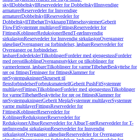
skyll
Dobbeltskyll
Reservedeler for Dobbeltskyll
Innvendige
armaturer
Reservedeler for Innvendige
armaturer
Dobbeltskyll
Reservedeler for
Dobbeltskyll
Tilbehør
Trykknapp
Tilførselssystemer
Geberit
FlowFit
Systemrør multilayer
Fittings
Reservedeler for
Fittings
Koblinger
Reduksjoner
Bend
T-rør
Innvendig
sirkulasjon
Reservedeler for Innvendig sirkulasjon
Overganger
uløselige
Overganger og forbindelser, løsbare
Reservedeler for
Overganger og forbindelser,
løsbare
Endedeksler
Tilkoblinger
Fordeler med gjengestuss
Fordeler
med presstilkobling
Overgangsstykker og tilkoblinger for
varmeelement, løsbare
Tilkoblinger for varme
Tilbehør
Beskyttelse for
rør og fittings
Tetninger for fittings
Klammer for
rør
Systempakninger
Skruesett til
flensforbindelser
Forbruksmateriell
Geberit PushFit
Systemrør
multilayer
Fittings
Tilkoblinger
Fordeler med gjengestuss
Tilkoblinger
for varme
Tilbehør
Beskyttelse for rør og fittings
Klammer for
rør
Systempakninger
Geberit Mepla
Systemrør multilayer
Systemrør
varme multilayer
Fittings
Reservedeler for
Fittings
Koblinger
Reservedeler for
Koblinger
Reduksjoner
Reservedeler for
Reduksjoner
Albue
Reservedeler for Albue
T-rør
Reservedeler for T-
rør
Innvendig sirkulasjon
Reservedeler for Innvendig
sirkulasjon
Overganger uløselige
Reservedeler for Overganger
uløselige
Overganger og forbindelser, løsbare
Reservedeler for