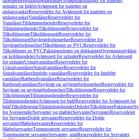
tilbehør
Betjeningshjelpemidler
Avløpstilkoblinger for toaletter,
urinaler og bidéer
Avløpssett for toaletter og
utslagsvasker
Reservedeler for Avløpssett for toaletter og
utslagsvasker
Vannlåser
Reservedeler for
Vannlåser
Tilslutningsbender
Reservedeler for
Tilslutningsbender
Tilkoblingsrør
Reservedeler for
Tilkoblingsrør
Tilkoblingssett
Reservedeler for
Tilkoblingssett
Spylerørforlengelser
Reservedeler for
Spylerørforlengelser
Tilkoblinger av PVC
Reservedeler for
Tilkoblinger av PVC
Pakningsringer og dekkapper
Overgangsstykker
og koblingsdeler
Avløpssett for urinaler
Reservedeler for Avløpssett
for urinaler
Urinalvannlåser
Reservedeler for
Urinalvannlåser
Spiralvannlåser
Reservedeler for
Spiralvannlåser
Innfelte vannlåser
Reservedeler for Innfelte
vannlåser
Rørbendvannlåser
Reservedeler for
Rørbendvannlåser
Spylerør og spylerørforlengelser
Reservedeler for
Spylerør og spylerørforlengelser
Tilkoblingsrør
Reservedeler for
Tilkoblingsrør
Tilslutningsbender
Reservedeler for
Tilslutningsbender
Avløpssett for bidé
Reservedeler for Avløpssett for
bidé
Tilkoblingsrør
Tilslutningsbender
Deksler
Tilkoblinger
Pakninger
Sv
for Sveiseender
Servanter og møbler
Servanter
Servanter
Reservedeler
for Servanter
Doble servanter
Reservedeler for Doble
servanter
Møbelservanter
Reservedeler for
Møbelservanter
Toppmonterte servanter
Reservedeler for
Toppmonterte servanter
Servanter, små
Reservedeler for Servanter,