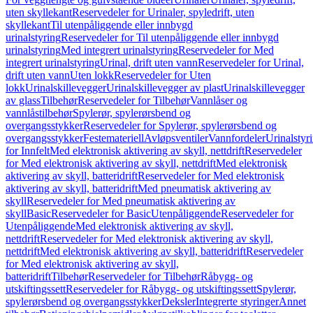
uten skyllekant
Reservedeler for Urinaler, spyledrift, uten
skyllekant
Til utenpåliggende eller innbygd
urinalstyring
Reservedeler for Til utenpåliggende eller innbygd
urinalstyring
Med integrert urinalstyring
Reservedeler for Med
integrert urinalstyring
Urinal, drift uten vann
Reservedeler for Urinal,
drift uten vann
Uten lokk
Reservedeler for Uten
lokk
Urinalskillevegger
Urinalskillevegger av plast
Urinalskillevegger
av glass
Tilbehør
Reservedeler for Tilbehør
Vannlåser og
vannlåstilbehør
Spylerør, spylerørsbend og
overgangsstykker
Reservedeler for Spylerør, spylerørsbend og
overgangsstykker
Festemateriell
Avløpsventiler
Vannfordeler
Urinalstyr
for Innfelt
Med elektronisk aktivering av skyll, nettdrift
Reservedeler
for Med elektronisk aktivering av skyll, nettdrift
Med elektronisk
aktivering av skyll, batteridrift
Reservedeler for Med elektronisk
aktivering av skyll, batteridrift
Med pneumatisk aktivering av
skyll
Reservedeler for Med pneumatisk aktivering av
skyll
Basic
Reservedeler for Basic
Utenpåliggende
Reservedeler for
Utenpåliggende
Med elektronisk aktivering av skyll,
nettdrift
Reservedeler for Med elektronisk aktivering av skyll,
nettdrift
Med elektronisk aktivering av skyll, batteridrift
Reservedeler
for Med elektronisk aktivering av skyll,
batteridrift
Tilbehør
Reservedeler for Tilbehør
Råbygg- og
utskiftingssett
Reservedeler for Råbygg- og utskiftingssett
Spylerør,
spylerørsbend og overgangsstykker
Deksler
Integrerte styringer
Annet