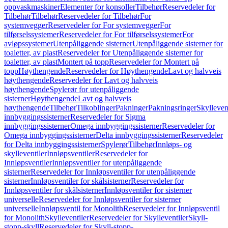
oppvaskmaskiner
Elementer for konsoller
Tilbehør
Reservedeler for
Tilbehør
Tilbehør
Reservedeler for Tilbehør
For
systemvegger
Reservedeler for For systemvegger
For
tilførselssystemer
Reservedeler for For tilførselssystemer
For
avløpssystemer
Utenpåliggende sisterner
Utenpåliggende sisterner for
toaletter, av plast
Reservedeler for Utenpåliggende sisterner for
toaletter, av plast
Montert på topp
Reservedeler for Montert på
topp
Høythengende
Reservedeler for Høythengende
Lavt og halvveis
høythengende
Reservedeler for Lavt og halvveis
høythengende
Spylerør for utenpåliggende
sisterner
Høythengende
Lavt og halvveis
høythengende
Tilbehør
Tilkoblinger
Pakninger
Pakningsringer
Skylleven
innbyggingssisterner
Reservedeler for Sigma
innbyggingssisterner
Omega innbyggingssisterner
Reservedeler for
Omega innbyggingssisterner
Delta innbyggingssisterner
Reservedeler
for Delta innbyggingssisterner
Spylerør
Tilbehør
Innløps- og
skylleventiler
Innløpsventiler
Reservedeler for
Innløpsventiler
Innløpsventiler for utenpåliggende
sisterner
Reservedeler for Innløpsventiler for utenpåliggende
sisterner
Innløpsventiler for skålsisterner
Reservedeler for
Innløpsventiler for skålsisterner
Innløpsventiler for sisterner
universelle
Reservedeler for Innløpsventiler for sisterner
universelle
Innløpsventil for Monolith
Reservedeler for Innløpsventil
for Monolith
Skylleventiler
Reservedeler for Skylleventiler
Skyll-
stopp-skyll
Reservedeler for Skyll-stopp-