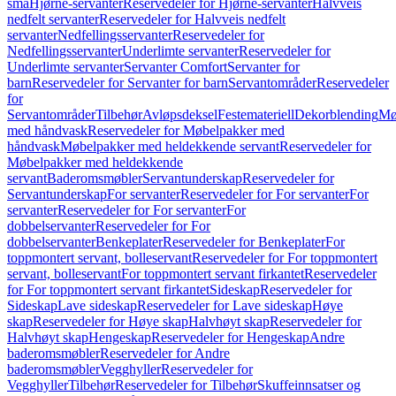
små
Hjørne-servanter
Reservedeler for Hjørne-servanter
Halvveis
nedfelt servanter
Reservedeler for Halvveis nedfelt
servanter
Nedfellingsservanter
Reservedeler for
Nedfellingsservanter
Underlimte servanter
Reservedeler for
Underlimte servanter
Servanter Comfort
Servanter for
barn
Reservedeler for Servanter for barn
Servantområder
Reservedeler
for
Servantområder
Tilbehør
Avløpsdeksel
Festemateriell
Dekorblending
Mø
med håndvask
Reservedeler for Møbelpakker med
håndvask
Møbelpakker med heldekkende servant
Reservedeler for
Møbelpakker med heldekkende
servant
Baderomsmøbler
Servantunderskap
Reservedeler for
Servantunderskap
For servanter
Reservedeler for For servanter
For
servanter
Reservedeler for For servanter
For
dobbelservanter
Reservedeler for For
dobbelservanter
Benkeplater
Reservedeler for Benkeplater
For
toppmontert servant, bolleservant
Reservedeler for For toppmontert
servant, bolleservant
For toppmontert servant firkantet
Reservedeler
for For toppmontert servant firkantet
Sideskap
Reservedeler for
Sideskap
Lave sideskap
Reservedeler for Lave sideskap
Høye
skap
Reservedeler for Høye skap
Halvhøyt skap
Reservedeler for
Halvhøyt skap
Hengeskap
Reservedeler for Hengeskap
Andre
baderomsmøbler
Reservedeler for Andre
baderomsmøbler
Vegghyller
Reservedeler for
Vegghyller
Tilbehør
Reservedeler for Tilbehør
Skuffeinnsatser og