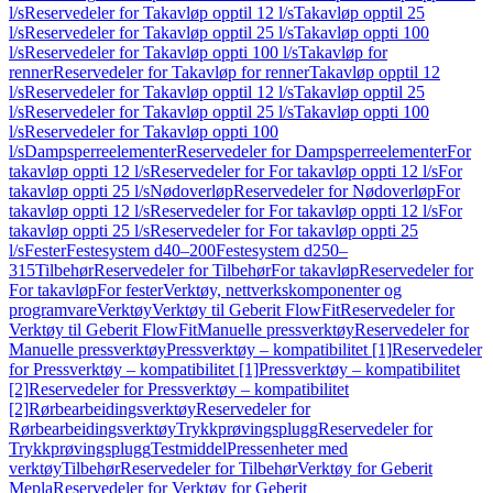
l/s
Reservedeler for Takavløp opptil 12 l/s
Takavløp opptil 25
l/s
Reservedeler for Takavløp opptil 25 l/s
Takavløp oppti 100
l/s
Reservedeler for Takavløp oppti 100 l/s
Takavløp for
renner
Reservedeler for Takavløp for renner
Takavløp opptil 12
l/s
Reservedeler for Takavløp opptil 12 l/s
Takavløp opptil 25
l/s
Reservedeler for Takavløp opptil 25 l/s
Takavløp oppti 100
l/s
Reservedeler for Takavløp oppti 100
l/s
Dampsperreelementer
Reservedeler for Dampsperreelementer
For
takavløp oppti 12 l/s
Reservedeler for For takavløp oppti 12 l/s
For
takavløp oppti 25 l/s
Nødoverløp
Reservedeler for Nødoverløp
For
takavløp oppti 12 l/s
Reservedeler for For takavløp oppti 12 l/s
For
takavløp oppti 25 l/s
Reservedeler for For takavløp oppti 25
l/s
Fester
Festesystem d40–200
Festesystem d250–
315
Tilbehør
Reservedeler for Tilbehør
For takavløp
Reservedeler for
For takavløp
For fester
Verktøy, nettverkskomponenter og
programvare
Verktøy
Verktøy til Geberit FlowFit
Reservedeler for
Verktøy til Geberit FlowFit
Manuelle pressverktøy
Reservedeler for
Manuelle pressverktøy
Pressverktøy – kompatibilitet [1]
Reservedeler
for Pressverktøy – kompatibilitet [1]
Pressverktøy – kompatibilitet
[2]
Reservedeler for Pressverktøy – kompatibilitet
[2]
Rørbearbeidingsverktøy
Reservedeler for
Rørbearbeidingsverktøy
Trykkprøvingsplugg
Reservedeler for
Trykkprøvingsplugg
Testmiddel
Pressenheter med
verktøy
Tilbehør
Reservedeler for Tilbehør
Verktøy for Geberit
Mepla
Reservedeler for Verktøy for Geberit