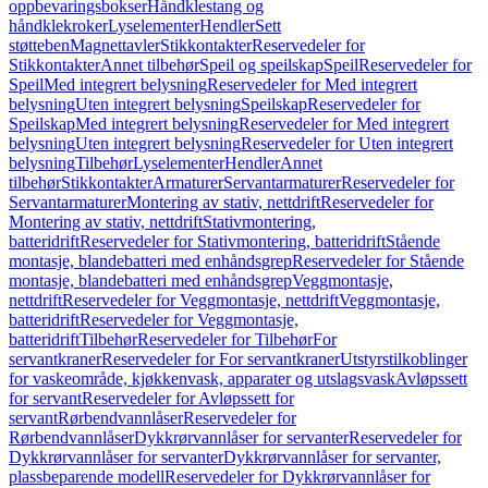
oppbevaringsbokser
Håndklestang og
håndklekroker
Lyselementer
Hendler
Sett
støtteben
Magnettavler
Stikkontakter
Reservedeler for
Stikkontakter
Annet tilbehør
Speil og speilskap
Speil
Reservedeler for
Speil
Med integrert belysning
Reservedeler for Med integrert
belysning
Uten integrert belysning
Speilskap
Reservedeler for
Speilskap
Med integrert belysning
Reservedeler for Med integrert
belysning
Uten integrert belysning
Reservedeler for Uten integrert
belysning
Tilbehør
Lyselementer
Hendler
Annet
tilbehør
Stikkontakter
Armaturer
Servantarmaturer
Reservedeler for
Servantarmaturer
Montering av stativ, nettdrift
Reservedeler for
Montering av stativ, nettdrift
Stativmontering,
batteridrift
Reservedeler for Stativmontering, batteridrift
Stående
montasje, blandebatteri med enhåndsgrep
Reservedeler for Stående
montasje, blandebatteri med enhåndsgrep
Veggmontasje,
nettdrift
Reservedeler for Veggmontasje, nettdrift
Veggmontasje,
batteridrift
Reservedeler for Veggmontasje,
batteridrift
Tilbehør
Reservedeler for Tilbehør
For
servantkraner
Reservedeler for For servantkraner
Utstyrstilkoblinger
for vaskeområde, kjøkkenvask, apparater og utslagsvask
Avløpssett
for servant
Reservedeler for Avløpssett for
servant
Rørbendvannlåser
Reservedeler for
Rørbendvannlåser
Dykkrørvannlåser for servanter
Reservedeler for
Dykkrørvannlåser for servanter
Dykkrørvannlåser for servanter,
plassbeparende modell
Reservedeler for Dykkrørvannlåser for