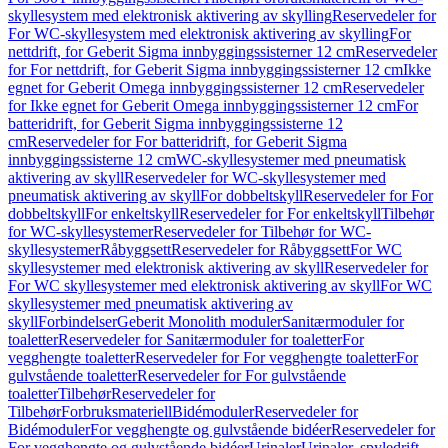
skyllesystem med elektronisk aktivering av skylling
Reservedeler for
For WC-skyllesystem med elektronisk aktivering av skylling
For
nettdrift, for Geberit Sigma innbyggingssisterner 12 cm
Reservedeler
for For nettdrift, for Geberit Sigma innbyggingssisterner 12 cm
Ikke
egnet for Geberit Omega innbyggingssisterner 12 cm
Reservedeler
for Ikke egnet for Geberit Omega innbyggingssisterner 12 cm
For
batteridrift, for Geberit Sigma innbyggingssisterne 12
cm
Reservedeler for For batteridrift, for Geberit Sigma
innbyggingssisterne 12 cm
WC-skyllesystemer med pneumatisk
aktivering av skyll
Reservedeler for WC-skyllesystemer med
pneumatisk aktivering av skyll
For dobbeltskyll
Reservedeler for For
dobbeltskyll
For enkeltskyll
Reservedeler for For enkeltskyll
Tilbehør
for WC-skyllesystemer
Reservedeler for Tilbehør for WC-
skyllesystemer
Råbyggsett
Reservedeler for Råbyggsett
For WC
skyllesystemer med elektronisk aktivering av skyll
Reservedeler for
For WC skyllesystemer med elektronisk aktivering av skyll
For WC
skyllesystemer med pneumatisk aktivering av
skyll
Forbindelser
Geberit Monolith moduler
Sanitærmoduler for
toaletter
Reservedeler for Sanitærmoduler for toaletter
For
vegghengte toaletter
Reservedeler for For vegghengte toaletter
For
gulvstående toaletter
Reservedeler for For gulvstående
toaletter
Tilbehør
Reservedeler for
Tilbehør
Forbruksmateriell
Bidémoduler
Reservedeler for
Bidémoduler
For vegghengte og gulvstående bidéer
Reservedeler for
For vegghengte og gulvstående bidéer
Urinaler
Urinaler, spyledrift,