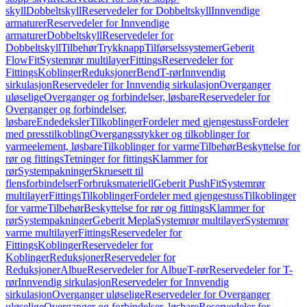
skyll
Dobbeltskyll
Reservedeler for Dobbeltskyll
Innvendige
armaturer
Reservedeler for Innvendige
armaturer
Dobbeltskyll
Reservedeler for
Dobbeltskyll
Tilbehør
Trykknapp
Tilførselssystemer
Geberit
FlowFit
Systemrør multilayer
Fittings
Reservedeler for
Fittings
Koblinger
Reduksjoner
Bend
T-rør
Innvendig
sirkulasjon
Reservedeler for Innvendig sirkulasjon
Overganger
uløselige
Overganger og forbindelser, løsbare
Reservedeler for
Overganger og forbindelser,
løsbare
Endedeksler
Tilkoblinger
Fordeler med gjengestuss
Fordeler
med presstilkobling
Overgangsstykker og tilkoblinger for
varmeelement, løsbare
Tilkoblinger for varme
Tilbehør
Beskyttelse for
rør og fittings
Tetninger for fittings
Klammer for
rør
Systempakninger
Skruesett til
flensforbindelser
Forbruksmateriell
Geberit PushFit
Systemrør
multilayer
Fittings
Tilkoblinger
Fordeler med gjengestuss
Tilkoblinger
for varme
Tilbehør
Beskyttelse for rør og fittings
Klammer for
rør
Systempakninger
Geberit Mepla
Systemrør multilayer
Systemrør
varme multilayer
Fittings
Reservedeler for
Fittings
Koblinger
Reservedeler for
Koblinger
Reduksjoner
Reservedeler for
Reduksjoner
Albue
Reservedeler for Albue
T-rør
Reservedeler for T-
rør
Innvendig sirkulasjon
Reservedeler for Innvendig
sirkulasjon
Overganger uløselige
Reservedeler for Overganger
uløselige
Overganger og forbindelser, løsbare
Reservedeler for