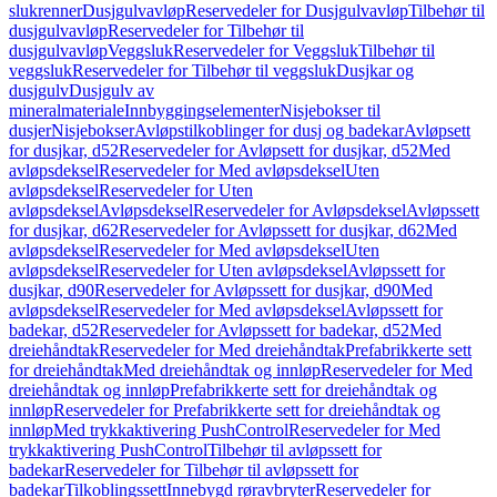
slukrenner
Dusjgulvavløp
Reservedeler for Dusjgulvavløp
Tilbehør til
dusjgulvavløp
Reservedeler for Tilbehør til
dusjgulvavløp
Veggsluk
Reservedeler for Veggsluk
Tilbehør til
veggsluk
Reservedeler for Tilbehør til veggsluk
Dusjkar og
dusjgulv
Dusjgulv av
mineralmateriale
Innbyggingselementer
Nisjebokser til
dusjer
Nisjebokser
Avløpstilkoblinger for dusj og badekar
Avløpsett
for dusjkar, d52
Reservedeler for Avløpsett for dusjkar, d52
Med
avløpsdeksel
Reservedeler for Med avløpsdeksel
Uten
avløpsdeksel
Reservedeler for Uten
avløpsdeksel
Avløpsdeksel
Reservedeler for Avløpsdeksel
Avløpssett
for dusjkar, d62
Reservedeler for Avløpssett for dusjkar, d62
Med
avløpsdeksel
Reservedeler for Med avløpsdeksel
Uten
avløpsdeksel
Reservedeler for Uten avløpsdeksel
Avløpssett for
dusjkar, d90
Reservedeler for Avløpssett for dusjkar, d90
Med
avløpsdeksel
Reservedeler for Med avløpsdeksel
Avløpssett for
badekar, d52
Reservedeler for Avløpssett for badekar, d52
Med
dreiehåndtak
Reservedeler for Med dreiehåndtak
Prefabrikkerte sett
for dreiehåndtak
Med dreiehåndtak og innløp
Reservedeler for Med
dreiehåndtak og innløp
Prefabrikkerte sett for dreiehåndtak og
innløp
Reservedeler for Prefabrikkerte sett for dreiehåndtak og
innløp
Med trykkaktivering PushControl
Reservedeler for Med
trykkaktivering PushControl
Tilbehør til avløpssett for
badekar
Reservedeler for Tilbehør til avløpssett for
badekar
Tilkoblingssett
Innebygd røravbryter
Reservedeler for