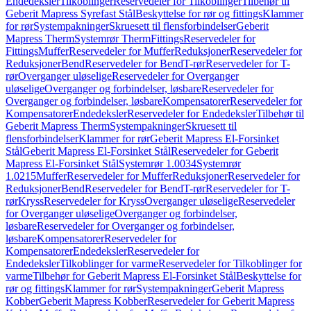
Endedeksler
Tilkoblinger
Reservedeler for Tilkoblinger
Tilbehør til
Geberit Mapress Syrefast Stål
Beskyttelse for rør og fittings
Klammer
for rør
Systempakninger
Skruesett til flensforbindelser
Geberit
Mapress Therm
Systemrør Therm
Fittings
Reservedeler for
Fittings
Muffer
Reservedeler for Muffer
Reduksjoner
Reservedeler for
Reduksjoner
Bend
Reservedeler for Bend
T-rør
Reservedeler for T-
rør
Overganger uløselige
Reservedeler for Overganger
uløselige
Overganger og forbindelser, løsbare
Reservedeler for
Overganger og forbindelser, løsbare
Kompensatorer
Reservedeler for
Kompensatorer
Endedeksler
Reservedeler for Endedeksler
Tilbehør til
Geberit Mapress Therm
Systempakninger
Skruesett til
flensforbindelser
Klammer for rør
Geberit Mapress El-Forsinket
Stål
Geberit Mapress El-Forsinket Stål
Reservedeler for Geberit
Mapress El-Forsinket Stål
Systemrør 1.0034
Systemrør
1.0215
Muffer
Reservedeler for Muffer
Reduksjoner
Reservedeler for
Reduksjoner
Bend
Reservedeler for Bend
T-rør
Reservedeler for T-
rør
Kryss
Reservedeler for Kryss
Overganger uløselige
Reservedeler
for Overganger uløselige
Overganger og forbindelser,
løsbare
Reservedeler for Overganger og forbindelser,
løsbare
Kompensatorer
Reservedeler for
Kompensatorer
Endedeksler
Reservedeler for
Endedeksler
Tilkoblinger for varme
Reservedeler for Tilkoblinger for
varme
Tilbehør for Geberit Mapress El-Forsinket Stål
Beskyttelse for
rør og fittings
Klammer for rør
Systempakninger
Geberit Mapress
Kobber
Geberit Mapress Kobber
Reservedeler for Geberit Mapress