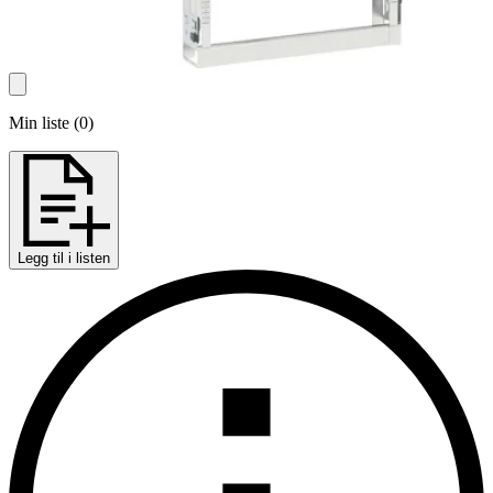
Min liste
(
0
)
Legg til i listen