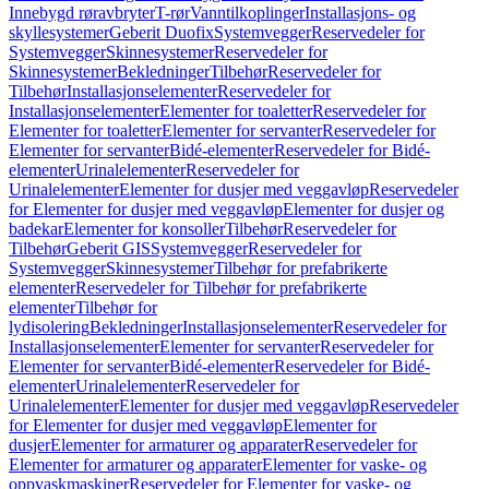
Innebygd røravbryter
T-rør
Vanntilkoplinger
Installasjons- og
skyllesystemer
Geberit Duofix
Systemvegger
Reservedeler for
Systemvegger
Skinnesystemer
Reservedeler for
Skinnesystemer
Bekledninger
Tilbehør
Reservedeler for
Tilbehør
Installasjonselementer
Reservedeler for
Installasjonselementer
Elementer for toaletter
Reservedeler for
Elementer for toaletter
Elementer for servanter
Reservedeler for
Elementer for servanter
Bidé-elementer
Reservedeler for Bidé-
elementer
Urinalelementer
Reservedeler for
Urinalelementer
Elementer for dusjer med veggavløp
Reservedeler
for Elementer for dusjer med veggavløp
Elementer for dusjer og
badekar
Elementer for konsoller
Tilbehør
Reservedeler for
Tilbehør
Geberit GIS
Systemvegger
Reservedeler for
Systemvegger
Skinnesystemer
Tilbehør for prefabrikerte
elementer
Reservedeler for Tilbehør for prefabrikerte
elementer
Tilbehør for
lydisolering
Bekledninger
Installasjonselementer
Reservedeler for
Installasjonselementer
Elementer for servanter
Reservedeler for
Elementer for servanter
Bidé-elementer
Reservedeler for Bidé-
elementer
Urinalelementer
Reservedeler for
Urinalelementer
Elementer for dusjer med veggavløp
Reservedeler
for Elementer for dusjer med veggavløp
Elementer for
dusjer
Elementer for armaturer og apparater
Reservedeler for
Elementer for armaturer og apparater
Elementer for vaske- og
oppvaskmaskiner
Reservedeler for Elementer for vaske- og