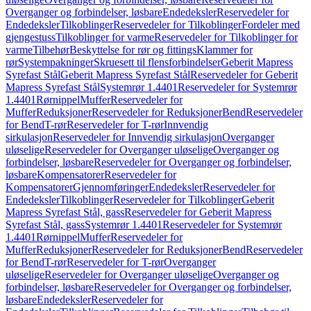
Overganger og forbindelser, løsbare
Endedeksler
Reservedeler for
Endedeksler
Tilkoblinger
Reservedeler for Tilkoblinger
Fordeler med
gjengestuss
Tilkoblinger for varme
Reservedeler for Tilkoblinger for
varme
Tilbehør
Beskyttelse for rør og fittings
Klammer for
rør
Systempakninger
Skruesett til flensforbindelser
Geberit Mapress
Syrefast Stål
Geberit Mapress Syrefast Stål
Reservedeler for Geberit
Mapress Syrefast Stål
Systemrør 1.4401
Reservedeler for Systemrør
1.4401
Rørnippel
Muffer
Reservedeler for
Muffer
Reduksjoner
Reservedeler for Reduksjoner
Bend
Reservedeler
for Bend
T-rør
Reservedeler for T-rør
Innvendig
sirkulasjon
Reservedeler for Innvendig sirkulasjon
Overganger
uløselige
Reservedeler for Overganger uløselige
Overganger og
forbindelser, løsbare
Reservedeler for Overganger og forbindelser,
løsbare
Kompensatorer
Reservedeler for
Kompensatorer
Gjennomføringer
Endedeksler
Reservedeler for
Endedeksler
Tilkoblinger
Reservedeler for Tilkoblinger
Geberit
Mapress Syrefast Stål, gass
Reservedeler for Geberit Mapress
Syrefast Stål, gass
Systemrør 1.4401
Reservedeler for Systemrør
1.4401
Rørnippel
Muffer
Reservedeler for
Muffer
Reduksjoner
Reservedeler for Reduksjoner
Bend
Reservedeler
for Bend
T-rør
Reservedeler for T-rør
Overganger
uløselige
Reservedeler for Overganger uløselige
Overganger og
forbindelser, løsbare
Reservedeler for Overganger og forbindelser,
løsbare
Endedeksler
Reservedeler for