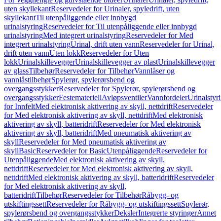
uten skyllekant
Reservedeler for Urinaler, spyledrift, uten
skyllekant
Til utenpåliggende eller innbygd
urinalstyring
Reservedeler for Til utenpåliggende eller innbygd
urinalstyring
Med integrert urinalstyring
Reservedeler for Med
integrert urinalstyring
Urinal, drift uten vann
Reservedeler for Urinal,
drift uten vann
Uten lokk
Reservedeler for Uten
lokk
Urinalskillevegger
Urinalskillevegger av plast
Urinalskillevegger
av glass
Tilbehør
Reservedeler for Tilbehør
Vannlåser og
vannlåstilbehør
Spylerør, spylerørsbend og
overgangsstykker
Reservedeler for Spylerør, spylerørsbend og
overgangsstykker
Festemateriell
Avløpsventiler
Vannfordeler
Urinalstyr
for Innfelt
Med elektronisk aktivering av skyll, nettdrift
Reservedeler
for Med elektronisk aktivering av skyll, nettdrift
Med elektronisk
aktivering av skyll, batteridrift
Reservedeler for Med elektronisk
aktivering av skyll, batteridrift
Med pneumatisk aktivering av
skyll
Reservedeler for Med pneumatisk aktivering av
skyll
Basic
Reservedeler for Basic
Utenpåliggende
Reservedeler for
Utenpåliggende
Med elektronisk aktivering av skyll,
nettdrift
Reservedeler for Med elektronisk aktivering av skyll,
nettdrift
Med elektronisk aktivering av skyll, batteridrift
Reservedeler
for Med elektronisk aktivering av skyll,
batteridrift
Tilbehør
Reservedeler for Tilbehør
Råbygg- og
utskiftingssett
Reservedeler for Råbygg- og utskiftingssett
Spylerør,
spylerørsbend og overgangsstykker
Deksler
Integrerte styringer
Annet