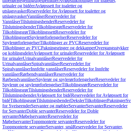
tilbehør
Betjeningshjelpemidler
Avløpstilkoblinger for toaletter,
urinaler og bidéer
Avløpssett for toaletter og
utslagsvasker
Reservedeler for Avløpssett for toaletter og
utslagsvasker
Vannlåser
Reservedeler for
Vannlåser
Tilslutningsbender
Reservedeler for
Tilslutningsbender
Tilkoblingsrør
Reservedeler for
Tilkoblingsrør
Tilkoblingssett
Reservedeler for
Tilkoblingssett
Spylerørforlengelser
Reservedeler for
Spylerørforlengelser
Tilkoblinger av PVC
Reservedeler for
Tilkoblinger av PVC
Pakningsringer og dekkapper
Overgangsstykker
og koblingsdeler
Avløpssett for urinaler
Reservedeler for Avløpssett
for urinaler
Urinalvannlåser
Reservedeler for
Urinalvannlåser
Spiralvannlåser
Reservedeler for
Spiralvannlåser
Innfelte vannlåser
Reservedeler for Innfelte
vannlåser
Rørbendvannlåser
Reservedeler for
Rørbendvannlåser
Spylerør og spylerørforlengelser
Reservedeler for
Spylerør og spylerørforlengelser
Tilkoblingsrør
Reservedeler for
Tilkoblingsrør
Tilslutningsbender
Reservedeler for
Tilslutningsbender
Avløpssett for bidé
Reservedeler for Avløpssett for
bidé
Tilkoblingsrør
Tilslutningsbender
Deksler
Tilkoblinger
Pakninger
Sv
for Sveiseender
Servanter og møbler
Servanter
Servanter
Reservedeler
for Servanter
Doble servanter
Reservedeler for Doble
servanter
Møbelservanter
Reservedeler for
Møbelservanter
Toppmonterte servanter
Reservedeler for
Toppmonterte servanter
Servanter, små
Reservedeler for Servanter,