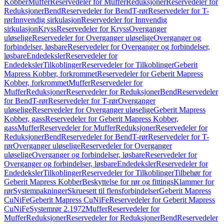
Kobber
Muffer
Reservedeler for Muffer
Reduksjoner
Reservedeler for
Reduksjoner
Bend
Reservedeler for Bend
T-rør
Reservedeler for T-
rør
Innvendig sirkulasjon
Reservedeler for Innvendig
sirkulasjon
Kryss
Reservedeler for Kryss
Overganger
uløselige
Reservedeler for Overganger uløselige
Overganger og
forbindelser, løsbare
Reservedeler for Overganger og forbindelser,
løsbare
Endedeksler
Reservedeler for
Endedeksler
Tilkoblinger
Reservedeler for Tilkoblinger
Geberit
Mapress Kobber, forkrommet
Reservedeler for Geberit Mapress
Kobber, forkrommet
Muffer
Reservedeler for
Muffer
Reduksjoner
Reservedeler for Reduksjoner
Bend
Reservedeler
for Bend
T-rør
Reservedeler for T-rør
Overganger
uløselige
Reservedeler for Overganger uløselige
Geberit Mapress
Kobber, gass
Reservedeler for Geberit Mapress Kobber,
gass
Muffer
Reservedeler for Muffer
Reduksjoner
Reservedeler for
Reduksjoner
Bend
Reservedeler for Bend
T-rør
Reservedeler for T-
rør
Overganger uløselige
Reservedeler for Overganger
uløselige
Overganger og forbindelser, løsbare
Reservedeler for
Overganger og forbindelser, løsbare
Endedeksler
Reservedeler for
Endedeksler
Tilkoblinger
Reservedeler for Tilkoblinger
Tilbehør for
Geberit Mapress Kobber
Beskyttelse for rør og fittings
Klammer for
rør
Systempakninger
Skruesett til flensforbindelser
Geberit Mapress
CuNiFe
Geberit Mapress CuNiFe
Reservedeler for Geberit Mapress
CuNiFe
Systemrør 2.1972
Muffer
Reservedeler for
Muffer
Reduksjoner
Reservedeler for Reduksjoner
Bend
Reservedeler