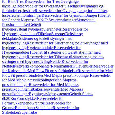
for Bend
T-rør
Reservedeler for T-rør
Overganger
uløselige
Reservedeler for Overganger uløselige
Overganger og
forbindelser, løsbare
Reservedeler for Overganger og forbindelser,
løsbare
Gjennomføringer
Reservedeler for Gjennomføringer
Tilbehør
for Geberit Mapress CuNiFe
Systempakninger
Skruesett til
flensforbindelser
Geberit
hygienesystem
Hygienespylerenheter
Reservedeler for
Hygienespylerenheter
Tilbehør
Sensorer
Deksler og
dekkplater
Sisterner og toalett-styringer med
hygienespyling
Reservedeler for Sisterner og toalett-styringer med
hygienespyling
Hygienemoduler
Reservedeler for
Hygienemoduler
Tilbehør til sisterner og toalett-styringer med
hygienespyling
Reservedeler for Tilbehør til sisterner og toalett-
styringer med hygienespyling
Nettdel
Reservedeler for
Nettdel
Nettverkskomponenter
Rørarmaturer
Kuleventiler
Reservedeler
for Kuleventiler
Med FlowFit pressforbindelser
Reservedeler for Med
FlowFit pressforbindelser
Med Mepla presstilkoblinger
Reservedeler
for Med Mepla presstilkoblinger
Med Mapress
presstilkoblinger
Reservedeler for Med Mapress
presstilkoblinger
Tilbakeslagsventiler
Med Mapress
presstilkoblinger
Bygningsavløpssystemer
Geberit Silent-
db20
Rør
Formstykker
Reservedeler for
Formstykker
Bend
Grenrør
Reservedeler for
Grenrør
Reduksjoner
Stakeluker
Reservedeler for
Stakeluker
SuperTube-