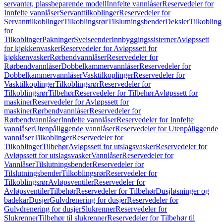
servanter, plassbeparende modell
Innfelte vannlåser
Reservedeler for
Innfelte vannlåser
Servanttilkoblinger
Reservedeler for
Servanttilkoblinger
Tilkoblingsrør
Tilslutningsbender
Deksler
Tilkobling
for
Tilkoblinger
Pakninger
Sveiseender
Innbyggingssisterner
Avløpssett
for kjøkkenvasker
Reservedeler for Avløpssett for
kjøkkenvasker
Rørbendvannlåser
Reservedeler for
Rørbendvannlåser
Dobbelkammervannlåser
Reservedeler for
Dobbelkammervannlåser
Vasktilkoplinger
Reservedeler for
Vasktilkoplinger
Tilkoblingsrør
Reservedeler for
Tilkoblingsrør
Tilbehør
Reservedeler for Tilbehør
Avløpssett for
maskiner
Reservedeler for Avløpssett for
maskiner
Rørbendvannlåser
Reservedeler for
Rørbendvannlåser
Innfelte vannlåser
Reservedeler for Innfelte
vannlåser
Utenpåliggende vannlåser
Reservedeler for Utenpåliggende
vannlåser
Tilkoblinger
Reservedeler for
Tilkoblinger
Tilbehør
Avløpssett for utslagsvasker
Reservedeler for
Avløpssett for utslagsvasker
Vannlåser
Reservedeler for
Vannlåser
Tilslutningsbender
Reservedeler for
Tilslutningsbender
Tilkoblingsrør
Reservedeler for
Tilkoblingsrør
Avløpsventiler
Reservedeler for
Avløpsventiler
Tilbehør
Reservedeler for Tilbehør
Dusjløsninger og
badekar
Dusjer
Gulvdrenering for dusjer
Reservedeler for
Gulvdrenering for dusjer
Slukrenner
Reservedeler for
Slukrenner
Tilbehør til slukrenner
Reservedeler for Tilbehør til