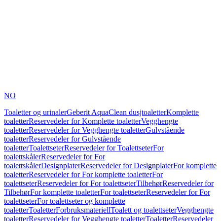
NO
Toaletter og urinaler
Geberit AquaClean dusjtoaletter
Komplette
toaletter
Reservedeler for Komplette toaletter
Vegghengte
toaletter
Reservedeler for Vegghengte toaletter
Gulvstående
toaletter
Reservedeler for Gulvstående
toaletter
Toalettseter
Reservedeler for Toalettseter
For
toalettskåler
Reservedeler for For
toalettskåler
Designplater
Reservedeler for Designplater
For komplette
toaletter
Reservedeler for For komplette toaletter
For
toalettseter
Reservedeler for For toalettseter
Tilbehør
Reservedeler for
Tilbehør
For komplette toaletter
For toalettseter
Reservedeler for For
toalettseter
For toalettseter og komplette
toaletter
Toaletter
Forbruksmateriell
Toalett og toalettseter
Vegghengte
toaletter
Reservedeler for Vegghengte toaletter
Toaletter
Reservedeler