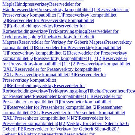
Mepla
Håndpressverktøy
Reservedeler for
Håndpressverktøy
Presseverktøy kompatibilitet [1]
Reservedeler for
Presseverktøy kompatibilitet [1]
Presseverktøy kompatibilitet
[2]
Reservedeler for Presseverktøy kompatibilitet
[2]
Rørbearbeidingsverktøy
Reservedeler for
Rørbearbeidingsverktøy
Trykkprøvingsplugg
Reservedeler for
Trykkprøvingsplugg
Tilbehør
Verktøy for Geberit
Mapress
Reservedeler for Verktøy for Geberit Mapress
Presseverktøy
kompatibilitet [1]
Reservedeler for Presseverktøy kompatibilitet
[1]
Presseverktøy kompatibilitet [2]
Reservedeler for Presseverktøy
kompatibilitet [2]
Pressverktøy-kompatibilitet [1] / [2]
Reservedeler
for Pressverktøy-kompatibilitet [1] / [2]
Presseverktøy kompatibilitet
[2XL]
Reservedeler for Presseverktøy kompatibilitet
[2XL]
Presseverktøy kompatibilitet [3]
Reservedeler for
Presseverktøy kompatibilitet
[3]
Rørbearbeidingsverktøy
Reservedeler for
Rørbearbeidingsverktøy
Trykkprøvingsplugg
Tilbehør
Pressenheter
Res
for Pressenheter
Pressenheter kompatibilitet [1]
Reservedeler for
Pressenheter kompatibilitet [1]
Pressenheter kompatibilitet
[2]
Reservedeler for Pressenheter kompatibilitet [2]
Pressenheter
kompatibilitet [2XL]
Reservedeler for Pressenheter kompatibilitet
[2XL]
Pressenheter kompatibilitet [4]/[2]
Reservedeler for
Pressenheter kompatibilitet [4]/[2]
Verktøy for Geberit Silent-db20 /
Geberit PE
Reservedeler for Verktøy for Geberit Silent-db20 /
Geberit PE
Elektrosveiseverktøy
Reservedeler for