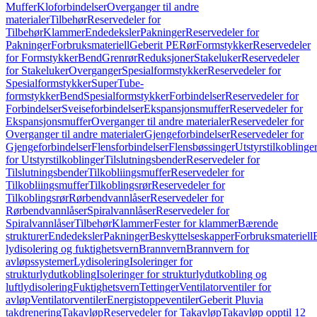
Muffer
Kloforbindelser
Overganger til andre
materialer
Tilbehør
Reservedeler for
Tilbehør
Klammer
Endedeksler
Pakninger
Reservedeler for
Pakninger
Forbruksmateriell
Geberit PE
Rør
Formstykker
Reservedeler
for Formstykker
Bend
Grenrør
Reduksjoner
Stakeluker
Reservedeler
for Stakeluker
Overganger
Spesialformstykker
Reservedeler for
Spesialformstykker
SuperTube-
formstykker
Bend
Spesialformstykker
Forbindelser
Reservedeler for
Forbindelser
Sveiseforbindelser
Ekspansjonsmuffer
Reservedeler for
Ekspansjonsmuffer
Overganger til andre materialer
Reservedeler for
Overganger til andre materialer
Gjengeforbindelser
Reservedeler for
Gjengeforbindelser
Flensforbindelser
Flensbøssinger
Utstyrstilkoblinge
for Utstyrstilkoblinger
Tilslutningsbender
Reservedeler for
Tilslutningsbender
Tilkobliingsmuffer
Reservedeler for
Tilkobliingsmuffer
Tilkoblingsrør
Reservedeler for
Tilkoblingsrør
Rørbendvannlåser
Reservedeler for
Rørbendvannlåser
Spiralvannlåser
Reservedeler for
Spiralvannlåser
Tilbehør
Klammer
Fester for klammer
Bærende
strukturer
Endedeksler
Pakninger
Beskyttelseskapper
Forbruksmateriell
lydisolering og fuktighetsvern
Brannvern
Brannvern for
avløpssystemer
Lydisolering
Isoleringer for
strukturlydutkobling
Isoleringer for strukturlydutkobling og
luftlydisolering
Fuktighetsvern
Tettinger
Ventilatorventiler for
avløp
Ventilatorventiler
Energistoppeventiler
Geberit Pluvia
takdrenering
Takavløp
Reservedeler for Takavløp
Takavløp opptil 12