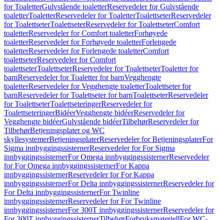
for Toaletter
Gulvstående toaletter
Reservedeler for Gulvstående
toaletter
Toaletter
Reservedeler for Toaletter
Toalettseter
Reservedeler
for Toalettseter
Toalettseter
Reservedeler for Toalettseter
Comfort
toaletter
Reservedeler for Comfort toaletter
Forhøyede
toaletter
Reservedeler for Forhøyede toaletter
Forlengede
toaletter
Reservedeler for Forlengede toaletter
Comfort
toalettseter
Reservedeler for Comfort
toalettseter
Toalettseter
Reservedeler for Toalettseter
Toaletter for
barn
Reservedeler for Toaletter for barn
Vegghengte
toaletter
Reservedeler for Vegghengte toaletter
Toalettseter for
barn
Reservedeler for Toalettseter for barn
Toalettseter
Reservedeler
for Toalettseter
Toalettseteringer
Reservedeler for
Toalettseteringer
Bidéer
Vegghengte bidéer
Reservedeler for
Vegghengte bidéer
Gulvstående bidéer
Tilbehør
Reservedeler for
Tilbehør
Betjeningsplater og WC
skyllesystemer
Betjeningsplater
Reservedeler for Betjeningsplater
For
Sigma innbyggingssisterner
Reservedeler for For Sigma
innbyggingssisterner
For Omega innbyggingssisterner
Reservedeler
for For Omega innbyggingssisterner
For Kappa
innbyggingssisterner
Reservedeler for For Kappa
innbyggingssisterner
For Delta innbyggingssisterner
Reservedeler for
For Delta innbyggingssisterner
For Twinline
innbyggingssisterner
Reservedeler for For Twinline
innbyggingssisterner
For 300T innbyggingssisterner
Reservedeler for
For 300T innbyggingssisterner
Tilbehør
Forbruksmateriell
For WC-