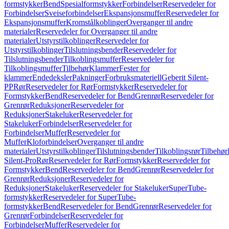
formstykker
Bend
Spesialformstykker
Forbindelser
Reservedeler for
Forbindelser
Sveiseforbindelser
Ekspansjonsmuffer
Reservedeler for
Ekspansjonsmuffer
Kromstålkoblinger
Overganger til andre
materialer
Reservedeler for Overganger til andre
materialer
Utstyrstilkoblinger
Reservedeler for
Utstyrstilkoblinger
Tilslutningsbender
Reservedeler for
Tilslutningsbender
Tilkoblingsmuffer
Reservedeler for
Tilkoblingsmuffer
Tilbehør
Klammer
Fester for
klammer
Endedeksler
Pakninger
Forbruksmateriell
Geberit Silent-
PP
Rør
Reservedeler for Rør
Formstykker
Reservedeler for
Formstykker
Bend
Reservedeler for Bend
Grenrør
Reservedeler for
Grenrør
Reduksjoner
Reservedeler for
Reduksjoner
Stakeluker
Reservedeler for
Stakeluker
Forbindelser
Reservedeler for
Forbindelser
Muffer
Reservedeler for
Muffer
Kloforbindelser
Overganger til andre
materialer
Utstyrstilkoblinger
Tilslutningsbender
Tilkoblingsrør
Tilbehør
Silent-Pro
Rør
Reservedeler for Rør
Formstykker
Reservedeler for
Formstykker
Bend
Reservedeler for Bend
Grenrør
Reservedeler for
Grenrør
Reduksjoner
Reservedeler for
Reduksjoner
Stakeluker
Reservedeler for Stakeluker
SuperTube-
formstykker
Reservedeler for SuperTube-
formstykker
Bend
Reservedeler for Bend
Grenrør
Reservedeler for
Grenrør
Forbindelser
Reservedeler for
Forbindelser
Muffer
Reservedeler for