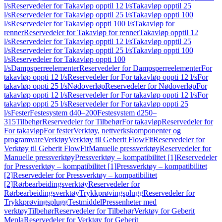
l/s
Reservedeler for Takavløp opptil 12 l/s
Takavløp opptil 25
l/s
Reservedeler for Takavløp opptil 25 l/s
Takavløp oppti 100
l/s
Reservedeler for Takavløp oppti 100 l/s
Takavløp for
renner
Reservedeler for Takavløp for renner
Takavløp opptil 12
l/s
Reservedeler for Takavløp opptil 12 l/s
Takavløp opptil 25
l/s
Reservedeler for Takavløp opptil 25 l/s
Takavløp oppti 100
l/s
Reservedeler for Takavløp oppti 100
l/s
Dampsperreelementer
Reservedeler for Dampsperreelementer
For
takavløp oppti 12 l/s
Reservedeler for For takavløp oppti 12 l/s
For
takavløp oppti 25 l/s
Nødoverløp
Reservedeler for Nødoverløp
For
takavløp oppti 12 l/s
Reservedeler for For takavløp oppti 12 l/s
For
takavløp oppti 25 l/s
Reservedeler for For takavløp oppti 25
l/s
Fester
Festesystem d40–200
Festesystem d250–
315
Tilbehør
Reservedeler for Tilbehør
For takavløp
Reservedeler for
For takavløp
For fester
Verktøy, nettverkskomponenter og
programvare
Verktøy
Verktøy til Geberit FlowFit
Reservedeler for
Verktøy til Geberit FlowFit
Manuelle pressverktøy
Reservedeler for
Manuelle pressverktøy
Pressverktøy – kompatibilitet [1]
Reservedeler
for Pressverktøy – kompatibilitet [1]
Pressverktøy – kompatibilitet
[2]
Reservedeler for Pressverktøy – kompatibilitet
[2]
Rørbearbeidingsverktøy
Reservedeler for
Rørbearbeidingsverktøy
Trykkprøvingsplugg
Reservedeler for
Trykkprøvingsplugg
Testmiddel
Pressenheter med
verktøy
Tilbehør
Reservedeler for Tilbehør
Verktøy for Geberit
Mepla
Reservedeler for Verktøy for Geberit