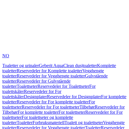
NO
Toaletter og urinaler
Geberit AquaClean dusjtoaletter
Komplette
toaletter
Reservedeler for Komplette toaletter
Vegghengte
toaletter
Reservedeler for Vegghengte toaletter
Gulvstående
toaletter
Reservedeler for Gulvstående
toaletter
Toalettseter
Reservedeler for Toalettseter
For
toalettskåler
Reservedeler for For
toalettskåler
Designplater
Reservedeler for Designplater
For komplette
toaletter
Reservedeler for For komplette toaletter
For
toalettseter
Reservedeler for For toalettseter
Tilbehør
Reservedeler for
Tilbehør
For komplette toaletter
For toalettseter
Reservedeler for For
toalettseter
For toalettseter og komplette
toaletter
Toaletter
Forbruksmateriell
Toalett og toalettseter
Vegghengte
toaletter
Reservedeler for Vegghengte toaletter
Toaletter
Reservedeler