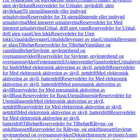
uten skyllekant
Reservedeler for Urinaler, spyledrift, uten
skyllekant
Til utenpåliggende eller innbygd
urinalstyring
Reservedeler for Til utenpåliggende eller innbygd
urinalstyring
Med integrert urinalstyring
Reservedeler for Med
integrert urinalstyring
Urinal, drift uten vann
Reservedeler for Urinal,
drift uten vann
Uten lokk
Reservedeler for Uten
lokk
Urinalskillevegger
Urinalskillevegger av plast
Urinalskillevegger
av glass
Tilbehør
Reservedeler for Tilbehør
Vannlåser og
vannlåstilbehør
Spylerør, spylerørsbend og
overgangsstykker
Reservedeler for Spylerør, spylerørsbend og
overgangsstykker
Festemateriell
Avløpsventiler
Vannfordeler
Urinalstyr
for Innfelt
Med elektronisk aktivering av skyll, nettdrift
Reservedeler
for Med elektronisk aktivering av skyll, nettdrift
Med elektronisk
aktivering av skyll, batteridrift
Reservedeler for Med elektronisk
aktivering av skyll, batteridrift
Med pneumatisk aktivering av
skyll
Reservedeler for Med pneumatisk aktivering av
skyll
Basic
Reservedeler for Basic
Utenpåliggende
Reservedeler for
Utenpåliggende
Med elektronisk aktivering av skyll,
nettdrift
Reservedeler for Med elektronisk aktivering av skyll,
nettdrift
Med elektronisk aktivering av skyll, batteridrift
Reservedeler
for Med elektronisk aktivering av skyll,
batteridrift
Tilbehør
Reservedeler for Tilbehør
Råbygg- og
utskiftingssett
Reservedeler for Råbygg- og utskiftingssett
Spylerør,
spylerørsbend og overgangsstykker
Deksler
Integrerte styringer
Annet