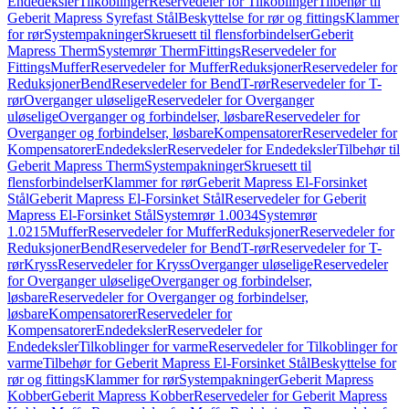
Endedeksler
Tilkoblinger
Reservedeler for Tilkoblinger
Tilbehør til
Geberit Mapress Syrefast Stål
Beskyttelse for rør og fittings
Klammer
for rør
Systempakninger
Skruesett til flensforbindelser
Geberit
Mapress Therm
Systemrør Therm
Fittings
Reservedeler for
Fittings
Muffer
Reservedeler for Muffer
Reduksjoner
Reservedeler for
Reduksjoner
Bend
Reservedeler for Bend
T-rør
Reservedeler for T-
rør
Overganger uløselige
Reservedeler for Overganger
uløselige
Overganger og forbindelser, løsbare
Reservedeler for
Overganger og forbindelser, løsbare
Kompensatorer
Reservedeler for
Kompensatorer
Endedeksler
Reservedeler for Endedeksler
Tilbehør til
Geberit Mapress Therm
Systempakninger
Skruesett til
flensforbindelser
Klammer for rør
Geberit Mapress El-Forsinket
Stål
Geberit Mapress El-Forsinket Stål
Reservedeler for Geberit
Mapress El-Forsinket Stål
Systemrør 1.0034
Systemrør
1.0215
Muffer
Reservedeler for Muffer
Reduksjoner
Reservedeler for
Reduksjoner
Bend
Reservedeler for Bend
T-rør
Reservedeler for T-
rør
Kryss
Reservedeler for Kryss
Overganger uløselige
Reservedeler
for Overganger uløselige
Overganger og forbindelser,
løsbare
Reservedeler for Overganger og forbindelser,
løsbare
Kompensatorer
Reservedeler for
Kompensatorer
Endedeksler
Reservedeler for
Endedeksler
Tilkoblinger for varme
Reservedeler for Tilkoblinger for
varme
Tilbehør for Geberit Mapress El-Forsinket Stål
Beskyttelse for
rør og fittings
Klammer for rør
Systempakninger
Geberit Mapress
Kobber
Geberit Mapress Kobber
Reservedeler for Geberit Mapress