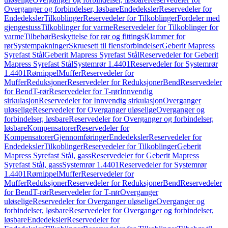
Overganger og forbindelser, løsbare
Endedeksler
Reservedeler for
Endedeksler
Tilkoblinger
Reservedeler for Tilkoblinger
Fordeler med
gjengestuss
Tilkoblinger for varme
Reservedeler for Tilkoblinger for
varme
Tilbehør
Beskyttelse for rør og fittings
Klammer for
rør
Systempakninger
Skruesett til flensforbindelser
Geberit Mapress
Syrefast Stål
Geberit Mapress Syrefast Stål
Reservedeler for Geberit
Mapress Syrefast Stål
Systemrør 1.4401
Reservedeler for Systemrør
1.4401
Rørnippel
Muffer
Reservedeler for
Muffer
Reduksjoner
Reservedeler for Reduksjoner
Bend
Reservedeler
for Bend
T-rør
Reservedeler for T-rør
Innvendig
sirkulasjon
Reservedeler for Innvendig sirkulasjon
Overganger
uløselige
Reservedeler for Overganger uløselige
Overganger og
forbindelser, løsbare
Reservedeler for Overganger og forbindelser,
løsbare
Kompensatorer
Reservedeler for
Kompensatorer
Gjennomføringer
Endedeksler
Reservedeler for
Endedeksler
Tilkoblinger
Reservedeler for Tilkoblinger
Geberit
Mapress Syrefast Stål, gass
Reservedeler for Geberit Mapress
Syrefast Stål, gass
Systemrør 1.4401
Reservedeler for Systemrør
1.4401
Rørnippel
Muffer
Reservedeler for
Muffer
Reduksjoner
Reservedeler for Reduksjoner
Bend
Reservedeler
for Bend
T-rør
Reservedeler for T-rør
Overganger
uløselige
Reservedeler for Overganger uløselige
Overganger og
forbindelser, løsbare
Reservedeler for Overganger og forbindelser,
løsbare
Endedeksler
Reservedeler for