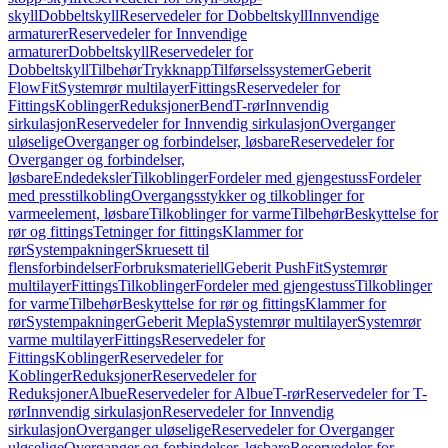
skyll
Dobbeltskyll
Reservedeler for Dobbeltskyll
Innvendige
armaturer
Reservedeler for Innvendige
armaturer
Dobbeltskyll
Reservedeler for
Dobbeltskyll
Tilbehør
Trykknapp
Tilførselssystemer
Geberit
FlowFit
Systemrør multilayer
Fittings
Reservedeler for
Fittings
Koblinger
Reduksjoner
Bend
T-rør
Innvendig
sirkulasjon
Reservedeler for Innvendig sirkulasjon
Overganger
uløselige
Overganger og forbindelser, løsbare
Reservedeler for
Overganger og forbindelser,
løsbare
Endedeksler
Tilkoblinger
Fordeler med gjengestuss
Fordeler
med presstilkobling
Overgangsstykker og tilkoblinger for
varmeelement, løsbare
Tilkoblinger for varme
Tilbehør
Beskyttelse for
rør og fittings
Tetninger for fittings
Klammer for
rør
Systempakninger
Skruesett til
flensforbindelser
Forbruksmateriell
Geberit PushFit
Systemrør
multilayer
Fittings
Tilkoblinger
Fordeler med gjengestuss
Tilkoblinger
for varme
Tilbehør
Beskyttelse for rør og fittings
Klammer for
rør
Systempakninger
Geberit Mepla
Systemrør multilayer
Systemrør
varme multilayer
Fittings
Reservedeler for
Fittings
Koblinger
Reservedeler for
Koblinger
Reduksjoner
Reservedeler for
Reduksjoner
Albue
Reservedeler for Albue
T-rør
Reservedeler for T-
rør
Innvendig sirkulasjon
Reservedeler for Innvendig
sirkulasjon
Overganger uløselige
Reservedeler for Overganger
uløselige
Overganger og forbindelser, løsbare
Reservedeler for