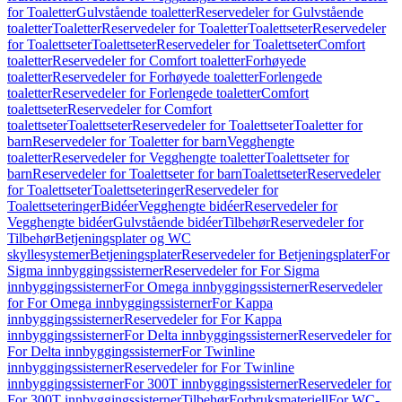
for Toaletter
Gulvstående toaletter
Reservedeler for Gulvstående
toaletter
Toaletter
Reservedeler for Toaletter
Toalettseter
Reservedeler
for Toalettseter
Toalettseter
Reservedeler for Toalettseter
Comfort
toaletter
Reservedeler for Comfort toaletter
Forhøyede
toaletter
Reservedeler for Forhøyede toaletter
Forlengede
toaletter
Reservedeler for Forlengede toaletter
Comfort
toalettseter
Reservedeler for Comfort
toalettseter
Toalettseter
Reservedeler for Toalettseter
Toaletter for
barn
Reservedeler for Toaletter for barn
Vegghengte
toaletter
Reservedeler for Vegghengte toaletter
Toalettseter for
barn
Reservedeler for Toalettseter for barn
Toalettseter
Reservedeler
for Toalettseter
Toalettseteringer
Reservedeler for
Toalettseteringer
Bidéer
Vegghengte bidéer
Reservedeler for
Vegghengte bidéer
Gulvstående bidéer
Tilbehør
Reservedeler for
Tilbehør
Betjeningsplater og WC
skyllesystemer
Betjeningsplater
Reservedeler for Betjeningsplater
For
Sigma innbyggingssisterner
Reservedeler for For Sigma
innbyggingssisterner
For Omega innbyggingssisterner
Reservedeler
for For Omega innbyggingssisterner
For Kappa
innbyggingssisterner
Reservedeler for For Kappa
innbyggingssisterner
For Delta innbyggingssisterner
Reservedeler for
For Delta innbyggingssisterner
For Twinline
innbyggingssisterner
Reservedeler for For Twinline
innbyggingssisterner
For 300T innbyggingssisterner
Reservedeler for
For 300T innbyggingssisterner
Tilbehør
Forbruksmateriell
For WC-