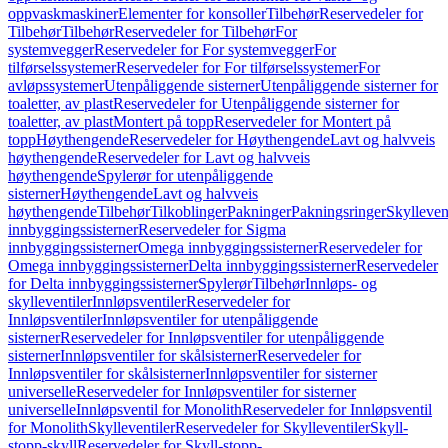
oppvaskmaskiner
Elementer for konsoller
Tilbehør
Reservedeler for
Tilbehør
Tilbehør
Reservedeler for Tilbehør
For
systemvegger
Reservedeler for For systemvegger
For
tilførselssystemer
Reservedeler for For tilførselssystemer
For
avløpssystemer
Utenpåliggende sisterner
Utenpåliggende sisterner for
toaletter, av plast
Reservedeler for Utenpåliggende sisterner for
toaletter, av plast
Montert på topp
Reservedeler for Montert på
topp
Høythengende
Reservedeler for Høythengende
Lavt og halvveis
høythengende
Reservedeler for Lavt og halvveis
høythengende
Spylerør for utenpåliggende
sisterner
Høythengende
Lavt og halvveis
høythengende
Tilbehør
Tilkoblinger
Pakninger
Pakningsringer
Skylleven
innbyggingssisterner
Reservedeler for Sigma
innbyggingssisterner
Omega innbyggingssisterner
Reservedeler for
Omega innbyggingssisterner
Delta innbyggingssisterner
Reservedeler
for Delta innbyggingssisterner
Spylerør
Tilbehør
Innløps- og
skylleventiler
Innløpsventiler
Reservedeler for
Innløpsventiler
Innløpsventiler for utenpåliggende
sisterner
Reservedeler for Innløpsventiler for utenpåliggende
sisterner
Innløpsventiler for skålsisterner
Reservedeler for
Innløpsventiler for skålsisterner
Innløpsventiler for sisterner
universelle
Reservedeler for Innløpsventiler for sisterner
universelle
Innløpsventil for Monolith
Reservedeler for Innløpsventil
for Monolith
Skylleventiler
Reservedeler for Skylleventiler
Skyll-
stopp-skyll
Reservedeler for Skyll-stopp-