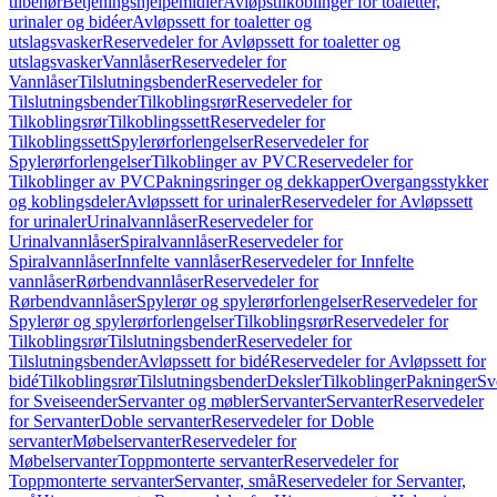
tilbehør
Betjeningshjelpemidler
Avløpstilkoblinger for toaletter,
urinaler og bidéer
Avløpssett for toaletter og
utslagsvasker
Reservedeler for Avløpssett for toaletter og
utslagsvasker
Vannlåser
Reservedeler for
Vannlåser
Tilslutningsbender
Reservedeler for
Tilslutningsbender
Tilkoblingsrør
Reservedeler for
Tilkoblingsrør
Tilkoblingssett
Reservedeler for
Tilkoblingssett
Spylerørforlengelser
Reservedeler for
Spylerørforlengelser
Tilkoblinger av PVC
Reservedeler for
Tilkoblinger av PVC
Pakningsringer og dekkapper
Overgangsstykker
og koblingsdeler
Avløpssett for urinaler
Reservedeler for Avløpssett
for urinaler
Urinalvannlåser
Reservedeler for
Urinalvannlåser
Spiralvannlåser
Reservedeler for
Spiralvannlåser
Innfelte vannlåser
Reservedeler for Innfelte
vannlåser
Rørbendvannlåser
Reservedeler for
Rørbendvannlåser
Spylerør og spylerørforlengelser
Reservedeler for
Spylerør og spylerørforlengelser
Tilkoblingsrør
Reservedeler for
Tilkoblingsrør
Tilslutningsbender
Reservedeler for
Tilslutningsbender
Avløpssett for bidé
Reservedeler for Avløpssett for
bidé
Tilkoblingsrør
Tilslutningsbender
Deksler
Tilkoblinger
Pakninger
Sv
for Sveiseender
Servanter og møbler
Servanter
Servanter
Reservedeler
for Servanter
Doble servanter
Reservedeler for Doble
servanter
Møbelservanter
Reservedeler for
Møbelservanter
Toppmonterte servanter
Reservedeler for
Toppmonterte servanter
Servanter, små
Reservedeler for Servanter,