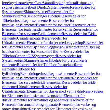
Innebygd røravbryter
T-rør
Vanntilkoplinger
Installasjons- og
skyllesystemer
Geberit Duofix
Systemvegger
Reservedeler for
Systemvegger
Skinnesystemer
Reservedeler for
Skinnesystemer
Bekledninger
Tilbehør
Reservedeler for
Tilbehør
Installasjonselementer
Reservedeler for
Installasjonselementer
Elementer for toaletter
Reservedeler for
Elementer for toaletter
Elementer for servanter
Reservedeler for
Elementer for servanter
Bidé-elementer
Reservedeler for Bidé-
elementer
Urinalelementer
Reservedeler for
Urinalelementer
Elementer for dusjer med veggavløp
Reservedeler
for Elementer for dusjer med veggavløp
Elementer for dusjer og
badekar
Elementer for konsoller
Tilbehør
Reservedeler for
Tilbehør
Geberit GIS
Systemvegger
Reservedeler for
Systemvegger
Skinnesystemer
Tilbehør for prefabrikerte
elementer
Reservedeler for Tilbehør for prefabrikerte
elementer
Tilbehør for
lydisolering
Bekledninger
Installasjonselementer
Reservedeler for
Installasjonselementer
Elementer for servanter
Reservedeler for
Elementer for servanter
Bidé-elementer
Reservedeler for Bidé-
elementer
Urinalelementer
Reservedeler for
Urinalelementer
Elementer for dusjer med veggavløp
Reservedeler
for Elementer for dusjer med veggavløp
Elementer for
dusjer
Elementer for armaturer og apparater
Reservedeler for
Elementer for armaturer og apparater
Elementer for vaske- og
oppvaskmaskiner
Reservedeler for Elementer for vaske- og