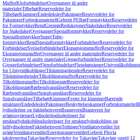
Muffer
Kloforbindelser
Overganger til andre
materialer
Tilbehør
Reservedeler for
Tilbehør
Klammer
Endedeksler
Pakninger
Reservedeler for
Pakninger
Forbruksmateriell
Geberit PE
Rør
Formstykker
Reservedeler
for Formstykker
Bend
Grenrør
Reduksjoner
Stakeluker
Reservedeler
for Stakeluker
Overganger
Spesialformstykker
Reservedeler for
Spesialformstykker
SuperTube-
formstykker
Bend
Spesialformstykker
Forbindelser
Reservedeler for
Forbindelser
Sveiseforbindelser
Ekspansjonsmuffer
Reservedeler for
Ekspansjonsmuffer
Overganger til andre materialer
Reservedeler for
Overganger til andre materialer
Gjengeforbindelser
Reservedeler for
Gjengeforbindelser
Flensforbindelser
Flensbøssinger
Utstyrstilkoblinge
for Utstyrstilkoblinger
Tilslutningsbender
Reservedeler for
Tilslutningsbender
Tilkobliingsmuffer
Reservedeler for
Tilkobliingsmuffer
Tilkoblingsrør
Reservedeler for
Tilkoblingsrør
Rørbendvannlåser
Reservedeler for
Rørbendvannlåser
Spiralvannlåser
Reservedeler for
Spiralvannlåser
Tilbehør
Klammer
Fester for klammer
Bærende
strukturer
Endedeksler
Pakninger
Beskyttelseskapper
Forbruksmateriell
lydisolering og fuktighetsvern
Brannvern
Brannvern for
avløpssystemer
Lydisolering
Isoleringer for
strukturlydutkobling
Isoleringer for strukturlydutkobling og
luftlydisolering
Fuktighetsvern
Tettinger
Ventilatorventiler for
avløp
Ventilatorventiler
Energistoppeventiler
Geberit Pluvia
takdrenering
Takavløp
Reservedeler for Takavløp
Takavløp opptil 12