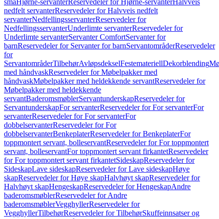
små
Hjørne-servanter
Reservedeler for Hjørne-servanter
Halvveis
nedfelt servanter
Reservedeler for Halvveis nedfelt
servanter
Nedfellingsservanter
Reservedeler for
Nedfellingsservanter
Underlimte servanter
Reservedeler for
Underlimte servanter
Servanter Comfort
Servanter for
barn
Reservedeler for Servanter for barn
Servantområder
Reservedeler
for
Servantområder
Tilbehør
Avløpsdeksel
Festemateriell
Dekorblending
Mø
med håndvask
Reservedeler for Møbelpakker med
håndvask
Møbelpakker med heldekkende servant
Reservedeler for
Møbelpakker med heldekkende
servant
Baderomsmøbler
Servantunderskap
Reservedeler for
Servantunderskap
For servanter
Reservedeler for For servanter
For
servanter
Reservedeler for For servanter
For
dobbelservanter
Reservedeler for For
dobbelservanter
Benkeplater
Reservedeler for Benkeplater
For
toppmontert servant, bolleservant
Reservedeler for For toppmontert
servant, bolleservant
For toppmontert servant firkantet
Reservedeler
for For toppmontert servant firkantet
Sideskap
Reservedeler for
Sideskap
Lave sideskap
Reservedeler for Lave sideskap
Høye
skap
Reservedeler for Høye skap
Halvhøyt skap
Reservedeler for
Halvhøyt skap
Hengeskap
Reservedeler for Hengeskap
Andre
baderomsmøbler
Reservedeler for Andre
baderomsmøbler
Vegghyller
Reservedeler for
Vegghyller
Tilbehør
Reservedeler for Tilbehør
Skuffeinnsatser og