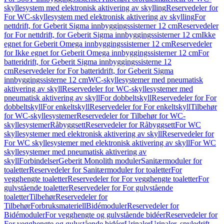
skyllesystem med elektronisk aktivering av skylling
Reservedeler for
For WC-skyllesystem med elektronisk aktivering av skylling
For
nettdrift, for Geberit Sigma innbyggingssisterner 12 cm
Reservedeler
for For nettdrift, for Geberit Sigma innbyggingssisterner 12 cm
Ikke
egnet for Geberit Omega innbyggingssisterner 12 cm
Reservedeler
for Ikke egnet for Geberit Omega innbyggingssisterner 12 cm
For
batteridrift, for Geberit Sigma innbyggingssisterne 12
cm
Reservedeler for For batteridrift, for Geberit Sigma
innbyggingssisterne 12 cm
WC-skyllesystemer med pneumatisk
aktivering av skyll
Reservedeler for WC-skyllesystemer med
pneumatisk aktivering av skyll
For dobbeltskyll
Reservedeler for For
dobbeltskyll
For enkeltskyll
Reservedeler for For enkeltskyll
Tilbehør
for WC-skyllesystemer
Reservedeler for Tilbehør for WC-
skyllesystemer
Råbyggsett
Reservedeler for Råbyggsett
For WC
skyllesystemer med elektronisk aktivering av skyll
Reservedeler for
For WC skyllesystemer med elektronisk aktivering av skyll
For WC
skyllesystemer med pneumatisk aktivering av
skyll
Forbindelser
Geberit Monolith moduler
Sanitærmoduler for
toaletter
Reservedeler for Sanitærmoduler for toaletter
For
vegghengte toaletter
Reservedeler for For vegghengte toaletter
For
gulvstående toaletter
Reservedeler for For gulvstående
toaletter
Tilbehør
Reservedeler for
Tilbehør
Forbruksmateriell
Bidémoduler
Reservedeler for
Bidémoduler
For vegghengte og gulvstående bidéer
Reservedeler for
For vegghengte og gulvstående bidéer
Urinaler
Urinaler, spyledrift,