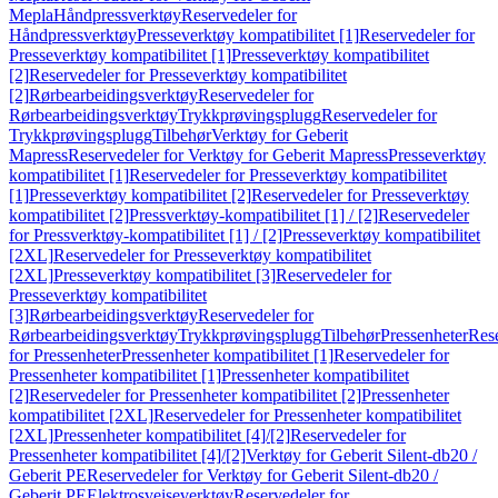
Mepla
Håndpressverktøy
Reservedeler for
Håndpressverktøy
Presseverktøy kompatibilitet [1]
Reservedeler for
Presseverktøy kompatibilitet [1]
Presseverktøy kompatibilitet
[2]
Reservedeler for Presseverktøy kompatibilitet
[2]
Rørbearbeidingsverktøy
Reservedeler for
Rørbearbeidingsverktøy
Trykkprøvingsplugg
Reservedeler for
Trykkprøvingsplugg
Tilbehør
Verktøy for Geberit
Mapress
Reservedeler for Verktøy for Geberit Mapress
Presseverktøy
kompatibilitet [1]
Reservedeler for Presseverktøy kompatibilitet
[1]
Presseverktøy kompatibilitet [2]
Reservedeler for Presseverktøy
kompatibilitet [2]
Pressverktøy-kompatibilitet [1] / [2]
Reservedeler
for Pressverktøy-kompatibilitet [1] / [2]
Presseverktøy kompatibilitet
[2XL]
Reservedeler for Presseverktøy kompatibilitet
[2XL]
Presseverktøy kompatibilitet [3]
Reservedeler for
Presseverktøy kompatibilitet
[3]
Rørbearbeidingsverktøy
Reservedeler for
Rørbearbeidingsverktøy
Trykkprøvingsplugg
Tilbehør
Pressenheter
Res
for Pressenheter
Pressenheter kompatibilitet [1]
Reservedeler for
Pressenheter kompatibilitet [1]
Pressenheter kompatibilitet
[2]
Reservedeler for Pressenheter kompatibilitet [2]
Pressenheter
kompatibilitet [2XL]
Reservedeler for Pressenheter kompatibilitet
[2XL]
Pressenheter kompatibilitet [4]/[2]
Reservedeler for
Pressenheter kompatibilitet [4]/[2]
Verktøy for Geberit Silent-db20 /
Geberit PE
Reservedeler for Verktøy for Geberit Silent-db20 /
Geberit PE
Elektrosveiseverktøy
Reservedeler for