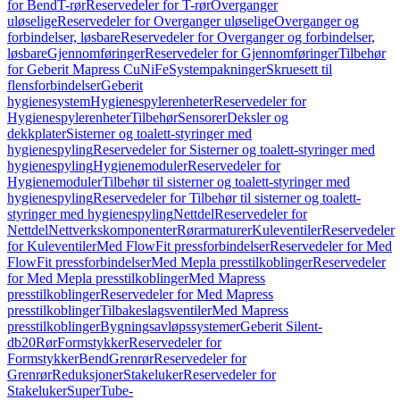
for Bend
T-rør
Reservedeler for T-rør
Overganger
uløselige
Reservedeler for Overganger uløselige
Overganger og
forbindelser, løsbare
Reservedeler for Overganger og forbindelser,
løsbare
Gjennomføringer
Reservedeler for Gjennomføringer
Tilbehør
for Geberit Mapress CuNiFe
Systempakninger
Skruesett til
flensforbindelser
Geberit
hygienesystem
Hygienespylerenheter
Reservedeler for
Hygienespylerenheter
Tilbehør
Sensorer
Deksler og
dekkplater
Sisterner og toalett-styringer med
hygienespyling
Reservedeler for Sisterner og toalett-styringer med
hygienespyling
Hygienemoduler
Reservedeler for
Hygienemoduler
Tilbehør til sisterner og toalett-styringer med
hygienespyling
Reservedeler for Tilbehør til sisterner og toalett-
styringer med hygienespyling
Nettdel
Reservedeler for
Nettdel
Nettverkskomponenter
Rørarmaturer
Kuleventiler
Reservedeler
for Kuleventiler
Med FlowFit pressforbindelser
Reservedeler for Med
FlowFit pressforbindelser
Med Mepla presstilkoblinger
Reservedeler
for Med Mepla presstilkoblinger
Med Mapress
presstilkoblinger
Reservedeler for Med Mapress
presstilkoblinger
Tilbakeslagsventiler
Med Mapress
presstilkoblinger
Bygningsavløpssystemer
Geberit Silent-
db20
Rør
Formstykker
Reservedeler for
Formstykker
Bend
Grenrør
Reservedeler for
Grenrør
Reduksjoner
Stakeluker
Reservedeler for
Stakeluker
SuperTube-