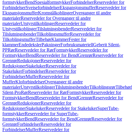
formstykker
Bend
Spesialformstykker
Forbindelser
Reservedeler for
Forbindelser
Sveiseforbindelser
Ekspansjonsmuffer
Reservedeler for
Ekspansjonsmuffer
Kromstålkoblinger
Overganger til andre
materialer
Reservedeler for Overganger til andre
materialer
Utstyrstilkoblinger
Reservedeler for
Utstyrstilkoblinger
Tilslutningsbender
Reservedeler for
Tilslutningsbender
Tilkoblingsmuffer
Reservedeler for
Tilkoblingsmuffer
Tilbehør
Klammer
Fester for
klammer
Endedeksler
Pakninger
Forbruksmateriell
Geberit Silent-
PP
Rør
Reservedeler for Rør
Formstykker
Reservedeler for
Formstykker
Bend
Reservedeler for Bend
Grenrør
Reservedeler for
Grenrør
Reduksjoner
Reservedeler for
Reduksjoner
Stakeluker
Reservedeler for
Stakeluker
Forbindelser
Reservedeler for
Forbindelser
Muffer
Reservedeler for
Muffer
Kloforbindelser
Overganger til andre
materialer
Utstyrstilkoblinger
Tilslutningsbender
Tilkoblingsrør
Tilbehør
Silent-Pro
Rør
Reservedeler for Rør
Formstykker
Reservedeler for
Formstykker
Bend
Reservedeler for Bend
Grenrør
Reservedeler for
Grenrør
Reduksjoner
Reservedeler for
Reduksjoner
Stakeluker
Reservedeler for Stakeluker
SuperTube-
formstykker
Reservedeler for SuperTube-
formstykker
Bend
Reservedeler for Bend
Grenrør
Reservedeler for
Grenrør
Forbindelser
Reservedeler for
Forbindelser
Muffer
Reservedeler for