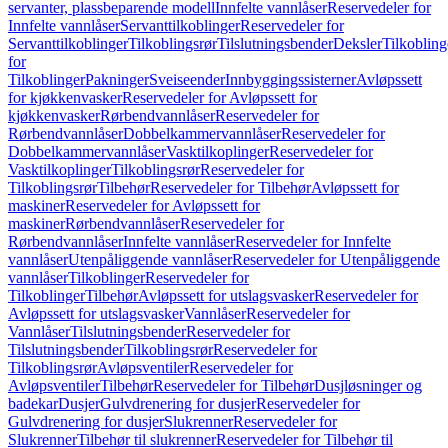
servanter, plassbeparende modell
Innfelte vannlåser
Reservedeler for
Innfelte vannlåser
Servanttilkoblinger
Reservedeler for
Servanttilkoblinger
Tilkoblingsrør
Tilslutningsbender
Deksler
Tilkobling
for
Tilkoblinger
Pakninger
Sveiseender
Innbyggingssisterner
Avløpssett
for kjøkkenvasker
Reservedeler for Avløpssett for
kjøkkenvasker
Rørbendvannlåser
Reservedeler for
Rørbendvannlåser
Dobbelkammervannlåser
Reservedeler for
Dobbelkammervannlåser
Vasktilkoplinger
Reservedeler for
Vasktilkoplinger
Tilkoblingsrør
Reservedeler for
Tilkoblingsrør
Tilbehør
Reservedeler for Tilbehør
Avløpssett for
maskiner
Reservedeler for Avløpssett for
maskiner
Rørbendvannlåser
Reservedeler for
Rørbendvannlåser
Innfelte vannlåser
Reservedeler for Innfelte
vannlåser
Utenpåliggende vannlåser
Reservedeler for Utenpåliggende
vannlåser
Tilkoblinger
Reservedeler for
Tilkoblinger
Tilbehør
Avløpssett for utslagsvasker
Reservedeler for
Avløpssett for utslagsvasker
Vannlåser
Reservedeler for
Vannlåser
Tilslutningsbender
Reservedeler for
Tilslutningsbender
Tilkoblingsrør
Reservedeler for
Tilkoblingsrør
Avløpsventiler
Reservedeler for
Avløpsventiler
Tilbehør
Reservedeler for Tilbehør
Dusjløsninger og
badekar
Dusjer
Gulvdrenering for dusjer
Reservedeler for
Gulvdrenering for dusjer
Slukrenner
Reservedeler for
Slukrenner
Tilbehør til slukrenner
Reservedeler for Tilbehør til