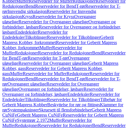
Kobber
Muffer
Reservedeler for Muffer
Reduksjoner
Reservedeler for
Reduksjoner
Bend
Reservedeler for Bend
T-rør
Reservedeler for T-
rør
Innvendig sirkulasjon
Reservedeler for Innvendig
sirkulasjon
Kryss
Reservedeler for Kryss
Overganger
uløselige
Reservedeler for Overganger uløselige
Overganger og
forbindelser, løsbare
Reservedeler for Overganger og forbindelser,
løsbare
Endedeksler
Reservedeler for
Endedeksler
Tilkoblinger
Reservedeler for Tilkoblinger
Geberit
Mapress Kobber, forkrommet
Reservedeler for Geberit Mapress
Kobber, forkrommet
Muffer
Reservedeler for
Muffer
Reduksjoner
Reservedeler for Reduksjoner
Bend
Reservedeler
for Bend
T-rør
Reservedeler for T-rør
Overganger
uløselige
Reservedeler for Overganger uløselige
Geberit Mapress
Kobber, gass
Reservedeler for Geberit Mapress Kobber,
gass
Muffer
Reservedeler for Muffer
Reduksjoner
Reservedeler for
Reduksjoner
Bend
Reservedeler for Bend
T-rør
Reservedeler for T-
rør
Overganger uløselige
Reservedeler for Overganger
uløselige
Overganger og forbindelser, løsbare
Reservedeler for
Overganger og forbindelser, løsbare
Endedeksler
Reservedeler for
Endedeksler
Tilkoblinger
Reservedeler for Tilkoblinger
Tilbehør for
Geberit Mapress Kobber
Beskyttelse for rør og fittings
Klammer for
rør
Systempakninger
Skruesett til flensforbindelser
Geberit Mapress
CuNiFe
Geberit Mapress CuNiFe
Reservedeler for Geberit Mapress
CuNiFe
Systemrør 2.1972
Muffer
Reservedeler for
Muffer
Reduksjoner
Reservedeler for Reduksjoner
Bend
Reservedeler