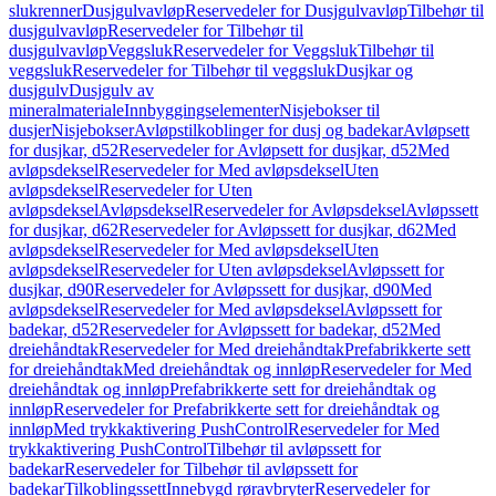
slukrenner
Dusjgulvavløp
Reservedeler for Dusjgulvavløp
Tilbehør til
dusjgulvavløp
Reservedeler for Tilbehør til
dusjgulvavløp
Veggsluk
Reservedeler for Veggsluk
Tilbehør til
veggsluk
Reservedeler for Tilbehør til veggsluk
Dusjkar og
dusjgulv
Dusjgulv av
mineralmateriale
Innbyggingselementer
Nisjebokser til
dusjer
Nisjebokser
Avløpstilkoblinger for dusj og badekar
Avløpsett
for dusjkar, d52
Reservedeler for Avløpsett for dusjkar, d52
Med
avløpsdeksel
Reservedeler for Med avløpsdeksel
Uten
avløpsdeksel
Reservedeler for Uten
avløpsdeksel
Avløpsdeksel
Reservedeler for Avløpsdeksel
Avløpssett
for dusjkar, d62
Reservedeler for Avløpssett for dusjkar, d62
Med
avløpsdeksel
Reservedeler for Med avløpsdeksel
Uten
avløpsdeksel
Reservedeler for Uten avløpsdeksel
Avløpssett for
dusjkar, d90
Reservedeler for Avløpssett for dusjkar, d90
Med
avløpsdeksel
Reservedeler for Med avløpsdeksel
Avløpssett for
badekar, d52
Reservedeler for Avløpssett for badekar, d52
Med
dreiehåndtak
Reservedeler for Med dreiehåndtak
Prefabrikkerte sett
for dreiehåndtak
Med dreiehåndtak og innløp
Reservedeler for Med
dreiehåndtak og innløp
Prefabrikkerte sett for dreiehåndtak og
innløp
Reservedeler for Prefabrikkerte sett for dreiehåndtak og
innløp
Med trykkaktivering PushControl
Reservedeler for Med
trykkaktivering PushControl
Tilbehør til avløpssett for
badekar
Reservedeler for Tilbehør til avløpssett for
badekar
Tilkoblingssett
Innebygd røravbryter
Reservedeler for