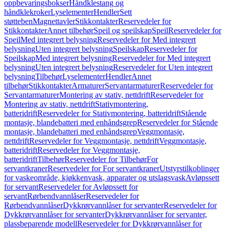
oppbevaringsbokser
Håndklestang og
håndklekroker
Lyselementer
Hendler
Sett
støtteben
Magnettavler
Stikkontakter
Reservedeler for
Stikkontakter
Annet tilbehør
Speil og speilskap
Speil
Reservedeler for
Speil
Med integrert belysning
Reservedeler for Med integrert
belysning
Uten integrert belysning
Speilskap
Reservedeler for
Speilskap
Med integrert belysning
Reservedeler for Med integrert
belysning
Uten integrert belysning
Reservedeler for Uten integrert
belysning
Tilbehør
Lyselementer
Hendler
Annet
tilbehør
Stikkontakter
Armaturer
Servantarmaturer
Reservedeler for
Servantarmaturer
Montering av stativ, nettdrift
Reservedeler for
Montering av stativ, nettdrift
Stativmontering,
batteridrift
Reservedeler for Stativmontering, batteridrift
Stående
montasje, blandebatteri med enhåndsgrep
Reservedeler for Stående
montasje, blandebatteri med enhåndsgrep
Veggmontasje,
nettdrift
Reservedeler for Veggmontasje, nettdrift
Veggmontasje,
batteridrift
Reservedeler for Veggmontasje,
batteridrift
Tilbehør
Reservedeler for Tilbehør
For
servantkraner
Reservedeler for For servantkraner
Utstyrstilkoblinger
for vaskeområde, kjøkkenvask, apparater og utslagsvask
Avløpssett
for servant
Reservedeler for Avløpssett for
servant
Rørbendvannlåser
Reservedeler for
Rørbendvannlåser
Dykkrørvannlåser for servanter
Reservedeler for
Dykkrørvannlåser for servanter
Dykkrørvannlåser for servanter,
plassbeparende modell
Reservedeler for Dykkrørvannlåser for