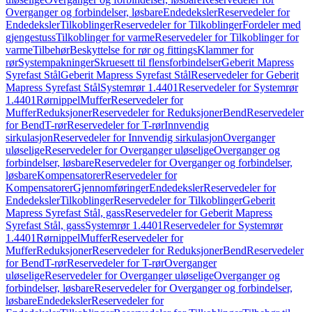
Overganger og forbindelser, løsbare
Endedeksler
Reservedeler for
Endedeksler
Tilkoblinger
Reservedeler for Tilkoblinger
Fordeler med
gjengestuss
Tilkoblinger for varme
Reservedeler for Tilkoblinger for
varme
Tilbehør
Beskyttelse for rør og fittings
Klammer for
rør
Systempakninger
Skruesett til flensforbindelser
Geberit Mapress
Syrefast Stål
Geberit Mapress Syrefast Stål
Reservedeler for Geberit
Mapress Syrefast Stål
Systemrør 1.4401
Reservedeler for Systemrør
1.4401
Rørnippel
Muffer
Reservedeler for
Muffer
Reduksjoner
Reservedeler for Reduksjoner
Bend
Reservedeler
for Bend
T-rør
Reservedeler for T-rør
Innvendig
sirkulasjon
Reservedeler for Innvendig sirkulasjon
Overganger
uløselige
Reservedeler for Overganger uløselige
Overganger og
forbindelser, løsbare
Reservedeler for Overganger og forbindelser,
løsbare
Kompensatorer
Reservedeler for
Kompensatorer
Gjennomføringer
Endedeksler
Reservedeler for
Endedeksler
Tilkoblinger
Reservedeler for Tilkoblinger
Geberit
Mapress Syrefast Stål, gass
Reservedeler for Geberit Mapress
Syrefast Stål, gass
Systemrør 1.4401
Reservedeler for Systemrør
1.4401
Rørnippel
Muffer
Reservedeler for
Muffer
Reduksjoner
Reservedeler for Reduksjoner
Bend
Reservedeler
for Bend
T-rør
Reservedeler for T-rør
Overganger
uløselige
Reservedeler for Overganger uløselige
Overganger og
forbindelser, løsbare
Reservedeler for Overganger og forbindelser,
løsbare
Endedeksler
Reservedeler for