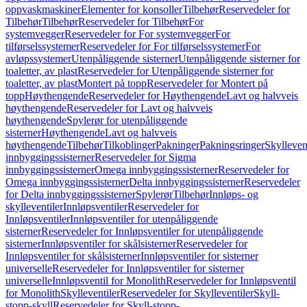
oppvaskmaskiner
Elementer for konsoller
Tilbehør
Reservedeler for
Tilbehør
Tilbehør
Reservedeler for Tilbehør
For
systemvegger
Reservedeler for For systemvegger
For
tilførselssystemer
Reservedeler for For tilførselssystemer
For
avløpssystemer
Utenpåliggende sisterner
Utenpåliggende sisterner for
toaletter, av plast
Reservedeler for Utenpåliggende sisterner for
toaletter, av plast
Montert på topp
Reservedeler for Montert på
topp
Høythengende
Reservedeler for Høythengende
Lavt og halvveis
høythengende
Reservedeler for Lavt og halvveis
høythengende
Spylerør for utenpåliggende
sisterner
Høythengende
Lavt og halvveis
høythengende
Tilbehør
Tilkoblinger
Pakninger
Pakningsringer
Skylleven
innbyggingssisterner
Reservedeler for Sigma
innbyggingssisterner
Omega innbyggingssisterner
Reservedeler for
Omega innbyggingssisterner
Delta innbyggingssisterner
Reservedeler
for Delta innbyggingssisterner
Spylerør
Tilbehør
Innløps- og
skylleventiler
Innløpsventiler
Reservedeler for
Innløpsventiler
Innløpsventiler for utenpåliggende
sisterner
Reservedeler for Innløpsventiler for utenpåliggende
sisterner
Innløpsventiler for skålsisterner
Reservedeler for
Innløpsventiler for skålsisterner
Innløpsventiler for sisterner
universelle
Reservedeler for Innløpsventiler for sisterner
universelle
Innløpsventil for Monolith
Reservedeler for Innløpsventil
for Monolith
Skylleventiler
Reservedeler for Skylleventiler
Skyll-
stopp-skyll
Reservedeler for Skyll-stopp-