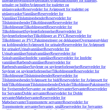
tilbehør
Betjeningshjelpemidler
Avløpstilkoblinger for toaletter,
urinaler og bidéer
Avløpssett for toaletter og
utslagsvasker
Reservedeler for Avløpssett for toaletter og
utslagsvasker
Vannlåser
Reservedeler for
Vannlåser
Tilslutningsbender
Reservedeler for
Tilslutningsbender
Tilkoblingsrør
Reservedeler for
Tilkoblingsrør
Tilkoblingssett
Reservedeler for
Tilkoblingssett
Spylerørforlengelser
Reservedeler for
Spylerørforlengelser
Tilkoblinger av PVC
Reservedeler for
Tilkoblinger av PVC
Pakningsringer og dekkapper
Overgangsstykker
og koblingsdeler
Avløpssett for urinaler
Reservedeler for Avløpssett
for urinaler
Urinalvannlåser
Reservedeler for
Urinalvannlåser
Spiralvannlåser
Reservedeler for
Spiralvannlåser
Innfelte vannlåser
Reservedeler for Innfelte
vannlåser
Rørbendvannlåser
Reservedeler for
Rørbendvannlåser
Spylerør og spylerørforlengelser
Reservedeler for
Spylerør og spylerørforlengelser
Tilkoblingsrør
Reservedeler for
Tilkoblingsrør
Tilslutningsbender
Reservedeler for
Tilslutningsbender
Avløpssett for bidé
Reservedeler for Avløpssett for
bidé
Tilkoblingsrør
Tilslutningsbender
Deksler
Tilkoblinger
Pakninger
Sv
for Sveiseender
Servanter og møbler
Servanter
Servanter
Reservedeler
for Servanter
Doble servanter
Reservedeler for Doble
servanter
Møbelservanter
Reservedeler for
Møbelservanter
Toppmonterte servanter
Reservedeler for
Toppmonterte servanter
Servanter, små
Reservedeler for Servanter,