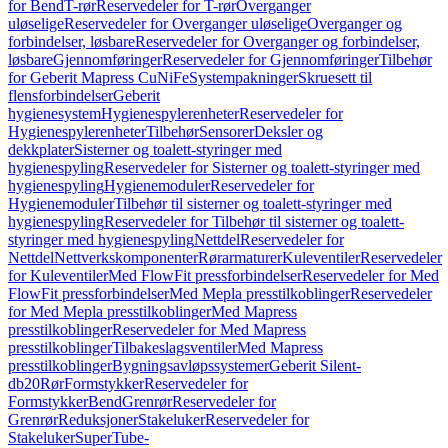
for Bend
T-rør
Reservedeler for T-rør
Overganger
uløselige
Reservedeler for Overganger uløselige
Overganger og
forbindelser, løsbare
Reservedeler for Overganger og forbindelser,
løsbare
Gjennomføringer
Reservedeler for Gjennomføringer
Tilbehør
for Geberit Mapress CuNiFe
Systempakninger
Skruesett til
flensforbindelser
Geberit
hygienesystem
Hygienespylerenheter
Reservedeler for
Hygienespylerenheter
Tilbehør
Sensorer
Deksler og
dekkplater
Sisterner og toalett-styringer med
hygienespyling
Reservedeler for Sisterner og toalett-styringer med
hygienespyling
Hygienemoduler
Reservedeler for
Hygienemoduler
Tilbehør til sisterner og toalett-styringer med
hygienespyling
Reservedeler for Tilbehør til sisterner og toalett-
styringer med hygienespyling
Nettdel
Reservedeler for
Nettdel
Nettverkskomponenter
Rørarmaturer
Kuleventiler
Reservedeler
for Kuleventiler
Med FlowFit pressforbindelser
Reservedeler for Med
FlowFit pressforbindelser
Med Mepla presstilkoblinger
Reservedeler
for Med Mepla presstilkoblinger
Med Mapress
presstilkoblinger
Reservedeler for Med Mapress
presstilkoblinger
Tilbakeslagsventiler
Med Mapress
presstilkoblinger
Bygningsavløpssystemer
Geberit Silent-
db20
Rør
Formstykker
Reservedeler for
Formstykker
Bend
Grenrør
Reservedeler for
Grenrør
Reduksjoner
Stakeluker
Reservedeler for
Stakeluker
SuperTube-