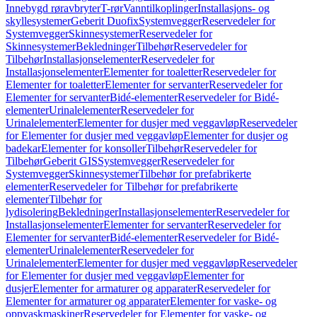
Innebygd røravbryter
T-rør
Vanntilkoplinger
Installasjons- og
skyllesystemer
Geberit Duofix
Systemvegger
Reservedeler for
Systemvegger
Skinnesystemer
Reservedeler for
Skinnesystemer
Bekledninger
Tilbehør
Reservedeler for
Tilbehør
Installasjonselementer
Reservedeler for
Installasjonselementer
Elementer for toaletter
Reservedeler for
Elementer for toaletter
Elementer for servanter
Reservedeler for
Elementer for servanter
Bidé-elementer
Reservedeler for Bidé-
elementer
Urinalelementer
Reservedeler for
Urinalelementer
Elementer for dusjer med veggavløp
Reservedeler
for Elementer for dusjer med veggavløp
Elementer for dusjer og
badekar
Elementer for konsoller
Tilbehør
Reservedeler for
Tilbehør
Geberit GIS
Systemvegger
Reservedeler for
Systemvegger
Skinnesystemer
Tilbehør for prefabrikerte
elementer
Reservedeler for Tilbehør for prefabrikerte
elementer
Tilbehør for
lydisolering
Bekledninger
Installasjonselementer
Reservedeler for
Installasjonselementer
Elementer for servanter
Reservedeler for
Elementer for servanter
Bidé-elementer
Reservedeler for Bidé-
elementer
Urinalelementer
Reservedeler for
Urinalelementer
Elementer for dusjer med veggavløp
Reservedeler
for Elementer for dusjer med veggavløp
Elementer for
dusjer
Elementer for armaturer og apparater
Reservedeler for
Elementer for armaturer og apparater
Elementer for vaske- og
oppvaskmaskiner
Reservedeler for Elementer for vaske- og