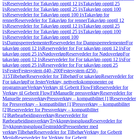
l/s
Reservedeler for Takavløp opptil 12 l/s
Takavløp opptil 25
l/s
Reservedeler for Takavløp opptil 25 l/s
Takavløp oppti 100
l/s
Reservedeler for Takavløp oppti 100 l/s
Takavløp for
renner
Reservedeler for Takavløp for renner
Takavløp opptil 12
l/s
Reservedeler for Takavløp opptil 12 l/s
Takavløp opptil 25
l/s
Reservedeler for Takavløp opptil 25 l/s
Takavløp oppti 100
l/s
Reservedeler for Takavløp oppti 100
l/s
Dampsperreelementer
Reservedeler for Dampsperreelementer
For
takavløp oppti 12 l/s
Reservedeler for For takavløp oppti 12 l/s
For
takavløp oppti 25 l/s
Nødoverløp
Reservedeler for Nødoverløp
For
takavløp oppti 12 l/s
Reservedeler for For takavløp oppti 12 l/s
For
takavløp oppti 25 l/s
Reservedeler for For takavløp oppti 25
l/s
Fester
Festesystem d40–200
Festesystem d250–
315
Tilbehør
Reservedeler for Tilbehør
For takavløp
Reservedeler for
For takavløp
For fester
Verktøy, nettverkskomponenter og
programvare
Verktøy
Verktøy til Geberit FlowFit
Reservedeler for
Verktøy til Geberit FlowFit
Manuelle pressverktøy
Reservedeler for
Manuelle pressverktøy
Pressverktøy – kompatibilitet [1]
Reservedeler
for Pressverktøy – kompatibilitet [1]
Pressverktøy – kompatibilitet
[2]
Reservedeler for Pressverktøy – kompatibilitet
[2]
Rørbearbeidingsverktøy
Reservedeler for
Rørbearbeidingsverktøy
Trykkprøvingsplugg
Reservedeler for
Trykkprøvingsplugg
Testmiddel
Pressenheter med
verktøy
Tilbehør
Reservedeler for Tilbehør
Verktøy for Geberit
Mepla
Reservedeler for Verktøy for Geberit