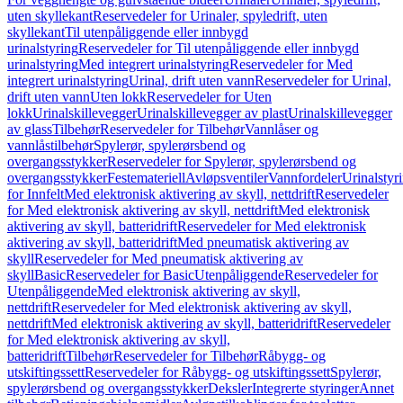
uten skyllekant
Reservedeler for Urinaler, spyledrift, uten
skyllekant
Til utenpåliggende eller innbygd
urinalstyring
Reservedeler for Til utenpåliggende eller innbygd
urinalstyring
Med integrert urinalstyring
Reservedeler for Med
integrert urinalstyring
Urinal, drift uten vann
Reservedeler for Urinal,
drift uten vann
Uten lokk
Reservedeler for Uten
lokk
Urinalskillevegger
Urinalskillevegger av plast
Urinalskillevegger
av glass
Tilbehør
Reservedeler for Tilbehør
Vannlåser og
vannlåstilbehør
Spylerør, spylerørsbend og
overgangsstykker
Reservedeler for Spylerør, spylerørsbend og
overgangsstykker
Festemateriell
Avløpsventiler
Vannfordeler
Urinalstyr
for Innfelt
Med elektronisk aktivering av skyll, nettdrift
Reservedeler
for Med elektronisk aktivering av skyll, nettdrift
Med elektronisk
aktivering av skyll, batteridrift
Reservedeler for Med elektronisk
aktivering av skyll, batteridrift
Med pneumatisk aktivering av
skyll
Reservedeler for Med pneumatisk aktivering av
skyll
Basic
Reservedeler for Basic
Utenpåliggende
Reservedeler for
Utenpåliggende
Med elektronisk aktivering av skyll,
nettdrift
Reservedeler for Med elektronisk aktivering av skyll,
nettdrift
Med elektronisk aktivering av skyll, batteridrift
Reservedeler
for Med elektronisk aktivering av skyll,
batteridrift
Tilbehør
Reservedeler for Tilbehør
Råbygg- og
utskiftingssett
Reservedeler for Råbygg- og utskiftingssett
Spylerør,
spylerørsbend og overgangsstykker
Deksler
Integrerte styringer
Annet