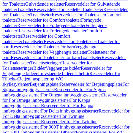
for Toaletter
Gulvstående toaletter
Reservedeler for Gulvstående
toaletter
Toaletter
Reservedeler for Toaletter
Toalettseter
Reservedeler
for Toalettseter
Toalettseter
Reservedeler for Toalettseter
Comfort
toaletter
Reservedeler for Comfort toaletter
Forhøyede
toaletter
Reservedeler for Forhøyede toaletter
Forlengede
toaletter
Reservedeler for Forlengede toaletter
Comfort
toalettseter
Reservedeler for Comfort
toalettseter
Toalettseter
Reservedeler for Toalettseter
Toaletter for
barn
Reservedeler for Toaletter for barn
Vegghengte
toaletter
Reservedeler for Vegghengte toaletter
Toalettseter for
barn
Reservedeler for Toalettseter for barn
Toalettseter
Reservedeler
for Toalettseter
Toalettseteringer
Reservedeler for
Toalettseteringer
Bidéer
Vegghengte bidéer
Reservedeler for
Vegghengte bidéer
Gulvstående bidéer
Tilbehør
Reservedeler for
Tilbehør
Betjeningsplater og WC
skyllesystemer
Betjeningsplater
Reservedeler for Betjeningsplater
For
Sigma innbyggingssisterner
Reservedeler for For Sigma
innbyggingssisterner
For Omega innbyggingssisterner
Reservedeler
for For Omega innbyggingssisterner
For Kappa
innbyggingssisterner
Reservedeler for For Kappa
innbyggingssisterner
For Delta innbyggingssisterner
Reservedeler for
For Delta innbyggingssisterner
For Twinline
innbyggingssisterner
Reservedeler for For Twinline
innbyggingssisterner
For 300T innbyggingssisterner
Reservedeler for
For 300T innbyggingssisterner
Tilbehør
Forbruksmateriell
For WC-