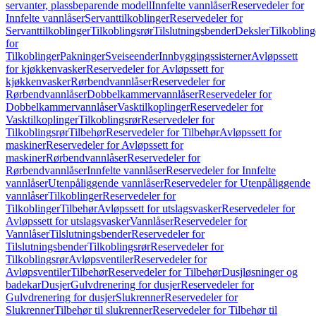
servanter, plassbeparende modell
Innfelte vannlåser
Reservedeler for
Innfelte vannlåser
Servanttilkoblinger
Reservedeler for
Servanttilkoblinger
Tilkoblingsrør
Tilslutningsbender
Deksler
Tilkobling
for
Tilkoblinger
Pakninger
Sveiseender
Innbyggingssisterner
Avløpssett
for kjøkkenvasker
Reservedeler for Avløpssett for
kjøkkenvasker
Rørbendvannlåser
Reservedeler for
Rørbendvannlåser
Dobbelkammervannlåser
Reservedeler for
Dobbelkammervannlåser
Vasktilkoplinger
Reservedeler for
Vasktilkoplinger
Tilkoblingsrør
Reservedeler for
Tilkoblingsrør
Tilbehør
Reservedeler for Tilbehør
Avløpssett for
maskiner
Reservedeler for Avløpssett for
maskiner
Rørbendvannlåser
Reservedeler for
Rørbendvannlåser
Innfelte vannlåser
Reservedeler for Innfelte
vannlåser
Utenpåliggende vannlåser
Reservedeler for Utenpåliggende
vannlåser
Tilkoblinger
Reservedeler for
Tilkoblinger
Tilbehør
Avløpssett for utslagsvasker
Reservedeler for
Avløpssett for utslagsvasker
Vannlåser
Reservedeler for
Vannlåser
Tilslutningsbender
Reservedeler for
Tilslutningsbender
Tilkoblingsrør
Reservedeler for
Tilkoblingsrør
Avløpsventiler
Reservedeler for
Avløpsventiler
Tilbehør
Reservedeler for Tilbehør
Dusjløsninger og
badekar
Dusjer
Gulvdrenering for dusjer
Reservedeler for
Gulvdrenering for dusjer
Slukrenner
Reservedeler for
Slukrenner
Tilbehør til slukrenner
Reservedeler for Tilbehør til