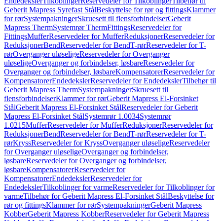
Endedeksler
Tilkoblinger
Reservedeler for Tilkoblinger
Tilbehør til
Geberit Mapress Syrefast Stål
Beskyttelse for rør og fittings
Klammer
for rør
Systempakninger
Skruesett til flensforbindelser
Geberit
Mapress Therm
Systemrør Therm
Fittings
Reservedeler for
Fittings
Muffer
Reservedeler for Muffer
Reduksjoner
Reservedeler for
Reduksjoner
Bend
Reservedeler for Bend
T-rør
Reservedeler for T-
rør
Overganger uløselige
Reservedeler for Overganger
uløselige
Overganger og forbindelser, løsbare
Reservedeler for
Overganger og forbindelser, løsbare
Kompensatorer
Reservedeler for
Kompensatorer
Endedeksler
Reservedeler for Endedeksler
Tilbehør til
Geberit Mapress Therm
Systempakninger
Skruesett til
flensforbindelser
Klammer for rør
Geberit Mapress El-Forsinket
Stål
Geberit Mapress El-Forsinket Stål
Reservedeler for Geberit
Mapress El-Forsinket Stål
Systemrør 1.0034
Systemrør
1.0215
Muffer
Reservedeler for Muffer
Reduksjoner
Reservedeler for
Reduksjoner
Bend
Reservedeler for Bend
T-rør
Reservedeler for T-
rør
Kryss
Reservedeler for Kryss
Overganger uløselige
Reservedeler
for Overganger uløselige
Overganger og forbindelser,
løsbare
Reservedeler for Overganger og forbindelser,
løsbare
Kompensatorer
Reservedeler for
Kompensatorer
Endedeksler
Reservedeler for
Endedeksler
Tilkoblinger for varme
Reservedeler for Tilkoblinger for
varme
Tilbehør for Geberit Mapress El-Forsinket Stål
Beskyttelse for
rør og fittings
Klammer for rør
Systempakninger
Geberit Mapress
Kobber
Geberit Mapress Kobber
Reservedeler for Geberit Mapress