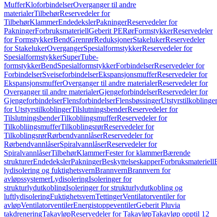
Muffer
Kloforbindelser
Overganger til andre
materialer
Tilbehør
Reservedeler for
Tilbehør
Klammer
Endedeksler
Pakninger
Reservedeler for
Pakninger
Forbruksmateriell
Geberit PE
Rør
Formstykker
Reservedeler
for Formstykker
Bend
Grenrør
Reduksjoner
Stakeluker
Reservedeler
for Stakeluker
Overganger
Spesialformstykker
Reservedeler for
Spesialformstykker
SuperTube-
formstykker
Bend
Spesialformstykker
Forbindelser
Reservedeler for
Forbindelser
Sveiseforbindelser
Ekspansjonsmuffer
Reservedeler for
Ekspansjonsmuffer
Overganger til andre materialer
Reservedeler for
Overganger til andre materialer
Gjengeforbindelser
Reservedeler for
Gjengeforbindelser
Flensforbindelser
Flensbøssinger
Utstyrstilkoblinge
for Utstyrstilkoblinger
Tilslutningsbender
Reservedeler for
Tilslutningsbender
Tilkobliingsmuffer
Reservedeler for
Tilkobliingsmuffer
Tilkoblingsrør
Reservedeler for
Tilkoblingsrør
Rørbendvannlåser
Reservedeler for
Rørbendvannlåser
Spiralvannlåser
Reservedeler for
Spiralvannlåser
Tilbehør
Klammer
Fester for klammer
Bærende
strukturer
Endedeksler
Pakninger
Beskyttelseskapper
Forbruksmateriell
lydisolering og fuktighetsvern
Brannvern
Brannvern for
avløpssystemer
Lydisolering
Isoleringer for
strukturlydutkobling
Isoleringer for strukturlydutkobling og
luftlydisolering
Fuktighetsvern
Tettinger
Ventilatorventiler for
avløp
Ventilatorventiler
Energistoppeventiler
Geberit Pluvia
takdrenering
Takavløp
Reservedeler for Takavløp
Takavløp opptil 12