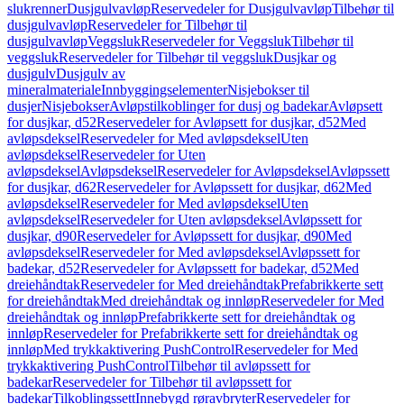
slukrenner
Dusjgulvavløp
Reservedeler for Dusjgulvavløp
Tilbehør til
dusjgulvavløp
Reservedeler for Tilbehør til
dusjgulvavløp
Veggsluk
Reservedeler for Veggsluk
Tilbehør til
veggsluk
Reservedeler for Tilbehør til veggsluk
Dusjkar og
dusjgulv
Dusjgulv av
mineralmateriale
Innbyggingselementer
Nisjebokser til
dusjer
Nisjebokser
Avløpstilkoblinger for dusj og badekar
Avløpsett
for dusjkar, d52
Reservedeler for Avløpsett for dusjkar, d52
Med
avløpsdeksel
Reservedeler for Med avløpsdeksel
Uten
avløpsdeksel
Reservedeler for Uten
avløpsdeksel
Avløpsdeksel
Reservedeler for Avløpsdeksel
Avløpssett
for dusjkar, d62
Reservedeler for Avløpssett for dusjkar, d62
Med
avløpsdeksel
Reservedeler for Med avløpsdeksel
Uten
avløpsdeksel
Reservedeler for Uten avløpsdeksel
Avløpssett for
dusjkar, d90
Reservedeler for Avløpssett for dusjkar, d90
Med
avløpsdeksel
Reservedeler for Med avløpsdeksel
Avløpssett for
badekar, d52
Reservedeler for Avløpssett for badekar, d52
Med
dreiehåndtak
Reservedeler for Med dreiehåndtak
Prefabrikkerte sett
for dreiehåndtak
Med dreiehåndtak og innløp
Reservedeler for Med
dreiehåndtak og innløp
Prefabrikkerte sett for dreiehåndtak og
innløp
Reservedeler for Prefabrikkerte sett for dreiehåndtak og
innløp
Med trykkaktivering PushControl
Reservedeler for Med
trykkaktivering PushControl
Tilbehør til avløpssett for
badekar
Reservedeler for Tilbehør til avløpssett for
badekar
Tilkoblingssett
Innebygd røravbryter
Reservedeler for