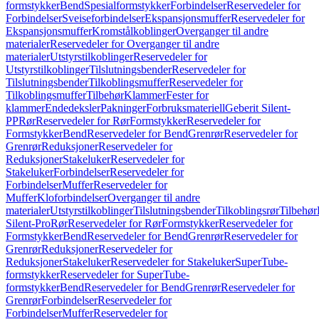
formstykker
Bend
Spesialformstykker
Forbindelser
Reservedeler for
Forbindelser
Sveiseforbindelser
Ekspansjonsmuffer
Reservedeler for
Ekspansjonsmuffer
Kromstålkoblinger
Overganger til andre
materialer
Reservedeler for Overganger til andre
materialer
Utstyrstilkoblinger
Reservedeler for
Utstyrstilkoblinger
Tilslutningsbender
Reservedeler for
Tilslutningsbender
Tilkoblingsmuffer
Reservedeler for
Tilkoblingsmuffer
Tilbehør
Klammer
Fester for
klammer
Endedeksler
Pakninger
Forbruksmateriell
Geberit Silent-
PP
Rør
Reservedeler for Rør
Formstykker
Reservedeler for
Formstykker
Bend
Reservedeler for Bend
Grenrør
Reservedeler for
Grenrør
Reduksjoner
Reservedeler for
Reduksjoner
Stakeluker
Reservedeler for
Stakeluker
Forbindelser
Reservedeler for
Forbindelser
Muffer
Reservedeler for
Muffer
Kloforbindelser
Overganger til andre
materialer
Utstyrstilkoblinger
Tilslutningsbender
Tilkoblingsrør
Tilbehør
Silent-Pro
Rør
Reservedeler for Rør
Formstykker
Reservedeler for
Formstykker
Bend
Reservedeler for Bend
Grenrør
Reservedeler for
Grenrør
Reduksjoner
Reservedeler for
Reduksjoner
Stakeluker
Reservedeler for Stakeluker
SuperTube-
formstykker
Reservedeler for SuperTube-
formstykker
Bend
Reservedeler for Bend
Grenrør
Reservedeler for
Grenrør
Forbindelser
Reservedeler for
Forbindelser
Muffer
Reservedeler for