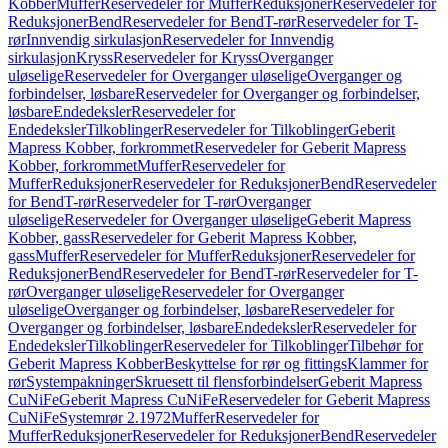
Kobber
Muffer
Reservedeler for Muffer
Reduksjoner
Reservedeler for
Reduksjoner
Bend
Reservedeler for Bend
T-rør
Reservedeler for T-
rør
Innvendig sirkulasjon
Reservedeler for Innvendig
sirkulasjon
Kryss
Reservedeler for Kryss
Overganger
uløselige
Reservedeler for Overganger uløselige
Overganger og
forbindelser, løsbare
Reservedeler for Overganger og forbindelser,
løsbare
Endedeksler
Reservedeler for
Endedeksler
Tilkoblinger
Reservedeler for Tilkoblinger
Geberit
Mapress Kobber, forkrommet
Reservedeler for Geberit Mapress
Kobber, forkrommet
Muffer
Reservedeler for
Muffer
Reduksjoner
Reservedeler for Reduksjoner
Bend
Reservedeler
for Bend
T-rør
Reservedeler for T-rør
Overganger
uløselige
Reservedeler for Overganger uløselige
Geberit Mapress
Kobber, gass
Reservedeler for Geberit Mapress Kobber,
gass
Muffer
Reservedeler for Muffer
Reduksjoner
Reservedeler for
Reduksjoner
Bend
Reservedeler for Bend
T-rør
Reservedeler for T-
rør
Overganger uløselige
Reservedeler for Overganger
uløselige
Overganger og forbindelser, løsbare
Reservedeler for
Overganger og forbindelser, løsbare
Endedeksler
Reservedeler for
Endedeksler
Tilkoblinger
Reservedeler for Tilkoblinger
Tilbehør for
Geberit Mapress Kobber
Beskyttelse for rør og fittings
Klammer for
rør
Systempakninger
Skruesett til flensforbindelser
Geberit Mapress
CuNiFe
Geberit Mapress CuNiFe
Reservedeler for Geberit Mapress
CuNiFe
Systemrør 2.1972
Muffer
Reservedeler for
Muffer
Reduksjoner
Reservedeler for Reduksjoner
Bend
Reservedeler