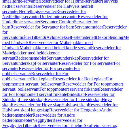
små
Hjørne-servanter
Reservedeler for Hjørne-servanter
Halvveis
nedfelt servanter
Reservedeler for Halvveis nedfelt
servanter
Nedfellingsservanter
Reservedeler for
Nedfellingsservanter
Underlimte servanter
Reservedeler for
Underlimte servanter
Servanter Comfort
Servanter for
barn
Reservedeler for Servanter for barn
Servantområder
Reservedeler
for
Servantområder
Tilbehør
Avløpsdeksel
Festemateriell
Dekorblending
Mø
med håndvask
Reservedeler for Møbelpakker med
håndvask
Møbelpakker med heldekkende servant
Reservedeler for
Møbelpakker med heldekkende
servant
Baderomsmøbler
Servantunderskap
Reservedeler for
Servantunderskap
For servanter
Reservedeler for For servanter
For
servanter
Reservedeler for For servanter
For
dobbelservanter
Reservedeler for For
dobbelservanter
Benkeplater
Reservedeler for Benkeplater
For
toppmontert servant, bolleservant
Reservedeler for For toppmontert
servant, bolleservant
For toppmontert servant firkantet
Reservedeler
for For toppmontert servant firkantet
Sideskap
Reservedeler for
Sideskap
Lave sideskap
Reservedeler for Lave sideskap
Høye
skap
Reservedeler for Høye skap
Halvhøyt skap
Reservedeler for
Halvhøyt skap
Hengeskap
Reservedeler for Hengeskap
Andre
baderomsmøbler
Reservedeler for Andre
baderomsmøbler
Vegghyller
Reservedeler for
Vegghyller
Tilbehør
Reservedeler for Tilbehør
Skuffeinnsatser og