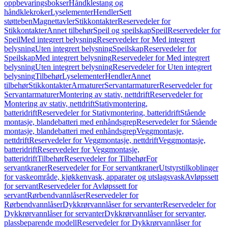
oppbevaringsbokser
Håndklestang og
håndklekroker
Lyselementer
Hendler
Sett
støtteben
Magnettavler
Stikkontakter
Reservedeler for
Stikkontakter
Annet tilbehør
Speil og speilskap
Speil
Reservedeler for
Speil
Med integrert belysning
Reservedeler for Med integrert
belysning
Uten integrert belysning
Speilskap
Reservedeler for
Speilskap
Med integrert belysning
Reservedeler for Med integrert
belysning
Uten integrert belysning
Reservedeler for Uten integrert
belysning
Tilbehør
Lyselementer
Hendler
Annet
tilbehør
Stikkontakter
Armaturer
Servantarmaturer
Reservedeler for
Servantarmaturer
Montering av stativ, nettdrift
Reservedeler for
Montering av stativ, nettdrift
Stativmontering,
batteridrift
Reservedeler for Stativmontering, batteridrift
Stående
montasje, blandebatteri med enhåndsgrep
Reservedeler for Stående
montasje, blandebatteri med enhåndsgrep
Veggmontasje,
nettdrift
Reservedeler for Veggmontasje, nettdrift
Veggmontasje,
batteridrift
Reservedeler for Veggmontasje,
batteridrift
Tilbehør
Reservedeler for Tilbehør
For
servantkraner
Reservedeler for For servantkraner
Utstyrstilkoblinger
for vaskeområde, kjøkkenvask, apparater og utslagsvask
Avløpssett
for servant
Reservedeler for Avløpssett for
servant
Rørbendvannlåser
Reservedeler for
Rørbendvannlåser
Dykkrørvannlåser for servanter
Reservedeler for
Dykkrørvannlåser for servanter
Dykkrørvannlåser for servanter,
plassbeparende modell
Reservedeler for Dykkrørvannlåser for