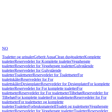
NO
Toaletter og urinaler
Geberit AquaClean dusjtoaletter
Komplette
toaletter
Reservedeler for Komplette toaletter
Vegghengte
toaletter
Reservedeler for Vegghengte toaletter
Gulvstående
toaletter
Reservedeler for Gulvstående
toaletter
Toalettseter
Reservedeler for Toalettseter
For
toalettskåler
Reservedeler for For
toalettskåler
Designplater
Reservedeler for Designplater
For komplette
toaletter
Reservedeler for For komplette toaletter
For
toalettseter
Reservedeler for For toalettseter
Tilbehør
Reservedeler for
Tilbehør
For komplette toaletter
For toalettseter
Reservedeler for For
toalettseter
For toalettseter og komplette
toaletter
Toaletter
Forbruksmateriell
Toalett og toalettseter
Vegghengte
toaletter
Reservedeler for Vegghengte toaletter
Toaletter
Reservedeler