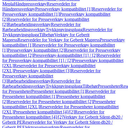
Mepla
Håndpressverktøy
Reservedeler for
Håndpressverktøy
Presseverktøy kompatibilitet [1]
Reservedeler for
Presseverktøy kompatibilitet [1]
Presseverktøy kompatibilitet
[2]
Reservedeler for Presseverktøy kompatibilitet
[2]
Rørbearbeidingsverktøy
Reservedeler for
Rørbearbeidingsverktøy
Trykkprøvingsplugg
Reservedeler for
Trykkprøvingsplugg
Tilbehør
Verktøy for Geberit
Mapress
Reservedeler for Verktøy for Geberit Mapress
Presseverktøy
kompatibilitet [1]
Reservedeler for Presseverktøy kompatibilitet
[1]
Presseverktøy kompatibilitet [2]
Reservedeler for Presseverktøy
kompatibilitet [2]
Pressverktøy-kompatibilitet [1] / [2]
Reservedeler
for Pressverktøy-kompatibilitet [1] / [2]
Presseverktøy kompatibilitet
[2XL]
Reservedeler for Presseverktøy kompatibilitet
[2XL]
Presseverktøy kompatibilitet [3]
Reservedeler for
Presseverktøy kompatibilitet
[3]
Rørbearbeidingsverktøy
Reservedeler for
Rørbearbeidingsverktøy
Trykkprøvingsplugg
Tilbehør
Pressenheter
Res
for Pressenheter
Pressenheter kompatibilitet [1]
Reservedeler for
Pressenheter kompatibilitet [1]
Pressenheter kompatibilitet
[2]
Reservedeler for Pressenheter kompatibilitet [2]
Pressenheter
kompatibilitet [2XL]
Reservedeler for Pressenheter kompatibilitet
[2XL]
Pressenheter kompatibilitet [4]/[2]
Reservedeler for
Pressenheter kompatibilitet [4]/[2]
Verktøy for Geberit Silent-db20 /
Geberit PE
Reservedeler for Verktøy for Geberit Silent-db20 /
Geberit PE
Elektrosveiseverktøy
Reservedeler for