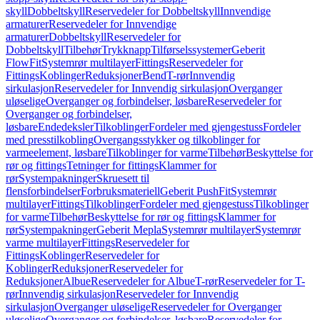
skyll
Dobbeltskyll
Reservedeler for Dobbeltskyll
Innvendige
armaturer
Reservedeler for Innvendige
armaturer
Dobbeltskyll
Reservedeler for
Dobbeltskyll
Tilbehør
Trykknapp
Tilførselssystemer
Geberit
FlowFit
Systemrør multilayer
Fittings
Reservedeler for
Fittings
Koblinger
Reduksjoner
Bend
T-rør
Innvendig
sirkulasjon
Reservedeler for Innvendig sirkulasjon
Overganger
uløselige
Overganger og forbindelser, løsbare
Reservedeler for
Overganger og forbindelser,
løsbare
Endedeksler
Tilkoblinger
Fordeler med gjengestuss
Fordeler
med presstilkobling
Overgangsstykker og tilkoblinger for
varmeelement, løsbare
Tilkoblinger for varme
Tilbehør
Beskyttelse for
rør og fittings
Tetninger for fittings
Klammer for
rør
Systempakninger
Skruesett til
flensforbindelser
Forbruksmateriell
Geberit PushFit
Systemrør
multilayer
Fittings
Tilkoblinger
Fordeler med gjengestuss
Tilkoblinger
for varme
Tilbehør
Beskyttelse for rør og fittings
Klammer for
rør
Systempakninger
Geberit Mepla
Systemrør multilayer
Systemrør
varme multilayer
Fittings
Reservedeler for
Fittings
Koblinger
Reservedeler for
Koblinger
Reduksjoner
Reservedeler for
Reduksjoner
Albue
Reservedeler for Albue
T-rør
Reservedeler for T-
rør
Innvendig sirkulasjon
Reservedeler for Innvendig
sirkulasjon
Overganger uløselige
Reservedeler for Overganger
uløselige
Overganger og forbindelser, løsbare
Reservedeler for