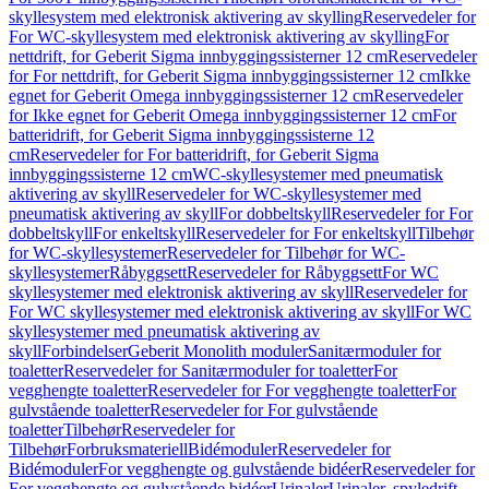
skyllesystem med elektronisk aktivering av skylling
Reservedeler for
For WC-skyllesystem med elektronisk aktivering av skylling
For
nettdrift, for Geberit Sigma innbyggingssisterner 12 cm
Reservedeler
for For nettdrift, for Geberit Sigma innbyggingssisterner 12 cm
Ikke
egnet for Geberit Omega innbyggingssisterner 12 cm
Reservedeler
for Ikke egnet for Geberit Omega innbyggingssisterner 12 cm
For
batteridrift, for Geberit Sigma innbyggingssisterne 12
cm
Reservedeler for For batteridrift, for Geberit Sigma
innbyggingssisterne 12 cm
WC-skyllesystemer med pneumatisk
aktivering av skyll
Reservedeler for WC-skyllesystemer med
pneumatisk aktivering av skyll
For dobbeltskyll
Reservedeler for For
dobbeltskyll
For enkeltskyll
Reservedeler for For enkeltskyll
Tilbehør
for WC-skyllesystemer
Reservedeler for Tilbehør for WC-
skyllesystemer
Råbyggsett
Reservedeler for Råbyggsett
For WC
skyllesystemer med elektronisk aktivering av skyll
Reservedeler for
For WC skyllesystemer med elektronisk aktivering av skyll
For WC
skyllesystemer med pneumatisk aktivering av
skyll
Forbindelser
Geberit Monolith moduler
Sanitærmoduler for
toaletter
Reservedeler for Sanitærmoduler for toaletter
For
vegghengte toaletter
Reservedeler for For vegghengte toaletter
For
gulvstående toaletter
Reservedeler for For gulvstående
toaletter
Tilbehør
Reservedeler for
Tilbehør
Forbruksmateriell
Bidémoduler
Reservedeler for
Bidémoduler
For vegghengte og gulvstående bidéer
Reservedeler for
For vegghengte og gulvstående bidéer
Urinaler
Urinaler, spyledrift,