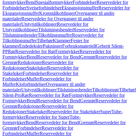
formstykker
Bend
Spesialformstykker
Forbindelser
Reservedeler for
Forbindelser
Sveiseforbindelser
Ekspansjonsmuffer
Reservedeler for
Ekspansjonsmuffer
Kromstålkoblinger
Overganger til andre
materialer
Reservedeler for Overganger til andre
materialer
Utstyrstilkoblinger
Reservedeler for
Utstyrstilkoblinger
Tilslutningsbender
Reservedeler for
Tilslutningsbender
Tilkoblingsmuffer
Reservedeler for
Tilkoblingsmuffer
Tilbehør
Klammer
Fester for
klammer
Endedeksler
Pakninger
Forbruksmateriell
Geberit Silent-
PP
Rør
Reservedeler for Rør
Formstykker
Reservedeler for
Formstykker
Bend
Reservedeler for Bend
Grenrør
Reservedeler for
Grenrør
Reduksjoner
Reservedeler for
Reduksjoner
Stakeluker
Reservedeler for
Stakeluker
Forbindelser
Reservedeler for
Forbindelser
Muffer
Reservedeler for
Muffer
Kloforbindelser
Overganger til andre
materialer
Utstyrstilkoblinger
Tilslutningsbender
Tilkoblingsrør
Tilbehør
Silent-Pro
Rør
Reservedeler for Rør
Formstykker
Reservedeler for
Formstykker
Bend
Reservedeler for Bend
Grenrør
Reservedeler for
Grenrør
Reduksjoner
Reservedeler for
Reduksjoner
Stakeluker
Reservedeler for Stakeluker
SuperTube-
formstykker
Reservedeler for SuperTube-
formstykker
Bend
Reservedeler for Bend
Grenrør
Reservedeler for
Grenrør
Forbindelser
Reservedeler for
Forbindelser
Muffer
Reservedeler for