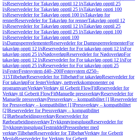
l/s
Reservedeler for Takavløp opptil 12 l/s
Takavløp opptil 25
l/s
Reservedeler for Takavløp opptil 25 l/s
Takavløp oppti 100
l/s
Reservedeler for Takavløp oppti 100 l/s
Takavløp for
renner
Reservedeler for Takavløp for renner
Takavløp opptil 12
l/s
Reservedeler for Takavløp opptil 12 l/s
Takavløp opptil 25
l/s
Reservedeler for Takavløp opptil 25 l/s
Takavløp oppti 100
l/s
Reservedeler for Takavløp oppti 100
l/s
Dampsperreelementer
Reservedeler for Dampsperreelementer
For
takavløp oppti 12 l/s
Reservedeler for For takavløp oppti 12 l/s
For
takavløp oppti 25 l/s
Nødoverløp
Reservedeler for Nødoverløp
For
takavløp oppti 12 l/s
Reservedeler for For takavløp oppti 12 l/s
For
takavløp oppti 25 l/s
Reservedeler for For takavløp oppti 25
l/s
Fester
Festesystem d40–200
Festesystem d250–
315
Tilbehør
Reservedeler for Tilbehør
For takavløp
Reservedeler for
For takavløp
For fester
Verktøy, nettverkskomponenter og
programvare
Verktøy
Verktøy til Geberit FlowFit
Reservedeler for
Verktøy til Geberit FlowFit
Manuelle pressverktøy
Reservedeler for
Manuelle pressverktøy
Pressverktøy – kompatibilitet [1]
Reservedeler
for Pressverktøy – kompatibilitet [1]
Pressverktøy – kompatibilitet
[2]
Reservedeler for Pressverktøy – kompatibilitet
[2]
Rørbearbeidingsverktøy
Reservedeler for
Rørbearbeidingsverktøy
Trykkprøvingsplugg
Reservedeler for
Trykkprøvingsplugg
Testmiddel
Pressenheter med
verktøy
Tilbehør
Reservedeler for Tilbehør
Verktøy for Geberit
Mepla
Reservedeler for Verktøy for Geberit