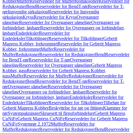
Kobber
Muffer
Reservedeler for Muffer
Reduksjoner
Reservedeler for
Reduksjoner
Bend
Reservedeler for Bend
T-rør
Reservedeler for T-
rør
Innvendig sirkulasjon
Reservedeler for Innvendig
sirkulasjon
Kryss
Reservedeler for Kryss
Overganger
uløselige
Reservedeler for Overganger uløselige
Overganger og
forbindelser, løsbare
Reservedeler for Overganger og forbindelser,
løsbare
Endedeksler
Reservedeler for
Endedeksler
Tilkoblinger
Reservedeler for Tilkoblinger
Geberit
Mapress Kobber, forkrommet
Reservedeler for Geberit Mapress
Kobber, forkrommet
Muffer
Reservedeler for
Muffer
Reduksjoner
Reservedeler for Reduksjoner
Bend
Reservedeler
for Bend
T-rør
Reservedeler for T-rør
Overganger
uløselige
Reservedeler for Overganger uløselige
Geberit Mapress
Kobber, gass
Reservedeler for Geberit Mapress Kobber,
gass
Muffer
Reservedeler for Muffer
Reduksjoner
Reservedeler for
Reduksjoner
Bend
Reservedeler for Bend
T-rør
Reservedeler for T-
rør
Overganger uløselige
Reservedeler for Overganger
uløselige
Overganger og forbindelser, løsbare
Reservedeler for
Overganger og forbindelser, løsbare
Endedeksler
Reservedeler for
Endedeksler
Tilkoblinger
Reservedeler for Tilkoblinger
Tilbehør for
Geberit Mapress Kobber
Beskyttelse for rør og fittings
Klammer for
rør
Systempakninger
Skruesett til flensforbindelser
Geberit Mapress
CuNiFe
Geberit Mapress CuNiFe
Reservedeler for Geberit Mapress
CuNiFe
Systemrør 2.1972
Muffer
Reservedeler for
Muffer
Reduksjoner
Reservedeler for Reduksjoner
Bend
Reservedeler