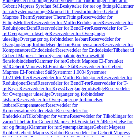
Endedeksler
Tilkoblinger
Reservedeler for Tilkoblinger
Tilbehør til
Geberit Mapress Syrefast Stål
Beskyttelse for rør og fittings
Klammer
for rør
Systempakninger
Skruesett til flensforbindelser
Geberit
Mapress Therm
Systemrør Therm
Fittings
Reservedeler for
Fittings
Muffer
Reservedeler for Muffer
Reduksjoner
Reservedeler for
Reduksjoner
Bend
Reservedeler for Bend
T-rør
Reservedeler for T-
rør
Overganger uløselige
Reservedeler for Overganger
uløselige
Overganger og forbindelser, løsbare
Reservedeler for
Overganger og forbindelser, løsbare
Kompensatorer
Reservedeler for
Kompensatorer
Endedeksler
Reservedeler for Endedeksler
Tilbehør til
Geberit Mapress Therm
Systempakninger
Skruesett til
flensforbindelser
Klammer for rør
Geberit Mapress El-Forsinket
Stål
Geberit Mapress El-Forsinket Stål
Reservedeler for Geberit
Mapress El-Forsinket Stål
Systemrør 1.0034
Systemrør
1.0215
Muffer
Reservedeler for Muffer
Reduksjoner
Reservedeler for
Reduksjoner
Bend
Reservedeler for Bend
T-rør
Reservedeler for T-
rør
Kryss
Reservedeler for Kryss
Overganger uløselige
Reservedeler
for Overganger uløselige
Overganger og forbindelser,
løsbare
Reservedeler for Overganger og forbindelser,
løsbare
Kompensatorer
Reservedeler for
Kompensatorer
Endedeksler
Reservedeler for
Endedeksler
Tilkoblinger for varme
Reservedeler for Tilkoblinger for
varme
Tilbehør for Geberit Mapress El-Forsinket Stål
Beskyttelse for
rør og fittings
Klammer for rør
Systempakninger
Geberit Mapress
Kobber
Geberit Mapress Kobber
Reservedeler for Geberit Mapress