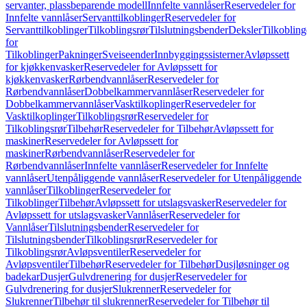
servanter, plassbeparende modell
Innfelte vannlåser
Reservedeler for
Innfelte vannlåser
Servanttilkoblinger
Reservedeler for
Servanttilkoblinger
Tilkoblingsrør
Tilslutningsbender
Deksler
Tilkobling
for
Tilkoblinger
Pakninger
Sveiseender
Innbyggingssisterner
Avløpssett
for kjøkkenvasker
Reservedeler for Avløpssett for
kjøkkenvasker
Rørbendvannlåser
Reservedeler for
Rørbendvannlåser
Dobbelkammervannlåser
Reservedeler for
Dobbelkammervannlåser
Vasktilkoplinger
Reservedeler for
Vasktilkoplinger
Tilkoblingsrør
Reservedeler for
Tilkoblingsrør
Tilbehør
Reservedeler for Tilbehør
Avløpssett for
maskiner
Reservedeler for Avløpssett for
maskiner
Rørbendvannlåser
Reservedeler for
Rørbendvannlåser
Innfelte vannlåser
Reservedeler for Innfelte
vannlåser
Utenpåliggende vannlåser
Reservedeler for Utenpåliggende
vannlåser
Tilkoblinger
Reservedeler for
Tilkoblinger
Tilbehør
Avløpssett for utslagsvasker
Reservedeler for
Avløpssett for utslagsvasker
Vannlåser
Reservedeler for
Vannlåser
Tilslutningsbender
Reservedeler for
Tilslutningsbender
Tilkoblingsrør
Reservedeler for
Tilkoblingsrør
Avløpsventiler
Reservedeler for
Avløpsventiler
Tilbehør
Reservedeler for Tilbehør
Dusjløsninger og
badekar
Dusjer
Gulvdrenering for dusjer
Reservedeler for
Gulvdrenering for dusjer
Slukrenner
Reservedeler for
Slukrenner
Tilbehør til slukrenner
Reservedeler for Tilbehør til