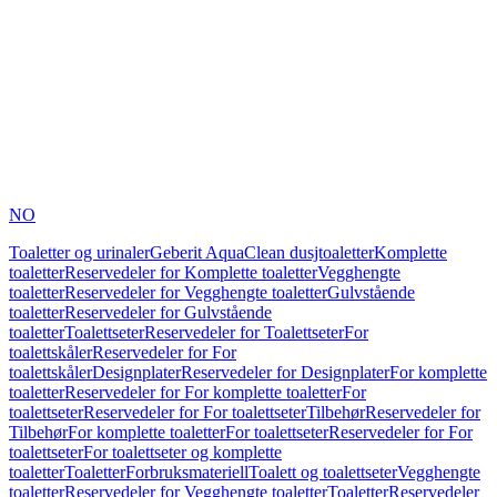
NO
Toaletter og urinaler
Geberit AquaClean dusjtoaletter
Komplette
toaletter
Reservedeler for Komplette toaletter
Vegghengte
toaletter
Reservedeler for Vegghengte toaletter
Gulvstående
toaletter
Reservedeler for Gulvstående
toaletter
Toalettseter
Reservedeler for Toalettseter
For
toalettskåler
Reservedeler for For
toalettskåler
Designplater
Reservedeler for Designplater
For komplette
toaletter
Reservedeler for For komplette toaletter
For
toalettseter
Reservedeler for For toalettseter
Tilbehør
Reservedeler for
Tilbehør
For komplette toaletter
For toalettseter
Reservedeler for For
toalettseter
For toalettseter og komplette
toaletter
Toaletter
Forbruksmateriell
Toalett og toalettseter
Vegghengte
toaletter
Reservedeler for Vegghengte toaletter
Toaletter
Reservedeler