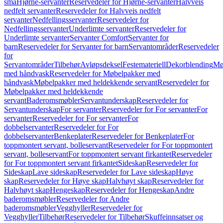
små
Hjørne-servanter
Reservedeler for Hjørne-servanter
Halvveis
nedfelt servanter
Reservedeler for Halvveis nedfelt
servanter
Nedfellingsservanter
Reservedeler for
Nedfellingsservanter
Underlimte servanter
Reservedeler for
Underlimte servanter
Servanter Comfort
Servanter for
barn
Reservedeler for Servanter for barn
Servantområder
Reservedeler
for
Servantområder
Tilbehør
Avløpsdeksel
Festemateriell
Dekorblending
Mø
med håndvask
Reservedeler for Møbelpakker med
håndvask
Møbelpakker med heldekkende servant
Reservedeler for
Møbelpakker med heldekkende
servant
Baderomsmøbler
Servantunderskap
Reservedeler for
Servantunderskap
For servanter
Reservedeler for For servanter
For
servanter
Reservedeler for For servanter
For
dobbelservanter
Reservedeler for For
dobbelservanter
Benkeplater
Reservedeler for Benkeplater
For
toppmontert servant, bolleservant
Reservedeler for For toppmontert
servant, bolleservant
For toppmontert servant firkantet
Reservedeler
for For toppmontert servant firkantet
Sideskap
Reservedeler for
Sideskap
Lave sideskap
Reservedeler for Lave sideskap
Høye
skap
Reservedeler for Høye skap
Halvhøyt skap
Reservedeler for
Halvhøyt skap
Hengeskap
Reservedeler for Hengeskap
Andre
baderomsmøbler
Reservedeler for Andre
baderomsmøbler
Vegghyller
Reservedeler for
Vegghyller
Tilbehør
Reservedeler for Tilbehør
Skuffeinnsatser og