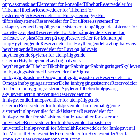
oppvaskmaskiner
Elementer for konsoller
Tilbehør
Reservedeler for
Tilbehør
Tilbehør
Reservedeler for Tilbehør
For
systemvegger
Reservedeler for For systemvegger
For
tilførselssystemer
Reservedeler for For tilførselssystemer
For
avløpssystemer
Utenpåliggende sisterner
Utenpåliggende sisterner for
toaletter, av plast
Reservedeler for Utenpåliggende sisterner for
toaletter, av plast
Montert på topp
Reservedeler for Montert på
topp
Høythengende
Reservedeler for Høythengende
Lavt og halvveis
høythengende
Reservedeler for Lavt og halvveis
høythengende
Spylerør for utenpåliggende
sisterner
Høythengende
Lavt og halvveis
høythengende
Tilbehør
Tilkoblinger
Pakninger
Pakningsringer
Skylleven
innbyggingssisterner
Reservedeler for Sigma
innbyggingssisterner
Omega innbyggingssisterner
Reservedeler for
Omega innbyggingssisterner
Delta innbyggingssisterner
Reservedeler
for Delta innbyggingssisterner
Spylerør
Tilbehør
Innløps- og
skylleventiler
Innløpsventiler
Reservedeler for
Innløpsventiler
Innløpsventiler for utenpåliggende
sisterner
Reservedeler for Innløpsventiler for utenpåliggende
sisterner
Innløpsventiler for skålsisterner
Reservedeler for
Innløpsventiler for skålsisterner
Innløpsventiler for sisterner
universelle
Reservedeler for Innløpsventiler for sisterner
universelle
Innløpsventil for Monolith
Reservedeler for Innløpsventil
for Monolith
Skylleventiler
Reservedeler for Skylleventiler
Skyll-
stopp-skyll
Reservedeler for Skyll-stopp-