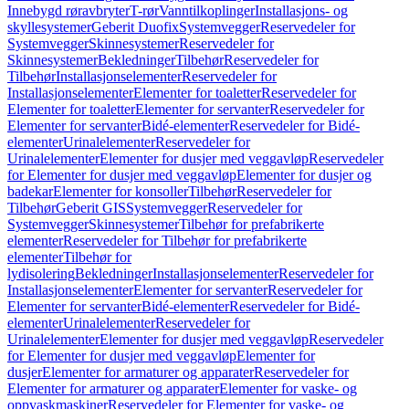
Innebygd røravbryter
T-rør
Vanntilkoplinger
Installasjons- og
skyllesystemer
Geberit Duofix
Systemvegger
Reservedeler for
Systemvegger
Skinnesystemer
Reservedeler for
Skinnesystemer
Bekledninger
Tilbehør
Reservedeler for
Tilbehør
Installasjonselementer
Reservedeler for
Installasjonselementer
Elementer for toaletter
Reservedeler for
Elementer for toaletter
Elementer for servanter
Reservedeler for
Elementer for servanter
Bidé-elementer
Reservedeler for Bidé-
elementer
Urinalelementer
Reservedeler for
Urinalelementer
Elementer for dusjer med veggavløp
Reservedeler
for Elementer for dusjer med veggavløp
Elementer for dusjer og
badekar
Elementer for konsoller
Tilbehør
Reservedeler for
Tilbehør
Geberit GIS
Systemvegger
Reservedeler for
Systemvegger
Skinnesystemer
Tilbehør for prefabrikerte
elementer
Reservedeler for Tilbehør for prefabrikerte
elementer
Tilbehør for
lydisolering
Bekledninger
Installasjonselementer
Reservedeler for
Installasjonselementer
Elementer for servanter
Reservedeler for
Elementer for servanter
Bidé-elementer
Reservedeler for Bidé-
elementer
Urinalelementer
Reservedeler for
Urinalelementer
Elementer for dusjer med veggavløp
Reservedeler
for Elementer for dusjer med veggavløp
Elementer for
dusjer
Elementer for armaturer og apparater
Reservedeler for
Elementer for armaturer og apparater
Elementer for vaske- og
oppvaskmaskiner
Reservedeler for Elementer for vaske- og