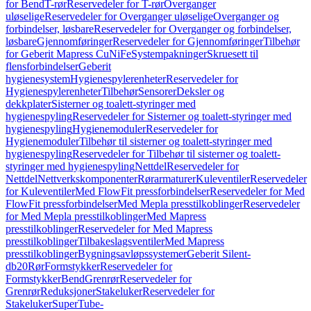
for Bend
T-rør
Reservedeler for T-rør
Overganger
uløselige
Reservedeler for Overganger uløselige
Overganger og
forbindelser, løsbare
Reservedeler for Overganger og forbindelser,
løsbare
Gjennomføringer
Reservedeler for Gjennomføringer
Tilbehør
for Geberit Mapress CuNiFe
Systempakninger
Skruesett til
flensforbindelser
Geberit
hygienesystem
Hygienespylerenheter
Reservedeler for
Hygienespylerenheter
Tilbehør
Sensorer
Deksler og
dekkplater
Sisterner og toalett-styringer med
hygienespyling
Reservedeler for Sisterner og toalett-styringer med
hygienespyling
Hygienemoduler
Reservedeler for
Hygienemoduler
Tilbehør til sisterner og toalett-styringer med
hygienespyling
Reservedeler for Tilbehør til sisterner og toalett-
styringer med hygienespyling
Nettdel
Reservedeler for
Nettdel
Nettverkskomponenter
Rørarmaturer
Kuleventiler
Reservedeler
for Kuleventiler
Med FlowFit pressforbindelser
Reservedeler for Med
FlowFit pressforbindelser
Med Mepla presstilkoblinger
Reservedeler
for Med Mepla presstilkoblinger
Med Mapress
presstilkoblinger
Reservedeler for Med Mapress
presstilkoblinger
Tilbakeslagsventiler
Med Mapress
presstilkoblinger
Bygningsavløpssystemer
Geberit Silent-
db20
Rør
Formstykker
Reservedeler for
Formstykker
Bend
Grenrør
Reservedeler for
Grenrør
Reduksjoner
Stakeluker
Reservedeler for
Stakeluker
SuperTube-