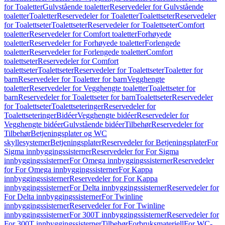
for Toaletter
Gulvstående toaletter
Reservedeler for Gulvstående
toaletter
Toaletter
Reservedeler for Toaletter
Toalettseter
Reservedeler
for Toalettseter
Toalettseter
Reservedeler for Toalettseter
Comfort
toaletter
Reservedeler for Comfort toaletter
Forhøyede
toaletter
Reservedeler for Forhøyede toaletter
Forlengede
toaletter
Reservedeler for Forlengede toaletter
Comfort
toalettseter
Reservedeler for Comfort
toalettseter
Toalettseter
Reservedeler for Toalettseter
Toaletter for
barn
Reservedeler for Toaletter for barn
Vegghengte
toaletter
Reservedeler for Vegghengte toaletter
Toalettseter for
barn
Reservedeler for Toalettseter for barn
Toalettseter
Reservedeler
for Toalettseter
Toalettseteringer
Reservedeler for
Toalettseteringer
Bidéer
Vegghengte bidéer
Reservedeler for
Vegghengte bidéer
Gulvstående bidéer
Tilbehør
Reservedeler for
Tilbehør
Betjeningsplater og WC
skyllesystemer
Betjeningsplater
Reservedeler for Betjeningsplater
For
Sigma innbyggingssisterner
Reservedeler for For Sigma
innbyggingssisterner
For Omega innbyggingssisterner
Reservedeler
for For Omega innbyggingssisterner
For Kappa
innbyggingssisterner
Reservedeler for For Kappa
innbyggingssisterner
For Delta innbyggingssisterner
Reservedeler for
For Delta innbyggingssisterner
For Twinline
innbyggingssisterner
Reservedeler for For Twinline
innbyggingssisterner
For 300T innbyggingssisterner
Reservedeler for
For 300T innbyggingssisterner
Tilbehør
Forbruksmateriell
For WC-