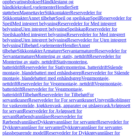
oppbevaringsbokser
Håndklestang og
håndklekroker
Lyselementer
Hendler
Sett
støtteben
Magnettavler
Stikkontakter
Reservedeler for
Stikkontakter
Annet tilbehør
Speil og speilskap
Speil
Reservedeler for
Speil
Med integrert belysning
Reservedeler for Med integrert
belysning
Uten integrert belysning
Speilskap
Reservedeler for
Speilskap
Med integrert belysning
Reservedeler for Med integrert
belysning
Uten integrert belysning
Reservedeler for Uten integrert
belysning
Tilbehør
Lyselementer
Hendler
Annet
tilbehør
Stikkontakter
Armaturer
Servantarmaturer
Reservedeler for
Servantarmaturer
Montering av stativ, nettdrift
Reservedeler for
Montering av stativ, nettdrift
Stativmontering,
batteridrift
Reservedeler for Stativmontering, batteridrift
Stående
montasje, blandebatteri med enhåndsgrep
Reservedeler for Stående
montasje, blandebatteri med enhåndsgrep
Veggmontasje,
nettdrift
Reservedeler for Veggmontasje, nettdrift
Veggmontasje,
batteridrift
Reservedeler for Veggmontasje,
batteridrift
Tilbehør
Reservedeler for Tilbehør
For
servantkraner
Reservedeler for For servantkraner
Utstyrstilkoblinger
for vaskeområde, kjøkkenvask, apparater og utslagsvask
Avløpssett
for servant
Reservedeler for Avløpssett for
servant
Rørbendvannlåser
Reservedeler for
Rørbendvannlåser
Dykkrørvannlåser for servanter
Reservedeler for
Dykkrørvannlåser for servanter
Dykkrørvannlåser for servanter,
plassbeparende modell
Reservedeler for Dykkrørvannlåser for