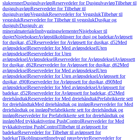
slukrenner
Dusjgulvavløp
Reservedeler for Dusjgulvavløp
Tilbehør til
dusjgulvavløp
Reservedeler for Tilbehør til
dusjgulvavløp
Veggsluk
Reservedeler for Veggsluk
Tilbehør til
veggsluk
Reservedeler for Tilbehør til veggsluk
Dusjkar og
dusjgulv
Dusjgulv av
mineralmateriale
Innbyggingselementer
Nisjebokser til
dusjer
Nisjebokser
Avløpstilkoblinger for dusj og badekar
Avløpsett
for dusjkar, d52
Reservedeler for Avløpsett for dusjkar, d52
Med
avløpsdeksel
Reservedeler for Med avløpsdeksel
Uten
avløpsdeksel
Reservedeler for Uten
avløpsdeksel
Avløpsdeksel
Reservedeler for Avløpsdeksel
Avløpssett
for dusjkar, d62
Reservedeler for Avløpssett for dusjkar, d62
Med
avløpsdeksel
Reservedeler for Med avløpsdeksel
Uten
avløpsdeksel
Reservedeler for Uten avløpsdeksel
Avløpssett for
dusjkar, d90
Reservedeler for Avløpssett for dusjkar, d90
Med
avløpsdeksel
Reservedeler for Med avløpsdeksel
Avløpssett for
badekar, d52
Reservedeler for Avløpssett for badekar, d52
Med
dreiehåndtak
Reservedeler for Med dreiehåndtak
Prefabrikkerte sett
for dreiehåndtak
Med dreiehåndtak og innløp
Reservedeler for Med
dreiehåndtak og innløp
Prefabrikkerte sett for dreiehåndtak og
innløp
Reservedeler for Prefabrikkerte sett for dreiehåndtak og
innløp
Med trykkaktivering PushControl
Reservedeler for Med
trykkaktivering PushControl
Tilbehør til avløpssett for
badekar
Reservedeler for Tilbehør til avløpssett for
badekar
Tilkoblingssett
Innebygd røravbryter
Reservedeler for