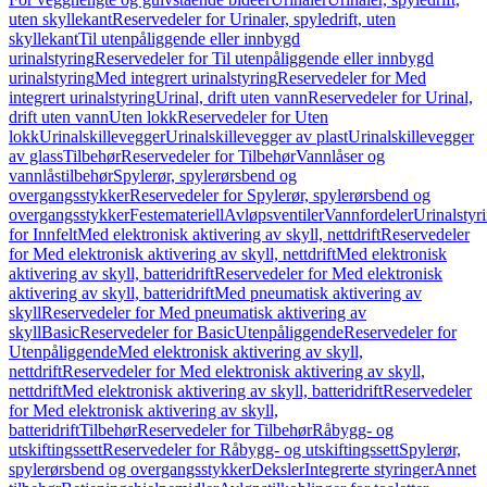
uten skyllekant
Reservedeler for Urinaler, spyledrift, uten
skyllekant
Til utenpåliggende eller innbygd
urinalstyring
Reservedeler for Til utenpåliggende eller innbygd
urinalstyring
Med integrert urinalstyring
Reservedeler for Med
integrert urinalstyring
Urinal, drift uten vann
Reservedeler for Urinal,
drift uten vann
Uten lokk
Reservedeler for Uten
lokk
Urinalskillevegger
Urinalskillevegger av plast
Urinalskillevegger
av glass
Tilbehør
Reservedeler for Tilbehør
Vannlåser og
vannlåstilbehør
Spylerør, spylerørsbend og
overgangsstykker
Reservedeler for Spylerør, spylerørsbend og
overgangsstykker
Festemateriell
Avløpsventiler
Vannfordeler
Urinalstyr
for Innfelt
Med elektronisk aktivering av skyll, nettdrift
Reservedeler
for Med elektronisk aktivering av skyll, nettdrift
Med elektronisk
aktivering av skyll, batteridrift
Reservedeler for Med elektronisk
aktivering av skyll, batteridrift
Med pneumatisk aktivering av
skyll
Reservedeler for Med pneumatisk aktivering av
skyll
Basic
Reservedeler for Basic
Utenpåliggende
Reservedeler for
Utenpåliggende
Med elektronisk aktivering av skyll,
nettdrift
Reservedeler for Med elektronisk aktivering av skyll,
nettdrift
Med elektronisk aktivering av skyll, batteridrift
Reservedeler
for Med elektronisk aktivering av skyll,
batteridrift
Tilbehør
Reservedeler for Tilbehør
Råbygg- og
utskiftingssett
Reservedeler for Råbygg- og utskiftingssett
Spylerør,
spylerørsbend og overgangsstykker
Deksler
Integrerte styringer
Annet