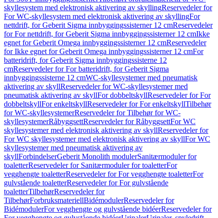
skyllesystem med elektronisk aktivering av skylling
Reservedeler for
For WC-skyllesystem med elektronisk aktivering av skylling
For
nettdrift, for Geberit Sigma innbyggingssisterner 12 cm
Reservedeler
for For nettdrift, for Geberit Sigma innbyggingssisterner 12 cm
Ikke
egnet for Geberit Omega innbyggingssisterner 12 cm
Reservedeler
for Ikke egnet for Geberit Omega innbyggingssisterner 12 cm
For
batteridrift, for Geberit Sigma innbyggingssisterne 12
cm
Reservedeler for For batteridrift, for Geberit Sigma
innbyggingssisterne 12 cm
WC-skyllesystemer med pneumatisk
aktivering av skyll
Reservedeler for WC-skyllesystemer med
pneumatisk aktivering av skyll
For dobbeltskyll
Reservedeler for For
dobbeltskyll
For enkeltskyll
Reservedeler for For enkeltskyll
Tilbehør
for WC-skyllesystemer
Reservedeler for Tilbehør for WC-
skyllesystemer
Råbyggsett
Reservedeler for Råbyggsett
For WC
skyllesystemer med elektronisk aktivering av skyll
Reservedeler for
For WC skyllesystemer med elektronisk aktivering av skyll
For WC
skyllesystemer med pneumatisk aktivering av
skyll
Forbindelser
Geberit Monolith moduler
Sanitærmoduler for
toaletter
Reservedeler for Sanitærmoduler for toaletter
For
vegghengte toaletter
Reservedeler for For vegghengte toaletter
For
gulvstående toaletter
Reservedeler for For gulvstående
toaletter
Tilbehør
Reservedeler for
Tilbehør
Forbruksmateriell
Bidémoduler
Reservedeler for
Bidémoduler
For vegghengte og gulvstående bidéer
Reservedeler for
For vegghengte og gulvstående bidéer
Urinaler
Urinaler, spyledrift,