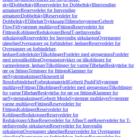
skyll
Dobbeltskyll
Reservedeler for Dobbeltskyll
Innvendige
armaturer
Reservedeler for Innvendige
armaturer
Dobbeltskyll
Reservedeler for
Dobbeltskyll
Tilbehør
Trykknapp
Tilførselssystemer
Geberit
FlowFit
Systemrør multilayer
Fittings
Reservedeler for
Fittings
Koblinger
Reduksjoner
Bend
T-rør
Innvendig
sirkulasjon
Reservedeler for Innvendig sirkulasjon
Overganger
uløselige
Overganger og forbindelser, løsbare
Reservedeler for
Overganger og forbindelser,
løsbare
Endedeksler
Tilkoblinger
Fordeler med gjengestuss
Fordeler
med presstilkobling
Overgangsstykker og tilkoblinger for
varmeelement, løsbare
Tilkoblinger for varme
Tilbehør
Beskyttelse for
rør og fittings
Tetninger for fittings
Klammer for
rør
Systempakninger
Skruesett til
flensforbindelser
Forbruksmateriell
Geberit PushFit
Systemrør
multilayer
Fittings
Tilkoblinger
Fordeler med gjengestuss
Tilkoblinger
for varme
Tilbehør
Beskyttelse for rør og fittings
Klammer for
rør
Systempakninger
Geberit Mepla
Systemrør multilayer
Systemrør
varme multilayer
Fittings
Reservedeler for
Fittings
Koblinger
Reservedeler for
Koblinger
Reduksjoner
Reservedeler for
Reduksjoner
Albue
Reservedeler for Albue
T-rør
Reservedeler for T-
rør
Innvendig sirkulasjon
Reservedeler for Innvendig
sirkulasjon
Overganger uløselige
Reservedeler for Overganger
uløselige
Overganger og forbindelser, løsbare
Reservedeler for