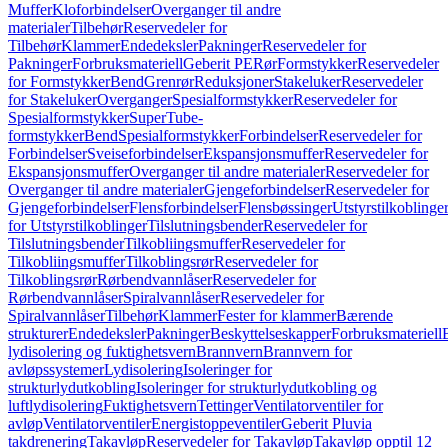
Muffer
Kloforbindelser
Overganger til andre
materialer
Tilbehør
Reservedeler for
Tilbehør
Klammer
Endedeksler
Pakninger
Reservedeler for
Pakninger
Forbruksmateriell
Geberit PE
Rør
Formstykker
Reservedeler
for Formstykker
Bend
Grenrør
Reduksjoner
Stakeluker
Reservedeler
for Stakeluker
Overganger
Spesialformstykker
Reservedeler for
Spesialformstykker
SuperTube-
formstykker
Bend
Spesialformstykker
Forbindelser
Reservedeler for
Forbindelser
Sveiseforbindelser
Ekspansjonsmuffer
Reservedeler for
Ekspansjonsmuffer
Overganger til andre materialer
Reservedeler for
Overganger til andre materialer
Gjengeforbindelser
Reservedeler for
Gjengeforbindelser
Flensforbindelser
Flensbøssinger
Utstyrstilkoblinge
for Utstyrstilkoblinger
Tilslutningsbender
Reservedeler for
Tilslutningsbender
Tilkobliingsmuffer
Reservedeler for
Tilkobliingsmuffer
Tilkoblingsrør
Reservedeler for
Tilkoblingsrør
Rørbendvannlåser
Reservedeler for
Rørbendvannlåser
Spiralvannlåser
Reservedeler for
Spiralvannlåser
Tilbehør
Klammer
Fester for klammer
Bærende
strukturer
Endedeksler
Pakninger
Beskyttelseskapper
Forbruksmateriell
lydisolering og fuktighetsvern
Brannvern
Brannvern for
avløpssystemer
Lydisolering
Isoleringer for
strukturlydutkobling
Isoleringer for strukturlydutkobling og
luftlydisolering
Fuktighetsvern
Tettinger
Ventilatorventiler for
avløp
Ventilatorventiler
Energistoppeventiler
Geberit Pluvia
takdrenering
Takavløp
Reservedeler for Takavløp
Takavløp opptil 12