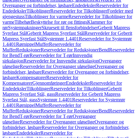
Overganger og forbindelser, løsbare
Endedeksler
Reservedeler for
Endedeksler
Tilkoblinger
Reservedeler for Tilkoblinger
Fordeler med
gjengestuss
Tilkoblinger for varme
Reservedeler for Tilkoblinger for
varme
Tilbehør
Beskyttelse for rør og fittings
Klammer for
rør
Systempakninger
Skruesett til flensforbindelser
Geberit Mapress
Syrefast Stål
Geberit Mapress Syrefast Stål
Reservedeler for Geberit
Mapress Syrefast Stål
Systemrør 1.4401
Reservedeler for Systemrør
1.4401
Rørnippel
Muffer
Reservedeler for
Muffer
Reduksjoner
Reservedeler for Reduksjoner
Bend
Reservedeler
for Bend
T-rør
Reservedeler for T-rør
Innvendig
sirkulasjon
Reservedeler for Innvendig sirkulasjon
Overganger
uløselige
Reservedeler for Overganger uløselige
Overganger og
forbindelser, løsbare
Reservedeler for Overganger og forbindelser,
løsbare
Kompensatorer
Reservedeler for
Kompensatorer
Gjennomføringer
Endedeksler
Reservedeler for
Endedeksler
Tilkoblinger
Reservedeler for Tilkoblinger
Geberit
Mapress Syrefast Stål, gass
Reservedeler for Geberit Mapress
Syrefast Stål, gass
Systemrør 1.4401
Reservedeler for Systemrør
1.4401
Rørnippel
Muffer
Reservedeler for
Muffer
Reduksjoner
Reservedeler for Reduksjoner
Bend
Reservedeler
for Bend
T-rør
Reservedeler for T-rør
Overganger
uløselige
Reservedeler for Overganger uløselige
Overganger og
forbindelser, løsbare
Reservedeler for Overganger og forbindelser,
løsbare
Endedeksler
Reservedeler for