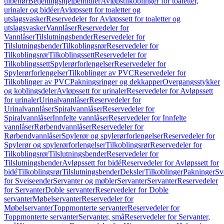
tilbehør
Betjeningshjelpemidler
Avløpstilkoblinger for toaletter,
urinaler og bidéer
Avløpssett for toaletter og
utslagsvasker
Reservedeler for Avløpssett for toaletter og
utslagsvasker
Vannlåser
Reservedeler for
Vannlåser
Tilslutningsbender
Reservedeler for
Tilslutningsbender
Tilkoblingsrør
Reservedeler for
Tilkoblingsrør
Tilkoblingssett
Reservedeler for
Tilkoblingssett
Spylerørforlengelser
Reservedeler for
Spylerørforlengelser
Tilkoblinger av PVC
Reservedeler for
Tilkoblinger av PVC
Pakningsringer og dekkapper
Overgangsstykker
og koblingsdeler
Avløpssett for urinaler
Reservedeler for Avløpssett
for urinaler
Urinalvannlåser
Reservedeler for
Urinalvannlåser
Spiralvannlåser
Reservedeler for
Spiralvannlåser
Innfelte vannlåser
Reservedeler for Innfelte
vannlåser
Rørbendvannlåser
Reservedeler for
Rørbendvannlåser
Spylerør og spylerørforlengelser
Reservedeler for
Spylerør og spylerørforlengelser
Tilkoblingsrør
Reservedeler for
Tilkoblingsrør
Tilslutningsbender
Reservedeler for
Tilslutningsbender
Avløpssett for bidé
Reservedeler for Avløpssett for
bidé
Tilkoblingsrør
Tilslutningsbender
Deksler
Tilkoblinger
Pakninger
Sv
for Sveiseender
Servanter og møbler
Servanter
Servanter
Reservedeler
for Servanter
Doble servanter
Reservedeler for Doble
servanter
Møbelservanter
Reservedeler for
Møbelservanter
Toppmonterte servanter
Reservedeler for
Toppmonterte servanter
Servanter, små
Reservedeler for Servanter,