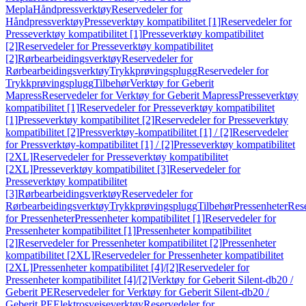
Mepla
Håndpressverktøy
Reservedeler for
Håndpressverktøy
Presseverktøy kompatibilitet [1]
Reservedeler for
Presseverktøy kompatibilitet [1]
Presseverktøy kompatibilitet
[2]
Reservedeler for Presseverktøy kompatibilitet
[2]
Rørbearbeidingsverktøy
Reservedeler for
Rørbearbeidingsverktøy
Trykkprøvingsplugg
Reservedeler for
Trykkprøvingsplugg
Tilbehør
Verktøy for Geberit
Mapress
Reservedeler for Verktøy for Geberit Mapress
Presseverktøy
kompatibilitet [1]
Reservedeler for Presseverktøy kompatibilitet
[1]
Presseverktøy kompatibilitet [2]
Reservedeler for Presseverktøy
kompatibilitet [2]
Pressverktøy-kompatibilitet [1] / [2]
Reservedeler
for Pressverktøy-kompatibilitet [1] / [2]
Presseverktøy kompatibilitet
[2XL]
Reservedeler for Presseverktøy kompatibilitet
[2XL]
Presseverktøy kompatibilitet [3]
Reservedeler for
Presseverktøy kompatibilitet
[3]
Rørbearbeidingsverktøy
Reservedeler for
Rørbearbeidingsverktøy
Trykkprøvingsplugg
Tilbehør
Pressenheter
Res
for Pressenheter
Pressenheter kompatibilitet [1]
Reservedeler for
Pressenheter kompatibilitet [1]
Pressenheter kompatibilitet
[2]
Reservedeler for Pressenheter kompatibilitet [2]
Pressenheter
kompatibilitet [2XL]
Reservedeler for Pressenheter kompatibilitet
[2XL]
Pressenheter kompatibilitet [4]/[2]
Reservedeler for
Pressenheter kompatibilitet [4]/[2]
Verktøy for Geberit Silent-db20 /
Geberit PE
Reservedeler for Verktøy for Geberit Silent-db20 /
Geberit PE
Elektrosveiseverktøy
Reservedeler for