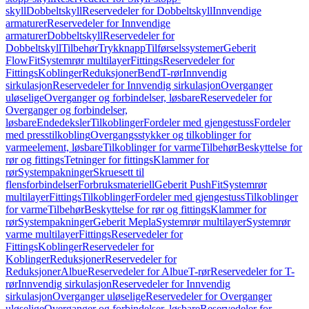
skyll
Dobbeltskyll
Reservedeler for Dobbeltskyll
Innvendige
armaturer
Reservedeler for Innvendige
armaturer
Dobbeltskyll
Reservedeler for
Dobbeltskyll
Tilbehør
Trykknapp
Tilførselssystemer
Geberit
FlowFit
Systemrør multilayer
Fittings
Reservedeler for
Fittings
Koblinger
Reduksjoner
Bend
T-rør
Innvendig
sirkulasjon
Reservedeler for Innvendig sirkulasjon
Overganger
uløselige
Overganger og forbindelser, løsbare
Reservedeler for
Overganger og forbindelser,
løsbare
Endedeksler
Tilkoblinger
Fordeler med gjengestuss
Fordeler
med presstilkobling
Overgangsstykker og tilkoblinger for
varmeelement, løsbare
Tilkoblinger for varme
Tilbehør
Beskyttelse for
rør og fittings
Tetninger for fittings
Klammer for
rør
Systempakninger
Skruesett til
flensforbindelser
Forbruksmateriell
Geberit PushFit
Systemrør
multilayer
Fittings
Tilkoblinger
Fordeler med gjengestuss
Tilkoblinger
for varme
Tilbehør
Beskyttelse for rør og fittings
Klammer for
rør
Systempakninger
Geberit Mepla
Systemrør multilayer
Systemrør
varme multilayer
Fittings
Reservedeler for
Fittings
Koblinger
Reservedeler for
Koblinger
Reduksjoner
Reservedeler for
Reduksjoner
Albue
Reservedeler for Albue
T-rør
Reservedeler for T-
rør
Innvendig sirkulasjon
Reservedeler for Innvendig
sirkulasjon
Overganger uløselige
Reservedeler for Overganger
uløselige
Overganger og forbindelser, løsbare
Reservedeler for