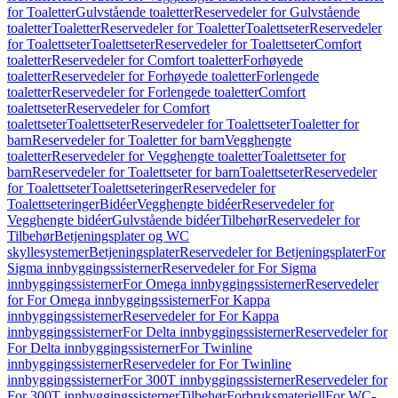
for Toaletter
Gulvstående toaletter
Reservedeler for Gulvstående
toaletter
Toaletter
Reservedeler for Toaletter
Toalettseter
Reservedeler
for Toalettseter
Toalettseter
Reservedeler for Toalettseter
Comfort
toaletter
Reservedeler for Comfort toaletter
Forhøyede
toaletter
Reservedeler for Forhøyede toaletter
Forlengede
toaletter
Reservedeler for Forlengede toaletter
Comfort
toalettseter
Reservedeler for Comfort
toalettseter
Toalettseter
Reservedeler for Toalettseter
Toaletter for
barn
Reservedeler for Toaletter for barn
Vegghengte
toaletter
Reservedeler for Vegghengte toaletter
Toalettseter for
barn
Reservedeler for Toalettseter for barn
Toalettseter
Reservedeler
for Toalettseter
Toalettseteringer
Reservedeler for
Toalettseteringer
Bidéer
Vegghengte bidéer
Reservedeler for
Vegghengte bidéer
Gulvstående bidéer
Tilbehør
Reservedeler for
Tilbehør
Betjeningsplater og WC
skyllesystemer
Betjeningsplater
Reservedeler for Betjeningsplater
For
Sigma innbyggingssisterner
Reservedeler for For Sigma
innbyggingssisterner
For Omega innbyggingssisterner
Reservedeler
for For Omega innbyggingssisterner
For Kappa
innbyggingssisterner
Reservedeler for For Kappa
innbyggingssisterner
For Delta innbyggingssisterner
Reservedeler for
For Delta innbyggingssisterner
For Twinline
innbyggingssisterner
Reservedeler for For Twinline
innbyggingssisterner
For 300T innbyggingssisterner
Reservedeler for
For 300T innbyggingssisterner
Tilbehør
Forbruksmateriell
For WC-