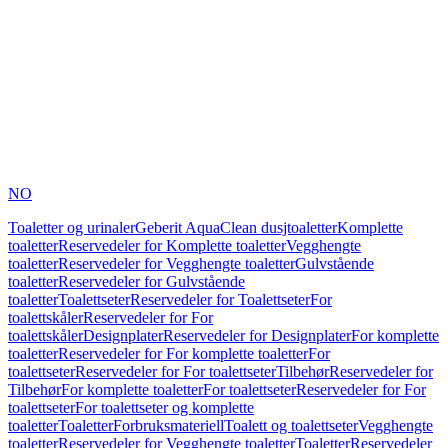
NO
Toaletter og urinaler
Geberit AquaClean dusjtoaletter
Komplette
toaletter
Reservedeler for Komplette toaletter
Vegghengte
toaletter
Reservedeler for Vegghengte toaletter
Gulvstående
toaletter
Reservedeler for Gulvstående
toaletter
Toalettseter
Reservedeler for Toalettseter
For
toalettskåler
Reservedeler for For
toalettskåler
Designplater
Reservedeler for Designplater
For komplette
toaletter
Reservedeler for For komplette toaletter
For
toalettseter
Reservedeler for For toalettseter
Tilbehør
Reservedeler for
Tilbehør
For komplette toaletter
For toalettseter
Reservedeler for For
toalettseter
For toalettseter og komplette
toaletter
Toaletter
Forbruksmateriell
Toalett og toalettseter
Vegghengte
toaletter
Reservedeler for Vegghengte toaletter
Toaletter
Reservedeler