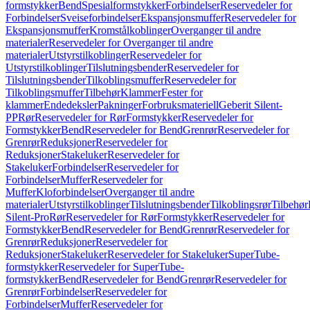
formstykker
Bend
Spesialformstykker
Forbindelser
Reservedeler for
Forbindelser
Sveiseforbindelser
Ekspansjonsmuffer
Reservedeler for
Ekspansjonsmuffer
Kromstålkoblinger
Overganger til andre
materialer
Reservedeler for Overganger til andre
materialer
Utstyrstilkoblinger
Reservedeler for
Utstyrstilkoblinger
Tilslutningsbender
Reservedeler for
Tilslutningsbender
Tilkoblingsmuffer
Reservedeler for
Tilkoblingsmuffer
Tilbehør
Klammer
Fester for
klammer
Endedeksler
Pakninger
Forbruksmateriell
Geberit Silent-
PP
Rør
Reservedeler for Rør
Formstykker
Reservedeler for
Formstykker
Bend
Reservedeler for Bend
Grenrør
Reservedeler for
Grenrør
Reduksjoner
Reservedeler for
Reduksjoner
Stakeluker
Reservedeler for
Stakeluker
Forbindelser
Reservedeler for
Forbindelser
Muffer
Reservedeler for
Muffer
Kloforbindelser
Overganger til andre
materialer
Utstyrstilkoblinger
Tilslutningsbender
Tilkoblingsrør
Tilbehør
Silent-Pro
Rør
Reservedeler for Rør
Formstykker
Reservedeler for
Formstykker
Bend
Reservedeler for Bend
Grenrør
Reservedeler for
Grenrør
Reduksjoner
Reservedeler for
Reduksjoner
Stakeluker
Reservedeler for Stakeluker
SuperTube-
formstykker
Reservedeler for SuperTube-
formstykker
Bend
Reservedeler for Bend
Grenrør
Reservedeler for
Grenrør
Forbindelser
Reservedeler for
Forbindelser
Muffer
Reservedeler for