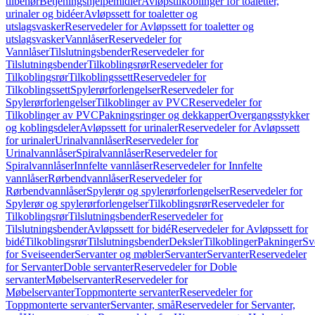
tilbehør
Betjeningshjelpemidler
Avløpstilkoblinger for toaletter,
urinaler og bidéer
Avløpssett for toaletter og
utslagsvasker
Reservedeler for Avløpssett for toaletter og
utslagsvasker
Vannlåser
Reservedeler for
Vannlåser
Tilslutningsbender
Reservedeler for
Tilslutningsbender
Tilkoblingsrør
Reservedeler for
Tilkoblingsrør
Tilkoblingssett
Reservedeler for
Tilkoblingssett
Spylerørforlengelser
Reservedeler for
Spylerørforlengelser
Tilkoblinger av PVC
Reservedeler for
Tilkoblinger av PVC
Pakningsringer og dekkapper
Overgangsstykker
og koblingsdeler
Avløpssett for urinaler
Reservedeler for Avløpssett
for urinaler
Urinalvannlåser
Reservedeler for
Urinalvannlåser
Spiralvannlåser
Reservedeler for
Spiralvannlåser
Innfelte vannlåser
Reservedeler for Innfelte
vannlåser
Rørbendvannlåser
Reservedeler for
Rørbendvannlåser
Spylerør og spylerørforlengelser
Reservedeler for
Spylerør og spylerørforlengelser
Tilkoblingsrør
Reservedeler for
Tilkoblingsrør
Tilslutningsbender
Reservedeler for
Tilslutningsbender
Avløpssett for bidé
Reservedeler for Avløpssett for
bidé
Tilkoblingsrør
Tilslutningsbender
Deksler
Tilkoblinger
Pakninger
Sv
for Sveiseender
Servanter og møbler
Servanter
Servanter
Reservedeler
for Servanter
Doble servanter
Reservedeler for Doble
servanter
Møbelservanter
Reservedeler for
Møbelservanter
Toppmonterte servanter
Reservedeler for
Toppmonterte servanter
Servanter, små
Reservedeler for Servanter,