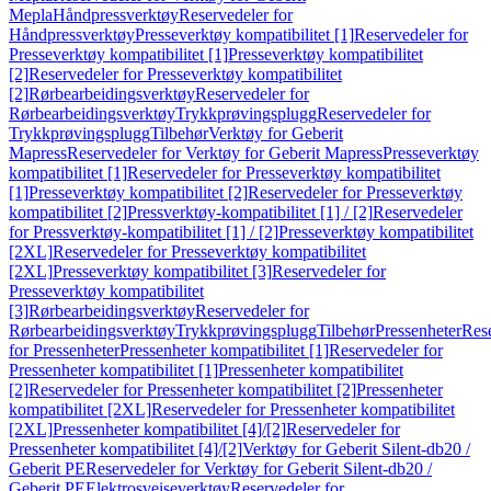
Mepla
Håndpressverktøy
Reservedeler for
Håndpressverktøy
Presseverktøy kompatibilitet [1]
Reservedeler for
Presseverktøy kompatibilitet [1]
Presseverktøy kompatibilitet
[2]
Reservedeler for Presseverktøy kompatibilitet
[2]
Rørbearbeidingsverktøy
Reservedeler for
Rørbearbeidingsverktøy
Trykkprøvingsplugg
Reservedeler for
Trykkprøvingsplugg
Tilbehør
Verktøy for Geberit
Mapress
Reservedeler for Verktøy for Geberit Mapress
Presseverktøy
kompatibilitet [1]
Reservedeler for Presseverktøy kompatibilitet
[1]
Presseverktøy kompatibilitet [2]
Reservedeler for Presseverktøy
kompatibilitet [2]
Pressverktøy-kompatibilitet [1] / [2]
Reservedeler
for Pressverktøy-kompatibilitet [1] / [2]
Presseverktøy kompatibilitet
[2XL]
Reservedeler for Presseverktøy kompatibilitet
[2XL]
Presseverktøy kompatibilitet [3]
Reservedeler for
Presseverktøy kompatibilitet
[3]
Rørbearbeidingsverktøy
Reservedeler for
Rørbearbeidingsverktøy
Trykkprøvingsplugg
Tilbehør
Pressenheter
Res
for Pressenheter
Pressenheter kompatibilitet [1]
Reservedeler for
Pressenheter kompatibilitet [1]
Pressenheter kompatibilitet
[2]
Reservedeler for Pressenheter kompatibilitet [2]
Pressenheter
kompatibilitet [2XL]
Reservedeler for Pressenheter kompatibilitet
[2XL]
Pressenheter kompatibilitet [4]/[2]
Reservedeler for
Pressenheter kompatibilitet [4]/[2]
Verktøy for Geberit Silent-db20 /
Geberit PE
Reservedeler for Verktøy for Geberit Silent-db20 /
Geberit PE
Elektrosveiseverktøy
Reservedeler for