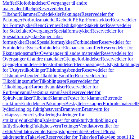
Muffer
Kloforbindelser
Overganger til andre
materialer
Tilbehør
Reservedeler for
Tilbehør
Klammer
Endedeksler
Pakninger
Reservedeler for
Pakninger
Forbruksmateriell
Geberit PE
Rør
Formstykker
Reservedeler
for Formstykker
Bend
Grenrør
Reduksjoner
Stakeluker
Reservedeler
for Stakeluker
Overganger
Spesialformstykker
Reservedeler for
Spesialformstykker
SuperTube-
formstykker
Bend
Spesialformstykker
Forbindelser
Reservedeler for
Forbindelser
Sveiseforbindelser
Ekspansjonsmuffer
Reservedeler for
Ekspansjonsmuffer
Overganger til andre materialer
Reservedeler for
Overganger til andre materialer
Gjengeforbindelser
Reservedeler for
Gjengeforbindelser
Flensforbindelser
Flensbøssinger
Utstyrstilkoblinge
for Utstyrstilkoblinger
Tilslutningsbender
Reservedeler for
Tilslutningsbender
Tilkobliingsmuffer
Reservedeler for
Tilkobliingsmuffer
Tilkoblingsrør
Reservedeler for
Tilkoblingsrør
Rørbendvannlåser
Reservedeler for
Rørbendvannlåser
Spiralvannlåser
Reservedeler for
Spiralvannlåser
Tilbehør
Klammer
Fester for klammer
Bærende
strukturer
Endedeksler
Pakninger
Beskyttelseskapper
Forbruksmateriell
lydisolering og fuktighetsvern
Brannvern
Brannvern for
avløpssystemer
Lydisolering
Isoleringer for
strukturlydutkobling
Isoleringer for strukturlydutkobling og
luftlydisolering
Fuktighetsvern
Tettinger
Ventilatorventiler for
avløp
Ventilatorventiler
Energistoppeventiler
Geberit Pluvia
takdrenering
Takavløp
Reservedeler for Takavløp
Takavløp opptil 12