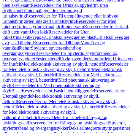
uten skyllekant
Reservedeler for Urinaler, spyledrift, uten
skyllekant
Til utenpåliggende eller innbygd
urinalstyring
Reservedeler for Til utenpåliggende eller innbygd
urinalstyring
Med integrert urinalstyring
Reservedeler for Med
integrert urinalstyring
Urinal, drift uten vann
Reservedeler for Urinal,
drift uten vann
Uten lokk
Reservedeler for Uten
lokk
Urinalskillevegger
Urinalskillevegger av plast
Urinalskillevegger
av glass
Tilbehør
Reservedeler for Tilbehør
Vannlåser og
vannlåstilbehør
Spylerør, spylerørsbend og
overgangsstykker
Reservedeler for Spylerør, spylerørsbend og
overgangsstykker
Festemateriell
Avløpsventiler
Vannfordeler
Urinalstyr
for Innfelt
Med elektronisk aktivering av skyll, nettdrift
Reservedeler
for Med elektronisk aktivering av skyll, nettdrift
Med elektronisk
aktivering av skyll, batteridrift
Reservedeler for Med elektronisk
aktivering av skyll, batteridrift
Med pneumatisk aktivering av
skyll
Reservedeler for Med pneumatisk aktivering av
skyll
Basic
Reservedeler for Basic
Utenpåliggende
Reservedeler for
Utenpåliggende
Med elektronisk aktivering av skyll,
nettdrift
Reservedeler for Med elektronisk aktivering av skyll,
nettdrift
Med elektronisk aktivering av skyll, batteridrift
Reservedeler
for Med elektronisk aktivering av skyll,
batteridrift
Tilbehør
Reservedeler for Tilbehør
Råbygg- og
utskiftingssett
Reservedeler for Råbygg- og utskiftingssett
Spylerør,
spylerørsbend og overgangsstykker
Deksler
Integrerte styringer
Annet