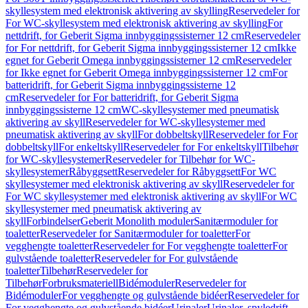
skyllesystem med elektronisk aktivering av skylling
Reservedeler for
For WC-skyllesystem med elektronisk aktivering av skylling
For
nettdrift, for Geberit Sigma innbyggingssisterner 12 cm
Reservedeler
for For nettdrift, for Geberit Sigma innbyggingssisterner 12 cm
Ikke
egnet for Geberit Omega innbyggingssisterner 12 cm
Reservedeler
for Ikke egnet for Geberit Omega innbyggingssisterner 12 cm
For
batteridrift, for Geberit Sigma innbyggingssisterne 12
cm
Reservedeler for For batteridrift, for Geberit Sigma
innbyggingssisterne 12 cm
WC-skyllesystemer med pneumatisk
aktivering av skyll
Reservedeler for WC-skyllesystemer med
pneumatisk aktivering av skyll
For dobbeltskyll
Reservedeler for For
dobbeltskyll
For enkeltskyll
Reservedeler for For enkeltskyll
Tilbehør
for WC-skyllesystemer
Reservedeler for Tilbehør for WC-
skyllesystemer
Råbyggsett
Reservedeler for Råbyggsett
For WC
skyllesystemer med elektronisk aktivering av skyll
Reservedeler for
For WC skyllesystemer med elektronisk aktivering av skyll
For WC
skyllesystemer med pneumatisk aktivering av
skyll
Forbindelser
Geberit Monolith moduler
Sanitærmoduler for
toaletter
Reservedeler for Sanitærmoduler for toaletter
For
vegghengte toaletter
Reservedeler for For vegghengte toaletter
For
gulvstående toaletter
Reservedeler for For gulvstående
toaletter
Tilbehør
Reservedeler for
Tilbehør
Forbruksmateriell
Bidémoduler
Reservedeler for
Bidémoduler
For vegghengte og gulvstående bidéer
Reservedeler for
For vegghengte og gulvstående bidéer
Urinaler
Urinaler, spyledrift,