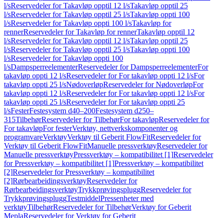
l/s
Reservedeler for Takavløp opptil 12 l/s
Takavløp opptil 25
l/s
Reservedeler for Takavløp opptil 25 l/s
Takavløp oppti 100
l/s
Reservedeler for Takavløp oppti 100 l/s
Takavløp for
renner
Reservedeler for Takavløp for renner
Takavløp opptil 12
l/s
Reservedeler for Takavløp opptil 12 l/s
Takavløp opptil 25
l/s
Reservedeler for Takavløp opptil 25 l/s
Takavløp oppti 100
l/s
Reservedeler for Takavløp oppti 100
l/s
Dampsperreelementer
Reservedeler for Dampsperreelementer
For
takavløp oppti 12 l/s
Reservedeler for For takavløp oppti 12 l/s
For
takavløp oppti 25 l/s
Nødoverløp
Reservedeler for Nødoverløp
For
takavløp oppti 12 l/s
Reservedeler for For takavløp oppti 12 l/s
For
takavløp oppti 25 l/s
Reservedeler for For takavløp oppti 25
l/s
Fester
Festesystem d40–200
Festesystem d250–
315
Tilbehør
Reservedeler for Tilbehør
For takavløp
Reservedeler for
For takavløp
For fester
Verktøy, nettverkskomponenter og
programvare
Verktøy
Verktøy til Geberit FlowFit
Reservedeler for
Verktøy til Geberit FlowFit
Manuelle pressverktøy
Reservedeler for
Manuelle pressverktøy
Pressverktøy – kompatibilitet [1]
Reservedeler
for Pressverktøy – kompatibilitet [1]
Pressverktøy – kompatibilitet
[2]
Reservedeler for Pressverktøy – kompatibilitet
[2]
Rørbearbeidingsverktøy
Reservedeler for
Rørbearbeidingsverktøy
Trykkprøvingsplugg
Reservedeler for
Trykkprøvingsplugg
Testmiddel
Pressenheter med
verktøy
Tilbehør
Reservedeler for Tilbehør
Verktøy for Geberit
Mepla
Reservedeler for Verktøy for Geberit