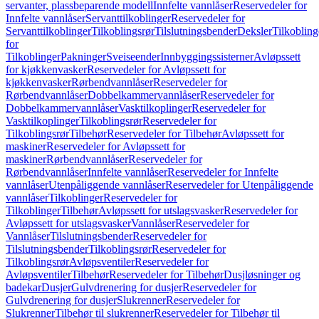
servanter, plassbeparende modell
Innfelte vannlåser
Reservedeler for
Innfelte vannlåser
Servanttilkoblinger
Reservedeler for
Servanttilkoblinger
Tilkoblingsrør
Tilslutningsbender
Deksler
Tilkobling
for
Tilkoblinger
Pakninger
Sveiseender
Innbyggingssisterner
Avløpssett
for kjøkkenvasker
Reservedeler for Avløpssett for
kjøkkenvasker
Rørbendvannlåser
Reservedeler for
Rørbendvannlåser
Dobbelkammervannlåser
Reservedeler for
Dobbelkammervannlåser
Vasktilkoplinger
Reservedeler for
Vasktilkoplinger
Tilkoblingsrør
Reservedeler for
Tilkoblingsrør
Tilbehør
Reservedeler for Tilbehør
Avløpssett for
maskiner
Reservedeler for Avløpssett for
maskiner
Rørbendvannlåser
Reservedeler for
Rørbendvannlåser
Innfelte vannlåser
Reservedeler for Innfelte
vannlåser
Utenpåliggende vannlåser
Reservedeler for Utenpåliggende
vannlåser
Tilkoblinger
Reservedeler for
Tilkoblinger
Tilbehør
Avløpssett for utslagsvasker
Reservedeler for
Avløpssett for utslagsvasker
Vannlåser
Reservedeler for
Vannlåser
Tilslutningsbender
Reservedeler for
Tilslutningsbender
Tilkoblingsrør
Reservedeler for
Tilkoblingsrør
Avløpsventiler
Reservedeler for
Avløpsventiler
Tilbehør
Reservedeler for Tilbehør
Dusjløsninger og
badekar
Dusjer
Gulvdrenering for dusjer
Reservedeler for
Gulvdrenering for dusjer
Slukrenner
Reservedeler for
Slukrenner
Tilbehør til slukrenner
Reservedeler for Tilbehør til