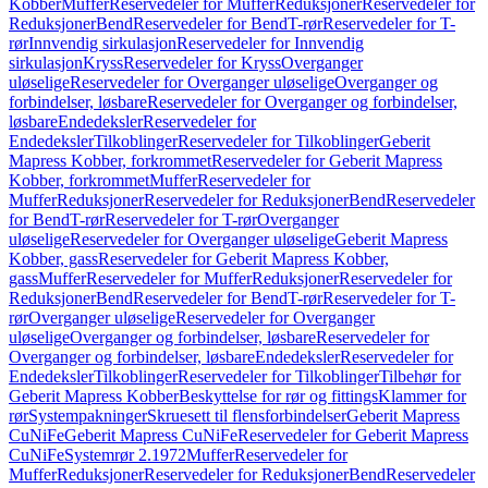
Kobber
Muffer
Reservedeler for Muffer
Reduksjoner
Reservedeler for
Reduksjoner
Bend
Reservedeler for Bend
T-rør
Reservedeler for T-
rør
Innvendig sirkulasjon
Reservedeler for Innvendig
sirkulasjon
Kryss
Reservedeler for Kryss
Overganger
uløselige
Reservedeler for Overganger uløselige
Overganger og
forbindelser, løsbare
Reservedeler for Overganger og forbindelser,
løsbare
Endedeksler
Reservedeler for
Endedeksler
Tilkoblinger
Reservedeler for Tilkoblinger
Geberit
Mapress Kobber, forkrommet
Reservedeler for Geberit Mapress
Kobber, forkrommet
Muffer
Reservedeler for
Muffer
Reduksjoner
Reservedeler for Reduksjoner
Bend
Reservedeler
for Bend
T-rør
Reservedeler for T-rør
Overganger
uløselige
Reservedeler for Overganger uløselige
Geberit Mapress
Kobber, gass
Reservedeler for Geberit Mapress Kobber,
gass
Muffer
Reservedeler for Muffer
Reduksjoner
Reservedeler for
Reduksjoner
Bend
Reservedeler for Bend
T-rør
Reservedeler for T-
rør
Overganger uløselige
Reservedeler for Overganger
uløselige
Overganger og forbindelser, løsbare
Reservedeler for
Overganger og forbindelser, løsbare
Endedeksler
Reservedeler for
Endedeksler
Tilkoblinger
Reservedeler for Tilkoblinger
Tilbehør for
Geberit Mapress Kobber
Beskyttelse for rør og fittings
Klammer for
rør
Systempakninger
Skruesett til flensforbindelser
Geberit Mapress
CuNiFe
Geberit Mapress CuNiFe
Reservedeler for Geberit Mapress
CuNiFe
Systemrør 2.1972
Muffer
Reservedeler for
Muffer
Reduksjoner
Reservedeler for Reduksjoner
Bend
Reservedeler