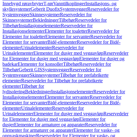
Innebygd røravbryter
T-rør
Vanntilkoplinger
Installasjons- og
skyllesystemer
Geberit Duofix
Systemvegger
Reservedeler for
Systemvegger
Skinnesystemer
Reservedeler for
Skinnesystemer
Bekledninger
Tilbehør
Reservedeler for
Tilbehør
Installasjonselementer
Reservedeler for
Installasjonselementer
Elementer for toaletter
Reservedeler for
Elementer for toaletter
Elementer for servanter
Reservedeler for
Elementer for servanter
Bidé-elementer
Reservedeler for Bidé-
elementer
Urinalelementer
Reservedeler for
Urinalelementer
Elementer for dusjer med veggavløp
Reservedeler
for Elementer for dusjer med veggavløp
Elementer for dusjer og
badekar
Elementer for konsoller
Tilbehør
Reservedeler for
Tilbehør
Geberit GIS
Systemvegger
Reservedeler for
Systemvegger
Skinnesystemer
Tilbehør for prefabrikerte
elementer
Reservedeler for Tilbehør for prefabrikerte
elementer
Tilbehør for
lydisolering
Bekledninger
Installasjonselementer
Reservedeler for
Installasjonselementer
Elementer for servanter
Reservedeler for
Elementer for servanter
Bidé-elementer
Reservedeler for Bidé-
elementer
Urinalelementer
Reservedeler for
Urinalelementer
Elementer for dusjer med veggavløp
Reservedeler
for Elementer for dusjer med veggavløp
Elementer for
dusjer
Elementer for armaturer og apparater
Reservedeler for
Elementer for armaturer og apparater
Elementer for vaske- og
oppvaskmaskiner
Reservedeler for Elementer for vaske- og