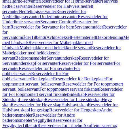
små
Hjørne-servanter
Reservedeler for Hjørne-servanter
Halvveis
nedfelt servanter
Reservedeler for Halvveis nedfelt
servanter
Nedfellingsservanter
Reservedeler for
Nedfellingsservanter
Underlimte servanter
Reservedeler for
Underlimte servanter
Servanter Comfort
Servanter for
barn
Reservedeler for Servanter for barn
Servantområder
Reservedeler
for
Servantområder
Tilbehør
Avløpsdeksel
Festemateriell
Dekorblending
Mø
med håndvask
Reservedeler for Møbelpakker med
håndvask
Møbelpakker med heldekkende servant
Reservedeler for
Møbelpakker med heldekkende
servant
Baderomsmøbler
Servantunderskap
Reservedeler for
Servantunderskap
For servanter
Reservedeler for For servanter
For
servanter
Reservedeler for For servanter
For
dobbelservanter
Reservedeler for For
dobbelservanter
Benkeplater
Reservedeler for Benkeplater
For
toppmontert servant, bolleservant
Reservedeler for For toppmontert
servant, bolleservant
For toppmontert servant firkantet
Reservedeler
for For toppmontert servant firkantet
Sideskap
Reservedeler for
Sideskap
Lave sideskap
Reservedeler for Lave sideskap
Høye
skap
Reservedeler for Høye skap
Halvhøyt skap
Reservedeler for
Halvhøyt skap
Hengeskap
Reservedeler for Hengeskap
Andre
baderomsmøbler
Reservedeler for Andre
baderomsmøbler
Vegghyller
Reservedeler for
Vegghyller
Tilbehør
Reservedeler for Tilbehør
Skuffeinnsatser og