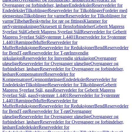
Overganger og forbindelser, løsbare
Endedeksler
Reservedeler for
Endedeksler
Tilkoblinger
Reservedeler for Tilkoblinger
Fordeler med
gjengestuss
Tilkoblinger for varme
Reservedeler for Tilkoblinger for
varme
Tilbehør
Beskyttelse for rør og fittings
Klammer for
rør
Systempakninger
Skruesett til flensforbindelser
Geberit Mapress
Syrefast Stål
Geberit Mapress Syrefast Stål
Reservedeler for Geberit
Mapress Syrefast Stål
Systemrør 1.4401
Reservedeler for Systemrør
1.4401
Rørnippel
Muffer
Reservedeler for
Muffer
Reduksjoner
Reservedeler for Reduksjoner
Bend
Reservedeler
for Bend
T-rør
Reservedeler for T-rør
Innvendig
sirkulasjon
Reservedeler for Innvendig sirkulasjon
Overganger
uløselige
Reservedeler for Overganger uløselige
Overganger og
forbindelser, løsbare
Reservedeler for Overganger og forbindelser,
løsbare
Kompensatorer
Reservedeler for
Kompensatorer
Gjennomføringer
Endedeksler
Reservedeler for
Endedeksler
Tilkoblinger
Reservedeler for Tilkoblinger
Geberit
Mapress Syrefast Stål, gass
Reservedeler for Geberit Mapress
Syrefast Stål, gass
Systemrør 1.4401
Reservedeler for Systemrør
1.4401
Rørnippel
Muffer
Reservedeler for
Muffer
Reduksjoner
Reservedeler for Reduksjoner
Bend
Reservedeler
for Bend
T-rør
Reservedeler for T-rør
Overganger
uløselige
Reservedeler for Overganger uløselige
Overganger og
forbindelser, løsbare
Reservedeler for Overganger og forbindelser,
løsbare
Endedeksler
Reservedeler for