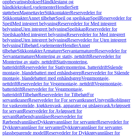
oppbevaringsbokser
Håndklestang og
håndklekroker
Lyselementer
Hendler
Sett
støtteben
Magnettavler
Stikkontakter
Reservedeler for
Stikkontakter
Annet tilbehør
Speil og speilskap
Speil
Reservedeler for
Speil
Med integrert belysning
Reservedeler for Med integrert
belysning
Uten integrert belysning
Speilskap
Reservedeler for
Speilskap
Med integrert belysning
Reservedeler for Med integrert
belysning
Uten integrert belysning
Reservedeler for Uten integrert
belysning
Tilbehør
Lyselementer
Hendler
Annet
tilbehør
Stikkontakter
Armaturer
Servantarmaturer
Reservedeler for
Servantarmaturer
Montering av stativ, nettdrift
Reservedeler for
Montering av stativ, nettdrift
Stativmontering,
batteridrift
Reservedeler for Stativmontering, batteridrift
Stående
montasje, blandebatteri med enhåndsgrep
Reservedeler for Stående
montasje, blandebatteri med enhåndsgrep
Veggmontasje,
nettdrift
Reservedeler for Veggmontasje, nettdrift
Veggmontasje,
batteridrift
Reservedeler for Veggmontasje,
batteridrift
Tilbehør
Reservedeler for Tilbehør
For
servantkraner
Reservedeler for For servantkraner
Utstyrstilkoblinger
for vaskeområde, kjøkkenvask, apparater og utslagsvask
Avløpssett
for servant
Reservedeler for Avløpssett for
servant
Rørbendvannlåser
Reservedeler for
Rørbendvannlåser
Dykkrørvannlåser for servanter
Reservedeler for
Dykkrørvannlåser for servanter
Dykkrørvannlåser for servanter,
plassbeparende modell
Reservedeler for Dykkrørvannlåser for