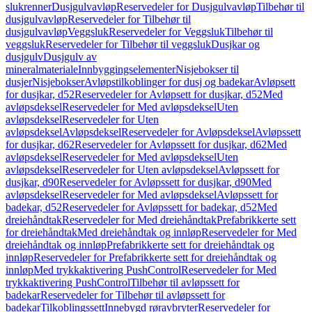
slukrenner
Dusjgulvavløp
Reservedeler for Dusjgulvavløp
Tilbehør til
dusjgulvavløp
Reservedeler for Tilbehør til
dusjgulvavløp
Veggsluk
Reservedeler for Veggsluk
Tilbehør til
veggsluk
Reservedeler for Tilbehør til veggsluk
Dusjkar og
dusjgulv
Dusjgulv av
mineralmateriale
Innbyggingselementer
Nisjebokser til
dusjer
Nisjebokser
Avløpstilkoblinger for dusj og badekar
Avløpsett
for dusjkar, d52
Reservedeler for Avløpsett for dusjkar, d52
Med
avløpsdeksel
Reservedeler for Med avløpsdeksel
Uten
avløpsdeksel
Reservedeler for Uten
avløpsdeksel
Avløpsdeksel
Reservedeler for Avløpsdeksel
Avløpssett
for dusjkar, d62
Reservedeler for Avløpssett for dusjkar, d62
Med
avløpsdeksel
Reservedeler for Med avløpsdeksel
Uten
avløpsdeksel
Reservedeler for Uten avløpsdeksel
Avløpssett for
dusjkar, d90
Reservedeler for Avløpssett for dusjkar, d90
Med
avløpsdeksel
Reservedeler for Med avløpsdeksel
Avløpssett for
badekar, d52
Reservedeler for Avløpssett for badekar, d52
Med
dreiehåndtak
Reservedeler for Med dreiehåndtak
Prefabrikkerte sett
for dreiehåndtak
Med dreiehåndtak og innløp
Reservedeler for Med
dreiehåndtak og innløp
Prefabrikkerte sett for dreiehåndtak og
innløp
Reservedeler for Prefabrikkerte sett for dreiehåndtak og
innløp
Med trykkaktivering PushControl
Reservedeler for Med
trykkaktivering PushControl
Tilbehør til avløpssett for
badekar
Reservedeler for Tilbehør til avløpssett for
badekar
Tilkoblingssett
Innebygd røravbryter
Reservedeler for