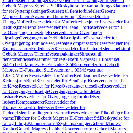
Endedeksler
Tilkoblinger
Reservedeler for Tilkoblinger
Tilbehør til
Geberit Mapress Syrefast Stål
Beskyttelse for rør og fittings
Klammer
for rør
Systempakninger
Skruesett til flensforbindelser
Geberit
Mapress Therm
Systemrør Therm
Fittings
Reservedeler for
Fittings
Muffer
Reservedeler for Muffer
Reduksjoner
Reservedeler for
Reduksjoner
Bend
Reservedeler for Bend
T-rør
Reservedeler for T-
rør
Overganger uløselige
Reservedeler for Overganger
uløselige
Overganger og forbindelser, løsbare
Reservedeler for
Overganger og forbindelser, løsbare
Kompensatorer
Reservedeler for
Kompensatorer
Endedeksler
Reservedeler for Endedeksler
Tilbehør til
Geberit Mapress Therm
Systempakninger
Skruesett til
flensforbindelser
Klammer for rør
Geberit Mapress El-Forsinket
Stål
Geberit Mapress El-Forsinket Stål
Reservedeler for Geberit
Mapress El-Forsinket Stål
Systemrør 1.0034
Systemrør
1.0215
Muffer
Reservedeler for Muffer
Reduksjoner
Reservedeler for
Reduksjoner
Bend
Reservedeler for Bend
T-rør
Reservedeler for T-
rør
Kryss
Reservedeler for Kryss
Overganger uløselige
Reservedeler
for Overganger uløselige
Overganger og forbindelser,
løsbare
Reservedeler for Overganger og forbindelser,
løsbare
Kompensatorer
Reservedeler for
Kompensatorer
Endedeksler
Reservedeler for
Endedeksler
Tilkoblinger for varme
Reservedeler for Tilkoblinger for
varme
Tilbehør for Geberit Mapress El-Forsinket Stål
Beskyttelse for
rør og fittings
Klammer for rør
Systempakninger
Geberit Mapress
Kobber
Geberit Mapress Kobber
Reservedeler for Geberit Mapress