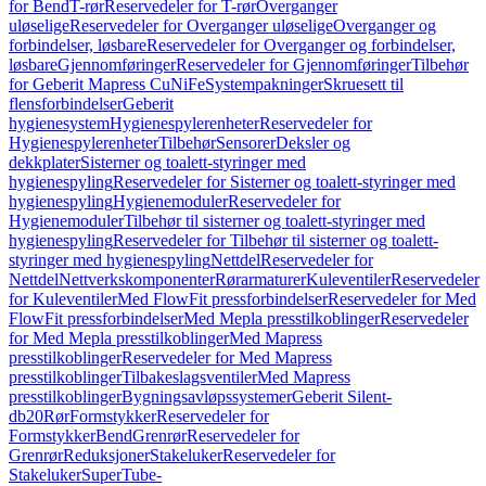
for Bend
T-rør
Reservedeler for T-rør
Overganger
uløselige
Reservedeler for Overganger uløselige
Overganger og
forbindelser, løsbare
Reservedeler for Overganger og forbindelser,
løsbare
Gjennomføringer
Reservedeler for Gjennomføringer
Tilbehør
for Geberit Mapress CuNiFe
Systempakninger
Skruesett til
flensforbindelser
Geberit
hygienesystem
Hygienespylerenheter
Reservedeler for
Hygienespylerenheter
Tilbehør
Sensorer
Deksler og
dekkplater
Sisterner og toalett-styringer med
hygienespyling
Reservedeler for Sisterner og toalett-styringer med
hygienespyling
Hygienemoduler
Reservedeler for
Hygienemoduler
Tilbehør til sisterner og toalett-styringer med
hygienespyling
Reservedeler for Tilbehør til sisterner og toalett-
styringer med hygienespyling
Nettdel
Reservedeler for
Nettdel
Nettverkskomponenter
Rørarmaturer
Kuleventiler
Reservedeler
for Kuleventiler
Med FlowFit pressforbindelser
Reservedeler for Med
FlowFit pressforbindelser
Med Mepla presstilkoblinger
Reservedeler
for Med Mepla presstilkoblinger
Med Mapress
presstilkoblinger
Reservedeler for Med Mapress
presstilkoblinger
Tilbakeslagsventiler
Med Mapress
presstilkoblinger
Bygningsavløpssystemer
Geberit Silent-
db20
Rør
Formstykker
Reservedeler for
Formstykker
Bend
Grenrør
Reservedeler for
Grenrør
Reduksjoner
Stakeluker
Reservedeler for
Stakeluker
SuperTube-