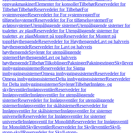
oppvaskmaskiner
Elementer for konsoller
Tilbehør
Reservedeler for
Tilbehør
Tilbehør
Reservedeler for Tilbehør
For
systemvegger
Reservedeler for For systemvegger
For
tilførselssystemer
Reservedeler for For tilførselssystemer
For
avløpssystemer
Utenpåliggende sisterner
Utenpåliggende sisterner for
toaletter, av plast
Reservedeler for Utenpåliggende sisterner for
toaletter, av plast
Montert på topp
Reservedeler for Montert på
topp
Høythengende
Reservedeler for Høythengende
Lavt og halvveis
høythengende
Reservedeler for Lavt og halvveis
høythengende
Spylerør for utenpåliggende
sisterner
Høythengende
Lavt og halvveis
høythengende
Tilbehør
Tilkoblinger
Pakninger
Pakningsringer
Skylleven
innbyggingssisterner
Reservedeler for Sigma
innbyggingssisterner
Omega innbyggingssisterner
Reservedeler for
Omega innbyggingssisterner
Delta innbyggingssisterner
Reservedeler
for Delta innbyggingssisterner
Spylerør
Tilbehør
Innløps- og
skylleventiler
Innløpsventiler
Reservedeler for
Innløpsventiler
Innløpsventiler for utenpåliggende
sisterner
Reservedeler for Innløpsventiler for utenpåliggende
sisterner
Innløpsventiler for skålsisterner
Reservedeler for
Innløpsventiler for skålsisterner
Innløpsventiler for sisterner
universelle
Reservedeler for Innløpsventiler for sisterner
universelle
Innløpsventil for Monolith
Reservedeler for Innløpsventil
for Monolith
Skylleventiler
Reservedeler for Skylleventiler
Skyll-
stopp-skyll
Reservedeler for Skyll-stopp-