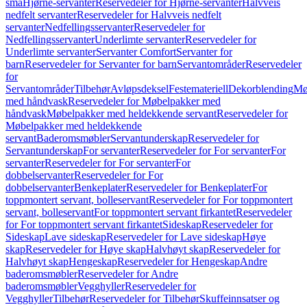
små
Hjørne-servanter
Reservedeler for Hjørne-servanter
Halvveis
nedfelt servanter
Reservedeler for Halvveis nedfelt
servanter
Nedfellingsservanter
Reservedeler for
Nedfellingsservanter
Underlimte servanter
Reservedeler for
Underlimte servanter
Servanter Comfort
Servanter for
barn
Reservedeler for Servanter for barn
Servantområder
Reservedeler
for
Servantområder
Tilbehør
Avløpsdeksel
Festemateriell
Dekorblending
Mø
med håndvask
Reservedeler for Møbelpakker med
håndvask
Møbelpakker med heldekkende servant
Reservedeler for
Møbelpakker med heldekkende
servant
Baderomsmøbler
Servantunderskap
Reservedeler for
Servantunderskap
For servanter
Reservedeler for For servanter
For
servanter
Reservedeler for For servanter
For
dobbelservanter
Reservedeler for For
dobbelservanter
Benkeplater
Reservedeler for Benkeplater
For
toppmontert servant, bolleservant
Reservedeler for For toppmontert
servant, bolleservant
For toppmontert servant firkantet
Reservedeler
for For toppmontert servant firkantet
Sideskap
Reservedeler for
Sideskap
Lave sideskap
Reservedeler for Lave sideskap
Høye
skap
Reservedeler for Høye skap
Halvhøyt skap
Reservedeler for
Halvhøyt skap
Hengeskap
Reservedeler for Hengeskap
Andre
baderomsmøbler
Reservedeler for Andre
baderomsmøbler
Vegghyller
Reservedeler for
Vegghyller
Tilbehør
Reservedeler for Tilbehør
Skuffeinnsatser og