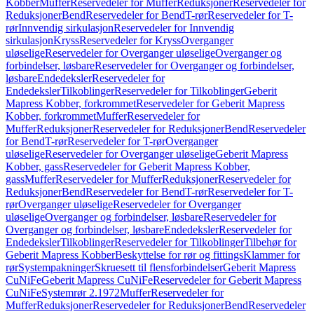
Kobber
Muffer
Reservedeler for Muffer
Reduksjoner
Reservedeler for
Reduksjoner
Bend
Reservedeler for Bend
T-rør
Reservedeler for T-
rør
Innvendig sirkulasjon
Reservedeler for Innvendig
sirkulasjon
Kryss
Reservedeler for Kryss
Overganger
uløselige
Reservedeler for Overganger uløselige
Overganger og
forbindelser, løsbare
Reservedeler for Overganger og forbindelser,
løsbare
Endedeksler
Reservedeler for
Endedeksler
Tilkoblinger
Reservedeler for Tilkoblinger
Geberit
Mapress Kobber, forkrommet
Reservedeler for Geberit Mapress
Kobber, forkrommet
Muffer
Reservedeler for
Muffer
Reduksjoner
Reservedeler for Reduksjoner
Bend
Reservedeler
for Bend
T-rør
Reservedeler for T-rør
Overganger
uløselige
Reservedeler for Overganger uløselige
Geberit Mapress
Kobber, gass
Reservedeler for Geberit Mapress Kobber,
gass
Muffer
Reservedeler for Muffer
Reduksjoner
Reservedeler for
Reduksjoner
Bend
Reservedeler for Bend
T-rør
Reservedeler for T-
rør
Overganger uløselige
Reservedeler for Overganger
uløselige
Overganger og forbindelser, løsbare
Reservedeler for
Overganger og forbindelser, løsbare
Endedeksler
Reservedeler for
Endedeksler
Tilkoblinger
Reservedeler for Tilkoblinger
Tilbehør for
Geberit Mapress Kobber
Beskyttelse for rør og fittings
Klammer for
rør
Systempakninger
Skruesett til flensforbindelser
Geberit Mapress
CuNiFe
Geberit Mapress CuNiFe
Reservedeler for Geberit Mapress
CuNiFe
Systemrør 2.1972
Muffer
Reservedeler for
Muffer
Reduksjoner
Reservedeler for Reduksjoner
Bend
Reservedeler