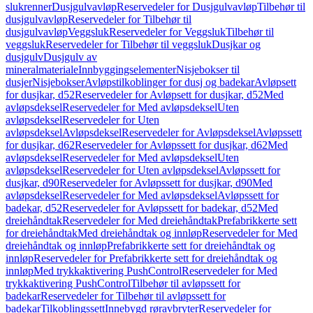
slukrenner
Dusjgulvavløp
Reservedeler for Dusjgulvavløp
Tilbehør til
dusjgulvavløp
Reservedeler for Tilbehør til
dusjgulvavløp
Veggsluk
Reservedeler for Veggsluk
Tilbehør til
veggsluk
Reservedeler for Tilbehør til veggsluk
Dusjkar og
dusjgulv
Dusjgulv av
mineralmateriale
Innbyggingselementer
Nisjebokser til
dusjer
Nisjebokser
Avløpstilkoblinger for dusj og badekar
Avløpsett
for dusjkar, d52
Reservedeler for Avløpsett for dusjkar, d52
Med
avløpsdeksel
Reservedeler for Med avløpsdeksel
Uten
avløpsdeksel
Reservedeler for Uten
avløpsdeksel
Avløpsdeksel
Reservedeler for Avløpsdeksel
Avløpssett
for dusjkar, d62
Reservedeler for Avløpssett for dusjkar, d62
Med
avløpsdeksel
Reservedeler for Med avløpsdeksel
Uten
avløpsdeksel
Reservedeler for Uten avløpsdeksel
Avløpssett for
dusjkar, d90
Reservedeler for Avløpssett for dusjkar, d90
Med
avløpsdeksel
Reservedeler for Med avløpsdeksel
Avløpssett for
badekar, d52
Reservedeler for Avløpssett for badekar, d52
Med
dreiehåndtak
Reservedeler for Med dreiehåndtak
Prefabrikkerte sett
for dreiehåndtak
Med dreiehåndtak og innløp
Reservedeler for Med
dreiehåndtak og innløp
Prefabrikkerte sett for dreiehåndtak og
innløp
Reservedeler for Prefabrikkerte sett for dreiehåndtak og
innløp
Med trykkaktivering PushControl
Reservedeler for Med
trykkaktivering PushControl
Tilbehør til avløpssett for
badekar
Reservedeler for Tilbehør til avløpssett for
badekar
Tilkoblingssett
Innebygd røravbryter
Reservedeler for