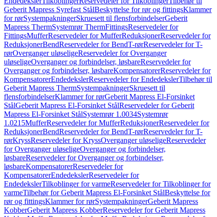
Endedeksler
Tilkoblinger
Reservedeler for Tilkoblinger
Tilbehør til
Geberit Mapress Syrefast Stål
Beskyttelse for rør og fittings
Klammer
for rør
Systempakninger
Skruesett til flensforbindelser
Geberit
Mapress Therm
Systemrør Therm
Fittings
Reservedeler for
Fittings
Muffer
Reservedeler for Muffer
Reduksjoner
Reservedeler for
Reduksjoner
Bend
Reservedeler for Bend
T-rør
Reservedeler for T-
rør
Overganger uløselige
Reservedeler for Overganger
uløselige
Overganger og forbindelser, løsbare
Reservedeler for
Overganger og forbindelser, løsbare
Kompensatorer
Reservedeler for
Kompensatorer
Endedeksler
Reservedeler for Endedeksler
Tilbehør til
Geberit Mapress Therm
Systempakninger
Skruesett til
flensforbindelser
Klammer for rør
Geberit Mapress El-Forsinket
Stål
Geberit Mapress El-Forsinket Stål
Reservedeler for Geberit
Mapress El-Forsinket Stål
Systemrør 1.0034
Systemrør
1.0215
Muffer
Reservedeler for Muffer
Reduksjoner
Reservedeler for
Reduksjoner
Bend
Reservedeler for Bend
T-rør
Reservedeler for T-
rør
Kryss
Reservedeler for Kryss
Overganger uløselige
Reservedeler
for Overganger uløselige
Overganger og forbindelser,
løsbare
Reservedeler for Overganger og forbindelser,
løsbare
Kompensatorer
Reservedeler for
Kompensatorer
Endedeksler
Reservedeler for
Endedeksler
Tilkoblinger for varme
Reservedeler for Tilkoblinger for
varme
Tilbehør for Geberit Mapress El-Forsinket Stål
Beskyttelse for
rør og fittings
Klammer for rør
Systempakninger
Geberit Mapress
Kobber
Geberit Mapress Kobber
Reservedeler for Geberit Mapress