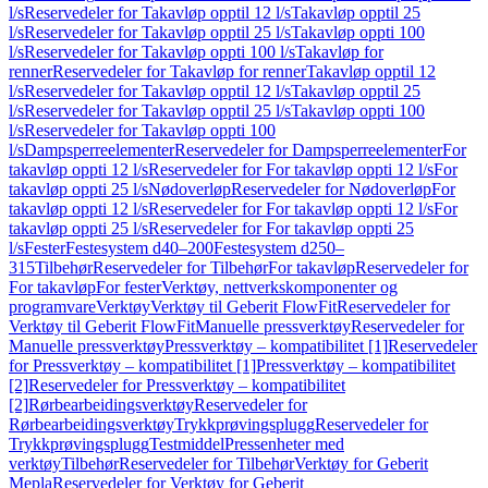
l/s
Reservedeler for Takavløp opptil 12 l/s
Takavløp opptil 25
l/s
Reservedeler for Takavløp opptil 25 l/s
Takavløp oppti 100
l/s
Reservedeler for Takavløp oppti 100 l/s
Takavløp for
renner
Reservedeler for Takavløp for renner
Takavløp opptil 12
l/s
Reservedeler for Takavløp opptil 12 l/s
Takavløp opptil 25
l/s
Reservedeler for Takavløp opptil 25 l/s
Takavløp oppti 100
l/s
Reservedeler for Takavløp oppti 100
l/s
Dampsperreelementer
Reservedeler for Dampsperreelementer
For
takavløp oppti 12 l/s
Reservedeler for For takavløp oppti 12 l/s
For
takavløp oppti 25 l/s
Nødoverløp
Reservedeler for Nødoverløp
For
takavløp oppti 12 l/s
Reservedeler for For takavløp oppti 12 l/s
For
takavløp oppti 25 l/s
Reservedeler for For takavløp oppti 25
l/s
Fester
Festesystem d40–200
Festesystem d250–
315
Tilbehør
Reservedeler for Tilbehør
For takavløp
Reservedeler for
For takavløp
For fester
Verktøy, nettverkskomponenter og
programvare
Verktøy
Verktøy til Geberit FlowFit
Reservedeler for
Verktøy til Geberit FlowFit
Manuelle pressverktøy
Reservedeler for
Manuelle pressverktøy
Pressverktøy – kompatibilitet [1]
Reservedeler
for Pressverktøy – kompatibilitet [1]
Pressverktøy – kompatibilitet
[2]
Reservedeler for Pressverktøy – kompatibilitet
[2]
Rørbearbeidingsverktøy
Reservedeler for
Rørbearbeidingsverktøy
Trykkprøvingsplugg
Reservedeler for
Trykkprøvingsplugg
Testmiddel
Pressenheter med
verktøy
Tilbehør
Reservedeler for Tilbehør
Verktøy for Geberit
Mepla
Reservedeler for Verktøy for Geberit