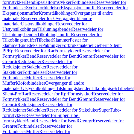
formstykker
Bend
Spesialformstykker
Forbindelser
Reservedeler for
Forbindelser
Sveiseforbindelser
Ekspansjonsmuffer
Reservedeler for
Ekspansjonsmuffer
Kromstålkoblinger
Overganger til andre
materialer
Reservedeler for Overganger til andre
materialer
Utstyrstilkoblinger
Reservedeler for
Utstyrstilkoblinger
Tilslutningsbender
Reservedeler for
Tilslutningsbender
Tilkoblingsmuffer
Reservedeler for
Tilkoblingsmuffer
Tilbehør
Klammer
Fester for
klammer
Endedeksler
Pakninger
Forbruksmateriell
Geberit Silent-
PP
Rør
Reservedeler for Rør
Formstykker
Reservedeler for
Formstykker
Bend
Reservedeler for Bend
Grenrør
Reservedeler for
Grenrør
Reduksjoner
Reservedeler for
Reduksjoner
Stakeluker
Reservedeler for
Stakeluker
Forbindelser
Reservedeler for
Forbindelser
Muffer
Reservedeler for
Muffer
Kloforbindelser
Overganger til andre
materialer
Utstyrstilkoblinger
Tilslutningsbender
Tilkoblingsrør
Tilbehør
Silent-Pro
Rør
Reservedeler for Rør
Formstykker
Reservedeler for
Formstykker
Bend
Reservedeler for Bend
Grenrør
Reservedeler for
Grenrør
Reduksjoner
Reservedeler for
Reduksjoner
Stakeluker
Reservedeler for Stakeluker
SuperTube-
formstykker
Reservedeler for SuperTube-
formstykker
Bend
Reservedeler for Bend
Grenrør
Reservedeler for
Grenrør
Forbindelser
Reservedeler for
Forbindelser
Muffer
Reservedeler for