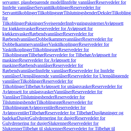
servanter, plassbeparende modell
Innfelte vannlåser
Reservedeler for
Innfelte vannlåser
Servanttilkoblinger
Reservedeler for
Servanttilkoblinger
Tilkoblingsrør
Tilslutningsbender
Deksler
Tilkobling
for
Tilkoblinger
Pakninger
Sveiseender
Innbyggingssisterner
Avløpssett
for kjøkkenvasker
Reservedeler for Avløpssett for
kjøkkenvasker
Rørbendvannlåser
Reservedeler for
Rørbendvannlåser
Dobbelkammervannlåser
Reservedeler for
Dobbelkammervannlåser
Vasktilkoplinger
Reservedeler for
Vasktilkoplinger
Tilkoblingsrør
Reservedeler for
Tilkoblingsrør
Tilbehør
Reservedeler for Tilbehør
Avløpssett for
maskiner
Reservedeler for Avløpssett for
maskiner
Rørbendvannlåser
Reservedeler for
Rørbendvannlåser
Innfelte vannlåser
Reservedeler for Innfelte
vannlåser
Utenpåliggende vannlåser
Reservedeler for Utenpåliggende
vannlåser
Tilkoblinger
Reservedeler for
Tilkoblinger
Tilbehør
Avløpssett for utslagsvasker
Reservedeler for
Avløpssett for utslagsvasker
Vannlåser
Reservedeler for
Vannlåser
Tilslutningsbender
Reservedeler for
Tilslutningsbender
Tilkoblingsrør
Reservedeler for
Tilkoblingsrør
Avløpsventiler
Reservedeler for
Avløpsventiler
Tilbehør
Reservedeler for Tilbehør
Dusjløsninger og
badekar
Dusjer
Gulvdrenering for dusjer
Reservedeler for
Gulvdrenering for dusjer
Slukrenner
Reservedeler for
Slukrenner
Tilbehør til slukrenner
Reservedeler for Tilbehør til