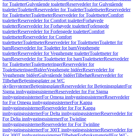
for Toaletter
Gulvstående toaletter
Reservedeler for Gulvstående
toaletter
Toaletter
Reservedeler for Toaletter
Toalettseter
Reservedeler
for Toalettseter
Toalettseter
Reservedeler for Toalettseter
Comfort
toaletter
Reservedeler for Comfort toaletter
Forhøyede
toaletter
Reservedeler for Forhøyede toaletter
Forlengede
toaletter
Reservedeler for Forlengede toaletter
Comfort
toalettseter
Reservedeler for Comfort
toalettseter
Toalettseter
Reservedeler for Toalettseter
Toaletter for
barn
Reservedeler for Toaletter for barn
Vegghengte
toaletter
Reservedeler for Vegghengte toaletter
Toalettseter for
barn
Reservedeler for Toalettseter for barn
Toalettseter
Reservedeler
for Toalettseter
Toalettseteringer
Reservedeler for
Toalettseteringer
Bidéer
Vegghengte bidéer
Reservedeler for
Vegghengte bidéer
Gulvstående bidéer
Tilbehør
Reservedeler for
Tilbehør
Betjeningsplater og WC
skyllesystemer
Betjeningsplater
Reservedeler for Betjeningsplater
For
Sigma innbyggingssisterner
Reservedeler for For Sigma
innbyggingssisterner
For Omega innbyggingssisterner
Reservedeler
for For Omega innbyggingssisterner
For Kappa
innbyggingssisterner
Reservedeler for For Kappa
innbyggingssisterner
For Delta innbyggingssisterner
Reservedeler for
For Delta innbyggingssisterner
For Twinline
innbyggingssisterner
Reservedeler for For Twinline
innbyggingssisterner
For 300T innbyggingssisterner
Reservedeler for
For 300T innbyggingssisterner
Tilbehør
Forbruksmateriell
For WC-