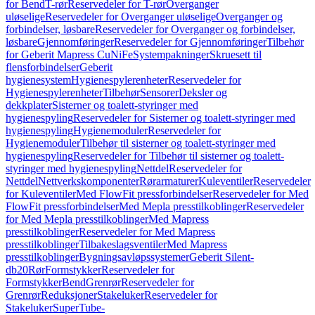
for Bend
T-rør
Reservedeler for T-rør
Overganger
uløselige
Reservedeler for Overganger uløselige
Overganger og
forbindelser, løsbare
Reservedeler for Overganger og forbindelser,
løsbare
Gjennomføringer
Reservedeler for Gjennomføringer
Tilbehør
for Geberit Mapress CuNiFe
Systempakninger
Skruesett til
flensforbindelser
Geberit
hygienesystem
Hygienespylerenheter
Reservedeler for
Hygienespylerenheter
Tilbehør
Sensorer
Deksler og
dekkplater
Sisterner og toalett-styringer med
hygienespyling
Reservedeler for Sisterner og toalett-styringer med
hygienespyling
Hygienemoduler
Reservedeler for
Hygienemoduler
Tilbehør til sisterner og toalett-styringer med
hygienespyling
Reservedeler for Tilbehør til sisterner og toalett-
styringer med hygienespyling
Nettdel
Reservedeler for
Nettdel
Nettverkskomponenter
Rørarmaturer
Kuleventiler
Reservedeler
for Kuleventiler
Med FlowFit pressforbindelser
Reservedeler for Med
FlowFit pressforbindelser
Med Mepla presstilkoblinger
Reservedeler
for Med Mepla presstilkoblinger
Med Mapress
presstilkoblinger
Reservedeler for Med Mapress
presstilkoblinger
Tilbakeslagsventiler
Med Mapress
presstilkoblinger
Bygningsavløpssystemer
Geberit Silent-
db20
Rør
Formstykker
Reservedeler for
Formstykker
Bend
Grenrør
Reservedeler for
Grenrør
Reduksjoner
Stakeluker
Reservedeler for
Stakeluker
SuperTube-