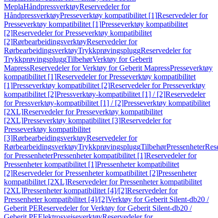
Mepla
Håndpressverktøy
Reservedeler for
Håndpressverktøy
Presseverktøy kompatibilitet [1]
Reservedeler for
Presseverktøy kompatibilitet [1]
Presseverktøy kompatibilitet
[2]
Reservedeler for Presseverktøy kompatibilitet
[2]
Rørbearbeidingsverktøy
Reservedeler for
Rørbearbeidingsverktøy
Trykkprøvingsplugg
Reservedeler for
Trykkprøvingsplugg
Tilbehør
Verktøy for Geberit
Mapress
Reservedeler for Verktøy for Geberit Mapress
Presseverktøy
kompatibilitet [1]
Reservedeler for Presseverktøy kompatibilitet
[1]
Presseverktøy kompatibilitet [2]
Reservedeler for Presseverktøy
kompatibilitet [2]
Pressverktøy-kompatibilitet [1] / [2]
Reservedeler
for Pressverktøy-kompatibilitet [1] / [2]
Presseverktøy kompatibilitet
[2XL]
Reservedeler for Presseverktøy kompatibilitet
[2XL]
Presseverktøy kompatibilitet [3]
Reservedeler for
Presseverktøy kompatibilitet
[3]
Rørbearbeidingsverktøy
Reservedeler for
Rørbearbeidingsverktøy
Trykkprøvingsplugg
Tilbehør
Pressenheter
Res
for Pressenheter
Pressenheter kompatibilitet [1]
Reservedeler for
Pressenheter kompatibilitet [1]
Pressenheter kompatibilitet
[2]
Reservedeler for Pressenheter kompatibilitet [2]
Pressenheter
kompatibilitet [2XL]
Reservedeler for Pressenheter kompatibilitet
[2XL]
Pressenheter kompatibilitet [4]/[2]
Reservedeler for
Pressenheter kompatibilitet [4]/[2]
Verktøy for Geberit Silent-db20 /
Geberit PE
Reservedeler for Verktøy for Geberit Silent-db20 /
Geberit PE
Elektrosveiseverktøy
Reservedeler for