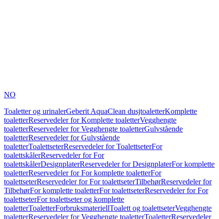
NO
Toaletter og urinaler
Geberit AquaClean dusjtoaletter
Komplette
toaletter
Reservedeler for Komplette toaletter
Vegghengte
toaletter
Reservedeler for Vegghengte toaletter
Gulvstående
toaletter
Reservedeler for Gulvstående
toaletter
Toalettseter
Reservedeler for Toalettseter
For
toalettskåler
Reservedeler for For
toalettskåler
Designplater
Reservedeler for Designplater
For komplette
toaletter
Reservedeler for For komplette toaletter
For
toalettseter
Reservedeler for For toalettseter
Tilbehør
Reservedeler for
Tilbehør
For komplette toaletter
For toalettseter
Reservedeler for For
toalettseter
For toalettseter og komplette
toaletter
Toaletter
Forbruksmateriell
Toalett og toalettseter
Vegghengte
toaletter
Reservedeler for Vegghengte toaletter
Toaletter
Reservedeler