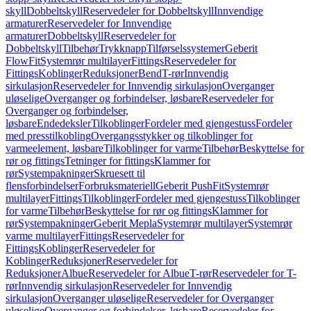
skyll
Dobbeltskyll
Reservedeler for Dobbeltskyll
Innvendige
armaturer
Reservedeler for Innvendige
armaturer
Dobbeltskyll
Reservedeler for
Dobbeltskyll
Tilbehør
Trykknapp
Tilførselssystemer
Geberit
FlowFit
Systemrør multilayer
Fittings
Reservedeler for
Fittings
Koblinger
Reduksjoner
Bend
T-rør
Innvendig
sirkulasjon
Reservedeler for Innvendig sirkulasjon
Overganger
uløselige
Overganger og forbindelser, løsbare
Reservedeler for
Overganger og forbindelser,
løsbare
Endedeksler
Tilkoblinger
Fordeler med gjengestuss
Fordeler
med presstilkobling
Overgangsstykker og tilkoblinger for
varmeelement, løsbare
Tilkoblinger for varme
Tilbehør
Beskyttelse for
rør og fittings
Tetninger for fittings
Klammer for
rør
Systempakninger
Skruesett til
flensforbindelser
Forbruksmateriell
Geberit PushFit
Systemrør
multilayer
Fittings
Tilkoblinger
Fordeler med gjengestuss
Tilkoblinger
for varme
Tilbehør
Beskyttelse for rør og fittings
Klammer for
rør
Systempakninger
Geberit Mepla
Systemrør multilayer
Systemrør
varme multilayer
Fittings
Reservedeler for
Fittings
Koblinger
Reservedeler for
Koblinger
Reduksjoner
Reservedeler for
Reduksjoner
Albue
Reservedeler for Albue
T-rør
Reservedeler for T-
rør
Innvendig sirkulasjon
Reservedeler for Innvendig
sirkulasjon
Overganger uløselige
Reservedeler for Overganger
uløselige
Overganger og forbindelser, løsbare
Reservedeler for