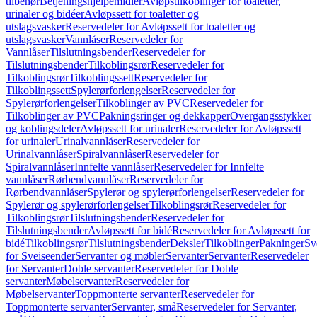
tilbehør
Betjeningshjelpemidler
Avløpstilkoblinger for toaletter,
urinaler og bidéer
Avløpssett for toaletter og
utslagsvasker
Reservedeler for Avløpssett for toaletter og
utslagsvasker
Vannlåser
Reservedeler for
Vannlåser
Tilslutningsbender
Reservedeler for
Tilslutningsbender
Tilkoblingsrør
Reservedeler for
Tilkoblingsrør
Tilkoblingssett
Reservedeler for
Tilkoblingssett
Spylerørforlengelser
Reservedeler for
Spylerørforlengelser
Tilkoblinger av PVC
Reservedeler for
Tilkoblinger av PVC
Pakningsringer og dekkapper
Overgangsstykker
og koblingsdeler
Avløpssett for urinaler
Reservedeler for Avløpssett
for urinaler
Urinalvannlåser
Reservedeler for
Urinalvannlåser
Spiralvannlåser
Reservedeler for
Spiralvannlåser
Innfelte vannlåser
Reservedeler for Innfelte
vannlåser
Rørbendvannlåser
Reservedeler for
Rørbendvannlåser
Spylerør og spylerørforlengelser
Reservedeler for
Spylerør og spylerørforlengelser
Tilkoblingsrør
Reservedeler for
Tilkoblingsrør
Tilslutningsbender
Reservedeler for
Tilslutningsbender
Avløpssett for bidé
Reservedeler for Avløpssett for
bidé
Tilkoblingsrør
Tilslutningsbender
Deksler
Tilkoblinger
Pakninger
Sv
for Sveiseender
Servanter og møbler
Servanter
Servanter
Reservedeler
for Servanter
Doble servanter
Reservedeler for Doble
servanter
Møbelservanter
Reservedeler for
Møbelservanter
Toppmonterte servanter
Reservedeler for
Toppmonterte servanter
Servanter, små
Reservedeler for Servanter,