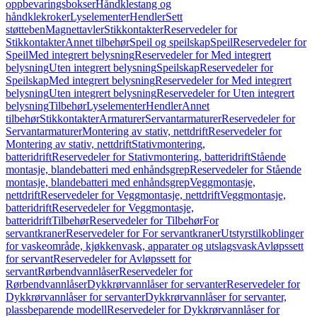
oppbevaringsbokser
Håndklestang og
håndklekroker
Lyselementer
Hendler
Sett
støtteben
Magnettavler
Stikkontakter
Reservedeler for
Stikkontakter
Annet tilbehør
Speil og speilskap
Speil
Reservedeler for
Speil
Med integrert belysning
Reservedeler for Med integrert
belysning
Uten integrert belysning
Speilskap
Reservedeler for
Speilskap
Med integrert belysning
Reservedeler for Med integrert
belysning
Uten integrert belysning
Reservedeler for Uten integrert
belysning
Tilbehør
Lyselementer
Hendler
Annet
tilbehør
Stikkontakter
Armaturer
Servantarmaturer
Reservedeler for
Servantarmaturer
Montering av stativ, nettdrift
Reservedeler for
Montering av stativ, nettdrift
Stativmontering,
batteridrift
Reservedeler for Stativmontering, batteridrift
Stående
montasje, blandebatteri med enhåndsgrep
Reservedeler for Stående
montasje, blandebatteri med enhåndsgrep
Veggmontasje,
nettdrift
Reservedeler for Veggmontasje, nettdrift
Veggmontasje,
batteridrift
Reservedeler for Veggmontasje,
batteridrift
Tilbehør
Reservedeler for Tilbehør
For
servantkraner
Reservedeler for For servantkraner
Utstyrstilkoblinger
for vaskeområde, kjøkkenvask, apparater og utslagsvask
Avløpssett
for servant
Reservedeler for Avløpssett for
servant
Rørbendvannlåser
Reservedeler for
Rørbendvannlåser
Dykkrørvannlåser for servanter
Reservedeler for
Dykkrørvannlåser for servanter
Dykkrørvannlåser for servanter,
plassbeparende modell
Reservedeler for Dykkrørvannlåser for