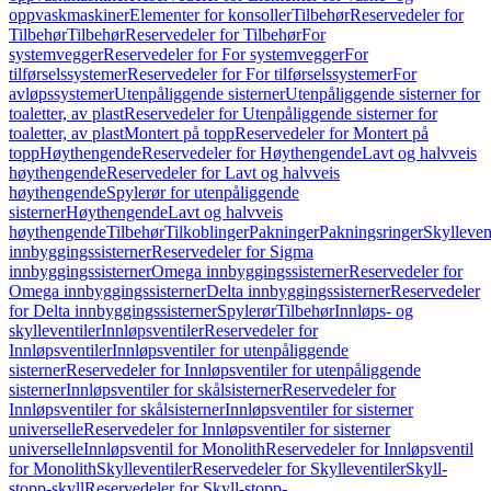
oppvaskmaskiner
Elementer for konsoller
Tilbehør
Reservedeler for
Tilbehør
Tilbehør
Reservedeler for Tilbehør
For
systemvegger
Reservedeler for For systemvegger
For
tilførselssystemer
Reservedeler for For tilførselssystemer
For
avløpssystemer
Utenpåliggende sisterner
Utenpåliggende sisterner for
toaletter, av plast
Reservedeler for Utenpåliggende sisterner for
toaletter, av plast
Montert på topp
Reservedeler for Montert på
topp
Høythengende
Reservedeler for Høythengende
Lavt og halvveis
høythengende
Reservedeler for Lavt og halvveis
høythengende
Spylerør for utenpåliggende
sisterner
Høythengende
Lavt og halvveis
høythengende
Tilbehør
Tilkoblinger
Pakninger
Pakningsringer
Skylleven
innbyggingssisterner
Reservedeler for Sigma
innbyggingssisterner
Omega innbyggingssisterner
Reservedeler for
Omega innbyggingssisterner
Delta innbyggingssisterner
Reservedeler
for Delta innbyggingssisterner
Spylerør
Tilbehør
Innløps- og
skylleventiler
Innløpsventiler
Reservedeler for
Innløpsventiler
Innløpsventiler for utenpåliggende
sisterner
Reservedeler for Innløpsventiler for utenpåliggende
sisterner
Innløpsventiler for skålsisterner
Reservedeler for
Innløpsventiler for skålsisterner
Innløpsventiler for sisterner
universelle
Reservedeler for Innløpsventiler for sisterner
universelle
Innløpsventil for Monolith
Reservedeler for Innløpsventil
for Monolith
Skylleventiler
Reservedeler for Skylleventiler
Skyll-
stopp-skyll
Reservedeler for Skyll-stopp-