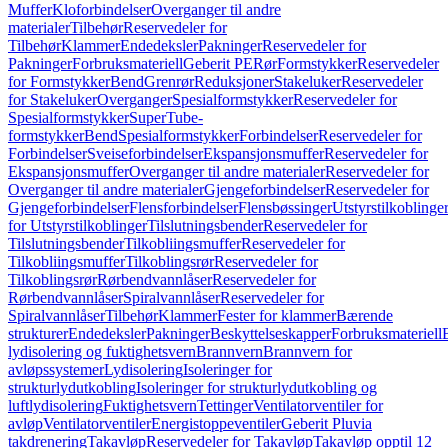
Muffer
Kloforbindelser
Overganger til andre
materialer
Tilbehør
Reservedeler for
Tilbehør
Klammer
Endedeksler
Pakninger
Reservedeler for
Pakninger
Forbruksmateriell
Geberit PE
Rør
Formstykker
Reservedeler
for Formstykker
Bend
Grenrør
Reduksjoner
Stakeluker
Reservedeler
for Stakeluker
Overganger
Spesialformstykker
Reservedeler for
Spesialformstykker
SuperTube-
formstykker
Bend
Spesialformstykker
Forbindelser
Reservedeler for
Forbindelser
Sveiseforbindelser
Ekspansjonsmuffer
Reservedeler for
Ekspansjonsmuffer
Overganger til andre materialer
Reservedeler for
Overganger til andre materialer
Gjengeforbindelser
Reservedeler for
Gjengeforbindelser
Flensforbindelser
Flensbøssinger
Utstyrstilkoblinge
for Utstyrstilkoblinger
Tilslutningsbender
Reservedeler for
Tilslutningsbender
Tilkobliingsmuffer
Reservedeler for
Tilkobliingsmuffer
Tilkoblingsrør
Reservedeler for
Tilkoblingsrør
Rørbendvannlåser
Reservedeler for
Rørbendvannlåser
Spiralvannlåser
Reservedeler for
Spiralvannlåser
Tilbehør
Klammer
Fester for klammer
Bærende
strukturer
Endedeksler
Pakninger
Beskyttelseskapper
Forbruksmateriell
lydisolering og fuktighetsvern
Brannvern
Brannvern for
avløpssystemer
Lydisolering
Isoleringer for
strukturlydutkobling
Isoleringer for strukturlydutkobling og
luftlydisolering
Fuktighetsvern
Tettinger
Ventilatorventiler for
avløp
Ventilatorventiler
Energistoppeventiler
Geberit Pluvia
takdrenering
Takavløp
Reservedeler for Takavløp
Takavløp opptil 12