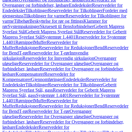
Overganger og forbindelser, løsbare
Endedeksler
Reservedeler for
Endedeksler
Tilkoblinger
Reservedeler for Tilkoblinger
Fordeler med
gjengestuss
Tilkoblinger for varme
Reservedeler for Tilkoblinger for
varme
Tilbehør
Beskyttelse for rør og fittings
Klammer for
rør
Systempakninger
Skruesett til flensforbindelser
Geberit Mapress
Syrefast Stål
Geberit Mapress Syrefast Stål
Reservedeler for Geberit
Mapress Syrefast Stål
Systemrør 1.4401
Reservedeler for Systemrør
1.4401
Rørnippel
Muffer
Reservedeler for
Muffer
Reduksjoner
Reservedeler for Reduksjoner
Bend
Reservedeler
for Bend
T-rør
Reservedeler for T-rør
Innvendig
sirkulasjon
Reservedeler for Innvendig sirkulasjon
Overganger
uløselige
Reservedeler for Overganger uløselige
Overganger og
forbindelser, løsbare
Reservedeler for Overganger og forbindelser,
løsbare
Kompensatorer
Reservedeler for
Kompensatorer
Gjennomføringer
Endedeksler
Reservedeler for
Endedeksler
Tilkoblinger
Reservedeler for Tilkoblinger
Geberit
Mapress Syrefast Stål, gass
Reservedeler for Geberit Mapress
Syrefast Stål, gass
Systemrør 1.4401
Reservedeler for Systemrør
1.4401
Rørnippel
Muffer
Reservedeler for
Muffer
Reduksjoner
Reservedeler for Reduksjoner
Bend
Reservedeler
for Bend
T-rør
Reservedeler for T-rør
Overganger
uløselige
Reservedeler for Overganger uløselige
Overganger og
forbindelser, løsbare
Reservedeler for Overganger og forbindelser,
løsbare
Endedeksler
Reservedeler for