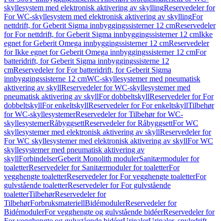
skyllesystem med elektronisk aktivering av skylling
Reservedeler for
For WC-skyllesystem med elektronisk aktivering av skylling
For
nettdrift, for Geberit Sigma innbyggingssisterner 12 cm
Reservedeler
for For nettdrift, for Geberit Sigma innbyggingssisterner 12 cm
Ikke
egnet for Geberit Omega innbyggingssisterner 12 cm
Reservedeler
for Ikke egnet for Geberit Omega innbyggingssisterner 12 cm
For
batteridrift, for Geberit Sigma innbyggingssisterne 12
cm
Reservedeler for For batteridrift, for Geberit Sigma
innbyggingssisterne 12 cm
WC-skyllesystemer med pneumatisk
aktivering av skyll
Reservedeler for WC-skyllesystemer med
pneumatisk aktivering av skyll
For dobbeltskyll
Reservedeler for For
dobbeltskyll
For enkeltskyll
Reservedeler for For enkeltskyll
Tilbehør
for WC-skyllesystemer
Reservedeler for Tilbehør for WC-
skyllesystemer
Råbyggsett
Reservedeler for Råbyggsett
For WC
skyllesystemer med elektronisk aktivering av skyll
Reservedeler for
For WC skyllesystemer med elektronisk aktivering av skyll
For WC
skyllesystemer med pneumatisk aktivering av
skyll
Forbindelser
Geberit Monolith moduler
Sanitærmoduler for
toaletter
Reservedeler for Sanitærmoduler for toaletter
For
vegghengte toaletter
Reservedeler for For vegghengte toaletter
For
gulvstående toaletter
Reservedeler for For gulvstående
toaletter
Tilbehør
Reservedeler for
Tilbehør
Forbruksmateriell
Bidémoduler
Reservedeler for
Bidémoduler
For vegghengte og gulvstående bidéer
Reservedeler for
For vegghengte og gulvstående bidéer
Urinaler
Urinaler, spyledrift,