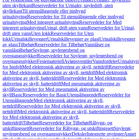
uten skyllekant
Reservedeler for Urinaler, spyledrift, uten
skyllekant
Til utenpåliggende eller innbygd
urinalstyring
Reservedeler for Til utenpåliggende eller innbygd
urinalstyring
Med integrert urinalstyring
Reservedeler for Med
integrert urinalstyring
Urinal, drift uten vann
Reservedeler for Urinal,
drift uten vann
Uten lokk
Reservedeler for Uten
lokk
Urinalskillevegger
Urinalskillevegger av plast
Urinalskillevegger
av glass
Tilbehør
Reservedeler for Tilbehør
Vannlåser og
vannlåstilbehør
Spylerør, spylerørsbend og
overgangsstykker
Reservedeler for Spylerør, spylerørsbend og
overgangsstykker
Festemateriell
Avløpsventiler
Vannfordeler
Urinalstyr
for Innfelt
Med elektronisk aktivering av skyll, nettdrift
Reservedeler
for Med elektronisk aktivering av skyll, nettdrift
Med elektronisk
aktivering av skyll, batteridrift
Reservedeler for Med elektronisk
aktivering av skyll, batteridrift
Med pneumatisk aktivering av
skyll
Reservedeler for Med pneumatisk aktivering av
skyll
Basic
Reservedeler for Basic
Utenpåliggende
Reservedeler for
Utenpåliggende
Med elektronisk aktivering av skyll,
nettdrift
Reservedeler for Med elektronisk aktivering av skyll,
nettdrift
Med elektronisk aktivering av skyll, batteridrift
Reservedeler
for Med elektronisk aktivering av skyll,
batteridrift
Tilbehør
Reservedeler for Tilbehør
Råbygg- og
utskiftingssett
Reservedeler for Råbygg- og utskiftingssett
Spylerør,
spylerørsbend og overgangsstykker
Deksler
Integrerte styringer
Annet