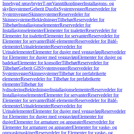
Innebygd røravbryter
T-rør
Vanntilkoplinger
Installasjons- og
skyllesystemer
Geberit Duofix
Systemvegger
Reservedeler for
Systemvegger
Skinnesystemer
Reservedeler for
Skinnesystemer
Bekledninger
Tilbehør
Reservedeler for
Tilbehør
Installasjonselementer
Reservedeler for
Installasjonselementer
Elementer for toaletter
Reservedeler for
Elementer for toaletter
Elementer for servanter
Reservedeler for
Elementer for servanter
Bidé-elementer
Reservedeler for Bidé-
elementer
Urinalelementer
Reservedeler for
Urinalelementer
Elementer for dusjer med veggavløp
Reservedeler
for Elementer for dusjer med veggavløp
Elementer for dusjer og
badekar
Elementer for konsoller
Tilbehør
Reservedeler for
Tilbehør
Geberit GIS
Systemvegger
Reservedeler for
Systemvegger
Skinnesystemer
Tilbehør for prefabrikerte
elementer
Reservedeler for Tilbehør for prefabrikerte
elementer
Tilbehør for
lydisolering
Bekledninger
Installasjonselementer
Reservedeler for
Installasjonselementer
Elementer for servanter
Reservedeler for
Elementer for servanter
Bidé-elementer
Reservedeler for Bidé-
elementer
Urinalelementer
Reservedeler for
Urinalelementer
Elementer for dusjer med veggavløp
Reservedeler
for Elementer for dusjer med veggavløp
Elementer for
dusjer
Elementer for armaturer og apparater
Reservedeler for
Elementer for armaturer og apparater
Elementer for vaske- og
oppvaskmaskiner
Reservedeler for Elementer for vaske- og