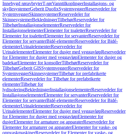
Innebygd røravbryter
T-rør
Vanntilkoplinger
Installasjons- og
skyllesystemer
Geberit Duofix
Systemvegger
Reservedeler for
Systemvegger
Skinnesystemer
Reservedeler for
Skinnesystemer
Bekledninger
Tilbehør
Reservedeler for
Tilbehør
Installasjonselementer
Reservedeler for
Installasjonselementer
Elementer for toaletter
Reservedeler for
Elementer for toaletter
Elementer for servanter
Reservedeler for
Elementer for servanter
Bidé-elementer
Reservedeler for Bidé-
elementer
Urinalelementer
Reservedeler for
Urinalelementer
Elementer for dusjer med veggavløp
Reservedeler
for Elementer for dusjer med veggavløp
Elementer for dusjer og
badekar
Elementer for konsoller
Tilbehør
Reservedeler for
Tilbehør
Geberit GIS
Systemvegger
Reservedeler for
Systemvegger
Skinnesystemer
Tilbehør for prefabrikerte
elementer
Reservedeler for Tilbehør for prefabrikerte
elementer
Tilbehør for
lydisolering
Bekledninger
Installasjonselementer
Reservedeler for
Installasjonselementer
Elementer for servanter
Reservedeler for
Elementer for servanter
Bidé-elementer
Reservedeler for Bidé-
elementer
Urinalelementer
Reservedeler for
Urinalelementer
Elementer for dusjer med veggavløp
Reservedeler
for Elementer for dusjer med veggavløp
Elementer for
dusjer
Elementer for armaturer og apparater
Reservedeler for
Elementer for armaturer og apparater
Elementer for vaske- og
oppvaskmaskiner
Reservedeler for Elementer for vaske- og