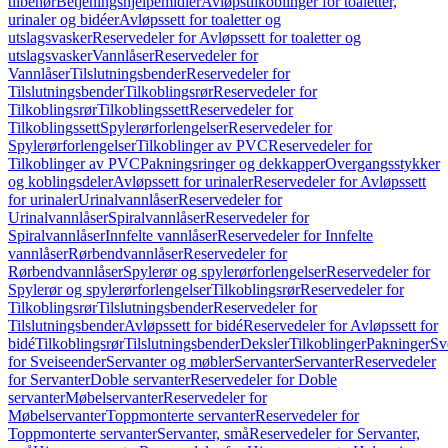
tilbehør
Betjeningshjelpemidler
Avløpstilkoblinger for toaletter,
urinaler og bidéer
Avløpssett for toaletter og
utslagsvasker
Reservedeler for Avløpssett for toaletter og
utslagsvasker
Vannlåser
Reservedeler for
Vannlåser
Tilslutningsbender
Reservedeler for
Tilslutningsbender
Tilkoblingsrør
Reservedeler for
Tilkoblingsrør
Tilkoblingssett
Reservedeler for
Tilkoblingssett
Spylerørforlengelser
Reservedeler for
Spylerørforlengelser
Tilkoblinger av PVC
Reservedeler for
Tilkoblinger av PVC
Pakningsringer og dekkapper
Overgangsstykker
og koblingsdeler
Avløpssett for urinaler
Reservedeler for Avløpssett
for urinaler
Urinalvannlåser
Reservedeler for
Urinalvannlåser
Spiralvannlåser
Reservedeler for
Spiralvannlåser
Innfelte vannlåser
Reservedeler for Innfelte
vannlåser
Rørbendvannlåser
Reservedeler for
Rørbendvannlåser
Spylerør og spylerørforlengelser
Reservedeler for
Spylerør og spylerørforlengelser
Tilkoblingsrør
Reservedeler for
Tilkoblingsrør
Tilslutningsbender
Reservedeler for
Tilslutningsbender
Avløpssett for bidé
Reservedeler for Avløpssett for
bidé
Tilkoblingsrør
Tilslutningsbender
Deksler
Tilkoblinger
Pakninger
Sv
for Sveiseender
Servanter og møbler
Servanter
Servanter
Reservedeler
for Servanter
Doble servanter
Reservedeler for Doble
servanter
Møbelservanter
Reservedeler for
Møbelservanter
Toppmonterte servanter
Reservedeler for
Toppmonterte servanter
Servanter, små
Reservedeler for Servanter,