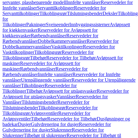
servanter, plassbeparende modell
Innfelte vannlåser
Reservedeler for
Innfelte vannlåser
Servanttilkoblinger
Reservedeler for
Servanttilkoblinger
Tilkoblingsrør
Tilslutningsbender
Deksler
Tilkobling
for
Tilkoblinger
Pakninger
Sveiseender
Innbyggingssisterner
Avløpssett
for kjøkkenvasker
Reservedeler for Avløpssett for
kjøkkenvasker
Rørbendvannlåser
Reservedeler for
Rørbendvannlåser
Dobbelkammervannlåser
Reservedeler for
Dobbelkammervannlåser
Vasktilkoplinger
Reservedeler for
Vasktilkoplinger
Tilkoblingsrør
Reservedeler for
Tilkoblingsrør
Tilbehør
Reservedeler for Tilbehør
Avløpssett for
maskiner
Reservedeler for Avløpssett for
maskiner
Rørbendvannlåser
Reservedeler for
Rørbendvannlåser
Innfelte vannlåser
Reservedeler for Innfelte
vannlåser
Utenpåliggende vannlåser
Reservedeler for Utenpåliggende
vannlåser
Tilkoblinger
Reservedeler for
Tilkoblinger
Tilbehør
Avløpssett for utslagsvasker
Reservedeler for
Avløpssett for utslagsvasker
Vannlåser
Reservedeler for
Vannlåser
Tilslutningsbender
Reservedeler for
Tilslutningsbender
Tilkoblingsrør
Reservedeler for
Tilkoblingsrør
Avløpsventiler
Reservedeler for
Avløpsventiler
Tilbehør
Reservedeler for Tilbehør
Dusjløsninger og
badekar
Dusjer
Gulvdrenering for dusjer
Reservedeler for
Gulvdrenering for dusjer
Slukrenner
Reservedeler for
Slukrenner
Tilbehør til slukrenner
Reservedeler for Tilbehør til