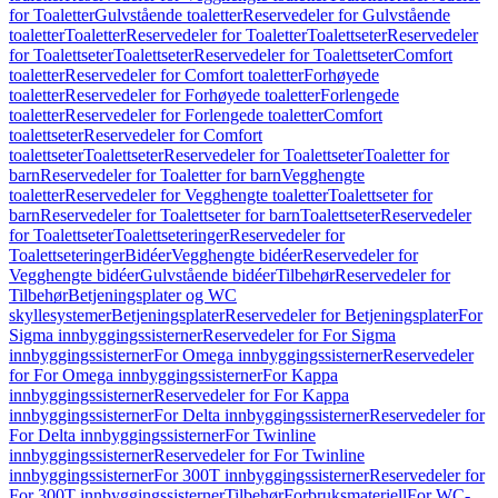
for Toaletter
Gulvstående toaletter
Reservedeler for Gulvstående
toaletter
Toaletter
Reservedeler for Toaletter
Toalettseter
Reservedeler
for Toalettseter
Toalettseter
Reservedeler for Toalettseter
Comfort
toaletter
Reservedeler for Comfort toaletter
Forhøyede
toaletter
Reservedeler for Forhøyede toaletter
Forlengede
toaletter
Reservedeler for Forlengede toaletter
Comfort
toalettseter
Reservedeler for Comfort
toalettseter
Toalettseter
Reservedeler for Toalettseter
Toaletter for
barn
Reservedeler for Toaletter for barn
Vegghengte
toaletter
Reservedeler for Vegghengte toaletter
Toalettseter for
barn
Reservedeler for Toalettseter for barn
Toalettseter
Reservedeler
for Toalettseter
Toalettseteringer
Reservedeler for
Toalettseteringer
Bidéer
Vegghengte bidéer
Reservedeler for
Vegghengte bidéer
Gulvstående bidéer
Tilbehør
Reservedeler for
Tilbehør
Betjeningsplater og WC
skyllesystemer
Betjeningsplater
Reservedeler for Betjeningsplater
For
Sigma innbyggingssisterner
Reservedeler for For Sigma
innbyggingssisterner
For Omega innbyggingssisterner
Reservedeler
for For Omega innbyggingssisterner
For Kappa
innbyggingssisterner
Reservedeler for For Kappa
innbyggingssisterner
For Delta innbyggingssisterner
Reservedeler for
For Delta innbyggingssisterner
For Twinline
innbyggingssisterner
Reservedeler for For Twinline
innbyggingssisterner
For 300T innbyggingssisterner
Reservedeler for
For 300T innbyggingssisterner
Tilbehør
Forbruksmateriell
For WC-