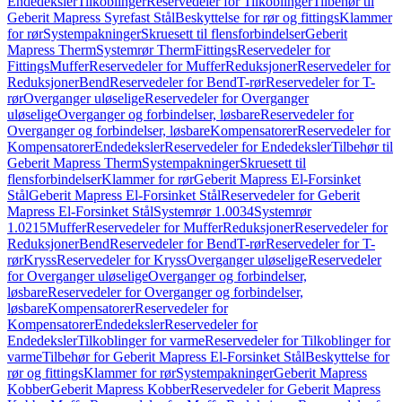
Endedeksler
Tilkoblinger
Reservedeler for Tilkoblinger
Tilbehør til
Geberit Mapress Syrefast Stål
Beskyttelse for rør og fittings
Klammer
for rør
Systempakninger
Skruesett til flensforbindelser
Geberit
Mapress Therm
Systemrør Therm
Fittings
Reservedeler for
Fittings
Muffer
Reservedeler for Muffer
Reduksjoner
Reservedeler for
Reduksjoner
Bend
Reservedeler for Bend
T-rør
Reservedeler for T-
rør
Overganger uløselige
Reservedeler for Overganger
uløselige
Overganger og forbindelser, løsbare
Reservedeler for
Overganger og forbindelser, løsbare
Kompensatorer
Reservedeler for
Kompensatorer
Endedeksler
Reservedeler for Endedeksler
Tilbehør til
Geberit Mapress Therm
Systempakninger
Skruesett til
flensforbindelser
Klammer for rør
Geberit Mapress El-Forsinket
Stål
Geberit Mapress El-Forsinket Stål
Reservedeler for Geberit
Mapress El-Forsinket Stål
Systemrør 1.0034
Systemrør
1.0215
Muffer
Reservedeler for Muffer
Reduksjoner
Reservedeler for
Reduksjoner
Bend
Reservedeler for Bend
T-rør
Reservedeler for T-
rør
Kryss
Reservedeler for Kryss
Overganger uløselige
Reservedeler
for Overganger uløselige
Overganger og forbindelser,
løsbare
Reservedeler for Overganger og forbindelser,
løsbare
Kompensatorer
Reservedeler for
Kompensatorer
Endedeksler
Reservedeler for
Endedeksler
Tilkoblinger for varme
Reservedeler for Tilkoblinger for
varme
Tilbehør for Geberit Mapress El-Forsinket Stål
Beskyttelse for
rør og fittings
Klammer for rør
Systempakninger
Geberit Mapress
Kobber
Geberit Mapress Kobber
Reservedeler for Geberit Mapress