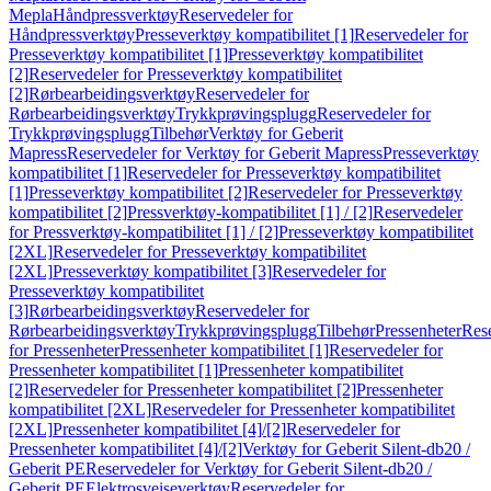
Mepla
Håndpressverktøy
Reservedeler for
Håndpressverktøy
Presseverktøy kompatibilitet [1]
Reservedeler for
Presseverktøy kompatibilitet [1]
Presseverktøy kompatibilitet
[2]
Reservedeler for Presseverktøy kompatibilitet
[2]
Rørbearbeidingsverktøy
Reservedeler for
Rørbearbeidingsverktøy
Trykkprøvingsplugg
Reservedeler for
Trykkprøvingsplugg
Tilbehør
Verktøy for Geberit
Mapress
Reservedeler for Verktøy for Geberit Mapress
Presseverktøy
kompatibilitet [1]
Reservedeler for Presseverktøy kompatibilitet
[1]
Presseverktøy kompatibilitet [2]
Reservedeler for Presseverktøy
kompatibilitet [2]
Pressverktøy-kompatibilitet [1] / [2]
Reservedeler
for Pressverktøy-kompatibilitet [1] / [2]
Presseverktøy kompatibilitet
[2XL]
Reservedeler for Presseverktøy kompatibilitet
[2XL]
Presseverktøy kompatibilitet [3]
Reservedeler for
Presseverktøy kompatibilitet
[3]
Rørbearbeidingsverktøy
Reservedeler for
Rørbearbeidingsverktøy
Trykkprøvingsplugg
Tilbehør
Pressenheter
Res
for Pressenheter
Pressenheter kompatibilitet [1]
Reservedeler for
Pressenheter kompatibilitet [1]
Pressenheter kompatibilitet
[2]
Reservedeler for Pressenheter kompatibilitet [2]
Pressenheter
kompatibilitet [2XL]
Reservedeler for Pressenheter kompatibilitet
[2XL]
Pressenheter kompatibilitet [4]/[2]
Reservedeler for
Pressenheter kompatibilitet [4]/[2]
Verktøy for Geberit Silent-db20 /
Geberit PE
Reservedeler for Verktøy for Geberit Silent-db20 /
Geberit PE
Elektrosveiseverktøy
Reservedeler for