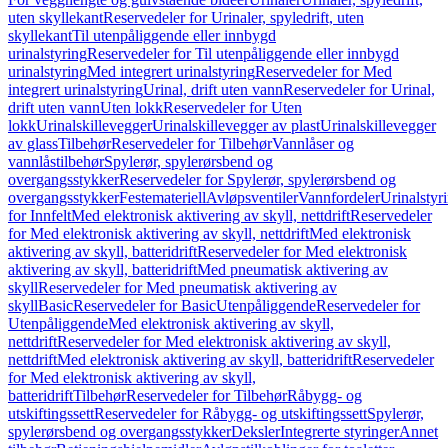
uten skyllekant
Reservedeler for Urinaler, spyledrift, uten
skyllekant
Til utenpåliggende eller innbygd
urinalstyring
Reservedeler for Til utenpåliggende eller innbygd
urinalstyring
Med integrert urinalstyring
Reservedeler for Med
integrert urinalstyring
Urinal, drift uten vann
Reservedeler for Urinal,
drift uten vann
Uten lokk
Reservedeler for Uten
lokk
Urinalskillevegger
Urinalskillevegger av plast
Urinalskillevegger
av glass
Tilbehør
Reservedeler for Tilbehør
Vannlåser og
vannlåstilbehør
Spylerør, spylerørsbend og
overgangsstykker
Reservedeler for Spylerør, spylerørsbend og
overgangsstykker
Festemateriell
Avløpsventiler
Vannfordeler
Urinalstyr
for Innfelt
Med elektronisk aktivering av skyll, nettdrift
Reservedeler
for Med elektronisk aktivering av skyll, nettdrift
Med elektronisk
aktivering av skyll, batteridrift
Reservedeler for Med elektronisk
aktivering av skyll, batteridrift
Med pneumatisk aktivering av
skyll
Reservedeler for Med pneumatisk aktivering av
skyll
Basic
Reservedeler for Basic
Utenpåliggende
Reservedeler for
Utenpåliggende
Med elektronisk aktivering av skyll,
nettdrift
Reservedeler for Med elektronisk aktivering av skyll,
nettdrift
Med elektronisk aktivering av skyll, batteridrift
Reservedeler
for Med elektronisk aktivering av skyll,
batteridrift
Tilbehør
Reservedeler for Tilbehør
Råbygg- og
utskiftingssett
Reservedeler for Råbygg- og utskiftingssett
Spylerør,
spylerørsbend og overgangsstykker
Deksler
Integrerte styringer
Annet