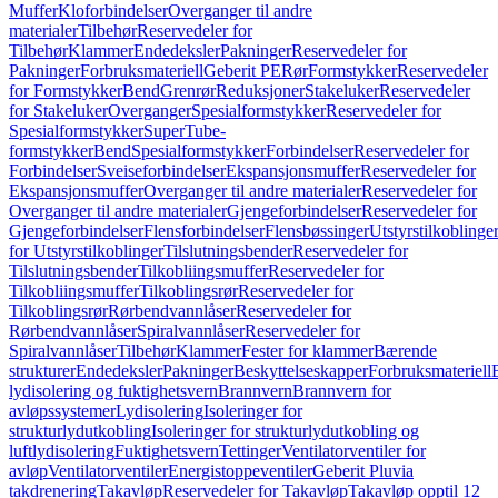
Muffer
Kloforbindelser
Overganger til andre
materialer
Tilbehør
Reservedeler for
Tilbehør
Klammer
Endedeksler
Pakninger
Reservedeler for
Pakninger
Forbruksmateriell
Geberit PE
Rør
Formstykker
Reservedeler
for Formstykker
Bend
Grenrør
Reduksjoner
Stakeluker
Reservedeler
for Stakeluker
Overganger
Spesialformstykker
Reservedeler for
Spesialformstykker
SuperTube-
formstykker
Bend
Spesialformstykker
Forbindelser
Reservedeler for
Forbindelser
Sveiseforbindelser
Ekspansjonsmuffer
Reservedeler for
Ekspansjonsmuffer
Overganger til andre materialer
Reservedeler for
Overganger til andre materialer
Gjengeforbindelser
Reservedeler for
Gjengeforbindelser
Flensforbindelser
Flensbøssinger
Utstyrstilkoblinge
for Utstyrstilkoblinger
Tilslutningsbender
Reservedeler for
Tilslutningsbender
Tilkobliingsmuffer
Reservedeler for
Tilkobliingsmuffer
Tilkoblingsrør
Reservedeler for
Tilkoblingsrør
Rørbendvannlåser
Reservedeler for
Rørbendvannlåser
Spiralvannlåser
Reservedeler for
Spiralvannlåser
Tilbehør
Klammer
Fester for klammer
Bærende
strukturer
Endedeksler
Pakninger
Beskyttelseskapper
Forbruksmateriell
lydisolering og fuktighetsvern
Brannvern
Brannvern for
avløpssystemer
Lydisolering
Isoleringer for
strukturlydutkobling
Isoleringer for strukturlydutkobling og
luftlydisolering
Fuktighetsvern
Tettinger
Ventilatorventiler for
avløp
Ventilatorventiler
Energistoppeventiler
Geberit Pluvia
takdrenering
Takavløp
Reservedeler for Takavløp
Takavløp opptil 12