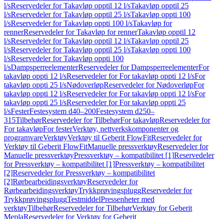
l/s
Reservedeler for Takavløp opptil 12 l/s
Takavløp opptil 25
l/s
Reservedeler for Takavløp opptil 25 l/s
Takavløp oppti 100
l/s
Reservedeler for Takavløp oppti 100 l/s
Takavløp for
renner
Reservedeler for Takavløp for renner
Takavløp opptil 12
l/s
Reservedeler for Takavløp opptil 12 l/s
Takavløp opptil 25
l/s
Reservedeler for Takavløp opptil 25 l/s
Takavløp oppti 100
l/s
Reservedeler for Takavløp oppti 100
l/s
Dampsperreelementer
Reservedeler for Dampsperreelementer
For
takavløp oppti 12 l/s
Reservedeler for For takavløp oppti 12 l/s
For
takavløp oppti 25 l/s
Nødoverløp
Reservedeler for Nødoverløp
For
takavløp oppti 12 l/s
Reservedeler for For takavløp oppti 12 l/s
For
takavløp oppti 25 l/s
Reservedeler for For takavløp oppti 25
l/s
Fester
Festesystem d40–200
Festesystem d250–
315
Tilbehør
Reservedeler for Tilbehør
For takavløp
Reservedeler for
For takavløp
For fester
Verktøy, nettverkskomponenter og
programvare
Verktøy
Verktøy til Geberit FlowFit
Reservedeler for
Verktøy til Geberit FlowFit
Manuelle pressverktøy
Reservedeler for
Manuelle pressverktøy
Pressverktøy – kompatibilitet [1]
Reservedeler
for Pressverktøy – kompatibilitet [1]
Pressverktøy – kompatibilitet
[2]
Reservedeler for Pressverktøy – kompatibilitet
[2]
Rørbearbeidingsverktøy
Reservedeler for
Rørbearbeidingsverktøy
Trykkprøvingsplugg
Reservedeler for
Trykkprøvingsplugg
Testmiddel
Pressenheter med
verktøy
Tilbehør
Reservedeler for Tilbehør
Verktøy for Geberit
Mepla
Reservedeler for Verktøy for Geberit