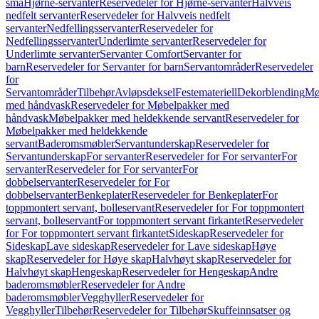
små
Hjørne-servanter
Reservedeler for Hjørne-servanter
Halvveis
nedfelt servanter
Reservedeler for Halvveis nedfelt
servanter
Nedfellingsservanter
Reservedeler for
Nedfellingsservanter
Underlimte servanter
Reservedeler for
Underlimte servanter
Servanter Comfort
Servanter for
barn
Reservedeler for Servanter for barn
Servantområder
Reservedeler
for
Servantområder
Tilbehør
Avløpsdeksel
Festemateriell
Dekorblending
Mø
med håndvask
Reservedeler for Møbelpakker med
håndvask
Møbelpakker med heldekkende servant
Reservedeler for
Møbelpakker med heldekkende
servant
Baderomsmøbler
Servantunderskap
Reservedeler for
Servantunderskap
For servanter
Reservedeler for For servanter
For
servanter
Reservedeler for For servanter
For
dobbelservanter
Reservedeler for For
dobbelservanter
Benkeplater
Reservedeler for Benkeplater
For
toppmontert servant, bolleservant
Reservedeler for For toppmontert
servant, bolleservant
For toppmontert servant firkantet
Reservedeler
for For toppmontert servant firkantet
Sideskap
Reservedeler for
Sideskap
Lave sideskap
Reservedeler for Lave sideskap
Høye
skap
Reservedeler for Høye skap
Halvhøyt skap
Reservedeler for
Halvhøyt skap
Hengeskap
Reservedeler for Hengeskap
Andre
baderomsmøbler
Reservedeler for Andre
baderomsmøbler
Vegghyller
Reservedeler for
Vegghyller
Tilbehør
Reservedeler for Tilbehør
Skuffeinnsatser og