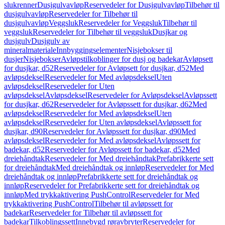
slukrenner
Dusjgulvavløp
Reservedeler for Dusjgulvavløp
Tilbehør til
dusjgulvavløp
Reservedeler for Tilbehør til
dusjgulvavløp
Veggsluk
Reservedeler for Veggsluk
Tilbehør til
veggsluk
Reservedeler for Tilbehør til veggsluk
Dusjkar og
dusjgulv
Dusjgulv av
mineralmateriale
Innbyggingselementer
Nisjebokser til
dusjer
Nisjebokser
Avløpstilkoblinger for dusj og badekar
Avløpsett
for dusjkar, d52
Reservedeler for Avløpsett for dusjkar, d52
Med
avløpsdeksel
Reservedeler for Med avløpsdeksel
Uten
avløpsdeksel
Reservedeler for Uten
avløpsdeksel
Avløpsdeksel
Reservedeler for Avløpsdeksel
Avløpssett
for dusjkar, d62
Reservedeler for Avløpssett for dusjkar, d62
Med
avløpsdeksel
Reservedeler for Med avløpsdeksel
Uten
avløpsdeksel
Reservedeler for Uten avløpsdeksel
Avløpssett for
dusjkar, d90
Reservedeler for Avløpssett for dusjkar, d90
Med
avløpsdeksel
Reservedeler for Med avløpsdeksel
Avløpssett for
badekar, d52
Reservedeler for Avløpssett for badekar, d52
Med
dreiehåndtak
Reservedeler for Med dreiehåndtak
Prefabrikkerte sett
for dreiehåndtak
Med dreiehåndtak og innløp
Reservedeler for Med
dreiehåndtak og innløp
Prefabrikkerte sett for dreiehåndtak og
innløp
Reservedeler for Prefabrikkerte sett for dreiehåndtak og
innløp
Med trykkaktivering PushControl
Reservedeler for Med
trykkaktivering PushControl
Tilbehør til avløpssett for
badekar
Reservedeler for Tilbehør til avløpssett for
badekar
Tilkoblingssett
Innebygd røravbryter
Reservedeler for