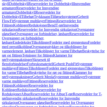
skyll
Dobbeltskyll
Reservedeler for Dobbeltskyll
Innvendige
armaturer
Reservedeler for Innvendige
armaturer
Dobbeltskyll
Reservedeler for
Dobbeltskyll
Tilbehør
Trykknapp
Tilførselssystemer
Geberit
FlowFit
Systemrør multilayer
Fittings
Reservedeler for
Fittings
Koblinger
Reduksjoner
Bend
T-rør
Innvendig
sirkulasjon
Reservedeler for Innvendig sirkulasjon
Overganger
uløselige
Overganger og forbindelser, løsbare
Reservedeler for
Overganger og forbindelser,
løsbare
Endedeksler
Tilkoblinger
Fordeler med gjengestuss
Fordeler
med presstilkobling
Overgangsstykker og tilkoblinger for
varmeelement, løsbare
Tilkoblinger for varme
Tilbehør
Beskyttelse for
rør og fittings
Tetninger for fittings
Klammer for
rør
Systempakninger
Skruesett til
flensforbindelser
Forbruksmateriell
Geberit PushFit
Systemrør
multilayer
Fittings
Tilkoblinger
Fordeler med gjengestuss
Tilkoblinger
for varme
Tilbehør
Beskyttelse for rør og fittings
Klammer for
rør
Systempakninger
Geberit Mepla
Systemrør multilayer
Systemrør
varme multilayer
Fittings
Reservedeler for
Fittings
Koblinger
Reservedeler for
Koblinger
Reduksjoner
Reservedeler for
Reduksjoner
Albue
Reservedeler for Albue
T-rør
Reservedeler for T-
rør
Innvendig sirkulasjon
Reservedeler for Innvendig
sirkulasjon
Overganger uløselige
Reservedeler for Overganger
uløselige
Overganger og forbindelser, løsbare
Reservedeler for