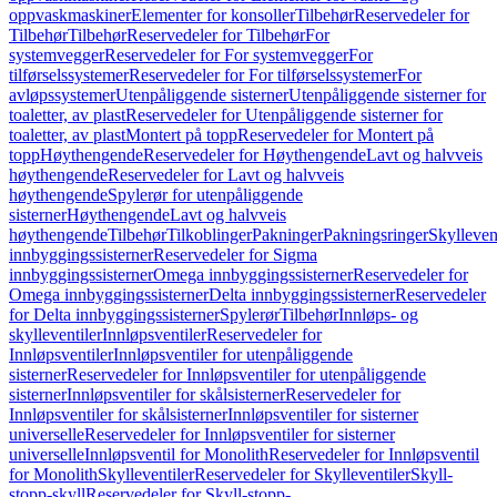
oppvaskmaskiner
Elementer for konsoller
Tilbehør
Reservedeler for
Tilbehør
Tilbehør
Reservedeler for Tilbehør
For
systemvegger
Reservedeler for For systemvegger
For
tilførselssystemer
Reservedeler for For tilførselssystemer
For
avløpssystemer
Utenpåliggende sisterner
Utenpåliggende sisterner for
toaletter, av plast
Reservedeler for Utenpåliggende sisterner for
toaletter, av plast
Montert på topp
Reservedeler for Montert på
topp
Høythengende
Reservedeler for Høythengende
Lavt og halvveis
høythengende
Reservedeler for Lavt og halvveis
høythengende
Spylerør for utenpåliggende
sisterner
Høythengende
Lavt og halvveis
høythengende
Tilbehør
Tilkoblinger
Pakninger
Pakningsringer
Skylleven
innbyggingssisterner
Reservedeler for Sigma
innbyggingssisterner
Omega innbyggingssisterner
Reservedeler for
Omega innbyggingssisterner
Delta innbyggingssisterner
Reservedeler
for Delta innbyggingssisterner
Spylerør
Tilbehør
Innløps- og
skylleventiler
Innløpsventiler
Reservedeler for
Innløpsventiler
Innløpsventiler for utenpåliggende
sisterner
Reservedeler for Innløpsventiler for utenpåliggende
sisterner
Innløpsventiler for skålsisterner
Reservedeler for
Innløpsventiler for skålsisterner
Innløpsventiler for sisterner
universelle
Reservedeler for Innløpsventiler for sisterner
universelle
Innløpsventil for Monolith
Reservedeler for Innløpsventil
for Monolith
Skylleventiler
Reservedeler for Skylleventiler
Skyll-
stopp-skyll
Reservedeler for Skyll-stopp-