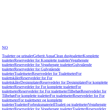
NO
Toaletter og urinaler
Geberit AquaClean dusjtoaletter
Komplette
toaletter
Reservedeler for Komplette toaletter
Vegghengte
toaletter
Reservedeler for Vegghengte toaletter
Gulvstående
toaletter
Reservedeler for Gulvstående
toaletter
Toalettseter
Reservedeler for Toalettseter
For
toalettskåler
Reservedeler for For
toalettskåler
Designplater
Reservedeler for Designplater
For komplette
toaletter
Reservedeler for For komplette toaletter
For
toalettseter
Reservedeler for For toalettseter
Tilbehør
Reservedeler for
Tilbehør
For komplette toaletter
For toalettseter
Reservedeler for For
toalettseter
For toalettseter og komplette
toaletter
Toaletter
Forbruksmateriell
Toalett og toalettseter
Vegghengte
toaletter
Reservedeler for Vegghengte toaletter
Toaletter
Reservedeler