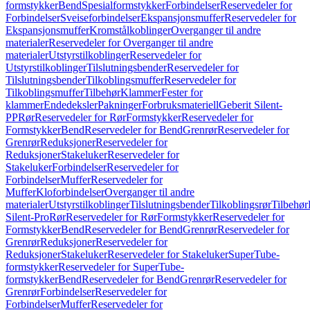
formstykker
Bend
Spesialformstykker
Forbindelser
Reservedeler for
Forbindelser
Sveiseforbindelser
Ekspansjonsmuffer
Reservedeler for
Ekspansjonsmuffer
Kromstålkoblinger
Overganger til andre
materialer
Reservedeler for Overganger til andre
materialer
Utstyrstilkoblinger
Reservedeler for
Utstyrstilkoblinger
Tilslutningsbender
Reservedeler for
Tilslutningsbender
Tilkoblingsmuffer
Reservedeler for
Tilkoblingsmuffer
Tilbehør
Klammer
Fester for
klammer
Endedeksler
Pakninger
Forbruksmateriell
Geberit Silent-
PP
Rør
Reservedeler for Rør
Formstykker
Reservedeler for
Formstykker
Bend
Reservedeler for Bend
Grenrør
Reservedeler for
Grenrør
Reduksjoner
Reservedeler for
Reduksjoner
Stakeluker
Reservedeler for
Stakeluker
Forbindelser
Reservedeler for
Forbindelser
Muffer
Reservedeler for
Muffer
Kloforbindelser
Overganger til andre
materialer
Utstyrstilkoblinger
Tilslutningsbender
Tilkoblingsrør
Tilbehør
Silent-Pro
Rør
Reservedeler for Rør
Formstykker
Reservedeler for
Formstykker
Bend
Reservedeler for Bend
Grenrør
Reservedeler for
Grenrør
Reduksjoner
Reservedeler for
Reduksjoner
Stakeluker
Reservedeler for Stakeluker
SuperTube-
formstykker
Reservedeler for SuperTube-
formstykker
Bend
Reservedeler for Bend
Grenrør
Reservedeler for
Grenrør
Forbindelser
Reservedeler for
Forbindelser
Muffer
Reservedeler for