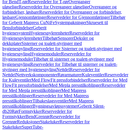
for Bend
T-rør
Reservedeler for T-rør
Overganger
uløselige
Reservedeler for Overganger uløselige
Overganger og
forbindelser, løsbare
Reservedeler for Overganger og forbindelser,
løsbare
Gjennomføringer
Reservedeler for Gjennomføringer
Tilbehør
for Geberit Mapress CuNiFe
Systempakninger
Skruesett til
flensforbindelser
Geberit
hygienesystem
Hygienespylerenheter
Reservedeler for
Hygienespylerenheter
Tilbehør
Sensorer
Deksler og
dekkplater
Sisterner og toalett-styringer med
hygienespyling
Reservedeler for Sisterner og toalett-styringer med
hygienespyling
Hygienemoduler
Reservedeler for
Hygienemoduler
Tilbehør til sisterner og toalett-styringer med
hygienespyling
Reservedeler for Tilbehør til sisterner og toalett-
styringer med hygienespyling
Nettdel
Reservedeler for
Nettdel
Nettverkskomponenter
Rørarmaturer
Kuleventiler
Reservedeler
for Kuleventiler
Med FlowFit pressforbindelser
Reservedeler for Med
FlowFit pressforbindelser
Med Mepla presstilkoblinger
Reservedeler
for Med Mepla presstilkoblinger
Med Mapress
presstilkoblinger
Reservedeler for Med Mapress
presstilkoblinger
Tilbakeslagsventiler
Med Mapress
presstilkoblinger
Bygningsavløpssystemer
Geberit Silent-
db20
Rør
Formstykker
Reservedeler for
Formstykker
Bend
Grenrør
Reservedeler for
Grenrør
Reduksjoner
Stakeluker
Reservedeler for
Stakeluker
SuperTube-