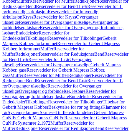
Kobber
Muffer
Reservedeler for Muffer
Reduksjoner
Reservedeler for
Reduksjoner
Bend
Reservedeler for Bend
T-rør
Reservedeler for T-
rør
Innvendig sirkulasjon
Reservedeler for Innvendig
sirkulasjon
Kryss
Reservedeler for Kryss
Overganger
uløselige
Reservedeler for Overganger uløselige
Overganger og
forbindelser, løsbare
Reservedeler for Overganger og forbindelser,
løsbare
Endedeksler
Reservedeler for
Endedeksler
Tilkoblinger
Reservedeler for Tilkoblinger
Geberit
Mapress Kobber, forkrommet
Reservedeler for Geberit Mapress
Kobber, forkrommet
Muffer
Reservedeler for
Muffer
Reduksjoner
Reservedeler for Reduksjoner
Bend
Reservedeler
for Bend
T-rør
Reservedeler for T-rør
Overganger
uløselige
Reservedeler for Overganger uløselige
Geberit Mapress
Kobber, gass
Reservedeler for Geberit Mapress Kobber,
gass
Muffer
Reservedeler for Muffer
Reduksjoner
Reservedeler for
Reduksjoner
Bend
Reservedeler for Bend
T-rør
Reservedeler for T-
rør
Overganger uløselige
Reservedeler for Overganger
uløselige
Overganger og forbindelser, løsbare
Reservedeler for
Overganger og forbindelser, løsbare
Endedeksler
Reservedeler for
Endedeksler
Tilkoblinger
Reservedeler for Tilkoblinger
Tilbehør for
Geberit Mapress Kobber
Beskyttelse for rør og fittings
Klammer for
rør
Systempakninger
Skruesett til flensforbindelser
Geberit Mapress
CuNiFe
Geberit Mapress CuNiFe
Reservedeler for Geberit Mapress
CuNiFe
Systemrør 2.1972
Muffer
Reservedeler for
Muffer
Reduksjoner
Reservedeler for Reduksjoner
Bend
Reservedeler