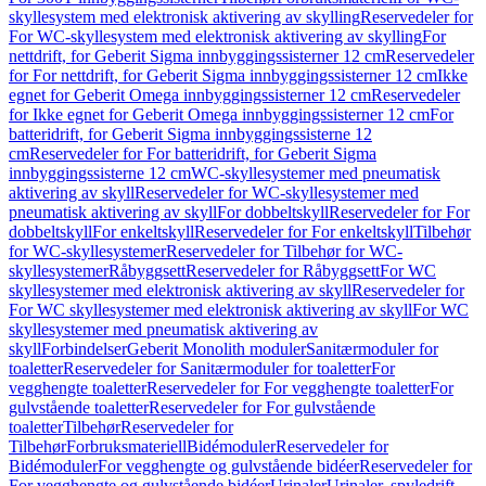
skyllesystem med elektronisk aktivering av skylling
Reservedeler for
For WC-skyllesystem med elektronisk aktivering av skylling
For
nettdrift, for Geberit Sigma innbyggingssisterner 12 cm
Reservedeler
for For nettdrift, for Geberit Sigma innbyggingssisterner 12 cm
Ikke
egnet for Geberit Omega innbyggingssisterner 12 cm
Reservedeler
for Ikke egnet for Geberit Omega innbyggingssisterner 12 cm
For
batteridrift, for Geberit Sigma innbyggingssisterne 12
cm
Reservedeler for For batteridrift, for Geberit Sigma
innbyggingssisterne 12 cm
WC-skyllesystemer med pneumatisk
aktivering av skyll
Reservedeler for WC-skyllesystemer med
pneumatisk aktivering av skyll
For dobbeltskyll
Reservedeler for For
dobbeltskyll
For enkeltskyll
Reservedeler for For enkeltskyll
Tilbehør
for WC-skyllesystemer
Reservedeler for Tilbehør for WC-
skyllesystemer
Råbyggsett
Reservedeler for Råbyggsett
For WC
skyllesystemer med elektronisk aktivering av skyll
Reservedeler for
For WC skyllesystemer med elektronisk aktivering av skyll
For WC
skyllesystemer med pneumatisk aktivering av
skyll
Forbindelser
Geberit Monolith moduler
Sanitærmoduler for
toaletter
Reservedeler for Sanitærmoduler for toaletter
For
vegghengte toaletter
Reservedeler for For vegghengte toaletter
For
gulvstående toaletter
Reservedeler for For gulvstående
toaletter
Tilbehør
Reservedeler for
Tilbehør
Forbruksmateriell
Bidémoduler
Reservedeler for
Bidémoduler
For vegghengte og gulvstående bidéer
Reservedeler for
For vegghengte og gulvstående bidéer
Urinaler
Urinaler, spyledrift,