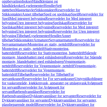
oppbevaringsbokser
Håndklestang og
håndklekroker
Lyselementer
Hendler
Sett
støtteben
Magnettavler
Stikkontakter
Reservedeler for
Stikkontakter
Annet tilbehør
Speil og speilskap
Speil
Reservedeler for
Speil
Med integrert belysning
Reservedeler for Med integrert
belysning
Uten integrert belysning
Speilskap
Reservedeler for
Speilskap
Med integrert belysning
Reservedeler for Med integrert
belysning
Uten integrert belysning
Reservedeler for Uten integrert
belysning
Tilbehør
Lyselementer
Hendler
Annet
tilbehør
Stikkontakter
Armaturer
Servantarmaturer
Reservedeler for
Servantarmaturer
Montering av stativ, nettdrift
Reservedeler for
Montering av stativ, nettdrift
Stativmontering,
batteridrift
Reservedeler for Stativmontering, batteridrift
Stående
montasje, blandebatteri med enhåndsgrep
Reservedeler for Stående
montasje, blandebatteri med enhåndsgrep
Veggmontasje,
nettdrift
Reservedeler for Veggmontasje, nettdrift
Veggmontasje,
batteridrift
Reservedeler for Veggmontasje,
batteridrift
Tilbehør
Reservedeler for Tilbehør
For
servantkraner
Reservedeler for For servantkraner
Utstyrstilkoblinger
for vaskeområde, kjøkkenvask, apparater og utslagsvask
Avløpssett
for servant
Reservedeler for Avløpssett for
servant
Rørbendvannlåser
Reservedeler for
Rørbendvannlåser
Dykkrørvannlåser for servanter
Reservedeler for
Dykkrørvannlåser for servanter
Dykkrørvannlåser for servanter,
plassbeparende modell
Reservedeler for Dykkrørvannlåser for