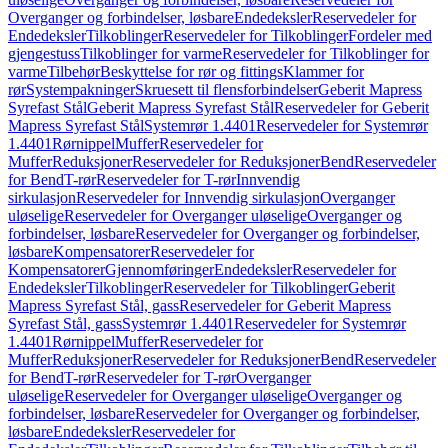
Overganger og forbindelser, løsbare
Endedeksler
Reservedeler for
Endedeksler
Tilkoblinger
Reservedeler for Tilkoblinger
Fordeler med
gjengestuss
Tilkoblinger for varme
Reservedeler for Tilkoblinger for
varme
Tilbehør
Beskyttelse for rør og fittings
Klammer for
rør
Systempakninger
Skruesett til flensforbindelser
Geberit Mapress
Syrefast Stål
Geberit Mapress Syrefast Stål
Reservedeler for Geberit
Mapress Syrefast Stål
Systemrør 1.4401
Reservedeler for Systemrør
1.4401
Rørnippel
Muffer
Reservedeler for
Muffer
Reduksjoner
Reservedeler for Reduksjoner
Bend
Reservedeler
for Bend
T-rør
Reservedeler for T-rør
Innvendig
sirkulasjon
Reservedeler for Innvendig sirkulasjon
Overganger
uløselige
Reservedeler for Overganger uløselige
Overganger og
forbindelser, løsbare
Reservedeler for Overganger og forbindelser,
løsbare
Kompensatorer
Reservedeler for
Kompensatorer
Gjennomføringer
Endedeksler
Reservedeler for
Endedeksler
Tilkoblinger
Reservedeler for Tilkoblinger
Geberit
Mapress Syrefast Stål, gass
Reservedeler for Geberit Mapress
Syrefast Stål, gass
Systemrør 1.4401
Reservedeler for Systemrør
1.4401
Rørnippel
Muffer
Reservedeler for
Muffer
Reduksjoner
Reservedeler for Reduksjoner
Bend
Reservedeler
for Bend
T-rør
Reservedeler for T-rør
Overganger
uløselige
Reservedeler for Overganger uløselige
Overganger og
forbindelser, løsbare
Reservedeler for Overganger og forbindelser,
løsbare
Endedeksler
Reservedeler for