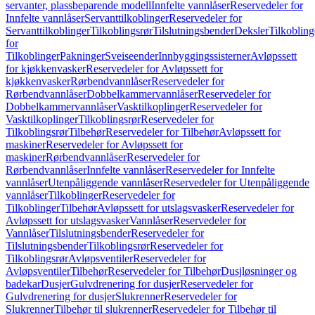
servanter, plassbeparende modell
Innfelte vannlåser
Reservedeler for
Innfelte vannlåser
Servanttilkoblinger
Reservedeler for
Servanttilkoblinger
Tilkoblingsrør
Tilslutningsbender
Deksler
Tilkobling
for
Tilkoblinger
Pakninger
Sveiseender
Innbyggingssisterner
Avløpssett
for kjøkkenvasker
Reservedeler for Avløpssett for
kjøkkenvasker
Rørbendvannlåser
Reservedeler for
Rørbendvannlåser
Dobbelkammervannlåser
Reservedeler for
Dobbelkammervannlåser
Vasktilkoplinger
Reservedeler for
Vasktilkoplinger
Tilkoblingsrør
Reservedeler for
Tilkoblingsrør
Tilbehør
Reservedeler for Tilbehør
Avløpssett for
maskiner
Reservedeler for Avløpssett for
maskiner
Rørbendvannlåser
Reservedeler for
Rørbendvannlåser
Innfelte vannlåser
Reservedeler for Innfelte
vannlåser
Utenpåliggende vannlåser
Reservedeler for Utenpåliggende
vannlåser
Tilkoblinger
Reservedeler for
Tilkoblinger
Tilbehør
Avløpssett for utslagsvasker
Reservedeler for
Avløpssett for utslagsvasker
Vannlåser
Reservedeler for
Vannlåser
Tilslutningsbender
Reservedeler for
Tilslutningsbender
Tilkoblingsrør
Reservedeler for
Tilkoblingsrør
Avløpsventiler
Reservedeler for
Avløpsventiler
Tilbehør
Reservedeler for Tilbehør
Dusjløsninger og
badekar
Dusjer
Gulvdrenering for dusjer
Reservedeler for
Gulvdrenering for dusjer
Slukrenner
Reservedeler for
Slukrenner
Tilbehør til slukrenner
Reservedeler for Tilbehør til