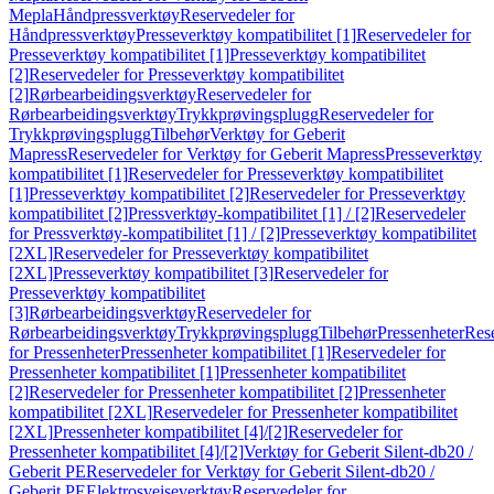
Mepla
Håndpressverktøy
Reservedeler for
Håndpressverktøy
Presseverktøy kompatibilitet [1]
Reservedeler for
Presseverktøy kompatibilitet [1]
Presseverktøy kompatibilitet
[2]
Reservedeler for Presseverktøy kompatibilitet
[2]
Rørbearbeidingsverktøy
Reservedeler for
Rørbearbeidingsverktøy
Trykkprøvingsplugg
Reservedeler for
Trykkprøvingsplugg
Tilbehør
Verktøy for Geberit
Mapress
Reservedeler for Verktøy for Geberit Mapress
Presseverktøy
kompatibilitet [1]
Reservedeler for Presseverktøy kompatibilitet
[1]
Presseverktøy kompatibilitet [2]
Reservedeler for Presseverktøy
kompatibilitet [2]
Pressverktøy-kompatibilitet [1] / [2]
Reservedeler
for Pressverktøy-kompatibilitet [1] / [2]
Presseverktøy kompatibilitet
[2XL]
Reservedeler for Presseverktøy kompatibilitet
[2XL]
Presseverktøy kompatibilitet [3]
Reservedeler for
Presseverktøy kompatibilitet
[3]
Rørbearbeidingsverktøy
Reservedeler for
Rørbearbeidingsverktøy
Trykkprøvingsplugg
Tilbehør
Pressenheter
Res
for Pressenheter
Pressenheter kompatibilitet [1]
Reservedeler for
Pressenheter kompatibilitet [1]
Pressenheter kompatibilitet
[2]
Reservedeler for Pressenheter kompatibilitet [2]
Pressenheter
kompatibilitet [2XL]
Reservedeler for Pressenheter kompatibilitet
[2XL]
Pressenheter kompatibilitet [4]/[2]
Reservedeler for
Pressenheter kompatibilitet [4]/[2]
Verktøy for Geberit Silent-db20 /
Geberit PE
Reservedeler for Verktøy for Geberit Silent-db20 /
Geberit PE
Elektrosveiseverktøy
Reservedeler for