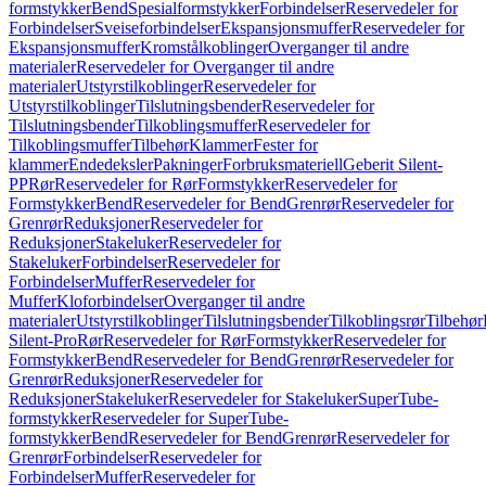
formstykker
Bend
Spesialformstykker
Forbindelser
Reservedeler for
Forbindelser
Sveiseforbindelser
Ekspansjonsmuffer
Reservedeler for
Ekspansjonsmuffer
Kromstålkoblinger
Overganger til andre
materialer
Reservedeler for Overganger til andre
materialer
Utstyrstilkoblinger
Reservedeler for
Utstyrstilkoblinger
Tilslutningsbender
Reservedeler for
Tilslutningsbender
Tilkoblingsmuffer
Reservedeler for
Tilkoblingsmuffer
Tilbehør
Klammer
Fester for
klammer
Endedeksler
Pakninger
Forbruksmateriell
Geberit Silent-
PP
Rør
Reservedeler for Rør
Formstykker
Reservedeler for
Formstykker
Bend
Reservedeler for Bend
Grenrør
Reservedeler for
Grenrør
Reduksjoner
Reservedeler for
Reduksjoner
Stakeluker
Reservedeler for
Stakeluker
Forbindelser
Reservedeler for
Forbindelser
Muffer
Reservedeler for
Muffer
Kloforbindelser
Overganger til andre
materialer
Utstyrstilkoblinger
Tilslutningsbender
Tilkoblingsrør
Tilbehør
Silent-Pro
Rør
Reservedeler for Rør
Formstykker
Reservedeler for
Formstykker
Bend
Reservedeler for Bend
Grenrør
Reservedeler for
Grenrør
Reduksjoner
Reservedeler for
Reduksjoner
Stakeluker
Reservedeler for Stakeluker
SuperTube-
formstykker
Reservedeler for SuperTube-
formstykker
Bend
Reservedeler for Bend
Grenrør
Reservedeler for
Grenrør
Forbindelser
Reservedeler for
Forbindelser
Muffer
Reservedeler for