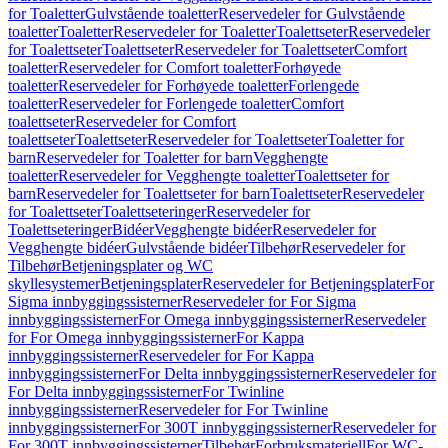
for Toaletter
Gulvstående toaletter
Reservedeler for Gulvstående
toaletter
Toaletter
Reservedeler for Toaletter
Toalettseter
Reservedeler
for Toalettseter
Toalettseter
Reservedeler for Toalettseter
Comfort
toaletter
Reservedeler for Comfort toaletter
Forhøyede
toaletter
Reservedeler for Forhøyede toaletter
Forlengede
toaletter
Reservedeler for Forlengede toaletter
Comfort
toalettseter
Reservedeler for Comfort
toalettseter
Toalettseter
Reservedeler for Toalettseter
Toaletter for
barn
Reservedeler for Toaletter for barn
Vegghengte
toaletter
Reservedeler for Vegghengte toaletter
Toalettseter for
barn
Reservedeler for Toalettseter for barn
Toalettseter
Reservedeler
for Toalettseter
Toalettseteringer
Reservedeler for
Toalettseteringer
Bidéer
Vegghengte bidéer
Reservedeler for
Vegghengte bidéer
Gulvstående bidéer
Tilbehør
Reservedeler for
Tilbehør
Betjeningsplater og WC
skyllesystemer
Betjeningsplater
Reservedeler for Betjeningsplater
For
Sigma innbyggingssisterner
Reservedeler for For Sigma
innbyggingssisterner
For Omega innbyggingssisterner
Reservedeler
for For Omega innbyggingssisterner
For Kappa
innbyggingssisterner
Reservedeler for For Kappa
innbyggingssisterner
For Delta innbyggingssisterner
Reservedeler for
For Delta innbyggingssisterner
For Twinline
innbyggingssisterner
Reservedeler for For Twinline
innbyggingssisterner
For 300T innbyggingssisterner
Reservedeler for
For 300T innbyggingssisterner
Tilbehør
Forbruksmateriell
For WC-