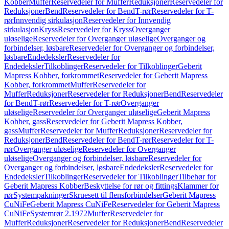
Kobber
Muffer
Reservedeler for Muffer
Reduksjoner
Reservedeler for
Reduksjoner
Bend
Reservedeler for Bend
T-rør
Reservedeler for T-
rør
Innvendig sirkulasjon
Reservedeler for Innvendig
sirkulasjon
Kryss
Reservedeler for Kryss
Overganger
uløselige
Reservedeler for Overganger uløselige
Overganger og
forbindelser, løsbare
Reservedeler for Overganger og forbindelser,
løsbare
Endedeksler
Reservedeler for
Endedeksler
Tilkoblinger
Reservedeler for Tilkoblinger
Geberit
Mapress Kobber, forkrommet
Reservedeler for Geberit Mapress
Kobber, forkrommet
Muffer
Reservedeler for
Muffer
Reduksjoner
Reservedeler for Reduksjoner
Bend
Reservedeler
for Bend
T-rør
Reservedeler for T-rør
Overganger
uløselige
Reservedeler for Overganger uløselige
Geberit Mapress
Kobber, gass
Reservedeler for Geberit Mapress Kobber,
gass
Muffer
Reservedeler for Muffer
Reduksjoner
Reservedeler for
Reduksjoner
Bend
Reservedeler for Bend
T-rør
Reservedeler for T-
rør
Overganger uløselige
Reservedeler for Overganger
uløselige
Overganger og forbindelser, løsbare
Reservedeler for
Overganger og forbindelser, løsbare
Endedeksler
Reservedeler for
Endedeksler
Tilkoblinger
Reservedeler for Tilkoblinger
Tilbehør for
Geberit Mapress Kobber
Beskyttelse for rør og fittings
Klammer for
rør
Systempakninger
Skruesett til flensforbindelser
Geberit Mapress
CuNiFe
Geberit Mapress CuNiFe
Reservedeler for Geberit Mapress
CuNiFe
Systemrør 2.1972
Muffer
Reservedeler for
Muffer
Reduksjoner
Reservedeler for Reduksjoner
Bend
Reservedeler