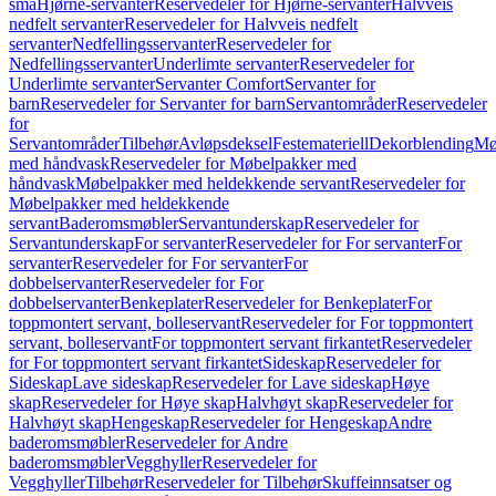
små
Hjørne-servanter
Reservedeler for Hjørne-servanter
Halvveis
nedfelt servanter
Reservedeler for Halvveis nedfelt
servanter
Nedfellingsservanter
Reservedeler for
Nedfellingsservanter
Underlimte servanter
Reservedeler for
Underlimte servanter
Servanter Comfort
Servanter for
barn
Reservedeler for Servanter for barn
Servantområder
Reservedeler
for
Servantområder
Tilbehør
Avløpsdeksel
Festemateriell
Dekorblending
Mø
med håndvask
Reservedeler for Møbelpakker med
håndvask
Møbelpakker med heldekkende servant
Reservedeler for
Møbelpakker med heldekkende
servant
Baderomsmøbler
Servantunderskap
Reservedeler for
Servantunderskap
For servanter
Reservedeler for For servanter
For
servanter
Reservedeler for For servanter
For
dobbelservanter
Reservedeler for For
dobbelservanter
Benkeplater
Reservedeler for Benkeplater
For
toppmontert servant, bolleservant
Reservedeler for For toppmontert
servant, bolleservant
For toppmontert servant firkantet
Reservedeler
for For toppmontert servant firkantet
Sideskap
Reservedeler for
Sideskap
Lave sideskap
Reservedeler for Lave sideskap
Høye
skap
Reservedeler for Høye skap
Halvhøyt skap
Reservedeler for
Halvhøyt skap
Hengeskap
Reservedeler for Hengeskap
Andre
baderomsmøbler
Reservedeler for Andre
baderomsmøbler
Vegghyller
Reservedeler for
Vegghyller
Tilbehør
Reservedeler for Tilbehør
Skuffeinnsatser og