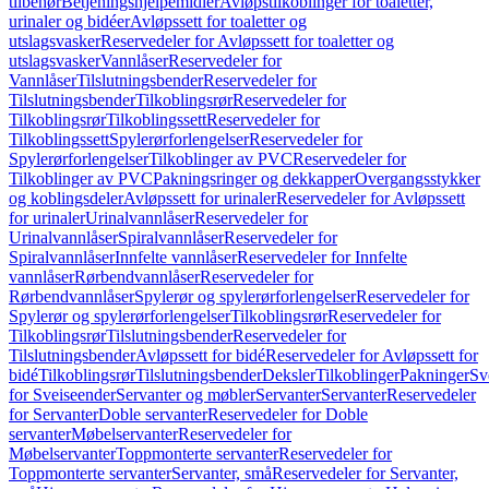
tilbehør
Betjeningshjelpemidler
Avløpstilkoblinger for toaletter,
urinaler og bidéer
Avløpssett for toaletter og
utslagsvasker
Reservedeler for Avløpssett for toaletter og
utslagsvasker
Vannlåser
Reservedeler for
Vannlåser
Tilslutningsbender
Reservedeler for
Tilslutningsbender
Tilkoblingsrør
Reservedeler for
Tilkoblingsrør
Tilkoblingssett
Reservedeler for
Tilkoblingssett
Spylerørforlengelser
Reservedeler for
Spylerørforlengelser
Tilkoblinger av PVC
Reservedeler for
Tilkoblinger av PVC
Pakningsringer og dekkapper
Overgangsstykker
og koblingsdeler
Avløpssett for urinaler
Reservedeler for Avløpssett
for urinaler
Urinalvannlåser
Reservedeler for
Urinalvannlåser
Spiralvannlåser
Reservedeler for
Spiralvannlåser
Innfelte vannlåser
Reservedeler for Innfelte
vannlåser
Rørbendvannlåser
Reservedeler for
Rørbendvannlåser
Spylerør og spylerørforlengelser
Reservedeler for
Spylerør og spylerørforlengelser
Tilkoblingsrør
Reservedeler for
Tilkoblingsrør
Tilslutningsbender
Reservedeler for
Tilslutningsbender
Avløpssett for bidé
Reservedeler for Avløpssett for
bidé
Tilkoblingsrør
Tilslutningsbender
Deksler
Tilkoblinger
Pakninger
Sv
for Sveiseender
Servanter og møbler
Servanter
Servanter
Reservedeler
for Servanter
Doble servanter
Reservedeler for Doble
servanter
Møbelservanter
Reservedeler for
Møbelservanter
Toppmonterte servanter
Reservedeler for
Toppmonterte servanter
Servanter, små
Reservedeler for Servanter,