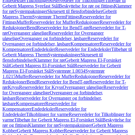
Endedeksler
Tilkoblinger
Reservedeler for Tilkoblinger
Tilbehør til
Geberit Mapress Syrefast Stål
Beskyttelse for rør og fittings
Klammer
for rør
Systempakninger
Skruesett til flensforbindelser
Geberit
Mapress Therm
Systemrør Therm
Fittings
Reservedeler for
Fittings
Muffer
Reservedeler for Muffer
Reduksjoner
Reservedeler for
Reduksjoner
Bend
Reservedeler for Bend
T-rør
Reservedeler for T-
rør
Overganger uløselige
Reservedeler for Overganger
uløselige
Overganger og forbindelser, løsbare
Reservedeler for
Overganger og forbindelser, løsbare
Kompensatorer
Reservedeler for
Kompensatorer
Endedeksler
Reservedeler for Endedeksler
Tilbehør til
Geberit Mapress Therm
Systempakninger
Skruesett til
flensforbindelser
Klammer for rør
Geberit Mapress El-Forsinket
Stål
Geberit Mapress El-Forsinket Stål
Reservedeler for Geberit
Mapress El-Forsinket Stål
Systemrør 1.0034
Systemrør
1.0215
Muffer
Reservedeler for Muffer
Reduksjoner
Reservedeler for
Reduksjoner
Bend
Reservedeler for Bend
T-rør
Reservedeler for T-
rør
Kryss
Reservedeler for Kryss
Overganger uløselige
Reservedeler
for Overganger uløselige
Overganger og forbindelser,
løsbare
Reservedeler for Overganger og forbindelser,
løsbare
Kompensatorer
Reservedeler for
Kompensatorer
Endedeksler
Reservedeler for
Endedeksler
Tilkoblinger for varme
Reservedeler for Tilkoblinger for
varme
Tilbehør for Geberit Mapress El-Forsinket Stål
Beskyttelse for
rør og fittings
Klammer for rør
Systempakninger
Geberit Mapress
Kobber
Geberit Mapress Kobber
Reservedeler for Geberit Mapress