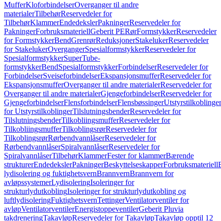
Muffer
Kloforbindelser
Overganger til andre
materialer
Tilbehør
Reservedeler for
Tilbehør
Klammer
Endedeksler
Pakninger
Reservedeler for
Pakninger
Forbruksmateriell
Geberit PE
Rør
Formstykker
Reservedeler
for Formstykker
Bend
Grenrør
Reduksjoner
Stakeluker
Reservedeler
for Stakeluker
Overganger
Spesialformstykker
Reservedeler for
Spesialformstykker
SuperTube-
formstykker
Bend
Spesialformstykker
Forbindelser
Reservedeler for
Forbindelser
Sveiseforbindelser
Ekspansjonsmuffer
Reservedeler for
Ekspansjonsmuffer
Overganger til andre materialer
Reservedeler for
Overganger til andre materialer
Gjengeforbindelser
Reservedeler for
Gjengeforbindelser
Flensforbindelser
Flensbøssinger
Utstyrstilkoblinge
for Utstyrstilkoblinger
Tilslutningsbender
Reservedeler for
Tilslutningsbender
Tilkobliingsmuffer
Reservedeler for
Tilkobliingsmuffer
Tilkoblingsrør
Reservedeler for
Tilkoblingsrør
Rørbendvannlåser
Reservedeler for
Rørbendvannlåser
Spiralvannlåser
Reservedeler for
Spiralvannlåser
Tilbehør
Klammer
Fester for klammer
Bærende
strukturer
Endedeksler
Pakninger
Beskyttelseskapper
Forbruksmateriell
lydisolering og fuktighetsvern
Brannvern
Brannvern for
avløpssystemer
Lydisolering
Isoleringer for
strukturlydutkobling
Isoleringer for strukturlydutkobling og
luftlydisolering
Fuktighetsvern
Tettinger
Ventilatorventiler for
avløp
Ventilatorventiler
Energistoppeventiler
Geberit Pluvia
takdrenering
Takavløp
Reservedeler for Takavløp
Takavløp opptil 12