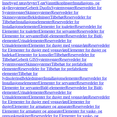
Innebygd røravbryter
T-rør
Vanntilkoplinger
Installasjons- og
skyllesystemer
Geberit Duofix
Systemvegger
Reservedeler for
Systemvegger
Skinnesystemer
Reservedeler for
Skinnesystemer
Bekledninger
Tilbehør
Reservedeler for
Tilbehør
Installasjonselementer
Reservedeler for
Installasjonselementer
Elementer for toaletter
Reservedeler for
Elementer for toaletter
Elementer for servanter
Reservedeler for
Elementer for servanter
Bidé-elementer
Reservedeler for Bidé-
elementer
Urinalelementer
Reservedeler for
Urinalelementer
Elementer for dusjer med veggavløp
Reservedeler
for Elementer for dusjer med veggavløp
Elementer for dusjer og
badekar
Elementer for konsoller
Tilbehør
Reservedeler for
Tilbehør
Geberit GIS
Systemvegger
Reservedeler for
Systemvegger
Skinnesystemer
Tilbehør for prefabrikerte
elementer
Reservedeler for Tilbehør for prefabrikerte
elementer
Tilbehør for
lydisolering
Bekledninger
Installasjonselementer
Reservedeler for
Installasjonselementer
Elementer for servanter
Reservedeler for
Elementer for servanter
Bidé-elementer
Reservedeler for Bidé-
elementer
Urinalelementer
Reservedeler for
Urinalelementer
Elementer for dusjer med veggavløp
Reservedeler
for Elementer for dusjer med veggavløp
Elementer for
dusjer
Elementer for armaturer og apparater
Reservedeler for
Elementer for armaturer og apparater
Elementer for vaske- og
oppvaskmaskiner
Reservedeler for Elementer for vaske- og