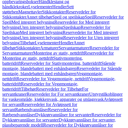
oppbevaringsbokser
Håndklestang og
håndklekroker
Lyselementer
Hendler
Sett
støtteben
Magnettavler
Stikkontakter
Reservedeler for
Stikkontakter
Annet tilbehør
Speil og speilskap
Speil
Reservedeler for
Speil
Med integrert belysning
Reservedeler for Med integrert
belysning
Uten integrert belysning
Speilskap
Reservedeler for
Speilskap
Med integrert belysning
Reservedeler for Med integrert
belysning
Uten integrert belysning
Reservedeler for Uten integrert
belysning
Tilbehør
Lyselementer
Hendler
Annet
tilbehør
Stikkontakter
Armaturer
Servantarmaturer
Reservedeler for
Servantarmaturer
Montering av stativ, nettdrift
Reservedeler for
Montering av stativ, nettdrift
Stativmontering,
batteridrift
Reservedeler for Stativmontering, batteridrift
Stående
montasje, blandebatteri med enhåndsgrep
Reservedeler for Stående
montasje, blandebatteri med enhåndsgrep
Veggmontasje,
nettdrift
Reservedeler for Veggmontasje, nettdrift
Veggmontasje,
batteridrift
Reservedeler for Veggmontasje,
batteridrift
Tilbehør
Reservedeler for Tilbehør
For
servantkraner
Reservedeler for For servantkraner
Utstyrstilkoblinger
for vaskeområde, kjøkkenvask, apparater og utslagsvask
Avløpssett
for servant
Reservedeler for Avløpssett for
servant
Rørbendvannlåser
Reservedeler for
Rørbendvannlåser
Dykkrørvannlåser for servanter
Reservedeler for
Dykkrørvannlåser for servanter
Dykkrørvannlåser for servanter,
plassbeparende modell
Reservedeler for Dykkrørvannlåser for