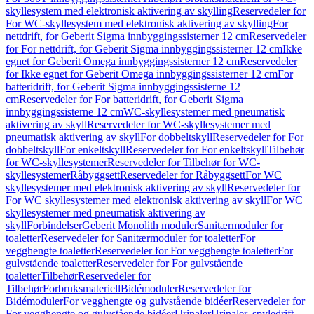
skyllesystem med elektronisk aktivering av skylling
Reservedeler for
For WC-skyllesystem med elektronisk aktivering av skylling
For
nettdrift, for Geberit Sigma innbyggingssisterner 12 cm
Reservedeler
for For nettdrift, for Geberit Sigma innbyggingssisterner 12 cm
Ikke
egnet for Geberit Omega innbyggingssisterner 12 cm
Reservedeler
for Ikke egnet for Geberit Omega innbyggingssisterner 12 cm
For
batteridrift, for Geberit Sigma innbyggingssisterne 12
cm
Reservedeler for For batteridrift, for Geberit Sigma
innbyggingssisterne 12 cm
WC-skyllesystemer med pneumatisk
aktivering av skyll
Reservedeler for WC-skyllesystemer med
pneumatisk aktivering av skyll
For dobbeltskyll
Reservedeler for For
dobbeltskyll
For enkeltskyll
Reservedeler for For enkeltskyll
Tilbehør
for WC-skyllesystemer
Reservedeler for Tilbehør for WC-
skyllesystemer
Råbyggsett
Reservedeler for Råbyggsett
For WC
skyllesystemer med elektronisk aktivering av skyll
Reservedeler for
For WC skyllesystemer med elektronisk aktivering av skyll
For WC
skyllesystemer med pneumatisk aktivering av
skyll
Forbindelser
Geberit Monolith moduler
Sanitærmoduler for
toaletter
Reservedeler for Sanitærmoduler for toaletter
For
vegghengte toaletter
Reservedeler for For vegghengte toaletter
For
gulvstående toaletter
Reservedeler for For gulvstående
toaletter
Tilbehør
Reservedeler for
Tilbehør
Forbruksmateriell
Bidémoduler
Reservedeler for
Bidémoduler
For vegghengte og gulvstående bidéer
Reservedeler for
For vegghengte og gulvstående bidéer
Urinaler
Urinaler, spyledrift,