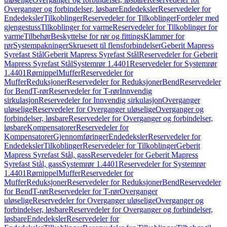
Overganger og forbindelser, løsbare
Endedeksler
Reservedeler for
Endedeksler
Tilkoblinger
Reservedeler for Tilkoblinger
Fordeler med
gjengestuss
Tilkoblinger for varme
Reservedeler for Tilkoblinger for
varme
Tilbehør
Beskyttelse for rør og fittings
Klammer for
rør
Systempakninger
Skruesett til flensforbindelser
Geberit Mapress
Syrefast Stål
Geberit Mapress Syrefast Stål
Reservedeler for Geberit
Mapress Syrefast Stål
Systemrør 1.4401
Reservedeler for Systemrør
1.4401
Rørnippel
Muffer
Reservedeler for
Muffer
Reduksjoner
Reservedeler for Reduksjoner
Bend
Reservedeler
for Bend
T-rør
Reservedeler for T-rør
Innvendig
sirkulasjon
Reservedeler for Innvendig sirkulasjon
Overganger
uløselige
Reservedeler for Overganger uløselige
Overganger og
forbindelser, løsbare
Reservedeler for Overganger og forbindelser,
løsbare
Kompensatorer
Reservedeler for
Kompensatorer
Gjennomføringer
Endedeksler
Reservedeler for
Endedeksler
Tilkoblinger
Reservedeler for Tilkoblinger
Geberit
Mapress Syrefast Stål, gass
Reservedeler for Geberit Mapress
Syrefast Stål, gass
Systemrør 1.4401
Reservedeler for Systemrør
1.4401
Rørnippel
Muffer
Reservedeler for
Muffer
Reduksjoner
Reservedeler for Reduksjoner
Bend
Reservedeler
for Bend
T-rør
Reservedeler for T-rør
Overganger
uløselige
Reservedeler for Overganger uløselige
Overganger og
forbindelser, løsbare
Reservedeler for Overganger og forbindelser,
løsbare
Endedeksler
Reservedeler for