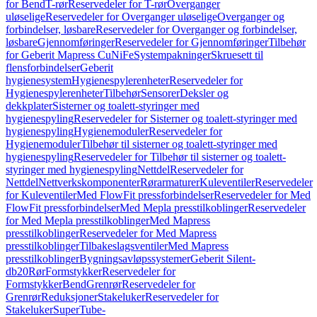
for Bend
T-rør
Reservedeler for T-rør
Overganger
uløselige
Reservedeler for Overganger uløselige
Overganger og
forbindelser, løsbare
Reservedeler for Overganger og forbindelser,
løsbare
Gjennomføringer
Reservedeler for Gjennomføringer
Tilbehør
for Geberit Mapress CuNiFe
Systempakninger
Skruesett til
flensforbindelser
Geberit
hygienesystem
Hygienespylerenheter
Reservedeler for
Hygienespylerenheter
Tilbehør
Sensorer
Deksler og
dekkplater
Sisterner og toalett-styringer med
hygienespyling
Reservedeler for Sisterner og toalett-styringer med
hygienespyling
Hygienemoduler
Reservedeler for
Hygienemoduler
Tilbehør til sisterner og toalett-styringer med
hygienespyling
Reservedeler for Tilbehør til sisterner og toalett-
styringer med hygienespyling
Nettdel
Reservedeler for
Nettdel
Nettverkskomponenter
Rørarmaturer
Kuleventiler
Reservedeler
for Kuleventiler
Med FlowFit pressforbindelser
Reservedeler for Med
FlowFit pressforbindelser
Med Mepla presstilkoblinger
Reservedeler
for Med Mepla presstilkoblinger
Med Mapress
presstilkoblinger
Reservedeler for Med Mapress
presstilkoblinger
Tilbakeslagsventiler
Med Mapress
presstilkoblinger
Bygningsavløpssystemer
Geberit Silent-
db20
Rør
Formstykker
Reservedeler for
Formstykker
Bend
Grenrør
Reservedeler for
Grenrør
Reduksjoner
Stakeluker
Reservedeler for
Stakeluker
SuperTube-