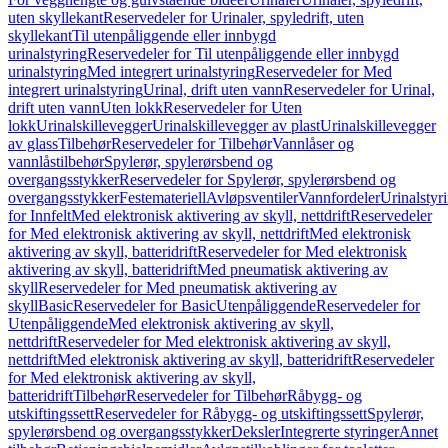
uten skyllekant
Reservedeler for Urinaler, spyledrift, uten
skyllekant
Til utenpåliggende eller innbygd
urinalstyring
Reservedeler for Til utenpåliggende eller innbygd
urinalstyring
Med integrert urinalstyring
Reservedeler for Med
integrert urinalstyring
Urinal, drift uten vann
Reservedeler for Urinal,
drift uten vann
Uten lokk
Reservedeler for Uten
lokk
Urinalskillevegger
Urinalskillevegger av plast
Urinalskillevegger
av glass
Tilbehør
Reservedeler for Tilbehør
Vannlåser og
vannlåstilbehør
Spylerør, spylerørsbend og
overgangsstykker
Reservedeler for Spylerør, spylerørsbend og
overgangsstykker
Festemateriell
Avløpsventiler
Vannfordeler
Urinalstyr
for Innfelt
Med elektronisk aktivering av skyll, nettdrift
Reservedeler
for Med elektronisk aktivering av skyll, nettdrift
Med elektronisk
aktivering av skyll, batteridrift
Reservedeler for Med elektronisk
aktivering av skyll, batteridrift
Med pneumatisk aktivering av
skyll
Reservedeler for Med pneumatisk aktivering av
skyll
Basic
Reservedeler for Basic
Utenpåliggende
Reservedeler for
Utenpåliggende
Med elektronisk aktivering av skyll,
nettdrift
Reservedeler for Med elektronisk aktivering av skyll,
nettdrift
Med elektronisk aktivering av skyll, batteridrift
Reservedeler
for Med elektronisk aktivering av skyll,
batteridrift
Tilbehør
Reservedeler for Tilbehør
Råbygg- og
utskiftingssett
Reservedeler for Råbygg- og utskiftingssett
Spylerør,
spylerørsbend og overgangsstykker
Deksler
Integrerte styringer
Annet