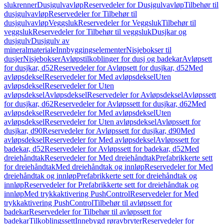
slukrenner
Dusjgulvavløp
Reservedeler for Dusjgulvavløp
Tilbehør til
dusjgulvavløp
Reservedeler for Tilbehør til
dusjgulvavløp
Veggsluk
Reservedeler for Veggsluk
Tilbehør til
veggsluk
Reservedeler for Tilbehør til veggsluk
Dusjkar og
dusjgulv
Dusjgulv av
mineralmateriale
Innbyggingselementer
Nisjebokser til
dusjer
Nisjebokser
Avløpstilkoblinger for dusj og badekar
Avløpsett
for dusjkar, d52
Reservedeler for Avløpsett for dusjkar, d52
Med
avløpsdeksel
Reservedeler for Med avløpsdeksel
Uten
avløpsdeksel
Reservedeler for Uten
avløpsdeksel
Avløpsdeksel
Reservedeler for Avløpsdeksel
Avløpssett
for dusjkar, d62
Reservedeler for Avløpssett for dusjkar, d62
Med
avløpsdeksel
Reservedeler for Med avløpsdeksel
Uten
avløpsdeksel
Reservedeler for Uten avløpsdeksel
Avløpssett for
dusjkar, d90
Reservedeler for Avløpssett for dusjkar, d90
Med
avløpsdeksel
Reservedeler for Med avløpsdeksel
Avløpssett for
badekar, d52
Reservedeler for Avløpssett for badekar, d52
Med
dreiehåndtak
Reservedeler for Med dreiehåndtak
Prefabrikkerte sett
for dreiehåndtak
Med dreiehåndtak og innløp
Reservedeler for Med
dreiehåndtak og innløp
Prefabrikkerte sett for dreiehåndtak og
innløp
Reservedeler for Prefabrikkerte sett for dreiehåndtak og
innløp
Med trykkaktivering PushControl
Reservedeler for Med
trykkaktivering PushControl
Tilbehør til avløpssett for
badekar
Reservedeler for Tilbehør til avløpssett for
badekar
Tilkoblingssett
Innebygd røravbryter
Reservedeler for