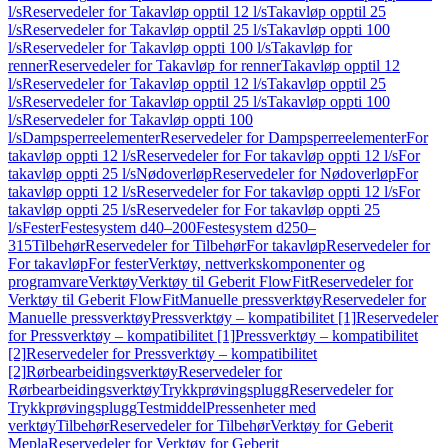
l/s
Reservedeler for Takavløp opptil 12 l/s
Takavløp opptil 25
l/s
Reservedeler for Takavløp opptil 25 l/s
Takavløp oppti 100
l/s
Reservedeler for Takavløp oppti 100 l/s
Takavløp for
renner
Reservedeler for Takavløp for renner
Takavløp opptil 12
l/s
Reservedeler for Takavløp opptil 12 l/s
Takavløp opptil 25
l/s
Reservedeler for Takavløp opptil 25 l/s
Takavløp oppti 100
l/s
Reservedeler for Takavløp oppti 100
l/s
Dampsperreelementer
Reservedeler for Dampsperreelementer
For
takavløp oppti 12 l/s
Reservedeler for For takavløp oppti 12 l/s
For
takavløp oppti 25 l/s
Nødoverløp
Reservedeler for Nødoverløp
For
takavløp oppti 12 l/s
Reservedeler for For takavløp oppti 12 l/s
For
takavløp oppti 25 l/s
Reservedeler for For takavløp oppti 25
l/s
Fester
Festesystem d40–200
Festesystem d250–
315
Tilbehør
Reservedeler for Tilbehør
For takavløp
Reservedeler for
For takavløp
For fester
Verktøy, nettverkskomponenter og
programvare
Verktøy
Verktøy til Geberit FlowFit
Reservedeler for
Verktøy til Geberit FlowFit
Manuelle pressverktøy
Reservedeler for
Manuelle pressverktøy
Pressverktøy – kompatibilitet [1]
Reservedeler
for Pressverktøy – kompatibilitet [1]
Pressverktøy – kompatibilitet
[2]
Reservedeler for Pressverktøy – kompatibilitet
[2]
Rørbearbeidingsverktøy
Reservedeler for
Rørbearbeidingsverktøy
Trykkprøvingsplugg
Reservedeler for
Trykkprøvingsplugg
Testmiddel
Pressenheter med
verktøy
Tilbehør
Reservedeler for Tilbehør
Verktøy for Geberit
Mepla
Reservedeler for Verktøy for Geberit