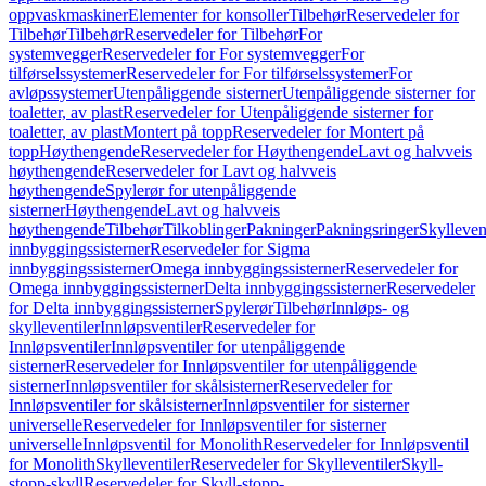
oppvaskmaskiner
Elementer for konsoller
Tilbehør
Reservedeler for
Tilbehør
Tilbehør
Reservedeler for Tilbehør
For
systemvegger
Reservedeler for For systemvegger
For
tilførselssystemer
Reservedeler for For tilførselssystemer
For
avløpssystemer
Utenpåliggende sisterner
Utenpåliggende sisterner for
toaletter, av plast
Reservedeler for Utenpåliggende sisterner for
toaletter, av plast
Montert på topp
Reservedeler for Montert på
topp
Høythengende
Reservedeler for Høythengende
Lavt og halvveis
høythengende
Reservedeler for Lavt og halvveis
høythengende
Spylerør for utenpåliggende
sisterner
Høythengende
Lavt og halvveis
høythengende
Tilbehør
Tilkoblinger
Pakninger
Pakningsringer
Skylleven
innbyggingssisterner
Reservedeler for Sigma
innbyggingssisterner
Omega innbyggingssisterner
Reservedeler for
Omega innbyggingssisterner
Delta innbyggingssisterner
Reservedeler
for Delta innbyggingssisterner
Spylerør
Tilbehør
Innløps- og
skylleventiler
Innløpsventiler
Reservedeler for
Innløpsventiler
Innløpsventiler for utenpåliggende
sisterner
Reservedeler for Innløpsventiler for utenpåliggende
sisterner
Innløpsventiler for skålsisterner
Reservedeler for
Innløpsventiler for skålsisterner
Innløpsventiler for sisterner
universelle
Reservedeler for Innløpsventiler for sisterner
universelle
Innløpsventil for Monolith
Reservedeler for Innløpsventil
for Monolith
Skylleventiler
Reservedeler for Skylleventiler
Skyll-
stopp-skyll
Reservedeler for Skyll-stopp-