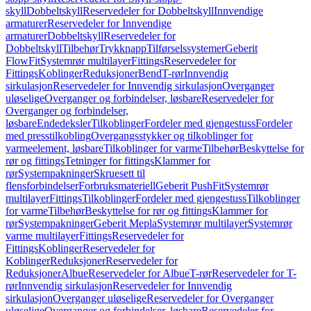
skyll
Dobbeltskyll
Reservedeler for Dobbeltskyll
Innvendige
armaturer
Reservedeler for Innvendige
armaturer
Dobbeltskyll
Reservedeler for
Dobbeltskyll
Tilbehør
Trykknapp
Tilførselssystemer
Geberit
FlowFit
Systemrør multilayer
Fittings
Reservedeler for
Fittings
Koblinger
Reduksjoner
Bend
T-rør
Innvendig
sirkulasjon
Reservedeler for Innvendig sirkulasjon
Overganger
uløselige
Overganger og forbindelser, løsbare
Reservedeler for
Overganger og forbindelser,
løsbare
Endedeksler
Tilkoblinger
Fordeler med gjengestuss
Fordeler
med presstilkobling
Overgangsstykker og tilkoblinger for
varmeelement, løsbare
Tilkoblinger for varme
Tilbehør
Beskyttelse for
rør og fittings
Tetninger for fittings
Klammer for
rør
Systempakninger
Skruesett til
flensforbindelser
Forbruksmateriell
Geberit PushFit
Systemrør
multilayer
Fittings
Tilkoblinger
Fordeler med gjengestuss
Tilkoblinger
for varme
Tilbehør
Beskyttelse for rør og fittings
Klammer for
rør
Systempakninger
Geberit Mepla
Systemrør multilayer
Systemrør
varme multilayer
Fittings
Reservedeler for
Fittings
Koblinger
Reservedeler for
Koblinger
Reduksjoner
Reservedeler for
Reduksjoner
Albue
Reservedeler for Albue
T-rør
Reservedeler for T-
rør
Innvendig sirkulasjon
Reservedeler for Innvendig
sirkulasjon
Overganger uløselige
Reservedeler for Overganger
uløselige
Overganger og forbindelser, løsbare
Reservedeler for