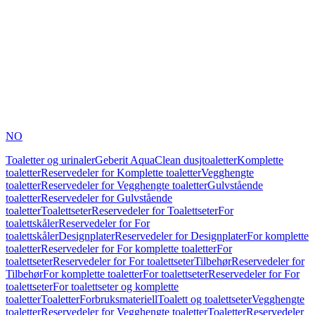
NO
Toaletter og urinaler
Geberit AquaClean dusjtoaletter
Komplette
toaletter
Reservedeler for Komplette toaletter
Vegghengte
toaletter
Reservedeler for Vegghengte toaletter
Gulvstående
toaletter
Reservedeler for Gulvstående
toaletter
Toalettseter
Reservedeler for Toalettseter
For
toalettskåler
Reservedeler for For
toalettskåler
Designplater
Reservedeler for Designplater
For komplette
toaletter
Reservedeler for For komplette toaletter
For
toalettseter
Reservedeler for For toalettseter
Tilbehør
Reservedeler for
Tilbehør
For komplette toaletter
For toalettseter
Reservedeler for For
toalettseter
For toalettseter og komplette
toaletter
Toaletter
Forbruksmateriell
Toalett og toalettseter
Vegghengte
toaletter
Reservedeler for Vegghengte toaletter
Toaletter
Reservedeler