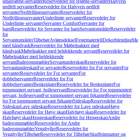
små
Hjørne-servanter
Reservedeler for Hjørne-servanter
Halvveis
nedfelt servanter
Reservedeler for Halvveis nedfelt
servanter
Nedfellingsservanter
Reservedeler for
Nedfellingsservanter
Underlimte servanter
Reservedeler for
Underlimte servanter
Servanter Comfort
Servanter for
barn
Reservedeler for Servanter for barn
Servantområder
Reservedeler
for
Servantområder
Tilbehør
Avløpsdeksel
Festemateriell
Dekorblending
Mø
med håndvask
Reservedeler for Møbelpakker med
håndvask
Møbelpakker med heldekkende servant
Reservedeler for
Møbelpakker med heldekkende
servant
Baderomsmøbler
Servantunderskap
Reservedeler for
Servantunderskap
For servanter
Reservedeler for For servanter
For
servanter
Reservedeler for For servanter
For
dobbelservanter
Reservedeler for For
dobbelservanter
Benkeplater
Reservedeler for Benkeplater
For
toppmontert servant, bolleservant
Reservedeler for For toppmontert
servant, bolleservant
For toppmontert servant firkantet
Reservedeler
for For toppmontert servant firkantet
Sideskap
Reservedeler for
Sideskap
Lave sideskap
Reservedeler for Lave sideskap
Høye
skap
Reservedeler for Høye skap
Halvhøyt skap
Reservedeler for
Halvhøyt skap
Hengeskap
Reservedeler for Hengeskap
Andre
baderomsmøbler
Reservedeler for Andre
baderomsmøbler
Vegghyller
Reservedeler for
Vegghyller
Tilbehør
Reservedeler for Tilbehør
Skuffeinnsatser og