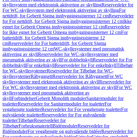
skyllesystem med elektronisk aktivering av skylling
Reservedeler for
For WC-skyllesystem med elektronisk aktivering av skylling
For
nettdrift, for Geberit Sigma innbyggingssisterner 12 cm
Reservedeler
for For nettdrift, for Geberit Sigma innbyggingssisterner 12 cm
Ikke
egnet for Geberit Omega innbyggingssisterner 12 cm
Reservedeler
for Ikke egnet for Geberit Omega innbyggingssisterner 12 cm
For
batteridrift, for Geberit Sigma innbyggingssisterne 12
cm
Reservedeler for For batteridrift, for Geberit Sigma
innbyggingssisterne 12 cm
WC-skyllesystemer med pneumatisk
aktivering av skyll
Reservedeler for WC-skyllesystemer med
pneumatisk aktivering av skyll
For dobbeltskyll
Reservedeler for For
dobbeltskyll
For enkeltskyll
Reservedeler for For enkeltskyll
Tilbehør
for WC-skyllesystemer
Reservedeler for Tilbehør for WC-
skyllesystemer
Råbyggsett
Reservedeler for Råbyggsett
For WC
skyllesystemer med elektronisk aktivering av skyll
Reservedeler for
For WC skyllesystemer med elektronisk aktivering av skyll
For WC
skyllesystemer med pneumatisk aktivering av
skyll
Forbindelser
Geberit Monolith moduler
Sanitærmoduler for
toaletter
Reservedeler for Sanitærmoduler for toaletter
For
vegghengte toaletter
Reservedeler for For vegghengte toaletter
For
gulvstående toaletter
Reservedeler for For gulvstående
toaletter
Tilbehør
Reservedeler for
Tilbehør
Forbruksmateriell
Bidémoduler
Reservedeler for
Bidémoduler
For vegghengte og gulvstående bidéer
Reservedeler for
For vegghengte og gulvstående bidéer
Urinaler
Urinaler, spyledrift,