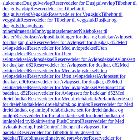
slukrenner
Dusjgulvavløp
Reservedeler for Dusjgulvavløp
Tilbehør til
dusjgulvavløp
Reservedeler for Tilbehør til
dusjgulvavløp
Veggsluk
Reservedeler for Veggsluk
Tilbehør til
veggsluk
Reservedeler for Tilbehør til veggsluk
Dusjkar og
dusjgulv
Dusjgulv av
mineralmateriale
Innbyggingselementer
Nisjebokser til
dusjer
Nisjebokser
Avløpstilkoblinger for dusj og badekar
Avløpsett
for dusjkar, d52
Reservedeler for Avløpsett for dusjkar, d52
Med
avløpsdeksel
Reservedeler for Med avløpsdeksel
Uten
avløpsdeksel
Reservedeler for Uten
avløpsdeksel
Avløpsdeksel
Reservedeler for Avløpsdeksel
Avløpssett
for dusjkar, d62
Reservedeler for Avløpssett for dusjkar, d62
Med
avløpsdeksel
Reservedeler for Med avløpsdeksel
Uten
avløpsdeksel
Reservedeler for Uten avløpsdeksel
Avløpssett for
dusjkar, d90
Reservedeler for Avløpssett for dusjkar, d90
Med
avløpsdeksel
Reservedeler for Med avløpsdeksel
Avløpssett for
badekar, d52
Reservedeler for Avløpssett for badekar, d52
Med
dreiehåndtak
Reservedeler for Med dreiehåndtak
Prefabrikkerte sett
for dreiehåndtak
Med dreiehåndtak og innløp
Reservedeler for Med
dreiehåndtak og innløp
Prefabrikkerte sett for dreiehåndtak og
innløp
Reservedeler for Prefabrikkerte sett for dreiehåndtak og
innløp
Med trykkaktivering PushControl
Reservedeler for Med
trykkaktivering PushControl
Tilbehør til avløpssett for
badekar
Reservedeler for Tilbehør til avløpssett for
badekar
Tilkoblingssett
Innebygd røravbryter
Reservedeler for