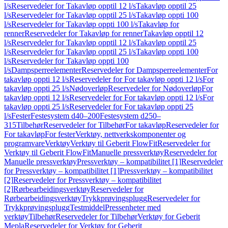
l/s
Reservedeler for Takavløp opptil 12 l/s
Takavløp opptil 25
l/s
Reservedeler for Takavløp opptil 25 l/s
Takavløp oppti 100
l/s
Reservedeler for Takavløp oppti 100 l/s
Takavløp for
renner
Reservedeler for Takavløp for renner
Takavløp opptil 12
l/s
Reservedeler for Takavløp opptil 12 l/s
Takavløp opptil 25
l/s
Reservedeler for Takavløp opptil 25 l/s
Takavløp oppti 100
l/s
Reservedeler for Takavløp oppti 100
l/s
Dampsperreelementer
Reservedeler for Dampsperreelementer
For
takavløp oppti 12 l/s
Reservedeler for For takavløp oppti 12 l/s
For
takavløp oppti 25 l/s
Nødoverløp
Reservedeler for Nødoverløp
For
takavløp oppti 12 l/s
Reservedeler for For takavløp oppti 12 l/s
For
takavløp oppti 25 l/s
Reservedeler for For takavløp oppti 25
l/s
Fester
Festesystem d40–200
Festesystem d250–
315
Tilbehør
Reservedeler for Tilbehør
For takavløp
Reservedeler for
For takavløp
For fester
Verktøy, nettverkskomponenter og
programvare
Verktøy
Verktøy til Geberit FlowFit
Reservedeler for
Verktøy til Geberit FlowFit
Manuelle pressverktøy
Reservedeler for
Manuelle pressverktøy
Pressverktøy – kompatibilitet [1]
Reservedeler
for Pressverktøy – kompatibilitet [1]
Pressverktøy – kompatibilitet
[2]
Reservedeler for Pressverktøy – kompatibilitet
[2]
Rørbearbeidingsverktøy
Reservedeler for
Rørbearbeidingsverktøy
Trykkprøvingsplugg
Reservedeler for
Trykkprøvingsplugg
Testmiddel
Pressenheter med
verktøy
Tilbehør
Reservedeler for Tilbehør
Verktøy for Geberit
Mepla
Reservedeler for Verktøy for Geberit