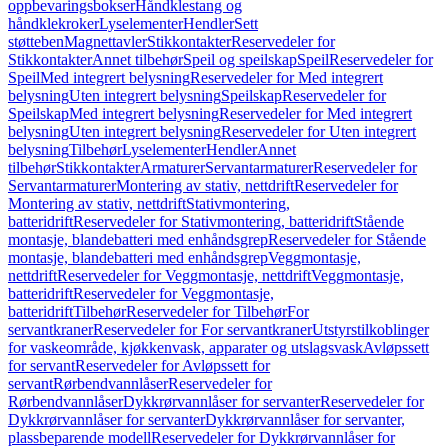
oppbevaringsbokser
Håndklestang og
håndklekroker
Lyselementer
Hendler
Sett
støtteben
Magnettavler
Stikkontakter
Reservedeler for
Stikkontakter
Annet tilbehør
Speil og speilskap
Speil
Reservedeler for
Speil
Med integrert belysning
Reservedeler for Med integrert
belysning
Uten integrert belysning
Speilskap
Reservedeler for
Speilskap
Med integrert belysning
Reservedeler for Med integrert
belysning
Uten integrert belysning
Reservedeler for Uten integrert
belysning
Tilbehør
Lyselementer
Hendler
Annet
tilbehør
Stikkontakter
Armaturer
Servantarmaturer
Reservedeler for
Servantarmaturer
Montering av stativ, nettdrift
Reservedeler for
Montering av stativ, nettdrift
Stativmontering,
batteridrift
Reservedeler for Stativmontering, batteridrift
Stående
montasje, blandebatteri med enhåndsgrep
Reservedeler for Stående
montasje, blandebatteri med enhåndsgrep
Veggmontasje,
nettdrift
Reservedeler for Veggmontasje, nettdrift
Veggmontasje,
batteridrift
Reservedeler for Veggmontasje,
batteridrift
Tilbehør
Reservedeler for Tilbehør
For
servantkraner
Reservedeler for For servantkraner
Utstyrstilkoblinger
for vaskeområde, kjøkkenvask, apparater og utslagsvask
Avløpssett
for servant
Reservedeler for Avløpssett for
servant
Rørbendvannlåser
Reservedeler for
Rørbendvannlåser
Dykkrørvannlåser for servanter
Reservedeler for
Dykkrørvannlåser for servanter
Dykkrørvannlåser for servanter,
plassbeparende modell
Reservedeler for Dykkrørvannlåser for