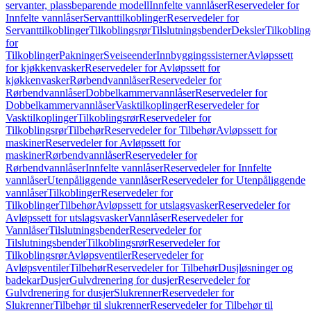
servanter, plassbeparende modell
Innfelte vannlåser
Reservedeler for
Innfelte vannlåser
Servanttilkoblinger
Reservedeler for
Servanttilkoblinger
Tilkoblingsrør
Tilslutningsbender
Deksler
Tilkobling
for
Tilkoblinger
Pakninger
Sveiseender
Innbyggingssisterner
Avløpssett
for kjøkkenvasker
Reservedeler for Avløpssett for
kjøkkenvasker
Rørbendvannlåser
Reservedeler for
Rørbendvannlåser
Dobbelkammervannlåser
Reservedeler for
Dobbelkammervannlåser
Vasktilkoplinger
Reservedeler for
Vasktilkoplinger
Tilkoblingsrør
Reservedeler for
Tilkoblingsrør
Tilbehør
Reservedeler for Tilbehør
Avløpssett for
maskiner
Reservedeler for Avløpssett for
maskiner
Rørbendvannlåser
Reservedeler for
Rørbendvannlåser
Innfelte vannlåser
Reservedeler for Innfelte
vannlåser
Utenpåliggende vannlåser
Reservedeler for Utenpåliggende
vannlåser
Tilkoblinger
Reservedeler for
Tilkoblinger
Tilbehør
Avløpssett for utslagsvasker
Reservedeler for
Avløpssett for utslagsvasker
Vannlåser
Reservedeler for
Vannlåser
Tilslutningsbender
Reservedeler for
Tilslutningsbender
Tilkoblingsrør
Reservedeler for
Tilkoblingsrør
Avløpsventiler
Reservedeler for
Avløpsventiler
Tilbehør
Reservedeler for Tilbehør
Dusjløsninger og
badekar
Dusjer
Gulvdrenering for dusjer
Reservedeler for
Gulvdrenering for dusjer
Slukrenner
Reservedeler for
Slukrenner
Tilbehør til slukrenner
Reservedeler for Tilbehør til