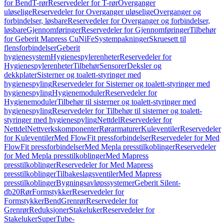
for Bend
T-rør
Reservedeler for T-rør
Overganger
uløselige
Reservedeler for Overganger uløselige
Overganger og
forbindelser, løsbare
Reservedeler for Overganger og forbindelser,
løsbare
Gjennomføringer
Reservedeler for Gjennomføringer
Tilbehør
for Geberit Mapress CuNiFe
Systempakninger
Skruesett til
flensforbindelser
Geberit
hygienesystem
Hygienespylerenheter
Reservedeler for
Hygienespylerenheter
Tilbehør
Sensorer
Deksler og
dekkplater
Sisterner og toalett-styringer med
hygienespyling
Reservedeler for Sisterner og toalett-styringer med
hygienespyling
Hygienemoduler
Reservedeler for
Hygienemoduler
Tilbehør til sisterner og toalett-styringer med
hygienespyling
Reservedeler for Tilbehør til sisterner og toalett-
styringer med hygienespyling
Nettdel
Reservedeler for
Nettdel
Nettverkskomponenter
Rørarmaturer
Kuleventiler
Reservedeler
for Kuleventiler
Med FlowFit pressforbindelser
Reservedeler for Med
FlowFit pressforbindelser
Med Mepla presstilkoblinger
Reservedeler
for Med Mepla presstilkoblinger
Med Mapress
presstilkoblinger
Reservedeler for Med Mapress
presstilkoblinger
Tilbakeslagsventiler
Med Mapress
presstilkoblinger
Bygningsavløpssystemer
Geberit Silent-
db20
Rør
Formstykker
Reservedeler for
Formstykker
Bend
Grenrør
Reservedeler for
Grenrør
Reduksjoner
Stakeluker
Reservedeler for
Stakeluker
SuperTube-