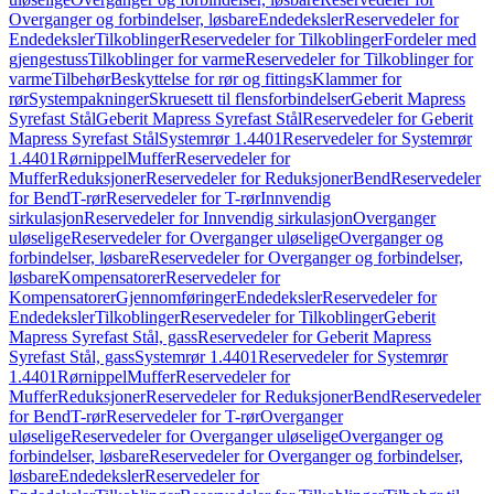
Overganger og forbindelser, løsbare
Endedeksler
Reservedeler for
Endedeksler
Tilkoblinger
Reservedeler for Tilkoblinger
Fordeler med
gjengestuss
Tilkoblinger for varme
Reservedeler for Tilkoblinger for
varme
Tilbehør
Beskyttelse for rør og fittings
Klammer for
rør
Systempakninger
Skruesett til flensforbindelser
Geberit Mapress
Syrefast Stål
Geberit Mapress Syrefast Stål
Reservedeler for Geberit
Mapress Syrefast Stål
Systemrør 1.4401
Reservedeler for Systemrør
1.4401
Rørnippel
Muffer
Reservedeler for
Muffer
Reduksjoner
Reservedeler for Reduksjoner
Bend
Reservedeler
for Bend
T-rør
Reservedeler for T-rør
Innvendig
sirkulasjon
Reservedeler for Innvendig sirkulasjon
Overganger
uløselige
Reservedeler for Overganger uløselige
Overganger og
forbindelser, løsbare
Reservedeler for Overganger og forbindelser,
løsbare
Kompensatorer
Reservedeler for
Kompensatorer
Gjennomføringer
Endedeksler
Reservedeler for
Endedeksler
Tilkoblinger
Reservedeler for Tilkoblinger
Geberit
Mapress Syrefast Stål, gass
Reservedeler for Geberit Mapress
Syrefast Stål, gass
Systemrør 1.4401
Reservedeler for Systemrør
1.4401
Rørnippel
Muffer
Reservedeler for
Muffer
Reduksjoner
Reservedeler for Reduksjoner
Bend
Reservedeler
for Bend
T-rør
Reservedeler for T-rør
Overganger
uløselige
Reservedeler for Overganger uløselige
Overganger og
forbindelser, løsbare
Reservedeler for Overganger og forbindelser,
løsbare
Endedeksler
Reservedeler for