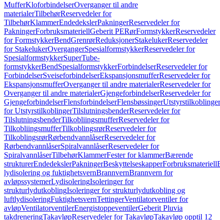
Muffer
Kloforbindelser
Overganger til andre
materialer
Tilbehør
Reservedeler for
Tilbehør
Klammer
Endedeksler
Pakninger
Reservedeler for
Pakninger
Forbruksmateriell
Geberit PE
Rør
Formstykker
Reservedeler
for Formstykker
Bend
Grenrør
Reduksjoner
Stakeluker
Reservedeler
for Stakeluker
Overganger
Spesialformstykker
Reservedeler for
Spesialformstykker
SuperTube-
formstykker
Bend
Spesialformstykker
Forbindelser
Reservedeler for
Forbindelser
Sveiseforbindelser
Ekspansjonsmuffer
Reservedeler for
Ekspansjonsmuffer
Overganger til andre materialer
Reservedeler for
Overganger til andre materialer
Gjengeforbindelser
Reservedeler for
Gjengeforbindelser
Flensforbindelser
Flensbøssinger
Utstyrstilkoblinge
for Utstyrstilkoblinger
Tilslutningsbender
Reservedeler for
Tilslutningsbender
Tilkobliingsmuffer
Reservedeler for
Tilkobliingsmuffer
Tilkoblingsrør
Reservedeler for
Tilkoblingsrør
Rørbendvannlåser
Reservedeler for
Rørbendvannlåser
Spiralvannlåser
Reservedeler for
Spiralvannlåser
Tilbehør
Klammer
Fester for klammer
Bærende
strukturer
Endedeksler
Pakninger
Beskyttelseskapper
Forbruksmateriell
lydisolering og fuktighetsvern
Brannvern
Brannvern for
avløpssystemer
Lydisolering
Isoleringer for
strukturlydutkobling
Isoleringer for strukturlydutkobling og
luftlydisolering
Fuktighetsvern
Tettinger
Ventilatorventiler for
avløp
Ventilatorventiler
Energistoppeventiler
Geberit Pluvia
takdrenering
Takavløp
Reservedeler for Takavløp
Takavløp opptil 12