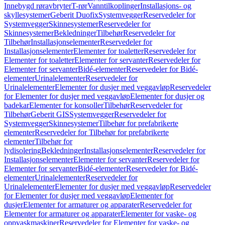
Innebygd røravbryter
T-rør
Vanntilkoplinger
Installasjons- og
skyllesystemer
Geberit Duofix
Systemvegger
Reservedeler for
Systemvegger
Skinnesystemer
Reservedeler for
Skinnesystemer
Bekledninger
Tilbehør
Reservedeler for
Tilbehør
Installasjonselementer
Reservedeler for
Installasjonselementer
Elementer for toaletter
Reservedeler for
Elementer for toaletter
Elementer for servanter
Reservedeler for
Elementer for servanter
Bidé-elementer
Reservedeler for Bidé-
elementer
Urinalelementer
Reservedeler for
Urinalelementer
Elementer for dusjer med veggavløp
Reservedeler
for Elementer for dusjer med veggavløp
Elementer for dusjer og
badekar
Elementer for konsoller
Tilbehør
Reservedeler for
Tilbehør
Geberit GIS
Systemvegger
Reservedeler for
Systemvegger
Skinnesystemer
Tilbehør for prefabrikerte
elementer
Reservedeler for Tilbehør for prefabrikerte
elementer
Tilbehør for
lydisolering
Bekledninger
Installasjonselementer
Reservedeler for
Installasjonselementer
Elementer for servanter
Reservedeler for
Elementer for servanter
Bidé-elementer
Reservedeler for Bidé-
elementer
Urinalelementer
Reservedeler for
Urinalelementer
Elementer for dusjer med veggavløp
Reservedeler
for Elementer for dusjer med veggavløp
Elementer for
dusjer
Elementer for armaturer og apparater
Reservedeler for
Elementer for armaturer og apparater
Elementer for vaske- og
oppvaskmaskiner
Reservedeler for Elementer for vaske- og