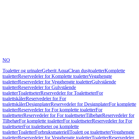
NO
Toaletter og urinaler
Geberit AquaClean dusjtoaletter
Komplette
toaletter
Reservedeler for Komplette toaletter
Vegghengte
toaletter
Reservedeler for Vegghengte toaletter
Gulvstående
toaletter
Reservedeler for Gulvstående
toaletter
Toalettseter
Reservedeler for Toalettseter
For
toalettskåler
Reservedeler for For
toalettskåler
Designplater
Reservedeler for Designplater
For komplette
toaletter
Reservedeler for For komplette toaletter
For
toalettseter
Reservedeler for For toalettseter
Tilbehør
Reservedeler for
Tilbehør
For komplette toaletter
For toalettseter
Reservedeler for For
toalettseter
For toalettseter og komplette
toaletter
Toaletter
Forbruksmateriell
Toalett og toalettseter
Vegghengte
toaletter
Reservedeler for Vegghengte toaletter
Toaletter
Reservedeler