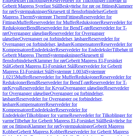
Endedeksler
Tilkoblinger
Reservedeler for Tilkoblinger
Tilbehør til
Geberit Mapress Syrefast Stål
Beskyttelse for rør og fittings
Klammer
for rør
Systempakninger
Skruesett til flensforbindelser
Geberit
Mapress Therm
Systemrør Therm
Fittings
Reservedeler for
Fittings
Muffer
Reservedeler for Muffer
Reduksjoner
Reservedeler for
Reduksjoner
Bend
Reservedeler for Bend
T-rør
Reservedeler for T-
rør
Overganger uløselige
Reservedeler for Overganger
uløselige
Overganger og forbindelser, løsbare
Reservedeler for
Overganger og forbindelser, løsbare
Kompensatorer
Reservedeler for
Kompensatorer
Endedeksler
Reservedeler for Endedeksler
Tilbehør til
Geberit Mapress Therm
Systempakninger
Skruesett til
flensforbindelser
Klammer for rør
Geberit Mapress El-Forsinket
Stål
Geberit Mapress El-Forsinket Stål
Reservedeler for Geberit
Mapress El-Forsinket Stål
Systemrør 1.0034
Systemrør
1.0215
Muffer
Reservedeler for Muffer
Reduksjoner
Reservedeler for
Reduksjoner
Bend
Reservedeler for Bend
T-rør
Reservedeler for T-
rør
Kryss
Reservedeler for Kryss
Overganger uløselige
Reservedeler
for Overganger uløselige
Overganger og forbindelser,
løsbare
Reservedeler for Overganger og forbindelser,
løsbare
Kompensatorer
Reservedeler for
Kompensatorer
Endedeksler
Reservedeler for
Endedeksler
Tilkoblinger for varme
Reservedeler for Tilkoblinger for
varme
Tilbehør for Geberit Mapress El-Forsinket Stål
Beskyttelse for
rør og fittings
Klammer for rør
Systempakninger
Geberit Mapress
Kobber
Geberit Mapress Kobber
Reservedeler for Geberit Mapress