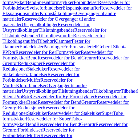
formstykker
Bend
Spesialformstykker
Forbindelser
Reservedeler for
Forbindelser
Sveiseforbindelser
Ekspansjonsmuffer
Reservedeler for
Ekspansjonsmuffer
Kromstålkoblinger
Overganger til andre
materialer
Reservedeler for Overganger til andre
materialer
Utstyrstilkoblinger
Reservedeler for
Utstyrstilkoblinger
Tilslutningsbender
Reservedeler for
Tilslutningsbender
Tilkoblingsmuffer
Reservedeler for
Tilkoblingsmuffer
Tilbehør
Klammer
Fester for
klammer
Endedeksler
Pakninger
Forbruksmateriell
Geberit Silent-
PP
Rør
Reservedeler for Rør
Formstykker
Reservedeler for
Formstykker
Bend
Reservedeler for Bend
Grenrør
Reservedeler for
Grenrør
Reduksjoner
Reservedeler for
Reduksjoner
Stakeluker
Reservedeler for
Stakeluker
Forbindelser
Reservedeler for
Forbindelser
Muffer
Reservedeler for
Muffer
Kloforbindelser
Overganger til andre
materialer
Utstyrstilkoblinger
Tilslutningsbender
Tilkoblingsrør
Tilbehør
Silent-Pro
Rør
Reservedeler for Rør
Formstykker
Reservedeler for
Formstykker
Bend
Reservedeler for Bend
Grenrør
Reservedeler for
Grenrør
Reduksjoner
Reservedeler for
Reduksjoner
Stakeluker
Reservedeler for Stakeluker
SuperTube-
formstykker
Reservedeler for SuperTube-
formstykker
Bend
Reservedeler for Bend
Grenrør
Reservedeler for
Grenrør
Forbindelser
Reservedeler for
Forbindelser
Muffer
Reservedeler for