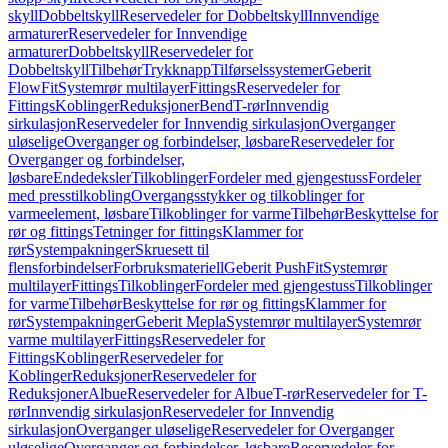
skyll
Dobbeltskyll
Reservedeler for Dobbeltskyll
Innvendige
armaturer
Reservedeler for Innvendige
armaturer
Dobbeltskyll
Reservedeler for
Dobbeltskyll
Tilbehør
Trykknapp
Tilførselssystemer
Geberit
FlowFit
Systemrør multilayer
Fittings
Reservedeler for
Fittings
Koblinger
Reduksjoner
Bend
T-rør
Innvendig
sirkulasjon
Reservedeler for Innvendig sirkulasjon
Overganger
uløselige
Overganger og forbindelser, løsbare
Reservedeler for
Overganger og forbindelser,
løsbare
Endedeksler
Tilkoblinger
Fordeler med gjengestuss
Fordeler
med presstilkobling
Overgangsstykker og tilkoblinger for
varmeelement, løsbare
Tilkoblinger for varme
Tilbehør
Beskyttelse for
rør og fittings
Tetninger for fittings
Klammer for
rør
Systempakninger
Skruesett til
flensforbindelser
Forbruksmateriell
Geberit PushFit
Systemrør
multilayer
Fittings
Tilkoblinger
Fordeler med gjengestuss
Tilkoblinger
for varme
Tilbehør
Beskyttelse for rør og fittings
Klammer for
rør
Systempakninger
Geberit Mepla
Systemrør multilayer
Systemrør
varme multilayer
Fittings
Reservedeler for
Fittings
Koblinger
Reservedeler for
Koblinger
Reduksjoner
Reservedeler for
Reduksjoner
Albue
Reservedeler for Albue
T-rør
Reservedeler for T-
rør
Innvendig sirkulasjon
Reservedeler for Innvendig
sirkulasjon
Overganger uløselige
Reservedeler for Overganger
uløselige
Overganger og forbindelser, løsbare
Reservedeler for