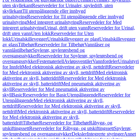
uten skyllekant
Reservedeler for Urinaler, spyledrift, uten
skyllekant
Til utenpåliggende eller innbygd
urinalstyring
Reservedeler for Til utenpåliggende eller innbygd
urinalstyring
Med integrert urinalstyring
Reservedeler for Med
integrert urinalstyring
Urinal, drift uten vann
Reservedeler for Urinal,
drift uten vann
Uten lokk
Reservedeler for Uten
lokk
Urinalskillevegger
Urinalskillevegger av plast
Urinalskillevegger
av glass
Tilbehør
Reservedeler for Tilbehør
Vannlåser og
vannlåstilbehør
Spylerør, spylerørsbend og
overgangsstykker
Reservedeler for Spylerør, spylerørsbend og
overgangsstykker
Festemateriell
Avløpsventiler
Vannfordeler
Urinalstyr
for Innfelt
Med elektronisk aktivering av skyll, nettdrift
Reservedeler
for Med elektronisk aktivering av skyll, nettdrift
Med elektronisk
aktivering av skyll, batteridrift
Reservedeler for Med elektronisk
aktivering av skyll, batteridrift
Med pneumatisk aktivering av
skyll
Reservedeler for Med pneumatisk aktivering av
skyll
Basic
Reservedeler for Basic
Utenpåliggende
Reservedeler for
Utenpåliggende
Med elektronisk aktivering av skyll,
nettdrift
Reservedeler for Med elektronisk aktivering av skyll,
nettdrift
Med elektronisk aktivering av skyll, batteridrift
Reservedeler
for Med elektronisk aktivering av skyll,
batteridrift
Tilbehør
Reservedeler for Tilbehør
Råbygg- og
utskiftingssett
Reservedeler for Råbygg- og utskiftingssett
Spylerør,
spylerørsbend og overgangsstykker
Deksler
Integrerte styringer
Annet