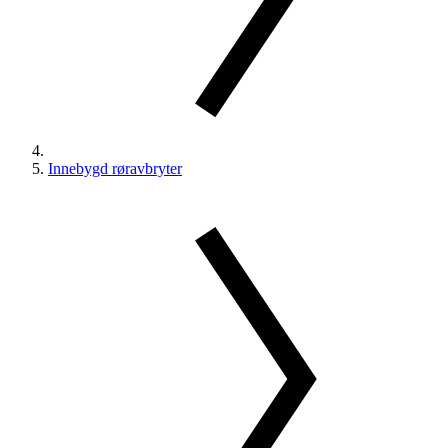
Innebygd røravbryter