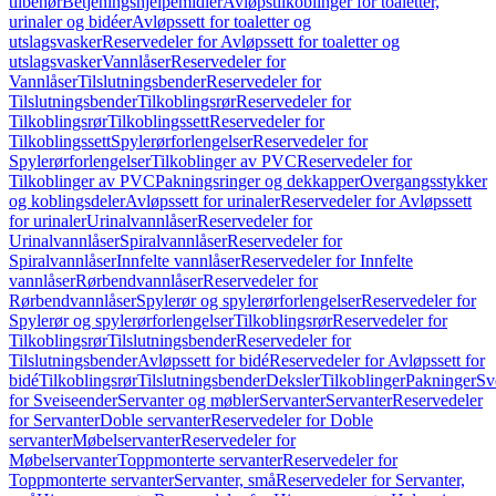
tilbehør
Betjeningshjelpemidler
Avløpstilkoblinger for toaletter,
urinaler og bidéer
Avløpssett for toaletter og
utslagsvasker
Reservedeler for Avløpssett for toaletter og
utslagsvasker
Vannlåser
Reservedeler for
Vannlåser
Tilslutningsbender
Reservedeler for
Tilslutningsbender
Tilkoblingsrør
Reservedeler for
Tilkoblingsrør
Tilkoblingssett
Reservedeler for
Tilkoblingssett
Spylerørforlengelser
Reservedeler for
Spylerørforlengelser
Tilkoblinger av PVC
Reservedeler for
Tilkoblinger av PVC
Pakningsringer og dekkapper
Overgangsstykker
og koblingsdeler
Avløpssett for urinaler
Reservedeler for Avløpssett
for urinaler
Urinalvannlåser
Reservedeler for
Urinalvannlåser
Spiralvannlåser
Reservedeler for
Spiralvannlåser
Innfelte vannlåser
Reservedeler for Innfelte
vannlåser
Rørbendvannlåser
Reservedeler for
Rørbendvannlåser
Spylerør og spylerørforlengelser
Reservedeler for
Spylerør og spylerørforlengelser
Tilkoblingsrør
Reservedeler for
Tilkoblingsrør
Tilslutningsbender
Reservedeler for
Tilslutningsbender
Avløpssett for bidé
Reservedeler for Avløpssett for
bidé
Tilkoblingsrør
Tilslutningsbender
Deksler
Tilkoblinger
Pakninger
Sv
for Sveiseender
Servanter og møbler
Servanter
Servanter
Reservedeler
for Servanter
Doble servanter
Reservedeler for Doble
servanter
Møbelservanter
Reservedeler for
Møbelservanter
Toppmonterte servanter
Reservedeler for
Toppmonterte servanter
Servanter, små
Reservedeler for Servanter,