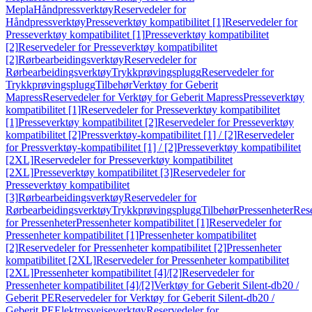
Mepla
Håndpressverktøy
Reservedeler for
Håndpressverktøy
Presseverktøy kompatibilitet [1]
Reservedeler for
Presseverktøy kompatibilitet [1]
Presseverktøy kompatibilitet
[2]
Reservedeler for Presseverktøy kompatibilitet
[2]
Rørbearbeidingsverktøy
Reservedeler for
Rørbearbeidingsverktøy
Trykkprøvingsplugg
Reservedeler for
Trykkprøvingsplugg
Tilbehør
Verktøy for Geberit
Mapress
Reservedeler for Verktøy for Geberit Mapress
Presseverktøy
kompatibilitet [1]
Reservedeler for Presseverktøy kompatibilitet
[1]
Presseverktøy kompatibilitet [2]
Reservedeler for Presseverktøy
kompatibilitet [2]
Pressverktøy-kompatibilitet [1] / [2]
Reservedeler
for Pressverktøy-kompatibilitet [1] / [2]
Presseverktøy kompatibilitet
[2XL]
Reservedeler for Presseverktøy kompatibilitet
[2XL]
Presseverktøy kompatibilitet [3]
Reservedeler for
Presseverktøy kompatibilitet
[3]
Rørbearbeidingsverktøy
Reservedeler for
Rørbearbeidingsverktøy
Trykkprøvingsplugg
Tilbehør
Pressenheter
Res
for Pressenheter
Pressenheter kompatibilitet [1]
Reservedeler for
Pressenheter kompatibilitet [1]
Pressenheter kompatibilitet
[2]
Reservedeler for Pressenheter kompatibilitet [2]
Pressenheter
kompatibilitet [2XL]
Reservedeler for Pressenheter kompatibilitet
[2XL]
Pressenheter kompatibilitet [4]/[2]
Reservedeler for
Pressenheter kompatibilitet [4]/[2]
Verktøy for Geberit Silent-db20 /
Geberit PE
Reservedeler for Verktøy for Geberit Silent-db20 /
Geberit PE
Elektrosveiseverktøy
Reservedeler for