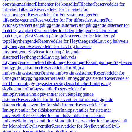
oppvaskmaskiner
Elementer for konsoller
Tilbehør
Reservedeler for
Tilbehør
Tilbehør
Reservedeler for Tilbehør
For
systemvegger
Reservedeler for For systemvegger
For
tilførselssystemer
Reservedeler for For tilførselssystemer
For
avløpssystemer
Utenpåliggende sisterner
Utenpåliggende sisterner for
toaletter, av plast
Reservedeler for Utenpåliggende sisterner for
toaletter, av plast
Montert på topp
Reservedeler for Montert på
topp
Høythengende
Reservedeler for Høythengende
Lavt og halvveis
høythengende
Reservedeler for Lavt og halvveis
høythengende
Spylerør for utenpåliggende
sisterner
Høythengende
Lavt og halvveis
høythengende
Tilbehør
Tilkoblinger
Pakninger
Pakningsringer
Skylleven
innbyggingssisterner
Reservedeler for Sigma
innbyggingssisterner
Omega innbyggingssisterner
Reservedeler for
Omega innbyggingssisterner
Delta innbyggingssisterner
Reservedeler
for Delta innbyggingssisterner
Spylerør
Tilbehør
Innløps- og
skylleventiler
Innløpsventiler
Reservedeler for
Innløpsventiler
Innløpsventiler for utenpåliggende
sisterner
Reservedeler for Innløpsventiler for utenpåliggende
sisterner
Innløpsventiler for skålsisterner
Reservedeler for
Innløpsventiler for skålsisterner
Innløpsventiler for sisterner
universelle
Reservedeler for Innløpsventiler for sisterner
universelle
Innløpsventil for Monolith
Reservedeler for Innløpsventil
for Monolith
Skylleventiler
Reservedeler for Skylleventiler
Skyll-
stopp-skyll
Reservedeler for Skyll-stopp-