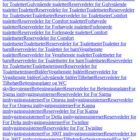
for Toaletter
Gulvstående toaletter
Reservedeler for Gulvstående
toaletter
Toaletter
Reservedeler for Toaletter
Toalettseter
Reservedeler
for Toalettseter
Toalettseter
Reservedeler for Toalettseter
Comfort
toaletter
Reservedeler for Comfort toaletter
Forhøyede
toaletter
Reservedeler for Forhøyede toaletter
Forlengede
toaletter
Reservedeler for Forlengede toaletter
Comfort
toalettseter
Reservedeler for Comfort
toalettseter
Toalettseter
Reservedeler for Toalettseter
Toaletter for
barn
Reservedeler for Toaletter for barn
Vegghengte
toaletter
Reservedeler for Vegghengte toaletter
Toalettseter for
barn
Reservedeler for Toalettseter for barn
Toalettseter
Reservedeler
for Toalettseter
Toalettseteringer
Reservedeler for
Toalettseteringer
Bidéer
Vegghengte bidéer
Reservedeler for
Vegghengte bidéer
Gulvstående bidéer
Tilbehør
Reservedeler for
Tilbehør
Betjeningsplater og WC
skyllesystemer
Betjeningsplater
Reservedeler for Betjeningsplater
For
Sigma innbyggingssisterner
Reservedeler for For Sigma
innbyggingssisterner
For Omega innbyggingssisterner
Reservedeler
for For Omega innbyggingssisterner
For Kappa
innbyggingssisterner
Reservedeler for For Kappa
innbyggingssisterner
For Delta innbyggingssisterner
Reservedeler for
For Delta innbyggingssisterner
For Twinline
innbyggingssisterner
Reservedeler for For Twinline
innbyggingssisterner
For 300T innbyggingssisterner
Reservedeler for
For 300T innbyggingssisterner
Tilbehør
Forbruksmateriell
For WC-