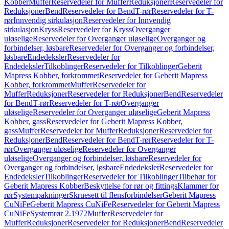
Kobber
Muffer
Reservedeler for Muffer
Reduksjoner
Reservedeler for
Reduksjoner
Bend
Reservedeler for Bend
T-rør
Reservedeler for T-
rør
Innvendig sirkulasjon
Reservedeler for Innvendig
sirkulasjon
Kryss
Reservedeler for Kryss
Overganger
uløselige
Reservedeler for Overganger uløselige
Overganger og
forbindelser, løsbare
Reservedeler for Overganger og forbindelser,
løsbare
Endedeksler
Reservedeler for
Endedeksler
Tilkoblinger
Reservedeler for Tilkoblinger
Geberit
Mapress Kobber, forkrommet
Reservedeler for Geberit Mapress
Kobber, forkrommet
Muffer
Reservedeler for
Muffer
Reduksjoner
Reservedeler for Reduksjoner
Bend
Reservedeler
for Bend
T-rør
Reservedeler for T-rør
Overganger
uløselige
Reservedeler for Overganger uløselige
Geberit Mapress
Kobber, gass
Reservedeler for Geberit Mapress Kobber,
gass
Muffer
Reservedeler for Muffer
Reduksjoner
Reservedeler for
Reduksjoner
Bend
Reservedeler for Bend
T-rør
Reservedeler for T-
rør
Overganger uløselige
Reservedeler for Overganger
uløselige
Overganger og forbindelser, løsbare
Reservedeler for
Overganger og forbindelser, løsbare
Endedeksler
Reservedeler for
Endedeksler
Tilkoblinger
Reservedeler for Tilkoblinger
Tilbehør for
Geberit Mapress Kobber
Beskyttelse for rør og fittings
Klammer for
rør
Systempakninger
Skruesett til flensforbindelser
Geberit Mapress
CuNiFe
Geberit Mapress CuNiFe
Reservedeler for Geberit Mapress
CuNiFe
Systemrør 2.1972
Muffer
Reservedeler for
Muffer
Reduksjoner
Reservedeler for Reduksjoner
Bend
Reservedeler