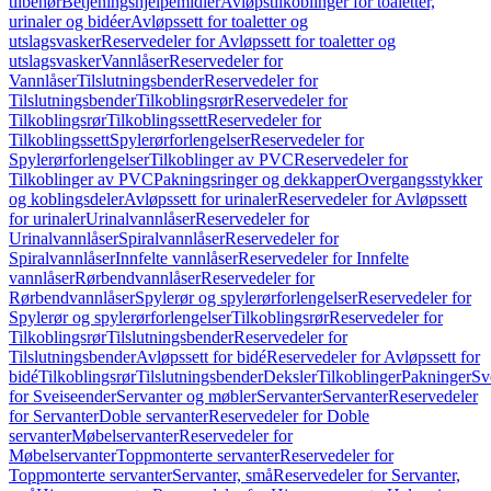
tilbehør
Betjeningshjelpemidler
Avløpstilkoblinger for toaletter,
urinaler og bidéer
Avløpssett for toaletter og
utslagsvasker
Reservedeler for Avløpssett for toaletter og
utslagsvasker
Vannlåser
Reservedeler for
Vannlåser
Tilslutningsbender
Reservedeler for
Tilslutningsbender
Tilkoblingsrør
Reservedeler for
Tilkoblingsrør
Tilkoblingssett
Reservedeler for
Tilkoblingssett
Spylerørforlengelser
Reservedeler for
Spylerørforlengelser
Tilkoblinger av PVC
Reservedeler for
Tilkoblinger av PVC
Pakningsringer og dekkapper
Overgangsstykker
og koblingsdeler
Avløpssett for urinaler
Reservedeler for Avløpssett
for urinaler
Urinalvannlåser
Reservedeler for
Urinalvannlåser
Spiralvannlåser
Reservedeler for
Spiralvannlåser
Innfelte vannlåser
Reservedeler for Innfelte
vannlåser
Rørbendvannlåser
Reservedeler for
Rørbendvannlåser
Spylerør og spylerørforlengelser
Reservedeler for
Spylerør og spylerørforlengelser
Tilkoblingsrør
Reservedeler for
Tilkoblingsrør
Tilslutningsbender
Reservedeler for
Tilslutningsbender
Avløpssett for bidé
Reservedeler for Avløpssett for
bidé
Tilkoblingsrør
Tilslutningsbender
Deksler
Tilkoblinger
Pakninger
Sv
for Sveiseender
Servanter og møbler
Servanter
Servanter
Reservedeler
for Servanter
Doble servanter
Reservedeler for Doble
servanter
Møbelservanter
Reservedeler for
Møbelservanter
Toppmonterte servanter
Reservedeler for
Toppmonterte servanter
Servanter, små
Reservedeler for Servanter,