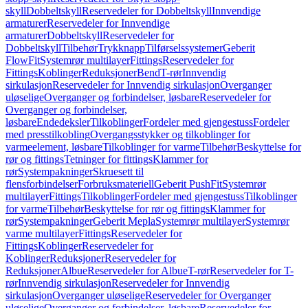
skyll
Dobbeltskyll
Reservedeler for Dobbeltskyll
Innvendige
armaturer
Reservedeler for Innvendige
armaturer
Dobbeltskyll
Reservedeler for
Dobbeltskyll
Tilbehør
Trykknapp
Tilførselssystemer
Geberit
FlowFit
Systemrør multilayer
Fittings
Reservedeler for
Fittings
Koblinger
Reduksjoner
Bend
T-rør
Innvendig
sirkulasjon
Reservedeler for Innvendig sirkulasjon
Overganger
uløselige
Overganger og forbindelser, løsbare
Reservedeler for
Overganger og forbindelser,
løsbare
Endedeksler
Tilkoblinger
Fordeler med gjengestuss
Fordeler
med presstilkobling
Overgangsstykker og tilkoblinger for
varmeelement, løsbare
Tilkoblinger for varme
Tilbehør
Beskyttelse for
rør og fittings
Tetninger for fittings
Klammer for
rør
Systempakninger
Skruesett til
flensforbindelser
Forbruksmateriell
Geberit PushFit
Systemrør
multilayer
Fittings
Tilkoblinger
Fordeler med gjengestuss
Tilkoblinger
for varme
Tilbehør
Beskyttelse for rør og fittings
Klammer for
rør
Systempakninger
Geberit Mepla
Systemrør multilayer
Systemrør
varme multilayer
Fittings
Reservedeler for
Fittings
Koblinger
Reservedeler for
Koblinger
Reduksjoner
Reservedeler for
Reduksjoner
Albue
Reservedeler for Albue
T-rør
Reservedeler for T-
rør
Innvendig sirkulasjon
Reservedeler for Innvendig
sirkulasjon
Overganger uløselige
Reservedeler for Overganger
uløselige
Overganger og forbindelser, løsbare
Reservedeler for