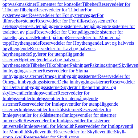
oppvaskmaskiner
Elementer for konsoller
Tilbehør
Reservedeler for
Tilbehør
Tilbehør
Reservedeler for Tilbehør
For
systemvegger
Reservedeler for For systemvegger
For
tilførselssystemer
Reservedeler for For tilførselssystemer
For
avløpssystemer
Utenpåliggende sisterner
Utenpåliggende sisterner for
toaletter, av plast
Reservedeler for Utenpåliggende sisterner for
toaletter, av plast
Montert på topp
Reservedeler for Montert på
topp
Høythengende
Reservedeler for Høythengende
Lavt og halvveis
høythengende
Reservedeler for Lavt og halvveis
høythengende
Spylerør for utenpåliggende
sisterner
Høythengende
Lavt og halvveis
høythengende
Tilbehør
Tilkoblinger
Pakninger
Pakningsringer
Skylleven
innbyggingssisterner
Reservedeler for Sigma
innbyggingssisterner
Omega innbyggingssisterner
Reservedeler for
Omega innbyggingssisterner
Delta innbyggingssisterner
Reservedeler
for Delta innbyggingssisterner
Spylerør
Tilbehør
Innløps- og
skylleventiler
Innløpsventiler
Reservedeler for
Innløpsventiler
Innløpsventiler for utenpåliggende
sisterner
Reservedeler for Innløpsventiler for utenpåliggende
sisterner
Innløpsventiler for skålsisterner
Reservedeler for
Innløpsventiler for skålsisterner
Innløpsventiler for sisterner
universelle
Reservedeler for Innløpsventiler for sisterner
universelle
Innløpsventil for Monolith
Reservedeler for Innløpsventil
for Monolith
Skylleventiler
Reservedeler for Skylleventiler
Skyll-
stopp-skyll
Reservedeler for Skyll-stopp-