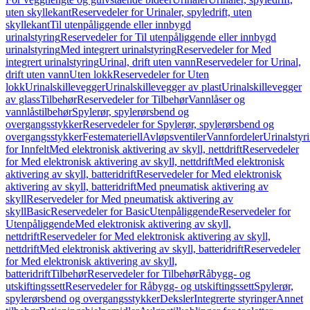
uten skyllekant
Reservedeler for Urinaler, spyledrift, uten
skyllekant
Til utenpåliggende eller innbygd
urinalstyring
Reservedeler for Til utenpåliggende eller innbygd
urinalstyring
Med integrert urinalstyring
Reservedeler for Med
integrert urinalstyring
Urinal, drift uten vann
Reservedeler for Urinal,
drift uten vann
Uten lokk
Reservedeler for Uten
lokk
Urinalskillevegger
Urinalskillevegger av plast
Urinalskillevegger
av glass
Tilbehør
Reservedeler for Tilbehør
Vannlåser og
vannlåstilbehør
Spylerør, spylerørsbend og
overgangsstykker
Reservedeler for Spylerør, spylerørsbend og
overgangsstykker
Festemateriell
Avløpsventiler
Vannfordeler
Urinalstyr
for Innfelt
Med elektronisk aktivering av skyll, nettdrift
Reservedeler
for Med elektronisk aktivering av skyll, nettdrift
Med elektronisk
aktivering av skyll, batteridrift
Reservedeler for Med elektronisk
aktivering av skyll, batteridrift
Med pneumatisk aktivering av
skyll
Reservedeler for Med pneumatisk aktivering av
skyll
Basic
Reservedeler for Basic
Utenpåliggende
Reservedeler for
Utenpåliggende
Med elektronisk aktivering av skyll,
nettdrift
Reservedeler for Med elektronisk aktivering av skyll,
nettdrift
Med elektronisk aktivering av skyll, batteridrift
Reservedeler
for Med elektronisk aktivering av skyll,
batteridrift
Tilbehør
Reservedeler for Tilbehør
Råbygg- og
utskiftingssett
Reservedeler for Råbygg- og utskiftingssett
Spylerør,
spylerørsbend og overgangsstykker
Deksler
Integrerte styringer
Annet