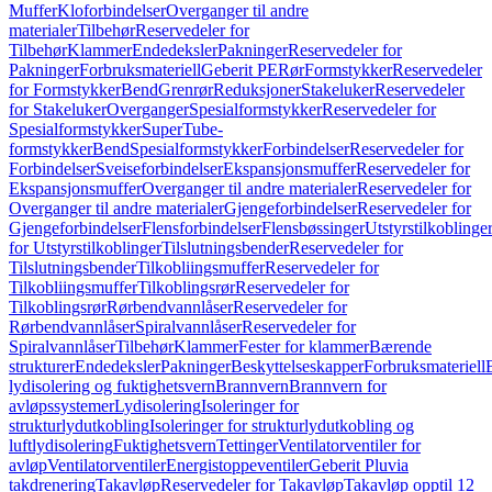
Muffer
Kloforbindelser
Overganger til andre
materialer
Tilbehør
Reservedeler for
Tilbehør
Klammer
Endedeksler
Pakninger
Reservedeler for
Pakninger
Forbruksmateriell
Geberit PE
Rør
Formstykker
Reservedeler
for Formstykker
Bend
Grenrør
Reduksjoner
Stakeluker
Reservedeler
for Stakeluker
Overganger
Spesialformstykker
Reservedeler for
Spesialformstykker
SuperTube-
formstykker
Bend
Spesialformstykker
Forbindelser
Reservedeler for
Forbindelser
Sveiseforbindelser
Ekspansjonsmuffer
Reservedeler for
Ekspansjonsmuffer
Overganger til andre materialer
Reservedeler for
Overganger til andre materialer
Gjengeforbindelser
Reservedeler for
Gjengeforbindelser
Flensforbindelser
Flensbøssinger
Utstyrstilkoblinge
for Utstyrstilkoblinger
Tilslutningsbender
Reservedeler for
Tilslutningsbender
Tilkobliingsmuffer
Reservedeler for
Tilkobliingsmuffer
Tilkoblingsrør
Reservedeler for
Tilkoblingsrør
Rørbendvannlåser
Reservedeler for
Rørbendvannlåser
Spiralvannlåser
Reservedeler for
Spiralvannlåser
Tilbehør
Klammer
Fester for klammer
Bærende
strukturer
Endedeksler
Pakninger
Beskyttelseskapper
Forbruksmateriell
lydisolering og fuktighetsvern
Brannvern
Brannvern for
avløpssystemer
Lydisolering
Isoleringer for
strukturlydutkobling
Isoleringer for strukturlydutkobling og
luftlydisolering
Fuktighetsvern
Tettinger
Ventilatorventiler for
avløp
Ventilatorventiler
Energistoppeventiler
Geberit Pluvia
takdrenering
Takavløp
Reservedeler for Takavløp
Takavløp opptil 12