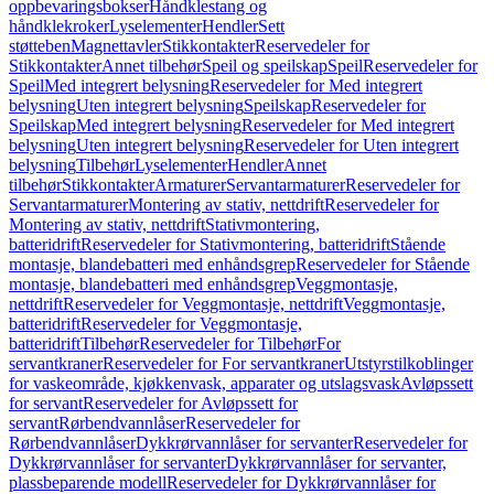
oppbevaringsbokser
Håndklestang og
håndklekroker
Lyselementer
Hendler
Sett
støtteben
Magnettavler
Stikkontakter
Reservedeler for
Stikkontakter
Annet tilbehør
Speil og speilskap
Speil
Reservedeler for
Speil
Med integrert belysning
Reservedeler for Med integrert
belysning
Uten integrert belysning
Speilskap
Reservedeler for
Speilskap
Med integrert belysning
Reservedeler for Med integrert
belysning
Uten integrert belysning
Reservedeler for Uten integrert
belysning
Tilbehør
Lyselementer
Hendler
Annet
tilbehør
Stikkontakter
Armaturer
Servantarmaturer
Reservedeler for
Servantarmaturer
Montering av stativ, nettdrift
Reservedeler for
Montering av stativ, nettdrift
Stativmontering,
batteridrift
Reservedeler for Stativmontering, batteridrift
Stående
montasje, blandebatteri med enhåndsgrep
Reservedeler for Stående
montasje, blandebatteri med enhåndsgrep
Veggmontasje,
nettdrift
Reservedeler for Veggmontasje, nettdrift
Veggmontasje,
batteridrift
Reservedeler for Veggmontasje,
batteridrift
Tilbehør
Reservedeler for Tilbehør
For
servantkraner
Reservedeler for For servantkraner
Utstyrstilkoblinger
for vaskeområde, kjøkkenvask, apparater og utslagsvask
Avløpssett
for servant
Reservedeler for Avløpssett for
servant
Rørbendvannlåser
Reservedeler for
Rørbendvannlåser
Dykkrørvannlåser for servanter
Reservedeler for
Dykkrørvannlåser for servanter
Dykkrørvannlåser for servanter,
plassbeparende modell
Reservedeler for Dykkrørvannlåser for