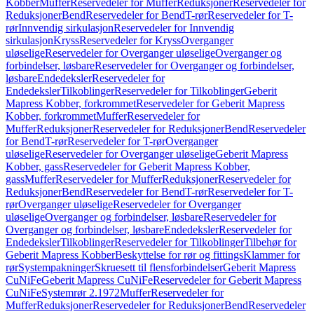
Kobber
Muffer
Reservedeler for Muffer
Reduksjoner
Reservedeler for
Reduksjoner
Bend
Reservedeler for Bend
T-rør
Reservedeler for T-
rør
Innvendig sirkulasjon
Reservedeler for Innvendig
sirkulasjon
Kryss
Reservedeler for Kryss
Overganger
uløselige
Reservedeler for Overganger uløselige
Overganger og
forbindelser, løsbare
Reservedeler for Overganger og forbindelser,
løsbare
Endedeksler
Reservedeler for
Endedeksler
Tilkoblinger
Reservedeler for Tilkoblinger
Geberit
Mapress Kobber, forkrommet
Reservedeler for Geberit Mapress
Kobber, forkrommet
Muffer
Reservedeler for
Muffer
Reduksjoner
Reservedeler for Reduksjoner
Bend
Reservedeler
for Bend
T-rør
Reservedeler for T-rør
Overganger
uløselige
Reservedeler for Overganger uløselige
Geberit Mapress
Kobber, gass
Reservedeler for Geberit Mapress Kobber,
gass
Muffer
Reservedeler for Muffer
Reduksjoner
Reservedeler for
Reduksjoner
Bend
Reservedeler for Bend
T-rør
Reservedeler for T-
rør
Overganger uløselige
Reservedeler for Overganger
uløselige
Overganger og forbindelser, løsbare
Reservedeler for
Overganger og forbindelser, løsbare
Endedeksler
Reservedeler for
Endedeksler
Tilkoblinger
Reservedeler for Tilkoblinger
Tilbehør for
Geberit Mapress Kobber
Beskyttelse for rør og fittings
Klammer for
rør
Systempakninger
Skruesett til flensforbindelser
Geberit Mapress
CuNiFe
Geberit Mapress CuNiFe
Reservedeler for Geberit Mapress
CuNiFe
Systemrør 2.1972
Muffer
Reservedeler for
Muffer
Reduksjoner
Reservedeler for Reduksjoner
Bend
Reservedeler