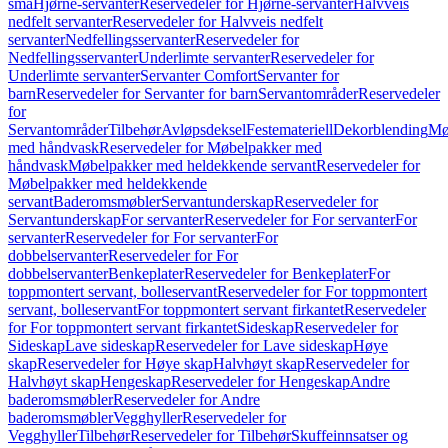
små
Hjørne-servanter
Reservedeler for Hjørne-servanter
Halvveis
nedfelt servanter
Reservedeler for Halvveis nedfelt
servanter
Nedfellingsservanter
Reservedeler for
Nedfellingsservanter
Underlimte servanter
Reservedeler for
Underlimte servanter
Servanter Comfort
Servanter for
barn
Reservedeler for Servanter for barn
Servantområder
Reservedeler
for
Servantområder
Tilbehør
Avløpsdeksel
Festemateriell
Dekorblending
Mø
med håndvask
Reservedeler for Møbelpakker med
håndvask
Møbelpakker med heldekkende servant
Reservedeler for
Møbelpakker med heldekkende
servant
Baderomsmøbler
Servantunderskap
Reservedeler for
Servantunderskap
For servanter
Reservedeler for For servanter
For
servanter
Reservedeler for For servanter
For
dobbelservanter
Reservedeler for For
dobbelservanter
Benkeplater
Reservedeler for Benkeplater
For
toppmontert servant, bolleservant
Reservedeler for For toppmontert
servant, bolleservant
For toppmontert servant firkantet
Reservedeler
for For toppmontert servant firkantet
Sideskap
Reservedeler for
Sideskap
Lave sideskap
Reservedeler for Lave sideskap
Høye
skap
Reservedeler for Høye skap
Halvhøyt skap
Reservedeler for
Halvhøyt skap
Hengeskap
Reservedeler for Hengeskap
Andre
baderomsmøbler
Reservedeler for Andre
baderomsmøbler
Vegghyller
Reservedeler for
Vegghyller
Tilbehør
Reservedeler for Tilbehør
Skuffeinnsatser og