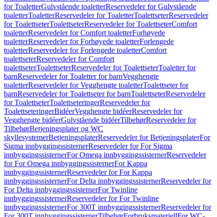
for Toaletter
Gulvstående toaletter
Reservedeler for Gulvstående
toaletter
Toaletter
Reservedeler for Toaletter
Toalettseter
Reservedeler
for Toalettseter
Toalettseter
Reservedeler for Toalettseter
Comfort
toaletter
Reservedeler for Comfort toaletter
Forhøyede
toaletter
Reservedeler for Forhøyede toaletter
Forlengede
toaletter
Reservedeler for Forlengede toaletter
Comfort
toalettseter
Reservedeler for Comfort
toalettseter
Toalettseter
Reservedeler for Toalettseter
Toaletter for
barn
Reservedeler for Toaletter for barn
Vegghengte
toaletter
Reservedeler for Vegghengte toaletter
Toalettseter for
barn
Reservedeler for Toalettseter for barn
Toalettseter
Reservedeler
for Toalettseter
Toalettseteringer
Reservedeler for
Toalettseteringer
Bidéer
Vegghengte bidéer
Reservedeler for
Vegghengte bidéer
Gulvstående bidéer
Tilbehør
Reservedeler for
Tilbehør
Betjeningsplater og WC
skyllesystemer
Betjeningsplater
Reservedeler for Betjeningsplater
For
Sigma innbyggingssisterner
Reservedeler for For Sigma
innbyggingssisterner
For Omega innbyggingssisterner
Reservedeler
for For Omega innbyggingssisterner
For Kappa
innbyggingssisterner
Reservedeler for For Kappa
innbyggingssisterner
For Delta innbyggingssisterner
Reservedeler for
For Delta innbyggingssisterner
For Twinline
innbyggingssisterner
Reservedeler for For Twinline
innbyggingssisterner
For 300T innbyggingssisterner
Reservedeler for
For 300T innbyggingssisterner
Tilbehør
Forbruksmateriell
For WC-