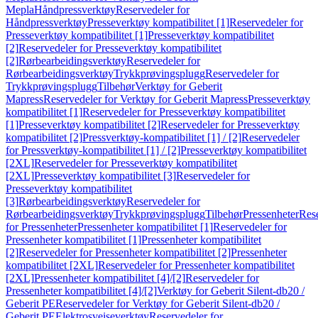
Mepla
Håndpressverktøy
Reservedeler for
Håndpressverktøy
Presseverktøy kompatibilitet [1]
Reservedeler for
Presseverktøy kompatibilitet [1]
Presseverktøy kompatibilitet
[2]
Reservedeler for Presseverktøy kompatibilitet
[2]
Rørbearbeidingsverktøy
Reservedeler for
Rørbearbeidingsverktøy
Trykkprøvingsplugg
Reservedeler for
Trykkprøvingsplugg
Tilbehør
Verktøy for Geberit
Mapress
Reservedeler for Verktøy for Geberit Mapress
Presseverktøy
kompatibilitet [1]
Reservedeler for Presseverktøy kompatibilitet
[1]
Presseverktøy kompatibilitet [2]
Reservedeler for Presseverktøy
kompatibilitet [2]
Pressverktøy-kompatibilitet [1] / [2]
Reservedeler
for Pressverktøy-kompatibilitet [1] / [2]
Presseverktøy kompatibilitet
[2XL]
Reservedeler for Presseverktøy kompatibilitet
[2XL]
Presseverktøy kompatibilitet [3]
Reservedeler for
Presseverktøy kompatibilitet
[3]
Rørbearbeidingsverktøy
Reservedeler for
Rørbearbeidingsverktøy
Trykkprøvingsplugg
Tilbehør
Pressenheter
Res
for Pressenheter
Pressenheter kompatibilitet [1]
Reservedeler for
Pressenheter kompatibilitet [1]
Pressenheter kompatibilitet
[2]
Reservedeler for Pressenheter kompatibilitet [2]
Pressenheter
kompatibilitet [2XL]
Reservedeler for Pressenheter kompatibilitet
[2XL]
Pressenheter kompatibilitet [4]/[2]
Reservedeler for
Pressenheter kompatibilitet [4]/[2]
Verktøy for Geberit Silent-db20 /
Geberit PE
Reservedeler for Verktøy for Geberit Silent-db20 /
Geberit PE
Elektrosveiseverktøy
Reservedeler for