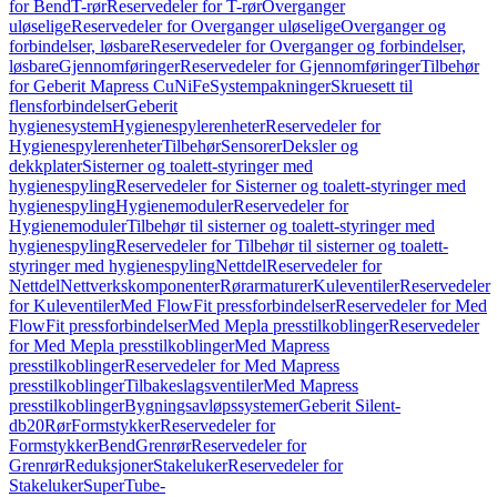
for Bend
T-rør
Reservedeler for T-rør
Overganger
uløselige
Reservedeler for Overganger uløselige
Overganger og
forbindelser, løsbare
Reservedeler for Overganger og forbindelser,
løsbare
Gjennomføringer
Reservedeler for Gjennomføringer
Tilbehør
for Geberit Mapress CuNiFe
Systempakninger
Skruesett til
flensforbindelser
Geberit
hygienesystem
Hygienespylerenheter
Reservedeler for
Hygienespylerenheter
Tilbehør
Sensorer
Deksler og
dekkplater
Sisterner og toalett-styringer med
hygienespyling
Reservedeler for Sisterner og toalett-styringer med
hygienespyling
Hygienemoduler
Reservedeler for
Hygienemoduler
Tilbehør til sisterner og toalett-styringer med
hygienespyling
Reservedeler for Tilbehør til sisterner og toalett-
styringer med hygienespyling
Nettdel
Reservedeler for
Nettdel
Nettverkskomponenter
Rørarmaturer
Kuleventiler
Reservedeler
for Kuleventiler
Med FlowFit pressforbindelser
Reservedeler for Med
FlowFit pressforbindelser
Med Mepla presstilkoblinger
Reservedeler
for Med Mepla presstilkoblinger
Med Mapress
presstilkoblinger
Reservedeler for Med Mapress
presstilkoblinger
Tilbakeslagsventiler
Med Mapress
presstilkoblinger
Bygningsavløpssystemer
Geberit Silent-
db20
Rør
Formstykker
Reservedeler for
Formstykker
Bend
Grenrør
Reservedeler for
Grenrør
Reduksjoner
Stakeluker
Reservedeler for
Stakeluker
SuperTube-