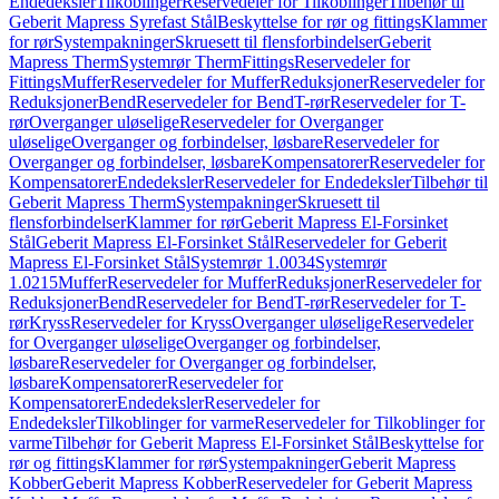
Endedeksler
Tilkoblinger
Reservedeler for Tilkoblinger
Tilbehør til
Geberit Mapress Syrefast Stål
Beskyttelse for rør og fittings
Klammer
for rør
Systempakninger
Skruesett til flensforbindelser
Geberit
Mapress Therm
Systemrør Therm
Fittings
Reservedeler for
Fittings
Muffer
Reservedeler for Muffer
Reduksjoner
Reservedeler for
Reduksjoner
Bend
Reservedeler for Bend
T-rør
Reservedeler for T-
rør
Overganger uløselige
Reservedeler for Overganger
uløselige
Overganger og forbindelser, løsbare
Reservedeler for
Overganger og forbindelser, løsbare
Kompensatorer
Reservedeler for
Kompensatorer
Endedeksler
Reservedeler for Endedeksler
Tilbehør til
Geberit Mapress Therm
Systempakninger
Skruesett til
flensforbindelser
Klammer for rør
Geberit Mapress El-Forsinket
Stål
Geberit Mapress El-Forsinket Stål
Reservedeler for Geberit
Mapress El-Forsinket Stål
Systemrør 1.0034
Systemrør
1.0215
Muffer
Reservedeler for Muffer
Reduksjoner
Reservedeler for
Reduksjoner
Bend
Reservedeler for Bend
T-rør
Reservedeler for T-
rør
Kryss
Reservedeler for Kryss
Overganger uløselige
Reservedeler
for Overganger uløselige
Overganger og forbindelser,
løsbare
Reservedeler for Overganger og forbindelser,
løsbare
Kompensatorer
Reservedeler for
Kompensatorer
Endedeksler
Reservedeler for
Endedeksler
Tilkoblinger for varme
Reservedeler for Tilkoblinger for
varme
Tilbehør for Geberit Mapress El-Forsinket Stål
Beskyttelse for
rør og fittings
Klammer for rør
Systempakninger
Geberit Mapress
Kobber
Geberit Mapress Kobber
Reservedeler for Geberit Mapress