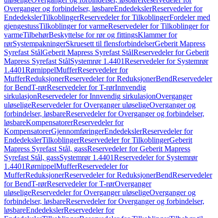
Overganger og forbindelser, løsbare
Endedeksler
Reservedeler for
Endedeksler
Tilkoblinger
Reservedeler for Tilkoblinger
Fordeler med
gjengestuss
Tilkoblinger for varme
Reservedeler for Tilkoblinger for
varme
Tilbehør
Beskyttelse for rør og fittings
Klammer for
rør
Systempakninger
Skruesett til flensforbindelser
Geberit Mapress
Syrefast Stål
Geberit Mapress Syrefast Stål
Reservedeler for Geberit
Mapress Syrefast Stål
Systemrør 1.4401
Reservedeler for Systemrør
1.4401
Rørnippel
Muffer
Reservedeler for
Muffer
Reduksjoner
Reservedeler for Reduksjoner
Bend
Reservedeler
for Bend
T-rør
Reservedeler for T-rør
Innvendig
sirkulasjon
Reservedeler for Innvendig sirkulasjon
Overganger
uløselige
Reservedeler for Overganger uløselige
Overganger og
forbindelser, løsbare
Reservedeler for Overganger og forbindelser,
løsbare
Kompensatorer
Reservedeler for
Kompensatorer
Gjennomføringer
Endedeksler
Reservedeler for
Endedeksler
Tilkoblinger
Reservedeler for Tilkoblinger
Geberit
Mapress Syrefast Stål, gass
Reservedeler for Geberit Mapress
Syrefast Stål, gass
Systemrør 1.4401
Reservedeler for Systemrør
1.4401
Rørnippel
Muffer
Reservedeler for
Muffer
Reduksjoner
Reservedeler for Reduksjoner
Bend
Reservedeler
for Bend
T-rør
Reservedeler for T-rør
Overganger
uløselige
Reservedeler for Overganger uløselige
Overganger og
forbindelser, løsbare
Reservedeler for Overganger og forbindelser,
løsbare
Endedeksler
Reservedeler for