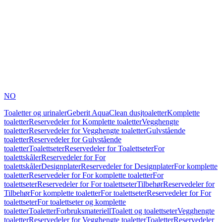
NO
Toaletter og urinaler
Geberit AquaClean dusjtoaletter
Komplette
toaletter
Reservedeler for Komplette toaletter
Vegghengte
toaletter
Reservedeler for Vegghengte toaletter
Gulvstående
toaletter
Reservedeler for Gulvstående
toaletter
Toalettseter
Reservedeler for Toalettseter
For
toalettskåler
Reservedeler for For
toalettskåler
Designplater
Reservedeler for Designplater
For komplette
toaletter
Reservedeler for For komplette toaletter
For
toalettseter
Reservedeler for For toalettseter
Tilbehør
Reservedeler for
Tilbehør
For komplette toaletter
For toalettseter
Reservedeler for For
toalettseter
For toalettseter og komplette
toaletter
Toaletter
Forbruksmateriell
Toalett og toalettseter
Vegghengte
toaletter
Reservedeler for Vegghengte toaletter
Toaletter
Reservedeler