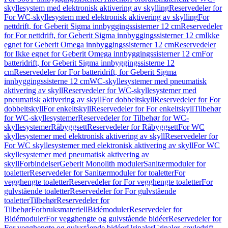
skyllesystem med elektronisk aktivering av skylling
Reservedeler for
For WC-skyllesystem med elektronisk aktivering av skylling
For
nettdrift, for Geberit Sigma innbyggingssisterner 12 cm
Reservedeler
for For nettdrift, for Geberit Sigma innbyggingssisterner 12 cm
Ikke
egnet for Geberit Omega innbyggingssisterner 12 cm
Reservedeler
for Ikke egnet for Geberit Omega innbyggingssisterner 12 cm
For
batteridrift, for Geberit Sigma innbyggingssisterne 12
cm
Reservedeler for For batteridrift, for Geberit Sigma
innbyggingssisterne 12 cm
WC-skyllesystemer med pneumatisk
aktivering av skyll
Reservedeler for WC-skyllesystemer med
pneumatisk aktivering av skyll
For dobbeltskyll
Reservedeler for For
dobbeltskyll
For enkeltskyll
Reservedeler for For enkeltskyll
Tilbehør
for WC-skyllesystemer
Reservedeler for Tilbehør for WC-
skyllesystemer
Råbyggsett
Reservedeler for Råbyggsett
For WC
skyllesystemer med elektronisk aktivering av skyll
Reservedeler for
For WC skyllesystemer med elektronisk aktivering av skyll
For WC
skyllesystemer med pneumatisk aktivering av
skyll
Forbindelser
Geberit Monolith moduler
Sanitærmoduler for
toaletter
Reservedeler for Sanitærmoduler for toaletter
For
vegghengte toaletter
Reservedeler for For vegghengte toaletter
For
gulvstående toaletter
Reservedeler for For gulvstående
toaletter
Tilbehør
Reservedeler for
Tilbehør
Forbruksmateriell
Bidémoduler
Reservedeler for
Bidémoduler
For vegghengte og gulvstående bidéer
Reservedeler for
For vegghengte og gulvstående bidéer
Urinaler
Urinaler, spyledrift,