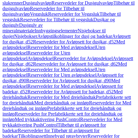
slukrenner
Dusjgulvavløp
Reservedeler for Dusjgulvavløp
Tilbehør til
dusjgulvavløp
Reservedeler for Tilbehør til
dusjgulvavløp
Veggsluk
Reservedeler for Veggsluk
Tilbehør til
veggsluk
Reservedeler for Tilbehør til veggsluk
Dusjkar og
dusjgulv
Dusjgulv av
mineralmateriale
Innbyggingselementer
Nisjebokser til
dusjer
Nisjebokser
Avløpstilkoblinger for dusj og badekar
Avløpsett
for dusjkar, d52
Reservedeler for Avløpsett for dusjkar, d52
Med
avløpsdeksel
Reservedeler for Med avløpsdeksel
Uten
avløpsdeksel
Reservedeler for Uten
avløpsdeksel
Avløpsdeksel
Reservedeler for Avløpsdeksel
Avløpssett
for dusjkar, d62
Reservedeler for Avløpssett for dusjkar, d62
Med
avløpsdeksel
Reservedeler for Med avløpsdeksel
Uten
avløpsdeksel
Reservedeler for Uten avløpsdeksel
Avløpssett for
dusjkar, d90
Reservedeler for Avløpssett for dusjkar, d90
Med
avløpsdeksel
Reservedeler for Med avløpsdeksel
Avløpssett for
badekar, d52
Reservedeler for Avløpssett for badekar, d52
Med
dreiehåndtak
Reservedeler for Med dreiehåndtak
Prefabrikkerte sett
for dreiehåndtak
Med dreiehåndtak og innløp
Reservedeler for Med
dreiehåndtak og innløp
Prefabrikkerte sett for dreiehåndtak og
innløp
Reservedeler for Prefabrikkerte sett for dreiehåndtak og
innløp
Med trykkaktivering PushControl
Reservedeler for Med
trykkaktivering PushControl
Tilbehør til avløpssett for
badekar
Reservedeler for Tilbehør til avløpssett for
badekar
Tilkoblingssett
Innebygd røravbryter
Reservedeler for