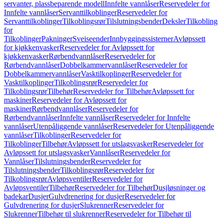
servanter, plassbeparende modell
Innfelte vannlåser
Reservedeler for
Innfelte vannlåser
Servanttilkoblinger
Reservedeler for
Servanttilkoblinger
Tilkoblingsrør
Tilslutningsbender
Deksler
Tilkobling
for
Tilkoblinger
Pakninger
Sveiseender
Innbyggingssisterner
Avløpssett
for kjøkkenvasker
Reservedeler for Avløpssett for
kjøkkenvasker
Rørbendvannlåser
Reservedeler for
Rørbendvannlåser
Dobbelkammervannlåser
Reservedeler for
Dobbelkammervannlåser
Vasktilkoplinger
Reservedeler for
Vasktilkoplinger
Tilkoblingsrør
Reservedeler for
Tilkoblingsrør
Tilbehør
Reservedeler for Tilbehør
Avløpssett for
maskiner
Reservedeler for Avløpssett for
maskiner
Rørbendvannlåser
Reservedeler for
Rørbendvannlåser
Innfelte vannlåser
Reservedeler for Innfelte
vannlåser
Utenpåliggende vannlåser
Reservedeler for Utenpåliggende
vannlåser
Tilkoblinger
Reservedeler for
Tilkoblinger
Tilbehør
Avløpssett for utslagsvasker
Reservedeler for
Avløpssett for utslagsvasker
Vannlåser
Reservedeler for
Vannlåser
Tilslutningsbender
Reservedeler for
Tilslutningsbender
Tilkoblingsrør
Reservedeler for
Tilkoblingsrør
Avløpsventiler
Reservedeler for
Avløpsventiler
Tilbehør
Reservedeler for Tilbehør
Dusjløsninger og
badekar
Dusjer
Gulvdrenering for dusjer
Reservedeler for
Gulvdrenering for dusjer
Slukrenner
Reservedeler for
Slukrenner
Tilbehør til slukrenner
Reservedeler for Tilbehør til