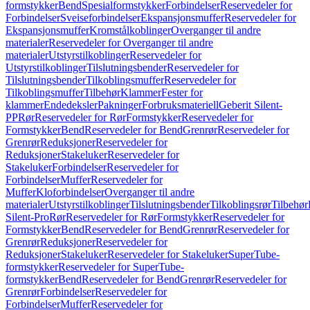
formstykker
Bend
Spesialformstykker
Forbindelser
Reservedeler for
Forbindelser
Sveiseforbindelser
Ekspansjonsmuffer
Reservedeler for
Ekspansjonsmuffer
Kromstålkoblinger
Overganger til andre
materialer
Reservedeler for Overganger til andre
materialer
Utstyrstilkoblinger
Reservedeler for
Utstyrstilkoblinger
Tilslutningsbender
Reservedeler for
Tilslutningsbender
Tilkoblingsmuffer
Reservedeler for
Tilkoblingsmuffer
Tilbehør
Klammer
Fester for
klammer
Endedeksler
Pakninger
Forbruksmateriell
Geberit Silent-
PP
Rør
Reservedeler for Rør
Formstykker
Reservedeler for
Formstykker
Bend
Reservedeler for Bend
Grenrør
Reservedeler for
Grenrør
Reduksjoner
Reservedeler for
Reduksjoner
Stakeluker
Reservedeler for
Stakeluker
Forbindelser
Reservedeler for
Forbindelser
Muffer
Reservedeler for
Muffer
Kloforbindelser
Overganger til andre
materialer
Utstyrstilkoblinger
Tilslutningsbender
Tilkoblingsrør
Tilbehør
Silent-Pro
Rør
Reservedeler for Rør
Formstykker
Reservedeler for
Formstykker
Bend
Reservedeler for Bend
Grenrør
Reservedeler for
Grenrør
Reduksjoner
Reservedeler for
Reduksjoner
Stakeluker
Reservedeler for Stakeluker
SuperTube-
formstykker
Reservedeler for SuperTube-
formstykker
Bend
Reservedeler for Bend
Grenrør
Reservedeler for
Grenrør
Forbindelser
Reservedeler for
Forbindelser
Muffer
Reservedeler for