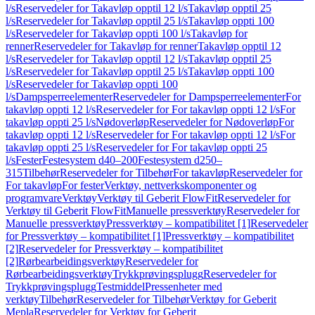
l/s
Reservedeler for Takavløp opptil 12 l/s
Takavløp opptil 25
l/s
Reservedeler for Takavløp opptil 25 l/s
Takavløp oppti 100
l/s
Reservedeler for Takavløp oppti 100 l/s
Takavløp for
renner
Reservedeler for Takavløp for renner
Takavløp opptil 12
l/s
Reservedeler for Takavløp opptil 12 l/s
Takavløp opptil 25
l/s
Reservedeler for Takavløp opptil 25 l/s
Takavløp oppti 100
l/s
Reservedeler for Takavløp oppti 100
l/s
Dampsperreelementer
Reservedeler for Dampsperreelementer
For
takavløp oppti 12 l/s
Reservedeler for For takavløp oppti 12 l/s
For
takavløp oppti 25 l/s
Nødoverløp
Reservedeler for Nødoverløp
For
takavløp oppti 12 l/s
Reservedeler for For takavløp oppti 12 l/s
For
takavløp oppti 25 l/s
Reservedeler for For takavløp oppti 25
l/s
Fester
Festesystem d40–200
Festesystem d250–
315
Tilbehør
Reservedeler for Tilbehør
For takavløp
Reservedeler for
For takavløp
For fester
Verktøy, nettverkskomponenter og
programvare
Verktøy
Verktøy til Geberit FlowFit
Reservedeler for
Verktøy til Geberit FlowFit
Manuelle pressverktøy
Reservedeler for
Manuelle pressverktøy
Pressverktøy – kompatibilitet [1]
Reservedeler
for Pressverktøy – kompatibilitet [1]
Pressverktøy – kompatibilitet
[2]
Reservedeler for Pressverktøy – kompatibilitet
[2]
Rørbearbeidingsverktøy
Reservedeler for
Rørbearbeidingsverktøy
Trykkprøvingsplugg
Reservedeler for
Trykkprøvingsplugg
Testmiddel
Pressenheter med
verktøy
Tilbehør
Reservedeler for Tilbehør
Verktøy for Geberit
Mepla
Reservedeler for Verktøy for Geberit