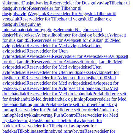
slukrenner
Dusjgulvavløp
Reservedeler for Dusjgulvavløp
Tilbehør til
dusjgulvavløp
Reservedeler for Tilbehør til
dusjgulvavløp
Veggsluk
Reservedeler for Veggsluk
Tilbehør til
veggsluk
Reservedeler for Tilbehør til veggsluk
Dusjkar og
dusjgulv
Dusjgulv av
mineralmateriale
Innbyggingselementer
Nisjebokser til
dusjer
Nisjebokser
Avløpstilkoblinger for dusj og badekar
Avløpsett
for dusjkar, d52
Reservedeler for Avløpsett for dusjkar, d52
Med
avløpsdeksel
Reservedeler for Med avløpsdeksel
Uten
avløpsdeksel
Reservedeler for Uten
avløpsdeksel
Avløpsdeksel
Reservedeler for Avløpsdeksel
Avløpssett
for dusjkar, d62
Reservedeler for Avløpssett for dusjkar, d62
Med
avløpsdeksel
Reservedeler for Med avløpsdeksel
Uten
avløpsdeksel
Reservedeler for Uten avløpsdeksel
Avløpssett for
dusjkar, d90
Reservedeler for Avløpssett for dusjkar, d90
Med
avløpsdeksel
Reservedeler for Med avløpsdeksel
Avløpssett for
badekar, d52
Reservedeler for Avløpssett for badekar, d52
Med
dreiehåndtak
Reservedeler for Med dreiehåndtak
Prefabrikkerte sett
for dreiehåndtak
Med dreiehåndtak og innløp
Reservedeler for Med
dreiehåndtak og innløp
Prefabrikkerte sett for dreiehåndtak og
innløp
Reservedeler for Prefabrikkerte sett for dreiehåndtak og
innløp
Med trykkaktivering PushControl
Reservedeler for Med
trykkaktivering PushControl
Tilbehør til avløpssett for
badekar
Reservedeler for Tilbehør til avløpssett for
badekar
Tilkoblingssett
Innebygd røravbryter
Reservedeler for