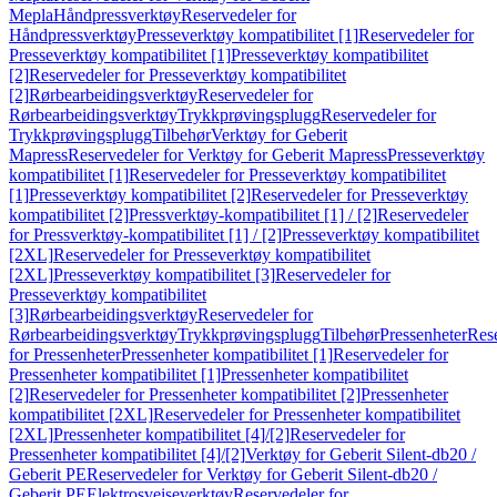
Mepla
Håndpressverktøy
Reservedeler for
Håndpressverktøy
Presseverktøy kompatibilitet [1]
Reservedeler for
Presseverktøy kompatibilitet [1]
Presseverktøy kompatibilitet
[2]
Reservedeler for Presseverktøy kompatibilitet
[2]
Rørbearbeidingsverktøy
Reservedeler for
Rørbearbeidingsverktøy
Trykkprøvingsplugg
Reservedeler for
Trykkprøvingsplugg
Tilbehør
Verktøy for Geberit
Mapress
Reservedeler for Verktøy for Geberit Mapress
Presseverktøy
kompatibilitet [1]
Reservedeler for Presseverktøy kompatibilitet
[1]
Presseverktøy kompatibilitet [2]
Reservedeler for Presseverktøy
kompatibilitet [2]
Pressverktøy-kompatibilitet [1] / [2]
Reservedeler
for Pressverktøy-kompatibilitet [1] / [2]
Presseverktøy kompatibilitet
[2XL]
Reservedeler for Presseverktøy kompatibilitet
[2XL]
Presseverktøy kompatibilitet [3]
Reservedeler for
Presseverktøy kompatibilitet
[3]
Rørbearbeidingsverktøy
Reservedeler for
Rørbearbeidingsverktøy
Trykkprøvingsplugg
Tilbehør
Pressenheter
Res
for Pressenheter
Pressenheter kompatibilitet [1]
Reservedeler for
Pressenheter kompatibilitet [1]
Pressenheter kompatibilitet
[2]
Reservedeler for Pressenheter kompatibilitet [2]
Pressenheter
kompatibilitet [2XL]
Reservedeler for Pressenheter kompatibilitet
[2XL]
Pressenheter kompatibilitet [4]/[2]
Reservedeler for
Pressenheter kompatibilitet [4]/[2]
Verktøy for Geberit Silent-db20 /
Geberit PE
Reservedeler for Verktøy for Geberit Silent-db20 /
Geberit PE
Elektrosveiseverktøy
Reservedeler for