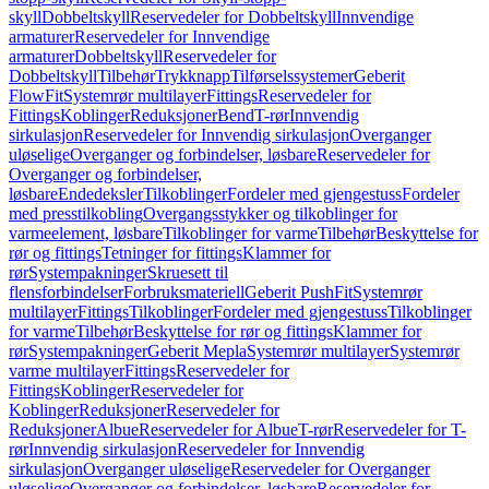
skyll
Dobbeltskyll
Reservedeler for Dobbeltskyll
Innvendige
armaturer
Reservedeler for Innvendige
armaturer
Dobbeltskyll
Reservedeler for
Dobbeltskyll
Tilbehør
Trykknapp
Tilførselssystemer
Geberit
FlowFit
Systemrør multilayer
Fittings
Reservedeler for
Fittings
Koblinger
Reduksjoner
Bend
T-rør
Innvendig
sirkulasjon
Reservedeler for Innvendig sirkulasjon
Overganger
uløselige
Overganger og forbindelser, løsbare
Reservedeler for
Overganger og forbindelser,
løsbare
Endedeksler
Tilkoblinger
Fordeler med gjengestuss
Fordeler
med presstilkobling
Overgangsstykker og tilkoblinger for
varmeelement, løsbare
Tilkoblinger for varme
Tilbehør
Beskyttelse for
rør og fittings
Tetninger for fittings
Klammer for
rør
Systempakninger
Skruesett til
flensforbindelser
Forbruksmateriell
Geberit PushFit
Systemrør
multilayer
Fittings
Tilkoblinger
Fordeler med gjengestuss
Tilkoblinger
for varme
Tilbehør
Beskyttelse for rør og fittings
Klammer for
rør
Systempakninger
Geberit Mepla
Systemrør multilayer
Systemrør
varme multilayer
Fittings
Reservedeler for
Fittings
Koblinger
Reservedeler for
Koblinger
Reduksjoner
Reservedeler for
Reduksjoner
Albue
Reservedeler for Albue
T-rør
Reservedeler for T-
rør
Innvendig sirkulasjon
Reservedeler for Innvendig
sirkulasjon
Overganger uløselige
Reservedeler for Overganger
uløselige
Overganger og forbindelser, løsbare
Reservedeler for