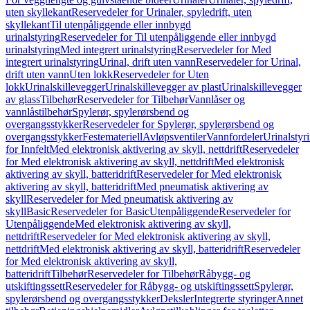
uten skyllekant
Reservedeler for Urinaler, spyledrift, uten
skyllekant
Til utenpåliggende eller innbygd
urinalstyring
Reservedeler for Til utenpåliggende eller innbygd
urinalstyring
Med integrert urinalstyring
Reservedeler for Med
integrert urinalstyring
Urinal, drift uten vann
Reservedeler for Urinal,
drift uten vann
Uten lokk
Reservedeler for Uten
lokk
Urinalskillevegger
Urinalskillevegger av plast
Urinalskillevegger
av glass
Tilbehør
Reservedeler for Tilbehør
Vannlåser og
vannlåstilbehør
Spylerør, spylerørsbend og
overgangsstykker
Reservedeler for Spylerør, spylerørsbend og
overgangsstykker
Festemateriell
Avløpsventiler
Vannfordeler
Urinalstyr
for Innfelt
Med elektronisk aktivering av skyll, nettdrift
Reservedeler
for Med elektronisk aktivering av skyll, nettdrift
Med elektronisk
aktivering av skyll, batteridrift
Reservedeler for Med elektronisk
aktivering av skyll, batteridrift
Med pneumatisk aktivering av
skyll
Reservedeler for Med pneumatisk aktivering av
skyll
Basic
Reservedeler for Basic
Utenpåliggende
Reservedeler for
Utenpåliggende
Med elektronisk aktivering av skyll,
nettdrift
Reservedeler for Med elektronisk aktivering av skyll,
nettdrift
Med elektronisk aktivering av skyll, batteridrift
Reservedeler
for Med elektronisk aktivering av skyll,
batteridrift
Tilbehør
Reservedeler for Tilbehør
Råbygg- og
utskiftingssett
Reservedeler for Råbygg- og utskiftingssett
Spylerør,
spylerørsbend og overgangsstykker
Deksler
Integrerte styringer
Annet