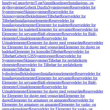
Innebygd røravbryter
T-rør
Vanntilkoplinger
Installasjons- og
skyllesystemer
Geberit Duofix
Systemvegger
Reservedeler for
Systemvegger
Skinnesystemer
Reservedeler for
Skinnesystemer
Bekledninger
Tilbehør
Reservedeler for
Tilbehør
Installasjonselementer
Reservedeler for
Installasjonselementer
Elementer for toaletter
Reservedeler for
Elementer for toaletter
Elementer for servanter
Reservedeler for
Elementer for servanter
Bidé-elementer
Reservedeler for Bidé-
elementer
Urinalelementer
Reservedeler for
Urinalelementer
Elementer for dusjer med veggavløp
Reservedeler
for Elementer for dusjer med veggavløp
Elementer for dusjer og
badekar
Elementer for konsoller
Tilbehør
Reservedeler for
Tilbehør
Geberit GIS
Systemvegger
Reservedeler for
Systemvegger
Skinnesystemer
Tilbehør for prefabrikerte
elementer
Reservedeler for Tilbehør for prefabrikerte
elementer
Tilbehør for
lydisolering
Bekledninger
Installasjonselementer
Reservedeler for
Installasjonselementer
Elementer for servanter
Reservedeler for
Elementer for servanter
Bidé-elementer
Reservedeler for Bidé-
elementer
Urinalelementer
Reservedeler for
Urinalelementer
Elementer for dusjer med veggavløp
Reservedeler
for Elementer for dusjer med veggavløp
Elementer for
dusjer
Elementer for armaturer og apparater
Reservedeler for
Elementer for armaturer og apparater
Elementer for vaske- og
oppvaskmaskiner
Reservedeler for Elementer for vaske- og