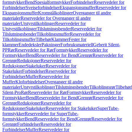
formstykker
Bend
Spesialformstykker
Forbindelser
Reservedeler for
Forbindelser
Sveiseforbindelser
Ekspansjonsmuffer
Reservedeler for
Ekspansjonsmuffer
Kromstålkoblinger
Overganger til andre
materialer
Reservedeler for Overganger til andre
materialer
Utstyrstilkoblinger
Reservedeler for
Utstyrstilkoblinger
Tilslutningsbender
Reservedeler for
Tilslutningsbender
Tilkoblingsmuffer
Reservedeler for
Tilkoblingsmuffer
Tilbehør
Klammer
Fester for
klammer
Endedeksler
Pakninger
Forbruksmateriell
Geberit Silent-
PP
Rør
Reservedeler for Rør
Formstykker
Reservedeler for
Formstykker
Bend
Reservedeler for Bend
Grenrør
Reservedeler for
Grenrør
Reduksjoner
Reservedeler for
Reduksjoner
Stakeluker
Reservedeler for
Stakeluker
Forbindelser
Reservedeler for
Forbindelser
Muffer
Reservedeler for
Muffer
Kloforbindelser
Overganger til andre
materialer
Utstyrstilkoblinger
Tilslutningsbender
Tilkoblingsrør
Tilbehør
Silent-Pro
Rør
Reservedeler for Rør
Formstykker
Reservedeler for
Formstykker
Bend
Reservedeler for Bend
Grenrør
Reservedeler for
Grenrør
Reduksjoner
Reservedeler for
Reduksjoner
Stakeluker
Reservedeler for Stakeluker
SuperTube-
formstykker
Reservedeler for SuperTube-
formstykker
Bend
Reservedeler for Bend
Grenrør
Reservedeler for
Grenrør
Forbindelser
Reservedeler for
Forbindelser
Muffer
Reservedeler for