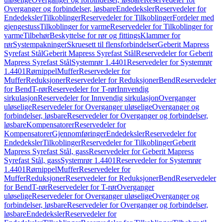
Overganger og forbindelser, løsbare
Endedeksler
Reservedeler for
Endedeksler
Tilkoblinger
Reservedeler for Tilkoblinger
Fordeler med
gjengestuss
Tilkoblinger for varme
Reservedeler for Tilkoblinger for
varme
Tilbehør
Beskyttelse for rør og fittings
Klammer for
rør
Systempakninger
Skruesett til flensforbindelser
Geberit Mapress
Syrefast Stål
Geberit Mapress Syrefast Stål
Reservedeler for Geberit
Mapress Syrefast Stål
Systemrør 1.4401
Reservedeler for Systemrør
1.4401
Rørnippel
Muffer
Reservedeler for
Muffer
Reduksjoner
Reservedeler for Reduksjoner
Bend
Reservedeler
for Bend
T-rør
Reservedeler for T-rør
Innvendig
sirkulasjon
Reservedeler for Innvendig sirkulasjon
Overganger
uløselige
Reservedeler for Overganger uløselige
Overganger og
forbindelser, løsbare
Reservedeler for Overganger og forbindelser,
løsbare
Kompensatorer
Reservedeler for
Kompensatorer
Gjennomføringer
Endedeksler
Reservedeler for
Endedeksler
Tilkoblinger
Reservedeler for Tilkoblinger
Geberit
Mapress Syrefast Stål, gass
Reservedeler for Geberit Mapress
Syrefast Stål, gass
Systemrør 1.4401
Reservedeler for Systemrør
1.4401
Rørnippel
Muffer
Reservedeler for
Muffer
Reduksjoner
Reservedeler for Reduksjoner
Bend
Reservedeler
for Bend
T-rør
Reservedeler for T-rør
Overganger
uløselige
Reservedeler for Overganger uløselige
Overganger og
forbindelser, løsbare
Reservedeler for Overganger og forbindelser,
løsbare
Endedeksler
Reservedeler for