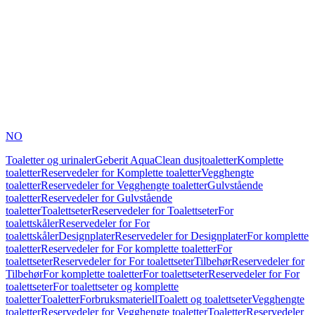
NO
Toaletter og urinaler
Geberit AquaClean dusjtoaletter
Komplette
toaletter
Reservedeler for Komplette toaletter
Vegghengte
toaletter
Reservedeler for Vegghengte toaletter
Gulvstående
toaletter
Reservedeler for Gulvstående
toaletter
Toalettseter
Reservedeler for Toalettseter
For
toalettskåler
Reservedeler for For
toalettskåler
Designplater
Reservedeler for Designplater
For komplette
toaletter
Reservedeler for For komplette toaletter
For
toalettseter
Reservedeler for For toalettseter
Tilbehør
Reservedeler for
Tilbehør
For komplette toaletter
For toalettseter
Reservedeler for For
toalettseter
For toalettseter og komplette
toaletter
Toaletter
Forbruksmateriell
Toalett og toalettseter
Vegghengte
toaletter
Reservedeler for Vegghengte toaletter
Toaletter
Reservedeler