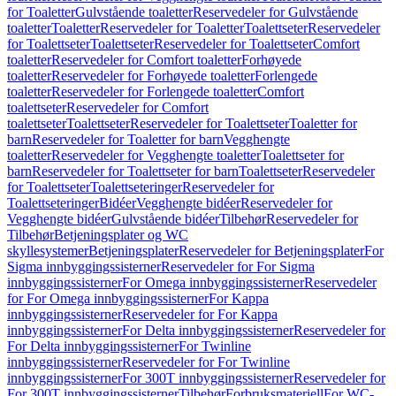
for Toaletter
Gulvstående toaletter
Reservedeler for Gulvstående
toaletter
Toaletter
Reservedeler for Toaletter
Toalettseter
Reservedeler
for Toalettseter
Toalettseter
Reservedeler for Toalettseter
Comfort
toaletter
Reservedeler for Comfort toaletter
Forhøyede
toaletter
Reservedeler for Forhøyede toaletter
Forlengede
toaletter
Reservedeler for Forlengede toaletter
Comfort
toalettseter
Reservedeler for Comfort
toalettseter
Toalettseter
Reservedeler for Toalettseter
Toaletter for
barn
Reservedeler for Toaletter for barn
Vegghengte
toaletter
Reservedeler for Vegghengte toaletter
Toalettseter for
barn
Reservedeler for Toalettseter for barn
Toalettseter
Reservedeler
for Toalettseter
Toalettseteringer
Reservedeler for
Toalettseteringer
Bidéer
Vegghengte bidéer
Reservedeler for
Vegghengte bidéer
Gulvstående bidéer
Tilbehør
Reservedeler for
Tilbehør
Betjeningsplater og WC
skyllesystemer
Betjeningsplater
Reservedeler for Betjeningsplater
For
Sigma innbyggingssisterner
Reservedeler for For Sigma
innbyggingssisterner
For Omega innbyggingssisterner
Reservedeler
for For Omega innbyggingssisterner
For Kappa
innbyggingssisterner
Reservedeler for For Kappa
innbyggingssisterner
For Delta innbyggingssisterner
Reservedeler for
For Delta innbyggingssisterner
For Twinline
innbyggingssisterner
Reservedeler for For Twinline
innbyggingssisterner
For 300T innbyggingssisterner
Reservedeler for
For 300T innbyggingssisterner
Tilbehør
Forbruksmateriell
For WC-