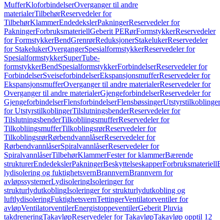
Muffer
Kloforbindelser
Overganger til andre
materialer
Tilbehør
Reservedeler for
Tilbehør
Klammer
Endedeksler
Pakninger
Reservedeler for
Pakninger
Forbruksmateriell
Geberit PE
Rør
Formstykker
Reservedeler
for Formstykker
Bend
Grenrør
Reduksjoner
Stakeluker
Reservedeler
for Stakeluker
Overganger
Spesialformstykker
Reservedeler for
Spesialformstykker
SuperTube-
formstykker
Bend
Spesialformstykker
Forbindelser
Reservedeler for
Forbindelser
Sveiseforbindelser
Ekspansjonsmuffer
Reservedeler for
Ekspansjonsmuffer
Overganger til andre materialer
Reservedeler for
Overganger til andre materialer
Gjengeforbindelser
Reservedeler for
Gjengeforbindelser
Flensforbindelser
Flensbøssinger
Utstyrstilkoblinge
for Utstyrstilkoblinger
Tilslutningsbender
Reservedeler for
Tilslutningsbender
Tilkobliingsmuffer
Reservedeler for
Tilkobliingsmuffer
Tilkoblingsrør
Reservedeler for
Tilkoblingsrør
Rørbendvannlåser
Reservedeler for
Rørbendvannlåser
Spiralvannlåser
Reservedeler for
Spiralvannlåser
Tilbehør
Klammer
Fester for klammer
Bærende
strukturer
Endedeksler
Pakninger
Beskyttelseskapper
Forbruksmateriell
lydisolering og fuktighetsvern
Brannvern
Brannvern for
avløpssystemer
Lydisolering
Isoleringer for
strukturlydutkobling
Isoleringer for strukturlydutkobling og
luftlydisolering
Fuktighetsvern
Tettinger
Ventilatorventiler for
avløp
Ventilatorventiler
Energistoppeventiler
Geberit Pluvia
takdrenering
Takavløp
Reservedeler for Takavløp
Takavløp opptil 12