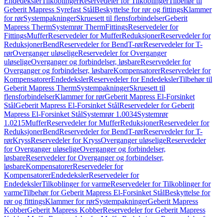
Endedeksler
Tilkoblinger
Reservedeler for Tilkoblinger
Tilbehør til
Geberit Mapress Syrefast Stål
Beskyttelse for rør og fittings
Klammer
for rør
Systempakninger
Skruesett til flensforbindelser
Geberit
Mapress Therm
Systemrør Therm
Fittings
Reservedeler for
Fittings
Muffer
Reservedeler for Muffer
Reduksjoner
Reservedeler for
Reduksjoner
Bend
Reservedeler for Bend
T-rør
Reservedeler for T-
rør
Overganger uløselige
Reservedeler for Overganger
uløselige
Overganger og forbindelser, løsbare
Reservedeler for
Overganger og forbindelser, løsbare
Kompensatorer
Reservedeler for
Kompensatorer
Endedeksler
Reservedeler for Endedeksler
Tilbehør til
Geberit Mapress Therm
Systempakninger
Skruesett til
flensforbindelser
Klammer for rør
Geberit Mapress El-Forsinket
Stål
Geberit Mapress El-Forsinket Stål
Reservedeler for Geberit
Mapress El-Forsinket Stål
Systemrør 1.0034
Systemrør
1.0215
Muffer
Reservedeler for Muffer
Reduksjoner
Reservedeler for
Reduksjoner
Bend
Reservedeler for Bend
T-rør
Reservedeler for T-
rør
Kryss
Reservedeler for Kryss
Overganger uløselige
Reservedeler
for Overganger uløselige
Overganger og forbindelser,
løsbare
Reservedeler for Overganger og forbindelser,
løsbare
Kompensatorer
Reservedeler for
Kompensatorer
Endedeksler
Reservedeler for
Endedeksler
Tilkoblinger for varme
Reservedeler for Tilkoblinger for
varme
Tilbehør for Geberit Mapress El-Forsinket Stål
Beskyttelse for
rør og fittings
Klammer for rør
Systempakninger
Geberit Mapress
Kobber
Geberit Mapress Kobber
Reservedeler for Geberit Mapress