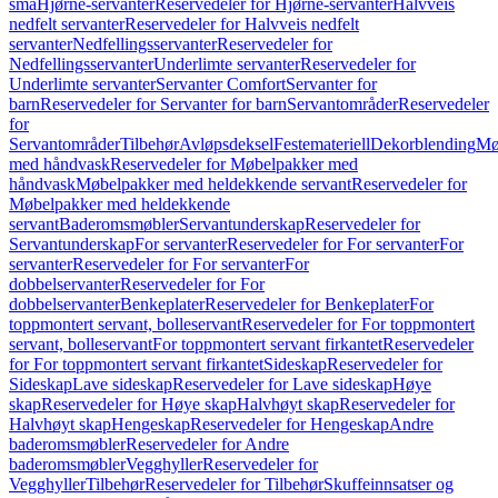
små
Hjørne-servanter
Reservedeler for Hjørne-servanter
Halvveis
nedfelt servanter
Reservedeler for Halvveis nedfelt
servanter
Nedfellingsservanter
Reservedeler for
Nedfellingsservanter
Underlimte servanter
Reservedeler for
Underlimte servanter
Servanter Comfort
Servanter for
barn
Reservedeler for Servanter for barn
Servantområder
Reservedeler
for
Servantområder
Tilbehør
Avløpsdeksel
Festemateriell
Dekorblending
Mø
med håndvask
Reservedeler for Møbelpakker med
håndvask
Møbelpakker med heldekkende servant
Reservedeler for
Møbelpakker med heldekkende
servant
Baderomsmøbler
Servantunderskap
Reservedeler for
Servantunderskap
For servanter
Reservedeler for For servanter
For
servanter
Reservedeler for For servanter
For
dobbelservanter
Reservedeler for For
dobbelservanter
Benkeplater
Reservedeler for Benkeplater
For
toppmontert servant, bolleservant
Reservedeler for For toppmontert
servant, bolleservant
For toppmontert servant firkantet
Reservedeler
for For toppmontert servant firkantet
Sideskap
Reservedeler for
Sideskap
Lave sideskap
Reservedeler for Lave sideskap
Høye
skap
Reservedeler for Høye skap
Halvhøyt skap
Reservedeler for
Halvhøyt skap
Hengeskap
Reservedeler for Hengeskap
Andre
baderomsmøbler
Reservedeler for Andre
baderomsmøbler
Vegghyller
Reservedeler for
Vegghyller
Tilbehør
Reservedeler for Tilbehør
Skuffeinnsatser og