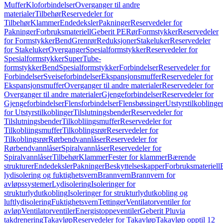
Muffer
Kloforbindelser
Overganger til andre
materialer
Tilbehør
Reservedeler for
Tilbehør
Klammer
Endedeksler
Pakninger
Reservedeler for
Pakninger
Forbruksmateriell
Geberit PE
Rør
Formstykker
Reservedeler
for Formstykker
Bend
Grenrør
Reduksjoner
Stakeluker
Reservedeler
for Stakeluker
Overganger
Spesialformstykker
Reservedeler for
Spesialformstykker
SuperTube-
formstykker
Bend
Spesialformstykker
Forbindelser
Reservedeler for
Forbindelser
Sveiseforbindelser
Ekspansjonsmuffer
Reservedeler for
Ekspansjonsmuffer
Overganger til andre materialer
Reservedeler for
Overganger til andre materialer
Gjengeforbindelser
Reservedeler for
Gjengeforbindelser
Flensforbindelser
Flensbøssinger
Utstyrstilkoblinge
for Utstyrstilkoblinger
Tilslutningsbender
Reservedeler for
Tilslutningsbender
Tilkobliingsmuffer
Reservedeler for
Tilkobliingsmuffer
Tilkoblingsrør
Reservedeler for
Tilkoblingsrør
Rørbendvannlåser
Reservedeler for
Rørbendvannlåser
Spiralvannlåser
Reservedeler for
Spiralvannlåser
Tilbehør
Klammer
Fester for klammer
Bærende
strukturer
Endedeksler
Pakninger
Beskyttelseskapper
Forbruksmateriell
lydisolering og fuktighetsvern
Brannvern
Brannvern for
avløpssystemer
Lydisolering
Isoleringer for
strukturlydutkobling
Isoleringer for strukturlydutkobling og
luftlydisolering
Fuktighetsvern
Tettinger
Ventilatorventiler for
avløp
Ventilatorventiler
Energistoppeventiler
Geberit Pluvia
takdrenering
Takavløp
Reservedeler for Takavløp
Takavløp opptil 12