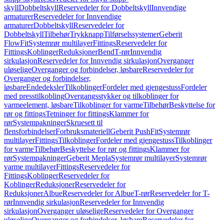
skyll
Dobbeltskyll
Reservedeler for Dobbeltskyll
Innvendige
armaturer
Reservedeler for Innvendige
armaturer
Dobbeltskyll
Reservedeler for
Dobbeltskyll
Tilbehør
Trykknapp
Tilførselssystemer
Geberit
FlowFit
Systemrør multilayer
Fittings
Reservedeler for
Fittings
Koblinger
Reduksjoner
Bend
T-rør
Innvendig
sirkulasjon
Reservedeler for Innvendig sirkulasjon
Overganger
uløselige
Overganger og forbindelser, løsbare
Reservedeler for
Overganger og forbindelser,
løsbare
Endedeksler
Tilkoblinger
Fordeler med gjengestuss
Fordeler
med presstilkobling
Overgangsstykker og tilkoblinger for
varmeelement, løsbare
Tilkoblinger for varme
Tilbehør
Beskyttelse for
rør og fittings
Tetninger for fittings
Klammer for
rør
Systempakninger
Skruesett til
flensforbindelser
Forbruksmateriell
Geberit PushFit
Systemrør
multilayer
Fittings
Tilkoblinger
Fordeler med gjengestuss
Tilkoblinger
for varme
Tilbehør
Beskyttelse for rør og fittings
Klammer for
rør
Systempakninger
Geberit Mepla
Systemrør multilayer
Systemrør
varme multilayer
Fittings
Reservedeler for
Fittings
Koblinger
Reservedeler for
Koblinger
Reduksjoner
Reservedeler for
Reduksjoner
Albue
Reservedeler for Albue
T-rør
Reservedeler for T-
rør
Innvendig sirkulasjon
Reservedeler for Innvendig
sirkulasjon
Overganger uløselige
Reservedeler for Overganger
uløselige
Overganger og forbindelser, løsbare
Reservedeler for