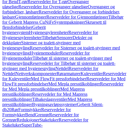
for Bend
T-rør
Reservedeler for T-rør
Overganger
uløselige
Reservedeler for Overganger uløselige
Overganger og
forbindelser, løsbare
Reservedeler for Overganger og forbindelser,
løsbare
Gjennomføringer
Reservedeler for Gjennomføringer
Tilbehør
for Geberit Mapress CuNiFe
Systempakninger
Skruesett til
flensforbindelser
Geberit
hygienesystem
Hygienespylerenheter
Reservedeler for
Hygienespylerenheter
Tilbehør
Sensorer
Deksler og
dekkplater
Sisterner og toalett-styringer med
hygienespyling
Reservedeler for Sisterner og toalett-styringer med
hygienespyling
Hygienemoduler
Reservedeler for
Hygienemoduler
Tilbehør til sisterner og toalett-styringer med
hygienespyling
Reservedeler for Tilbehør til sisterner og toalett-
styringer med hygienespyling
Nettdel
Reservedeler for
Nettdel
Nettverkskomponenter
Rørarmaturer
Kuleventiler
Reservedeler
for Kuleventiler
Med FlowFit pressforbindelser
Reservedeler for Med
FlowFit pressforbindelser
Med Mepla presstilkoblinger
Reservedeler
for Med Mepla presstilkoblinger
Med Mapress
presstilkoblinger
Reservedeler for Med Mapress
presstilkoblinger
Tilbakeslagsventiler
Med Mapress
presstilkoblinger
Bygningsavløpssystemer
Geberit Silent-
db20
Rør
Formstykker
Reservedeler for
Formstykker
Bend
Grenrør
Reservedeler for
Grenrør
Reduksjoner
Stakeluker
Reservedeler for
Stakeluker
SuperTube-