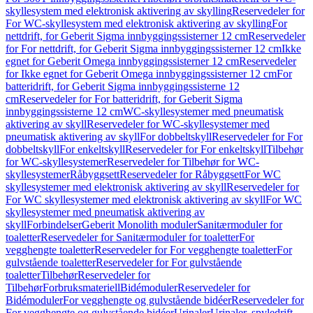
skyllesystem med elektronisk aktivering av skylling
Reservedeler for
For WC-skyllesystem med elektronisk aktivering av skylling
For
nettdrift, for Geberit Sigma innbyggingssisterner 12 cm
Reservedeler
for For nettdrift, for Geberit Sigma innbyggingssisterner 12 cm
Ikke
egnet for Geberit Omega innbyggingssisterner 12 cm
Reservedeler
for Ikke egnet for Geberit Omega innbyggingssisterner 12 cm
For
batteridrift, for Geberit Sigma innbyggingssisterne 12
cm
Reservedeler for For batteridrift, for Geberit Sigma
innbyggingssisterne 12 cm
WC-skyllesystemer med pneumatisk
aktivering av skyll
Reservedeler for WC-skyllesystemer med
pneumatisk aktivering av skyll
For dobbeltskyll
Reservedeler for For
dobbeltskyll
For enkeltskyll
Reservedeler for For enkeltskyll
Tilbehør
for WC-skyllesystemer
Reservedeler for Tilbehør for WC-
skyllesystemer
Råbyggsett
Reservedeler for Råbyggsett
For WC
skyllesystemer med elektronisk aktivering av skyll
Reservedeler for
For WC skyllesystemer med elektronisk aktivering av skyll
For WC
skyllesystemer med pneumatisk aktivering av
skyll
Forbindelser
Geberit Monolith moduler
Sanitærmoduler for
toaletter
Reservedeler for Sanitærmoduler for toaletter
For
vegghengte toaletter
Reservedeler for For vegghengte toaletter
For
gulvstående toaletter
Reservedeler for For gulvstående
toaletter
Tilbehør
Reservedeler for
Tilbehør
Forbruksmateriell
Bidémoduler
Reservedeler for
Bidémoduler
For vegghengte og gulvstående bidéer
Reservedeler for
For vegghengte og gulvstående bidéer
Urinaler
Urinaler, spyledrift,