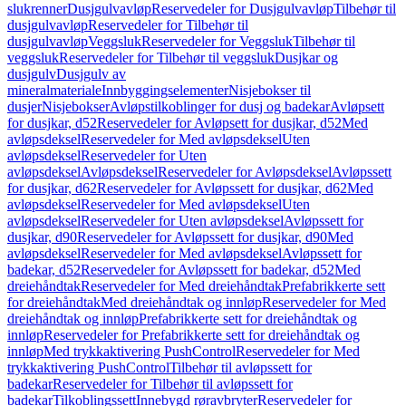
slukrenner
Dusjgulvavløp
Reservedeler for Dusjgulvavløp
Tilbehør til
dusjgulvavløp
Reservedeler for Tilbehør til
dusjgulvavløp
Veggsluk
Reservedeler for Veggsluk
Tilbehør til
veggsluk
Reservedeler for Tilbehør til veggsluk
Dusjkar og
dusjgulv
Dusjgulv av
mineralmateriale
Innbyggingselementer
Nisjebokser til
dusjer
Nisjebokser
Avløpstilkoblinger for dusj og badekar
Avløpsett
for dusjkar, d52
Reservedeler for Avløpsett for dusjkar, d52
Med
avløpsdeksel
Reservedeler for Med avløpsdeksel
Uten
avløpsdeksel
Reservedeler for Uten
avløpsdeksel
Avløpsdeksel
Reservedeler for Avløpsdeksel
Avløpssett
for dusjkar, d62
Reservedeler for Avløpssett for dusjkar, d62
Med
avløpsdeksel
Reservedeler for Med avløpsdeksel
Uten
avløpsdeksel
Reservedeler for Uten avløpsdeksel
Avløpssett for
dusjkar, d90
Reservedeler for Avløpssett for dusjkar, d90
Med
avløpsdeksel
Reservedeler for Med avløpsdeksel
Avløpssett for
badekar, d52
Reservedeler for Avløpssett for badekar, d52
Med
dreiehåndtak
Reservedeler for Med dreiehåndtak
Prefabrikkerte sett
for dreiehåndtak
Med dreiehåndtak og innløp
Reservedeler for Med
dreiehåndtak og innløp
Prefabrikkerte sett for dreiehåndtak og
innløp
Reservedeler for Prefabrikkerte sett for dreiehåndtak og
innløp
Med trykkaktivering PushControl
Reservedeler for Med
trykkaktivering PushControl
Tilbehør til avløpssett for
badekar
Reservedeler for Tilbehør til avløpssett for
badekar
Tilkoblingssett
Innebygd røravbryter
Reservedeler for