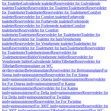
for Toaletter
Gulvstående toaletter
Reservedeler for Gulvstående
toaletter
Toaletter
Reservedeler for Toaletter
Toalettseter
Reservedeler
for Toalettseter
Toalettseter
Reservedeler for Toalettseter
Comfort
toaletter
Reservedeler for Comfort toaletter
Forhøyede
toaletter
Reservedeler for Forhøyede toaletter
Forlengede
toaletter
Reservedeler for Forlengede toaletter
Comfort
toalettseter
Reservedeler for Comfort
toalettseter
Toalettseter
Reservedeler for Toalettseter
Toaletter for
barn
Reservedeler for Toaletter for barn
Vegghengte
toaletter
Reservedeler for Vegghengte toaletter
Toalettseter for
barn
Reservedeler for Toalettseter for barn
Toalettseter
Reservedeler
for Toalettseter
Toalettseteringer
Reservedeler for
Toalettseteringer
Bidéer
Vegghengte bidéer
Reservedeler for
Vegghengte bidéer
Gulvstående bidéer
Tilbehør
Reservedeler for
Tilbehør
Betjeningsplater og WC
skyllesystemer
Betjeningsplater
Reservedeler for Betjeningsplater
For
Sigma innbyggingssisterner
Reservedeler for For Sigma
innbyggingssisterner
For Omega innbyggingssisterner
Reservedeler
for For Omega innbyggingssisterner
For Kappa
innbyggingssisterner
Reservedeler for For Kappa
innbyggingssisterner
For Delta innbyggingssisterner
Reservedeler for
For Delta innbyggingssisterner
For Twinline
innbyggingssisterner
Reservedeler for For Twinline
innbyggingssisterner
For 300T innbyggingssisterner
Reservedeler for
For 300T innbyggingssisterner
Tilbehør
Forbruksmateriell
For WC-