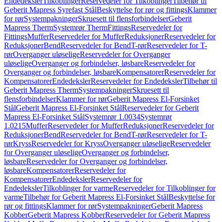
Endedeksler
Tilkoblinger
Reservedeler for Tilkoblinger
Tilbehør til
Geberit Mapress Syrefast Stål
Beskyttelse for rør og fittings
Klammer
for rør
Systempakninger
Skruesett til flensforbindelser
Geberit
Mapress Therm
Systemrør Therm
Fittings
Reservedeler for
Fittings
Muffer
Reservedeler for Muffer
Reduksjoner
Reservedeler for
Reduksjoner
Bend
Reservedeler for Bend
T-rør
Reservedeler for T-
rør
Overganger uløselige
Reservedeler for Overganger
uløselige
Overganger og forbindelser, løsbare
Reservedeler for
Overganger og forbindelser, løsbare
Kompensatorer
Reservedeler for
Kompensatorer
Endedeksler
Reservedeler for Endedeksler
Tilbehør til
Geberit Mapress Therm
Systempakninger
Skruesett til
flensforbindelser
Klammer for rør
Geberit Mapress El-Forsinket
Stål
Geberit Mapress El-Forsinket Stål
Reservedeler for Geberit
Mapress El-Forsinket Stål
Systemrør 1.0034
Systemrør
1.0215
Muffer
Reservedeler for Muffer
Reduksjoner
Reservedeler for
Reduksjoner
Bend
Reservedeler for Bend
T-rør
Reservedeler for T-
rør
Kryss
Reservedeler for Kryss
Overganger uløselige
Reservedeler
for Overganger uløselige
Overganger og forbindelser,
løsbare
Reservedeler for Overganger og forbindelser,
løsbare
Kompensatorer
Reservedeler for
Kompensatorer
Endedeksler
Reservedeler for
Endedeksler
Tilkoblinger for varme
Reservedeler for Tilkoblinger for
varme
Tilbehør for Geberit Mapress El-Forsinket Stål
Beskyttelse for
rør og fittings
Klammer for rør
Systempakninger
Geberit Mapress
Kobber
Geberit Mapress Kobber
Reservedeler for Geberit Mapress