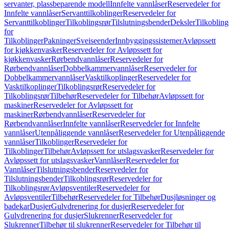
servanter, plassbeparende modell
Innfelte vannlåser
Reservedeler for
Innfelte vannlåser
Servanttilkoblinger
Reservedeler for
Servanttilkoblinger
Tilkoblingsrør
Tilslutningsbender
Deksler
Tilkobling
for
Tilkoblinger
Pakninger
Sveiseender
Innbyggingssisterner
Avløpssett
for kjøkkenvasker
Reservedeler for Avløpssett for
kjøkkenvasker
Rørbendvannlåser
Reservedeler for
Rørbendvannlåser
Dobbelkammervannlåser
Reservedeler for
Dobbelkammervannlåser
Vasktilkoplinger
Reservedeler for
Vasktilkoplinger
Tilkoblingsrør
Reservedeler for
Tilkoblingsrør
Tilbehør
Reservedeler for Tilbehør
Avløpssett for
maskiner
Reservedeler for Avløpssett for
maskiner
Rørbendvannlåser
Reservedeler for
Rørbendvannlåser
Innfelte vannlåser
Reservedeler for Innfelte
vannlåser
Utenpåliggende vannlåser
Reservedeler for Utenpåliggende
vannlåser
Tilkoblinger
Reservedeler for
Tilkoblinger
Tilbehør
Avløpssett for utslagsvasker
Reservedeler for
Avløpssett for utslagsvasker
Vannlåser
Reservedeler for
Vannlåser
Tilslutningsbender
Reservedeler for
Tilslutningsbender
Tilkoblingsrør
Reservedeler for
Tilkoblingsrør
Avløpsventiler
Reservedeler for
Avløpsventiler
Tilbehør
Reservedeler for Tilbehør
Dusjløsninger og
badekar
Dusjer
Gulvdrenering for dusjer
Reservedeler for
Gulvdrenering for dusjer
Slukrenner
Reservedeler for
Slukrenner
Tilbehør til slukrenner
Reservedeler for Tilbehør til