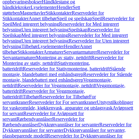
oppbevaringsbokser
Håndklestang og
håndklekroker
Lyselementer
Hendler
Sett
støtteben
Magnettavler
Stikkontakter
Reservedeler for
Stikkontakter
Annet tilbehør
Speil og speilskap
Speil
Reservedeler for
Speil
Med integrert belysning
Reservedeler for Med integrert
belysning
Uten integrert belysning
Speilskap
Reservedeler for
Speilskap
Med integrert belysning
Reservedeler for Med integrert
belysning
Uten integrert belysning
Reservedeler for Uten integrert
belysning
Tilbehør
Lyselementer
Hendler
Annet
tilbehør
Stikkontakter
Armaturer
Servantarmaturer
Reservedeler for
Servantarmaturer
Montering av stativ, nettdrift
Reservedeler for
Montering av stativ, nettdrift
Stativmontering,
batteridrift
Reservedeler for Stativmontering, batteridrift
Stående
montasje, blandebatteri med enhåndsgrep
Reservedeler for Stående
montasje, blandebatteri med enhåndsgrep
Veggmontasje,
nettdrift
Reservedeler for Veggmontasje, nettdrift
Veggmontasje,
batteridrift
Reservedeler for Veggmontasje,
batteridrift
Tilbehør
Reservedeler for Tilbehør
For
servantkraner
Reservedeler for For servantkraner
Utstyrstilkoblinger
for vaskeområde, kjøkkenvask, apparater og utslagsvask
Avløpssett
for servant
Reservedeler for Avløpssett for
servant
Rørbendvannlåser
Reservedeler for
Rørbendvannlåser
Dykkrørvannlåser for servanter
Reservedeler for
Dykkrørvannlåser for servanter
Dykkrørvannlåser for servanter,
plassbeparende modell
Reservedeler for Dykkrørvannlåser for