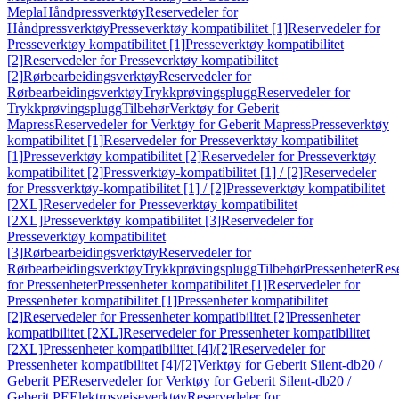
Mepla
Håndpressverktøy
Reservedeler for
Håndpressverktøy
Presseverktøy kompatibilitet [1]
Reservedeler for
Presseverktøy kompatibilitet [1]
Presseverktøy kompatibilitet
[2]
Reservedeler for Presseverktøy kompatibilitet
[2]
Rørbearbeidingsverktøy
Reservedeler for
Rørbearbeidingsverktøy
Trykkprøvingsplugg
Reservedeler for
Trykkprøvingsplugg
Tilbehør
Verktøy for Geberit
Mapress
Reservedeler for Verktøy for Geberit Mapress
Presseverktøy
kompatibilitet [1]
Reservedeler for Presseverktøy kompatibilitet
[1]
Presseverktøy kompatibilitet [2]
Reservedeler for Presseverktøy
kompatibilitet [2]
Pressverktøy-kompatibilitet [1] / [2]
Reservedeler
for Pressverktøy-kompatibilitet [1] / [2]
Presseverktøy kompatibilitet
[2XL]
Reservedeler for Presseverktøy kompatibilitet
[2XL]
Presseverktøy kompatibilitet [3]
Reservedeler for
Presseverktøy kompatibilitet
[3]
Rørbearbeidingsverktøy
Reservedeler for
Rørbearbeidingsverktøy
Trykkprøvingsplugg
Tilbehør
Pressenheter
Res
for Pressenheter
Pressenheter kompatibilitet [1]
Reservedeler for
Pressenheter kompatibilitet [1]
Pressenheter kompatibilitet
[2]
Reservedeler for Pressenheter kompatibilitet [2]
Pressenheter
kompatibilitet [2XL]
Reservedeler for Pressenheter kompatibilitet
[2XL]
Pressenheter kompatibilitet [4]/[2]
Reservedeler for
Pressenheter kompatibilitet [4]/[2]
Verktøy for Geberit Silent-db20 /
Geberit PE
Reservedeler for Verktøy for Geberit Silent-db20 /
Geberit PE
Elektrosveiseverktøy
Reservedeler for