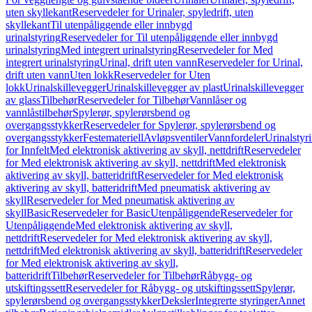
uten skyllekant
Reservedeler for Urinaler, spyledrift, uten
skyllekant
Til utenpåliggende eller innbygd
urinalstyring
Reservedeler for Til utenpåliggende eller innbygd
urinalstyring
Med integrert urinalstyring
Reservedeler for Med
integrert urinalstyring
Urinal, drift uten vann
Reservedeler for Urinal,
drift uten vann
Uten lokk
Reservedeler for Uten
lokk
Urinalskillevegger
Urinalskillevegger av plast
Urinalskillevegger
av glass
Tilbehør
Reservedeler for Tilbehør
Vannlåser og
vannlåstilbehør
Spylerør, spylerørsbend og
overgangsstykker
Reservedeler for Spylerør, spylerørsbend og
overgangsstykker
Festemateriell
Avløpsventiler
Vannfordeler
Urinalstyr
for Innfelt
Med elektronisk aktivering av skyll, nettdrift
Reservedeler
for Med elektronisk aktivering av skyll, nettdrift
Med elektronisk
aktivering av skyll, batteridrift
Reservedeler for Med elektronisk
aktivering av skyll, batteridrift
Med pneumatisk aktivering av
skyll
Reservedeler for Med pneumatisk aktivering av
skyll
Basic
Reservedeler for Basic
Utenpåliggende
Reservedeler for
Utenpåliggende
Med elektronisk aktivering av skyll,
nettdrift
Reservedeler for Med elektronisk aktivering av skyll,
nettdrift
Med elektronisk aktivering av skyll, batteridrift
Reservedeler
for Med elektronisk aktivering av skyll,
batteridrift
Tilbehør
Reservedeler for Tilbehør
Råbygg- og
utskiftingssett
Reservedeler for Råbygg- og utskiftingssett
Spylerør,
spylerørsbend og overgangsstykker
Deksler
Integrerte styringer
Annet