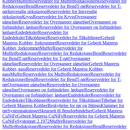
Kobber
Muffer
Reservedeler for Muffer
Reduksjoner
Reservedeler for
Reduksjoner
Bend
Reservedeler for Bend
T-rør
Reservedeler for T-
rør
Innvendig sirkulasjon
Reservedeler for Innvendig
sirkulasjon
Kryss
Reservedeler for Kryss
Overganger
uløselige
Reservedeler for Overganger uløselige
Overganger og
forbindelser, løsbare
Reservedeler for Overganger og forbindelser,
løsbare
Endedeksler
Reservedeler for
Endedeksler
Tilkoblinger
Reservedeler for Tilkoblinger
Geberit
Mapress Kobber, forkrommet
Reservedeler for Geberit Mapress
Kobber, forkrommet
Muffer
Reservedeler for
Muffer
Reduksjoner
Reservedeler for Reduksjoner
Bend
Reservedeler
for Bend
T-rør
Reservedeler for T-rør
Overganger
uløselige
Reservedeler for Overganger uløselige
Geberit Mapress
Kobber, gass
Reservedeler for Geberit Mapress Kobber,
gass
Muffer
Reservedeler for Muffer
Reduksjoner
Reservedeler for
Reduksjoner
Bend
Reservedeler for Bend
T-rør
Reservedeler for T-
rør
Overganger uløselige
Reservedeler for Overganger
uløselige
Overganger og forbindelser, løsbare
Reservedeler for
Overganger og forbindelser, løsbare
Endedeksler
Reservedeler for
Endedeksler
Tilkoblinger
Reservedeler for Tilkoblinger
Tilbehør for
Geberit Mapress Kobber
Beskyttelse for rør og fittings
Klammer for
rør
Systempakninger
Skruesett til flensforbindelser
Geberit Mapress
CuNiFe
Geberit Mapress CuNiFe
Reservedeler for Geberit Mapress
CuNiFe
Systemrør 2.1972
Muffer
Reservedeler for
Muffer
Reduksjoner
Reservedeler for Reduksjoner
Bend
Reservedeler