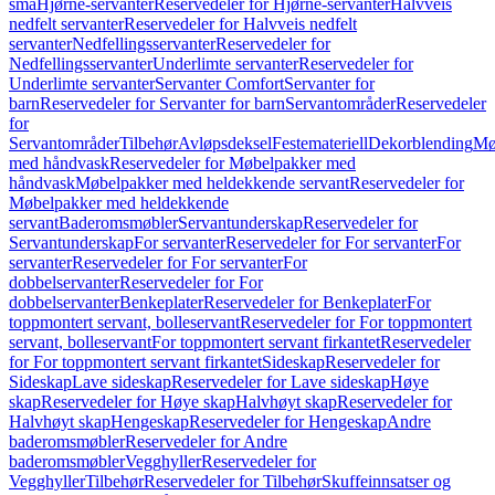
små
Hjørne-servanter
Reservedeler for Hjørne-servanter
Halvveis
nedfelt servanter
Reservedeler for Halvveis nedfelt
servanter
Nedfellingsservanter
Reservedeler for
Nedfellingsservanter
Underlimte servanter
Reservedeler for
Underlimte servanter
Servanter Comfort
Servanter for
barn
Reservedeler for Servanter for barn
Servantområder
Reservedeler
for
Servantområder
Tilbehør
Avløpsdeksel
Festemateriell
Dekorblending
Mø
med håndvask
Reservedeler for Møbelpakker med
håndvask
Møbelpakker med heldekkende servant
Reservedeler for
Møbelpakker med heldekkende
servant
Baderomsmøbler
Servantunderskap
Reservedeler for
Servantunderskap
For servanter
Reservedeler for For servanter
For
servanter
Reservedeler for For servanter
For
dobbelservanter
Reservedeler for For
dobbelservanter
Benkeplater
Reservedeler for Benkeplater
For
toppmontert servant, bolleservant
Reservedeler for For toppmontert
servant, bolleservant
For toppmontert servant firkantet
Reservedeler
for For toppmontert servant firkantet
Sideskap
Reservedeler for
Sideskap
Lave sideskap
Reservedeler for Lave sideskap
Høye
skap
Reservedeler for Høye skap
Halvhøyt skap
Reservedeler for
Halvhøyt skap
Hengeskap
Reservedeler for Hengeskap
Andre
baderomsmøbler
Reservedeler for Andre
baderomsmøbler
Vegghyller
Reservedeler for
Vegghyller
Tilbehør
Reservedeler for Tilbehør
Skuffeinnsatser og