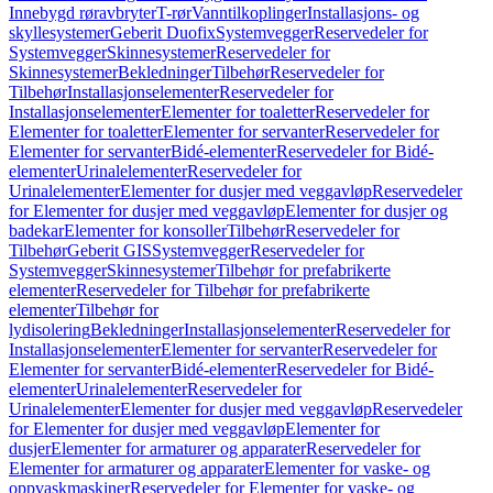
Innebygd røravbryter
T-rør
Vanntilkoplinger
Installasjons- og
skyllesystemer
Geberit Duofix
Systemvegger
Reservedeler for
Systemvegger
Skinnesystemer
Reservedeler for
Skinnesystemer
Bekledninger
Tilbehør
Reservedeler for
Tilbehør
Installasjonselementer
Reservedeler for
Installasjonselementer
Elementer for toaletter
Reservedeler for
Elementer for toaletter
Elementer for servanter
Reservedeler for
Elementer for servanter
Bidé-elementer
Reservedeler for Bidé-
elementer
Urinalelementer
Reservedeler for
Urinalelementer
Elementer for dusjer med veggavløp
Reservedeler
for Elementer for dusjer med veggavløp
Elementer for dusjer og
badekar
Elementer for konsoller
Tilbehør
Reservedeler for
Tilbehør
Geberit GIS
Systemvegger
Reservedeler for
Systemvegger
Skinnesystemer
Tilbehør for prefabrikerte
elementer
Reservedeler for Tilbehør for prefabrikerte
elementer
Tilbehør for
lydisolering
Bekledninger
Installasjonselementer
Reservedeler for
Installasjonselementer
Elementer for servanter
Reservedeler for
Elementer for servanter
Bidé-elementer
Reservedeler for Bidé-
elementer
Urinalelementer
Reservedeler for
Urinalelementer
Elementer for dusjer med veggavløp
Reservedeler
for Elementer for dusjer med veggavløp
Elementer for
dusjer
Elementer for armaturer og apparater
Reservedeler for
Elementer for armaturer og apparater
Elementer for vaske- og
oppvaskmaskiner
Reservedeler for Elementer for vaske- og