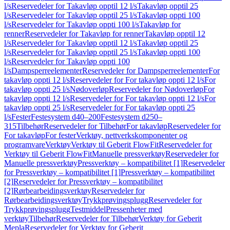
l/s
Reservedeler for Takavløp opptil 12 l/s
Takavløp opptil 25
l/s
Reservedeler for Takavløp opptil 25 l/s
Takavløp oppti 100
l/s
Reservedeler for Takavløp oppti 100 l/s
Takavløp for
renner
Reservedeler for Takavløp for renner
Takavløp opptil 12
l/s
Reservedeler for Takavløp opptil 12 l/s
Takavløp opptil 25
l/s
Reservedeler for Takavløp opptil 25 l/s
Takavløp oppti 100
l/s
Reservedeler for Takavløp oppti 100
l/s
Dampsperreelementer
Reservedeler for Dampsperreelementer
For
takavløp oppti 12 l/s
Reservedeler for For takavløp oppti 12 l/s
For
takavløp oppti 25 l/s
Nødoverløp
Reservedeler for Nødoverløp
For
takavløp oppti 12 l/s
Reservedeler for For takavløp oppti 12 l/s
For
takavløp oppti 25 l/s
Reservedeler for For takavløp oppti 25
l/s
Fester
Festesystem d40–200
Festesystem d250–
315
Tilbehør
Reservedeler for Tilbehør
For takavløp
Reservedeler for
For takavløp
For fester
Verktøy, nettverkskomponenter og
programvare
Verktøy
Verktøy til Geberit FlowFit
Reservedeler for
Verktøy til Geberit FlowFit
Manuelle pressverktøy
Reservedeler for
Manuelle pressverktøy
Pressverktøy – kompatibilitet [1]
Reservedeler
for Pressverktøy – kompatibilitet [1]
Pressverktøy – kompatibilitet
[2]
Reservedeler for Pressverktøy – kompatibilitet
[2]
Rørbearbeidingsverktøy
Reservedeler for
Rørbearbeidingsverktøy
Trykkprøvingsplugg
Reservedeler for
Trykkprøvingsplugg
Testmiddel
Pressenheter med
verktøy
Tilbehør
Reservedeler for Tilbehør
Verktøy for Geberit
Mepla
Reservedeler for Verktøy for Geberit