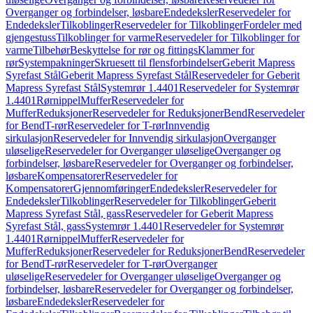
Overganger og forbindelser, løsbare
Endedeksler
Reservedeler for
Endedeksler
Tilkoblinger
Reservedeler for Tilkoblinger
Fordeler med
gjengestuss
Tilkoblinger for varme
Reservedeler for Tilkoblinger for
varme
Tilbehør
Beskyttelse for rør og fittings
Klammer for
rør
Systempakninger
Skruesett til flensforbindelser
Geberit Mapress
Syrefast Stål
Geberit Mapress Syrefast Stål
Reservedeler for Geberit
Mapress Syrefast Stål
Systemrør 1.4401
Reservedeler for Systemrør
1.4401
Rørnippel
Muffer
Reservedeler for
Muffer
Reduksjoner
Reservedeler for Reduksjoner
Bend
Reservedeler
for Bend
T-rør
Reservedeler for T-rør
Innvendig
sirkulasjon
Reservedeler for Innvendig sirkulasjon
Overganger
uløselige
Reservedeler for Overganger uløselige
Overganger og
forbindelser, løsbare
Reservedeler for Overganger og forbindelser,
løsbare
Kompensatorer
Reservedeler for
Kompensatorer
Gjennomføringer
Endedeksler
Reservedeler for
Endedeksler
Tilkoblinger
Reservedeler for Tilkoblinger
Geberit
Mapress Syrefast Stål, gass
Reservedeler for Geberit Mapress
Syrefast Stål, gass
Systemrør 1.4401
Reservedeler for Systemrør
1.4401
Rørnippel
Muffer
Reservedeler for
Muffer
Reduksjoner
Reservedeler for Reduksjoner
Bend
Reservedeler
for Bend
T-rør
Reservedeler for T-rør
Overganger
uløselige
Reservedeler for Overganger uløselige
Overganger og
forbindelser, løsbare
Reservedeler for Overganger og forbindelser,
løsbare
Endedeksler
Reservedeler for