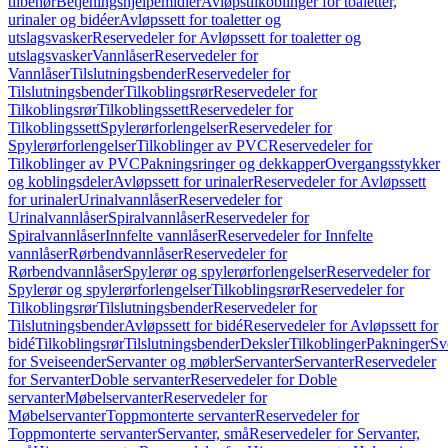
tilbehør
Betjeningshjelpemidler
Avløpstilkoblinger for toaletter,
urinaler og bidéer
Avløpssett for toaletter og
utslagsvasker
Reservedeler for Avløpssett for toaletter og
utslagsvasker
Vannlåser
Reservedeler for
Vannlåser
Tilslutningsbender
Reservedeler for
Tilslutningsbender
Tilkoblingsrør
Reservedeler for
Tilkoblingsrør
Tilkoblingssett
Reservedeler for
Tilkoblingssett
Spylerørforlengelser
Reservedeler for
Spylerørforlengelser
Tilkoblinger av PVC
Reservedeler for
Tilkoblinger av PVC
Pakningsringer og dekkapper
Overgangsstykker
og koblingsdeler
Avløpssett for urinaler
Reservedeler for Avløpssett
for urinaler
Urinalvannlåser
Reservedeler for
Urinalvannlåser
Spiralvannlåser
Reservedeler for
Spiralvannlåser
Innfelte vannlåser
Reservedeler for Innfelte
vannlåser
Rørbendvannlåser
Reservedeler for
Rørbendvannlåser
Spylerør og spylerørforlengelser
Reservedeler for
Spylerør og spylerørforlengelser
Tilkoblingsrør
Reservedeler for
Tilkoblingsrør
Tilslutningsbender
Reservedeler for
Tilslutningsbender
Avløpssett for bidé
Reservedeler for Avløpssett for
bidé
Tilkoblingsrør
Tilslutningsbender
Deksler
Tilkoblinger
Pakninger
Sv
for Sveiseender
Servanter og møbler
Servanter
Servanter
Reservedeler
for Servanter
Doble servanter
Reservedeler for Doble
servanter
Møbelservanter
Reservedeler for
Møbelservanter
Toppmonterte servanter
Reservedeler for
Toppmonterte servanter
Servanter, små
Reservedeler for Servanter,