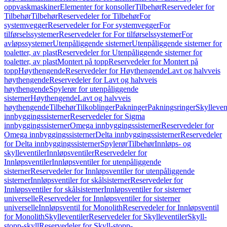
oppvaskmaskiner
Elementer for konsoller
Tilbehør
Reservedeler for
Tilbehør
Tilbehør
Reservedeler for Tilbehør
For
systemvegger
Reservedeler for For systemvegger
For
tilførselssystemer
Reservedeler for For tilførselssystemer
For
avløpssystemer
Utenpåliggende sisterner
Utenpåliggende sisterner for
toaletter, av plast
Reservedeler for Utenpåliggende sisterner for
toaletter, av plast
Montert på topp
Reservedeler for Montert på
topp
Høythengende
Reservedeler for Høythengende
Lavt og halvveis
høythengende
Reservedeler for Lavt og halvveis
høythengende
Spylerør for utenpåliggende
sisterner
Høythengende
Lavt og halvveis
høythengende
Tilbehør
Tilkoblinger
Pakninger
Pakningsringer
Skylleven
innbyggingssisterner
Reservedeler for Sigma
innbyggingssisterner
Omega innbyggingssisterner
Reservedeler for
Omega innbyggingssisterner
Delta innbyggingssisterner
Reservedeler
for Delta innbyggingssisterner
Spylerør
Tilbehør
Innløps- og
skylleventiler
Innløpsventiler
Reservedeler for
Innløpsventiler
Innløpsventiler for utenpåliggende
sisterner
Reservedeler for Innløpsventiler for utenpåliggende
sisterner
Innløpsventiler for skålsisterner
Reservedeler for
Innløpsventiler for skålsisterner
Innløpsventiler for sisterner
universelle
Reservedeler for Innløpsventiler for sisterner
universelle
Innløpsventil for Monolith
Reservedeler for Innløpsventil
for Monolith
Skylleventiler
Reservedeler for Skylleventiler
Skyll-
stopp-skyll
Reservedeler for Skyll-stopp-