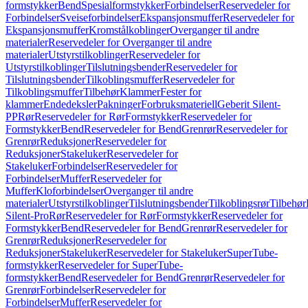
formstykker
Bend
Spesialformstykker
Forbindelser
Reservedeler for
Forbindelser
Sveiseforbindelser
Ekspansjonsmuffer
Reservedeler for
Ekspansjonsmuffer
Kromstålkoblinger
Overganger til andre
materialer
Reservedeler for Overganger til andre
materialer
Utstyrstilkoblinger
Reservedeler for
Utstyrstilkoblinger
Tilslutningsbender
Reservedeler for
Tilslutningsbender
Tilkoblingsmuffer
Reservedeler for
Tilkoblingsmuffer
Tilbehør
Klammer
Fester for
klammer
Endedeksler
Pakninger
Forbruksmateriell
Geberit Silent-
PP
Rør
Reservedeler for Rør
Formstykker
Reservedeler for
Formstykker
Bend
Reservedeler for Bend
Grenrør
Reservedeler for
Grenrør
Reduksjoner
Reservedeler for
Reduksjoner
Stakeluker
Reservedeler for
Stakeluker
Forbindelser
Reservedeler for
Forbindelser
Muffer
Reservedeler for
Muffer
Kloforbindelser
Overganger til andre
materialer
Utstyrstilkoblinger
Tilslutningsbender
Tilkoblingsrør
Tilbehør
Silent-Pro
Rør
Reservedeler for Rør
Formstykker
Reservedeler for
Formstykker
Bend
Reservedeler for Bend
Grenrør
Reservedeler for
Grenrør
Reduksjoner
Reservedeler for
Reduksjoner
Stakeluker
Reservedeler for Stakeluker
SuperTube-
formstykker
Reservedeler for SuperTube-
formstykker
Bend
Reservedeler for Bend
Grenrør
Reservedeler for
Grenrør
Forbindelser
Reservedeler for
Forbindelser
Muffer
Reservedeler for