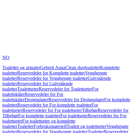
NO
Toaletter og urinaler
Geberit AquaClean dusjtoaletter
Komplette
toaletter
Reservedeler for Komplette toaletter
Vegghengte
toaletter
Reservedeler for Vegghengte toaletter
Gulvstående
toaletter
Reservedeler for Gulvstående
toaletter
Toalettseter
Reservedeler for Toalettseter
For
toalettskåler
Reservedeler for For
toalettskåler
Designplater
Reservedeler for Designplater
For komplette
toaletter
Reservedeler for For komplette toaletter
For
toalettseter
Reservedeler for For toalettseter
Tilbehør
Reservedeler for
Tilbehør
For komplette toaletter
For toalettseter
Reservedeler for For
toalettseter
For toalettseter og komplette
toaletter
Toaletter
Forbruksmateriell
Toalett og toalettseter
Vegghengte
toaletter
Reservedeler for Vegghengte toaletter
Toaletter
Reservedeler